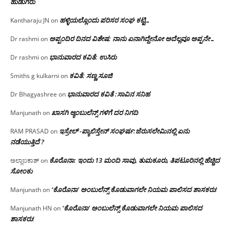
ಹುಡುಗರು
ಹಳ್ಳಿಯಲ್ಲೊಂದು ಪರಿಸರ ಸಂಘ ಕಟ್ಟಿ…
Kantharaju JN
on
ಅಪ್ಪಂದಿರ ದಿನದ ವಿಶೇಷ: ನಾನು ಏನಾಗಿದ್ದೇನೋ‌ ಅದೆಲ್ಲವೂ ಅಪ್ಪನೇ…
Dr rashmi
on
ಭಾನುವಾರದ ಕವಿತೆ: ಉಸಿರು
Dr rashmi
on
ಕವಿತೆ: ಸಣ್ಣ ಸೂಜಿ
Smiths g kulkarni
on
ಭಾನುವಾರದ ಕವಿತೆ :ಸಾವಿನ ಸನಿಹ
Dr Bhagyashree
on
ಖಾಸಗಿ ಆ್ಯಂಬುಲೆನ್ಸ್ ಗಳಿಗೆ ದರ ನಿಗದಿ
Manjunath
on
ಇಸ್ರೇಲ್ -ಪ್ಯಾಲಿಸ್ತೇನ್ ಸಂಘರ್ಷ:ಜೆರುಸಲೇಮಿನಲ್ಲಿ ಏನು
RAM PRASAD
on
ನಡೆಯುತ್ತಿದೆ ?
ಕೊರೊನಾ: ಇಂದು 13 ಮಂದಿ ಸಾವು, ತುಮಕೂರು, ತಿಪಟೂರಿನಲ್ಲಿ ಹೆಚ್ಚಿದ
ಅಲ್ಲಾಬಕಾಶ್
on
ಸೋಂಕು
‘ಕೊರೊನಾ’ ಅಂಬುಲೆನ್ಸ್ ಕೊಡುವಾಗಲೇ ನಿಯಮ ಪಾಲಿಸದ ಶಾಸಕರು!
Manjunath
on
‘ಕೊರೊನಾ’ ಅಂಬುಲೆನ್ಸ್ ಕೊಡುವಾಗಲೇ ನಿಯಮ ಪಾಲಿಸದ
Manjunath HN
on
ಶಾಸಕರು!