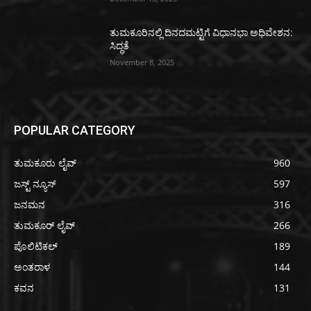
ತುಮಕೂರಿನಲ್ಲಿ ದಿನದಮಟ್ಟಿಗೆ ವಿಧಾನಭಾ ಅಧಿವೇಶನ:
ಸಿದ್ಧತೆ
November 8, 2025
POPULAR CATEGORY
ತುಮಕೂರು ಲೈವ್
960
ಜಸ್ಟ್ ನ್ಯೂಸ್
597
ಜನಮನ
316
ತುಮಕೂರ್ ಲೈವ್
266
ಪೊಲಿಟಿಕಲ್
189
ಅಂತರಾಳ
144
ಕವನ
131