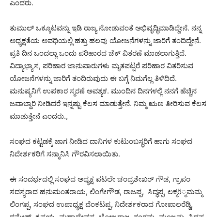
ಎಂದರು.
ತುಮುಲ್ ಒಕ್ಕೂಟವನ್ನು ಇಡಿ ರಾಜ್ಯ ನೋಡುವಂತೆ ಅಭಿವೃದ್ಧಿಮಾಡಿದ್ದೇನೆ. ನನ್ನ
ಅಧ್ಯಕ್ಷತೆಯ ಅವಧಿಯಲ್ಲಿ ಹತ್ತು ಹಲವು ಯೋಜನೆಗಳನ್ನು ಜಾರಿಗೆ ತಂದಿದ್ದೇನೆ.
ಪ್ರತಿ ದಿನ ಒಂದಲ್ಲಾ ಒಂದು ಪರಿಹಾರದ ಚೆಕ್ ವಿತರಣೆ ಮಾಡಲಾಗುತ್ತಿದೆ.
ವಿದ್ಯಾಭ್ಯಾಸ, ಪರಿಹಾರ ಜಾನುವಾರುಗಳು ಮೃತಪಟ್ಟರೆ ಪರಿಹಾರ ವಿತರಿಸುವ
ಯೋಜನೆಗಳನ್ನು ಜಾರಿಗೆ ತಂದಿರುವುದು ಈ ಬಗ್ಗೆ ನಿಮಗೆಲ್ಲ ತಿಳಿದಿದೆ.
ಮನುಷ್ಯನಿಗೆ ಉಪಕಾರ ಸ್ಮರಣೆ ಅವಶ್ಯಕ. ಮುಂದಿನ ದಿನಗಳಲ್ಲಿ ನನಗೆ ಹೆಚ್ಚಿನ
ಜವಾಬ್ದಾರಿ ನೀಡಿದರೆ ಇನ್ನಷ್ಟು ಕೆಲಸ ಮಾಡುತ್ತೇನೆ. ನಿಮ್ಮ ಋಣ ತೀರಿಸುವ ಕೆಲಸ
ಮಾಡುತ್ತೇನೆ ಎಂದರು.,
ಸಂಘದ ಕಟ್ಟಡಕ್ಕೆ ಜಾಗ ನೀಡಿದ ದಾನಿಗಳ ಕುಟುಂಬಸ್ಥರಿಗೆ ಹಾಗು ಸಂಘದ
ನಿದೇರ್ಶಕರಿಗೆ ಸನ್ಮಾನಿಸಿ ಗೌರವಿಸಲಾಯಿತು.
ಈ ಸಂದರ್ಭದಲ್ಲಿ ಸಂಘದ ಅಧ್ಯಕ್ಷ ಪಟಲೇ ಚಂದ್ರಶೇಖರ್ ಗೌಡ, ಗ್ರಾಪಂ
ಸದಸ್ಯರಾದ ಹನುಮಂತರಾಯ, ಲಿಂಗೇಗೌಡ, ರಾಜಪ್ಪ, ಸಿದ್ಧಪ್ಪ, ಲಕ್ಮö್ಮಮಮ್ಮ
ಲಿಂಗಪ್ಪ, ಸಂಘದ ಉಪಾಧ್ಯಕ್ಷ ವೆಂಕಟಪ್ಪ, ನಿದೇರ್ಶಕರಾದ ಗೋಪಾಲರೆಡ್ಡಿ,
ರಮೇಶ್, ಕೃಷ್ಣಯ್ಯ, ಮಹಾದೇವಪ್ಪ, ಬೋಜರಾಜ, ಗಂಗಮ್ಮ, ಮಂಜಮ್ಮ, ಸಿದ್ದಪ್ಪ,