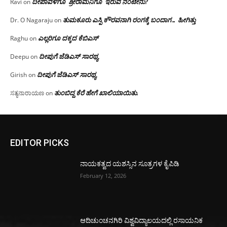
ದೀಪಾವಳಿಗೂ ಶ್ರೀರಾಮನಿಗೂ ಇರುವ ನಂಟೇನು?
Ravi
on
ತುಮಕೂರು ಎಸ್ಪಿ ಕೌರವನಾಗಿ ರಂಗಕ್ಕೆ ಬಂದಾಗ… ಹೀಗಿತ್ತು
Dr. O Nagaraju
on
ಎಲ್ಲರಿಗೂ ದಕ್ಕದ ಕೆಬಿಎಸ್
Raghu
on
ದೀಪುಗೆ ಜೆಡಿಎಸ್ ಸಾರಥ್ಯ
Deepu
on
ದೀಪುಗೆ ಜೆಡಿಎಸ್ ಸಾರಥ್ಯ
Girish
on
ತುಂಬಿದ್ದ ಕೆರೆ ಹೇಗೆ ಖಾಲಿಯಾಯಿತು.
ಸತ್ಯನಾರಾಯಣ
on
EDITOR PICKS
ನಾಯಕತ್ವದ ಯಶಸ್ಸಿನ ಸೂತ್ರಗಳ ಕೈಪಿಡಿ
February 12, 2026
ಆದಿಚುಂಚನಗಿರಿ ವಿಶ್ವವಿದ್ಯಾಲಯದಲ್ಲಿ ರಸಾಯನಿಕ