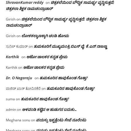
ShravanKumar reddy
ಚಿತ್ರಕಲೆಯಿಂದ ಬೌದ್ಧಿಕ ಸಾಮರ್ಥ್ಯ ವೃದ್ಧಿಸುತ್ತದೆ;
on
ಚಿತ್ರಕಲಾ ಶಿಕ್ಷಕ ರಾಮಚಂದ್ರಾಚಾರ್
ಚಿತ್ರಕಲೆಯಿಂದ ಬೌದ್ಧಿಕ ಸಾಮರ್ಥ್ಯ ವೃದ್ಧಿಸುತ್ತದೆ; ಚಿತ್ರಕಲಾ ಶಿಕ್ಷಕ
Girish
on
ರಾಮಚಂದ್ರಾಚಾರ್
ಲೋಕಕಲ್ಯಾಣಕ್ಕಾಗಿ ಚಂಡಿ ಹೋಮ
Girish
on
ತುಮಕೂರಿಗೆ ಮುಖ್ಯಮಂತ್ರಿ ಬಿಎಸ್ ವೈ: ಕೆ.ಎನ್.ರಾಜಣ್ಣ
ಸುನಿಲ್ ಕುಮಾರ್
on
Karthik
ಆಟೋ ಚಾಲಕರ ಕನ್ನಡ ಪ್ರೇಮ
on
ಆಟೋ ಚಾಲಕರ ಕನ್ನಡ ಪ್ರೇಮ
Karthik
on
Dr. O Nagaraju
ತುಮಕೂರಿನ ಹಾವುಕೊಂಡ ಗೊತ್ತಾ?
on
ತುಮಕೂರಿನ ಹಾವುಕೊಂಡ ಗೊತ್ತಾ?
ವಾಜಿದ್ ಖಾನ್ ತೋವಿನಕೆರೆ
on
ತುಮಕೂರಿನ ಹಾವುಕೊಂಡ ಗೊತ್ತಾ?
suma
on
ಅಳವಂಡಿ ಕಟ್ಟಿದ ಆ ಹುಡುಗನ ಬದುಕು…
admin
on
ವಯಸ್ಸು ಇಪ್ಪತ್ತೆಂಟು ಸೇವೆ ನೂರೆಂಟು
Meghana sonu
on
ವಯಸ್ಸು ಇಪ್ಪತ್ತೆಂಟು ಸೇವೆ ನೂರೆಂಟು
Meghana sonu
on