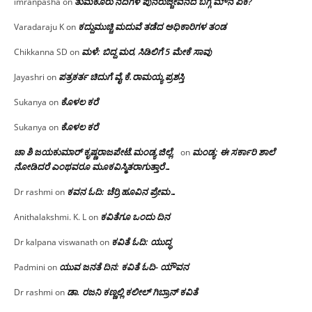
ತುಮಕೂರು ನದಿಗಳ ಪುನರುಜ್ಜೀವನದ ಬಗ್ಗೆ ಮೌನ ಏಕೆ?
imranpasha
on
ಕದ್ದುಮುಚ್ಚಿ ಮದುವೆ ತಡೆದ ಅಧಿಕಾರಿಗಳ ತಂಡ
Varadaraju K
on
ಮಳೆ: ಬಿದ್ದ ಮರ, ಸಿಡಿಲಿಗೆ 5 ಮೇಕೆ ಸಾವು
Chikkanna SD
on
ಪತ್ರಕರ್ತ ಚಿದುಗೆ ವೈ.ಕೆ.ರಾಮಯ್ಯ ಪ್ರಶಸ್ತಿ
Jayashri
on
ಕೊಳಲ ಕರೆ
Sukanya
on
ಕೊಳಲ ಕರೆ
Sukanya
on
ಚಾ ಶಿ ಜಯಕುಮಾರ್ ಕೃಷ್ಣರಾಜಪೇಟೆ.ಮಂಡ್ಯ ಜಿಲ್ಲೆ.
ಮಂಡ್ಯ: ಈ ಸರ್ಕಾರಿ ಶಾಲೆ
on
ನೋಡಿದರೆ ಎಂಥವರೂ ಮೂಕವಿಸ್ಮಿತರಾಗುತ್ತಾರೆ…
ಕವನ ಓದಿ: ಚೆರ್ರಿ ಹೂವಿನ ಪ್ರೇಮ…
Dr rashmi
on
ಕವಿತೆಗೂ ಒಂದು ದಿನ
Anithalakshmi. K. L
on
ಕವಿತೆ ಓದಿ: ಯುದ್ಧ
Dr kalpana viswanath
on
ಯುವ ಜನತೆ ದಿನ: ಕವಿತೆ ಓದಿ- ಯೌವನ
Padmini
on
ಡಾ. ರಜನಿ‌ ಕಣ್ಣಲ್ಲಿ ಕಲೀಲ್ ಗಿಬ್ರಾನ್ ಕವಿತೆ
Dr rashmi
on