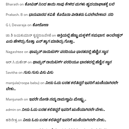
ಕೋವಿಡ್ ನಿಂದ ತಾಯಿ ಸಾವು ಕೇಳಿದ ಮಗಳು ಹೃದಯಾಘಾತಕ್ಕೆ ಬಲಿ
Bharath
on
ಭಾನುವಾರದ ಕವಿತೆ: ಕೊರೊನಾ ಪೀಡಿತರು ಓದಲೇಬೇಕಾದ- ನದಿ
Prakash. B
on
ಕೋರೋಣ
G L Devaraja
on
ಆಸ್ತಿಯಲ್ಲಿ ಹೆಣ್ಣು ಮಕ್ಕಳಿಗೆ ಸಮಭಾಗ; ಅಂಬೇಡ್ಕರ್
ಚಾ ಶಿ ಜಯಕುಮಾರ್ ಕೃಷ್ಣರಾಜಪೇಟೆ
on
ಏನು ಹೇಳಿದ್ರು ಗೊತ್ತಾ, ಏನ್ ತ್ಯಾಗ ಮಾಡಿದ್ರು ಗೊತ್ತಾ…
ಥಾಮ್ಸನ್ ರಾಯಿಟರ್ಸ್ ವರದಿಯೂ ಭಾರತದಲ್ಲಿ ಹೆಣ್ಣಿನ ಸ್ಥಾನ‌
Nagashtee
on
ಥಾಮ್ಸನ್ ರಾಯಿಟರ್ಸ್ ವರದಿಯೂ ಭಾರತದಲ್ಲಿ ಹೆಣ್ಣಿನ ಸ್ಥಾನ‌
ಆರ್.ಸಿ.ಮಹೇಶ್
on
ಗುಸು ಗುಸು ಪಿಸು ಪಿಸು
Savitha
on
ನೀನು ಓದು ಬರಹ ಕಲಿತಿದ್ದರೆ ಇವರಿಗೆ ಋಣಿಯಾಗಿರಲೇ
manjula(roopa babu)
on
ಬೇಕು…
ಇವರೇ‌ ನೋಡಿ‌ ನಮ್ಮ‌ ರಾಮಸ್ವಾಮಿ ಮೇಷ್ಟ್ರು…
Manjunath
on
ನೀನು ಓದು ಬರಹ ಕಲಿತಿದ್ದರೆ ಇವರಿಗೆ ಋಣಿಯಾಗಿರಲೇ ಬೇಕು…
admin
on
ನೀನು ಓದು ಬರಹ ಕಲಿತಿದ್ದರೆ ಇವರಿಗೆ ಋಣಿಯಾಗಿರಲೇ ಬೇಕು…
ಹರಿನೇತ್ರ
on