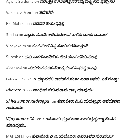
ವರಲಕ್ಷ್ಮೀ ಗೆ ಸೂಲಗಿತ್ತಿ ನರಸಮ್ಮ‌ ರಾಷ್ಟ್ರೀಯ ಪ್ರಶಸ್ತಿ ಗರಿ
Ayisha Sulthana
on
ಸರಗಳವು
Vaishnavi Metri
on
ಬಡವರ ತಾಯಿ ಇನ್ನಿಲ್ಲ
R C Mahesh
on
ಎಲ್ಲರೂ ನೋಡಿ, ಕಲಿಯಬೇಕಾದ ‘ಒಳಿತು ಮಾಡು ಮನುಸಾ’
Sindhu
on
ಬಿಲ್ ಮೇಲೆ ನಿನ್ನ ಹೆಸರು ಬರೆದಿಡುತ್ತೇನೆ!
Vinayaka m
on
ಹಸು ಸಾಕಣೆದಾರರಿಗೆ ಬಂದಿದೆ ಹೊಸ ಹಸಿರು ಮೇವು
Suresh
on
ಮದಲಿಂಗನ ಕಣಿವೆಯಲ್ಲಿ ಕಂಡ ವಿಷಕನ್ಯೆ ಹೂವು
ಹನು ಬಿಎನ
on
C.N.ಹಳ್ಳಿ ಪದವಿ ಕಾಲೇಜಿಗೆ ಸಲಾಂ‌ ಎಂದ ಜನರು! ಏಕೆ ಗೊತ್ತಾ?
Lakshmi Y
on
Bharath n
ಗಾಂಧೀಜಿ ಕನಸಿನ ರಾಮ ರಾಜ್ಯ ಯಾವುದು?
on
Shiva kumar Rudrappa
ತುಮಕೂರು‌ ವಿ.ವಿ.ಯಲ್ಲೊಬ್ಬರು ಅಪರೂಪದ
on
ಗುರುವರ್ಯ
Vijay kumar GR
ಒಂದೊಂದು ಭತ್ತದ ಕಾಳು ಹಾಯುತ್ತಿದ್ದ ಅಣ್ಣ ಕೊನೆಗೆ
on
ಮಾಡಿದ್ದೇನು….
ತುಮಕೂರು‌ ವಿ.ವಿ.ಯಲ್ಲೊಬ್ಬರು ಅಪರೂಪದ ಗುರುವರ್ಯ
MAHESH.H
on