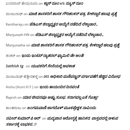
ಕ್ಲಾಸ್ ರೂಂ v/s ನ್ಯೂಸ್ ರೂಂ
ಬಸವರಾಜ್ ಹೇಮನೂರು
on
ಮಾಜಿ ಶಾಸಕರಿಗೆ ಶಾಸಕ ಗೌರಿಶಂಕರ್ ಪತ್ರ, ಕೇಳಿದ್ದಾರೆ ಹಲವು ಪ್ರಶ್ನೆ
ಮಂಜುನಾಥ್
on
ಜೆಡಿಎಸ್ ಜಿಲ್ಲಾಧ್ಯಕ್ಷರ ಆಯ್ಕೆಗೆ ನಡೆದಿದೆ ಲೆಕ್ಕಾಚಾರ…
Kantharaju
on
ಜೆಡಿಎಸ್ ಜಿಲ್ಲಾಧ್ಯಕ್ಷರ ಆಯ್ಕೆಗೆ ನಡೆದಿದೆ ಲೆಕ್ಕಾಚಾರ…
Manjunath HN
on
ಮಾಜಿ ಶಾಸಕರಿಗೆ ಶಾಸಕ ಗೌರಿಶಂಕರ್ ಪತ್ರ, ಕೇಳಿದ್ದಾರೆ ಹಲವು ಪ್ರಶ್ನೆ
Manjunatha
on
ಇಂದು ಇಂಟರ್ ನ್ಯಾಶನಲ್ ಫ್ಯಾಮಿಲಿ ಡೇ ಅಂತೆ!
ಶಂಕರ್
on
Sathish tg
ಯುವಕರಿಗೆ ಸೇನೆಯಲ್ಲಿ ಅವಕಾಶ
on
IAS ಅಧಿಕಾರಿ ಮಣಿವಣ್ಣನ್ ವರ್ಗಾವಣೆಗೆ ಹೆಚ್ಚಿದ‌ ವಿರೋಧ
ಮಂಜುನಾಥ್ ಹೆತ್ತೇನಹಳ್ಳಿ
on
ಇಂದು ತಾಯಂದಿರ ದಿನವಂತೆ
Aishu (Aisiri.H.Y )
on
ಯಾರ ಜೀವನವೂ ಅಷ್ಟು ಸುಲಭ, ಸರಾಗವಲ್ಲ ಏಕೆ ಗೊತ್ತಾ?
Rajesh
on
ಜಂಗಮವಾಣಿ ಜಾಗದೊಳ್ ಮೂಕಪ್ರೇಕ್ಷಕ ನಾವಿಂದು
ಶಾಂತರಾಜು
on
ನವೀನ್ ಕುಮಾರ್ ಪಿ ಆರ್
ಮದ್ಯಪಾನ ಆರೋಗ್ಯಕ್ಕೆ ಹಾನಿಕರ; ವಾಸ್ತವದಲ್ಲಿ ಅಳುವ
on
ಸರ್ಕಾರಕ್ಕೆ ಲಾಭಕರ..!!