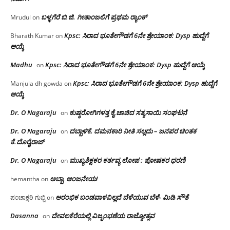
ಬಳ್ಳಗೆರೆ ಬಿ.ಜಿ. ಗೀತಾಂಜಲಿಗೆ ಪ್ರಥಮ ರ‌್ಯಾಂಕ್
Mrudul
on
Kpsc: ಸಿರಾದ ಭೂತೇಗೌಡಗೆ 6ನೇ ಶ್ರೇಯಾಂಕ: Dysp ಹುದ್ದೆಗೆ
Bharath Kumar
on
ಆಯ್ಕೆ
Madhu
Kpsc: ಸಿರಾದ ಭೂತೇಗೌಡಗೆ 6ನೇ ಶ್ರೇಯಾಂಕ: Dysp ಹುದ್ದೆಗೆ ಆಯ್ಕೆ
on
Kpsc: ಸಿರಾದ ಭೂತೇಗೌಡಗೆ 6ನೇ ಶ್ರೇಯಾಂಕ: Dysp ಹುದ್ದೆಗೆ
Manjula dh gowda
on
ಆಯ್ಕೆ
Dr. O Nagaraju
ಕುಷ್ಠರೋಗಿಗಳತ್ತ ಕೈ ಚಾಚಿದ ಸತ್ಯಸಾಯಿ ಸಂಘಟನೆ
on
Dr. O Nagaraju
ದಬ್ಬಾಳಿಕೆ, ದಮನಕಾರಿ ನೀತಿ ಸಲ್ಲದು – ಜನಪರ ಚಿಂತಕ
on
ಕೆ.ದೊರೈರಾಜ್
Dr. O Nagaraju
ಮುಖ್ಯಶಿಕ್ಷಕರ ಕರ್ತವ್ಯ ಲೋಪ : ಪೋಷಕರ ಧರಣಿ
on
ಅಬ್ಬಾ, ಆಂಜನೇಯ!
hemantha
on
ಆರಂಭಿಕ ಬಂಡವಾಳವಿಲ್ಲದೆ ಬೆಳೆಯುವ ಬೆಳೆ- ಮಿಡಿ ಸೌತೆ
ಪಂಚಾಕ್ಷರಿ ಗುಬ್ಬಿ
on
Dasanna
ದೇವಲಕೆರೆಯಲ್ಲಿ ವಿಜೃಂಭಣೆಯ ರಾಜ್ಯೋತ್ಸವ
on