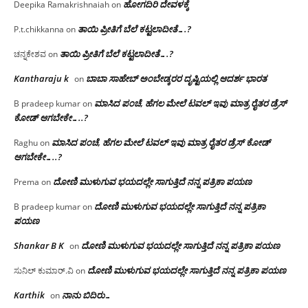
ಹೋಗದಿರಿ ದೇವಳಕ್ಕೆ
Deepika Ramakrishnaiah
on
ತಾಯಿ ಪ್ರೀತಿಗೆ ಬೆಲೆ ಕಟ್ಟಲಾದೀತೆ….?
P.t.chikkanna
on
ತಾಯಿ ಪ್ರೀತಿಗೆ ಬೆಲೆ ಕಟ್ಟಲಾದೀತೆ….?
ಚನ್ನಕೇಶವ
on
Kantharaju k
ಬಾಬಾ ಸಾಹೇಬ್ ಅಂಬೇಡ್ಕರರ ದೃಷ್ಟಿಯಲ್ಲಿ ಆದರ್ಶ ಭಾರತ
on
ಮಾಸಿದ ಪಂಚೆ, ಹೆಗಲ ಮೇಲೆ ಟವಲ್‌ ಇವು ಮಾತ್ರ ರೈತರ ಡ್ರೆಸ್‌
B pradeep kumar
on
ಕೋಡ್ ಆಗಬೇಕೇ…..?‌
ಮಾಸಿದ ಪಂಚೆ, ಹೆಗಲ ಮೇಲೆ ಟವಲ್‌ ಇವು ಮಾತ್ರ ರೈತರ ಡ್ರೆಸ್‌ ಕೋಡ್
Raghu
on
ಆಗಬೇಕೇ…..?‌
ದೋಣಿ ಮುಳುಗುವ ಭಯದಲ್ಲೇ ಸಾಗುತ್ತಿದೆ ನನ್ನ ಪತ್ರಿಕಾ ಪಯಣ
Prema
on
ದೋಣಿ ಮುಳುಗುವ ಭಯದಲ್ಲೇ ಸಾಗುತ್ತಿದೆ ನನ್ನ ಪತ್ರಿಕಾ
B pradeep kumar
on
ಪಯಣ
Shankar B K
ದೋಣಿ ಮುಳುಗುವ ಭಯದಲ್ಲೇ ಸಾಗುತ್ತಿದೆ ನನ್ನ ಪತ್ರಿಕಾ ಪಯಣ
on
ದೋಣಿ ಮುಳುಗುವ ಭಯದಲ್ಲೇ ಸಾಗುತ್ತಿದೆ ನನ್ನ ಪತ್ರಿಕಾ ಪಯಣ
ಸುನಿಲ್ ಕುಮಾರ್.ವಿ
on
Karthik
ನಾನು ಬಿದಿರು…
on