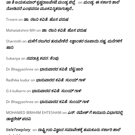
ಚಾ ಶಿ ಜಯಕುಮಾರ್ ಕೃಷ್ಣರಾಜಪೇಟೆ.ಮಂಡ್ಯ ಜಿಲ್ಲೆ.
ಮಂಡ್ಯ: ಈ ಸರ್ಕಾರಿ ಶಾಲೆ
on
ನೋಡಿದರೆ ಎಂಥವರೂ ಮೂಕವಿಸ್ಮಿತರಾಗುತ್ತಾರೆ…
ಡಾ. ರಜನಿ ಕವಿತೆ: ಹೊಸ ವರುಷ
Triveni
on
ಡಾ. ರಜನಿ ಕವಿತೆ: ಹೊಸ ವರುಷ
Mahalakshmi MH
on
ಮಳೆಗೆ ನಲುಗಿದ ತುರುವೇಕೆರೆ: ಲಕ್ಷಾಂತರ ರೂಪಾಯಿ ನಷ್ಟ, ಮನೆಗಳಿಗೆ
Sharmith
on
ಹಾನಿ
ನವರಾತ್ರಿ ಕವನ :ಕೆಂಪು
Sukanya
on
ಭಾನುವಾರದ ಕವಿತೆ: ಬೆಟ್ಟ ಜಾರಿ
Dr Bhagyashree
on
ಭಾನುವಾರದ ಕವಿತೆ: ಸುಂಯ್ ಗಾಳಿ
Radhika kudur
on
ಭಾನುವಾರದ ಕವಿತೆ: ಸುಂಯ್ ಗಾಳಿ
G k kulkarni
on
ಭಾನುವಾರದ ಕವಿತೆ: ಸುಂಯ್ ಗಾಳಿ
Dr Bhagyashree
on
ಎಸ್. ರಮೇಶ್ ಗೆ ಕಾನೂನು ವಿಭಾಗದಲ್ಲಿ
MOHAMED IBRAHIM EHTESHAM
on
ಡಾಕ್ಟರೇಟ್ ಪದವಿ
lieleTewplory
ರಾಷ್ಟ್ರೀಯ ವಿಜ್ಞಾನ ಸಮಾವೇಶಕ್ಕೆ‌ ತುಮಕೂರು ಸರ್ಕಾರಿ ಶಾಲೆ
on