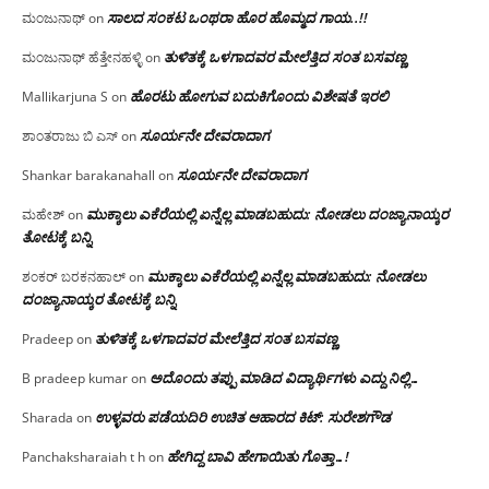
ಸಾಲದ ಸಂಕಟ ಒಂಥರಾ ಹೊರ ಹೊಮ್ಮದ ಗಾಯ..!!
ಮಂಜುನಾಥ್
on
ತುಳಿತಕ್ಕೆ ಒಳಗಾದವರ ಮೇಲೆತ್ತಿದ ಸಂತ ಬಸವಣ್ಣ
ಮಂಜುನಾಥ್ ಹೆತ್ತೇನಹಳ್ಳಿ
on
ಹೊರಟು ಹೋಗುವ ಬದುಕಿಗೊಂದು ವಿಶೇಷತೆ ಇರಲಿ
Mallikarjuna S
on
ಸೂರ್ಯನೇ ದೇವರಾದಾಗ
ಶಾಂತರಾಜು ಬಿ ಎಸ್
on
ಸೂರ್ಯನೇ ದೇವರಾದಾಗ
Shankar barakanahall
on
ಮುಕ್ಕಾಲು ಎಕೆರೆಯಲ್ಲಿ ಏನ್ನೆಲ್ಲ‌ ಮಾಡಬಹುದು: ನೋಡಲು ದಂಜ್ಯಾನಾಯ್ಕರ
ಮಹೇಶ್
on
ತೋಟಕ್ಕೆ ಬನ್ನಿ
ಮುಕ್ಕಾಲು ಎಕೆರೆಯಲ್ಲಿ ಏನ್ನೆಲ್ಲ‌ ಮಾಡಬಹುದು: ನೋಡಲು
ಶಂಕರ್ ಬರಕನಹಾಲ್
on
ದಂಜ್ಯಾನಾಯ್ಕರ ತೋಟಕ್ಕೆ ಬನ್ನಿ
ತುಳಿತಕ್ಕೆ ಒಳಗಾದವರ ಮೇಲೆತ್ತಿದ ಸಂತ ಬಸವಣ್ಣ
Pradeep
on
ಅದೊಂದು ತಪ್ಪು ಮಾಡಿದ ವಿದ್ಯಾರ್ಥಿಗಳು ಎದ್ದು ನಿಲ್ಲಿ…
B pradeep kumar
on
ಉಳ್ಳವರು ಪಡೆಯದಿರಿ ಉಚಿತ ಆಹಾರದ ಕಿಟ್: ಸುರೇಶಗೌಡ
Sharada
on
ಹೇಗಿದ್ದ ಬಾವಿ ಹೇಗಾಯಿತು ಗೊತ್ತಾ…!
Panchaksharaiah t h
on