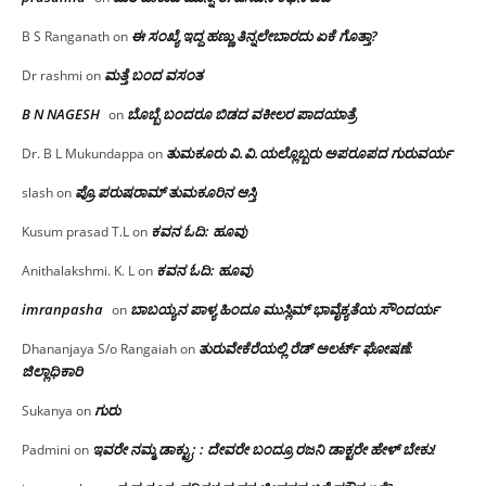
ಈ ಸಂಖ್ಯೆ ಇದ್ದ ಹಣ್ಣು ತಿನ್ನಲೇಬಾರದು ಏಕೆ ಗೊತ್ತಾ?
B S Ranganath
on
ಮತ್ತೆ ಬಂದ ವಸಂತ
Dr rashmi
on
B N NAGESH
ಬೊಬ್ಬೆ ಬಂದರೂ ಬಿಡದ ವಕೀಲರ ಪಾದಯಾತ್ರೆ
on
ತುಮಕೂರು‌ ವಿ.ವಿ.ಯಲ್ಲೊಬ್ಬರು ಅಪರೂಪದ ಗುರುವರ್ಯ
Dr. B L Mukundappa
on
ಪ್ರೊ.ಪರುಷರಾಮ್ ತುಮಕೂರಿನ ಆಸ್ತಿ
slash
on
ಕವನ ಓದಿ: ಹೂವು
Kusum prasad T.L
on
ಕವನ ಓದಿ: ಹೂವು
Anithalakshmi. K. L
on
imranpasha
ಬಾಬಯ್ಯನ ಪಾಳ್ಯ ಹಿಂದೂ ಮುಸ್ಲಿಮ್ ಭಾವೈಕ್ಯತೆಯ ಸೌಂದರ್ಯ
on
ತುರುವೇಕೆರೆಯಲ್ಲಿ ರೆಡ್ ಅಲರ್ಟ್ ಘೋಷಣೆ:
Dhananjaya S/o Rangaiah
on
ಜಿಲ್ಲಾಧಿಕಾರಿ
ಗುರು
Sukanya
on
ಇವರೇ ನಮ್ಮ ಡಾಕ್ಟ್ರು; : ದೇವರೇ ಬಂದ್ರೂ ರಜನಿ ಡಾಕ್ಟರೇ ಹೇಳ್ ಬೇಕು!
Padmini
on