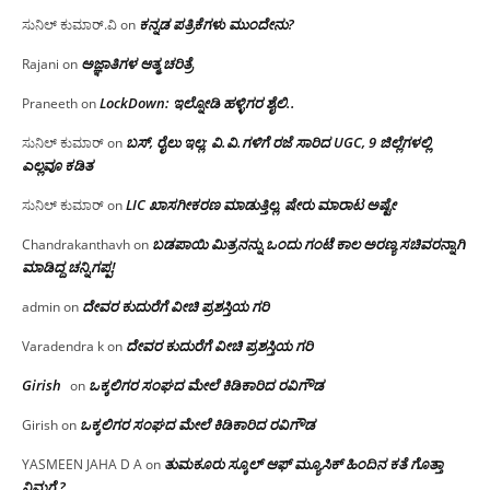
ಕನ್ನಡ ಪತ್ರಿಕೆಗಳು ಮುಂದೇನು?
ಸುನಿಲ್ ಕುಮಾರ್.ವಿ
on
ಅಜ್ಞಾತಿಗಳ ಆತ್ಮ ಚರಿತ್ರೆ
Rajani
on
LockDown: ಇಲ್ನೋಡಿ ಹಳ್ಳಿಗರ ಶೈಲಿ..
Praneeth
on
ಬಸ್, ರೈಲು ಇಲ್ಲ; ವಿ.ವಿ.ಗಳಿಗೆ ರಜೆ ಸಾರಿದ UGC, 9 ಜಿಲ್ಲೆಗಳಲ್ಲಿ
ಸುನಿಲ್ ಕುಮಾರ್
on
ಎಲ್ಲವೂ ಕಡಿತ
LIC ಖಾಸಗೀಕರಣ ಮಾಡುತ್ತಿಲ್ಲ, ಷೇರು ಮಾರಾಟ ಅಷ್ಟೇ
ಸುನಿಲ್ ಕುಮಾರ್
on
ಬಡಪಾಯಿ ಮಿತ್ರನನ್ನು ಒಂದು ಗಂಟೆ ಕಾಲ ಅರಣ್ಯ ಸಚಿವರನ್ನಾಗಿ
Chandrakanthavh
on
ಮಾಡಿದ್ದ ಚನ್ನಿಗಪ್ಪ!
ದೇವರ ಕುದುರೆಗೆ ವೀಚಿ ಪ್ರಶಸ್ತಿಯ ಗರಿ
admin
on
ದೇವರ ಕುದುರೆಗೆ ವೀಚಿ ಪ್ರಶಸ್ತಿಯ ಗರಿ
Varadendra k
on
Girish
ಒಕ್ಕಲಿಗರ ಸಂಘದ ಮೇಲೆ ಕಿಡಿಕಾರಿದ ರವಿಗೌಡ
on
ಒಕ್ಕಲಿಗರ ಸಂಘದ ಮೇಲೆ ಕಿಡಿಕಾರಿದ ರವಿಗೌಡ
Girish
on
ತುಮಕೂರು ಸ್ಕೂಲ್ ಆಫ್ ಮ್ಯೂಸಿಕ್ ಹಿಂದಿನ ಕತೆ ಗೊತ್ತಾ
YASMEEN JAHA D A
on
ನಿಮಗೆ ?