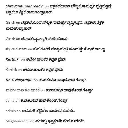
ShravanKumar reddy
ಚಿತ್ರಕಲೆಯಿಂದ ಬೌದ್ಧಿಕ ಸಾಮರ್ಥ್ಯ ವೃದ್ಧಿಸುತ್ತದೆ;
on
ಚಿತ್ರಕಲಾ ಶಿಕ್ಷಕ ರಾಮಚಂದ್ರಾಚಾರ್
ಚಿತ್ರಕಲೆಯಿಂದ ಬೌದ್ಧಿಕ ಸಾಮರ್ಥ್ಯ ವೃದ್ಧಿಸುತ್ತದೆ; ಚಿತ್ರಕಲಾ ಶಿಕ್ಷಕ
Girish
on
ರಾಮಚಂದ್ರಾಚಾರ್
ಲೋಕಕಲ್ಯಾಣಕ್ಕಾಗಿ ಚಂಡಿ ಹೋಮ
Girish
on
ತುಮಕೂರಿಗೆ ಮುಖ್ಯಮಂತ್ರಿ ಬಿಎಸ್ ವೈ: ಕೆ.ಎನ್.ರಾಜಣ್ಣ
ಸುನಿಲ್ ಕುಮಾರ್
on
Karthik
ಆಟೋ ಚಾಲಕರ ಕನ್ನಡ ಪ್ರೇಮ
on
ಆಟೋ ಚಾಲಕರ ಕನ್ನಡ ಪ್ರೇಮ
Karthik
on
Dr. O Nagaraju
ತುಮಕೂರಿನ ಹಾವುಕೊಂಡ ಗೊತ್ತಾ?
on
ತುಮಕೂರಿನ ಹಾವುಕೊಂಡ ಗೊತ್ತಾ?
ವಾಜಿದ್ ಖಾನ್ ತೋವಿನಕೆರೆ
on
ತುಮಕೂರಿನ ಹಾವುಕೊಂಡ ಗೊತ್ತಾ?
suma
on
ಅಳವಂಡಿ ಕಟ್ಟಿದ ಆ ಹುಡುಗನ ಬದುಕು…
admin
on
ವಯಸ್ಸು ಇಪ್ಪತ್ತೆಂಟು ಸೇವೆ ನೂರೆಂಟು
Meghana sonu
on