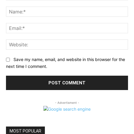
Comment:
Na
Ema
Web
Save my name, email, and website in this browser for the
next time I comment.
- Advertisment -
MOST POPULAR