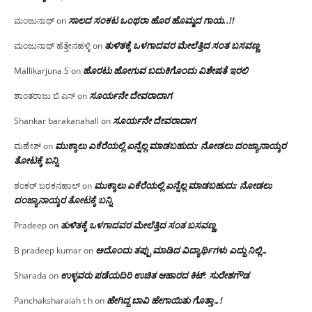
ಸಾಲದ ಸಂಕಟ ಒಂಥರಾ ಹೊರ ಹೊಮ್ಮದ ಗಾಯ..!!
ಮಂಜುನಾಥ್
on
ತುಳಿತಕ್ಕೆ ಒಳಗಾದವರ ಮೇಲೆತ್ತಿದ ಸಂತ ಬಸವಣ್ಣ
ಮಂಜುನಾಥ್ ಹೆತ್ತೇನಹಳ್ಳಿ
on
ಹೊರಟು ಹೋಗುವ ಬದುಕಿಗೊಂದು ವಿಶೇಷತೆ ಇರಲಿ
Mallikarjuna S
on
ಸೂರ್ಯನೇ ದೇವರಾದಾಗ
ಶಾಂತರಾಜು ಬಿ ಎಸ್
on
ಸೂರ್ಯನೇ ದೇವರಾದಾಗ
Shankar barakanahall
on
ಮುಕ್ಕಾಲು ಎಕೆರೆಯಲ್ಲಿ ಏನ್ನೆಲ್ಲ‌ ಮಾಡಬಹುದು: ನೋಡಲು ದಂಜ್ಯಾನಾಯ್ಕರ
ಮಹೇಶ್
on
ತೋಟಕ್ಕೆ ಬನ್ನಿ
ಮುಕ್ಕಾಲು ಎಕೆರೆಯಲ್ಲಿ ಏನ್ನೆಲ್ಲ‌ ಮಾಡಬಹುದು: ನೋಡಲು
ಶಂಕರ್ ಬರಕನಹಾಲ್
on
ದಂಜ್ಯಾನಾಯ್ಕರ ತೋಟಕ್ಕೆ ಬನ್ನಿ
ತುಳಿತಕ್ಕೆ ಒಳಗಾದವರ ಮೇಲೆತ್ತಿದ ಸಂತ ಬಸವಣ್ಣ
Pradeep
on
ಅದೊಂದು ತಪ್ಪು ಮಾಡಿದ ವಿದ್ಯಾರ್ಥಿಗಳು ಎದ್ದು ನಿಲ್ಲಿ…
B pradeep kumar
on
ಉಳ್ಳವರು ಪಡೆಯದಿರಿ ಉಚಿತ ಆಹಾರದ ಕಿಟ್: ಸುರೇಶಗೌಡ
Sharada
on
ಹೇಗಿದ್ದ ಬಾವಿ ಹೇಗಾಯಿತು ಗೊತ್ತಾ…!
Panchaksharaiah t h
on