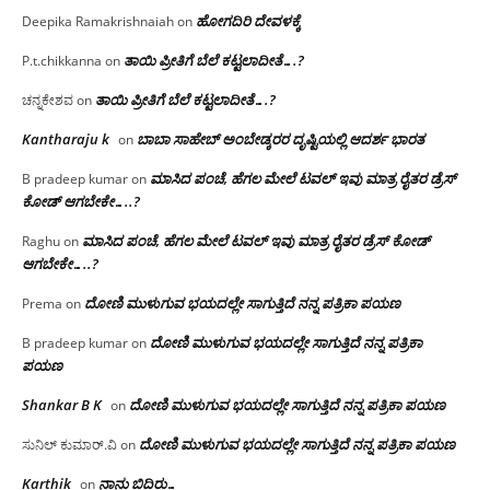
ಹೋಗದಿರಿ ದೇವಳಕ್ಕೆ
Deepika Ramakrishnaiah
on
ತಾಯಿ ಪ್ರೀತಿಗೆ ಬೆಲೆ ಕಟ್ಟಲಾದೀತೆ….?
P.t.chikkanna
on
ತಾಯಿ ಪ್ರೀತಿಗೆ ಬೆಲೆ ಕಟ್ಟಲಾದೀತೆ….?
ಚನ್ನಕೇಶವ
on
Kantharaju k
ಬಾಬಾ ಸಾಹೇಬ್ ಅಂಬೇಡ್ಕರರ ದೃಷ್ಟಿಯಲ್ಲಿ ಆದರ್ಶ ಭಾರತ
on
ಮಾಸಿದ ಪಂಚೆ, ಹೆಗಲ ಮೇಲೆ ಟವಲ್‌ ಇವು ಮಾತ್ರ ರೈತರ ಡ್ರೆಸ್‌
B pradeep kumar
on
ಕೋಡ್ ಆಗಬೇಕೇ…..?‌
ಮಾಸಿದ ಪಂಚೆ, ಹೆಗಲ ಮೇಲೆ ಟವಲ್‌ ಇವು ಮಾತ್ರ ರೈತರ ಡ್ರೆಸ್‌ ಕೋಡ್
Raghu
on
ಆಗಬೇಕೇ…..?‌
ದೋಣಿ ಮುಳುಗುವ ಭಯದಲ್ಲೇ ಸಾಗುತ್ತಿದೆ ನನ್ನ ಪತ್ರಿಕಾ ಪಯಣ
Prema
on
ದೋಣಿ ಮುಳುಗುವ ಭಯದಲ್ಲೇ ಸಾಗುತ್ತಿದೆ ನನ್ನ ಪತ್ರಿಕಾ
B pradeep kumar
on
ಪಯಣ
Shankar B K
ದೋಣಿ ಮುಳುಗುವ ಭಯದಲ್ಲೇ ಸಾಗುತ್ತಿದೆ ನನ್ನ ಪತ್ರಿಕಾ ಪಯಣ
on
ದೋಣಿ ಮುಳುಗುವ ಭಯದಲ್ಲೇ ಸಾಗುತ್ತಿದೆ ನನ್ನ ಪತ್ರಿಕಾ ಪಯಣ
ಸುನಿಲ್ ಕುಮಾರ್.ವಿ
on
Karthik
ನಾನು ಬಿದಿರು…
on