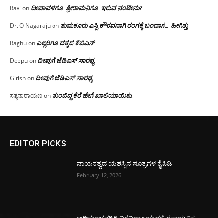
ದೀಪಾವಳಿಗೂ ಶ್ರೀರಾಮನಿಗೂ ಇರುವ ನಂಟೇನು?
Ravi
on
ತುಮಕೂರು ಎಸ್ಪಿ ಕೌರವನಾಗಿ ರಂಗಕ್ಕೆ ಬಂದಾಗ… ಹೀಗಿತ್ತು
Dr. O Nagaraju
on
ಎಲ್ಲರಿಗೂ ದಕ್ಕದ ಕೆಬಿಎಸ್
Raghu
on
ದೀಪುಗೆ ಜೆಡಿಎಸ್ ಸಾರಥ್ಯ
Deepu
on
ದೀಪುಗೆ ಜೆಡಿಎಸ್ ಸಾರಥ್ಯ
Girish
on
ತುಂಬಿದ್ದ ಕೆರೆ ಹೇಗೆ ಖಾಲಿಯಾಯಿತು.
ಸತ್ಯನಾರಾಯಣ
on
EDITOR PICKS
ನಾಯಕತ್ವದ ಯಶಸ್ಸಿನ ಸೂತ್ರಗಳ ಕೈಪಿಡಿ
February 12, 2026
ಆದಿಚುಂಚನಗಿರಿ ವಿಶ್ವವಿದ್ಯಾಲಯದಲ್ಲಿ ರಸಾಯನಿಕ