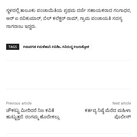
ಸ್ಥಳದಲ್ಲಿ ತಾಲೂಕು ಪಂಚಾಯಿತಿಯ ಪ್ರಥಮ ದರ್ಜೆ ಸಹಾಯಕರಾದ ಗಂಗಾಧರ,
ಆರ್ ಐ ರವಿಕುಮಾರ್, ಬಿಲ್ ಕಲೆಕ್ಟರ್ ರಾಮ್, ಗ್ರಾಮ ಪಂಚಾಯತಿ ಸದಸ್ಯ
ನಾಗರಾಜು ಇದ್ದರು.
TAGS
#ಪಾವಗಡ #ಮಳೆಹಾನಿ #ಪಿಡಿಒ #ವಿರುದ್ಧ #ಜನಾಕ್ರೋಶ
Previous article
Next article
ಚೌಕಟ್ಟು ಮೀರಿದರೆ ನಿಜ ಕವಿತೆ
ಕರ್ತವ್ಯ ನಿಷ್ಠೆ ಮೆರೆದ ಮಹಿಳಾ
ಹುಟ್ಟುತ್ತದೆ: ರಂಗಮ್ಮ ಹೊದೇಕಲ್ಲು
ಪೊಲೀಸ್!