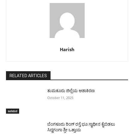
Harish
RELATED ARTICLES
ತುಮಕೂರು ಜಿಲ್ಲೆಯ ಆಶಾಕಿರಣ
October 11, 2025
ಜನಮನ
ಬೆಂಗಳೂರು ರಿಂಗ್ ರಸ್ತೆ ಭೂ ಸ್ವಾಧೀನ ಕೈಬಿಡಲು
ಸಿದ್ದಗಂಗಾ ಶ್ರೀ ಒತ್ತಾಯ