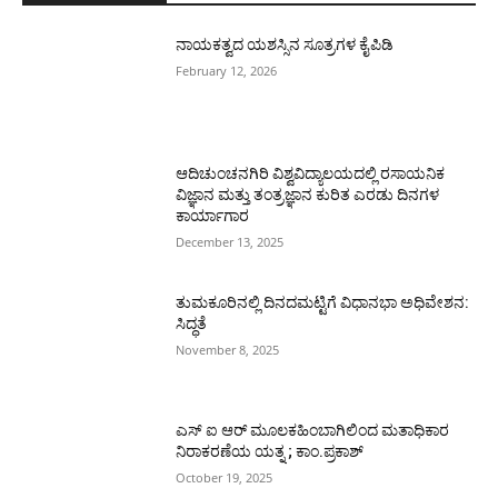
ನಾಯಕತ್ವದ ಯಶಸ್ಸಿನ ಸೂತ್ರಗಳ ಕೈಪಿಡಿ
February 12, 2026
ಆದಿಚುಂಚನಗಿರಿ ವಿಶ್ವವಿದ್ಯಾಲಯದಲ್ಲಿ ರಸಾಯನಿಕ
ವಿಜ್ಞಾನ ಮತ್ತು ತಂತ್ರಜ್ಞಾನ ಕುರಿತ ಎರಡು ದಿನಗಳ
ಕಾರ್ಯಾಗಾರ
December 13, 2025
ತುಮಕೂರಿನಲ್ಲಿ ದಿನದಮಟ್ಟಿಗೆ ವಿಧಾನಭಾ ಅಧಿವೇಶನ:
ಸಿದ್ಧತೆ
November 8, 2025
ಎಸ್ ಐ ಆರ್ ಮೂಲಕಹಿಂಬಾಗಿಲಿಂದ ಮತಾಧಿಕಾರ
ನಿರಾಕರಣೆಯ ಯತ್ನ ; ಕಾಂ.ಪ್ರಕಾಶ್
October 19, 2025