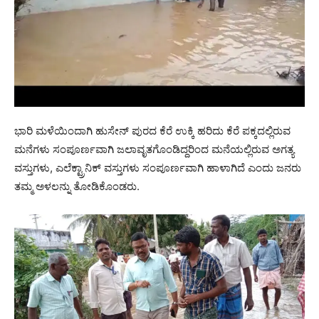
ಭಾರಿ ಮಳೆಯಿಂದಾಗಿ ಹುಸೇನ್ ಪುರದ ಕೆರೆ ಉಕ್ಕಿ ಹರಿದು ಕೆರೆ ಪಕ್ಕದಲ್ಲಿರುವ
ಮನೆಗಳು ಸಂಪೂರ್ಣವಾಗಿ ಜಲಾವೃತಗೊಂಡಿದ್ದರಿಂದ ಮನೆಯಲ್ಲಿರುವ ಅಗತ್ಯ
ವಸ್ತುಗಳು, ಎಲೆಕ್ಟ್ರಾನಿಕ್ ವಸ್ತುಗಳು ಸಂಪೂರ್ಣವಾಗಿ ಹಾಳಾಗಿದೆ ಎಂದು ಜನರು
ತಮ್ಮ ಅಳಲನ್ನು ತೋಡಿಕೊಂಡರು.