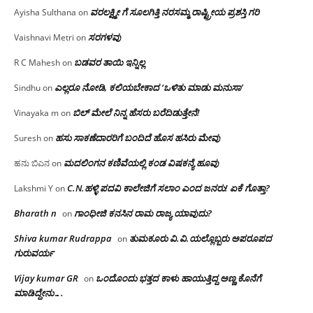
ವರಲಕ್ಷ್ಮೀ ಗೆ ಸೂಲಗಿತ್ತಿ ನರಸಮ್ಮ‌ ರಾಷ್ಟ್ರೀಯ ಪ್ರಶಸ್ತಿ ಗರಿ
Ayisha Sulthana
on
ಸರಗಳವು
Vaishnavi Metri
on
ಬಡವರ ತಾಯಿ ಇನ್ನಿಲ್ಲ
R C Mahesh
on
ಎಲ್ಲರೂ ನೋಡಿ, ಕಲಿಯಬೇಕಾದ ‘ಒಳಿತು ಮಾಡು ಮನುಸಾ’
Sindhu
on
ಬಿಲ್ ಮೇಲೆ ನಿನ್ನ ಹೆಸರು ಬರೆದಿಡುತ್ತೇನೆ!
Vinayaka m
on
ಹಸು ಸಾಕಣೆದಾರರಿಗೆ ಬಂದಿದೆ ಹೊಸ ಹಸಿರು ಮೇವು
Suresh
on
ಮದಲಿಂಗನ ಕಣಿವೆಯಲ್ಲಿ ಕಂಡ ವಿಷಕನ್ಯೆ ಹೂವು
ಹನು ಬಿಎನ
on
C.N.ಹಳ್ಳಿ ಪದವಿ ಕಾಲೇಜಿಗೆ ಸಲಾಂ‌ ಎಂದ ಜನರು! ಏಕೆ ಗೊತ್ತಾ?
Lakshmi Y
on
Bharath n
ಗಾಂಧೀಜಿ ಕನಸಿನ ರಾಮ ರಾಜ್ಯ ಯಾವುದು?
on
Shiva kumar Rudrappa
ತುಮಕೂರು‌ ವಿ.ವಿ.ಯಲ್ಲೊಬ್ಬರು ಅಪರೂಪದ
on
ಗುರುವರ್ಯ
Vijay kumar GR
ಒಂದೊಂದು ಭತ್ತದ ಕಾಳು ಹಾಯುತ್ತಿದ್ದ ಅಣ್ಣ ಕೊನೆಗೆ
on
ಮಾಡಿದ್ದೇನು….