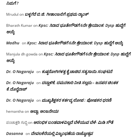
ನಿಮಗೆ ?
ಬಳ್ಳಗೆರೆ ಬಿ.ಜಿ. ಗೀತಾಂಜಲಿಗೆ ಪ್ರಥಮ ರ‌್ಯಾಂಕ್
Mrudul
on
Kpsc: ಸಿರಾದ ಭೂತೇಗೌಡಗೆ 6ನೇ ಶ್ರೇಯಾಂಕ: Dysp ಹುದ್ದೆಗೆ
Bharath Kumar
on
ಆಯ್ಕೆ
Madhu
Kpsc: ಸಿರಾದ ಭೂತೇಗೌಡಗೆ 6ನೇ ಶ್ರೇಯಾಂಕ: Dysp ಹುದ್ದೆಗೆ ಆಯ್ಕೆ
on
Kpsc: ಸಿರಾದ ಭೂತೇಗೌಡಗೆ 6ನೇ ಶ್ರೇಯಾಂಕ: Dysp ಹುದ್ದೆಗೆ
Manjula dh gowda
on
ಆಯ್ಕೆ
Dr. O Nagaraju
ಕುಷ್ಠರೋಗಿಗಳತ್ತ ಕೈ ಚಾಚಿದ ಸತ್ಯಸಾಯಿ ಸಂಘಟನೆ
on
Dr. O Nagaraju
ದಬ್ಬಾಳಿಕೆ, ದಮನಕಾರಿ ನೀತಿ ಸಲ್ಲದು – ಜನಪರ ಚಿಂತಕ
on
ಕೆ.ದೊರೈರಾಜ್
Dr. O Nagaraju
ಮುಖ್ಯಶಿಕ್ಷಕರ ಕರ್ತವ್ಯ ಲೋಪ : ಪೋಷಕರ ಧರಣಿ
on
ಅಬ್ಬಾ, ಆಂಜನೇಯ!
hemantha
on
ಆರಂಭಿಕ ಬಂಡವಾಳವಿಲ್ಲದೆ ಬೆಳೆಯುವ ಬೆಳೆ- ಮಿಡಿ ಸೌತೆ
ಪಂಚಾಕ್ಷರಿ ಗುಬ್ಬಿ
on
Dasanna
ದೇವಲಕೆರೆಯಲ್ಲಿ ವಿಜೃಂಭಣೆಯ ರಾಜ್ಯೋತ್ಸವ
on