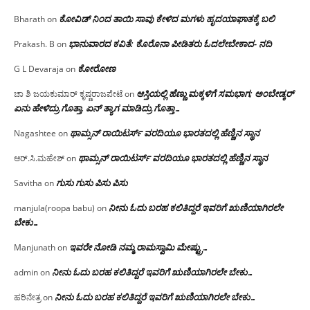
ಕೋವಿಡ್ ನಿಂದ ತಾಯಿ ಸಾವು ಕೇಳಿದ ಮಗಳು ಹೃದಯಾಘಾತಕ್ಕೆ ಬಲಿ
Bharath
on
ಭಾನುವಾರದ ಕವಿತೆ: ಕೊರೊನಾ ಪೀಡಿತರು ಓದಲೇಬೇಕಾದ- ನದಿ
Prakash. B
on
ಕೋರೋಣ
G L Devaraja
on
ಆಸ್ತಿಯಲ್ಲಿ ಹೆಣ್ಣು ಮಕ್ಕಳಿಗೆ ಸಮಭಾಗ; ಅಂಬೇಡ್ಕರ್
ಚಾ ಶಿ ಜಯಕುಮಾರ್ ಕೃಷ್ಣರಾಜಪೇಟೆ
on
ಏನು ಹೇಳಿದ್ರು ಗೊತ್ತಾ, ಏನ್ ತ್ಯಾಗ ಮಾಡಿದ್ರು ಗೊತ್ತಾ…
ಥಾಮ್ಸನ್ ರಾಯಿಟರ್ಸ್ ವರದಿಯೂ ಭಾರತದಲ್ಲಿ ಹೆಣ್ಣಿನ ಸ್ಥಾನ‌
Nagashtee
on
ಥಾಮ್ಸನ್ ರಾಯಿಟರ್ಸ್ ವರದಿಯೂ ಭಾರತದಲ್ಲಿ ಹೆಣ್ಣಿನ ಸ್ಥಾನ‌
ಆರ್.ಸಿ.ಮಹೇಶ್
on
ಗುಸು ಗುಸು ಪಿಸು ಪಿಸು
Savitha
on
ನೀನು ಓದು ಬರಹ ಕಲಿತಿದ್ದರೆ ಇವರಿಗೆ ಋಣಿಯಾಗಿರಲೇ
manjula(roopa babu)
on
ಬೇಕು…
ಇವರೇ‌ ನೋಡಿ‌ ನಮ್ಮ‌ ರಾಮಸ್ವಾಮಿ ಮೇಷ್ಟ್ರು…
Manjunath
on
ನೀನು ಓದು ಬರಹ ಕಲಿತಿದ್ದರೆ ಇವರಿಗೆ ಋಣಿಯಾಗಿರಲೇ ಬೇಕು…
admin
on
ನೀನು ಓದು ಬರಹ ಕಲಿತಿದ್ದರೆ ಇವರಿಗೆ ಋಣಿಯಾಗಿರಲೇ ಬೇಕು…
ಹರಿನೇತ್ರ
on