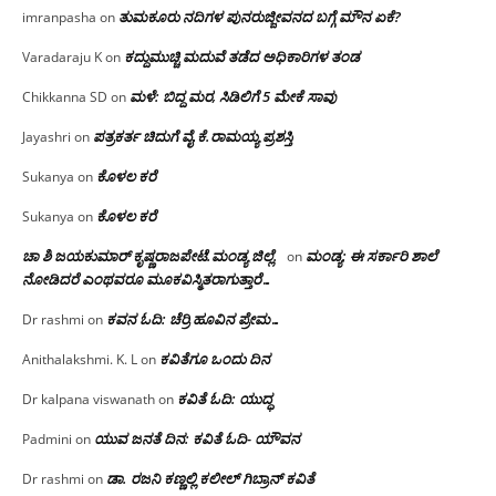
ತುಮಕೂರು ನದಿಗಳ ಪುನರುಜ್ಜೀವನದ ಬಗ್ಗೆ ಮೌನ ಏಕೆ?
imranpasha
on
ಕದ್ದುಮುಚ್ಚಿ ಮದುವೆ ತಡೆದ ಅಧಿಕಾರಿಗಳ ತಂಡ
Varadaraju K
on
ಮಳೆ: ಬಿದ್ದ ಮರ, ಸಿಡಿಲಿಗೆ 5 ಮೇಕೆ ಸಾವು
Chikkanna SD
on
ಪತ್ರಕರ್ತ ಚಿದುಗೆ ವೈ.ಕೆ.ರಾಮಯ್ಯ ಪ್ರಶಸ್ತಿ
Jayashri
on
ಕೊಳಲ ಕರೆ
Sukanya
on
ಕೊಳಲ ಕರೆ
Sukanya
on
ಚಾ ಶಿ ಜಯಕುಮಾರ್ ಕೃಷ್ಣರಾಜಪೇಟೆ.ಮಂಡ್ಯ ಜಿಲ್ಲೆ.
ಮಂಡ್ಯ: ಈ ಸರ್ಕಾರಿ ಶಾಲೆ
on
ನೋಡಿದರೆ ಎಂಥವರೂ ಮೂಕವಿಸ್ಮಿತರಾಗುತ್ತಾರೆ…
ಕವನ ಓದಿ: ಚೆರ್ರಿ ಹೂವಿನ ಪ್ರೇಮ…
Dr rashmi
on
ಕವಿತೆಗೂ ಒಂದು ದಿನ
Anithalakshmi. K. L
on
ಕವಿತೆ ಓದಿ: ಯುದ್ಧ
Dr kalpana viswanath
on
ಯುವ ಜನತೆ ದಿನ: ಕವಿತೆ ಓದಿ- ಯೌವನ
Padmini
on
ಡಾ. ರಜನಿ‌ ಕಣ್ಣಲ್ಲಿ ಕಲೀಲ್ ಗಿಬ್ರಾನ್ ಕವಿತೆ
Dr rashmi
on