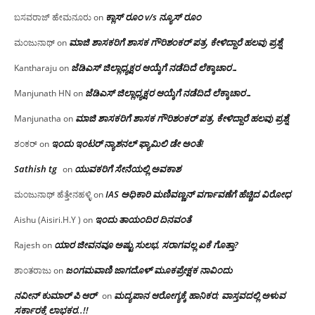
ಕ್ಲಾಸ್ ರೂಂ v/s ನ್ಯೂಸ್ ರೂಂ
ಬಸವರಾಜ್ ಹೇಮನೂರು
on
ಮಾಜಿ ಶಾಸಕರಿಗೆ ಶಾಸಕ ಗೌರಿಶಂಕರ್ ಪತ್ರ, ಕೇಳಿದ್ದಾರೆ ಹಲವು ಪ್ರಶ್ನೆ
ಮಂಜುನಾಥ್
on
ಜೆಡಿಎಸ್ ಜಿಲ್ಲಾಧ್ಯಕ್ಷರ ಆಯ್ಕೆಗೆ ನಡೆದಿದೆ ಲೆಕ್ಕಾಚಾರ…
Kantharaju
on
ಜೆಡಿಎಸ್ ಜಿಲ್ಲಾಧ್ಯಕ್ಷರ ಆಯ್ಕೆಗೆ ನಡೆದಿದೆ ಲೆಕ್ಕಾಚಾರ…
Manjunath HN
on
ಮಾಜಿ ಶಾಸಕರಿಗೆ ಶಾಸಕ ಗೌರಿಶಂಕರ್ ಪತ್ರ, ಕೇಳಿದ್ದಾರೆ ಹಲವು ಪ್ರಶ್ನೆ
Manjunatha
on
ಇಂದು ಇಂಟರ್ ನ್ಯಾಶನಲ್ ಫ್ಯಾಮಿಲಿ ಡೇ ಅಂತೆ!
ಶಂಕರ್
on
Sathish tg
ಯುವಕರಿಗೆ ಸೇನೆಯಲ್ಲಿ ಅವಕಾಶ
on
IAS ಅಧಿಕಾರಿ ಮಣಿವಣ್ಣನ್ ವರ್ಗಾವಣೆಗೆ ಹೆಚ್ಚಿದ‌ ವಿರೋಧ
ಮಂಜುನಾಥ್ ಹೆತ್ತೇನಹಳ್ಳಿ
on
ಇಂದು ತಾಯಂದಿರ ದಿನವಂತೆ
Aishu (Aisiri.H.Y )
on
ಯಾರ ಜೀವನವೂ ಅಷ್ಟು ಸುಲಭ, ಸರಾಗವಲ್ಲ ಏಕೆ ಗೊತ್ತಾ?
Rajesh
on
ಜಂಗಮವಾಣಿ ಜಾಗದೊಳ್ ಮೂಕಪ್ರೇಕ್ಷಕ ನಾವಿಂದು
ಶಾಂತರಾಜು
on
ನವೀನ್ ಕುಮಾರ್ ಪಿ ಆರ್
ಮದ್ಯಪಾನ ಆರೋಗ್ಯಕ್ಕೆ ಹಾನಿಕರ; ವಾಸ್ತವದಲ್ಲಿ ಅಳುವ
on
ಸರ್ಕಾರಕ್ಕೆ ಲಾಭಕರ..!!