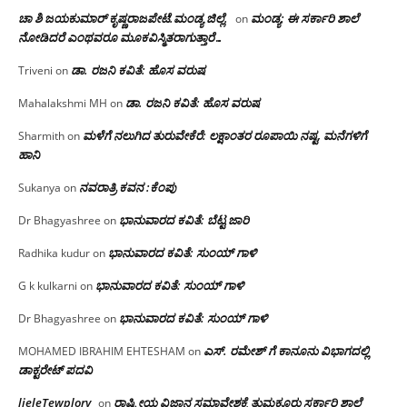
ಚಾ ಶಿ ಜಯಕುಮಾರ್ ಕೃಷ್ಣರಾಜಪೇಟೆ.ಮಂಡ್ಯ ಜಿಲ್ಲೆ.
ಮಂಡ್ಯ: ಈ ಸರ್ಕಾರಿ ಶಾಲೆ
on
ನೋಡಿದರೆ ಎಂಥವರೂ ಮೂಕವಿಸ್ಮಿತರಾಗುತ್ತಾರೆ…
ಡಾ. ರಜನಿ ಕವಿತೆ: ಹೊಸ ವರುಷ
Triveni
on
ಡಾ. ರಜನಿ ಕವಿತೆ: ಹೊಸ ವರುಷ
Mahalakshmi MH
on
ಮಳೆಗೆ ನಲುಗಿದ ತುರುವೇಕೆರೆ: ಲಕ್ಷಾಂತರ ರೂಪಾಯಿ ನಷ್ಟ, ಮನೆಗಳಿಗೆ
Sharmith
on
ಹಾನಿ
ನವರಾತ್ರಿ ಕವನ :ಕೆಂಪು
Sukanya
on
ಭಾನುವಾರದ ಕವಿತೆ: ಬೆಟ್ಟ ಜಾರಿ
Dr Bhagyashree
on
ಭಾನುವಾರದ ಕವಿತೆ: ಸುಂಯ್ ಗಾಳಿ
Radhika kudur
on
ಭಾನುವಾರದ ಕವಿತೆ: ಸುಂಯ್ ಗಾಳಿ
G k kulkarni
on
ಭಾನುವಾರದ ಕವಿತೆ: ಸುಂಯ್ ಗಾಳಿ
Dr Bhagyashree
on
ಎಸ್. ರಮೇಶ್ ಗೆ ಕಾನೂನು ವಿಭಾಗದಲ್ಲಿ
MOHAMED IBRAHIM EHTESHAM
on
ಡಾಕ್ಟರೇಟ್ ಪದವಿ
lieleTewplory
ರಾಷ್ಟ್ರೀಯ ವಿಜ್ಞಾನ ಸಮಾವೇಶಕ್ಕೆ‌ ತುಮಕೂರು ಸರ್ಕಾರಿ ಶಾಲೆ
on