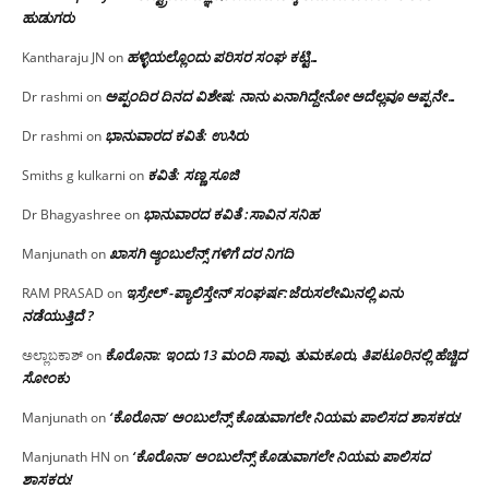
ಹುಡುಗರು
ಹಳ್ಳಿಯಲ್ಲೊಂದು ಪರಿಸರ ಸಂಘ ಕಟ್ಟಿ…
Kantharaju JN
on
ಅಪ್ಪಂದಿರ ದಿನದ ವಿಶೇಷ: ನಾನು ಏನಾಗಿದ್ದೇನೋ‌ ಅದೆಲ್ಲವೂ ಅಪ್ಪನೇ…
Dr rashmi
on
ಭಾನುವಾರದ ಕವಿತೆ: ಉಸಿರು
Dr rashmi
on
ಕವಿತೆ: ಸಣ್ಣ ಸೂಜಿ
Smiths g kulkarni
on
ಭಾನುವಾರದ ಕವಿತೆ :ಸಾವಿನ ಸನಿಹ
Dr Bhagyashree
on
ಖಾಸಗಿ ಆ್ಯಂಬುಲೆನ್ಸ್ ಗಳಿಗೆ ದರ ನಿಗದಿ
Manjunath
on
ಇಸ್ರೇಲ್ -ಪ್ಯಾಲಿಸ್ತೇನ್ ಸಂಘರ್ಷ:ಜೆರುಸಲೇಮಿನಲ್ಲಿ ಏನು
RAM PRASAD
on
ನಡೆಯುತ್ತಿದೆ ?
ಕೊರೊನಾ: ಇಂದು 13 ಮಂದಿ ಸಾವು, ತುಮಕೂರು, ತಿಪಟೂರಿನಲ್ಲಿ ಹೆಚ್ಚಿದ
ಅಲ್ಲಾಬಕಾಶ್
on
ಸೋಂಕು
‘ಕೊರೊನಾ’ ಅಂಬುಲೆನ್ಸ್ ಕೊಡುವಾಗಲೇ ನಿಯಮ ಪಾಲಿಸದ ಶಾಸಕರು!
Manjunath
on
‘ಕೊರೊನಾ’ ಅಂಬುಲೆನ್ಸ್ ಕೊಡುವಾಗಲೇ ನಿಯಮ ಪಾಲಿಸದ
Manjunath HN
on
ಶಾಸಕರು!