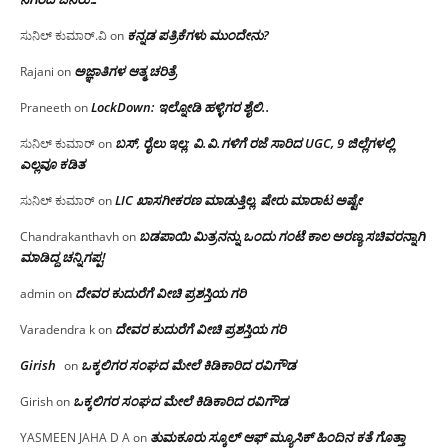
ಕನ್ನಡ ಪತ್ರಿಕೆಗಳು ಮುಂದೇನು?
ಸುನಿಲ್ ಕುಮಾರ್.ವಿ
on
ಅಜ್ಞಾತಿಗಳ ಆತ್ಮ ಚರಿತ್ರೆ
Rajani
on
LockDown: ಇಲ್ನೋಡಿ ಹಳ್ಳಿಗರ ಶೈಲಿ..
Praneeth
on
ಬಸ್, ರೈಲು ಇಲ್ಲ; ವಿ.ವಿ.ಗಳಿಗೆ ರಜೆ ಸಾರಿದ UGC, 9 ಜಿಲ್ಲೆಗಳಲ್ಲಿ
ಸುನಿಲ್ ಕುಮಾರ್
on
ಎಲ್ಲವೂ ಕಡಿತ
LIC ಖಾಸಗೀಕರಣ ಮಾಡುತ್ತಿಲ್ಲ, ಷೇರು ಮಾರಾಟ ಅಷ್ಟೇ
ಸುನಿಲ್ ಕುಮಾರ್
on
ಬಡಪಾಯಿ ಮಿತ್ರನನ್ನು ಒಂದು ಗಂಟೆ ಕಾಲ ಅರಣ್ಯ ಸಚಿವರನ್ನಾಗಿ
Chandrakanthavh
on
ಮಾಡಿದ್ದ ಚನ್ನಿಗಪ್ಪ!
ದೇವರ ಕುದುರೆಗೆ ವೀಚಿ ಪ್ರಶಸ್ತಿಯ ಗರಿ
admin
on
ದೇವರ ಕುದುರೆಗೆ ವೀಚಿ ಪ್ರಶಸ್ತಿಯ ಗರಿ
Varadendra k
on
Girish
ಒಕ್ಕಲಿಗರ ಸಂಘದ ಮೇಲೆ ಕಿಡಿಕಾರಿದ ರವಿಗೌಡ
on
ಒಕ್ಕಲಿಗರ ಸಂಘದ ಮೇಲೆ ಕಿಡಿಕಾರಿದ ರವಿಗೌಡ
Girish
on
ತುಮಕೂರು ಸ್ಕೂಲ್ ಆಫ್ ಮ್ಯೂಸಿಕ್ ಹಿಂದಿನ ಕತೆ ಗೊತ್ತಾ
YASMEEN JAHA D A
on