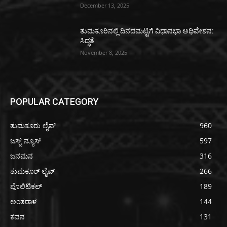
December 13, 2025
ತುಮಕೂರಿನಲ್ಲಿ ದಿನದಮಟ್ಟಿಗೆ ವಿಧಾನಭಾ ಅಧಿವೇಶನ:
ಸಿದ್ಧತೆ
November 8, 2025
POPULAR CATEGORY
ತುಮಕೂರು ಲೈವ್
960
ಜಸ್ಟ್ ನ್ಯೂಸ್
597
ಜನಮನ
316
ತುಮಕೂರ್ ಲೈವ್
266
ಪೊಲಿಟಿಕಲ್
189
ಅಂತರಾಳ
144
ಕವನ
131