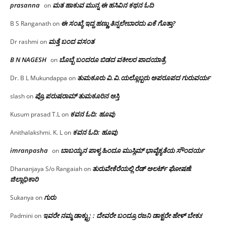
prasanna
ಮತ ಹಾಕುವ ಮುನ್ನ ಈ ಹಸಿವಿನ ಕಥನ ಓದಿ
on
ಈ ಸಂಖ್ಯೆ ಇದ್ದ ಹಣ್ಣು ತಿನ್ನಲೇಬಾರದು ಏಕೆ ಗೊತ್ತಾ?
B S Ranganath
on
ಮತ್ತೆ ಬಂದ ವಸಂತ
Dr rashmi
on
B N NAGESH
ಬೊಬ್ಬೆ ಬಂದರೂ ಬಿಡದ ವಕೀಲರ ಪಾದಯಾತ್ರೆ
on
ತುಮಕೂರು‌ ವಿ.ವಿ.ಯಲ್ಲೊಬ್ಬರು ಅಪರೂಪದ ಗುರುವರ್ಯ
Dr. B L Mukundappa
on
ಪ್ರೊ.ಪರುಷರಾಮ್ ತುಮಕೂರಿನ ಆಸ್ತಿ
slash
on
ಕವನ ಓದಿ: ಹೂವು
Kusum prasad T.L
on
ಕವನ ಓದಿ: ಹೂವು
Anithalakshmi. K. L
on
imranpasha
ಬಾಬಯ್ಯನ ಪಾಳ್ಯ ಹಿಂದೂ ಮುಸ್ಲಿಮ್ ಭಾವೈಕ್ಯತೆಯ ಸೌಂದರ್ಯ
on
ತುರುವೇಕೆರೆಯಲ್ಲಿ ರೆಡ್ ಅಲರ್ಟ್ ಘೋಷಣೆ:
Dhananjaya S/o Rangaiah
on
ಜಿಲ್ಲಾಧಿಕಾರಿ
ಗುರು
Sukanya
on
ಇವರೇ ನಮ್ಮ ಡಾಕ್ಟ್ರು; : ದೇವರೇ ಬಂದ್ರೂ ರಜನಿ ಡಾಕ್ಟರೇ ಹೇಳ್ ಬೇಕು!
Padmini
on