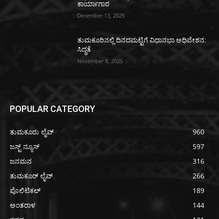
ಕಾರ್ಯಾಗಾರ
December 13, 2025
ತುಮಕೂರಿನಲ್ಲಿ ದಿನದಮಟ್ಟಿಗೆ ವಿಧಾನಭಾ ಅಧಿವೇಶನ:
ಸಿದ್ಧತೆ
November 8, 2025
POPULAR CATEGORY
ತುಮಕೂರು ಲೈವ್
960
ಜಸ್ಟ್ ನ್ಯೂಸ್
597
ಜನಮನ
316
ತುಮಕೂರ್ ಲೈವ್
266
ಪೊಲಿಟಿಕಲ್
189
ಅಂತರಾಳ
144