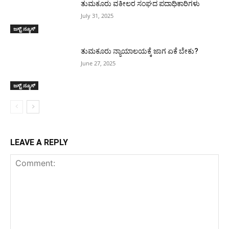
ತುಮಕೂರು ವಕೀಲರ ಸಂಘದ ಪದಾಧಿಕಾರಿಗಳು
July 31, 2025
ಜಸ್ಟ್ ನ್ಯೂಸ್
ತುಮಕೂರು ನ್ಯಾಯಾಲಯಕ್ಕೆ ಜಾಗ ಏಕೆ ಬೇಕು?
June 27, 2025
ಜಸ್ಟ್ ನ್ಯೂಸ್
LEAVE A REPLY