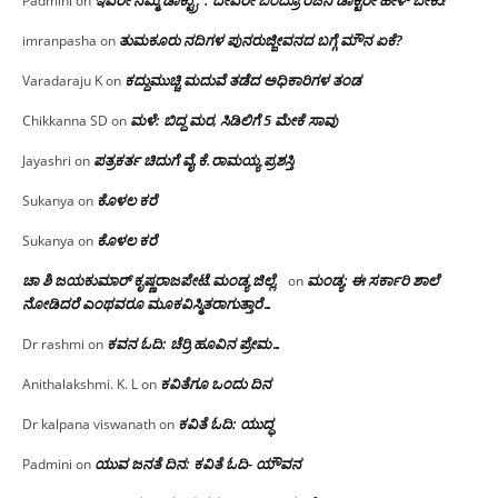
ಇವರೇ ನಮ್ಮ ಡಾಕ್ಟ್ರು; : ದೇವರೇ ಬಂದ್ರೂ ರಜನಿ ಡಾಕ್ಟರೇ ಹೇಳ್ ಬೇಕು!
Padmini
on
ತುಮಕೂರು ನದಿಗಳ ಪುನರುಜ್ಜೀವನದ ಬಗ್ಗೆ ಮೌನ ಏಕೆ?
imranpasha
on
ಕದ್ದುಮುಚ್ಚಿ ಮದುವೆ ತಡೆದ ಅಧಿಕಾರಿಗಳ ತಂಡ
Varadaraju K
on
ಮಳೆ: ಬಿದ್ದ ಮರ, ಸಿಡಿಲಿಗೆ 5 ಮೇಕೆ ಸಾವು
Chikkanna SD
on
ಪತ್ರಕರ್ತ ಚಿದುಗೆ ವೈ.ಕೆ.ರಾಮಯ್ಯ ಪ್ರಶಸ್ತಿ
Jayashri
on
ಕೊಳಲ ಕರೆ
Sukanya
on
ಕೊಳಲ ಕರೆ
Sukanya
on
ಚಾ ಶಿ ಜಯಕುಮಾರ್ ಕೃಷ್ಣರಾಜಪೇಟೆ.ಮಂಡ್ಯ ಜಿಲ್ಲೆ.
ಮಂಡ್ಯ: ಈ ಸರ್ಕಾರಿ ಶಾಲೆ
on
ನೋಡಿದರೆ ಎಂಥವರೂ ಮೂಕವಿಸ್ಮಿತರಾಗುತ್ತಾರೆ…
ಕವನ ಓದಿ: ಚೆರ್ರಿ ಹೂವಿನ ಪ್ರೇಮ…
Dr rashmi
on
ಕವಿತೆಗೂ ಒಂದು ದಿನ
Anithalakshmi. K. L
on
ಕವಿತೆ ಓದಿ: ಯುದ್ಧ
Dr kalpana viswanath
on
ಯುವ ಜನತೆ ದಿನ: ಕವಿತೆ ಓದಿ- ಯೌವನ
Padmini
on