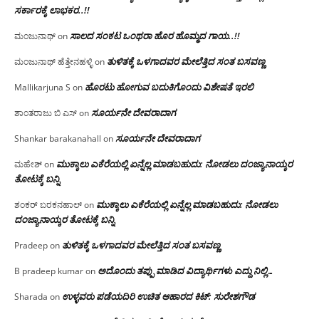
ಸರ್ಕಾರಕ್ಕೆ ಲಾಭಕರ..!!
ಸಾಲದ ಸಂಕಟ ಒಂಥರಾ ಹೊರ ಹೊಮ್ಮದ ಗಾಯ..!!
ಮಂಜುನಾಥ್
on
ತುಳಿತಕ್ಕೆ ಒಳಗಾದವರ ಮೇಲೆತ್ತಿದ ಸಂತ ಬಸವಣ್ಣ
ಮಂಜುನಾಥ್ ಹೆತ್ತೇನಹಳ್ಳಿ
on
ಹೊರಟು ಹೋಗುವ ಬದುಕಿಗೊಂದು ವಿಶೇಷತೆ ಇರಲಿ
Mallikarjuna S
on
ಸೂರ್ಯನೇ ದೇವರಾದಾಗ
ಶಾಂತರಾಜು ಬಿ ಎಸ್
on
ಸೂರ್ಯನೇ ದೇವರಾದಾಗ
Shankar barakanahall
on
ಮುಕ್ಕಾಲು ಎಕೆರೆಯಲ್ಲಿ ಏನ್ನೆಲ್ಲ‌ ಮಾಡಬಹುದು: ನೋಡಲು ದಂಜ್ಯಾನಾಯ್ಕರ
ಮಹೇಶ್
on
ತೋಟಕ್ಕೆ ಬನ್ನಿ
ಮುಕ್ಕಾಲು ಎಕೆರೆಯಲ್ಲಿ ಏನ್ನೆಲ್ಲ‌ ಮಾಡಬಹುದು: ನೋಡಲು
ಶಂಕರ್ ಬರಕನಹಾಲ್
on
ದಂಜ್ಯಾನಾಯ್ಕರ ತೋಟಕ್ಕೆ ಬನ್ನಿ
ತುಳಿತಕ್ಕೆ ಒಳಗಾದವರ ಮೇಲೆತ್ತಿದ ಸಂತ ಬಸವಣ್ಣ
Pradeep
on
ಅದೊಂದು ತಪ್ಪು ಮಾಡಿದ ವಿದ್ಯಾರ್ಥಿಗಳು ಎದ್ದು ನಿಲ್ಲಿ…
B pradeep kumar
on
ಉಳ್ಳವರು ಪಡೆಯದಿರಿ ಉಚಿತ ಆಹಾರದ ಕಿಟ್: ಸುರೇಶಗೌಡ
Sharada
on