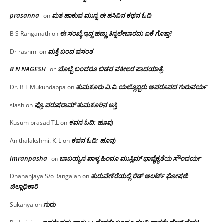
prasanna
ಮತ ಹಾಕುವ ಮುನ್ನ ಈ ಹಸಿವಿನ ಕಥನ ಓದಿ
on
ಈ ಸಂಖ್ಯೆ ಇದ್ದ ಹಣ್ಣು ತಿನ್ನಲೇಬಾರದು ಏಕೆ ಗೊತ್ತಾ?
B S Ranganath
on
ಮತ್ತೆ ಬಂದ ವಸಂತ
Dr rashmi
on
B N NAGESH
ಬೊಬ್ಬೆ ಬಂದರೂ ಬಿಡದ ವಕೀಲರ ಪಾದಯಾತ್ರೆ
on
ತುಮಕೂರು‌ ವಿ.ವಿ.ಯಲ್ಲೊಬ್ಬರು ಅಪರೂಪದ ಗುರುವರ್ಯ
Dr. B L Mukundappa
on
ಪ್ರೊ.ಪರುಷರಾಮ್ ತುಮಕೂರಿನ ಆಸ್ತಿ
slash
on
ಕವನ ಓದಿ: ಹೂವು
Kusum prasad T.L
on
ಕವನ ಓದಿ: ಹೂವು
Anithalakshmi. K. L
on
imranpasha
ಬಾಬಯ್ಯನ ಪಾಳ್ಯ ಹಿಂದೂ ಮುಸ್ಲಿಮ್ ಭಾವೈಕ್ಯತೆಯ ಸೌಂದರ್ಯ
on
ತುರುವೇಕೆರೆಯಲ್ಲಿ ರೆಡ್ ಅಲರ್ಟ್ ಘೋಷಣೆ:
Dhananjaya S/o Rangaiah
on
ಜಿಲ್ಲಾಧಿಕಾರಿ
ಗುರು
Sukanya
on