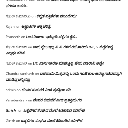
ನಗರದ ಜನರು…
ಕನ್ನಡ ಪತ್ರಿಕೆಗಳು ಮುಂದೇನು?
ಸುನಿಲ್ ಕುಮಾರ್.ವಿ
on
ಅಜ್ಞಾತಿಗಳ ಆತ್ಮ ಚರಿತ್ರೆ
Rajani
on
LockDown: ಇಲ್ನೋಡಿ ಹಳ್ಳಿಗರ ಶೈಲಿ..
Praneeth
on
ಬಸ್, ರೈಲು ಇಲ್ಲ; ವಿ.ವಿ.ಗಳಿಗೆ ರಜೆ ಸಾರಿದ UGC, 9 ಜಿಲ್ಲೆಗಳಲ್ಲಿ
ಸುನಿಲ್ ಕುಮಾರ್
on
ಎಲ್ಲವೂ ಕಡಿತ
LIC ಖಾಸಗೀಕರಣ ಮಾಡುತ್ತಿಲ್ಲ, ಷೇರು ಮಾರಾಟ ಅಷ್ಟೇ
ಸುನಿಲ್ ಕುಮಾರ್
on
ಬಡಪಾಯಿ ಮಿತ್ರನನ್ನು ಒಂದು ಗಂಟೆ ಕಾಲ ಅರಣ್ಯ ಸಚಿವರನ್ನಾಗಿ
Chandrakanthavh
on
ಮಾಡಿದ್ದ ಚನ್ನಿಗಪ್ಪ!
ದೇವರ ಕುದುರೆಗೆ ವೀಚಿ ಪ್ರಶಸ್ತಿಯ ಗರಿ
admin
on
ದೇವರ ಕುದುರೆಗೆ ವೀಚಿ ಪ್ರಶಸ್ತಿಯ ಗರಿ
Varadendra k
on
Girish
ಒಕ್ಕಲಿಗರ ಸಂಘದ ಮೇಲೆ ಕಿಡಿಕಾರಿದ ರವಿಗೌಡ
on
ಒಕ್ಕಲಿಗರ ಸಂಘದ ಮೇಲೆ ಕಿಡಿಕಾರಿದ ರವಿಗೌಡ
Girish
on