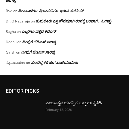
ಹೀಗಿತ್ತು
ದೀಪಾವಳಿಗೂ ಶ್ರೀರಾಮನಿಗೂ ಇರುವ ನಂಟೇನು?
Ravi
on
ತುಮಕೂರು ಎಸ್ಪಿ ಕೌರವನಾಗಿ ರಂಗಕ್ಕೆ ಬಂದಾಗ… ಹೀಗಿತ್ತು
Dr. O Nagaraju
on
ಎಲ್ಲರಿಗೂ ದಕ್ಕದ ಕೆಬಿಎಸ್
Raghu
on
ದೀಪುಗೆ ಜೆಡಿಎಸ್ ಸಾರಥ್ಯ
Deepu
on
ದೀಪುಗೆ ಜೆಡಿಎಸ್ ಸಾರಥ್ಯ
Girish
on
ತುಂಬಿದ್ದ ಕೆರೆ ಹೇಗೆ ಖಾಲಿಯಾಯಿತು.
ಸತ್ಯನಾರಾಯಣ
on
EDITOR PICKS
ನಾಯಕತ್ವದ ಯಶಸ್ಸಿನ ಸೂತ್ರಗಳ ಕೈಪಿಡಿ
February 12, 2026