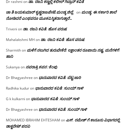
ಡಾ. ರಜನಿ‌ ಕಣ್ಣಲ್ಲಿ ಕಲೀಲ್ ಗಿಬ್ರಾನ್ ಕವಿತೆ
Dr rashmi
on
ಚಾ ಶಿ ಜಯಕುಮಾರ್ ಕೃಷ್ಣರಾಜಪೇಟೆ.ಮಂಡ್ಯ ಜಿಲ್ಲೆ.
ಮಂಡ್ಯ: ಈ ಸರ್ಕಾರಿ ಶಾಲೆ
on
ನೋಡಿದರೆ ಎಂಥವರೂ ಮೂಕವಿಸ್ಮಿತರಾಗುತ್ತಾರೆ…
ಡಾ. ರಜನಿ ಕವಿತೆ: ಹೊಸ ವರುಷ
Triveni
on
ಡಾ. ರಜನಿ ಕವಿತೆ: ಹೊಸ ವರುಷ
Mahalakshmi MH
on
ಮಳೆಗೆ ನಲುಗಿದ ತುರುವೇಕೆರೆ: ಲಕ್ಷಾಂತರ ರೂಪಾಯಿ ನಷ್ಟ, ಮನೆಗಳಿಗೆ
Sharmith
on
ಹಾನಿ
ನವರಾತ್ರಿ ಕವನ :ಕೆಂಪು
Sukanya
on
ಭಾನುವಾರದ ಕವಿತೆ: ಬೆಟ್ಟ ಜಾರಿ
Dr Bhagyashree
on
ಭಾನುವಾರದ ಕವಿತೆ: ಸುಂಯ್ ಗಾಳಿ
Radhika kudur
on
ಭಾನುವಾರದ ಕವಿತೆ: ಸುಂಯ್ ಗಾಳಿ
G k kulkarni
on
ಭಾನುವಾರದ ಕವಿತೆ: ಸುಂಯ್ ಗಾಳಿ
Dr Bhagyashree
on
ಎಸ್. ರಮೇಶ್ ಗೆ ಕಾನೂನು ವಿಭಾಗದಲ್ಲಿ
MOHAMED IBRAHIM EHTESHAM
on
ಡಾಕ್ಟರೇಟ್ ಪದವಿ