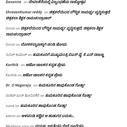
Dasanna
ದೇವಲಕೆರೆಯಲ್ಲಿ ವಿಜೃಂಭಣೆಯ ರಾಜ್ಯೋತ್ಸವ
on
ShravanKumar reddy
ಚಿತ್ರಕಲೆಯಿಂದ ಬೌದ್ಧಿಕ ಸಾಮರ್ಥ್ಯ ವೃದ್ಧಿಸುತ್ತದೆ;
on
ಚಿತ್ರಕಲಾ ಶಿಕ್ಷಕ ರಾಮಚಂದ್ರಾಚಾರ್
ಚಿತ್ರಕಲೆಯಿಂದ ಬೌದ್ಧಿಕ ಸಾಮರ್ಥ್ಯ ವೃದ್ಧಿಸುತ್ತದೆ; ಚಿತ್ರಕಲಾ ಶಿಕ್ಷಕ
Girish
on
ರಾಮಚಂದ್ರಾಚಾರ್
ಲೋಕಕಲ್ಯಾಣಕ್ಕಾಗಿ ಚಂಡಿ ಹೋಮ
Girish
on
ತುಮಕೂರಿಗೆ ಮುಖ್ಯಮಂತ್ರಿ ಬಿಎಸ್ ವೈ: ಕೆ.ಎನ್.ರಾಜಣ್ಣ
ಸುನಿಲ್ ಕುಮಾರ್
on
Karthik
ಆಟೋ ಚಾಲಕರ ಕನ್ನಡ ಪ್ರೇಮ
on
ಆಟೋ ಚಾಲಕರ ಕನ್ನಡ ಪ್ರೇಮ
Karthik
on
Dr. O Nagaraju
ತುಮಕೂರಿನ ಹಾವುಕೊಂಡ ಗೊತ್ತಾ?
on
ತುಮಕೂರಿನ ಹಾವುಕೊಂಡ ಗೊತ್ತಾ?
ವಾಜಿದ್ ಖಾನ್ ತೋವಿನಕೆರೆ
on
ತುಮಕೂರಿನ ಹಾವುಕೊಂಡ ಗೊತ್ತಾ?
suma
on
ಅಳವಂಡಿ ಕಟ್ಟಿದ ಆ ಹುಡುಗನ ಬದುಕು…
admin
on
ವಯಸ್ಸು ಇಪ್ಪತ್ತೆಂಟು ಸೇವೆ ನೂರೆಂಟು
Meghana sonu
on