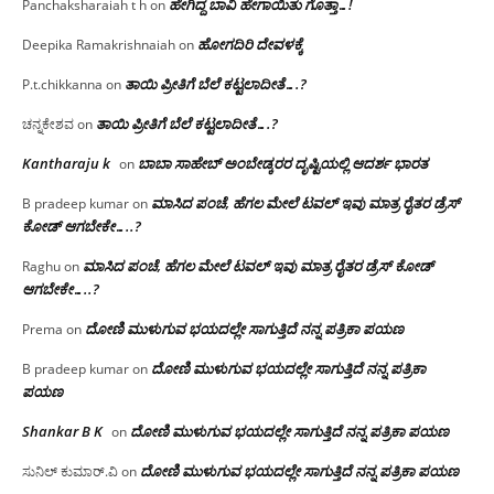
ಹೇಗಿದ್ದ ಬಾವಿ ಹೇಗಾಯಿತು ಗೊತ್ತಾ…!
Panchaksharaiah t h
on
ಹೋಗದಿರಿ ದೇವಳಕ್ಕೆ
Deepika Ramakrishnaiah
on
ತಾಯಿ ಪ್ರೀತಿಗೆ ಬೆಲೆ ಕಟ್ಟಲಾದೀತೆ….?
P.t.chikkanna
on
ತಾಯಿ ಪ್ರೀತಿಗೆ ಬೆಲೆ ಕಟ್ಟಲಾದೀತೆ….?
ಚನ್ನಕೇಶವ
on
Kantharaju k
ಬಾಬಾ ಸಾಹೇಬ್ ಅಂಬೇಡ್ಕರರ ದೃಷ್ಟಿಯಲ್ಲಿ ಆದರ್ಶ ಭಾರತ
on
ಮಾಸಿದ ಪಂಚೆ, ಹೆಗಲ ಮೇಲೆ ಟವಲ್‌ ಇವು ಮಾತ್ರ ರೈತರ ಡ್ರೆಸ್‌
B pradeep kumar
on
ಕೋಡ್ ಆಗಬೇಕೇ…..?‌
ಮಾಸಿದ ಪಂಚೆ, ಹೆಗಲ ಮೇಲೆ ಟವಲ್‌ ಇವು ಮಾತ್ರ ರೈತರ ಡ್ರೆಸ್‌ ಕೋಡ್
Raghu
on
ಆಗಬೇಕೇ…..?‌
ದೋಣಿ ಮುಳುಗುವ ಭಯದಲ್ಲೇ ಸಾಗುತ್ತಿದೆ ನನ್ನ ಪತ್ರಿಕಾ ಪಯಣ
Prema
on
ದೋಣಿ ಮುಳುಗುವ ಭಯದಲ್ಲೇ ಸಾಗುತ್ತಿದೆ ನನ್ನ ಪತ್ರಿಕಾ
B pradeep kumar
on
ಪಯಣ
Shankar B K
ದೋಣಿ ಮುಳುಗುವ ಭಯದಲ್ಲೇ ಸಾಗುತ್ತಿದೆ ನನ್ನ ಪತ್ರಿಕಾ ಪಯಣ
on
ದೋಣಿ ಮುಳುಗುವ ಭಯದಲ್ಲೇ ಸಾಗುತ್ತಿದೆ ನನ್ನ ಪತ್ರಿಕಾ ಪಯಣ
ಸುನಿಲ್ ಕುಮಾರ್.ವಿ
on