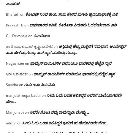
ಶಾಸಕರು!
ಕೋವಿಡ್ ನಿಂದ ತಾಯಿ ಸಾವು ಕೇಳಿದ ಮಗಳು ಹೃದಯಾಘಾತಕ್ಕೆ ಬಲಿ
Bharath
on
ಭಾನುವಾರದ ಕವಿತೆ: ಕೊರೊನಾ ಪೀಡಿತರು ಓದಲೇಬೇಕಾದ- ನದಿ
Prakash. B
on
ಕೋರೋಣ
G L Devaraja
on
ಆಸ್ತಿಯಲ್ಲಿ ಹೆಣ್ಣು ಮಕ್ಕಳಿಗೆ ಸಮಭಾಗ; ಅಂಬೇಡ್ಕರ್
ಚಾ ಶಿ ಜಯಕುಮಾರ್ ಕೃಷ್ಣರಾಜಪೇಟೆ
on
ಏನು ಹೇಳಿದ್ರು ಗೊತ್ತಾ, ಏನ್ ತ್ಯಾಗ ಮಾಡಿದ್ರು ಗೊತ್ತಾ…
ಥಾಮ್ಸನ್ ರಾಯಿಟರ್ಸ್ ವರದಿಯೂ ಭಾರತದಲ್ಲಿ ಹೆಣ್ಣಿನ ಸ್ಥಾನ‌
Nagashtee
on
ಥಾಮ್ಸನ್ ರಾಯಿಟರ್ಸ್ ವರದಿಯೂ ಭಾರತದಲ್ಲಿ ಹೆಣ್ಣಿನ ಸ್ಥಾನ‌
ಆರ್.ಸಿ.ಮಹೇಶ್
on
ಗುಸು ಗುಸು ಪಿಸು ಪಿಸು
Savitha
on
ನೀನು ಓದು ಬರಹ ಕಲಿತಿದ್ದರೆ ಇವರಿಗೆ ಋಣಿಯಾಗಿರಲೇ
manjula(roopa babu)
on
ಬೇಕು…
ಇವರೇ‌ ನೋಡಿ‌ ನಮ್ಮ‌ ರಾಮಸ್ವಾಮಿ ಮೇಷ್ಟ್ರು…
Manjunath
on
ನೀನು ಓದು ಬರಹ ಕಲಿತಿದ್ದರೆ ಇವರಿಗೆ ಋಣಿಯಾಗಿರಲೇ ಬೇಕು…
admin
on