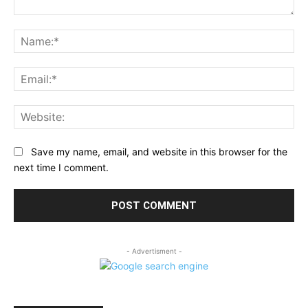
Comment:
Na
Ema
Web
Save my name, email, and website in this browser for the
next time I comment.
- Advertisment -