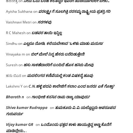
ನೀನು ಓದು ಬರಹ ಕಲಿತಿದ್ದರೆ ಇವರಿಗೆ ಋಣಿಯಾಗಿರಲೇ ಬೇಕು…
ಹರಿನೇತ್ರ
on
ವರಲಕ್ಷ್ಮೀ ಗೆ ಸೂಲಗಿತ್ತಿ ನರಸಮ್ಮ‌ ರಾಷ್ಟ್ರೀಯ ಪ್ರಶಸ್ತಿ ಗರಿ
Ayisha Sulthana
on
ಸರಗಳವು
Vaishnavi Metri
on
ಬಡವರ ತಾಯಿ ಇನ್ನಿಲ್ಲ
R C Mahesh
on
ಎಲ್ಲರೂ ನೋಡಿ, ಕಲಿಯಬೇಕಾದ ‘ಒಳಿತು ಮಾಡು ಮನುಸಾ’
Sindhu
on
ಬಿಲ್ ಮೇಲೆ ನಿನ್ನ ಹೆಸರು ಬರೆದಿಡುತ್ತೇನೆ!
Vinayaka m
on
ಹಸು ಸಾಕಣೆದಾರರಿಗೆ ಬಂದಿದೆ ಹೊಸ ಹಸಿರು ಮೇವು
Suresh
on
ಮದಲಿಂಗನ ಕಣಿವೆಯಲ್ಲಿ ಕಂಡ ವಿಷಕನ್ಯೆ ಹೂವು
ಹನು ಬಿಎನ
on
C.N.ಹಳ್ಳಿ ಪದವಿ ಕಾಲೇಜಿಗೆ ಸಲಾಂ‌ ಎಂದ ಜನರು! ಏಕೆ ಗೊತ್ತಾ?
Lakshmi Y
on
Bharath n
ಗಾಂಧೀಜಿ ಕನಸಿನ ರಾಮ ರಾಜ್ಯ ಯಾವುದು?
on
Shiva kumar Rudrappa
ತುಮಕೂರು‌ ವಿ.ವಿ.ಯಲ್ಲೊಬ್ಬರು ಅಪರೂಪದ
on
ಗುರುವರ್ಯ
Vijay kumar GR
ಒಂದೊಂದು ಭತ್ತದ ಕಾಳು ಹಾಯುತ್ತಿದ್ದ ಅಣ್ಣ ಕೊನೆಗೆ
on
ಮಾಡಿದ್ದೇನು….