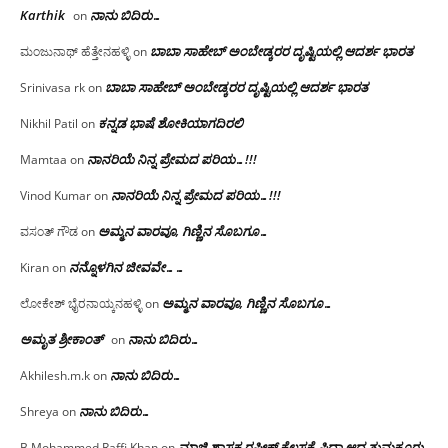
Karthik
ನಾನು ಬಿದಿರು…
on
ಬಾಬಾ ಸಾಹೇಬ್ ಅಂಬೇಡ್ಕರರ ದೃಷ್ಟಿಯಲ್ಲಿ ಆದರ್ಶ ಭಾರತ
ಮಂಜುನಾಥ್ ಹೆತ್ತೇನಹಳ್ಳಿ
on
ಬಾಬಾ ಸಾಹೇಬ್ ಅಂಬೇಡ್ಕರರ ದೃಷ್ಟಿಯಲ್ಲಿ ಆದರ್ಶ ಭಾರತ
Srinivasa rk
on
ಕನ್ನಡ ಭಾಷೆ ಶೋಕಿಯಾಗದಿರಲಿ
Nikhil Patil
on
ನಾನರಿಯೆ ನಿನ್ನ ಪ್ರೇಮದ ಪರಿಯ…!!!
Mamtaa
on
ನಾನರಿಯೆ ನಿನ್ನ ಪ್ರೇಮದ ಪರಿಯ…!!!
Vinod Kumar
on
ಅಮ್ಮನ ವಾರವೂ, ಗಿಣ್ಣಿನ ಸೊಬಗೂ…
ವಸಂತ್ ಗೌಡ
on
ನನ್ನೊಳಗಿನ ಜೀವವೇ……
Kiran
on
ಅಮ್ಮನ ವಾರವೂ, ಗಿಣ್ಣಿನ ಸೊಬಗೂ…
ಲೋಕೇಶ್ ಭೈರನಾಯ್ಕನಹಳ್ಳಿ
on
ಅಮೃತ ಶ್ರೀಕಾಂತ್
ನಾನು ಬಿದಿರು…
on
ನಾನು ಬಿದಿರು…
Akhilesh.m.k
on
ನಾನು ಬಿದಿರು…
Shreya
on
ಮಾಜಿ ಶಾಸಕ ರಫೀಕ್ ಕೆಲಸಕ್ಕೆ ಫಿದಾ ಆದ ತುಮಕೂರು
B.Mohammed Raffi Khan
on