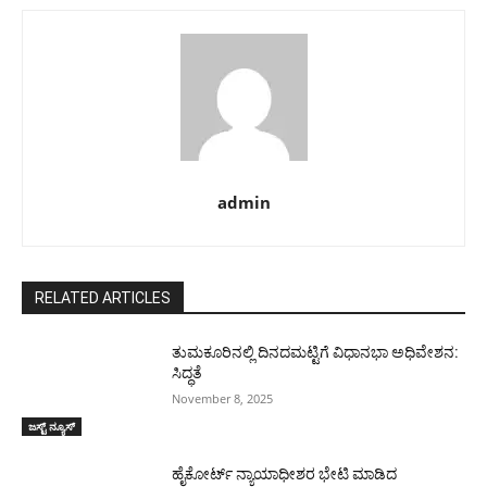
admin
RELATED ARTICLES
ತುಮಕೂರಿನಲ್ಲಿ ದಿನದಮಟ್ಟಿಗೆ ವಿಧಾನಭಾ ಅಧಿವೇಶನ:
ಸಿದ್ಧತೆ
November 8, 2025
ಜಸ್ಟ್ ನ್ಯೂಸ್
ಹೈಕೋರ್ಟ್ ನ್ಯಾಯಾಧೀಶರ ಭೇಟಿ ಮಾಡಿದ