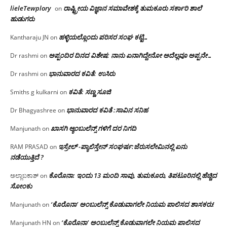
lieleTewplory
ರಾಷ್ಟ್ರೀಯ ವಿಜ್ಞಾನ ಸಮಾವೇಶಕ್ಕೆ‌ ತುಮಕೂರು ಸರ್ಕಾರಿ ಶಾಲೆ
on
ಹುಡುಗರು
ಹಳ್ಳಿಯಲ್ಲೊಂದು ಪರಿಸರ ಸಂಘ ಕಟ್ಟಿ…
Kantharaju JN
on
ಅಪ್ಪಂದಿರ ದಿನದ ವಿಶೇಷ: ನಾನು ಏನಾಗಿದ್ದೇನೋ‌ ಅದೆಲ್ಲವೂ ಅಪ್ಪನೇ…
Dr rashmi
on
ಭಾನುವಾರದ ಕವಿತೆ: ಉಸಿರು
Dr rashmi
on
ಕವಿತೆ: ಸಣ್ಣ ಸೂಜಿ
Smiths g kulkarni
on
ಭಾನುವಾರದ ಕವಿತೆ :ಸಾವಿನ ಸನಿಹ
Dr Bhagyashree
on
ಖಾಸಗಿ ಆ್ಯಂಬುಲೆನ್ಸ್ ಗಳಿಗೆ ದರ ನಿಗದಿ
Manjunath
on
ಇಸ್ರೇಲ್ -ಪ್ಯಾಲಿಸ್ತೇನ್ ಸಂಘರ್ಷ:ಜೆರುಸಲೇಮಿನಲ್ಲಿ ಏನು
RAM PRASAD
on
ನಡೆಯುತ್ತಿದೆ ?
ಕೊರೊನಾ: ಇಂದು 13 ಮಂದಿ ಸಾವು, ತುಮಕೂರು, ತಿಪಟೂರಿನಲ್ಲಿ ಹೆಚ್ಚಿದ
ಅಲ್ಲಾಬಕಾಶ್
on
ಸೋಂಕು
‘ಕೊರೊನಾ’ ಅಂಬುಲೆನ್ಸ್ ಕೊಡುವಾಗಲೇ ನಿಯಮ ಪಾಲಿಸದ ಶಾಸಕರು!
Manjunath
on
‘ಕೊರೊನಾ’ ಅಂಬುಲೆನ್ಸ್ ಕೊಡುವಾಗಲೇ ನಿಯಮ ಪಾಲಿಸದ
Manjunath HN
on