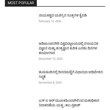
MOST POPULAR
ನಾಯಕತ್ವದ ಯಶಸ್ಸಿನ ಸೂತ್ರಗಳ ಕೈಪಿಡಿ
February 12, 2026
ಆದಿಚುಂಚನಗಿರಿ ವಿಶ್ವವಿದ್ಯಾಲಯದಲ್ಲಿ ರಸಾಯನಿಕ
ವಿಜ್ಞಾನ ಮತ್ತು ತಂತ್ರಜ್ಞಾನ ಕುರಿತ ಎರಡು ದಿನಗಳ
ಕಾರ್ಯಾಗಾರ
December 13, 2025
ತುಮಕೂರಿನಲ್ಲಿ ದಿನದಮಟ್ಟಿಗೆ ವಿಧಾನಭಾ ಅಧಿವೇಶನ:
ಸಿದ್ಧತೆ
November 8, 2025
ಎಸ್ ಐ ಆರ್ ಮೂಲಕಹಿಂಬಾಗಿಲಿಂದ ಮತಾಧಿಕಾರ
ನಿರಾಕರಣೆಯ ಯತ್ನ ; ಕಾಂ.ಪ್ರಕಾಶ್