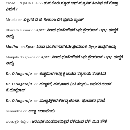
ತುಮಕೂರು ಸ್ಕೂಲ್ ಆಫ್ ಮ್ಯೂಸಿಕ್ ಹಿಂದಿನ ಕತೆ ಗೊತ್ತಾ
YASMEEN JAHA D A
on
ನಿಮಗೆ ?
ಬಳ್ಳಗೆರೆ ಬಿ.ಜಿ. ಗೀತಾಂಜಲಿಗೆ ಪ್ರಥಮ ರ‌್ಯಾಂಕ್
Mrudul
on
Kpsc: ಸಿರಾದ ಭೂತೇಗೌಡಗೆ 6ನೇ ಶ್ರೇಯಾಂಕ: Dysp ಹುದ್ದೆಗೆ
Bharath Kumar
on
ಆಯ್ಕೆ
Madhu
Kpsc: ಸಿರಾದ ಭೂತೇಗೌಡಗೆ 6ನೇ ಶ್ರೇಯಾಂಕ: Dysp ಹುದ್ದೆಗೆ ಆಯ್ಕೆ
on
Kpsc: ಸಿರಾದ ಭೂತೇಗೌಡಗೆ 6ನೇ ಶ್ರೇಯಾಂಕ: Dysp ಹುದ್ದೆಗೆ
Manjula dh gowda
on
ಆಯ್ಕೆ
Dr. O Nagaraju
ಕುಷ್ಠರೋಗಿಗಳತ್ತ ಕೈ ಚಾಚಿದ ಸತ್ಯಸಾಯಿ ಸಂಘಟನೆ
on
Dr. O Nagaraju
ದಬ್ಬಾಳಿಕೆ, ದಮನಕಾರಿ ನೀತಿ ಸಲ್ಲದು – ಜನಪರ ಚಿಂತಕ
on
ಕೆ.ದೊರೈರಾಜ್
Dr. O Nagaraju
ಮುಖ್ಯಶಿಕ್ಷಕರ ಕರ್ತವ್ಯ ಲೋಪ : ಪೋಷಕರ ಧರಣಿ
on
ಅಬ್ಬಾ, ಆಂಜನೇಯ!
hemantha
on
ಆರಂಭಿಕ ಬಂಡವಾಳವಿಲ್ಲದೆ ಬೆಳೆಯುವ ಬೆಳೆ- ಮಿಡಿ ಸೌತೆ
ಪಂಚಾಕ್ಷರಿ ಗುಬ್ಬಿ
on