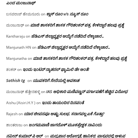
ಎಂದ ಮಂಜು‌ನಾಥ್
ಕ್ಲಾಸ್ ರೂಂ v/s ನ್ಯೂಸ್ ರೂಂ
ಬಸವರಾಜ್ ಹೇಮನೂರು
on
ಮಾಜಿ ಶಾಸಕರಿಗೆ ಶಾಸಕ ಗೌರಿಶಂಕರ್ ಪತ್ರ, ಕೇಳಿದ್ದಾರೆ ಹಲವು ಪ್ರಶ್ನೆ
ಮಂಜುನಾಥ್
on
ಜೆಡಿಎಸ್ ಜಿಲ್ಲಾಧ್ಯಕ್ಷರ ಆಯ್ಕೆಗೆ ನಡೆದಿದೆ ಲೆಕ್ಕಾಚಾರ…
Kantharaju
on
ಜೆಡಿಎಸ್ ಜಿಲ್ಲಾಧ್ಯಕ್ಷರ ಆಯ್ಕೆಗೆ ನಡೆದಿದೆ ಲೆಕ್ಕಾಚಾರ…
Manjunath HN
on
ಮಾಜಿ ಶಾಸಕರಿಗೆ ಶಾಸಕ ಗೌರಿಶಂಕರ್ ಪತ್ರ, ಕೇಳಿದ್ದಾರೆ ಹಲವು ಪ್ರಶ್ನೆ
Manjunatha
on
ಇಂದು ಇಂಟರ್ ನ್ಯಾಶನಲ್ ಫ್ಯಾಮಿಲಿ ಡೇ ಅಂತೆ!
ಶಂಕರ್
on
Sathish tg
ಯುವಕರಿಗೆ ಸೇನೆಯಲ್ಲಿ ಅವಕಾಶ
on
IAS ಅಧಿಕಾರಿ ಮಣಿವಣ್ಣನ್ ವರ್ಗಾವಣೆಗೆ ಹೆಚ್ಚಿದ‌ ವಿರೋಧ
ಮಂಜುನಾಥ್ ಹೆತ್ತೇನಹಳ್ಳಿ
on
ಇಂದು ತಾಯಂದಿರ ದಿನವಂತೆ
Aishu (Aisiri.H.Y )
on
ಯಾರ ಜೀವನವೂ ಅಷ್ಟು ಸುಲಭ, ಸರಾಗವಲ್ಲ ಏಕೆ ಗೊತ್ತಾ?
Rajesh
on
ಜಂಗಮವಾಣಿ ಜಾಗದೊಳ್ ಮೂಕಪ್ರೇಕ್ಷಕ ನಾವಿಂದು
ಶಾಂತರಾಜು
on
ನವೀನ್ ಕುಮಾರ್ ಪಿ ಆರ್
ಮದ್ಯಪಾನ ಆರೋಗ್ಯಕ್ಕೆ ಹಾನಿಕರ; ವಾಸ್ತವದಲ್ಲಿ ಅಳುವ
on