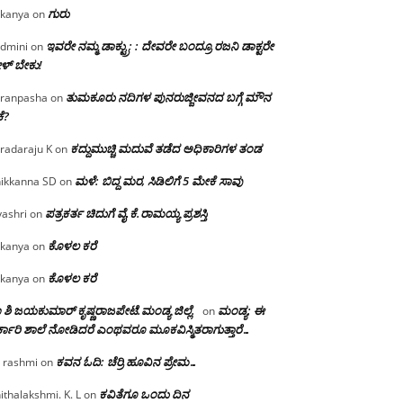
ಗುರು
kanya
on
ಇವರೇ ನಮ್ಮ ಡಾಕ್ಟ್ರು; : ದೇವರೇ ಬಂದ್ರೂ ರಜನಿ ಡಾಕ್ಟರೇ
dmini
on
ಳ್ ಬೇಕು!
ತುಮಕೂರು ನದಿಗಳ ಪುನರುಜ್ಜೀವನದ ಬಗ್ಗೆ ಮೌನ
ranpasha
on
ೆ?
ಕದ್ದುಮುಚ್ಚಿ ಮದುವೆ ತಡೆದ ಅಧಿಕಾರಿಗಳ ತಂಡ
radaraju K
on
ಮಳೆ: ಬಿದ್ದ ಮರ, ಸಿಡಿಲಿಗೆ 5 ಮೇಕೆ ಸಾವು
ikkanna SD
on
ಪತ್ರಕರ್ತ ಚಿದುಗೆ ವೈ.ಕೆ.ರಾಮಯ್ಯ ಪ್ರಶಸ್ತಿ
yashri
on
ಕೊಳಲ ಕರೆ
kanya
on
ಕೊಳಲ ಕರೆ
kanya
on
 ಶಿ ಜಯಕುಮಾರ್ ಕೃಷ್ಣರಾಜಪೇಟೆ.ಮಂಡ್ಯ ಜಿಲ್ಲೆ.
ಮಂಡ್ಯ: ಈ
on
್ಕಾರಿ ಶಾಲೆ ನೋಡಿದರೆ ಎಂಥವರೂ ಮೂಕವಿಸ್ಮಿತರಾಗುತ್ತಾರೆ…
ಕವನ ಓದಿ: ಚೆರ್ರಿ ಹೂವಿನ ಪ್ರೇಮ…
 rashmi
on
ಕವಿತೆಗೂ ಒಂದು ದಿನ
ithalakshmi. K. L
on