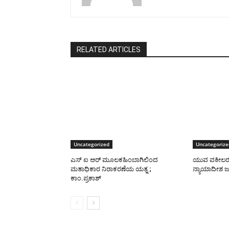
RELATED ARTICLES
Uncategorized
Uncategorize
ಎಸ್ ಐ ಆರ್ ಮೂಲಕಹಿಂಬಾಗಿಲಿಂದ
ಯುವ ವಕೀಲರಲ್ಲ
ಮತಾಧಿಕಾರ ನಿರಾಕರಣೆಯ ಯತ್ನ ;
ನ್ಯಾಯಾದೀಶ 
ಕಾಂ.ಪ್ರಕಾಶ್