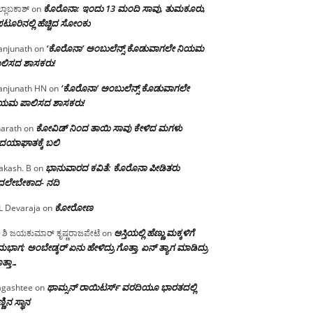
ಕೊರೊನಾ: ಇಂದು 13 ಮಂದಿ ಸಾವು, ತುಮಕೂರು,
್ಲಾಬಕಾಶ್
on
ಪಟೂರಿನಲ್ಲಿ ಹೆಚ್ಚಿದ ಸೋಂಕು
‘ಕೊರೊನಾ’ ಅಂಬುಲೆನ್ಸ್ ಕೊಡುವಾಗಲೇ ನಿಯಮ
njunath
on
ಲಿಸದ ಶಾಸಕರು!
‘ಕೊರೊನಾ’ ಅಂಬುಲೆನ್ಸ್ ಕೊಡುವಾಗಲೇ
njunath HN
on
ಿಯಮ ಪಾಲಿಸದ ಶಾಸಕರು!
ಕೋವಿಡ್ ನಿಂದ ತಾಯಿ ಸಾವು ಕೇಳಿದ ಮಗಳು
arath
on
ದಯಾಘಾತಕ್ಕೆ ಬಲಿ
ಭಾನುವಾರದ ಕವಿತೆ: ಕೊರೊನಾ ಪೀಡಿತರು
akash. B
on
ದಲೇಬೇಕಾದ- ನದಿ
ಕೋರೋಣ
L Devaraja
on
ಆಸ್ತಿಯಲ್ಲಿ ಹೆಣ್ಣು ಮಕ್ಕಳಿಗೆ
 ಶಿ ಜಯಕುಮಾರ್ ಕೃಷ್ಣರಾಜಪೇಟೆ
on
ಭಾಗ; ಅಂಬೇಡ್ಕರ್ ಏನು ಹೇಳಿದ್ರು ಗೊತ್ತಾ, ಏನ್ ತ್ಯಾಗ ಮಾಡಿದ್ರು
ತ್ತಾ…
ಥಾಮ್ಸನ್ ರಾಯಿಟರ್ಸ್ ವರದಿಯೂ ಭಾರತದಲ್ಲಿ
gashtee
on
್ಣಿನ ಸ್ಥಾನ‌