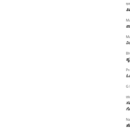
ಅಲ
ತಿ
Ma
ಪಾ
Ma
ನ
Bh
ಹೃ
Pr
ಓ
G 
ಚಾ
ಸಮ
ಗೊ
Na
ಹೆಣ