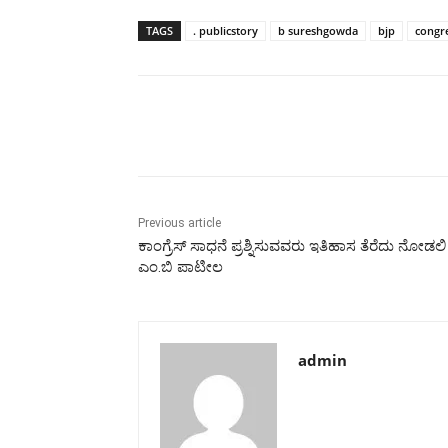
TAGS
. publicstory
b sureshgowda
bjp
congr
Share
Previous article
ಕಾಂಗ್ರೆಸ್ ಸಾಧನೆ ಪ್ರಶ್ನಿಸುವವರು ಇತಿಹಾಸ ತೆರೆದು ನೋಡಲಿ 
ಎಂ.ಬಿ ಪಾಟೀಲ
admin