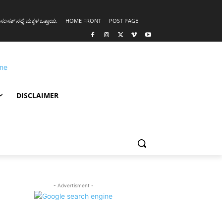
ಸಂಸತ್ ನಲ್ಲಿ ಮಕ್ಕಳ ಒತ್ತಾಯ
.
HOME FRONT
POST PAGE
DISCLAIMER
- Advertisment -