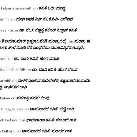
ಕವಿತೆ ಓದಿ: ಯುದ್ಧ
 kalpana viswanath
on
ಯುವ ಜನತೆ ದಿನ: ಕವಿತೆ ಓದಿ- ಯೌವನ
dmini
on
ಡಾ. ರಜನಿ‌ ಕಣ್ಣಲ್ಲಿ ಕಲೀಲ್ ಗಿಬ್ರಾನ್ ಕವಿತೆ
 rashmi
on
 ಶಿ ಜಯಕುಮಾರ್ ಕೃಷ್ಣರಾಜಪೇಟೆ.ಮಂಡ್ಯ ಜಿಲ್ಲೆ.
ಮಂಡ್ಯ: ಈ
on
್ಕಾರಿ ಶಾಲೆ ನೋಡಿದರೆ ಎಂಥವರೂ ಮೂಕವಿಸ್ಮಿತರಾಗುತ್ತಾರೆ…
ಡಾ. ರಜನಿ ಕವಿತೆ: ಹೊಸ ವರುಷ
iveni
on
ಡಾ. ರಜನಿ ಕವಿತೆ: ಹೊಸ ವರುಷ
halakshmi MH
on
ಮಳೆಗೆ ನಲುಗಿದ ತುರುವೇಕೆರೆ: ಲಕ್ಷಾಂತರ ರೂಪಾಯಿ
armith
on
್ಟ, ಮನೆಗಳಿಗೆ ಹಾನಿ
ನವರಾತ್ರಿ ಕವನ :ಕೆಂಪು
kanya
on
ಭಾನುವಾರದ ಕವಿತೆ: ಬೆಟ್ಟ ಜಾರಿ
 Bhagyashree
on
ಭಾನುವಾರದ ಕವಿತೆ: ಸುಂಯ್ ಗಾಳಿ
dhika kudur
on
ಭಾನುವಾರದ ಕವಿತೆ: ಸುಂಯ್ ಗಾಳಿ
k kulkarni
on