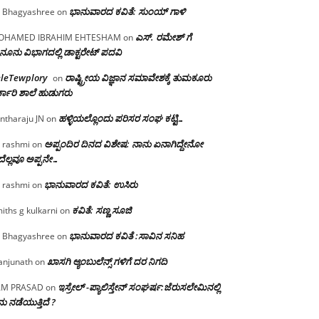
ಭಾನುವಾರದ ಕವಿತೆ: ಸುಂಯ್ ಗಾಳಿ
 Bhagyashree
on
ಎಸ್. ರಮೇಶ್ ಗೆ
OHAMED IBRAHIM EHTESHAM
on
ನೂನು ವಿಭಾಗದಲ್ಲಿ ಡಾಕ್ಟರೇಟ್ ಪದವಿ
eleTewplory
ರಾಷ್ಟ್ರೀಯ ವಿಜ್ಞಾನ ಸಮಾವೇಶಕ್ಕೆ‌ ತುಮಕೂರು
on
್ಕಾರಿ ಶಾಲೆ ಹುಡುಗರು
ಹಳ್ಳಿಯಲ್ಲೊಂದು ಪರಿಸರ ಸಂಘ ಕಟ್ಟಿ…
ntharaju JN
on
ಅಪ್ಪಂದಿರ ದಿನದ ವಿಶೇಷ: ನಾನು ಏನಾಗಿದ್ದೇನೋ‌
 rashmi
on
ೆಲ್ಲವೂ ಅಪ್ಪನೇ…
ಭಾನುವಾರದ ಕವಿತೆ: ಉಸಿರು
 rashmi
on
ಕವಿತೆ: ಸಣ್ಣ ಸೂಜಿ
iths g kulkarni
on
ಭಾನುವಾರದ ಕವಿತೆ :ಸಾವಿನ ಸನಿಹ
 Bhagyashree
on
ಖಾಸಗಿ ಆ್ಯಂಬುಲೆನ್ಸ್ ಗಳಿಗೆ ದರ ನಿಗದಿ
njunath
on
ಇಸ್ರೇಲ್ -ಪ್ಯಾಲಿಸ್ತೇನ್ ಸಂಘರ್ಷ:ಜೆರುಸಲೇಮಿನಲ್ಲಿ
AM PRASAD
on
ು ನಡೆಯುತ್ತಿದೆ ?