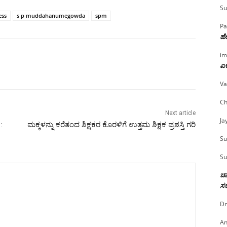
Su
ess
s p muddahanumegowda
spm
Pa
ಹೇ
im
ಏಕ
Va
Ch
Next article
Ja
:
ಮಕ್ಕಳನ್ನು ಕರೆತಂದ ಶಿಕ್ಷಕರ ಕೊರಳಿಗೆ ಉತ್ತಮ ಶಿಕ್ಷಕ ಪ್ರಶಸ್ತಿ ಗರಿ
Su
Su
ಚಾ
ಸರ
Dr
An