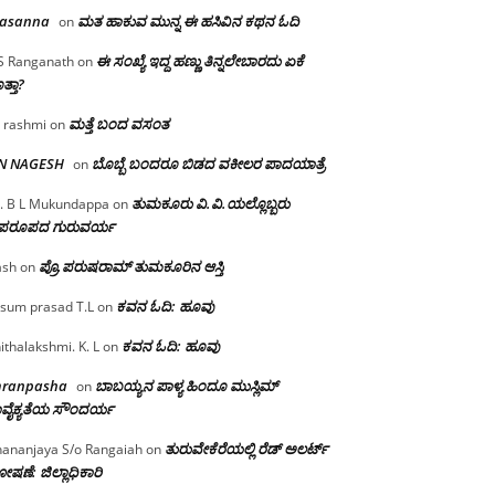
rasanna
ಮತ ಹಾಕುವ ಮುನ್ನ ಈ ಹಸಿವಿನ ಕಥನ ಓದಿ
on
ಈ ಸಂಖ್ಯೆ ಇದ್ದ ಹಣ್ಣು ತಿನ್ನಲೇಬಾರದು ಏಕೆ
S Ranganath
on
ತ್ತಾ?
ಮತ್ತೆ ಬಂದ ವಸಂತ
 rashmi
on
 N NAGESH
ಬೊಬ್ಬೆ ಬಂದರೂ ಬಿಡದ ವಕೀಲರ ಪಾದಯಾತ್ರೆ
on
ತುಮಕೂರು‌ ವಿ.ವಿ.ಯಲ್ಲೊಬ್ಬರು
. B L Mukundappa
on
ಪರೂಪದ ಗುರುವರ್ಯ
ಪ್ರೊ.ಪರುಷರಾಮ್ ತುಮಕೂರಿನ ಆಸ್ತಿ
ash
on
ಕವನ ಓದಿ: ಹೂವು
sum prasad T.L
on
ಕವನ ಓದಿ: ಹೂವು
ithalakshmi. K. L
on
mranpasha
ಬಾಬಯ್ಯನ ಪಾಳ್ಯ ಹಿಂದೂ ಮುಸ್ಲಿಮ್
on
ವೈಕ್ಯತೆಯ ಸೌಂದರ್ಯ
ತುರುವೇಕೆರೆಯಲ್ಲಿ ರೆಡ್ ಅಲರ್ಟ್
ananjaya S/o Rangaiah
on
ಷಣೆ: ಜಿಲ್ಲಾಧಿಕಾರಿ