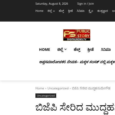
Saturday, August 8, 2026
Sign in / Join
Home
ಜಿಲ್ಲೆ
ಹೆಲ್ತ್
ಕ್ರೀಡೆ
ಸಿನಿಮಾ
ಕ್ರೈಂ
ತಂತ್ರಜ್ಞಾನ
ಜಸ
HOME
ಜಿಲ್ಲೆ
ಹೆಲ್ತ್
ಕ್ರೀಡೆ
ಸಿನಿಮಾ
ಆಪ್ತಸಮಾಲೋಚಕ
ರ
ನೇಮ
ಕ
– ಮಕ್ಕಳ ಸಂಸತ್ ನಲ್ಲಿ ಮಕ್ಕ
Home
Uncategorized
ಬಿಜೆಪಿ ಸೇರಿದ ಮುದ್ದಹನುಮೇಗೌಡ
Uncategorized
ಬಿಜೆಪಿ ಸೇರಿದ ಮುದ್