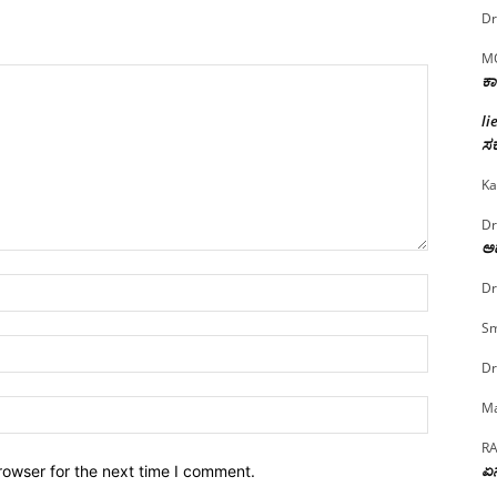
Dr
M
ಕಾ
li
ಸರ
Ka
Dr
ಅದ
Name:*
Dr
Sm
Email:*
Dr
Website:
Ma
R
ಏನ
rowser for the next time I comment.