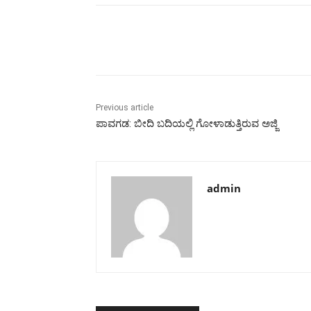
Share
Previous article
ಪಾವಗಡ: ಬೀದಿ ಬದಿಯಲ್ಲಿ ಗೋಳಾಡುತ್ತಿರುವ ಅಜ್ಜಿ
admin