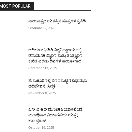
MOST POPULAR
ನಾಯಕತ್ವದ ಯಶಸ್ಸಿನ ಸೂತ್ರಗಳ ಕೈಪಿಡಿ
February 12, 2026
ಆದಿಚುಂಚನಗಿರಿ ವಿಶ್ವವಿದ್ಯಾಲಯದಲ್ಲಿ
ರಸಾಯನಿಕ ವಿಜ್ಞಾನ ಮತ್ತು ತಂತ್ರಜ್ಞಾನ
ಕುರಿತ ಎರಡು ದಿನಗಳ ಕಾರ್ಯಾಗಾರ
December 13, 2025
ತುಮಕೂರಿನಲ್ಲಿ ದಿನದಮಟ್ಟಿಗೆ ವಿಧಾನಭಾ
ಅಧಿವೇಶನ: ಸಿದ್ಧತೆ
November 8, 2025
ಎಸ್ ಐ ಆರ್ ಮೂಲಕಹಿಂಬಾಗಿಲಿಂದ
ಮತಾಧಿಕಾರ ನಿರಾಕರಣೆಯ ಯತ್ನ ;
ಕಾಂ.ಪ್ರಕಾಶ್
October 19, 2025