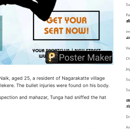
Su
Pa
ಹೇ
im
ಏಕ
Va
Ch
Ja
aik, aged 25, a resident of Nagarakatte village
Su
ekere. The bullet injuries were found on his body.
Su
nspection and mahazar, Tunga had sniffed the hat
ಚಾ
ಸರ
Dr
An