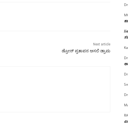
Dr
M
ಕಾ
li
ಸರ
Next article
Ka
ಡ್ರೋನ್ ಪ್ರತಾಪನ ಅಸಲಿ ಡ್ರಾಮ
Dr
ಅದ
Dr
Sm
Dr
Ma
R
ಏನ