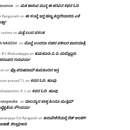
rasanna
ಮತ ಹಾಕುವ ಮುನ್ನ ಈ ಹಸಿವಿನ ಕಥನ ಓದಿ
on
ಈ ಸಂಖ್ಯೆ ಇದ್ದ ಹಣ್ಣು ತಿನ್ನಲೇಬಾರದು ಏಕೆ
S Ranganath
on
ತ್ತಾ?
ಮತ್ತೆ ಬಂದ ವಸಂತ
 rashmi
on
 N NAGESH
ಬೊಬ್ಬೆ ಬಂದರೂ ಬಿಡದ ವಕೀಲರ ಪಾದಯಾತ್ರೆ
on
ತುಮಕೂರು‌ ವಿ.ವಿ.ಯಲ್ಲೊಬ್ಬರು
. B L Mukundappa
on
ಪರೂಪದ ಗುರುವರ್ಯ
ಪ್ರೊ.ಪರುಷರಾಮ್ ತುಮಕೂರಿನ ಆಸ್ತಿ
ash
on
ಕವನ ಓದಿ: ಹೂವು
sum prasad T.L
on
ಕವನ ಓದಿ: ಹೂವು
ithalakshmi. K. L
on
mranpasha
ಬಾಬಯ್ಯನ ಪಾಳ್ಯ ಹಿಂದೂ ಮುಸ್ಲಿಮ್
on
ವೈಕ್ಯತೆಯ ಸೌಂದರ್ಯ
ತುರುವೇಕೆರೆಯಲ್ಲಿ ರೆಡ್ ಅಲರ್ಟ್
ananjaya S/o Rangaiah
on
ಷಣೆ: ಜಿಲ್ಲಾಧಿಕಾರಿ