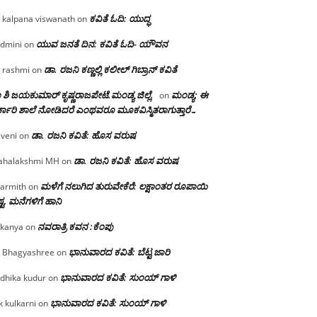
ಕವಿತೆ ಓದಿ: ಯುದ್ಧ
 kalpana viswanath
on
ಯುವ ಜನತೆ ದಿನ: ಕವಿತೆ ಓದಿ- ಯೌವನ
dmini
on
ಡಾ. ರಜನಿ‌ ಕಣ್ಣಲ್ಲಿ ಕಲೀಲ್ ಗಿಬ್ರಾನ್ ಕವಿತೆ
 rashmi
on
 ಶಿ ಜಯಕುಮಾರ್ ಕೃಷ್ಣರಾಜಪೇಟೆ.ಮಂಡ್ಯ ಜಿಲ್ಲೆ.
ಮಂಡ್ಯ: ಈ
on
್ಕಾರಿ ಶಾಲೆ ನೋಡಿದರೆ ಎಂಥವರೂ ಮೂಕವಿಸ್ಮಿತರಾಗುತ್ತಾರೆ…
ಡಾ. ರಜನಿ ಕವಿತೆ: ಹೊಸ ವರುಷ
iveni
on
ಡಾ. ರಜನಿ ಕವಿತೆ: ಹೊಸ ವರುಷ
halakshmi MH
on
ಮಳೆಗೆ ನಲುಗಿದ ತುರುವೇಕೆರೆ: ಲಕ್ಷಾಂತರ ರೂಪಾಯಿ
armith
on
್ಟ, ಮನೆಗಳಿಗೆ ಹಾನಿ
ನವರಾತ್ರಿ ಕವನ :ಕೆಂಪು
kanya
on
ಭಾನುವಾರದ ಕವಿತೆ: ಬೆಟ್ಟ ಜಾರಿ
 Bhagyashree
on
ಭಾನುವಾರದ ಕವಿತೆ: ಸುಂಯ್ ಗಾಳಿ
dhika kudur
on
ಭಾನುವಾರದ ಕವಿತೆ: ಸುಂಯ್ ಗಾಳಿ
k kulkarni
on