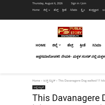
Thursday, August 6, 2026
Sign in / Join
Home
ಜಿಲ್ಲೆ
ಹೆಲ್ತ್
ಕ್ರೀಡೆ
ಸಿನಿಮಾ
ಕ್ರೈಂ
ತಂತ್ರಜ್ಞಾನ
ಜಸ
HOME
ಜಿಲ್ಲೆ
ಹೆಲ್ತ್
ಕ್ರೀಡೆ
ಸಿನಿಮಾ
ಆಪ್ತಸಮಾಲೋಚಕ
ರ
ನೇಮ
ಕ
– ಮಕ್ಕಳ ಸಂಸತ್ ನಲ್ಲಿ ಮಕ್ಕ
Home
ಜಸ್ಟ್ ನ್ಯೂಸ್
This Davanagere Dog walked 11 kil
ಜಸ್ಟ್ ನ್ಯೂಸ್
This Davanagere 