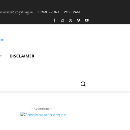
ಸಂಸತ್ ನಲ್ಲಿ ಮಕ್ಕಳ ಒತ್ತಾಯ
.
HOME FRONT
POST PAGE
DISCLAIMER
- Advertisment -