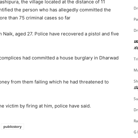
shipura, the village located at the distance of 11
Dr
ntified the person who has allegedly committed the
re than 75 criminal cases so far
Pa
Dr
 Naik, aged 27. Police have recovered a pistol and five
ಚಾ
ಸರ
accomplices had committed a house burglary in Dharwad
Tr
Ma
Sh
ey from them failing which he had threatened to
ನಷ
Su
e victim by firing at him, police have said.
Dr
Ra
publicstory
G 