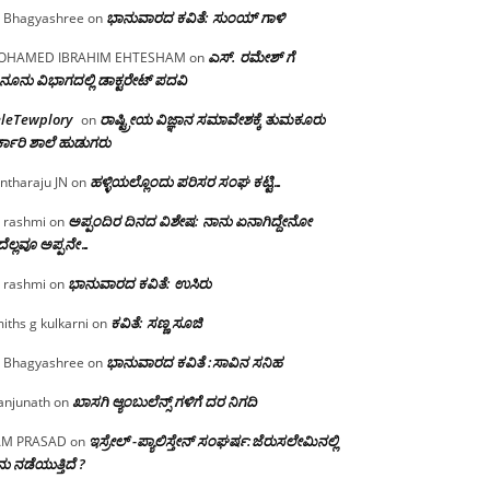
ಭಾನುವಾರದ ಕವಿತೆ: ಸುಂಯ್ ಗಾಳಿ
 Bhagyashree
on
ಎಸ್. ರಮೇಶ್ ಗೆ
OHAMED IBRAHIM EHTESHAM
on
ನೂನು ವಿಭಾಗದಲ್ಲಿ ಡಾಕ್ಟರೇಟ್ ಪದವಿ
eleTewplory
ರಾಷ್ಟ್ರೀಯ ವಿಜ್ಞಾನ ಸಮಾವೇಶಕ್ಕೆ‌ ತುಮಕೂರು
on
್ಕಾರಿ ಶಾಲೆ ಹುಡುಗರು
ಹಳ್ಳಿಯಲ್ಲೊಂದು ಪರಿಸರ ಸಂಘ ಕಟ್ಟಿ…
ntharaju JN
on
ಅಪ್ಪಂದಿರ ದಿನದ ವಿಶೇಷ: ನಾನು ಏನಾಗಿದ್ದೇನೋ‌
 rashmi
on
ೆಲ್ಲವೂ ಅಪ್ಪನೇ…
ಭಾನುವಾರದ ಕವಿತೆ: ಉಸಿರು
 rashmi
on
ಕವಿತೆ: ಸಣ್ಣ ಸೂಜಿ
iths g kulkarni
on
ಭಾನುವಾರದ ಕವಿತೆ :ಸಾವಿನ ಸನಿಹ
 Bhagyashree
on
ಖಾಸಗಿ ಆ್ಯಂಬುಲೆನ್ಸ್ ಗಳಿಗೆ ದರ ನಿಗದಿ
njunath
on
ಇಸ್ರೇಲ್ -ಪ್ಯಾಲಿಸ್ತೇನ್ ಸಂಘರ್ಷ:ಜೆರುಸಲೇಮಿನಲ್ಲಿ
AM PRASAD
on
ು ನಡೆಯುತ್ತಿದೆ ?