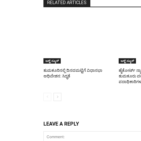
RELATED ARTICLES
ಜಸ್ಟ್ ನ್ಯೂಸ್
ಜಸ್ಟ್ ನ್ಯೂಸ್
ತುಮಕೂರಿನಲ್ಲಿ ದಿನದಮಟ್ಟಿಗೆ ವಿಧಾನಭಾ
ಹೈಕೋರ್ಟ್ ನ್
ಅಧಿವೇಶನ: ಸಿದ್ಧತೆ
ತುಮಕೂರು ವ
ಪದಾಧಿಕಾರಿಗಳ
LEAVE A REPLY