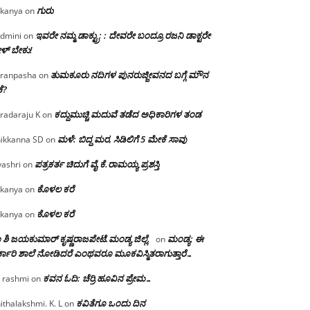
ಗುರು
kanya
on
ಇವರೇ ನಮ್ಮ ಡಾಕ್ಟ್ರು; : ದೇವರೇ ಬಂದ್ರೂ ರಜನಿ ಡಾಕ್ಟರೇ
dmini
on
ಳ್ ಬೇಕು!
ತುಮಕೂರು ನದಿಗಳ ಪುನರುಜ್ಜೀವನದ ಬಗ್ಗೆ ಮೌನ
ranpasha
on
ೆ?
ಕದ್ದುಮುಚ್ಚಿ ಮದುವೆ ತಡೆದ ಅಧಿಕಾರಿಗಳ ತಂಡ
radaraju K
on
ಮಳೆ: ಬಿದ್ದ ಮರ, ಸಿಡಿಲಿಗೆ 5 ಮೇಕೆ ಸಾವು
ikkanna SD
on
ಪತ್ರಕರ್ತ ಚಿದುಗೆ ವೈ.ಕೆ.ರಾಮಯ್ಯ ಪ್ರಶಸ್ತಿ
yashri
on
ಕೊಳಲ ಕರೆ
kanya
on
ಕೊಳಲ ಕರೆ
kanya
on
 ಶಿ ಜಯಕುಮಾರ್ ಕೃಷ್ಣರಾಜಪೇಟೆ.ಮಂಡ್ಯ ಜಿಲ್ಲೆ.
ಮಂಡ್ಯ: ಈ
on
್ಕಾರಿ ಶಾಲೆ ನೋಡಿದರೆ ಎಂಥವರೂ ಮೂಕವಿಸ್ಮಿತರಾಗುತ್ತಾರೆ…
ಕವನ ಓದಿ: ಚೆರ್ರಿ ಹೂವಿನ ಪ್ರೇಮ…
 rashmi
on
ಕವಿತೆಗೂ ಒಂದು ದಿನ
ithalakshmi. K. L
on