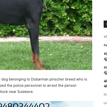
ಇನ್
Su
ಕನ
ವ್ಯ
ಬಹ
ವ್ಯ
le dog belonging to Dobarman pinscher breed who is
ವೂ
ped the police personnel to arrest the person
ವೂ
illock near Sulekere.
Sh
U