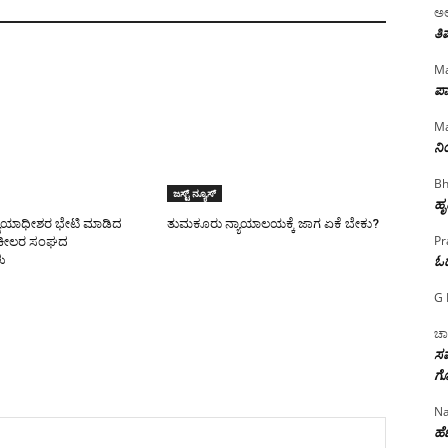
ಅಲ
ತಿ
Ma
ಪಾ
Ma
ನ
Bh
ಜಸ್ಟ್ ನ್ಯೂಸ್
ಹೃ
ಯಾಯಾಧೀಶರ ಭೇಟಿ ಮಾಡಿದ
ತುಮಕೂರು ನ್ಯಾಯಾಲಯಕ್ಕೆ ಜಾಗ ಏಕೆ ಬೇಕು?
Pr
ಕೀಲರ ಸಂಘದ
ಓ
ು
G 
ಚಾ
ಸಮ
ಗೊ
Na
ಹೆಣ