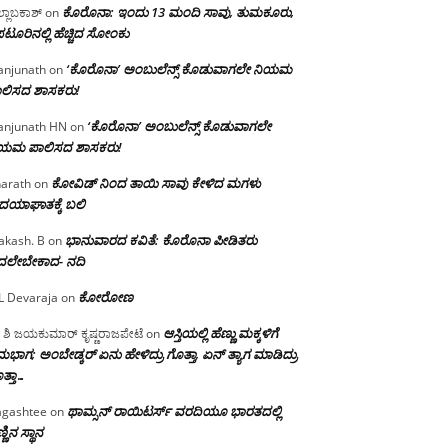
ಕೊರೊನಾ: ಇಂದು 13 ಮಂದಿ ಸಾವು, ತುಮಕೂರು,
್ಲಾಬಕಾಶ್
on
ಪಟೂರಿನಲ್ಲಿ ಹೆಚ್ಚಿದ ಸೋಂಕು
‘ಕೊರೊನಾ’ ಅಂಬುಲೆನ್ಸ್ ಕೊಡುವಾಗಲೇ ನಿಯಮ
njunath
on
ಲಿಸದ ಶಾಸಕರು!
‘ಕೊರೊನಾ’ ಅಂಬುಲೆನ್ಸ್ ಕೊಡುವಾಗಲೇ
njunath HN
on
ಿಯಮ ಪಾಲಿಸದ ಶಾಸಕರು!
ಕೋವಿಡ್ ನಿಂದ ತಾಯಿ ಸಾವು ಕೇಳಿದ ಮಗಳು
arath
on
ದಯಾಘಾತಕ್ಕೆ ಬಲಿ
ಭಾನುವಾರದ ಕವಿತೆ: ಕೊರೊನಾ ಪೀಡಿತರು
akash. B
on
ದಲೇಬೇಕಾದ- ನದಿ
ಕೋರೋಣ
L Devaraja
on
ಆಸ್ತಿಯಲ್ಲಿ ಹೆಣ್ಣು ಮಕ್ಕಳಿಗೆ
 ಶಿ ಜಯಕುಮಾರ್ ಕೃಷ್ಣರಾಜಪೇಟೆ
on
ಭಾಗ; ಅಂಬೇಡ್ಕರ್ ಏನು ಹೇಳಿದ್ರು ಗೊತ್ತಾ, ಏನ್ ತ್ಯಾಗ ಮಾಡಿದ್ರು
ತ್ತಾ…
ಥಾಮ್ಸನ್ ರಾಯಿಟರ್ಸ್ ವರದಿಯೂ ಭಾರತದಲ್ಲಿ
gashtee
on
್ಣಿನ ಸ್ಥಾನ‌