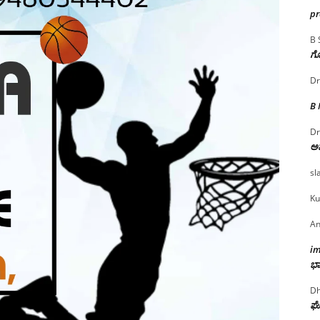
p
B 
ಗೊ
Dr
B
Dr
ಅ
sl
Ku
An
i
ಭಾ
Dh
ಘೋ