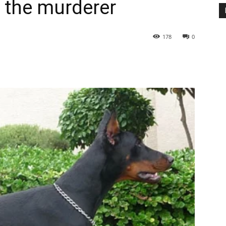
h the murderer
178
0