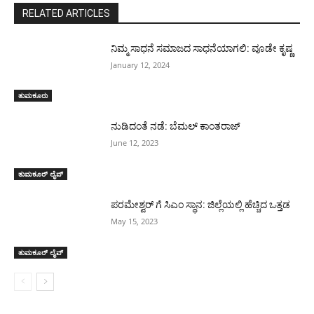
RELATED ARTICLES
ನಿಮ್ಮ ಸಾಧನೆ ಸಮಾಜದ ಸಾಧನೆಯಾಗಲಿ: ವೂಡೇ ಕೃಷ್ಣ
January 12, 2024
ತುಮಕೂರು
ನುಡಿದಂತೆ ನಡೆ: ಬೆಮಲ್ ಕಾಂತರಾಜ್
June 12, 2023
ತುಮಕೂರ್ ಲೈವ್
ಪರಮೇಶ್ವರ್ ಗೆ ಸಿಎಂ ಸ್ಥಾನ: ಜಿಲ್ಲೆಯಲ್ಲಿ ಹೆಚ್ಚಿದ ಒತ್ತಡ
May 15, 2023
ತುಮಕೂರ್ ಲೈವ್