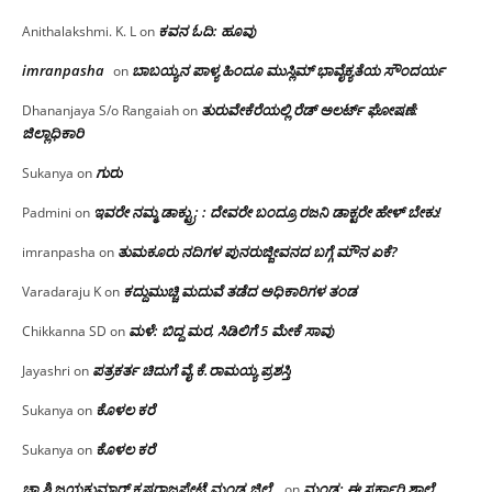
ಕವನ ಓದಿ: ಹೂವು
Anithalakshmi. K. L
on
imranpasha
ಬಾಬಯ್ಯನ ಪಾಳ್ಯ ಹಿಂದೂ ಮುಸ್ಲಿಮ್ ಭಾವೈಕ್ಯತೆಯ ಸೌಂದರ್ಯ
on
ತುರುವೇಕೆರೆಯಲ್ಲಿ ರೆಡ್ ಅಲರ್ಟ್ ಘೋಷಣೆ:
Dhananjaya S/o Rangaiah
on
ಜಿಲ್ಲಾಧಿಕಾರಿ
ಗುರು
Sukanya
on
ಇವರೇ ನಮ್ಮ ಡಾಕ್ಟ್ರು; : ದೇವರೇ ಬಂದ್ರೂ ರಜನಿ ಡಾಕ್ಟರೇ ಹೇಳ್ ಬೇಕು!
Padmini
on
ತುಮಕೂರು ನದಿಗಳ ಪುನರುಜ್ಜೀವನದ ಬಗ್ಗೆ ಮೌನ ಏಕೆ?
imranpasha
on
ಕದ್ದುಮುಚ್ಚಿ ಮದುವೆ ತಡೆದ ಅಧಿಕಾರಿಗಳ ತಂಡ
Varadaraju K
on
ಮಳೆ: ಬಿದ್ದ ಮರ, ಸಿಡಿಲಿಗೆ 5 ಮೇಕೆ ಸಾವು
Chikkanna SD
on
ಪತ್ರಕರ್ತ ಚಿದುಗೆ ವೈ.ಕೆ.ರಾಮಯ್ಯ ಪ್ರಶಸ್ತಿ
Jayashri
on
ಕೊಳಲ ಕರೆ
Sukanya
on
ಕೊಳಲ ಕರೆ
Sukanya
on
ಚಾ ಶಿ ಜಯಕುಮಾರ್ ಕೃಷ್ಣರಾಜಪೇಟೆ.ಮಂಡ್ಯ ಜಿಲ್ಲೆ.
ಮಂಡ್ಯ: ಈ ಸರ್ಕಾರಿ ಶಾಲೆ
on