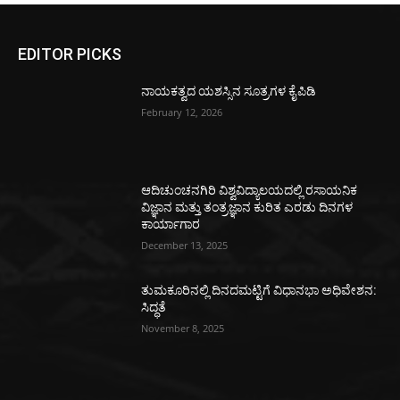
EDITOR PICKS
ನಾಯಕತ್ವದ ಯಶಸ್ಸಿನ ಸೂತ್ರಗಳ ಕೈಪಿಡಿ
February 12, 2026
ಆದಿಚುಂಚನಗಿರಿ ವಿಶ್ವವಿದ್ಯಾಲಯದಲ್ಲಿ ರಸಾಯನಿಕ
ವಿಜ್ಞಾನ ಮತ್ತು ತಂತ್ರಜ್ಞಾನ ಕುರಿತ ಎರಡು ದಿನಗಳ
ಕಾರ್ಯಾಗಾರ
December 13, 2025
ತುಮಕೂರಿನಲ್ಲಿ ದಿನದಮಟ್ಟಿಗೆ ವಿಧಾನಭಾ ಅಧಿವೇಶನ:
ಸಿದ್ಧತೆ
November 8, 2025