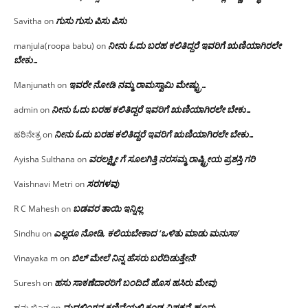
ಗುಸು ಗುಸು ಪಿಸು ಪಿಸು
Savitha
on
ನೀನು ಓದು ಬರಹ ಕಲಿತಿದ್ದರೆ ಇವರಿಗೆ ಋಣಿಯಾಗಿರಲೇ
manjula(roopa babu)
on
ಬೇಕು…
ಇವರೇ‌ ನೋಡಿ‌ ನಮ್ಮ‌ ರಾಮಸ್ವಾಮಿ ಮೇಷ್ಟ್ರು…
Manjunath
on
ನೀನು ಓದು ಬರಹ ಕಲಿತಿದ್ದರೆ ಇವರಿಗೆ ಋಣಿಯಾಗಿರಲೇ ಬೇಕು…
admin
on
ನೀನು ಓದು ಬರಹ ಕಲಿತಿದ್ದರೆ ಇವರಿಗೆ ಋಣಿಯಾಗಿರಲೇ ಬೇಕು…
ಹರಿನೇತ್ರ
on
ವರಲಕ್ಷ್ಮೀ ಗೆ ಸೂಲಗಿತ್ತಿ ನರಸಮ್ಮ‌ ರಾಷ್ಟ್ರೀಯ ಪ್ರಶಸ್ತಿ ಗರಿ
Ayisha Sulthana
on
ಸರಗಳವು
Vaishnavi Metri
on
ಬಡವರ ತಾಯಿ ಇನ್ನಿಲ್ಲ
R C Mahesh
on
ಎಲ್ಲರೂ ನೋಡಿ, ಕಲಿಯಬೇಕಾದ ‘ಒಳಿತು ಮಾಡು ಮನುಸಾ’
Sindhu
on
ಬಿಲ್ ಮೇಲೆ ನಿನ್ನ ಹೆಸರು ಬರೆದಿಡುತ್ತೇನೆ!
Vinayaka m
on
ಹಸು ಸಾಕಣೆದಾರರಿಗೆ ಬಂದಿದೆ ಹೊಸ ಹಸಿರು ಮೇವು
Suresh
on
ಮದಲಿಂಗನ ಕಣಿವೆಯಲ್ಲಿ ಕಂಡ ವಿಷಕನ್ಯೆ ಹೂವು
ಹನು ಬಿಎನ
on