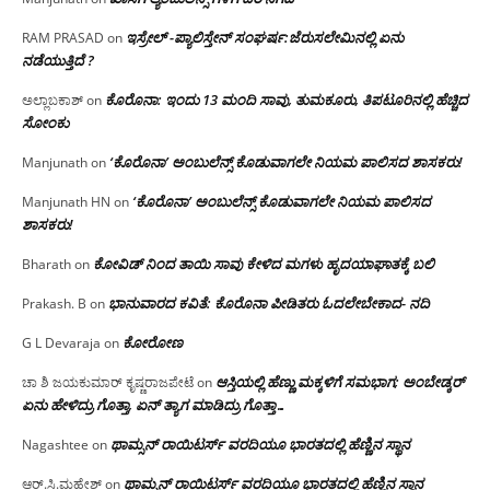
ಇಸ್ರೇಲ್ -ಪ್ಯಾಲಿಸ್ತೇನ್ ಸಂಘರ್ಷ:ಜೆರುಸಲೇಮಿನಲ್ಲಿ ಏನು
RAM PRASAD
on
ನಡೆಯುತ್ತಿದೆ ?
ಕೊರೊನಾ: ಇಂದು 13 ಮಂದಿ ಸಾವು, ತುಮಕೂರು, ತಿಪಟೂರಿನಲ್ಲಿ ಹೆಚ್ಚಿದ
ಅಲ್ಲಾಬಕಾಶ್
on
ಸೋಂಕು
‘ಕೊರೊನಾ’ ಅಂಬುಲೆನ್ಸ್ ಕೊಡುವಾಗಲೇ ನಿಯಮ ಪಾಲಿಸದ ಶಾಸಕರು!
Manjunath
on
‘ಕೊರೊನಾ’ ಅಂಬುಲೆನ್ಸ್ ಕೊಡುವಾಗಲೇ ನಿಯಮ ಪಾಲಿಸದ
Manjunath HN
on
ಶಾಸಕರು!
ಕೋವಿಡ್ ನಿಂದ ತಾಯಿ ಸಾವು ಕೇಳಿದ ಮಗಳು ಹೃದಯಾಘಾತಕ್ಕೆ ಬಲಿ
Bharath
on
ಭಾನುವಾರದ ಕವಿತೆ: ಕೊರೊನಾ ಪೀಡಿತರು ಓದಲೇಬೇಕಾದ- ನದಿ
Prakash. B
on
ಕೋರೋಣ
G L Devaraja
on
ಆಸ್ತಿಯಲ್ಲಿ ಹೆಣ್ಣು ಮಕ್ಕಳಿಗೆ ಸಮಭಾಗ; ಅಂಬೇಡ್ಕರ್
ಚಾ ಶಿ ಜಯಕುಮಾರ್ ಕೃಷ್ಣರಾಜಪೇಟೆ
on
ಏನು ಹೇಳಿದ್ರು ಗೊತ್ತಾ, ಏನ್ ತ್ಯಾಗ ಮಾಡಿದ್ರು ಗೊತ್ತಾ…
ಥಾಮ್ಸನ್ ರಾಯಿಟರ್ಸ್ ವರದಿಯೂ ಭಾರತದಲ್ಲಿ ಹೆಣ್ಣಿನ ಸ್ಥಾನ‌
Nagashtee
on
ಥಾಮ್ಸನ್ ರಾಯಿಟರ್ಸ್ ವರದಿಯೂ ಭಾರತದಲ್ಲಿ ಹೆಣ್ಣಿನ ಸ್ಥಾನ‌
ಆರ್.ಸಿ.ಮಹೇಶ್
on