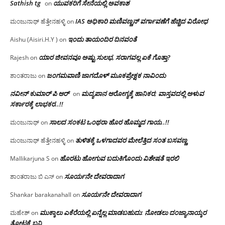
Sathish tg
ಯುವಕರಿಗೆ ಸೇನೆಯಲ್ಲಿ ಅವಕಾಶ
on
IAS ಅಧಿಕಾರಿ ಮಣಿವಣ್ಣನ್ ವರ್ಗಾವಣೆಗೆ ಹೆಚ್ಚಿದ‌ ವಿರೋಧ
ಮಂಜುನಾಥ್ ಹೆತ್ತೇನಹಳ್ಳಿ
on
ಇಂದು ತಾಯಂದಿರ ದಿನವಂತೆ
Aishu (Aisiri.H.Y )
on
ಯಾರ ಜೀವನವೂ ಅಷ್ಟು ಸುಲಭ, ಸರಾಗವಲ್ಲ ಏಕೆ ಗೊತ್ತಾ?
Rajesh
on
ಜಂಗಮವಾಣಿ ಜಾಗದೊಳ್ ಮೂಕಪ್ರೇಕ್ಷಕ ನಾವಿಂದು
ಶಾಂತರಾಜು
on
ನವೀನ್ ಕುಮಾರ್ ಪಿ ಆರ್
ಮದ್ಯಪಾನ ಆರೋಗ್ಯಕ್ಕೆ ಹಾನಿಕರ; ವಾಸ್ತವದಲ್ಲಿ ಅಳುವ
on
ಸರ್ಕಾರಕ್ಕೆ ಲಾಭಕರ..!!
ಸಾಲದ ಸಂಕಟ ಒಂಥರಾ ಹೊರ ಹೊಮ್ಮದ ಗಾಯ..!!
ಮಂಜುನಾಥ್
on
ತುಳಿತಕ್ಕೆ ಒಳಗಾದವರ ಮೇಲೆತ್ತಿದ ಸಂತ ಬಸವಣ್ಣ
ಮಂಜುನಾಥ್ ಹೆತ್ತೇನಹಳ್ಳಿ
on
ಹೊರಟು ಹೋಗುವ ಬದುಕಿಗೊಂದು ವಿಶೇಷತೆ ಇರಲಿ
Mallikarjuna S
on
ಸೂರ್ಯನೇ ದೇವರಾದಾಗ
ಶಾಂತರಾಜು ಬಿ ಎಸ್
on
ಸೂರ್ಯನೇ ದೇವರಾದಾಗ
Shankar barakanahall
on
ಮುಕ್ಕಾಲು ಎಕೆರೆಯಲ್ಲಿ ಏನ್ನೆಲ್ಲ‌ ಮಾಡಬಹುದು: ನೋಡಲು ದಂಜ್ಯಾನಾಯ್ಕರ
ಮಹೇಶ್
on
ತೋಟಕ್ಕೆ ಬನ್ನಿ