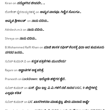
ನನ್ನೊಳಗಿನ ಜೀವವೇ……
Kiran
on
ಅಮ್ಮನ ವಾರವೂ, ಗಿಣ್ಣಿನ ಸೊಬಗೂ…
ಲೋಕೇಶ್ ಭೈರನಾಯ್ಕನಹಳ್ಳಿ
on
ಅಮೃತ ಶ್ರೀಕಾಂತ್
ನಾನು ಬಿದಿರು…
on
ನಾನು ಬಿದಿರು…
Akhilesh.m.k
on
ನಾನು ಬಿದಿರು…
Shreya
on
ಮಾಜಿ ಶಾಸಕ ರಫೀಕ್ ಕೆಲಸಕ್ಕೆ ಫಿದಾ ಆದ ತುಮಕೂರು
B.Mohammed Raffi Khan
on
ನಗರದ ಜನರು…
ಕನ್ನಡ ಪತ್ರಿಕೆಗಳು ಮುಂದೇನು?
ಸುನಿಲ್ ಕುಮಾರ್.ವಿ
on
ಅಜ್ಞಾತಿಗಳ ಆತ್ಮ ಚರಿತ್ರೆ
Rajani
on
LockDown: ಇಲ್ನೋಡಿ ಹಳ್ಳಿಗರ ಶೈಲಿ..
Praneeth
on
ಬಸ್, ರೈಲು ಇಲ್ಲ; ವಿ.ವಿ.ಗಳಿಗೆ ರಜೆ ಸಾರಿದ UGC, 9 ಜಿಲ್ಲೆಗಳಲ್ಲಿ
ಸುನಿಲ್ ಕುಮಾರ್
on
ಎಲ್ಲವೂ ಕಡಿತ
LIC ಖಾಸಗೀಕರಣ ಮಾಡುತ್ತಿಲ್ಲ, ಷೇರು ಮಾರಾಟ ಅಷ್ಟೇ
ಸುನಿಲ್ ಕುಮಾರ್
on