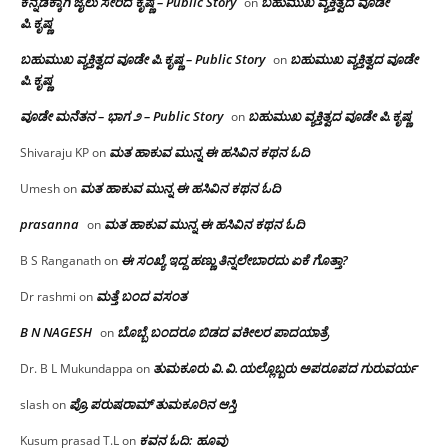
ಕನ್ನಡಕ್ಕಾಗಿ ಜೈಲು ಸೇರಿದ ಕೃಷ್ಣ – Public Story
ಬಹುಮುಖ ವ್ಯಕ್ತಿತ್ವದ ವೂಡೇ
on
ಪಿ.ಕೃಷ್ಣ
ಬಹುಮುಖ ವ್ಯಕ್ತಿತ್ವದ ವೂಡೇ ಪಿ.ಕೃಷ್ಣ – Public Story
ಬಹುಮುಖ ವ್ಯಕ್ತಿತ್ವದ ವೂಡೇ
on
ಪಿ.ಕೃಷ್ಣ
ವೂಡೇ ಮನೆತನ – ಭಾಗ ೨ – Public Story
ಬಹುಮುಖ ವ್ಯಕ್ತಿತ್ವದ ವೂಡೇ ಪಿ.ಕೃಷ್ಣ
on
ಮತ ಹಾಕುವ ಮುನ್ನ ಈ ಹಸಿವಿನ ಕಥನ ಓದಿ
Shivaraju KP
on
ಮತ ಹಾಕುವ ಮುನ್ನ ಈ ಹಸಿವಿನ ಕಥನ ಓದಿ
Umesh
on
prasanna
ಮತ ಹಾಕುವ ಮುನ್ನ ಈ ಹಸಿವಿನ ಕಥನ ಓದಿ
on
ಈ ಸಂಖ್ಯೆ ಇದ್ದ ಹಣ್ಣು ತಿನ್ನಲೇಬಾರದು ಏಕೆ ಗೊತ್ತಾ?
B S Ranganath
on
ಮತ್ತೆ ಬಂದ ವಸಂತ
Dr rashmi
on
B N NAGESH
ಬೊಬ್ಬೆ ಬಂದರೂ ಬಿಡದ ವಕೀಲರ ಪಾದಯಾತ್ರೆ
on
ತುಮಕೂರು‌ ವಿ.ವಿ.ಯಲ್ಲೊಬ್ಬರು ಅಪರೂಪದ ಗುರುವರ್ಯ
Dr. B L Mukundappa
on
ಪ್ರೊ.ಪರುಷರಾಮ್ ತುಮಕೂರಿನ ಆಸ್ತಿ
slash
on
ಕವನ ಓದಿ: ಹೂವು
Kusum prasad T.L
on