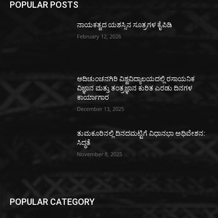
POPULAR POSTS
ನಾಯಕತ್ವದ ಯಶಸ್ಸಿನ ಸೂತ್ರಗಳ ಕೈಪಿಡಿ
February 12, 2026
ಆದಿಚುಂಚನಗಿರಿ ವಿಶ್ವವಿದ್ಯಾಲಯದಲ್ಲಿ ರಸಾಯನಿಕ
ವಿಜ್ಞಾನ ಮತ್ತು ತಂತ್ರಜ್ಞಾನ ಕುರಿತ ಎರಡು ದಿನಗಳ
ಕಾರ್ಯಾಗಾರ
December 13, 2025
ತುಮಕೂರಿನಲ್ಲಿ ದಿನದಮಟ್ಟಿಗೆ ವಿಧಾನಭಾ ಅಧಿವೇಶನ:
ಸಿದ್ಧತೆ
November 8, 2025
POPULAR CATEGORY