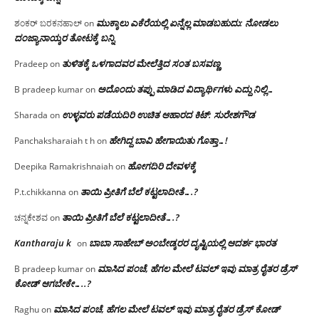
ಮುಕ್ಕಾಲು ಎಕೆರೆಯಲ್ಲಿ ಏನ್ನೆಲ್ಲ‌ ಮಾಡಬಹುದು: ನೋಡಲು
ಶಂಕರ್ ಬರಕನಹಾಲ್
on
ದಂಜ್ಯಾನಾಯ್ಕರ ತೋಟಕ್ಕೆ ಬನ್ನಿ
ತುಳಿತಕ್ಕೆ ಒಳಗಾದವರ ಮೇಲೆತ್ತಿದ ಸಂತ ಬಸವಣ್ಣ
Pradeep
on
ಅದೊಂದು ತಪ್ಪು ಮಾಡಿದ ವಿದ್ಯಾರ್ಥಿಗಳು ಎದ್ದು ನಿಲ್ಲಿ…
B pradeep kumar
on
ಉಳ್ಳವರು ಪಡೆಯದಿರಿ ಉಚಿತ ಆಹಾರದ ಕಿಟ್: ಸುರೇಶಗೌಡ
Sharada
on
ಹೇಗಿದ್ದ ಬಾವಿ ಹೇಗಾಯಿತು ಗೊತ್ತಾ…!
Panchaksharaiah t h
on
ಹೋಗದಿರಿ ದೇವಳಕ್ಕೆ
Deepika Ramakrishnaiah
on
ತಾಯಿ ಪ್ರೀತಿಗೆ ಬೆಲೆ ಕಟ್ಟಲಾದೀತೆ….?
P.t.chikkanna
on
ತಾಯಿ ಪ್ರೀತಿಗೆ ಬೆಲೆ ಕಟ್ಟಲಾದೀತೆ….?
ಚನ್ನಕೇಶವ
on
Kantharaju k
ಬಾಬಾ ಸಾಹೇಬ್ ಅಂಬೇಡ್ಕರರ ದೃಷ್ಟಿಯಲ್ಲಿ ಆದರ್ಶ ಭಾರತ
on
ಮಾಸಿದ ಪಂಚೆ, ಹೆಗಲ ಮೇಲೆ ಟವಲ್‌ ಇವು ಮಾತ್ರ ರೈತರ ಡ್ರೆಸ್‌
B pradeep kumar
on
ಕೋಡ್ ಆಗಬೇಕೇ…..?‌
ಮಾಸಿದ ಪಂಚೆ, ಹೆಗಲ ಮೇಲೆ ಟವಲ್‌ ಇವು ಮಾತ್ರ ರೈತರ ಡ್ರೆಸ್‌ ಕೋಡ್
Raghu
on