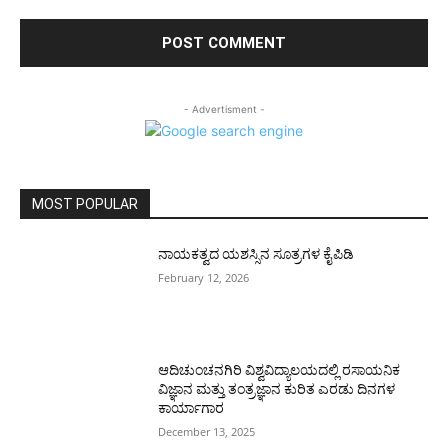
- Advertisment -
MOST POPULAR
ನಾಯಕತ್ವದ ಯಶಸ್ಸಿನ ಸೂತ್ರಗಳ ಕೈಪಿಡಿ
February 12, 2026
ಆದಿಚುಂಚನಗಿರಿ ವಿಶ್ವವಿದ್ಯಾಲಯದಲ್ಲಿ ರಸಾಯನಿಕ
ವಿಜ್ಞಾನ ಮತ್ತು ತಂತ್ರಜ್ಞಾನ ಕುರಿತ ಎರಡು ದಿನಗಳ
ಕಾರ್ಯಾಗಾರ
December 13, 2025