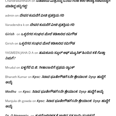
ಬಡಪಾಯಿ ಮಿತ್ರನನ್ನು ಒಂದು ಗಂಟೆ ಕಾಲ ಅರಣ್ಯ ಸಚಿವರನ್ನಾಗಿ
Chandrakanthavh
on
ಮಾಡಿದ್ದ ಚನ್ನಿಗಪ್ಪ!
ದೇವರ ಕುದುರೆಗೆ ವೀಚಿ ಪ್ರಶಸ್ತಿಯ ಗರಿ
admin
on
ದೇವರ ಕುದುರೆಗೆ ವೀಚಿ ಪ್ರಶಸ್ತಿಯ ಗರಿ
Varadendra k
on
Girish
ಒಕ್ಕಲಿಗರ ಸಂಘದ ಮೇಲೆ ಕಿಡಿಕಾರಿದ ರವಿಗೌಡ
on
ಒಕ್ಕಲಿಗರ ಸಂಘದ ಮೇಲೆ ಕಿಡಿಕಾರಿದ ರವಿಗೌಡ
Girish
on
ತುಮಕೂರು ಸ್ಕೂಲ್ ಆಫ್ ಮ್ಯೂಸಿಕ್ ಹಿಂದಿನ ಕತೆ ಗೊತ್ತಾ
YASMEEN JAHA D A
on
ನಿಮಗೆ ?
ಬಳ್ಳಗೆರೆ ಬಿ.ಜಿ. ಗೀತಾಂಜಲಿಗೆ ಪ್ರಥಮ ರ‌್ಯಾಂಕ್
Mrudul
on
Kpsc: ಸಿರಾದ ಭೂತೇಗೌಡಗೆ 6ನೇ ಶ್ರೇಯಾಂಕ: Dysp ಹುದ್ದೆಗೆ
Bharath Kumar
on
ಆಯ್ಕೆ
Madhu
Kpsc: ಸಿರಾದ ಭೂತೇಗೌಡಗೆ 6ನೇ ಶ್ರೇಯಾಂಕ: Dysp ಹುದ್ದೆಗೆ ಆಯ್ಕೆ
on
Kpsc: ಸಿರಾದ ಭೂತೇಗೌಡಗೆ 6ನೇ ಶ್ರೇಯಾಂಕ: Dysp ಹುದ್ದೆಗೆ
Manjula dh gowda
on
ಆಯ್ಕೆ
Dr. O Nagaraju
ಕುಷ್ಠರೋಗಿಗಳತ್ತ ಕೈ ಚಾಚಿದ ಸತ್ಯಸಾಯಿ ಸಂಘಟನೆ
on