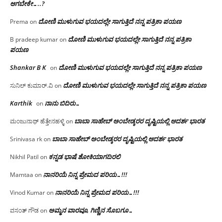
ಆಗಬೇಕೇ…..?‌
ದೋಣಿ ಮುಳುಗುವ ಭಯದಲ್ಲೇ ಸಾಗುತ್ತಿದೆ ನನ್ನ ಪತ್ರಿಕಾ ಪಯಣ
Prema
on
ದೋಣಿ ಮುಳುಗುವ ಭಯದಲ್ಲೇ ಸಾಗುತ್ತಿದೆ ನನ್ನ ಪತ್ರಿಕಾ
B pradeep kumar
on
ಪಯಣ
Shankar B K
ದೋಣಿ ಮುಳುಗುವ ಭಯದಲ್ಲೇ ಸಾಗುತ್ತಿದೆ ನನ್ನ ಪತ್ರಿಕಾ ಪಯಣ
on
ದೋಣಿ ಮುಳುಗುವ ಭಯದಲ್ಲೇ ಸಾಗುತ್ತಿದೆ ನನ್ನ ಪತ್ರಿಕಾ ಪಯಣ
ಸುನಿಲ್ ಕುಮಾರ್.ವಿ
on
Karthik
ನಾನು ಬಿದಿರು…
on
ಬಾಬಾ ಸಾಹೇಬ್ ಅಂಬೇಡ್ಕರರ ದೃಷ್ಟಿಯಲ್ಲಿ ಆದರ್ಶ ಭಾರತ
ಮಂಜುನಾಥ್ ಹೆತ್ತೇನಹಳ್ಳಿ
on
ಬಾಬಾ ಸಾಹೇಬ್ ಅಂಬೇಡ್ಕರರ ದೃಷ್ಟಿಯಲ್ಲಿ ಆದರ್ಶ ಭಾರತ
Srinivasa rk
on
ಕನ್ನಡ ಭಾಷೆ ಶೋಕಿಯಾಗದಿರಲಿ
Nikhil Patil
on
ನಾನರಿಯೆ ನಿನ್ನ ಪ್ರೇಮದ ಪರಿಯ…!!!
Mamtaa
on
ನಾನರಿಯೆ ನಿನ್ನ ಪ್ರೇಮದ ಪರಿಯ…!!!
Vinod Kumar
on
ಅಮ್ಮನ ವಾರವೂ, ಗಿಣ್ಣಿನ ಸೊಬಗೂ…
ವಸಂತ್ ಗೌಡ
on