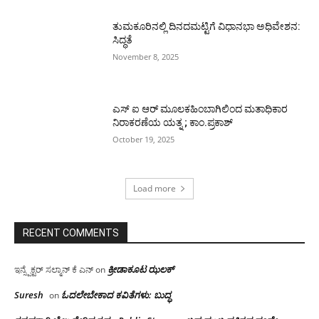
ತುಮಕೂರಿನಲ್ಲಿ ದಿನದಮಟ್ಟಿಗೆ ವಿಧಾನಭಾ ಅಧಿವೇಶನ:
ಸಿದ್ಧತೆ
November 8, 2025
ಎಸ್ ಐ ಆರ್ ಮೂಲಕಹಿಂಬಾಗಿಲಿಂದ ಮತಾಧಿಕಾರ
ನಿರಾಕರಣೆಯ ಯತ್ನ ; ಕಾಂ.ಪ್ರಕಾಶ್
October 19, 2025
Load more
RECENT COMMENTS
ಕ್ರೀಡಾಕೂಟ ಝಲಕ್
ಇನ್ಸ್ಪೆಕ್ಟರ್ ಸಲ್ಮಾನ್ ಕೆ ಎನ್
on
Suresh
ಓದಲೇಬೇಕಾದ‌ ಕವಿತೆಗಳು: ಬುದ್ಧ
on