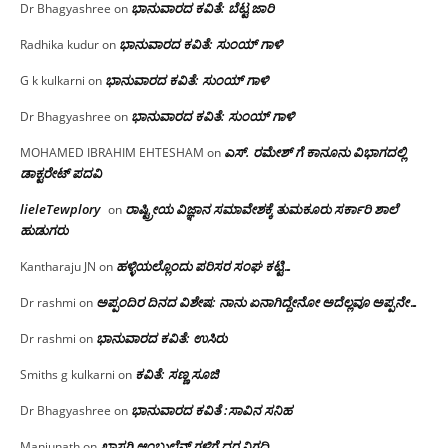
ಭಾನುವಾರದ ಕವಿತೆ: ಬೆಟ್ಟ ಜಾರಿ
Dr Bhagyashree
on
ಭಾನುವಾರದ ಕವಿತೆ: ಸುಂಯ್ ಗಾಳಿ
Radhika kudur
on
ಭಾನುವಾರದ ಕವಿತೆ: ಸುಂಯ್ ಗಾಳಿ
G k kulkarni
on
ಭಾನುವಾರದ ಕವಿತೆ: ಸುಂಯ್ ಗಾಳಿ
Dr Bhagyashree
on
ಎಸ್. ರಮೇಶ್ ಗೆ ಕಾನೂನು ವಿಭಾಗದಲ್ಲಿ
MOHAMED IBRAHIM EHTESHAM
on
ಡಾಕ್ಟರೇಟ್ ಪದವಿ
lieleTewplory
ರಾಷ್ಟ್ರೀಯ ವಿಜ್ಞಾನ ಸಮಾವೇಶಕ್ಕೆ‌ ತುಮಕೂರು ಸರ್ಕಾರಿ ಶಾಲೆ
on
ಹುಡುಗರು
ಹಳ್ಳಿಯಲ್ಲೊಂದು ಪರಿಸರ ಸಂಘ ಕಟ್ಟಿ…
Kantharaju JN
on
ಅಪ್ಪಂದಿರ ದಿನದ ವಿಶೇಷ: ನಾನು ಏನಾಗಿದ್ದೇನೋ‌ ಅದೆಲ್ಲವೂ ಅಪ್ಪನೇ…
Dr rashmi
on
ಭಾನುವಾರದ ಕವಿತೆ: ಉಸಿರು
Dr rashmi
on
ಕವಿತೆ: ಸಣ್ಣ ಸೂಜಿ
Smiths g kulkarni
on
ಭಾನುವಾರದ ಕವಿತೆ :ಸಾವಿನ ಸನಿಹ
Dr Bhagyashree
on
ಖಾಸಗಿ ಆ್ಯಂಬುಲೆನ್ಸ್ ಗಳಿಗೆ ದರ ನಿಗದಿ
Manjunath
on