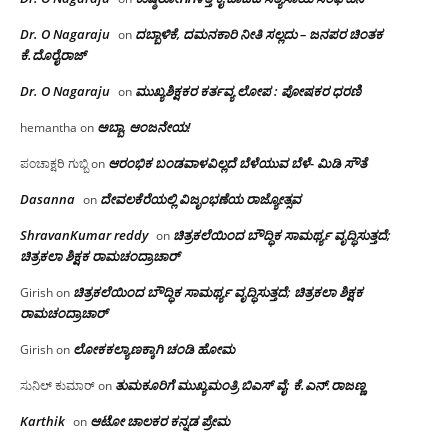
Dr. O Nagaraju
ದಬ್ಬಾಳಿಕೆ, ದಮನಕಾರಿ ನೀತಿ ಸಲ್ಲದು – ಜನಪರ ಚಿಂತಕ
on
ಕೆ.ದೊರೈರಾಜ್
Dr. O Nagaraju
ಮುಖ್ಯಶಿಕ್ಷಕರ ಕರ್ತವ್ಯ ಲೋಪ : ಪೋಷಕರ ಧರಣಿ
on
ಅಬ್ಬಾ, ಆಂಜನೇಯ!
hemantha
on
ಆರಂಭಿಕ ಬಂಡವಾಳವಿಲ್ಲದೆ ಬೆಳೆಯುವ ಬೆಳೆ- ಮಿಡಿ ಸೌತೆ
ಪಂಚಾಕ್ಷರಿ ಗುಬ್ಬಿ
on
Dasanna
ದೇವಲಕೆರೆಯಲ್ಲಿ ವಿಜೃಂಭಣೆಯ ರಾಜ್ಯೋತ್ಸವ
on
ShravanKumar reddy
ಚಿತ್ರಕಲೆಯಿಂದ ಬೌದ್ಧಿಕ ಸಾಮರ್ಥ್ಯ ವೃದ್ಧಿಸುತ್ತದೆ;
on
ಚಿತ್ರಕಲಾ ಶಿಕ್ಷಕ ರಾಮಚಂದ್ರಾಚಾರ್
ಚಿತ್ರಕಲೆಯಿಂದ ಬೌದ್ಧಿಕ ಸಾಮರ್ಥ್ಯ ವೃದ್ಧಿಸುತ್ತದೆ; ಚಿತ್ರಕಲಾ ಶಿಕ್ಷಕ
Girish
on
ರಾಮಚಂದ್ರಾಚಾರ್
ಲೋಕಕಲ್ಯಾಣಕ್ಕಾಗಿ ಚಂಡಿ ಹೋಮ
Girish
on
ತುಮಕೂರಿಗೆ ಮುಖ್ಯಮಂತ್ರಿ ಬಿಎಸ್ ವೈ: ಕೆ.ಎನ್.ರಾಜಣ್ಣ
ಸುನಿಲ್ ಕುಮಾರ್
on
Karthik
ಆಟೋ ಚಾಲಕರ ಕನ್ನಡ ಪ್ರೇಮ
on