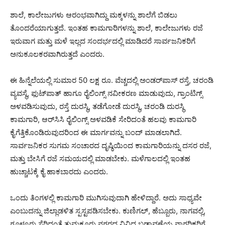
ಶಾಲೆ, ಕಾಲೇಜುಗಳು ಆರಂಭವಾಗಿದ್ದು ಮಕ್ಕಳನ್ನು ಶಾಲೆಗೆ ಬಿಡಲು
ತೊಂದರೆಯಾಗುತ್ತದೆ. ಇಂತಹ ಕಾಮಗಾರಿಗಳನ್ನು ಶಾಲೆ, ಕಾಲೇಜುಗಳು ರಜೆ
ಇರುವಾಗ ಮತ್ತು ಮಳೆ ಇಲ್ಲದ ಸಂದರ್ಭದಲ್ಲಿ ಮಾಡಿದರೆ ಸಾರ್ವಜನಿಕರಿಗೆ
ಅನುಕೂಲಕರವಾಗಿರುತ್ತದೆ ಎಂದರು.
ಈ ಹಿನ್ನೆಲೆಯಲ್ಲಿ ಸುಮಾರ 50 ಲಕ್ಷ ರೂ. ವೆಚ್ಚದಲ್ಲಿ ಅಂಡರ್‌ಪಾಸ್ ರಸ್ತೆ, ಚರಂಡಿ
ವ್ಯವಸ್ಥೆ, ಫುಟ್‌ಪಾತ್ ಹಾಗೂ ರೈಲಿಂಗ್ಸ್ ನವೀಕರಣ ಮಾಡುವುದು, ಗ್ರಾಂಟಿಗ್ಸ್
ಅಳವಡಿಸುವುದು, ರಸ್ತೆ ದುರಸ್ಥಿ, ತಡೆಗೋಡೆ ದುರಸ್ಥಿ, ಚರಂಡಿ ದುರಸ್ಥಿ
ಕಾಮಗಾರಿ, ಆರ್‌ಸಿಸಿ ರೈಲಿಂಗ್ಸ್ ಅಳವಡಿಕೆ ಸೇರಿದಂತೆ ಹಲವು ಕಾಮಗಾರಿ
ಕೈಗೆತ್ತಿಕೊಂಡಿರುವುದರಿಂದ ಈ ಮಾರ್ಗವನ್ನು ಬಂದ್ ಮಾಡಲಾಗಿದೆ.
ಸಾರ್ವಜನಿಕರ ಸುಗಮ ಸಂಚಾರದ ದೃಷ್ಠಿಯಿಂದ ಕಾಮಗಾರಿಯನ್ನು ದಸರ ರಜೆ,
ಮತ್ತು ಬೇಸಿಗೆ ರಜೆ ಸಮಯದಲ್ಲಿ ಮಾಡಬೇಕು. ಮಳೆಗಾಲದಲ್ಲಿ ಇಂತಹ
ಹುಚ್ಚಾಟಕ್ಕೆ ಕೈ ಹಾಕಬಾರದು ಎಂದರು.
ಒಂದು ತಿಂಗಳಲ್ಲಿ ಕಾಮಗಾರಿ ಮುಗಿಸುವುದಾಗಿ ಹೇಳಿದ್ದಾರೆ. ಅದು ಸಾಧ್ಯವೇ
ಎಂಬುದನ್ನು ಜಿಲ್ಲಾಡಳಿತ ಸ್ಪಸ್ಟಪಡಿಸಬೇಕು. ಕುಣಿಗಲ್, ಹೆಬ್ಬೂರು, ನಾಗವಲ್ಲಿ,
ಗೂಳೂರು ಸೆರಿದಂತೆ ತುಮಕೂರು ನಗರದ ವಿವಿಧ ಬಡಾವಣೆಯ ನಾಗರಿಕರಿಗೆ