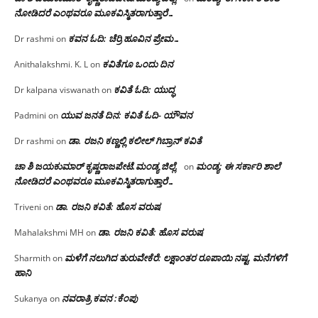
ನೋಡಿದರೆ ಎಂಥವರೂ ಮೂಕವಿಸ್ಮಿತರಾಗುತ್ತಾರೆ…
ಕವನ ಓದಿ: ಚೆರ್ರಿ ಹೂವಿನ ಪ್ರೇಮ…
Dr rashmi
on
ಕವಿತೆಗೂ ಒಂದು ದಿನ
Anithalakshmi. K. L
on
ಕವಿತೆ ಓದಿ: ಯುದ್ಧ
Dr kalpana viswanath
on
ಯುವ ಜನತೆ ದಿನ: ಕವಿತೆ ಓದಿ- ಯೌವನ
Padmini
on
ಡಾ. ರಜನಿ‌ ಕಣ್ಣಲ್ಲಿ ಕಲೀಲ್ ಗಿಬ್ರಾನ್ ಕವಿತೆ
Dr rashmi
on
ಚಾ ಶಿ ಜಯಕುಮಾರ್ ಕೃಷ್ಣರಾಜಪೇಟೆ.ಮಂಡ್ಯ ಜಿಲ್ಲೆ.
ಮಂಡ್ಯ: ಈ ಸರ್ಕಾರಿ ಶಾಲೆ
on
ನೋಡಿದರೆ ಎಂಥವರೂ ಮೂಕವಿಸ್ಮಿತರಾಗುತ್ತಾರೆ…
ಡಾ. ರಜನಿ ಕವಿತೆ: ಹೊಸ ವರುಷ
Triveni
on
ಡಾ. ರಜನಿ ಕವಿತೆ: ಹೊಸ ವರುಷ
Mahalakshmi MH
on
ಮಳೆಗೆ ನಲುಗಿದ ತುರುವೇಕೆರೆ: ಲಕ್ಷಾಂತರ ರೂಪಾಯಿ ನಷ್ಟ, ಮನೆಗಳಿಗೆ
Sharmith
on
ಹಾನಿ
ನವರಾತ್ರಿ ಕವನ :ಕೆಂಪು
Sukanya
on