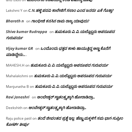
C.N.ಹಳ್ಳಿ ಪದವಿ ಕಾಲೇಜಿಗೆ ಸಲಾಂ‌ ಎಂದ ಜನರು! ಏಕೆ ಗೊತ್ತಾ?
Lakshmi Y
on
Bharath n
ಗಾಂಧೀಜಿ ಕನಸಿನ ರಾಮ ರಾಜ್ಯ ಯಾವುದು?
on
Shiva kumar Rudrappa
ತುಮಕೂರು‌ ವಿ.ವಿ.ಯಲ್ಲೊಬ್ಬರು ಅಪರೂಪದ
on
ಗುರುವರ್ಯ
Vijay kumar GR
ಒಂದೊಂದು ಭತ್ತದ ಕಾಳು ಹಾಯುತ್ತಿದ್ದ ಅಣ್ಣ ಕೊನೆಗೆ
on
ಮಾಡಿದ್ದೇನು….
ತುಮಕೂರು‌ ವಿ.ವಿ.ಯಲ್ಲೊಬ್ಬರು ಅಪರೂಪದ ಗುರುವರ್ಯ
MAHESH.H
on
ತುಮಕೂರು‌ ವಿ.ವಿ.ಯಲ್ಲೊಬ್ಬರು ಅಪರೂಪದ ಗುರುವರ್ಯ
Mahalakshmi
on
ತುಮಕೂರು‌ ವಿ.ವಿ.ಯಲ್ಲೊಬ್ಬರು ಅಪರೂಪದ ಗುರುವರ್ಯ
Manjunatha B
on
Ravi Janashri
ಅಂಬೇಡ್ಕರ್ ಸ್ವಾತಂತ್ರ್ಯಕ್ಕಾಗಿ ಹೋರಾಡಿದ್ರಾ…
on
ಅಂಬೇಡ್ಕರ್ ಸ್ವಾತಂತ್ರ್ಯಕ್ಕಾಗಿ ಹೋರಾಡಿದ್ರಾ…
Deekshith
on
ತಂದೆ ಜೀವಂತದ ಪ್ರಶ್ನೆ ಇಲ್ಲ: ಹೆಣ್ಣು ಮಕ್ಕಳಿಗೆ ಸಮ ಭಾಗ-ಸುಪ್ರೀಂ
Raju police patil
on
ಕೋರ್ಟ್ ತೀರ್ಪು