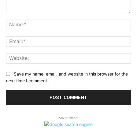
Comment:
Na
Ema
Web
Save my name, email, and website in this browser for the
next time I comment.
- Advertisment -