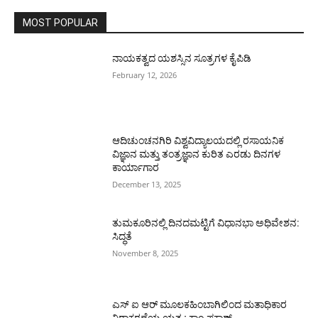
MOST POPULAR
ನಾಯಕತ್ವದ ಯಶಸ್ಸಿನ ಸೂತ್ರಗಳ ಕೈಪಿಡಿ
February 12, 2026
ಆದಿಚುಂಚನಗಿರಿ ವಿಶ್ವವಿದ್ಯಾಲಯದಲ್ಲಿ ರಸಾಯನಿಕ
ವಿಜ್ಞಾನ ಮತ್ತು ತಂತ್ರಜ್ಞಾನ ಕುರಿತ ಎರಡು ದಿನಗಳ
ಕಾರ್ಯಾಗಾರ
December 13, 2025
ತುಮಕೂರಿನಲ್ಲಿ ದಿನದಮಟ್ಟಿಗೆ ವಿಧಾನಭಾ ಅಧಿವೇಶನ:
ಸಿದ್ಧತೆ
November 8, 2025
ಎಸ್ ಐ ಆರ್ ಮೂಲಕಹಿಂಬಾಗಿಲಿಂದ ಮತಾಧಿಕಾರ