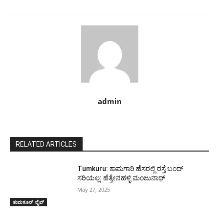
admin
RELATED ARTICLES
Tumkuru: ಕಾಮಗಾರಿ ಹೆಸರಲ್ಲಿ ರಸ್ತೆ ಬಂದ್
ಸರಿಯಲ್ಲ: ಹೆತ್ತೇನಹಳ್ಳಿ ಮಂಜುನಾಥ್
May 27, 2025
ತುಮಕೂರ್ ಲೈವ್