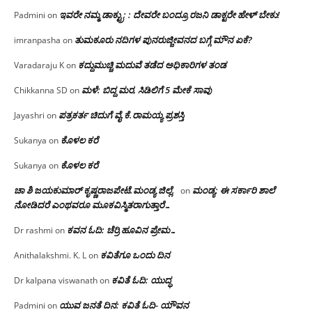
ಇವರೇ ನಮ್ಮ ಡಾಕ್ಟ್ರು; : ದೇವರೇ ಬಂದ್ರೂ ರಜನಿ ಡಾಕ್ಟರೇ ಹೇಳ್ ಬೇಕು!
Padmini
on
ತುಮಕೂರು ನದಿಗಳ ಪುನರುಜ್ಜೀವನದ ಬಗ್ಗೆ ಮೌನ ಏಕೆ?
imranpasha
on
ಕದ್ದುಮುಚ್ಚಿ ಮದುವೆ ತಡೆದ ಅಧಿಕಾರಿಗಳ ತಂಡ
Varadaraju K
on
ಮಳೆ: ಬಿದ್ದ ಮರ, ಸಿಡಿಲಿಗೆ 5 ಮೇಕೆ ಸಾವು
Chikkanna SD
on
ಪತ್ರಕರ್ತ ಚಿದುಗೆ ವೈ.ಕೆ.ರಾಮಯ್ಯ ಪ್ರಶಸ್ತಿ
Jayashri
on
ಕೊಳಲ ಕರೆ
Sukanya
on
ಕೊಳಲ ಕರೆ
Sukanya
on
ಚಾ ಶಿ ಜಯಕುಮಾರ್ ಕೃಷ್ಣರಾಜಪೇಟೆ.ಮಂಡ್ಯ ಜಿಲ್ಲೆ.
ಮಂಡ್ಯ: ಈ ಸರ್ಕಾರಿ ಶಾಲೆ
on
ನೋಡಿದರೆ ಎಂಥವರೂ ಮೂಕವಿಸ್ಮಿತರಾಗುತ್ತಾರೆ…
ಕವನ ಓದಿ: ಚೆರ್ರಿ ಹೂವಿನ ಪ್ರೇಮ…
Dr rashmi
on
ಕವಿತೆಗೂ ಒಂದು ದಿನ
Anithalakshmi. K. L
on
ಕವಿತೆ ಓದಿ: ಯುದ್ಧ
Dr kalpana viswanath
on
ಯುವ ಜನತೆ ದಿನ: ಕವಿತೆ ಓದಿ- ಯೌವನ
Padmini
on