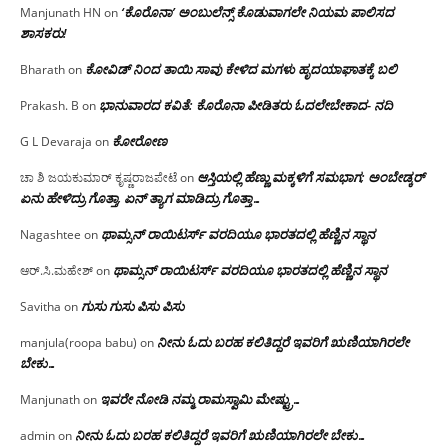
‘ಕೊರೊನಾ’ ಅಂಬುಲೆನ್ಸ್ ಕೊಡುವಾಗಲೇ ನಿಯಮ ಪಾಲಿಸದ
Manjunath HN
on
ಶಾಸಕರು!
ಕೋವಿಡ್ ನಿಂದ ತಾಯಿ ಸಾವು ಕೇಳಿದ ಮಗಳು ಹೃದಯಾಘಾತಕ್ಕೆ ಬಲಿ
Bharath
on
ಭಾನುವಾರದ ಕವಿತೆ: ಕೊರೊನಾ ಪೀಡಿತರು ಓದಲೇಬೇಕಾದ- ನದಿ
Prakash. B
on
ಕೋರೋಣ
G L Devaraja
on
ಆಸ್ತಿಯಲ್ಲಿ ಹೆಣ್ಣು ಮಕ್ಕಳಿಗೆ ಸಮಭಾಗ; ಅಂಬೇಡ್ಕರ್
ಚಾ ಶಿ ಜಯಕುಮಾರ್ ಕೃಷ್ಣರಾಜಪೇಟೆ
on
ಏನು ಹೇಳಿದ್ರು ಗೊತ್ತಾ, ಏನ್ ತ್ಯಾಗ ಮಾಡಿದ್ರು ಗೊತ್ತಾ…
ಥಾಮ್ಸನ್ ರಾಯಿಟರ್ಸ್ ವರದಿಯೂ ಭಾರತದಲ್ಲಿ ಹೆಣ್ಣಿನ ಸ್ಥಾನ‌
Nagashtee
on
ಥಾಮ್ಸನ್ ರಾಯಿಟರ್ಸ್ ವರದಿಯೂ ಭಾರತದಲ್ಲಿ ಹೆಣ್ಣಿನ ಸ್ಥಾನ‌
ಆರ್.ಸಿ.ಮಹೇಶ್
on
ಗುಸು ಗುಸು ಪಿಸು ಪಿಸು
Savitha
on
ನೀನು ಓದು ಬರಹ ಕಲಿತಿದ್ದರೆ ಇವರಿಗೆ ಋಣಿಯಾಗಿರಲೇ
manjula(roopa babu)
on
ಬೇಕು…
ಇವರೇ‌ ನೋಡಿ‌ ನಮ್ಮ‌ ರಾಮಸ್ವಾಮಿ ಮೇಷ್ಟ್ರು…
Manjunath
on
ನೀನು ಓದು ಬರಹ ಕಲಿತಿದ್ದರೆ ಇವರಿಗೆ ಋಣಿಯಾಗಿರಲೇ ಬೇಕು…
admin
on