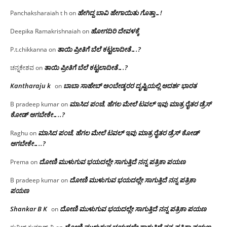
ಹೇಗಿದ್ದ ಬಾವಿ ಹೇಗಾಯಿತು ಗೊತ್ತಾ…!
Panchaksharaiah t h
on
ಹೋಗದಿರಿ ದೇವಳಕ್ಕೆ
Deepika Ramakrishnaiah
on
ತಾಯಿ ಪ್ರೀತಿಗೆ ಬೆಲೆ ಕಟ್ಟಲಾದೀತೆ….?
P.t.chikkanna
on
ತಾಯಿ ಪ್ರೀತಿಗೆ ಬೆಲೆ ಕಟ್ಟಲಾದೀತೆ….?
ಚನ್ನಕೇಶವ
on
Kantharaju k
ಬಾಬಾ ಸಾಹೇಬ್ ಅಂಬೇಡ್ಕರರ ದೃಷ್ಟಿಯಲ್ಲಿ ಆದರ್ಶ ಭಾರತ
on
ಮಾಸಿದ ಪಂಚೆ, ಹೆಗಲ ಮೇಲೆ ಟವಲ್‌ ಇವು ಮಾತ್ರ ರೈತರ ಡ್ರೆಸ್‌
B pradeep kumar
on
ಕೋಡ್ ಆಗಬೇಕೇ…..?‌
ಮಾಸಿದ ಪಂಚೆ, ಹೆಗಲ ಮೇಲೆ ಟವಲ್‌ ಇವು ಮಾತ್ರ ರೈತರ ಡ್ರೆಸ್‌ ಕೋಡ್
Raghu
on
ಆಗಬೇಕೇ…..?‌
ದೋಣಿ ಮುಳುಗುವ ಭಯದಲ್ಲೇ ಸಾಗುತ್ತಿದೆ ನನ್ನ ಪತ್ರಿಕಾ ಪಯಣ
Prema
on
ದೋಣಿ ಮುಳುಗುವ ಭಯದಲ್ಲೇ ಸಾಗುತ್ತಿದೆ ನನ್ನ ಪತ್ರಿಕಾ
B pradeep kumar
on
ಪಯಣ
Shankar B K
ದೋಣಿ ಮುಳುಗುವ ಭಯದಲ್ಲೇ ಸಾಗುತ್ತಿದೆ ನನ್ನ ಪತ್ರಿಕಾ ಪಯಣ
on
ದೋಣಿ ಮುಳುಗುವ ಭಯದಲ್ಲೇ ಸಾಗುತ್ತಿದೆ ನನ್ನ ಪತ್ರಿಕಾ ಪಯಣ