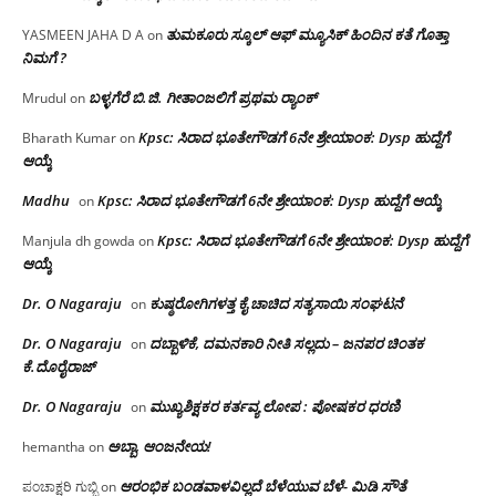
ತುಮಕೂರು ಸ್ಕೂಲ್ ಆಫ್ ಮ್ಯೂಸಿಕ್ ಹಿಂದಿನ ಕತೆ ಗೊತ್ತಾ
YASMEEN JAHA D A
on
ನಿಮಗೆ ?
ಬಳ್ಳಗೆರೆ ಬಿ.ಜಿ. ಗೀತಾಂಜಲಿಗೆ ಪ್ರಥಮ ರ‌್ಯಾಂಕ್
Mrudul
on
Kpsc: ಸಿರಾದ ಭೂತೇಗೌಡಗೆ 6ನೇ ಶ್ರೇಯಾಂಕ: Dysp ಹುದ್ದೆಗೆ
Bharath Kumar
on
ಆಯ್ಕೆ
Madhu
Kpsc: ಸಿರಾದ ಭೂತೇಗೌಡಗೆ 6ನೇ ಶ್ರೇಯಾಂಕ: Dysp ಹುದ್ದೆಗೆ ಆಯ್ಕೆ
on
Kpsc: ಸಿರಾದ ಭೂತೇಗೌಡಗೆ 6ನೇ ಶ್ರೇಯಾಂಕ: Dysp ಹುದ್ದೆಗೆ
Manjula dh gowda
on
ಆಯ್ಕೆ
Dr. O Nagaraju
ಕುಷ್ಠರೋಗಿಗಳತ್ತ ಕೈ ಚಾಚಿದ ಸತ್ಯಸಾಯಿ ಸಂಘಟನೆ
on
Dr. O Nagaraju
ದಬ್ಬಾಳಿಕೆ, ದಮನಕಾರಿ ನೀತಿ ಸಲ್ಲದು – ಜನಪರ ಚಿಂತಕ
on
ಕೆ.ದೊರೈರಾಜ್
Dr. O Nagaraju
ಮುಖ್ಯಶಿಕ್ಷಕರ ಕರ್ತವ್ಯ ಲೋಪ : ಪೋಷಕರ ಧರಣಿ
on
ಅಬ್ಬಾ, ಆಂಜನೇಯ!
hemantha
on
ಆರಂಭಿಕ ಬಂಡವಾಳವಿಲ್ಲದೆ ಬೆಳೆಯುವ ಬೆಳೆ- ಮಿಡಿ ಸೌತೆ
ಪಂಚಾಕ್ಷರಿ ಗುಬ್ಬಿ
on