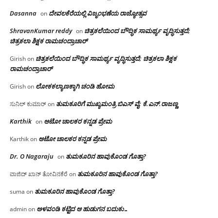
Dasanna
ದೇವಲಕೆರೆಯಲ್ಲಿ ವಿಜೃಂಭಣೆಯ ರಾಜ್ಯೋತ್ಸವ
on
ShravanKumar reddy
ಚಿತ್ರಕಲೆಯಿಂದ ಬೌದ್ಧಿಕ ಸಾಮರ್ಥ್ಯ ವೃದ್ಧಿಸುತ್ತದೆ;
on
ಚಿತ್ರಕಲಾ ಶಿಕ್ಷಕ ರಾಮಚಂದ್ರಾಚಾರ್
ಚಿತ್ರಕಲೆಯಿಂದ ಬೌದ್ಧಿಕ ಸಾಮರ್ಥ್ಯ ವೃದ್ಧಿಸುತ್ತದೆ; ಚಿತ್ರಕಲಾ ಶಿಕ್ಷಕ
Girish
on
ರಾಮಚಂದ್ರಾಚಾರ್
ಲೋಕಕಲ್ಯಾಣಕ್ಕಾಗಿ ಚಂಡಿ ಹೋಮ
Girish
on
ತುಮಕೂರಿಗೆ ಮುಖ್ಯಮಂತ್ರಿ ಬಿಎಸ್ ವೈ: ಕೆ.ಎನ್.ರಾಜಣ್ಣ
ಸುನಿಲ್ ಕುಮಾರ್
on
Karthik
ಆಟೋ ಚಾಲಕರ ಕನ್ನಡ ಪ್ರೇಮ
on
ಆಟೋ ಚಾಲಕರ ಕನ್ನಡ ಪ್ರೇಮ
Karthik
on
Dr. O Nagaraju
ತುಮಕೂರಿನ ಹಾವುಕೊಂಡ ಗೊತ್ತಾ?
on
ತುಮಕೂರಿನ ಹಾವುಕೊಂಡ ಗೊತ್ತಾ?
ವಾಜಿದ್ ಖಾನ್ ತೋವಿನಕೆರೆ
on
ತುಮಕೂರಿನ ಹಾವುಕೊಂಡ ಗೊತ್ತಾ?
suma
on
ಅಳವಂಡಿ ಕಟ್ಟಿದ ಆ ಹುಡುಗನ ಬದುಕು…
admin
on