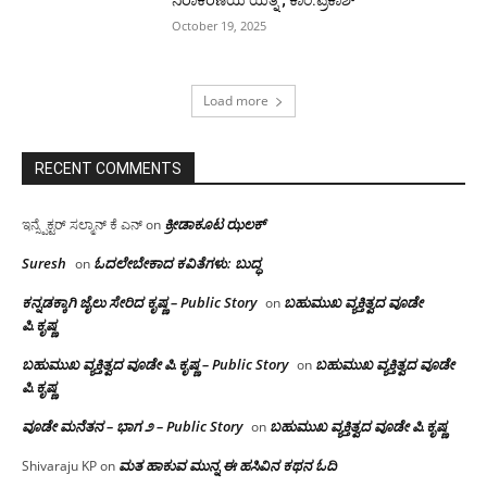
ನಿರಾಕರಣೆಯ ಯತ್ನ ; ಕಾಂ.ಪ್ರಕಾಶ್
October 19, 2025
Load more
RECENT COMMENTS
ಕ್ರೀಡಾಕೂಟ ಝಲಕ್
ಇನ್ಸ್ಪೆಕ್ಟರ್ ಸಲ್ಮಾನ್ ಕೆ ಎನ್
on
Suresh
ಓದಲೇಬೇಕಾದ‌ ಕವಿತೆಗಳು: ಬುದ್ಧ
on
ಕನ್ನಡಕ್ಕಾಗಿ ಜೈಲು ಸೇರಿದ ಕೃಷ್ಣ – Public Story
ಬಹುಮುಖ ವ್ಯಕ್ತಿತ್ವದ ವೂಡೇ
on
ಪಿ.ಕೃಷ್ಣ
ಬಹುಮುಖ ವ್ಯಕ್ತಿತ್ವದ ವೂಡೇ ಪಿ.ಕೃಷ್ಣ – Public Story
ಬಹುಮುಖ ವ್ಯಕ್ತಿತ್ವದ ವೂಡೇ
on
ಪಿ.ಕೃಷ್ಣ
ವೂಡೇ ಮನೆತನ – ಭಾಗ ೨ – Public Story
ಬಹುಮುಖ ವ್ಯಕ್ತಿತ್ವದ ವೂಡೇ ಪಿ.ಕೃಷ್ಣ
on
ಮತ ಹಾಕುವ ಮುನ್ನ ಈ ಹಸಿವಿನ ಕಥನ ಓದಿ
Shivaraju KP
on