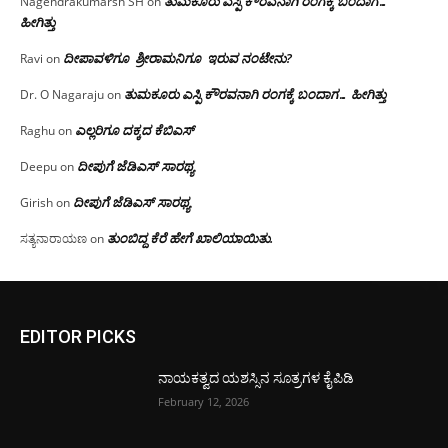
ತುಮಕೂರು ಎಸ್ಪಿ ಕೌರವನಾಗಿ ರಂಗಕ್ಕೆ ಬಂದಾಗ…
Nagendrakumarsh SH
on
ಹೀಗಿತ್ತು
ದೀಪಾವಳಿಗೂ ಶ್ರೀರಾಮನಿಗೂ ಇರುವ ನಂಟೇನು?
Ravi
on
ತುಮಕೂರು ಎಸ್ಪಿ ಕೌರವನಾಗಿ ರಂಗಕ್ಕೆ ಬಂದಾಗ… ಹೀಗಿತ್ತು
Dr. O Nagaraju
on
ಎಲ್ಲರಿಗೂ ದಕ್ಕದ ಕೆಬಿಎಸ್
Raghu
on
ದೀಪುಗೆ ಜೆಡಿಎಸ್ ಸಾರಥ್ಯ
Deepu
on
ದೀಪುಗೆ ಜೆಡಿಎಸ್ ಸಾರಥ್ಯ
Girish
on
ತುಂಬಿದ್ದ ಕೆರೆ ಹೇಗೆ ಖಾಲಿಯಾಯಿತು.
ಸತ್ಯನಾರಾಯಣ
on
EDITOR PICKS
ನಾಯಕತ್ವದ ಯಶಸ್ಸಿನ ಸೂತ್ರಗಳ ಕೈಪಿಡಿ
February 12, 2026