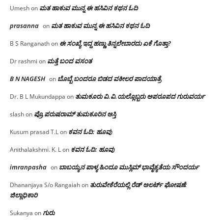
ಮತ ಹಾಕುವ ಮುನ್ನ ಈ ಹಸಿವಿನ ಕಥನ ಓದಿ
Umesh
on
prasanna
ಮತ ಹಾಕುವ ಮುನ್ನ ಈ ಹಸಿವಿನ ಕಥನ ಓದಿ
on
ಈ ಸಂಖ್ಯೆ ಇದ್ದ ಹಣ್ಣು ತಿನ್ನಲೇಬಾರದು ಏಕೆ ಗೊತ್ತಾ?
B S Ranganath
on
ಮತ್ತೆ ಬಂದ ವಸಂತ
Dr rashmi
on
B N NAGESH
ಬೊಬ್ಬೆ ಬಂದರೂ ಬಿಡದ ವಕೀಲರ ಪಾದಯಾತ್ರೆ
on
ತುಮಕೂರು‌ ವಿ.ವಿ.ಯಲ್ಲೊಬ್ಬರು ಅಪರೂಪದ ಗುರುವರ್ಯ
Dr. B L Mukundappa
on
ಪ್ರೊ.ಪರುಷರಾಮ್ ತುಮಕೂರಿನ ಆಸ್ತಿ
slash
on
ಕವನ ಓದಿ: ಹೂವು
Kusum prasad T.L
on
ಕವನ ಓದಿ: ಹೂವು
Anithalakshmi. K. L
on
imranpasha
ಬಾಬಯ್ಯನ ಪಾಳ್ಯ ಹಿಂದೂ ಮುಸ್ಲಿಮ್ ಭಾವೈಕ್ಯತೆಯ ಸೌಂದರ್ಯ
on
ತುರುವೇಕೆರೆಯಲ್ಲಿ ರೆಡ್ ಅಲರ್ಟ್ ಘೋಷಣೆ:
Dhananjaya S/o Rangaiah
on
ಜಿಲ್ಲಾಧಿಕಾರಿ
ಗುರು
Sukanya
on