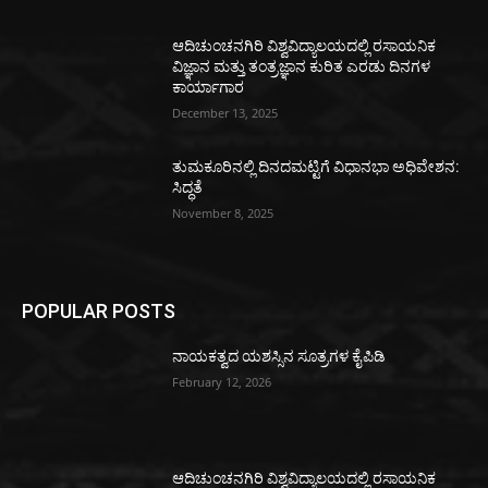
ಆದಿಚುಂಚನಗಿರಿ ವಿಶ್ವವಿದ್ಯಾಲಯದಲ್ಲಿ ರಸಾಯನಿಕ
ವಿಜ್ಞಾನ ಮತ್ತು ತಂತ್ರಜ್ಞಾನ ಕುರಿತ ಎರಡು ದಿನಗಳ
ಕಾರ್ಯಾಗಾರ
December 13, 2025
ತುಮಕೂರಿನಲ್ಲಿ ದಿನದಮಟ್ಟಿಗೆ ವಿಧಾನಭಾ ಅಧಿವೇಶನ:
ಸಿದ್ಧತೆ
November 8, 2025
POPULAR POSTS
ನಾಯಕತ್ವದ ಯಶಸ್ಸಿನ ಸೂತ್ರಗಳ ಕೈಪಿಡಿ
February 12, 2026
ಆದಿಚುಂಚನಗಿರಿ ವಿಶ್ವವಿದ್ಯಾಲಯದಲ್ಲಿ ರಸಾಯನಿಕ