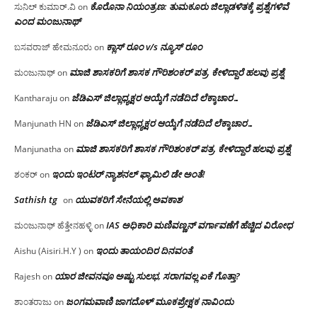
ಕೊರೊನಾ ನಿಯಂತ್ರಣ: ತುಮಕೂರು ಜಿಲ್ಲಾಡಳಿತಕ್ಕೆ ಪ್ರಶ್ನೆಗಳಿವೆ
ಸುನಿಲ್ ಕುಮಾರ್.ವಿ
on
ಎಂದ ಮಂಜು‌ನಾಥ್
ಕ್ಲಾಸ್ ರೂಂ v/s ನ್ಯೂಸ್ ರೂಂ
ಬಸವರಾಜ್ ಹೇಮನೂರು
on
ಮಾಜಿ ಶಾಸಕರಿಗೆ ಶಾಸಕ ಗೌರಿಶಂಕರ್ ಪತ್ರ, ಕೇಳಿದ್ದಾರೆ ಹಲವು ಪ್ರಶ್ನೆ
ಮಂಜುನಾಥ್
on
ಜೆಡಿಎಸ್ ಜಿಲ್ಲಾಧ್ಯಕ್ಷರ ಆಯ್ಕೆಗೆ ನಡೆದಿದೆ ಲೆಕ್ಕಾಚಾರ…
Kantharaju
on
ಜೆಡಿಎಸ್ ಜಿಲ್ಲಾಧ್ಯಕ್ಷರ ಆಯ್ಕೆಗೆ ನಡೆದಿದೆ ಲೆಕ್ಕಾಚಾರ…
Manjunath HN
on
ಮಾಜಿ ಶಾಸಕರಿಗೆ ಶಾಸಕ ಗೌರಿಶಂಕರ್ ಪತ್ರ, ಕೇಳಿದ್ದಾರೆ ಹಲವು ಪ್ರಶ್ನೆ
Manjunatha
on
ಇಂದು ಇಂಟರ್ ನ್ಯಾಶನಲ್ ಫ್ಯಾಮಿಲಿ ಡೇ ಅಂತೆ!
ಶಂಕರ್
on
Sathish tg
ಯುವಕರಿಗೆ ಸೇನೆಯಲ್ಲಿ ಅವಕಾಶ
on
IAS ಅಧಿಕಾರಿ ಮಣಿವಣ್ಣನ್ ವರ್ಗಾವಣೆಗೆ ಹೆಚ್ಚಿದ‌ ವಿರೋಧ
ಮಂಜುನಾಥ್ ಹೆತ್ತೇನಹಳ್ಳಿ
on
ಇಂದು ತಾಯಂದಿರ ದಿನವಂತೆ
Aishu (Aisiri.H.Y )
on
ಯಾರ ಜೀವನವೂ ಅಷ್ಟು ಸುಲಭ, ಸರಾಗವಲ್ಲ ಏಕೆ ಗೊತ್ತಾ?
Rajesh
on
ಜಂಗಮವಾಣಿ ಜಾಗದೊಳ್ ಮೂಕಪ್ರೇಕ್ಷಕ ನಾವಿಂದು
ಶಾಂತರಾಜು
on