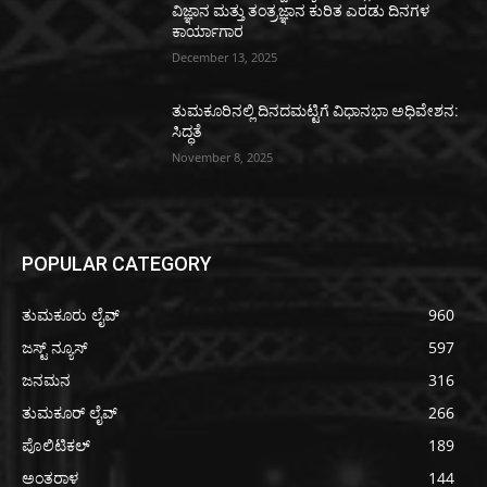
ವಿಜ್ಞಾನ ಮತ್ತು ತಂತ್ರಜ್ಞಾನ ಕುರಿತ ಎರಡು ದಿನಗಳ
ಕಾರ್ಯಾಗಾರ
December 13, 2025
ತುಮಕೂರಿನಲ್ಲಿ ದಿನದಮಟ್ಟಿಗೆ ವಿಧಾನಭಾ ಅಧಿವೇಶನ:
ಸಿದ್ಧತೆ
November 8, 2025
POPULAR CATEGORY
ತುಮಕೂರು ಲೈವ್
960
ಜಸ್ಟ್ ನ್ಯೂಸ್
597
ಜನಮನ
316
ತುಮಕೂರ್ ಲೈವ್
266
ಪೊಲಿಟಿಕಲ್
189
ಅಂತರಾಳ
144