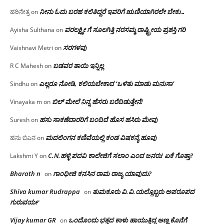
ನೀನು ಓದು ಬರಹ ಕಲಿತಿದ್ದರೆ ಇವರಿಗೆ ಋಣಿಯಾಗಿರಲೇ ಬೇಕು…
ಹರಿನೇತ್ರ
on
ವರಲಕ್ಷ್ಮೀ ಗೆ ಸೂಲಗಿತ್ತಿ ನರಸಮ್ಮ‌ ರಾಷ್ಟ್ರೀಯ ಪ್ರಶಸ್ತಿ ಗರಿ
Ayisha Sulthana
on
ಸರಗಳವು
Vaishnavi Metri
on
ಬಡವರ ತಾಯಿ ಇನ್ನಿಲ್ಲ
R C Mahesh
on
ಎಲ್ಲರೂ ನೋಡಿ, ಕಲಿಯಬೇಕಾದ ‘ಒಳಿತು ಮಾಡು ಮನುಸಾ’
Sindhu
on
ಬಿಲ್ ಮೇಲೆ ನಿನ್ನ ಹೆಸರು ಬರೆದಿಡುತ್ತೇನೆ!
Vinayaka m
on
ಹಸು ಸಾಕಣೆದಾರರಿಗೆ ಬಂದಿದೆ ಹೊಸ ಹಸಿರು ಮೇವು
Suresh
on
ಮದಲಿಂಗನ ಕಣಿವೆಯಲ್ಲಿ ಕಂಡ ವಿಷಕನ್ಯೆ ಹೂವು
ಹನು ಬಿಎನ
on
C.N.ಹಳ್ಳಿ ಪದವಿ ಕಾಲೇಜಿಗೆ ಸಲಾಂ‌ ಎಂದ ಜನರು! ಏಕೆ ಗೊತ್ತಾ?
Lakshmi Y
on
Bharath n
ಗಾಂಧೀಜಿ ಕನಸಿನ ರಾಮ ರಾಜ್ಯ ಯಾವುದು?
on
Shiva kumar Rudrappa
ತುಮಕೂರು‌ ವಿ.ವಿ.ಯಲ್ಲೊಬ್ಬರು ಅಪರೂಪದ
on
ಗುರುವರ್ಯ
Vijay kumar GR
ಒಂದೊಂದು ಭತ್ತದ ಕಾಳು ಹಾಯುತ್ತಿದ್ದ ಅಣ್ಣ ಕೊನೆಗೆ
on