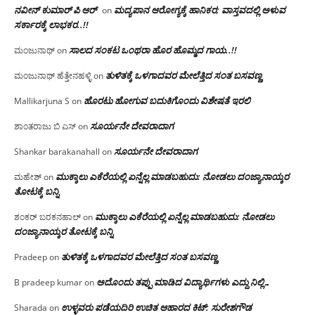
ನವೀನ್ ಕುಮಾರ್ ಪಿ ಆರ್
ಮದ್ಯಪಾನ ಆರೋಗ್ಯಕ್ಕೆ ಹಾನಿಕರ; ವಾಸ್ತವದಲ್ಲಿ ಅಳುವ
on
ಸರ್ಕಾರಕ್ಕೆ ಲಾಭಕರ..!!
ಸಾಲದ ಸಂಕಟ ಒಂಥರಾ ಹೊರ ಹೊಮ್ಮದ ಗಾಯ..!!
ಮಂಜುನಾಥ್
on
ತುಳಿತಕ್ಕೆ ಒಳಗಾದವರ ಮೇಲೆತ್ತಿದ ಸಂತ ಬಸವಣ್ಣ
ಮಂಜುನಾಥ್ ಹೆತ್ತೇನಹಳ್ಳಿ
on
ಹೊರಟು ಹೋಗುವ ಬದುಕಿಗೊಂದು ವಿಶೇಷತೆ ಇರಲಿ
Mallikarjuna S
on
ಸೂರ್ಯನೇ ದೇವರಾದಾಗ
ಶಾಂತರಾಜು ಬಿ ಎಸ್
on
ಸೂರ್ಯನೇ ದೇವರಾದಾಗ
Shankar barakanahall
on
ಮುಕ್ಕಾಲು ಎಕೆರೆಯಲ್ಲಿ ಏನ್ನೆಲ್ಲ‌ ಮಾಡಬಹುದು: ನೋಡಲು ದಂಜ್ಯಾನಾಯ್ಕರ
ಮಹೇಶ್
on
ತೋಟಕ್ಕೆ ಬನ್ನಿ
ಮುಕ್ಕಾಲು ಎಕೆರೆಯಲ್ಲಿ ಏನ್ನೆಲ್ಲ‌ ಮಾಡಬಹುದು: ನೋಡಲು
ಶಂಕರ್ ಬರಕನಹಾಲ್
on
ದಂಜ್ಯಾನಾಯ್ಕರ ತೋಟಕ್ಕೆ ಬನ್ನಿ
ತುಳಿತಕ್ಕೆ ಒಳಗಾದವರ ಮೇಲೆತ್ತಿದ ಸಂತ ಬಸವಣ್ಣ
Pradeep
on
ಅದೊಂದು ತಪ್ಪು ಮಾಡಿದ ವಿದ್ಯಾರ್ಥಿಗಳು ಎದ್ದು ನಿಲ್ಲಿ…
B pradeep kumar
on
ಉಳ್ಳವರು ಪಡೆಯದಿರಿ ಉಚಿತ ಆಹಾರದ ಕಿಟ್: ಸುರೇಶಗೌಡ
Sharada
on