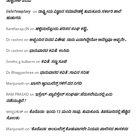
ಡಾಕ್ಟರೇಟ್ ಪದವಿ
lieleTewplory
ರಾಷ್ಟ್ರೀಯ ವಿಜ್ಞಾನ ಸಮಾವೇಶಕ್ಕೆ‌ ತುಮಕೂರು ಸರ್ಕಾರಿ ಶಾಲೆ
on
ಹುಡುಗರು
ಹಳ್ಳಿಯಲ್ಲೊಂದು ಪರಿಸರ ಸಂಘ ಕಟ್ಟಿ…
Kantharaju JN
on
ಅಪ್ಪಂದಿರ ದಿನದ ವಿಶೇಷ: ನಾನು ಏನಾಗಿದ್ದೇನೋ‌ ಅದೆಲ್ಲವೂ ಅಪ್ಪನೇ…
Dr rashmi
on
ಭಾನುವಾರದ ಕವಿತೆ: ಉಸಿರು
Dr rashmi
on
ಕವಿತೆ: ಸಣ್ಣ ಸೂಜಿ
Smiths g kulkarni
on
ಭಾನುವಾರದ ಕವಿತೆ :ಸಾವಿನ ಸನಿಹ
Dr Bhagyashree
on
ಖಾಸಗಿ ಆ್ಯಂಬುಲೆನ್ಸ್ ಗಳಿಗೆ ದರ ನಿಗದಿ
Manjunath
on
ಇಸ್ರೇಲ್ -ಪ್ಯಾಲಿಸ್ತೇನ್ ಸಂಘರ್ಷ:ಜೆರುಸಲೇಮಿನಲ್ಲಿ ಏನು
RAM PRASAD
on
ನಡೆಯುತ್ತಿದೆ ?
ಕೊರೊನಾ: ಇಂದು 13 ಮಂದಿ ಸಾವು, ತುಮಕೂರು, ತಿಪಟೂರಿನಲ್ಲಿ ಹೆಚ್ಚಿದ
ಅಲ್ಲಾಬಕಾಶ್
on
ಸೋಂಕು
‘ಕೊರೊನಾ’ ಅಂಬುಲೆನ್ಸ್ ಕೊಡುವಾಗಲೇ ನಿಯಮ ಪಾಲಿಸದ ಶಾಸಕರು!
Manjunath
on