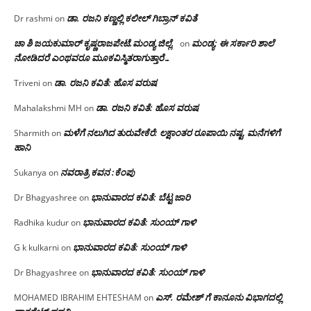
ಡಾ. ರಜನಿ‌ ಕಣ್ಣಲ್ಲಿ ಕಲೀಲ್ ಗಿಬ್ರಾನ್ ಕವಿತೆ
Dr rashmi
on
ಚಾ ಶಿ ಜಯಕುಮಾರ್ ಕೃಷ್ಣರಾಜಪೇಟೆ.ಮಂಡ್ಯ ಜಿಲ್ಲೆ.
ಮಂಡ್ಯ: ಈ ಸರ್ಕಾರಿ ಶಾಲೆ
on
ನೋಡಿದರೆ ಎಂಥವರೂ ಮೂಕವಿಸ್ಮಿತರಾಗುತ್ತಾರೆ…
ಡಾ. ರಜನಿ ಕವಿತೆ: ಹೊಸ ವರುಷ
Triveni
on
ಡಾ. ರಜನಿ ಕವಿತೆ: ಹೊಸ ವರುಷ
Mahalakshmi MH
on
ಮಳೆಗೆ ನಲುಗಿದ ತುರುವೇಕೆರೆ: ಲಕ್ಷಾಂತರ ರೂಪಾಯಿ ನಷ್ಟ, ಮನೆಗಳಿಗೆ
Sharmith
on
ಹಾನಿ
ನವರಾತ್ರಿ ಕವನ :ಕೆಂಪು
Sukanya
on
ಭಾನುವಾರದ ಕವಿತೆ: ಬೆಟ್ಟ ಜಾರಿ
Dr Bhagyashree
on
ಭಾನುವಾರದ ಕವಿತೆ: ಸುಂಯ್ ಗಾಳಿ
Radhika kudur
on
ಭಾನುವಾರದ ಕವಿತೆ: ಸುಂಯ್ ಗಾಳಿ
G k kulkarni
on
ಭಾನುವಾರದ ಕವಿತೆ: ಸುಂಯ್ ಗಾಳಿ
Dr Bhagyashree
on
ಎಸ್. ರಮೇಶ್ ಗೆ ಕಾನೂನು ವಿಭಾಗದಲ್ಲಿ
MOHAMED IBRAHIM EHTESHAM
on