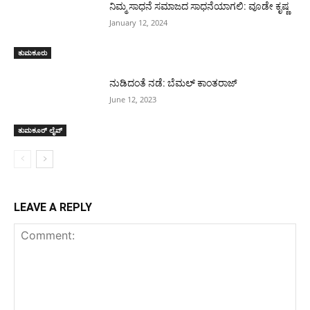
ನಿಮ್ಮ ಸಾಧನೆ ಸಮಾಜದ ಸಾಧನೆಯಾಗಲಿ: ವೂಡೇ ಕೃಷ್ಣ
January 12, 2024
ತುಮಕೂರು
ನುಡಿದಂತೆ ನಡೆ: ಬೆಮಲ್ ಕಾಂತರಾಜ್
June 12, 2023
ತುಮಕೂರ್ ಲೈವ್
LEAVE A REPLY