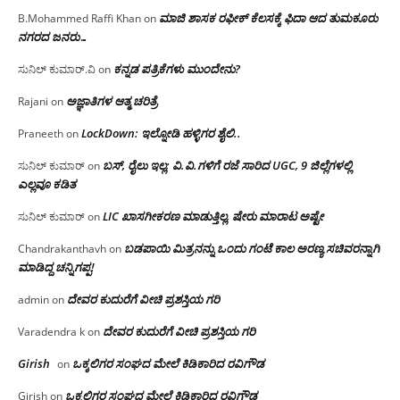
ಮಾಜಿ ಶಾಸಕ ರಫೀಕ್ ಕೆಲಸಕ್ಕೆ ಫಿದಾ ಆದ ತುಮಕೂರು
B.Mohammed Raffi Khan
on
ನಗರದ ಜನರು…
ಕನ್ನಡ ಪತ್ರಿಕೆಗಳು ಮುಂದೇನು?
ಸುನಿಲ್ ಕುಮಾರ್.ವಿ
on
ಅಜ್ಞಾತಿಗಳ ಆತ್ಮ ಚರಿತ್ರೆ
Rajani
on
LockDown: ಇಲ್ನೋಡಿ ಹಳ್ಳಿಗರ ಶೈಲಿ..
Praneeth
on
ಬಸ್, ರೈಲು ಇಲ್ಲ; ವಿ.ವಿ.ಗಳಿಗೆ ರಜೆ ಸಾರಿದ UGC, 9 ಜಿಲ್ಲೆಗಳಲ್ಲಿ
ಸುನಿಲ್ ಕುಮಾರ್
on
ಎಲ್ಲವೂ ಕಡಿತ
LIC ಖಾಸಗೀಕರಣ ಮಾಡುತ್ತಿಲ್ಲ, ಷೇರು ಮಾರಾಟ ಅಷ್ಟೇ
ಸುನಿಲ್ ಕುಮಾರ್
on
ಬಡಪಾಯಿ ಮಿತ್ರನನ್ನು ಒಂದು ಗಂಟೆ ಕಾಲ ಅರಣ್ಯ ಸಚಿವರನ್ನಾಗಿ
Chandrakanthavh
on
ಮಾಡಿದ್ದ ಚನ್ನಿಗಪ್ಪ!
ದೇವರ ಕುದುರೆಗೆ ವೀಚಿ ಪ್ರಶಸ್ತಿಯ ಗರಿ
admin
on
ದೇವರ ಕುದುರೆಗೆ ವೀಚಿ ಪ್ರಶಸ್ತಿಯ ಗರಿ
Varadendra k
on
Girish
ಒಕ್ಕಲಿಗರ ಸಂಘದ ಮೇಲೆ ಕಿಡಿಕಾರಿದ ರವಿಗೌಡ
on
ಒಕ್ಕಲಿಗರ ಸಂಘದ ಮೇಲೆ ಕಿಡಿಕಾರಿದ ರವಿಗೌಡ
Girish
on