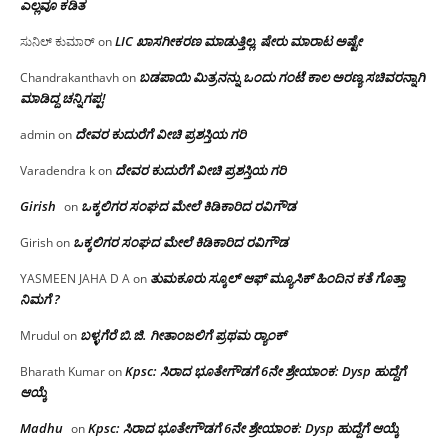
ಎಲ್ಲವೂ ಕಡಿತ
LIC ಖಾಸಗೀಕರಣ ಮಾಡುತ್ತಿಲ್ಲ, ಷೇರು ಮಾರಾಟ ಅಷ್ಟೇ
ಸುನಿಲ್ ಕುಮಾರ್
on
ಬಡಪಾಯಿ ಮಿತ್ರನನ್ನು ಒಂದು ಗಂಟೆ ಕಾಲ ಅರಣ್ಯ ಸಚಿವರನ್ನಾಗಿ
Chandrakanthavh
on
ಮಾಡಿದ್ದ ಚನ್ನಿಗಪ್ಪ!
ದೇವರ ಕುದುರೆಗೆ ವೀಚಿ ಪ್ರಶಸ್ತಿಯ ಗರಿ
admin
on
ದೇವರ ಕುದುರೆಗೆ ವೀಚಿ ಪ್ರಶಸ್ತಿಯ ಗರಿ
Varadendra k
on
Girish
ಒಕ್ಕಲಿಗರ ಸಂಘದ ಮೇಲೆ ಕಿಡಿಕಾರಿದ ರವಿಗೌಡ
on
ಒಕ್ಕಲಿಗರ ಸಂಘದ ಮೇಲೆ ಕಿಡಿಕಾರಿದ ರವಿಗೌಡ
Girish
on
ತುಮಕೂರು ಸ್ಕೂಲ್ ಆಫ್ ಮ್ಯೂಸಿಕ್ ಹಿಂದಿನ ಕತೆ ಗೊತ್ತಾ
YASMEEN JAHA D A
on
ನಿಮಗೆ ?
ಬಳ್ಳಗೆರೆ ಬಿ.ಜಿ. ಗೀತಾಂಜಲಿಗೆ ಪ್ರಥಮ ರ‌್ಯಾಂಕ್
Mrudul
on
Kpsc: ಸಿರಾದ ಭೂತೇಗೌಡಗೆ 6ನೇ ಶ್ರೇಯಾಂಕ: Dysp ಹುದ್ದೆಗೆ
Bharath Kumar
on
ಆಯ್ಕೆ
Madhu
Kpsc: ಸಿರಾದ ಭೂತೇಗೌಡಗೆ 6ನೇ ಶ್ರೇಯಾಂಕ: Dysp ಹುದ್ದೆಗೆ ಆಯ್ಕೆ
on