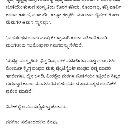
ಜೊತೆಯೇ ತುಳುವ ಸಂಸ್ಕೃತಿಯ ಕೊರಗ ತನಿಯ, ಕೋರ್ದಬ್ಬು, ತನ್ನಿ ಮಾನಿಗ,
ಕಾಣದ ಕಾಟದ, ಪಂಜುರ್ಲಿ, ಕಲ್ಲುಡ ಕಲ್ಲುರ್ಟಿ ಮುಂತಾದ ದೈವಗಳ ಕೋಲ
ನೇಮಗಳ ಆವಾಸ ಸ್ಥಾನವೂ.’.
‘ನಾಥಪಂಥದ ಒಂದು ಮುಖ್ಯ ಕೇಂದ್ರವಾಗಿ ಕೂಡಾ ಐತಿಹಾಸಿಕವಾಗಿ
ಮಂಗಳೂರು ಸಂಶೋಧಕರ ಗಮನವನ್ನು ಸೆಳೆದಿದೆ’.
‘ಮುಸ್ಲಿಂ ಸಂಸ್ಕೃತಿಯ ಭಿನ್ನ ವಿನ್ಯಾಸಗಳ ಮಸೀದಿಗಳು ಮತ್ತು ದರ್ಗಾಗಳೂ,
ರೋಮನ್ ಕ್ರೈಸ್ತ ಪಂಥದ ಮತ್ತು ಪ್ರೊಟೆಸ್ಟೆಂಟ್ ಪಂಥದ ಭಿನ್ನ ಮಾದರಿ
ಇಗರ್ಜಿಗಳು, ಜೈನ ಬಸದಿ, ವೀರಶೈವ ಮಠಗಳ ಜೊತೆಗೆಯೇ ಇತ್ತೀಚಿನ ಸಿಖ್ಖರ
ಗುರುದ್ವಾರ ಕೂಡಾ ಮಂಗಳೂರಿನ ಬಹುಧರ್ಮದ ಸಾಮರಸ್ಯದ ಭೂಮಿಕೆಗೆ
ಪ್ರವೇಶ ಮಾಡಿದೆ ‘
ವಿವೇಕ ರೈ ಅವರು ಬಣ್ಣಿಸುತ್ತಾ ಹೋದರು.
ನನಗೋ ‘ಸಹೋದಯ’ದ ನೆನಪು.