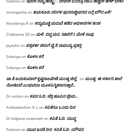
ಇವರೇ ನಮ್ಮ ಡಾಕ್ಟ್ರು; : ದೇವರೇ ಬಂದ್ರೂ ರಜನಿ ಡಾಕ್ಟರೇ ಹೇಳ್ ಬೇಕು!
Padmini
on
ತುಮಕೂರು ನದಿಗಳ ಪುನರುಜ್ಜೀವನದ ಬಗ್ಗೆ ಮೌನ ಏಕೆ?
imranpasha
on
ಕದ್ದುಮುಚ್ಚಿ ಮದುವೆ ತಡೆದ ಅಧಿಕಾರಿಗಳ ತಂಡ
Varadaraju K
on
ಮಳೆ: ಬಿದ್ದ ಮರ, ಸಿಡಿಲಿಗೆ 5 ಮೇಕೆ ಸಾವು
Chikkanna SD
on
ಪತ್ರಕರ್ತ ಚಿದುಗೆ ವೈ.ಕೆ.ರಾಮಯ್ಯ ಪ್ರಶಸ್ತಿ
Jayashri
on
ಕೊಳಲ ಕರೆ
Sukanya
on
ಕೊಳಲ ಕರೆ
Sukanya
on
ಚಾ ಶಿ ಜಯಕುಮಾರ್ ಕೃಷ್ಣರಾಜಪೇಟೆ.ಮಂಡ್ಯ ಜಿಲ್ಲೆ.
ಮಂಡ್ಯ: ಈ ಸರ್ಕಾರಿ ಶಾಲೆ
on
ನೋಡಿದರೆ ಎಂಥವರೂ ಮೂಕವಿಸ್ಮಿತರಾಗುತ್ತಾರೆ…
ಕವನ ಓದಿ: ಚೆರ್ರಿ ಹೂವಿನ ಪ್ರೇಮ…
Dr rashmi
on
ಕವಿತೆಗೂ ಒಂದು ದಿನ
Anithalakshmi. K. L
on
ಕವಿತೆ ಓದಿ: ಯುದ್ಧ
Dr kalpana viswanath
on
ಯುವ ಜನತೆ ದಿನ: ಕವಿತೆ ಓದಿ- ಯೌವನ
Padmini
on