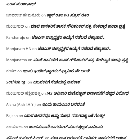
ಎಂದ ಮಂಜು‌ನಾಥ್
ಕ್ಲಾಸ್ ರೂಂ v/s ನ್ಯೂಸ್ ರೂಂ
ಬಸವರಾಜ್ ಹೇಮನೂರು
on
ಮಾಜಿ ಶಾಸಕರಿಗೆ ಶಾಸಕ ಗೌರಿಶಂಕರ್ ಪತ್ರ, ಕೇಳಿದ್ದಾರೆ ಹಲವು ಪ್ರಶ್ನೆ
ಮಂಜುನಾಥ್
on
ಜೆಡಿಎಸ್ ಜಿಲ್ಲಾಧ್ಯಕ್ಷರ ಆಯ್ಕೆಗೆ ನಡೆದಿದೆ ಲೆಕ್ಕಾಚಾರ…
Kantharaju
on
ಜೆಡಿಎಸ್ ಜಿಲ್ಲಾಧ್ಯಕ್ಷರ ಆಯ್ಕೆಗೆ ನಡೆದಿದೆ ಲೆಕ್ಕಾಚಾರ…
Manjunath HN
on
ಮಾಜಿ ಶಾಸಕರಿಗೆ ಶಾಸಕ ಗೌರಿಶಂಕರ್ ಪತ್ರ, ಕೇಳಿದ್ದಾರೆ ಹಲವು ಪ್ರಶ್ನೆ
Manjunatha
on
ಇಂದು ಇಂಟರ್ ನ್ಯಾಶನಲ್ ಫ್ಯಾಮಿಲಿ ಡೇ ಅಂತೆ!
ಶಂಕರ್
on
Sathish tg
ಯುವಕರಿಗೆ ಸೇನೆಯಲ್ಲಿ ಅವಕಾಶ
on
IAS ಅಧಿಕಾರಿ ಮಣಿವಣ್ಣನ್ ವರ್ಗಾವಣೆಗೆ ಹೆಚ್ಚಿದ‌ ವಿರೋಧ
ಮಂಜುನಾಥ್ ಹೆತ್ತೇನಹಳ್ಳಿ
on
ಇಂದು ತಾಯಂದಿರ ದಿನವಂತೆ
Aishu (Aisiri.H.Y )
on
ಯಾರ ಜೀವನವೂ ಅಷ್ಟು ಸುಲಭ, ಸರಾಗವಲ್ಲ ಏಕೆ ಗೊತ್ತಾ?
Rajesh
on
ಜಂಗಮವಾಣಿ ಜಾಗದೊಳ್ ಮೂಕಪ್ರೇಕ್ಷಕ ನಾವಿಂದು
ಶಾಂತರಾಜು
on
ನವೀನ್ ಕುಮಾರ್ ಪಿ ಆರ್
ಮದ್ಯಪಾನ ಆರೋಗ್ಯಕ್ಕೆ ಹಾನಿಕರ; ವಾಸ್ತವದಲ್ಲಿ ಅಳುವ
on