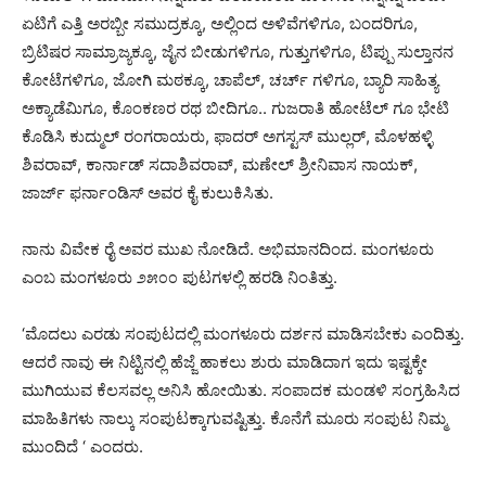
ಏಟಿಗೆ ಎತ್ತಿ ಅರಬ್ಬೀ ಸಮುದ್ರಕ್ಕೂ, ಅಲ್ಲಿಂದ ಅಳಿವೆಗಳಿಗೂ, ಬಂದರಿಗೂ,
ಬ್ರಿಟಿಷರ ಸಾಮ್ರಾಜ್ಯಕ್ಕೂ, ಜೈನ ಬೀಡುಗಳಿಗೂ, ಗುತ್ತುಗಳಿಗೂ, ಟಿಪ್ಪು ಸುಲ್ತಾನನ
ಕೋಟೆಗಳಿಗೂ, ಜೋಗಿ ಮಠಕ್ಕೂ, ಚಾಪೆಲ್, ಚರ್ಚ್ ಗಳಿಗೂ, ಬ್ಯಾರಿ ಸಾಹಿತ್ಯ
ಅಕ್ಯಾಡೆಮಿಗೂ, ಕೊಂಕಣರ ರಥ ಬೀದಿಗೂ.. ಗುಜರಾತಿ ಹೋಟೆಲ್ ಗೂ ಭೇಟಿ
ಕೊಡಿಸಿ ಕುದ್ಮುಲ್ ರಂಗರಾಯರು, ಫಾದರ್ ಅಗಸ್ಟಸ್ ಮುಲ್ಲರ್, ಮೊಳಹಳ್ಳಿ
ಶಿವರಾವ್, ಕಾರ್ನಾಡ್ ಸದಾಶಿವರಾವ್, ಮಣೇಲ್ ಶ್ರೀನಿವಾಸ ನಾಯಕ್,
ಜಾರ್ಜ್ ಫರ್ನಾಂಡಿಸ್ ಅವರ ಕೈ ಕುಲುಕಿಸಿತು.
ನಾನು ವಿವೇಕ ರೈ ಅವರ ಮುಖ ನೋಡಿದೆ. ಅಭಿಮಾನದಿಂದ. ಮಂಗಳೂರು
ಎಂಬ ಮಂಗಳೂರು ೨೫೦೦ ಪುಟಗಳಲ್ಲಿ ಹರಡಿ ನಿಂತಿತ್ತು.
‘ಮೊದಲು ಎರಡು ಸಂಪುಟದಲ್ಲಿ ಮಂಗಳೂರು ದರ್ಶನ ಮಾಡಿಸಬೇಕು ಎಂದಿತ್ತು.
ಆದರೆ ನಾವು ಈ ನಿಟ್ಟಿನಲ್ಲಿ ಹೆಜ್ಜೆ ಹಾಕಲು ಶುರು ಮಾಡಿದಾಗ ಇದು ಇಷ್ಟಕ್ಕೇ
ಮುಗಿಯುವ ಕೆಲಸವಲ್ಲ ಅನಿಸಿ ಹೋಯಿತು. ಸಂಪಾದಕ ಮಂಡಳಿ ಸಂಗ್ರಹಿಸಿದ
ಮಾಹಿತಿಗಳು ನಾಲ್ಕು ಸಂಪುಟಕ್ಕಾಗುವಷ್ಟಿತ್ತು. ಕೊನೆಗೆ ಮೂರು ಸಂಪುಟ ನಿಮ್ಮ
ಮುಂದಿದೆ ‘ ಎಂದರು.