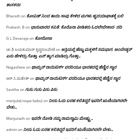
ಶಾಸಕರು!
ಕೋವಿಡ್ ನಿಂದ ತಾಯಿ ಸಾವು ಕೇಳಿದ ಮಗಳು ಹೃದಯಾಘಾತಕ್ಕೆ ಬಲಿ
Bharath
on
ಭಾನುವಾರದ ಕವಿತೆ: ಕೊರೊನಾ ಪೀಡಿತರು ಓದಲೇಬೇಕಾದ- ನದಿ
Prakash. B
on
ಕೋರೋಣ
G L Devaraja
on
ಆಸ್ತಿಯಲ್ಲಿ ಹೆಣ್ಣು ಮಕ್ಕಳಿಗೆ ಸಮಭಾಗ; ಅಂಬೇಡ್ಕರ್
ಚಾ ಶಿ ಜಯಕುಮಾರ್ ಕೃಷ್ಣರಾಜಪೇಟೆ
on
ಏನು ಹೇಳಿದ್ರು ಗೊತ್ತಾ, ಏನ್ ತ್ಯಾಗ ಮಾಡಿದ್ರು ಗೊತ್ತಾ…
ಥಾಮ್ಸನ್ ರಾಯಿಟರ್ಸ್ ವರದಿಯೂ ಭಾರತದಲ್ಲಿ ಹೆಣ್ಣಿನ ಸ್ಥಾನ‌
Nagashtee
on
ಥಾಮ್ಸನ್ ರಾಯಿಟರ್ಸ್ ವರದಿಯೂ ಭಾರತದಲ್ಲಿ ಹೆಣ್ಣಿನ ಸ್ಥಾನ‌
ಆರ್.ಸಿ.ಮಹೇಶ್
on
ಗುಸು ಗುಸು ಪಿಸು ಪಿಸು
Savitha
on
ನೀನು ಓದು ಬರಹ ಕಲಿತಿದ್ದರೆ ಇವರಿಗೆ ಋಣಿಯಾಗಿರಲೇ
manjula(roopa babu)
on
ಬೇಕು…
ಇವರೇ‌ ನೋಡಿ‌ ನಮ್ಮ‌ ರಾಮಸ್ವಾಮಿ ಮೇಷ್ಟ್ರು…
Manjunath
on
ನೀನು ಓದು ಬರಹ ಕಲಿತಿದ್ದರೆ ಇವರಿಗೆ ಋಣಿಯಾಗಿರಲೇ ಬೇಕು…
admin
on