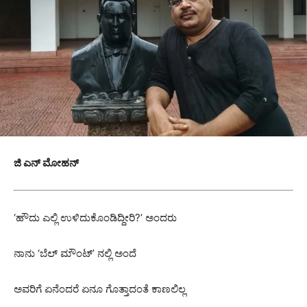
ಜಿ ಎನ್ ಮೋಹನ್
‘ಹೌದು ಎಲ್ಲಿ ಉಳಿದುಕೊಂಡಿದ್ದೀರಿ?’ ಅಂದರು
ನಾನು ‘ಬೆಲ್ ಮೌಂಟ್’ ನಲ್ಲಿ ಅಂದೆ
ಅವರಿಗೆ ಏನೆಂದರೆ ಏನೂ ಗೊತ್ತಾದಂತೆ ಕಾಣಲಿಲ್ಲ