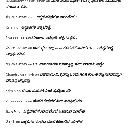
ಮಾಜಿ ಶಾಸಕ ರಫೀಕ್ ಕೆಲಸಕ್ಕೆ ಫಿದಾ ಆದ ತುಮಕೂರು
B.Mohammed Raffi Khan
on
ನಗರದ ಜನರು…
ಕನ್ನಡ ಪತ್ರಿಕೆಗಳು ಮುಂದೇನು?
ಸುನಿಲ್ ಕುಮಾರ್.ವಿ
on
ಅಜ್ಞಾತಿಗಳ ಆತ್ಮ ಚರಿತ್ರೆ
Rajani
on
LockDown: ಇಲ್ನೋಡಿ ಹಳ್ಳಿಗರ ಶೈಲಿ..
Praneeth
on
ಬಸ್, ರೈಲು ಇಲ್ಲ; ವಿ.ವಿ.ಗಳಿಗೆ ರಜೆ ಸಾರಿದ UGC, 9 ಜಿಲ್ಲೆಗಳಲ್ಲಿ
ಸುನಿಲ್ ಕುಮಾರ್
on
ಎಲ್ಲವೂ ಕಡಿತ
LIC ಖಾಸಗೀಕರಣ ಮಾಡುತ್ತಿಲ್ಲ, ಷೇರು ಮಾರಾಟ ಅಷ್ಟೇ
ಸುನಿಲ್ ಕುಮಾರ್
on
ಬಡಪಾಯಿ ಮಿತ್ರನನ್ನು ಒಂದು ಗಂಟೆ ಕಾಲ ಅರಣ್ಯ ಸಚಿವರನ್ನಾಗಿ
Chandrakanthavh
on
ಮಾಡಿದ್ದ ಚನ್ನಿಗಪ್ಪ!
ದೇವರ ಕುದುರೆಗೆ ವೀಚಿ ಪ್ರಶಸ್ತಿಯ ಗರಿ
admin
on
ದೇವರ ಕುದುರೆಗೆ ವೀಚಿ ಪ್ರಶಸ್ತಿಯ ಗರಿ
Varadendra k
on
Girish
ಒಕ್ಕಲಿಗರ ಸಂಘದ ಮೇಲೆ ಕಿಡಿಕಾರಿದ ರವಿಗೌಡ
on
ಒಕ್ಕಲಿಗರ ಸಂಘದ ಮೇಲೆ ಕಿಡಿಕಾರಿದ ರವಿಗೌಡ
Girish
on