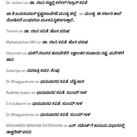
ಡಾ. ರಜನಿ‌ ಕಣ್ಣಲ್ಲಿ ಕಲೀಲ್ ಗಿಬ್ರಾನ್ ಕವಿತೆ
Dr rashmi
on
ಚಾ ಶಿ ಜಯಕುಮಾರ್ ಕೃಷ್ಣರಾಜಪೇಟೆ.ಮಂಡ್ಯ ಜಿಲ್ಲೆ.
ಮಂಡ್ಯ: ಈ ಸರ್ಕಾರಿ ಶಾಲೆ
on
ನೋಡಿದರೆ ಎಂಥವರೂ ಮೂಕವಿಸ್ಮಿತರಾಗುತ್ತಾರೆ…
ಡಾ. ರಜನಿ ಕವಿತೆ: ಹೊಸ ವರುಷ
Triveni
on
ಡಾ. ರಜನಿ ಕವಿತೆ: ಹೊಸ ವರುಷ
Mahalakshmi MH
on
ಮಳೆಗೆ ನಲುಗಿದ ತುರುವೇಕೆರೆ: ಲಕ್ಷಾಂತರ ರೂಪಾಯಿ ನಷ್ಟ, ಮನೆಗಳಿಗೆ
Sharmith
on
ಹಾನಿ
ನವರಾತ್ರಿ ಕವನ :ಕೆಂಪು
Sukanya
on
ಭಾನುವಾರದ ಕವಿತೆ: ಬೆಟ್ಟ ಜಾರಿ
Dr Bhagyashree
on
ಭಾನುವಾರದ ಕವಿತೆ: ಸುಂಯ್ ಗಾಳಿ
Radhika kudur
on
ಭಾನುವಾರದ ಕವಿತೆ: ಸುಂಯ್ ಗಾಳಿ
G k kulkarni
on
ಭಾನುವಾರದ ಕವಿತೆ: ಸುಂಯ್ ಗಾಳಿ
Dr Bhagyashree
on
ಎಸ್. ರಮೇಶ್ ಗೆ ಕಾನೂನು ವಿಭಾಗದಲ್ಲಿ
MOHAMED IBRAHIM EHTESHAM
on
ಡಾಕ್ಟರೇಟ್ ಪದವಿ