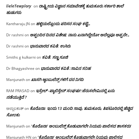
lieleTewplory
ರಾಷ್ಟ್ರೀಯ ವಿಜ್ಞಾನ ಸಮಾವೇಶಕ್ಕೆ‌ ತುಮಕೂರು ಸರ್ಕಾರಿ ಶಾಲೆ
on
ಹುಡುಗರು
ಹಳ್ಳಿಯಲ್ಲೊಂದು ಪರಿಸರ ಸಂಘ ಕಟ್ಟಿ…
Kantharaju JN
on
ಅಪ್ಪಂದಿರ ದಿನದ ವಿಶೇಷ: ನಾನು ಏನಾಗಿದ್ದೇನೋ‌ ಅದೆಲ್ಲವೂ ಅಪ್ಪನೇ…
Dr rashmi
on
ಭಾನುವಾರದ ಕವಿತೆ: ಉಸಿರು
Dr rashmi
on
ಕವಿತೆ: ಸಣ್ಣ ಸೂಜಿ
Smiths g kulkarni
on
ಭಾನುವಾರದ ಕವಿತೆ :ಸಾವಿನ ಸನಿಹ
Dr Bhagyashree
on
ಖಾಸಗಿ ಆ್ಯಂಬುಲೆನ್ಸ್ ಗಳಿಗೆ ದರ ನಿಗದಿ
Manjunath
on
ಇಸ್ರೇಲ್ -ಪ್ಯಾಲಿಸ್ತೇನ್ ಸಂಘರ್ಷ:ಜೆರುಸಲೇಮಿನಲ್ಲಿ ಏನು
RAM PRASAD
on
ನಡೆಯುತ್ತಿದೆ ?
ಕೊರೊನಾ: ಇಂದು 13 ಮಂದಿ ಸಾವು, ತುಮಕೂರು, ತಿಪಟೂರಿನಲ್ಲಿ ಹೆಚ್ಚಿದ
ಅಲ್ಲಾಬಕಾಶ್
on
ಸೋಂಕು
‘ಕೊರೊನಾ’ ಅಂಬುಲೆನ್ಸ್ ಕೊಡುವಾಗಲೇ ನಿಯಮ ಪಾಲಿಸದ ಶಾಸಕರು!
Manjunath
on
‘ಕೊರೊನಾ’ ಅಂಬುಲೆನ್ಸ್ ಕೊಡುವಾಗಲೇ ನಿಯಮ ಪಾಲಿಸದ
Manjunath HN
on