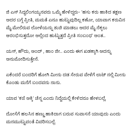
ಜಿ ಎಸ್ ಸಿದ್ಧಲಿಂಗಯ್ಯನವರು ಒಮ್ಮೆ ಹೇಳಿದ್ದರು- ‘ಹಸು ಕರು ಹಾಕಿದ ತಕ್ಷಣ
ಅದರ ಬಗ್ಗೆ ಪ್ರೀತಿ, ಮಮತೆ ಏನೂ ಹುಟ್ಟುವುದಿಲ್ಲ ಕಣೋ, ಯಾವಾಗ ಕರುವಿನ
ಮೈ ಮೇಲಿರುವ ಲೋಳೆಯನ್ನು ಶುಚಿ ಮಾಡಲು ಅದರ ಮೈ ನೆಕ್ಕಲು
ಆರಂಭಿಸುತ್ತದೋ ಅಲ್ಲಿಂದ ಹುಟ್ಟುತ್ತದೆ ಪ್ರೀತಿ ಸಂಬಂಧ’ ಅಂತ..
ಯಸ್, ಹೌದು, ಅಂದ್ , ಹಾಂ ಜೀ.. ಎಂದು ಈಗ ಖಡಕ್ಕಾಗಿ ಅದನ್ನು
ಅನುಮೋದಿಸುತ್ತೇನೆ.
ಏಕೆಂದರೆ ಬಂದರಿಗೆ ಹೋಗಿ ಮೀನು ದಡ ಸೇರುವ ವೇಳೆಗೆ ಲಾಟ್ ನಲ್ಲಿ ಮೀನು
ಕೊಂಡು ಮನೆಗೆ ಬಂದವನು ನಾನು.
ಯಾವ ‘ಕಜೆ ಅಕ್ಕಿ’ ಚೆನ್ನ ಎಂದು ನಿದ್ದೆಯಲ್ಲಿ ಕೇಳಿದರೂ ಹೇಳಬಲ್ಲೆ,
ದೋಸೆಗೆ ಹಲಸಿನ ಹಣ್ಣು ಹಾಕಿದಾಗ ಬರುವ ಸುವಾಸನೆ ಯಾವುದು ಎಂದು
ಮನಮುಟ್ಟುವಂತೆ ವಿವರಿಸಬಲ್ಲೆ.