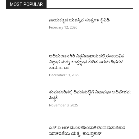
MOST POPULAR
ನಾಯಕತ್ವದ ಯಶಸ್ಸಿನ ಸೂತ್ರಗಳ ಕೈಪಿಡಿ
February 12, 2026
ಆದಿಚುಂಚನಗಿರಿ ವಿಶ್ವವಿದ್ಯಾಲಯದಲ್ಲಿ ರಸಾಯನಿಕ
ವಿಜ್ಞಾನ ಮತ್ತು ತಂತ್ರಜ್ಞಾನ ಕುರಿತ ಎರಡು ದಿನಗಳ
ಕಾರ್ಯಾಗಾರ
December 13, 2025
ತುಮಕೂರಿನಲ್ಲಿ ದಿನದಮಟ್ಟಿಗೆ ವಿಧಾನಭಾ ಅಧಿವೇಶನ:
ಸಿದ್ಧತೆ
November 8, 2025
ಎಸ್ ಐ ಆರ್ ಮೂಲಕಹಿಂಬಾಗಿಲಿಂದ ಮತಾಧಿಕಾರ
ನಿರಾಕರಣೆಯ ಯತ್ನ ; ಕಾಂ.ಪ್ರಕಾಶ್