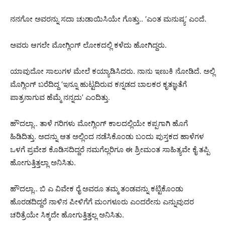
ನನಗೋ ಅವರನ್ನು ಸದಾ ಚುಡಾಯಿಸಿಯೇ ಗೊತ್ತು.. ‘ಎಂತ ಮನುಷ್ಯ’ ಎಂದೆ.
ಅವರು ಆಗಲೇ ಮೋಗ್ಲಿಂಗ್ ಲೋಕದಲ್ಲಿ ಕಳೆದು ಹೋಗಿದ್ದರು.
ಯಾವುದೋ ಸಾಲುಗಳ ಮೇಲೆ ಕಯ್ಯಾಡಿಸಿದರು. ನಾನು ಇಣುಕಿ ನೋಡಿದೆ. ಅಲ್ಲಿ
ಮೊಗ್ಲಿಂಗ್ ಬರೆದಿದ್ದ ‘ಇನ್ನೂ ಹುಟ್ಟದಿರುವ ಕನ್ನಡದ ಬಾಲಕರ ಕೃತಜ್ಞತೆಗೆ
ಪಾತ್ರನಾಗುವ ಹೆಮ್ಮೆ ನನ್ನದು’ ಎಂದಿತ್ತು.
ಹೌದಲ್ಲಾ.. ತಾಳೆ ಗರಿಗಳು ಮೋಗ್ಲಿಂಗ್ ಕಾಲದಲ್ಲಿಯೇ ಕಪ್ಪಗಾಗಿ ಹೊಗೆ
ಹಿಡಿದಿತ್ತು. ಅದನ್ನು ಆತ ಅಲ್ಲಿಂದ ನಡೆಸಿಕೊಂಡು ಬಂದು ಪುಸ್ತಕದ ಹಾಳೆಗಳ
ಒಳಗೆ ಪ್ರವೇಶ ಕೊಡಿಸದಿದ್ದರೆ ನಮಗೆಲ್ಲರಿಗೂ ಈ ಶ್ರೀಮಂತ ಸಾಹಿತ್ಯವೇ ಕೈ ತಪ್ಪಿ
ಹೋಗುತ್ತಿತ್ತಲ್ಲಾ ಅನಿಸಿತು.
ಹೌದಲ್ಲಾ.. ಬಿ ಎ ವಿವೇಕ ರೈ ಅವರೂ ತಮ್ಮ ತಂಡವನ್ನು ಕಟ್ಟಿಕೊಂಡು
ಹೊರಡದಿದ್ದರೆ ನಾಳಿನ ಪೀಳಿಗೆಗೆ ಮಂಗಳೂರು ಎಂದರೇನು ಎನ್ನುವುದರ
ಚರಿತ್ರೆಯೇ ಸಿಕ್ಕದೇ ಹೋಗುತ್ತಿತ್ತಲ್ಲ ಅನಿಸಿತು.