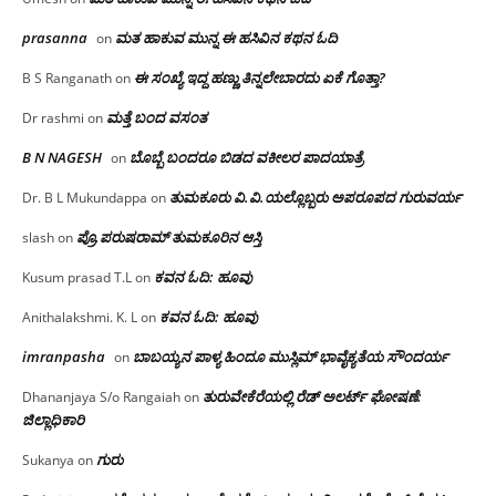
prasanna
ಮತ ಹಾಕುವ ಮುನ್ನ ಈ ಹಸಿವಿನ ಕಥನ ಓದಿ
on
ಈ ಸಂಖ್ಯೆ ಇದ್ದ ಹಣ್ಣು ತಿನ್ನಲೇಬಾರದು ಏಕೆ ಗೊತ್ತಾ?
B S Ranganath
on
ಮತ್ತೆ ಬಂದ ವಸಂತ
Dr rashmi
on
B N NAGESH
ಬೊಬ್ಬೆ ಬಂದರೂ ಬಿಡದ ವಕೀಲರ ಪಾದಯಾತ್ರೆ
on
ತುಮಕೂರು‌ ವಿ.ವಿ.ಯಲ್ಲೊಬ್ಬರು ಅಪರೂಪದ ಗುರುವರ್ಯ
Dr. B L Mukundappa
on
ಪ್ರೊ.ಪರುಷರಾಮ್ ತುಮಕೂರಿನ ಆಸ್ತಿ
slash
on
ಕವನ ಓದಿ: ಹೂವು
Kusum prasad T.L
on
ಕವನ ಓದಿ: ಹೂವು
Anithalakshmi. K. L
on
imranpasha
ಬಾಬಯ್ಯನ ಪಾಳ್ಯ ಹಿಂದೂ ಮುಸ್ಲಿಮ್ ಭಾವೈಕ್ಯತೆಯ ಸೌಂದರ್ಯ
on
ತುರುವೇಕೆರೆಯಲ್ಲಿ ರೆಡ್ ಅಲರ್ಟ್ ಘೋಷಣೆ:
Dhananjaya S/o Rangaiah
on
ಜಿಲ್ಲಾಧಿಕಾರಿ
ಗುರು
Sukanya
on