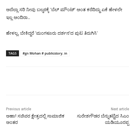
ಅದೆಲ್ಲಾ ಸರಿ ನೀವು ಬಲ್ಮಠಕ್ಕೆ ‘ಬೆಲ್ ಮೌಂಟ್’ ಅಂತ ಕರೆದಿದ್ದು ಏಕೆ ಹೇಳಲೇ
ಇಲ್ಲ ಅಂದಿರಾ..
ಹೇಳಲ್ಲ, ಬೇಕಿದ್ದರೆ ‘ಮಂಗಳೂರು ದರ್ಶನ’ದ ಪುಟ ತಿರುಗಿಸಿ’
TAGS
#gn Mohan # publicstory. in
Previous article
Next article
ಅಹಾ! ಸಚಿವರ ಕ್ಷೇತ್ರದಲ್ಲಿ ಸಾಮಾಜಿಕ
ಸುರೇಶಗೌಡರ ಬೆನ್ನುತಟ್ಟಿದ ಸಿಎಂ
ಅಂತರ
ಯಡಿಯೂರಪ್ಪ