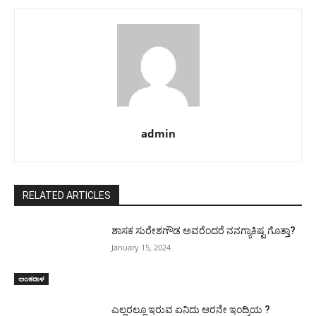
admin
RELATED ARTICLES
ಶಾಸಕ ಸುರೇಶಗೌಡ ಅವರೆಂದರೆ ನನಗ್ಯಾಕಿಷ್ಟ ಗೊತ್ತಾ?
January 15, 2024
ಅಂತರಾಳ
ಎಲ್ಲರಲ್ಲೂ ಇರುವ ಏನಿದು ಆರನೇ ಇಂದ್ರಿಯ ?