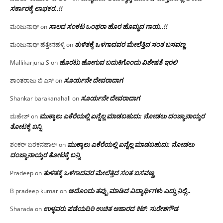
ಸರ್ಕಾರಕ್ಕೆ ಲಾಭಕರ..!!
ಸಾಲದ ಸಂಕಟ ಒಂಥರಾ ಹೊರ ಹೊಮ್ಮದ ಗಾಯ..!!
ಮಂಜುನಾಥ್
on
ತುಳಿತಕ್ಕೆ ಒಳಗಾದವರ ಮೇಲೆತ್ತಿದ ಸಂತ ಬಸವಣ್ಣ
ಮಂಜುನಾಥ್ ಹೆತ್ತೇನಹಳ್ಳಿ
on
ಹೊರಟು ಹೋಗುವ ಬದುಕಿಗೊಂದು ವಿಶೇಷತೆ ಇರಲಿ
Mallikarjuna S
on
ಸೂರ್ಯನೇ ದೇವರಾದಾಗ
ಶಾಂತರಾಜು ಬಿ ಎಸ್
on
ಸೂರ್ಯನೇ ದೇವರಾದಾಗ
Shankar barakanahall
on
ಮುಕ್ಕಾಲು ಎಕೆರೆಯಲ್ಲಿ ಏನ್ನೆಲ್ಲ‌ ಮಾಡಬಹುದು: ನೋಡಲು ದಂಜ್ಯಾನಾಯ್ಕರ
ಮಹೇಶ್
on
ತೋಟಕ್ಕೆ ಬನ್ನಿ
ಮುಕ್ಕಾಲು ಎಕೆರೆಯಲ್ಲಿ ಏನ್ನೆಲ್ಲ‌ ಮಾಡಬಹುದು: ನೋಡಲು
ಶಂಕರ್ ಬರಕನಹಾಲ್
on
ದಂಜ್ಯಾನಾಯ್ಕರ ತೋಟಕ್ಕೆ ಬನ್ನಿ
ತುಳಿತಕ್ಕೆ ಒಳಗಾದವರ ಮೇಲೆತ್ತಿದ ಸಂತ ಬಸವಣ್ಣ
Pradeep
on
ಅದೊಂದು ತಪ್ಪು ಮಾಡಿದ ವಿದ್ಯಾರ್ಥಿಗಳು ಎದ್ದು ನಿಲ್ಲಿ…
B pradeep kumar
on
ಉಳ್ಳವರು ಪಡೆಯದಿರಿ ಉಚಿತ ಆಹಾರದ ಕಿಟ್: ಸುರೇಶಗೌಡ
Sharada
on