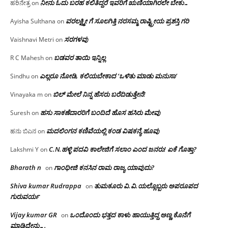
ನೀನು ಓದು ಬರಹ ಕಲಿತಿದ್ದರೆ ಇವರಿಗೆ ಋಣಿಯಾಗಿರಲೇ ಬೇಕು…
ಹರಿನೇತ್ರ
on
ವರಲಕ್ಷ್ಮೀ ಗೆ ಸೂಲಗಿತ್ತಿ ನರಸಮ್ಮ‌ ರಾಷ್ಟ್ರೀಯ ಪ್ರಶಸ್ತಿ ಗರಿ
Ayisha Sulthana
on
ಸರಗಳವು
Vaishnavi Metri
on
ಬಡವರ ತಾಯಿ ಇನ್ನಿಲ್ಲ
R C Mahesh
on
ಎಲ್ಲರೂ ನೋಡಿ, ಕಲಿಯಬೇಕಾದ ‘ಒಳಿತು ಮಾಡು ಮನುಸಾ’
Sindhu
on
ಬಿಲ್ ಮೇಲೆ ನಿನ್ನ ಹೆಸರು ಬರೆದಿಡುತ್ತೇನೆ!
Vinayaka m
on
ಹಸು ಸಾಕಣೆದಾರರಿಗೆ ಬಂದಿದೆ ಹೊಸ ಹಸಿರು ಮೇವು
Suresh
on
ಮದಲಿಂಗನ ಕಣಿವೆಯಲ್ಲಿ ಕಂಡ ವಿಷಕನ್ಯೆ ಹೂವು
ಹನು ಬಿಎನ
on
C.N.ಹಳ್ಳಿ ಪದವಿ ಕಾಲೇಜಿಗೆ ಸಲಾಂ‌ ಎಂದ ಜನರು! ಏಕೆ ಗೊತ್ತಾ?
Lakshmi Y
on
Bharath n
ಗಾಂಧೀಜಿ ಕನಸಿನ ರಾಮ ರಾಜ್ಯ ಯಾವುದು?
on
Shiva kumar Rudrappa
ತುಮಕೂರು‌ ವಿ.ವಿ.ಯಲ್ಲೊಬ್ಬರು ಅಪರೂಪದ
on
ಗುರುವರ್ಯ
Vijay kumar GR
ಒಂದೊಂದು ಭತ್ತದ ಕಾಳು ಹಾಯುತ್ತಿದ್ದ ಅಣ್ಣ ಕೊನೆಗೆ
on
ಮಾಡಿದ್ದೇನು….