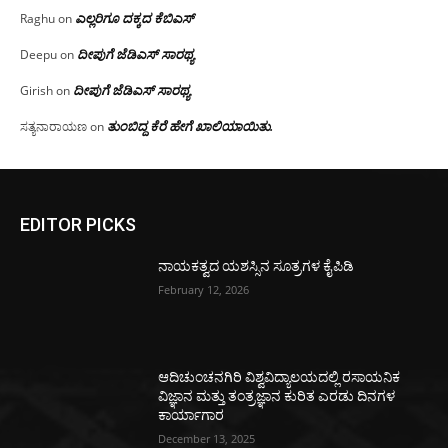
ಎಲ್ಲರಿಗೂ ದಕ್ಕದ ಕೆಬಿಎಸ್
Raghu
on
ದೀಪುಗೆ ಜೆಡಿಎಸ್ ಸಾರಥ್ಯ
Deepu
on
ದೀಪುಗೆ ಜೆಡಿಎಸ್ ಸಾರಥ್ಯ
Girish
on
ತುಂಬಿದ್ದ ಕೆರೆ ಹೇಗೆ ಖಾಲಿಯಾಯಿತು.
ಸತ್ಯನಾರಾಯಣ
on
EDITOR PICKS
ನಾಯಕತ್ವದ ಯಶಸ್ಸಿನ ಸೂತ್ರಗಳ ಕೈಪಿಡಿ
February 12, 2026
ಆದಿಚುಂಚನಗಿರಿ ವಿಶ್ವವಿದ್ಯಾಲಯದಲ್ಲಿ ರಸಾಯನಿಕ
ವಿಜ್ಞಾನ ಮತ್ತು ತಂತ್ರಜ್ಞಾನ ಕುರಿತ ಎರಡು ದಿನಗಳ
ಕಾರ್ಯಾಗಾರ
December 13, 2025