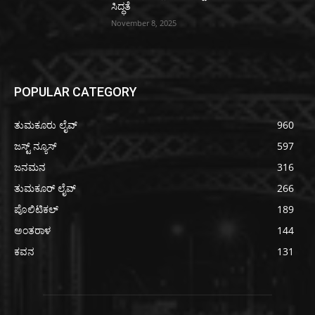
ಸಿದ್ಧತೆ
November 8, 2025
POPULAR CATEGORY
ತುಮಕೂರು ಲೈವ್
960
ಜಸ್ಟ್ ನ್ಯೂಸ್
597
ಜನಮನ
316
ತುಮಕೂರ್ ಲೈವ್
266
ಪೊಲಿಟಿಕಲ್
189
ಅಂತರಾಳ
144
ಕವನ
131