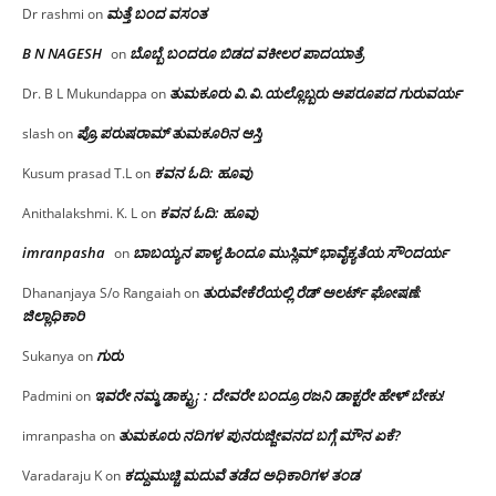
ಮತ್ತೆ ಬಂದ ವಸಂತ
Dr rashmi
on
B N NAGESH
ಬೊಬ್ಬೆ ಬಂದರೂ ಬಿಡದ ವಕೀಲರ ಪಾದಯಾತ್ರೆ
on
ತುಮಕೂರು‌ ವಿ.ವಿ.ಯಲ್ಲೊಬ್ಬರು ಅಪರೂಪದ ಗುರುವರ್ಯ
Dr. B L Mukundappa
on
ಪ್ರೊ.ಪರುಷರಾಮ್ ತುಮಕೂರಿನ ಆಸ್ತಿ
slash
on
ಕವನ ಓದಿ: ಹೂವು
Kusum prasad T.L
on
ಕವನ ಓದಿ: ಹೂವು
Anithalakshmi. K. L
on
imranpasha
ಬಾಬಯ್ಯನ ಪಾಳ್ಯ ಹಿಂದೂ ಮುಸ್ಲಿಮ್ ಭಾವೈಕ್ಯತೆಯ ಸೌಂದರ್ಯ
on
ತುರುವೇಕೆರೆಯಲ್ಲಿ ರೆಡ್ ಅಲರ್ಟ್ ಘೋಷಣೆ:
Dhananjaya S/o Rangaiah
on
ಜಿಲ್ಲಾಧಿಕಾರಿ
ಗುರು
Sukanya
on
ಇವರೇ ನಮ್ಮ ಡಾಕ್ಟ್ರು; : ದೇವರೇ ಬಂದ್ರೂ ರಜನಿ ಡಾಕ್ಟರೇ ಹೇಳ್ ಬೇಕು!
Padmini
on
ತುಮಕೂರು ನದಿಗಳ ಪುನರುಜ್ಜೀವನದ ಬಗ್ಗೆ ಮೌನ ಏಕೆ?
imranpasha
on
ಕದ್ದುಮುಚ್ಚಿ ಮದುವೆ ತಡೆದ ಅಧಿಕಾರಿಗಳ ತಂಡ
Varadaraju K
on