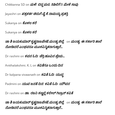
ಮಳೆ: ಬಿದ್ದ ಮರ, ಸಿಡಿಲಿಗೆ 5 ಮೇಕೆ ಸಾವು
Chikkanna SD
on
ಪತ್ರಕರ್ತ ಚಿದುಗೆ ವೈ.ಕೆ.ರಾಮಯ್ಯ ಪ್ರಶಸ್ತಿ
Jayashri
on
ಕೊಳಲ ಕರೆ
Sukanya
on
ಕೊಳಲ ಕರೆ
Sukanya
on
ಚಾ ಶಿ ಜಯಕುಮಾರ್ ಕೃಷ್ಣರಾಜಪೇಟೆ.ಮಂಡ್ಯ ಜಿಲ್ಲೆ.
ಮಂಡ್ಯ: ಈ ಸರ್ಕಾರಿ ಶಾಲೆ
on
ನೋಡಿದರೆ ಎಂಥವರೂ ಮೂಕವಿಸ್ಮಿತರಾಗುತ್ತಾರೆ…
ಕವನ ಓದಿ: ಚೆರ್ರಿ ಹೂವಿನ ಪ್ರೇಮ…
Dr rashmi
on
ಕವಿತೆಗೂ ಒಂದು ದಿನ
Anithalakshmi. K. L
on
ಕವಿತೆ ಓದಿ: ಯುದ್ಧ
Dr kalpana viswanath
on
ಯುವ ಜನತೆ ದಿನ: ಕವಿತೆ ಓದಿ- ಯೌವನ
Padmini
on
ಡಾ. ರಜನಿ‌ ಕಣ್ಣಲ್ಲಿ ಕಲೀಲ್ ಗಿಬ್ರಾನ್ ಕವಿತೆ
Dr rashmi
on
ಚಾ ಶಿ ಜಯಕುಮಾರ್ ಕೃಷ್ಣರಾಜಪೇಟೆ.ಮಂಡ್ಯ ಜಿಲ್ಲೆ.
ಮಂಡ್ಯ: ಈ ಸರ್ಕಾರಿ ಶಾಲೆ
on
ನೋಡಿದರೆ ಎಂಥವರೂ ಮೂಕವಿಸ್ಮಿತರಾಗುತ್ತಾರೆ…