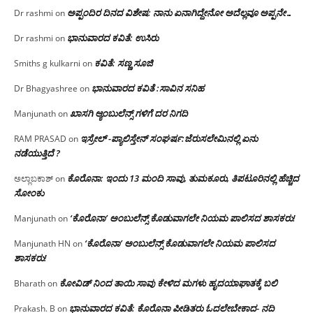
ಅಪ್ಪಂದಿರ ದಿನದ ವಿಶೇಷ: ನಾನು ಏನಾಗಿದ್ದೇನೋ‌ ಅದೆಲ್ಲವೂ ಅಪ್ಪನೇ…
Dr rashmi
on
ಭಾನುವಾರದ ಕವಿತೆ: ಉಸಿರು
Dr rashmi
on
ಕವಿತೆ: ಸಣ್ಣ ಸೂಜಿ
Smiths g kulkarni
on
ಭಾನುವಾರದ ಕವಿತೆ :ಸಾವಿನ ಸನಿಹ
Dr Bhagyashree
on
ಖಾಸಗಿ ಆ್ಯಂಬುಲೆನ್ಸ್ ಗಳಿಗೆ ದರ ನಿಗದಿ
Manjunath
on
ಇಸ್ರೇಲ್ -ಪ್ಯಾಲಿಸ್ತೇನ್ ಸಂಘರ್ಷ:ಜೆರುಸಲೇಮಿನಲ್ಲಿ ಏನು
RAM PRASAD
on
ನಡೆಯುತ್ತಿದೆ ?
ಕೊರೊನಾ: ಇಂದು 13 ಮಂದಿ ಸಾವು, ತುಮಕೂರು, ತಿಪಟೂರಿನಲ್ಲಿ ಹೆಚ್ಚಿದ
ಅಲ್ಲಾಬಕಾಶ್
on
ಸೋಂಕು
‘ಕೊರೊನಾ’ ಅಂಬುಲೆನ್ಸ್ ಕೊಡುವಾಗಲೇ ನಿಯಮ ಪಾಲಿಸದ ಶಾಸಕರು!
Manjunath
on
‘ಕೊರೊನಾ’ ಅಂಬುಲೆನ್ಸ್ ಕೊಡುವಾಗಲೇ ನಿಯಮ ಪಾಲಿಸದ
Manjunath HN
on
ಶಾಸಕರು!
ಕೋವಿಡ್ ನಿಂದ ತಾಯಿ ಸಾವು ಕೇಳಿದ ಮಗಳು ಹೃದಯಾಘಾತಕ್ಕೆ ಬಲಿ
Bharath
on
ಭಾನುವಾರದ ಕವಿತೆ: ಕೊರೊನಾ ಪೀಡಿತರು ಓದಲೇಬೇಕಾದ- ನದಿ
Prakash. B
on