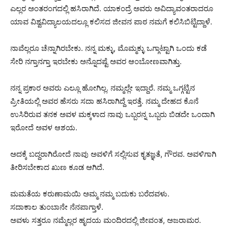
ಎಲ್ಲರ ಅಂತರಂಗದಲ್ಲಿ‌ ಹಸಿರಾಗಿದೆ. ಯಾಕಂದ್ರೆ ಅವರು ಅವಿದ್ಯಾವಂತರಾದರೂ
ಯಾವ ವಿಶ್ವವಿದ್ಯಾಲಯದಲ್ಲೂ ಕಲಿಸದ ಜೀವನ ಪಾಠ ನಮಗೆ ಕಲಿಸಿಬಿಟ್ಟಿದ್ದಾಳೆ.
ನಾವೆಲ್ಲರೂ ಚೆನ್ನಾಗಿರಬೇಕು.‌ ನನ್ನ ಮಕ್ಳು, ಮೊಮ್ಮಕ್ಳು ಒಗ್ಗಾಟ್ಟಾಗಿ ಒಂದು ಕಡೆ
ಸೇರಿ ನಗ್ತಾನಗ್ತಾ ಇರಬೇಕು ಅನ್ನೊದಷ್ಟೆ ಅವರ ಆಂಬೋಣವಾಗಿತ್ತು.
ನನ್ನ ಪ್ರಕಾರ ಅವರು ಎಲ್ಲೂ ಹೋಗಿಲ್ಲ. ನಮ್ಮಲ್ಲೇ ಇದ್ದಾರೆ. ನಮ್ಮ ಒಗ್ಗಟ್ಟಿನ
ಪ್ರೀತಿಯಲ್ಲಿ ಅವರ ಹೆಸರು ಸದಾ ಹಸಿರಾಗಿದ್ದೆ ಇರತ್ತೆ. ನಮ್ಮ ದೇಹದ ಕೊನೆ
ಉಸಿರಿರುವ ತನಕ ಅವಳ ಮಕ್ಕಳಾದ ನಾವು ಒಬ್ಬರನ್ನ ಒಬ್ಬರು‌ ಬಿಡದೇ ಒಂದಾಗಿ
ಇರೋದೆ ಅವಳ ಆಶಯ.
ಅದಕ್ಕೆ ಬದ್ದರಾಗಿರೋದೆ ನಾವು ಅವಳಿಗೆ ಸಲ್ಲಿಸುವ ಕೃತಜ್ಞತೆ, ಗೌರವ. ಅವಳಿಗಾಗಿ
ತೀರಿಸಬೇಕಾದ ಖುಣ‌ ಕೂಡ ಆಗಿದೆ.
ಮಮತೆಯ ಕರುಣಾಮಯಿ ಅಮ್ಮ ನಮ್ಮ ಬದುಕು ಬರೆದವಳು.
ಸದಾಕಾಲ ತುಂಬಾನೇ ನೆನಪಾಗ್ತಾಳೆ.
ಅವಳು ಸತ್ತರೂ ನಮ್ಮೆಲ್ಲರ ಹೃದಯ ಮಂದಿರದಲ್ಲಿ‌ ಜೀವಂತ, ಅಜರಾಮರ.