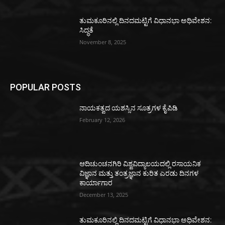
ತುಮಕೂರಿನಲ್ಲಿ ದಿನದಮಟ್ಟಿಗೆ ವಿಧಾನಭಾ ಅಧಿವೇಶನ:
ಸಿದ್ಧತೆ
November 8, 2025
POPULAR POSTS
ನಾಯಕತ್ವದ ಯಶಸ್ಸಿನ ಸೂತ್ರಗಳ ಕೈಪಿಡಿ
February 12, 2026
ಆದಿಚುಂಚನಗಿರಿ ವಿಶ್ವವಿದ್ಯಾಲಯದಲ್ಲಿ ರಸಾಯನಿಕ
ವಿಜ್ಞಾನ ಮತ್ತು ತಂತ್ರಜ್ಞಾನ ಕುರಿತ ಎರಡು ದಿನಗಳ
ಕಾರ್ಯಾಗಾರ
December 13, 2025
ತುಮಕೂರಿನಲ್ಲಿ ದಿನದಮಟ್ಟಿಗೆ ವಿಧಾನಭಾ ಅಧಿವೇಶನ: