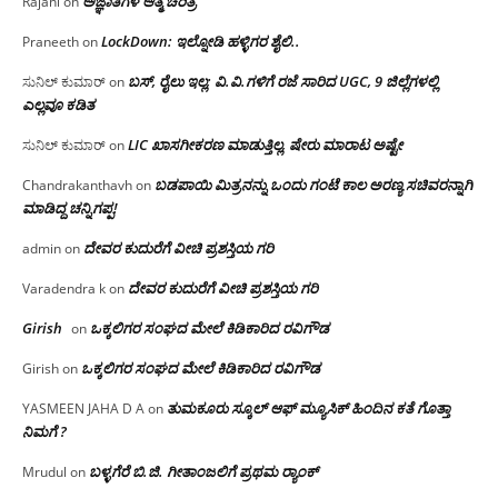
ಅಜ್ಞಾತಿಗಳ ಆತ್ಮ ಚರಿತ್ರೆ
Rajani
on
LockDown: ಇಲ್ನೋಡಿ ಹಳ್ಳಿಗರ ಶೈಲಿ..
Praneeth
on
ಬಸ್, ರೈಲು ಇಲ್ಲ; ವಿ.ವಿ.ಗಳಿಗೆ ರಜೆ ಸಾರಿದ UGC, 9 ಜಿಲ್ಲೆಗಳಲ್ಲಿ
ಸುನಿಲ್ ಕುಮಾರ್
on
ಎಲ್ಲವೂ ಕಡಿತ
LIC ಖಾಸಗೀಕರಣ ಮಾಡುತ್ತಿಲ್ಲ, ಷೇರು ಮಾರಾಟ ಅಷ್ಟೇ
ಸುನಿಲ್ ಕುಮಾರ್
on
ಬಡಪಾಯಿ ಮಿತ್ರನನ್ನು ಒಂದು ಗಂಟೆ ಕಾಲ ಅರಣ್ಯ ಸಚಿವರನ್ನಾಗಿ
Chandrakanthavh
on
ಮಾಡಿದ್ದ ಚನ್ನಿಗಪ್ಪ!
ದೇವರ ಕುದುರೆಗೆ ವೀಚಿ ಪ್ರಶಸ್ತಿಯ ಗರಿ
admin
on
ದೇವರ ಕುದುರೆಗೆ ವೀಚಿ ಪ್ರಶಸ್ತಿಯ ಗರಿ
Varadendra k
on
Girish
ಒಕ್ಕಲಿಗರ ಸಂಘದ ಮೇಲೆ ಕಿಡಿಕಾರಿದ ರವಿಗೌಡ
on
ಒಕ್ಕಲಿಗರ ಸಂಘದ ಮೇಲೆ ಕಿಡಿಕಾರಿದ ರವಿಗೌಡ
Girish
on
ತುಮಕೂರು ಸ್ಕೂಲ್ ಆಫ್ ಮ್ಯೂಸಿಕ್ ಹಿಂದಿನ ಕತೆ ಗೊತ್ತಾ
YASMEEN JAHA D A
on
ನಿಮಗೆ ?
ಬಳ್ಳಗೆರೆ ಬಿ.ಜಿ. ಗೀತಾಂಜಲಿಗೆ ಪ್ರಥಮ ರ‌್ಯಾಂಕ್
Mrudul
on