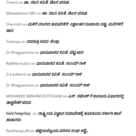
ಡಾ. ರಜನಿ ಕವಿತೆ: ಹೊಸ ವರುಷ
Triveni
on
ಡಾ. ರಜನಿ ಕವಿತೆ: ಹೊಸ ವರುಷ
Mahalakshmi MH
on
ಮಳೆಗೆ ನಲುಗಿದ ತುರುವೇಕೆರೆ: ಲಕ್ಷಾಂತರ ರೂಪಾಯಿ ನಷ್ಟ, ಮನೆಗಳಿಗೆ
Sharmith
on
ಹಾನಿ
ನವರಾತ್ರಿ ಕವನ :ಕೆಂಪು
Sukanya
on
ಭಾನುವಾರದ ಕವಿತೆ: ಬೆಟ್ಟ ಜಾರಿ
Dr Bhagyashree
on
ಭಾನುವಾರದ ಕವಿತೆ: ಸುಂಯ್ ಗಾಳಿ
Radhika kudur
on
ಭಾನುವಾರದ ಕವಿತೆ: ಸುಂಯ್ ಗಾಳಿ
G k kulkarni
on
ಭಾನುವಾರದ ಕವಿತೆ: ಸುಂಯ್ ಗಾಳಿ
Dr Bhagyashree
on
ಎಸ್. ರಮೇಶ್ ಗೆ ಕಾನೂನು ವಿಭಾಗದಲ್ಲಿ
MOHAMED IBRAHIM EHTESHAM
on
ಡಾಕ್ಟರೇಟ್ ಪದವಿ
lieleTewplory
ರಾಷ್ಟ್ರೀಯ ವಿಜ್ಞಾನ ಸಮಾವೇಶಕ್ಕೆ‌ ತುಮಕೂರು ಸರ್ಕಾರಿ ಶಾಲೆ
on
ಹುಡುಗರು
ಹಳ್ಳಿಯಲ್ಲೊಂದು ಪರಿಸರ ಸಂಘ ಕಟ್ಟಿ…
Kantharaju JN
on