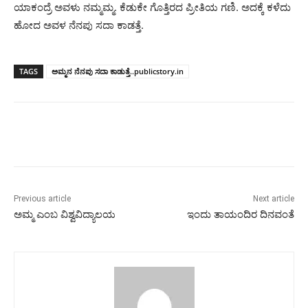
ಯಾಕಂದ್ರೆ ಅವಳು ನಮ್ಮಮ್ಮ. ಕೆಡುಕೇ ಗೊತ್ತಿರದ ಪ್ರೀತಿಯ ಗಣಿ. ಅದಕ್ಕೆ‌ ಕಳೆದು
ಹೋದ ಅವಳ ನೆನಪು ಸದಾ ಕಾಡತ್ತೆ.
TAGS
ಅಮ್ಮನ ನೆನಪು ಸದಾ ಕಾಡುತ್ತೆ..publicstory.in
Previous article
Next article
ಅಮ್ಮ ಎಂಬ ವಿಶ್ವವಿದ್ಯಾಲಯ
ಇಂದು ತಾಯಂದಿರ ದಿನವಂತೆ