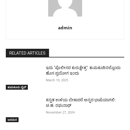
admin
RELATED ARTICLES
ಇದು ‘ಪೊಲೀಸರ ಕುರುಕ್ಷೇತ್ರ’: ತುಮಕೂರಿನಲ್ಲೊಂದು
ಹೊಸ ಪ್ರಯೋಗ ಇಂದು
March 10, 2025
ತುಮಕೂರು ಲೈವ್
ಕನ್ನಡ ಉಳಿಯ ಬೇಕಾದರೆ ಅನ್ನದ ಭಾಷೆಯಾಗಲಿ:
ಚ.ಹ. ರಘುನಾಥ್
November 27, 2024
ಜನಮನ