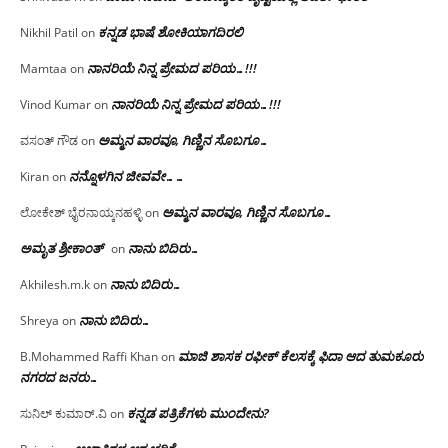
ಕನ್ನಡ ಭಾಷೆ ಶೋಕಿಯಾಗದಿರಲಿ
Nikhil Patil
on
ನಾನರಿಯೆ ನಿನ್ನ ಪ್ರೇಮದ ಪರಿಯ…!!!
Mamtaa
on
ನಾನರಿಯೆ ನಿನ್ನ ಪ್ರೇಮದ ಪರಿಯ…!!!
Vinod Kumar
on
ಅಮ್ಮನ ವಾರವೂ, ಗಿಣ್ಣಿನ ಸೊಬಗೂ…
ವಸಂತ್ ಗೌಡ
on
ನನ್ನೊಳಗಿನ ಜೀವವೇ……
Kiran
on
ಅಮ್ಮನ ವಾರವೂ, ಗಿಣ್ಣಿನ ಸೊಬಗೂ…
ಲೋಕೇಶ್ ಭೈರನಾಯ್ಕನಹಳ್ಳಿ
on
ಅಮೃತ ಶ್ರೀಕಾಂತ್
ನಾನು ಬಿದಿರು…
on
ನಾನು ಬಿದಿರು…
Akhilesh.m.k
on
ನಾನು ಬಿದಿರು…
Shreya
on
ಮಾಜಿ ಶಾಸಕ ರಫೀಕ್ ಕೆಲಸಕ್ಕೆ ಫಿದಾ ಆದ ತುಮಕೂರು
B.Mohammed Raffi Khan
on
ನಗರದ ಜನರು…
ಕನ್ನಡ ಪತ್ರಿಕೆಗಳು ಮುಂದೇನು?
ಸುನಿಲ್ ಕುಮಾರ್.ವಿ
on