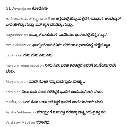
ಕೋರೋಣ
G L Devaraja
on
ಆಸ್ತಿಯಲ್ಲಿ ಹೆಣ್ಣು ಮಕ್ಕಳಿಗೆ ಸಮಭಾಗ; ಅಂಬೇಡ್ಕರ್
ಚಾ ಶಿ ಜಯಕುಮಾರ್ ಕೃಷ್ಣರಾಜಪೇಟೆ
on
ಏನು ಹೇಳಿದ್ರು ಗೊತ್ತಾ, ಏನ್ ತ್ಯಾಗ ಮಾಡಿದ್ರು ಗೊತ್ತಾ…
ಥಾಮ್ಸನ್ ರಾಯಿಟರ್ಸ್ ವರದಿಯೂ ಭಾರತದಲ್ಲಿ ಹೆಣ್ಣಿನ ಸ್ಥಾನ‌
Nagashtee
on
ಥಾಮ್ಸನ್ ರಾಯಿಟರ್ಸ್ ವರದಿಯೂ ಭಾರತದಲ್ಲಿ ಹೆಣ್ಣಿನ ಸ್ಥಾನ‌
ಆರ್.ಸಿ.ಮಹೇಶ್
on
ಗುಸು ಗುಸು ಪಿಸು ಪಿಸು
Savitha
on
ನೀನು ಓದು ಬರಹ ಕಲಿತಿದ್ದರೆ ಇವರಿಗೆ ಋಣಿಯಾಗಿರಲೇ
manjula(roopa babu)
on
ಬೇಕು…
ಇವರೇ‌ ನೋಡಿ‌ ನಮ್ಮ‌ ರಾಮಸ್ವಾಮಿ ಮೇಷ್ಟ್ರು…
Manjunath
on
ನೀನು ಓದು ಬರಹ ಕಲಿತಿದ್ದರೆ ಇವರಿಗೆ ಋಣಿಯಾಗಿರಲೇ ಬೇಕು…
admin
on
ನೀನು ಓದು ಬರಹ ಕಲಿತಿದ್ದರೆ ಇವರಿಗೆ ಋಣಿಯಾಗಿರಲೇ ಬೇಕು…
ಹರಿನೇತ್ರ
on
ವರಲಕ್ಷ್ಮೀ ಗೆ ಸೂಲಗಿತ್ತಿ ನರಸಮ್ಮ‌ ರಾಷ್ಟ್ರೀಯ ಪ್ರಶಸ್ತಿ ಗರಿ
Ayisha Sulthana
on
ಸರಗಳವು
Vaishnavi Metri
on