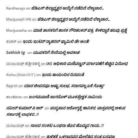
ಜೆಡಿಎಸ್ ಜಿಲ್ಲಾಧ್ಯಕ್ಷರ ಆಯ್ಕೆಗೆ ನಡೆದಿದೆ ಲೆಕ್ಕಾಚಾರ…
Kantharaju
on
ಜೆಡಿಎಸ್ ಜಿಲ್ಲಾಧ್ಯಕ್ಷರ ಆಯ್ಕೆಗೆ ನಡೆದಿದೆ ಲೆಕ್ಕಾಚಾರ…
Manjunath HN
on
ಮಾಜಿ ಶಾಸಕರಿಗೆ ಶಾಸಕ ಗೌರಿಶಂಕರ್ ಪತ್ರ, ಕೇಳಿದ್ದಾರೆ ಹಲವು ಪ್ರಶ್ನೆ
Manjunatha
on
ಇಂದು ಇಂಟರ್ ನ್ಯಾಶನಲ್ ಫ್ಯಾಮಿಲಿ ಡೇ ಅಂತೆ!
ಶಂಕರ್
on
Sathish tg
ಯುವಕರಿಗೆ ಸೇನೆಯಲ್ಲಿ ಅವಕಾಶ
on
IAS ಅಧಿಕಾರಿ ಮಣಿವಣ್ಣನ್ ವರ್ಗಾವಣೆಗೆ ಹೆಚ್ಚಿದ‌ ವಿರೋಧ
ಮಂಜುನಾಥ್ ಹೆತ್ತೇನಹಳ್ಳಿ
on
ಇಂದು ತಾಯಂದಿರ ದಿನವಂತೆ
Aishu (Aisiri.H.Y )
on
ಯಾರ ಜೀವನವೂ ಅಷ್ಟು ಸುಲಭ, ಸರಾಗವಲ್ಲ ಏಕೆ ಗೊತ್ತಾ?
Rajesh
on
ಜಂಗಮವಾಣಿ ಜಾಗದೊಳ್ ಮೂಕಪ್ರೇಕ್ಷಕ ನಾವಿಂದು
ಶಾಂತರಾಜು
on
ನವೀನ್ ಕುಮಾರ್ ಪಿ ಆರ್
ಮದ್ಯಪಾನ ಆರೋಗ್ಯಕ್ಕೆ ಹಾನಿಕರ; ವಾಸ್ತವದಲ್ಲಿ ಅಳುವ
on
ಸರ್ಕಾರಕ್ಕೆ ಲಾಭಕರ..!!
ಸಾಲದ ಸಂಕಟ ಒಂಥರಾ ಹೊರ ಹೊಮ್ಮದ ಗಾಯ..!!
ಮಂಜುನಾಥ್
on
ತುಳಿತಕ್ಕೆ ಒಳಗಾದವರ ಮೇಲೆತ್ತಿದ ಸಂತ ಬಸವಣ್ಣ
ಮಂಜುನಾಥ್ ಹೆತ್ತೇನಹಳ್ಳಿ
on