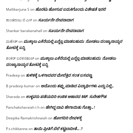
ಹೊರಟು ಹೋಗುವ ಬದುಕಿಗೊಂದು ವಿಶೇಷತೆ ಇರಲಿ
Mallikarjuna S
on
ಸೂರ್ಯನೇ ದೇವರಾದಾಗ
ಶಾಂತರಾಜು ಬಿ ಎಸ್
on
ಸೂರ್ಯನೇ ದೇವರಾದಾಗ
Shankar barakanahall
on
ಮುಕ್ಕಾಲು ಎಕೆರೆಯಲ್ಲಿ ಏನ್ನೆಲ್ಲ‌ ಮಾಡಬಹುದು: ನೋಡಲು ದಂಜ್ಯಾನಾಯ್ಕರ
ಮಹೇಶ್
on
ತೋಟಕ್ಕೆ ಬನ್ನಿ
ಮುಕ್ಕಾಲು ಎಕೆರೆಯಲ್ಲಿ ಏನ್ನೆಲ್ಲ‌ ಮಾಡಬಹುದು: ನೋಡಲು
ಶಂಕರ್ ಬರಕನಹಾಲ್
on
ದಂಜ್ಯಾನಾಯ್ಕರ ತೋಟಕ್ಕೆ ಬನ್ನಿ
ತುಳಿತಕ್ಕೆ ಒಳಗಾದವರ ಮೇಲೆತ್ತಿದ ಸಂತ ಬಸವಣ್ಣ
Pradeep
on
ಅದೊಂದು ತಪ್ಪು ಮಾಡಿದ ವಿದ್ಯಾರ್ಥಿಗಳು ಎದ್ದು ನಿಲ್ಲಿ…
B pradeep kumar
on
ಉಳ್ಳವರು ಪಡೆಯದಿರಿ ಉಚಿತ ಆಹಾರದ ಕಿಟ್: ಸುರೇಶಗೌಡ
Sharada
on
ಹೇಗಿದ್ದ ಬಾವಿ ಹೇಗಾಯಿತು ಗೊತ್ತಾ…!
Panchaksharaiah t h
on
ಹೋಗದಿರಿ ದೇವಳಕ್ಕೆ
Deepika Ramakrishnaiah
on
ತಾಯಿ ಪ್ರೀತಿಗೆ ಬೆಲೆ ಕಟ್ಟಲಾದೀತೆ….?
P.t.chikkanna
on