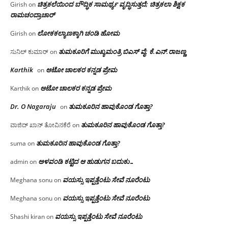
ಚಿತ್ರಕಲೆಯಿಂದ ಬೌದ್ಧಿಕ ಸಾಮರ್ಥ್ಯ ವೃದ್ಧಿಸುತ್ತದೆ; ಚಿತ್ರಕಲಾ ಶಿಕ್ಷಕ
Girish
on
ರಾಮಚಂದ್ರಾಚಾರ್
ಲೋಕಕಲ್ಯಾಣಕ್ಕಾಗಿ ಚಂಡಿ ಹೋಮ
Girish
on
ತುಮಕೂರಿಗೆ ಮುಖ್ಯಮಂತ್ರಿ ಬಿಎಸ್ ವೈ: ಕೆ.ಎನ್.ರಾಜಣ್ಣ
ಸುನಿಲ್ ಕುಮಾರ್
on
Karthik
ಆಟೋ ಚಾಲಕರ ಕನ್ನಡ ಪ್ರೇಮ
on
ಆಟೋ ಚಾಲಕರ ಕನ್ನಡ ಪ್ರೇಮ
Karthik
on
Dr. O Nagaraju
ತುಮಕೂರಿನ ಹಾವುಕೊಂಡ ಗೊತ್ತಾ?
on
ತುಮಕೂರಿನ ಹಾವುಕೊಂಡ ಗೊತ್ತಾ?
ವಾಜಿದ್ ಖಾನ್ ತೋವಿನಕೆರೆ
on
ತುಮಕೂರಿನ ಹಾವುಕೊಂಡ ಗೊತ್ತಾ?
suma
on
ಅಳವಂಡಿ ಕಟ್ಟಿದ ಆ ಹುಡುಗನ ಬದುಕು…
admin
on
ವಯಸ್ಸು ಇಪ್ಪತ್ತೆಂಟು ಸೇವೆ ನೂರೆಂಟು
Meghana sonu
on
ವಯಸ್ಸು ಇಪ್ಪತ್ತೆಂಟು ಸೇವೆ ನೂರೆಂಟು
Meghana sonu
on
ವಯಸ್ಸು ಇಪ್ಪತ್ತೆಂಟು ಸೇವೆ ನೂರೆಂಟು
Shashi kiran
on