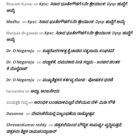
Kpsc: ಸಿರಾದ ಭೂತೇಗೌಡಗೆ 6ನೇ ಶ್ರೇಯಾಂಕ: Dysp ಹುದ್ದೆಗೆ
Bharath Kumar
on
ಆಯ್ಕೆ
Madhu
Kpsc: ಸಿರಾದ ಭೂತೇಗೌಡಗೆ 6ನೇ ಶ್ರೇಯಾಂಕ: Dysp ಹುದ್ದೆಗೆ ಆಯ್ಕೆ
on
Kpsc: ಸಿರಾದ ಭೂತೇಗೌಡಗೆ 6ನೇ ಶ್ರೇಯಾಂಕ: Dysp ಹುದ್ದೆಗೆ
Manjula dh gowda
on
ಆಯ್ಕೆ
Dr. O Nagaraju
ಕುಷ್ಠರೋಗಿಗಳತ್ತ ಕೈ ಚಾಚಿದ ಸತ್ಯಸಾಯಿ ಸಂಘಟನೆ
on
Dr. O Nagaraju
ದಬ್ಬಾಳಿಕೆ, ದಮನಕಾರಿ ನೀತಿ ಸಲ್ಲದು – ಜನಪರ ಚಿಂತಕ
on
ಕೆ.ದೊರೈರಾಜ್
Dr. O Nagaraju
ಮುಖ್ಯಶಿಕ್ಷಕರ ಕರ್ತವ್ಯ ಲೋಪ : ಪೋಷಕರ ಧರಣಿ
on
ಅಬ್ಬಾ, ಆಂಜನೇಯ!
hemantha
on
ಆರಂಭಿಕ ಬಂಡವಾಳವಿಲ್ಲದೆ ಬೆಳೆಯುವ ಬೆಳೆ- ಮಿಡಿ ಸೌತೆ
ಪಂಚಾಕ್ಷರಿ ಗುಬ್ಬಿ
on
Dasanna
ದೇವಲಕೆರೆಯಲ್ಲಿ ವಿಜೃಂಭಣೆಯ ರಾಜ್ಯೋತ್ಸವ
on
ShravanKumar reddy
ಚಿತ್ರಕಲೆಯಿಂದ ಬೌದ್ಧಿಕ ಸಾಮರ್ಥ್ಯ ವೃದ್ಧಿಸುತ್ತದೆ;
on
ಚಿತ್ರಕಲಾ ಶಿಕ್ಷಕ ರಾಮಚಂದ್ರಾಚಾರ್