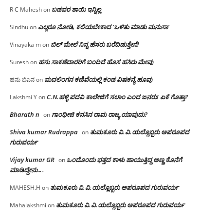
ಬಡವರ ತಾಯಿ ಇನ್ನಿಲ್ಲ
R C Mahesh
on
ಎಲ್ಲರೂ ನೋಡಿ, ಕಲಿಯಬೇಕಾದ ‘ಒಳಿತು ಮಾಡು ಮನುಸಾ’
Sindhu
on
ಬಿಲ್ ಮೇಲೆ ನಿನ್ನ ಹೆಸರು ಬರೆದಿಡುತ್ತೇನೆ!
Vinayaka m
on
ಹಸು ಸಾಕಣೆದಾರರಿಗೆ ಬಂದಿದೆ ಹೊಸ ಹಸಿರು ಮೇವು
Suresh
on
ಮದಲಿಂಗನ ಕಣಿವೆಯಲ್ಲಿ ಕಂಡ ವಿಷಕನ್ಯೆ ಹೂವು
ಹನು ಬಿಎನ
on
C.N.ಹಳ್ಳಿ ಪದವಿ ಕಾಲೇಜಿಗೆ ಸಲಾಂ‌ ಎಂದ ಜನರು! ಏಕೆ ಗೊತ್ತಾ?
Lakshmi Y
on
Bharath n
ಗಾಂಧೀಜಿ ಕನಸಿನ ರಾಮ ರಾಜ್ಯ ಯಾವುದು?
on
Shiva kumar Rudrappa
ತುಮಕೂರು‌ ವಿ.ವಿ.ಯಲ್ಲೊಬ್ಬರು ಅಪರೂಪದ
on
ಗುರುವರ್ಯ
Vijay kumar GR
ಒಂದೊಂದು ಭತ್ತದ ಕಾಳು ಹಾಯುತ್ತಿದ್ದ ಅಣ್ಣ ಕೊನೆಗೆ
on
ಮಾಡಿದ್ದೇನು….
ತುಮಕೂರು‌ ವಿ.ವಿ.ಯಲ್ಲೊಬ್ಬರು ಅಪರೂಪದ ಗುರುವರ್ಯ
MAHESH.H
on
ತುಮಕೂರು‌ ವಿ.ವಿ.ಯಲ್ಲೊಬ್ಬರು ಅಪರೂಪದ ಗುರುವರ್ಯ
Mahalakshmi
on