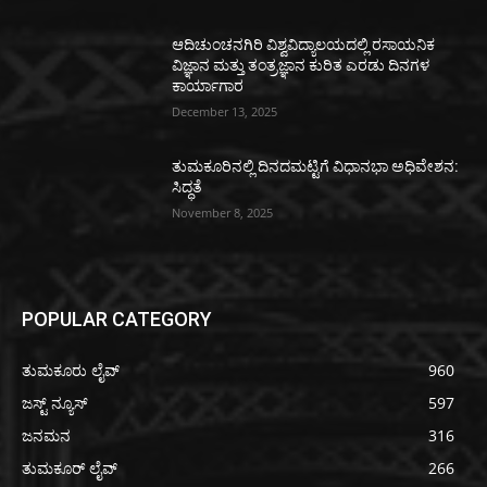
ಆದಿಚುಂಚನಗಿರಿ ವಿಶ್ವವಿದ್ಯಾಲಯದಲ್ಲಿ ರಸಾಯನಿಕ
ವಿಜ್ಞಾನ ಮತ್ತು ತಂತ್ರಜ್ಞಾನ ಕುರಿತ ಎರಡು ದಿನಗಳ
ಕಾರ್ಯಾಗಾರ
December 13, 2025
ತುಮಕೂರಿನಲ್ಲಿ ದಿನದಮಟ್ಟಿಗೆ ವಿಧಾನಭಾ ಅಧಿವೇಶನ:
ಸಿದ್ಧತೆ
November 8, 2025
POPULAR CATEGORY
ತುಮಕೂರು ಲೈವ್
960
ಜಸ್ಟ್ ನ್ಯೂಸ್
597
ಜನಮನ
316
ತುಮಕೂರ್ ಲೈವ್
266