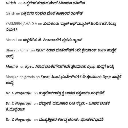
Girish
ಒಕ್ಕಲಿಗರ ಸಂಘದ ಮೇಲೆ ಕಿಡಿಕಾರಿದ ರವಿಗೌಡ
on
ಒಕ್ಕಲಿಗರ ಸಂಘದ ಮೇಲೆ ಕಿಡಿಕಾರಿದ ರವಿಗೌಡ
Girish
on
ತುಮಕೂರು ಸ್ಕೂಲ್ ಆಫ್ ಮ್ಯೂಸಿಕ್ ಹಿಂದಿನ ಕತೆ ಗೊತ್ತಾ
YASMEEN JAHA D A
on
ನಿಮಗೆ ?
ಬಳ್ಳಗೆರೆ ಬಿ.ಜಿ. ಗೀತಾಂಜಲಿಗೆ ಪ್ರಥಮ ರ‌್ಯಾಂಕ್
Mrudul
on
Kpsc: ಸಿರಾದ ಭೂತೇಗೌಡಗೆ 6ನೇ ಶ್ರೇಯಾಂಕ: Dysp ಹುದ್ದೆಗೆ
Bharath Kumar
on
ಆಯ್ಕೆ
Madhu
Kpsc: ಸಿರಾದ ಭೂತೇಗೌಡಗೆ 6ನೇ ಶ್ರೇಯಾಂಕ: Dysp ಹುದ್ದೆಗೆ ಆಯ್ಕೆ
on
Kpsc: ಸಿರಾದ ಭೂತೇಗೌಡಗೆ 6ನೇ ಶ್ರೇಯಾಂಕ: Dysp ಹುದ್ದೆಗೆ
Manjula dh gowda
on
ಆಯ್ಕೆ
Dr. O Nagaraju
ಕುಷ್ಠರೋಗಿಗಳತ್ತ ಕೈ ಚಾಚಿದ ಸತ್ಯಸಾಯಿ ಸಂಘಟನೆ
on
Dr. O Nagaraju
ದಬ್ಬಾಳಿಕೆ, ದಮನಕಾರಿ ನೀತಿ ಸಲ್ಲದು – ಜನಪರ ಚಿಂತಕ
on
ಕೆ.ದೊರೈರಾಜ್
Dr. O Nagaraju
ಮುಖ್ಯಶಿಕ್ಷಕರ ಕರ್ತವ್ಯ ಲೋಪ : ಪೋಷಕರ ಧರಣಿ
on