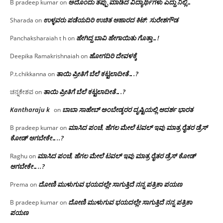
ಅದೊಂದು ತಪ್ಪು ಮಾಡಿದ ವಿದ್ಯಾರ್ಥಿಗಳು ಎದ್ದು ನಿಲ್ಲಿ…
B pradeep kumar
on
ಉಳ್ಳವರು ಪಡೆಯದಿರಿ ಉಚಿತ ಆಹಾರದ ಕಿಟ್: ಸುರೇಶಗೌಡ
Sharada
on
ಹೇಗಿದ್ದ ಬಾವಿ ಹೇಗಾಯಿತು ಗೊತ್ತಾ…!
Panchaksharaiah t h
on
ಹೋಗದಿರಿ ದೇವಳಕ್ಕೆ
Deepika Ramakrishnaiah
on
ತಾಯಿ ಪ್ರೀತಿಗೆ ಬೆಲೆ ಕಟ್ಟಲಾದೀತೆ….?
P.t.chikkanna
on
ತಾಯಿ ಪ್ರೀತಿಗೆ ಬೆಲೆ ಕಟ್ಟಲಾದೀತೆ….?
ಚನ್ನಕೇಶವ
on
Kantharaju k
ಬಾಬಾ ಸಾಹೇಬ್ ಅಂಬೇಡ್ಕರರ ದೃಷ್ಟಿಯಲ್ಲಿ ಆದರ್ಶ ಭಾರತ
on
ಮಾಸಿದ ಪಂಚೆ, ಹೆಗಲ ಮೇಲೆ ಟವಲ್‌ ಇವು ಮಾತ್ರ ರೈತರ ಡ್ರೆಸ್‌
B pradeep kumar
on
ಕೋಡ್ ಆಗಬೇಕೇ…..?‌
ಮಾಸಿದ ಪಂಚೆ, ಹೆಗಲ ಮೇಲೆ ಟವಲ್‌ ಇವು ಮಾತ್ರ ರೈತರ ಡ್ರೆಸ್‌ ಕೋಡ್
Raghu
on
ಆಗಬೇಕೇ…..?‌
ದೋಣಿ ಮುಳುಗುವ ಭಯದಲ್ಲೇ ಸಾಗುತ್ತಿದೆ ನನ್ನ ಪತ್ರಿಕಾ ಪಯಣ
Prema
on
ದೋಣಿ ಮುಳುಗುವ ಭಯದಲ್ಲೇ ಸಾಗುತ್ತಿದೆ ನನ್ನ ಪತ್ರಿಕಾ
B pradeep kumar
on
ಪಯಣ