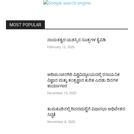
MOST POPULAR
ನಾಯಕತ್ವದ ಯಶಸ್ಸಿನ ಸೂತ್ರಗಳ ಕೈಪಿಡಿ
February 12, 2026
ಆದಿಚುಂಚನಗಿರಿ ವಿಶ್ವವಿದ್ಯಾಲಯದಲ್ಲಿ ರಸಾಯನಿಕ
ವಿಜ್ಞಾನ ಮತ್ತು ತಂತ್ರಜ್ಞಾನ ಕುರಿತ ಎರಡು ದಿನಗಳ
ಕಾರ್ಯಾಗಾರ
December 13, 2025
ತುಮಕೂರಿನಲ್ಲಿ ದಿನದಮಟ್ಟಿಗೆ ವಿಧಾನಭಾ ಅಧಿವೇಶನ:
ಸಿದ್ಧತೆ
November 8, 2025