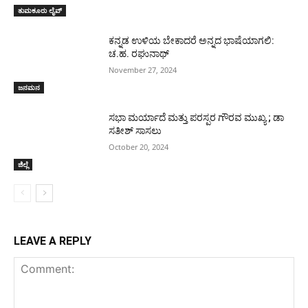
ತುಮಕೂರು ಲೈವ್
ಕನ್ನಡ ಉಳಿಯ ಬೇಕಾದರೆ ಅನ್ನದ ಭಾಷೆಯಾಗಲಿ:
ಚ.ಹ. ರಘುನಾಥ್
November 27, 2024
ಜನಮನ
ಸಭಾ ಮರ್ಯಾದೆ ಮತ್ತು ಪರಸ್ಪರ ಗೌರವ ಮುಖ್ಯ ; ಡಾ
ಸತೀಶ್ ಸಾಸಲು
October 20, 2024
ಜಿಲ್ಲೆ
LEAVE A REPLY