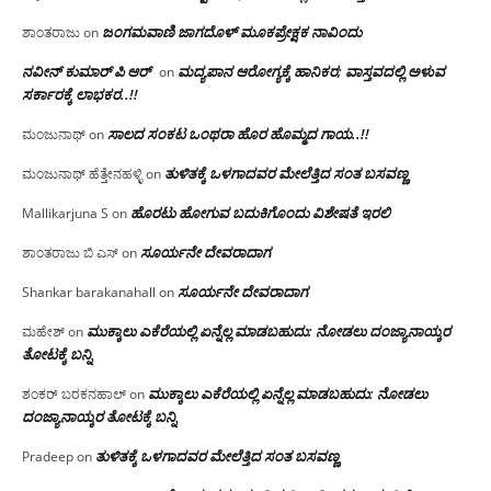
ಜಂಗಮವಾಣಿ ಜಾಗದೊಳ್ ಮೂಕಪ್ರೇಕ್ಷಕ ನಾವಿಂದು
ಶಾಂತರಾಜು
on
ನವೀನ್ ಕುಮಾರ್ ಪಿ ಆರ್
ಮದ್ಯಪಾನ ಆರೋಗ್ಯಕ್ಕೆ ಹಾನಿಕರ; ವಾಸ್ತವದಲ್ಲಿ ಅಳುವ
on
ಸರ್ಕಾರಕ್ಕೆ ಲಾಭಕರ..!!
ಸಾಲದ ಸಂಕಟ ಒಂಥರಾ ಹೊರ ಹೊಮ್ಮದ ಗಾಯ..!!
ಮಂಜುನಾಥ್
on
ತುಳಿತಕ್ಕೆ ಒಳಗಾದವರ ಮೇಲೆತ್ತಿದ ಸಂತ ಬಸವಣ್ಣ
ಮಂಜುನಾಥ್ ಹೆತ್ತೇನಹಳ್ಳಿ
on
ಹೊರಟು ಹೋಗುವ ಬದುಕಿಗೊಂದು ವಿಶೇಷತೆ ಇರಲಿ
Mallikarjuna S
on
ಸೂರ್ಯನೇ ದೇವರಾದಾಗ
ಶಾಂತರಾಜು ಬಿ ಎಸ್
on
ಸೂರ್ಯನೇ ದೇವರಾದಾಗ
Shankar barakanahall
on
ಮುಕ್ಕಾಲು ಎಕೆರೆಯಲ್ಲಿ ಏನ್ನೆಲ್ಲ‌ ಮಾಡಬಹುದು: ನೋಡಲು ದಂಜ್ಯಾನಾಯ್ಕರ
ಮಹೇಶ್
on
ತೋಟಕ್ಕೆ ಬನ್ನಿ
ಮುಕ್ಕಾಲು ಎಕೆರೆಯಲ್ಲಿ ಏನ್ನೆಲ್ಲ‌ ಮಾಡಬಹುದು: ನೋಡಲು
ಶಂಕರ್ ಬರಕನಹಾಲ್
on
ದಂಜ್ಯಾನಾಯ್ಕರ ತೋಟಕ್ಕೆ ಬನ್ನಿ
ತುಳಿತಕ್ಕೆ ಒಳಗಾದವರ ಮೇಲೆತ್ತಿದ ಸಂತ ಬಸವಣ್ಣ
Pradeep
on