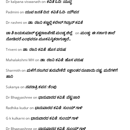
ಕವಿತೆ ಓದಿ: ಯುದ್ಧ
Dr kalpana viswanath
on
ಯುವ ಜನತೆ ದಿನ: ಕವಿತೆ ಓದಿ- ಯೌವನ
Padmini
on
ಡಾ. ರಜನಿ‌ ಕಣ್ಣಲ್ಲಿ ಕಲೀಲ್ ಗಿಬ್ರಾನ್ ಕವಿತೆ
Dr rashmi
on
ಚಾ ಶಿ ಜಯಕುಮಾರ್ ಕೃಷ್ಣರಾಜಪೇಟೆ.ಮಂಡ್ಯ ಜಿಲ್ಲೆ.
ಮಂಡ್ಯ: ಈ ಸರ್ಕಾರಿ ಶಾಲೆ
on
ನೋಡಿದರೆ ಎಂಥವರೂ ಮೂಕವಿಸ್ಮಿತರಾಗುತ್ತಾರೆ…
ಡಾ. ರಜನಿ ಕವಿತೆ: ಹೊಸ ವರುಷ
Triveni
on
ಡಾ. ರಜನಿ ಕವಿತೆ: ಹೊಸ ವರುಷ
Mahalakshmi MH
on
ಮಳೆಗೆ ನಲುಗಿದ ತುರುವೇಕೆರೆ: ಲಕ್ಷಾಂತರ ರೂಪಾಯಿ ನಷ್ಟ, ಮನೆಗಳಿಗೆ
Sharmith
on
ಹಾನಿ
ನವರಾತ್ರಿ ಕವನ :ಕೆಂಪು
Sukanya
on
ಭಾನುವಾರದ ಕವಿತೆ: ಬೆಟ್ಟ ಜಾರಿ
Dr Bhagyashree
on
ಭಾನುವಾರದ ಕವಿತೆ: ಸುಂಯ್ ಗಾಳಿ
Radhika kudur
on
ಭಾನುವಾರದ ಕವಿತೆ: ಸುಂಯ್ ಗಾಳಿ
G k kulkarni
on
ಭಾನುವಾರದ ಕವಿತೆ: ಸುಂಯ್ ಗಾಳಿ
Dr Bhagyashree
on