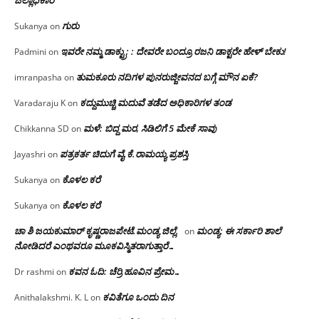
ಗುರು
Sukanya
on
ಇವರೇ ನಮ್ಮ ಡಾಕ್ಟ್ರು; : ದೇವರೇ ಬಂದ್ರೂ ರಜನಿ ಡಾಕ್ಟರೇ ಹೇಳ್ ಬೇಕು!
Padmini
on
ತುಮಕೂರು ನದಿಗಳ ಪುನರುಜ್ಜೀವನದ ಬಗ್ಗೆ ಮೌನ ಏಕೆ?
imranpasha
on
ಕದ್ದುಮುಚ್ಚಿ ಮದುವೆ ತಡೆದ ಅಧಿಕಾರಿಗಳ ತಂಡ
Varadaraju K
on
ಮಳೆ: ಬಿದ್ದ ಮರ, ಸಿಡಿಲಿಗೆ 5 ಮೇಕೆ ಸಾವು
Chikkanna SD
on
ಪತ್ರಕರ್ತ ಚಿದುಗೆ ವೈ.ಕೆ.ರಾಮಯ್ಯ ಪ್ರಶಸ್ತಿ
Jayashri
on
ಕೊಳಲ ಕರೆ
Sukanya
on
ಕೊಳಲ ಕರೆ
Sukanya
on
ಚಾ ಶಿ ಜಯಕುಮಾರ್ ಕೃಷ್ಣರಾಜಪೇಟೆ.ಮಂಡ್ಯ ಜಿಲ್ಲೆ.
ಮಂಡ್ಯ: ಈ ಸರ್ಕಾರಿ ಶಾಲೆ
on
ನೋಡಿದರೆ ಎಂಥವರೂ ಮೂಕವಿಸ್ಮಿತರಾಗುತ್ತಾರೆ…
ಕವನ ಓದಿ: ಚೆರ್ರಿ ಹೂವಿನ ಪ್ರೇಮ…
Dr rashmi
on
ಕವಿತೆಗೂ ಒಂದು ದಿನ
Anithalakshmi. K. L
on