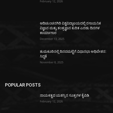
February 12, 2026
ಆದಿಚುಂಚನಗಿರಿ ವಿಶ್ವವಿದ್ಯಾಲಯದಲ್ಲಿ ರಸಾಯನಿಕ
ವಿಜ್ಞಾನ ಮತ್ತು ತಂತ್ರಜ್ಞಾನ ಕುರಿತ ಎರಡು ದಿನಗಳ
ಕಾರ್ಯಾಗಾರ
December 13, 2025
ತುಮಕೂರಿನಲ್ಲಿ ದಿನದಮಟ್ಟಿಗೆ ವಿಧಾನಭಾ ಅಧಿವೇಶನ:
ಸಿದ್ಧತೆ
November 8, 2025
POPULAR POSTS
ನಾಯಕತ್ವದ ಯಶಸ್ಸಿನ ಸೂತ್ರಗಳ ಕೈಪಿಡಿ
February 12, 2026