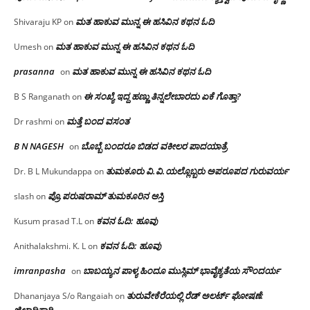
ಮತ ಹಾಕುವ ಮುನ್ನ ಈ ಹಸಿವಿನ ಕಥನ ಓದಿ
Shivaraju KP
on
ಮತ ಹಾಕುವ ಮುನ್ನ ಈ ಹಸಿವಿನ ಕಥನ ಓದಿ
Umesh
on
prasanna
ಮತ ಹಾಕುವ ಮುನ್ನ ಈ ಹಸಿವಿನ ಕಥನ ಓದಿ
on
ಈ ಸಂಖ್ಯೆ ಇದ್ದ ಹಣ್ಣು ತಿನ್ನಲೇಬಾರದು ಏಕೆ ಗೊತ್ತಾ?
B S Ranganath
on
ಮತ್ತೆ ಬಂದ ವಸಂತ
Dr rashmi
on
B N NAGESH
ಬೊಬ್ಬೆ ಬಂದರೂ ಬಿಡದ ವಕೀಲರ ಪಾದಯಾತ್ರೆ
on
ತುಮಕೂರು‌ ವಿ.ವಿ.ಯಲ್ಲೊಬ್ಬರು ಅಪರೂಪದ ಗುರುವರ್ಯ
Dr. B L Mukundappa
on
ಪ್ರೊ.ಪರುಷರಾಮ್ ತುಮಕೂರಿನ ಆಸ್ತಿ
slash
on
ಕವನ ಓದಿ: ಹೂವು
Kusum prasad T.L
on
ಕವನ ಓದಿ: ಹೂವು
Anithalakshmi. K. L
on
imranpasha
ಬಾಬಯ್ಯನ ಪಾಳ್ಯ ಹಿಂದೂ ಮುಸ್ಲಿಮ್ ಭಾವೈಕ್ಯತೆಯ ಸೌಂದರ್ಯ
on
ತುರುವೇಕೆರೆಯಲ್ಲಿ ರೆಡ್ ಅಲರ್ಟ್ ಘೋಷಣೆ:
Dhananjaya S/o Rangaiah
on
ಜಿಲ್ಲಾಧಿಕಾರಿ