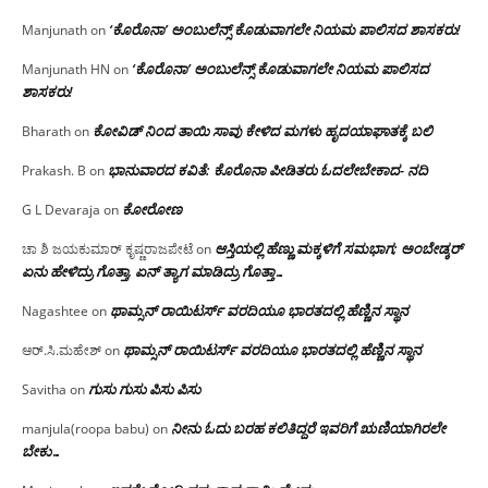
‘ಕೊರೊನಾ’ ಅಂಬುಲೆನ್ಸ್ ಕೊಡುವಾಗಲೇ ನಿಯಮ ಪಾಲಿಸದ ಶಾಸಕರು!
Manjunath
on
‘ಕೊರೊನಾ’ ಅಂಬುಲೆನ್ಸ್ ಕೊಡುವಾಗಲೇ ನಿಯಮ ಪಾಲಿಸದ
Manjunath HN
on
ಶಾಸಕರು!
ಕೋವಿಡ್ ನಿಂದ ತಾಯಿ ಸಾವು ಕೇಳಿದ ಮಗಳು ಹೃದಯಾಘಾತಕ್ಕೆ ಬಲಿ
Bharath
on
ಭಾನುವಾರದ ಕವಿತೆ: ಕೊರೊನಾ ಪೀಡಿತರು ಓದಲೇಬೇಕಾದ- ನದಿ
Prakash. B
on
ಕೋರೋಣ
G L Devaraja
on
ಆಸ್ತಿಯಲ್ಲಿ ಹೆಣ್ಣು ಮಕ್ಕಳಿಗೆ ಸಮಭಾಗ; ಅಂಬೇಡ್ಕರ್
ಚಾ ಶಿ ಜಯಕುಮಾರ್ ಕೃಷ್ಣರಾಜಪೇಟೆ
on
ಏನು ಹೇಳಿದ್ರು ಗೊತ್ತಾ, ಏನ್ ತ್ಯಾಗ ಮಾಡಿದ್ರು ಗೊತ್ತಾ…
ಥಾಮ್ಸನ್ ರಾಯಿಟರ್ಸ್ ವರದಿಯೂ ಭಾರತದಲ್ಲಿ ಹೆಣ್ಣಿನ ಸ್ಥಾನ‌
Nagashtee
on
ಥಾಮ್ಸನ್ ರಾಯಿಟರ್ಸ್ ವರದಿಯೂ ಭಾರತದಲ್ಲಿ ಹೆಣ್ಣಿನ ಸ್ಥಾನ‌
ಆರ್.ಸಿ.ಮಹೇಶ್
on
ಗುಸು ಗುಸು ಪಿಸು ಪಿಸು
Savitha
on
ನೀನು ಓದು ಬರಹ ಕಲಿತಿದ್ದರೆ ಇವರಿಗೆ ಋಣಿಯಾಗಿರಲೇ
manjula(roopa babu)
on
ಬೇಕು…