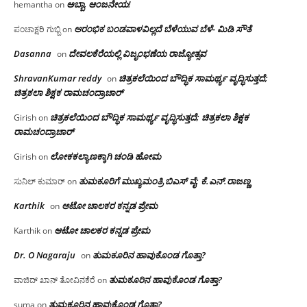
ಅಬ್ಬಾ, ಆಂಜನೇಯ!
hemantha
on
ಆರಂಭಿಕ ಬಂಡವಾಳವಿಲ್ಲದೆ ಬೆಳೆಯುವ ಬೆಳೆ- ಮಿಡಿ ಸೌತೆ
ಪಂಚಾಕ್ಷರಿ ಗುಬ್ಬಿ
on
Dasanna
ದೇವಲಕೆರೆಯಲ್ಲಿ ವಿಜೃಂಭಣೆಯ ರಾಜ್ಯೋತ್ಸವ
on
ShravanKumar reddy
ಚಿತ್ರಕಲೆಯಿಂದ ಬೌದ್ಧಿಕ ಸಾಮರ್ಥ್ಯ ವೃದ್ಧಿಸುತ್ತದೆ;
on
ಚಿತ್ರಕಲಾ ಶಿಕ್ಷಕ ರಾಮಚಂದ್ರಾಚಾರ್
ಚಿತ್ರಕಲೆಯಿಂದ ಬೌದ್ಧಿಕ ಸಾಮರ್ಥ್ಯ ವೃದ್ಧಿಸುತ್ತದೆ; ಚಿತ್ರಕಲಾ ಶಿಕ್ಷಕ
Girish
on
ರಾಮಚಂದ್ರಾಚಾರ್
ಲೋಕಕಲ್ಯಾಣಕ್ಕಾಗಿ ಚಂಡಿ ಹೋಮ
Girish
on
ತುಮಕೂರಿಗೆ ಮುಖ್ಯಮಂತ್ರಿ ಬಿಎಸ್ ವೈ: ಕೆ.ಎನ್.ರಾಜಣ್ಣ
ಸುನಿಲ್ ಕುಮಾರ್
on
Karthik
ಆಟೋ ಚಾಲಕರ ಕನ್ನಡ ಪ್ರೇಮ
on
ಆಟೋ ಚಾಲಕರ ಕನ್ನಡ ಪ್ರೇಮ
Karthik
on
Dr. O Nagaraju
ತುಮಕೂರಿನ ಹಾವುಕೊಂಡ ಗೊತ್ತಾ?
on
ತುಮಕೂರಿನ ಹಾವುಕೊಂಡ ಗೊತ್ತಾ?
ವಾಜಿದ್ ಖಾನ್ ತೋವಿನಕೆರೆ
on
ತುಮಕೂರಿನ ಹಾವುಕೊಂಡ ಗೊತ್ತಾ?
suma
on