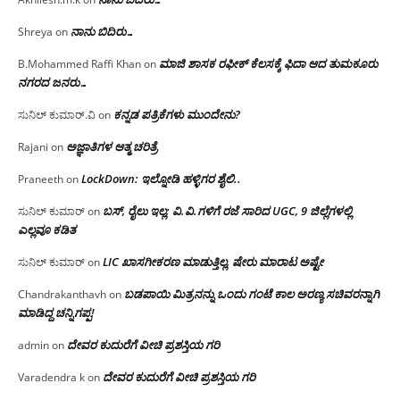
ನಾನು ಬಿದಿರು…
Shreya
on
ಮಾಜಿ ಶಾಸಕ ರಫೀಕ್ ಕೆಲಸಕ್ಕೆ ಫಿದಾ ಆದ ತುಮಕೂರು
B.Mohammed Raffi Khan
on
ನಗರದ ಜನರು…
ಕನ್ನಡ ಪತ್ರಿಕೆಗಳು ಮುಂದೇನು?
ಸುನಿಲ್ ಕುಮಾರ್.ವಿ
on
ಅಜ್ಞಾತಿಗಳ ಆತ್ಮ ಚರಿತ್ರೆ
Rajani
on
LockDown: ಇಲ್ನೋಡಿ ಹಳ್ಳಿಗರ ಶೈಲಿ..
Praneeth
on
ಬಸ್, ರೈಲು ಇಲ್ಲ; ವಿ.ವಿ.ಗಳಿಗೆ ರಜೆ ಸಾರಿದ UGC, 9 ಜಿಲ್ಲೆಗಳಲ್ಲಿ
ಸುನಿಲ್ ಕುಮಾರ್
on
ಎಲ್ಲವೂ ಕಡಿತ
LIC ಖಾಸಗೀಕರಣ ಮಾಡುತ್ತಿಲ್ಲ, ಷೇರು ಮಾರಾಟ ಅಷ್ಟೇ
ಸುನಿಲ್ ಕುಮಾರ್
on
ಬಡಪಾಯಿ ಮಿತ್ರನನ್ನು ಒಂದು ಗಂಟೆ ಕಾಲ ಅರಣ್ಯ ಸಚಿವರನ್ನಾಗಿ
Chandrakanthavh
on
ಮಾಡಿದ್ದ ಚನ್ನಿಗಪ್ಪ!
ದೇವರ ಕುದುರೆಗೆ ವೀಚಿ ಪ್ರಶಸ್ತಿಯ ಗರಿ
admin
on
ದೇವರ ಕುದುರೆಗೆ ವೀಚಿ ಪ್ರಶಸ್ತಿಯ ಗರಿ
Varadendra k
on