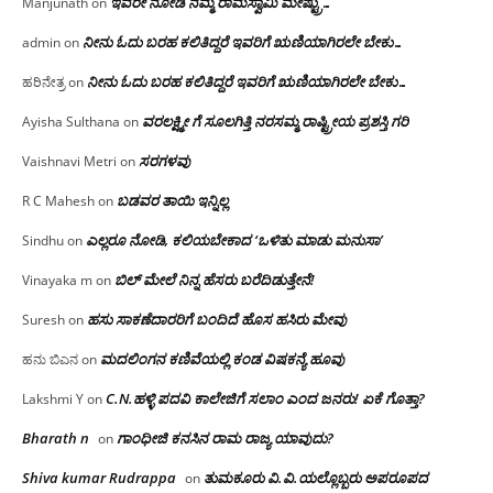
ಇವರೇ‌ ನೋಡಿ‌ ನಮ್ಮ‌ ರಾಮಸ್ವಾಮಿ ಮೇಷ್ಟ್ರು…
Manjunath
on
ನೀನು ಓದು ಬರಹ ಕಲಿತಿದ್ದರೆ ಇವರಿಗೆ ಋಣಿಯಾಗಿರಲೇ ಬೇಕು…
admin
on
ನೀನು ಓದು ಬರಹ ಕಲಿತಿದ್ದರೆ ಇವರಿಗೆ ಋಣಿಯಾಗಿರಲೇ ಬೇಕು…
ಹರಿನೇತ್ರ
on
ವರಲಕ್ಷ್ಮೀ ಗೆ ಸೂಲಗಿತ್ತಿ ನರಸಮ್ಮ‌ ರಾಷ್ಟ್ರೀಯ ಪ್ರಶಸ್ತಿ ಗರಿ
Ayisha Sulthana
on
ಸರಗಳವು
Vaishnavi Metri
on
ಬಡವರ ತಾಯಿ ಇನ್ನಿಲ್ಲ
R C Mahesh
on
ಎಲ್ಲರೂ ನೋಡಿ, ಕಲಿಯಬೇಕಾದ ‘ಒಳಿತು ಮಾಡು ಮನುಸಾ’
Sindhu
on
ಬಿಲ್ ಮೇಲೆ ನಿನ್ನ ಹೆಸರು ಬರೆದಿಡುತ್ತೇನೆ!
Vinayaka m
on
ಹಸು ಸಾಕಣೆದಾರರಿಗೆ ಬಂದಿದೆ ಹೊಸ ಹಸಿರು ಮೇವು
Suresh
on
ಮದಲಿಂಗನ ಕಣಿವೆಯಲ್ಲಿ ಕಂಡ ವಿಷಕನ್ಯೆ ಹೂವು
ಹನು ಬಿಎನ
on
C.N.ಹಳ್ಳಿ ಪದವಿ ಕಾಲೇಜಿಗೆ ಸಲಾಂ‌ ಎಂದ ಜನರು! ಏಕೆ ಗೊತ್ತಾ?
Lakshmi Y
on
Bharath n
ಗಾಂಧೀಜಿ ಕನಸಿನ ರಾಮ ರಾಜ್ಯ ಯಾವುದು?
on
Shiva kumar Rudrappa
ತುಮಕೂರು‌ ವಿ.ವಿ.ಯಲ್ಲೊಬ್ಬರು ಅಪರೂಪದ
on