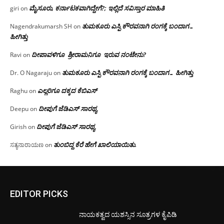
ಮೈಸೂರು, ಕರ್ನಾಟಕವಾಗಿದ್ದೇಗೆ?; ಇಲ್ಲಿದೆ ಸವಿಸ್ತಾರ ಮಾಹಿತಿ
giri
on
ತುಮಕೂರು ಎಸ್ಪಿ ಕೌರವನಾಗಿ ರಂಗಕ್ಕೆ ಬಂದಾಗ…
Nagendrakumarsh SH
on
ಹೀಗಿತ್ತು
ದೀಪಾವಳಿಗೂ ಶ್ರೀರಾಮನಿಗೂ ಇರುವ ನಂಟೇನು?
Ravi
on
ತುಮಕೂರು ಎಸ್ಪಿ ಕೌರವನಾಗಿ ರಂಗಕ್ಕೆ ಬಂದಾಗ… ಹೀಗಿತ್ತು
Dr. O Nagaraju
on
ಎಲ್ಲರಿಗೂ ದಕ್ಕದ ಕೆಬಿಎಸ್
Raghu
on
ದೀಪುಗೆ ಜೆಡಿಎಸ್ ಸಾರಥ್ಯ
Deepu
on
ದೀಪುಗೆ ಜೆಡಿಎಸ್ ಸಾರಥ್ಯ
Girish
on
ತುಂಬಿದ್ದ ಕೆರೆ ಹೇಗೆ ಖಾಲಿಯಾಯಿತು.
ಸತ್ಯನಾರಾಯಣ
on
EDITOR PICKS
ನಾಯಕತ್ವದ ಯಶಸ್ಸಿನ ಸೂತ್ರಗಳ ಕೈಪಿಡಿ