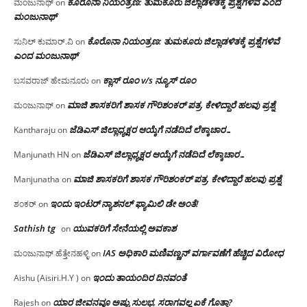
ಕೊರೊನಾ ನಿಯಂತ್ರಣ: ತುಮಕೂರು ಜಿಲ್ಲಾಡಳಿತಕ್ಕೆ ಪ್ರಶ್ನೆಗಳಿವೆ ಎಂದ
ಮಂಜುನಾಥ್
on
ಮಂಜು‌ನಾಥ್
ಕೊರೊನಾ ನಿಯಂತ್ರಣ: ತುಮಕೂರು ಜಿಲ್ಲಾಡಳಿತಕ್ಕೆ ಪ್ರಶ್ನೆಗಳಿವೆ
ಸುನಿಲ್ ಕುಮಾರ್.ವಿ
on
ಎಂದ ಮಂಜು‌ನಾಥ್
ಕ್ಲಾಸ್ ರೂಂ v/s ನ್ಯೂಸ್ ರೂಂ
ಬಸವರಾಜ್ ಹೇಮನೂರು
on
ಮಾಜಿ ಶಾಸಕರಿಗೆ ಶಾಸಕ ಗೌರಿಶಂಕರ್ ಪತ್ರ, ಕೇಳಿದ್ದಾರೆ ಹಲವು ಪ್ರಶ್ನೆ
ಮಂಜುನಾಥ್
on
ಜೆಡಿಎಸ್ ಜಿಲ್ಲಾಧ್ಯಕ್ಷರ ಆಯ್ಕೆಗೆ ನಡೆದಿದೆ ಲೆಕ್ಕಾಚಾರ…
Kantharaju
on
ಜೆಡಿಎಸ್ ಜಿಲ್ಲಾಧ್ಯಕ್ಷರ ಆಯ್ಕೆಗೆ ನಡೆದಿದೆ ಲೆಕ್ಕಾಚಾರ…
Manjunath HN
on
ಮಾಜಿ ಶಾಸಕರಿಗೆ ಶಾಸಕ ಗೌರಿಶಂಕರ್ ಪತ್ರ, ಕೇಳಿದ್ದಾರೆ ಹಲವು ಪ್ರಶ್ನೆ
Manjunatha
on
ಇಂದು ಇಂಟರ್ ನ್ಯಾಶನಲ್ ಫ್ಯಾಮಿಲಿ ಡೇ ಅಂತೆ!
ಶಂಕರ್
on
Sathish tg
ಯುವಕರಿಗೆ ಸೇನೆಯಲ್ಲಿ ಅವಕಾಶ
on
IAS ಅಧಿಕಾರಿ ಮಣಿವಣ್ಣನ್ ವರ್ಗಾವಣೆಗೆ ಹೆಚ್ಚಿದ‌ ವಿರೋಧ
ಮಂಜುನಾಥ್ ಹೆತ್ತೇನಹಳ್ಳಿ
on
ಇಂದು ತಾಯಂದಿರ ದಿನವಂತೆ
Aishu (Aisiri.H.Y )
on
ಯಾರ ಜೀವನವೂ ಅಷ್ಟು ಸುಲಭ, ಸರಾಗವಲ್ಲ ಏಕೆ ಗೊತ್ತಾ?
Rajesh
on