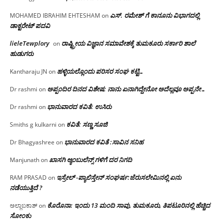
ಎಸ್. ರಮೇಶ್ ಗೆ ಕಾನೂನು ವಿಭಾಗದಲ್ಲಿ
MOHAMED IBRAHIM EHTESHAM
on
ಡಾಕ್ಟರೇಟ್ ಪದವಿ
lieleTewplory
ರಾಷ್ಟ್ರೀಯ ವಿಜ್ಞಾನ ಸಮಾವೇಶಕ್ಕೆ‌ ತುಮಕೂರು ಸರ್ಕಾರಿ ಶಾಲೆ
on
ಹುಡುಗರು
ಹಳ್ಳಿಯಲ್ಲೊಂದು ಪರಿಸರ ಸಂಘ ಕಟ್ಟಿ…
Kantharaju JN
on
ಅಪ್ಪಂದಿರ ದಿನದ ವಿಶೇಷ: ನಾನು ಏನಾಗಿದ್ದೇನೋ‌ ಅದೆಲ್ಲವೂ ಅಪ್ಪನೇ…
Dr rashmi
on
ಭಾನುವಾರದ ಕವಿತೆ: ಉಸಿರು
Dr rashmi
on
ಕವಿತೆ: ಸಣ್ಣ ಸೂಜಿ
Smiths g kulkarni
on
ಭಾನುವಾರದ ಕವಿತೆ :ಸಾವಿನ ಸನಿಹ
Dr Bhagyashree
on
ಖಾಸಗಿ ಆ್ಯಂಬುಲೆನ್ಸ್ ಗಳಿಗೆ ದರ ನಿಗದಿ
Manjunath
on
ಇಸ್ರೇಲ್ -ಪ್ಯಾಲಿಸ್ತೇನ್ ಸಂಘರ್ಷ:ಜೆರುಸಲೇಮಿನಲ್ಲಿ ಏನು
RAM PRASAD
on
ನಡೆಯುತ್ತಿದೆ ?
ಕೊರೊನಾ: ಇಂದು 13 ಮಂದಿ ಸಾವು, ತುಮಕೂರು, ತಿಪಟೂರಿನಲ್ಲಿ ಹೆಚ್ಚಿದ
ಅಲ್ಲಾಬಕಾಶ್
on
ಸೋಂಕು