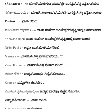
Shankar B K
ದೋಣಿ ಮುಳುಗುವ ಭಯದಲ್ಲೇ ಸಾಗುತ್ತಿದೆ ನನ್ನ ಪತ್ರಿಕಾ ಪಯಣ
on
ದೋಣಿ ಮುಳುಗುವ ಭಯದಲ್ಲೇ ಸಾಗುತ್ತಿದೆ ನನ್ನ ಪತ್ರಿಕಾ ಪಯಣ
ಸುನಿಲ್ ಕುಮಾರ್.ವಿ
on
Karthik
ನಾನು ಬಿದಿರು…
on
ಬಾಬಾ ಸಾಹೇಬ್ ಅಂಬೇಡ್ಕರರ ದೃಷ್ಟಿಯಲ್ಲಿ ಆದರ್ಶ ಭಾರತ
ಮಂಜುನಾಥ್ ಹೆತ್ತೇನಹಳ್ಳಿ
on
ಬಾಬಾ ಸಾಹೇಬ್ ಅಂಬೇಡ್ಕರರ ದೃಷ್ಟಿಯಲ್ಲಿ ಆದರ್ಶ ಭಾರತ
Srinivasa rk
on
ಕನ್ನಡ ಭಾಷೆ ಶೋಕಿಯಾಗದಿರಲಿ
Nikhil Patil
on
ನಾನರಿಯೆ ನಿನ್ನ ಪ್ರೇಮದ ಪರಿಯ…!!!
Mamtaa
on
ನಾನರಿಯೆ ನಿನ್ನ ಪ್ರೇಮದ ಪರಿಯ…!!!
Vinod Kumar
on
ಅಮ್ಮನ ವಾರವೂ, ಗಿಣ್ಣಿನ ಸೊಬಗೂ…
ವಸಂತ್ ಗೌಡ
on
ನನ್ನೊಳಗಿನ ಜೀವವೇ……
Kiran
on
ಅಮ್ಮನ ವಾರವೂ, ಗಿಣ್ಣಿನ ಸೊಬಗೂ…
ಲೋಕೇಶ್ ಭೈರನಾಯ್ಕನಹಳ್ಳಿ
on
ಅಮೃತ ಶ್ರೀಕಾಂತ್
ನಾನು ಬಿದಿರು…
on
ನಾನು ಬಿದಿರು…
Akhilesh.m.k
on