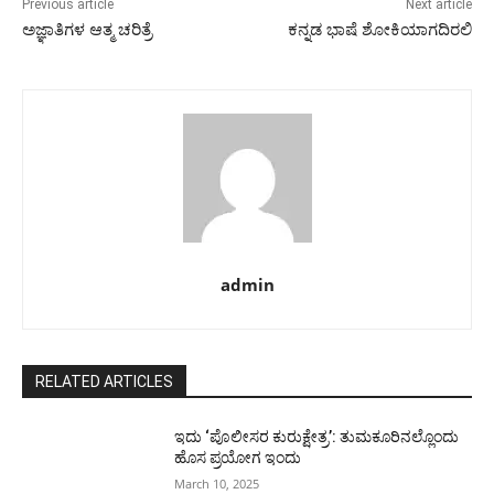
Previous article
Next article
ಅಜ್ಞಾತಿಗಳ ಆತ್ಮ ಚರಿತ್ರೆ
ಕನ್ನಡ ಭಾಷೆ ಶೋಕಿಯಾಗದಿರಲಿ
admin
RELATED ARTICLES
ಇದು ‘ಪೊಲೀಸರ ಕುರುಕ್ಷೇತ್ರ’: ತುಮಕೂರಿನಲ್ಲೊಂದು
ಹೊಸ ಪ್ರಯೋಗ ಇಂದು
March 10, 2025