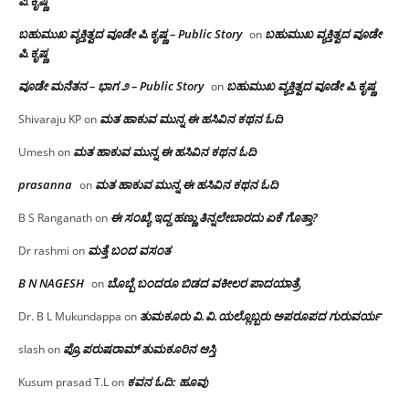
ಪಿ.ಕೃಷ್ಣ
ಬಹುಮುಖ ವ್ಯಕ್ತಿತ್ವದ ವೂಡೇ ಪಿ.ಕೃಷ್ಣ – Public Story
ಬಹುಮುಖ ವ್ಯಕ್ತಿತ್ವದ ವೂಡೇ
on
ಪಿ.ಕೃಷ್ಣ
ವೂಡೇ ಮನೆತನ – ಭಾಗ ೨ – Public Story
ಬಹುಮುಖ ವ್ಯಕ್ತಿತ್ವದ ವೂಡೇ ಪಿ.ಕೃಷ್ಣ
on
ಮತ ಹಾಕುವ ಮುನ್ನ ಈ ಹಸಿವಿನ ಕಥನ ಓದಿ
Shivaraju KP
on
ಮತ ಹಾಕುವ ಮುನ್ನ ಈ ಹಸಿವಿನ ಕಥನ ಓದಿ
Umesh
on
prasanna
ಮತ ಹಾಕುವ ಮುನ್ನ ಈ ಹಸಿವಿನ ಕಥನ ಓದಿ
on
ಈ ಸಂಖ್ಯೆ ಇದ್ದ ಹಣ್ಣು ತಿನ್ನಲೇಬಾರದು ಏಕೆ ಗೊತ್ತಾ?
B S Ranganath
on
ಮತ್ತೆ ಬಂದ ವಸಂತ
Dr rashmi
on
B N NAGESH
ಬೊಬ್ಬೆ ಬಂದರೂ ಬಿಡದ ವಕೀಲರ ಪಾದಯಾತ್ರೆ
on
ತುಮಕೂರು‌ ವಿ.ವಿ.ಯಲ್ಲೊಬ್ಬರು ಅಪರೂಪದ ಗುರುವರ್ಯ
Dr. B L Mukundappa
on
ಪ್ರೊ.ಪರುಷರಾಮ್ ತುಮಕೂರಿನ ಆಸ್ತಿ
slash
on
ಕವನ ಓದಿ: ಹೂವು
Kusum prasad T.L
on