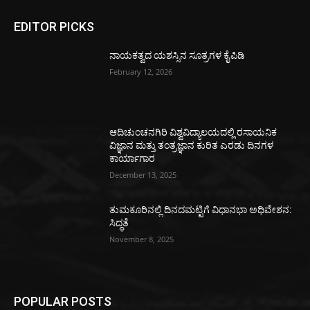
EDITOR PICKS
ನಾಯಕತ್ವದ ಯಶಸ್ಸಿನ ಸೂತ್ರಗಳ ಕೈಪಿಡಿ
February 12, 2026
ಆದಿಚುಂಚನಗಿರಿ ವಿಶ್ವವಿದ್ಯಾಲಯದಲ್ಲಿ ರಸಾಯನಿಕ
ವಿಜ್ಞಾನ ಮತ್ತು ತಂತ್ರಜ್ಞಾನ ಕುರಿತ ಎರಡು ದಿನಗಳ
ಕಾರ್ಯಾಗಾರ
December 13, 2025
ತುಮಕೂರಿನಲ್ಲಿ ದಿನದಮಟ್ಟಿಗೆ ವಿಧಾನಭಾ ಅಧಿವೇಶನ:
ಸಿದ್ಧತೆ
November 8, 2025
POPULAR POSTS