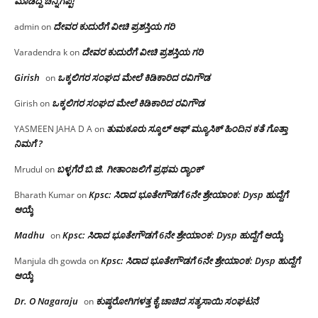
ಮಾಡಿದ್ದ ಚನ್ನಿಗಪ್ಪ!
ದೇವರ ಕುದುರೆಗೆ ವೀಚಿ ಪ್ರಶಸ್ತಿಯ ಗರಿ
admin
on
ದೇವರ ಕುದುರೆಗೆ ವೀಚಿ ಪ್ರಶಸ್ತಿಯ ಗರಿ
Varadendra k
on
Girish
ಒಕ್ಕಲಿಗರ ಸಂಘದ ಮೇಲೆ ಕಿಡಿಕಾರಿದ ರವಿಗೌಡ
on
ಒಕ್ಕಲಿಗರ ಸಂಘದ ಮೇಲೆ ಕಿಡಿಕಾರಿದ ರವಿಗೌಡ
Girish
on
ತುಮಕೂರು ಸ್ಕೂಲ್ ಆಫ್ ಮ್ಯೂಸಿಕ್ ಹಿಂದಿನ ಕತೆ ಗೊತ್ತಾ
YASMEEN JAHA D A
on
ನಿಮಗೆ ?
ಬಳ್ಳಗೆರೆ ಬಿ.ಜಿ. ಗೀತಾಂಜಲಿಗೆ ಪ್ರಥಮ ರ‌್ಯಾಂಕ್
Mrudul
on
Kpsc: ಸಿರಾದ ಭೂತೇಗೌಡಗೆ 6ನೇ ಶ್ರೇಯಾಂಕ: Dysp ಹುದ್ದೆಗೆ
Bharath Kumar
on
ಆಯ್ಕೆ
Madhu
Kpsc: ಸಿರಾದ ಭೂತೇಗೌಡಗೆ 6ನೇ ಶ್ರೇಯಾಂಕ: Dysp ಹುದ್ದೆಗೆ ಆಯ್ಕೆ
on
Kpsc: ಸಿರಾದ ಭೂತೇಗೌಡಗೆ 6ನೇ ಶ್ರೇಯಾಂಕ: Dysp ಹುದ್ದೆಗೆ
Manjula dh gowda
on
ಆಯ್ಕೆ
Dr. O Nagaraju
ಕುಷ್ಠರೋಗಿಗಳತ್ತ ಕೈ ಚಾಚಿದ ಸತ್ಯಸಾಯಿ ಸಂಘಟನೆ
on