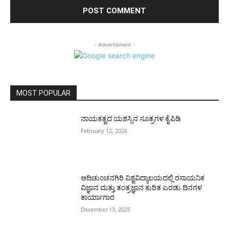
- Advertisment -
MOST POPULAR
ನಾಯಕತ್ವದ ಯಶಸ್ಸಿನ ಸೂತ್ರಗಳ ಕೈಪಿಡಿ
February 12, 2026
ಆದಿಚುಂಚನಗಿರಿ ವಿಶ್ವವಿದ್ಯಾಲಯದಲ್ಲಿ ರಸಾಯನಿಕ
ವಿಜ್ಞಾನ ಮತ್ತು ತಂತ್ರಜ್ಞಾನ ಕುರಿತ ಎರಡು ದಿನಗಳ
ಕಾರ್ಯಾಗಾರ
December 13, 2025