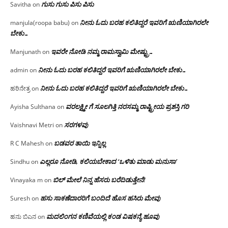
ಗುಸು ಗುಸು ಪಿಸು ಪಿಸು
Savitha
on
ನೀನು ಓದು ಬರಹ ಕಲಿತಿದ್ದರೆ ಇವರಿಗೆ ಋಣಿಯಾಗಿರಲೇ
manjula(roopa babu)
on
ಬೇಕು…
ಇವರೇ‌ ನೋಡಿ‌ ನಮ್ಮ‌ ರಾಮಸ್ವಾಮಿ ಮೇಷ್ಟ್ರು…
Manjunath
on
ನೀನು ಓದು ಬರಹ ಕಲಿತಿದ್ದರೆ ಇವರಿಗೆ ಋಣಿಯಾಗಿರಲೇ ಬೇಕು…
admin
on
ನೀನು ಓದು ಬರಹ ಕಲಿತಿದ್ದರೆ ಇವರಿಗೆ ಋಣಿಯಾಗಿರಲೇ ಬೇಕು…
ಹರಿನೇತ್ರ
on
ವರಲಕ್ಷ್ಮೀ ಗೆ ಸೂಲಗಿತ್ತಿ ನರಸಮ್ಮ‌ ರಾಷ್ಟ್ರೀಯ ಪ್ರಶಸ್ತಿ ಗರಿ
Ayisha Sulthana
on
ಸರಗಳವು
Vaishnavi Metri
on
ಬಡವರ ತಾಯಿ ಇನ್ನಿಲ್ಲ
R C Mahesh
on
ಎಲ್ಲರೂ ನೋಡಿ, ಕಲಿಯಬೇಕಾದ ‘ಒಳಿತು ಮಾಡು ಮನುಸಾ’
Sindhu
on
ಬಿಲ್ ಮೇಲೆ ನಿನ್ನ ಹೆಸರು ಬರೆದಿಡುತ್ತೇನೆ!
Vinayaka m
on
ಹಸು ಸಾಕಣೆದಾರರಿಗೆ ಬಂದಿದೆ ಹೊಸ ಹಸಿರು ಮೇವು
Suresh
on
ಮದಲಿಂಗನ ಕಣಿವೆಯಲ್ಲಿ ಕಂಡ ವಿಷಕನ್ಯೆ ಹೂವು
ಹನು ಬಿಎನ
on