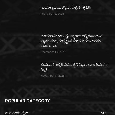
ನಾಯಕತ್ವದ ಯಶಸ್ಸಿನ ಸೂತ್ರಗಳ ಕೈಪಿಡಿ
February 12, 2026
ಆದಿಚುಂಚನಗಿರಿ ವಿಶ್ವವಿದ್ಯಾಲಯದಲ್ಲಿ ರಸಾಯನಿಕ
ವಿಜ್ಞಾನ ಮತ್ತು ತಂತ್ರಜ್ಞಾನ ಕುರಿತ ಎರಡು ದಿನಗಳ
ಕಾರ್ಯಾಗಾರ
December 13, 2025
ತುಮಕೂರಿನಲ್ಲಿ ದಿನದಮಟ್ಟಿಗೆ ವಿಧಾನಭಾ ಅಧಿವೇಶನ:
ಸಿದ್ಧತೆ
November 8, 2025
POPULAR CATEGORY
ತುಮಕೂರು ಲೈವ್
960