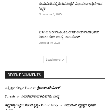
ತುಮಕೂರಿನಲ್ಲಿ ದಿನದಮಟ್ಟಿಗೆ ವಿಧಾನಭಾ ಅಧಿವೇಶನ:
ಸಿದ್ಧತೆ
November 8, 2025
ಎಸ್ ಐ ಆರ್ ಮೂಲಕಹಿಂಬಾಗಿಲಿಂದ ಮತಾಧಿಕಾರ
ನಿರಾಕರಣೆಯ ಯತ್ನ ; ಕಾಂ.ಪ್ರಕಾಶ್
October 19, 2025
Load more
RECENT COMMENTS
ಕ್ರೀಡಾಕೂಟ ಝಲಕ್
ಇನ್ಸ್ಪೆಕ್ಟರ್ ಸಲ್ಮಾನ್ ಕೆ ಎನ್
on
Suresh
ಓದಲೇಬೇಕಾದ‌ ಕವಿತೆಗಳು: ಬುದ್ಧ
on
ಕನ್ನಡಕ್ಕಾಗಿ ಜೈಲು ಸೇರಿದ ಕೃಷ್ಣ – Public Story
ಬಹುಮುಖ ವ್ಯಕ್ತಿತ್ವದ ವೂಡೇ
on