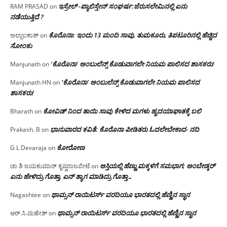
ಇಸ್ರೇಲ್ -ಪ್ಯಾಲಿಸ್ತೇನ್ ಸಂಘರ್ಷ:ಜೆರುಸಲೇಮಿನಲ್ಲಿ ಏನು
RAM PRASAD
on
ನಡೆಯುತ್ತಿದೆ ?
ಕೊರೊನಾ: ಇಂದು 13 ಮಂದಿ ಸಾವು, ತುಮಕೂರು, ತಿಪಟೂರಿನಲ್ಲಿ ಹೆಚ್ಚಿದ
ಅಲ್ಲಾಬಕಾಶ್
on
ಸೋಂಕು
‘ಕೊರೊನಾ’ ಅಂಬುಲೆನ್ಸ್ ಕೊಡುವಾಗಲೇ ನಿಯಮ ಪಾಲಿಸದ ಶಾಸಕರು!
Manjunath
on
‘ಕೊರೊನಾ’ ಅಂಬುಲೆನ್ಸ್ ಕೊಡುವಾಗಲೇ ನಿಯಮ ಪಾಲಿಸದ
Manjunath HN
on
ಶಾಸಕರು!
ಕೋವಿಡ್ ನಿಂದ ತಾಯಿ ಸಾವು ಕೇಳಿದ ಮಗಳು ಹೃದಯಾಘಾತಕ್ಕೆ ಬಲಿ
Bharath
on
ಭಾನುವಾರದ ಕವಿತೆ: ಕೊರೊನಾ ಪೀಡಿತರು ಓದಲೇಬೇಕಾದ- ನದಿ
Prakash. B
on
ಕೋರೋಣ
G L Devaraja
on
ಆಸ್ತಿಯಲ್ಲಿ ಹೆಣ್ಣು ಮಕ್ಕಳಿಗೆ ಸಮಭಾಗ; ಅಂಬೇಡ್ಕರ್
ಚಾ ಶಿ ಜಯಕುಮಾರ್ ಕೃಷ್ಣರಾಜಪೇಟೆ
on
ಏನು ಹೇಳಿದ್ರು ಗೊತ್ತಾ, ಏನ್ ತ್ಯಾಗ ಮಾಡಿದ್ರು ಗೊತ್ತಾ…
ಥಾಮ್ಸನ್ ರಾಯಿಟರ್ಸ್ ವರದಿಯೂ ಭಾರತದಲ್ಲಿ ಹೆಣ್ಣಿನ ಸ್ಥಾನ‌
Nagashtee
on
ಥಾಮ್ಸನ್ ರಾಯಿಟರ್ಸ್ ವರದಿಯೂ ಭಾರತದಲ್ಲಿ ಹೆಣ್ಣಿನ ಸ್ಥಾನ‌
ಆರ್.ಸಿ.ಮಹೇಶ್
on