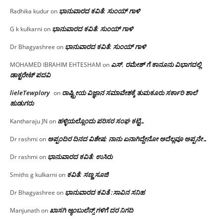
ಭಾನುವಾರದ ಕವಿತೆ: ಸುಂಯ್ ಗಾಳಿ
Radhika kudur
on
ಭಾನುವಾರದ ಕವಿತೆ: ಸುಂಯ್ ಗಾಳಿ
G k kulkarni
on
ಭಾನುವಾರದ ಕವಿತೆ: ಸುಂಯ್ ಗಾಳಿ
Dr Bhagyashree
on
ಎಸ್. ರಮೇಶ್ ಗೆ ಕಾನೂನು ವಿಭಾಗದಲ್ಲಿ
MOHAMED IBRAHIM EHTESHAM
on
ಡಾಕ್ಟರೇಟ್ ಪದವಿ
lieleTewplory
ರಾಷ್ಟ್ರೀಯ ವಿಜ್ಞಾನ ಸಮಾವೇಶಕ್ಕೆ‌ ತುಮಕೂರು ಸರ್ಕಾರಿ ಶಾಲೆ
on
ಹುಡುಗರು
ಹಳ್ಳಿಯಲ್ಲೊಂದು ಪರಿಸರ ಸಂಘ ಕಟ್ಟಿ…
Kantharaju JN
on
ಅಪ್ಪಂದಿರ ದಿನದ ವಿಶೇಷ: ನಾನು ಏನಾಗಿದ್ದೇನೋ‌ ಅದೆಲ್ಲವೂ ಅಪ್ಪನೇ…
Dr rashmi
on
ಭಾನುವಾರದ ಕವಿತೆ: ಉಸಿರು
Dr rashmi
on
ಕವಿತೆ: ಸಣ್ಣ ಸೂಜಿ
Smiths g kulkarni
on
ಭಾನುವಾರದ ಕವಿತೆ :ಸಾವಿನ ಸನಿಹ
Dr Bhagyashree
on
ಖಾಸಗಿ ಆ್ಯಂಬುಲೆನ್ಸ್ ಗಳಿಗೆ ದರ ನಿಗದಿ
Manjunath
on