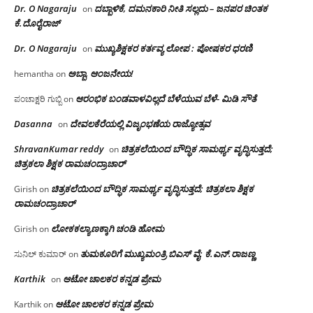
Dr. O Nagaraju
ದಬ್ಬಾಳಿಕೆ, ದಮನಕಾರಿ ನೀತಿ ಸಲ್ಲದು – ಜನಪರ ಚಿಂತಕ
on
ಕೆ.ದೊರೈರಾಜ್
Dr. O Nagaraju
ಮುಖ್ಯಶಿಕ್ಷಕರ ಕರ್ತವ್ಯ ಲೋಪ : ಪೋಷಕರ ಧರಣಿ
on
ಅಬ್ಬಾ, ಆಂಜನೇಯ!
hemantha
on
ಆರಂಭಿಕ ಬಂಡವಾಳವಿಲ್ಲದೆ ಬೆಳೆಯುವ ಬೆಳೆ- ಮಿಡಿ ಸೌತೆ
ಪಂಚಾಕ್ಷರಿ ಗುಬ್ಬಿ
on
Dasanna
ದೇವಲಕೆರೆಯಲ್ಲಿ ವಿಜೃಂಭಣೆಯ ರಾಜ್ಯೋತ್ಸವ
on
ShravanKumar reddy
ಚಿತ್ರಕಲೆಯಿಂದ ಬೌದ್ಧಿಕ ಸಾಮರ್ಥ್ಯ ವೃದ್ಧಿಸುತ್ತದೆ;
on
ಚಿತ್ರಕಲಾ ಶಿಕ್ಷಕ ರಾಮಚಂದ್ರಾಚಾರ್
ಚಿತ್ರಕಲೆಯಿಂದ ಬೌದ್ಧಿಕ ಸಾಮರ್ಥ್ಯ ವೃದ್ಧಿಸುತ್ತದೆ; ಚಿತ್ರಕಲಾ ಶಿಕ್ಷಕ
Girish
on
ರಾಮಚಂದ್ರಾಚಾರ್
ಲೋಕಕಲ್ಯಾಣಕ್ಕಾಗಿ ಚಂಡಿ ಹೋಮ
Girish
on
ತುಮಕೂರಿಗೆ ಮುಖ್ಯಮಂತ್ರಿ ಬಿಎಸ್ ವೈ: ಕೆ.ಎನ್.ರಾಜಣ್ಣ
ಸುನಿಲ್ ಕುಮಾರ್
on
Karthik
ಆಟೋ ಚಾಲಕರ ಕನ್ನಡ ಪ್ರೇಮ
on
ಆಟೋ ಚಾಲಕರ ಕನ್ನಡ ಪ್ರೇಮ
Karthik
on