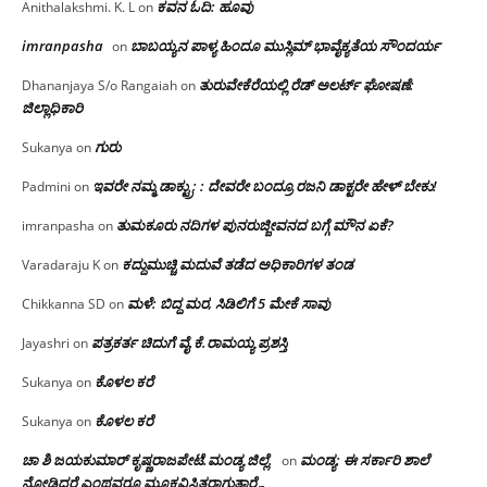
ಕವನ ಓದಿ: ಹೂವು
Anithalakshmi. K. L
on
imranpasha
ಬಾಬಯ್ಯನ ಪಾಳ್ಯ ಹಿಂದೂ ಮುಸ್ಲಿಮ್ ಭಾವೈಕ್ಯತೆಯ ಸೌಂದರ್ಯ
on
ತುರುವೇಕೆರೆಯಲ್ಲಿ ರೆಡ್ ಅಲರ್ಟ್ ಘೋಷಣೆ:
Dhananjaya S/o Rangaiah
on
ಜಿಲ್ಲಾಧಿಕಾರಿ
ಗುರು
Sukanya
on
ಇವರೇ ನಮ್ಮ ಡಾಕ್ಟ್ರು; : ದೇವರೇ ಬಂದ್ರೂ ರಜನಿ ಡಾಕ್ಟರೇ ಹೇಳ್ ಬೇಕು!
Padmini
on
ತುಮಕೂರು ನದಿಗಳ ಪುನರುಜ್ಜೀವನದ ಬಗ್ಗೆ ಮೌನ ಏಕೆ?
imranpasha
on
ಕದ್ದುಮುಚ್ಚಿ ಮದುವೆ ತಡೆದ ಅಧಿಕಾರಿಗಳ ತಂಡ
Varadaraju K
on
ಮಳೆ: ಬಿದ್ದ ಮರ, ಸಿಡಿಲಿಗೆ 5 ಮೇಕೆ ಸಾವು
Chikkanna SD
on
ಪತ್ರಕರ್ತ ಚಿದುಗೆ ವೈ.ಕೆ.ರಾಮಯ್ಯ ಪ್ರಶಸ್ತಿ
Jayashri
on
ಕೊಳಲ ಕರೆ
Sukanya
on
ಕೊಳಲ ಕರೆ
Sukanya
on
ಚಾ ಶಿ ಜಯಕುಮಾರ್ ಕೃಷ್ಣರಾಜಪೇಟೆ.ಮಂಡ್ಯ ಜಿಲ್ಲೆ.
ಮಂಡ್ಯ: ಈ ಸರ್ಕಾರಿ ಶಾಲೆ
on
ನೋಡಿದರೆ ಎಂಥವರೂ ಮೂಕವಿಸ್ಮಿತರಾಗುತ್ತಾರೆ…