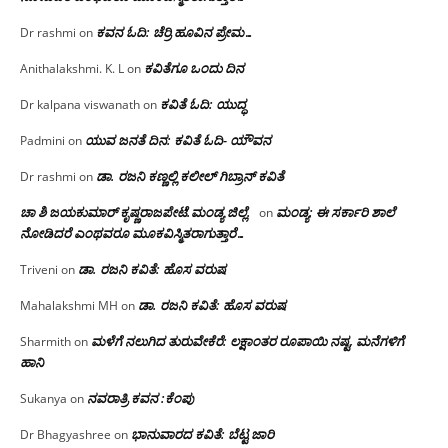
ಕವನ ಓದಿ: ಚೆರ್ರಿ ಹೂವಿನ ಪ್ರೇಮ…
Dr rashmi
on
ಕವಿತೆಗೂ ಒಂದು ದಿನ
Anithalakshmi. K. L
on
ಕವಿತೆ ಓದಿ: ಯುದ್ಧ
Dr kalpana viswanath
on
ಯುವ ಜನತೆ ದಿನ: ಕವಿತೆ ಓದಿ- ಯೌವನ
Padmini
on
ಡಾ. ರಜನಿ‌ ಕಣ್ಣಲ್ಲಿ ಕಲೀಲ್ ಗಿಬ್ರಾನ್ ಕವಿತೆ
Dr rashmi
on
ಚಾ ಶಿ ಜಯಕುಮಾರ್ ಕೃಷ್ಣರಾಜಪೇಟೆ.ಮಂಡ್ಯ ಜಿಲ್ಲೆ.
ಮಂಡ್ಯ: ಈ ಸರ್ಕಾರಿ ಶಾಲೆ
on
ನೋಡಿದರೆ ಎಂಥವರೂ ಮೂಕವಿಸ್ಮಿತರಾಗುತ್ತಾರೆ…
ಡಾ. ರಜನಿ ಕವಿತೆ: ಹೊಸ ವರುಷ
Triveni
on
ಡಾ. ರಜನಿ ಕವಿತೆ: ಹೊಸ ವರುಷ
Mahalakshmi MH
on
ಮಳೆಗೆ ನಲುಗಿದ ತುರುವೇಕೆರೆ: ಲಕ್ಷಾಂತರ ರೂಪಾಯಿ ನಷ್ಟ, ಮನೆಗಳಿಗೆ
Sharmith
on
ಹಾನಿ
ನವರಾತ್ರಿ ಕವನ :ಕೆಂಪು
Sukanya
on
ಭಾನುವಾರದ ಕವಿತೆ: ಬೆಟ್ಟ ಜಾರಿ
Dr Bhagyashree
on