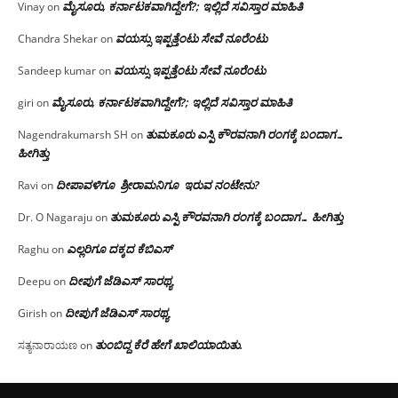
ಮೈಸೂರು, ಕರ್ನಾಟಕವಾಗಿದ್ದೇಗೆ?; ಇಲ್ಲಿದೆ ಸವಿಸ್ತಾರ ಮಾಹಿತಿ
Vinay
on
ವಯಸ್ಸು ಇಪ್ಪತ್ತೆಂಟು ಸೇವೆ ನೂರೆಂಟು
Chandra Shekar
on
ವಯಸ್ಸು ಇಪ್ಪತ್ತೆಂಟು ಸೇವೆ ನೂರೆಂಟು
Sandeep kumar
on
ಮೈಸೂರು, ಕರ್ನಾಟಕವಾಗಿದ್ದೇಗೆ?; ಇಲ್ಲಿದೆ ಸವಿಸ್ತಾರ ಮಾಹಿತಿ
giri
on
ತುಮಕೂರು ಎಸ್ಪಿ ಕೌರವನಾಗಿ ರಂಗಕ್ಕೆ ಬಂದಾಗ…
Nagendrakumarsh SH
on
ಹೀಗಿತ್ತು
ದೀಪಾವಳಿಗೂ ಶ್ರೀರಾಮನಿಗೂ ಇರುವ ನಂಟೇನು?
Ravi
on
ತುಮಕೂರು ಎಸ್ಪಿ ಕೌರವನಾಗಿ ರಂಗಕ್ಕೆ ಬಂದಾಗ… ಹೀಗಿತ್ತು
Dr. O Nagaraju
on
ಎಲ್ಲರಿಗೂ ದಕ್ಕದ ಕೆಬಿಎಸ್
Raghu
on
ದೀಪುಗೆ ಜೆಡಿಎಸ್ ಸಾರಥ್ಯ
Deepu
on
ದೀಪುಗೆ ಜೆಡಿಎಸ್ ಸಾರಥ್ಯ
Girish
on
ತುಂಬಿದ್ದ ಕೆರೆ ಹೇಗೆ ಖಾಲಿಯಾಯಿತು.
ಸತ್ಯನಾರಾಯಣ
on