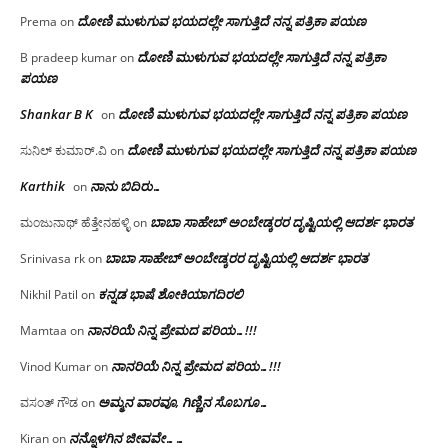
ದೋಣಿ ಮುಳುಗುವ ಭಯದಲ್ಲೇ ಸಾಗುತ್ತಿದೆ ನನ್ನ ಪತ್ರಿಕಾ ಪಯಣ
Prema
on
ದೋಣಿ ಮುಳುಗುವ ಭಯದಲ್ಲೇ ಸಾಗುತ್ತಿದೆ ನನ್ನ ಪತ್ರಿಕಾ
B pradeep kumar
on
ಪಯಣ
Shankar B K
ದೋಣಿ ಮುಳುಗುವ ಭಯದಲ್ಲೇ ಸಾಗುತ್ತಿದೆ ನನ್ನ ಪತ್ರಿಕಾ ಪಯಣ
on
ದೋಣಿ ಮುಳುಗುವ ಭಯದಲ್ಲೇ ಸಾಗುತ್ತಿದೆ ನನ್ನ ಪತ್ರಿಕಾ ಪಯಣ
ಸುನಿಲ್ ಕುಮಾರ್.ವಿ
on
Karthik
ನಾನು ಬಿದಿರು…
on
ಬಾಬಾ ಸಾಹೇಬ್ ಅಂಬೇಡ್ಕರರ ದೃಷ್ಟಿಯಲ್ಲಿ ಆದರ್ಶ ಭಾರತ
ಮಂಜುನಾಥ್ ಹೆತ್ತೇನಹಳ್ಳಿ
on
ಬಾಬಾ ಸಾಹೇಬ್ ಅಂಬೇಡ್ಕರರ ದೃಷ್ಟಿಯಲ್ಲಿ ಆದರ್ಶ ಭಾರತ
Srinivasa rk
on
ಕನ್ನಡ ಭಾಷೆ ಶೋಕಿಯಾಗದಿರಲಿ
Nikhil Patil
on
ನಾನರಿಯೆ ನಿನ್ನ ಪ್ರೇಮದ ಪರಿಯ…!!!
Mamtaa
on
ನಾನರಿಯೆ ನಿನ್ನ ಪ್ರೇಮದ ಪರಿಯ…!!!
Vinod Kumar
on
ಅಮ್ಮನ ವಾರವೂ, ಗಿಣ್ಣಿನ ಸೊಬಗೂ…
ವಸಂತ್ ಗೌಡ
on
ನನ್ನೊಳಗಿನ ಜೀವವೇ……
Kiran
on