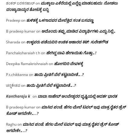
ಮುಕ್ಕಾಲು ಎಕೆರೆಯಲ್ಲಿ ಏನ್ನೆಲ್ಲ‌ ಮಾಡಬಹುದು: ನೋಡಲು
ಶಂಕರ್ ಬರಕನಹಾಲ್
on
ದಂಜ್ಯಾನಾಯ್ಕರ ತೋಟಕ್ಕೆ ಬನ್ನಿ
ತುಳಿತಕ್ಕೆ ಒಳಗಾದವರ ಮೇಲೆತ್ತಿದ ಸಂತ ಬಸವಣ್ಣ
Pradeep
on
ಅದೊಂದು ತಪ್ಪು ಮಾಡಿದ ವಿದ್ಯಾರ್ಥಿಗಳು ಎದ್ದು ನಿಲ್ಲಿ…
B pradeep kumar
on
ಉಳ್ಳವರು ಪಡೆಯದಿರಿ ಉಚಿತ ಆಹಾರದ ಕಿಟ್: ಸುರೇಶಗೌಡ
Sharada
on
ಹೇಗಿದ್ದ ಬಾವಿ ಹೇಗಾಯಿತು ಗೊತ್ತಾ…!
Panchaksharaiah t h
on
ಹೋಗದಿರಿ ದೇವಳಕ್ಕೆ
Deepika Ramakrishnaiah
on
ತಾಯಿ ಪ್ರೀತಿಗೆ ಬೆಲೆ ಕಟ್ಟಲಾದೀತೆ….?
P.t.chikkanna
on
ತಾಯಿ ಪ್ರೀತಿಗೆ ಬೆಲೆ ಕಟ್ಟಲಾದೀತೆ….?
ಚನ್ನಕೇಶವ
on
Kantharaju k
ಬಾಬಾ ಸಾಹೇಬ್ ಅಂಬೇಡ್ಕರರ ದೃಷ್ಟಿಯಲ್ಲಿ ಆದರ್ಶ ಭಾರತ
on
ಮಾಸಿದ ಪಂಚೆ, ಹೆಗಲ ಮೇಲೆ ಟವಲ್‌ ಇವು ಮಾತ್ರ ರೈತರ ಡ್ರೆಸ್‌
B pradeep kumar
on
ಕೋಡ್ ಆಗಬೇಕೇ…..?‌
ಮಾಸಿದ ಪಂಚೆ, ಹೆಗಲ ಮೇಲೆ ಟವಲ್‌ ಇವು ಮಾತ್ರ ರೈತರ ಡ್ರೆಸ್‌ ಕೋಡ್
Raghu
on
ಆಗಬೇಕೇ…..?‌