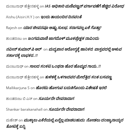
IAS ಅಧಿಕಾರಿ ಮಣಿವಣ್ಣನ್ ವರ್ಗಾವಣೆಗೆ ಹೆಚ್ಚಿದ‌ ವಿರೋಧ
ಮಂಜುನಾಥ್ ಹೆತ್ತೇನಹಳ್ಳಿ
on
ಇಂದು ತಾಯಂದಿರ ದಿನವಂತೆ
Aishu (Aisiri.H.Y )
on
ಯಾರ ಜೀವನವೂ ಅಷ್ಟು ಸುಲಭ, ಸರಾಗವಲ್ಲ ಏಕೆ ಗೊತ್ತಾ?
Rajesh
on
ಜಂಗಮವಾಣಿ ಜಾಗದೊಳ್ ಮೂಕಪ್ರೇಕ್ಷಕ ನಾವಿಂದು
ಶಾಂತರಾಜು
on
ನವೀನ್ ಕುಮಾರ್ ಪಿ ಆರ್
ಮದ್ಯಪಾನ ಆರೋಗ್ಯಕ್ಕೆ ಹಾನಿಕರ; ವಾಸ್ತವದಲ್ಲಿ ಅಳುವ
on
ಸರ್ಕಾರಕ್ಕೆ ಲಾಭಕರ..!!
ಸಾಲದ ಸಂಕಟ ಒಂಥರಾ ಹೊರ ಹೊಮ್ಮದ ಗಾಯ..!!
ಮಂಜುನಾಥ್
on
ತುಳಿತಕ್ಕೆ ಒಳಗಾದವರ ಮೇಲೆತ್ತಿದ ಸಂತ ಬಸವಣ್ಣ
ಮಂಜುನಾಥ್ ಹೆತ್ತೇನಹಳ್ಳಿ
on
ಹೊರಟು ಹೋಗುವ ಬದುಕಿಗೊಂದು ವಿಶೇಷತೆ ಇರಲಿ
Mallikarjuna S
on
ಸೂರ್ಯನೇ ದೇವರಾದಾಗ
ಶಾಂತರಾಜು ಬಿ ಎಸ್
on
ಸೂರ್ಯನೇ ದೇವರಾದಾಗ
Shankar barakanahall
on
ಮುಕ್ಕಾಲು ಎಕೆರೆಯಲ್ಲಿ ಏನ್ನೆಲ್ಲ‌ ಮಾಡಬಹುದು: ನೋಡಲು ದಂಜ್ಯಾನಾಯ್ಕರ
ಮಹೇಶ್
on
ತೋಟಕ್ಕೆ ಬನ್ನಿ