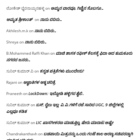
ಅಮ್ಮನ ವಾರವೂ, ಗಿಣ್ಣಿನ ಸೊಬಗೂ…
ಲೋಕೇಶ್ ಭೈರನಾಯ್ಕನಹಳ್ಳಿ
on
ಅಮೃತ ಶ್ರೀಕಾಂತ್
ನಾನು ಬಿದಿರು…
on
ನಾನು ಬಿದಿರು…
Akhilesh.m.k
on
ನಾನು ಬಿದಿರು…
Shreya
on
ಮಾಜಿ ಶಾಸಕ ರಫೀಕ್ ಕೆಲಸಕ್ಕೆ ಫಿದಾ ಆದ ತುಮಕೂರು
B.Mohammed Raffi Khan
on
ನಗರದ ಜನರು…
ಕನ್ನಡ ಪತ್ರಿಕೆಗಳು ಮುಂದೇನು?
ಸುನಿಲ್ ಕುಮಾರ್.ವಿ
on
ಅಜ್ಞಾತಿಗಳ ಆತ್ಮ ಚರಿತ್ರೆ
Rajani
on
LockDown: ಇಲ್ನೋಡಿ ಹಳ್ಳಿಗರ ಶೈಲಿ..
Praneeth
on
ಬಸ್, ರೈಲು ಇಲ್ಲ; ವಿ.ವಿ.ಗಳಿಗೆ ರಜೆ ಸಾರಿದ UGC, 9 ಜಿಲ್ಲೆಗಳಲ್ಲಿ
ಸುನಿಲ್ ಕುಮಾರ್
on
ಎಲ್ಲವೂ ಕಡಿತ
LIC ಖಾಸಗೀಕರಣ ಮಾಡುತ್ತಿಲ್ಲ, ಷೇರು ಮಾರಾಟ ಅಷ್ಟೇ
ಸುನಿಲ್ ಕುಮಾರ್
on
ಬಡಪಾಯಿ ಮಿತ್ರನನ್ನು ಒಂದು ಗಂಟೆ ಕಾಲ ಅರಣ್ಯ ಸಚಿವರನ್ನಾಗಿ
Chandrakanthavh
on