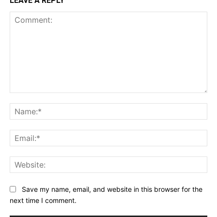
LEAVE A REPLY
Comment:
Na
Ema
Web
Save my name, email, and website in this browser for the
next time I comment.