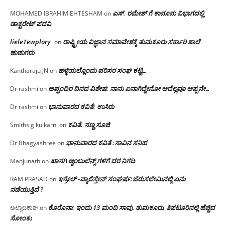
ಎಸ್. ರಮೇಶ್ ಗೆ ಕಾನೂನು ವಿಭಾಗದಲ್ಲಿ
MOHAMED IBRAHIM EHTESHAM
on
ಡಾಕ್ಟರೇಟ್ ಪದವಿ
lieleTewplory
ರಾಷ್ಟ್ರೀಯ ವಿಜ್ಞಾನ ಸಮಾವೇಶಕ್ಕೆ‌ ತುಮಕೂರು ಸರ್ಕಾರಿ ಶಾಲೆ
on
ಹುಡುಗರು
ಹಳ್ಳಿಯಲ್ಲೊಂದು ಪರಿಸರ ಸಂಘ ಕಟ್ಟಿ…
Kantharaju JN
on
ಅಪ್ಪಂದಿರ ದಿನದ ವಿಶೇಷ: ನಾನು ಏನಾಗಿದ್ದೇನೋ‌ ಅದೆಲ್ಲವೂ ಅಪ್ಪನೇ…
Dr rashmi
on
ಭಾನುವಾರದ ಕವಿತೆ: ಉಸಿರು
Dr rashmi
on
ಕವಿತೆ: ಸಣ್ಣ ಸೂಜಿ
Smiths g kulkarni
on
ಭಾನುವಾರದ ಕವಿತೆ :ಸಾವಿನ ಸನಿಹ
Dr Bhagyashree
on
ಖಾಸಗಿ ಆ್ಯಂಬುಲೆನ್ಸ್ ಗಳಿಗೆ ದರ ನಿಗದಿ
Manjunath
on
ಇಸ್ರೇಲ್ -ಪ್ಯಾಲಿಸ್ತೇನ್ ಸಂಘರ್ಷ:ಜೆರುಸಲೇಮಿನಲ್ಲಿ ಏನು
RAM PRASAD
on
ನಡೆಯುತ್ತಿದೆ ?
ಕೊರೊನಾ: ಇಂದು 13 ಮಂದಿ ಸಾವು, ತುಮಕೂರು, ತಿಪಟೂರಿನಲ್ಲಿ ಹೆಚ್ಚಿದ
ಅಲ್ಲಾಬಕಾಶ್
on
ಸೋಂಕು