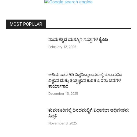
MOST POPULAR
ನಾಯಕತ್ವದ ಯಶಸ್ಸಿನ ಸೂತ್ರಗಳ ಕೈಪಿಡಿ
February 12, 2026
ಆದಿಚುಂಚನಗಿರಿ ವಿಶ್ವವಿದ್ಯಾಲಯದಲ್ಲಿ ರಸಾಯನಿಕ
ವಿಜ್ಞಾನ ಮತ್ತು ತಂತ್ರಜ್ಞಾನ ಕುರಿತ ಎರಡು ದಿನಗಳ
ಕಾರ್ಯಾಗಾರ
December 13, 2025
ತುಮಕೂರಿನಲ್ಲಿ ದಿನದಮಟ್ಟಿಗೆ ವಿಧಾನಭಾ ಅಧಿವೇಶನ:
ಸಿದ್ಧತೆ
November 8, 2025