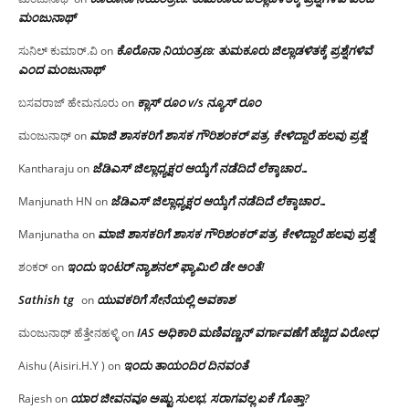
ಮಂಜು‌ನಾಥ್
ಕೊರೊನಾ ನಿಯಂತ್ರಣ: ತುಮಕೂರು ಜಿಲ್ಲಾಡಳಿತಕ್ಕೆ ಪ್ರಶ್ನೆಗಳಿವೆ
ಸುನಿಲ್ ಕುಮಾರ್.ವಿ
on
ಎಂದ ಮಂಜು‌ನಾಥ್
ಕ್ಲಾಸ್ ರೂಂ v/s ನ್ಯೂಸ್ ರೂಂ
ಬಸವರಾಜ್ ಹೇಮನೂರು
on
ಮಾಜಿ ಶಾಸಕರಿಗೆ ಶಾಸಕ ಗೌರಿಶಂಕರ್ ಪತ್ರ, ಕೇಳಿದ್ದಾರೆ ಹಲವು ಪ್ರಶ್ನೆ
ಮಂಜುನಾಥ್
on
ಜೆಡಿಎಸ್ ಜಿಲ್ಲಾಧ್ಯಕ್ಷರ ಆಯ್ಕೆಗೆ ನಡೆದಿದೆ ಲೆಕ್ಕಾಚಾರ…
Kantharaju
on
ಜೆಡಿಎಸ್ ಜಿಲ್ಲಾಧ್ಯಕ್ಷರ ಆಯ್ಕೆಗೆ ನಡೆದಿದೆ ಲೆಕ್ಕಾಚಾರ…
Manjunath HN
on
ಮಾಜಿ ಶಾಸಕರಿಗೆ ಶಾಸಕ ಗೌರಿಶಂಕರ್ ಪತ್ರ, ಕೇಳಿದ್ದಾರೆ ಹಲವು ಪ್ರಶ್ನೆ
Manjunatha
on
ಇಂದು ಇಂಟರ್ ನ್ಯಾಶನಲ್ ಫ್ಯಾಮಿಲಿ ಡೇ ಅಂತೆ!
ಶಂಕರ್
on
Sathish tg
ಯುವಕರಿಗೆ ಸೇನೆಯಲ್ಲಿ ಅವಕಾಶ
on
IAS ಅಧಿಕಾರಿ ಮಣಿವಣ್ಣನ್ ವರ್ಗಾವಣೆಗೆ ಹೆಚ್ಚಿದ‌ ವಿರೋಧ
ಮಂಜುನಾಥ್ ಹೆತ್ತೇನಹಳ್ಳಿ
on
ಇಂದು ತಾಯಂದಿರ ದಿನವಂತೆ
Aishu (Aisiri.H.Y )
on
ಯಾರ ಜೀವನವೂ ಅಷ್ಟು ಸುಲಭ, ಸರಾಗವಲ್ಲ ಏಕೆ ಗೊತ್ತಾ?
Rajesh
on