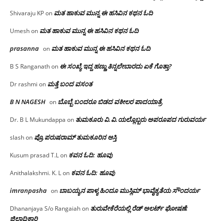
ಮತ ಹಾಕುವ ಮುನ್ನ ಈ ಹಸಿವಿನ ಕಥನ ಓದಿ
Shivaraju KP
on
ಮತ ಹಾಕುವ ಮುನ್ನ ಈ ಹಸಿವಿನ ಕಥನ ಓದಿ
Umesh
on
prasanna
ಮತ ಹಾಕುವ ಮುನ್ನ ಈ ಹಸಿವಿನ ಕಥನ ಓದಿ
on
ಈ ಸಂಖ್ಯೆ ಇದ್ದ ಹಣ್ಣು ತಿನ್ನಲೇಬಾರದು ಏಕೆ ಗೊತ್ತಾ?
B S Ranganath
on
ಮತ್ತೆ ಬಂದ ವಸಂತ
Dr rashmi
on
B N NAGESH
ಬೊಬ್ಬೆ ಬಂದರೂ ಬಿಡದ ವಕೀಲರ ಪಾದಯಾತ್ರೆ
on
ತುಮಕೂರು‌ ವಿ.ವಿ.ಯಲ್ಲೊಬ್ಬರು ಅಪರೂಪದ ಗುರುವರ್ಯ
Dr. B L Mukundappa
on
ಪ್ರೊ.ಪರುಷರಾಮ್ ತುಮಕೂರಿನ ಆಸ್ತಿ
slash
on
ಕವನ ಓದಿ: ಹೂವು
Kusum prasad T.L
on
ಕವನ ಓದಿ: ಹೂವು
Anithalakshmi. K. L
on
imranpasha
ಬಾಬಯ್ಯನ ಪಾಳ್ಯ ಹಿಂದೂ ಮುಸ್ಲಿಮ್ ಭಾವೈಕ್ಯತೆಯ ಸೌಂದರ್ಯ
on
ತುರುವೇಕೆರೆಯಲ್ಲಿ ರೆಡ್ ಅಲರ್ಟ್ ಘೋಷಣೆ:
Dhananjaya S/o Rangaiah
on
ಜಿಲ್ಲಾಧಿಕಾರಿ