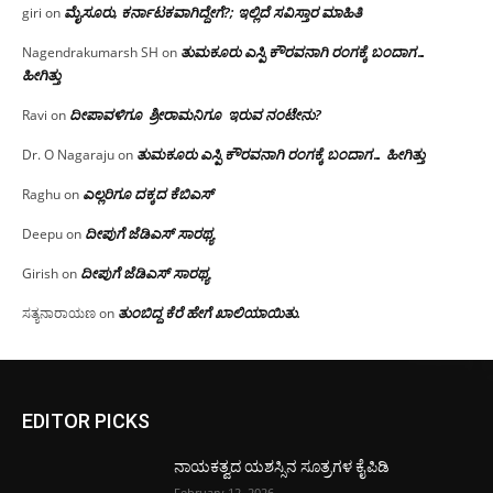
ಮೈಸೂರು, ಕರ್ನಾಟಕವಾಗಿದ್ದೇಗೆ?; ಇಲ್ಲಿದೆ ಸವಿಸ್ತಾರ ಮಾಹಿತಿ
giri
on
ತುಮಕೂರು ಎಸ್ಪಿ ಕೌರವನಾಗಿ ರಂಗಕ್ಕೆ ಬಂದಾಗ…
Nagendrakumarsh SH
on
ಹೀಗಿತ್ತು
ದೀಪಾವಳಿಗೂ ಶ್ರೀರಾಮನಿಗೂ ಇರುವ ನಂಟೇನು?
Ravi
on
ತುಮಕೂರು ಎಸ್ಪಿ ಕೌರವನಾಗಿ ರಂಗಕ್ಕೆ ಬಂದಾಗ… ಹೀಗಿತ್ತು
Dr. O Nagaraju
on
ಎಲ್ಲರಿಗೂ ದಕ್ಕದ ಕೆಬಿಎಸ್
Raghu
on
ದೀಪುಗೆ ಜೆಡಿಎಸ್ ಸಾರಥ್ಯ
Deepu
on
ದೀಪುಗೆ ಜೆಡಿಎಸ್ ಸಾರಥ್ಯ
Girish
on
ತುಂಬಿದ್ದ ಕೆರೆ ಹೇಗೆ ಖಾಲಿಯಾಯಿತು.
ಸತ್ಯನಾರಾಯಣ
on
EDITOR PICKS
ನಾಯಕತ್ವದ ಯಶಸ್ಸಿನ ಸೂತ್ರಗಳ ಕೈಪಿಡಿ
February 12, 2026