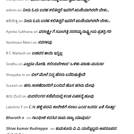
ನೀನು ಓದು ಬರಹ ಕಲಿತಿದ್ದರೆ ಇವರಿಗೆ ಋಣಿಯಾಗಿರಲೇ ಬೇಕು…
admin
on
ನೀನು ಓದು ಬರಹ ಕಲಿತಿದ್ದರೆ ಇವರಿಗೆ ಋಣಿಯಾಗಿರಲೇ ಬೇಕು…
ಹರಿನೇತ್ರ
on
ವರಲಕ್ಷ್ಮೀ ಗೆ ಸೂಲಗಿತ್ತಿ ನರಸಮ್ಮ‌ ರಾಷ್ಟ್ರೀಯ ಪ್ರಶಸ್ತಿ ಗರಿ
Ayisha Sulthana
on
ಸರಗಳವು
Vaishnavi Metri
on
ಬಡವರ ತಾಯಿ ಇನ್ನಿಲ್ಲ
R C Mahesh
on
ಎಲ್ಲರೂ ನೋಡಿ, ಕಲಿಯಬೇಕಾದ ‘ಒಳಿತು ಮಾಡು ಮನುಸಾ’
Sindhu
on
ಬಿಲ್ ಮೇಲೆ ನಿನ್ನ ಹೆಸರು ಬರೆದಿಡುತ್ತೇನೆ!
Vinayaka m
on
ಹಸು ಸಾಕಣೆದಾರರಿಗೆ ಬಂದಿದೆ ಹೊಸ ಹಸಿರು ಮೇವು
Suresh
on
ಮದಲಿಂಗನ ಕಣಿವೆಯಲ್ಲಿ ಕಂಡ ವಿಷಕನ್ಯೆ ಹೂವು
ಹನು ಬಿಎನ
on
C.N.ಹಳ್ಳಿ ಪದವಿ ಕಾಲೇಜಿಗೆ ಸಲಾಂ‌ ಎಂದ ಜನರು! ಏಕೆ ಗೊತ್ತಾ?
Lakshmi Y
on
Bharath n
ಗಾಂಧೀಜಿ ಕನಸಿನ ರಾಮ ರಾಜ್ಯ ಯಾವುದು?
on
Shiva kumar Rudrappa
ತುಮಕೂರು‌ ವಿ.ವಿ.ಯಲ್ಲೊಬ್ಬರು ಅಪರೂಪದ
on