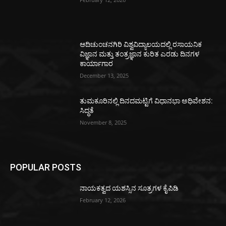
ಆದಿಚುಂಚನಗಿರಿ ವಿಶ್ವವಿದ್ಯಾಲಯದಲ್ಲಿ ರಸಾಯನಿಕ
ವಿಜ್ಞಾನ ಮತ್ತು ತಂತ್ರಜ್ಞಾನ ಕುರಿತ ಎರಡು ದಿನಗಳ
ಕಾರ್ಯಾಗಾರ
December 13, 2025
ತುಮಕೂರಿನಲ್ಲಿ ದಿನದಮಟ್ಟಿಗೆ ವಿಧಾನಭಾ ಅಧಿವೇಶನ:
ಸಿದ್ಧತೆ
November 8, 2025
POPULAR POSTS
ನಾಯಕತ್ವದ ಯಶಸ್ಸಿನ ಸೂತ್ರಗಳ ಕೈಪಿಡಿ
February 12, 2026