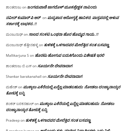
ಜಂಗಮವಾಣಿ ಜಾಗದೊಳ್ ಮೂಕಪ್ರೇಕ್ಷಕ ನಾವಿಂದು
ಶಾಂತರಾಜು
on
ನವೀನ್ ಕುಮಾರ್ ಪಿ ಆರ್
ಮದ್ಯಪಾನ ಆರೋಗ್ಯಕ್ಕೆ ಹಾನಿಕರ; ವಾಸ್ತವದಲ್ಲಿ ಅಳುವ
on
ಸರ್ಕಾರಕ್ಕೆ ಲಾಭಕರ..!!
ಸಾಲದ ಸಂಕಟ ಒಂಥರಾ ಹೊರ ಹೊಮ್ಮದ ಗಾಯ..!!
ಮಂಜುನಾಥ್
on
ತುಳಿತಕ್ಕೆ ಒಳಗಾದವರ ಮೇಲೆತ್ತಿದ ಸಂತ ಬಸವಣ್ಣ
ಮಂಜುನಾಥ್ ಹೆತ್ತೇನಹಳ್ಳಿ
on
ಹೊರಟು ಹೋಗುವ ಬದುಕಿಗೊಂದು ವಿಶೇಷತೆ ಇರಲಿ
Mallikarjuna S
on
ಸೂರ್ಯನೇ ದೇವರಾದಾಗ
ಶಾಂತರಾಜು ಬಿ ಎಸ್
on
ಸೂರ್ಯನೇ ದೇವರಾದಾಗ
Shankar barakanahall
on
ಮುಕ್ಕಾಲು ಎಕೆರೆಯಲ್ಲಿ ಏನ್ನೆಲ್ಲ‌ ಮಾಡಬಹುದು: ನೋಡಲು ದಂಜ್ಯಾನಾಯ್ಕರ
ಮಹೇಶ್
on
ತೋಟಕ್ಕೆ ಬನ್ನಿ
ಮುಕ್ಕಾಲು ಎಕೆರೆಯಲ್ಲಿ ಏನ್ನೆಲ್ಲ‌ ಮಾಡಬಹುದು: ನೋಡಲು
ಶಂಕರ್ ಬರಕನಹಾಲ್
on
ದಂಜ್ಯಾನಾಯ್ಕರ ತೋಟಕ್ಕೆ ಬನ್ನಿ
ತುಳಿತಕ್ಕೆ ಒಳಗಾದವರ ಮೇಲೆತ್ತಿದ ಸಂತ ಬಸವಣ್ಣ
Pradeep
on
ಅದೊಂದು ತಪ್ಪು ಮಾಡಿದ ವಿದ್ಯಾರ್ಥಿಗಳು ಎದ್ದು ನಿಲ್ಲಿ…
B pradeep kumar
on