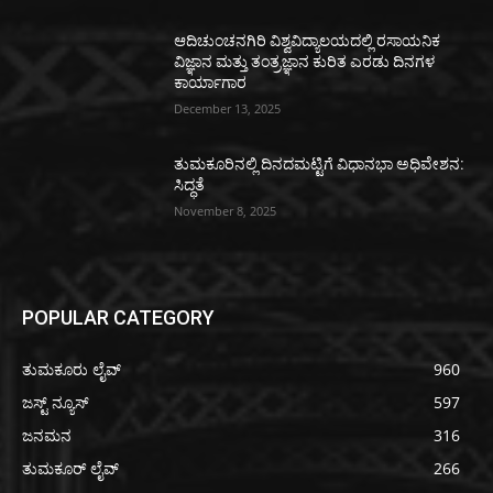
ಆದಿಚುಂಚನಗಿರಿ ವಿಶ್ವವಿದ್ಯಾಲಯದಲ್ಲಿ ರಸಾಯನಿಕ
ವಿಜ್ಞಾನ ಮತ್ತು ತಂತ್ರಜ್ಞಾನ ಕುರಿತ ಎರಡು ದಿನಗಳ
ಕಾರ್ಯಾಗಾರ
December 13, 2025
ತುಮಕೂರಿನಲ್ಲಿ ದಿನದಮಟ್ಟಿಗೆ ವಿಧಾನಭಾ ಅಧಿವೇಶನ:
ಸಿದ್ಧತೆ
November 8, 2025
POPULAR CATEGORY
ತುಮಕೂರು ಲೈವ್
960
ಜಸ್ಟ್ ನ್ಯೂಸ್
597
ಜನಮನ
316
ತುಮಕೂರ್ ಲೈವ್
266