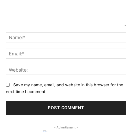
Comment:
Na
Ema
Web
Save my name, email, and website in this browser for the
next time I comment.
- Advertisment -