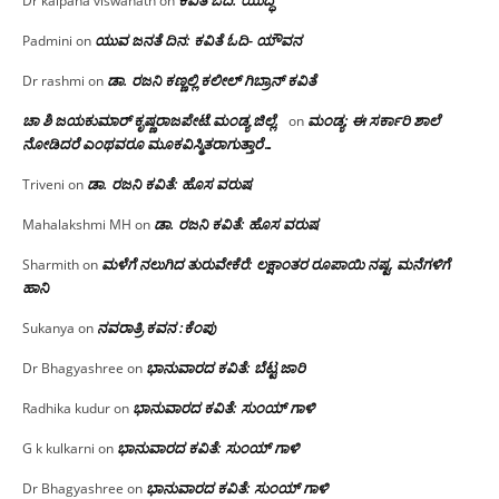
ಕವಿತೆ ಓದಿ: ಯುದ್ಧ
Dr kalpana viswanath
on
ಯುವ ಜನತೆ ದಿನ: ಕವಿತೆ ಓದಿ- ಯೌವನ
Padmini
on
ಡಾ. ರಜನಿ‌ ಕಣ್ಣಲ್ಲಿ ಕಲೀಲ್ ಗಿಬ್ರಾನ್ ಕವಿತೆ
Dr rashmi
on
ಚಾ ಶಿ ಜಯಕುಮಾರ್ ಕೃಷ್ಣರಾಜಪೇಟೆ.ಮಂಡ್ಯ ಜಿಲ್ಲೆ.
ಮಂಡ್ಯ: ಈ ಸರ್ಕಾರಿ ಶಾಲೆ
on
ನೋಡಿದರೆ ಎಂಥವರೂ ಮೂಕವಿಸ್ಮಿತರಾಗುತ್ತಾರೆ…
ಡಾ. ರಜನಿ ಕವಿತೆ: ಹೊಸ ವರುಷ
Triveni
on
ಡಾ. ರಜನಿ ಕವಿತೆ: ಹೊಸ ವರುಷ
Mahalakshmi MH
on
ಮಳೆಗೆ ನಲುಗಿದ ತುರುವೇಕೆರೆ: ಲಕ್ಷಾಂತರ ರೂಪಾಯಿ ನಷ್ಟ, ಮನೆಗಳಿಗೆ
Sharmith
on
ಹಾನಿ
ನವರಾತ್ರಿ ಕವನ :ಕೆಂಪು
Sukanya
on
ಭಾನುವಾರದ ಕವಿತೆ: ಬೆಟ್ಟ ಜಾರಿ
Dr Bhagyashree
on
ಭಾನುವಾರದ ಕವಿತೆ: ಸುಂಯ್ ಗಾಳಿ
Radhika kudur
on
ಭಾನುವಾರದ ಕವಿತೆ: ಸುಂಯ್ ಗಾಳಿ
G k kulkarni
on
ಭಾನುವಾರದ ಕವಿತೆ: ಸುಂಯ್ ಗಾಳಿ
Dr Bhagyashree
on