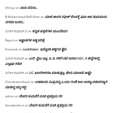
ನಾನು ಬಿದಿರು…
Shreya
on
ಮಾಜಿ ಶಾಸಕ ರಫೀಕ್ ಕೆಲಸಕ್ಕೆ ಫಿದಾ ಆದ ತುಮಕೂರು
B.Mohammed Raffi Khan
on
ನಗರದ ಜನರು…
ಕನ್ನಡ ಪತ್ರಿಕೆಗಳು ಮುಂದೇನು?
ಸುನಿಲ್ ಕುಮಾರ್.ವಿ
on
ಅಜ್ಞಾತಿಗಳ ಆತ್ಮ ಚರಿತ್ರೆ
Rajani
on
LockDown: ಇಲ್ನೋಡಿ ಹಳ್ಳಿಗರ ಶೈಲಿ..
Praneeth
on
ಬಸ್, ರೈಲು ಇಲ್ಲ; ವಿ.ವಿ.ಗಳಿಗೆ ರಜೆ ಸಾರಿದ UGC, 9 ಜಿಲ್ಲೆಗಳಲ್ಲಿ
ಸುನಿಲ್ ಕುಮಾರ್
on
ಎಲ್ಲವೂ ಕಡಿತ
LIC ಖಾಸಗೀಕರಣ ಮಾಡುತ್ತಿಲ್ಲ, ಷೇರು ಮಾರಾಟ ಅಷ್ಟೇ
ಸುನಿಲ್ ಕುಮಾರ್
on
ಬಡಪಾಯಿ ಮಿತ್ರನನ್ನು ಒಂದು ಗಂಟೆ ಕಾಲ ಅರಣ್ಯ ಸಚಿವರನ್ನಾಗಿ
Chandrakanthavh
on
ಮಾಡಿದ್ದ ಚನ್ನಿಗಪ್ಪ!
ದೇವರ ಕುದುರೆಗೆ ವೀಚಿ ಪ್ರಶಸ್ತಿಯ ಗರಿ
admin
on
ದೇವರ ಕುದುರೆಗೆ ವೀಚಿ ಪ್ರಶಸ್ತಿಯ ಗರಿ
Varadendra k
on