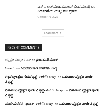
ಎಸ್ ಐ ಆರ್ ಮೂಲಕಹಿಂಬಾಗಿಲಿಂದ ಮತಾಧಿಕಾರ
ನಿರಾಕರಣೆಯ ಯತ್ನ ; ಕಾಂ.ಪ್ರಕಾಶ್
October 19, 2025
Load more
RECENT COMMENTS
ಕ್ರೀಡಾಕೂಟ ಝಲಕ್
ಇನ್ಸ್ಪೆಕ್ಟರ್ ಸಲ್ಮಾನ್ ಕೆ ಎನ್
on
Suresh
ಓದಲೇಬೇಕಾದ‌ ಕವಿತೆಗಳು: ಬುದ್ಧ
on
ಕನ್ನಡಕ್ಕಾಗಿ ಜೈಲು ಸೇರಿದ ಕೃಷ್ಣ – Public Story
ಬಹುಮುಖ ವ್ಯಕ್ತಿತ್ವದ ವೂಡೇ
on
ಪಿ.ಕೃಷ್ಣ
ಬಹುಮುಖ ವ್ಯಕ್ತಿತ್ವದ ವೂಡೇ ಪಿ.ಕೃಷ್ಣ – Public Story
ಬಹುಮುಖ ವ್ಯಕ್ತಿತ್ವದ ವೂಡೇ
on
ಪಿ.ಕೃಷ್ಣ
ವೂಡೇ ಮನೆತನ – ಭಾಗ ೨ – Public Story
ಬಹುಮುಖ ವ್ಯಕ್ತಿತ್ವದ ವೂಡೇ ಪಿ.ಕೃಷ್ಣ
on