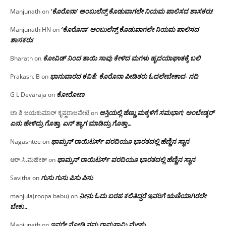
‘ಕೊರೊನಾ’ ಅಂಬುಲೆನ್ಸ್ ಕೊಡುವಾಗಲೇ ನಿಯಮ ಪಾಲಿಸದ ಶಾಸಕರು!
Manjunath
on
‘ಕೊರೊನಾ’ ಅಂಬುಲೆನ್ಸ್ ಕೊಡುವಾಗಲೇ ನಿಯಮ ಪಾಲಿಸದ
Manjunath HN
on
ಶಾಸಕರು!
ಕೋವಿಡ್ ನಿಂದ ತಾಯಿ ಸಾವು ಕೇಳಿದ ಮಗಳು ಹೃದಯಾಘಾತಕ್ಕೆ ಬಲಿ
Bharath
on
ಭಾನುವಾರದ ಕವಿತೆ: ಕೊರೊನಾ ಪೀಡಿತರು ಓದಲೇಬೇಕಾದ- ನದಿ
Prakash. B
on
ಕೋರೋಣ
G L Devaraja
on
ಆಸ್ತಿಯಲ್ಲಿ ಹೆಣ್ಣು ಮಕ್ಕಳಿಗೆ ಸಮಭಾಗ; ಅಂಬೇಡ್ಕರ್
ಚಾ ಶಿ ಜಯಕುಮಾರ್ ಕೃಷ್ಣರಾಜಪೇಟೆ
on
ಏನು ಹೇಳಿದ್ರು ಗೊತ್ತಾ, ಏನ್ ತ್ಯಾಗ ಮಾಡಿದ್ರು ಗೊತ್ತಾ…
ಥಾಮ್ಸನ್ ರಾಯಿಟರ್ಸ್ ವರದಿಯೂ ಭಾರತದಲ್ಲಿ ಹೆಣ್ಣಿನ ಸ್ಥಾನ‌
Nagashtee
on
ಥಾಮ್ಸನ್ ರಾಯಿಟರ್ಸ್ ವರದಿಯೂ ಭಾರತದಲ್ಲಿ ಹೆಣ್ಣಿನ ಸ್ಥಾನ‌
ಆರ್.ಸಿ.ಮಹೇಶ್
on
ಗುಸು ಗುಸು ಪಿಸು ಪಿಸು
Savitha
on
ನೀನು ಓದು ಬರಹ ಕಲಿತಿದ್ದರೆ ಇವರಿಗೆ ಋಣಿಯಾಗಿರಲೇ
manjula(roopa babu)
on
ಬೇಕು…
ಇವರೇ‌ ನೋಡಿ‌ ನಮ್ಮ‌ ರಾಮಸ್ವಾಮಿ ಮೇಷ್ಟ್ರು…
Manjunath
on