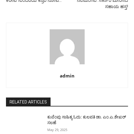
ಕಿರೀಟ ಸುಂದರಿಯ ಕ್ರೂರ ನೋಟ…
ನೆಲಮಂಗಲ: ಸರ್ಕಾರ ಮೀರಿಸಿದ‌
ಸಹಾಯ ಹಸ್ತ!
admin
RELATED ARTICLES
ಕುವೆಂಪು ಸಾಹಿತ್ಯ ಓದು: ಕುಲಪತಿ ಡಾ. ಎಂ.ಎ.ಶೇಖರ್
ಸಲಹೆ
May 29, 2025