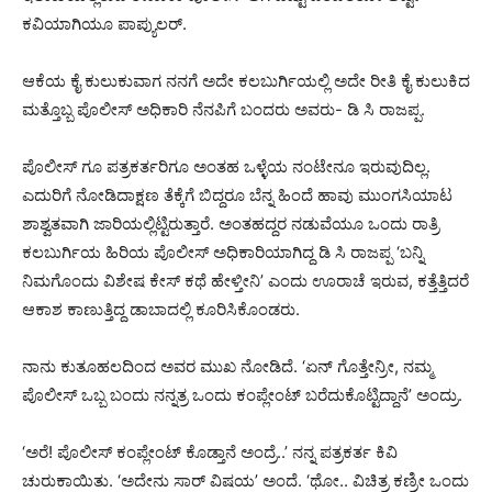
ಕವಿಯಾಗಿಯೂ ಪಾಪ್ಯುಲರ್.
ಆಕೆಯ ಕೈ ಕುಲುಕುವಾಗ ನನಗೆ ಅದೇ ಕಲಬುರ್ಗಿಯಲ್ಲಿ ಅದೇ ರೀತಿ ಕೈ ಕುಲುಕಿದ
ಮತ್ತೊಬ್ಬ ಪೊಲೀಸ್ ಅಧಿಕಾರಿ ನೆನಪಿಗೆ ಬಂದರು ಅವರು- ಡಿ ಸಿ ರಾಜಪ್ಪ.
ಪೊಲೀಸ್ ಗೂ ಪತ್ರಕರ್ತರಿಗೂ ಅಂತಹ ಒಳ್ಳೆಯ ನಂಟೇನೂ ಇರುವುದಿಲ್ಲ.
ಎದುರಿಗೆ ನೋಡಿದಾಕ್ಷಣ ತೆಕ್ಕೆಗೆ ಬಿದ್ದರೂ ಬೆನ್ನ ಹಿಂದೆ ಹಾವು ಮುಂಗಸಿಯಾಟ
ಶಾಶ್ವತವಾಗಿ ಜಾರಿಯಲ್ಲಿಟ್ಟಿರುತ್ತಾರೆ. ಅಂತಹದ್ದರ ನಡುವೆಯೂ ಒಂದು ರಾತ್ರಿ
ಕಲಬುರ್ಗಿಯ ಹಿರಿಯ ಪೊಲೀಸ್ ಅಧಿಕಾರಿಯಾಗಿದ್ದ ಡಿ ಸಿ ರಾಜಪ್ಪ ‘ಬನ್ನಿ
ನಿಮಗೊಂದು ವಿಶೇಷ ಕೇಸ್ ಕಥೆ ಹೇಳ್ತೀನಿ’ ಎಂದು ಊರಾಚೆ ಇರುವ, ಕತ್ತೆತ್ತಿದರೆ
ಆಕಾಶ ಕಾಣುತ್ತಿದ್ದ ಡಾಬಾದಲ್ಲಿ ಕೂರಿಸಿಕೊಂಡರು.
ನಾನು ಕುತೂಹಲದಿಂದ ಅವರ ಮುಖ ನೋಡಿದೆ. ‘ಏನ್ ಗೊತ್ತೇನ್ರೀ, ನಮ್ಮ
ಪೊಲೀಸ್ ಒಬ್ಬ ಬಂದು ನನ್ನತ್ರ ಒಂದು ಕಂಪ್ಲೇಂಟ್ ಬರೆದುಕೊಟ್ಟಿದ್ದಾನೆ’ ಅಂದ್ರು.
‘ಅರೆ! ಪೊಲೀಸ್ ಕಂಪ್ಲೇಂಟ್ ಕೊಡ್ತಾನೆ ಅಂದ್ರೆ..’ ನನ್ನ ಪತ್ರಕರ್ತ ಕಿವಿ
ಚುರುಕಾಯಿತು. ‘ಅದೇನು ಸಾರ್ ವಿಷಯ’ ಅಂದೆ. ‘ಥೋ.. ವಿಚಿತ್ರ ಕಣ್ರೀ ಒಂದು