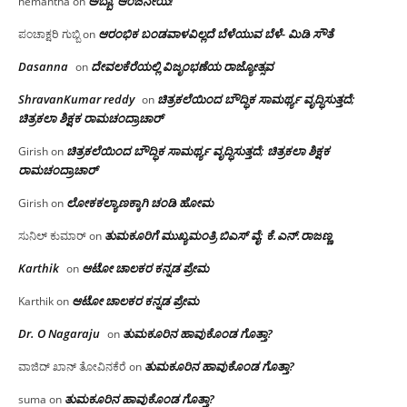
ಅಬ್ಬಾ, ಆಂಜನೇಯ!
hemantha
on
ಆರಂಭಿಕ ಬಂಡವಾಳವಿಲ್ಲದೆ ಬೆಳೆಯುವ ಬೆಳೆ- ಮಿಡಿ ಸೌತೆ
ಪಂಚಾಕ್ಷರಿ ಗುಬ್ಬಿ
on
Dasanna
ದೇವಲಕೆರೆಯಲ್ಲಿ ವಿಜೃಂಭಣೆಯ ರಾಜ್ಯೋತ್ಸವ
on
ShravanKumar reddy
ಚಿತ್ರಕಲೆಯಿಂದ ಬೌದ್ಧಿಕ ಸಾಮರ್ಥ್ಯ ವೃದ್ಧಿಸುತ್ತದೆ;
on
ಚಿತ್ರಕಲಾ ಶಿಕ್ಷಕ ರಾಮಚಂದ್ರಾಚಾರ್
ಚಿತ್ರಕಲೆಯಿಂದ ಬೌದ್ಧಿಕ ಸಾಮರ್ಥ್ಯ ವೃದ್ಧಿಸುತ್ತದೆ; ಚಿತ್ರಕಲಾ ಶಿಕ್ಷಕ
Girish
on
ರಾಮಚಂದ್ರಾಚಾರ್
ಲೋಕಕಲ್ಯಾಣಕ್ಕಾಗಿ ಚಂಡಿ ಹೋಮ
Girish
on
ತುಮಕೂರಿಗೆ ಮುಖ್ಯಮಂತ್ರಿ ಬಿಎಸ್ ವೈ: ಕೆ.ಎನ್.ರಾಜಣ್ಣ
ಸುನಿಲ್ ಕುಮಾರ್
on
Karthik
ಆಟೋ ಚಾಲಕರ ಕನ್ನಡ ಪ್ರೇಮ
on
ಆಟೋ ಚಾಲಕರ ಕನ್ನಡ ಪ್ರೇಮ
Karthik
on
Dr. O Nagaraju
ತುಮಕೂರಿನ ಹಾವುಕೊಂಡ ಗೊತ್ತಾ?
on
ತುಮಕೂರಿನ ಹಾವುಕೊಂಡ ಗೊತ್ತಾ?
ವಾಜಿದ್ ಖಾನ್ ತೋವಿನಕೆರೆ
on
ತುಮಕೂರಿನ ಹಾವುಕೊಂಡ ಗೊತ್ತಾ?
suma
on