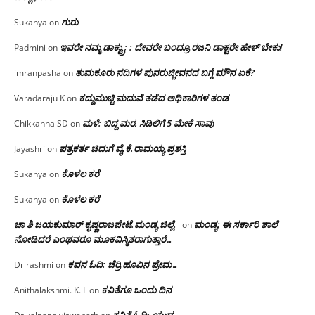
ಗುರು
Sukanya
on
ಇವರೇ ನಮ್ಮ ಡಾಕ್ಟ್ರು; : ದೇವರೇ ಬಂದ್ರೂ ರಜನಿ ಡಾಕ್ಟರೇ ಹೇಳ್ ಬೇಕು!
Padmini
on
ತುಮಕೂರು ನದಿಗಳ ಪುನರುಜ್ಜೀವನದ ಬಗ್ಗೆ ಮೌನ ಏಕೆ?
imranpasha
on
ಕದ್ದುಮುಚ್ಚಿ ಮದುವೆ ತಡೆದ ಅಧಿಕಾರಿಗಳ ತಂಡ
Varadaraju K
on
ಮಳೆ: ಬಿದ್ದ ಮರ, ಸಿಡಿಲಿಗೆ 5 ಮೇಕೆ ಸಾವು
Chikkanna SD
on
ಪತ್ರಕರ್ತ ಚಿದುಗೆ ವೈ.ಕೆ.ರಾಮಯ್ಯ ಪ್ರಶಸ್ತಿ
Jayashri
on
ಕೊಳಲ ಕರೆ
Sukanya
on
ಕೊಳಲ ಕರೆ
Sukanya
on
ಚಾ ಶಿ ಜಯಕುಮಾರ್ ಕೃಷ್ಣರಾಜಪೇಟೆ.ಮಂಡ್ಯ ಜಿಲ್ಲೆ.
ಮಂಡ್ಯ: ಈ ಸರ್ಕಾರಿ ಶಾಲೆ
on
ನೋಡಿದರೆ ಎಂಥವರೂ ಮೂಕವಿಸ್ಮಿತರಾಗುತ್ತಾರೆ…
ಕವನ ಓದಿ: ಚೆರ್ರಿ ಹೂವಿನ ಪ್ರೇಮ…
Dr rashmi
on
ಕವಿತೆಗೂ ಒಂದು ದಿನ
Anithalakshmi. K. L
on