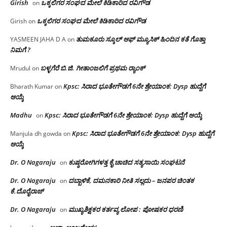
Girish
ಒಕ್ಕಲಿಗರ ಸಂಘದ ಮೇಲೆ ಕಿಡಿಕಾರಿದ ರವಿಗೌಡ
on
ಒಕ್ಕಲಿಗರ ಸಂಘದ ಮೇಲೆ ಕಿಡಿಕಾರಿದ ರವಿಗೌಡ
Girish
on
ತುಮಕೂರು ಸ್ಕೂಲ್ ಆಫ್ ಮ್ಯೂಸಿಕ್ ಹಿಂದಿನ ಕತೆ ಗೊತ್ತಾ
YASMEEN JAHA D A
on
ನಿಮಗೆ ?
ಬಳ್ಳಗೆರೆ ಬಿ.ಜಿ. ಗೀತಾಂಜಲಿಗೆ ಪ್ರಥಮ ರ‌್ಯಾಂಕ್
Mrudul
on
Kpsc: ಸಿರಾದ ಭೂತೇಗೌಡಗೆ 6ನೇ ಶ್ರೇಯಾಂಕ: Dysp ಹುದ್ದೆಗೆ
Bharath Kumar
on
ಆಯ್ಕೆ
Madhu
Kpsc: ಸಿರಾದ ಭೂತೇಗೌಡಗೆ 6ನೇ ಶ್ರೇಯಾಂಕ: Dysp ಹುದ್ದೆಗೆ ಆಯ್ಕೆ
on
Kpsc: ಸಿರಾದ ಭೂತೇಗೌಡಗೆ 6ನೇ ಶ್ರೇಯಾಂಕ: Dysp ಹುದ್ದೆಗೆ
Manjula dh gowda
on
ಆಯ್ಕೆ
Dr. O Nagaraju
ಕುಷ್ಠರೋಗಿಗಳತ್ತ ಕೈ ಚಾಚಿದ ಸತ್ಯಸಾಯಿ ಸಂಘಟನೆ
on
Dr. O Nagaraju
ದಬ್ಬಾಳಿಕೆ, ದಮನಕಾರಿ ನೀತಿ ಸಲ್ಲದು – ಜನಪರ ಚಿಂತಕ
on
ಕೆ.ದೊರೈರಾಜ್
Dr. O Nagaraju
ಮುಖ್ಯಶಿಕ್ಷಕರ ಕರ್ತವ್ಯ ಲೋಪ : ಪೋಷಕರ ಧರಣಿ
on