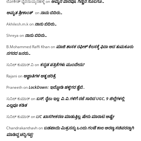
ಅಮ್ಮನ ವಾರವೂ, ಗಿಣ್ಣಿನ ಸೊಬಗೂ…
ಲೋಕೇಶ್ ಭೈರನಾಯ್ಕನಹಳ್ಳಿ
on
ಅಮೃತ ಶ್ರೀಕಾಂತ್
ನಾನು ಬಿದಿರು…
on
ನಾನು ಬಿದಿರು…
Akhilesh.m.k
on
ನಾನು ಬಿದಿರು…
Shreya
on
ಮಾಜಿ ಶಾಸಕ ರಫೀಕ್ ಕೆಲಸಕ್ಕೆ ಫಿದಾ ಆದ ತುಮಕೂರು
B.Mohammed Raffi Khan
on
ನಗರದ ಜನರು…
ಕನ್ನಡ ಪತ್ರಿಕೆಗಳು ಮುಂದೇನು?
ಸುನಿಲ್ ಕುಮಾರ್.ವಿ
on
ಅಜ್ಞಾತಿಗಳ ಆತ್ಮ ಚರಿತ್ರೆ
Rajani
on
LockDown: ಇಲ್ನೋಡಿ ಹಳ್ಳಿಗರ ಶೈಲಿ..
Praneeth
on
ಬಸ್, ರೈಲು ಇಲ್ಲ; ವಿ.ವಿ.ಗಳಿಗೆ ರಜೆ ಸಾರಿದ UGC, 9 ಜಿಲ್ಲೆಗಳಲ್ಲಿ
ಸುನಿಲ್ ಕುಮಾರ್
on
ಎಲ್ಲವೂ ಕಡಿತ
LIC ಖಾಸಗೀಕರಣ ಮಾಡುತ್ತಿಲ್ಲ, ಷೇರು ಮಾರಾಟ ಅಷ್ಟೇ
ಸುನಿಲ್ ಕುಮಾರ್
on
ಬಡಪಾಯಿ ಮಿತ್ರನನ್ನು ಒಂದು ಗಂಟೆ ಕಾಲ ಅರಣ್ಯ ಸಚಿವರನ್ನಾಗಿ
Chandrakanthavh
on
ಮಾಡಿದ್ದ ಚನ್ನಿಗಪ್ಪ!