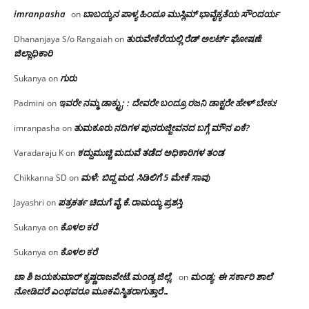
imranpasha
ಬಾಬಯ್ಯನ ಪಾಳ್ಯ ಹಿಂದೂ ಮುಸ್ಲಿಮ್ ಭಾವೈಕ್ಯತೆಯ ಸೌಂದರ್ಯ
on
ತುರುವೇಕೆರೆಯಲ್ಲಿ ರೆಡ್ ಅಲರ್ಟ್ ಘೋಷಣೆ:
Dhananjaya S/o Rangaiah
on
ಜಿಲ್ಲಾಧಿಕಾರಿ
ಗುರು
Sukanya
on
ಇವರೇ ನಮ್ಮ ಡಾಕ್ಟ್ರು; : ದೇವರೇ ಬಂದ್ರೂ ರಜನಿ ಡಾಕ್ಟರೇ ಹೇಳ್ ಬೇಕು!
Padmini
on
ತುಮಕೂರು ನದಿಗಳ ಪುನರುಜ್ಜೀವನದ ಬಗ್ಗೆ ಮೌನ ಏಕೆ?
imranpasha
on
ಕದ್ದುಮುಚ್ಚಿ ಮದುವೆ ತಡೆದ ಅಧಿಕಾರಿಗಳ ತಂಡ
Varadaraju K
on
ಮಳೆ: ಬಿದ್ದ ಮರ, ಸಿಡಿಲಿಗೆ 5 ಮೇಕೆ ಸಾವು
Chikkanna SD
on
ಪತ್ರಕರ್ತ ಚಿದುಗೆ ವೈ.ಕೆ.ರಾಮಯ್ಯ ಪ್ರಶಸ್ತಿ
Jayashri
on
ಕೊಳಲ ಕರೆ
Sukanya
on
ಕೊಳಲ ಕರೆ
Sukanya
on
ಚಾ ಶಿ ಜಯಕುಮಾರ್ ಕೃಷ್ಣರಾಜಪೇಟೆ.ಮಂಡ್ಯ ಜಿಲ್ಲೆ.
ಮಂಡ್ಯ: ಈ ಸರ್ಕಾರಿ ಶಾಲೆ
on
ನೋಡಿದರೆ ಎಂಥವರೂ ಮೂಕವಿಸ್ಮಿತರಾಗುತ್ತಾರೆ…