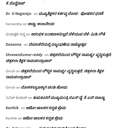
ಕೆ.ದೊರೈರಾಜ್
Dr. O Nagaraju
ಮುಖ್ಯಶಿಕ್ಷಕರ ಕರ್ತವ್ಯ ಲೋಪ : ಪೋಷಕರ ಧರಣಿ
on
ಅಬ್ಬಾ, ಆಂಜನೇಯ!
hemantha
on
ಆರಂಭಿಕ ಬಂಡವಾಳವಿಲ್ಲದೆ ಬೆಳೆಯುವ ಬೆಳೆ- ಮಿಡಿ ಸೌತೆ
ಪಂಚಾಕ್ಷರಿ ಗುಬ್ಬಿ
on
Dasanna
ದೇವಲಕೆರೆಯಲ್ಲಿ ವಿಜೃಂಭಣೆಯ ರಾಜ್ಯೋತ್ಸವ
on
ShravanKumar reddy
ಚಿತ್ರಕಲೆಯಿಂದ ಬೌದ್ಧಿಕ ಸಾಮರ್ಥ್ಯ ವೃದ್ಧಿಸುತ್ತದೆ;
on
ಚಿತ್ರಕಲಾ ಶಿಕ್ಷಕ ರಾಮಚಂದ್ರಾಚಾರ್
ಚಿತ್ರಕಲೆಯಿಂದ ಬೌದ್ಧಿಕ ಸಾಮರ್ಥ್ಯ ವೃದ್ಧಿಸುತ್ತದೆ; ಚಿತ್ರಕಲಾ ಶಿಕ್ಷಕ
Girish
on
ರಾಮಚಂದ್ರಾಚಾರ್
ಲೋಕಕಲ್ಯಾಣಕ್ಕಾಗಿ ಚಂಡಿ ಹೋಮ
Girish
on
ತುಮಕೂರಿಗೆ ಮುಖ್ಯಮಂತ್ರಿ ಬಿಎಸ್ ವೈ: ಕೆ.ಎನ್.ರಾಜಣ್ಣ
ಸುನಿಲ್ ಕುಮಾರ್
on
Karthik
ಆಟೋ ಚಾಲಕರ ಕನ್ನಡ ಪ್ರೇಮ
on
ಆಟೋ ಚಾಲಕರ ಕನ್ನಡ ಪ್ರೇಮ
Karthik
on