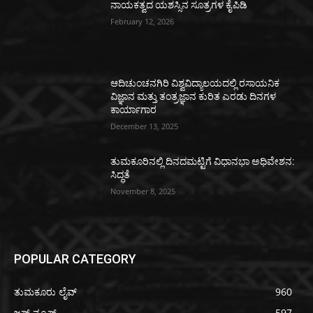
ನಾಯಕತ್ವದ ಯಶಸ್ಸಿನ ಸೂತ್ರಗಳ ಕೈಪಿಡಿ
February 12, 2026
ಆದಿಚುಂಚನಗಿರಿ ವಿಶ್ವವಿದ್ಯಾಲಯದಲ್ಲಿ ರಸಾಯನಿಕ
ವಿಜ್ಞಾನ ಮತ್ತು ತಂತ್ರಜ್ಞಾನ ಕುರಿತ ಎರಡು ದಿನಗಳ
ಕಾರ್ಯಾಗಾರ
December 13, 2025
ತುಮಕೂರಿನಲ್ಲಿ ದಿನದಮಟ್ಟಿಗೆ ವಿಧಾನಭಾ ಅಧಿವೇಶನ:
ಸಿದ್ಧತೆ
November 8, 2025
POPULAR CATEGORY
ತುಮಕೂರು ಲೈವ್
960
ಜಸ್ಟ್ ನ್ಯೂಸ್
597