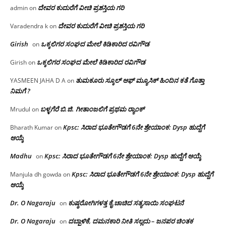
ದೇವರ ಕುದುರೆಗೆ ವೀಚಿ ಪ್ರಶಸ್ತಿಯ ಗರಿ
admin
on
ದೇವರ ಕುದುರೆಗೆ ವೀಚಿ ಪ್ರಶಸ್ತಿಯ ಗರಿ
Varadendra k
on
Girish
ಒಕ್ಕಲಿಗರ ಸಂಘದ ಮೇಲೆ ಕಿಡಿಕಾರಿದ ರವಿಗೌಡ
on
ಒಕ್ಕಲಿಗರ ಸಂಘದ ಮೇಲೆ ಕಿಡಿಕಾರಿದ ರವಿಗೌಡ
Girish
on
ತುಮಕೂರು ಸ್ಕೂಲ್ ಆಫ್ ಮ್ಯೂಸಿಕ್ ಹಿಂದಿನ ಕತೆ ಗೊತ್ತಾ
YASMEEN JAHA D A
on
ನಿಮಗೆ ?
ಬಳ್ಳಗೆರೆ ಬಿ.ಜಿ. ಗೀತಾಂಜಲಿಗೆ ಪ್ರಥಮ ರ‌್ಯಾಂಕ್
Mrudul
on
Kpsc: ಸಿರಾದ ಭೂತೇಗೌಡಗೆ 6ನೇ ಶ್ರೇಯಾಂಕ: Dysp ಹುದ್ದೆಗೆ
Bharath Kumar
on
ಆಯ್ಕೆ
Madhu
Kpsc: ಸಿರಾದ ಭೂತೇಗೌಡಗೆ 6ನೇ ಶ್ರೇಯಾಂಕ: Dysp ಹುದ್ದೆಗೆ ಆಯ್ಕೆ
on
Kpsc: ಸಿರಾದ ಭೂತೇಗೌಡಗೆ 6ನೇ ಶ್ರೇಯಾಂಕ: Dysp ಹುದ್ದೆಗೆ
Manjula dh gowda
on
ಆಯ್ಕೆ
Dr. O Nagaraju
ಕುಷ್ಠರೋಗಿಗಳತ್ತ ಕೈ ಚಾಚಿದ ಸತ್ಯಸಾಯಿ ಸಂಘಟನೆ
on
Dr. O Nagaraju
ದಬ್ಬಾಳಿಕೆ, ದಮನಕಾರಿ ನೀತಿ ಸಲ್ಲದು – ಜನಪರ ಚಿಂತಕ
on