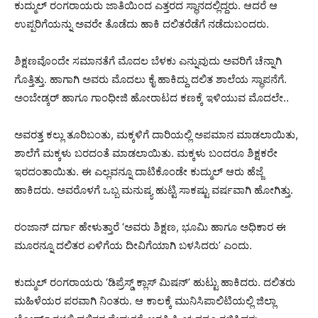
ಕುದ್ಮುಲ್ ರಂಗರಾಯರು ಜಾತಿಯಿಂದ ಎತ್ತರದ ಸ್ಥಾನದಲ್ಲಿದ್ದರು. ಆದರೆ ಆ
ಉಪ್ಪರಿಗೆಯನ್ನು ಅವರೇ ತೊಡೆದು ಹಾಕಿ ದಲಿತರೆಡೆಗೆ ನಡೆದುಬಂದರು.
ಶಿಕ್ಷಣವೊಂದೇ ಸಮಾನತೆಗೆ ಮೊದಲ ಬೆಳಕು ಎನ್ನುವುದು ಅವರಿಗೆ ಚೆನ್ನಾಗಿ
ಗೊತ್ತಿತ್ತು. ಹಾಗಾಗಿ ಅವರು ಮೊದಲು ಕೈ ಹಾಕಿದ್ದು ದಲಿತ ಶಾಲೆಯ ಸ್ಥಾಪನೆಗೆ.
ಅಂಬೇಡ್ಕರ್ ಹಾಗೂ ಗಾಂಧೀಜಿ ಹೋರಾಟದ ಕಣಕ್ಕೆ ಇಳಿಯುವ ಮೊದಲೇ..
ಅವರತ್ತ ಕಲ್ಲು ತೂರಿಬಂತು, ಮಕ್ಕಳಿಗೆ ದಾರಿಯಲ್ಲಿ ಅಪಮಾನ ಮಾಡಲಾಯಿತು,
ಶಾಲೆಗೆ ಮಕ್ಕಳು ಬರದಂತೆ ಮಾಡಲಾಯಿತು. ಮಕ್ಕಳು ಬಂದರೂ ಶಿಕ್ಷಕರೇ
ಇರದಂತಾಯಿತು. ಈ ಎಲ್ಲವನ್ನೂ ದಾಟಿಕೊಂಡೇ ಕುದ್ಮುಲ್ ಆರು ಹೆಜ್ಜೆ
ಹಾಕಿದರು. ಅವರೊಳಗೆ ಒಬ್ಬ ಮನುಷ್ಯ ಹುಟ್ಟಿ ಸಾಕಷ್ಟು ವರ್ಷವಾಗಿ ಹೋಗಿತ್ತು.
ರಂಜಾನ್ ದರ್ಗಾ ಹೇಳುತ್ತಾರೆ ‘ಅವರು ಶಿಕ್ಷಣ, ಭೂಮಿ ಹಾಗೂ ಅಧಿಕಾರ ಈ
ಮೂರನ್ನೂ ದಲಿತರ ಏಳಿಗೆಯ ದೀವಿಗೆಯಾಗಿ ಬಳಸಿದರು’ ಎಂದು.
ಕುದ್ಮುಲ್ ರಂಗರಾಯರು ‘ಡಿಪ್ರೆಸ್ಡ್ ಕ್ಲಾಸ್ ಮಿಷನ್’ ಹುಟ್ಟು ಹಾಕಿದರು. ದಲಿತರು
ಮಹಿಳೆಯರ ಪರವಾಗಿ ನಿಂತರು. ಆ ಕಾಲಕ್ಕೆ ಮುನಿಸಿಪಾಲಿಟಿಯಲ್ಲಿ ಜಿಲ್ಲಾ