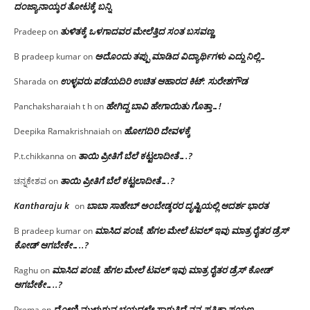
ದಂಜ್ಯಾನಾಯ್ಕರ ತೋಟಕ್ಕೆ ಬನ್ನಿ
ತುಳಿತಕ್ಕೆ ಒಳಗಾದವರ ಮೇಲೆತ್ತಿದ ಸಂತ ಬಸವಣ್ಣ
Pradeep
on
ಅದೊಂದು ತಪ್ಪು ಮಾಡಿದ ವಿದ್ಯಾರ್ಥಿಗಳು ಎದ್ದು ನಿಲ್ಲಿ…
B pradeep kumar
on
ಉಳ್ಳವರು ಪಡೆಯದಿರಿ ಉಚಿತ ಆಹಾರದ ಕಿಟ್: ಸುರೇಶಗೌಡ
Sharada
on
ಹೇಗಿದ್ದ ಬಾವಿ ಹೇಗಾಯಿತು ಗೊತ್ತಾ…!
Panchaksharaiah t h
on
ಹೋಗದಿರಿ ದೇವಳಕ್ಕೆ
Deepika Ramakrishnaiah
on
ತಾಯಿ ಪ್ರೀತಿಗೆ ಬೆಲೆ ಕಟ್ಟಲಾದೀತೆ….?
P.t.chikkanna
on
ತಾಯಿ ಪ್ರೀತಿಗೆ ಬೆಲೆ ಕಟ್ಟಲಾದೀತೆ….?
ಚನ್ನಕೇಶವ
on
Kantharaju k
ಬಾಬಾ ಸಾಹೇಬ್ ಅಂಬೇಡ್ಕರರ ದೃಷ್ಟಿಯಲ್ಲಿ ಆದರ್ಶ ಭಾರತ
on
ಮಾಸಿದ ಪಂಚೆ, ಹೆಗಲ ಮೇಲೆ ಟವಲ್‌ ಇವು ಮಾತ್ರ ರೈತರ ಡ್ರೆಸ್‌
B pradeep kumar
on
ಕೋಡ್ ಆಗಬೇಕೇ…..?‌
ಮಾಸಿದ ಪಂಚೆ, ಹೆಗಲ ಮೇಲೆ ಟವಲ್‌ ಇವು ಮಾತ್ರ ರೈತರ ಡ್ರೆಸ್‌ ಕೋಡ್
Raghu
on
ಆಗಬೇಕೇ…..?‌
ದೋಣಿ ಮುಳುಗುವ ಭಯದಲ್ಲೇ ಸಾಗುತ್ತಿದೆ ನನ್ನ ಪತ್ರಿಕಾ ಪಯಣ
Prema
on