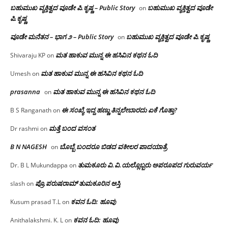
ಬಹುಮುಖ ವ್ಯಕ್ತಿತ್ವದ ವೂಡೇ ಪಿ.ಕೃಷ್ಣ – Public Story
ಬಹುಮುಖ ವ್ಯಕ್ತಿತ್ವದ ವೂಡೇ
on
ಪಿ.ಕೃಷ್ಣ
ವೂಡೇ ಮನೆತನ – ಭಾಗ ೨ – Public Story
ಬಹುಮುಖ ವ್ಯಕ್ತಿತ್ವದ ವೂಡೇ ಪಿ.ಕೃಷ್ಣ
on
ಮತ ಹಾಕುವ ಮುನ್ನ ಈ ಹಸಿವಿನ ಕಥನ ಓದಿ
Shivaraju KP
on
ಮತ ಹಾಕುವ ಮುನ್ನ ಈ ಹಸಿವಿನ ಕಥನ ಓದಿ
Umesh
on
prasanna
ಮತ ಹಾಕುವ ಮುನ್ನ ಈ ಹಸಿವಿನ ಕಥನ ಓದಿ
on
ಈ ಸಂಖ್ಯೆ ಇದ್ದ ಹಣ್ಣು ತಿನ್ನಲೇಬಾರದು ಏಕೆ ಗೊತ್ತಾ?
B S Ranganath
on
ಮತ್ತೆ ಬಂದ ವಸಂತ
Dr rashmi
on
B N NAGESH
ಬೊಬ್ಬೆ ಬಂದರೂ ಬಿಡದ ವಕೀಲರ ಪಾದಯಾತ್ರೆ
on
ತುಮಕೂರು‌ ವಿ.ವಿ.ಯಲ್ಲೊಬ್ಬರು ಅಪರೂಪದ ಗುರುವರ್ಯ
Dr. B L Mukundappa
on
ಪ್ರೊ.ಪರುಷರಾಮ್ ತುಮಕೂರಿನ ಆಸ್ತಿ
slash
on
ಕವನ ಓದಿ: ಹೂವು
Kusum prasad T.L
on
ಕವನ ಓದಿ: ಹೂವು
Anithalakshmi. K. L
on