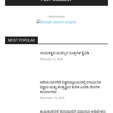
- Advertisment -
MOST POPULAR
ನಾಯಕತ್ವದ ಯಶಸ್ಸಿನ ಸೂತ್ರಗಳ ಕೈಪಿಡಿ
February 12, 2026
ಆದಿಚುಂಚನಗಿರಿ ವಿಶ್ವವಿದ್ಯಾಲಯದಲ್ಲಿ ರಸಾಯನಿಕ
ವಿಜ್ಞಾನ ಮತ್ತು ತಂತ್ರಜ್ಞಾನ ಕುರಿತ ಎರಡು ದಿನಗಳ
ಕಾರ್ಯಾಗಾರ
December 13, 2025
ತುಮಕೂರಿನಲ್ಲಿ ದಿನದಮಟ್ಟಿಗೆ ವಿಧಾನಭಾ ಅಧಿವೇಶನ: