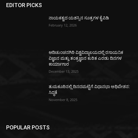
EDITOR PICKS
ನಾಯಕತ್ವದ ಯಶಸ್ಸಿನ ಸೂತ್ರಗಳ ಕೈಪಿಡಿ
February 12, 2026
ಆದಿಚುಂಚನಗಿರಿ ವಿಶ್ವವಿದ್ಯಾಲಯದಲ್ಲಿ ರಸಾಯನಿಕ
ವಿಜ್ಞಾನ ಮತ್ತು ತಂತ್ರಜ್ಞಾನ ಕುರಿತ ಎರಡು ದಿನಗಳ
ಕಾರ್ಯಾಗಾರ
December 13, 2025
ತುಮಕೂರಿನಲ್ಲಿ ದಿನದಮಟ್ಟಿಗೆ ವಿಧಾನಭಾ ಅಧಿವೇಶನ:
ಸಿದ್ಧತೆ
November 8, 2025
POPULAR POSTS