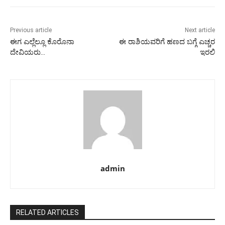
Previous article
Next article
ಈಗ ಎಲ್ಲೆಲ್ಲೂ ಕೊರೊನಾ‌‌
ಈ ರಾಶಿಯವರಿಗೆ ಹಣದ ಬಗ್ಗೆ ಎಚ್ಚರ
ದೇವಿಯರು…
ಇರಲಿ
admin
RELATED ARTICLES