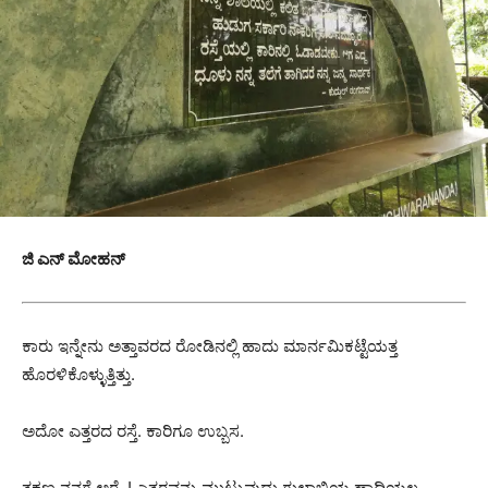
ಜಿ ಎನ್ ಮೋಹನ್
ಕಾರು ಇನ್ನೇನು ಅತ್ತಾವರದ ರೋಡಿನಲ್ಲಿ ಹಾದು ಮಾರ್ನಮಿಕಟ್ಟೆಯತ್ತ
ಹೊರಳಿಕೊಳ್ಳುತ್ತಿತ್ತು.
ಅದೋ ಎತ್ತರದ ರಸ್ತೆ. ಕಾರಿಗೂ ಉಬ್ಬಸ.
ತಕ್ಷಣ ನನಗೆ ಅರೆ..! ಎತ್ತರವನ್ನು ಮುಟ್ಟುವುದು ಗುಲಾಬಿಯ ಹಾದಿಯಲ್ಲ..