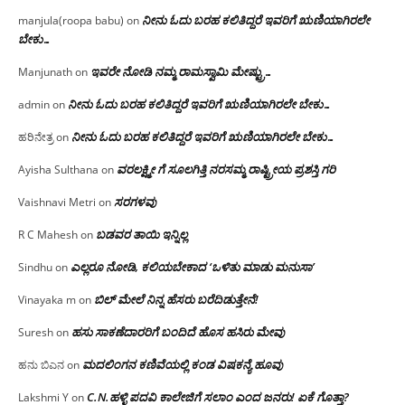
ನೀನು ಓದು ಬರಹ ಕಲಿತಿದ್ದರೆ ಇವರಿಗೆ ಋಣಿಯಾಗಿರಲೇ
manjula(roopa babu)
on
ಬೇಕು…
ಇವರೇ‌ ನೋಡಿ‌ ನಮ್ಮ‌ ರಾಮಸ್ವಾಮಿ ಮೇಷ್ಟ್ರು…
Manjunath
on
ನೀನು ಓದು ಬರಹ ಕಲಿತಿದ್ದರೆ ಇವರಿಗೆ ಋಣಿಯಾಗಿರಲೇ ಬೇಕು…
admin
on
ನೀನು ಓದು ಬರಹ ಕಲಿತಿದ್ದರೆ ಇವರಿಗೆ ಋಣಿಯಾಗಿರಲೇ ಬೇಕು…
ಹರಿನೇತ್ರ
on
ವರಲಕ್ಷ್ಮೀ ಗೆ ಸೂಲಗಿತ್ತಿ ನರಸಮ್ಮ‌ ರಾಷ್ಟ್ರೀಯ ಪ್ರಶಸ್ತಿ ಗರಿ
Ayisha Sulthana
on
ಸರಗಳವು
Vaishnavi Metri
on
ಬಡವರ ತಾಯಿ ಇನ್ನಿಲ್ಲ
R C Mahesh
on
ಎಲ್ಲರೂ ನೋಡಿ, ಕಲಿಯಬೇಕಾದ ‘ಒಳಿತು ಮಾಡು ಮನುಸಾ’
Sindhu
on
ಬಿಲ್ ಮೇಲೆ ನಿನ್ನ ಹೆಸರು ಬರೆದಿಡುತ್ತೇನೆ!
Vinayaka m
on
ಹಸು ಸಾಕಣೆದಾರರಿಗೆ ಬಂದಿದೆ ಹೊಸ ಹಸಿರು ಮೇವು
Suresh
on
ಮದಲಿಂಗನ ಕಣಿವೆಯಲ್ಲಿ ಕಂಡ ವಿಷಕನ್ಯೆ ಹೂವು
ಹನು ಬಿಎನ
on
C.N.ಹಳ್ಳಿ ಪದವಿ ಕಾಲೇಜಿಗೆ ಸಲಾಂ‌ ಎಂದ ಜನರು! ಏಕೆ ಗೊತ್ತಾ?
Lakshmi Y
on