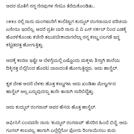
ಅದರ ಜೊತೆಗೆ ನನ್ನ ನೆನಪುಗಳ ಗೇಟೂ ತೆರೆದುಕೊಂಡಿತು..
೧೯೯೨ ರಲ್ಲಿ ನಾನು ಮಂಗಳೂರಿಗೆ ಕಾಲಿಟ್ಟಾಗ ಕುದ್ಮುಲ್ ರಂಗರಾಯರ ಪರಿಚಯ
ಏನೇನೂ ಇರಲಿಲ್ಲ. ಆದರೆ ಪ್ರತೀ ಬಾರಿ ನಾನು ಪಿ ವಿ ಎಸ್ ಸರ್ಕಲ್ ನಿಂದ ಎಡಕ್ಕೆ
ಹೊರಳಿಕೊಂಡು ಕಚೇರಿ ತಲುಪಬೇಕಾದಾಗಲೆಲ್ಲಾ ನನ್ನ ಕಣ್ಣು ಬಲಗಡೆ ಇದ್ದ
ಕಟ್ಟಡದತ್ತ ಹೋಗುತ್ತಿತ್ತು.
ಅದಕ್ಕೆ ಕಾರಣ ಇಷ್ಟೇ ಆ ಬೆಳಗ್ಗೆಯಲ್ಲಿ ಎಷ್ಟೊಂದು ಮಕ್ಕಳು ಶಿಸ್ತಾಗಿ ಶಾಲೆಯ
ದಿಕ್ಕಿನತ್ತ ಬಿಲ್ಲಿನಿಂದ ಹೊರಟ ಬಾಣದಂತೆ ಹೋಗುತ್ತಿದ್ದರು. ಅದು ಹಾಸ್ಟೆಲ್.
ಕೃಶ ದೇಹ ಆದರೆ ಬೆಳಕು ಹೊತ್ತ ಕಣ್ಣುಗಳು ಅದು ಖಂಡಿತಾ ಮೇಲ್ವರ್ಗದ
ಹಾಸ್ಟೆಲ್ ಅಲ್ಲ ಎನ್ನುವುದನ್ನು ತಾನೇ ತಾನಾಗಿ ಸಾರಿಬಿಟ್ಟಿತ್ತು.
ಅದು ಕುದ್ಮುಲ್ ರಂಗರಾವ್ ಅವರ ಹೆಸರು ಹೊತ್ತ ಹಾಸ್ಟೆಲ್.
ಆಫೀಸಿಗೆ ಬಂದವನೇ ನಾನು ‘ಕುದ್ಮುಲ್ ರಂಗರಾವ್’ ಹೆಸರಿನ ಹಿಂದೆ ಬಿದ್ದೆ. ಅದು
ಗೂಗಲ್ ಕಾಲವಲ್ಲ. ಹಾಗಾಗಿ ಎಲ್ಲೆಲ್ಲಿಗೋ ಫೋನು ರಿಂಗಾಯಿಸಲು ಶುರು