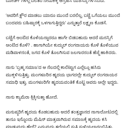
ಬೋರ್ಡ್ ಗಳಲ್ಲಿ ದಲಿತರ ನೇಮಕಕ್ಕೆ ಆಗ್ರಹಿಸಿ ಯಶಸ್ಸೂ ಗಳಿಸಿದರು.
‘ಅವರಿಗೆ ಕ್ಷೌರ ಮಾಡಲು ಯಾರೂ ಮುಂದೆ ಬರಲಿಲ್ಲ, ಬಟ್ಟೆ ಒಗೆಯಲು ಮುಂದೆ
ಬಂದವರು ಬಹಿಷ್ಕಾರಕ್ಕೆ ಒಳಗಾಗುತ್ತಿದ್ದರು’ ಎನ್ನುತ್ತಾರೆ ಲಕ್ಷ್ಮಣ ಕೊಡಸೆ.
ಬಟ್ಟೆಗೆ ಅಂಟಿದ ಕೊಳೆಯನ್ನಾದರೂ ಹಾಗೇ ಬಿಡಬಹುದು ಆದರೆ ಮನಸ್ಸಿಗೆ
ಅಂಟಿದ ಕೊಳೆ? . ಹಾಗಾಗಿಯೇ ಕುದ್ಮುಲ್ ರಂಗರಾಯರು ಕೊಳೆ ತೊಳೆಯುವ
ಮಡಿವಾಳನಂತೆ, ಜಗದ ಕೊಳೆ ತೊಲಗಿಸುವ ಜಲಗಾರನಂತೆ ಹೆಜ್ಜೆ ಹಾಕಿದರು.
ನಾನು ‘ಬ್ರಹ್ಮ ಸಮಾಜ’ದ ಆ ನೆಲದಲ್ಲಿ ಕಾಲಿಟ್ಟಾಗ ಎಲ್ಲೆಲ್ಲೂ ಹಸಿರು
ಮುಕ್ಕಳಿಸುತ್ತಿತ್ತು. ಮಂಗಳೂರಿನ ಹೃದಯ ಭಾಗದಲ್ಲೇ ಕುದ್ಮುಲ್ ರಂಗರಾಯರ
ಸಮಾಧಿ ಇತ್ತು. ಮಂಗಳೂರಿಗೇ ಹೃದಯವಂತಿಕೆ ಕೊಟ್ಟ ಅವರು ಅಲ್ಲೇ ಇದ್ದರು.
ನಾನು ಕ್ಯಾಮೆರಾ ಕ್ಲಿಕ್ಕಿಸುತ್ತಾ ಹೋದೆ.
ಮನುಷ್ಯರಿಗೆ ಹೃದಯ ಕೊಡಬಹುದು ಆದರೆ ತಂತ್ರಜ್ಞಾನದ ನಾಗಾಲೋಟದಲ್ಲಿ
ತಾನೂ ಇನ್ನೊಂದು ಮೆಷಿನ್ ಮಾತ್ರವಾಗಿರುವ ಸಮಾಜಕ್ಕೆ ಹೃದಯ ಕಸಿ
ಮಾಡುವುದು ಹೇಗೆ? ಎನ್ನುವುದು ತಲೆಯಲ್ಲಿ ಸುತ್ತಿ ಸುಳಿಯಲಾರಂಭಿಸಿತು.