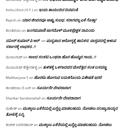
ಇಂದು ತಾಯಂದಿರ ದಿನವಂತೆ
Aishu (Aisiri.H.Y )
on
ಯಾರ ಜೀವನವೂ ಅಷ್ಟು ಸುಲಭ, ಸರಾಗವಲ್ಲ ಏಕೆ ಗೊತ್ತಾ?
Rajesh
on
ಜಂಗಮವಾಣಿ ಜಾಗದೊಳ್ ಮೂಕಪ್ರೇಕ್ಷಕ ನಾವಿಂದು
ಶಾಂತರಾಜು
on
ನವೀನ್ ಕುಮಾರ್ ಪಿ ಆರ್
ಮದ್ಯಪಾನ ಆರೋಗ್ಯಕ್ಕೆ ಹಾನಿಕರ; ವಾಸ್ತವದಲ್ಲಿ ಅಳುವ
on
ಸರ್ಕಾರಕ್ಕೆ ಲಾಭಕರ..!!
ಸಾಲದ ಸಂಕಟ ಒಂಥರಾ ಹೊರ ಹೊಮ್ಮದ ಗಾಯ..!!
ಮಂಜುನಾಥ್
on
ತುಳಿತಕ್ಕೆ ಒಳಗಾದವರ ಮೇಲೆತ್ತಿದ ಸಂತ ಬಸವಣ್ಣ
ಮಂಜುನಾಥ್ ಹೆತ್ತೇನಹಳ್ಳಿ
on
ಹೊರಟು ಹೋಗುವ ಬದುಕಿಗೊಂದು ವಿಶೇಷತೆ ಇರಲಿ
Mallikarjuna S
on
ಸೂರ್ಯನೇ ದೇವರಾದಾಗ
ಶಾಂತರಾಜು ಬಿ ಎಸ್
on
ಸೂರ್ಯನೇ ದೇವರಾದಾಗ
Shankar barakanahall
on
ಮುಕ್ಕಾಲು ಎಕೆರೆಯಲ್ಲಿ ಏನ್ನೆಲ್ಲ‌ ಮಾಡಬಹುದು: ನೋಡಲು ದಂಜ್ಯಾನಾಯ್ಕರ
ಮಹೇಶ್
on
ತೋಟಕ್ಕೆ ಬನ್ನಿ
ಮುಕ್ಕಾಲು ಎಕೆರೆಯಲ್ಲಿ ಏನ್ನೆಲ್ಲ‌ ಮಾಡಬಹುದು: ನೋಡಲು
ಶಂಕರ್ ಬರಕನಹಾಲ್
on