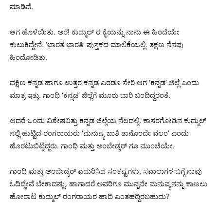
ಮಾಡಿದೆ.
ಆಗ ಹೊಳೆಯಿತು. ಅರೆ! ಕುದ್ಮುಲ್ ರ ಕೈಯನ್ನು ನಾನು ಈ ಹಿಂದೆಯೇ
ಕುಲುಕಿದ್ದೇನೆ. ‘ಭಾರತ ಭಾರತಿ’ ಪುಸ್ತಕದ ಮಾಲಿಕೆಯಲ್ಲಿ. ತಕ್ಷಣ ನೆನಪು
ಹಿಂದೋಡಿತು.
ದಕ್ಷಿಣ ಕನ್ನಡ ಹಾಗೂ ಉತ್ತರ ಕನ್ನಡ ಎರಡೂ ಸೇರಿ ಆಗ ‘ಕನ್ನಡ’ ಜಿಲ್ಲೆ ಎಂದು
ಮಾತ್ರ ಇತ್ತು. ಗಾಂಧಿ ‘ಕನ್ನಡ’ ಜಿಲ್ಲೆಗೆ ಮೂರು ಬಾರಿ ಬಂದಿದ್ದರಂತೆ.
ಆದರೆ ಒಂದು ವಿಶೇಷವಿತ್ತು ಕನ್ನಡ ಜಿಲ್ಲೆಯ ನೆಲದಲ್ಲಿ. ಕಾಸರಗೋಡಿನ ಕುದ್ಮುಲ್
ನಲ್ಲಿ ಹುಟ್ಟಿದ ರಂಗರಾಯರು ‘ಮನುಷ್ಯ ಜಾತಿ ತಾನೊಂದೇ ವಲಂ’ ಎಂದು
ಹೊರಟುಬಿಟ್ಟಿದ್ದರು. ಗಾಂಧಿ ಮತ್ತು ಅಂಬೇಡ್ಕರ್ ಗೂ ಮುಂಚೆಯೇ.
ಗಾಂಧಿ ಮತ್ತು ಅಂಬೇಡ್ಕರ್ ಎದುರಿಸಿದ ಸಂಕಷ್ಟಗಳು, ಸವಾಲುಗಳ ಬಗ್ಗೆ ನಾವು
ಓದಿದ್ದೇವೆ ಬೇಕಾದಷ್ಟು. ಹಾಗಾದರೆ ಅವರಿಗೂ ಮುನ್ನವೇ ಮನುಷ್ಯನನ್ನು ಕಾಣಲು
ಹೋರಾಟ ಕುದ್ಮುಲ್ ರಂಗರಾಯರ ಹಾದಿ ಎಂತಹದ್ದಿರಬಹುದು?