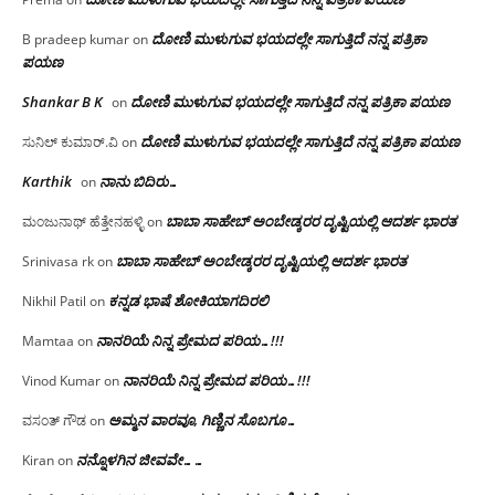
ದೋಣಿ ಮುಳುಗುವ ಭಯದಲ್ಲೇ ಸಾಗುತ್ತಿದೆ ನನ್ನ ಪತ್ರಿಕಾ
B pradeep kumar
on
ಪಯಣ
Shankar B K
ದೋಣಿ ಮುಳುಗುವ ಭಯದಲ್ಲೇ ಸಾಗುತ್ತಿದೆ ನನ್ನ ಪತ್ರಿಕಾ ಪಯಣ
on
ದೋಣಿ ಮುಳುಗುವ ಭಯದಲ್ಲೇ ಸಾಗುತ್ತಿದೆ ನನ್ನ ಪತ್ರಿಕಾ ಪಯಣ
ಸುನಿಲ್ ಕುಮಾರ್.ವಿ
on
Karthik
ನಾನು ಬಿದಿರು…
on
ಬಾಬಾ ಸಾಹೇಬ್ ಅಂಬೇಡ್ಕರರ ದೃಷ್ಟಿಯಲ್ಲಿ ಆದರ್ಶ ಭಾರತ
ಮಂಜುನಾಥ್ ಹೆತ್ತೇನಹಳ್ಳಿ
on
ಬಾಬಾ ಸಾಹೇಬ್ ಅಂಬೇಡ್ಕರರ ದೃಷ್ಟಿಯಲ್ಲಿ ಆದರ್ಶ ಭಾರತ
Srinivasa rk
on
ಕನ್ನಡ ಭಾಷೆ ಶೋಕಿಯಾಗದಿರಲಿ
Nikhil Patil
on
ನಾನರಿಯೆ ನಿನ್ನ ಪ್ರೇಮದ ಪರಿಯ…!!!
Mamtaa
on
ನಾನರಿಯೆ ನಿನ್ನ ಪ್ರೇಮದ ಪರಿಯ…!!!
Vinod Kumar
on
ಅಮ್ಮನ ವಾರವೂ, ಗಿಣ್ಣಿನ ಸೊಬಗೂ…
ವಸಂತ್ ಗೌಡ
on
ನನ್ನೊಳಗಿನ ಜೀವವೇ……
Kiran
on