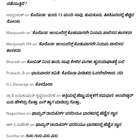
ನಡೆಯುತ್ತಿದೆ ?
ಕೊರೊನಾ: ಇಂದು 13 ಮಂದಿ ಸಾವು, ತುಮಕೂರು, ತಿಪಟೂರಿನಲ್ಲಿ ಹೆಚ್ಚಿದ
ಅಲ್ಲಾಬಕಾಶ್
on
ಸೋಂಕು
‘ಕೊರೊನಾ’ ಅಂಬುಲೆನ್ಸ್ ಕೊಡುವಾಗಲೇ ನಿಯಮ ಪಾಲಿಸದ ಶಾಸಕರು!
Manjunath
on
‘ಕೊರೊನಾ’ ಅಂಬುಲೆನ್ಸ್ ಕೊಡುವಾಗಲೇ ನಿಯಮ ಪಾಲಿಸದ
Manjunath HN
on
ಶಾಸಕರು!
ಕೋವಿಡ್ ನಿಂದ ತಾಯಿ ಸಾವು ಕೇಳಿದ ಮಗಳು ಹೃದಯಾಘಾತಕ್ಕೆ ಬಲಿ
Bharath
on
ಭಾನುವಾರದ ಕವಿತೆ: ಕೊರೊನಾ ಪೀಡಿತರು ಓದಲೇಬೇಕಾದ- ನದಿ
Prakash. B
on
ಕೋರೋಣ
G L Devaraja
on
ಆಸ್ತಿಯಲ್ಲಿ ಹೆಣ್ಣು ಮಕ್ಕಳಿಗೆ ಸಮಭಾಗ; ಅಂಬೇಡ್ಕರ್
ಚಾ ಶಿ ಜಯಕುಮಾರ್ ಕೃಷ್ಣರಾಜಪೇಟೆ
on
ಏನು ಹೇಳಿದ್ರು ಗೊತ್ತಾ, ಏನ್ ತ್ಯಾಗ ಮಾಡಿದ್ರು ಗೊತ್ತಾ…
ಥಾಮ್ಸನ್ ರಾಯಿಟರ್ಸ್ ವರದಿಯೂ ಭಾರತದಲ್ಲಿ ಹೆಣ್ಣಿನ ಸ್ಥಾನ‌
Nagashtee
on
ಥಾಮ್ಸನ್ ರಾಯಿಟರ್ಸ್ ವರದಿಯೂ ಭಾರತದಲ್ಲಿ ಹೆಣ್ಣಿನ ಸ್ಥಾನ‌
ಆರ್.ಸಿ.ಮಹೇಶ್
on
ಗುಸು ಗುಸು ಪಿಸು ಪಿಸು
Savitha
on