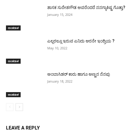
ಶಾಸಕ ಸುರೇಶಗೌಡ ಅವರೆಂದರೆ ನನಗ್ಯಾಕಿಷ್ಟ ಗೊತ್ತಾ?
January 15, 2024
ಅಂತರಾಳ
ಎಲ್ಲರಲ್ಲೂ ಇರುವ ಏನಿದು ಆರನೇ ಇಂದ್ರಿಯ ?
May 10, 2022
ಅಂತರಾಳ
ಅಂಬಾಸಿಡರ್ ಕಾರು ಹಾಗೂ ಅಣ್ಣನ ನೆನಪು
January 18, 2022
ಅಂತರಾಳ
LEAVE A REPLY