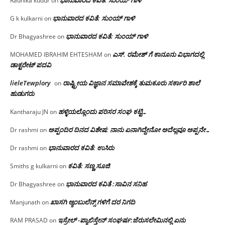
ಭಾನುವಾರದ ಕವಿತೆ: ಸುಂಯ್ ಗಾಳಿ
Radhika kudur
on
ಭಾನುವಾರದ ಕವಿತೆ: ಸುಂಯ್ ಗಾಳಿ
G k kulkarni
on
ಭಾನುವಾರದ ಕವಿತೆ: ಸುಂಯ್ ಗಾಳಿ
Dr Bhagyashree
on
ಎಸ್. ರಮೇಶ್ ಗೆ ಕಾನೂನು ವಿಭಾಗದಲ್ಲಿ
MOHAMED IBRAHIM EHTESHAM
on
ಡಾಕ್ಟರೇಟ್ ಪದವಿ
lieleTewplory
ರಾಷ್ಟ್ರೀಯ ವಿಜ್ಞಾನ ಸಮಾವೇಶಕ್ಕೆ‌ ತುಮಕೂರು ಸರ್ಕಾರಿ ಶಾಲೆ
on
ಹುಡುಗರು
ಹಳ್ಳಿಯಲ್ಲೊಂದು ಪರಿಸರ ಸಂಘ ಕಟ್ಟಿ…
Kantharaju JN
on
ಅಪ್ಪಂದಿರ ದಿನದ ವಿಶೇಷ: ನಾನು ಏನಾಗಿದ್ದೇನೋ‌ ಅದೆಲ್ಲವೂ ಅಪ್ಪನೇ…
Dr rashmi
on
ಭಾನುವಾರದ ಕವಿತೆ: ಉಸಿರು
Dr rashmi
on
ಕವಿತೆ: ಸಣ್ಣ ಸೂಜಿ
Smiths g kulkarni
on
ಭಾನುವಾರದ ಕವಿತೆ :ಸಾವಿನ ಸನಿಹ
Dr Bhagyashree
on
ಖಾಸಗಿ ಆ್ಯಂಬುಲೆನ್ಸ್ ಗಳಿಗೆ ದರ ನಿಗದಿ
Manjunath
on
ಇಸ್ರೇಲ್ -ಪ್ಯಾಲಿಸ್ತೇನ್ ಸಂಘರ್ಷ:ಜೆರುಸಲೇಮಿನಲ್ಲಿ ಏನು
RAM PRASAD
on