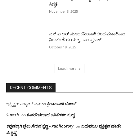
ಸಿದ್ಧತೆ
November 8, 2025
ಎಸ್ ಐ ಆರ್ ಮೂಲಕಹಿಂಬಾಗಿಲಿಂದ ಮತಾಧಿಕಾರ
ನಿರಾಕರಣೆಯ ಯತ್ನ ; ಕಾಂ.ಪ್ರಕಾಶ್
October 19, 2025
Load more
RECENT COMMENTS
ಕ್ರೀಡಾಕೂಟ ಝಲಕ್
ಇನ್ಸ್ಪೆಕ್ಟರ್ ಸಲ್ಮಾನ್ ಕೆ ಎನ್
on
Suresh
ಓದಲೇಬೇಕಾದ‌ ಕವಿತೆಗಳು: ಬುದ್ಧ
on
ಕನ್ನಡಕ್ಕಾಗಿ ಜೈಲು ಸೇರಿದ ಕೃಷ್ಣ – Public Story
ಬಹುಮುಖ ವ್ಯಕ್ತಿತ್ವದ ವೂಡೇ
on
ಪಿ.ಕೃಷ್ಣ