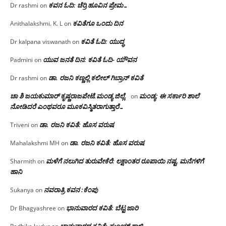
ಕವನ ಓದಿ: ಚೆರ್ರಿ ಹೂವಿನ ಪ್ರೇಮ…
Dr rashmi
on
ಕವಿತೆಗೂ ಒಂದು ದಿನ
Anithalakshmi. K. L
on
ಕವಿತೆ ಓದಿ: ಯುದ್ಧ
Dr kalpana viswanath
on
ಯುವ ಜನತೆ ದಿನ: ಕವಿತೆ ಓದಿ- ಯೌವನ
Padmini
on
ಡಾ. ರಜನಿ‌ ಕಣ್ಣಲ್ಲಿ ಕಲೀಲ್ ಗಿಬ್ರಾನ್ ಕವಿತೆ
Dr rashmi
on
ಚಾ ಶಿ ಜಯಕುಮಾರ್ ಕೃಷ್ಣರಾಜಪೇಟೆ.ಮಂಡ್ಯ ಜಿಲ್ಲೆ.
ಮಂಡ್ಯ: ಈ ಸರ್ಕಾರಿ ಶಾಲೆ
on
ನೋಡಿದರೆ ಎಂಥವರೂ ಮೂಕವಿಸ್ಮಿತರಾಗುತ್ತಾರೆ…
ಡಾ. ರಜನಿ ಕವಿತೆ: ಹೊಸ ವರುಷ
Triveni
on
ಡಾ. ರಜನಿ ಕವಿತೆ: ಹೊಸ ವರುಷ
Mahalakshmi MH
on
ಮಳೆಗೆ ನಲುಗಿದ ತುರುವೇಕೆರೆ: ಲಕ್ಷಾಂತರ ರೂಪಾಯಿ ನಷ್ಟ, ಮನೆಗಳಿಗೆ
Sharmith
on
ಹಾನಿ
ನವರಾತ್ರಿ ಕವನ :ಕೆಂಪು
Sukanya
on
ಭಾನುವಾರದ ಕವಿತೆ: ಬೆಟ್ಟ ಜಾರಿ
Dr Bhagyashree
on