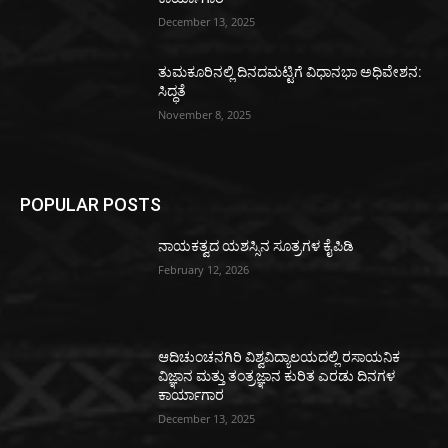
December 13, 2025
ತುಮಕೂರಿನಲ್ಲಿ ದಿನದಮಟ್ಟಿಗೆ ವಿಧಾನಭಾ ಅಧಿವೇಶನ:
ಸಿದ್ಧತೆ
November 8, 2025
POPULAR POSTS
ನಾಯಕತ್ವದ ಯಶಸ್ಸಿನ ಸೂತ್ರಗಳ ಕೈಪಿಡಿ
February 12, 2026
ಆದಿಚುಂಚನಗಿರಿ ವಿಶ್ವವಿದ್ಯಾಲಯದಲ್ಲಿ ರಸಾಯನಿಕ
ವಿಜ್ಞಾನ ಮತ್ತು ತಂತ್ರಜ್ಞಾನ ಕುರಿತ ಎರಡು ದಿನಗಳ
ಕಾರ್ಯಾಗಾರ
December 13, 2025