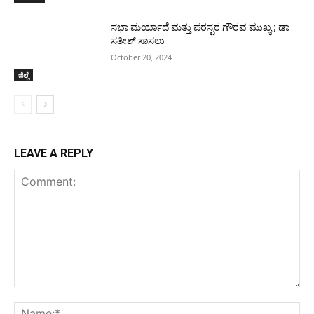
ಸಭಾ ಮರ್ಯಾದೆ ಮತ್ತು ಪರಸ್ಪರ ಗೌರವ ಮುಖ್ಯ ; ಡಾ
ಸತೀಶ್ ಸಾಸಲು
October 20, 2024
ಜಿಲ್ಲೆ
LEAVE A REPLY
Comment:
Na