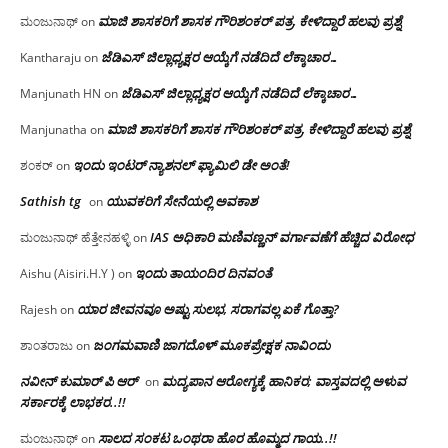
ಮಾಜಿ ಶಾಸಕರಿಗೆ ಶಾಸಕ ಗೌರಿಶಂಕರ್ ಪತ್ರ, ಕೇಳಿದ್ದಾರೆ ಹಲವು ಪ್ರಶ್ನೆ
ಮಂಜುನಾಥ್
on
ಜೆಡಿಎಸ್ ಜಿಲ್ಲಾಧ್ಯಕ್ಷರ ಆಯ್ಕೆಗೆ ನಡೆದಿದೆ ಲೆಕ್ಕಾಚಾರ…
Kantharaju
on
ಜೆಡಿಎಸ್ ಜಿಲ್ಲಾಧ್ಯಕ್ಷರ ಆಯ್ಕೆಗೆ ನಡೆದಿದೆ ಲೆಕ್ಕಾಚಾರ…
Manjunath HN
on
ಮಾಜಿ ಶಾಸಕರಿಗೆ ಶಾಸಕ ಗೌರಿಶಂಕರ್ ಪತ್ರ, ಕೇಳಿದ್ದಾರೆ ಹಲವು ಪ್ರಶ್ನೆ
Manjunatha
on
ಇಂದು ಇಂಟರ್ ನ್ಯಾಶನಲ್ ಫ್ಯಾಮಿಲಿ ಡೇ ಅಂತೆ!
ಶಂಕರ್
on
Sathish tg
ಯುವಕರಿಗೆ ಸೇನೆಯಲ್ಲಿ ಅವಕಾಶ
on
IAS ಅಧಿಕಾರಿ ಮಣಿವಣ್ಣನ್ ವರ್ಗಾವಣೆಗೆ ಹೆಚ್ಚಿದ‌ ವಿರೋಧ
ಮಂಜುನಾಥ್ ಹೆತ್ತೇನಹಳ್ಳಿ
on
ಇಂದು ತಾಯಂದಿರ ದಿನವಂತೆ
Aishu (Aisiri.H.Y )
on
ಯಾರ ಜೀವನವೂ ಅಷ್ಟು ಸುಲಭ, ಸರಾಗವಲ್ಲ ಏಕೆ ಗೊತ್ತಾ?
Rajesh
on
ಜಂಗಮವಾಣಿ ಜಾಗದೊಳ್ ಮೂಕಪ್ರೇಕ್ಷಕ ನಾವಿಂದು
ಶಾಂತರಾಜು
on
ನವೀನ್ ಕುಮಾರ್ ಪಿ ಆರ್
ಮದ್ಯಪಾನ ಆರೋಗ್ಯಕ್ಕೆ ಹಾನಿಕರ; ವಾಸ್ತವದಲ್ಲಿ ಅಳುವ
on
ಸರ್ಕಾರಕ್ಕೆ ಲಾಭಕರ..!!
ಸಾಲದ ಸಂಕಟ ಒಂಥರಾ ಹೊರ ಹೊಮ್ಮದ ಗಾಯ..!!
ಮಂಜುನಾಥ್
on