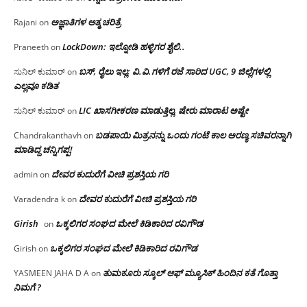
ಅಜ್ಞಾತಿಗಳ ಆತ್ಮ ಚರಿತ್ರೆ
Rajani
on
LockDown: ಇಲ್ನೋಡಿ ಹಳ್ಳಿಗರ ಶೈಲಿ..
Praneeth
on
ಬಸ್, ರೈಲು ಇಲ್ಲ; ವಿ.ವಿ.ಗಳಿಗೆ ರಜೆ ಸಾರಿದ UGC, 9 ಜಿಲ್ಲೆಗಳಲ್ಲಿ
ಸುನಿಲ್ ಕುಮಾರ್
on
ಎಲ್ಲವೂ ಕಡಿತ
LIC ಖಾಸಗೀಕರಣ ಮಾಡುತ್ತಿಲ್ಲ, ಷೇರು ಮಾರಾಟ ಅಷ್ಟೇ
ಸುನಿಲ್ ಕುಮಾರ್
on
ಬಡಪಾಯಿ ಮಿತ್ರನನ್ನು ಒಂದು ಗಂಟೆ ಕಾಲ ಅರಣ್ಯ ಸಚಿವರನ್ನಾಗಿ
Chandrakanthavh
on
ಮಾಡಿದ್ದ ಚನ್ನಿಗಪ್ಪ!
ದೇವರ ಕುದುರೆಗೆ ವೀಚಿ ಪ್ರಶಸ್ತಿಯ ಗರಿ
admin
on
ದೇವರ ಕುದುರೆಗೆ ವೀಚಿ ಪ್ರಶಸ್ತಿಯ ಗರಿ
Varadendra k
on
Girish
ಒಕ್ಕಲಿಗರ ಸಂಘದ ಮೇಲೆ ಕಿಡಿಕಾರಿದ ರವಿಗೌಡ
on
ಒಕ್ಕಲಿಗರ ಸಂಘದ ಮೇಲೆ ಕಿಡಿಕಾರಿದ ರವಿಗೌಡ
Girish
on
ತುಮಕೂರು ಸ್ಕೂಲ್ ಆಫ್ ಮ್ಯೂಸಿಕ್ ಹಿಂದಿನ ಕತೆ ಗೊತ್ತಾ
YASMEEN JAHA D A
on
ನಿಮಗೆ ?