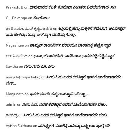
ಭಾನುವಾರದ ಕವಿತೆ: ಕೊರೊನಾ ಪೀಡಿತರು ಓದಲೇಬೇಕಾದ- ನದಿ
Prakash. B
on
ಕೋರೋಣ
G L Devaraja
on
ಆಸ್ತಿಯಲ್ಲಿ ಹೆಣ್ಣು ಮಕ್ಕಳಿಗೆ ಸಮಭಾಗ; ಅಂಬೇಡ್ಕರ್
ಚಾ ಶಿ ಜಯಕುಮಾರ್ ಕೃಷ್ಣರಾಜಪೇಟೆ
on
ಏನು ಹೇಳಿದ್ರು ಗೊತ್ತಾ, ಏನ್ ತ್ಯಾಗ ಮಾಡಿದ್ರು ಗೊತ್ತಾ…
ಥಾಮ್ಸನ್ ರಾಯಿಟರ್ಸ್ ವರದಿಯೂ ಭಾರತದಲ್ಲಿ ಹೆಣ್ಣಿನ ಸ್ಥಾನ‌
Nagashtee
on
ಥಾಮ್ಸನ್ ರಾಯಿಟರ್ಸ್ ವರದಿಯೂ ಭಾರತದಲ್ಲಿ ಹೆಣ್ಣಿನ ಸ್ಥಾನ‌
ಆರ್.ಸಿ.ಮಹೇಶ್
on
ಗುಸು ಗುಸು ಪಿಸು ಪಿಸು
Savitha
on
ನೀನು ಓದು ಬರಹ ಕಲಿತಿದ್ದರೆ ಇವರಿಗೆ ಋಣಿಯಾಗಿರಲೇ
manjula(roopa babu)
on
ಬೇಕು…
ಇವರೇ‌ ನೋಡಿ‌ ನಮ್ಮ‌ ರಾಮಸ್ವಾಮಿ ಮೇಷ್ಟ್ರು…
Manjunath
on
ನೀನು ಓದು ಬರಹ ಕಲಿತಿದ್ದರೆ ಇವರಿಗೆ ಋಣಿಯಾಗಿರಲೇ ಬೇಕು…
admin
on
ನೀನು ಓದು ಬರಹ ಕಲಿತಿದ್ದರೆ ಇವರಿಗೆ ಋಣಿಯಾಗಿರಲೇ ಬೇಕು…
ಹರಿನೇತ್ರ
on
ವರಲಕ್ಷ್ಮೀ ಗೆ ಸೂಲಗಿತ್ತಿ ನರಸಮ್ಮ‌ ರಾಷ್ಟ್ರೀಯ ಪ್ರಶಸ್ತಿ ಗರಿ
Ayisha Sulthana
on