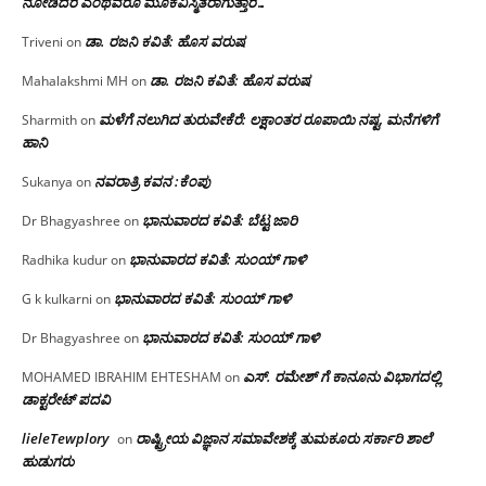
ನೋಡಿದರೆ ಎಂಥವರೂ ಮೂಕವಿಸ್ಮಿತರಾಗುತ್ತಾರೆ…
ಡಾ. ರಜನಿ ಕವಿತೆ: ಹೊಸ ವರುಷ
Triveni
on
ಡಾ. ರಜನಿ ಕವಿತೆ: ಹೊಸ ವರುಷ
Mahalakshmi MH
on
ಮಳೆಗೆ ನಲುಗಿದ ತುರುವೇಕೆರೆ: ಲಕ್ಷಾಂತರ ರೂಪಾಯಿ ನಷ್ಟ, ಮನೆಗಳಿಗೆ
Sharmith
on
ಹಾನಿ
ನವರಾತ್ರಿ ಕವನ :ಕೆಂಪು
Sukanya
on
ಭಾನುವಾರದ ಕವಿತೆ: ಬೆಟ್ಟ ಜಾರಿ
Dr Bhagyashree
on
ಭಾನುವಾರದ ಕವಿತೆ: ಸುಂಯ್ ಗಾಳಿ
Radhika kudur
on
ಭಾನುವಾರದ ಕವಿತೆ: ಸುಂಯ್ ಗಾಳಿ
G k kulkarni
on
ಭಾನುವಾರದ ಕವಿತೆ: ಸುಂಯ್ ಗಾಳಿ
Dr Bhagyashree
on
ಎಸ್. ರಮೇಶ್ ಗೆ ಕಾನೂನು ವಿಭಾಗದಲ್ಲಿ
MOHAMED IBRAHIM EHTESHAM
on
ಡಾಕ್ಟರೇಟ್ ಪದವಿ
lieleTewplory
ರಾಷ್ಟ್ರೀಯ ವಿಜ್ಞಾನ ಸಮಾವೇಶಕ್ಕೆ‌ ತುಮಕೂರು ಸರ್ಕಾರಿ ಶಾಲೆ
on
ಹುಡುಗರು