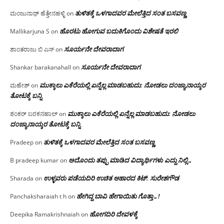
ತುಳಿತಕ್ಕೆ ಒಳಗಾದವರ ಮೇಲೆತ್ತಿದ ಸಂತ ಬಸವಣ್ಣ
ಮಂಜುನಾಥ್ ಹೆತ್ತೇನಹಳ್ಳಿ
on
ಹೊರಟು ಹೋಗುವ ಬದುಕಿಗೊಂದು ವಿಶೇಷತೆ ಇರಲಿ
Mallikarjuna S
on
ಸೂರ್ಯನೇ ದೇವರಾದಾಗ
ಶಾಂತರಾಜು ಬಿ ಎಸ್
on
ಸೂರ್ಯನೇ ದೇವರಾದಾಗ
Shankar barakanahall
on
ಮುಕ್ಕಾಲು ಎಕೆರೆಯಲ್ಲಿ ಏನ್ನೆಲ್ಲ‌ ಮಾಡಬಹುದು: ನೋಡಲು ದಂಜ್ಯಾನಾಯ್ಕರ
ಮಹೇಶ್
on
ತೋಟಕ್ಕೆ ಬನ್ನಿ
ಮುಕ್ಕಾಲು ಎಕೆರೆಯಲ್ಲಿ ಏನ್ನೆಲ್ಲ‌ ಮಾಡಬಹುದು: ನೋಡಲು
ಶಂಕರ್ ಬರಕನಹಾಲ್
on
ದಂಜ್ಯಾನಾಯ್ಕರ ತೋಟಕ್ಕೆ ಬನ್ನಿ
ತುಳಿತಕ್ಕೆ ಒಳಗಾದವರ ಮೇಲೆತ್ತಿದ ಸಂತ ಬಸವಣ್ಣ
Pradeep
on
ಅದೊಂದು ತಪ್ಪು ಮಾಡಿದ ವಿದ್ಯಾರ್ಥಿಗಳು ಎದ್ದು ನಿಲ್ಲಿ…
B pradeep kumar
on
ಉಳ್ಳವರು ಪಡೆಯದಿರಿ ಉಚಿತ ಆಹಾರದ ಕಿಟ್: ಸುರೇಶಗೌಡ
Sharada
on
ಹೇಗಿದ್ದ ಬಾವಿ ಹೇಗಾಯಿತು ಗೊತ್ತಾ…!
Panchaksharaiah t h
on
ಹೋಗದಿರಿ ದೇವಳಕ್ಕೆ
Deepika Ramakrishnaiah
on