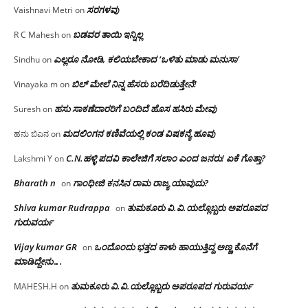
ಸರಗಳವು
Vaishnavi Metri
on
ಬಡವರ ತಾಯಿ ಇನ್ನಿಲ್ಲ
R C Mahesh
on
ಎಲ್ಲರೂ ನೋಡಿ, ಕಲಿಯಬೇಕಾದ ‘ಒಳಿತು ಮಾಡು ಮನುಸಾ’
Sindhu
on
ಬಿಲ್ ಮೇಲೆ ನಿನ್ನ ಹೆಸರು ಬರೆದಿಡುತ್ತೇನೆ!
Vinayaka m
on
ಹಸು ಸಾಕಣೆದಾರರಿಗೆ ಬಂದಿದೆ ಹೊಸ ಹಸಿರು ಮೇವು
Suresh
on
ಮದಲಿಂಗನ ಕಣಿವೆಯಲ್ಲಿ ಕಂಡ ವಿಷಕನ್ಯೆ ಹೂವು
ಹನು ಬಿಎನ
on
C.N.ಹಳ್ಳಿ ಪದವಿ ಕಾಲೇಜಿಗೆ ಸಲಾಂ‌ ಎಂದ ಜನರು! ಏಕೆ ಗೊತ್ತಾ?
Lakshmi Y
on
Bharath n
ಗಾಂಧೀಜಿ ಕನಸಿನ ರಾಮ ರಾಜ್ಯ ಯಾವುದು?
on
Shiva kumar Rudrappa
ತುಮಕೂರು‌ ವಿ.ವಿ.ಯಲ್ಲೊಬ್ಬರು ಅಪರೂಪದ
on
ಗುರುವರ್ಯ
Vijay kumar GR
ಒಂದೊಂದು ಭತ್ತದ ಕಾಳು ಹಾಯುತ್ತಿದ್ದ ಅಣ್ಣ ಕೊನೆಗೆ
on
ಮಾಡಿದ್ದೇನು….
ತುಮಕೂರು‌ ವಿ.ವಿ.ಯಲ್ಲೊಬ್ಬರು ಅಪರೂಪದ ಗುರುವರ್ಯ
MAHESH.H
on