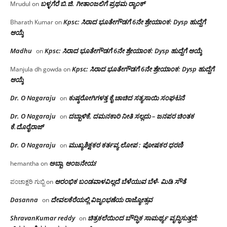
ಬಳ್ಳಗೆರೆ ಬಿ.ಜಿ. ಗೀತಾಂಜಲಿಗೆ ಪ್ರಥಮ ರ‌್ಯಾಂಕ್
Mrudul
on
Kpsc: ಸಿರಾದ ಭೂತೇಗೌಡಗೆ 6ನೇ ಶ್ರೇಯಾಂಕ: Dysp ಹುದ್ದೆಗೆ
Bharath Kumar
on
ಆಯ್ಕೆ
Madhu
Kpsc: ಸಿರಾದ ಭೂತೇಗೌಡಗೆ 6ನೇ ಶ್ರೇಯಾಂಕ: Dysp ಹುದ್ದೆಗೆ ಆಯ್ಕೆ
on
Kpsc: ಸಿರಾದ ಭೂತೇಗೌಡಗೆ 6ನೇ ಶ್ರೇಯಾಂಕ: Dysp ಹುದ್ದೆಗೆ
Manjula dh gowda
on
ಆಯ್ಕೆ
Dr. O Nagaraju
ಕುಷ್ಠರೋಗಿಗಳತ್ತ ಕೈ ಚಾಚಿದ ಸತ್ಯಸಾಯಿ ಸಂಘಟನೆ
on
Dr. O Nagaraju
ದಬ್ಬಾಳಿಕೆ, ದಮನಕಾರಿ ನೀತಿ ಸಲ್ಲದು – ಜನಪರ ಚಿಂತಕ
on
ಕೆ.ದೊರೈರಾಜ್
Dr. O Nagaraju
ಮುಖ್ಯಶಿಕ್ಷಕರ ಕರ್ತವ್ಯ ಲೋಪ : ಪೋಷಕರ ಧರಣಿ
on
ಅಬ್ಬಾ, ಆಂಜನೇಯ!
hemantha
on
ಆರಂಭಿಕ ಬಂಡವಾಳವಿಲ್ಲದೆ ಬೆಳೆಯುವ ಬೆಳೆ- ಮಿಡಿ ಸೌತೆ
ಪಂಚಾಕ್ಷರಿ ಗುಬ್ಬಿ
on
Dasanna
ದೇವಲಕೆರೆಯಲ್ಲಿ ವಿಜೃಂಭಣೆಯ ರಾಜ್ಯೋತ್ಸವ
on
ShravanKumar reddy
ಚಿತ್ರಕಲೆಯಿಂದ ಬೌದ್ಧಿಕ ಸಾಮರ್ಥ್ಯ ವೃದ್ಧಿಸುತ್ತದೆ;
on