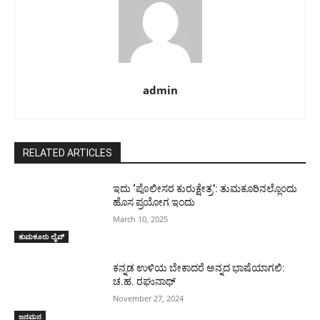
admin
RELATED ARTICLES
ಇದು ‘ಪೊಲೀಸರ ಕುರುಕ್ಷೇತ್ರ’: ತುಮಕೂರಿನಲ್ಲೊಂದು
ಹೊಸ ಪ್ರಯೋಗ ಇಂದು
March 10, 2025
ತುಮಕೂರು ಲೈವ್
ಕನ್ನಡ ಉಳಿಯ ಬೇಕಾದರೆ ಅನ್ನದ ಭಾಷೆಯಾಗಲಿ:
ಚ.ಹ. ರಘುನಾಥ್
November 27, 2024
ಜನಮನ