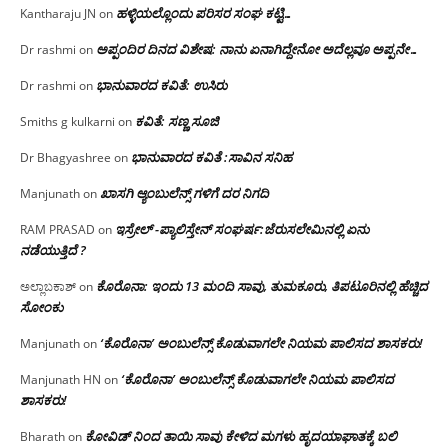
ಹಳ್ಳಿಯಲ್ಲೊಂದು ಪರಿಸರ ಸಂಘ ಕಟ್ಟಿ…
Kantharaju JN
on
ಅಪ್ಪಂದಿರ ದಿನದ ವಿಶೇಷ: ನಾನು ಏನಾಗಿದ್ದೇನೋ‌ ಅದೆಲ್ಲವೂ ಅಪ್ಪನೇ…
Dr rashmi
on
ಭಾನುವಾರದ ಕವಿತೆ: ಉಸಿರು
Dr rashmi
on
ಕವಿತೆ: ಸಣ್ಣ ಸೂಜಿ
Smiths g kulkarni
on
ಭಾನುವಾರದ ಕವಿತೆ :ಸಾವಿನ ಸನಿಹ
Dr Bhagyashree
on
ಖಾಸಗಿ ಆ್ಯಂಬುಲೆನ್ಸ್ ಗಳಿಗೆ ದರ ನಿಗದಿ
Manjunath
on
ಇಸ್ರೇಲ್ -ಪ್ಯಾಲಿಸ್ತೇನ್ ಸಂಘರ್ಷ:ಜೆರುಸಲೇಮಿನಲ್ಲಿ ಏನು
RAM PRASAD
on
ನಡೆಯುತ್ತಿದೆ ?
ಕೊರೊನಾ: ಇಂದು 13 ಮಂದಿ ಸಾವು, ತುಮಕೂರು, ತಿಪಟೂರಿನಲ್ಲಿ ಹೆಚ್ಚಿದ
ಅಲ್ಲಾಬಕಾಶ್
on
ಸೋಂಕು
‘ಕೊರೊನಾ’ ಅಂಬುಲೆನ್ಸ್ ಕೊಡುವಾಗಲೇ ನಿಯಮ ಪಾಲಿಸದ ಶಾಸಕರು!
Manjunath
on
‘ಕೊರೊನಾ’ ಅಂಬುಲೆನ್ಸ್ ಕೊಡುವಾಗಲೇ ನಿಯಮ ಪಾಲಿಸದ
Manjunath HN
on
ಶಾಸಕರು!
ಕೋವಿಡ್ ನಿಂದ ತಾಯಿ ಸಾವು ಕೇಳಿದ ಮಗಳು ಹೃದಯಾಘಾತಕ್ಕೆ ಬಲಿ
Bharath
on