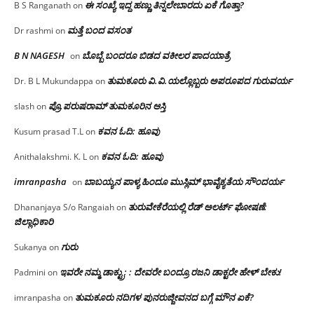
ಈ ಸಂಖ್ಯೆ ಇದ್ದ ಹಣ್ಣು ತಿನ್ನಲೇಬಾರದು ಏಕೆ ಗೊತ್ತಾ?
B S Ranganath
on
ಮತ್ತೆ ಬಂದ ವಸಂತ
Dr rashmi
on
B N NAGESH
ಬೊಬ್ಬೆ ಬಂದರೂ ಬಿಡದ ವಕೀಲರ ಪಾದಯಾತ್ರೆ
on
ತುಮಕೂರು‌ ವಿ.ವಿ.ಯಲ್ಲೊಬ್ಬರು ಅಪರೂಪದ ಗುರುವರ್ಯ
Dr. B L Mukundappa
on
ಪ್ರೊ.ಪರುಷರಾಮ್ ತುಮಕೂರಿನ ಆಸ್ತಿ
slash
on
ಕವನ ಓದಿ: ಹೂವು
Kusum prasad T.L
on
ಕವನ ಓದಿ: ಹೂವು
Anithalakshmi. K. L
on
imranpasha
ಬಾಬಯ್ಯನ ಪಾಳ್ಯ ಹಿಂದೂ ಮುಸ್ಲಿಮ್ ಭಾವೈಕ್ಯತೆಯ ಸೌಂದರ್ಯ
on
ತುರುವೇಕೆರೆಯಲ್ಲಿ ರೆಡ್ ಅಲರ್ಟ್ ಘೋಷಣೆ:
Dhananjaya S/o Rangaiah
on
ಜಿಲ್ಲಾಧಿಕಾರಿ
ಗುರು
Sukanya
on
ಇವರೇ ನಮ್ಮ ಡಾಕ್ಟ್ರು; : ದೇವರೇ ಬಂದ್ರೂ ರಜನಿ ಡಾಕ್ಟರೇ ಹೇಳ್ ಬೇಕು!
Padmini
on
ತುಮಕೂರು ನದಿಗಳ ಪುನರುಜ್ಜೀವನದ ಬಗ್ಗೆ ಮೌನ ಏಕೆ?
imranpasha
on