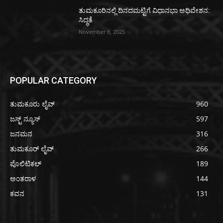
ತುಮಕೂರಿನಲ್ಲಿ ದಿನದಮಟ್ಟಿಗೆ ವಿಧಾನಭಾ ಅಧಿವೇಶನ:
ಸಿದ್ಧತೆ
November 8, 2025
POPULAR CATEGORY
ತುಮಕೂರು ಲೈವ್
960
ಜಸ್ಟ್ ನ್ಯೂಸ್
597
ಜನಮನ
316
ತುಮಕೂರ್ ಲೈವ್
266
ಪೊಲಿಟಿಕಲ್
189
ಅಂತರಾಳ
144
ಕವನ
131