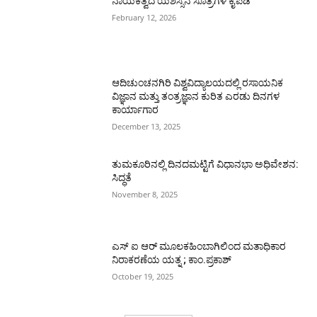
ನಾಯಕತ್ವದ ಯಶಸ್ಸಿನ ಸೂತ್ರಗಳ ಕೈಪಿಡಿ
February 12, 2026
ಆದಿಚುಂಚನಗಿರಿ ವಿಶ್ವವಿದ್ಯಾಲಯದಲ್ಲಿ ರಸಾಯನಿಕ
ವಿಜ್ಞಾನ ಮತ್ತು ತಂತ್ರಜ್ಞಾನ ಕುರಿತ ಎರಡು ದಿನಗಳ
ಕಾರ್ಯಾಗಾರ
December 13, 2025
ತುಮಕೂರಿನಲ್ಲಿ ದಿನದಮಟ್ಟಿಗೆ ವಿಧಾನಭಾ ಅಧಿವೇಶನ:
ಸಿದ್ಧತೆ
November 8, 2025
ಎಸ್ ಐ ಆರ್ ಮೂಲಕಹಿಂಬಾಗಿಲಿಂದ ಮತಾಧಿಕಾರ
ನಿರಾಕರಣೆಯ ಯತ್ನ ; ಕಾಂ.ಪ್ರಕಾಶ್
October 19, 2025