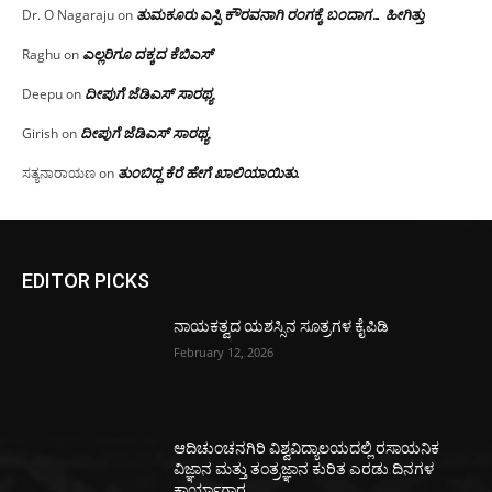
ತುಮಕೂರು ಎಸ್ಪಿ ಕೌರವನಾಗಿ ರಂಗಕ್ಕೆ ಬಂದಾಗ… ಹೀಗಿತ್ತು
Dr. O Nagaraju
on
ಎಲ್ಲರಿಗೂ ದಕ್ಕದ ಕೆಬಿಎಸ್
Raghu
on
ದೀಪುಗೆ ಜೆಡಿಎಸ್ ಸಾರಥ್ಯ
Deepu
on
ದೀಪುಗೆ ಜೆಡಿಎಸ್ ಸಾರಥ್ಯ
Girish
on
ತುಂಬಿದ್ದ ಕೆರೆ ಹೇಗೆ ಖಾಲಿಯಾಯಿತು.
ಸತ್ಯನಾರಾಯಣ
on
EDITOR PICKS
ನಾಯಕತ್ವದ ಯಶಸ್ಸಿನ ಸೂತ್ರಗಳ ಕೈಪಿಡಿ
February 12, 2026
ಆದಿಚುಂಚನಗಿರಿ ವಿಶ್ವವಿದ್ಯಾಲಯದಲ್ಲಿ ರಸಾಯನಿಕ
ವಿಜ್ಞಾನ ಮತ್ತು ತಂತ್ರಜ್ಞಾನ ಕುರಿತ ಎರಡು ದಿನಗಳ
ಕಾರ್ಯಾಗಾರ