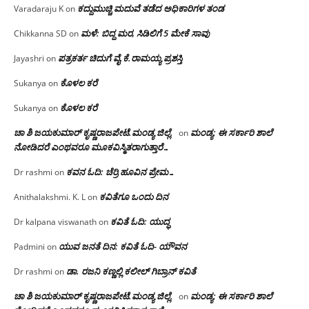
ಕದ್ದುಮುಚ್ಚಿ ಮದುವೆ ತಡೆದ ಅಧಿಕಾರಿಗಳ ತಂಡ
Varadaraju K
on
ಮಳೆ: ಬಿದ್ದ ಮರ, ಸಿಡಿಲಿಗೆ 5 ಮೇಕೆ ಸಾವು
Chikkanna SD
on
ಪತ್ರಕರ್ತ ಚಿದುಗೆ ವೈ.ಕೆ.ರಾಮಯ್ಯ ಪ್ರಶಸ್ತಿ
Jayashri
on
ಕೊಳಲ ಕರೆ
Sukanya
on
ಕೊಳಲ ಕರೆ
Sukanya
on
ಚಾ ಶಿ ಜಯಕುಮಾರ್ ಕೃಷ್ಣರಾಜಪೇಟೆ.ಮಂಡ್ಯ ಜಿಲ್ಲೆ.
ಮಂಡ್ಯ: ಈ ಸರ್ಕಾರಿ ಶಾಲೆ
on
ನೋಡಿದರೆ ಎಂಥವರೂ ಮೂಕವಿಸ್ಮಿತರಾಗುತ್ತಾರೆ…
ಕವನ ಓದಿ: ಚೆರ್ರಿ ಹೂವಿನ ಪ್ರೇಮ…
Dr rashmi
on
ಕವಿತೆಗೂ ಒಂದು ದಿನ
Anithalakshmi. K. L
on
ಕವಿತೆ ಓದಿ: ಯುದ್ಧ
Dr kalpana viswanath
on
ಯುವ ಜನತೆ ದಿನ: ಕವಿತೆ ಓದಿ- ಯೌವನ
Padmini
on
ಡಾ. ರಜನಿ‌ ಕಣ್ಣಲ್ಲಿ ಕಲೀಲ್ ಗಿಬ್ರಾನ್ ಕವಿತೆ
Dr rashmi
on
ಚಾ ಶಿ ಜಯಕುಮಾರ್ ಕೃಷ್ಣರಾಜಪೇಟೆ.ಮಂಡ್ಯ ಜಿಲ್ಲೆ.
ಮಂಡ್ಯ: ಈ ಸರ್ಕಾರಿ ಶಾಲೆ
on