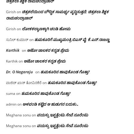
ಚಿತ್ರಕಲಾ ಶಿಕ್ಷಕ ರಾಮಚಂದ್ರಾಚಾರ್
ಚಿತ್ರಕಲೆಯಿಂದ ಬೌದ್ಧಿಕ ಸಾಮರ್ಥ್ಯ ವೃದ್ಧಿಸುತ್ತದೆ; ಚಿತ್ರಕಲಾ ಶಿಕ್ಷಕ
Girish
on
ರಾಮಚಂದ್ರಾಚಾರ್
ಲೋಕಕಲ್ಯಾಣಕ್ಕಾಗಿ ಚಂಡಿ ಹೋಮ
Girish
on
ತುಮಕೂರಿಗೆ ಮುಖ್ಯಮಂತ್ರಿ ಬಿಎಸ್ ವೈ: ಕೆ.ಎನ್.ರಾಜಣ್ಣ
ಸುನಿಲ್ ಕುಮಾರ್
on
Karthik
ಆಟೋ ಚಾಲಕರ ಕನ್ನಡ ಪ್ರೇಮ
on
ಆಟೋ ಚಾಲಕರ ಕನ್ನಡ ಪ್ರೇಮ
Karthik
on
Dr. O Nagaraju
ತುಮಕೂರಿನ ಹಾವುಕೊಂಡ ಗೊತ್ತಾ?
on
ತುಮಕೂರಿನ ಹಾವುಕೊಂಡ ಗೊತ್ತಾ?
ವಾಜಿದ್ ಖಾನ್ ತೋವಿನಕೆರೆ
on
ತುಮಕೂರಿನ ಹಾವುಕೊಂಡ ಗೊತ್ತಾ?
suma
on
ಅಳವಂಡಿ ಕಟ್ಟಿದ ಆ ಹುಡುಗನ ಬದುಕು…
admin
on
ವಯಸ್ಸು ಇಪ್ಪತ್ತೆಂಟು ಸೇವೆ ನೂರೆಂಟು
Meghana sonu
on
ವಯಸ್ಸು ಇಪ್ಪತ್ತೆಂಟು ಸೇವೆ ನೂರೆಂಟು
Meghana sonu
on