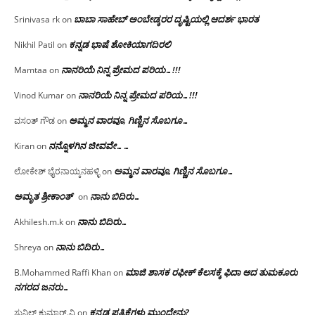
ಬಾಬಾ ಸಾಹೇಬ್ ಅಂಬೇಡ್ಕರರ ದೃಷ್ಟಿಯಲ್ಲಿ ಆದರ್ಶ ಭಾರತ
Srinivasa rk
on
ಕನ್ನಡ ಭಾಷೆ ಶೋಕಿಯಾಗದಿರಲಿ
Nikhil Patil
on
ನಾನರಿಯೆ ನಿನ್ನ ಪ್ರೇಮದ ಪರಿಯ…!!!
Mamtaa
on
ನಾನರಿಯೆ ನಿನ್ನ ಪ್ರೇಮದ ಪರಿಯ…!!!
Vinod Kumar
on
ಅಮ್ಮನ ವಾರವೂ, ಗಿಣ್ಣಿನ ಸೊಬಗೂ…
ವಸಂತ್ ಗೌಡ
on
ನನ್ನೊಳಗಿನ ಜೀವವೇ……
Kiran
on
ಅಮ್ಮನ ವಾರವೂ, ಗಿಣ್ಣಿನ ಸೊಬಗೂ…
ಲೋಕೇಶ್ ಭೈರನಾಯ್ಕನಹಳ್ಳಿ
on
ಅಮೃತ ಶ್ರೀಕಾಂತ್
ನಾನು ಬಿದಿರು…
on
ನಾನು ಬಿದಿರು…
Akhilesh.m.k
on
ನಾನು ಬಿದಿರು…
Shreya
on
ಮಾಜಿ ಶಾಸಕ ರಫೀಕ್ ಕೆಲಸಕ್ಕೆ ಫಿದಾ ಆದ ತುಮಕೂರು
B.Mohammed Raffi Khan
on
ನಗರದ ಜನರು…
ಕನ್ನಡ ಪತ್ರಿಕೆಗಳು ಮುಂದೇನು?
ಸುನಿಲ್ ಕುಮಾರ್.ವಿ
on