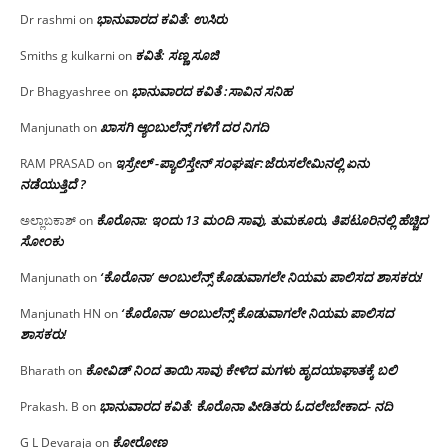
ಭಾನುವಾರದ ಕವಿತೆ: ಉಸಿರು
Dr rashmi
on
ಕವಿತೆ: ಸಣ್ಣ ಸೂಜಿ
Smiths g kulkarni
on
ಭಾನುವಾರದ ಕವಿತೆ :ಸಾವಿನ ಸನಿಹ
Dr Bhagyashree
on
ಖಾಸಗಿ ಆ್ಯಂಬುಲೆನ್ಸ್ ಗಳಿಗೆ ದರ ನಿಗದಿ
Manjunath
on
ಇಸ್ರೇಲ್ -ಪ್ಯಾಲಿಸ್ತೇನ್ ಸಂಘರ್ಷ:ಜೆರುಸಲೇಮಿನಲ್ಲಿ ಏನು
RAM PRASAD
on
ನಡೆಯುತ್ತಿದೆ ?
ಕೊರೊನಾ: ಇಂದು 13 ಮಂದಿ ಸಾವು, ತುಮಕೂರು, ತಿಪಟೂರಿನಲ್ಲಿ ಹೆಚ್ಚಿದ
ಅಲ್ಲಾಬಕಾಶ್
on
ಸೋಂಕು
‘ಕೊರೊನಾ’ ಅಂಬುಲೆನ್ಸ್ ಕೊಡುವಾಗಲೇ ನಿಯಮ ಪಾಲಿಸದ ಶಾಸಕರು!
Manjunath
on
‘ಕೊರೊನಾ’ ಅಂಬುಲೆನ್ಸ್ ಕೊಡುವಾಗಲೇ ನಿಯಮ ಪಾಲಿಸದ
Manjunath HN
on
ಶಾಸಕರು!
ಕೋವಿಡ್ ನಿಂದ ತಾಯಿ ಸಾವು ಕೇಳಿದ ಮಗಳು ಹೃದಯಾಘಾತಕ್ಕೆ ಬಲಿ
Bharath
on
ಭಾನುವಾರದ ಕವಿತೆ: ಕೊರೊನಾ ಪೀಡಿತರು ಓದಲೇಬೇಕಾದ- ನದಿ
Prakash. B
on
ಕೋರೋಣ
G L Devaraja
on