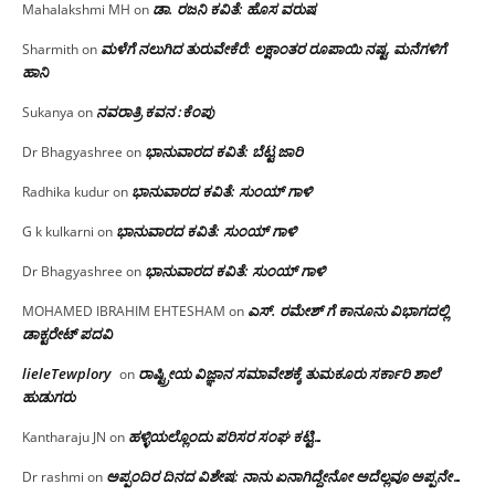
ಡಾ. ರಜನಿ ಕವಿತೆ: ಹೊಸ ವರುಷ
Mahalakshmi MH
on
ಮಳೆಗೆ ನಲುಗಿದ ತುರುವೇಕೆರೆ: ಲಕ್ಷಾಂತರ ರೂಪಾಯಿ ನಷ್ಟ, ಮನೆಗಳಿಗೆ
Sharmith
on
ಹಾನಿ
ನವರಾತ್ರಿ ಕವನ :ಕೆಂಪು
Sukanya
on
ಭಾನುವಾರದ ಕವಿತೆ: ಬೆಟ್ಟ ಜಾರಿ
Dr Bhagyashree
on
ಭಾನುವಾರದ ಕವಿತೆ: ಸುಂಯ್ ಗಾಳಿ
Radhika kudur
on
ಭಾನುವಾರದ ಕವಿತೆ: ಸುಂಯ್ ಗಾಳಿ
G k kulkarni
on
ಭಾನುವಾರದ ಕವಿತೆ: ಸುಂಯ್ ಗಾಳಿ
Dr Bhagyashree
on
ಎಸ್. ರಮೇಶ್ ಗೆ ಕಾನೂನು ವಿಭಾಗದಲ್ಲಿ
MOHAMED IBRAHIM EHTESHAM
on
ಡಾಕ್ಟರೇಟ್ ಪದವಿ
lieleTewplory
ರಾಷ್ಟ್ರೀಯ ವಿಜ್ಞಾನ ಸಮಾವೇಶಕ್ಕೆ‌ ತುಮಕೂರು ಸರ್ಕಾರಿ ಶಾಲೆ
on
ಹುಡುಗರು
ಹಳ್ಳಿಯಲ್ಲೊಂದು ಪರಿಸರ ಸಂಘ ಕಟ್ಟಿ…
Kantharaju JN
on
ಅಪ್ಪಂದಿರ ದಿನದ ವಿಶೇಷ: ನಾನು ಏನಾಗಿದ್ದೇನೋ‌ ಅದೆಲ್ಲವೂ ಅಪ್ಪನೇ…
Dr rashmi
on