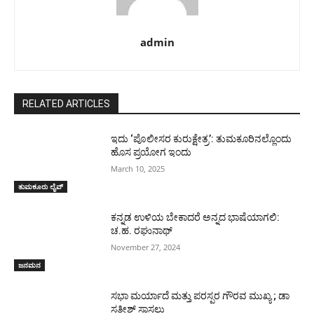
admin
RELATED ARTICLES
ಇದು ‘ಪೊಲೀಸರ ಕುರುಕ್ಷೇತ್ರ’: ತುಮಕೂರಿನಲ್ಲೊಂದು
ಹೊಸ ಪ್ರಯೋಗ ಇಂದು
March 10, 2025
ತುಮಕೂರು ಲೈವ್
ಕನ್ನಡ ಉಳಿಯ ಬೇಕಾದರೆ ಅನ್ನದ ಭಾಷೆಯಾಗಲಿ:
ಚ.ಹ. ರಘುನಾಥ್
November 27, 2024
ಜನಮನ
ಸಭಾ ಮರ್ಯಾದೆ ಮತ್ತು ಪರಸ್ಪರ ಗೌರವ ಮುಖ್ಯ ; ಡಾ
ಸತೀಶ್ ಸಾಸಲು