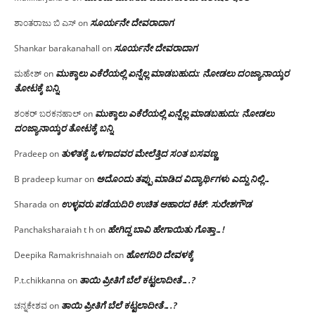
ಸೂರ್ಯನೇ ದೇವರಾದಾಗ
ಶಾಂತರಾಜು ಬಿ ಎಸ್
on
ಸೂರ್ಯನೇ ದೇವರಾದಾಗ
Shankar barakanahall
on
ಮುಕ್ಕಾಲು ಎಕೆರೆಯಲ್ಲಿ ಏನ್ನೆಲ್ಲ‌ ಮಾಡಬಹುದು: ನೋಡಲು ದಂಜ್ಯಾನಾಯ್ಕರ
ಮಹೇಶ್
on
ತೋಟಕ್ಕೆ ಬನ್ನಿ
ಮುಕ್ಕಾಲು ಎಕೆರೆಯಲ್ಲಿ ಏನ್ನೆಲ್ಲ‌ ಮಾಡಬಹುದು: ನೋಡಲು
ಶಂಕರ್ ಬರಕನಹಾಲ್
on
ದಂಜ್ಯಾನಾಯ್ಕರ ತೋಟಕ್ಕೆ ಬನ್ನಿ
ತುಳಿತಕ್ಕೆ ಒಳಗಾದವರ ಮೇಲೆತ್ತಿದ ಸಂತ ಬಸವಣ್ಣ
Pradeep
on
ಅದೊಂದು ತಪ್ಪು ಮಾಡಿದ ವಿದ್ಯಾರ್ಥಿಗಳು ಎದ್ದು ನಿಲ್ಲಿ…
B pradeep kumar
on
ಉಳ್ಳವರು ಪಡೆಯದಿರಿ ಉಚಿತ ಆಹಾರದ ಕಿಟ್: ಸುರೇಶಗೌಡ
Sharada
on
ಹೇಗಿದ್ದ ಬಾವಿ ಹೇಗಾಯಿತು ಗೊತ್ತಾ…!
Panchaksharaiah t h
on
ಹೋಗದಿರಿ ದೇವಳಕ್ಕೆ
Deepika Ramakrishnaiah
on
ತಾಯಿ ಪ್ರೀತಿಗೆ ಬೆಲೆ ಕಟ್ಟಲಾದೀತೆ….?
P.t.chikkanna
on
ತಾಯಿ ಪ್ರೀತಿಗೆ ಬೆಲೆ ಕಟ್ಟಲಾದೀತೆ….?
ಚನ್ನಕೇಶವ
on