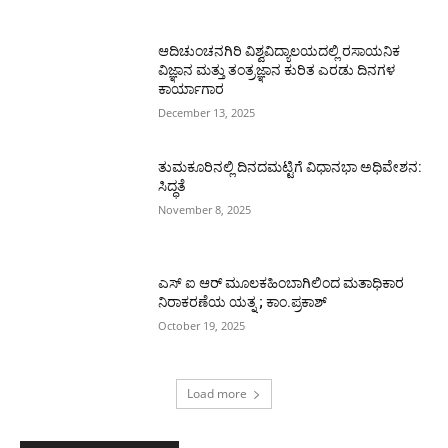
ಆದಿಚುಂಚನಗಿರಿ ವಿಶ್ವವಿದ್ಯಾಲಯದಲ್ಲಿ ರಸಾಯನಿಕ
ವಿಜ್ಞಾನ ಮತ್ತು ತಂತ್ರಜ್ಞಾನ ಕುರಿತ ಎರಡು ದಿನಗಳ
ಕಾರ್ಯಾಗಾರ
December 13, 2025
ತುಮಕೂರಿನಲ್ಲಿ ದಿನದಮಟ್ಟಿಗೆ ವಿಧಾನಭಾ ಅಧಿವೇಶನ:
ಸಿದ್ಧತೆ
November 8, 2025
ಎಸ್ ಐ ಆರ್ ಮೂಲಕಹಿಂಬಾಗಿಲಿಂದ ಮತಾಧಿಕಾರ
ನಿರಾಕರಣೆಯ ಯತ್ನ ; ಕಾಂ.ಪ್ರಕಾಶ್
October 19, 2025
Load more