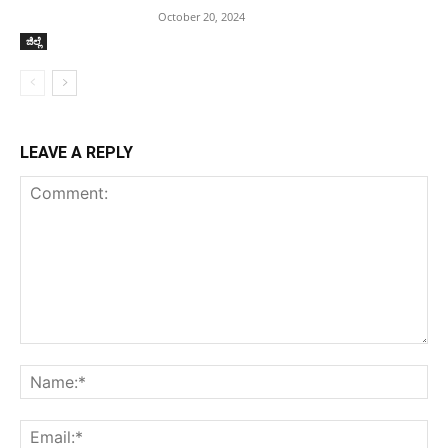
October 20, 2024
ಜಿಲ್ಲೆ
LEAVE A REPLY
Comment:
Na
Ema