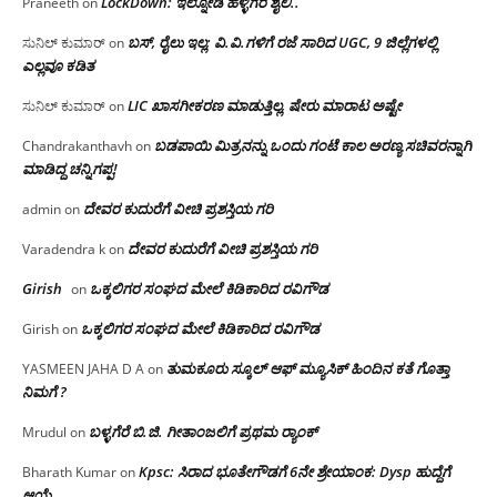
LockDown: ಇಲ್ನೋಡಿ ಹಳ್ಳಿಗರ ಶೈಲಿ..
Praneeth
on
ಬಸ್, ರೈಲು ಇಲ್ಲ; ವಿ.ವಿ.ಗಳಿಗೆ ರಜೆ ಸಾರಿದ UGC, 9 ಜಿಲ್ಲೆಗಳಲ್ಲಿ
ಸುನಿಲ್ ಕುಮಾರ್
on
ಎಲ್ಲವೂ ಕಡಿತ
LIC ಖಾಸಗೀಕರಣ ಮಾಡುತ್ತಿಲ್ಲ, ಷೇರು ಮಾರಾಟ ಅಷ್ಟೇ
ಸುನಿಲ್ ಕುಮಾರ್
on
ಬಡಪಾಯಿ ಮಿತ್ರನನ್ನು ಒಂದು ಗಂಟೆ ಕಾಲ ಅರಣ್ಯ ಸಚಿವರನ್ನಾಗಿ
Chandrakanthavh
on
ಮಾಡಿದ್ದ ಚನ್ನಿಗಪ್ಪ!
ದೇವರ ಕುದುರೆಗೆ ವೀಚಿ ಪ್ರಶಸ್ತಿಯ ಗರಿ
admin
on
ದೇವರ ಕುದುರೆಗೆ ವೀಚಿ ಪ್ರಶಸ್ತಿಯ ಗರಿ
Varadendra k
on
Girish
ಒಕ್ಕಲಿಗರ ಸಂಘದ ಮೇಲೆ ಕಿಡಿಕಾರಿದ ರವಿಗೌಡ
on
ಒಕ್ಕಲಿಗರ ಸಂಘದ ಮೇಲೆ ಕಿಡಿಕಾರಿದ ರವಿಗೌಡ
Girish
on
ತುಮಕೂರು ಸ್ಕೂಲ್ ಆಫ್ ಮ್ಯೂಸಿಕ್ ಹಿಂದಿನ ಕತೆ ಗೊತ್ತಾ
YASMEEN JAHA D A
on
ನಿಮಗೆ ?
ಬಳ್ಳಗೆರೆ ಬಿ.ಜಿ. ಗೀತಾಂಜಲಿಗೆ ಪ್ರಥಮ ರ‌್ಯಾಂಕ್
Mrudul
on
Kpsc: ಸಿರಾದ ಭೂತೇಗೌಡಗೆ 6ನೇ ಶ್ರೇಯಾಂಕ: Dysp ಹುದ್ದೆಗೆ
Bharath Kumar
on
ಆಯ್ಕೆ