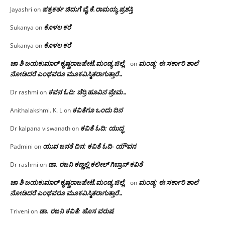
ಪತ್ರಕರ್ತ ಚಿದುಗೆ ವೈ.ಕೆ.ರಾಮಯ್ಯ ಪ್ರಶಸ್ತಿ
Jayashri
on
ಕೊಳಲ ಕರೆ
Sukanya
on
ಕೊಳಲ ಕರೆ
Sukanya
on
ಚಾ ಶಿ ಜಯಕುಮಾರ್ ಕೃಷ್ಣರಾಜಪೇಟೆ.ಮಂಡ್ಯ ಜಿಲ್ಲೆ.
ಮಂಡ್ಯ: ಈ ಸರ್ಕಾರಿ ಶಾಲೆ
on
ನೋಡಿದರೆ ಎಂಥವರೂ ಮೂಕವಿಸ್ಮಿತರಾಗುತ್ತಾರೆ…
ಕವನ ಓದಿ: ಚೆರ್ರಿ ಹೂವಿನ ಪ್ರೇಮ…
Dr rashmi
on
ಕವಿತೆಗೂ ಒಂದು ದಿನ
Anithalakshmi. K. L
on
ಕವಿತೆ ಓದಿ: ಯುದ್ಧ
Dr kalpana viswanath
on
ಯುವ ಜನತೆ ದಿನ: ಕವಿತೆ ಓದಿ- ಯೌವನ
Padmini
on
ಡಾ. ರಜನಿ‌ ಕಣ್ಣಲ್ಲಿ ಕಲೀಲ್ ಗಿಬ್ರಾನ್ ಕವಿತೆ
Dr rashmi
on
ಚಾ ಶಿ ಜಯಕುಮಾರ್ ಕೃಷ್ಣರಾಜಪೇಟೆ.ಮಂಡ್ಯ ಜಿಲ್ಲೆ.
ಮಂಡ್ಯ: ಈ ಸರ್ಕಾರಿ ಶಾಲೆ
on
ನೋಡಿದರೆ ಎಂಥವರೂ ಮೂಕವಿಸ್ಮಿತರಾಗುತ್ತಾರೆ…
ಡಾ. ರಜನಿ ಕವಿತೆ: ಹೊಸ ವರುಷ
Triveni
on