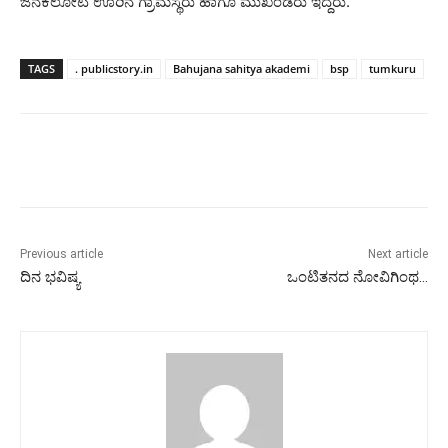
ಜನಕಲೋಟಿ ಊರಿನ ಗ್ರಾಮಸ್ಥರು ಹಾಗೂ ಮುಖಂಡರು ಇದ್ದರು.
TAGS
. publicstory.in
Bahujana sahitya akademi
bsp
tumkuru
Previous article
Next article
ದಿನ ಭವಿಷ್ಯ
ಒಂಟಿತನದ ನೋವಿಗಿಂಥ…