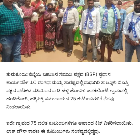
ತುಮಕೂರು::ಜಿಲ್ಲೆಯ ಬಹುಜನ ಸಮಾಜ ಪಕ್ಷದ (BSP) ಪ್ರಧಾನ
ಕಾರ್ಯದರ್ಶಿ J.C ರಂಗಧಾಮಯ್ಯ ಸಾರಥ್ಯದಲ್ಲಿ ಮಧುಗಿರಿ ತಾಲ್ಲೂಕು ಬಿಎಸ್ಪಿ
ಪಕ್ಷದ ಘಟಕದ ವತಿಯಿಂದ ಐ ಡಿ ಹಳ್ಳಿ ಹೋಬಳಿ ಜನಕಲೋಟಿ ಗ್ರಾಮದಲ್ಲಿ
ಹಂದಿಜೋಗಿ, ಹಕ್ಕಿಪಿಕ್ಕಿ ಸಮುದಾಯದ 25 ಕುಟುಂಬಗಳಿಗೆ ನೆರವು
ನೀಡಲಾಯಿತು.
ಇದೇ ಗ್ರಾಮದ 75 ದಲಿತ ಕುಟುಂಬಗಳಿಗೂ‌ ಆಹಾರದ ಕಿಟ್ ವಿತರಿಸಲಾಯಿತು.
ಲಾಕ್ ಡೌನ್ ಕಾರಣ ಈ ಕುಟುಂಬಗಳು ಸಂಕಷ್ಟದಲ್ಲಿದ್ದವು.