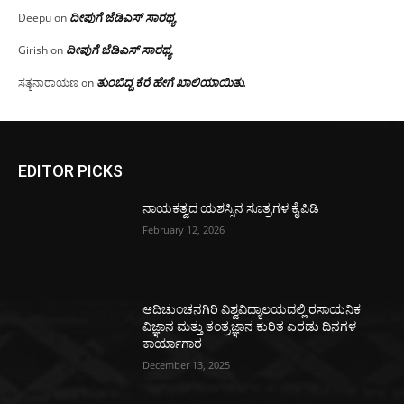
ದೀಪುಗೆ ಜೆಡಿಎಸ್ ಸಾರಥ್ಯ
Deepu
on
ದೀಪುಗೆ ಜೆಡಿಎಸ್ ಸಾರಥ್ಯ
Girish
on
ತುಂಬಿದ್ದ ಕೆರೆ ಹೇಗೆ ಖಾಲಿಯಾಯಿತು.
ಸತ್ಯನಾರಾಯಣ
on
EDITOR PICKS
ನಾಯಕತ್ವದ ಯಶಸ್ಸಿನ ಸೂತ್ರಗಳ ಕೈಪಿಡಿ
February 12, 2026
ಆದಿಚುಂಚನಗಿರಿ ವಿಶ್ವವಿದ್ಯಾಲಯದಲ್ಲಿ ರಸಾಯನಿಕ
ವಿಜ್ಞಾನ ಮತ್ತು ತಂತ್ರಜ್ಞಾನ ಕುರಿತ ಎರಡು ದಿನಗಳ
ಕಾರ್ಯಾಗಾರ
December 13, 2025