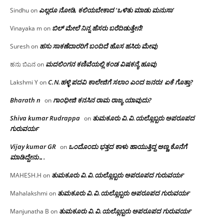
ಎಲ್ಲರೂ ನೋಡಿ, ಕಲಿಯಬೇಕಾದ ‘ಒಳಿತು ಮಾಡು ಮನುಸಾ’
Sindhu
on
ಬಿಲ್ ಮೇಲೆ ನಿನ್ನ ಹೆಸರು ಬರೆದಿಡುತ್ತೇನೆ!
Vinayaka m
on
ಹಸು ಸಾಕಣೆದಾರರಿಗೆ ಬಂದಿದೆ ಹೊಸ ಹಸಿರು ಮೇವು
Suresh
on
ಮದಲಿಂಗನ ಕಣಿವೆಯಲ್ಲಿ ಕಂಡ ವಿಷಕನ್ಯೆ ಹೂವು
ಹನು ಬಿಎನ
on
C.N.ಹಳ್ಳಿ ಪದವಿ ಕಾಲೇಜಿಗೆ ಸಲಾಂ‌ ಎಂದ ಜನರು! ಏಕೆ ಗೊತ್ತಾ?
Lakshmi Y
on
Bharath n
ಗಾಂಧೀಜಿ ಕನಸಿನ ರಾಮ ರಾಜ್ಯ ಯಾವುದು?
on
Shiva kumar Rudrappa
ತುಮಕೂರು‌ ವಿ.ವಿ.ಯಲ್ಲೊಬ್ಬರು ಅಪರೂಪದ
on
ಗುರುವರ್ಯ
Vijay kumar GR
ಒಂದೊಂದು ಭತ್ತದ ಕಾಳು ಹಾಯುತ್ತಿದ್ದ ಅಣ್ಣ ಕೊನೆಗೆ
on
ಮಾಡಿದ್ದೇನು….
ತುಮಕೂರು‌ ವಿ.ವಿ.ಯಲ್ಲೊಬ್ಬರು ಅಪರೂಪದ ಗುರುವರ್ಯ
MAHESH.H
on
ತುಮಕೂರು‌ ವಿ.ವಿ.ಯಲ್ಲೊಬ್ಬರು ಅಪರೂಪದ ಗುರುವರ್ಯ
Mahalakshmi
on
ತುಮಕೂರು‌ ವಿ.ವಿ.ಯಲ್ಲೊಬ್ಬರು ಅಪರೂಪದ ಗುರುವರ್ಯ
Manjunatha B
on