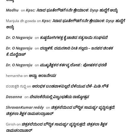
Madhu
Kpsc: ಸಿರಾದ ಭೂತೇಗೌಡಗೆ 6ನೇ ಶ್ರೇಯಾಂಕ: Dysp ಹುದ್ದೆಗೆ ಆಯ್ಕೆ
on
Kpsc: ಸಿರಾದ ಭೂತೇಗೌಡಗೆ 6ನೇ ಶ್ರೇಯಾಂಕ: Dysp ಹುದ್ದೆಗೆ
Manjula dh gowda
on
ಆಯ್ಕೆ
Dr. O Nagaraju
ಕುಷ್ಠರೋಗಿಗಳತ್ತ ಕೈ ಚಾಚಿದ ಸತ್ಯಸಾಯಿ ಸಂಘಟನೆ
on
Dr. O Nagaraju
ದಬ್ಬಾಳಿಕೆ, ದಮನಕಾರಿ ನೀತಿ ಸಲ್ಲದು – ಜನಪರ ಚಿಂತಕ
on
ಕೆ.ದೊರೈರಾಜ್
Dr. O Nagaraju
ಮುಖ್ಯಶಿಕ್ಷಕರ ಕರ್ತವ್ಯ ಲೋಪ : ಪೋಷಕರ ಧರಣಿ
on
ಅಬ್ಬಾ, ಆಂಜನೇಯ!
hemantha
on
ಆರಂಭಿಕ ಬಂಡವಾಳವಿಲ್ಲದೆ ಬೆಳೆಯುವ ಬೆಳೆ- ಮಿಡಿ ಸೌತೆ
ಪಂಚಾಕ್ಷರಿ ಗುಬ್ಬಿ
on
Dasanna
ದೇವಲಕೆರೆಯಲ್ಲಿ ವಿಜೃಂಭಣೆಯ ರಾಜ್ಯೋತ್ಸವ
on
ShravanKumar reddy
ಚಿತ್ರಕಲೆಯಿಂದ ಬೌದ್ಧಿಕ ಸಾಮರ್ಥ್ಯ ವೃದ್ಧಿಸುತ್ತದೆ;
on
ಚಿತ್ರಕಲಾ ಶಿಕ್ಷಕ ರಾಮಚಂದ್ರಾಚಾರ್
ಚಿತ್ರಕಲೆಯಿಂದ ಬೌದ್ಧಿಕ ಸಾಮರ್ಥ್ಯ ವೃದ್ಧಿಸುತ್ತದೆ; ಚಿತ್ರಕಲಾ ಶಿಕ್ಷಕ
Girish
on
ರಾಮಚಂದ್ರಾಚಾರ್