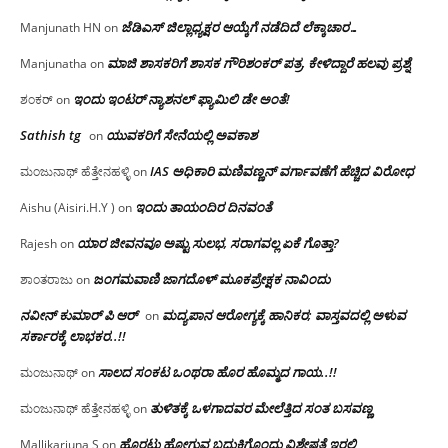
ಜೆಡಿಎಸ್ ಜಿಲ್ಲಾಧ್ಯಕ್ಷರ ಆಯ್ಕೆಗೆ ನಡೆದಿದೆ ಲೆಕ್ಕಾಚಾರ…
Manjunath HN
on
ಮಾಜಿ ಶಾಸಕರಿಗೆ ಶಾಸಕ ಗೌರಿಶಂಕರ್ ಪತ್ರ, ಕೇಳಿದ್ದಾರೆ ಹಲವು ಪ್ರಶ್ನೆ
Manjunatha
on
ಇಂದು ಇಂಟರ್ ನ್ಯಾಶನಲ್ ಫ್ಯಾಮಿಲಿ ಡೇ ಅಂತೆ!
ಶಂಕರ್
on
Sathish tg
ಯುವಕರಿಗೆ ಸೇನೆಯಲ್ಲಿ ಅವಕಾಶ
on
IAS ಅಧಿಕಾರಿ ಮಣಿವಣ್ಣನ್ ವರ್ಗಾವಣೆಗೆ ಹೆಚ್ಚಿದ‌ ವಿರೋಧ
ಮಂಜುನಾಥ್ ಹೆತ್ತೇನಹಳ್ಳಿ
on
ಇಂದು ತಾಯಂದಿರ ದಿನವಂತೆ
Aishu (Aisiri.H.Y )
on
ಯಾರ ಜೀವನವೂ ಅಷ್ಟು ಸುಲಭ, ಸರಾಗವಲ್ಲ ಏಕೆ ಗೊತ್ತಾ?
Rajesh
on
ಜಂಗಮವಾಣಿ ಜಾಗದೊಳ್ ಮೂಕಪ್ರೇಕ್ಷಕ ನಾವಿಂದು
ಶಾಂತರಾಜು
on
ನವೀನ್ ಕುಮಾರ್ ಪಿ ಆರ್
ಮದ್ಯಪಾನ ಆರೋಗ್ಯಕ್ಕೆ ಹಾನಿಕರ; ವಾಸ್ತವದಲ್ಲಿ ಅಳುವ
on
ಸರ್ಕಾರಕ್ಕೆ ಲಾಭಕರ..!!
ಸಾಲದ ಸಂಕಟ ಒಂಥರಾ ಹೊರ ಹೊಮ್ಮದ ಗಾಯ..!!
ಮಂಜುನಾಥ್
on
ತುಳಿತಕ್ಕೆ ಒಳಗಾದವರ ಮೇಲೆತ್ತಿದ ಸಂತ ಬಸವಣ್ಣ
ಮಂಜುನಾಥ್ ಹೆತ್ತೇನಹಳ್ಳಿ
on
ಹೊರಟು ಹೋಗುವ ಬದುಕಿಗೊಂದು ವಿಶೇಷತೆ ಇರಲಿ
Mallikarjuna S
on