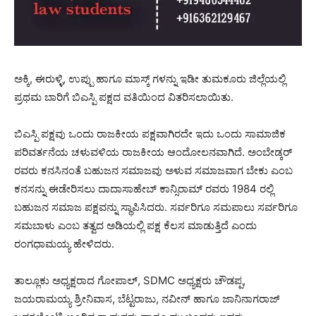
ಅಕ್ಕಿ, ಈರುಳ್ಳಿ, ಉಪ್ಪು ಹಾಗೂ ಮಾಸ್ಕ್ ಗಳನ್ನು ಇಡೀ ತುಮಕೂರು ಜಿಲ್ಲೆಯಲ್ಲಿ
ಪ್ರಥಮ ಬಾರಿಗೆ ಬಿಎಸ್ಪಿ ಪಕ್ಷದ ವತಿಯಿಂದ ವಿತರಿಸಲಾಯಿತು.
ಬಿಎಸ್ಪಿ ಪಕ್ಷವು ಒಂದು ರಾಜಕೀಯ ಪಕ್ಷವಾಗಿರದೇ ಇದು ಒಂದು ಸಾಮಾಜಿಕ
ಪರಿವರ್ತನೆಯ ಚಳುವಳಿಯ ರಾಜಕೀಯ ಆಂದೋಲನವಾಗಿದೆ. ಅಂಬೇಡ್ಕರ್
ರವರು ಕನಸಿನಂತೆ ಬಹುಜನ ಸಮಾಜವು ಅಳುವ ಸಮಾಜವಾಗ ಬೇಕು ಎಂಬ
ಕನಸನ್ನು ಈಡೇರಿಸಲು ದಾದಾಸಾಹೇಬ್ ಕಾನ್ಸಿರಾಮ್ ರವರು 1984 ರಲ್ಲಿ
ಬಹುಜನ ಸಮಾಜ ಪಕ್ಷವನ್ನು ಸ್ಥಾಪಿಸಿದರು. ಸರ್ವರಿಗೂ ಸಮಪಾಲು ಸರ್ವರಿಗೂ
ಸಮಬಾಳು ಎಂಬ ತತ್ವದ ಅಡಿಯಲ್ಲಿ ಪಕ್ಷ ಕೆಲಸ ಮಾಡುತ್ತಿದೆ ಎಂದು
ರಂಗಧಾಮಯ್ಯ ಹೇಳಿದರು.
ತಾಲ್ಲೂಕು ಅಧ್ಯಕ್ಷರಾದ ಗೋಪಾಲ್, SDMC ಅಧ್ಯಕ್ಷರು ಚೌಡಪ್ಪ,
ಜಯರಾಮಯ್ಯ ಶ್ರೀನಿವಾಸ, ಬೆಟ್ಟರಾಜು, ನವೀನ್ ಹಾಗೂ ಜಾನಿನಾಗರಾಜ್