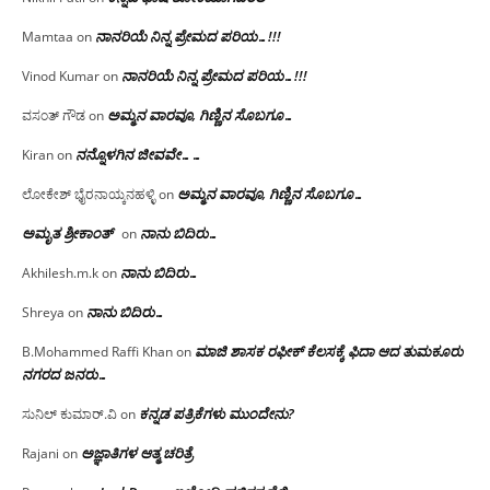
ನಾನರಿಯೆ ನಿನ್ನ ಪ್ರೇಮದ ಪರಿಯ…!!!
Mamtaa
on
ನಾನರಿಯೆ ನಿನ್ನ ಪ್ರೇಮದ ಪರಿಯ…!!!
Vinod Kumar
on
ಅಮ್ಮನ ವಾರವೂ, ಗಿಣ್ಣಿನ ಸೊಬಗೂ…
ವಸಂತ್ ಗೌಡ
on
ನನ್ನೊಳಗಿನ ಜೀವವೇ……
Kiran
on
ಅಮ್ಮನ ವಾರವೂ, ಗಿಣ್ಣಿನ ಸೊಬಗೂ…
ಲೋಕೇಶ್ ಭೈರನಾಯ್ಕನಹಳ್ಳಿ
on
ಅಮೃತ ಶ್ರೀಕಾಂತ್
ನಾನು ಬಿದಿರು…
on
ನಾನು ಬಿದಿರು…
Akhilesh.m.k
on
ನಾನು ಬಿದಿರು…
Shreya
on
ಮಾಜಿ ಶಾಸಕ ರಫೀಕ್ ಕೆಲಸಕ್ಕೆ ಫಿದಾ ಆದ ತುಮಕೂರು
B.Mohammed Raffi Khan
on
ನಗರದ ಜನರು…
ಕನ್ನಡ ಪತ್ರಿಕೆಗಳು ಮುಂದೇನು?
ಸುನಿಲ್ ಕುಮಾರ್.ವಿ
on
ಅಜ್ಞಾತಿಗಳ ಆತ್ಮ ಚರಿತ್ರೆ
Rajani
on