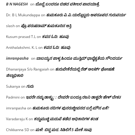
B N NAGESH
ಬೊಬ್ಬೆ ಬಂದರೂ ಬಿಡದ ವಕೀಲರ ಪಾದಯಾತ್ರೆ
on
ತುಮಕೂರು‌ ವಿ.ವಿ.ಯಲ್ಲೊಬ್ಬರು ಅಪರೂಪದ ಗುರುವರ್ಯ
Dr. B L Mukundappa
on
ಪ್ರೊ.ಪರುಷರಾಮ್ ತುಮಕೂರಿನ ಆಸ್ತಿ
slash
on
ಕವನ ಓದಿ: ಹೂವು
Kusum prasad T.L
on
ಕವನ ಓದಿ: ಹೂವು
Anithalakshmi. K. L
on
imranpasha
ಬಾಬಯ್ಯನ ಪಾಳ್ಯ ಹಿಂದೂ ಮುಸ್ಲಿಮ್ ಭಾವೈಕ್ಯತೆಯ ಸೌಂದರ್ಯ
on
ತುರುವೇಕೆರೆಯಲ್ಲಿ ರೆಡ್ ಅಲರ್ಟ್ ಘೋಷಣೆ:
Dhananjaya S/o Rangaiah
on
ಜಿಲ್ಲಾಧಿಕಾರಿ
ಗುರು
Sukanya
on
ಇವರೇ ನಮ್ಮ ಡಾಕ್ಟ್ರು; : ದೇವರೇ ಬಂದ್ರೂ ರಜನಿ ಡಾಕ್ಟರೇ ಹೇಳ್ ಬೇಕು!
Padmini
on
ತುಮಕೂರು ನದಿಗಳ ಪುನರುಜ್ಜೀವನದ ಬಗ್ಗೆ ಮೌನ ಏಕೆ?
imranpasha
on
ಕದ್ದುಮುಚ್ಚಿ ಮದುವೆ ತಡೆದ ಅಧಿಕಾರಿಗಳ ತಂಡ
Varadaraju K
on
ಮಳೆ: ಬಿದ್ದ ಮರ, ಸಿಡಿಲಿಗೆ 5 ಮೇಕೆ ಸಾವು
Chikkanna SD
on