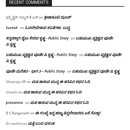
RECENT COMMENTS
ಕ್ರೀಡಾಕೂಟ ಝಲಕ್
ಇನ್ಸ್ಪೆಕ್ಟರ್ ಸಲ್ಮಾನ್ ಕೆ ಎನ್
on
Suresh
ಓದಲೇಬೇಕಾದ‌ ಕವಿತೆಗಳು: ಬುದ್ಧ
on
ಕನ್ನಡಕ್ಕಾಗಿ ಜೈಲು ಸೇರಿದ ಕೃಷ್ಣ – Public Story
ಬಹುಮುಖ ವ್ಯಕ್ತಿತ್ವದ ವೂಡೇ
on
ಪಿ.ಕೃಷ್ಣ
ಬಹುಮುಖ ವ್ಯಕ್ತಿತ್ವದ ವೂಡೇ ಪಿ.ಕೃಷ್ಣ – Public Story
ಬಹುಮುಖ ವ್ಯಕ್ತಿತ್ವದ ವೂಡೇ
on
ಪಿ.ಕೃಷ್ಣ
ವೂಡೇ ಮನೆತನ – ಭಾಗ ೨ – Public Story
ಬಹುಮುಖ ವ್ಯಕ್ತಿತ್ವದ ವೂಡೇ ಪಿ.ಕೃಷ್ಣ
on
ಮತ ಹಾಕುವ ಮುನ್ನ ಈ ಹಸಿವಿನ ಕಥನ ಓದಿ
Shivaraju KP
on
ಮತ ಹಾಕುವ ಮುನ್ನ ಈ ಹಸಿವಿನ ಕಥನ ಓದಿ
Umesh
on
prasanna
ಮತ ಹಾಕುವ ಮುನ್ನ ಈ ಹಸಿವಿನ ಕಥನ ಓದಿ
on
ಈ ಸಂಖ್ಯೆ ಇದ್ದ ಹಣ್ಣು ತಿನ್ನಲೇಬಾರದು ಏಕೆ ಗೊತ್ತಾ?
B S Ranganath
on
ಮತ್ತೆ ಬಂದ ವಸಂತ
Dr rashmi
on