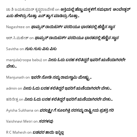
ಆಸ್ತಿಯಲ್ಲಿ ಹೆಣ್ಣು ಮಕ್ಕಳಿಗೆ ಸಮಭಾಗ; ಅಂಬೇಡ್ಕರ್
ಚಾ ಶಿ ಜಯಕುಮಾರ್ ಕೃಷ್ಣರಾಜಪೇಟೆ
on
ಏನು ಹೇಳಿದ್ರು ಗೊತ್ತಾ, ಏನ್ ತ್ಯಾಗ ಮಾಡಿದ್ರು ಗೊತ್ತಾ…
ಥಾಮ್ಸನ್ ರಾಯಿಟರ್ಸ್ ವರದಿಯೂ ಭಾರತದಲ್ಲಿ ಹೆಣ್ಣಿನ ಸ್ಥಾನ‌
Nagashtee
on
ಥಾಮ್ಸನ್ ರಾಯಿಟರ್ಸ್ ವರದಿಯೂ ಭಾರತದಲ್ಲಿ ಹೆಣ್ಣಿನ ಸ್ಥಾನ‌
ಆರ್.ಸಿ.ಮಹೇಶ್
on
ಗುಸು ಗುಸು ಪಿಸು ಪಿಸು
Savitha
on
ನೀನು ಓದು ಬರಹ ಕಲಿತಿದ್ದರೆ ಇವರಿಗೆ ಋಣಿಯಾಗಿರಲೇ
manjula(roopa babu)
on
ಬೇಕು…
ಇವರೇ‌ ನೋಡಿ‌ ನಮ್ಮ‌ ರಾಮಸ್ವಾಮಿ ಮೇಷ್ಟ್ರು…
Manjunath
on
ನೀನು ಓದು ಬರಹ ಕಲಿತಿದ್ದರೆ ಇವರಿಗೆ ಋಣಿಯಾಗಿರಲೇ ಬೇಕು…
admin
on
ನೀನು ಓದು ಬರಹ ಕಲಿತಿದ್ದರೆ ಇವರಿಗೆ ಋಣಿಯಾಗಿರಲೇ ಬೇಕು…
ಹರಿನೇತ್ರ
on
ವರಲಕ್ಷ್ಮೀ ಗೆ ಸೂಲಗಿತ್ತಿ ನರಸಮ್ಮ‌ ರಾಷ್ಟ್ರೀಯ ಪ್ರಶಸ್ತಿ ಗರಿ
Ayisha Sulthana
on
ಸರಗಳವು
Vaishnavi Metri
on
ಬಡವರ ತಾಯಿ ಇನ್ನಿಲ್ಲ
R C Mahesh
on