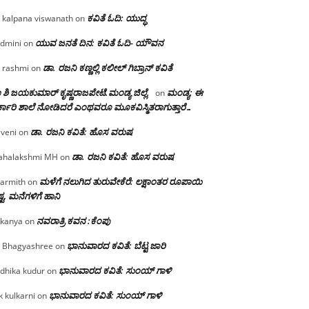
ಕವಿತೆ ಓದಿ: ಯುದ್ಧ
 kalpana viswanath
on
ಯುವ ಜನತೆ ದಿನ: ಕವಿತೆ ಓದಿ- ಯೌವನ
dmini
on
ಡಾ. ರಜನಿ‌ ಕಣ್ಣಲ್ಲಿ ಕಲೀಲ್ ಗಿಬ್ರಾನ್ ಕವಿತೆ
 rashmi
on
 ಶಿ ಜಯಕುಮಾರ್ ಕೃಷ್ಣರಾಜಪೇಟೆ.ಮಂಡ್ಯ ಜಿಲ್ಲೆ.
ಮಂಡ್ಯ: ಈ
on
್ಕಾರಿ ಶಾಲೆ ನೋಡಿದರೆ ಎಂಥವರೂ ಮೂಕವಿಸ್ಮಿತರಾಗುತ್ತಾರೆ…
ಡಾ. ರಜನಿ ಕವಿತೆ: ಹೊಸ ವರುಷ
iveni
on
ಡಾ. ರಜನಿ ಕವಿತೆ: ಹೊಸ ವರುಷ
halakshmi MH
on
ಮಳೆಗೆ ನಲುಗಿದ ತುರುವೇಕೆರೆ: ಲಕ್ಷಾಂತರ ರೂಪಾಯಿ
armith
on
್ಟ, ಮನೆಗಳಿಗೆ ಹಾನಿ
ನವರಾತ್ರಿ ಕವನ :ಕೆಂಪು
kanya
on
ಭಾನುವಾರದ ಕವಿತೆ: ಬೆಟ್ಟ ಜಾರಿ
 Bhagyashree
on
ಭಾನುವಾರದ ಕವಿತೆ: ಸುಂಯ್ ಗಾಳಿ
dhika kudur
on
ಭಾನುವಾರದ ಕವಿತೆ: ಸುಂಯ್ ಗಾಳಿ
k kulkarni
on