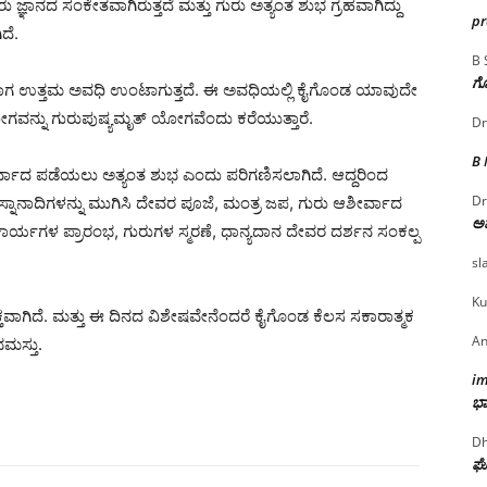
ರು ಜ್ಞಾನದ ಸಂಕೇತವಾಗಿರುತ್ತದೆ ಮತ್ತು ಗುರು ಅತ್ಯಂತ ಶುಭ ಗ್ರಹವಾಗಿದ್ದು
p
ದೆ.
B 
ಗೊ
ೇರಿದಾಗ ಉತ್ತಮ ಅವಧಿ ಉಂಟಾಗುತ್ತದೆ. ಈ ಅವಧಿಯಲ್ಲಿ ಕೈಗೊಂಡ ಯಾವುದೇ
ಯೋಗವನ್ನು ಗುರುಪುಷ್ಯಮೃತ್ ಯೋಗವೆಂದು ಕರೆಯುತ್ತಾರೆ.
Dr
B
ಆಶೀರ್ವಾದ ಪಡೆಯಲು ಅತ್ಯಂತ ಶುಭ ಎಂದು ಪರಿಗಣಿಸಲಾಗಿದೆ. ಆದ್ದರಿಂದ
Dr
ಾನಾದಿಗಳನ್ನು ಮುಗಿಸಿ ದೇವರ ಪೂಜೆ, ಮಂತ್ರ ಜಪ, ಗುರು ಆಶೀರ್ವಾದ
ಅ
್ಯಗಳ ಪ್ರಾರಂಭ, ಗುರುಗಳ ಸ್ಮರಣೆ, ಧಾನ್ಯದಾನ ದೇವರ ದರ್ಶನ ಸಂಕಲ್ಪ
sl
Ku
ಾಗಿದೆ. ಮತ್ತು ಈ ದಿನದ ವಿಶೇಷವೇನೆಂದರೆ ಕೈಗೊಂಡ ಕೆಲಸ ಸಕಾರಾತ್ಮಕ
An
ಭಮಸ್ತು.
i
ಭಾ
Dh
ಘೋ