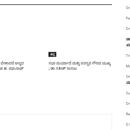
Dr
Pa
Dr
ಚಾ
ಸರ
ಜಿಲ್ಲೆ
Tr
ಬೇಕಾದರೆ ಅನ್ನದ
ಸಭಾ ಮರ್ಯಾದೆ ಮತ್ತು ಪರಸ್ಪರ ಗೌರವ ಮುಖ್ಯ
Ma
 ಚ.ಹ. ರಘುನಾಥ್
; ಡಾ ಸತೀಶ್ ಸಾಸಲು
Sh
ನಷ
Su
Dr
Ra
G 