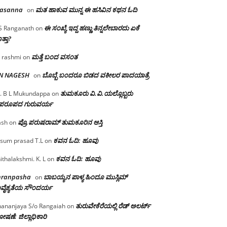
rasanna
ಮತ ಹಾಕುವ ಮುನ್ನ ಈ ಹಸಿವಿನ ಕಥನ ಓದಿ
on
ಈ ಸಂಖ್ಯೆ ಇದ್ದ ಹಣ್ಣು ತಿನ್ನಲೇಬಾರದು ಏಕೆ
S Ranganath
on
ತ್ತಾ?
ಮತ್ತೆ ಬಂದ ವಸಂತ
 rashmi
on
 N NAGESH
ಬೊಬ್ಬೆ ಬಂದರೂ ಬಿಡದ ವಕೀಲರ ಪಾದಯಾತ್ರೆ
on
ತುಮಕೂರು‌ ವಿ.ವಿ.ಯಲ್ಲೊಬ್ಬರು
. B L Mukundappa
on
ಪರೂಪದ ಗುರುವರ್ಯ
ಪ್ರೊ.ಪರುಷರಾಮ್ ತುಮಕೂರಿನ ಆಸ್ತಿ
ash
on
ಕವನ ಓದಿ: ಹೂವು
sum prasad T.L
on
ಕವನ ಓದಿ: ಹೂವು
ithalakshmi. K. L
on
mranpasha
ಬಾಬಯ್ಯನ ಪಾಳ್ಯ ಹಿಂದೂ ಮುಸ್ಲಿಮ್
on
ವೈಕ್ಯತೆಯ ಸೌಂದರ್ಯ
ತುರುವೇಕೆರೆಯಲ್ಲಿ ರೆಡ್ ಅಲರ್ಟ್
ananjaya S/o Rangaiah
on
ಷಣೆ: ಜಿಲ್ಲಾಧಿಕಾರಿ