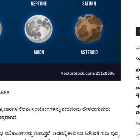
ಇನ್
Su
ಕನ
ವ್ಯ
ಬಹ
94668
ವ್ಯ
ವೂ
ಕ್ಷತ್ರ ವಾರಗಳ ಕೆಲವು ಸಂಯೋಗಗಳನ್ನು ಶುಭವೆಂದು ಹೇಳಲಾಗುವುದು
ವೂ
್ತವಾಗಿದೆ.
Sh
ತಾಂಶಗಳನ್ನು ನೀಡುತ್ತದೆ. ಅದರಲ್ಲಿ ಈ ದಿನದ ವಿಶೇಷತೆ ಗುರು ಪುಷ್ಯ
U