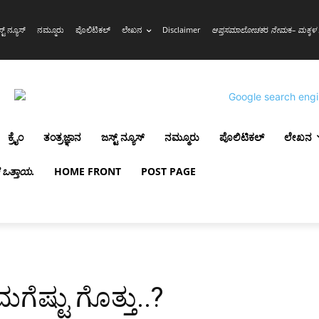
್ಟ್ ನ್ಯೂಸ್
ನಮ್ಮೂರು
ಪೊಲಿಟಿಕಲ್
ಲೇಖನ
Disclaimer
ಆಪ್ತಸಮಾಲೋಚಕ
ರ
ನೇಮ
ಕ
– ಮಕ್ಕಳ 
ಕ್ರೈಂ
ತಂತ್ರಜ್ಞಾನ
ಜಸ್ಟ್ ನ್ಯೂಸ್
ನಮ್ಮೂರು
ಪೊಲಿಟಿಕಲ್
ಲೇಖನ
ಳ ಒತ್ತಾಯ
.
HOME FRONT
POST PAGE
ೆಷ್ಟು ಗೊತ್ತು..?