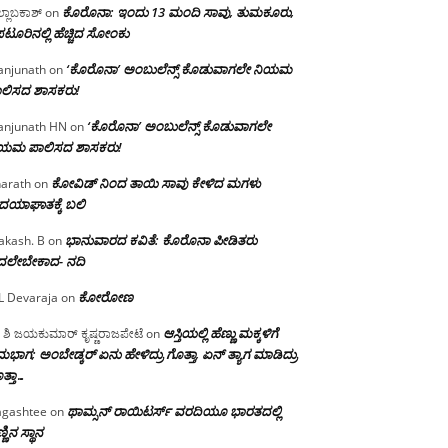
ಕೊರೊನಾ: ಇಂದು 13 ಮಂದಿ ಸಾವು, ತುಮಕೂರು,
್ಲಾಬಕಾಶ್
on
ಪಟೂರಿನಲ್ಲಿ ಹೆಚ್ಚಿದ ಸೋಂಕು
‘ಕೊರೊನಾ’ ಅಂಬುಲೆನ್ಸ್ ಕೊಡುವಾಗಲೇ ನಿಯಮ
njunath
on
ಲಿಸದ ಶಾಸಕರು!
‘ಕೊರೊನಾ’ ಅಂಬುಲೆನ್ಸ್ ಕೊಡುವಾಗಲೇ
njunath HN
on
ಿಯಮ ಪಾಲಿಸದ ಶಾಸಕರು!
ಕೋವಿಡ್ ನಿಂದ ತಾಯಿ ಸಾವು ಕೇಳಿದ ಮಗಳು
arath
on
ದಯಾಘಾತಕ್ಕೆ ಬಲಿ
ಭಾನುವಾರದ ಕವಿತೆ: ಕೊರೊನಾ ಪೀಡಿತರು
akash. B
on
ದಲೇಬೇಕಾದ- ನದಿ
ಕೋರೋಣ
L Devaraja
on
ಆಸ್ತಿಯಲ್ಲಿ ಹೆಣ್ಣು ಮಕ್ಕಳಿಗೆ
 ಶಿ ಜಯಕುಮಾರ್ ಕೃಷ್ಣರಾಜಪೇಟೆ
on
ಭಾಗ; ಅಂಬೇಡ್ಕರ್ ಏನು ಹೇಳಿದ್ರು ಗೊತ್ತಾ, ಏನ್ ತ್ಯಾಗ ಮಾಡಿದ್ರು
ತ್ತಾ…
ಥಾಮ್ಸನ್ ರಾಯಿಟರ್ಸ್ ವರದಿಯೂ ಭಾರತದಲ್ಲಿ
gashtee
on
್ಣಿನ ಸ್ಥಾನ‌