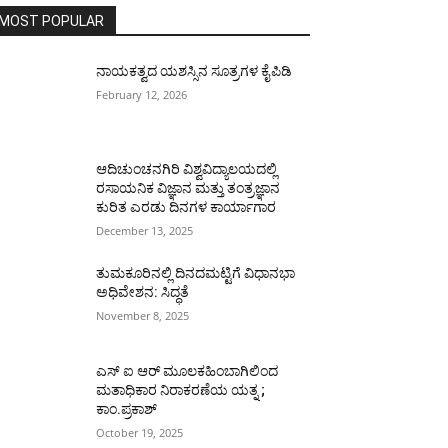
MOST POPULAR
ನಾಯಕತ್ವದ ಯಶಸ್ಸಿನ ಸೂತ್ರಗಳ ಕೈಪಿಡಿ
February 12, 2026
ಆದಿಚುಂಚನಗಿರಿ ವಿಶ್ವವಿದ್ಯಾಲಯದಲ್ಲಿ
ರಸಾಯನಿಕ ವಿಜ್ಞಾನ ಮತ್ತು ತಂತ್ರಜ್ಞಾನ
ಕುರಿತ ಎರಡು ದಿನಗಳ ಕಾರ್ಯಾಗಾರ
December 13, 2025
ತುಮಕೂರಿನಲ್ಲಿ ದಿನದಮಟ್ಟಿಗೆ ವಿಧಾನಭಾ
ಅಧಿವೇಶನ: ಸಿದ್ಧತೆ
November 8, 2025
ಎಸ್ ಐ ಆರ್ ಮೂಲಕಹಿಂಬಾಗಿಲಿಂದ
ಮತಾಧಿಕಾರ ನಿರಾಕರಣೆಯ ಯತ್ನ ;
ಕಾಂ.ಪ್ರಕಾಶ್
October 19, 2025