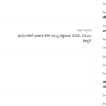
Su
Pa
ಹೇ
im
ಏಕ
Next article
ಕಾರ್ಮಿಕರಿಗೆ ಆಹಾರ ಕಿಟ್ ನಲ್ಲೂ ಪಕ್ಷಪಾತ: ಬಿಜೆಪಿ, ಸಿಪಿಎಂ
Va
ತಿಕ್ಕಾಟ
Ch
Ja
Su
Su
ಚಾ
ಸರ
Dr
An