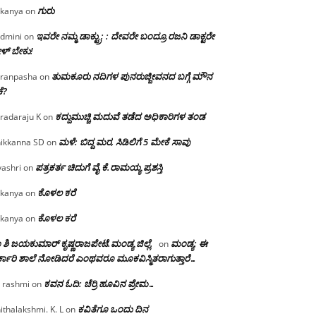
ಗುರು
kanya
on
ಇವರೇ ನಮ್ಮ ಡಾಕ್ಟ್ರು; : ದೇವರೇ ಬಂದ್ರೂ ರಜನಿ ಡಾಕ್ಟರೇ
dmini
on
ಳ್ ಬೇಕು!
ತುಮಕೂರು ನದಿಗಳ ಪುನರುಜ್ಜೀವನದ ಬಗ್ಗೆ ಮೌನ
ranpasha
on
ೆ?
ಕದ್ದುಮುಚ್ಚಿ ಮದುವೆ ತಡೆದ ಅಧಿಕಾರಿಗಳ ತಂಡ
radaraju K
on
ಮಳೆ: ಬಿದ್ದ ಮರ, ಸಿಡಿಲಿಗೆ 5 ಮೇಕೆ ಸಾವು
ikkanna SD
on
ಪತ್ರಕರ್ತ ಚಿದುಗೆ ವೈ.ಕೆ.ರಾಮಯ್ಯ ಪ್ರಶಸ್ತಿ
yashri
on
ಕೊಳಲ ಕರೆ
kanya
on
ಕೊಳಲ ಕರೆ
kanya
on
 ಶಿ ಜಯಕುಮಾರ್ ಕೃಷ್ಣರಾಜಪೇಟೆ.ಮಂಡ್ಯ ಜಿಲ್ಲೆ.
ಮಂಡ್ಯ: ಈ
on
್ಕಾರಿ ಶಾಲೆ ನೋಡಿದರೆ ಎಂಥವರೂ ಮೂಕವಿಸ್ಮಿತರಾಗುತ್ತಾರೆ…
ಕವನ ಓದಿ: ಚೆರ್ರಿ ಹೂವಿನ ಪ್ರೇಮ…
 rashmi
on
ಕವಿತೆಗೂ ಒಂದು ದಿನ
ithalakshmi. K. L
on