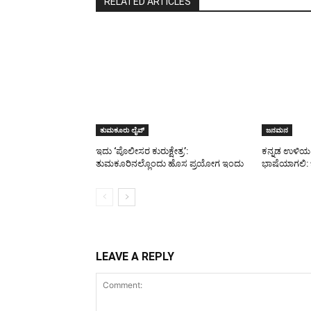
RELATED ARTICLES
ತುಮಕೂರು ಲೈವ್
ಜನಮನ
ಇದು ‘ಪೊಲೀಸರ ಕುರುಕ್ಷೇತ್ರ’:
ಕನ್ನಡ ಉಳಿಯ 
ತುಮಕೂರಿನಲ್ಲೊಂದು ಹೊಸ ಪ್ರಯೋಗ ಇಂದು
ಭಾಷೆಯಾಗಲಿ:
LEAVE A REPLY