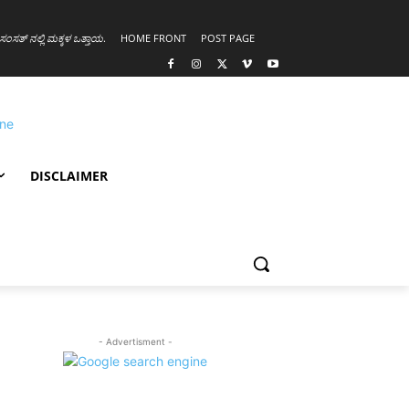
ಸಂಸತ್ ನಲ್ಲಿ ಮಕ್ಕಳ ಒತ್ತಾಯ
.
HOME FRONT
POST PAGE
DISCLAIMER
- Advertisment -