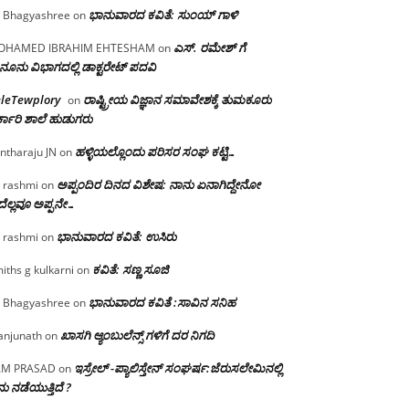
ಭಾನುವಾರದ ಕವಿತೆ: ಸುಂಯ್ ಗಾಳಿ
 Bhagyashree
on
ಎಸ್. ರಮೇಶ್ ಗೆ
OHAMED IBRAHIM EHTESHAM
on
ನೂನು ವಿಭಾಗದಲ್ಲಿ ಡಾಕ್ಟರೇಟ್ ಪದವಿ
eleTewplory
ರಾಷ್ಟ್ರೀಯ ವಿಜ್ಞಾನ ಸಮಾವೇಶಕ್ಕೆ‌ ತುಮಕೂರು
on
್ಕಾರಿ ಶಾಲೆ ಹುಡುಗರು
ಹಳ್ಳಿಯಲ್ಲೊಂದು ಪರಿಸರ ಸಂಘ ಕಟ್ಟಿ…
ntharaju JN
on
ಅಪ್ಪಂದಿರ ದಿನದ ವಿಶೇಷ: ನಾನು ಏನಾಗಿದ್ದೇನೋ‌
 rashmi
on
ೆಲ್ಲವೂ ಅಪ್ಪನೇ…
ಭಾನುವಾರದ ಕವಿತೆ: ಉಸಿರು
 rashmi
on
ಕವಿತೆ: ಸಣ್ಣ ಸೂಜಿ
iths g kulkarni
on
ಭಾನುವಾರದ ಕವಿತೆ :ಸಾವಿನ ಸನಿಹ
 Bhagyashree
on
ಖಾಸಗಿ ಆ್ಯಂಬುಲೆನ್ಸ್ ಗಳಿಗೆ ದರ ನಿಗದಿ
njunath
on
ಇಸ್ರೇಲ್ -ಪ್ಯಾಲಿಸ್ತೇನ್ ಸಂಘರ್ಷ:ಜೆರುಸಲೇಮಿನಲ್ಲಿ
AM PRASAD
on
ು ನಡೆಯುತ್ತಿದೆ ?