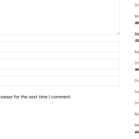
Dr
M
ಕಾ
li
ಸರ
Name:*
Ka
Email:*
Dr
ಅದ
Website:
Dr
Sm
rowser for the next time I comment.
Dr
Ma
R
ಏನ