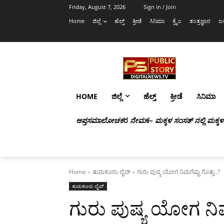
Friday, August 7, 2026
Sign in / Join
Home
ಜಿಲ್ಲೆ
ಹೆಲ್ತ್
ಕ್ರೀಡೆ
ಸಿನಿಮಾ
ಕ್ರೈಂ
ತಂತ್ರಜ್ಞಾನ
ಜಸ
HOME
ಜಿಲ್ಲೆ
ಹೆಲ್ತ್
ಕ್ರೀಡೆ
ಸಿನಿಮಾ
ಆಪ್ತಸಮಾಲೋಚಕ
ರ
ನೇಮ
ಕ
– ಮಕ್ಕಳ ಸಂಸತ್ ನಲ್ಲಿ ಮಕ್ಕ
Home
ತುಮಕೂರು ಲೈವ್
ಗುರು ಪುಷ್ಯ ಯೋಗ ನಿಮಗೆಷ್ಟು ಗೊತ್ತು..?
ತುಮಕೂರು ಲೈವ್
ಗುರು ಪುಷ್ಯ ಯೋಗ ನಿಮಗ