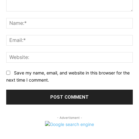
Comment:
Na
Ema
Web
Save my name, email, and website in this browser for the
next time I comment.
- Advertisment -