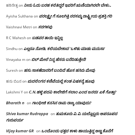
ನೀನು ಓದು ಬರಹ ಕಲಿತಿದ್ದರೆ ಇವರಿಗೆ ಋಣಿಯಾಗಿರಲೇ ಬೇಕು…
ಹರಿನೇತ್ರ
on
ವರಲಕ್ಷ್ಮೀ ಗೆ ಸೂಲಗಿತ್ತಿ ನರಸಮ್ಮ‌ ರಾಷ್ಟ್ರೀಯ ಪ್ರಶಸ್ತಿ ಗರಿ
Ayisha Sulthana
on
ಸರಗಳವು
Vaishnavi Metri
on
ಬಡವರ ತಾಯಿ ಇನ್ನಿಲ್ಲ
R C Mahesh
on
ಎಲ್ಲರೂ ನೋಡಿ, ಕಲಿಯಬೇಕಾದ ‘ಒಳಿತು ಮಾಡು ಮನುಸಾ’
Sindhu
on
ಬಿಲ್ ಮೇಲೆ ನಿನ್ನ ಹೆಸರು ಬರೆದಿಡುತ್ತೇನೆ!
Vinayaka m
on
ಹಸು ಸಾಕಣೆದಾರರಿಗೆ ಬಂದಿದೆ ಹೊಸ ಹಸಿರು ಮೇವು
Suresh
on
ಮದಲಿಂಗನ ಕಣಿವೆಯಲ್ಲಿ ಕಂಡ ವಿಷಕನ್ಯೆ ಹೂವು
ಹನು ಬಿಎನ
on
C.N.ಹಳ್ಳಿ ಪದವಿ ಕಾಲೇಜಿಗೆ ಸಲಾಂ‌ ಎಂದ ಜನರು! ಏಕೆ ಗೊತ್ತಾ?
Lakshmi Y
on
Bharath n
ಗಾಂಧೀಜಿ ಕನಸಿನ ರಾಮ ರಾಜ್ಯ ಯಾವುದು?
on
Shiva kumar Rudrappa
ತುಮಕೂರು‌ ವಿ.ವಿ.ಯಲ್ಲೊಬ್ಬರು ಅಪರೂಪದ
on
ಗುರುವರ್ಯ
Vijay kumar GR
ಒಂದೊಂದು ಭತ್ತದ ಕಾಳು ಹಾಯುತ್ತಿದ್ದ ಅಣ್ಣ ಕೊನೆಗೆ
on