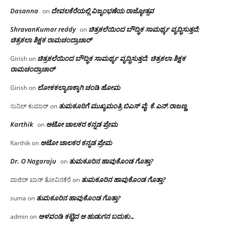
Dasanna
ದೇವಲಕೆರೆಯಲ್ಲಿ ವಿಜೃಂಭಣೆಯ ರಾಜ್ಯೋತ್ಸವ
on
ShravanKumar reddy
ಚಿತ್ರಕಲೆಯಿಂದ ಬೌದ್ಧಿಕ ಸಾಮರ್ಥ್ಯ ವೃದ್ಧಿಸುತ್ತದೆ;
on
ಚಿತ್ರಕಲಾ ಶಿಕ್ಷಕ ರಾಮಚಂದ್ರಾಚಾರ್
ಚಿತ್ರಕಲೆಯಿಂದ ಬೌದ್ಧಿಕ ಸಾಮರ್ಥ್ಯ ವೃದ್ಧಿಸುತ್ತದೆ; ಚಿತ್ರಕಲಾ ಶಿಕ್ಷಕ
Girish
on
ರಾಮಚಂದ್ರಾಚಾರ್
ಲೋಕಕಲ್ಯಾಣಕ್ಕಾಗಿ ಚಂಡಿ ಹೋಮ
Girish
on
ತುಮಕೂರಿಗೆ ಮುಖ್ಯಮಂತ್ರಿ ಬಿಎಸ್ ವೈ: ಕೆ.ಎನ್.ರಾಜಣ್ಣ
ಸುನಿಲ್ ಕುಮಾರ್
on
Karthik
ಆಟೋ ಚಾಲಕರ ಕನ್ನಡ ಪ್ರೇಮ
on
ಆಟೋ ಚಾಲಕರ ಕನ್ನಡ ಪ್ರೇಮ
Karthik
on
Dr. O Nagaraju
ತುಮಕೂರಿನ ಹಾವುಕೊಂಡ ಗೊತ್ತಾ?
on
ತುಮಕೂರಿನ ಹಾವುಕೊಂಡ ಗೊತ್ತಾ?
ವಾಜಿದ್ ಖಾನ್ ತೋವಿನಕೆರೆ
on
ತುಮಕೂರಿನ ಹಾವುಕೊಂಡ ಗೊತ್ತಾ?
suma
on
ಅಳವಂಡಿ ಕಟ್ಟಿದ ಆ ಹುಡುಗನ ಬದುಕು…
admin
on