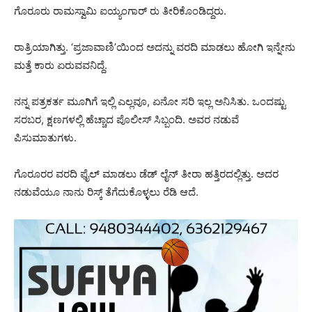
ಗೊರೂರು ರಾಮಸ್ವಾಮಿ ಐಯ್ಯಂಗಾರ್ ರು ತೀರಿಕೊಂಡಿದ್ದರು.
ರಾತ್ರಿಯಾಗಿತ್ತು. ‘ಪ್ರಜಾವಾಣಿ’ಯಿಂದ ಅದನ್ನು ವರದಿ ಮಾಡಲು ಹೋಗಿ ಇನ್ನೇನು
ಮತ್ತೆ ಕಾರು ಏರುವವನಿದ್ದೆ.
ನನ್ನ ಪತ್ರಕರ್ತ ಮೂಗಿಗೆ ಇಲ್ಲಿ ಎಲ್ಲವೂ, ಏನೋ ಸರಿ ಇಲ್ಲ ಅನಿಸಿತು. ಒಂದಷ್ಟು
ಸರಬರ, ಕ್ಷಣಗಳಲ್ಲಿ ಹೆಚ್ಚಾದ ಪೊಲೀಸ್ ಸಿಬ್ಬಂದಿ. ಅವರ ನಡುವೆ
ಪಿಸುಮಾತುಗಳು.
ಗೊರೂರರ ವರದಿ ಫೈಲ್ ಮಾಡಲು ಡೆಡ್ ಲೈನ್ ತೀರಾ ಹತ್ತಿರದಲ್ಲಿತ್ತು. ಅದರ
ನಡುವೆಯೂ ನಾನು ರಿಸ್ಕ್ ತೆಗೆದುಕೊಳ್ಳಲು ರೆಡಿ ಆದೆ.