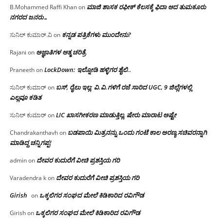
ಮಾಜಿ ಶಾಸಕ ರಫೀಕ್ ಕೆಲಸಕ್ಕೆ ಫಿದಾ ಆದ ತುಮಕೂರು
B.Mohammed Raffi Khan
on
ನಗರದ ಜನರು…
ಕನ್ನಡ ಪತ್ರಿಕೆಗಳು ಮುಂದೇನು?
ಸುನಿಲ್ ಕುಮಾರ್.ವಿ
on
ಅಜ್ಞಾತಿಗಳ ಆತ್ಮ ಚರಿತ್ರೆ
Rajani
on
LockDown: ಇಲ್ನೋಡಿ ಹಳ್ಳಿಗರ ಶೈಲಿ..
Praneeth
on
ಬಸ್, ರೈಲು ಇಲ್ಲ; ವಿ.ವಿ.ಗಳಿಗೆ ರಜೆ ಸಾರಿದ UGC, 9 ಜಿಲ್ಲೆಗಳಲ್ಲಿ
ಸುನಿಲ್ ಕುಮಾರ್
on
ಎಲ್ಲವೂ ಕಡಿತ
LIC ಖಾಸಗೀಕರಣ ಮಾಡುತ್ತಿಲ್ಲ, ಷೇರು ಮಾರಾಟ ಅಷ್ಟೇ
ಸುನಿಲ್ ಕುಮಾರ್
on
ಬಡಪಾಯಿ ಮಿತ್ರನನ್ನು ಒಂದು ಗಂಟೆ ಕಾಲ ಅರಣ್ಯ ಸಚಿವರನ್ನಾಗಿ
Chandrakanthavh
on
ಮಾಡಿದ್ದ ಚನ್ನಿಗಪ್ಪ!
ದೇವರ ಕುದುರೆಗೆ ವೀಚಿ ಪ್ರಶಸ್ತಿಯ ಗರಿ
admin
on
ದೇವರ ಕುದುರೆಗೆ ವೀಚಿ ಪ್ರಶಸ್ತಿಯ ಗರಿ
Varadendra k
on
Girish
ಒಕ್ಕಲಿಗರ ಸಂಘದ ಮೇಲೆ ಕಿಡಿಕಾರಿದ ರವಿಗೌಡ
on
ಒಕ್ಕಲಿಗರ ಸಂಘದ ಮೇಲೆ ಕಿಡಿಕಾರಿದ ರವಿಗೌಡ
Girish
on