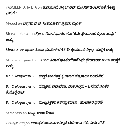
ತುಮಕೂರು ಸ್ಕೂಲ್ ಆಫ್ ಮ್ಯೂಸಿಕ್ ಹಿಂದಿನ ಕತೆ ಗೊತ್ತಾ
YASMEEN JAHA D A
on
ನಿಮಗೆ ?
ಬಳ್ಳಗೆರೆ ಬಿ.ಜಿ. ಗೀತಾಂಜಲಿಗೆ ಪ್ರಥಮ ರ‌್ಯಾಂಕ್
Mrudul
on
Kpsc: ಸಿರಾದ ಭೂತೇಗೌಡಗೆ 6ನೇ ಶ್ರೇಯಾಂಕ: Dysp ಹುದ್ದೆಗೆ
Bharath Kumar
on
ಆಯ್ಕೆ
Madhu
Kpsc: ಸಿರಾದ ಭೂತೇಗೌಡಗೆ 6ನೇ ಶ್ರೇಯಾಂಕ: Dysp ಹುದ್ದೆಗೆ ಆಯ್ಕೆ
on
Kpsc: ಸಿರಾದ ಭೂತೇಗೌಡಗೆ 6ನೇ ಶ್ರೇಯಾಂಕ: Dysp ಹುದ್ದೆಗೆ
Manjula dh gowda
on
ಆಯ್ಕೆ
Dr. O Nagaraju
ಕುಷ್ಠರೋಗಿಗಳತ್ತ ಕೈ ಚಾಚಿದ ಸತ್ಯಸಾಯಿ ಸಂಘಟನೆ
on
Dr. O Nagaraju
ದಬ್ಬಾಳಿಕೆ, ದಮನಕಾರಿ ನೀತಿ ಸಲ್ಲದು – ಜನಪರ ಚಿಂತಕ
on
ಕೆ.ದೊರೈರಾಜ್
Dr. O Nagaraju
ಮುಖ್ಯಶಿಕ್ಷಕರ ಕರ್ತವ್ಯ ಲೋಪ : ಪೋಷಕರ ಧರಣಿ
on
ಅಬ್ಬಾ, ಆಂಜನೇಯ!
hemantha
on
ಆರಂಭಿಕ ಬಂಡವಾಳವಿಲ್ಲದೆ ಬೆಳೆಯುವ ಬೆಳೆ- ಮಿಡಿ ಸೌತೆ
ಪಂಚಾಕ್ಷರಿ ಗುಬ್ಬಿ
on