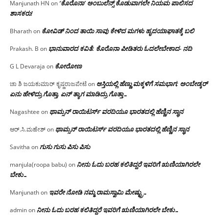
‘ಕೊರೊನಾ’ ಅಂಬುಲೆನ್ಸ್ ಕೊಡುವಾಗಲೇ ನಿಯಮ ಪಾಲಿಸದ
Manjunath HN
on
ಶಾಸಕರು!
ಕೋವಿಡ್ ನಿಂದ ತಾಯಿ ಸಾವು ಕೇಳಿದ ಮಗಳು ಹೃದಯಾಘಾತಕ್ಕೆ ಬಲಿ
Bharath
on
ಭಾನುವಾರದ ಕವಿತೆ: ಕೊರೊನಾ ಪೀಡಿತರು ಓದಲೇಬೇಕಾದ- ನದಿ
Prakash. B
on
ಕೋರೋಣ
G L Devaraja
on
ಆಸ್ತಿಯಲ್ಲಿ ಹೆಣ್ಣು ಮಕ್ಕಳಿಗೆ ಸಮಭಾಗ; ಅಂಬೇಡ್ಕರ್
ಚಾ ಶಿ ಜಯಕುಮಾರ್ ಕೃಷ್ಣರಾಜಪೇಟೆ
on
ಏನು ಹೇಳಿದ್ರು ಗೊತ್ತಾ, ಏನ್ ತ್ಯಾಗ ಮಾಡಿದ್ರು ಗೊತ್ತಾ…
ಥಾಮ್ಸನ್ ರಾಯಿಟರ್ಸ್ ವರದಿಯೂ ಭಾರತದಲ್ಲಿ ಹೆಣ್ಣಿನ ಸ್ಥಾನ‌
Nagashtee
on
ಥಾಮ್ಸನ್ ರಾಯಿಟರ್ಸ್ ವರದಿಯೂ ಭಾರತದಲ್ಲಿ ಹೆಣ್ಣಿನ ಸ್ಥಾನ‌
ಆರ್.ಸಿ.ಮಹೇಶ್
on
ಗುಸು ಗುಸು ಪಿಸು ಪಿಸು
Savitha
on
ನೀನು ಓದು ಬರಹ ಕಲಿತಿದ್ದರೆ ಇವರಿಗೆ ಋಣಿಯಾಗಿರಲೇ
manjula(roopa babu)
on
ಬೇಕು…
ಇವರೇ‌ ನೋಡಿ‌ ನಮ್ಮ‌ ರಾಮಸ್ವಾಮಿ ಮೇಷ್ಟ್ರು…
Manjunath
on
ನೀನು ಓದು ಬರಹ ಕಲಿತಿದ್ದರೆ ಇವರಿಗೆ ಋಣಿಯಾಗಿರಲೇ ಬೇಕು…
admin
on