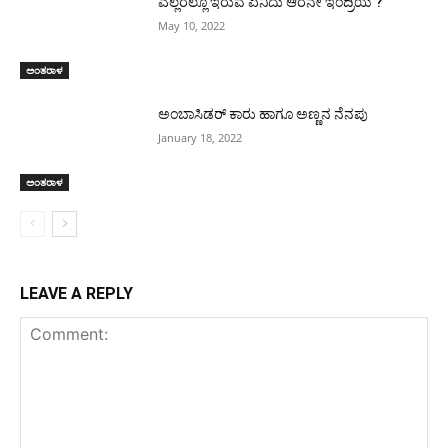
ಎಲ್ಲರಲ್ಲೂ ಇರುವ ಏನಿದು ಆರನೇ ಇಂದ್ರಿಯ ?
May 10, 2022
ಅಂತರಾಳ
ಅಂಬಾಸಿಡರ್ ಕಾರು ಹಾಗೂ ಅಣ್ಣನ ನೆನಪು
January 18, 2022
ಅಂತರಾಳ
LEAVE A REPLY