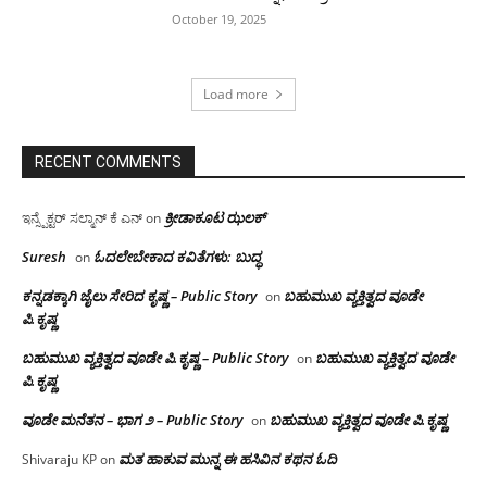
October 19, 2025
Load more
RECENT COMMENTS
ಕ್ರೀಡಾಕೂಟ ಝಲಕ್
ಇನ್ಸ್ಪೆಕ್ಟರ್ ಸಲ್ಮಾನ್ ಕೆ ಎನ್
on
Suresh
ಓದಲೇಬೇಕಾದ‌ ಕವಿತೆಗಳು: ಬುದ್ಧ
on
ಕನ್ನಡಕ್ಕಾಗಿ ಜೈಲು ಸೇರಿದ ಕೃಷ್ಣ – Public Story
ಬಹುಮುಖ ವ್ಯಕ್ತಿತ್ವದ ವೂಡೇ
on
ಪಿ.ಕೃಷ್ಣ
ಬಹುಮುಖ ವ್ಯಕ್ತಿತ್ವದ ವೂಡೇ ಪಿ.ಕೃಷ್ಣ – Public Story
ಬಹುಮುಖ ವ್ಯಕ್ತಿತ್ವದ ವೂಡೇ
on
ಪಿ.ಕೃಷ್ಣ
ವೂಡೇ ಮನೆತನ – ಭಾಗ ೨ – Public Story
ಬಹುಮುಖ ವ್ಯಕ್ತಿತ್ವದ ವೂಡೇ ಪಿ.ಕೃಷ್ಣ
on
ಮತ ಹಾಕುವ ಮುನ್ನ ಈ ಹಸಿವಿನ ಕಥನ ಓದಿ
Shivaraju KP
on