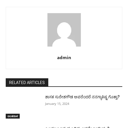
admin
RELATED ARTICLES
ಶಾಸಕ ಸುರೇಶಗೌಡ ಅವರೆಂದರೆ ನನಗ್ಯಾಕಿಷ್ಟ ಗೊತ್ತಾ?
January 15, 2024
ಅಂತರಾಳ