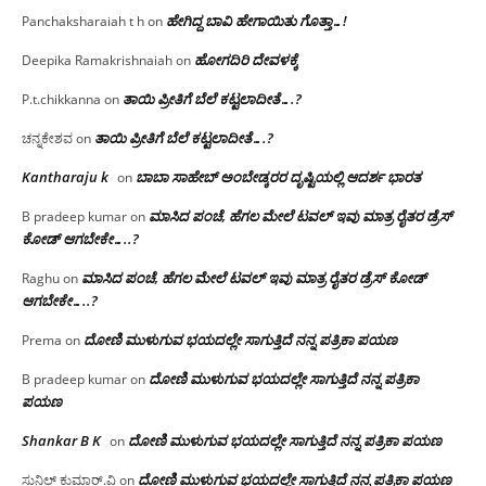
ಹೇಗಿದ್ದ ಬಾವಿ ಹೇಗಾಯಿತು ಗೊತ್ತಾ…!
Panchaksharaiah t h
on
ಹೋಗದಿರಿ ದೇವಳಕ್ಕೆ
Deepika Ramakrishnaiah
on
ತಾಯಿ ಪ್ರೀತಿಗೆ ಬೆಲೆ ಕಟ್ಟಲಾದೀತೆ….?
P.t.chikkanna
on
ತಾಯಿ ಪ್ರೀತಿಗೆ ಬೆಲೆ ಕಟ್ಟಲಾದೀತೆ….?
ಚನ್ನಕೇಶವ
on
Kantharaju k
ಬಾಬಾ ಸಾಹೇಬ್ ಅಂಬೇಡ್ಕರರ ದೃಷ್ಟಿಯಲ್ಲಿ ಆದರ್ಶ ಭಾರತ
on
ಮಾಸಿದ ಪಂಚೆ, ಹೆಗಲ ಮೇಲೆ ಟವಲ್‌ ಇವು ಮಾತ್ರ ರೈತರ ಡ್ರೆಸ್‌
B pradeep kumar
on
ಕೋಡ್ ಆಗಬೇಕೇ…..?‌
ಮಾಸಿದ ಪಂಚೆ, ಹೆಗಲ ಮೇಲೆ ಟವಲ್‌ ಇವು ಮಾತ್ರ ರೈತರ ಡ್ರೆಸ್‌ ಕೋಡ್
Raghu
on
ಆಗಬೇಕೇ…..?‌
ದೋಣಿ ಮುಳುಗುವ ಭಯದಲ್ಲೇ ಸಾಗುತ್ತಿದೆ ನನ್ನ ಪತ್ರಿಕಾ ಪಯಣ
Prema
on
ದೋಣಿ ಮುಳುಗುವ ಭಯದಲ್ಲೇ ಸಾಗುತ್ತಿದೆ ನನ್ನ ಪತ್ರಿಕಾ
B pradeep kumar
on
ಪಯಣ
Shankar B K
ದೋಣಿ ಮುಳುಗುವ ಭಯದಲ್ಲೇ ಸಾಗುತ್ತಿದೆ ನನ್ನ ಪತ್ರಿಕಾ ಪಯಣ
on
ದೋಣಿ ಮುಳುಗುವ ಭಯದಲ್ಲೇ ಸಾಗುತ್ತಿದೆ ನನ್ನ ಪತ್ರಿಕಾ ಪಯಣ
ಸುನಿಲ್ ಕುಮಾರ್.ವಿ
on