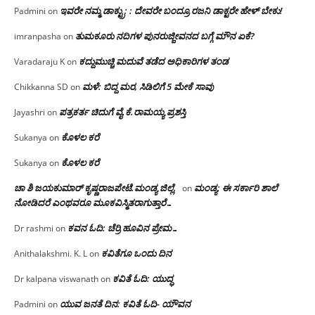
ಇವರೇ ನಮ್ಮ ಡಾಕ್ಟ್ರು; : ದೇವರೇ ಬಂದ್ರೂ ರಜನಿ ಡಾಕ್ಟರೇ ಹೇಳ್ ಬೇಕು!
Padmini
on
ತುಮಕೂರು ನದಿಗಳ ಪುನರುಜ್ಜೀವನದ ಬಗ್ಗೆ ಮೌನ ಏಕೆ?
imranpasha
on
ಕದ್ದುಮುಚ್ಚಿ ಮದುವೆ ತಡೆದ ಅಧಿಕಾರಿಗಳ ತಂಡ
Varadaraju K
on
ಮಳೆ: ಬಿದ್ದ ಮರ, ಸಿಡಿಲಿಗೆ 5 ಮೇಕೆ ಸಾವು
Chikkanna SD
on
ಪತ್ರಕರ್ತ ಚಿದುಗೆ ವೈ.ಕೆ.ರಾಮಯ್ಯ ಪ್ರಶಸ್ತಿ
Jayashri
on
ಕೊಳಲ ಕರೆ
Sukanya
on
ಕೊಳಲ ಕರೆ
Sukanya
on
ಚಾ ಶಿ ಜಯಕುಮಾರ್ ಕೃಷ್ಣರಾಜಪೇಟೆ.ಮಂಡ್ಯ ಜಿಲ್ಲೆ.
ಮಂಡ್ಯ: ಈ ಸರ್ಕಾರಿ ಶಾಲೆ
on
ನೋಡಿದರೆ ಎಂಥವರೂ ಮೂಕವಿಸ್ಮಿತರಾಗುತ್ತಾರೆ…
ಕವನ ಓದಿ: ಚೆರ್ರಿ ಹೂವಿನ ಪ್ರೇಮ…
Dr rashmi
on
ಕವಿತೆಗೂ ಒಂದು ದಿನ
Anithalakshmi. K. L
on
ಕವಿತೆ ಓದಿ: ಯುದ್ಧ
Dr kalpana viswanath
on
ಯುವ ಜನತೆ ದಿನ: ಕವಿತೆ ಓದಿ- ಯೌವನ
Padmini
on