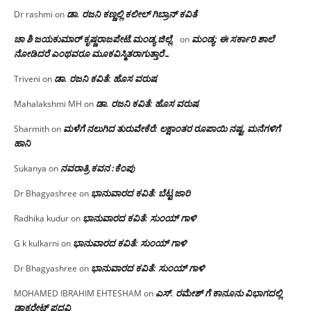
ಡಾ. ರಜನಿ‌ ಕಣ್ಣಲ್ಲಿ ಕಲೀಲ್ ಗಿಬ್ರಾನ್ ಕವಿತೆ
Dr rashmi
on
ಚಾ ಶಿ ಜಯಕುಮಾರ್ ಕೃಷ್ಣರಾಜಪೇಟೆ.ಮಂಡ್ಯ ಜಿಲ್ಲೆ.
ಮಂಡ್ಯ: ಈ ಸರ್ಕಾರಿ ಶಾಲೆ
on
ನೋಡಿದರೆ ಎಂಥವರೂ ಮೂಕವಿಸ್ಮಿತರಾಗುತ್ತಾರೆ…
ಡಾ. ರಜನಿ ಕವಿತೆ: ಹೊಸ ವರುಷ
Triveni
on
ಡಾ. ರಜನಿ ಕವಿತೆ: ಹೊಸ ವರುಷ
Mahalakshmi MH
on
ಮಳೆಗೆ ನಲುಗಿದ ತುರುವೇಕೆರೆ: ಲಕ್ಷಾಂತರ ರೂಪಾಯಿ ನಷ್ಟ, ಮನೆಗಳಿಗೆ
Sharmith
on
ಹಾನಿ
ನವರಾತ್ರಿ ಕವನ :ಕೆಂಪು
Sukanya
on
ಭಾನುವಾರದ ಕವಿತೆ: ಬೆಟ್ಟ ಜಾರಿ
Dr Bhagyashree
on
ಭಾನುವಾರದ ಕವಿತೆ: ಸುಂಯ್ ಗಾಳಿ
Radhika kudur
on
ಭಾನುವಾರದ ಕವಿತೆ: ಸುಂಯ್ ಗಾಳಿ
G k kulkarni
on
ಭಾನುವಾರದ ಕವಿತೆ: ಸುಂಯ್ ಗಾಳಿ
Dr Bhagyashree
on
ಎಸ್. ರಮೇಶ್ ಗೆ ಕಾನೂನು ವಿಭಾಗದಲ್ಲಿ
MOHAMED IBRAHIM EHTESHAM
on
ಡಾಕ್ಟರೇಟ್ ಪದವಿ