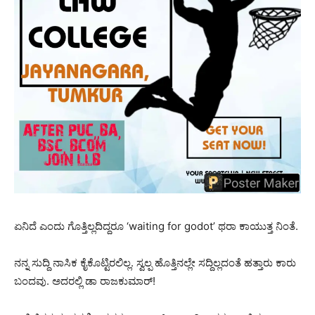
ಏನಿದೆ ಎಂದು ಗೊತ್ತಿಲ್ಲದಿದ್ದರೂ ‘waiting for godot’ ಥರಾ ಕಾಯುತ್ತ ನಿಂತೆ.
ನನ್ನ ಸುದ್ದಿ ನಾಸಿಕ ಕೈಕೊಟ್ಟಿರಲಿಲ್ಲ. ಸ್ವಲ್ಪ ಹೊತ್ತಿನಲ್ಲೇ ಸದ್ದಿಲ್ಲದಂತೆ ಹತ್ತಾರು ಕಾರು
ಬಂದವು. ಅದರಲ್ಲಿ ಡಾ ರಾಜಕುಮಾರ್!