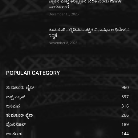
ವಿಜ್ಞಾನ ಮತ್ತು ತಂತ್ರಜ್ಞಾನ ಕುರಿತ ಎರಡು ದಿನಗಳ
ಕಾರ್ಯಾಗಾರ
December 13, 2025
ತುಮಕೂರಿನಲ್ಲಿ ದಿನದಮಟ್ಟಿಗೆ ವಿಧಾನಭಾ ಅಧಿವೇಶನ:
ಸಿದ್ಧತೆ
November 8, 2025
POPULAR CATEGORY
ತುಮಕೂರು ಲೈವ್
960
ಜಸ್ಟ್ ನ್ಯೂಸ್
597
ಜನಮನ
316
ತುಮಕೂರ್ ಲೈವ್
266
ಪೊಲಿಟಿಕಲ್
189
ಅಂತರಾಳ
144