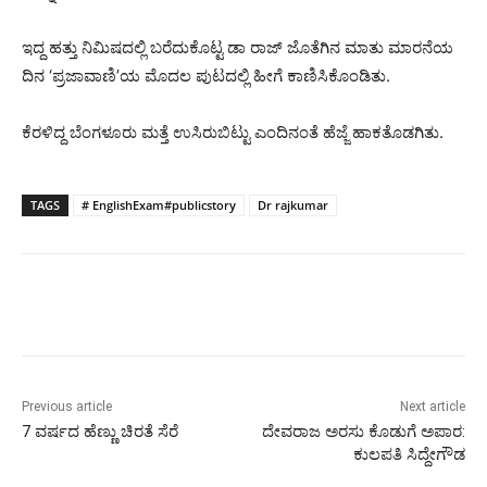
ಇದ್ದ ಹತ್ತು ನಿಮಿಷದಲ್ಲಿ ಬರೆದುಕೊಟ್ಟ ಡಾ ರಾಜ್ ಜೊತೆಗಿನ ಮಾತು ಮಾರನೆಯ
ದಿನ ‘ಪ್ರಜಾವಾಣಿ’ಯ ಮೊದಲ ಪುಟದಲ್ಲಿ ಹೀಗೆ ಕಾಣಿಸಿಕೊಂಡಿತು.
ಕೆರಳಿದ್ದ ಬೆಂಗಳೂರು ಮತ್ತೆ ಉಸಿರುಬಿಟ್ಟು ಎಂದಿನಂತೆ ಹೆಜ್ಜೆ ಹಾಕತೊಡಗಿತು.
TAGS
# EnglishExam#publicstory
Dr rajkumar
Previous article
Next article
7 ವರ್ಷದ ಹೆಣ್ಣು ಚಿರತೆ ಸೆರೆ
ದೇವರಾಜ ಅರಸು ಕೊಡುಗೆ ಅಪಾರ:
ಕುಲಪತಿ ಸಿದ್ದೇಗೌಡ