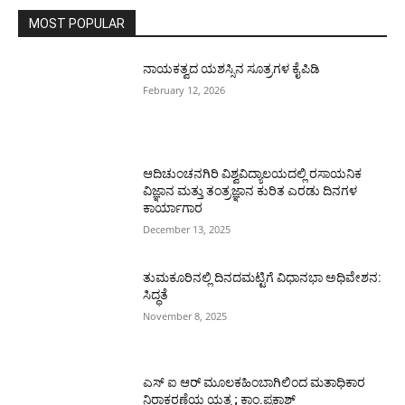
MOST POPULAR
ನಾಯಕತ್ವದ ಯಶಸ್ಸಿನ ಸೂತ್ರಗಳ ಕೈಪಿಡಿ
February 12, 2026
ಆದಿಚುಂಚನಗಿರಿ ವಿಶ್ವವಿದ್ಯಾಲಯದಲ್ಲಿ ರಸಾಯನಿಕ
ವಿಜ್ಞಾನ ಮತ್ತು ತಂತ್ರಜ್ಞಾನ ಕುರಿತ ಎರಡು ದಿನಗಳ
ಕಾರ್ಯಾಗಾರ
December 13, 2025
ತುಮಕೂರಿನಲ್ಲಿ ದಿನದಮಟ್ಟಿಗೆ ವಿಧಾನಭಾ ಅಧಿವೇಶನ:
ಸಿದ್ಧತೆ
November 8, 2025
ಎಸ್ ಐ ಆರ್ ಮೂಲಕಹಿಂಬಾಗಿಲಿಂದ ಮತಾಧಿಕಾರ
ನಿರಾಕರಣೆಯ ಯತ್ನ ; ಕಾಂ.ಪ್ರಕಾಶ್