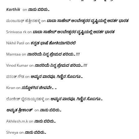
Karthik
ನಾನು ಬಿದಿರು…
on
ಬಾಬಾ ಸಾಹೇಬ್ ಅಂಬೇಡ್ಕರರ ದೃಷ್ಟಿಯಲ್ಲಿ ಆದರ್ಶ ಭಾರತ
ಮಂಜುನಾಥ್ ಹೆತ್ತೇನಹಳ್ಳಿ
on
ಬಾಬಾ ಸಾಹೇಬ್ ಅಂಬೇಡ್ಕರರ ದೃಷ್ಟಿಯಲ್ಲಿ ಆದರ್ಶ ಭಾರತ
Srinivasa rk
on
ಕನ್ನಡ ಭಾಷೆ ಶೋಕಿಯಾಗದಿರಲಿ
Nikhil Patil
on
ನಾನರಿಯೆ ನಿನ್ನ ಪ್ರೇಮದ ಪರಿಯ…!!!
Mamtaa
on
ನಾನರಿಯೆ ನಿನ್ನ ಪ್ರೇಮದ ಪರಿಯ…!!!
Vinod Kumar
on
ಅಮ್ಮನ ವಾರವೂ, ಗಿಣ್ಣಿನ ಸೊಬಗೂ…
ವಸಂತ್ ಗೌಡ
on
ನನ್ನೊಳಗಿನ ಜೀವವೇ……
Kiran
on
ಅಮ್ಮನ ವಾರವೂ, ಗಿಣ್ಣಿನ ಸೊಬಗೂ…
ಲೋಕೇಶ್ ಭೈರನಾಯ್ಕನಹಳ್ಳಿ
on
ಅಮೃತ ಶ್ರೀಕಾಂತ್
ನಾನು ಬಿದಿರು…
on
ನಾನು ಬಿದಿರು…
Akhilesh.m.k
on
ನಾನು ಬಿದಿರು…
Shreya
on