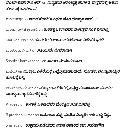
ನವೀನ್ ಕುಮಾರ್ ಪಿ ಆರ್
ಮದ್ಯಪಾನ ಆರೋಗ್ಯಕ್ಕೆ ಹಾನಿಕರ; ವಾಸ್ತವದಲ್ಲಿ ಅಳುವ
on
ಸರ್ಕಾರಕ್ಕೆ ಲಾಭಕರ..!!
ಸಾಲದ ಸಂಕಟ ಒಂಥರಾ ಹೊರ ಹೊಮ್ಮದ ಗಾಯ..!!
ಮಂಜುನಾಥ್
on
ತುಳಿತಕ್ಕೆ ಒಳಗಾದವರ ಮೇಲೆತ್ತಿದ ಸಂತ ಬಸವಣ್ಣ
ಮಂಜುನಾಥ್ ಹೆತ್ತೇನಹಳ್ಳಿ
on
ಹೊರಟು ಹೋಗುವ ಬದುಕಿಗೊಂದು ವಿಶೇಷತೆ ಇರಲಿ
Mallikarjuna S
on
ಸೂರ್ಯನೇ ದೇವರಾದಾಗ
ಶಾಂತರಾಜು ಬಿ ಎಸ್
on
ಸೂರ್ಯನೇ ದೇವರಾದಾಗ
Shankar barakanahall
on
ಮುಕ್ಕಾಲು ಎಕೆರೆಯಲ್ಲಿ ಏನ್ನೆಲ್ಲ‌ ಮಾಡಬಹುದು: ನೋಡಲು ದಂಜ್ಯಾನಾಯ್ಕರ
ಮಹೇಶ್
on
ತೋಟಕ್ಕೆ ಬನ್ನಿ
ಮುಕ್ಕಾಲು ಎಕೆರೆಯಲ್ಲಿ ಏನ್ನೆಲ್ಲ‌ ಮಾಡಬಹುದು: ನೋಡಲು
ಶಂಕರ್ ಬರಕನಹಾಲ್
on
ದಂಜ್ಯಾನಾಯ್ಕರ ತೋಟಕ್ಕೆ ಬನ್ನಿ
ತುಳಿತಕ್ಕೆ ಒಳಗಾದವರ ಮೇಲೆತ್ತಿದ ಸಂತ ಬಸವಣ್ಣ
Pradeep
on
ಅದೊಂದು ತಪ್ಪು ಮಾಡಿದ ವಿದ್ಯಾರ್ಥಿಗಳು ಎದ್ದು ನಿಲ್ಲಿ…
B pradeep kumar
on
ಉಳ್ಳವರು ಪಡೆಯದಿರಿ ಉಚಿತ ಆಹಾರದ ಕಿಟ್: ಸುರೇಶಗೌಡ
Sharada
on