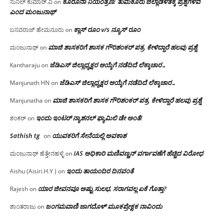
ಕೊರೊನಾ ನಿಯಂತ್ರಣ: ತುಮಕೂರು ಜಿಲ್ಲಾಡಳಿತಕ್ಕೆ ಪ್ರಶ್ನೆಗಳಿವೆ
ಸುನಿಲ್ ಕುಮಾರ್.ವಿ
on
ಎಂದ ಮಂಜು‌ನಾಥ್
ಕ್ಲಾಸ್ ರೂಂ v/s ನ್ಯೂಸ್ ರೂಂ
ಬಸವರಾಜ್ ಹೇಮನೂರು
on
ಮಾಜಿ ಶಾಸಕರಿಗೆ ಶಾಸಕ ಗೌರಿಶಂಕರ್ ಪತ್ರ, ಕೇಳಿದ್ದಾರೆ ಹಲವು ಪ್ರಶ್ನೆ
ಮಂಜುನಾಥ್
on
ಜೆಡಿಎಸ್ ಜಿಲ್ಲಾಧ್ಯಕ್ಷರ ಆಯ್ಕೆಗೆ ನಡೆದಿದೆ ಲೆಕ್ಕಾಚಾರ…
Kantharaju
on
ಜೆಡಿಎಸ್ ಜಿಲ್ಲಾಧ್ಯಕ್ಷರ ಆಯ್ಕೆಗೆ ನಡೆದಿದೆ ಲೆಕ್ಕಾಚಾರ…
Manjunath HN
on
ಮಾಜಿ ಶಾಸಕರಿಗೆ ಶಾಸಕ ಗೌರಿಶಂಕರ್ ಪತ್ರ, ಕೇಳಿದ್ದಾರೆ ಹಲವು ಪ್ರಶ್ನೆ
Manjunatha
on
ಇಂದು ಇಂಟರ್ ನ್ಯಾಶನಲ್ ಫ್ಯಾಮಿಲಿ ಡೇ ಅಂತೆ!
ಶಂಕರ್
on
Sathish tg
ಯುವಕರಿಗೆ ಸೇನೆಯಲ್ಲಿ ಅವಕಾಶ
on
IAS ಅಧಿಕಾರಿ ಮಣಿವಣ್ಣನ್ ವರ್ಗಾವಣೆಗೆ ಹೆಚ್ಚಿದ‌ ವಿರೋಧ
ಮಂಜುನಾಥ್ ಹೆತ್ತೇನಹಳ್ಳಿ
on
ಇಂದು ತಾಯಂದಿರ ದಿನವಂತೆ
Aishu (Aisiri.H.Y )
on
ಯಾರ ಜೀವನವೂ ಅಷ್ಟು ಸುಲಭ, ಸರಾಗವಲ್ಲ ಏಕೆ ಗೊತ್ತಾ?
Rajesh
on
ಜಂಗಮವಾಣಿ ಜಾಗದೊಳ್ ಮೂಕಪ್ರೇಕ್ಷಕ ನಾವಿಂದು
ಶಾಂತರಾಜು
on