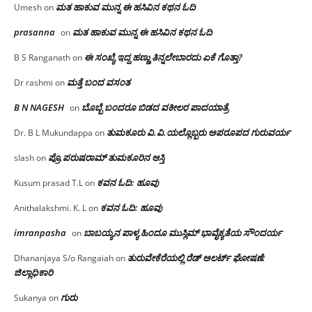
ಮತ ಹಾಕುವ ಮುನ್ನ ಈ ಹಸಿವಿನ ಕಥನ ಓದಿ
Umesh
on
prasanna
ಮತ ಹಾಕುವ ಮುನ್ನ ಈ ಹಸಿವಿನ ಕಥನ ಓದಿ
on
ಈ ಸಂಖ್ಯೆ ಇದ್ದ ಹಣ್ಣು ತಿನ್ನಲೇಬಾರದು ಏಕೆ ಗೊತ್ತಾ?
B S Ranganath
on
ಮತ್ತೆ ಬಂದ ವಸಂತ
Dr rashmi
on
B N NAGESH
ಬೊಬ್ಬೆ ಬಂದರೂ ಬಿಡದ ವಕೀಲರ ಪಾದಯಾತ್ರೆ
on
ತುಮಕೂರು‌ ವಿ.ವಿ.ಯಲ್ಲೊಬ್ಬರು ಅಪರೂಪದ ಗುರುವರ್ಯ
Dr. B L Mukundappa
on
ಪ್ರೊ.ಪರುಷರಾಮ್ ತುಮಕೂರಿನ ಆಸ್ತಿ
slash
on
ಕವನ ಓದಿ: ಹೂವು
Kusum prasad T.L
on
ಕವನ ಓದಿ: ಹೂವು
Anithalakshmi. K. L
on
imranpasha
ಬಾಬಯ್ಯನ ಪಾಳ್ಯ ಹಿಂದೂ ಮುಸ್ಲಿಮ್ ಭಾವೈಕ್ಯತೆಯ ಸೌಂದರ್ಯ
on
ತುರುವೇಕೆರೆಯಲ್ಲಿ ರೆಡ್ ಅಲರ್ಟ್ ಘೋಷಣೆ:
Dhananjaya S/o Rangaiah
on
ಜಿಲ್ಲಾಧಿಕಾರಿ
ಗುರು
Sukanya
on