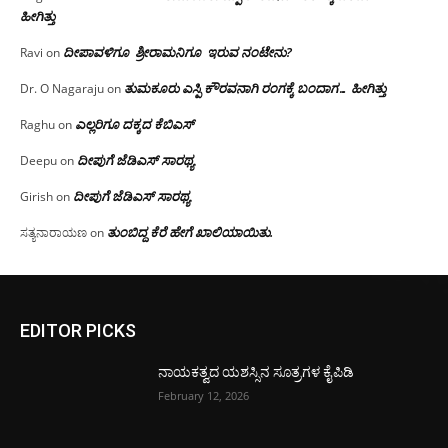
ಹೀಗಿತ್ತು
ದೀಪಾವಳಿಗೂ ಶ್ರೀರಾಮನಿಗೂ ಇರುವ ನಂಟೇನು?
Ravi
on
ತುಮಕೂರು ಎಸ್ಪಿ ಕೌರವನಾಗಿ ರಂಗಕ್ಕೆ ಬಂದಾಗ… ಹೀಗಿತ್ತು
Dr. O Nagaraju
on
ಎಲ್ಲರಿಗೂ ದಕ್ಕದ ಕೆಬಿಎಸ್
Raghu
on
ದೀಪುಗೆ ಜೆಡಿಎಸ್ ಸಾರಥ್ಯ
Deepu
on
ದೀಪುಗೆ ಜೆಡಿಎಸ್ ಸಾರಥ್ಯ
Girish
on
ತುಂಬಿದ್ದ ಕೆರೆ ಹೇಗೆ ಖಾಲಿಯಾಯಿತು.
ಸತ್ಯನಾರಾಯಣ
on
EDITOR PICKS
ನಾಯಕತ್ವದ ಯಶಸ್ಸಿನ ಸೂತ್ರಗಳ ಕೈಪಿಡಿ
February 12, 2026