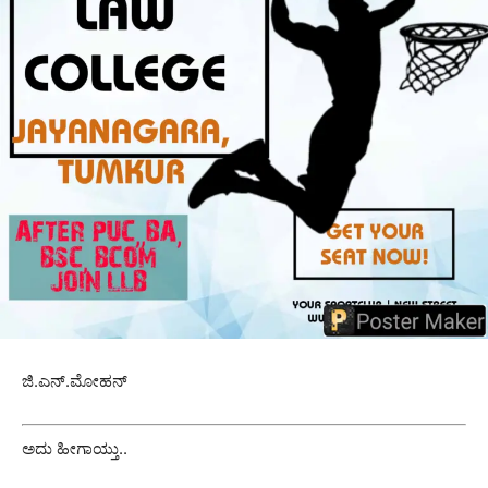
ಜಿ.ಎನ್.ಮೋಹನ್
ಅದು ಹೀಗಾಯ್ತು..