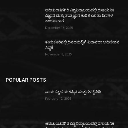
ಆದಿಚುಂಚನಗಿರಿ ವಿಶ್ವವಿದ್ಯಾಲಯದಲ್ಲಿ ರಸಾಯನಿಕ
ವಿಜ್ಞಾನ ಮತ್ತು ತಂತ್ರಜ್ಞಾನ ಕುರಿತ ಎರಡು ದಿನಗಳ
ಕಾರ್ಯಾಗಾರ
December 13, 2025
ತುಮಕೂರಿನಲ್ಲಿ ದಿನದಮಟ್ಟಿಗೆ ವಿಧಾನಭಾ ಅಧಿವೇಶನ:
ಸಿದ್ಧತೆ
November 8, 2025
POPULAR POSTS
ನಾಯಕತ್ವದ ಯಶಸ್ಸಿನ ಸೂತ್ರಗಳ ಕೈಪಿಡಿ
February 12, 2026
ಆದಿಚುಂಚನಗಿರಿ ವಿಶ್ವವಿದ್ಯಾಲಯದಲ್ಲಿ ರಸಾಯನಿಕ