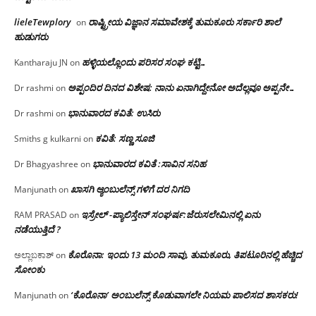
lieleTewplory
ರಾಷ್ಟ್ರೀಯ ವಿಜ್ಞಾನ ಸಮಾವೇಶಕ್ಕೆ‌ ತುಮಕೂರು ಸರ್ಕಾರಿ ಶಾಲೆ
on
ಹುಡುಗರು
ಹಳ್ಳಿಯಲ್ಲೊಂದು ಪರಿಸರ ಸಂಘ ಕಟ್ಟಿ…
Kantharaju JN
on
ಅಪ್ಪಂದಿರ ದಿನದ ವಿಶೇಷ: ನಾನು ಏನಾಗಿದ್ದೇನೋ‌ ಅದೆಲ್ಲವೂ ಅಪ್ಪನೇ…
Dr rashmi
on
ಭಾನುವಾರದ ಕವಿತೆ: ಉಸಿರು
Dr rashmi
on
ಕವಿತೆ: ಸಣ್ಣ ಸೂಜಿ
Smiths g kulkarni
on
ಭಾನುವಾರದ ಕವಿತೆ :ಸಾವಿನ ಸನಿಹ
Dr Bhagyashree
on
ಖಾಸಗಿ ಆ್ಯಂಬುಲೆನ್ಸ್ ಗಳಿಗೆ ದರ ನಿಗದಿ
Manjunath
on
ಇಸ್ರೇಲ್ -ಪ್ಯಾಲಿಸ್ತೇನ್ ಸಂಘರ್ಷ:ಜೆರುಸಲೇಮಿನಲ್ಲಿ ಏನು
RAM PRASAD
on
ನಡೆಯುತ್ತಿದೆ ?
ಕೊರೊನಾ: ಇಂದು 13 ಮಂದಿ ಸಾವು, ತುಮಕೂರು, ತಿಪಟೂರಿನಲ್ಲಿ ಹೆಚ್ಚಿದ
ಅಲ್ಲಾಬಕಾಶ್
on
ಸೋಂಕು
‘ಕೊರೊನಾ’ ಅಂಬುಲೆನ್ಸ್ ಕೊಡುವಾಗಲೇ ನಿಯಮ ಪಾಲಿಸದ ಶಾಸಕರು!
Manjunath
on