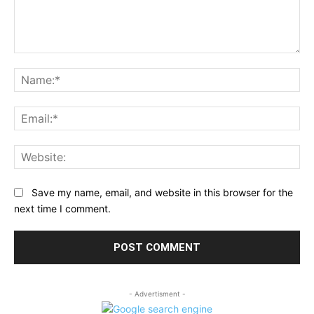
Comment:
Na
Ema
Web
Save my name, email, and website in this browser for the
next time I comment.
- Advertisment -