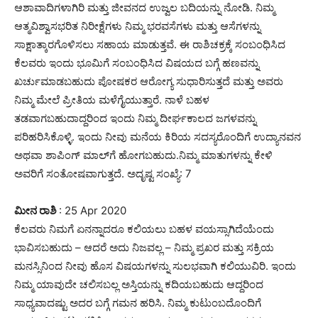
ಆಶಾವಾದಿಗಳಾಗಿರಿ ಮತ್ತು ಜೀವನದ ಉಜ್ವಲ ಬದಿಯನ್ನು ನೋಡಿ. ನಿಮ್ಮ
ಆತ್ಮವಿಶ್ವಾಸಭರಿತ ನಿರೀಕ್ಷೆಗಳು ನಿಮ್ಮ ಭರವಸೆಗಳು ಮತ್ತು ಆಸೆಗಳನ್ನು
ಸಾಕ್ಷಾತ್ಕಾರಗೊಳಿಸಲು ಸಹಾಯ ಮಾಡುತ್ತವೆ. ಈ ರಾಶಿಚಕ್ರಕ್ಕೆ ಸಂಬಂಧಿಸಿದ
ಕೆಲವರು ಇಂದು ಭೂಮಿಗೆ ಸಂಬಂಧಿಸಿದ ವಿಷಯದ ಬಗ್ಗೆ ಹಣವನ್ನು
ಖರ್ಚುಮಾಡಬಹುದು ಪೋಷಕರ ಆರೋಗ್ಯ ಸುಧಾರಿಸುತ್ತದೆ ಮತ್ತು ಅವರು
ನಿಮ್ಮ ಮೇಲೆ ಪ್ರೀತಿಯ ಮಳೆಗೈಯುತ್ತಾರೆ. ನಾಳೆ ಬಹಳ
ತಡವಾಗಬಹುದಾದ್ದರಿಂದ ಇಂದು ನಿಮ್ಮ ದೀರ್ಘಕಾಲದ ಜಗಳವನ್ನು
ಪರಿಹರಿಸಿಕೊಳ್ಳಿ. ಇಂದು ನೀವು ಮನೆಯ ಕಿರಿಯ ಸದಸ್ಯರೊಂದಿಗೆ ಉದ್ಯಾನವನ
ಅಥವಾ ಶಾಪಿಂಗ್ ಮಾಲ್‌ಗೆ ಹೋಗಬಹುದು.ನಿಮ್ಮ ಮಾತುಗಳನ್ನು ಕೇಳಿ
ಅವರಿಗೆ ಸಂತೋಷವಾಗುತ್ತದೆ. ಅದೃಷ್ಟ ಸಂಖ್ಯೆ: 7
ಮೀನ ರಾಶಿ
: 25 Apr 2020
ಕೆಲವರು ನಿಮಗೆ ಏನನ್ನಾದರೂ ಕಲಿಯಲು ಬಹಳ ವಯಸ್ಸಾಗಿದೆಯೆಂದು
ಭಾವಿಸಬಹುದು – ಆದರೆ ಅದು ನಿಜವಲ್ಲ – ನಿಮ್ಮ ಪ್ರಖರ ಮತ್ತು ಸಕ್ರಿಯ
ಮನಸ್ಸಿನಿಂದ ನೀವು ಹೊಸ ವಿಷಯಗಳನ್ನು ಸುಲಭವಾಗಿ ಕಲಿಯುವಿರಿ. ಇಂದು
ನಿಮ್ಮ ಯಾವುದೇ ಚಲಿಸಬಲ್ಲ ಅಸ್ತಿಯನ್ನು ಕದಿಯಬಹುದು ಆದ್ದರಿಂದ
ಸಾಧ್ಯವಾದಷ್ಟು ಅದರ ಬಗ್ಗೆ ಗಮನ ಹರಿಸಿ. ನಿಮ್ಮ ಕುಟುಂಬದೊಂದಿಗೆ