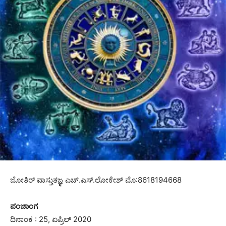
ಜೋತಿರ್ ವಾಸ್ತುತಜ್ಞ ಎಚ್.ಎಸ್.ಲೋಕೇಶ್ ಮೊ:8618194668
ಪಂಚಾಂಗ
ದಿನಾಂಕ : 25, ಏಪ್ರಿಲ್ 2020