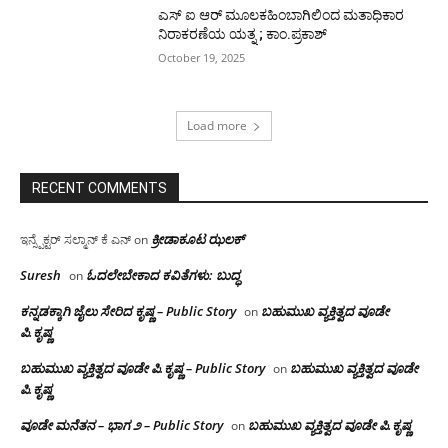
ಎಸ್ ಐ ಆರ್ ಮೂಲಕಹಿಂಬಾಗಿಲಿಂದ ಮತಾಧಿಕಾರ
ನಿರಾಕರಣೆಯ ಯತ್ನ ; ಕಾಂ.ಪ್ರಕಾಶ್
October 19, 2025
Load more
RECENT COMMENTS
ಕ್ರೀಡಾಕೂಟ ಝಲಕ್
ಇನ್ಸ್ಪೆಕ್ಟರ್ ಸಲ್ಮಾನ್ ಕೆ ಎನ್
on
Suresh
ಓದಲೇಬೇಕಾದ‌ ಕವಿತೆಗಳು: ಬುದ್ಧ
on
ಕನ್ನಡಕ್ಕಾಗಿ ಜೈಲು ಸೇರಿದ ಕೃಷ್ಣ – Public Story
ಬಹುಮುಖ ವ್ಯಕ್ತಿತ್ವದ ವೂಡೇ
on
ಪಿ.ಕೃಷ್ಣ
ಬಹುಮುಖ ವ್ಯಕ್ತಿತ್ವದ ವೂಡೇ ಪಿ.ಕೃಷ್ಣ – Public Story
ಬಹುಮುಖ ವ್ಯಕ್ತಿತ್ವದ ವೂಡೇ
on
ಪಿ.ಕೃಷ್ಣ
ವೂಡೇ ಮನೆತನ – ಭಾಗ ೨ – Public Story
ಬಹುಮುಖ ವ್ಯಕ್ತಿತ್ವದ ವೂಡೇ ಪಿ.ಕೃಷ್ಣ
on