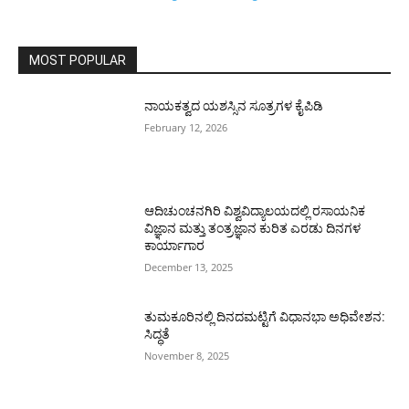
MOST POPULAR
ನಾಯಕತ್ವದ ಯಶಸ್ಸಿನ ಸೂತ್ರಗಳ ಕೈಪಿಡಿ
February 12, 2026
ಆದಿಚುಂಚನಗಿರಿ ವಿಶ್ವವಿದ್ಯಾಲಯದಲ್ಲಿ ರಸಾಯನಿಕ
ವಿಜ್ಞಾನ ಮತ್ತು ತಂತ್ರಜ್ಞಾನ ಕುರಿತ ಎರಡು ದಿನಗಳ
ಕಾರ್ಯಾಗಾರ
December 13, 2025
ತುಮಕೂರಿನಲ್ಲಿ ದಿನದಮಟ್ಟಿಗೆ ವಿಧಾನಭಾ ಅಧಿವೇಶನ:
ಸಿದ್ಧತೆ
November 8, 2025