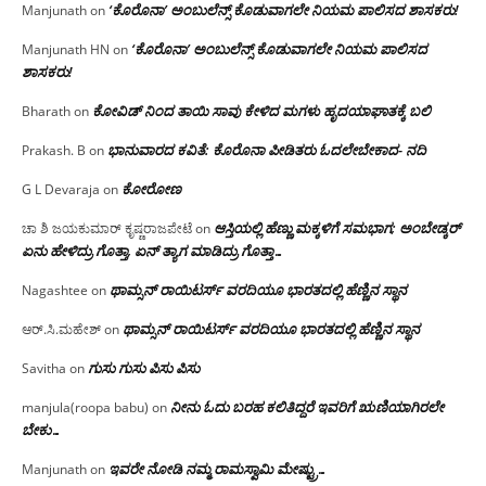
‘ಕೊರೊನಾ’ ಅಂಬುಲೆನ್ಸ್ ಕೊಡುವಾಗಲೇ ನಿಯಮ ಪಾಲಿಸದ ಶಾಸಕರು!
Manjunath
on
‘ಕೊರೊನಾ’ ಅಂಬುಲೆನ್ಸ್ ಕೊಡುವಾಗಲೇ ನಿಯಮ ಪಾಲಿಸದ
Manjunath HN
on
ಶಾಸಕರು!
ಕೋವಿಡ್ ನಿಂದ ತಾಯಿ ಸಾವು ಕೇಳಿದ ಮಗಳು ಹೃದಯಾಘಾತಕ್ಕೆ ಬಲಿ
Bharath
on
ಭಾನುವಾರದ ಕವಿತೆ: ಕೊರೊನಾ ಪೀಡಿತರು ಓದಲೇಬೇಕಾದ- ನದಿ
Prakash. B
on
ಕೋರೋಣ
G L Devaraja
on
ಆಸ್ತಿಯಲ್ಲಿ ಹೆಣ್ಣು ಮಕ್ಕಳಿಗೆ ಸಮಭಾಗ; ಅಂಬೇಡ್ಕರ್
ಚಾ ಶಿ ಜಯಕುಮಾರ್ ಕೃಷ್ಣರಾಜಪೇಟೆ
on
ಏನು ಹೇಳಿದ್ರು ಗೊತ್ತಾ, ಏನ್ ತ್ಯಾಗ ಮಾಡಿದ್ರು ಗೊತ್ತಾ…
ಥಾಮ್ಸನ್ ರಾಯಿಟರ್ಸ್ ವರದಿಯೂ ಭಾರತದಲ್ಲಿ ಹೆಣ್ಣಿನ ಸ್ಥಾನ‌
Nagashtee
on
ಥಾಮ್ಸನ್ ರಾಯಿಟರ್ಸ್ ವರದಿಯೂ ಭಾರತದಲ್ಲಿ ಹೆಣ್ಣಿನ ಸ್ಥಾನ‌
ಆರ್.ಸಿ.ಮಹೇಶ್
on
ಗುಸು ಗುಸು ಪಿಸು ಪಿಸು
Savitha
on
ನೀನು ಓದು ಬರಹ ಕಲಿತಿದ್ದರೆ ಇವರಿಗೆ ಋಣಿಯಾಗಿರಲೇ
manjula(roopa babu)
on
ಬೇಕು…
ಇವರೇ‌ ನೋಡಿ‌ ನಮ್ಮ‌ ರಾಮಸ್ವಾಮಿ ಮೇಷ್ಟ್ರು…
Manjunath
on