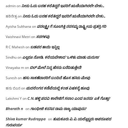
ನೀನು ಓದು ಬರಹ ಕಲಿತಿದ್ದರೆ ಇವರಿಗೆ ಋಣಿಯಾಗಿರಲೇ ಬೇಕು…
admin
on
ನೀನು ಓದು ಬರಹ ಕಲಿತಿದ್ದರೆ ಇವರಿಗೆ ಋಣಿಯಾಗಿರಲೇ ಬೇಕು…
ಹರಿನೇತ್ರ
on
ವರಲಕ್ಷ್ಮೀ ಗೆ ಸೂಲಗಿತ್ತಿ ನರಸಮ್ಮ‌ ರಾಷ್ಟ್ರೀಯ ಪ್ರಶಸ್ತಿ ಗರಿ
Ayisha Sulthana
on
ಸರಗಳವು
Vaishnavi Metri
on
ಬಡವರ ತಾಯಿ ಇನ್ನಿಲ್ಲ
R C Mahesh
on
ಎಲ್ಲರೂ ನೋಡಿ, ಕಲಿಯಬೇಕಾದ ‘ಒಳಿತು ಮಾಡು ಮನುಸಾ’
Sindhu
on
ಬಿಲ್ ಮೇಲೆ ನಿನ್ನ ಹೆಸರು ಬರೆದಿಡುತ್ತೇನೆ!
Vinayaka m
on
ಹಸು ಸಾಕಣೆದಾರರಿಗೆ ಬಂದಿದೆ ಹೊಸ ಹಸಿರು ಮೇವು
Suresh
on
ಮದಲಿಂಗನ ಕಣಿವೆಯಲ್ಲಿ ಕಂಡ ವಿಷಕನ್ಯೆ ಹೂವು
ಹನು ಬಿಎನ
on
C.N.ಹಳ್ಳಿ ಪದವಿ ಕಾಲೇಜಿಗೆ ಸಲಾಂ‌ ಎಂದ ಜನರು! ಏಕೆ ಗೊತ್ತಾ?
Lakshmi Y
on
Bharath n
ಗಾಂಧೀಜಿ ಕನಸಿನ ರಾಮ ರಾಜ್ಯ ಯಾವುದು?
on
Shiva kumar Rudrappa
ತುಮಕೂರು‌ ವಿ.ವಿ.ಯಲ್ಲೊಬ್ಬರು ಅಪರೂಪದ
on
ಗುರುವರ್ಯ