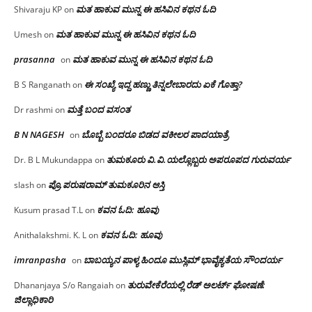
ಮತ ಹಾಕುವ ಮುನ್ನ ಈ ಹಸಿವಿನ ಕಥನ ಓದಿ
Shivaraju KP
on
ಮತ ಹಾಕುವ ಮುನ್ನ ಈ ಹಸಿವಿನ ಕಥನ ಓದಿ
Umesh
on
prasanna
ಮತ ಹಾಕುವ ಮುನ್ನ ಈ ಹಸಿವಿನ ಕಥನ ಓದಿ
on
ಈ ಸಂಖ್ಯೆ ಇದ್ದ ಹಣ್ಣು ತಿನ್ನಲೇಬಾರದು ಏಕೆ ಗೊತ್ತಾ?
B S Ranganath
on
ಮತ್ತೆ ಬಂದ ವಸಂತ
Dr rashmi
on
B N NAGESH
ಬೊಬ್ಬೆ ಬಂದರೂ ಬಿಡದ ವಕೀಲರ ಪಾದಯಾತ್ರೆ
on
ತುಮಕೂರು‌ ವಿ.ವಿ.ಯಲ್ಲೊಬ್ಬರು ಅಪರೂಪದ ಗುರುವರ್ಯ
Dr. B L Mukundappa
on
ಪ್ರೊ.ಪರುಷರಾಮ್ ತುಮಕೂರಿನ ಆಸ್ತಿ
slash
on
ಕವನ ಓದಿ: ಹೂವು
Kusum prasad T.L
on
ಕವನ ಓದಿ: ಹೂವು
Anithalakshmi. K. L
on
imranpasha
ಬಾಬಯ್ಯನ ಪಾಳ್ಯ ಹಿಂದೂ ಮುಸ್ಲಿಮ್ ಭಾವೈಕ್ಯತೆಯ ಸೌಂದರ್ಯ
on
ತುರುವೇಕೆರೆಯಲ್ಲಿ ರೆಡ್ ಅಲರ್ಟ್ ಘೋಷಣೆ:
Dhananjaya S/o Rangaiah
on
ಜಿಲ್ಲಾಧಿಕಾರಿ