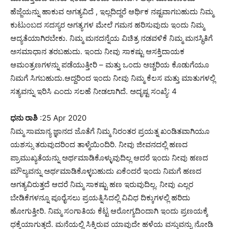
ಹೆಜ್ಜೆಯನ್ನು ಹಾಕುವ ಅಗತ್ಯವಿದೆ , ಇಲ್ಲದಿದ್ದರೆ ಆರ್ಥಿಕ ನಷ್ಟವಾಗಬಹುದು ನಿಮ್ಮ
ಕುಟುಂಬದ ಸದಸ್ಯರ ಅಗತ್ಯಗಳ ಮೇಲೆ ಗಮನ ಹರಿಸುವುದು ಇಂದು ನಿಮ್ಮ
ಆದ್ಯತೆಯಾಗಿರಬೇಕು. ನಿಮ್ಮ ಮನದನ್ನೆಯ ವಿಚಿತ್ರ ನಡವಳಿಕೆ ನಿಮ್ಮ ಮನಸ್ಥಿತಿಗೆ
ಅಸಮಾಧಾನ ತರಬಹುದು. ಇಂದು ನೀವು ಸಾಕಷ್ಟು ಆಸಕ್ತಿದಾಯಕ
ಆಮಂತ್ರಣಗಳನ್ನು ಪಡೆಯುತ್ತೀರಿ – ಮತ್ತು ಒಂದು ಅಚ್ಚರಿಯ ಕೊಡುಗೆಯೂ
ನಿಮಗೆ ಸಿಗಬಹುದು.ಆದ್ದರಿಂದ ಇಂದು ನೀವು ನಿಮ್ಮ ಕೆಲಸ ಮತ್ತು ಮಾತುಗಳಲ್ಲಿ
ಸತ್ಯವನ್ನು ಇರಿಸಿ ಎಂದು ಸಲಹೆ ನೀಡಲಾಗಿದೆ. ಅದೃಷ್ಟ ಸಂಖ್ಯೆ: 4
ಧನು ರಾಶಿ
:25 Apr 2020
ನಿಮ್ಮ ಸಾಮಾನ್ಯ ಜ್ಞಾನದ ಜೊತೆಗೆ ನಿಮ್ಮ ನಿರಂತರ ಪ್ರಯತ್ನ ಖಂಡಿತವಾಗಿಯೂ
ಯಶಸ್ಸು ತರುವುದರಿಂದ ತಾಳ್ಮೆಯಿಂದಿರಿ. ನೀವು ಜೀವನದಲ್ಲಿ ಹಣದ
ಪ್ರಾಮುಖ್ಯತೆಯನ್ನು ಅರ್ಥಮಾಡಿಕೊಳ್ಳುವುದಿಲ್ಲ ಆದರೆ ಇಂದು ನೀವು ಹಣದ
ಮೌಲ್ಯವನ್ನು ಅರ್ಥಮಾಡಿಕೊಳ್ಳಬಹುದು ಏಕೆಂದರೆ ಇಂದು ನಿಮಗೆ ಹಣದ
ಅಗತ್ಯವಿರುತ್ತದೆ ಆದರೆ ನಿಮ್ಮ ಸಾಕಷ್ಟು ಹಣ ಇರುವುದಿಲ್ಲ. ನೀವು ಎಲ್ಲರ
ಬೇಡಿಕೆಗಳನ್ನೂ ಪೂರೈಸಲು ಪ್ರಯತ್ನಿಸಿದಲ್ಲಿ ವಿವಿಧ ದಿಕ್ಕುಗಳಲ್ಲಿ ಹರಿದು
ಹೋಗುತ್ತೀರಿ. ನಿಮ್ಮ ಸಂಗಾತಿಯ ಕೆಟ್ಟ ಆರೋಗ್ಯದಿಂದಾಗಿ ಇಂದು ಪ್ರಣಯಕ್ಕೆ
ಧಕ್ಕೆಯಾಗುತ್ತದೆ. ಮನೆಯಲ್ಲಿ ಸಿಕ್ಕಿರುವ ಯಾವುದೇ ಹಳೆಯ ವಸ್ತುವನ್ನು ನೋಡಿ