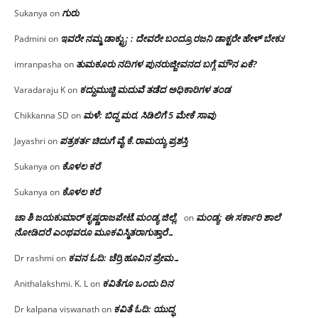
ಗುರು
Sukanya
on
ಇವರೇ ನಮ್ಮ ಡಾಕ್ಟ್ರು; : ದೇವರೇ ಬಂದ್ರೂ ರಜನಿ ಡಾಕ್ಟರೇ ಹೇಳ್ ಬೇಕು!
Padmini
on
ತುಮಕೂರು ನದಿಗಳ ಪುನರುಜ್ಜೀವನದ ಬಗ್ಗೆ ಮೌನ ಏಕೆ?
imranpasha
on
ಕದ್ದುಮುಚ್ಚಿ ಮದುವೆ ತಡೆದ ಅಧಿಕಾರಿಗಳ ತಂಡ
Varadaraju K
on
ಮಳೆ: ಬಿದ್ದ ಮರ, ಸಿಡಿಲಿಗೆ 5 ಮೇಕೆ ಸಾವು
Chikkanna SD
on
ಪತ್ರಕರ್ತ ಚಿದುಗೆ ವೈ.ಕೆ.ರಾಮಯ್ಯ ಪ್ರಶಸ್ತಿ
Jayashri
on
ಕೊಳಲ ಕರೆ
Sukanya
on
ಕೊಳಲ ಕರೆ
Sukanya
on
ಚಾ ಶಿ ಜಯಕುಮಾರ್ ಕೃಷ್ಣರಾಜಪೇಟೆ.ಮಂಡ್ಯ ಜಿಲ್ಲೆ.
ಮಂಡ್ಯ: ಈ ಸರ್ಕಾರಿ ಶಾಲೆ
on
ನೋಡಿದರೆ ಎಂಥವರೂ ಮೂಕವಿಸ್ಮಿತರಾಗುತ್ತಾರೆ…
ಕವನ ಓದಿ: ಚೆರ್ರಿ ಹೂವಿನ ಪ್ರೇಮ…
Dr rashmi
on
ಕವಿತೆಗೂ ಒಂದು ದಿನ
Anithalakshmi. K. L
on
ಕವಿತೆ ಓದಿ: ಯುದ್ಧ
Dr kalpana viswanath
on