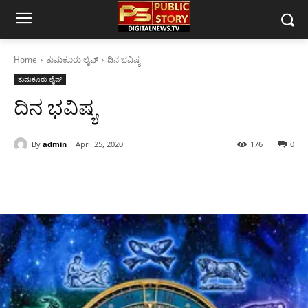
Home
ತುಮಕೂರು ಲೈವ್
ದಿನ ಭವಿಷ್ಯ
ತುಮಕೂರು ಲೈವ್
ದಿನ ಭವಿಷ್ಯ
By
admin
April 25, 2020
176
0