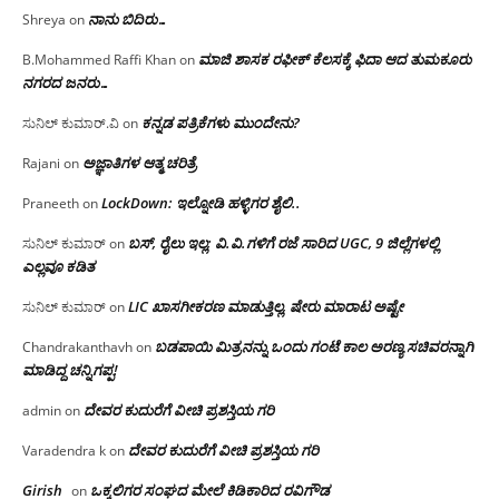
ನಾನು ಬಿದಿರು…
Shreya
on
ಮಾಜಿ ಶಾಸಕ ರಫೀಕ್ ಕೆಲಸಕ್ಕೆ ಫಿದಾ ಆದ ತುಮಕೂರು
B.Mohammed Raffi Khan
on
ನಗರದ ಜನರು…
ಕನ್ನಡ ಪತ್ರಿಕೆಗಳು ಮುಂದೇನು?
ಸುನಿಲ್ ಕುಮಾರ್.ವಿ
on
ಅಜ್ಞಾತಿಗಳ ಆತ್ಮ ಚರಿತ್ರೆ
Rajani
on
LockDown: ಇಲ್ನೋಡಿ ಹಳ್ಳಿಗರ ಶೈಲಿ..
Praneeth
on
ಬಸ್, ರೈಲು ಇಲ್ಲ; ವಿ.ವಿ.ಗಳಿಗೆ ರಜೆ ಸಾರಿದ UGC, 9 ಜಿಲ್ಲೆಗಳಲ್ಲಿ
ಸುನಿಲ್ ಕುಮಾರ್
on
ಎಲ್ಲವೂ ಕಡಿತ
LIC ಖಾಸಗೀಕರಣ ಮಾಡುತ್ತಿಲ್ಲ, ಷೇರು ಮಾರಾಟ ಅಷ್ಟೇ
ಸುನಿಲ್ ಕುಮಾರ್
on
ಬಡಪಾಯಿ ಮಿತ್ರನನ್ನು ಒಂದು ಗಂಟೆ ಕಾಲ ಅರಣ್ಯ ಸಚಿವರನ್ನಾಗಿ
Chandrakanthavh
on
ಮಾಡಿದ್ದ ಚನ್ನಿಗಪ್ಪ!
ದೇವರ ಕುದುರೆಗೆ ವೀಚಿ ಪ್ರಶಸ್ತಿಯ ಗರಿ
admin
on
ದೇವರ ಕುದುರೆಗೆ ವೀಚಿ ಪ್ರಶಸ್ತಿಯ ಗರಿ
Varadendra k
on
Girish
ಒಕ್ಕಲಿಗರ ಸಂಘದ ಮೇಲೆ ಕಿಡಿಕಾರಿದ ರವಿಗೌಡ
on