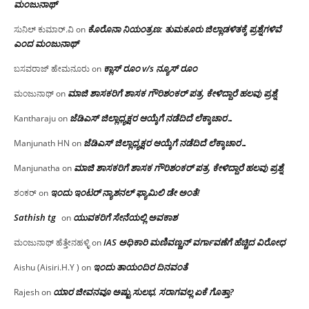
ಮಂಜು‌ನಾಥ್
ಕೊರೊನಾ ನಿಯಂತ್ರಣ: ತುಮಕೂರು ಜಿಲ್ಲಾಡಳಿತಕ್ಕೆ ಪ್ರಶ್ನೆಗಳಿವೆ
ಸುನಿಲ್ ಕುಮಾರ್.ವಿ
on
ಎಂದ ಮಂಜು‌ನಾಥ್
ಕ್ಲಾಸ್ ರೂಂ v/s ನ್ಯೂಸ್ ರೂಂ
ಬಸವರಾಜ್ ಹೇಮನೂರು
on
ಮಾಜಿ ಶಾಸಕರಿಗೆ ಶಾಸಕ ಗೌರಿಶಂಕರ್ ಪತ್ರ, ಕೇಳಿದ್ದಾರೆ ಹಲವು ಪ್ರಶ್ನೆ
ಮಂಜುನಾಥ್
on
ಜೆಡಿಎಸ್ ಜಿಲ್ಲಾಧ್ಯಕ್ಷರ ಆಯ್ಕೆಗೆ ನಡೆದಿದೆ ಲೆಕ್ಕಾಚಾರ…
Kantharaju
on
ಜೆಡಿಎಸ್ ಜಿಲ್ಲಾಧ್ಯಕ್ಷರ ಆಯ್ಕೆಗೆ ನಡೆದಿದೆ ಲೆಕ್ಕಾಚಾರ…
Manjunath HN
on
ಮಾಜಿ ಶಾಸಕರಿಗೆ ಶಾಸಕ ಗೌರಿಶಂಕರ್ ಪತ್ರ, ಕೇಳಿದ್ದಾರೆ ಹಲವು ಪ್ರಶ್ನೆ
Manjunatha
on
ಇಂದು ಇಂಟರ್ ನ್ಯಾಶನಲ್ ಫ್ಯಾಮಿಲಿ ಡೇ ಅಂತೆ!
ಶಂಕರ್
on
Sathish tg
ಯುವಕರಿಗೆ ಸೇನೆಯಲ್ಲಿ ಅವಕಾಶ
on
IAS ಅಧಿಕಾರಿ ಮಣಿವಣ್ಣನ್ ವರ್ಗಾವಣೆಗೆ ಹೆಚ್ಚಿದ‌ ವಿರೋಧ
ಮಂಜುನಾಥ್ ಹೆತ್ತೇನಹಳ್ಳಿ
on
ಇಂದು ತಾಯಂದಿರ ದಿನವಂತೆ
Aishu (Aisiri.H.Y )
on
ಯಾರ ಜೀವನವೂ ಅಷ್ಟು ಸುಲಭ, ಸರಾಗವಲ್ಲ ಏಕೆ ಗೊತ್ತಾ?
Rajesh
on