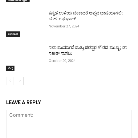
ಕನ್ನಡ ಉಳಿಯ ಬೇಕಾದರೆ ಅನ್ನದ ಭಾಷೆಯಾಗಲಿ:
ಚ.ಹ. ರಘುನಾಥ್
November 27, 2024
ಜನಮನ
ಸಭಾ ಮರ್ಯಾದೆ ಮತ್ತು ಪರಸ್ಪರ ಗೌರವ ಮುಖ್ಯ ; ಡಾ
ಸತೀಶ್ ಸಾಸಲು
October 20, 2024
ಜಿಲ್ಲೆ
LEAVE A REPLY