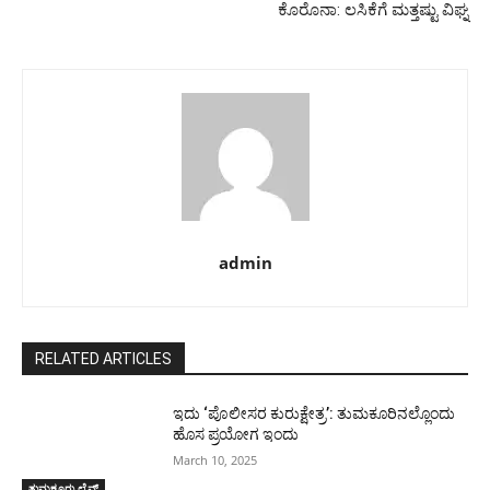
ಕೊರೊನಾ: ಲಸಿಕೆಗೆ ಮತ್ತಷ್ಟು ವಿಘ್ನ
admin
RELATED ARTICLES
ಇದು ‘ಪೊಲೀಸರ ಕುರುಕ್ಷೇತ್ರ’: ತುಮಕೂರಿನಲ್ಲೊಂದು
ಹೊಸ ಪ್ರಯೋಗ ಇಂದು
March 10, 2025
ತುಮಕೂರು ಲೈವ್