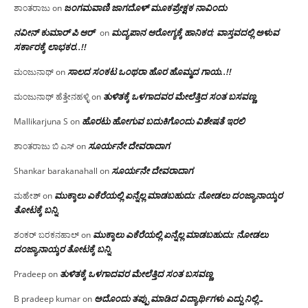
ಜಂಗಮವಾಣಿ ಜಾಗದೊಳ್ ಮೂಕಪ್ರೇಕ್ಷಕ ನಾವಿಂದು
ಶಾಂತರಾಜು
on
ನವೀನ್ ಕುಮಾರ್ ಪಿ ಆರ್
ಮದ್ಯಪಾನ ಆರೋಗ್ಯಕ್ಕೆ ಹಾನಿಕರ; ವಾಸ್ತವದಲ್ಲಿ ಅಳುವ
on
ಸರ್ಕಾರಕ್ಕೆ ಲಾಭಕರ..!!
ಸಾಲದ ಸಂಕಟ ಒಂಥರಾ ಹೊರ ಹೊಮ್ಮದ ಗಾಯ..!!
ಮಂಜುನಾಥ್
on
ತುಳಿತಕ್ಕೆ ಒಳಗಾದವರ ಮೇಲೆತ್ತಿದ ಸಂತ ಬಸವಣ್ಣ
ಮಂಜುನಾಥ್ ಹೆತ್ತೇನಹಳ್ಳಿ
on
ಹೊರಟು ಹೋಗುವ ಬದುಕಿಗೊಂದು ವಿಶೇಷತೆ ಇರಲಿ
Mallikarjuna S
on
ಸೂರ್ಯನೇ ದೇವರಾದಾಗ
ಶಾಂತರಾಜು ಬಿ ಎಸ್
on
ಸೂರ್ಯನೇ ದೇವರಾದಾಗ
Shankar barakanahall
on
ಮುಕ್ಕಾಲು ಎಕೆರೆಯಲ್ಲಿ ಏನ್ನೆಲ್ಲ‌ ಮಾಡಬಹುದು: ನೋಡಲು ದಂಜ್ಯಾನಾಯ್ಕರ
ಮಹೇಶ್
on
ತೋಟಕ್ಕೆ ಬನ್ನಿ
ಮುಕ್ಕಾಲು ಎಕೆರೆಯಲ್ಲಿ ಏನ್ನೆಲ್ಲ‌ ಮಾಡಬಹುದು: ನೋಡಲು
ಶಂಕರ್ ಬರಕನಹಾಲ್
on
ದಂಜ್ಯಾನಾಯ್ಕರ ತೋಟಕ್ಕೆ ಬನ್ನಿ
ತುಳಿತಕ್ಕೆ ಒಳಗಾದವರ ಮೇಲೆತ್ತಿದ ಸಂತ ಬಸವಣ್ಣ
Pradeep
on
ಅದೊಂದು ತಪ್ಪು ಮಾಡಿದ ವಿದ್ಯಾರ್ಥಿಗಳು ಎದ್ದು ನಿಲ್ಲಿ…
B pradeep kumar
on