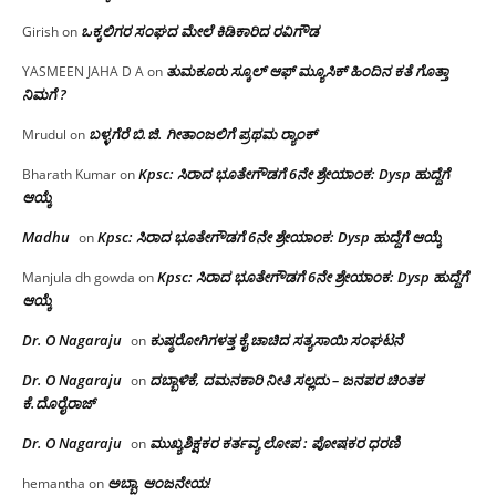
ಒಕ್ಕಲಿಗರ ಸಂಘದ ಮೇಲೆ ಕಿಡಿಕಾರಿದ ರವಿಗೌಡ
Girish
on
ತುಮಕೂರು ಸ್ಕೂಲ್ ಆಫ್ ಮ್ಯೂಸಿಕ್ ಹಿಂದಿನ ಕತೆ ಗೊತ್ತಾ
YASMEEN JAHA D A
on
ನಿಮಗೆ ?
ಬಳ್ಳಗೆರೆ ಬಿ.ಜಿ. ಗೀತಾಂಜಲಿಗೆ ಪ್ರಥಮ ರ‌್ಯಾಂಕ್
Mrudul
on
Kpsc: ಸಿರಾದ ಭೂತೇಗೌಡಗೆ 6ನೇ ಶ್ರೇಯಾಂಕ: Dysp ಹುದ್ದೆಗೆ
Bharath Kumar
on
ಆಯ್ಕೆ
Madhu
Kpsc: ಸಿರಾದ ಭೂತೇಗೌಡಗೆ 6ನೇ ಶ್ರೇಯಾಂಕ: Dysp ಹುದ್ದೆಗೆ ಆಯ್ಕೆ
on
Kpsc: ಸಿರಾದ ಭೂತೇಗೌಡಗೆ 6ನೇ ಶ್ರೇಯಾಂಕ: Dysp ಹುದ್ದೆಗೆ
Manjula dh gowda
on
ಆಯ್ಕೆ
Dr. O Nagaraju
ಕುಷ್ಠರೋಗಿಗಳತ್ತ ಕೈ ಚಾಚಿದ ಸತ್ಯಸಾಯಿ ಸಂಘಟನೆ
on
Dr. O Nagaraju
ದಬ್ಬಾಳಿಕೆ, ದಮನಕಾರಿ ನೀತಿ ಸಲ್ಲದು – ಜನಪರ ಚಿಂತಕ
on
ಕೆ.ದೊರೈರಾಜ್
Dr. O Nagaraju
ಮುಖ್ಯಶಿಕ್ಷಕರ ಕರ್ತವ್ಯ ಲೋಪ : ಪೋಷಕರ ಧರಣಿ
on
ಅಬ್ಬಾ, ಆಂಜನೇಯ!
hemantha
on