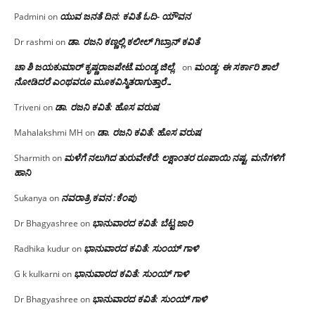
ಯುವ ಜನತೆ ದಿನ: ಕವಿತೆ ಓದಿ- ಯೌವನ
Padmini
on
ಡಾ. ರಜನಿ‌ ಕಣ್ಣಲ್ಲಿ ಕಲೀಲ್ ಗಿಬ್ರಾನ್ ಕವಿತೆ
Dr rashmi
on
ಚಾ ಶಿ ಜಯಕುಮಾರ್ ಕೃಷ್ಣರಾಜಪೇಟೆ.ಮಂಡ್ಯ ಜಿಲ್ಲೆ.
ಮಂಡ್ಯ: ಈ ಸರ್ಕಾರಿ ಶಾಲೆ
on
ನೋಡಿದರೆ ಎಂಥವರೂ ಮೂಕವಿಸ್ಮಿತರಾಗುತ್ತಾರೆ…
ಡಾ. ರಜನಿ ಕವಿತೆ: ಹೊಸ ವರುಷ
Triveni
on
ಡಾ. ರಜನಿ ಕವಿತೆ: ಹೊಸ ವರುಷ
Mahalakshmi MH
on
ಮಳೆಗೆ ನಲುಗಿದ ತುರುವೇಕೆರೆ: ಲಕ್ಷಾಂತರ ರೂಪಾಯಿ ನಷ್ಟ, ಮನೆಗಳಿಗೆ
Sharmith
on
ಹಾನಿ
ನವರಾತ್ರಿ ಕವನ :ಕೆಂಪು
Sukanya
on
ಭಾನುವಾರದ ಕವಿತೆ: ಬೆಟ್ಟ ಜಾರಿ
Dr Bhagyashree
on
ಭಾನುವಾರದ ಕವಿತೆ: ಸುಂಯ್ ಗಾಳಿ
Radhika kudur
on
ಭಾನುವಾರದ ಕವಿತೆ: ಸುಂಯ್ ಗಾಳಿ
G k kulkarni
on
ಭಾನುವಾರದ ಕವಿತೆ: ಸುಂಯ್ ಗಾಳಿ
Dr Bhagyashree
on