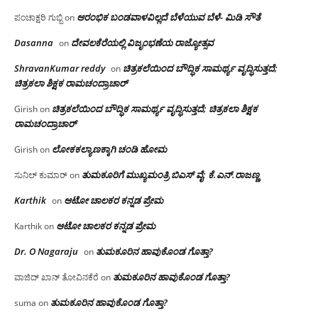
ಆರಂಭಿಕ ಬಂಡವಾಳವಿಲ್ಲದೆ ಬೆಳೆಯುವ ಬೆಳೆ- ಮಿಡಿ ಸೌತೆ
ಪಂಚಾಕ್ಷರಿ ಗುಬ್ಬಿ
on
Dasanna
ದೇವಲಕೆರೆಯಲ್ಲಿ ವಿಜೃಂಭಣೆಯ ರಾಜ್ಯೋತ್ಸವ
on
ShravanKumar reddy
ಚಿತ್ರಕಲೆಯಿಂದ ಬೌದ್ಧಿಕ ಸಾಮರ್ಥ್ಯ ವೃದ್ಧಿಸುತ್ತದೆ;
on
ಚಿತ್ರಕಲಾ ಶಿಕ್ಷಕ ರಾಮಚಂದ್ರಾಚಾರ್
ಚಿತ್ರಕಲೆಯಿಂದ ಬೌದ್ಧಿಕ ಸಾಮರ್ಥ್ಯ ವೃದ್ಧಿಸುತ್ತದೆ; ಚಿತ್ರಕಲಾ ಶಿಕ್ಷಕ
Girish
on
ರಾಮಚಂದ್ರಾಚಾರ್
ಲೋಕಕಲ್ಯಾಣಕ್ಕಾಗಿ ಚಂಡಿ ಹೋಮ
Girish
on
ತುಮಕೂರಿಗೆ ಮುಖ್ಯಮಂತ್ರಿ ಬಿಎಸ್ ವೈ: ಕೆ.ಎನ್.ರಾಜಣ್ಣ
ಸುನಿಲ್ ಕುಮಾರ್
on
Karthik
ಆಟೋ ಚಾಲಕರ ಕನ್ನಡ ಪ್ರೇಮ
on
ಆಟೋ ಚಾಲಕರ ಕನ್ನಡ ಪ್ರೇಮ
Karthik
on
Dr. O Nagaraju
ತುಮಕೂರಿನ ಹಾವುಕೊಂಡ ಗೊತ್ತಾ?
on
ತುಮಕೂರಿನ ಹಾವುಕೊಂಡ ಗೊತ್ತಾ?
ವಾಜಿದ್ ಖಾನ್ ತೋವಿನಕೆರೆ
on
ತುಮಕೂರಿನ ಹಾವುಕೊಂಡ ಗೊತ್ತಾ?
suma
on