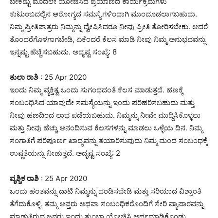
ಬೇಕಷ್ಟು ಮೊದಲೇ ಯೋಜಿಸಿದ ಪ್ರಯಾಣದ ಕಾರ್ಯಕ್ರಮಗಳು
ಕುಟುಂಬದಲ್ಲಿನ ಆರೋಗ್ಯದ ಸಮಸ್ಯೆಗಳಿಂದಾಗಿ ಮುಂದೂಡಲಾಗಬಹುದು.
ನಿಮ್ಮ ಪ್ರೀತಿಪಾತ್ರರು ನಿಮ್ಮನ್ನು ದ್ವೇಷಿಸಿದರೂ ನೀವು ಪ್ರೀತಿ ತೋರಿಸಬೇಕು. ಆದರೆ
ತೊಂದರೆಗೊಳಗಾಗಬೇಡಿ, ಏಕೆಂದರೆ ಕೆಲಸ ಮಾಡಿ ನೀವು ನಿಮ್ಮ ಅನುಭವವನ್ನು
ಇನ್ನಷ್ಟು ಹೆಚ್ಚಿಸಬಹುದು. ಅದೃಷ್ಟ ಸಂಖ್ಯೆ: 8
ತುಲಾ ರಾಶಿ
: 25 Apr 2020
ಇಂದು ನಿಮ್ಮ ವ್ಯಕ್ತಿತ್ವ ಒಂದು ಸುಗಂಧದಂತೆ ಕೆಲಸ ಮಾಡುತ್ತದೆ. ಹಣಕ್ಕೆ
ಸಂಬಂಧಿಸಿದ ಯಾವುದೇ ಸಮಸ್ಯೆಯನ್ನು ಇಂದು ಪರಿಹರಿಸಬಹುದು ಮತ್ತು
ನೀವು ಹಣದಿಂದ ಲಾಭ ಪಡೆಯಬಹುದು. ನಿಮ್ಮನ್ನು ನೀವೇ ಮುದ್ದಿಸಿಕೊಳ್ಳಲು
ಮತ್ತು ನೀವು ಹೆಚ್ಚು ಆನಂದಿಸುವ ಕೆಲಸಗಳನ್ನು ಮಾಡಲು ಒಳ್ಳೆಯ ದಿನ. ನಿಮ್ಮ
ಸಂಗಾತಿಗೆ ಪರಿಪೂರ್ಣ ಖಾದ್ಯವನ್ನು ತಯಾರಿಸುವುದು ನಿಮ್ಮ ಮಂದ ಸಂಬಂಧಕ್ಕೆ
ಉಷ್ಣತೆಯನ್ನು ನೀಡುತ್ತದೆ. ಅದೃಷ್ಟ ಸಂಖ್ಯೆ: 2
ವೃಶ್ಚಿಕ ರಾಶಿ
: 25 Apr 2020
ಒಂದು ಹಂತವನ್ನು ದಾಟಿ ನಿಮ್ಮನ್ನು ದಂಡಿಸಬೇಡಿ ಮತ್ತು ಸರಿಯಾದ ವಿಶ್ರಾಂತಿ
ತೆಗೆದುಕೊಳ್ಳಿ. ತಮ್ಮ ಆಪ್ತರು ಅಥವಾ ಸಂಬಂಧಿಕರೊಂದಿಗೆ ಸೇರಿ ವ್ಯಾಪಾರವನ್ನು
ಮಾಡುತ್ತಿರುವ ಜನರು ಇಂದು ತುಂಬಾ ಯೋಚಿಸಿ ಅರ್ಥಮಾಡಿಕೊಂಡು