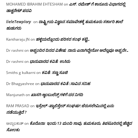
ಎಸ್. ರಮೇಶ್ ಗೆ ಕಾನೂನು ವಿಭಾಗದಲ್ಲಿ
MOHAMED IBRAHIM EHTESHAM
on
ಡಾಕ್ಟರೇಟ್ ಪದವಿ
lieleTewplory
ರಾಷ್ಟ್ರೀಯ ವಿಜ್ಞಾನ ಸಮಾವೇಶಕ್ಕೆ‌ ತುಮಕೂರು ಸರ್ಕಾರಿ ಶಾಲೆ
on
ಹುಡುಗರು
ಹಳ್ಳಿಯಲ್ಲೊಂದು ಪರಿಸರ ಸಂಘ ಕಟ್ಟಿ…
Kantharaju JN
on
ಅಪ್ಪಂದಿರ ದಿನದ ವಿಶೇಷ: ನಾನು ಏನಾಗಿದ್ದೇನೋ‌ ಅದೆಲ್ಲವೂ ಅಪ್ಪನೇ…
Dr rashmi
on
ಭಾನುವಾರದ ಕವಿತೆ: ಉಸಿರು
Dr rashmi
on
ಕವಿತೆ: ಸಣ್ಣ ಸೂಜಿ
Smiths g kulkarni
on
ಭಾನುವಾರದ ಕವಿತೆ :ಸಾವಿನ ಸನಿಹ
Dr Bhagyashree
on
ಖಾಸಗಿ ಆ್ಯಂಬುಲೆನ್ಸ್ ಗಳಿಗೆ ದರ ನಿಗದಿ
Manjunath
on
ಇಸ್ರೇಲ್ -ಪ್ಯಾಲಿಸ್ತೇನ್ ಸಂಘರ್ಷ:ಜೆರುಸಲೇಮಿನಲ್ಲಿ ಏನು
RAM PRASAD
on
ನಡೆಯುತ್ತಿದೆ ?
ಕೊರೊನಾ: ಇಂದು 13 ಮಂದಿ ಸಾವು, ತುಮಕೂರು, ತಿಪಟೂರಿನಲ್ಲಿ ಹೆಚ್ಚಿದ
ಅಲ್ಲಾಬಕಾಶ್
on
ಸೋಂಕು