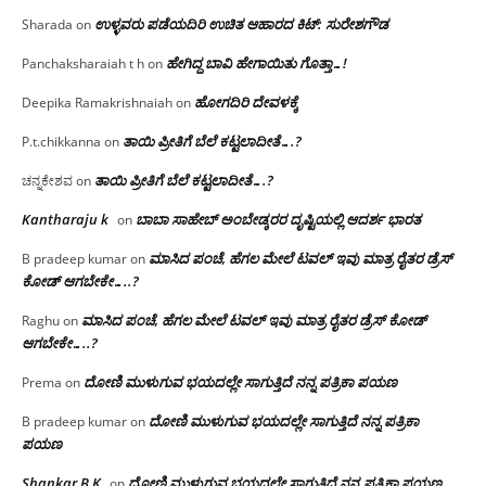
ಉಳ್ಳವರು ಪಡೆಯದಿರಿ ಉಚಿತ ಆಹಾರದ ಕಿಟ್: ಸುರೇಶಗೌಡ
Sharada
on
ಹೇಗಿದ್ದ ಬಾವಿ ಹೇಗಾಯಿತು ಗೊತ್ತಾ…!
Panchaksharaiah t h
on
ಹೋಗದಿರಿ ದೇವಳಕ್ಕೆ
Deepika Ramakrishnaiah
on
ತಾಯಿ ಪ್ರೀತಿಗೆ ಬೆಲೆ ಕಟ್ಟಲಾದೀತೆ….?
P.t.chikkanna
on
ತಾಯಿ ಪ್ರೀತಿಗೆ ಬೆಲೆ ಕಟ್ಟಲಾದೀತೆ….?
ಚನ್ನಕೇಶವ
on
Kantharaju k
ಬಾಬಾ ಸಾಹೇಬ್ ಅಂಬೇಡ್ಕರರ ದೃಷ್ಟಿಯಲ್ಲಿ ಆದರ್ಶ ಭಾರತ
on
ಮಾಸಿದ ಪಂಚೆ, ಹೆಗಲ ಮೇಲೆ ಟವಲ್‌ ಇವು ಮಾತ್ರ ರೈತರ ಡ್ರೆಸ್‌
B pradeep kumar
on
ಕೋಡ್ ಆಗಬೇಕೇ…..?‌
ಮಾಸಿದ ಪಂಚೆ, ಹೆಗಲ ಮೇಲೆ ಟವಲ್‌ ಇವು ಮಾತ್ರ ರೈತರ ಡ್ರೆಸ್‌ ಕೋಡ್
Raghu
on
ಆಗಬೇಕೇ…..?‌
ದೋಣಿ ಮುಳುಗುವ ಭಯದಲ್ಲೇ ಸಾಗುತ್ತಿದೆ ನನ್ನ ಪತ್ರಿಕಾ ಪಯಣ
Prema
on
ದೋಣಿ ಮುಳುಗುವ ಭಯದಲ್ಲೇ ಸಾಗುತ್ತಿದೆ ನನ್ನ ಪತ್ರಿಕಾ
B pradeep kumar
on
ಪಯಣ
Shankar B K
ದೋಣಿ ಮುಳುಗುವ ಭಯದಲ್ಲೇ ಸಾಗುತ್ತಿದೆ ನನ್ನ ಪತ್ರಿಕಾ ಪಯಣ
on