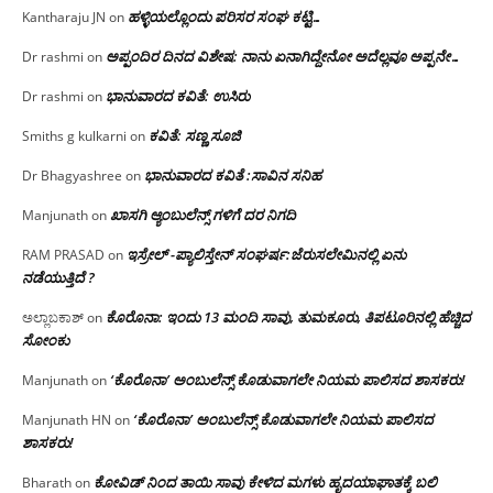
ಹಳ್ಳಿಯಲ್ಲೊಂದು ಪರಿಸರ ಸಂಘ ಕಟ್ಟಿ…
Kantharaju JN
on
ಅಪ್ಪಂದಿರ ದಿನದ ವಿಶೇಷ: ನಾನು ಏನಾಗಿದ್ದೇನೋ‌ ಅದೆಲ್ಲವೂ ಅಪ್ಪನೇ…
Dr rashmi
on
ಭಾನುವಾರದ ಕವಿತೆ: ಉಸಿರು
Dr rashmi
on
ಕವಿತೆ: ಸಣ್ಣ ಸೂಜಿ
Smiths g kulkarni
on
ಭಾನುವಾರದ ಕವಿತೆ :ಸಾವಿನ ಸನಿಹ
Dr Bhagyashree
on
ಖಾಸಗಿ ಆ್ಯಂಬುಲೆನ್ಸ್ ಗಳಿಗೆ ದರ ನಿಗದಿ
Manjunath
on
ಇಸ್ರೇಲ್ -ಪ್ಯಾಲಿಸ್ತೇನ್ ಸಂಘರ್ಷ:ಜೆರುಸಲೇಮಿನಲ್ಲಿ ಏನು
RAM PRASAD
on
ನಡೆಯುತ್ತಿದೆ ?
ಕೊರೊನಾ: ಇಂದು 13 ಮಂದಿ ಸಾವು, ತುಮಕೂರು, ತಿಪಟೂರಿನಲ್ಲಿ ಹೆಚ್ಚಿದ
ಅಲ್ಲಾಬಕಾಶ್
on
ಸೋಂಕು
‘ಕೊರೊನಾ’ ಅಂಬುಲೆನ್ಸ್ ಕೊಡುವಾಗಲೇ ನಿಯಮ ಪಾಲಿಸದ ಶಾಸಕರು!
Manjunath
on
‘ಕೊರೊನಾ’ ಅಂಬುಲೆನ್ಸ್ ಕೊಡುವಾಗಲೇ ನಿಯಮ ಪಾಲಿಸದ
Manjunath HN
on
ಶಾಸಕರು!
ಕೋವಿಡ್ ನಿಂದ ತಾಯಿ ಸಾವು ಕೇಳಿದ ಮಗಳು ಹೃದಯಾಘಾತಕ್ಕೆ ಬಲಿ
Bharath
on