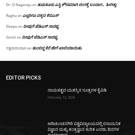
ತುಮಕೂರು ಎಸ್ಪಿ ಕೌರವನಾಗಿ ರಂಗಕ್ಕೆ ಬಂದಾಗ… ಹೀಗಿತ್ತು
Dr. O Nagaraju
on
ಎಲ್ಲರಿಗೂ ದಕ್ಕದ ಕೆಬಿಎಸ್
Raghu
on
ದೀಪುಗೆ ಜೆಡಿಎಸ್ ಸಾರಥ್ಯ
Deepu
on
ದೀಪುಗೆ ಜೆಡಿಎಸ್ ಸಾರಥ್ಯ
Girish
on
ತುಂಬಿದ್ದ ಕೆರೆ ಹೇಗೆ ಖಾಲಿಯಾಯಿತು.
ಸತ್ಯನಾರಾಯಣ
on
EDITOR PICKS
ನಾಯಕತ್ವದ ಯಶಸ್ಸಿನ ಸೂತ್ರಗಳ ಕೈಪಿಡಿ
February 12, 2026
ಆದಿಚುಂಚನಗಿರಿ ವಿಶ್ವವಿದ್ಯಾಲಯದಲ್ಲಿ ರಸಾಯನಿಕ
ವಿಜ್ಞಾನ ಮತ್ತು ತಂತ್ರಜ್ಞಾನ ಕುರಿತ ಎರಡು ದಿನಗಳ