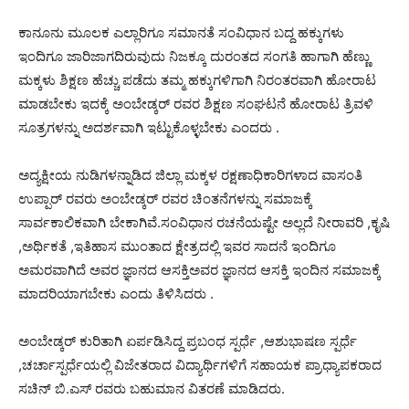
ಕಾನೂನು ಮೂಲಕ ಎಲ್ಲಾರಿಗೂ ಸಮಾನತೆ ಸಂವಿಧಾನ ಬದ್ದ ಹಕ್ಕುಗಳು
ಇಂದಿಗೂ ಜಾರಿಜಾಗದಿರುವುದು ನಿಜಕ್ಕೂ ದುರಂತದ ಸಂಗತಿ ಹಾಗಾಗಿ ಹೆಣ್ಣು
ಮಕ್ಕಳು ಶಿಕ್ಷಣ ಹೆಚ್ಚು ಪಡೆದು ತಮ್ಮ ಹಕ್ಕುಗಳಿಗಾಗಿ ನಿರಂತರವಾಗಿ ಹೋರಾಟ
ಮಾಡಬೇಕು ಇದಕ್ಕೆ ಅಂಬೇಡ್ಕರ್ ರವರ ಶಿಕ್ಷಣ ಸಂಘಟನೆ ಹೋರಾಟ ತ್ರಿವಳಿ
ಸೂತ್ರಗಳನ್ನು ಅದರ್ಶವಾಗಿ ಇಟ್ಟುಕೊಳ್ಳಬೇಕು ಎಂದರು .
ಅದ್ಯಕ್ಷೀಯ ನುಡಿಗಳನ್ನಾಡಿದ ಜಿಲ್ಲಾ ಮಕ್ಕಳ ರಕ್ಷಣಾಧಿಕಾರಿಗಳಾದ ವಾಸಂತಿ
ಉಪ್ಪಾರ್ ರವರು ಅಂಬೇಡ್ಕರ್ ರವರ ಚಿಂತನೆಗಳನ್ನು ಸಮಾಜಕ್ಕೆ
ಸಾರ್ವಕಾಲಿಕವಾಗಿ ಬೇಕಾಗಿವೆ.ಸಂವಿಧಾನ ರಚನೆಯಷ್ಟೇ ಅಲ್ಲದೆ ನೀರಾವರಿ ,ಕೃಷಿ
,ಅರ್ಥಿಕತೆ ,ಇತಿಹಾಸ ಮುಂತಾದ ಕ್ಷೇತ್ರದಲ್ಲಿ ಇವರ ಸಾದನೆ ಇಂದಿಗೂ
ಅಮರವಾಗಿದೆ ಅವರ ಜ್ಞಾನದ ಆಸಕ್ತಿಅವರ ಜ್ಞಾನದ ಆಸಕ್ತಿ ಇಂದಿನ ಸಮಾಜಕ್ಕೆ
ಮಾದರಿಯಾಗಬೇಕು ಎಂದು ತಿಳಿಸಿದರು .
ಅಂಬೇಡ್ಕರ್ ಕುರಿತಾಗಿ ಏರ್ಪಡಿಸಿದ್ದ ಪ್ರಬಂಧ ಸ್ಪರ್ಧೆ ,ಆಶುಭಾಷಣ ಸ್ಪರ್ಧೆ
,ಚರ್ಚಾಸ್ಪರ್ಧೆಯಲ್ಲಿ ವಿಜೇತರಾದ ವಿದ್ಯಾರ್ಥಿಗಳಿಗೆ ಸಹಾಯಕ ಪ್ರಾಧ್ಯಾಪಕರಾದ
ಸಚಿನ್ ಬಿ.ಎಸ್ ರವರು ಬಹುಮಾನ ವಿತರಣೆ ಮಾಡಿದರು.