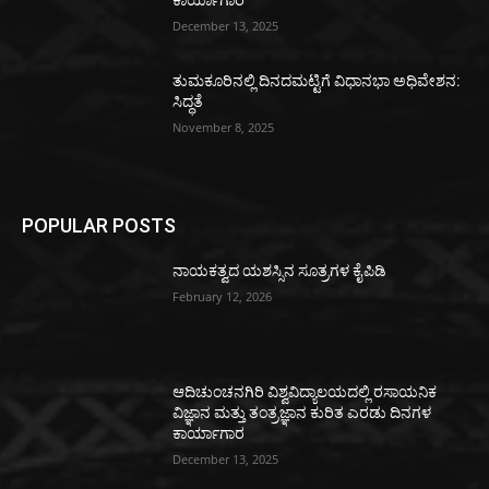
ಕಾರ್ಯಾಗಾರ
December 13, 2025
ತುಮಕೂರಿನಲ್ಲಿ ದಿನದಮಟ್ಟಿಗೆ ವಿಧಾನಭಾ ಅಧಿವೇಶನ:
ಸಿದ್ಧತೆ
November 8, 2025
POPULAR POSTS
ನಾಯಕತ್ವದ ಯಶಸ್ಸಿನ ಸೂತ್ರಗಳ ಕೈಪಿಡಿ
February 12, 2026
ಆದಿಚುಂಚನಗಿರಿ ವಿಶ್ವವಿದ್ಯಾಲಯದಲ್ಲಿ ರಸಾಯನಿಕ
ವಿಜ್ಞಾನ ಮತ್ತು ತಂತ್ರಜ್ಞಾನ ಕುರಿತ ಎರಡು ದಿನಗಳ
ಕಾರ್ಯಾಗಾರ
December 13, 2025