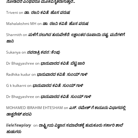
ನೋಡಿದರೆ ಎಂಥವರೂ ಮೂಕವಿಸ್ಮಿತರಾಗುತ್ತಾರೆ…
ಡಾ. ರಜನಿ ಕವಿತೆ: ಹೊಸ ವರುಷ
Triveni
on
ಡಾ. ರಜನಿ ಕವಿತೆ: ಹೊಸ ವರುಷ
Mahalakshmi MH
on
ಮಳೆಗೆ ನಲುಗಿದ ತುರುವೇಕೆರೆ: ಲಕ್ಷಾಂತರ ರೂಪಾಯಿ ನಷ್ಟ, ಮನೆಗಳಿಗೆ
Sharmith
on
ಹಾನಿ
ನವರಾತ್ರಿ ಕವನ :ಕೆಂಪು
Sukanya
on
ಭಾನುವಾರದ ಕವಿತೆ: ಬೆಟ್ಟ ಜಾರಿ
Dr Bhagyashree
on
ಭಾನುವಾರದ ಕವಿತೆ: ಸುಂಯ್ ಗಾಳಿ
Radhika kudur
on
ಭಾನುವಾರದ ಕವಿತೆ: ಸುಂಯ್ ಗಾಳಿ
G k kulkarni
on
ಭಾನುವಾರದ ಕವಿತೆ: ಸುಂಯ್ ಗಾಳಿ
Dr Bhagyashree
on
ಎಸ್. ರಮೇಶ್ ಗೆ ಕಾನೂನು ವಿಭಾಗದಲ್ಲಿ
MOHAMED IBRAHIM EHTESHAM
on
ಡಾಕ್ಟರೇಟ್ ಪದವಿ
lieleTewplory
ರಾಷ್ಟ್ರೀಯ ವಿಜ್ಞಾನ ಸಮಾವೇಶಕ್ಕೆ‌ ತುಮಕೂರು ಸರ್ಕಾರಿ ಶಾಲೆ
on
ಹುಡುಗರು