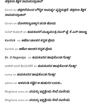
ಚಿತ್ರಕಲಾ ಶಿಕ್ಷಕ ರಾಮಚಂದ್ರಾಚಾರ್
ಚಿತ್ರಕಲೆಯಿಂದ ಬೌದ್ಧಿಕ ಸಾಮರ್ಥ್ಯ ವೃದ್ಧಿಸುತ್ತದೆ; ಚಿತ್ರಕಲಾ ಶಿಕ್ಷಕ
Girish
on
ರಾಮಚಂದ್ರಾಚಾರ್
ಲೋಕಕಲ್ಯಾಣಕ್ಕಾಗಿ ಚಂಡಿ ಹೋಮ
Girish
on
ತುಮಕೂರಿಗೆ ಮುಖ್ಯಮಂತ್ರಿ ಬಿಎಸ್ ವೈ: ಕೆ.ಎನ್.ರಾಜಣ್ಣ
ಸುನಿಲ್ ಕುಮಾರ್
on
Karthik
ಆಟೋ ಚಾಲಕರ ಕನ್ನಡ ಪ್ರೇಮ
on
ಆಟೋ ಚಾಲಕರ ಕನ್ನಡ ಪ್ರೇಮ
Karthik
on
Dr. O Nagaraju
ತುಮಕೂರಿನ ಹಾವುಕೊಂಡ ಗೊತ್ತಾ?
on
ತುಮಕೂರಿನ ಹಾವುಕೊಂಡ ಗೊತ್ತಾ?
ವಾಜಿದ್ ಖಾನ್ ತೋವಿನಕೆರೆ
on
ತುಮಕೂರಿನ ಹಾವುಕೊಂಡ ಗೊತ್ತಾ?
suma
on
ಅಳವಂಡಿ ಕಟ್ಟಿದ ಆ ಹುಡುಗನ ಬದುಕು…
admin
on
ವಯಸ್ಸು ಇಪ್ಪತ್ತೆಂಟು ಸೇವೆ ನೂರೆಂಟು
Meghana sonu
on
ವಯಸ್ಸು ಇಪ್ಪತ್ತೆಂಟು ಸೇವೆ ನೂರೆಂಟು
Meghana sonu
on