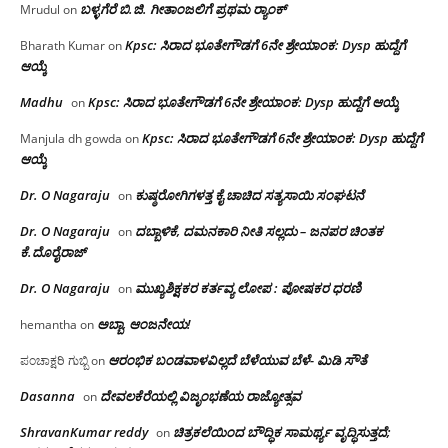
ಬಳ್ಳಗೆರೆ ಬಿ.ಜಿ. ಗೀತಾಂಜಲಿಗೆ ಪ್ರಥಮ ರ‌್ಯಾಂಕ್
Mrudul
on
Kpsc: ಸಿರಾದ ಭೂತೇಗೌಡಗೆ 6ನೇ ಶ್ರೇಯಾಂಕ: Dysp ಹುದ್ದೆಗೆ
Bharath Kumar
on
ಆಯ್ಕೆ
Madhu
Kpsc: ಸಿರಾದ ಭೂತೇಗೌಡಗೆ 6ನೇ ಶ್ರೇಯಾಂಕ: Dysp ಹುದ್ದೆಗೆ ಆಯ್ಕೆ
on
Kpsc: ಸಿರಾದ ಭೂತೇಗೌಡಗೆ 6ನೇ ಶ್ರೇಯಾಂಕ: Dysp ಹುದ್ದೆಗೆ
Manjula dh gowda
on
ಆಯ್ಕೆ
Dr. O Nagaraju
ಕುಷ್ಠರೋಗಿಗಳತ್ತ ಕೈ ಚಾಚಿದ ಸತ್ಯಸಾಯಿ ಸಂಘಟನೆ
on
Dr. O Nagaraju
ದಬ್ಬಾಳಿಕೆ, ದಮನಕಾರಿ ನೀತಿ ಸಲ್ಲದು – ಜನಪರ ಚಿಂತಕ
on
ಕೆ.ದೊರೈರಾಜ್
Dr. O Nagaraju
ಮುಖ್ಯಶಿಕ್ಷಕರ ಕರ್ತವ್ಯ ಲೋಪ : ಪೋಷಕರ ಧರಣಿ
on
ಅಬ್ಬಾ, ಆಂಜನೇಯ!
hemantha
on
ಆರಂಭಿಕ ಬಂಡವಾಳವಿಲ್ಲದೆ ಬೆಳೆಯುವ ಬೆಳೆ- ಮಿಡಿ ಸೌತೆ
ಪಂಚಾಕ್ಷರಿ ಗುಬ್ಬಿ
on
Dasanna
ದೇವಲಕೆರೆಯಲ್ಲಿ ವಿಜೃಂಭಣೆಯ ರಾಜ್ಯೋತ್ಸವ
on
ShravanKumar reddy
ಚಿತ್ರಕಲೆಯಿಂದ ಬೌದ್ಧಿಕ ಸಾಮರ್ಥ್ಯ ವೃದ್ಧಿಸುತ್ತದೆ;
on