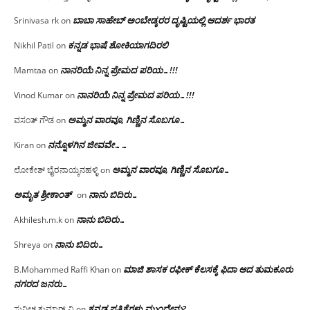
ಬಾಬಾ ಸಾಹೇಬ್ ಅಂಬೇಡ್ಕರರ ದೃಷ್ಟಿಯಲ್ಲಿ ಆದರ್ಶ ಭಾರತ
Srinivasa rk
on
ಕನ್ನಡ ಭಾಷೆ ಶೋಕಿಯಾಗದಿರಲಿ
Nikhil Patil
on
ನಾನರಿಯೆ ನಿನ್ನ ಪ್ರೇಮದ ಪರಿಯ…!!!
Mamtaa
on
ನಾನರಿಯೆ ನಿನ್ನ ಪ್ರೇಮದ ಪರಿಯ…!!!
Vinod Kumar
on
ಅಮ್ಮನ ವಾರವೂ, ಗಿಣ್ಣಿನ ಸೊಬಗೂ…
ವಸಂತ್ ಗೌಡ
on
ನನ್ನೊಳಗಿನ ಜೀವವೇ……
Kiran
on
ಅಮ್ಮನ ವಾರವೂ, ಗಿಣ್ಣಿನ ಸೊಬಗೂ…
ಲೋಕೇಶ್ ಭೈರನಾಯ್ಕನಹಳ್ಳಿ
on
ಅಮೃತ ಶ್ರೀಕಾಂತ್
ನಾನು ಬಿದಿರು…
on
ನಾನು ಬಿದಿರು…
Akhilesh.m.k
on
ನಾನು ಬಿದಿರು…
Shreya
on
ಮಾಜಿ ಶಾಸಕ ರಫೀಕ್ ಕೆಲಸಕ್ಕೆ ಫಿದಾ ಆದ ತುಮಕೂರು
B.Mohammed Raffi Khan
on
ನಗರದ ಜನರು…
ಕನ್ನಡ ಪತ್ರಿಕೆಗಳು ಮುಂದೇನು?
ಸುನಿಲ್ ಕುಮಾರ್.ವಿ
on