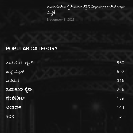
ತುಮಕೂರಿನಲ್ಲಿ ದಿನದಮಟ್ಟಿಗೆ ವಿಧಾನಭಾ ಅಧಿವೇಶನ:
ಸಿದ್ಧತೆ
November 8, 2025
POPULAR CATEGORY
ತುಮಕೂರು ಲೈವ್
960
ಜಸ್ಟ್ ನ್ಯೂಸ್
597
ಜನಮನ
316
ತುಮಕೂರ್ ಲೈವ್
266
ಪೊಲಿಟಿಕಲ್
189
ಅಂತರಾಳ
144
ಕವನ
131