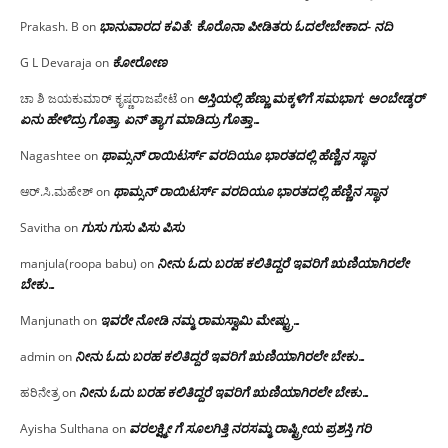
ಭಾನುವಾರದ ಕವಿತೆ: ಕೊರೊನಾ ಪೀಡಿತರು ಓದಲೇಬೇಕಾದ- ನದಿ
Prakash. B
on
ಕೋರೋಣ
G L Devaraja
on
ಆಸ್ತಿಯಲ್ಲಿ ಹೆಣ್ಣು ಮಕ್ಕಳಿಗೆ ಸಮಭಾಗ; ಅಂಬೇಡ್ಕರ್
ಚಾ ಶಿ ಜಯಕುಮಾರ್ ಕೃಷ್ಣರಾಜಪೇಟೆ
on
ಏನು ಹೇಳಿದ್ರು ಗೊತ್ತಾ, ಏನ್ ತ್ಯಾಗ ಮಾಡಿದ್ರು ಗೊತ್ತಾ…
ಥಾಮ್ಸನ್ ರಾಯಿಟರ್ಸ್ ವರದಿಯೂ ಭಾರತದಲ್ಲಿ ಹೆಣ್ಣಿನ ಸ್ಥಾನ‌
Nagashtee
on
ಥಾಮ್ಸನ್ ರಾಯಿಟರ್ಸ್ ವರದಿಯೂ ಭಾರತದಲ್ಲಿ ಹೆಣ್ಣಿನ ಸ್ಥಾನ‌
ಆರ್.ಸಿ.ಮಹೇಶ್
on
ಗುಸು ಗುಸು ಪಿಸು ಪಿಸು
Savitha
on
ನೀನು ಓದು ಬರಹ ಕಲಿತಿದ್ದರೆ ಇವರಿಗೆ ಋಣಿಯಾಗಿರಲೇ
manjula(roopa babu)
on
ಬೇಕು…
ಇವರೇ‌ ನೋಡಿ‌ ನಮ್ಮ‌ ರಾಮಸ್ವಾಮಿ ಮೇಷ್ಟ್ರು…
Manjunath
on
ನೀನು ಓದು ಬರಹ ಕಲಿತಿದ್ದರೆ ಇವರಿಗೆ ಋಣಿಯಾಗಿರಲೇ ಬೇಕು…
admin
on
ನೀನು ಓದು ಬರಹ ಕಲಿತಿದ್ದರೆ ಇವರಿಗೆ ಋಣಿಯಾಗಿರಲೇ ಬೇಕು…
ಹರಿನೇತ್ರ
on
ವರಲಕ್ಷ್ಮೀ ಗೆ ಸೂಲಗಿತ್ತಿ ನರಸಮ್ಮ‌ ರಾಷ್ಟ್ರೀಯ ಪ್ರಶಸ್ತಿ ಗರಿ
Ayisha Sulthana
on