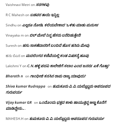
ಸರಗಳವು
Vaishnavi Metri
on
ಬಡವರ ತಾಯಿ ಇನ್ನಿಲ್ಲ
R C Mahesh
on
ಎಲ್ಲರೂ ನೋಡಿ, ಕಲಿಯಬೇಕಾದ ‘ಒಳಿತು ಮಾಡು ಮನುಸಾ’
Sindhu
on
ಬಿಲ್ ಮೇಲೆ ನಿನ್ನ ಹೆಸರು ಬರೆದಿಡುತ್ತೇನೆ!
Vinayaka m
on
ಹಸು ಸಾಕಣೆದಾರರಿಗೆ ಬಂದಿದೆ ಹೊಸ ಹಸಿರು ಮೇವು
Suresh
on
ಮದಲಿಂಗನ ಕಣಿವೆಯಲ್ಲಿ ಕಂಡ ವಿಷಕನ್ಯೆ ಹೂವು
ಹನು ಬಿಎನ
on
C.N.ಹಳ್ಳಿ ಪದವಿ ಕಾಲೇಜಿಗೆ ಸಲಾಂ‌ ಎಂದ ಜನರು! ಏಕೆ ಗೊತ್ತಾ?
Lakshmi Y
on
Bharath n
ಗಾಂಧೀಜಿ ಕನಸಿನ ರಾಮ ರಾಜ್ಯ ಯಾವುದು?
on
Shiva kumar Rudrappa
ತುಮಕೂರು‌ ವಿ.ವಿ.ಯಲ್ಲೊಬ್ಬರು ಅಪರೂಪದ
on
ಗುರುವರ್ಯ
Vijay kumar GR
ಒಂದೊಂದು ಭತ್ತದ ಕಾಳು ಹಾಯುತ್ತಿದ್ದ ಅಣ್ಣ ಕೊನೆಗೆ
on
ಮಾಡಿದ್ದೇನು….
ತುಮಕೂರು‌ ವಿ.ವಿ.ಯಲ್ಲೊಬ್ಬರು ಅಪರೂಪದ ಗುರುವರ್ಯ
MAHESH.H
on