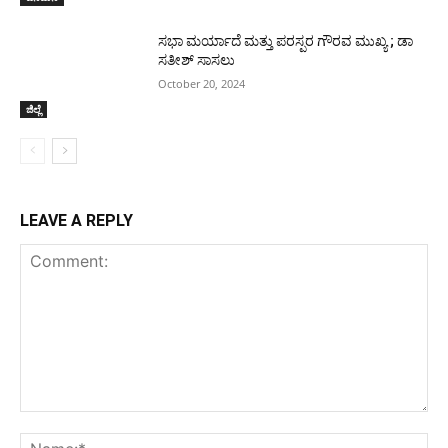
ಸಭಾ ಮರ್ಯಾದೆ ಮತ್ತು ಪರಸ್ಪರ ಗೌರವ ಮುಖ್ಯ ; ಡಾ
ಸತೀಶ್ ಸಾಸಲು
October 20, 2024
ಜಿಲ್ಲೆ
LEAVE A REPLY
Comment:
Na