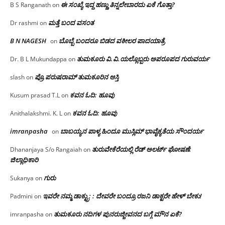
ಈ ಸಂಖ್ಯೆ ಇದ್ದ ಹಣ್ಣು ತಿನ್ನಲೇಬಾರದು ಏಕೆ ಗೊತ್ತಾ?
B S Ranganath
on
ಮತ್ತೆ ಬಂದ ವಸಂತ
Dr rashmi
on
B N NAGESH
ಬೊಬ್ಬೆ ಬಂದರೂ ಬಿಡದ ವಕೀಲರ ಪಾದಯಾತ್ರೆ
on
ತುಮಕೂರು‌ ವಿ.ವಿ.ಯಲ್ಲೊಬ್ಬರು ಅಪರೂಪದ ಗುರುವರ್ಯ
Dr. B L Mukundappa
on
ಪ್ರೊ.ಪರುಷರಾಮ್ ತುಮಕೂರಿನ ಆಸ್ತಿ
slash
on
ಕವನ ಓದಿ: ಹೂವು
Kusum prasad T.L
on
ಕವನ ಓದಿ: ಹೂವು
Anithalakshmi. K. L
on
imranpasha
ಬಾಬಯ್ಯನ ಪಾಳ್ಯ ಹಿಂದೂ ಮುಸ್ಲಿಮ್ ಭಾವೈಕ್ಯತೆಯ ಸೌಂದರ್ಯ
on
ತುರುವೇಕೆರೆಯಲ್ಲಿ ರೆಡ್ ಅಲರ್ಟ್ ಘೋಷಣೆ:
Dhananjaya S/o Rangaiah
on
ಜಿಲ್ಲಾಧಿಕಾರಿ
ಗುರು
Sukanya
on
ಇವರೇ ನಮ್ಮ ಡಾಕ್ಟ್ರು; : ದೇವರೇ ಬಂದ್ರೂ ರಜನಿ ಡಾಕ್ಟರೇ ಹೇಳ್ ಬೇಕು!
Padmini
on
ತುಮಕೂರು ನದಿಗಳ ಪುನರುಜ್ಜೀವನದ ಬಗ್ಗೆ ಮೌನ ಏಕೆ?
imranpasha
on