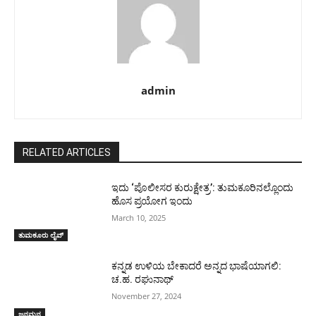
admin
RELATED ARTICLES
ಇದು ‘ಪೊಲೀಸರ ಕುರುಕ್ಷೇತ್ರ’: ತುಮಕೂರಿನಲ್ಲೊಂದು
ಹೊಸ ಪ್ರಯೋಗ ಇಂದು
March 10, 2025
ತುಮಕೂರು ಲೈವ್
ಕನ್ನಡ ಉಳಿಯ ಬೇಕಾದರೆ ಅನ್ನದ ಭಾಷೆಯಾಗಲಿ:
ಚ.ಹ. ರಘುನಾಥ್
November 27, 2024
ಜನಮನ