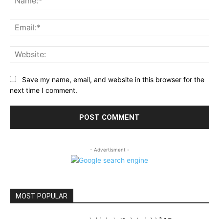
Ema
Web
Save my name, email, and website in this browser for the
next time I comment.
- Advertisment -
MOST POPULAR