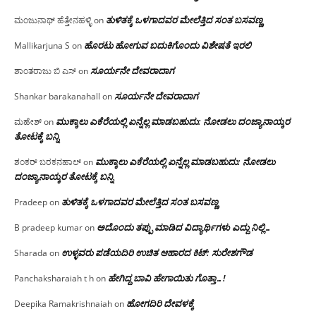
ತುಳಿತಕ್ಕೆ ಒಳಗಾದವರ ಮೇಲೆತ್ತಿದ ಸಂತ ಬಸವಣ್ಣ
ಮಂಜುನಾಥ್ ಹೆತ್ತೇನಹಳ್ಳಿ
on
ಹೊರಟು ಹೋಗುವ ಬದುಕಿಗೊಂದು ವಿಶೇಷತೆ ಇರಲಿ
Mallikarjuna S
on
ಸೂರ್ಯನೇ ದೇವರಾದಾಗ
ಶಾಂತರಾಜು ಬಿ ಎಸ್
on
ಸೂರ್ಯನೇ ದೇವರಾದಾಗ
Shankar barakanahall
on
ಮುಕ್ಕಾಲು ಎಕೆರೆಯಲ್ಲಿ ಏನ್ನೆಲ್ಲ‌ ಮಾಡಬಹುದು: ನೋಡಲು ದಂಜ್ಯಾನಾಯ್ಕರ
ಮಹೇಶ್
on
ತೋಟಕ್ಕೆ ಬನ್ನಿ
ಮುಕ್ಕಾಲು ಎಕೆರೆಯಲ್ಲಿ ಏನ್ನೆಲ್ಲ‌ ಮಾಡಬಹುದು: ನೋಡಲು
ಶಂಕರ್ ಬರಕನಹಾಲ್
on
ದಂಜ್ಯಾನಾಯ್ಕರ ತೋಟಕ್ಕೆ ಬನ್ನಿ
ತುಳಿತಕ್ಕೆ ಒಳಗಾದವರ ಮೇಲೆತ್ತಿದ ಸಂತ ಬಸವಣ್ಣ
Pradeep
on
ಅದೊಂದು ತಪ್ಪು ಮಾಡಿದ ವಿದ್ಯಾರ್ಥಿಗಳು ಎದ್ದು ನಿಲ್ಲಿ…
B pradeep kumar
on
ಉಳ್ಳವರು ಪಡೆಯದಿರಿ ಉಚಿತ ಆಹಾರದ ಕಿಟ್: ಸುರೇಶಗೌಡ
Sharada
on
ಹೇಗಿದ್ದ ಬಾವಿ ಹೇಗಾಯಿತು ಗೊತ್ತಾ…!
Panchaksharaiah t h
on
ಹೋಗದಿರಿ ದೇವಳಕ್ಕೆ
Deepika Ramakrishnaiah
on