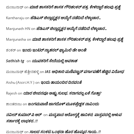
ಮಾಜಿ ಶಾಸಕರಿಗೆ ಶಾಸಕ ಗೌರಿಶಂಕರ್ ಪತ್ರ, ಕೇಳಿದ್ದಾರೆ ಹಲವು ಪ್ರಶ್ನೆ
ಮಂಜುನಾಥ್
on
ಜೆಡಿಎಸ್ ಜಿಲ್ಲಾಧ್ಯಕ್ಷರ ಆಯ್ಕೆಗೆ ನಡೆದಿದೆ ಲೆಕ್ಕಾಚಾರ…
Kantharaju
on
ಜೆಡಿಎಸ್ ಜಿಲ್ಲಾಧ್ಯಕ್ಷರ ಆಯ್ಕೆಗೆ ನಡೆದಿದೆ ಲೆಕ್ಕಾಚಾರ…
Manjunath HN
on
ಮಾಜಿ ಶಾಸಕರಿಗೆ ಶಾಸಕ ಗೌರಿಶಂಕರ್ ಪತ್ರ, ಕೇಳಿದ್ದಾರೆ ಹಲವು ಪ್ರಶ್ನೆ
Manjunatha
on
ಇಂದು ಇಂಟರ್ ನ್ಯಾಶನಲ್ ಫ್ಯಾಮಿಲಿ ಡೇ ಅಂತೆ!
ಶಂಕರ್
on
Sathish tg
ಯುವಕರಿಗೆ ಸೇನೆಯಲ್ಲಿ ಅವಕಾಶ
on
IAS ಅಧಿಕಾರಿ ಮಣಿವಣ್ಣನ್ ವರ್ಗಾವಣೆಗೆ ಹೆಚ್ಚಿದ‌ ವಿರೋಧ
ಮಂಜುನಾಥ್ ಹೆತ್ತೇನಹಳ್ಳಿ
on
ಇಂದು ತಾಯಂದಿರ ದಿನವಂತೆ
Aishu (Aisiri.H.Y )
on
ಯಾರ ಜೀವನವೂ ಅಷ್ಟು ಸುಲಭ, ಸರಾಗವಲ್ಲ ಏಕೆ ಗೊತ್ತಾ?
Rajesh
on
ಜಂಗಮವಾಣಿ ಜಾಗದೊಳ್ ಮೂಕಪ್ರೇಕ್ಷಕ ನಾವಿಂದು
ಶಾಂತರಾಜು
on
ನವೀನ್ ಕುಮಾರ್ ಪಿ ಆರ್
ಮದ್ಯಪಾನ ಆರೋಗ್ಯಕ್ಕೆ ಹಾನಿಕರ; ವಾಸ್ತವದಲ್ಲಿ ಅಳುವ
on
ಸರ್ಕಾರಕ್ಕೆ ಲಾಭಕರ..!!
ಸಾಲದ ಸಂಕಟ ಒಂಥರಾ ಹೊರ ಹೊಮ್ಮದ ಗಾಯ..!!
ಮಂಜುನಾಥ್
on