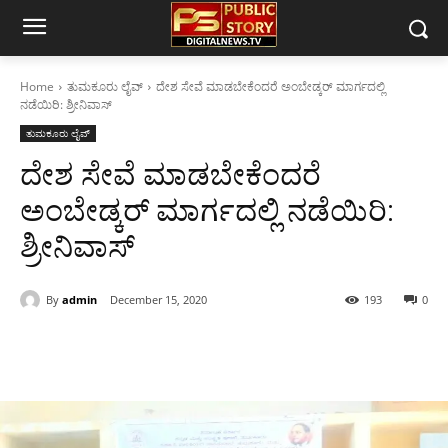
Home
ತುಮಕೂರು ಲೈವ್
ದೇಶ ಸೇವೆ ಮಾಡಬೇಕೆಂದರೆ ಅಂಬೇಡ್ಕರ್ ಮಾರ್ಗದಲ್ಲಿ
ನಡೆಯಿರಿ: ಶ್ರೀನಿವಾಸ್
ತುಮಕೂರು ಲೈವ್
ದೇಶ ಸೇವೆ ಮಾಡಬೇಕೆಂದರೆ
ಅಂಬೇಡ್ಕರ್ ಮಾರ್ಗದಲ್ಲಿ ನಡೆಯಿರಿ:
ಶ್ರೀನಿವಾಸ್
By
admin
December 15, 2020
193
0