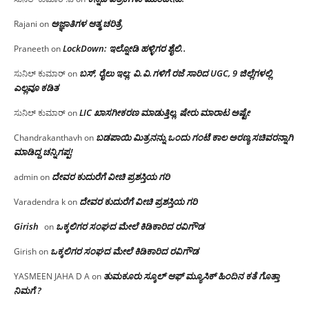
ಅಜ್ಞಾತಿಗಳ ಆತ್ಮ ಚರಿತ್ರೆ
Rajani
on
LockDown: ಇಲ್ನೋಡಿ ಹಳ್ಳಿಗರ ಶೈಲಿ..
Praneeth
on
ಬಸ್, ರೈಲು ಇಲ್ಲ; ವಿ.ವಿ.ಗಳಿಗೆ ರಜೆ ಸಾರಿದ UGC, 9 ಜಿಲ್ಲೆಗಳಲ್ಲಿ
ಸುನಿಲ್ ಕುಮಾರ್
on
ಎಲ್ಲವೂ ಕಡಿತ
LIC ಖಾಸಗೀಕರಣ ಮಾಡುತ್ತಿಲ್ಲ, ಷೇರು ಮಾರಾಟ ಅಷ್ಟೇ
ಸುನಿಲ್ ಕುಮಾರ್
on
ಬಡಪಾಯಿ ಮಿತ್ರನನ್ನು ಒಂದು ಗಂಟೆ ಕಾಲ ಅರಣ್ಯ ಸಚಿವರನ್ನಾಗಿ
Chandrakanthavh
on
ಮಾಡಿದ್ದ ಚನ್ನಿಗಪ್ಪ!
ದೇವರ ಕುದುರೆಗೆ ವೀಚಿ ಪ್ರಶಸ್ತಿಯ ಗರಿ
admin
on
ದೇವರ ಕುದುರೆಗೆ ವೀಚಿ ಪ್ರಶಸ್ತಿಯ ಗರಿ
Varadendra k
on
Girish
ಒಕ್ಕಲಿಗರ ಸಂಘದ ಮೇಲೆ ಕಿಡಿಕಾರಿದ ರವಿಗೌಡ
on
ಒಕ್ಕಲಿಗರ ಸಂಘದ ಮೇಲೆ ಕಿಡಿಕಾರಿದ ರವಿಗೌಡ
Girish
on
ತುಮಕೂರು ಸ್ಕೂಲ್ ಆಫ್ ಮ್ಯೂಸಿಕ್ ಹಿಂದಿನ ಕತೆ ಗೊತ್ತಾ
YASMEEN JAHA D A
on
ನಿಮಗೆ ?