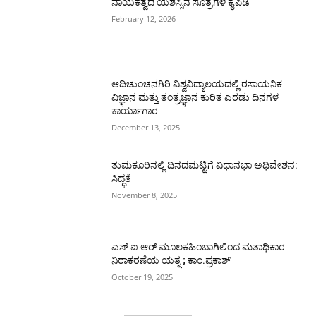
ನಾಯಕತ್ವದ ಯಶಸ್ಸಿನ ಸೂತ್ರಗಳ ಕೈಪಿಡಿ
February 12, 2026
ಆದಿಚುಂಚನಗಿರಿ ವಿಶ್ವವಿದ್ಯಾಲಯದಲ್ಲಿ ರಸಾಯನಿಕ
ವಿಜ್ಞಾನ ಮತ್ತು ತಂತ್ರಜ್ಞಾನ ಕುರಿತ ಎರಡು ದಿನಗಳ
ಕಾರ್ಯಾಗಾರ
December 13, 2025
ತುಮಕೂರಿನಲ್ಲಿ ದಿನದಮಟ್ಟಿಗೆ ವಿಧಾನಭಾ ಅಧಿವೇಶನ:
ಸಿದ್ಧತೆ
November 8, 2025
ಎಸ್ ಐ ಆರ್ ಮೂಲಕಹಿಂಬಾಗಿಲಿಂದ ಮತಾಧಿಕಾರ
ನಿರಾಕರಣೆಯ ಯತ್ನ ; ಕಾಂ.ಪ್ರಕಾಶ್
October 19, 2025