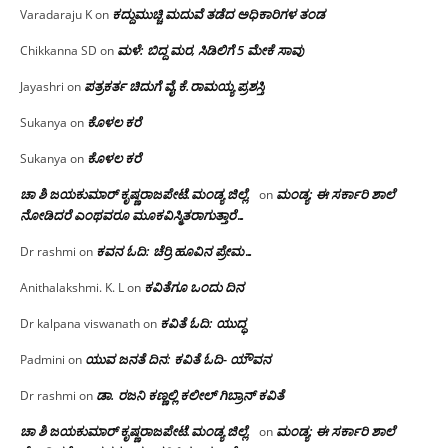
ಕದ್ದುಮುಚ್ಚಿ ಮದುವೆ ತಡೆದ ಅಧಿಕಾರಿಗಳ ತಂಡ
Varadaraju K
on
ಮಳೆ: ಬಿದ್ದ ಮರ, ಸಿಡಿಲಿಗೆ 5 ಮೇಕೆ ಸಾವು
Chikkanna SD
on
ಪತ್ರಕರ್ತ ಚಿದುಗೆ ವೈ.ಕೆ.ರಾಮಯ್ಯ ಪ್ರಶಸ್ತಿ
Jayashri
on
ಕೊಳಲ ಕರೆ
Sukanya
on
ಕೊಳಲ ಕರೆ
Sukanya
on
ಚಾ ಶಿ ಜಯಕುಮಾರ್ ಕೃಷ್ಣರಾಜಪೇಟೆ.ಮಂಡ್ಯ ಜಿಲ್ಲೆ.
ಮಂಡ್ಯ: ಈ ಸರ್ಕಾರಿ ಶಾಲೆ
on
ನೋಡಿದರೆ ಎಂಥವರೂ ಮೂಕವಿಸ್ಮಿತರಾಗುತ್ತಾರೆ…
ಕವನ ಓದಿ: ಚೆರ್ರಿ ಹೂವಿನ ಪ್ರೇಮ…
Dr rashmi
on
ಕವಿತೆಗೂ ಒಂದು ದಿನ
Anithalakshmi. K. L
on
ಕವಿತೆ ಓದಿ: ಯುದ್ಧ
Dr kalpana viswanath
on
ಯುವ ಜನತೆ ದಿನ: ಕವಿತೆ ಓದಿ- ಯೌವನ
Padmini
on
ಡಾ. ರಜನಿ‌ ಕಣ್ಣಲ್ಲಿ ಕಲೀಲ್ ಗಿಬ್ರಾನ್ ಕವಿತೆ
Dr rashmi
on
ಚಾ ಶಿ ಜಯಕುಮಾರ್ ಕೃಷ್ಣರಾಜಪೇಟೆ.ಮಂಡ್ಯ ಜಿಲ್ಲೆ.
ಮಂಡ್ಯ: ಈ ಸರ್ಕಾರಿ ಶಾಲೆ
on