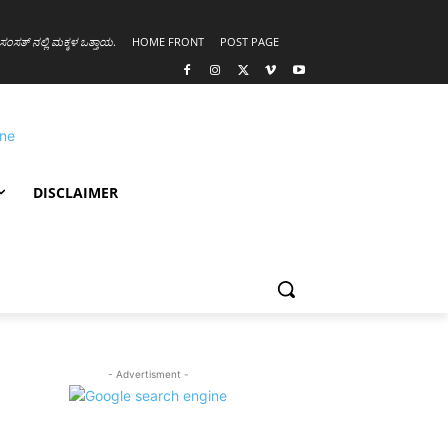
ಸಂಸತ್ ನಲ್ಲಿ ಮಕ್ಕಳ ಒತ್ತಾಯ
.
HOME FRONT
POST PAGE
DISCLAIMER
- Advertisment -