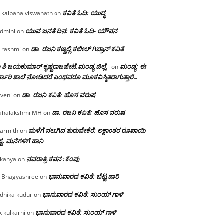
ಕವಿತೆ ಓದಿ: ಯುದ್ಧ
 kalpana viswanath
on
ಯುವ ಜನತೆ ದಿನ: ಕವಿತೆ ಓದಿ- ಯೌವನ
dmini
on
ಡಾ. ರಜನಿ‌ ಕಣ್ಣಲ್ಲಿ ಕಲೀಲ್ ಗಿಬ್ರಾನ್ ಕವಿತೆ
 rashmi
on
 ಶಿ ಜಯಕುಮಾರ್ ಕೃಷ್ಣರಾಜಪೇಟೆ.ಮಂಡ್ಯ ಜಿಲ್ಲೆ.
ಮಂಡ್ಯ: ಈ
on
್ಕಾರಿ ಶಾಲೆ ನೋಡಿದರೆ ಎಂಥವರೂ ಮೂಕವಿಸ್ಮಿತರಾಗುತ್ತಾರೆ…
ಡಾ. ರಜನಿ ಕವಿತೆ: ಹೊಸ ವರುಷ
iveni
on
ಡಾ. ರಜನಿ ಕವಿತೆ: ಹೊಸ ವರುಷ
halakshmi MH
on
ಮಳೆಗೆ ನಲುಗಿದ ತುರುವೇಕೆರೆ: ಲಕ್ಷಾಂತರ ರೂಪಾಯಿ
armith
on
್ಟ, ಮನೆಗಳಿಗೆ ಹಾನಿ
ನವರಾತ್ರಿ ಕವನ :ಕೆಂಪು
kanya
on
ಭಾನುವಾರದ ಕವಿತೆ: ಬೆಟ್ಟ ಜಾರಿ
 Bhagyashree
on
ಭಾನುವಾರದ ಕವಿತೆ: ಸುಂಯ್ ಗಾಳಿ
dhika kudur
on
ಭಾನುವಾರದ ಕವಿತೆ: ಸುಂಯ್ ಗಾಳಿ
k kulkarni
on