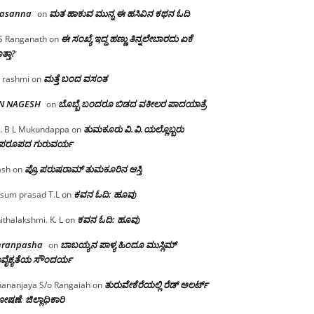
rasanna
ಮತ ಹಾಕುವ ಮುನ್ನ ಈ ಹಸಿವಿನ ಕಥನ ಓದಿ
on
ಈ ಸಂಖ್ಯೆ ಇದ್ದ ಹಣ್ಣು ತಿನ್ನಲೇಬಾರದು ಏಕೆ
S Ranganath
on
ತ್ತಾ?
ಮತ್ತೆ ಬಂದ ವಸಂತ
 rashmi
on
 N NAGESH
ಬೊಬ್ಬೆ ಬಂದರೂ ಬಿಡದ ವಕೀಲರ ಪಾದಯಾತ್ರೆ
on
ತುಮಕೂರು‌ ವಿ.ವಿ.ಯಲ್ಲೊಬ್ಬರು
. B L Mukundappa
on
ಪರೂಪದ ಗುರುವರ್ಯ
ಪ್ರೊ.ಪರುಷರಾಮ್ ತುಮಕೂರಿನ ಆಸ್ತಿ
ash
on
ಕವನ ಓದಿ: ಹೂವು
sum prasad T.L
on
ಕವನ ಓದಿ: ಹೂವು
ithalakshmi. K. L
on
mranpasha
ಬಾಬಯ್ಯನ ಪಾಳ್ಯ ಹಿಂದೂ ಮುಸ್ಲಿಮ್
on
ವೈಕ್ಯತೆಯ ಸೌಂದರ್ಯ
ತುರುವೇಕೆರೆಯಲ್ಲಿ ರೆಡ್ ಅಲರ್ಟ್
ananjaya S/o Rangaiah
on
ಷಣೆ: ಜಿಲ್ಲಾಧಿಕಾರಿ