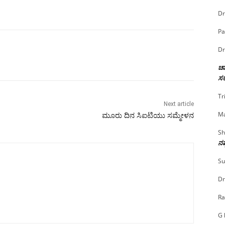
Dr
Pa
Dr
ಚಾ
ಸರ
Tr
Next article
Ma
ಮೂರು ದಿನ ಸಿಐಟಿಯು ಸಮ್ಮೇಳನ
Sh
ನಷ
Su
Dr
Ra
G 