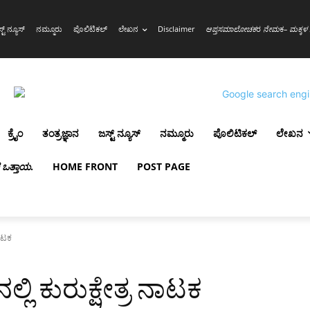
್ಟ್ ನ್ಯೂಸ್
ನಮ್ಮೂರು
ಪೊಲಿಟಿಕಲ್
ಲೇಖನ
Disclaimer
ಆಪ್ತಸಮಾಲೋಚಕ
ರ
ನೇಮ
ಕ
– ಮಕ್ಕಳ 
ಕ್ರೈಂ
ತಂತ್ರಜ್ಞಾನ
ಜಸ್ಟ್ ನ್ಯೂಸ್
ನಮ್ಮೂರು
ಪೊಲಿಟಿಕಲ್
ಲೇಖನ
ಳ ಒತ್ತಾಯ
.
HOME FRONT
POST PAGE
ನಾಟಕ
ಿ ಕುರುಕ್ಷೇತ್ರ ನಾಟಕ