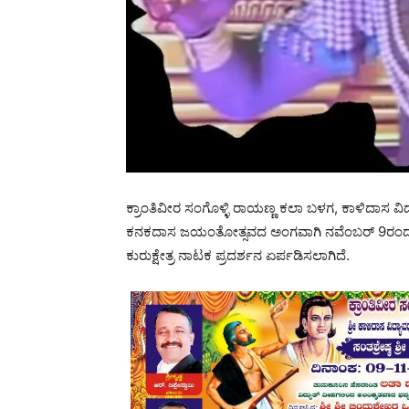
ಕ್ರಾಂತಿವೀರ ಸಂಗೊಳ್ಳಿ ರಾಯಣ್ಣ ಕಲಾ ಬಳಗ, ಕಾಳಿದಾಸ ವಿ
ಕನಕದಾಸ ಜಯಂತೋತ್ಸವದ ಅಂಗವಾಗಿ ನವೆಂಬರ್ 9ರಂದು ಬೆಳಗ್
ಕುರುಕ್ಷೇತ್ರ ನಾಟಕ ಪ್ರದರ್ಶನ ಏರ್ಪಡಿಸಲಾಗಿದೆ.