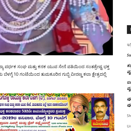
ಇನ್
Su
ಕನ
ದ್ಯಾ ವರ್ಧಕ ಸಂಘ ಮತ್ತು ಕನಕ ಯುವ ಸೇನೆ ವತಿಯಿಂದ ಸಂತಶ್ರೇಷ್ಟ ಭಕ್ತ
ವ್ಯ
ಗೆ 10 ಗಂಟೆಯಿಂದ ತುಮಕೂರಿನ ಗುಬ್ಬಿ ವೀರಣ್ಣ ಕಲಾ ಕ್ಷೇತ್ರದಲ್ಲಿ
ಬಹ
ವ್ಯ
ವೂ
ವೂ
Sh
U