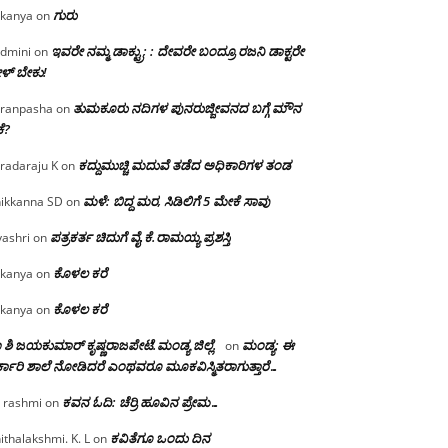
ಗುರು
kanya
on
ಇವರೇ ನಮ್ಮ ಡಾಕ್ಟ್ರು; : ದೇವರೇ ಬಂದ್ರೂ ರಜನಿ ಡಾಕ್ಟರೇ
dmini
on
ಳ್ ಬೇಕು!
ತುಮಕೂರು ನದಿಗಳ ಪುನರುಜ್ಜೀವನದ ಬಗ್ಗೆ ಮೌನ
ranpasha
on
ೆ?
ಕದ್ದುಮುಚ್ಚಿ ಮದುವೆ ತಡೆದ ಅಧಿಕಾರಿಗಳ ತಂಡ
radaraju K
on
ಮಳೆ: ಬಿದ್ದ ಮರ, ಸಿಡಿಲಿಗೆ 5 ಮೇಕೆ ಸಾವು
ikkanna SD
on
ಪತ್ರಕರ್ತ ಚಿದುಗೆ ವೈ.ಕೆ.ರಾಮಯ್ಯ ಪ್ರಶಸ್ತಿ
yashri
on
ಕೊಳಲ ಕರೆ
kanya
on
ಕೊಳಲ ಕರೆ
kanya
on
 ಶಿ ಜಯಕುಮಾರ್ ಕೃಷ್ಣರಾಜಪೇಟೆ.ಮಂಡ್ಯ ಜಿಲ್ಲೆ.
ಮಂಡ್ಯ: ಈ
on
್ಕಾರಿ ಶಾಲೆ ನೋಡಿದರೆ ಎಂಥವರೂ ಮೂಕವಿಸ್ಮಿತರಾಗುತ್ತಾರೆ…
ಕವನ ಓದಿ: ಚೆರ್ರಿ ಹೂವಿನ ಪ್ರೇಮ…
 rashmi
on
ಕವಿತೆಗೂ ಒಂದು ದಿನ
ithalakshmi. K. L
on