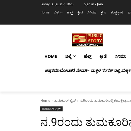
Friday, August 7, 2026
Sign in / Join
Home
ಜಿಲ್ಲೆ
ಹೆಲ್ತ್
ಕ್ರೀಡೆ
ಸಿನಿಮಾ
ಕ್ರೈಂ
ತಂತ್ರಜ್ಞಾನ
ಜಸ
HOME
ಜಿಲ್ಲೆ
ಹೆಲ್ತ್
ಕ್ರೀಡೆ
ಸಿನಿಮಾ
ಆಪ್ತಸಮಾಲೋಚಕ
ರ
ನೇಮ
ಕ
– ಮಕ್ಕಳ ಸಂಸತ್ ನಲ್ಲಿ ಮಕ್ಕ
Home
ತುಮಕೂರ್ ಲೈವ್
ನ.9ರಂದು ತುಮಕೂರಿನಲ್ಲಿ ಕುರುಕ್ಷೇತ್ರ 
ತುಮಕೂರ್ ಲೈವ್
ನ.9ರಂದು ತುಮಕೂರಿನಲ್ಲ