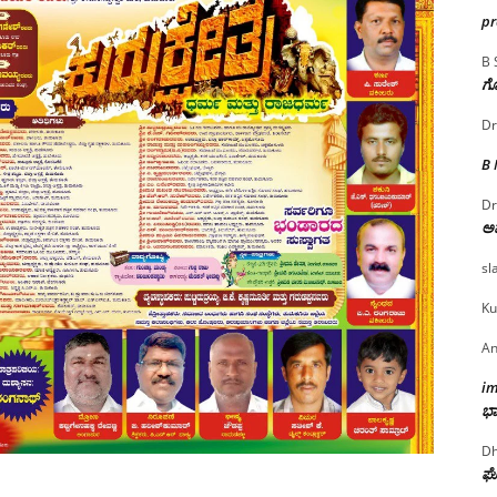
p
B 
ಗೊ
Dr
B
Dr
ಅ
sl
Ku
An
i
ಭಾ
Dh
ಘೋ