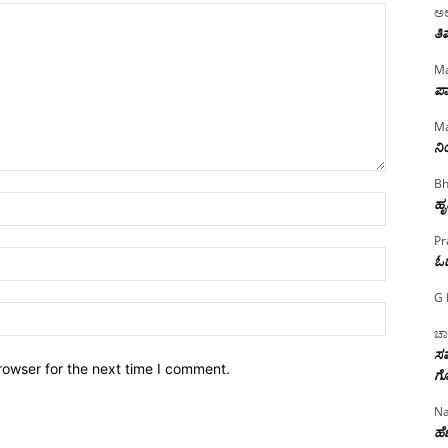
ಅಲ
ತಿ
Ma
ಪಾ
Ma
ನ
Bh
Name:*
ಹೃ
Pr
Email:*
ಓ
G 
Website:
ಚಾ
ಸಮ
rowser for the next time I comment.
ಗೊ
Na
ಹೆಣ