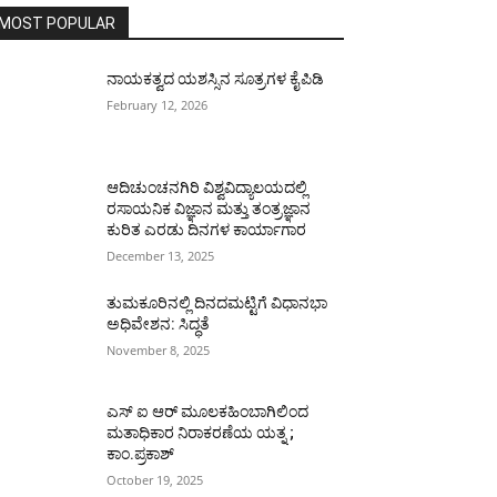
MOST POPULAR
ನಾಯಕತ್ವದ ಯಶಸ್ಸಿನ ಸೂತ್ರಗಳ ಕೈಪಿಡಿ
February 12, 2026
ಆದಿಚುಂಚನಗಿರಿ ವಿಶ್ವವಿದ್ಯಾಲಯದಲ್ಲಿ
ರಸಾಯನಿಕ ವಿಜ್ಞಾನ ಮತ್ತು ತಂತ್ರಜ್ಞಾನ
ಕುರಿತ ಎರಡು ದಿನಗಳ ಕಾರ್ಯಾಗಾರ
December 13, 2025
ತುಮಕೂರಿನಲ್ಲಿ ದಿನದಮಟ್ಟಿಗೆ ವಿಧಾನಭಾ
ಅಧಿವೇಶನ: ಸಿದ್ಧತೆ
November 8, 2025
ಎಸ್ ಐ ಆರ್ ಮೂಲಕಹಿಂಬಾಗಿಲಿಂದ
ಮತಾಧಿಕಾರ ನಿರಾಕರಣೆಯ ಯತ್ನ ;
ಕಾಂ.ಪ್ರಕಾಶ್
October 19, 2025