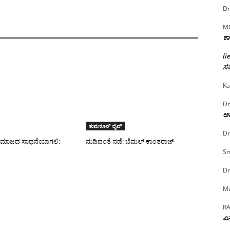
Dr
M
ಕಾ
li
ಸರ
Ka
Dr
ಅದ
ತುಮಕೂರ್ ಲೈವ್
Dr
 ಸಮಾಜದ ಸಾಧನೆಯಾಗಲಿ:
ನುಡಿದಂತೆ ನಡೆ: ಬೆಮಲ್ ಕಾಂತರಾಜ್
Sm
Dr
Ma
R
ಏನ