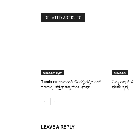
RELATED ARTICLES
ತುಮಕೂರ್ ಲೈವ್
ತುಮಕೂರು
Tumkuru: ಕಾಮಗಾರಿ ಹೆಸರಲ್ಲಿ ರಸ್ತೆ ಬಂದ್
ನಿಮ್ಮ ಸಾಧನೆ
ಸರಿಯಲ್ಲ: ಹೆತ್ತೇನಹಳ್ಳಿ ಮಂಜುನಾಥ್
ವೂಡೇ ಕೃಷ್ಣ
LEAVE A REPLY