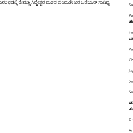
ಭದಲ್ಲಿ ರೇವಣ್ಣ ಸಿದ್ದೇಶ್ವರ ಮಠದ ಬಿಂದುಶೇಖರ ಒಡೆಯರ್ ಸಾನಿಧ್ಯ
Su
Pa
ಹೇ
im
ಏಕ
Va
Ch
Ja
Su
Su
ಚಾ
ಸರ
Dr
An