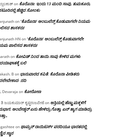
ಕೊರೊನಾ: ಇಂದು 13 ಮಂದಿ ಸಾವು, ತುಮಕೂರು,
್ಲಾಬಕಾಶ್
on
ಪಟೂರಿನಲ್ಲಿ ಹೆಚ್ಚಿದ ಸೋಂಕು
‘ಕೊರೊನಾ’ ಅಂಬುಲೆನ್ಸ್ ಕೊಡುವಾಗಲೇ ನಿಯಮ
njunath
on
ಲಿಸದ ಶಾಸಕರು!
‘ಕೊರೊನಾ’ ಅಂಬುಲೆನ್ಸ್ ಕೊಡುವಾಗಲೇ
njunath HN
on
ಿಯಮ ಪಾಲಿಸದ ಶಾಸಕರು!
ಕೋವಿಡ್ ನಿಂದ ತಾಯಿ ಸಾವು ಕೇಳಿದ ಮಗಳು
arath
on
ದಯಾಘಾತಕ್ಕೆ ಬಲಿ
ಭಾನುವಾರದ ಕವಿತೆ: ಕೊರೊನಾ ಪೀಡಿತರು
akash. B
on
ದಲೇಬೇಕಾದ- ನದಿ
ಕೋರೋಣ
L Devaraja
on
ಆಸ್ತಿಯಲ್ಲಿ ಹೆಣ್ಣು ಮಕ್ಕಳಿಗೆ
 ಶಿ ಜಯಕುಮಾರ್ ಕೃಷ್ಣರಾಜಪೇಟೆ
on
ಭಾಗ; ಅಂಬೇಡ್ಕರ್ ಏನು ಹೇಳಿದ್ರು ಗೊತ್ತಾ, ಏನ್ ತ್ಯಾಗ ಮಾಡಿದ್ರು
ತ್ತಾ…
ಥಾಮ್ಸನ್ ರಾಯಿಟರ್ಸ್ ವರದಿಯೂ ಭಾರತದಲ್ಲಿ
gashtee
on
್ಣಿನ ಸ್ಥಾನ‌