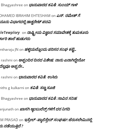
ಭಾನುವಾರದ ಕವಿತೆ: ಸುಂಯ್ ಗಾಳಿ
 Bhagyashree
on
ಎಸ್. ರಮೇಶ್ ಗೆ
OHAMED IBRAHIM EHTESHAM
on
ನೂನು ವಿಭಾಗದಲ್ಲಿ ಡಾಕ್ಟರೇಟ್ ಪದವಿ
eleTewplory
ರಾಷ್ಟ್ರೀಯ ವಿಜ್ಞಾನ ಸಮಾವೇಶಕ್ಕೆ‌ ತುಮಕೂರು
on
್ಕಾರಿ ಶಾಲೆ ಹುಡುಗರು
ಹಳ್ಳಿಯಲ್ಲೊಂದು ಪರಿಸರ ಸಂಘ ಕಟ್ಟಿ…
ntharaju JN
on
ಅಪ್ಪಂದಿರ ದಿನದ ವಿಶೇಷ: ನಾನು ಏನಾಗಿದ್ದೇನೋ‌
 rashmi
on
ೆಲ್ಲವೂ ಅಪ್ಪನೇ…
ಭಾನುವಾರದ ಕವಿತೆ: ಉಸಿರು
 rashmi
on
ಕವಿತೆ: ಸಣ್ಣ ಸೂಜಿ
iths g kulkarni
on
ಭಾನುವಾರದ ಕವಿತೆ :ಸಾವಿನ ಸನಿಹ
 Bhagyashree
on
ಖಾಸಗಿ ಆ್ಯಂಬುಲೆನ್ಸ್ ಗಳಿಗೆ ದರ ನಿಗದಿ
njunath
on
ಇಸ್ರೇಲ್ -ಪ್ಯಾಲಿಸ್ತೇನ್ ಸಂಘರ್ಷ:ಜೆರುಸಲೇಮಿನಲ್ಲಿ
AM PRASAD
on
ು ನಡೆಯುತ್ತಿದೆ ?