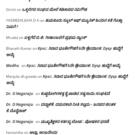
ಒಕ್ಕಲಿಗರ ಸಂಘದ ಮೇಲೆ ಕಿಡಿಕಾರಿದ ರವಿಗೌಡ
Girish
on
ತುಮಕೂರು ಸ್ಕೂಲ್ ಆಫ್ ಮ್ಯೂಸಿಕ್ ಹಿಂದಿನ ಕತೆ ಗೊತ್ತಾ
YASMEEN JAHA D A
on
ನಿಮಗೆ ?
ಬಳ್ಳಗೆರೆ ಬಿ.ಜಿ. ಗೀತಾಂಜಲಿಗೆ ಪ್ರಥಮ ರ‌್ಯಾಂಕ್
Mrudul
on
Kpsc: ಸಿರಾದ ಭೂತೇಗೌಡಗೆ 6ನೇ ಶ್ರೇಯಾಂಕ: Dysp ಹುದ್ದೆಗೆ
Bharath Kumar
on
ಆಯ್ಕೆ
Madhu
Kpsc: ಸಿರಾದ ಭೂತೇಗೌಡಗೆ 6ನೇ ಶ್ರೇಯಾಂಕ: Dysp ಹುದ್ದೆಗೆ ಆಯ್ಕೆ
on
Kpsc: ಸಿರಾದ ಭೂತೇಗೌಡಗೆ 6ನೇ ಶ್ರೇಯಾಂಕ: Dysp ಹುದ್ದೆಗೆ
Manjula dh gowda
on
ಆಯ್ಕೆ
Dr. O Nagaraju
ಕುಷ್ಠರೋಗಿಗಳತ್ತ ಕೈ ಚಾಚಿದ ಸತ್ಯಸಾಯಿ ಸಂಘಟನೆ
on
Dr. O Nagaraju
ದಬ್ಬಾಳಿಕೆ, ದಮನಕಾರಿ ನೀತಿ ಸಲ್ಲದು – ಜನಪರ ಚಿಂತಕ
on
ಕೆ.ದೊರೈರಾಜ್
Dr. O Nagaraju
ಮುಖ್ಯಶಿಕ್ಷಕರ ಕರ್ತವ್ಯ ಲೋಪ : ಪೋಷಕರ ಧರಣಿ
on
ಅಬ್ಬಾ, ಆಂಜನೇಯ!
hemantha
on