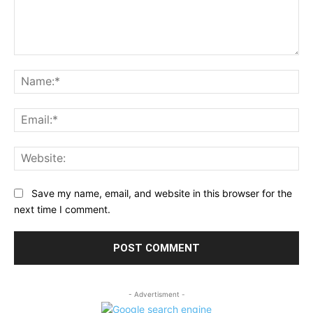
Comment:
Na
Ema
Web
Save my name, email, and website in this browser for the
next time I comment.
- Advertisment -