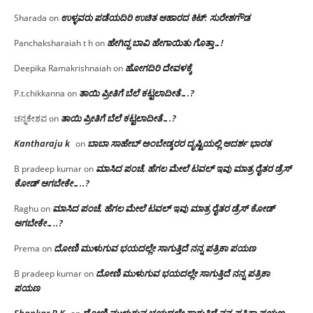
ಉಳ್ಳವರು ಪಡೆಯದಿರಿ ಉಚಿತ ಆಹಾರದ ಕಿಟ್: ಸುರೇಶಗೌಡ
Sharada
on
ಹೇಗಿದ್ದ ಬಾವಿ ಹೇಗಾಯಿತು ಗೊತ್ತಾ…!
Panchaksharaiah t h
on
ಹೋಗದಿರಿ ದೇವಳಕ್ಕೆ
Deepika Ramakrishnaiah
on
ತಾಯಿ ಪ್ರೀತಿಗೆ ಬೆಲೆ ಕಟ್ಟಲಾದೀತೆ….?
P.t.chikkanna
on
ತಾಯಿ ಪ್ರೀತಿಗೆ ಬೆಲೆ ಕಟ್ಟಲಾದೀತೆ….?
ಚನ್ನಕೇಶವ
on
Kantharaju k
ಬಾಬಾ ಸಾಹೇಬ್ ಅಂಬೇಡ್ಕರರ ದೃಷ್ಟಿಯಲ್ಲಿ ಆದರ್ಶ ಭಾರತ
on
ಮಾಸಿದ ಪಂಚೆ, ಹೆಗಲ ಮೇಲೆ ಟವಲ್‌ ಇವು ಮಾತ್ರ ರೈತರ ಡ್ರೆಸ್‌
B pradeep kumar
on
ಕೋಡ್ ಆಗಬೇಕೇ…..?‌
ಮಾಸಿದ ಪಂಚೆ, ಹೆಗಲ ಮೇಲೆ ಟವಲ್‌ ಇವು ಮಾತ್ರ ರೈತರ ಡ್ರೆಸ್‌ ಕೋಡ್
Raghu
on
ಆಗಬೇಕೇ…..?‌
ದೋಣಿ ಮುಳುಗುವ ಭಯದಲ್ಲೇ ಸಾಗುತ್ತಿದೆ ನನ್ನ ಪತ್ರಿಕಾ ಪಯಣ
Prema
on
ದೋಣಿ ಮುಳುಗುವ ಭಯದಲ್ಲೇ ಸಾಗುತ್ತಿದೆ ನನ್ನ ಪತ್ರಿಕಾ
B pradeep kumar
on
ಪಯಣ
Shankar B K
ದೋಣಿ ಮುಳುಗುವ ಭಯದಲ್ಲೇ ಸಾಗುತ್ತಿದೆ ನನ್ನ ಪತ್ರಿಕಾ ಪಯಣ