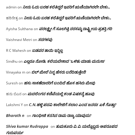
ನೀನು ಓದು ಬರಹ ಕಲಿತಿದ್ದರೆ ಇವರಿಗೆ ಋಣಿಯಾಗಿರಲೇ ಬೇಕು…
admin
on
ನೀನು ಓದು ಬರಹ ಕಲಿತಿದ್ದರೆ ಇವರಿಗೆ ಋಣಿಯಾಗಿರಲೇ ಬೇಕು…
ಹರಿನೇತ್ರ
on
ವರಲಕ್ಷ್ಮೀ ಗೆ ಸೂಲಗಿತ್ತಿ ನರಸಮ್ಮ‌ ರಾಷ್ಟ್ರೀಯ ಪ್ರಶಸ್ತಿ ಗರಿ
Ayisha Sulthana
on
ಸರಗಳವು
Vaishnavi Metri
on
ಬಡವರ ತಾಯಿ ಇನ್ನಿಲ್ಲ
R C Mahesh
on
ಎಲ್ಲರೂ ನೋಡಿ, ಕಲಿಯಬೇಕಾದ ‘ಒಳಿತು ಮಾಡು ಮನುಸಾ’
Sindhu
on
ಬಿಲ್ ಮೇಲೆ ನಿನ್ನ ಹೆಸರು ಬರೆದಿಡುತ್ತೇನೆ!
Vinayaka m
on
ಹಸು ಸಾಕಣೆದಾರರಿಗೆ ಬಂದಿದೆ ಹೊಸ ಹಸಿರು ಮೇವು
Suresh
on
ಮದಲಿಂಗನ ಕಣಿವೆಯಲ್ಲಿ ಕಂಡ ವಿಷಕನ್ಯೆ ಹೂವು
ಹನು ಬಿಎನ
on
C.N.ಹಳ್ಳಿ ಪದವಿ ಕಾಲೇಜಿಗೆ ಸಲಾಂ‌ ಎಂದ ಜನರು! ಏಕೆ ಗೊತ್ತಾ?
Lakshmi Y
on
Bharath n
ಗಾಂಧೀಜಿ ಕನಸಿನ ರಾಮ ರಾಜ್ಯ ಯಾವುದು?
on
Shiva kumar Rudrappa
ತುಮಕೂರು‌ ವಿ.ವಿ.ಯಲ್ಲೊಬ್ಬರು ಅಪರೂಪದ
on
ಗುರುವರ್ಯ