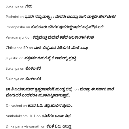
ಗುರು
Sukanya
on
ಇವರೇ ನಮ್ಮ ಡಾಕ್ಟ್ರು; : ದೇವರೇ ಬಂದ್ರೂ ರಜನಿ ಡಾಕ್ಟರೇ ಹೇಳ್ ಬೇಕು!
Padmini
on
ತುಮಕೂರು ನದಿಗಳ ಪುನರುಜ್ಜೀವನದ ಬಗ್ಗೆ ಮೌನ ಏಕೆ?
imranpasha
on
ಕದ್ದುಮುಚ್ಚಿ ಮದುವೆ ತಡೆದ ಅಧಿಕಾರಿಗಳ ತಂಡ
Varadaraju K
on
ಮಳೆ: ಬಿದ್ದ ಮರ, ಸಿಡಿಲಿಗೆ 5 ಮೇಕೆ ಸಾವು
Chikkanna SD
on
ಪತ್ರಕರ್ತ ಚಿದುಗೆ ವೈ.ಕೆ.ರಾಮಯ್ಯ ಪ್ರಶಸ್ತಿ
Jayashri
on
ಕೊಳಲ ಕರೆ
Sukanya
on
ಕೊಳಲ ಕರೆ
Sukanya
on
ಚಾ ಶಿ ಜಯಕುಮಾರ್ ಕೃಷ್ಣರಾಜಪೇಟೆ.ಮಂಡ್ಯ ಜಿಲ್ಲೆ.
ಮಂಡ್ಯ: ಈ ಸರ್ಕಾರಿ ಶಾಲೆ
on
ನೋಡಿದರೆ ಎಂಥವರೂ ಮೂಕವಿಸ್ಮಿತರಾಗುತ್ತಾರೆ…
ಕವನ ಓದಿ: ಚೆರ್ರಿ ಹೂವಿನ ಪ್ರೇಮ…
Dr rashmi
on
ಕವಿತೆಗೂ ಒಂದು ದಿನ
Anithalakshmi. K. L
on
ಕವಿತೆ ಓದಿ: ಯುದ್ಧ
Dr kalpana viswanath
on