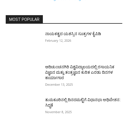
MOST POPULAR
ನಾಯಕತ್ವದ ಯಶಸ್ಸಿನ ಸೂತ್ರಗಳ ಕೈಪಿಡಿ
February 12, 2026
ಆದಿಚುಂಚನಗಿರಿ ವಿಶ್ವವಿದ್ಯಾಲಯದಲ್ಲಿ ರಸಾಯನಿಕ
ವಿಜ್ಞಾನ ಮತ್ತು ತಂತ್ರಜ್ಞಾನ ಕುರಿತ ಎರಡು ದಿನಗಳ
ಕಾರ್ಯಾಗಾರ
December 13, 2025
ತುಮಕೂರಿನಲ್ಲಿ ದಿನದಮಟ್ಟಿಗೆ ವಿಧಾನಭಾ ಅಧಿವೇಶನ:
ಸಿದ್ಧತೆ
November 8, 2025