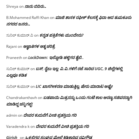
ನಾನು ಬಿದಿರು…
Shreya
on
ಮಾಜಿ ಶಾಸಕ ರಫೀಕ್ ಕೆಲಸಕ್ಕೆ ಫಿದಾ ಆದ ತುಮಕೂರು
B.Mohammed Raffi Khan
on
ನಗರದ ಜನರು…
ಕನ್ನಡ ಪತ್ರಿಕೆಗಳು ಮುಂದೇನು?
ಸುನಿಲ್ ಕುಮಾರ್.ವಿ
on
ಅಜ್ಞಾತಿಗಳ ಆತ್ಮ ಚರಿತ್ರೆ
Rajani
on
LockDown: ಇಲ್ನೋಡಿ ಹಳ್ಳಿಗರ ಶೈಲಿ..
Praneeth
on
ಬಸ್, ರೈಲು ಇಲ್ಲ; ವಿ.ವಿ.ಗಳಿಗೆ ರಜೆ ಸಾರಿದ UGC, 9 ಜಿಲ್ಲೆಗಳಲ್ಲಿ
ಸುನಿಲ್ ಕುಮಾರ್
on
ಎಲ್ಲವೂ ಕಡಿತ
LIC ಖಾಸಗೀಕರಣ ಮಾಡುತ್ತಿಲ್ಲ, ಷೇರು ಮಾರಾಟ ಅಷ್ಟೇ
ಸುನಿಲ್ ಕುಮಾರ್
on
ಬಡಪಾಯಿ ಮಿತ್ರನನ್ನು ಒಂದು ಗಂಟೆ ಕಾಲ ಅರಣ್ಯ ಸಚಿವರನ್ನಾಗಿ
Chandrakanthavh
on
ಮಾಡಿದ್ದ ಚನ್ನಿಗಪ್ಪ!
ದೇವರ ಕುದುರೆಗೆ ವೀಚಿ ಪ್ರಶಸ್ತಿಯ ಗರಿ
admin
on
ದೇವರ ಕುದುರೆಗೆ ವೀಚಿ ಪ್ರಶಸ್ತಿಯ ಗರಿ
Varadendra k
on
Girish
ಒಕ್ಕಲಿಗರ ಸಂಘದ ಮೇಲೆ ಕಿಡಿಕಾರಿದ ರವಿಗೌಡ
on