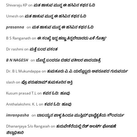
ಮತ ಹಾಕುವ ಮುನ್ನ ಈ ಹಸಿವಿನ ಕಥನ ಓದಿ
Shivaraju KP
on
ಮತ ಹಾಕುವ ಮುನ್ನ ಈ ಹಸಿವಿನ ಕಥನ ಓದಿ
Umesh
on
prasanna
ಮತ ಹಾಕುವ ಮುನ್ನ ಈ ಹಸಿವಿನ ಕಥನ ಓದಿ
on
ಈ ಸಂಖ್ಯೆ ಇದ್ದ ಹಣ್ಣು ತಿನ್ನಲೇಬಾರದು ಏಕೆ ಗೊತ್ತಾ?
B S Ranganath
on
ಮತ್ತೆ ಬಂದ ವಸಂತ
Dr rashmi
on
B N NAGESH
ಬೊಬ್ಬೆ ಬಂದರೂ ಬಿಡದ ವಕೀಲರ ಪಾದಯಾತ್ರೆ
on
ತುಮಕೂರು‌ ವಿ.ವಿ.ಯಲ್ಲೊಬ್ಬರು ಅಪರೂಪದ ಗುರುವರ್ಯ
Dr. B L Mukundappa
on
ಪ್ರೊ.ಪರುಷರಾಮ್ ತುಮಕೂರಿನ ಆಸ್ತಿ
slash
on
ಕವನ ಓದಿ: ಹೂವು
Kusum prasad T.L
on
ಕವನ ಓದಿ: ಹೂವು
Anithalakshmi. K. L
on
imranpasha
ಬಾಬಯ್ಯನ ಪಾಳ್ಯ ಹಿಂದೂ ಮುಸ್ಲಿಮ್ ಭಾವೈಕ್ಯತೆಯ ಸೌಂದರ್ಯ
on
ತುರುವೇಕೆರೆಯಲ್ಲಿ ರೆಡ್ ಅಲರ್ಟ್ ಘೋಷಣೆ:
Dhananjaya S/o Rangaiah
on
ಜಿಲ್ಲಾಧಿಕಾರಿ