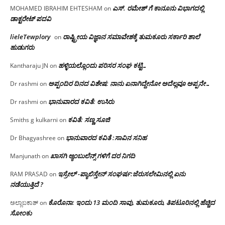
ಎಸ್. ರಮೇಶ್ ಗೆ ಕಾನೂನು ವಿಭಾಗದಲ್ಲಿ
MOHAMED IBRAHIM EHTESHAM
on
ಡಾಕ್ಟರೇಟ್ ಪದವಿ
lieleTewplory
ರಾಷ್ಟ್ರೀಯ ವಿಜ್ಞಾನ ಸಮಾವೇಶಕ್ಕೆ‌ ತುಮಕೂರು ಸರ್ಕಾರಿ ಶಾಲೆ
on
ಹುಡುಗರು
ಹಳ್ಳಿಯಲ್ಲೊಂದು ಪರಿಸರ ಸಂಘ ಕಟ್ಟಿ…
Kantharaju JN
on
ಅಪ್ಪಂದಿರ ದಿನದ ವಿಶೇಷ: ನಾನು ಏನಾಗಿದ್ದೇನೋ‌ ಅದೆಲ್ಲವೂ ಅಪ್ಪನೇ…
Dr rashmi
on
ಭಾನುವಾರದ ಕವಿತೆ: ಉಸಿರು
Dr rashmi
on
ಕವಿತೆ: ಸಣ್ಣ ಸೂಜಿ
Smiths g kulkarni
on
ಭಾನುವಾರದ ಕವಿತೆ :ಸಾವಿನ ಸನಿಹ
Dr Bhagyashree
on
ಖಾಸಗಿ ಆ್ಯಂಬುಲೆನ್ಸ್ ಗಳಿಗೆ ದರ ನಿಗದಿ
Manjunath
on
ಇಸ್ರೇಲ್ -ಪ್ಯಾಲಿಸ್ತೇನ್ ಸಂಘರ್ಷ:ಜೆರುಸಲೇಮಿನಲ್ಲಿ ಏನು
RAM PRASAD
on
ನಡೆಯುತ್ತಿದೆ ?
ಕೊರೊನಾ: ಇಂದು 13 ಮಂದಿ ಸಾವು, ತುಮಕೂರು, ತಿಪಟೂರಿನಲ್ಲಿ ಹೆಚ್ಚಿದ
ಅಲ್ಲಾಬಕಾಶ್
on
ಸೋಂಕು