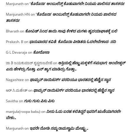
‘ಕೊರೊನಾ’ ಅಂಬುಲೆನ್ಸ್ ಕೊಡುವಾಗಲೇ ನಿಯಮ ಪಾಲಿಸದ ಶಾಸಕರು!
Manjunath
on
‘ಕೊರೊನಾ’ ಅಂಬುಲೆನ್ಸ್ ಕೊಡುವಾಗಲೇ ನಿಯಮ ಪಾಲಿಸದ
Manjunath HN
on
ಶಾಸಕರು!
ಕೋವಿಡ್ ನಿಂದ ತಾಯಿ ಸಾವು ಕೇಳಿದ ಮಗಳು ಹೃದಯಾಘಾತಕ್ಕೆ ಬಲಿ
Bharath
on
ಭಾನುವಾರದ ಕವಿತೆ: ಕೊರೊನಾ ಪೀಡಿತರು ಓದಲೇಬೇಕಾದ- ನದಿ
Prakash. B
on
ಕೋರೋಣ
G L Devaraja
on
ಆಸ್ತಿಯಲ್ಲಿ ಹೆಣ್ಣು ಮಕ್ಕಳಿಗೆ ಸಮಭಾಗ; ಅಂಬೇಡ್ಕರ್
ಚಾ ಶಿ ಜಯಕುಮಾರ್ ಕೃಷ್ಣರಾಜಪೇಟೆ
on
ಏನು ಹೇಳಿದ್ರು ಗೊತ್ತಾ, ಏನ್ ತ್ಯಾಗ ಮಾಡಿದ್ರು ಗೊತ್ತಾ…
ಥಾಮ್ಸನ್ ರಾಯಿಟರ್ಸ್ ವರದಿಯೂ ಭಾರತದಲ್ಲಿ ಹೆಣ್ಣಿನ ಸ್ಥಾನ‌
Nagashtee
on
ಥಾಮ್ಸನ್ ರಾಯಿಟರ್ಸ್ ವರದಿಯೂ ಭಾರತದಲ್ಲಿ ಹೆಣ್ಣಿನ ಸ್ಥಾನ‌
ಆರ್.ಸಿ.ಮಹೇಶ್
on
ಗುಸು ಗುಸು ಪಿಸು ಪಿಸು
Savitha
on
ನೀನು ಓದು ಬರಹ ಕಲಿತಿದ್ದರೆ ಇವರಿಗೆ ಋಣಿಯಾಗಿರಲೇ
manjula(roopa babu)
on
ಬೇಕು…
ಇವರೇ‌ ನೋಡಿ‌ ನಮ್ಮ‌ ರಾಮಸ್ವಾಮಿ ಮೇಷ್ಟ್ರು…
Manjunath
on