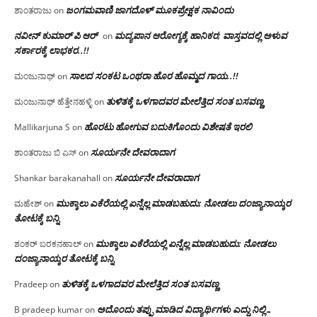
ಜಂಗಮವಾಣಿ ಜಾಗದೊಳ್ ಮೂಕಪ್ರೇಕ್ಷಕ ನಾವಿಂದು
ಶಾಂತರಾಜು
on
ನವೀನ್ ಕುಮಾರ್ ಪಿ ಆರ್
ಮದ್ಯಪಾನ ಆರೋಗ್ಯಕ್ಕೆ ಹಾನಿಕರ; ವಾಸ್ತವದಲ್ಲಿ ಅಳುವ
on
ಸರ್ಕಾರಕ್ಕೆ ಲಾಭಕರ..!!
ಸಾಲದ ಸಂಕಟ ಒಂಥರಾ ಹೊರ ಹೊಮ್ಮದ ಗಾಯ..!!
ಮಂಜುನಾಥ್
on
ತುಳಿತಕ್ಕೆ ಒಳಗಾದವರ ಮೇಲೆತ್ತಿದ ಸಂತ ಬಸವಣ್ಣ
ಮಂಜುನಾಥ್ ಹೆತ್ತೇನಹಳ್ಳಿ
on
ಹೊರಟು ಹೋಗುವ ಬದುಕಿಗೊಂದು ವಿಶೇಷತೆ ಇರಲಿ
Mallikarjuna S
on
ಸೂರ್ಯನೇ ದೇವರಾದಾಗ
ಶಾಂತರಾಜು ಬಿ ಎಸ್
on
ಸೂರ್ಯನೇ ದೇವರಾದಾಗ
Shankar barakanahall
on
ಮುಕ್ಕಾಲು ಎಕೆರೆಯಲ್ಲಿ ಏನ್ನೆಲ್ಲ‌ ಮಾಡಬಹುದು: ನೋಡಲು ದಂಜ್ಯಾನಾಯ್ಕರ
ಮಹೇಶ್
on
ತೋಟಕ್ಕೆ ಬನ್ನಿ
ಮುಕ್ಕಾಲು ಎಕೆರೆಯಲ್ಲಿ ಏನ್ನೆಲ್ಲ‌ ಮಾಡಬಹುದು: ನೋಡಲು
ಶಂಕರ್ ಬರಕನಹಾಲ್
on
ದಂಜ್ಯಾನಾಯ್ಕರ ತೋಟಕ್ಕೆ ಬನ್ನಿ
ತುಳಿತಕ್ಕೆ ಒಳಗಾದವರ ಮೇಲೆತ್ತಿದ ಸಂತ ಬಸವಣ್ಣ
Pradeep
on
ಅದೊಂದು ತಪ್ಪು ಮಾಡಿದ ವಿದ್ಯಾರ್ಥಿಗಳು ಎದ್ದು ನಿಲ್ಲಿ…
B pradeep kumar
on