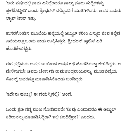
‘ಆರು ವರ್ಷದಲ್ಲಿ ನಾನು ಏನಿಲ್ಲೆಂದರೂ ನಾಲ್ಕು ನೂರು ಸುದ್ದಿಗಳನ್ನು
ಪ್ರಕಟಿಸಿದ್ದೀನಿ’ ಎಂದು ಶ್ರೀಧರನ್ ನನ್ನೊಂದಿಗೆ ಮಾತಿಗಿಳಿದರು. ಅವರ ಎದುರು
ಲ್ಯಾಪ್ ಟಾಪ್ ಇತ್ತು.
ಕಾಸರಗೋಡಿನ ಮೂಲೆಯ ಹಳ್ಳಿಯಲ್ಲಿ ಅಬ್ದುಲ್ ಕರೀಂ ಎನ್ನುವ ಜೀವ ಕಲ್ಲಿನ
ಎದೆಯಲ್ಲೂ ಒಂದು ಕಾಡು ಉಕ್ಕಿಸಿದ್ದರು. ಶ್ರೀಧರನ್ ಕ್ವಾಲಿಸ್ ಏರಿ
ಹೊರಟೇಬಿಟ್ಟರು.
ಈಗ ನನ್ನೆದುರು ಅವನ ಬಾಯಿಂದ ಅವನ ಕಥೆ ಹೊರಡಿಸುತ್ತಾ ಕುಳಿತಿದ್ದರು. ಆ
ವೇಳೆಗಾಗಲೇ ಅವರು ಚೇರ್ಕಾಡಿ ರಾಮಚಂದ್ರರಾಯರನ್ನು, ಮೂಡಬಿದ್ರೆಯ
ಸೋನ್ಸ್ ಅವರನ್ನೂ ಮಾತಾಡಿಸಿಕೊಂಡು ಬಂದಿದ್ದರು.
‘ಇದೇನು ಹುಚ್ಚು? ಈ ವಯಸ್ಸಿನಲ್ಲಿ?’ ಅಂದೆ.
ಒಂದು ಕ್ಷಣ ನನ್ನ ಮುಖ ನೋಡಿದವರೇ ‘ನೀವು ಎಂದಾದರೂ ಈ ಅಬ್ದುಲ್
ಕರೀಂನನ್ನು ಮಾತಾಡಿಸಿದ್ದಿರಾ? ಇಲ್ಲಿ ಬಂದಿದ್ದಿರಾ?’ ಎಂದರು.