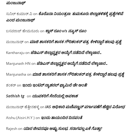
ಮಂಜು‌ನಾಥ್
ಕೊರೊನಾ ನಿಯಂತ್ರಣ: ತುಮಕೂರು ಜಿಲ್ಲಾಡಳಿತಕ್ಕೆ ಪ್ರಶ್ನೆಗಳಿವೆ
ಸುನಿಲ್ ಕುಮಾರ್.ವಿ
on
ಎಂದ ಮಂಜು‌ನಾಥ್
ಕ್ಲಾಸ್ ರೂಂ v/s ನ್ಯೂಸ್ ರೂಂ
ಬಸವರಾಜ್ ಹೇಮನೂರು
on
ಮಾಜಿ ಶಾಸಕರಿಗೆ ಶಾಸಕ ಗೌರಿಶಂಕರ್ ಪತ್ರ, ಕೇಳಿದ್ದಾರೆ ಹಲವು ಪ್ರಶ್ನೆ
ಮಂಜುನಾಥ್
on
ಜೆಡಿಎಸ್ ಜಿಲ್ಲಾಧ್ಯಕ್ಷರ ಆಯ್ಕೆಗೆ ನಡೆದಿದೆ ಲೆಕ್ಕಾಚಾರ…
Kantharaju
on
ಜೆಡಿಎಸ್ ಜಿಲ್ಲಾಧ್ಯಕ್ಷರ ಆಯ್ಕೆಗೆ ನಡೆದಿದೆ ಲೆಕ್ಕಾಚಾರ…
Manjunath HN
on
ಮಾಜಿ ಶಾಸಕರಿಗೆ ಶಾಸಕ ಗೌರಿಶಂಕರ್ ಪತ್ರ, ಕೇಳಿದ್ದಾರೆ ಹಲವು ಪ್ರಶ್ನೆ
Manjunatha
on
ಇಂದು ಇಂಟರ್ ನ್ಯಾಶನಲ್ ಫ್ಯಾಮಿಲಿ ಡೇ ಅಂತೆ!
ಶಂಕರ್
on
Sathish tg
ಯುವಕರಿಗೆ ಸೇನೆಯಲ್ಲಿ ಅವಕಾಶ
on
IAS ಅಧಿಕಾರಿ ಮಣಿವಣ್ಣನ್ ವರ್ಗಾವಣೆಗೆ ಹೆಚ್ಚಿದ‌ ವಿರೋಧ
ಮಂಜುನಾಥ್ ಹೆತ್ತೇನಹಳ್ಳಿ
on
ಇಂದು ತಾಯಂದಿರ ದಿನವಂತೆ
Aishu (Aisiri.H.Y )
on
ಯಾರ ಜೀವನವೂ ಅಷ್ಟು ಸುಲಭ, ಸರಾಗವಲ್ಲ ಏಕೆ ಗೊತ್ತಾ?
Rajesh
on