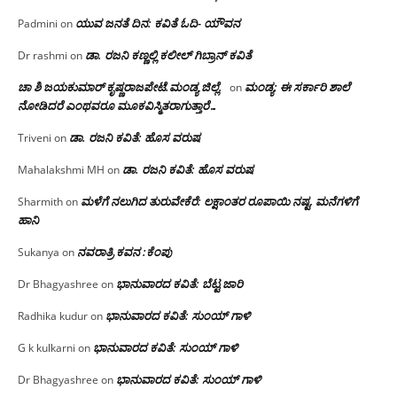
ಯುವ ಜನತೆ ದಿನ: ಕವಿತೆ ಓದಿ- ಯೌವನ
Padmini
on
ಡಾ. ರಜನಿ‌ ಕಣ್ಣಲ್ಲಿ ಕಲೀಲ್ ಗಿಬ್ರಾನ್ ಕವಿತೆ
Dr rashmi
on
ಚಾ ಶಿ ಜಯಕುಮಾರ್ ಕೃಷ್ಣರಾಜಪೇಟೆ.ಮಂಡ್ಯ ಜಿಲ್ಲೆ.
ಮಂಡ್ಯ: ಈ ಸರ್ಕಾರಿ ಶಾಲೆ
on
ನೋಡಿದರೆ ಎಂಥವರೂ ಮೂಕವಿಸ್ಮಿತರಾಗುತ್ತಾರೆ…
ಡಾ. ರಜನಿ ಕವಿತೆ: ಹೊಸ ವರುಷ
Triveni
on
ಡಾ. ರಜನಿ ಕವಿತೆ: ಹೊಸ ವರುಷ
Mahalakshmi MH
on
ಮಳೆಗೆ ನಲುಗಿದ ತುರುವೇಕೆರೆ: ಲಕ್ಷಾಂತರ ರೂಪಾಯಿ ನಷ್ಟ, ಮನೆಗಳಿಗೆ
Sharmith
on
ಹಾನಿ
ನವರಾತ್ರಿ ಕವನ :ಕೆಂಪು
Sukanya
on
ಭಾನುವಾರದ ಕವಿತೆ: ಬೆಟ್ಟ ಜಾರಿ
Dr Bhagyashree
on
ಭಾನುವಾರದ ಕವಿತೆ: ಸುಂಯ್ ಗಾಳಿ
Radhika kudur
on
ಭಾನುವಾರದ ಕವಿತೆ: ಸುಂಯ್ ಗಾಳಿ
G k kulkarni
on
ಭಾನುವಾರದ ಕವಿತೆ: ಸುಂಯ್ ಗಾಳಿ
Dr Bhagyashree
on