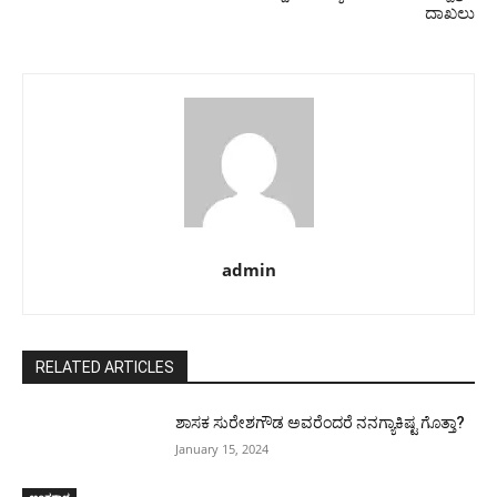
ದಾಖಲು
admin
RELATED ARTICLES
ಶಾಸಕ ಸುರೇಶಗೌಡ ಅವರೆಂದರೆ ನನಗ್ಯಾಕಿಷ್ಟ ಗೊತ್ತಾ?
January 15, 2024