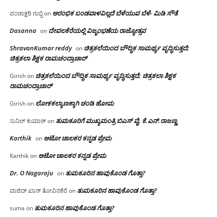
ಆರಂಭಿಕ ಬಂಡವಾಳವಿಲ್ಲದೆ ಬೆಳೆಯುವ ಬೆಳೆ- ಮಿಡಿ ಸೌತೆ
ಪಂಚಾಕ್ಷರಿ ಗುಬ್ಬಿ
on
Dasanna
ದೇವಲಕೆರೆಯಲ್ಲಿ ವಿಜೃಂಭಣೆಯ ರಾಜ್ಯೋತ್ಸವ
on
ShravanKumar reddy
ಚಿತ್ರಕಲೆಯಿಂದ ಬೌದ್ಧಿಕ ಸಾಮರ್ಥ್ಯ ವೃದ್ಧಿಸುತ್ತದೆ;
on
ಚಿತ್ರಕಲಾ ಶಿಕ್ಷಕ ರಾಮಚಂದ್ರಾಚಾರ್
ಚಿತ್ರಕಲೆಯಿಂದ ಬೌದ್ಧಿಕ ಸಾಮರ್ಥ್ಯ ವೃದ್ಧಿಸುತ್ತದೆ; ಚಿತ್ರಕಲಾ ಶಿಕ್ಷಕ
Girish
on
ರಾಮಚಂದ್ರಾಚಾರ್
ಲೋಕಕಲ್ಯಾಣಕ್ಕಾಗಿ ಚಂಡಿ ಹೋಮ
Girish
on
ತುಮಕೂರಿಗೆ ಮುಖ್ಯಮಂತ್ರಿ ಬಿಎಸ್ ವೈ: ಕೆ.ಎನ್.ರಾಜಣ್ಣ
ಸುನಿಲ್ ಕುಮಾರ್
on
Karthik
ಆಟೋ ಚಾಲಕರ ಕನ್ನಡ ಪ್ರೇಮ
on
ಆಟೋ ಚಾಲಕರ ಕನ್ನಡ ಪ್ರೇಮ
Karthik
on
Dr. O Nagaraju
ತುಮಕೂರಿನ ಹಾವುಕೊಂಡ ಗೊತ್ತಾ?
on
ತುಮಕೂರಿನ ಹಾವುಕೊಂಡ ಗೊತ್ತಾ?
ವಾಜಿದ್ ಖಾನ್ ತೋವಿನಕೆರೆ
on
ತುಮಕೂರಿನ ಹಾವುಕೊಂಡ ಗೊತ್ತಾ?
suma
on