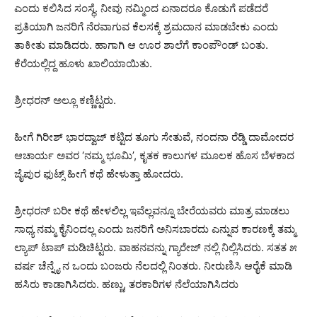
ಎಂದು ಕಲಿಸಿದ ಸಂಸ್ಥೆ. ನೀವು ನಮ್ಮಿಂದ ಏನಾದರೂ ಕೊಡುಗೆ ಪಡೆದರೆ
ಪ್ರತಿಯಾಗಿ ಜನರಿಗೆ ನೆರವಾಗುವ ಕೆಲಸಕ್ಕೆ ಶ್ರಮದಾನ ಮಾಡಬೇಕು ಎಂದು
ತಾಕೀತು ಮಾಡಿದರು. ಹಾಗಾಗಿ ಆ ಊರ ಶಾಲೆಗೆ ಕಾಂಪೌಂಡ್ ಬಂತು.
ಕೆರೆಯಲ್ಲಿದ್ದ ಹೂಳು ಖಾಲಿಯಾಯಿತು.
ಶ್ರೀಧರನ್ ಅಲ್ಲೂ ಕಣ್ಣಿಟ್ಟರು.
ಹೀಗೆ ಗಿರೀಶ್ ಭಾರದ್ವಾಜ್ ಕಟ್ಟಿದ ತೂಗು ಸೇತುವೆ, ನಂದನಾ ರೆಡ್ಡಿ ದಾಮೋದರ
ಆಚಾರ್ಯ ಅವರ ‘ನಮ್ಮ ಭೂಮಿ’, ಕೃತಕ ಕಾಲುಗಳ ಮೂಲಕ ಹೊಸ ಬೆಳಕಾದ
ಜೈಪುರ ಫುಟ್ಸ್ ಹೀಗೆ ಕಥೆ ಹೇಳುತ್ತಾ ಹೋದರು.
ಶ್ರೀಧರನ್ ಬರೀ ಕಥೆ ಹೇಳಲಿಲ್ಲ ಇವೆಲ್ಲವನ್ನೂ ಬೇರೆಯವರು ಮಾತ್ರ ಮಾಡಲು
ಸಾಧ್ಯ ನಮ್ಮ ಕೈನಿಂದಲ್ಲ ಎಂದು ಜನರಿಗೆ ಅನಿಸಬಾರದು ಎನ್ನುವ ಕಾರಣಕ್ಕೆ ತಮ್ಮ
ಲ್ಯಾಪ್ ಟಾಪ್ ಮಡಿಚಿಟ್ಟರು. ವಾಹನವನ್ನು ಗ್ಯಾರೇಜ್ ನಲ್ಲಿ ನಿಲ್ಲಿಸಿದರು. ಸತತ ೫
ವರ್ಷ ಚೆನ್ನೈ ನ ಒಂದು ಬಂಜರು ನೆಲದಲ್ಲಿ ನಿಂತರು. ನೀರುಣಿಸಿ ಆರೈಕೆ ಮಾಡಿ
ಹಸಿರು ಕಾಡಾಗಿಸಿದರು. ಹಣ್ಣು, ತರಕಾರಿಗಳ ನೆಲೆಯಾಗಿಸಿದರು