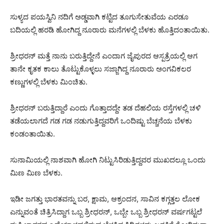
ಸುಳ್ಯದ ಪಯಸ್ವಿನಿ ನದಿಗೆ ಅಡ್ಡವಾಗಿ ಕಟ್ಟಿದ ತೂಗುಸೇತುವೆಯ ಎರಡೂ
ಬದಿಯಲ್ಲಿ ಹರಡಿ ಹೋಗಿದ್ದ ನೂರಾರು ಮನೆಗಳಲ್ಲಿ ಬೆಳಕು ಹೊತ್ತಿದಂತಾಯಿತು.
ಶ್ರೀಧರನ್ ಮತ್ತೆ ನಾನು ಬರುತ್ತಿದ್ದೇನೆ ಎಂದಾಗ ಜೈಪುರದ ಆಸ್ಪತ್ರೆಯಲ್ಲಿ ಆಗ
ತಾನೇ ಕೃತಕ ಕಾಲು ತೊಟ್ಟುಕೊಳ್ಳಲು ಸಜ್ಜಾಗಿದ್ದ ನೂರಾರು ಅಂಗವಿಕಲರ
ಕಣ್ಣುಗಳಲ್ಲಿ ಬೆಳಕು ಮಿಂಚಿತು.
ಶ್ರೀಧರನ್ ಬರುತ್ತಿದ್ದಾರೆ ಎಂದು ಗೊತ್ತಾದದ್ದೇ ತಡ ದೆಹಲಿಯ ರಸ್ತೆಗಳಲ್ಲಿ ಚಳಿ
ತಡೆಯಲಾಗದೆ ಗಡ ಗಡ ನಡುಗುತ್ತಿದ್ದವರಿಗೆ ಒಂದಿಷ್ಟು ಬೆಚ್ಚನೆಯ ಬೆಳಕು
ಕಂಡಂತಾಯಿತು.
ಸುನಾಮಿಯಲ್ಲಿ ನಾಶವಾಗಿ ಹೋಗಿ ನಿಟ್ಟುಸಿರಿಡುತ್ತಿದ್ದವರ ಮುಖದಲ್ಲೂ ಒಂದು
ಮಿಣ ಮಿಣ ಬೆಳಕು.
ಇಡೀ ಜಗತ್ತು ಭಾರತವನ್ನು ಬರ, ಕ್ಷಾಮ, ಆಕ್ರಂದನ, ಸಾವಿನ ಕಗ್ಗತ್ತಲ ಲೋಕ
ಎನ್ನುವಂತೆ ಚಿತ್ರಿಸಿದ್ದಾಗ ಒಬ್ಬ ಶ್ರೀಧರನ್, ಒಬ್ಬೇ ಒಬ್ಬ ಶ್ರೀಧರನ್ ವರ್ಷಗಟ್ಟಲೆ