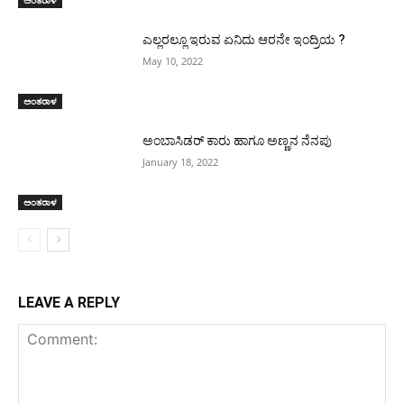
ಅಂತರಾಳ
ಎಲ್ಲರಲ್ಲೂ ಇರುವ ಏನಿದು ಆರನೇ ಇಂದ್ರಿಯ ?
May 10, 2022
ಅಂತರಾಳ
ಅಂಬಾಸಿಡರ್ ಕಾರು ಹಾಗೂ ಅಣ್ಣನ ನೆನಪು
January 18, 2022
ಅಂತರಾಳ
LEAVE A REPLY