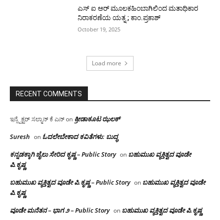
ಎಸ್ ಐ ಆರ್ ಮೂಲಕಹಿಂಬಾಗಿಲಿಂದ ಮತಾಧಿಕಾರ
ನಿರಾಕರಣೆಯ ಯತ್ನ ; ಕಾಂ.ಪ್ರಕಾಶ್
October 19, 2025
Load more
RECENT COMMENTS
ಕ್ರೀಡಾಕೂಟ ಝಲಕ್
ಇನ್ಸ್ಪೆಕ್ಟರ್ ಸಲ್ಮಾನ್ ಕೆ ಎನ್
on
Suresh
ಓದಲೇಬೇಕಾದ‌ ಕವಿತೆಗಳು: ಬುದ್ಧ
on
ಕನ್ನಡಕ್ಕಾಗಿ ಜೈಲು ಸೇರಿದ ಕೃಷ್ಣ – Public Story
ಬಹುಮುಖ ವ್ಯಕ್ತಿತ್ವದ ವೂಡೇ
on
ಪಿ.ಕೃಷ್ಣ
ಬಹುಮುಖ ವ್ಯಕ್ತಿತ್ವದ ವೂಡೇ ಪಿ.ಕೃಷ್ಣ – Public Story
ಬಹುಮುಖ ವ್ಯಕ್ತಿತ್ವದ ವೂಡೇ
on
ಪಿ.ಕೃಷ್ಣ
ವೂಡೇ ಮನೆತನ – ಭಾಗ ೨ – Public Story
ಬಹುಮುಖ ವ್ಯಕ್ತಿತ್ವದ ವೂಡೇ ಪಿ.ಕೃಷ್ಣ
on