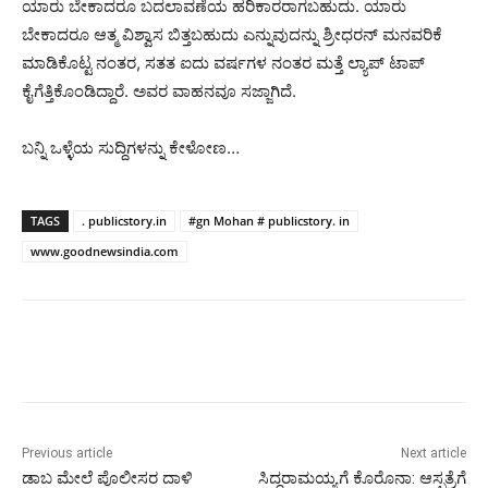
ಯಾರು ಬೇಕಾದರೂ ಬದಲಾವಣೆಯ ಹರಿಕಾರರಾಗಬಹುದು. ಯಾರು
ಬೇಕಾದರೂ ಆತ್ಮ ವಿಶ್ವಾಸ ಬಿತ್ತಬಹುದು ಎನ್ನುವುದನ್ನು ಶ್ರೀಧರನ್ ಮನವರಿಕೆ
ಮಾಡಿಕೊಟ್ಟ ನಂತರ, ಸತತ ಐದು ವರ್ಷಗಳ ನಂತರ ಮತ್ತೆ ಲ್ಯಾಪ್ ಟಾಪ್
ಕೈಗೆತ್ತಿಕೊಂಡಿದ್ದಾರೆ. ಅವರ ವಾಹನವೂ ಸಜ್ಜಾಗಿದೆ.
ಬನ್ನಿ ಒಳ್ಳೆಯ ಸುದ್ದಿಗಳನ್ನು ಕೇಳೋಣ…
TAGS
. publicstory.in
#gn Mohan # publicstory. in
www.goodnewsindia.com
Previous article
Next article
ಡಾಬ ಮೇಲೆ ಪೊಲೀಸರ ದಾಳಿ
ಸಿದ್ದರಾಮಯ್ಯಗೆ ಕೊರೊನಾ: ಆಸ್ಪತ್ರೆಗೆ