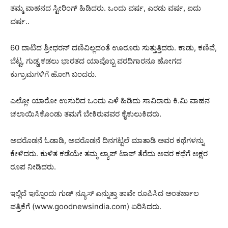
ತಮ್ಮ ವಾಹನದ ಸ್ಟೀರಿಂಗ್ ಹಿಡಿದರು. ಒಂದು ವರ್ಷ, ಎರಡು ವರ್ಷ, ಐದು
ವರ್ಷ..
60 ದಾಟಿದ ಶ್ರೀಧರನ್ ದಣಿವಿಲ್ಲದಂತೆ ಊರೂರು ಸುತ್ತುತ್ತಿದರು. ಕಾಡು, ಕಣಿವೆ,
ಬೆಟ್ಟ, ಗುಡ್ಡ,ಕಡಲು ಭಾರತದ ಯಾವೊಬ್ಬ ವರದಿಗಾರನೂ ಹೋಗದ
ಕುಗ್ರಾಮಗಳಿಗೆ ಹೋಗಿ ಬಂದರು.
ಎಲ್ಲೋ ಯಾರೋ ಉಸುರಿದ ಒಂದು ಎಳೆ ಹಿಡಿದು ಸಾವಿರಾರು ಕಿ.ಮಿ ವಾಹನ
ಚಲಾಯಿಸಿಕೊಂಡು ತಮಗೆ ಬೇಕಿರುವವರ ಕೈಕುಲುಕಿದರು.
ಅವರೊಡನೆ ಓಡಾಡಿ, ಅವರೊಡನೆ ದಿನಗಟ್ಟಲೆ ಮಾತಾಡಿ ಅವರ ಕಥೆಗಳನ್ನು
ಕೇಳಿದರು. ಕುಳಿತ ಕಡೆಯೇ ತಮ್ಮ ಲ್ಯಾಪ್ ಟಾಪ್ ತೆರೆದು ಅವರ ಕಥೆಗೆ ಅಕ್ಷರ
ರೂಪ ನೀಡಿದರು.
ಇಲ್ಲಿದೆ ಇನ್ನೊಂದು ಗುಡ್ ನ್ಯೂಸ್ ಎನ್ನುತ್ತಾ ತಾವೇ ರೂಪಿಸಿದ ಅಂತರ್ಜಾಲ
ಪತ್ರಿಕೆಗೆ (www.goodnewsindia.com) ಏರಿಸಿದರು.