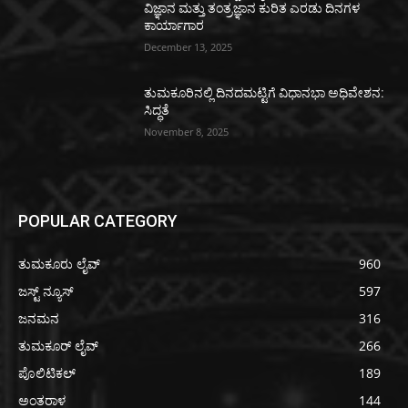
ವಿಜ್ಞಾನ ಮತ್ತು ತಂತ್ರಜ್ಞಾನ ಕುರಿತ ಎರಡು ದಿನಗಳ
ಕಾರ್ಯಾಗಾರ
December 13, 2025
ತುಮಕೂರಿನಲ್ಲಿ ದಿನದಮಟ್ಟಿಗೆ ವಿಧಾನಭಾ ಅಧಿವೇಶನ:
ಸಿದ್ಧತೆ
November 8, 2025
POPULAR CATEGORY
ತುಮಕೂರು ಲೈವ್
960
ಜಸ್ಟ್ ನ್ಯೂಸ್
597
ಜನಮನ
316
ತುಮಕೂರ್ ಲೈವ್
266
ಪೊಲಿಟಿಕಲ್
189
ಅಂತರಾಳ
144