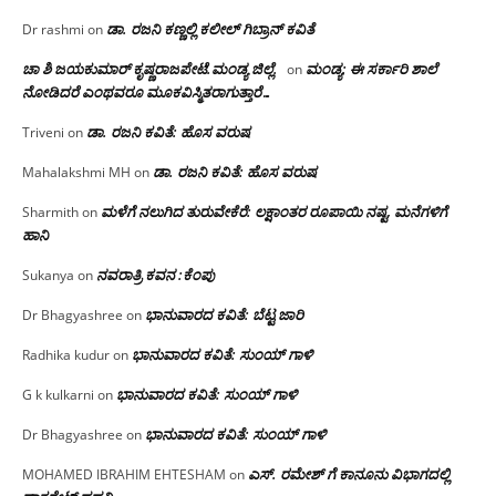
ಡಾ. ರಜನಿ‌ ಕಣ್ಣಲ್ಲಿ ಕಲೀಲ್ ಗಿಬ್ರಾನ್ ಕವಿತೆ
Dr rashmi
on
ಚಾ ಶಿ ಜಯಕುಮಾರ್ ಕೃಷ್ಣರಾಜಪೇಟೆ.ಮಂಡ್ಯ ಜಿಲ್ಲೆ.
ಮಂಡ್ಯ: ಈ ಸರ್ಕಾರಿ ಶಾಲೆ
on
ನೋಡಿದರೆ ಎಂಥವರೂ ಮೂಕವಿಸ್ಮಿತರಾಗುತ್ತಾರೆ…
ಡಾ. ರಜನಿ ಕವಿತೆ: ಹೊಸ ವರುಷ
Triveni
on
ಡಾ. ರಜನಿ ಕವಿತೆ: ಹೊಸ ವರುಷ
Mahalakshmi MH
on
ಮಳೆಗೆ ನಲುಗಿದ ತುರುವೇಕೆರೆ: ಲಕ್ಷಾಂತರ ರೂಪಾಯಿ ನಷ್ಟ, ಮನೆಗಳಿಗೆ
Sharmith
on
ಹಾನಿ
ನವರಾತ್ರಿ ಕವನ :ಕೆಂಪು
Sukanya
on
ಭಾನುವಾರದ ಕವಿತೆ: ಬೆಟ್ಟ ಜಾರಿ
Dr Bhagyashree
on
ಭಾನುವಾರದ ಕವಿತೆ: ಸುಂಯ್ ಗಾಳಿ
Radhika kudur
on
ಭಾನುವಾರದ ಕವಿತೆ: ಸುಂಯ್ ಗಾಳಿ
G k kulkarni
on
ಭಾನುವಾರದ ಕವಿತೆ: ಸುಂಯ್ ಗಾಳಿ
Dr Bhagyashree
on
ಎಸ್. ರಮೇಶ್ ಗೆ ಕಾನೂನು ವಿಭಾಗದಲ್ಲಿ
MOHAMED IBRAHIM EHTESHAM
on