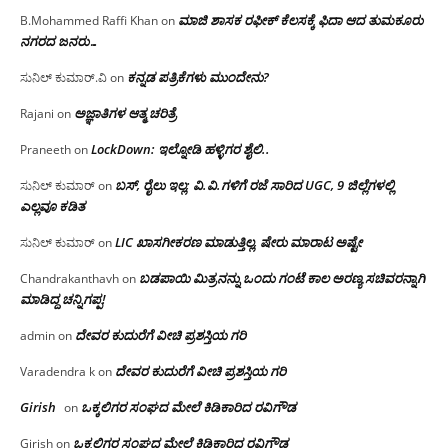
ಮಾಜಿ ಶಾಸಕ ರಫೀಕ್ ಕೆಲಸಕ್ಕೆ ಫಿದಾ ಆದ ತುಮಕೂರು
B.Mohammed Raffi Khan
on
ನಗರದ ಜನರು…
ಕನ್ನಡ ಪತ್ರಿಕೆಗಳು ಮುಂದೇನು?
ಸುನಿಲ್ ಕುಮಾರ್.ವಿ
on
ಅಜ್ಞಾತಿಗಳ ಆತ್ಮ ಚರಿತ್ರೆ
Rajani
on
LockDown: ಇಲ್ನೋಡಿ ಹಳ್ಳಿಗರ ಶೈಲಿ..
Praneeth
on
ಬಸ್, ರೈಲು ಇಲ್ಲ; ವಿ.ವಿ.ಗಳಿಗೆ ರಜೆ ಸಾರಿದ UGC, 9 ಜಿಲ್ಲೆಗಳಲ್ಲಿ
ಸುನಿಲ್ ಕುಮಾರ್
on
ಎಲ್ಲವೂ ಕಡಿತ
LIC ಖಾಸಗೀಕರಣ ಮಾಡುತ್ತಿಲ್ಲ, ಷೇರು ಮಾರಾಟ ಅಷ್ಟೇ
ಸುನಿಲ್ ಕುಮಾರ್
on
ಬಡಪಾಯಿ ಮಿತ್ರನನ್ನು ಒಂದು ಗಂಟೆ ಕಾಲ ಅರಣ್ಯ ಸಚಿವರನ್ನಾಗಿ
Chandrakanthavh
on
ಮಾಡಿದ್ದ ಚನ್ನಿಗಪ್ಪ!
ದೇವರ ಕುದುರೆಗೆ ವೀಚಿ ಪ್ರಶಸ್ತಿಯ ಗರಿ
admin
on
ದೇವರ ಕುದುರೆಗೆ ವೀಚಿ ಪ್ರಶಸ್ತಿಯ ಗರಿ
Varadendra k
on
Girish
ಒಕ್ಕಲಿಗರ ಸಂಘದ ಮೇಲೆ ಕಿಡಿಕಾರಿದ ರವಿಗೌಡ
on
ಒಕ್ಕಲಿಗರ ಸಂಘದ ಮೇಲೆ ಕಿಡಿಕಾರಿದ ರವಿಗೌಡ
Girish
on