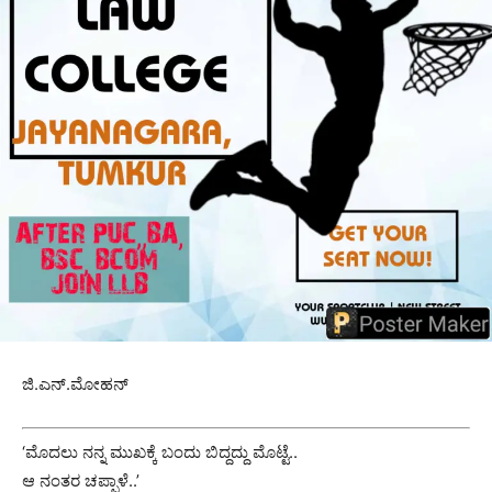
ಜಿ.ಎನ್.ಮೋಹನ್
‘ಮೊದಲು ನನ್ನ ಮುಖಕ್ಕೆ ಬಂದು ಬಿದ್ದದ್ದು ಮೊಟ್ಟೆ..
ಆ ನಂತರ ಚಪ್ಪಾಳೆ..’