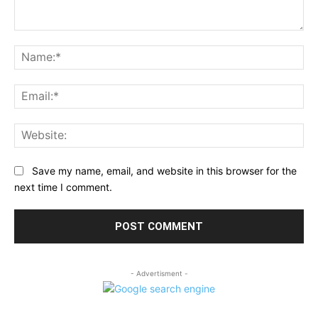
Comment:
Na
Ema
Web
Save my name, email, and website in this browser for the
next time I comment.
- Advertisment -