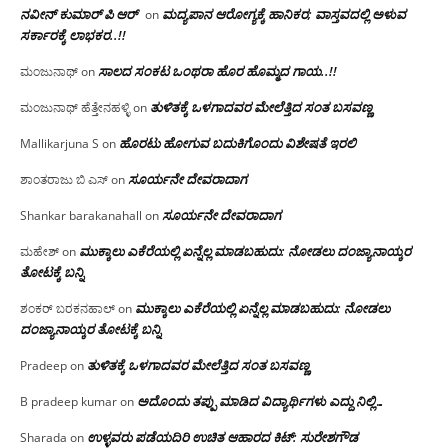
ನವೀನ್ ಕುಮಾರ್ ಪಿ ಆರ್
ಮದ್ಯಪಾನ ಆರೋಗ್ಯಕ್ಕೆ ಹಾನಿಕರ; ವಾಸ್ತವದಲ್ಲಿ ಅಳುವ
on
ಸರ್ಕಾರಕ್ಕೆ ಲಾಭಕರ..!!
ಸಾಲದ ಸಂಕಟ ಒಂಥರಾ ಹೊರ ಹೊಮ್ಮದ ಗಾಯ..!!
ಮಂಜುನಾಥ್
on
ತುಳಿತಕ್ಕೆ ಒಳಗಾದವರ ಮೇಲೆತ್ತಿದ ಸಂತ ಬಸವಣ್ಣ
ಮಂಜುನಾಥ್ ಹೆತ್ತೇನಹಳ್ಳಿ
on
ಹೊರಟು ಹೋಗುವ ಬದುಕಿಗೊಂದು ವಿಶೇಷತೆ ಇರಲಿ
Mallikarjuna S
on
ಸೂರ್ಯನೇ ದೇವರಾದಾಗ
ಶಾಂತರಾಜು ಬಿ ಎಸ್
on
ಸೂರ್ಯನೇ ದೇವರಾದಾಗ
Shankar barakanahall
on
ಮುಕ್ಕಾಲು ಎಕೆರೆಯಲ್ಲಿ ಏನ್ನೆಲ್ಲ‌ ಮಾಡಬಹುದು: ನೋಡಲು ದಂಜ್ಯಾನಾಯ್ಕರ
ಮಹೇಶ್
on
ತೋಟಕ್ಕೆ ಬನ್ನಿ
ಮುಕ್ಕಾಲು ಎಕೆರೆಯಲ್ಲಿ ಏನ್ನೆಲ್ಲ‌ ಮಾಡಬಹುದು: ನೋಡಲು
ಶಂಕರ್ ಬರಕನಹಾಲ್
on
ದಂಜ್ಯಾನಾಯ್ಕರ ತೋಟಕ್ಕೆ ಬನ್ನಿ
ತುಳಿತಕ್ಕೆ ಒಳಗಾದವರ ಮೇಲೆತ್ತಿದ ಸಂತ ಬಸವಣ್ಣ
Pradeep
on
ಅದೊಂದು ತಪ್ಪು ಮಾಡಿದ ವಿದ್ಯಾರ್ಥಿಗಳು ಎದ್ದು ನಿಲ್ಲಿ…
B pradeep kumar
on
ಉಳ್ಳವರು ಪಡೆಯದಿರಿ ಉಚಿತ ಆಹಾರದ ಕಿಟ್: ಸುರೇಶಗೌಡ
Sharada
on