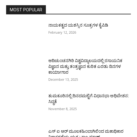
MOST POPULAR
ನಾಯಕತ್ವದ ಯಶಸ್ಸಿನ ಸೂತ್ರಗಳ ಕೈಪಿಡಿ
February 12, 2026
ಆದಿಚುಂಚನಗಿರಿ ವಿಶ್ವವಿದ್ಯಾಲಯದಲ್ಲಿ ರಸಾಯನಿಕ
ವಿಜ್ಞಾನ ಮತ್ತು ತಂತ್ರಜ್ಞಾನ ಕುರಿತ ಎರಡು ದಿನಗಳ
ಕಾರ್ಯಾಗಾರ
December 13, 2025
ತುಮಕೂರಿನಲ್ಲಿ ದಿನದಮಟ್ಟಿಗೆ ವಿಧಾನಭಾ ಅಧಿವೇಶನ:
ಸಿದ್ಧತೆ
November 8, 2025
ಎಸ್ ಐ ಆರ್ ಮೂಲಕಹಿಂಬಾಗಿಲಿಂದ ಮತಾಧಿಕಾರ
ನಿರಾಕರಣೆಯ ಯತ್ನ ; ಕಾಂ.ಪ್ರಕಾಶ್