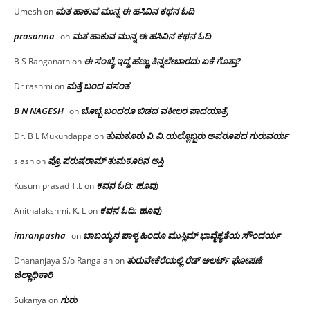
ಮತ ಹಾಕುವ ಮುನ್ನ ಈ ಹಸಿವಿನ ಕಥನ ಓದಿ
Umesh
on
prasanna
ಮತ ಹಾಕುವ ಮುನ್ನ ಈ ಹಸಿವಿನ ಕಥನ ಓದಿ
on
ಈ ಸಂಖ್ಯೆ ಇದ್ದ ಹಣ್ಣು ತಿನ್ನಲೇಬಾರದು ಏಕೆ ಗೊತ್ತಾ?
B S Ranganath
on
ಮತ್ತೆ ಬಂದ ವಸಂತ
Dr rashmi
on
B N NAGESH
ಬೊಬ್ಬೆ ಬಂದರೂ ಬಿಡದ ವಕೀಲರ ಪಾದಯಾತ್ರೆ
on
ತುಮಕೂರು‌ ವಿ.ವಿ.ಯಲ್ಲೊಬ್ಬರು ಅಪರೂಪದ ಗುರುವರ್ಯ
Dr. B L Mukundappa
on
ಪ್ರೊ.ಪರುಷರಾಮ್ ತುಮಕೂರಿನ ಆಸ್ತಿ
slash
on
ಕವನ ಓದಿ: ಹೂವು
Kusum prasad T.L
on
ಕವನ ಓದಿ: ಹೂವು
Anithalakshmi. K. L
on
imranpasha
ಬಾಬಯ್ಯನ ಪಾಳ್ಯ ಹಿಂದೂ ಮುಸ್ಲಿಮ್ ಭಾವೈಕ್ಯತೆಯ ಸೌಂದರ್ಯ
on
ತುರುವೇಕೆರೆಯಲ್ಲಿ ರೆಡ್ ಅಲರ್ಟ್ ಘೋಷಣೆ:
Dhananjaya S/o Rangaiah
on
ಜಿಲ್ಲಾಧಿಕಾರಿ
ಗುರು
Sukanya
on