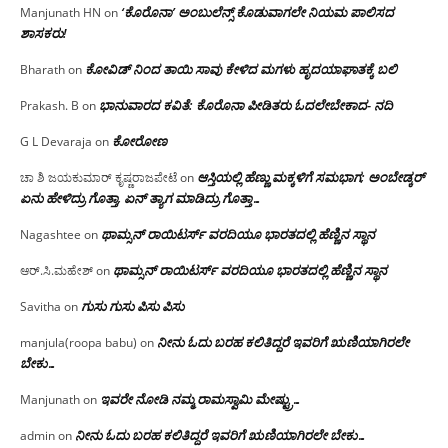
‘ಕೊರೊನಾ’ ಅಂಬುಲೆನ್ಸ್ ಕೊಡುವಾಗಲೇ ನಿಯಮ ಪಾಲಿಸದ
Manjunath HN
on
ಶಾಸಕರು!
ಕೋವಿಡ್ ನಿಂದ ತಾಯಿ ಸಾವು ಕೇಳಿದ ಮಗಳು ಹೃದಯಾಘಾತಕ್ಕೆ ಬಲಿ
Bharath
on
ಭಾನುವಾರದ ಕವಿತೆ: ಕೊರೊನಾ ಪೀಡಿತರು ಓದಲೇಬೇಕಾದ- ನದಿ
Prakash. B
on
ಕೋರೋಣ
G L Devaraja
on
ಆಸ್ತಿಯಲ್ಲಿ ಹೆಣ್ಣು ಮಕ್ಕಳಿಗೆ ಸಮಭಾಗ; ಅಂಬೇಡ್ಕರ್
ಚಾ ಶಿ ಜಯಕುಮಾರ್ ಕೃಷ್ಣರಾಜಪೇಟೆ
on
ಏನು ಹೇಳಿದ್ರು ಗೊತ್ತಾ, ಏನ್ ತ್ಯಾಗ ಮಾಡಿದ್ರು ಗೊತ್ತಾ…
ಥಾಮ್ಸನ್ ರಾಯಿಟರ್ಸ್ ವರದಿಯೂ ಭಾರತದಲ್ಲಿ ಹೆಣ್ಣಿನ ಸ್ಥಾನ‌
Nagashtee
on
ಥಾಮ್ಸನ್ ರಾಯಿಟರ್ಸ್ ವರದಿಯೂ ಭಾರತದಲ್ಲಿ ಹೆಣ್ಣಿನ ಸ್ಥಾನ‌
ಆರ್.ಸಿ.ಮಹೇಶ್
on
ಗುಸು ಗುಸು ಪಿಸು ಪಿಸು
Savitha
on
ನೀನು ಓದು ಬರಹ ಕಲಿತಿದ್ದರೆ ಇವರಿಗೆ ಋಣಿಯಾಗಿರಲೇ
manjula(roopa babu)
on
ಬೇಕು…
ಇವರೇ‌ ನೋಡಿ‌ ನಮ್ಮ‌ ರಾಮಸ್ವಾಮಿ ಮೇಷ್ಟ್ರು…
Manjunath
on
ನೀನು ಓದು ಬರಹ ಕಲಿತಿದ್ದರೆ ಇವರಿಗೆ ಋಣಿಯಾಗಿರಲೇ ಬೇಕು…
admin
on