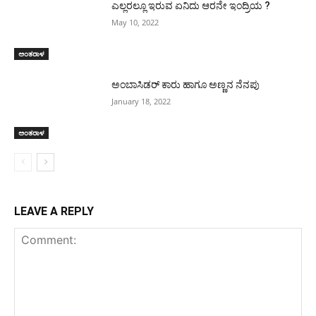
ಎಲ್ಲರಲ್ಲೂ ಇರುವ ಏನಿದು ಆರನೇ ಇಂದ್ರಿಯ ?
May 10, 2022
ಅಂತರಾಳ
ಅಂಬಾಸಿಡರ್ ಕಾರು ಹಾಗೂ ಅಣ್ಣನ ನೆನಪು
January 18, 2022
ಅಂತರಾಳ
LEAVE A REPLY