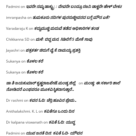
ಇವರೇ ನಮ್ಮ ಡಾಕ್ಟ್ರು; : ದೇವರೇ ಬಂದ್ರೂ ರಜನಿ ಡಾಕ್ಟರೇ ಹೇಳ್ ಬೇಕು!
Padmini
on
ತುಮಕೂರು ನದಿಗಳ ಪುನರುಜ್ಜೀವನದ ಬಗ್ಗೆ ಮೌನ ಏಕೆ?
imranpasha
on
ಕದ್ದುಮುಚ್ಚಿ ಮದುವೆ ತಡೆದ ಅಧಿಕಾರಿಗಳ ತಂಡ
Varadaraju K
on
ಮಳೆ: ಬಿದ್ದ ಮರ, ಸಿಡಿಲಿಗೆ 5 ಮೇಕೆ ಸಾವು
Chikkanna SD
on
ಪತ್ರಕರ್ತ ಚಿದುಗೆ ವೈ.ಕೆ.ರಾಮಯ್ಯ ಪ್ರಶಸ್ತಿ
Jayashri
on
ಕೊಳಲ ಕರೆ
Sukanya
on
ಕೊಳಲ ಕರೆ
Sukanya
on
ಚಾ ಶಿ ಜಯಕುಮಾರ್ ಕೃಷ್ಣರಾಜಪೇಟೆ.ಮಂಡ್ಯ ಜಿಲ್ಲೆ.
ಮಂಡ್ಯ: ಈ ಸರ್ಕಾರಿ ಶಾಲೆ
on
ನೋಡಿದರೆ ಎಂಥವರೂ ಮೂಕವಿಸ್ಮಿತರಾಗುತ್ತಾರೆ…
ಕವನ ಓದಿ: ಚೆರ್ರಿ ಹೂವಿನ ಪ್ರೇಮ…
Dr rashmi
on
ಕವಿತೆಗೂ ಒಂದು ದಿನ
Anithalakshmi. K. L
on
ಕವಿತೆ ಓದಿ: ಯುದ್ಧ
Dr kalpana viswanath
on
ಯುವ ಜನತೆ ದಿನ: ಕವಿತೆ ಓದಿ- ಯೌವನ
Padmini
on