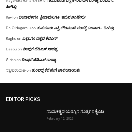
ತುಮಕೂರು ಎಸ್ಪಿ ಕೌರವನಾಗಿ ರಂಗಕ್ಕೆ ಬಂದಾಗ…
Nagendrakumarsh SH
on
ಹೀಗಿತ್ತು
ದೀಪಾವಳಿಗೂ ಶ್ರೀರಾಮನಿಗೂ ಇರುವ ನಂಟೇನು?
Ravi
on
ತುಮಕೂರು ಎಸ್ಪಿ ಕೌರವನಾಗಿ ರಂಗಕ್ಕೆ ಬಂದಾಗ… ಹೀಗಿತ್ತು
Dr. O Nagaraju
on
ಎಲ್ಲರಿಗೂ ದಕ್ಕದ ಕೆಬಿಎಸ್
Raghu
on
ದೀಪುಗೆ ಜೆಡಿಎಸ್ ಸಾರಥ್ಯ
Deepu
on
ದೀಪುಗೆ ಜೆಡಿಎಸ್ ಸಾರಥ್ಯ
Girish
on
ತುಂಬಿದ್ದ ಕೆರೆ ಹೇಗೆ ಖಾಲಿಯಾಯಿತು.
ಸತ್ಯನಾರಾಯಣ
on
EDITOR PICKS
ನಾಯಕತ್ವದ ಯಶಸ್ಸಿನ ಸೂತ್ರಗಳ ಕೈಪಿಡಿ
February 12, 2026