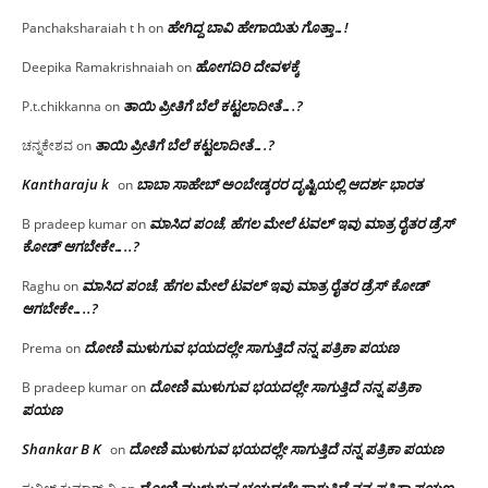
ಹೇಗಿದ್ದ ಬಾವಿ ಹೇಗಾಯಿತು ಗೊತ್ತಾ…!
Panchaksharaiah t h
on
ಹೋಗದಿರಿ ದೇವಳಕ್ಕೆ
Deepika Ramakrishnaiah
on
ತಾಯಿ ಪ್ರೀತಿಗೆ ಬೆಲೆ ಕಟ್ಟಲಾದೀತೆ….?
P.t.chikkanna
on
ತಾಯಿ ಪ್ರೀತಿಗೆ ಬೆಲೆ ಕಟ್ಟಲಾದೀತೆ….?
ಚನ್ನಕೇಶವ
on
Kantharaju k
ಬಾಬಾ ಸಾಹೇಬ್ ಅಂಬೇಡ್ಕರರ ದೃಷ್ಟಿಯಲ್ಲಿ ಆದರ್ಶ ಭಾರತ
on
ಮಾಸಿದ ಪಂಚೆ, ಹೆಗಲ ಮೇಲೆ ಟವಲ್‌ ಇವು ಮಾತ್ರ ರೈತರ ಡ್ರೆಸ್‌
B pradeep kumar
on
ಕೋಡ್ ಆಗಬೇಕೇ…..?‌
ಮಾಸಿದ ಪಂಚೆ, ಹೆಗಲ ಮೇಲೆ ಟವಲ್‌ ಇವು ಮಾತ್ರ ರೈತರ ಡ್ರೆಸ್‌ ಕೋಡ್
Raghu
on
ಆಗಬೇಕೇ…..?‌
ದೋಣಿ ಮುಳುಗುವ ಭಯದಲ್ಲೇ ಸಾಗುತ್ತಿದೆ ನನ್ನ ಪತ್ರಿಕಾ ಪಯಣ
Prema
on
ದೋಣಿ ಮುಳುಗುವ ಭಯದಲ್ಲೇ ಸಾಗುತ್ತಿದೆ ನನ್ನ ಪತ್ರಿಕಾ
B pradeep kumar
on
ಪಯಣ
Shankar B K
ದೋಣಿ ಮುಳುಗುವ ಭಯದಲ್ಲೇ ಸಾಗುತ್ತಿದೆ ನನ್ನ ಪತ್ರಿಕಾ ಪಯಣ
on
ದೋಣಿ ಮುಳುಗುವ ಭಯದಲ್ಲೇ ಸಾಗುತ್ತಿದೆ ನನ್ನ ಪತ್ರಿಕಾ ಪಯಣ