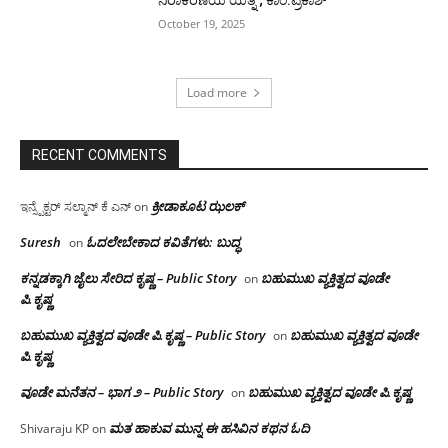
October 19, 2025
Load more
RECENT COMMENTS
ಕ್ರೀಡಾಕೂಟ ಝಲಕ್
ಇನ್ಸ್ಪೆಕ್ಟರ್ ಸಲ್ಮಾನ್ ಕೆ ಎನ್
on
Suresh
ಓದಲೇಬೇಕಾದ‌ ಕವಿತೆಗಳು: ಬುದ್ಧ
on
ಕನ್ನಡಕ್ಕಾಗಿ ಜೈಲು ಸೇರಿದ ಕೃಷ್ಣ – Public Story
ಬಹುಮುಖ ವ್ಯಕ್ತಿತ್ವದ ವೂಡೇ
on
ಪಿ.ಕೃಷ್ಣ
ಬಹುಮುಖ ವ್ಯಕ್ತಿತ್ವದ ವೂಡೇ ಪಿ.ಕೃಷ್ಣ – Public Story
ಬಹುಮುಖ ವ್ಯಕ್ತಿತ್ವದ ವೂಡೇ
on
ಪಿ.ಕೃಷ್ಣ
ವೂಡೇ ಮನೆತನ – ಭಾಗ ೨ – Public Story
ಬಹುಮುಖ ವ್ಯಕ್ತಿತ್ವದ ವೂಡೇ ಪಿ.ಕೃಷ್ಣ
on
ಮತ ಹಾಕುವ ಮುನ್ನ ಈ ಹಸಿವಿನ ಕಥನ ಓದಿ
Shivaraju KP
on