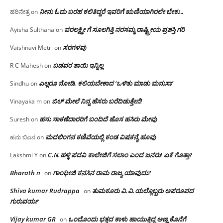
ನೀನು ಓದು ಬರಹ ಕಲಿತಿದ್ದರೆ ಇವರಿಗೆ ಋಣಿಯಾಗಿರಲೇ ಬೇಕು…
ಹರಿನೇತ್ರ
on
ವರಲಕ್ಷ್ಮೀ ಗೆ ಸೂಲಗಿತ್ತಿ ನರಸಮ್ಮ‌ ರಾಷ್ಟ್ರೀಯ ಪ್ರಶಸ್ತಿ ಗರಿ
Ayisha Sulthana
on
ಸರಗಳವು
Vaishnavi Metri
on
ಬಡವರ ತಾಯಿ ಇನ್ನಿಲ್ಲ
R C Mahesh
on
ಎಲ್ಲರೂ ನೋಡಿ, ಕಲಿಯಬೇಕಾದ ‘ಒಳಿತು ಮಾಡು ಮನುಸಾ’
Sindhu
on
ಬಿಲ್ ಮೇಲೆ ನಿನ್ನ ಹೆಸರು ಬರೆದಿಡುತ್ತೇನೆ!
Vinayaka m
on
ಹಸು ಸಾಕಣೆದಾರರಿಗೆ ಬಂದಿದೆ ಹೊಸ ಹಸಿರು ಮೇವು
Suresh
on
ಮದಲಿಂಗನ ಕಣಿವೆಯಲ್ಲಿ ಕಂಡ ವಿಷಕನ್ಯೆ ಹೂವು
ಹನು ಬಿಎನ
on
C.N.ಹಳ್ಳಿ ಪದವಿ ಕಾಲೇಜಿಗೆ ಸಲಾಂ‌ ಎಂದ ಜನರು! ಏಕೆ ಗೊತ್ತಾ?
Lakshmi Y
on
Bharath n
ಗಾಂಧೀಜಿ ಕನಸಿನ ರಾಮ ರಾಜ್ಯ ಯಾವುದು?
on
Shiva kumar Rudrappa
ತುಮಕೂರು‌ ವಿ.ವಿ.ಯಲ್ಲೊಬ್ಬರು ಅಪರೂಪದ
on
ಗುರುವರ್ಯ
Vijay kumar GR
ಒಂದೊಂದು ಭತ್ತದ ಕಾಳು ಹಾಯುತ್ತಿದ್ದ ಅಣ್ಣ ಕೊನೆಗೆ
on