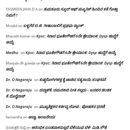
ತುಮಕೂರು ಸ್ಕೂಲ್ ಆಫ್ ಮ್ಯೂಸಿಕ್ ಹಿಂದಿನ ಕತೆ ಗೊತ್ತಾ
YASMEEN JAHA D A
on
ನಿಮಗೆ ?
ಬಳ್ಳಗೆರೆ ಬಿ.ಜಿ. ಗೀತಾಂಜಲಿಗೆ ಪ್ರಥಮ ರ‌್ಯಾಂಕ್
Mrudul
on
Kpsc: ಸಿರಾದ ಭೂತೇಗೌಡಗೆ 6ನೇ ಶ್ರೇಯಾಂಕ: Dysp ಹುದ್ದೆಗೆ
Bharath Kumar
on
ಆಯ್ಕೆ
Madhu
Kpsc: ಸಿರಾದ ಭೂತೇಗೌಡಗೆ 6ನೇ ಶ್ರೇಯಾಂಕ: Dysp ಹುದ್ದೆಗೆ ಆಯ್ಕೆ
on
Kpsc: ಸಿರಾದ ಭೂತೇಗೌಡಗೆ 6ನೇ ಶ್ರೇಯಾಂಕ: Dysp ಹುದ್ದೆಗೆ
Manjula dh gowda
on
ಆಯ್ಕೆ
Dr. O Nagaraju
ಕುಷ್ಠರೋಗಿಗಳತ್ತ ಕೈ ಚಾಚಿದ ಸತ್ಯಸಾಯಿ ಸಂಘಟನೆ
on
Dr. O Nagaraju
ದಬ್ಬಾಳಿಕೆ, ದಮನಕಾರಿ ನೀತಿ ಸಲ್ಲದು – ಜನಪರ ಚಿಂತಕ
on
ಕೆ.ದೊರೈರಾಜ್
Dr. O Nagaraju
ಮುಖ್ಯಶಿಕ್ಷಕರ ಕರ್ತವ್ಯ ಲೋಪ : ಪೋಷಕರ ಧರಣಿ
on
ಅಬ್ಬಾ, ಆಂಜನೇಯ!
hemantha
on
ಆರಂಭಿಕ ಬಂಡವಾಳವಿಲ್ಲದೆ ಬೆಳೆಯುವ ಬೆಳೆ- ಮಿಡಿ ಸೌತೆ
ಪಂಚಾಕ್ಷರಿ ಗುಬ್ಬಿ
on