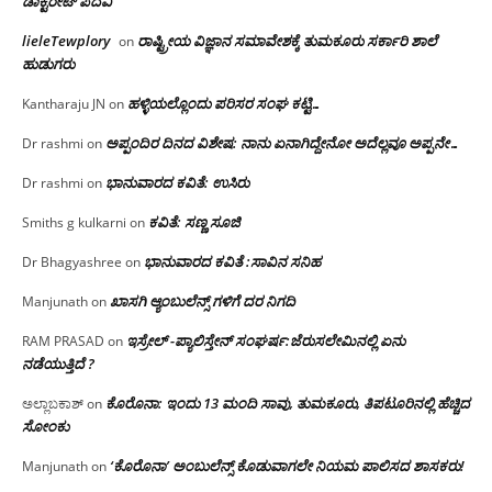
ಡಾಕ್ಟರೇಟ್ ಪದವಿ
lieleTewplory
ರಾಷ್ಟ್ರೀಯ ವಿಜ್ಞಾನ ಸಮಾವೇಶಕ್ಕೆ‌ ತುಮಕೂರು ಸರ್ಕಾರಿ ಶಾಲೆ
on
ಹುಡುಗರು
ಹಳ್ಳಿಯಲ್ಲೊಂದು ಪರಿಸರ ಸಂಘ ಕಟ್ಟಿ…
Kantharaju JN
on
ಅಪ್ಪಂದಿರ ದಿನದ ವಿಶೇಷ: ನಾನು ಏನಾಗಿದ್ದೇನೋ‌ ಅದೆಲ್ಲವೂ ಅಪ್ಪನೇ…
Dr rashmi
on
ಭಾನುವಾರದ ಕವಿತೆ: ಉಸಿರು
Dr rashmi
on
ಕವಿತೆ: ಸಣ್ಣ ಸೂಜಿ
Smiths g kulkarni
on
ಭಾನುವಾರದ ಕವಿತೆ :ಸಾವಿನ ಸನಿಹ
Dr Bhagyashree
on
ಖಾಸಗಿ ಆ್ಯಂಬುಲೆನ್ಸ್ ಗಳಿಗೆ ದರ ನಿಗದಿ
Manjunath
on
ಇಸ್ರೇಲ್ -ಪ್ಯಾಲಿಸ್ತೇನ್ ಸಂಘರ್ಷ:ಜೆರುಸಲೇಮಿನಲ್ಲಿ ಏನು
RAM PRASAD
on
ನಡೆಯುತ್ತಿದೆ ?
ಕೊರೊನಾ: ಇಂದು 13 ಮಂದಿ ಸಾವು, ತುಮಕೂರು, ತಿಪಟೂರಿನಲ್ಲಿ ಹೆಚ್ಚಿದ
ಅಲ್ಲಾಬಕಾಶ್
on
ಸೋಂಕು
‘ಕೊರೊನಾ’ ಅಂಬುಲೆನ್ಸ್ ಕೊಡುವಾಗಲೇ ನಿಯಮ ಪಾಲಿಸದ ಶಾಸಕರು!
Manjunath
on