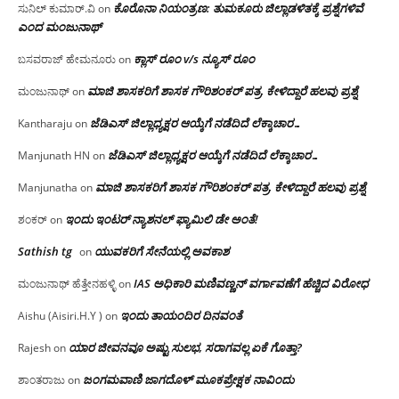
ಕೊರೊನಾ ನಿಯಂತ್ರಣ: ತುಮಕೂರು ಜಿಲ್ಲಾಡಳಿತಕ್ಕೆ ಪ್ರಶ್ನೆಗಳಿವೆ
ಸುನಿಲ್ ಕುಮಾರ್.ವಿ
on
ಎಂದ ಮಂಜು‌ನಾಥ್
ಕ್ಲಾಸ್ ರೂಂ v/s ನ್ಯೂಸ್ ರೂಂ
ಬಸವರಾಜ್ ಹೇಮನೂರು
on
ಮಾಜಿ ಶಾಸಕರಿಗೆ ಶಾಸಕ ಗೌರಿಶಂಕರ್ ಪತ್ರ, ಕೇಳಿದ್ದಾರೆ ಹಲವು ಪ್ರಶ್ನೆ
ಮಂಜುನಾಥ್
on
ಜೆಡಿಎಸ್ ಜಿಲ್ಲಾಧ್ಯಕ್ಷರ ಆಯ್ಕೆಗೆ ನಡೆದಿದೆ ಲೆಕ್ಕಾಚಾರ…
Kantharaju
on
ಜೆಡಿಎಸ್ ಜಿಲ್ಲಾಧ್ಯಕ್ಷರ ಆಯ್ಕೆಗೆ ನಡೆದಿದೆ ಲೆಕ್ಕಾಚಾರ…
Manjunath HN
on
ಮಾಜಿ ಶಾಸಕರಿಗೆ ಶಾಸಕ ಗೌರಿಶಂಕರ್ ಪತ್ರ, ಕೇಳಿದ್ದಾರೆ ಹಲವು ಪ್ರಶ್ನೆ
Manjunatha
on
ಇಂದು ಇಂಟರ್ ನ್ಯಾಶನಲ್ ಫ್ಯಾಮಿಲಿ ಡೇ ಅಂತೆ!
ಶಂಕರ್
on
Sathish tg
ಯುವಕರಿಗೆ ಸೇನೆಯಲ್ಲಿ ಅವಕಾಶ
on
IAS ಅಧಿಕಾರಿ ಮಣಿವಣ್ಣನ್ ವರ್ಗಾವಣೆಗೆ ಹೆಚ್ಚಿದ‌ ವಿರೋಧ
ಮಂಜುನಾಥ್ ಹೆತ್ತೇನಹಳ್ಳಿ
on
ಇಂದು ತಾಯಂದಿರ ದಿನವಂತೆ
Aishu (Aisiri.H.Y )
on
ಯಾರ ಜೀವನವೂ ಅಷ್ಟು ಸುಲಭ, ಸರಾಗವಲ್ಲ ಏಕೆ ಗೊತ್ತಾ?
Rajesh
on
ಜಂಗಮವಾಣಿ ಜಾಗದೊಳ್ ಮೂಕಪ್ರೇಕ್ಷಕ ನಾವಿಂದು
ಶಾಂತರಾಜು
on