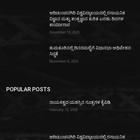
ಆದಿಚುಂಚನಗಿರಿ ವಿಶ್ವವಿದ್ಯಾಲಯದಲ್ಲಿ ರಸಾಯನಿಕ
ವಿಜ್ಞಾನ ಮತ್ತು ತಂತ್ರಜ್ಞಾನ ಕುರಿತ ಎರಡು ದಿನಗಳ
ಕಾರ್ಯಾಗಾರ
December 13, 2025
ತುಮಕೂರಿನಲ್ಲಿ ದಿನದಮಟ್ಟಿಗೆ ವಿಧಾನಭಾ ಅಧಿವೇಶನ:
ಸಿದ್ಧತೆ
November 8, 2025
POPULAR POSTS
ನಾಯಕತ್ವದ ಯಶಸ್ಸಿನ ಸೂತ್ರಗಳ ಕೈಪಿಡಿ
February 12, 2026
ಆದಿಚುಂಚನಗಿರಿ ವಿಶ್ವವಿದ್ಯಾಲಯದಲ್ಲಿ ರಸಾಯನಿಕ