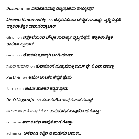
Dasanna
ದೇವಲಕೆರೆಯಲ್ಲಿ ವಿಜೃಂಭಣೆಯ ರಾಜ್ಯೋತ್ಸವ
on
ShravanKumar reddy
ಚಿತ್ರಕಲೆಯಿಂದ ಬೌದ್ಧಿಕ ಸಾಮರ್ಥ್ಯ ವೃದ್ಧಿಸುತ್ತದೆ;
on
ಚಿತ್ರಕಲಾ ಶಿಕ್ಷಕ ರಾಮಚಂದ್ರಾಚಾರ್
ಚಿತ್ರಕಲೆಯಿಂದ ಬೌದ್ಧಿಕ ಸಾಮರ್ಥ್ಯ ವೃದ್ಧಿಸುತ್ತದೆ; ಚಿತ್ರಕಲಾ ಶಿಕ್ಷಕ
Girish
on
ರಾಮಚಂದ್ರಾಚಾರ್
ಲೋಕಕಲ್ಯಾಣಕ್ಕಾಗಿ ಚಂಡಿ ಹೋಮ
Girish
on
ತುಮಕೂರಿಗೆ ಮುಖ್ಯಮಂತ್ರಿ ಬಿಎಸ್ ವೈ: ಕೆ.ಎನ್.ರಾಜಣ್ಣ
ಸುನಿಲ್ ಕುಮಾರ್
on
Karthik
ಆಟೋ ಚಾಲಕರ ಕನ್ನಡ ಪ್ರೇಮ
on
ಆಟೋ ಚಾಲಕರ ಕನ್ನಡ ಪ್ರೇಮ
Karthik
on
Dr. O Nagaraju
ತುಮಕೂರಿನ ಹಾವುಕೊಂಡ ಗೊತ್ತಾ?
on
ತುಮಕೂರಿನ ಹಾವುಕೊಂಡ ಗೊತ್ತಾ?
ವಾಜಿದ್ ಖಾನ್ ತೋವಿನಕೆರೆ
on
ತುಮಕೂರಿನ ಹಾವುಕೊಂಡ ಗೊತ್ತಾ?
suma
on
ಅಳವಂಡಿ ಕಟ್ಟಿದ ಆ ಹುಡುಗನ ಬದುಕು…
admin
on