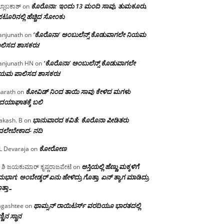
ಕೊರೊನಾ: ಇಂದು 13 ಮಂದಿ ಸಾವು, ತುಮಕೂರು,
್ಲಾಬಕಾಶ್
on
ಪಟೂರಿನಲ್ಲಿ ಹೆಚ್ಚಿದ ಸೋಂಕು
‘ಕೊರೊನಾ’ ಅಂಬುಲೆನ್ಸ್ ಕೊಡುವಾಗಲೇ ನಿಯಮ
njunath
on
ಲಿಸದ ಶಾಸಕರು!
‘ಕೊರೊನಾ’ ಅಂಬುಲೆನ್ಸ್ ಕೊಡುವಾಗಲೇ
njunath HN
on
ಿಯಮ ಪಾಲಿಸದ ಶಾಸಕರು!
ಕೋವಿಡ್ ನಿಂದ ತಾಯಿ ಸಾವು ಕೇಳಿದ ಮಗಳು
arath
on
ದಯಾಘಾತಕ್ಕೆ ಬಲಿ
ಭಾನುವಾರದ ಕವಿತೆ: ಕೊರೊನಾ ಪೀಡಿತರು
akash. B
on
ದಲೇಬೇಕಾದ- ನದಿ
ಕೋರೋಣ
L Devaraja
on
ಆಸ್ತಿಯಲ್ಲಿ ಹೆಣ್ಣು ಮಕ್ಕಳಿಗೆ
 ಶಿ ಜಯಕುಮಾರ್ ಕೃಷ್ಣರಾಜಪೇಟೆ
on
ಭಾಗ; ಅಂಬೇಡ್ಕರ್ ಏನು ಹೇಳಿದ್ರು ಗೊತ್ತಾ, ಏನ್ ತ್ಯಾಗ ಮಾಡಿದ್ರು
ತ್ತಾ…
ಥಾಮ್ಸನ್ ರಾಯಿಟರ್ಸ್ ವರದಿಯೂ ಭಾರತದಲ್ಲಿ
gashtee
on
್ಣಿನ ಸ್ಥಾನ‌