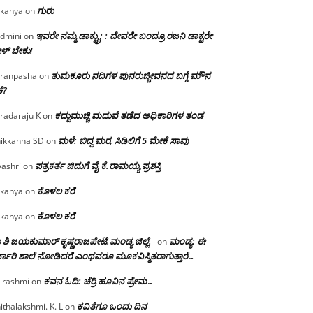
ಗುರು
kanya
on
ಇವರೇ ನಮ್ಮ ಡಾಕ್ಟ್ರು; : ದೇವರೇ ಬಂದ್ರೂ ರಜನಿ ಡಾಕ್ಟರೇ
dmini
on
ಳ್ ಬೇಕು!
ತುಮಕೂರು ನದಿಗಳ ಪುನರುಜ್ಜೀವನದ ಬಗ್ಗೆ ಮೌನ
ranpasha
on
ೆ?
ಕದ್ದುಮುಚ್ಚಿ ಮದುವೆ ತಡೆದ ಅಧಿಕಾರಿಗಳ ತಂಡ
radaraju K
on
ಮಳೆ: ಬಿದ್ದ ಮರ, ಸಿಡಿಲಿಗೆ 5 ಮೇಕೆ ಸಾವು
ikkanna SD
on
ಪತ್ರಕರ್ತ ಚಿದುಗೆ ವೈ.ಕೆ.ರಾಮಯ್ಯ ಪ್ರಶಸ್ತಿ
yashri
on
ಕೊಳಲ ಕರೆ
kanya
on
ಕೊಳಲ ಕರೆ
kanya
on
 ಶಿ ಜಯಕುಮಾರ್ ಕೃಷ್ಣರಾಜಪೇಟೆ.ಮಂಡ್ಯ ಜಿಲ್ಲೆ.
ಮಂಡ್ಯ: ಈ
on
್ಕಾರಿ ಶಾಲೆ ನೋಡಿದರೆ ಎಂಥವರೂ ಮೂಕವಿಸ್ಮಿತರಾಗುತ್ತಾರೆ…
ಕವನ ಓದಿ: ಚೆರ್ರಿ ಹೂವಿನ ಪ್ರೇಮ…
 rashmi
on
ಕವಿತೆಗೂ ಒಂದು ದಿನ
ithalakshmi. K. L
on