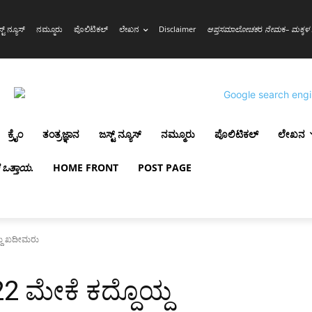
್ಟ್ ನ್ಯೂಸ್
ನಮ್ಮೂರು
ಪೊಲಿಟಿಕಲ್
ಲೇಖನ
Disclaimer
ಆಪ್ತಸಮಾಲೋಚಕ
ರ
ನೇಮ
ಕ
– ಮಕ್ಕಳ 
ಕ್ರೈಂ
ತಂತ್ರಜ್ಞಾನ
ಜಸ್ಟ್ ನ್ಯೂಸ್
ನಮ್ಮೂರು
ಪೊಲಿಟಿಕಲ್
ಲೇಖನ
ಳ ಒತ್ತಾಯ
.
HOME FRONT
POST PAGE
ಯ್ದ ಖದೀಮರು
2 ಮೇಕೆ ಕದ್ದೊಯ್ದ