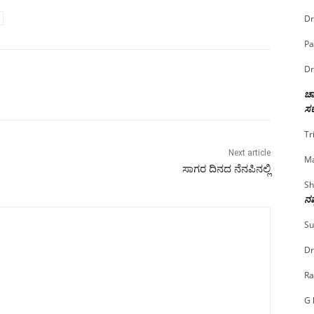
Dr
Pa
Dr
ಚಾ
ಸರ
Tr
Next article
Ma
ಸಾಗರ ದಿನದ ನೆನಪಿನಲ್ಲಿ
Sh
ನಷ
Su
Dr
Ra
G 