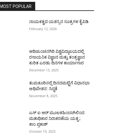
MOST POPULAR
ನಾಯಕತ್ವದ ಯಶಸ್ಸಿನ ಸೂತ್ರಗಳ ಕೈಪಿಡಿ
February 12, 2026
ಆದಿಚುಂಚನಗಿರಿ ವಿಶ್ವವಿದ್ಯಾಲಯದಲ್ಲಿ
ರಸಾಯನಿಕ ವಿಜ್ಞಾನ ಮತ್ತು ತಂತ್ರಜ್ಞಾನ
ಕುರಿತ ಎರಡು ದಿನಗಳ ಕಾರ್ಯಾಗಾರ
December 13, 2025
ತುಮಕೂರಿನಲ್ಲಿ ದಿನದಮಟ್ಟಿಗೆ ವಿಧಾನಭಾ
ಅಧಿವೇಶನ: ಸಿದ್ಧತೆ
November 8, 2025
ಎಸ್ ಐ ಆರ್ ಮೂಲಕಹಿಂಬಾಗಿಲಿಂದ
ಮತಾಧಿಕಾರ ನಿರಾಕರಣೆಯ ಯತ್ನ ;
ಕಾಂ.ಪ್ರಕಾಶ್
October 19, 2025