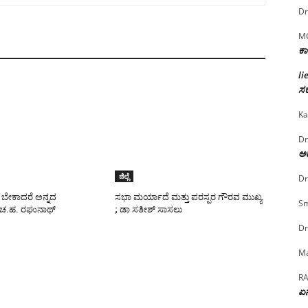
Dr
M
ಕಾ
li
ಸರ
Ka
Dr
ಅದ
ಜಿಲ್ಲೆ
Dr
ಬೇಕಾದರೆ ಅನ್ನದ
ಸಭಾ ಮರ್ಯಾದೆ ಮತ್ತು ಪರಸ್ಪರ ಗೌರವ ಮುಖ್ಯ
Sm
 ಚ.ಹ. ರಘುನಾಥ್
; ಡಾ ಸತೀಶ್ ಸಾಸಲು
Dr
Ma
R
ಏನ