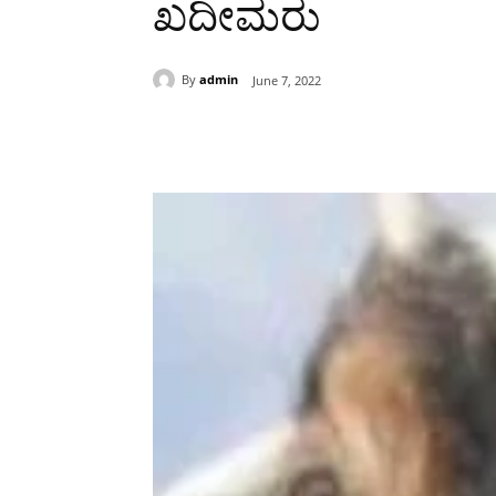
ಖದೀಮರು
By
admin
June 7, 2022
Share