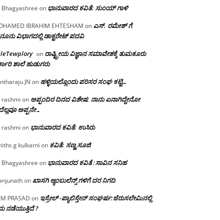
ಭಾನುವಾರದ ಕವಿತೆ: ಸುಂಯ್ ಗಾಳಿ
 Bhagyashree
on
ಎಸ್. ರಮೇಶ್ ಗೆ
OHAMED IBRAHIM EHTESHAM
on
ನೂನು ವಿಭಾಗದಲ್ಲಿ ಡಾಕ್ಟರೇಟ್ ಪದವಿ
eleTewplory
ರಾಷ್ಟ್ರೀಯ ವಿಜ್ಞಾನ ಸಮಾವೇಶಕ್ಕೆ‌ ತುಮಕೂರು
on
್ಕಾರಿ ಶಾಲೆ ಹುಡುಗರು
ಹಳ್ಳಿಯಲ್ಲೊಂದು ಪರಿಸರ ಸಂಘ ಕಟ್ಟಿ…
ntharaju JN
on
ಅಪ್ಪಂದಿರ ದಿನದ ವಿಶೇಷ: ನಾನು ಏನಾಗಿದ್ದೇನೋ‌
 rashmi
on
ೆಲ್ಲವೂ ಅಪ್ಪನೇ…
ಭಾನುವಾರದ ಕವಿತೆ: ಉಸಿರು
 rashmi
on
ಕವಿತೆ: ಸಣ್ಣ ಸೂಜಿ
iths g kulkarni
on
ಭಾನುವಾರದ ಕವಿತೆ :ಸಾವಿನ ಸನಿಹ
 Bhagyashree
on
ಖಾಸಗಿ ಆ್ಯಂಬುಲೆನ್ಸ್ ಗಳಿಗೆ ದರ ನಿಗದಿ
njunath
on
ಇಸ್ರೇಲ್ -ಪ್ಯಾಲಿಸ್ತೇನ್ ಸಂಘರ್ಷ:ಜೆರುಸಲೇಮಿನಲ್ಲಿ
AM PRASAD
on
ು ನಡೆಯುತ್ತಿದೆ ?