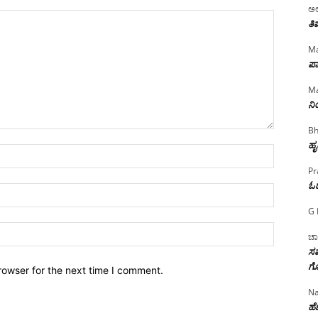
ಅಲ
ತಿ
Ma
ಪಾ
Ma
ನ
Bh
ಹೃ
Name:*
Pr
ಓ
Email:*
G 
Website:
ಚಾ
ಸಮ
ಗೊ
rowser for the next time I comment.
Na
ಹೆಣ