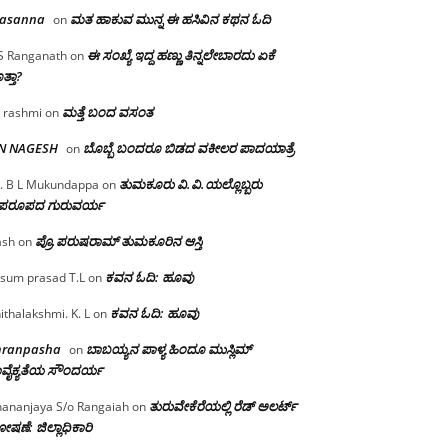
rasanna
ಮತ ಹಾಕುವ ಮುನ್ನ ಈ ಹಸಿವಿನ ಕಥನ ಓದಿ
on
ಈ ಸಂಖ್ಯೆ ಇದ್ದ ಹಣ್ಣು ತಿನ್ನಲೇಬಾರದು ಏಕೆ
S Ranganath
on
ತ್ತಾ?
ಮತ್ತೆ ಬಂದ ವಸಂತ
 rashmi
on
 N NAGESH
ಬೊಬ್ಬೆ ಬಂದರೂ ಬಿಡದ ವಕೀಲರ ಪಾದಯಾತ್ರೆ
on
ತುಮಕೂರು‌ ವಿ.ವಿ.ಯಲ್ಲೊಬ್ಬರು
. B L Mukundappa
on
ಪರೂಪದ ಗುರುವರ್ಯ
ಪ್ರೊ.ಪರುಷರಾಮ್ ತುಮಕೂರಿನ ಆಸ್ತಿ
ash
on
ಕವನ ಓದಿ: ಹೂವು
sum prasad T.L
on
ಕವನ ಓದಿ: ಹೂವು
ithalakshmi. K. L
on
mranpasha
ಬಾಬಯ್ಯನ ಪಾಳ್ಯ ಹಿಂದೂ ಮುಸ್ಲಿಮ್
on
ವೈಕ್ಯತೆಯ ಸೌಂದರ್ಯ
ತುರುವೇಕೆರೆಯಲ್ಲಿ ರೆಡ್ ಅಲರ್ಟ್
ananjaya S/o Rangaiah
on
ಷಣೆ: ಜಿಲ್ಲಾಧಿಕಾರಿ