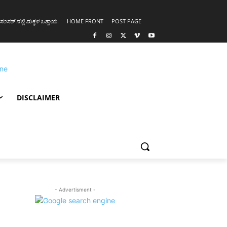
ಸಂಸತ್ ನಲ್ಲಿ ಮಕ್ಕಳ ಒತ್ತಾಯ
.
HOME FRONT
POST PAGE
DISCLAIMER
- Advertisment -