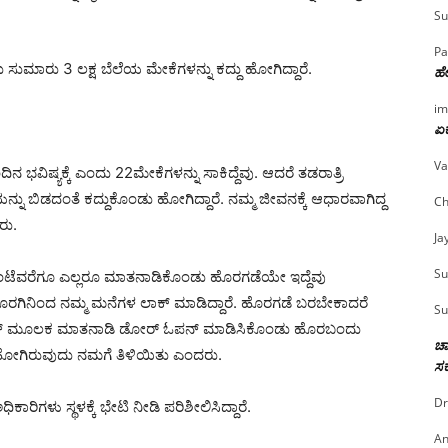
Su
Pa
ುಮಾರು 3 ಲಕ್ಷ ಬೆಲೆಯ ಮೇಕೆಗಳನ್ನು ಕದ್ದು ಹೋಗಿದ್ದಾರೆ.
ಹೇ
im
ಏಕ
Va
ಿನ ಭವಿಷ್ಯಕ್ಕೆ ಎಂದು 22ಮೇಕೆಗಳನ್ನು ಸಾಕಿದ್ದೆವು. ಆದರೆ ತಡರಾತ್ರಿ
 ಬಿಡದಂತೆ ಕದ್ದುಕೊಂಡು ಹೋಗಿದ್ದಾರೆ. ನಮ್ಮ ಜೀವನಕ್ಕೆ ಆಧಾರವಾಗಿದ್ದ
Ch
ರು.
Ja
Su
 ಗಂಟೆವರೆಗೂ ಎಲ್ಲರೂ ಮಾತನಾಡಿಕೊಂಡು ಹೊರಗಡೆಯೇ ಇದ್ದೆವು
ನಿಂದ ನಮ್ಮ ಮನೆಗಳ ಲಾಕ್ ಮಾಡಿದ್ದಾರೆ. ಹೊರಗಡೆ ಬರಬೇಕಾದರೆ
Su
ಫೋನ್ ಮೂಲಕ ಮಾತನಾಡಿ ಡೋರ್ ಓಪನ್ ಮಾಡಿಸಿಕೊಂಡು ಹೊರಬಂದು
ಚಾ
 ಹೋಗಿರುವುದು ನಮಗೆ ತಿಳಿಯಿತು ಎಂದರು.
ಸರ
Dr
ಾರಿಗಳು ಸ್ಥಳಕ್ಕೆ ಭೇಟಿ ನೀಡಿ ಪರಿಶೀಲಿಸಿದ್ದಾರೆ.
An