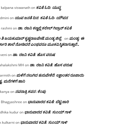
ಕವಿತೆ ಓದಿ: ಯುದ್ಧ
 kalpana viswanath
on
ಯುವ ಜನತೆ ದಿನ: ಕವಿತೆ ಓದಿ- ಯೌವನ
dmini
on
ಡಾ. ರಜನಿ‌ ಕಣ್ಣಲ್ಲಿ ಕಲೀಲ್ ಗಿಬ್ರಾನ್ ಕವಿತೆ
 rashmi
on
 ಶಿ ಜಯಕುಮಾರ್ ಕೃಷ್ಣರಾಜಪೇಟೆ.ಮಂಡ್ಯ ಜಿಲ್ಲೆ.
ಮಂಡ್ಯ: ಈ
on
್ಕಾರಿ ಶಾಲೆ ನೋಡಿದರೆ ಎಂಥವರೂ ಮೂಕವಿಸ್ಮಿತರಾಗುತ್ತಾರೆ…
ಡಾ. ರಜನಿ ಕವಿತೆ: ಹೊಸ ವರುಷ
iveni
on
ಡಾ. ರಜನಿ ಕವಿತೆ: ಹೊಸ ವರುಷ
halakshmi MH
on
ಮಳೆಗೆ ನಲುಗಿದ ತುರುವೇಕೆರೆ: ಲಕ್ಷಾಂತರ ರೂಪಾಯಿ
armith
on
್ಟ, ಮನೆಗಳಿಗೆ ಹಾನಿ
ನವರಾತ್ರಿ ಕವನ :ಕೆಂಪು
kanya
on
ಭಾನುವಾರದ ಕವಿತೆ: ಬೆಟ್ಟ ಜಾರಿ
 Bhagyashree
on
ಭಾನುವಾರದ ಕವಿತೆ: ಸುಂಯ್ ಗಾಳಿ
dhika kudur
on
ಭಾನುವಾರದ ಕವಿತೆ: ಸುಂಯ್ ಗಾಳಿ
k kulkarni
on