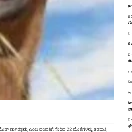
p
B 
ಗೊ
Dr
B
Dr
ಅ
sl
Ku
An
i
ಭಾ
Dh
ಘೋ
ಶ್ ನಾಗರತ್ನಮ್ಮ ಎಂಬ ದಂಪತಿಗೆ ಸೇರಿದ 22 ಮೇಕೆಗಳನ್ನು ತಡರಾತ್ರಿ