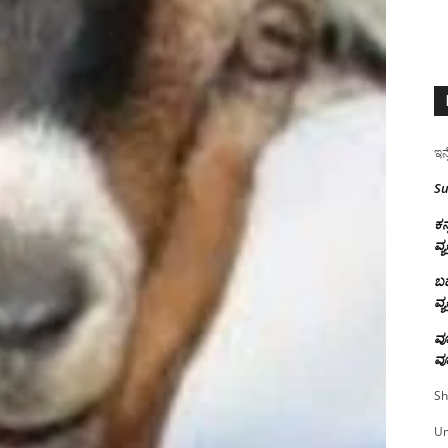
ಇನ್
Su
ಕನ
ವ್ಯ
ಬಹ
ವ್ಯ
ವೂ
ವೂ
Sh
U