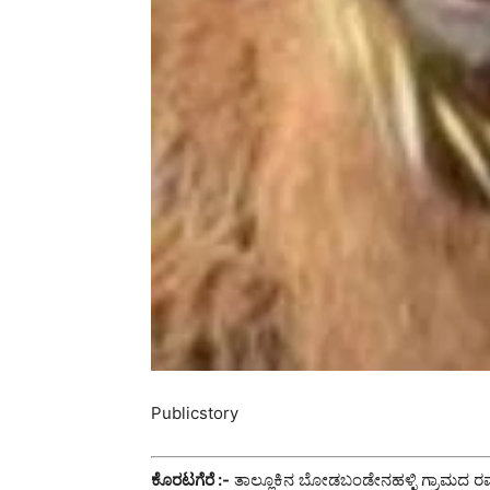
Publicstory
ಕೊರಟಗೆರೆ :-
ತಾಲ್ಲೂಕಿನ ಬೋಡಬಂಡೇನಹಳ್ಳಿ ಗ್ರಾಮದ ರಮೇ