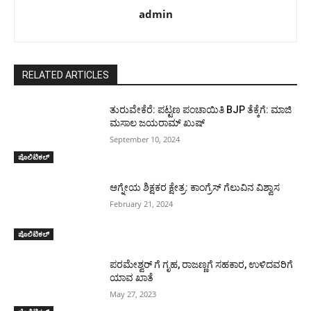
admin
RELATED ARTICLES
ತುರುವೇಕೆರೆ: ಪಟ್ಟಣ ಪಂಚಾಯಿತಿ BJP ತೆಕ್ಕೆಗೆ: ಮಾಜಿ
ಮಸಾಲ ಜಯರಾಮ್ ಖುಷ್
September 10, 2024
ಪೊಲಿಟಿಕಲ್
ಆಗ್ನೇಯ ಶಿಕ್ಷಕರ ಕ್ಷೇತ್ರ: ಕಾಂಗ್ರೆಸ್ ಗೆಲುವಿನ ವಿಶ್ವಾಸ
February 21, 2024
ಪೊಲಿಟಿಕಲ್
ಪರಮೇಶ್ವರ್ ಗೆ ಗೃಹ, ರಾಜಣ್ಣಗೆ ಸಹಕಾರ, ಉಳಿದವರಿಗೆ
ಯಾವ ಖಾತೆ
May 27, 2023