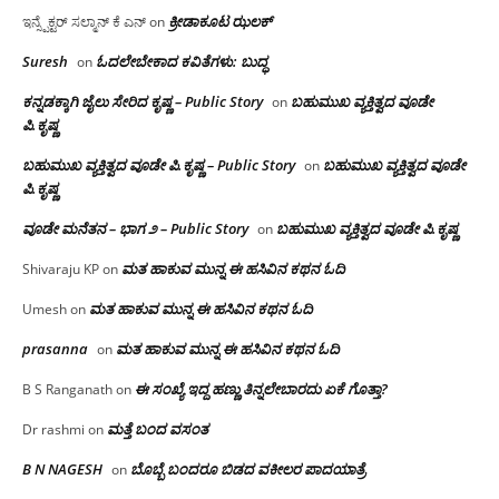
ಕ್ರೀಡಾಕೂಟ ಝಲಕ್
ಇನ್ಸ್ಪೆಕ್ಟರ್ ಸಲ್ಮಾನ್ ಕೆ ಎನ್
on
Suresh
ಓದಲೇಬೇಕಾದ‌ ಕವಿತೆಗಳು: ಬುದ್ಧ
on
ಕನ್ನಡಕ್ಕಾಗಿ ಜೈಲು ಸೇರಿದ ಕೃಷ್ಣ – Public Story
ಬಹುಮುಖ ವ್ಯಕ್ತಿತ್ವದ ವೂಡೇ
on
ಪಿ.ಕೃಷ್ಣ
ಬಹುಮುಖ ವ್ಯಕ್ತಿತ್ವದ ವೂಡೇ ಪಿ.ಕೃಷ್ಣ – Public Story
ಬಹುಮುಖ ವ್ಯಕ್ತಿತ್ವದ ವೂಡೇ
on
ಪಿ.ಕೃಷ್ಣ
ವೂಡೇ ಮನೆತನ – ಭಾಗ ೨ – Public Story
ಬಹುಮುಖ ವ್ಯಕ್ತಿತ್ವದ ವೂಡೇ ಪಿ.ಕೃಷ್ಣ
on
ಮತ ಹಾಕುವ ಮುನ್ನ ಈ ಹಸಿವಿನ ಕಥನ ಓದಿ
Shivaraju KP
on
ಮತ ಹಾಕುವ ಮುನ್ನ ಈ ಹಸಿವಿನ ಕಥನ ಓದಿ
Umesh
on
prasanna
ಮತ ಹಾಕುವ ಮುನ್ನ ಈ ಹಸಿವಿನ ಕಥನ ಓದಿ
on
ಈ ಸಂಖ್ಯೆ ಇದ್ದ ಹಣ್ಣು ತಿನ್ನಲೇಬಾರದು ಏಕೆ ಗೊತ್ತಾ?
B S Ranganath
on
ಮತ್ತೆ ಬಂದ ವಸಂತ
Dr rashmi
on
B N NAGESH
ಬೊಬ್ಬೆ ಬಂದರೂ ಬಿಡದ ವಕೀಲರ ಪಾದಯಾತ್ರೆ
on