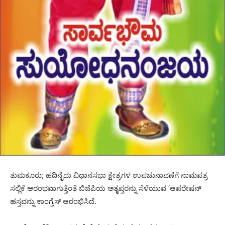
ತುಮಕೂರು; ಹದಿನೈದು ವಿಧಾನಸಭಾ ಕ್ಷೇತ್ರಗಳ ಉಪಚುನಾವಣೆಗೆ ನಾಮಪತ್ರ
ಸಲ್ಲಿಕೆ ಆರಂಭವಾಗುತ್ತಿಂತೆ ಬಿಜೆಪಿಯ ಅತೃಪ್ತರನ್ನು ಸೆಳೆಯುವ ‘ಆಪರೇಷನ್‌
ಹಸ್ತವನ್ನು ಕಾಂಗ್ರೆಸ್ ಆರಂಭಿಸಿದೆ.