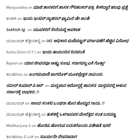
ಮಾಜಿ ಶಾಸಕರಿಗೆ ಶಾಸಕ ಗೌರಿಶಂಕರ್ ಪತ್ರ, ಕೇಳಿದ್ದಾರೆ ಹಲವು ಪ್ರಶ್ನೆ
Manjunatha
on
ಇಂದು ಇಂಟರ್ ನ್ಯಾಶನಲ್ ಫ್ಯಾಮಿಲಿ ಡೇ ಅಂತೆ!
ಶಂಕರ್
on
Sathish tg
ಯುವಕರಿಗೆ ಸೇನೆಯಲ್ಲಿ ಅವಕಾಶ
on
IAS ಅಧಿಕಾರಿ ಮಣಿವಣ್ಣನ್ ವರ್ಗಾವಣೆಗೆ ಹೆಚ್ಚಿದ‌ ವಿರೋಧ
ಮಂಜುನಾಥ್ ಹೆತ್ತೇನಹಳ್ಳಿ
on
ಇಂದು ತಾಯಂದಿರ ದಿನವಂತೆ
Aishu (Aisiri.H.Y )
on
ಯಾರ ಜೀವನವೂ ಅಷ್ಟು ಸುಲಭ, ಸರಾಗವಲ್ಲ ಏಕೆ ಗೊತ್ತಾ?
Rajesh
on
ಜಂಗಮವಾಣಿ ಜಾಗದೊಳ್ ಮೂಕಪ್ರೇಕ್ಷಕ ನಾವಿಂದು
ಶಾಂತರಾಜು
on
ನವೀನ್ ಕುಮಾರ್ ಪಿ ಆರ್
ಮದ್ಯಪಾನ ಆರೋಗ್ಯಕ್ಕೆ ಹಾನಿಕರ; ವಾಸ್ತವದಲ್ಲಿ ಅಳುವ
on
ಸರ್ಕಾರಕ್ಕೆ ಲಾಭಕರ..!!
ಸಾಲದ ಸಂಕಟ ಒಂಥರಾ ಹೊರ ಹೊಮ್ಮದ ಗಾಯ..!!
ಮಂಜುನಾಥ್
on
ತುಳಿತಕ್ಕೆ ಒಳಗಾದವರ ಮೇಲೆತ್ತಿದ ಸಂತ ಬಸವಣ್ಣ
ಮಂಜುನಾಥ್ ಹೆತ್ತೇನಹಳ್ಳಿ
on
ಹೊರಟು ಹೋಗುವ ಬದುಕಿಗೊಂದು ವಿಶೇಷತೆ ಇರಲಿ
Mallikarjuna S
on
ಸೂರ್ಯನೇ ದೇವರಾದಾಗ
ಶಾಂತರಾಜು ಬಿ ಎಸ್
on