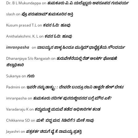
ತುಮಕೂರು‌ ವಿ.ವಿ.ಯಲ್ಲೊಬ್ಬರು ಅಪರೂಪದ ಗುರುವರ್ಯ
Dr. B L Mukundappa
on
ಪ್ರೊ.ಪರುಷರಾಮ್ ತುಮಕೂರಿನ ಆಸ್ತಿ
slash
on
ಕವನ ಓದಿ: ಹೂವು
Kusum prasad T.L
on
ಕವನ ಓದಿ: ಹೂವು
Anithalakshmi. K. L
on
imranpasha
ಬಾಬಯ್ಯನ ಪಾಳ್ಯ ಹಿಂದೂ ಮುಸ್ಲಿಮ್ ಭಾವೈಕ್ಯತೆಯ ಸೌಂದರ್ಯ
on
ತುರುವೇಕೆರೆಯಲ್ಲಿ ರೆಡ್ ಅಲರ್ಟ್ ಘೋಷಣೆ:
Dhananjaya S/o Rangaiah
on
ಜಿಲ್ಲಾಧಿಕಾರಿ
ಗುರು
Sukanya
on
ಇವರೇ ನಮ್ಮ ಡಾಕ್ಟ್ರು; : ದೇವರೇ ಬಂದ್ರೂ ರಜನಿ ಡಾಕ್ಟರೇ ಹೇಳ್ ಬೇಕು!
Padmini
on
ತುಮಕೂರು ನದಿಗಳ ಪುನರುಜ್ಜೀವನದ ಬಗ್ಗೆ ಮೌನ ಏಕೆ?
imranpasha
on
ಕದ್ದುಮುಚ್ಚಿ ಮದುವೆ ತಡೆದ ಅಧಿಕಾರಿಗಳ ತಂಡ
Varadaraju K
on
ಮಳೆ: ಬಿದ್ದ ಮರ, ಸಿಡಿಲಿಗೆ 5 ಮೇಕೆ ಸಾವು
Chikkanna SD
on
ಪತ್ರಕರ್ತ ಚಿದುಗೆ ವೈ.ಕೆ.ರಾಮಯ್ಯ ಪ್ರಶಸ್ತಿ
Jayashri
on