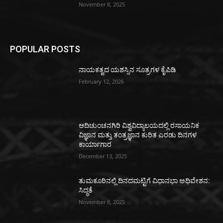
November 8, 2025
POPULAR POSTS
ನಾಯಕತ್ವದ ಯಶಸ್ಸಿನ ಸೂತ್ರಗಳ ಕೈಪಿಡಿ
February 12, 2026
ಆದಿಚುಂಚನಗಿರಿ ವಿಶ್ವವಿದ್ಯಾಲಯದಲ್ಲಿ ರಸಾಯನಿಕ
ವಿಜ್ಞಾನ ಮತ್ತು ತಂತ್ರಜ್ಞಾನ ಕುರಿತ ಎರಡು ದಿನಗಳ
ಕಾರ್ಯಾಗಾರ
December 13, 2025
ತುಮಕೂರಿನಲ್ಲಿ ದಿನದಮಟ್ಟಿಗೆ ವಿಧಾನಭಾ ಅಧಿವೇಶನ:
ಸಿದ್ಧತೆ
November 8, 2025