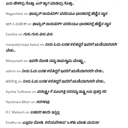
ಏನು ಹೇಳಿದ್ರು ಗೊತ್ತಾ, ಏನ್ ತ್ಯಾಗ ಮಾಡಿದ್ರು ಗೊತ್ತಾ…
ಥಾಮ್ಸನ್ ರಾಯಿಟರ್ಸ್ ವರದಿಯೂ ಭಾರತದಲ್ಲಿ ಹೆಣ್ಣಿನ ಸ್ಥಾನ‌
Nagashtee
on
ಥಾಮ್ಸನ್ ರಾಯಿಟರ್ಸ್ ವರದಿಯೂ ಭಾರತದಲ್ಲಿ ಹೆಣ್ಣಿನ ಸ್ಥಾನ‌
ಆರ್.ಸಿ.ಮಹೇಶ್
on
ಗುಸು ಗುಸು ಪಿಸು ಪಿಸು
Savitha
on
ನೀನು ಓದು ಬರಹ ಕಲಿತಿದ್ದರೆ ಇವರಿಗೆ ಋಣಿಯಾಗಿರಲೇ
manjula(roopa babu)
on
ಬೇಕು…
ಇವರೇ‌ ನೋಡಿ‌ ನಮ್ಮ‌ ರಾಮಸ್ವಾಮಿ ಮೇಷ್ಟ್ರು…
Manjunath
on
ನೀನು ಓದು ಬರಹ ಕಲಿತಿದ್ದರೆ ಇವರಿಗೆ ಋಣಿಯಾಗಿರಲೇ ಬೇಕು…
admin
on
ನೀನು ಓದು ಬರಹ ಕಲಿತಿದ್ದರೆ ಇವರಿಗೆ ಋಣಿಯಾಗಿರಲೇ ಬೇಕು…
ಹರಿನೇತ್ರ
on
ವರಲಕ್ಷ್ಮೀ ಗೆ ಸೂಲಗಿತ್ತಿ ನರಸಮ್ಮ‌ ರಾಷ್ಟ್ರೀಯ ಪ್ರಶಸ್ತಿ ಗರಿ
Ayisha Sulthana
on
ಸರಗಳವು
Vaishnavi Metri
on
ಬಡವರ ತಾಯಿ ಇನ್ನಿಲ್ಲ
R C Mahesh
on
ಎಲ್ಲರೂ ನೋಡಿ, ಕಲಿಯಬೇಕಾದ ‘ಒಳಿತು ಮಾಡು ಮನುಸಾ’
Sindhu
on