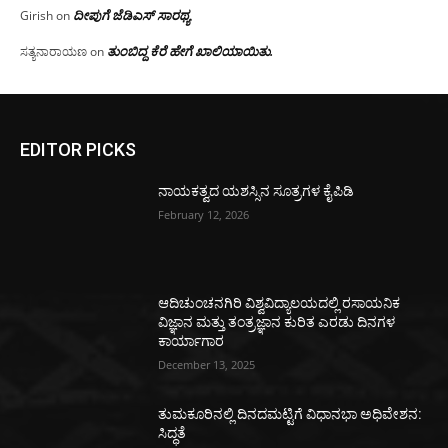
ದೀಪುಗೆ ಜೆಡಿಎಸ್ ಸಾರಥ್ಯ
Girish
on
ತುಂಬಿದ್ದ ಕೆರೆ ಹೇಗೆ ಖಾಲಿಯಾಯಿತು.
ಸತ್ಯನಾರಾಯಣ
on
EDITOR PICKS
ನಾಯಕತ್ವದ ಯಶಸ್ಸಿನ ಸೂತ್ರಗಳ ಕೈಪಿಡಿ
February 12, 2026
ಆದಿಚುಂಚನಗಿರಿ ವಿಶ್ವವಿದ್ಯಾಲಯದಲ್ಲಿ ರಸಾಯನಿಕ
ವಿಜ್ಞಾನ ಮತ್ತು ತಂತ್ರಜ್ಞಾನ ಕುರಿತ ಎರಡು ದಿನಗಳ
ಕಾರ್ಯಾಗಾರ
December 13, 2025
ತುಮಕೂರಿನಲ್ಲಿ ದಿನದಮಟ್ಟಿಗೆ ವಿಧಾನಭಾ ಅಧಿವೇಶನ:
ಸಿದ್ಧತೆ