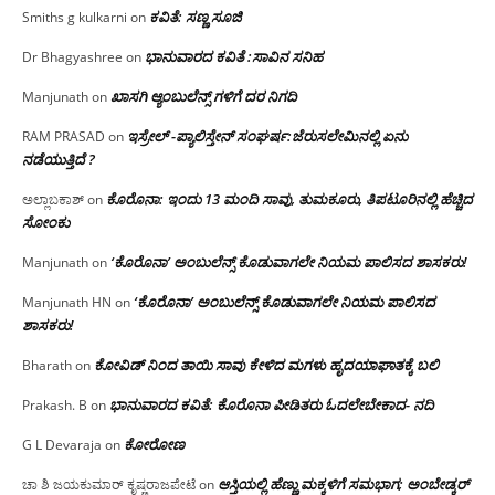
ಕವಿತೆ: ಸಣ್ಣ ಸೂಜಿ
Smiths g kulkarni
on
ಭಾನುವಾರದ ಕವಿತೆ :ಸಾವಿನ ಸನಿಹ
Dr Bhagyashree
on
ಖಾಸಗಿ ಆ್ಯಂಬುಲೆನ್ಸ್ ಗಳಿಗೆ ದರ ನಿಗದಿ
Manjunath
on
ಇಸ್ರೇಲ್ -ಪ್ಯಾಲಿಸ್ತೇನ್ ಸಂಘರ್ಷ:ಜೆರುಸಲೇಮಿನಲ್ಲಿ ಏನು
RAM PRASAD
on
ನಡೆಯುತ್ತಿದೆ ?
ಕೊರೊನಾ: ಇಂದು 13 ಮಂದಿ ಸಾವು, ತುಮಕೂರು, ತಿಪಟೂರಿನಲ್ಲಿ ಹೆಚ್ಚಿದ
ಅಲ್ಲಾಬಕಾಶ್
on
ಸೋಂಕು
‘ಕೊರೊನಾ’ ಅಂಬುಲೆನ್ಸ್ ಕೊಡುವಾಗಲೇ ನಿಯಮ ಪಾಲಿಸದ ಶಾಸಕರು!
Manjunath
on
‘ಕೊರೊನಾ’ ಅಂಬುಲೆನ್ಸ್ ಕೊಡುವಾಗಲೇ ನಿಯಮ ಪಾಲಿಸದ
Manjunath HN
on
ಶಾಸಕರು!
ಕೋವಿಡ್ ನಿಂದ ತಾಯಿ ಸಾವು ಕೇಳಿದ ಮಗಳು ಹೃದಯಾಘಾತಕ್ಕೆ ಬಲಿ
Bharath
on
ಭಾನುವಾರದ ಕವಿತೆ: ಕೊರೊನಾ ಪೀಡಿತರು ಓದಲೇಬೇಕಾದ- ನದಿ
Prakash. B
on
ಕೋರೋಣ
G L Devaraja
on
ಆಸ್ತಿಯಲ್ಲಿ ಹೆಣ್ಣು ಮಕ್ಕಳಿಗೆ ಸಮಭಾಗ; ಅಂಬೇಡ್ಕರ್
ಚಾ ಶಿ ಜಯಕುಮಾರ್ ಕೃಷ್ಣರಾಜಪೇಟೆ
on