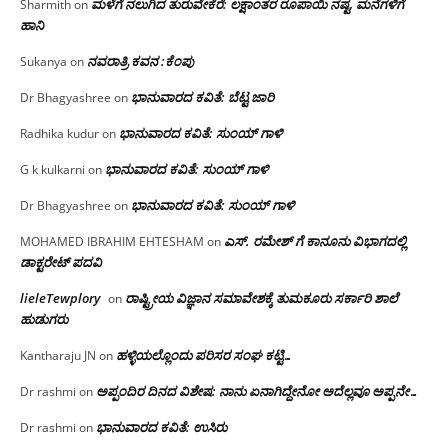
ಮಳೆಗೆ ನಲುಗಿದ ತುರುವೇಕೆರೆ: ಲಕ್ಷಾಂತರ ರೂಪಾಯಿ ನಷ್ಟ, ಮನೆಗಳಿಗೆ
Sharmith
on
ಹಾನಿ
ನವರಾತ್ರಿ ಕವನ :ಕೆಂಪು
Sukanya
on
ಭಾನುವಾರದ ಕವಿತೆ: ಬೆಟ್ಟ ಜಾರಿ
Dr Bhagyashree
on
ಭಾನುವಾರದ ಕವಿತೆ: ಸುಂಯ್ ಗಾಳಿ
Radhika kudur
on
ಭಾನುವಾರದ ಕವಿತೆ: ಸುಂಯ್ ಗಾಳಿ
G k kulkarni
on
ಭಾನುವಾರದ ಕವಿತೆ: ಸುಂಯ್ ಗಾಳಿ
Dr Bhagyashree
on
ಎಸ್. ರಮೇಶ್ ಗೆ ಕಾನೂನು ವಿಭಾಗದಲ್ಲಿ
MOHAMED IBRAHIM EHTESHAM
on
ಡಾಕ್ಟರೇಟ್ ಪದವಿ
lieleTewplory
ರಾಷ್ಟ್ರೀಯ ವಿಜ್ಞಾನ ಸಮಾವೇಶಕ್ಕೆ‌ ತುಮಕೂರು ಸರ್ಕಾರಿ ಶಾಲೆ
on
ಹುಡುಗರು
ಹಳ್ಳಿಯಲ್ಲೊಂದು ಪರಿಸರ ಸಂಘ ಕಟ್ಟಿ…
Kantharaju JN
on
ಅಪ್ಪಂದಿರ ದಿನದ ವಿಶೇಷ: ನಾನು ಏನಾಗಿದ್ದೇನೋ‌ ಅದೆಲ್ಲವೂ ಅಪ್ಪನೇ…
Dr rashmi
on
ಭಾನುವಾರದ ಕವಿತೆ: ಉಸಿರು
Dr rashmi
on