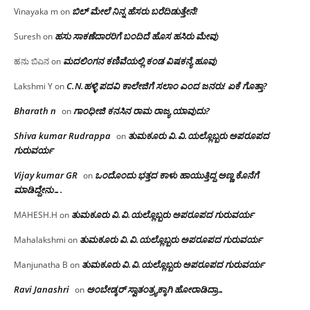
ಬಿಲ್ ಮೇಲೆ ನಿನ್ನ ಹೆಸರು ಬರೆದಿಡುತ್ತೇನೆ!
Vinayaka m
on
ಹಸು ಸಾಕಣೆದಾರರಿಗೆ ಬಂದಿದೆ ಹೊಸ ಹಸಿರು ಮೇವು
Suresh
on
ಮದಲಿಂಗನ ಕಣಿವೆಯಲ್ಲಿ ಕಂಡ ವಿಷಕನ್ಯೆ ಹೂವು
ಹನು ಬಿಎನ
on
C.N.ಹಳ್ಳಿ ಪದವಿ ಕಾಲೇಜಿಗೆ ಸಲಾಂ‌ ಎಂದ ಜನರು! ಏಕೆ ಗೊತ್ತಾ?
Lakshmi Y
on
Bharath n
ಗಾಂಧೀಜಿ ಕನಸಿನ ರಾಮ ರಾಜ್ಯ ಯಾವುದು?
on
Shiva kumar Rudrappa
ತುಮಕೂರು‌ ವಿ.ವಿ.ಯಲ್ಲೊಬ್ಬರು ಅಪರೂಪದ
on
ಗುರುವರ್ಯ
Vijay kumar GR
ಒಂದೊಂದು ಭತ್ತದ ಕಾಳು ಹಾಯುತ್ತಿದ್ದ ಅಣ್ಣ ಕೊನೆಗೆ
on
ಮಾಡಿದ್ದೇನು….
ತುಮಕೂರು‌ ವಿ.ವಿ.ಯಲ್ಲೊಬ್ಬರು ಅಪರೂಪದ ಗುರುವರ್ಯ
MAHESH.H
on
ತುಮಕೂರು‌ ವಿ.ವಿ.ಯಲ್ಲೊಬ್ಬರು ಅಪರೂಪದ ಗುರುವರ್ಯ
Mahalakshmi
on
ತುಮಕೂರು‌ ವಿ.ವಿ.ಯಲ್ಲೊಬ್ಬರು ಅಪರೂಪದ ಗುರುವರ್ಯ
Manjunatha B
on
Ravi Janashri
ಅಂಬೇಡ್ಕರ್ ಸ್ವಾತಂತ್ರ್ಯಕ್ಕಾಗಿ ಹೋರಾಡಿದ್ರಾ…
on