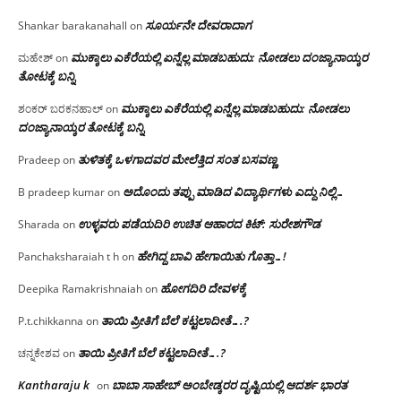
ಸೂರ್ಯನೇ ದೇವರಾದಾಗ
Shankar barakanahall
on
ಮುಕ್ಕಾಲು ಎಕೆರೆಯಲ್ಲಿ ಏನ್ನೆಲ್ಲ‌ ಮಾಡಬಹುದು: ನೋಡಲು ದಂಜ್ಯಾನಾಯ್ಕರ
ಮಹೇಶ್
on
ತೋಟಕ್ಕೆ ಬನ್ನಿ
ಮುಕ್ಕಾಲು ಎಕೆರೆಯಲ್ಲಿ ಏನ್ನೆಲ್ಲ‌ ಮಾಡಬಹುದು: ನೋಡಲು
ಶಂಕರ್ ಬರಕನಹಾಲ್
on
ದಂಜ್ಯಾನಾಯ್ಕರ ತೋಟಕ್ಕೆ ಬನ್ನಿ
ತುಳಿತಕ್ಕೆ ಒಳಗಾದವರ ಮೇಲೆತ್ತಿದ ಸಂತ ಬಸವಣ್ಣ
Pradeep
on
ಅದೊಂದು ತಪ್ಪು ಮಾಡಿದ ವಿದ್ಯಾರ್ಥಿಗಳು ಎದ್ದು ನಿಲ್ಲಿ…
B pradeep kumar
on
ಉಳ್ಳವರು ಪಡೆಯದಿರಿ ಉಚಿತ ಆಹಾರದ ಕಿಟ್: ಸುರೇಶಗೌಡ
Sharada
on
ಹೇಗಿದ್ದ ಬಾವಿ ಹೇಗಾಯಿತು ಗೊತ್ತಾ…!
Panchaksharaiah t h
on
ಹೋಗದಿರಿ ದೇವಳಕ್ಕೆ
Deepika Ramakrishnaiah
on
ತಾಯಿ ಪ್ರೀತಿಗೆ ಬೆಲೆ ಕಟ್ಟಲಾದೀತೆ….?
P.t.chikkanna
on
ತಾಯಿ ಪ್ರೀತಿಗೆ ಬೆಲೆ ಕಟ್ಟಲಾದೀತೆ….?
ಚನ್ನಕೇಶವ
on
Kantharaju k
ಬಾಬಾ ಸಾಹೇಬ್ ಅಂಬೇಡ್ಕರರ ದೃಷ್ಟಿಯಲ್ಲಿ ಆದರ್ಶ ಭಾರತ
on