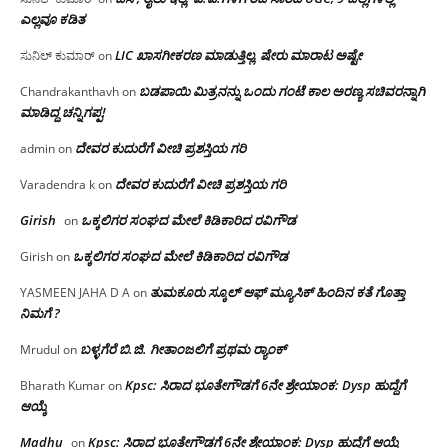
ಎಲ್ಲವೂ ಕಡಿತ
LIC ಖಾಸಗೀಕರಣ ಮಾಡುತ್ತಿಲ್ಲ, ಷೇರು ಮಾರಾಟ ಅಷ್ಟೇ
ಸುನಿಲ್ ಕುಮಾರ್
on
ಬಡಪಾಯಿ ಮಿತ್ರನನ್ನು ಒಂದು ಗಂಟೆ ಕಾಲ ಅರಣ್ಯ ಸಚಿವರನ್ನಾಗಿ
Chandrakanthavh
on
ಮಾಡಿದ್ದ ಚನ್ನಿಗಪ್ಪ!
ದೇವರ ಕುದುರೆಗೆ ವೀಚಿ ಪ್ರಶಸ್ತಿಯ ಗರಿ
admin
on
ದೇವರ ಕುದುರೆಗೆ ವೀಚಿ ಪ್ರಶಸ್ತಿಯ ಗರಿ
Varadendra k
on
Girish
ಒಕ್ಕಲಿಗರ ಸಂಘದ ಮೇಲೆ ಕಿಡಿಕಾರಿದ ರವಿಗೌಡ
on
ಒಕ್ಕಲಿಗರ ಸಂಘದ ಮೇಲೆ ಕಿಡಿಕಾರಿದ ರವಿಗೌಡ
Girish
on
ತುಮಕೂರು ಸ್ಕೂಲ್ ಆಫ್ ಮ್ಯೂಸಿಕ್ ಹಿಂದಿನ ಕತೆ ಗೊತ್ತಾ
YASMEEN JAHA D A
on
ನಿಮಗೆ ?
ಬಳ್ಳಗೆರೆ ಬಿ.ಜಿ. ಗೀತಾಂಜಲಿಗೆ ಪ್ರಥಮ ರ‌್ಯಾಂಕ್
Mrudul
on
Kpsc: ಸಿರಾದ ಭೂತೇಗೌಡಗೆ 6ನೇ ಶ್ರೇಯಾಂಕ: Dysp ಹುದ್ದೆಗೆ
Bharath Kumar
on
ಆಯ್ಕೆ
Madhu
Kpsc: ಸಿರಾದ ಭೂತೇಗೌಡಗೆ 6ನೇ ಶ್ರೇಯಾಂಕ: Dysp ಹುದ್ದೆಗೆ ಆಯ್ಕೆ
on