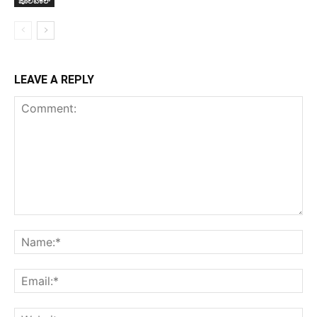
ಪೊಲಿಟಿಕಲ್
LEAVE A REPLY
Comment:
Na
Ema
Web