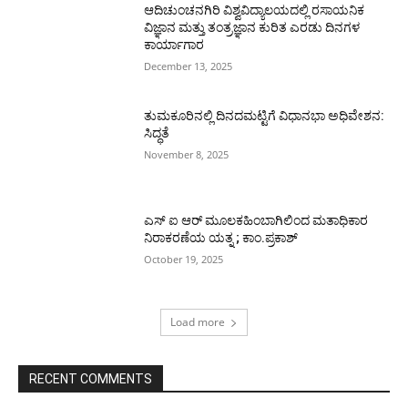
ಆದಿಚುಂಚನಗಿರಿ ವಿಶ್ವವಿದ್ಯಾಲಯದಲ್ಲಿ ರಸಾಯನಿಕ
ವಿಜ್ಞಾನ ಮತ್ತು ತಂತ್ರಜ್ಞಾನ ಕುರಿತ ಎರಡು ದಿನಗಳ
ಕಾರ್ಯಾಗಾರ
December 13, 2025
ತುಮಕೂರಿನಲ್ಲಿ ದಿನದಮಟ್ಟಿಗೆ ವಿಧಾನಭಾ ಅಧಿವೇಶನ:
ಸಿದ್ಧತೆ
November 8, 2025
ಎಸ್ ಐ ಆರ್ ಮೂಲಕಹಿಂಬಾಗಿಲಿಂದ ಮತಾಧಿಕಾರ
ನಿರಾಕರಣೆಯ ಯತ್ನ ; ಕಾಂ.ಪ್ರಕಾಶ್
October 19, 2025
Load more
RECENT COMMENTS