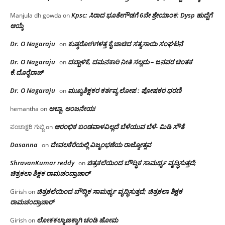
Kpsc: ಸಿರಾದ ಭೂತೇಗೌಡಗೆ 6ನೇ ಶ್ರೇಯಾಂಕ: Dysp ಹುದ್ದೆಗೆ
Manjula dh gowda
on
ಆಯ್ಕೆ
Dr. O Nagaraju
ಕುಷ್ಠರೋಗಿಗಳತ್ತ ಕೈ ಚಾಚಿದ ಸತ್ಯಸಾಯಿ ಸಂಘಟನೆ
on
Dr. O Nagaraju
ದಬ್ಬಾಳಿಕೆ, ದಮನಕಾರಿ ನೀತಿ ಸಲ್ಲದು – ಜನಪರ ಚಿಂತಕ
on
ಕೆ.ದೊರೈರಾಜ್
Dr. O Nagaraju
ಮುಖ್ಯಶಿಕ್ಷಕರ ಕರ್ತವ್ಯ ಲೋಪ : ಪೋಷಕರ ಧರಣಿ
on
ಅಬ್ಬಾ, ಆಂಜನೇಯ!
hemantha
on
ಆರಂಭಿಕ ಬಂಡವಾಳವಿಲ್ಲದೆ ಬೆಳೆಯುವ ಬೆಳೆ- ಮಿಡಿ ಸೌತೆ
ಪಂಚಾಕ್ಷರಿ ಗುಬ್ಬಿ
on
Dasanna
ದೇವಲಕೆರೆಯಲ್ಲಿ ವಿಜೃಂಭಣೆಯ ರಾಜ್ಯೋತ್ಸವ
on
ShravanKumar reddy
ಚಿತ್ರಕಲೆಯಿಂದ ಬೌದ್ಧಿಕ ಸಾಮರ್ಥ್ಯ ವೃದ್ಧಿಸುತ್ತದೆ;
on
ಚಿತ್ರಕಲಾ ಶಿಕ್ಷಕ ರಾಮಚಂದ್ರಾಚಾರ್
ಚಿತ್ರಕಲೆಯಿಂದ ಬೌದ್ಧಿಕ ಸಾಮರ್ಥ್ಯ ವೃದ್ಧಿಸುತ್ತದೆ; ಚಿತ್ರಕಲಾ ಶಿಕ್ಷಕ
Girish
on
ರಾಮಚಂದ್ರಾಚಾರ್
ಲೋಕಕಲ್ಯಾಣಕ್ಕಾಗಿ ಚಂಡಿ ಹೋಮ
Girish
on