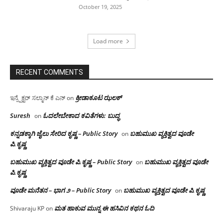
October 19, 2025
Load more
RECENT COMMENTS
ಕ್ರೀಡಾಕೂಟ ಝಲಕ್
ಇನ್ಸ್ಪೆಕ್ಟರ್ ಸಲ್ಮಾನ್ ಕೆ ಎನ್
on
Suresh
ಓದಲೇಬೇಕಾದ‌ ಕವಿತೆಗಳು: ಬುದ್ಧ
on
ಕನ್ನಡಕ್ಕಾಗಿ ಜೈಲು ಸೇರಿದ ಕೃಷ್ಣ – Public Story
ಬಹುಮುಖ ವ್ಯಕ್ತಿತ್ವದ ವೂಡೇ
on
ಪಿ.ಕೃಷ್ಣ
ಬಹುಮುಖ ವ್ಯಕ್ತಿತ್ವದ ವೂಡೇ ಪಿ.ಕೃಷ್ಣ – Public Story
ಬಹುಮುಖ ವ್ಯಕ್ತಿತ್ವದ ವೂಡೇ
on
ಪಿ.ಕೃಷ್ಣ
ವೂಡೇ ಮನೆತನ – ಭಾಗ ೨ – Public Story
ಬಹುಮುಖ ವ್ಯಕ್ತಿತ್ವದ ವೂಡೇ ಪಿ.ಕೃಷ್ಣ
on
ಮತ ಹಾಕುವ ಮುನ್ನ ಈ ಹಸಿವಿನ ಕಥನ ಓದಿ
Shivaraju KP
on