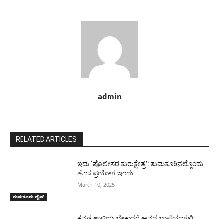
admin
RELATED ARTICLES
ಇದು ‘ಪೊಲೀಸರ ಕುರುಕ್ಷೇತ್ರ’: ತುಮಕೂರಿನಲ್ಲೊಂದು
ಹೊಸ ಪ್ರಯೋಗ ಇಂದು
March 10, 2025
ತುಮಕೂರು ಲೈವ್
ಕನ್ನಡ ಉಳಿಯ ಬೇಕಾದರೆ ಅನ್ನದ ಭಾಷೆಯಾಗಲಿ: