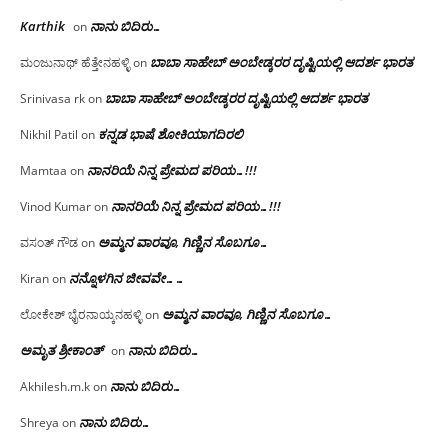
Karthik
ನಾನು ಬಿದಿರು…
on
ಬಾಬಾ ಸಾಹೇಬ್ ಅಂಬೇಡ್ಕರರ ದೃಷ್ಟಿಯಲ್ಲಿ ಆದರ್ಶ ಭಾರತ
ಮಂಜುನಾಥ್ ಹೆತ್ತೇನಹಳ್ಳಿ
on
ಬಾಬಾ ಸಾಹೇಬ್ ಅಂಬೇಡ್ಕರರ ದೃಷ್ಟಿಯಲ್ಲಿ ಆದರ್ಶ ಭಾರತ
Srinivasa rk
on
ಕನ್ನಡ ಭಾಷೆ ಶೋಕಿಯಾಗದಿರಲಿ
Nikhil Patil
on
ನಾನರಿಯೆ ನಿನ್ನ ಪ್ರೇಮದ ಪರಿಯ…!!!
Mamtaa
on
ನಾನರಿಯೆ ನಿನ್ನ ಪ್ರೇಮದ ಪರಿಯ…!!!
Vinod Kumar
on
ಅಮ್ಮನ ವಾರವೂ, ಗಿಣ್ಣಿನ ಸೊಬಗೂ…
ವಸಂತ್ ಗೌಡ
on
ನನ್ನೊಳಗಿನ ಜೀವವೇ……
Kiran
on
ಅಮ್ಮನ ವಾರವೂ, ಗಿಣ್ಣಿನ ಸೊಬಗೂ…
ಲೋಕೇಶ್ ಭೈರನಾಯ್ಕನಹಳ್ಳಿ
on
ಅಮೃತ ಶ್ರೀಕಾಂತ್
ನಾನು ಬಿದಿರು…
on
ನಾನು ಬಿದಿರು…
Akhilesh.m.k
on
ನಾನು ಬಿದಿರು…
Shreya
on