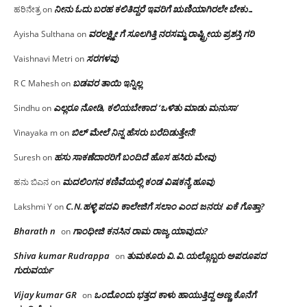
ನೀನು ಓದು ಬರಹ ಕಲಿತಿದ್ದರೆ ಇವರಿಗೆ ಋಣಿಯಾಗಿರಲೇ ಬೇಕು…
ಹರಿನೇತ್ರ
on
ವರಲಕ್ಷ್ಮೀ ಗೆ ಸೂಲಗಿತ್ತಿ ನರಸಮ್ಮ‌ ರಾಷ್ಟ್ರೀಯ ಪ್ರಶಸ್ತಿ ಗರಿ
Ayisha Sulthana
on
ಸರಗಳವು
Vaishnavi Metri
on
ಬಡವರ ತಾಯಿ ಇನ್ನಿಲ್ಲ
R C Mahesh
on
ಎಲ್ಲರೂ ನೋಡಿ, ಕಲಿಯಬೇಕಾದ ‘ಒಳಿತು ಮಾಡು ಮನುಸಾ’
Sindhu
on
ಬಿಲ್ ಮೇಲೆ ನಿನ್ನ ಹೆಸರು ಬರೆದಿಡುತ್ತೇನೆ!
Vinayaka m
on
ಹಸು ಸಾಕಣೆದಾರರಿಗೆ ಬಂದಿದೆ ಹೊಸ ಹಸಿರು ಮೇವು
Suresh
on
ಮದಲಿಂಗನ ಕಣಿವೆಯಲ್ಲಿ ಕಂಡ ವಿಷಕನ್ಯೆ ಹೂವು
ಹನು ಬಿಎನ
on
C.N.ಹಳ್ಳಿ ಪದವಿ ಕಾಲೇಜಿಗೆ ಸಲಾಂ‌ ಎಂದ ಜನರು! ಏಕೆ ಗೊತ್ತಾ?
Lakshmi Y
on
Bharath n
ಗಾಂಧೀಜಿ ಕನಸಿನ ರಾಮ ರಾಜ್ಯ ಯಾವುದು?
on
Shiva kumar Rudrappa
ತುಮಕೂರು‌ ವಿ.ವಿ.ಯಲ್ಲೊಬ್ಬರು ಅಪರೂಪದ
on
ಗುರುವರ್ಯ
Vijay kumar GR
ಒಂದೊಂದು ಭತ್ತದ ಕಾಳು ಹಾಯುತ್ತಿದ್ದ ಅಣ್ಣ ಕೊನೆಗೆ
on