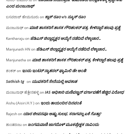
ಎಂದ ಮಂಜು‌ನಾಥ್
ಕ್ಲಾಸ್ ರೂಂ v/s ನ್ಯೂಸ್ ರೂಂ
ಬಸವರಾಜ್ ಹೇಮನೂರು
on
ಮಾಜಿ ಶಾಸಕರಿಗೆ ಶಾಸಕ ಗೌರಿಶಂಕರ್ ಪತ್ರ, ಕೇಳಿದ್ದಾರೆ ಹಲವು ಪ್ರಶ್ನೆ
ಮಂಜುನಾಥ್
on
ಜೆಡಿಎಸ್ ಜಿಲ್ಲಾಧ್ಯಕ್ಷರ ಆಯ್ಕೆಗೆ ನಡೆದಿದೆ ಲೆಕ್ಕಾಚಾರ…
Kantharaju
on
ಜೆಡಿಎಸ್ ಜಿಲ್ಲಾಧ್ಯಕ್ಷರ ಆಯ್ಕೆಗೆ ನಡೆದಿದೆ ಲೆಕ್ಕಾಚಾರ…
Manjunath HN
on
ಮಾಜಿ ಶಾಸಕರಿಗೆ ಶಾಸಕ ಗೌರಿಶಂಕರ್ ಪತ್ರ, ಕೇಳಿದ್ದಾರೆ ಹಲವು ಪ್ರಶ್ನೆ
Manjunatha
on
ಇಂದು ಇಂಟರ್ ನ್ಯಾಶನಲ್ ಫ್ಯಾಮಿಲಿ ಡೇ ಅಂತೆ!
ಶಂಕರ್
on
Sathish tg
ಯುವಕರಿಗೆ ಸೇನೆಯಲ್ಲಿ ಅವಕಾಶ
on
IAS ಅಧಿಕಾರಿ ಮಣಿವಣ್ಣನ್ ವರ್ಗಾವಣೆಗೆ ಹೆಚ್ಚಿದ‌ ವಿರೋಧ
ಮಂಜುನಾಥ್ ಹೆತ್ತೇನಹಳ್ಳಿ
on
ಇಂದು ತಾಯಂದಿರ ದಿನವಂತೆ
Aishu (Aisiri.H.Y )
on
ಯಾರ ಜೀವನವೂ ಅಷ್ಟು ಸುಲಭ, ಸರಾಗವಲ್ಲ ಏಕೆ ಗೊತ್ತಾ?
Rajesh
on
ಜಂಗಮವಾಣಿ ಜಾಗದೊಳ್ ಮೂಕಪ್ರೇಕ್ಷಕ ನಾವಿಂದು
ಶಾಂತರಾಜು
on