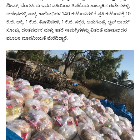
ಟೀಮ್, ಬೆಂಗಳೂರು ಇವರ ವತಿಯಿಂದ ತಿಪಟೂರು ತಾಲ್ಲೂಕಿನ ಈಡೇನಹಳ್ಳಿ,
ಈಡೇನಹಳ್ಳಿ ಪಾಳ್ಯ, ಕಾಲೋನಿಗಳ 140 ಕುಟುಂಬಗಳಿಗೆ ಪ್ರತಿ ಕುಟುಂಬಕ್ಕೆ 10
ಕೆ.ಜಿ. ಅಕ್ಕಿ, 1 ಕೆ.ಜಿ. ತೊಗರಿಬೇಳೆ, 1 ಕೆ.ಜಿ. ಸಕ್ಕರೆ, ಅಡುಗೆಎಣ್ಣೆ, ಲೈಫ್ ಬಾಯ್
ಸೋಪು, ದಂತವರ್ಧಕ ಮತ್ತು ಇತರೆ ಸಾಮಗ್ರಿಗಳನ್ನು ವಿತರಣೆ ಮಾಡುವುದರ
ಮೂಲಕ ಮಾನವೀಯತೆ ಮೆರೆದಿದ್ದಾರೆ.