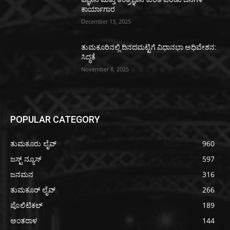
ಕಾರ್ಯಾಗಾರ
December 13, 2025
ತುಮಕೂರಿನಲ್ಲಿ ದಿನದಮಟ್ಟಿಗೆ ವಿಧಾನಭಾ ಅಧಿವೇಶನ:
ಸಿದ್ಧತೆ
November 8, 2025
POPULAR CATEGORY
ತುಮಕೂರು ಲೈವ್
960
ಜಸ್ಟ್ ನ್ಯೂಸ್
597
ಜನಮನ
316
ತುಮಕೂರ್ ಲೈವ್
266
ಪೊಲಿಟಿಕಲ್
189
ಅಂತರಾಳ
144