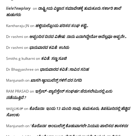
lieleTewplory
ರಾಷ್ಟ್ರೀಯ ವಿಜ್ಞಾನ ಸಮಾವೇಶಕ್ಕೆ‌ ತುಮಕೂರು ಸರ್ಕಾರಿ ಶಾಲೆ
on
ಹುಡುಗರು
ಹಳ್ಳಿಯಲ್ಲೊಂದು ಪರಿಸರ ಸಂಘ ಕಟ್ಟಿ…
Kantharaju JN
on
ಅಪ್ಪಂದಿರ ದಿನದ ವಿಶೇಷ: ನಾನು ಏನಾಗಿದ್ದೇನೋ‌ ಅದೆಲ್ಲವೂ ಅಪ್ಪನೇ…
Dr rashmi
on
ಭಾನುವಾರದ ಕವಿತೆ: ಉಸಿರು
Dr rashmi
on
ಕವಿತೆ: ಸಣ್ಣ ಸೂಜಿ
Smiths g kulkarni
on
ಭಾನುವಾರದ ಕವಿತೆ :ಸಾವಿನ ಸನಿಹ
Dr Bhagyashree
on
ಖಾಸಗಿ ಆ್ಯಂಬುಲೆನ್ಸ್ ಗಳಿಗೆ ದರ ನಿಗದಿ
Manjunath
on
ಇಸ್ರೇಲ್ -ಪ್ಯಾಲಿಸ್ತೇನ್ ಸಂಘರ್ಷ:ಜೆರುಸಲೇಮಿನಲ್ಲಿ ಏನು
RAM PRASAD
on
ನಡೆಯುತ್ತಿದೆ ?
ಕೊರೊನಾ: ಇಂದು 13 ಮಂದಿ ಸಾವು, ತುಮಕೂರು, ತಿಪಟೂರಿನಲ್ಲಿ ಹೆಚ್ಚಿದ
ಅಲ್ಲಾಬಕಾಶ್
on
ಸೋಂಕು
‘ಕೊರೊನಾ’ ಅಂಬುಲೆನ್ಸ್ ಕೊಡುವಾಗಲೇ ನಿಯಮ ಪಾಲಿಸದ ಶಾಸಕರು!
Manjunath
on