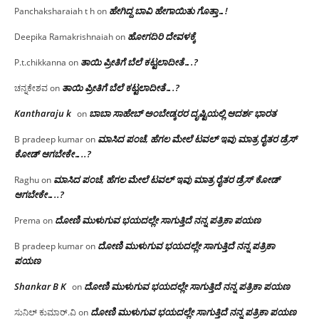
ಹೇಗಿದ್ದ ಬಾವಿ ಹೇಗಾಯಿತು ಗೊತ್ತಾ…!
Panchaksharaiah t h
on
ಹೋಗದಿರಿ ದೇವಳಕ್ಕೆ
Deepika Ramakrishnaiah
on
ತಾಯಿ ಪ್ರೀತಿಗೆ ಬೆಲೆ ಕಟ್ಟಲಾದೀತೆ….?
P.t.chikkanna
on
ತಾಯಿ ಪ್ರೀತಿಗೆ ಬೆಲೆ ಕಟ್ಟಲಾದೀತೆ….?
ಚನ್ನಕೇಶವ
on
Kantharaju k
ಬಾಬಾ ಸಾಹೇಬ್ ಅಂಬೇಡ್ಕರರ ದೃಷ್ಟಿಯಲ್ಲಿ ಆದರ್ಶ ಭಾರತ
on
ಮಾಸಿದ ಪಂಚೆ, ಹೆಗಲ ಮೇಲೆ ಟವಲ್‌ ಇವು ಮಾತ್ರ ರೈತರ ಡ್ರೆಸ್‌
B pradeep kumar
on
ಕೋಡ್ ಆಗಬೇಕೇ…..?‌
ಮಾಸಿದ ಪಂಚೆ, ಹೆಗಲ ಮೇಲೆ ಟವಲ್‌ ಇವು ಮಾತ್ರ ರೈತರ ಡ್ರೆಸ್‌ ಕೋಡ್
Raghu
on
ಆಗಬೇಕೇ…..?‌
ದೋಣಿ ಮುಳುಗುವ ಭಯದಲ್ಲೇ ಸಾಗುತ್ತಿದೆ ನನ್ನ ಪತ್ರಿಕಾ ಪಯಣ
Prema
on
ದೋಣಿ ಮುಳುಗುವ ಭಯದಲ್ಲೇ ಸಾಗುತ್ತಿದೆ ನನ್ನ ಪತ್ರಿಕಾ
B pradeep kumar
on
ಪಯಣ
Shankar B K
ದೋಣಿ ಮುಳುಗುವ ಭಯದಲ್ಲೇ ಸಾಗುತ್ತಿದೆ ನನ್ನ ಪತ್ರಿಕಾ ಪಯಣ
on
ದೋಣಿ ಮುಳುಗುವ ಭಯದಲ್ಲೇ ಸಾಗುತ್ತಿದೆ ನನ್ನ ಪತ್ರಿಕಾ ಪಯಣ
ಸುನಿಲ್ ಕುಮಾರ್.ವಿ
on