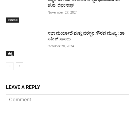
ಚ.ಹ. ರಘುನಾಥ್
November 27, 2024
ಜನಮನ
ಸಭಾ ಮರ್ಯಾದೆ ಮತ್ತು ಪರಸ್ಪರ ಗೌರವ ಮುಖ್ಯ ; ಡಾ
ಸತೀಶ್ ಸಾಸಲು
October 20, 2024
ಜಿಲ್ಲೆ
LEAVE A REPLY