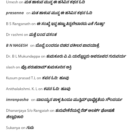
ಮತ ಹಾಕುವ ಮುನ್ನ ಈ ಹಸಿವಿನ ಕಥನ ಓದಿ
Umesh
on
prasanna
ಮತ ಹಾಕುವ ಮುನ್ನ ಈ ಹಸಿವಿನ ಕಥನ ಓದಿ
on
ಈ ಸಂಖ್ಯೆ ಇದ್ದ ಹಣ್ಣು ತಿನ್ನಲೇಬಾರದು ಏಕೆ ಗೊತ್ತಾ?
B S Ranganath
on
ಮತ್ತೆ ಬಂದ ವಸಂತ
Dr rashmi
on
B N NAGESH
ಬೊಬ್ಬೆ ಬಂದರೂ ಬಿಡದ ವಕೀಲರ ಪಾದಯಾತ್ರೆ
on
ತುಮಕೂರು‌ ವಿ.ವಿ.ಯಲ್ಲೊಬ್ಬರು ಅಪರೂಪದ ಗುರುವರ್ಯ
Dr. B L Mukundappa
on
ಪ್ರೊ.ಪರುಷರಾಮ್ ತುಮಕೂರಿನ ಆಸ್ತಿ
slash
on
ಕವನ ಓದಿ: ಹೂವು
Kusum prasad T.L
on
ಕವನ ಓದಿ: ಹೂವು
Anithalakshmi. K. L
on
imranpasha
ಬಾಬಯ್ಯನ ಪಾಳ್ಯ ಹಿಂದೂ ಮುಸ್ಲಿಮ್ ಭಾವೈಕ್ಯತೆಯ ಸೌಂದರ್ಯ
on
ತುರುವೇಕೆರೆಯಲ್ಲಿ ರೆಡ್ ಅಲರ್ಟ್ ಘೋಷಣೆ:
Dhananjaya S/o Rangaiah
on
ಜಿಲ್ಲಾಧಿಕಾರಿ
ಗುರು
Sukanya
on