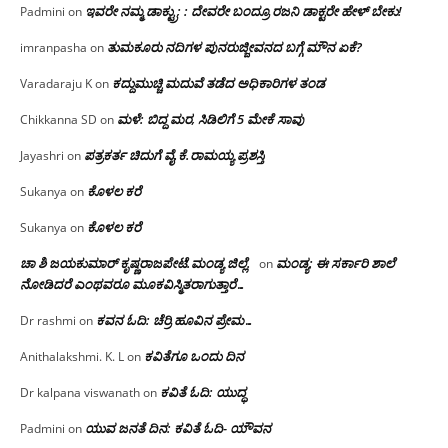
ಇವರೇ ನಮ್ಮ ಡಾಕ್ಟ್ರು; : ದೇವರೇ ಬಂದ್ರೂ ರಜನಿ ಡಾಕ್ಟರೇ ಹೇಳ್ ಬೇಕು!
Padmini
on
ತುಮಕೂರು ನದಿಗಳ ಪುನರುಜ್ಜೀವನದ ಬಗ್ಗೆ ಮೌನ ಏಕೆ?
imranpasha
on
ಕದ್ದುಮುಚ್ಚಿ ಮದುವೆ ತಡೆದ ಅಧಿಕಾರಿಗಳ ತಂಡ
Varadaraju K
on
ಮಳೆ: ಬಿದ್ದ ಮರ, ಸಿಡಿಲಿಗೆ 5 ಮೇಕೆ ಸಾವು
Chikkanna SD
on
ಪತ್ರಕರ್ತ ಚಿದುಗೆ ವೈ.ಕೆ.ರಾಮಯ್ಯ ಪ್ರಶಸ್ತಿ
Jayashri
on
ಕೊಳಲ ಕರೆ
Sukanya
on
ಕೊಳಲ ಕರೆ
Sukanya
on
ಚಾ ಶಿ ಜಯಕುಮಾರ್ ಕೃಷ್ಣರಾಜಪೇಟೆ.ಮಂಡ್ಯ ಜಿಲ್ಲೆ.
ಮಂಡ್ಯ: ಈ ಸರ್ಕಾರಿ ಶಾಲೆ
on
ನೋಡಿದರೆ ಎಂಥವರೂ ಮೂಕವಿಸ್ಮಿತರಾಗುತ್ತಾರೆ…
ಕವನ ಓದಿ: ಚೆರ್ರಿ ಹೂವಿನ ಪ್ರೇಮ…
Dr rashmi
on
ಕವಿತೆಗೂ ಒಂದು ದಿನ
Anithalakshmi. K. L
on
ಕವಿತೆ ಓದಿ: ಯುದ್ಧ
Dr kalpana viswanath
on
ಯುವ ಜನತೆ ದಿನ: ಕವಿತೆ ಓದಿ- ಯೌವನ
Padmini
on