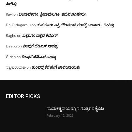
ಹೀಗಿತ್ತು
ದೀಪಾವಳಿಗೂ ಶ್ರೀರಾಮನಿಗೂ ಇರುವ ನಂಟೇನು?
Ravi
on
ತುಮಕೂರು ಎಸ್ಪಿ ಕೌರವನಾಗಿ ರಂಗಕ್ಕೆ ಬಂದಾಗ… ಹೀಗಿತ್ತು
Dr. O Nagaraju
on
ಎಲ್ಲರಿಗೂ ದಕ್ಕದ ಕೆಬಿಎಸ್
Raghu
on
ದೀಪುಗೆ ಜೆಡಿಎಸ್ ಸಾರಥ್ಯ
Deepu
on
ದೀಪುಗೆ ಜೆಡಿಎಸ್ ಸಾರಥ್ಯ
Girish
on
ತುಂಬಿದ್ದ ಕೆರೆ ಹೇಗೆ ಖಾಲಿಯಾಯಿತು.
ಸತ್ಯನಾರಾಯಣ
on
EDITOR PICKS
ನಾಯಕತ್ವದ ಯಶಸ್ಸಿನ ಸೂತ್ರಗಳ ಕೈಪಿಡಿ
February 12, 2026