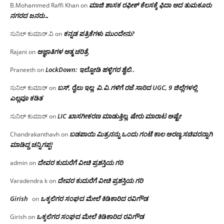
ಮಾಜಿ ಶಾಸಕ ರಫೀಕ್ ಕೆಲಸಕ್ಕೆ ಫಿದಾ ಆದ ತುಮಕೂರು
B.Mohammed Raffi Khan
on
ನಗರದ ಜನರು…
ಕನ್ನಡ ಪತ್ರಿಕೆಗಳು ಮುಂದೇನು?
ಸುನಿಲ್ ಕುಮಾರ್.ವಿ
on
ಅಜ್ಞಾತಿಗಳ ಆತ್ಮ ಚರಿತ್ರೆ
Rajani
on
LockDown: ಇಲ್ನೋಡಿ ಹಳ್ಳಿಗರ ಶೈಲಿ..
Praneeth
on
ಬಸ್, ರೈಲು ಇಲ್ಲ; ವಿ.ವಿ.ಗಳಿಗೆ ರಜೆ ಸಾರಿದ UGC, 9 ಜಿಲ್ಲೆಗಳಲ್ಲಿ
ಸುನಿಲ್ ಕುಮಾರ್
on
ಎಲ್ಲವೂ ಕಡಿತ
LIC ಖಾಸಗೀಕರಣ ಮಾಡುತ್ತಿಲ್ಲ, ಷೇರು ಮಾರಾಟ ಅಷ್ಟೇ
ಸುನಿಲ್ ಕುಮಾರ್
on
ಬಡಪಾಯಿ ಮಿತ್ರನನ್ನು ಒಂದು ಗಂಟೆ ಕಾಲ ಅರಣ್ಯ ಸಚಿವರನ್ನಾಗಿ
Chandrakanthavh
on
ಮಾಡಿದ್ದ ಚನ್ನಿಗಪ್ಪ!
ದೇವರ ಕುದುರೆಗೆ ವೀಚಿ ಪ್ರಶಸ್ತಿಯ ಗರಿ
admin
on
ದೇವರ ಕುದುರೆಗೆ ವೀಚಿ ಪ್ರಶಸ್ತಿಯ ಗರಿ
Varadendra k
on
Girish
ಒಕ್ಕಲಿಗರ ಸಂಘದ ಮೇಲೆ ಕಿಡಿಕಾರಿದ ರವಿಗೌಡ
on
ಒಕ್ಕಲಿಗರ ಸಂಘದ ಮೇಲೆ ಕಿಡಿಕಾರಿದ ರವಿಗೌಡ
Girish
on