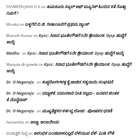
ತುಮಕೂರು ಸ್ಕೂಲ್ ಆಫ್ ಮ್ಯೂಸಿಕ್ ಹಿಂದಿನ ಕತೆ ಗೊತ್ತಾ
YASMEEN JAHA D A
on
ನಿಮಗೆ ?
ಬಳ್ಳಗೆರೆ ಬಿ.ಜಿ. ಗೀತಾಂಜಲಿಗೆ ಪ್ರಥಮ ರ‌್ಯಾಂಕ್
Mrudul
on
Kpsc: ಸಿರಾದ ಭೂತೇಗೌಡಗೆ 6ನೇ ಶ್ರೇಯಾಂಕ: Dysp ಹುದ್ದೆಗೆ
Bharath Kumar
on
ಆಯ್ಕೆ
Madhu
Kpsc: ಸಿರಾದ ಭೂತೇಗೌಡಗೆ 6ನೇ ಶ್ರೇಯಾಂಕ: Dysp ಹುದ್ದೆಗೆ ಆಯ್ಕೆ
on
Kpsc: ಸಿರಾದ ಭೂತೇಗೌಡಗೆ 6ನೇ ಶ್ರೇಯಾಂಕ: Dysp ಹುದ್ದೆಗೆ
Manjula dh gowda
on
ಆಯ್ಕೆ
Dr. O Nagaraju
ಕುಷ್ಠರೋಗಿಗಳತ್ತ ಕೈ ಚಾಚಿದ ಸತ್ಯಸಾಯಿ ಸಂಘಟನೆ
on
Dr. O Nagaraju
ದಬ್ಬಾಳಿಕೆ, ದಮನಕಾರಿ ನೀತಿ ಸಲ್ಲದು – ಜನಪರ ಚಿಂತಕ
on
ಕೆ.ದೊರೈರಾಜ್
Dr. O Nagaraju
ಮುಖ್ಯಶಿಕ್ಷಕರ ಕರ್ತವ್ಯ ಲೋಪ : ಪೋಷಕರ ಧರಣಿ
on
ಅಬ್ಬಾ, ಆಂಜನೇಯ!
hemantha
on
ಆರಂಭಿಕ ಬಂಡವಾಳವಿಲ್ಲದೆ ಬೆಳೆಯುವ ಬೆಳೆ- ಮಿಡಿ ಸೌತೆ
ಪಂಚಾಕ್ಷರಿ ಗುಬ್ಬಿ
on