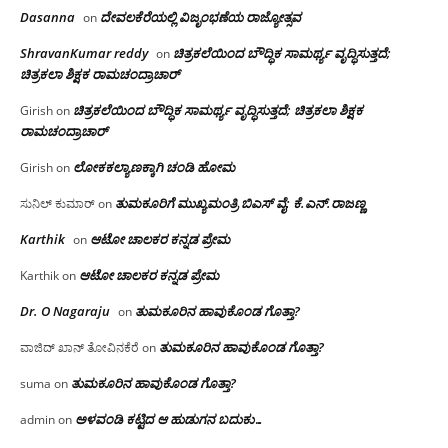
Dasanna
ದೇವಲಕೆರೆಯಲ್ಲಿ ವಿಜೃಂಭಣೆಯ ರಾಜ್ಯೋತ್ಸವ
on
ShravanKumar reddy
ಚಿತ್ರಕಲೆಯಿಂದ ಬೌದ್ಧಿಕ ಸಾಮರ್ಥ್ಯ ವೃದ್ಧಿಸುತ್ತದೆ;
on
ಚಿತ್ರಕಲಾ ಶಿಕ್ಷಕ ರಾಮಚಂದ್ರಾಚಾರ್
ಚಿತ್ರಕಲೆಯಿಂದ ಬೌದ್ಧಿಕ ಸಾಮರ್ಥ್ಯ ವೃದ್ಧಿಸುತ್ತದೆ; ಚಿತ್ರಕಲಾ ಶಿಕ್ಷಕ
Girish
on
ರಾಮಚಂದ್ರಾಚಾರ್
ಲೋಕಕಲ್ಯಾಣಕ್ಕಾಗಿ ಚಂಡಿ ಹೋಮ
Girish
on
ತುಮಕೂರಿಗೆ ಮುಖ್ಯಮಂತ್ರಿ ಬಿಎಸ್ ವೈ: ಕೆ.ಎನ್.ರಾಜಣ್ಣ
ಸುನಿಲ್ ಕುಮಾರ್
on
Karthik
ಆಟೋ ಚಾಲಕರ ಕನ್ನಡ ಪ್ರೇಮ
on
ಆಟೋ ಚಾಲಕರ ಕನ್ನಡ ಪ್ರೇಮ
Karthik
on
Dr. O Nagaraju
ತುಮಕೂರಿನ ಹಾವುಕೊಂಡ ಗೊತ್ತಾ?
on
ತುಮಕೂರಿನ ಹಾವುಕೊಂಡ ಗೊತ್ತಾ?
ವಾಜಿದ್ ಖಾನ್ ತೋವಿನಕೆರೆ
on
ತುಮಕೂರಿನ ಹಾವುಕೊಂಡ ಗೊತ್ತಾ?
suma
on
ಅಳವಂಡಿ ಕಟ್ಟಿದ ಆ ಹುಡುಗನ ಬದುಕು…
admin
on