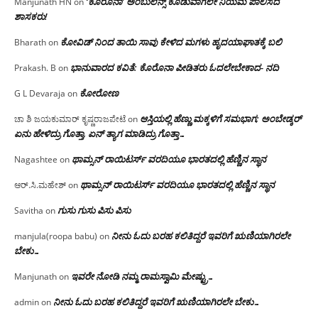
‘ಕೊರೊನಾ’ ಅಂಬುಲೆನ್ಸ್ ಕೊಡುವಾಗಲೇ ನಿಯಮ ಪಾಲಿಸದ
Manjunath HN
on
ಶಾಸಕರು!
ಕೋವಿಡ್ ನಿಂದ ತಾಯಿ ಸಾವು ಕೇಳಿದ ಮಗಳು ಹೃದಯಾಘಾತಕ್ಕೆ ಬಲಿ
Bharath
on
ಭಾನುವಾರದ ಕವಿತೆ: ಕೊರೊನಾ ಪೀಡಿತರು ಓದಲೇಬೇಕಾದ- ನದಿ
Prakash. B
on
ಕೋರೋಣ
G L Devaraja
on
ಆಸ್ತಿಯಲ್ಲಿ ಹೆಣ್ಣು ಮಕ್ಕಳಿಗೆ ಸಮಭಾಗ; ಅಂಬೇಡ್ಕರ್
ಚಾ ಶಿ ಜಯಕುಮಾರ್ ಕೃಷ್ಣರಾಜಪೇಟೆ
on
ಏನು ಹೇಳಿದ್ರು ಗೊತ್ತಾ, ಏನ್ ತ್ಯಾಗ ಮಾಡಿದ್ರು ಗೊತ್ತಾ…
ಥಾಮ್ಸನ್ ರಾಯಿಟರ್ಸ್ ವರದಿಯೂ ಭಾರತದಲ್ಲಿ ಹೆಣ್ಣಿನ ಸ್ಥಾನ‌
Nagashtee
on
ಥಾಮ್ಸನ್ ರಾಯಿಟರ್ಸ್ ವರದಿಯೂ ಭಾರತದಲ್ಲಿ ಹೆಣ್ಣಿನ ಸ್ಥಾನ‌
ಆರ್.ಸಿ.ಮಹೇಶ್
on
ಗುಸು ಗುಸು ಪಿಸು ಪಿಸು
Savitha
on
ನೀನು ಓದು ಬರಹ ಕಲಿತಿದ್ದರೆ ಇವರಿಗೆ ಋಣಿಯಾಗಿರಲೇ
manjula(roopa babu)
on
ಬೇಕು…
ಇವರೇ‌ ನೋಡಿ‌ ನಮ್ಮ‌ ರಾಮಸ್ವಾಮಿ ಮೇಷ್ಟ್ರು…
Manjunath
on
ನೀನು ಓದು ಬರಹ ಕಲಿತಿದ್ದರೆ ಇವರಿಗೆ ಋಣಿಯಾಗಿರಲೇ ಬೇಕು…
admin
on