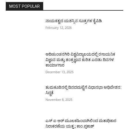
MOST POPULAR
ನಾಯಕತ್ವದ ಯಶಸ್ಸಿನ ಸೂತ್ರಗಳ ಕೈಪಿಡಿ
February 12, 2026
ಆದಿಚುಂಚನಗಿರಿ ವಿಶ್ವವಿದ್ಯಾಲಯದಲ್ಲಿ ರಸಾಯನಿಕ
ವಿಜ್ಞಾನ ಮತ್ತು ತಂತ್ರಜ್ಞಾನ ಕುರಿತ ಎರಡು ದಿನಗಳ
ಕಾರ್ಯಾಗಾರ
December 13, 2025
ತುಮಕೂರಿನಲ್ಲಿ ದಿನದಮಟ್ಟಿಗೆ ವಿಧಾನಭಾ ಅಧಿವೇಶನ:
ಸಿದ್ಧತೆ
November 8, 2025
ಎಸ್ ಐ ಆರ್ ಮೂಲಕಹಿಂಬಾಗಿಲಿಂದ ಮತಾಧಿಕಾರ
ನಿರಾಕರಣೆಯ ಯತ್ನ ; ಕಾಂ.ಪ್ರಕಾಶ್