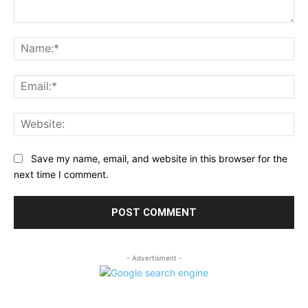
Comment:
Na
Ema
Web
Save my name, email, and website in this browser for the
next time I comment.
- Advertisment -