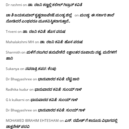
ಡಾ. ರಜನಿ‌ ಕಣ್ಣಲ್ಲಿ ಕಲೀಲ್ ಗಿಬ್ರಾನ್ ಕವಿತೆ
Dr rashmi
on
ಚಾ ಶಿ ಜಯಕುಮಾರ್ ಕೃಷ್ಣರಾಜಪೇಟೆ.ಮಂಡ್ಯ ಜಿಲ್ಲೆ.
ಮಂಡ್ಯ: ಈ ಸರ್ಕಾರಿ ಶಾಲೆ
on
ನೋಡಿದರೆ ಎಂಥವರೂ ಮೂಕವಿಸ್ಮಿತರಾಗುತ್ತಾರೆ…
ಡಾ. ರಜನಿ ಕವಿತೆ: ಹೊಸ ವರುಷ
Triveni
on
ಡಾ. ರಜನಿ ಕವಿತೆ: ಹೊಸ ವರುಷ
Mahalakshmi MH
on
ಮಳೆಗೆ ನಲುಗಿದ ತುರುವೇಕೆರೆ: ಲಕ್ಷಾಂತರ ರೂಪಾಯಿ ನಷ್ಟ, ಮನೆಗಳಿಗೆ
Sharmith
on
ಹಾನಿ
ನವರಾತ್ರಿ ಕವನ :ಕೆಂಪು
Sukanya
on
ಭಾನುವಾರದ ಕವಿತೆ: ಬೆಟ್ಟ ಜಾರಿ
Dr Bhagyashree
on
ಭಾನುವಾರದ ಕವಿತೆ: ಸುಂಯ್ ಗಾಳಿ
Radhika kudur
on
ಭಾನುವಾರದ ಕವಿತೆ: ಸುಂಯ್ ಗಾಳಿ
G k kulkarni
on
ಭಾನುವಾರದ ಕವಿತೆ: ಸುಂಯ್ ಗಾಳಿ
Dr Bhagyashree
on
ಎಸ್. ರಮೇಶ್ ಗೆ ಕಾನೂನು ವಿಭಾಗದಲ್ಲಿ
MOHAMED IBRAHIM EHTESHAM
on
ಡಾಕ್ಟರೇಟ್ ಪದವಿ