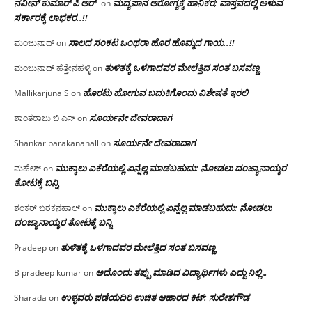
ನವೀನ್ ಕುಮಾರ್ ಪಿ ಆರ್
ಮದ್ಯಪಾನ ಆರೋಗ್ಯಕ್ಕೆ ಹಾನಿಕರ; ವಾಸ್ತವದಲ್ಲಿ ಅಳುವ
on
ಸರ್ಕಾರಕ್ಕೆ ಲಾಭಕರ..!!
ಸಾಲದ ಸಂಕಟ ಒಂಥರಾ ಹೊರ ಹೊಮ್ಮದ ಗಾಯ..!!
ಮಂಜುನಾಥ್
on
ತುಳಿತಕ್ಕೆ ಒಳಗಾದವರ ಮೇಲೆತ್ತಿದ ಸಂತ ಬಸವಣ್ಣ
ಮಂಜುನಾಥ್ ಹೆತ್ತೇನಹಳ್ಳಿ
on
ಹೊರಟು ಹೋಗುವ ಬದುಕಿಗೊಂದು ವಿಶೇಷತೆ ಇರಲಿ
Mallikarjuna S
on
ಸೂರ್ಯನೇ ದೇವರಾದಾಗ
ಶಾಂತರಾಜು ಬಿ ಎಸ್
on
ಸೂರ್ಯನೇ ದೇವರಾದಾಗ
Shankar barakanahall
on
ಮುಕ್ಕಾಲು ಎಕೆರೆಯಲ್ಲಿ ಏನ್ನೆಲ್ಲ‌ ಮಾಡಬಹುದು: ನೋಡಲು ದಂಜ್ಯಾನಾಯ್ಕರ
ಮಹೇಶ್
on
ತೋಟಕ್ಕೆ ಬನ್ನಿ
ಮುಕ್ಕಾಲು ಎಕೆರೆಯಲ್ಲಿ ಏನ್ನೆಲ್ಲ‌ ಮಾಡಬಹುದು: ನೋಡಲು
ಶಂಕರ್ ಬರಕನಹಾಲ್
on
ದಂಜ್ಯಾನಾಯ್ಕರ ತೋಟಕ್ಕೆ ಬನ್ನಿ
ತುಳಿತಕ್ಕೆ ಒಳಗಾದವರ ಮೇಲೆತ್ತಿದ ಸಂತ ಬಸವಣ್ಣ
Pradeep
on
ಅದೊಂದು ತಪ್ಪು ಮಾಡಿದ ವಿದ್ಯಾರ್ಥಿಗಳು ಎದ್ದು ನಿಲ್ಲಿ…
B pradeep kumar
on
ಉಳ್ಳವರು ಪಡೆಯದಿರಿ ಉಚಿತ ಆಹಾರದ ಕಿಟ್: ಸುರೇಶಗೌಡ
Sharada
on