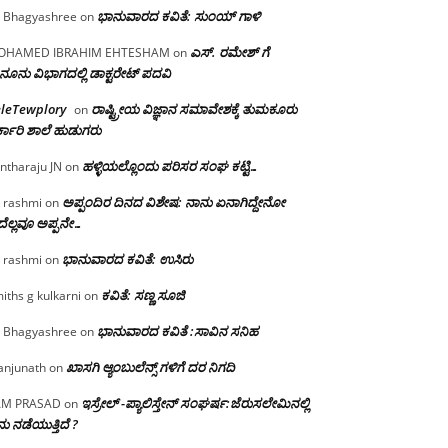
ಭಾನುವಾರದ ಕವಿತೆ: ಸುಂಯ್ ಗಾಳಿ
 Bhagyashree
on
ಎಸ್. ರಮೇಶ್ ಗೆ
OHAMED IBRAHIM EHTESHAM
on
ನೂನು ವಿಭಾಗದಲ್ಲಿ ಡಾಕ್ಟರೇಟ್ ಪದವಿ
eleTewplory
ರಾಷ್ಟ್ರೀಯ ವಿಜ್ಞಾನ ಸಮಾವೇಶಕ್ಕೆ‌ ತುಮಕೂರು
on
್ಕಾರಿ ಶಾಲೆ ಹುಡುಗರು
ಹಳ್ಳಿಯಲ್ಲೊಂದು ಪರಿಸರ ಸಂಘ ಕಟ್ಟಿ…
ntharaju JN
on
ಅಪ್ಪಂದಿರ ದಿನದ ವಿಶೇಷ: ನಾನು ಏನಾಗಿದ್ದೇನೋ‌
 rashmi
on
ೆಲ್ಲವೂ ಅಪ್ಪನೇ…
ಭಾನುವಾರದ ಕವಿತೆ: ಉಸಿರು
 rashmi
on
ಕವಿತೆ: ಸಣ್ಣ ಸೂಜಿ
iths g kulkarni
on
ಭಾನುವಾರದ ಕವಿತೆ :ಸಾವಿನ ಸನಿಹ
 Bhagyashree
on
ಖಾಸಗಿ ಆ್ಯಂಬುಲೆನ್ಸ್ ಗಳಿಗೆ ದರ ನಿಗದಿ
njunath
on
ಇಸ್ರೇಲ್ -ಪ್ಯಾಲಿಸ್ತೇನ್ ಸಂಘರ್ಷ:ಜೆರುಸಲೇಮಿನಲ್ಲಿ
AM PRASAD
on
ು ನಡೆಯುತ್ತಿದೆ ?