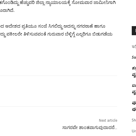
್ಕøತಗೊಂಡಿದ್ದು ಹೆಚ್ಚುವರಿ ಜಿಲ್ಲಾ ನ್ಯಾಯಾಲಯಕ್ಕೆ ಸೋಮವಾರ ಜಾಮೀನಿಗಾಗಿ
ೂರಾಗಿದೆ.
 ಆದೇಶದ ಪ್ರತಿಯೂ ಸಂಜೆ ಸಿಗಲಿದ್ದು ಅದನ್ನು ನಗರಠಾಣೆ ಹಾಗೂ
ದು ವಕೀಲರೇ ತಿಳಿಸುವವಂತೆ ಗುರುವಾರ ಬೆಳ್ಳಿಗ್ಗೆ ಎಲ್ಲರಿಗೂ ಬಿಡುಗಡೆಯ
ಇನ್
Su
ಕನ
ವ್ಯ
ಬಹ
ವ್ಯ
ವೂ
ವೂ
Sh
Next article
ಸಾಗರವೇ ಶಾಂತವಾಗುವುದಾದರೆ…
U