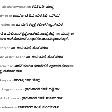
ಕವಿತೆ ಓದಿ: ಯುದ್ಧ
 kalpana viswanath
on
ಯುವ ಜನತೆ ದಿನ: ಕವಿತೆ ಓದಿ- ಯೌವನ
dmini
on
ಡಾ. ರಜನಿ‌ ಕಣ್ಣಲ್ಲಿ ಕಲೀಲ್ ಗಿಬ್ರಾನ್ ಕವಿತೆ
 rashmi
on
 ಶಿ ಜಯಕುಮಾರ್ ಕೃಷ್ಣರಾಜಪೇಟೆ.ಮಂಡ್ಯ ಜಿಲ್ಲೆ.
ಮಂಡ್ಯ: ಈ
on
್ಕಾರಿ ಶಾಲೆ ನೋಡಿದರೆ ಎಂಥವರೂ ಮೂಕವಿಸ್ಮಿತರಾಗುತ್ತಾರೆ…
ಡಾ. ರಜನಿ ಕವಿತೆ: ಹೊಸ ವರುಷ
iveni
on
ಡಾ. ರಜನಿ ಕವಿತೆ: ಹೊಸ ವರುಷ
halakshmi MH
on
ಮಳೆಗೆ ನಲುಗಿದ ತುರುವೇಕೆರೆ: ಲಕ್ಷಾಂತರ ರೂಪಾಯಿ
armith
on
್ಟ, ಮನೆಗಳಿಗೆ ಹಾನಿ
ನವರಾತ್ರಿ ಕವನ :ಕೆಂಪು
kanya
on
ಭಾನುವಾರದ ಕವಿತೆ: ಬೆಟ್ಟ ಜಾರಿ
 Bhagyashree
on
ಭಾನುವಾರದ ಕವಿತೆ: ಸುಂಯ್ ಗಾಳಿ
dhika kudur
on
ಭಾನುವಾರದ ಕವಿತೆ: ಸುಂಯ್ ಗಾಳಿ
k kulkarni
on