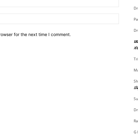
Dr
Website:
Pa
Dr
rowser for the next time I comment.
ಚಾ
ಸರ
Tr
Ma
Sh
ನಷ
Su
Dr
Ra
G 