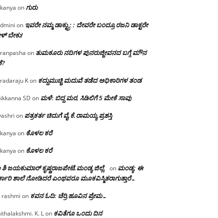
ಗುರು
kanya
on
ಇವರೇ ನಮ್ಮ ಡಾಕ್ಟ್ರು; : ದೇವರೇ ಬಂದ್ರೂ ರಜನಿ ಡಾಕ್ಟರೇ
dmini
on
ಳ್ ಬೇಕು!
ತುಮಕೂರು ನದಿಗಳ ಪುನರುಜ್ಜೀವನದ ಬಗ್ಗೆ ಮೌನ
ranpasha
on
ೆ?
ಕದ್ದುಮುಚ್ಚಿ ಮದುವೆ ತಡೆದ ಅಧಿಕಾರಿಗಳ ತಂಡ
radaraju K
on
ಮಳೆ: ಬಿದ್ದ ಮರ, ಸಿಡಿಲಿಗೆ 5 ಮೇಕೆ ಸಾವು
ikkanna SD
on
ಪತ್ರಕರ್ತ ಚಿದುಗೆ ವೈ.ಕೆ.ರಾಮಯ್ಯ ಪ್ರಶಸ್ತಿ
yashri
on
ಕೊಳಲ ಕರೆ
kanya
on
ಕೊಳಲ ಕರೆ
kanya
on
 ಶಿ ಜಯಕುಮಾರ್ ಕೃಷ್ಣರಾಜಪೇಟೆ.ಮಂಡ್ಯ ಜಿಲ್ಲೆ.
ಮಂಡ್ಯ: ಈ
on
್ಕಾರಿ ಶಾಲೆ ನೋಡಿದರೆ ಎಂಥವರೂ ಮೂಕವಿಸ್ಮಿತರಾಗುತ್ತಾರೆ…
ಕವನ ಓದಿ: ಚೆರ್ರಿ ಹೂವಿನ ಪ್ರೇಮ…
 rashmi
on
ಕವಿತೆಗೂ ಒಂದು ದಿನ
ithalakshmi. K. L
on