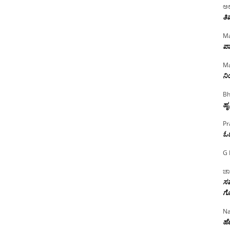
ಅಲ
ತಿ
Ma
ಪಾ
Ma
ನ
Bh
ಹೃ
Pr
ಓ
G 
ಚಾ
ಸಮ
ಗೊ
Na
ಹೆಣ