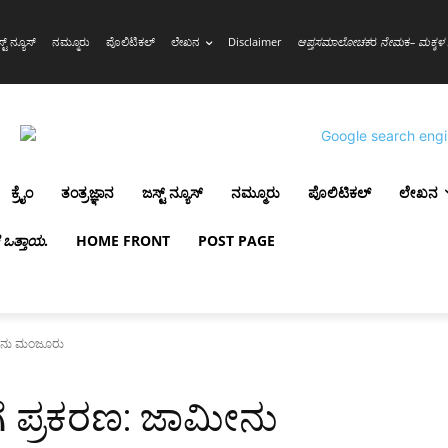
್ಟ್ ನ್ಯೂಸ್
ನಮ್ಮೂರು
ಪೊಲಿಟಿಕಲ್
ಲೇಖನ
Disclaimer
ಆಪ್ತಸಮಾಲೋಚಕ
ರ
ನೇಮ
ಕ
– ಮಕ್ಕಳ 
ಕ್ರೈಂ
ತಂತ್ರಜ್ಞಾನ
ಜಸ್ಟ್ ನ್ಯೂಸ್
ನಮ್ಮೂರು
ಪೊಲಿಟಿಕಲ್
ಲೇಖನ
ಳ ಒತ್ತಾಯ
.
HOME FRONT
POST PAGE
ಾಮೀನು ಮಂಜೂರು
ಗೆ ಪ್ರಕರಣ: ಜಾಮೀನು