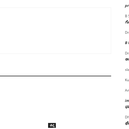
p
B 
ಗೊ
Dr
B
Dr
ಅ
sl
Ku
An
i
ಭಾ
Dh
ಘೋ
ಜಿಲ್ಲೆ