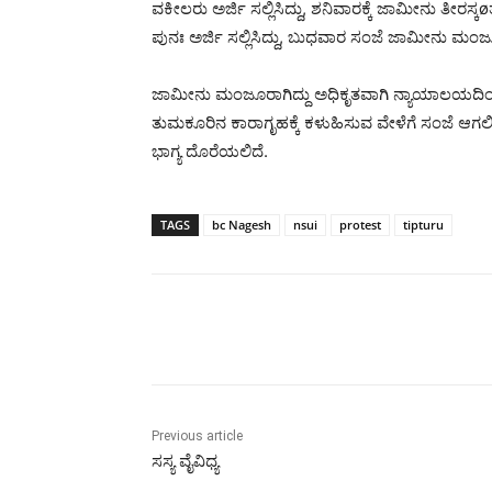
ವಕೀಲರು ಅರ್ಜಿ ಸಲ್ಲಿಸಿದ್ದು, ಶನಿವಾರಕ್ಕೆ ಜಾಮೀನು ತೀರಸ
ಪುನಃ ಅರ್ಜಿ ಸಲ್ಲಿಸಿದ್ದು, ಬುಧವಾರ ಸಂಜೆ ಜಾಮೀನು ಮಂಜ
ಜಾಮೀನು ಮಂಜೂರಾಗಿದ್ದು ಅಧಿಕೃತವಾಗಿ ನ್ಯಾಯಾಲಯದಿಂದ
ತುಮಕೂರಿನ ಕಾರಾಗೃಹಕ್ಕೆ ಕಳುಹಿಸುವ ವೇಳೆಗೆ ಸಂಜೆ ಆಗಲಿದ್
ಭಾಗ್ಯ ದೊರೆಯಲಿದೆ.
TAGS
bc Nagesh
nsui
protest
tipturu
Share
Previous article
ಸಸ್ಯ ವೈವಿಧ್ಯ