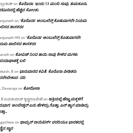
ಕೊರೊನಾ: ಇಂದು 13 ಮಂದಿ ಸಾವು, ತುಮಕೂರು,
್ಲಾಬಕಾಶ್
on
ಪಟೂರಿನಲ್ಲಿ ಹೆಚ್ಚಿದ ಸೋಂಕು
‘ಕೊರೊನಾ’ ಅಂಬುಲೆನ್ಸ್ ಕೊಡುವಾಗಲೇ ನಿಯಮ
njunath
on
ಲಿಸದ ಶಾಸಕರು!
‘ಕೊರೊನಾ’ ಅಂಬುಲೆನ್ಸ್ ಕೊಡುವಾಗಲೇ
njunath HN
on
ಿಯಮ ಪಾಲಿಸದ ಶಾಸಕರು!
ಕೋವಿಡ್ ನಿಂದ ತಾಯಿ ಸಾವು ಕೇಳಿದ ಮಗಳು
arath
on
ದಯಾಘಾತಕ್ಕೆ ಬಲಿ
ಭಾನುವಾರದ ಕವಿತೆ: ಕೊರೊನಾ ಪೀಡಿತರು
akash. B
on
ದಲೇಬೇಕಾದ- ನದಿ
ಕೋರೋಣ
L Devaraja
on
ಆಸ್ತಿಯಲ್ಲಿ ಹೆಣ್ಣು ಮಕ್ಕಳಿಗೆ
 ಶಿ ಜಯಕುಮಾರ್ ಕೃಷ್ಣರಾಜಪೇಟೆ
on
ಭಾಗ; ಅಂಬೇಡ್ಕರ್ ಏನು ಹೇಳಿದ್ರು ಗೊತ್ತಾ, ಏನ್ ತ್ಯಾಗ ಮಾಡಿದ್ರು
ತ್ತಾ…
ಥಾಮ್ಸನ್ ರಾಯಿಟರ್ಸ್ ವರದಿಯೂ ಭಾರತದಲ್ಲಿ
gashtee
on
್ಣಿನ ಸ್ಥಾನ‌