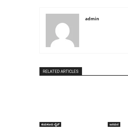
admin
RELATED ARTICLES
ತುಮಕೂರು ಲೈವ್
ಜನಮನ