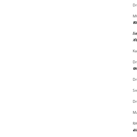
Dr
M
ಕಾ
li
ಸರ
Ka
Dr
ಅದ
Dr
Sm
Dr
Ma
R
ಏನ