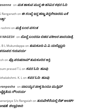
rasanna
ಮತ ಹಾಕುವ ಮುನ್ನ ಈ ಹಸಿವಿನ ಕಥನ ಓದಿ
on
ಈ ಸಂಖ್ಯೆ ಇದ್ದ ಹಣ್ಣು ತಿನ್ನಲೇಬಾರದು ಏಕೆ
S Ranganath
on
ತ್ತಾ?
ಮತ್ತೆ ಬಂದ ವಸಂತ
 rashmi
on
 N NAGESH
ಬೊಬ್ಬೆ ಬಂದರೂ ಬಿಡದ ವಕೀಲರ ಪಾದಯಾತ್ರೆ
on
ತುಮಕೂರು‌ ವಿ.ವಿ.ಯಲ್ಲೊಬ್ಬರು
. B L Mukundappa
on
ಪರೂಪದ ಗುರುವರ್ಯ
ಪ್ರೊ.ಪರುಷರಾಮ್ ತುಮಕೂರಿನ ಆಸ್ತಿ
ash
on
ಕವನ ಓದಿ: ಹೂವು
sum prasad T.L
on
ಕವನ ಓದಿ: ಹೂವು
ithalakshmi. K. L
on
mranpasha
ಬಾಬಯ್ಯನ ಪಾಳ್ಯ ಹಿಂದೂ ಮುಸ್ಲಿಮ್
on
ವೈಕ್ಯತೆಯ ಸೌಂದರ್ಯ
ತುರುವೇಕೆರೆಯಲ್ಲಿ ರೆಡ್ ಅಲರ್ಟ್
ananjaya S/o Rangaiah
on
ಷಣೆ: ಜಿಲ್ಲಾಧಿಕಾರಿ