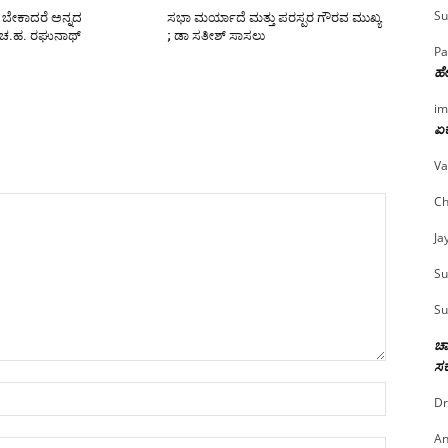
Su
ಬೇಕಾದರೆ ಅನ್ನದ
ಸಭಾ ಮರ್ಯಾದೆ ಮತ್ತು ಪರಸ್ಪರ ಗೌರವ ಮುಖ್ಯ
 ಚ.ಹ. ರಘುನಾಥ್
; ಡಾ ಸತೀಶ್ ಸಾಸಲು
Pa
ಹೇ
im
ಏಕ
Va
Ch
Ja
Su
Su
ಚಾ
ಸರ
Name:*
Dr
An
Email:*