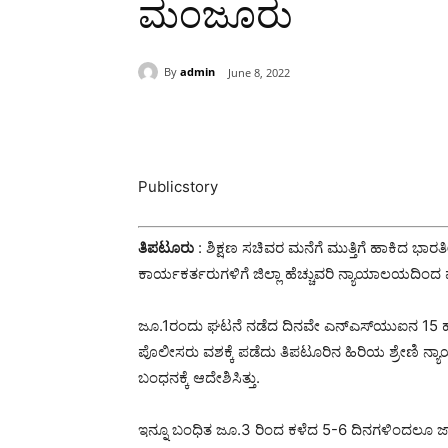
ಮಂಜೂರು
By
admin
June 8, 2022
Share
Publicstory
ತಿಪಟೂರು
: ಶಿಕ್ಷಣ ಸಚಿವರ ಮನೆಗೆ ಮುತ್ತಿಗೆ ಹಾಕಿದ ಭಾರ
ಕಾರ್ಯಕರ್ತರುಗಳಿಗೆ ಜಿಲ್ಲಾ ಹೆಚ್ಚುವರಿ ನ್ಯಾಯಾಲಯದಿಂ
ಜೂ.1ರಂದು ಘಟನೆ ನಡೆದ ದಿನವೇ ಎನ್‍ಎಸ್‍ಯುಐನ 15 ಹ
ಪೊಲೀಸರು ವಶಕ್ಕೆ ಪಡೆದು ತಿಪಟೂರಿನ ಹಿರಿಯ ಶ್ರೇಣಿ 
ಬಂಧನಕ್ಕೆ ಆದೇಶಿಸಿತ್ತು.
ಇನ್ನೂ ಬಂಧಿತ ಜೂ.3 ರಿಂದ ಕಳೆದ 5-6 ದಿನಗಳಿಂದಲೂ ಜಾ