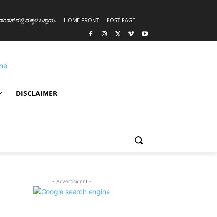
ಸಂಸತ್ ನಲ್ಲಿ ಮಕ್ಕಳ ಒತ್ತಾಯ
.
HOME FRONT
POST PAGE
DISCLAIMER
- Advertisment -