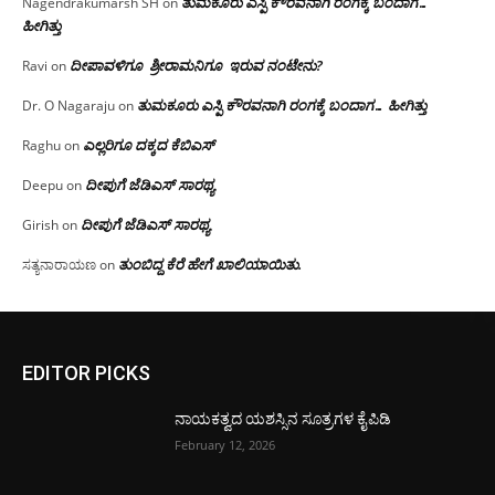
ತುಮಕೂರು ಎಸ್ಪಿ ಕೌರವನಾಗಿ ರಂಗಕ್ಕೆ ಬಂದಾಗ…
Nagendrakumarsh SH
on
ಹೀಗಿತ್ತು
ದೀಪಾವಳಿಗೂ ಶ್ರೀರಾಮನಿಗೂ ಇರುವ ನಂಟೇನು?
Ravi
on
ತುಮಕೂರು ಎಸ್ಪಿ ಕೌರವನಾಗಿ ರಂಗಕ್ಕೆ ಬಂದಾಗ… ಹೀಗಿತ್ತು
Dr. O Nagaraju
on
ಎಲ್ಲರಿಗೂ ದಕ್ಕದ ಕೆಬಿಎಸ್
Raghu
on
ದೀಪುಗೆ ಜೆಡಿಎಸ್ ಸಾರಥ್ಯ
Deepu
on
ದೀಪುಗೆ ಜೆಡಿಎಸ್ ಸಾರಥ್ಯ
Girish
on
ತುಂಬಿದ್ದ ಕೆರೆ ಹೇಗೆ ಖಾಲಿಯಾಯಿತು.
ಸತ್ಯನಾರಾಯಣ
on
EDITOR PICKS
ನಾಯಕತ್ವದ ಯಶಸ್ಸಿನ ಸೂತ್ರಗಳ ಕೈಪಿಡಿ
February 12, 2026