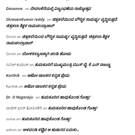
Dasanna
ದೇವಲಕೆರೆಯಲ್ಲಿ ವಿಜೃಂಭಣೆಯ ರಾಜ್ಯೋತ್ಸವ
on
ShravanKumar reddy
ಚಿತ್ರಕಲೆಯಿಂದ ಬೌದ್ಧಿಕ ಸಾಮರ್ಥ್ಯ ವೃದ್ಧಿಸುತ್ತದೆ;
on
ಚಿತ್ರಕಲಾ ಶಿಕ್ಷಕ ರಾಮಚಂದ್ರಾಚಾರ್
ಚಿತ್ರಕಲೆಯಿಂದ ಬೌದ್ಧಿಕ ಸಾಮರ್ಥ್ಯ ವೃದ್ಧಿಸುತ್ತದೆ; ಚಿತ್ರಕಲಾ ಶಿಕ್ಷಕ
Girish
on
ರಾಮಚಂದ್ರಾಚಾರ್
ಲೋಕಕಲ್ಯಾಣಕ್ಕಾಗಿ ಚಂಡಿ ಹೋಮ
Girish
on
ತುಮಕೂರಿಗೆ ಮುಖ್ಯಮಂತ್ರಿ ಬಿಎಸ್ ವೈ: ಕೆ.ಎನ್.ರಾಜಣ್ಣ
ಸುನಿಲ್ ಕುಮಾರ್
on
Karthik
ಆಟೋ ಚಾಲಕರ ಕನ್ನಡ ಪ್ರೇಮ
on
ಆಟೋ ಚಾಲಕರ ಕನ್ನಡ ಪ್ರೇಮ
Karthik
on
Dr. O Nagaraju
ತುಮಕೂರಿನ ಹಾವುಕೊಂಡ ಗೊತ್ತಾ?
on
ತುಮಕೂರಿನ ಹಾವುಕೊಂಡ ಗೊತ್ತಾ?
ವಾಜಿದ್ ಖಾನ್ ತೋವಿನಕೆರೆ
on
ತುಮಕೂರಿನ ಹಾವುಕೊಂಡ ಗೊತ್ತಾ?
suma
on
ಅಳವಂಡಿ ಕಟ್ಟಿದ ಆ ಹುಡುಗನ ಬದುಕು…
admin
on