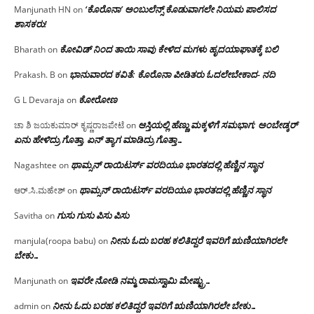
‘ಕೊರೊನಾ’ ಅಂಬುಲೆನ್ಸ್ ಕೊಡುವಾಗಲೇ ನಿಯಮ ಪಾಲಿಸದ
Manjunath HN
on
ಶಾಸಕರು!
ಕೋವಿಡ್ ನಿಂದ ತಾಯಿ ಸಾವು ಕೇಳಿದ ಮಗಳು ಹೃದಯಾಘಾತಕ್ಕೆ ಬಲಿ
Bharath
on
ಭಾನುವಾರದ ಕವಿತೆ: ಕೊರೊನಾ ಪೀಡಿತರು ಓದಲೇಬೇಕಾದ- ನದಿ
Prakash. B
on
ಕೋರೋಣ
G L Devaraja
on
ಆಸ್ತಿಯಲ್ಲಿ ಹೆಣ್ಣು ಮಕ್ಕಳಿಗೆ ಸಮಭಾಗ; ಅಂಬೇಡ್ಕರ್
ಚಾ ಶಿ ಜಯಕುಮಾರ್ ಕೃಷ್ಣರಾಜಪೇಟೆ
on
ಏನು ಹೇಳಿದ್ರು ಗೊತ್ತಾ, ಏನ್ ತ್ಯಾಗ ಮಾಡಿದ್ರು ಗೊತ್ತಾ…
ಥಾಮ್ಸನ್ ರಾಯಿಟರ್ಸ್ ವರದಿಯೂ ಭಾರತದಲ್ಲಿ ಹೆಣ್ಣಿನ ಸ್ಥಾನ‌
Nagashtee
on
ಥಾಮ್ಸನ್ ರಾಯಿಟರ್ಸ್ ವರದಿಯೂ ಭಾರತದಲ್ಲಿ ಹೆಣ್ಣಿನ ಸ್ಥಾನ‌
ಆರ್.ಸಿ.ಮಹೇಶ್
on
ಗುಸು ಗುಸು ಪಿಸು ಪಿಸು
Savitha
on
ನೀನು ಓದು ಬರಹ ಕಲಿತಿದ್ದರೆ ಇವರಿಗೆ ಋಣಿಯಾಗಿರಲೇ
manjula(roopa babu)
on
ಬೇಕು…
ಇವರೇ‌ ನೋಡಿ‌ ನಮ್ಮ‌ ರಾಮಸ್ವಾಮಿ ಮೇಷ್ಟ್ರು…
Manjunath
on
ನೀನು ಓದು ಬರಹ ಕಲಿತಿದ್ದರೆ ಇವರಿಗೆ ಋಣಿಯಾಗಿರಲೇ ಬೇಕು…
admin
on