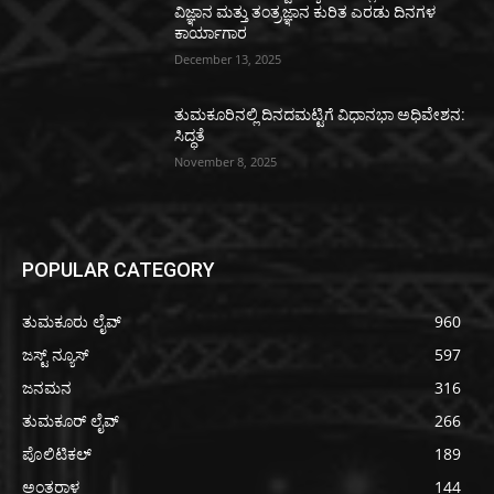
ವಿಜ್ಞಾನ ಮತ್ತು ತಂತ್ರಜ್ಞಾನ ಕುರಿತ ಎರಡು ದಿನಗಳ
ಕಾರ್ಯಾಗಾರ
December 13, 2025
ತುಮಕೂರಿನಲ್ಲಿ ದಿನದಮಟ್ಟಿಗೆ ವಿಧಾನಭಾ ಅಧಿವೇಶನ:
ಸಿದ್ಧತೆ
November 8, 2025
POPULAR CATEGORY
ತುಮಕೂರು ಲೈವ್
960
ಜಸ್ಟ್ ನ್ಯೂಸ್
597
ಜನಮನ
316
ತುಮಕೂರ್ ಲೈವ್
266
ಪೊಲಿಟಿಕಲ್
189
ಅಂತರಾಳ
144