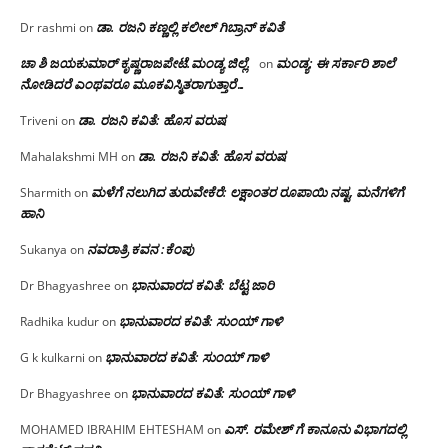
ಡಾ. ರಜನಿ‌ ಕಣ್ಣಲ್ಲಿ ಕಲೀಲ್ ಗಿಬ್ರಾನ್ ಕವಿತೆ
Dr rashmi
on
ಚಾ ಶಿ ಜಯಕುಮಾರ್ ಕೃಷ್ಣರಾಜಪೇಟೆ.ಮಂಡ್ಯ ಜಿಲ್ಲೆ.
ಮಂಡ್ಯ: ಈ ಸರ್ಕಾರಿ ಶಾಲೆ
on
ನೋಡಿದರೆ ಎಂಥವರೂ ಮೂಕವಿಸ್ಮಿತರಾಗುತ್ತಾರೆ…
ಡಾ. ರಜನಿ ಕವಿತೆ: ಹೊಸ ವರುಷ
Triveni
on
ಡಾ. ರಜನಿ ಕವಿತೆ: ಹೊಸ ವರುಷ
Mahalakshmi MH
on
ಮಳೆಗೆ ನಲುಗಿದ ತುರುವೇಕೆರೆ: ಲಕ್ಷಾಂತರ ರೂಪಾಯಿ ನಷ್ಟ, ಮನೆಗಳಿಗೆ
Sharmith
on
ಹಾನಿ
ನವರಾತ್ರಿ ಕವನ :ಕೆಂಪು
Sukanya
on
ಭಾನುವಾರದ ಕವಿತೆ: ಬೆಟ್ಟ ಜಾರಿ
Dr Bhagyashree
on
ಭಾನುವಾರದ ಕವಿತೆ: ಸುಂಯ್ ಗಾಳಿ
Radhika kudur
on
ಭಾನುವಾರದ ಕವಿತೆ: ಸುಂಯ್ ಗಾಳಿ
G k kulkarni
on
ಭಾನುವಾರದ ಕವಿತೆ: ಸುಂಯ್ ಗಾಳಿ
Dr Bhagyashree
on
ಎಸ್. ರಮೇಶ್ ಗೆ ಕಾನೂನು ವಿಭಾಗದಲ್ಲಿ
MOHAMED IBRAHIM EHTESHAM
on