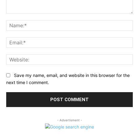
Comment:
Na
Ema
Web
Save my name, email, and website in this browser for the
next time I comment.
- Advertisment -