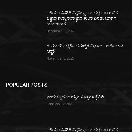
ಆದಿಚುಂಚನಗಿರಿ ವಿಶ್ವವಿದ್ಯಾಲಯದಲ್ಲಿ ರಸಾಯನಿಕ
ವಿಜ್ಞಾನ ಮತ್ತು ತಂತ್ರಜ್ಞಾನ ಕುರಿತ ಎರಡು ದಿನಗಳ
ಕಾರ್ಯಾಗಾರ
December 13, 2025
ತುಮಕೂರಿನಲ್ಲಿ ದಿನದಮಟ್ಟಿಗೆ ವಿಧಾನಭಾ ಅಧಿವೇಶನ:
ಸಿದ್ಧತೆ
November 8, 2025
POPULAR POSTS
ನಾಯಕತ್ವದ ಯಶಸ್ಸಿನ ಸೂತ್ರಗಳ ಕೈಪಿಡಿ
February 12, 2026
ಆದಿಚುಂಚನಗಿರಿ ವಿಶ್ವವಿದ್ಯಾಲಯದಲ್ಲಿ ರಸಾಯನಿಕ