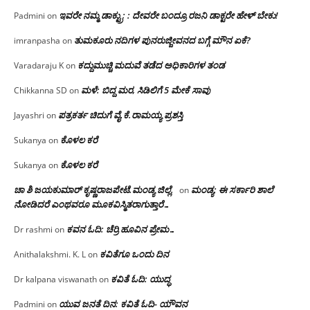
ಇವರೇ ನಮ್ಮ ಡಾಕ್ಟ್ರು; : ದೇವರೇ ಬಂದ್ರೂ ರಜನಿ ಡಾಕ್ಟರೇ ಹೇಳ್ ಬೇಕು!
Padmini
on
ತುಮಕೂರು ನದಿಗಳ ಪುನರುಜ್ಜೀವನದ ಬಗ್ಗೆ ಮೌನ ಏಕೆ?
imranpasha
on
ಕದ್ದುಮುಚ್ಚಿ ಮದುವೆ ತಡೆದ ಅಧಿಕಾರಿಗಳ ತಂಡ
Varadaraju K
on
ಮಳೆ: ಬಿದ್ದ ಮರ, ಸಿಡಿಲಿಗೆ 5 ಮೇಕೆ ಸಾವು
Chikkanna SD
on
ಪತ್ರಕರ್ತ ಚಿದುಗೆ ವೈ.ಕೆ.ರಾಮಯ್ಯ ಪ್ರಶಸ್ತಿ
Jayashri
on
ಕೊಳಲ ಕರೆ
Sukanya
on
ಕೊಳಲ ಕರೆ
Sukanya
on
ಚಾ ಶಿ ಜಯಕುಮಾರ್ ಕೃಷ್ಣರಾಜಪೇಟೆ.ಮಂಡ್ಯ ಜಿಲ್ಲೆ.
ಮಂಡ್ಯ: ಈ ಸರ್ಕಾರಿ ಶಾಲೆ
on
ನೋಡಿದರೆ ಎಂಥವರೂ ಮೂಕವಿಸ್ಮಿತರಾಗುತ್ತಾರೆ…
ಕವನ ಓದಿ: ಚೆರ್ರಿ ಹೂವಿನ ಪ್ರೇಮ…
Dr rashmi
on
ಕವಿತೆಗೂ ಒಂದು ದಿನ
Anithalakshmi. K. L
on
ಕವಿತೆ ಓದಿ: ಯುದ್ಧ
Dr kalpana viswanath
on
ಯುವ ಜನತೆ ದಿನ: ಕವಿತೆ ಓದಿ- ಯೌವನ
Padmini
on