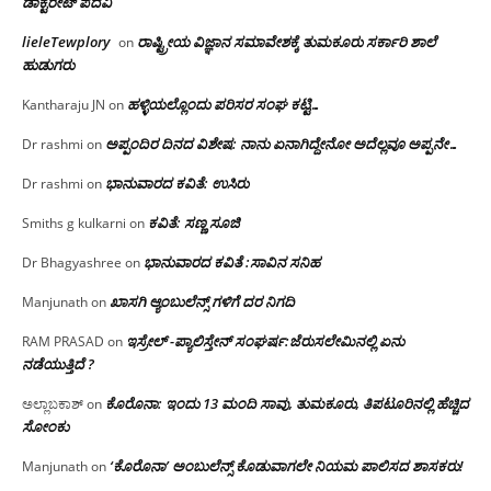
ಡಾಕ್ಟರೇಟ್ ಪದವಿ
lieleTewplory
ರಾಷ್ಟ್ರೀಯ ವಿಜ್ಞಾನ ಸಮಾವೇಶಕ್ಕೆ‌ ತುಮಕೂರು ಸರ್ಕಾರಿ ಶಾಲೆ
on
ಹುಡುಗರು
ಹಳ್ಳಿಯಲ್ಲೊಂದು ಪರಿಸರ ಸಂಘ ಕಟ್ಟಿ…
Kantharaju JN
on
ಅಪ್ಪಂದಿರ ದಿನದ ವಿಶೇಷ: ನಾನು ಏನಾಗಿದ್ದೇನೋ‌ ಅದೆಲ್ಲವೂ ಅಪ್ಪನೇ…
Dr rashmi
on
ಭಾನುವಾರದ ಕವಿತೆ: ಉಸಿರು
Dr rashmi
on
ಕವಿತೆ: ಸಣ್ಣ ಸೂಜಿ
Smiths g kulkarni
on
ಭಾನುವಾರದ ಕವಿತೆ :ಸಾವಿನ ಸನಿಹ
Dr Bhagyashree
on
ಖಾಸಗಿ ಆ್ಯಂಬುಲೆನ್ಸ್ ಗಳಿಗೆ ದರ ನಿಗದಿ
Manjunath
on
ಇಸ್ರೇಲ್ -ಪ್ಯಾಲಿಸ್ತೇನ್ ಸಂಘರ್ಷ:ಜೆರುಸಲೇಮಿನಲ್ಲಿ ಏನು
RAM PRASAD
on
ನಡೆಯುತ್ತಿದೆ ?
ಕೊರೊನಾ: ಇಂದು 13 ಮಂದಿ ಸಾವು, ತುಮಕೂರು, ತಿಪಟೂರಿನಲ್ಲಿ ಹೆಚ್ಚಿದ
ಅಲ್ಲಾಬಕಾಶ್
on
ಸೋಂಕು
‘ಕೊರೊನಾ’ ಅಂಬುಲೆನ್ಸ್ ಕೊಡುವಾಗಲೇ ನಿಯಮ ಪಾಲಿಸದ ಶಾಸಕರು!
Manjunath
on