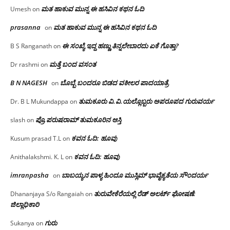
ಮತ ಹಾಕುವ ಮುನ್ನ ಈ ಹಸಿವಿನ ಕಥನ ಓದಿ
Umesh
on
prasanna
ಮತ ಹಾಕುವ ಮುನ್ನ ಈ ಹಸಿವಿನ ಕಥನ ಓದಿ
on
ಈ ಸಂಖ್ಯೆ ಇದ್ದ ಹಣ್ಣು ತಿನ್ನಲೇಬಾರದು ಏಕೆ ಗೊತ್ತಾ?
B S Ranganath
on
ಮತ್ತೆ ಬಂದ ವಸಂತ
Dr rashmi
on
B N NAGESH
ಬೊಬ್ಬೆ ಬಂದರೂ ಬಿಡದ ವಕೀಲರ ಪಾದಯಾತ್ರೆ
on
ತುಮಕೂರು‌ ವಿ.ವಿ.ಯಲ್ಲೊಬ್ಬರು ಅಪರೂಪದ ಗುರುವರ್ಯ
Dr. B L Mukundappa
on
ಪ್ರೊ.ಪರುಷರಾಮ್ ತುಮಕೂರಿನ ಆಸ್ತಿ
slash
on
ಕವನ ಓದಿ: ಹೂವು
Kusum prasad T.L
on
ಕವನ ಓದಿ: ಹೂವು
Anithalakshmi. K. L
on
imranpasha
ಬಾಬಯ್ಯನ ಪಾಳ್ಯ ಹಿಂದೂ ಮುಸ್ಲಿಮ್ ಭಾವೈಕ್ಯತೆಯ ಸೌಂದರ್ಯ
on
ತುರುವೇಕೆರೆಯಲ್ಲಿ ರೆಡ್ ಅಲರ್ಟ್ ಘೋಷಣೆ:
Dhananjaya S/o Rangaiah
on
ಜಿಲ್ಲಾಧಿಕಾರಿ
ಗುರು
Sukanya
on