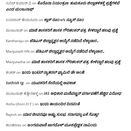
ಕೊರೊನಾ ನಿಯಂತ್ರಣ: ತುಮಕೂರು ಜಿಲ್ಲಾಡಳಿತಕ್ಕೆ ಪ್ರಶ್ನೆಗಳಿವೆ
ಸುನಿಲ್ ಕುಮಾರ್.ವಿ
on
ಎಂದ ಮಂಜು‌ನಾಥ್
ಕ್ಲಾಸ್ ರೂಂ v/s ನ್ಯೂಸ್ ರೂಂ
ಬಸವರಾಜ್ ಹೇಮನೂರು
on
ಮಾಜಿ ಶಾಸಕರಿಗೆ ಶಾಸಕ ಗೌರಿಶಂಕರ್ ಪತ್ರ, ಕೇಳಿದ್ದಾರೆ ಹಲವು ಪ್ರಶ್ನೆ
ಮಂಜುನಾಥ್
on
ಜೆಡಿಎಸ್ ಜಿಲ್ಲಾಧ್ಯಕ್ಷರ ಆಯ್ಕೆಗೆ ನಡೆದಿದೆ ಲೆಕ್ಕಾಚಾರ…
Kantharaju
on
ಜೆಡಿಎಸ್ ಜಿಲ್ಲಾಧ್ಯಕ್ಷರ ಆಯ್ಕೆಗೆ ನಡೆದಿದೆ ಲೆಕ್ಕಾಚಾರ…
Manjunath HN
on
ಮಾಜಿ ಶಾಸಕರಿಗೆ ಶಾಸಕ ಗೌರಿಶಂಕರ್ ಪತ್ರ, ಕೇಳಿದ್ದಾರೆ ಹಲವು ಪ್ರಶ್ನೆ
Manjunatha
on
ಇಂದು ಇಂಟರ್ ನ್ಯಾಶನಲ್ ಫ್ಯಾಮಿಲಿ ಡೇ ಅಂತೆ!
ಶಂಕರ್
on
Sathish tg
ಯುವಕರಿಗೆ ಸೇನೆಯಲ್ಲಿ ಅವಕಾಶ
on
IAS ಅಧಿಕಾರಿ ಮಣಿವಣ್ಣನ್ ವರ್ಗಾವಣೆಗೆ ಹೆಚ್ಚಿದ‌ ವಿರೋಧ
ಮಂಜುನಾಥ್ ಹೆತ್ತೇನಹಳ್ಳಿ
on
ಇಂದು ತಾಯಂದಿರ ದಿನವಂತೆ
Aishu (Aisiri.H.Y )
on
ಯಾರ ಜೀವನವೂ ಅಷ್ಟು ಸುಲಭ, ಸರಾಗವಲ್ಲ ಏಕೆ ಗೊತ್ತಾ?
Rajesh
on
ಜಂಗಮವಾಣಿ ಜಾಗದೊಳ್ ಮೂಕಪ್ರೇಕ್ಷಕ ನಾವಿಂದು
ಶಾಂತರಾಜು
on