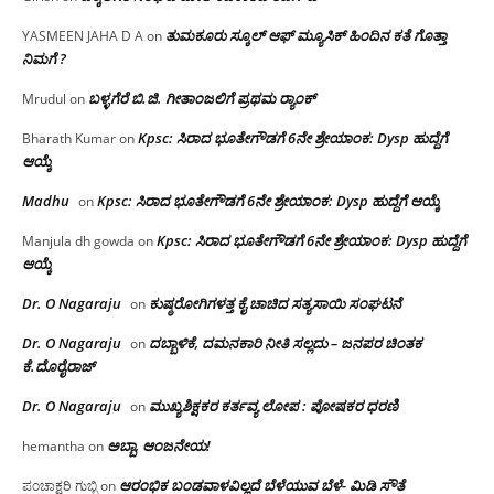
ತುಮಕೂರು ಸ್ಕೂಲ್ ಆಫ್ ಮ್ಯೂಸಿಕ್ ಹಿಂದಿನ ಕತೆ ಗೊತ್ತಾ
YASMEEN JAHA D A
on
ನಿಮಗೆ ?
ಬಳ್ಳಗೆರೆ ಬಿ.ಜಿ. ಗೀತಾಂಜಲಿಗೆ ಪ್ರಥಮ ರ‌್ಯಾಂಕ್
Mrudul
on
Kpsc: ಸಿರಾದ ಭೂತೇಗೌಡಗೆ 6ನೇ ಶ್ರೇಯಾಂಕ: Dysp ಹುದ್ದೆಗೆ
Bharath Kumar
on
ಆಯ್ಕೆ
Madhu
Kpsc: ಸಿರಾದ ಭೂತೇಗೌಡಗೆ 6ನೇ ಶ್ರೇಯಾಂಕ: Dysp ಹುದ್ದೆಗೆ ಆಯ್ಕೆ
on
Kpsc: ಸಿರಾದ ಭೂತೇಗೌಡಗೆ 6ನೇ ಶ್ರೇಯಾಂಕ: Dysp ಹುದ್ದೆಗೆ
Manjula dh gowda
on
ಆಯ್ಕೆ
Dr. O Nagaraju
ಕುಷ್ಠರೋಗಿಗಳತ್ತ ಕೈ ಚಾಚಿದ ಸತ್ಯಸಾಯಿ ಸಂಘಟನೆ
on
Dr. O Nagaraju
ದಬ್ಬಾಳಿಕೆ, ದಮನಕಾರಿ ನೀತಿ ಸಲ್ಲದು – ಜನಪರ ಚಿಂತಕ
on
ಕೆ.ದೊರೈರಾಜ್
Dr. O Nagaraju
ಮುಖ್ಯಶಿಕ್ಷಕರ ಕರ್ತವ್ಯ ಲೋಪ : ಪೋಷಕರ ಧರಣಿ
on
ಅಬ್ಬಾ, ಆಂಜನೇಯ!
hemantha
on
ಆರಂಭಿಕ ಬಂಡವಾಳವಿಲ್ಲದೆ ಬೆಳೆಯುವ ಬೆಳೆ- ಮಿಡಿ ಸೌತೆ
ಪಂಚಾಕ್ಷರಿ ಗುಬ್ಬಿ
on