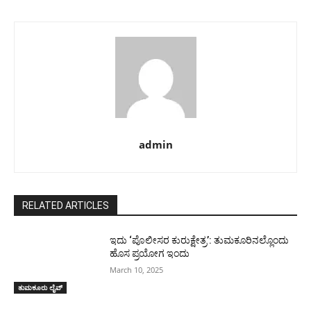
admin
RELATED ARTICLES
ಇದು ‘ಪೊಲೀಸರ ಕುರುಕ್ಷೇತ್ರ’: ತುಮಕೂರಿನಲ್ಲೊಂದು
ಹೊಸ ಪ್ರಯೋಗ ಇಂದು
March 10, 2025
ತುಮಕೂರು ಲೈವ್