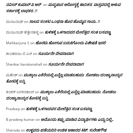
ನವೀನ್ ಕುಮಾರ್ ಪಿ ಆರ್
ಮದ್ಯಪಾನ ಆರೋಗ್ಯಕ್ಕೆ ಹಾನಿಕರ; ವಾಸ್ತವದಲ್ಲಿ ಅಳುವ
on
ಸರ್ಕಾರಕ್ಕೆ ಲಾಭಕರ..!!
ಸಾಲದ ಸಂಕಟ ಒಂಥರಾ ಹೊರ ಹೊಮ್ಮದ ಗಾಯ..!!
ಮಂಜುನಾಥ್
on
ತುಳಿತಕ್ಕೆ ಒಳಗಾದವರ ಮೇಲೆತ್ತಿದ ಸಂತ ಬಸವಣ್ಣ
ಮಂಜುನಾಥ್ ಹೆತ್ತೇನಹಳ್ಳಿ
on
ಹೊರಟು ಹೋಗುವ ಬದುಕಿಗೊಂದು ವಿಶೇಷತೆ ಇರಲಿ
Mallikarjuna S
on
ಸೂರ್ಯನೇ ದೇವರಾದಾಗ
ಶಾಂತರಾಜು ಬಿ ಎಸ್
on
ಸೂರ್ಯನೇ ದೇವರಾದಾಗ
Shankar barakanahall
on
ಮುಕ್ಕಾಲು ಎಕೆರೆಯಲ್ಲಿ ಏನ್ನೆಲ್ಲ‌ ಮಾಡಬಹುದು: ನೋಡಲು ದಂಜ್ಯಾನಾಯ್ಕರ
ಮಹೇಶ್
on
ತೋಟಕ್ಕೆ ಬನ್ನಿ
ಮುಕ್ಕಾಲು ಎಕೆರೆಯಲ್ಲಿ ಏನ್ನೆಲ್ಲ‌ ಮಾಡಬಹುದು: ನೋಡಲು
ಶಂಕರ್ ಬರಕನಹಾಲ್
on
ದಂಜ್ಯಾನಾಯ್ಕರ ತೋಟಕ್ಕೆ ಬನ್ನಿ
ತುಳಿತಕ್ಕೆ ಒಳಗಾದವರ ಮೇಲೆತ್ತಿದ ಸಂತ ಬಸವಣ್ಣ
Pradeep
on
ಅದೊಂದು ತಪ್ಪು ಮಾಡಿದ ವಿದ್ಯಾರ್ಥಿಗಳು ಎದ್ದು ನಿಲ್ಲಿ…
B pradeep kumar
on
ಉಳ್ಳವರು ಪಡೆಯದಿರಿ ಉಚಿತ ಆಹಾರದ ಕಿಟ್: ಸುರೇಶಗೌಡ
Sharada
on