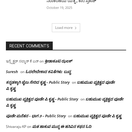
ನಿರಾಕರಣೆಯ ಯತ್ನ ; ಕಾಂ.ಪ್ರಕಾಶ್
October 19, 2025
Load more
RECENT COMMENTS
ಕ್ರೀಡಾಕೂಟ ಝಲಕ್
ಇನ್ಸ್ಪೆಕ್ಟರ್ ಸಲ್ಮಾನ್ ಕೆ ಎನ್
on
Suresh
ಓದಲೇಬೇಕಾದ‌ ಕವಿತೆಗಳು: ಬುದ್ಧ
on
ಕನ್ನಡಕ್ಕಾಗಿ ಜೈಲು ಸೇರಿದ ಕೃಷ್ಣ – Public Story
ಬಹುಮುಖ ವ್ಯಕ್ತಿತ್ವದ ವೂಡೇ
on
ಪಿ.ಕೃಷ್ಣ
ಬಹುಮುಖ ವ್ಯಕ್ತಿತ್ವದ ವೂಡೇ ಪಿ.ಕೃಷ್ಣ – Public Story
ಬಹುಮುಖ ವ್ಯಕ್ತಿತ್ವದ ವೂಡೇ
on
ಪಿ.ಕೃಷ್ಣ
ವೂಡೇ ಮನೆತನ – ಭಾಗ ೨ – Public Story
ಬಹುಮುಖ ವ್ಯಕ್ತಿತ್ವದ ವೂಡೇ ಪಿ.ಕೃಷ್ಣ
on
ಮತ ಹಾಕುವ ಮುನ್ನ ಈ ಹಸಿವಿನ ಕಥನ ಓದಿ
Shivaraju KP
on