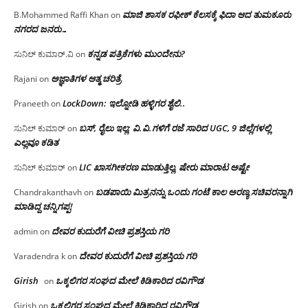
ಮಾಜಿ ಶಾಸಕ ರಫೀಕ್ ಕೆಲಸಕ್ಕೆ ಫಿದಾ ಆದ ತುಮಕೂರು
B.Mohammed Raffi Khan
on
ನಗರದ ಜನರು…
ಕನ್ನಡ ಪತ್ರಿಕೆಗಳು ಮುಂದೇನು?
ಸುನಿಲ್ ಕುಮಾರ್.ವಿ
on
ಅಜ್ಞಾತಿಗಳ ಆತ್ಮ ಚರಿತ್ರೆ
Rajani
on
LockDown: ಇಲ್ನೋಡಿ ಹಳ್ಳಿಗರ ಶೈಲಿ..
Praneeth
on
ಬಸ್, ರೈಲು ಇಲ್ಲ; ವಿ.ವಿ.ಗಳಿಗೆ ರಜೆ ಸಾರಿದ UGC, 9 ಜಿಲ್ಲೆಗಳಲ್ಲಿ
ಸುನಿಲ್ ಕುಮಾರ್
on
ಎಲ್ಲವೂ ಕಡಿತ
LIC ಖಾಸಗೀಕರಣ ಮಾಡುತ್ತಿಲ್ಲ, ಷೇರು ಮಾರಾಟ ಅಷ್ಟೇ
ಸುನಿಲ್ ಕುಮಾರ್
on
ಬಡಪಾಯಿ ಮಿತ್ರನನ್ನು ಒಂದು ಗಂಟೆ ಕಾಲ ಅರಣ್ಯ ಸಚಿವರನ್ನಾಗಿ
Chandrakanthavh
on
ಮಾಡಿದ್ದ ಚನ್ನಿಗಪ್ಪ!
ದೇವರ ಕುದುರೆಗೆ ವೀಚಿ ಪ್ರಶಸ್ತಿಯ ಗರಿ
admin
on
ದೇವರ ಕುದುರೆಗೆ ವೀಚಿ ಪ್ರಶಸ್ತಿಯ ಗರಿ
Varadendra k
on
Girish
ಒಕ್ಕಲಿಗರ ಸಂಘದ ಮೇಲೆ ಕಿಡಿಕಾರಿದ ರವಿಗೌಡ
on
ಒಕ್ಕಲಿಗರ ಸಂಘದ ಮೇಲೆ ಕಿಡಿಕಾರಿದ ರವಿಗೌಡ
Girish
on