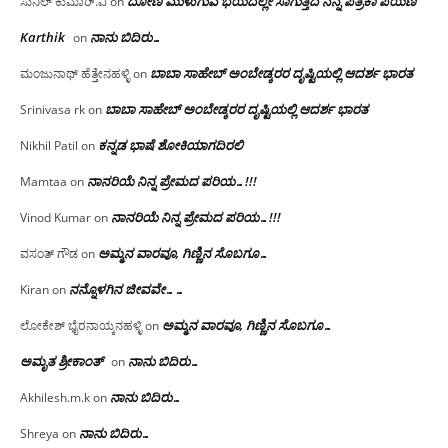
ದೋಣಿ ಮುಳುಗುವ ಭಯದಲ್ಲೇ ಸಾಗುತ್ತಿದೆ ನನ್ನ ಪತ್ರಿಕಾ ಪಯಣ
ಸುನಿಲ್ ಕುಮಾರ್.ವಿ
on
Karthik
ನಾನು ಬಿದಿರು…
on
ಬಾಬಾ ಸಾಹೇಬ್ ಅಂಬೇಡ್ಕರರ ದೃಷ್ಟಿಯಲ್ಲಿ ಆದರ್ಶ ಭಾರತ
ಮಂಜುನಾಥ್ ಹೆತ್ತೇನಹಳ್ಳಿ
on
ಬಾಬಾ ಸಾಹೇಬ್ ಅಂಬೇಡ್ಕರರ ದೃಷ್ಟಿಯಲ್ಲಿ ಆದರ್ಶ ಭಾರತ
Srinivasa rk
on
ಕನ್ನಡ ಭಾಷೆ ಶೋಕಿಯಾಗದಿರಲಿ
Nikhil Patil
on
ನಾನರಿಯೆ ನಿನ್ನ ಪ್ರೇಮದ ಪರಿಯ…!!!
Mamtaa
on
ನಾನರಿಯೆ ನಿನ್ನ ಪ್ರೇಮದ ಪರಿಯ…!!!
Vinod Kumar
on
ಅಮ್ಮನ ವಾರವೂ, ಗಿಣ್ಣಿನ ಸೊಬಗೂ…
ವಸಂತ್ ಗೌಡ
on
ನನ್ನೊಳಗಿನ ಜೀವವೇ……
Kiran
on
ಅಮ್ಮನ ವಾರವೂ, ಗಿಣ್ಣಿನ ಸೊಬಗೂ…
ಲೋಕೇಶ್ ಭೈರನಾಯ್ಕನಹಳ್ಳಿ
on
ಅಮೃತ ಶ್ರೀಕಾಂತ್
ನಾನು ಬಿದಿರು…
on
ನಾನು ಬಿದಿರು…
Akhilesh.m.k
on
ನಾನು ಬಿದಿರು…
Shreya
on