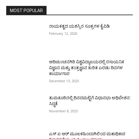
MOST POPULAR
ನಾಯಕತ್ವದ ಯಶಸ್ಸಿನ ಸೂತ್ರಗಳ ಕೈಪಿಡಿ
February 12, 2026
ಆದಿಚುಂಚನಗಿರಿ ವಿಶ್ವವಿದ್ಯಾಲಯದಲ್ಲಿ ರಸಾಯನಿಕ
ವಿಜ್ಞಾನ ಮತ್ತು ತಂತ್ರಜ್ಞಾನ ಕುರಿತ ಎರಡು ದಿನಗಳ
ಕಾರ್ಯಾಗಾರ
December 13, 2025
ತುಮಕೂರಿನಲ್ಲಿ ದಿನದಮಟ್ಟಿಗೆ ವಿಧಾನಭಾ ಅಧಿವೇಶನ:
ಸಿದ್ಧತೆ
November 8, 2025
ಎಸ್ ಐ ಆರ್ ಮೂಲಕಹಿಂಬಾಗಿಲಿಂದ ಮತಾಧಿಕಾರ