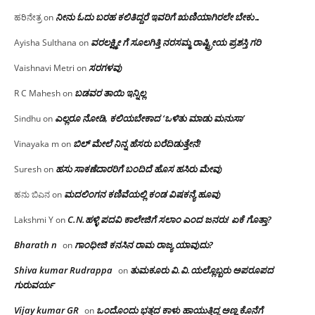
ನೀನು ಓದು ಬರಹ ಕಲಿತಿದ್ದರೆ ಇವರಿಗೆ ಋಣಿಯಾಗಿರಲೇ ಬೇಕು…
ಹರಿನೇತ್ರ
on
ವರಲಕ್ಷ್ಮೀ ಗೆ ಸೂಲಗಿತ್ತಿ ನರಸಮ್ಮ‌ ರಾಷ್ಟ್ರೀಯ ಪ್ರಶಸ್ತಿ ಗರಿ
Ayisha Sulthana
on
ಸರಗಳವು
Vaishnavi Metri
on
ಬಡವರ ತಾಯಿ ಇನ್ನಿಲ್ಲ
R C Mahesh
on
ಎಲ್ಲರೂ ನೋಡಿ, ಕಲಿಯಬೇಕಾದ ‘ಒಳಿತು ಮಾಡು ಮನುಸಾ’
Sindhu
on
ಬಿಲ್ ಮೇಲೆ ನಿನ್ನ ಹೆಸರು ಬರೆದಿಡುತ್ತೇನೆ!
Vinayaka m
on
ಹಸು ಸಾಕಣೆದಾರರಿಗೆ ಬಂದಿದೆ ಹೊಸ ಹಸಿರು ಮೇವು
Suresh
on
ಮದಲಿಂಗನ ಕಣಿವೆಯಲ್ಲಿ ಕಂಡ ವಿಷಕನ್ಯೆ ಹೂವು
ಹನು ಬಿಎನ
on
C.N.ಹಳ್ಳಿ ಪದವಿ ಕಾಲೇಜಿಗೆ ಸಲಾಂ‌ ಎಂದ ಜನರು! ಏಕೆ ಗೊತ್ತಾ?
Lakshmi Y
on
Bharath n
ಗಾಂಧೀಜಿ ಕನಸಿನ ರಾಮ ರಾಜ್ಯ ಯಾವುದು?
on
Shiva kumar Rudrappa
ತುಮಕೂರು‌ ವಿ.ವಿ.ಯಲ್ಲೊಬ್ಬರು ಅಪರೂಪದ
on
ಗುರುವರ್ಯ
Vijay kumar GR
ಒಂದೊಂದು ಭತ್ತದ ಕಾಳು ಹಾಯುತ್ತಿದ್ದ ಅಣ್ಣ ಕೊನೆಗೆ
on