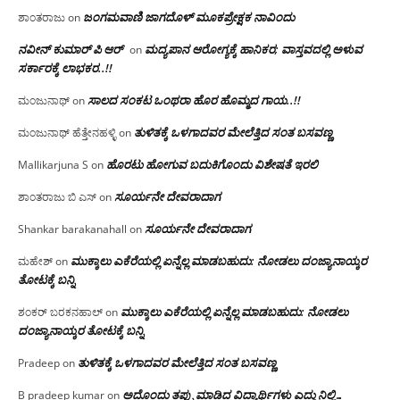
ಜಂಗಮವಾಣಿ ಜಾಗದೊಳ್ ಮೂಕಪ್ರೇಕ್ಷಕ ನಾವಿಂದು
ಶಾಂತರಾಜು
on
ನವೀನ್ ಕುಮಾರ್ ಪಿ ಆರ್
ಮದ್ಯಪಾನ ಆರೋಗ್ಯಕ್ಕೆ ಹಾನಿಕರ; ವಾಸ್ತವದಲ್ಲಿ ಅಳುವ
on
ಸರ್ಕಾರಕ್ಕೆ ಲಾಭಕರ..!!
ಸಾಲದ ಸಂಕಟ ಒಂಥರಾ ಹೊರ ಹೊಮ್ಮದ ಗಾಯ..!!
ಮಂಜುನಾಥ್
on
ತುಳಿತಕ್ಕೆ ಒಳಗಾದವರ ಮೇಲೆತ್ತಿದ ಸಂತ ಬಸವಣ್ಣ
ಮಂಜುನಾಥ್ ಹೆತ್ತೇನಹಳ್ಳಿ
on
ಹೊರಟು ಹೋಗುವ ಬದುಕಿಗೊಂದು ವಿಶೇಷತೆ ಇರಲಿ
Mallikarjuna S
on
ಸೂರ್ಯನೇ ದೇವರಾದಾಗ
ಶಾಂತರಾಜು ಬಿ ಎಸ್
on
ಸೂರ್ಯನೇ ದೇವರಾದಾಗ
Shankar barakanahall
on
ಮುಕ್ಕಾಲು ಎಕೆರೆಯಲ್ಲಿ ಏನ್ನೆಲ್ಲ‌ ಮಾಡಬಹುದು: ನೋಡಲು ದಂಜ್ಯಾನಾಯ್ಕರ
ಮಹೇಶ್
on
ತೋಟಕ್ಕೆ ಬನ್ನಿ
ಮುಕ್ಕಾಲು ಎಕೆರೆಯಲ್ಲಿ ಏನ್ನೆಲ್ಲ‌ ಮಾಡಬಹುದು: ನೋಡಲು
ಶಂಕರ್ ಬರಕನಹಾಲ್
on
ದಂಜ್ಯಾನಾಯ್ಕರ ತೋಟಕ್ಕೆ ಬನ್ನಿ
ತುಳಿತಕ್ಕೆ ಒಳಗಾದವರ ಮೇಲೆತ್ತಿದ ಸಂತ ಬಸವಣ್ಣ
Pradeep
on
ಅದೊಂದು ತಪ್ಪು ಮಾಡಿದ ವಿದ್ಯಾರ್ಥಿಗಳು ಎದ್ದು ನಿಲ್ಲಿ…
B pradeep kumar
on