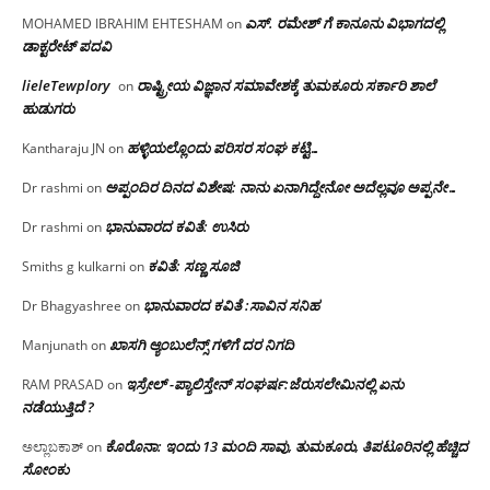
ಎಸ್. ರಮೇಶ್ ಗೆ ಕಾನೂನು ವಿಭಾಗದಲ್ಲಿ
MOHAMED IBRAHIM EHTESHAM
on
ಡಾಕ್ಟರೇಟ್ ಪದವಿ
lieleTewplory
ರಾಷ್ಟ್ರೀಯ ವಿಜ್ಞಾನ ಸಮಾವೇಶಕ್ಕೆ‌ ತುಮಕೂರು ಸರ್ಕಾರಿ ಶಾಲೆ
on
ಹುಡುಗರು
ಹಳ್ಳಿಯಲ್ಲೊಂದು ಪರಿಸರ ಸಂಘ ಕಟ್ಟಿ…
Kantharaju JN
on
ಅಪ್ಪಂದಿರ ದಿನದ ವಿಶೇಷ: ನಾನು ಏನಾಗಿದ್ದೇನೋ‌ ಅದೆಲ್ಲವೂ ಅಪ್ಪನೇ…
Dr rashmi
on
ಭಾನುವಾರದ ಕವಿತೆ: ಉಸಿರು
Dr rashmi
on
ಕವಿತೆ: ಸಣ್ಣ ಸೂಜಿ
Smiths g kulkarni
on
ಭಾನುವಾರದ ಕವಿತೆ :ಸಾವಿನ ಸನಿಹ
Dr Bhagyashree
on
ಖಾಸಗಿ ಆ್ಯಂಬುಲೆನ್ಸ್ ಗಳಿಗೆ ದರ ನಿಗದಿ
Manjunath
on
ಇಸ್ರೇಲ್ -ಪ್ಯಾಲಿಸ್ತೇನ್ ಸಂಘರ್ಷ:ಜೆರುಸಲೇಮಿನಲ್ಲಿ ಏನು
RAM PRASAD
on
ನಡೆಯುತ್ತಿದೆ ?
ಕೊರೊನಾ: ಇಂದು 13 ಮಂದಿ ಸಾವು, ತುಮಕೂರು, ತಿಪಟೂರಿನಲ್ಲಿ ಹೆಚ್ಚಿದ
ಅಲ್ಲಾಬಕಾಶ್
on
ಸೋಂಕು