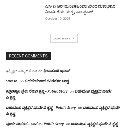
ಎಸ್ ಐ ಆರ್ ಮೂಲಕಹಿಂಬಾಗಿಲಿಂದ ಮತಾಧಿಕಾರ
ನಿರಾಕರಣೆಯ ಯತ್ನ ; ಕಾಂ.ಪ್ರಕಾಶ್
October 19, 2025
Load more
RECENT COMMENTS
ಕ್ರೀಡಾಕೂಟ ಝಲಕ್
ಇನ್ಸ್ಪೆಕ್ಟರ್ ಸಲ್ಮಾನ್ ಕೆ ಎನ್
on
Suresh
ಓದಲೇಬೇಕಾದ‌ ಕವಿತೆಗಳು: ಬುದ್ಧ
on
ಕನ್ನಡಕ್ಕಾಗಿ ಜೈಲು ಸೇರಿದ ಕೃಷ್ಣ – Public Story
ಬಹುಮುಖ ವ್ಯಕ್ತಿತ್ವದ ವೂಡೇ
on
ಪಿ.ಕೃಷ್ಣ
ಬಹುಮುಖ ವ್ಯಕ್ತಿತ್ವದ ವೂಡೇ ಪಿ.ಕೃಷ್ಣ – Public Story
ಬಹುಮುಖ ವ್ಯಕ್ತಿತ್ವದ ವೂಡೇ
on
ಪಿ.ಕೃಷ್ಣ
ವೂಡೇ ಮನೆತನ – ಭಾಗ ೨ – Public Story
ಬಹುಮುಖ ವ್ಯಕ್ತಿತ್ವದ ವೂಡೇ ಪಿ.ಕೃಷ್ಣ
on