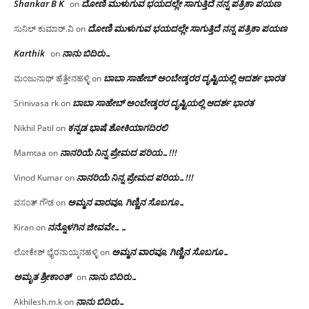
Shankar B K
ದೋಣಿ ಮುಳುಗುವ ಭಯದಲ್ಲೇ ಸಾಗುತ್ತಿದೆ ನನ್ನ ಪತ್ರಿಕಾ ಪಯಣ
on
ದೋಣಿ ಮುಳುಗುವ ಭಯದಲ್ಲೇ ಸಾಗುತ್ತಿದೆ ನನ್ನ ಪತ್ರಿಕಾ ಪಯಣ
ಸುನಿಲ್ ಕುಮಾರ್.ವಿ
on
Karthik
ನಾನು ಬಿದಿರು…
on
ಬಾಬಾ ಸಾಹೇಬ್ ಅಂಬೇಡ್ಕರರ ದೃಷ್ಟಿಯಲ್ಲಿ ಆದರ್ಶ ಭಾರತ
ಮಂಜುನಾಥ್ ಹೆತ್ತೇನಹಳ್ಳಿ
on
ಬಾಬಾ ಸಾಹೇಬ್ ಅಂಬೇಡ್ಕರರ ದೃಷ್ಟಿಯಲ್ಲಿ ಆದರ್ಶ ಭಾರತ
Srinivasa rk
on
ಕನ್ನಡ ಭಾಷೆ ಶೋಕಿಯಾಗದಿರಲಿ
Nikhil Patil
on
ನಾನರಿಯೆ ನಿನ್ನ ಪ್ರೇಮದ ಪರಿಯ…!!!
Mamtaa
on
ನಾನರಿಯೆ ನಿನ್ನ ಪ್ರೇಮದ ಪರಿಯ…!!!
Vinod Kumar
on
ಅಮ್ಮನ ವಾರವೂ, ಗಿಣ್ಣಿನ ಸೊಬಗೂ…
ವಸಂತ್ ಗೌಡ
on
ನನ್ನೊಳಗಿನ ಜೀವವೇ……
Kiran
on
ಅಮ್ಮನ ವಾರವೂ, ಗಿಣ್ಣಿನ ಸೊಬಗೂ…
ಲೋಕೇಶ್ ಭೈರನಾಯ್ಕನಹಳ್ಳಿ
on
ಅಮೃತ ಶ್ರೀಕಾಂತ್
ನಾನು ಬಿದಿರು…
on
ನಾನು ಬಿದಿರು…
Akhilesh.m.k
on