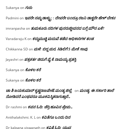
ಗುರು
Sukanya
on
ಇವರೇ ನಮ್ಮ ಡಾಕ್ಟ್ರು; : ದೇವರೇ ಬಂದ್ರೂ ರಜನಿ ಡಾಕ್ಟರೇ ಹೇಳ್ ಬೇಕು!
Padmini
on
ತುಮಕೂರು ನದಿಗಳ ಪುನರುಜ್ಜೀವನದ ಬಗ್ಗೆ ಮೌನ ಏಕೆ?
imranpasha
on
ಕದ್ದುಮುಚ್ಚಿ ಮದುವೆ ತಡೆದ ಅಧಿಕಾರಿಗಳ ತಂಡ
Varadaraju K
on
ಮಳೆ: ಬಿದ್ದ ಮರ, ಸಿಡಿಲಿಗೆ 5 ಮೇಕೆ ಸಾವು
Chikkanna SD
on
ಪತ್ರಕರ್ತ ಚಿದುಗೆ ವೈ.ಕೆ.ರಾಮಯ್ಯ ಪ್ರಶಸ್ತಿ
Jayashri
on
ಕೊಳಲ ಕರೆ
Sukanya
on
ಕೊಳಲ ಕರೆ
Sukanya
on
ಚಾ ಶಿ ಜಯಕುಮಾರ್ ಕೃಷ್ಣರಾಜಪೇಟೆ.ಮಂಡ್ಯ ಜಿಲ್ಲೆ.
ಮಂಡ್ಯ: ಈ ಸರ್ಕಾರಿ ಶಾಲೆ
on
ನೋಡಿದರೆ ಎಂಥವರೂ ಮೂಕವಿಸ್ಮಿತರಾಗುತ್ತಾರೆ…
ಕವನ ಓದಿ: ಚೆರ್ರಿ ಹೂವಿನ ಪ್ರೇಮ…
Dr rashmi
on
ಕವಿತೆಗೂ ಒಂದು ದಿನ
Anithalakshmi. K. L
on
ಕವಿತೆ ಓದಿ: ಯುದ್ಧ
Dr kalpana viswanath
on