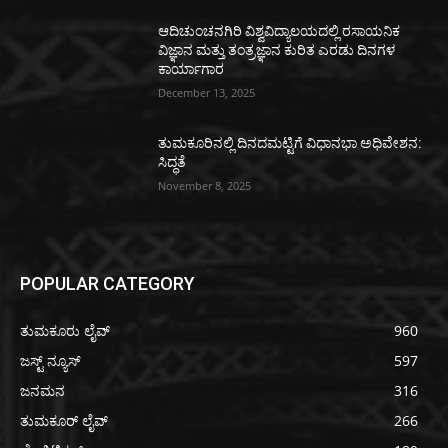
ಆದಿಚುಂಚನಗಿರಿ ವಿಶ್ವವಿದ್ಯಾಲಯದಲ್ಲಿ ರಸಾಯನಿಕ
ವಿಜ್ಞಾನ ಮತ್ತು ತಂತ್ರಜ್ಞಾನ ಕುರಿತ ಎರಡು ದಿನಗಳ
ಕಾರ್ಯಾಗಾರ
December 13, 2025
ತುಮಕೂರಿನಲ್ಲಿ ದಿನದಮಟ್ಟಿಗೆ ವಿಧಾನಭಾ ಅಧಿವೇಶನ:
ಸಿದ್ಧತೆ
November 8, 2025
POPULAR CATEGORY
ತುಮಕೂರು ಲೈವ್
960
ಜಸ್ಟ್ ನ್ಯೂಸ್
597
ಜನಮನ
316
ತುಮಕೂರ್ ಲೈವ್
266