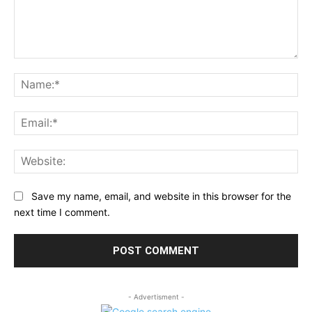
Comment:
Na
Ema
Web
Save my name, email, and website in this browser for the
next time I comment.
- Advertisment -