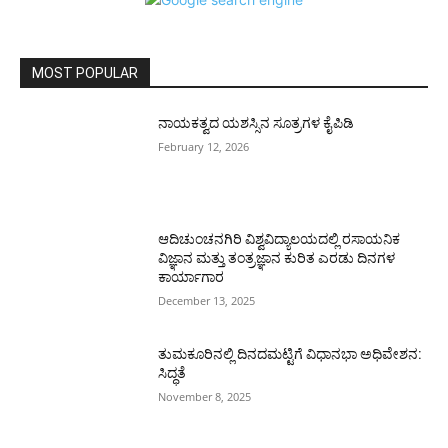
MOST POPULAR
ನಾಯಕತ್ವದ ಯಶಸ್ಸಿನ ಸೂತ್ರಗಳ ಕೈಪಿಡಿ
February 12, 2026
ಆದಿಚುಂಚನಗಿರಿ ವಿಶ್ವವಿದ್ಯಾಲಯದಲ್ಲಿ ರಸಾಯನಿಕ
ವಿಜ್ಞಾನ ಮತ್ತು ತಂತ್ರಜ್ಞಾನ ಕುರಿತ ಎರಡು ದಿನಗಳ
ಕಾರ್ಯಾಗಾರ
December 13, 2025
ತುಮಕೂರಿನಲ್ಲಿ ದಿನದಮಟ್ಟಿಗೆ ವಿಧಾನಭಾ ಅಧಿವೇಶನ:
ಸಿದ್ಧತೆ
November 8, 2025