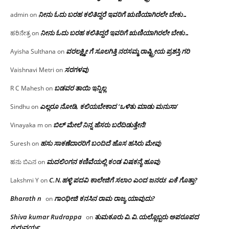
ನೀನು ಓದು ಬರಹ ಕಲಿತಿದ್ದರೆ ಇವರಿಗೆ ಋಣಿಯಾಗಿರಲೇ ಬೇಕು…
admin
on
ನೀನು ಓದು ಬರಹ ಕಲಿತಿದ್ದರೆ ಇವರಿಗೆ ಋಣಿಯಾಗಿರಲೇ ಬೇಕು…
ಹರಿನೇತ್ರ
on
ವರಲಕ್ಷ್ಮೀ ಗೆ ಸೂಲಗಿತ್ತಿ ನರಸಮ್ಮ‌ ರಾಷ್ಟ್ರೀಯ ಪ್ರಶಸ್ತಿ ಗರಿ
Ayisha Sulthana
on
ಸರಗಳವು
Vaishnavi Metri
on
ಬಡವರ ತಾಯಿ ಇನ್ನಿಲ್ಲ
R C Mahesh
on
ಎಲ್ಲರೂ ನೋಡಿ, ಕಲಿಯಬೇಕಾದ ‘ಒಳಿತು ಮಾಡು ಮನುಸಾ’
Sindhu
on
ಬಿಲ್ ಮೇಲೆ ನಿನ್ನ ಹೆಸರು ಬರೆದಿಡುತ್ತೇನೆ!
Vinayaka m
on
ಹಸು ಸಾಕಣೆದಾರರಿಗೆ ಬಂದಿದೆ ಹೊಸ ಹಸಿರು ಮೇವು
Suresh
on
ಮದಲಿಂಗನ ಕಣಿವೆಯಲ್ಲಿ ಕಂಡ ವಿಷಕನ್ಯೆ ಹೂವು
ಹನು ಬಿಎನ
on
C.N.ಹಳ್ಳಿ ಪದವಿ ಕಾಲೇಜಿಗೆ ಸಲಾಂ‌ ಎಂದ ಜನರು! ಏಕೆ ಗೊತ್ತಾ?
Lakshmi Y
on
Bharath n
ಗಾಂಧೀಜಿ ಕನಸಿನ ರಾಮ ರಾಜ್ಯ ಯಾವುದು?
on
Shiva kumar Rudrappa
ತುಮಕೂರು‌ ವಿ.ವಿ.ಯಲ್ಲೊಬ್ಬರು ಅಪರೂಪದ
on
ಗುರುವರ್ಯ