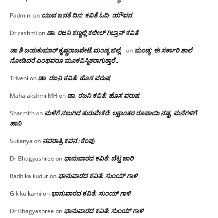
ಯುವ ಜನತೆ ದಿನ: ಕವಿತೆ ಓದಿ- ಯೌವನ
Padmini
on
ಡಾ. ರಜನಿ‌ ಕಣ್ಣಲ್ಲಿ ಕಲೀಲ್ ಗಿಬ್ರಾನ್ ಕವಿತೆ
Dr rashmi
on
ಚಾ ಶಿ ಜಯಕುಮಾರ್ ಕೃಷ್ಣರಾಜಪೇಟೆ.ಮಂಡ್ಯ ಜಿಲ್ಲೆ.
ಮಂಡ್ಯ: ಈ ಸರ್ಕಾರಿ ಶಾಲೆ
on
ನೋಡಿದರೆ ಎಂಥವರೂ ಮೂಕವಿಸ್ಮಿತರಾಗುತ್ತಾರೆ…
ಡಾ. ರಜನಿ ಕವಿತೆ: ಹೊಸ ವರುಷ
Triveni
on
ಡಾ. ರಜನಿ ಕವಿತೆ: ಹೊಸ ವರುಷ
Mahalakshmi MH
on
ಮಳೆಗೆ ನಲುಗಿದ ತುರುವೇಕೆರೆ: ಲಕ್ಷಾಂತರ ರೂಪಾಯಿ ನಷ್ಟ, ಮನೆಗಳಿಗೆ
Sharmith
on
ಹಾನಿ
ನವರಾತ್ರಿ ಕವನ :ಕೆಂಪು
Sukanya
on
ಭಾನುವಾರದ ಕವಿತೆ: ಬೆಟ್ಟ ಜಾರಿ
Dr Bhagyashree
on
ಭಾನುವಾರದ ಕವಿತೆ: ಸುಂಯ್ ಗಾಳಿ
Radhika kudur
on
ಭಾನುವಾರದ ಕವಿತೆ: ಸುಂಯ್ ಗಾಳಿ
G k kulkarni
on
ಭಾನುವಾರದ ಕವಿತೆ: ಸುಂಯ್ ಗಾಳಿ
Dr Bhagyashree
on