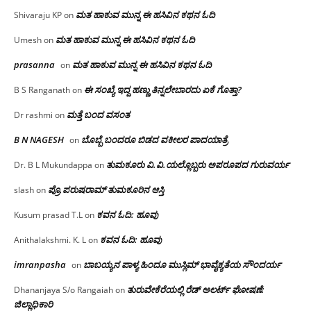
ಮತ ಹಾಕುವ ಮುನ್ನ ಈ ಹಸಿವಿನ ಕಥನ ಓದಿ
Shivaraju KP
on
ಮತ ಹಾಕುವ ಮುನ್ನ ಈ ಹಸಿವಿನ ಕಥನ ಓದಿ
Umesh
on
prasanna
ಮತ ಹಾಕುವ ಮುನ್ನ ಈ ಹಸಿವಿನ ಕಥನ ಓದಿ
on
ಈ ಸಂಖ್ಯೆ ಇದ್ದ ಹಣ್ಣು ತಿನ್ನಲೇಬಾರದು ಏಕೆ ಗೊತ್ತಾ?
B S Ranganath
on
ಮತ್ತೆ ಬಂದ ವಸಂತ
Dr rashmi
on
B N NAGESH
ಬೊಬ್ಬೆ ಬಂದರೂ ಬಿಡದ ವಕೀಲರ ಪಾದಯಾತ್ರೆ
on
ತುಮಕೂರು‌ ವಿ.ವಿ.ಯಲ್ಲೊಬ್ಬರು ಅಪರೂಪದ ಗುರುವರ್ಯ
Dr. B L Mukundappa
on
ಪ್ರೊ.ಪರುಷರಾಮ್ ತುಮಕೂರಿನ ಆಸ್ತಿ
slash
on
ಕವನ ಓದಿ: ಹೂವು
Kusum prasad T.L
on
ಕವನ ಓದಿ: ಹೂವು
Anithalakshmi. K. L
on
imranpasha
ಬಾಬಯ್ಯನ ಪಾಳ್ಯ ಹಿಂದೂ ಮುಸ್ಲಿಮ್ ಭಾವೈಕ್ಯತೆಯ ಸೌಂದರ್ಯ
on
ತುರುವೇಕೆರೆಯಲ್ಲಿ ರೆಡ್ ಅಲರ್ಟ್ ಘೋಷಣೆ:
Dhananjaya S/o Rangaiah
on
ಜಿಲ್ಲಾಧಿಕಾರಿ