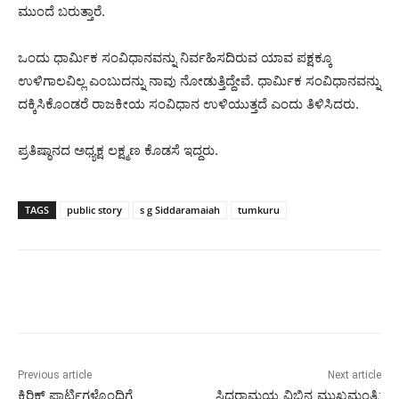
ಮುಂದೆ ಬರುತ್ತಾರೆ.
ಒಂದು ಧಾರ್ಮಿಕ ಸಂವಿಧಾನವನ್ನು ನಿರ್ವಹಿಸದಿರುವ ಯಾವ ಪಕ್ಷಕ್ಕೂ
ಉಳಿಗಾಲವಿಲ್ಲ ಎಂಬುದನ್ನು ನಾವು ನೋಡುತ್ತಿದ್ದೇವೆ. ಧಾರ್ಮಿಕ ಸಂವಿಧಾನವನ್ನು
ದಕ್ಕಿಸಿಕೊಂಡರೆ ರಾಜಕೀಯ ಸಂವಿಧಾನ ಉಳಿಯುತ್ತದೆ ಎಂದು‌ ತಿಳಿಸಿದರು.
ಪ್ರತಿಷ್ಠಾನದ ಅಧ್ಯಕ್ಷ ಲಕ್ಷ್ಮಣ ಕೊಡಸೆ ಇದ್ದರು.
TAGS
public story
s g Siddaramaiah
tumkuru
Previous article
Next article
ಕಿರಿಕ್ ಪಾರ್ಟಿಗಳೊಂದಿಗೆ
ಸಿದ್ದರಾಮಯ್ಯ ವಿಭಿನ್ನ ಮುಖ್ಯಮಂತ್ರಿ: