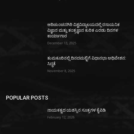
ಆದಿಚುಂಚನಗಿರಿ ವಿಶ್ವವಿದ್ಯಾಲಯದಲ್ಲಿ ರಸಾಯನಿಕ
ವಿಜ್ಞಾನ ಮತ್ತು ತಂತ್ರಜ್ಞಾನ ಕುರಿತ ಎರಡು ದಿನಗಳ
ಕಾರ್ಯಾಗಾರ
December 13, 2025
ತುಮಕೂರಿನಲ್ಲಿ ದಿನದಮಟ್ಟಿಗೆ ವಿಧಾನಭಾ ಅಧಿವೇಶನ:
ಸಿದ್ಧತೆ
November 8, 2025
POPULAR POSTS
ನಾಯಕತ್ವದ ಯಶಸ್ಸಿನ ಸೂತ್ರಗಳ ಕೈಪಿಡಿ
February 12, 2026