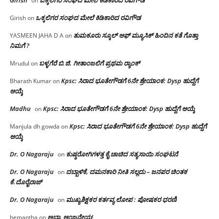
on
ಒಕ್ಕಲಿಗರ ಸಂಘದ ಮೇಲೆ ಕಿಡಿಕಾರಿದ ರವಿಗೌಡ
Girish
on
ತುಮಕೂರು ಸ್ಕೂಲ್ ಆಫ್ ಮ್ಯೂಸಿಕ್ ಹಿಂದಿನ ಕತೆ ಗೊತ್ತಾ
YASMEEN JAHA D A
on
ನಿಮಗೆ ?
ಬಳ್ಳಗೆರೆ ಬಿ.ಜಿ. ಗೀತಾಂಜಲಿಗೆ ಪ್ರಥಮ ರ‌್ಯಾಂಕ್
Mrudul
on
Kpsc: ಸಿರಾದ ಭೂತೇಗೌಡಗೆ 6ನೇ ಶ್ರೇಯಾಂಕ: Dysp ಹುದ್ದೆಗೆ
Bharath Kumar
on
ಆಯ್ಕೆ
Madhu
Kpsc: ಸಿರಾದ ಭೂತೇಗೌಡಗೆ 6ನೇ ಶ್ರೇಯಾಂಕ: Dysp ಹುದ್ದೆಗೆ ಆಯ್ಕೆ
on
Kpsc: ಸಿರಾದ ಭೂತೇಗೌಡಗೆ 6ನೇ ಶ್ರೇಯಾಂಕ: Dysp ಹುದ್ದೆಗೆ
Manjula dh gowda
on
ಆಯ್ಕೆ
Dr. O Nagaraju
ಕುಷ್ಠರೋಗಿಗಳತ್ತ ಕೈ ಚಾಚಿದ ಸತ್ಯಸಾಯಿ ಸಂಘಟನೆ
on
Dr. O Nagaraju
ದಬ್ಬಾಳಿಕೆ, ದಮನಕಾರಿ ನೀತಿ ಸಲ್ಲದು – ಜನಪರ ಚಿಂತಕ
on
ಕೆ.ದೊರೈರಾಜ್
Dr. O Nagaraju
ಮುಖ್ಯಶಿಕ್ಷಕರ ಕರ್ತವ್ಯ ಲೋಪ : ಪೋಷಕರ ಧರಣಿ
on
ಅಬ್ಬಾ, ಆಂಜನೇಯ!
hemantha
on