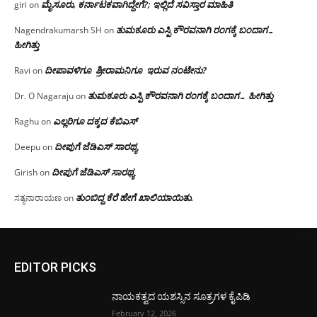
ಮೈಸೂರು, ಕರ್ನಾಟಕವಾಗಿದ್ದೇಗೆ?; ಇಲ್ಲಿದೆ ಸವಿಸ್ತಾರ ಮಾಹಿತಿ
giri
on
ತುಮಕೂರು ಎಸ್ಪಿ ಕೌರವನಾಗಿ ರಂಗಕ್ಕೆ ಬಂದಾಗ…
Nagendrakumarsh SH
on
ಹೀಗಿತ್ತು
ದೀಪಾವಳಿಗೂ ಶ್ರೀರಾಮನಿಗೂ ಇರುವ ನಂಟೇನು?
Ravi
on
ತುಮಕೂರು ಎಸ್ಪಿ ಕೌರವನಾಗಿ ರಂಗಕ್ಕೆ ಬಂದಾಗ… ಹೀಗಿತ್ತು
Dr. O Nagaraju
on
ಎಲ್ಲರಿಗೂ ದಕ್ಕದ ಕೆಬಿಎಸ್
Raghu
on
ದೀಪುಗೆ ಜೆಡಿಎಸ್ ಸಾರಥ್ಯ
Deepu
on
ದೀಪುಗೆ ಜೆಡಿಎಸ್ ಸಾರಥ್ಯ
Girish
on
ತುಂಬಿದ್ದ ಕೆರೆ ಹೇಗೆ ಖಾಲಿಯಾಯಿತು.
ಸತ್ಯನಾರಾಯಣ
on
EDITOR PICKS
ನಾಯಕತ್ವದ ಯಶಸ್ಸಿನ ಸೂತ್ರಗಳ ಕೈಪಿಡಿ
February 12, 2026