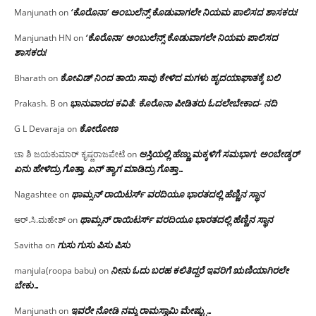
‘ಕೊರೊನಾ’ ಅಂಬುಲೆನ್ಸ್ ಕೊಡುವಾಗಲೇ ನಿಯಮ ಪಾಲಿಸದ ಶಾಸಕರು!
Manjunath
on
‘ಕೊರೊನಾ’ ಅಂಬುಲೆನ್ಸ್ ಕೊಡುವಾಗಲೇ ನಿಯಮ ಪಾಲಿಸದ
Manjunath HN
on
ಶಾಸಕರು!
ಕೋವಿಡ್ ನಿಂದ ತಾಯಿ ಸಾವು ಕೇಳಿದ ಮಗಳು ಹೃದಯಾಘಾತಕ್ಕೆ ಬಲಿ
Bharath
on
ಭಾನುವಾರದ ಕವಿತೆ: ಕೊರೊನಾ ಪೀಡಿತರು ಓದಲೇಬೇಕಾದ- ನದಿ
Prakash. B
on
ಕೋರೋಣ
G L Devaraja
on
ಆಸ್ತಿಯಲ್ಲಿ ಹೆಣ್ಣು ಮಕ್ಕಳಿಗೆ ಸಮಭಾಗ; ಅಂಬೇಡ್ಕರ್
ಚಾ ಶಿ ಜಯಕುಮಾರ್ ಕೃಷ್ಣರಾಜಪೇಟೆ
on
ಏನು ಹೇಳಿದ್ರು ಗೊತ್ತಾ, ಏನ್ ತ್ಯಾಗ ಮಾಡಿದ್ರು ಗೊತ್ತಾ…
ಥಾಮ್ಸನ್ ರಾಯಿಟರ್ಸ್ ವರದಿಯೂ ಭಾರತದಲ್ಲಿ ಹೆಣ್ಣಿನ ಸ್ಥಾನ‌
Nagashtee
on
ಥಾಮ್ಸನ್ ರಾಯಿಟರ್ಸ್ ವರದಿಯೂ ಭಾರತದಲ್ಲಿ ಹೆಣ್ಣಿನ ಸ್ಥಾನ‌
ಆರ್.ಸಿ.ಮಹೇಶ್
on
ಗುಸು ಗುಸು ಪಿಸು ಪಿಸು
Savitha
on
ನೀನು ಓದು ಬರಹ ಕಲಿತಿದ್ದರೆ ಇವರಿಗೆ ಋಣಿಯಾಗಿರಲೇ
manjula(roopa babu)
on
ಬೇಕು…
ಇವರೇ‌ ನೋಡಿ‌ ನಮ್ಮ‌ ರಾಮಸ್ವಾಮಿ ಮೇಷ್ಟ್ರು…
Manjunath
on