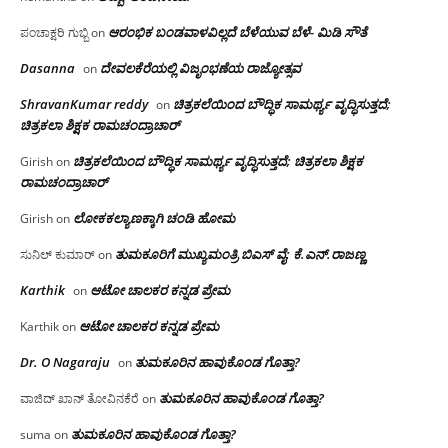
ಆರಂಭಿಕ ಬಂಡವಾಳವಿಲ್ಲದೆ ಬೆಳೆಯುವ ಬೆಳೆ- ಮಿಡಿ ಸೌತೆ
ಪಂಚಾಕ್ಷರಿ ಗುಬ್ಬಿ
on
Dasanna
ದೇವಲಕೆರೆಯಲ್ಲಿ ವಿಜೃಂಭಣೆಯ ರಾಜ್ಯೋತ್ಸವ
on
ShravanKumar reddy
ಚಿತ್ರಕಲೆಯಿಂದ ಬೌದ್ಧಿಕ ಸಾಮರ್ಥ್ಯ ವೃದ್ಧಿಸುತ್ತದೆ;
on
ಚಿತ್ರಕಲಾ ಶಿಕ್ಷಕ ರಾಮಚಂದ್ರಾಚಾರ್
ಚಿತ್ರಕಲೆಯಿಂದ ಬೌದ್ಧಿಕ ಸಾಮರ್ಥ್ಯ ವೃದ್ಧಿಸುತ್ತದೆ; ಚಿತ್ರಕಲಾ ಶಿಕ್ಷಕ
Girish
on
ರಾಮಚಂದ್ರಾಚಾರ್
ಲೋಕಕಲ್ಯಾಣಕ್ಕಾಗಿ ಚಂಡಿ ಹೋಮ
Girish
on
ತುಮಕೂರಿಗೆ ಮುಖ್ಯಮಂತ್ರಿ ಬಿಎಸ್ ವೈ: ಕೆ.ಎನ್.ರಾಜಣ್ಣ
ಸುನಿಲ್ ಕುಮಾರ್
on
Karthik
ಆಟೋ ಚಾಲಕರ ಕನ್ನಡ ಪ್ರೇಮ
on
ಆಟೋ ಚಾಲಕರ ಕನ್ನಡ ಪ್ರೇಮ
Karthik
on
Dr. O Nagaraju
ತುಮಕೂರಿನ ಹಾವುಕೊಂಡ ಗೊತ್ತಾ?
on
ತುಮಕೂರಿನ ಹಾವುಕೊಂಡ ಗೊತ್ತಾ?
ವಾಜಿದ್ ಖಾನ್ ತೋವಿನಕೆರೆ
on
ತುಮಕೂರಿನ ಹಾವುಕೊಂಡ ಗೊತ್ತಾ?
suma
on