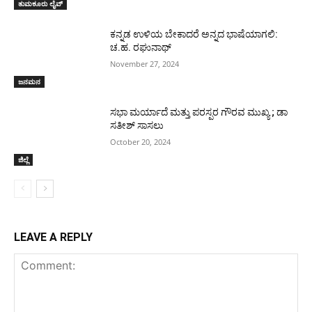
ತುಮಕೂರು ಲೈವ್
ಕನ್ನಡ ಉಳಿಯ ಬೇಕಾದರೆ ಅನ್ನದ ಭಾಷೆಯಾಗಲಿ:
ಚ.ಹ. ರಘುನಾಥ್
November 27, 2024
ಜನಮನ
ಸಭಾ ಮರ್ಯಾದೆ ಮತ್ತು ಪರಸ್ಪರ ಗೌರವ ಮುಖ್ಯ ; ಡಾ
ಸತೀಶ್ ಸಾಸಲು
October 20, 2024
ಜಿಲ್ಲೆ
LEAVE A REPLY