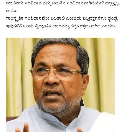
ರಾಜಕೀಯ ಸಂವಿಧಾನ ನಮ್ಮ ಬದುಕಿನ ಸಂವಿಧಾನವಾಗಿದೆಯೇ? ಅಲ್ಪಸ್ವಲ್ಪ.
ಅಥವಾ
ಸಾಂಸ್ಕೃತಿಕ ಸಂವಿಧಾನವೋ ಬಲಶಾಲಿ ಎಂಬುದು ಎಲ್ಲ‌ಪಕ್ಷಗಳಿಗೂ ದ್ವಂದ್ವ.
ಇವುಗಳಿಗೆ ಒಂದು ಸೈದ್ಧಾಂತಿಕ ಆಕರವನ್ನು ಕಟ್ಟಿಕೊಳ್ಳಲು ಆಗಿಲ್ಲ ಎಂದರು.