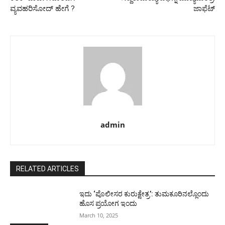
ವ್ಯವಹರಿಸೋದ್ ಹೇಗೆ ?
ಜಾಫೆಟ್
admin
RELATED ARTICLES
ಇದು ‘ಪೊಲೀಸರ ಕುರುಕ್ಷೇತ್ರ’: ತುಮಕೂರಿನಲ್ಲೊಂದು
ಹೊಸ ಪ್ರಯೋಗ ಇಂದು
March 10, 2025