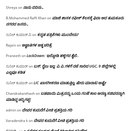
ನಾನು ಬಿದಿರು…
Shreya
on
ಮಾಜಿ ಶಾಸಕ ರಫೀಕ್ ಕೆಲಸಕ್ಕೆ ಫಿದಾ ಆದ ತುಮಕೂರು
B.Mohammed Raffi Khan
on
ನಗರದ ಜನರು…
ಕನ್ನಡ ಪತ್ರಿಕೆಗಳು ಮುಂದೇನು?
ಸುನಿಲ್ ಕುಮಾರ್.ವಿ
on
ಅಜ್ಞಾತಿಗಳ ಆತ್ಮ ಚರಿತ್ರೆ
Rajani
on
LockDown: ಇಲ್ನೋಡಿ ಹಳ್ಳಿಗರ ಶೈಲಿ..
Praneeth
on
ಬಸ್, ರೈಲು ಇಲ್ಲ; ವಿ.ವಿ.ಗಳಿಗೆ ರಜೆ ಸಾರಿದ UGC, 9 ಜಿಲ್ಲೆಗಳಲ್ಲಿ
ಸುನಿಲ್ ಕುಮಾರ್
on
ಎಲ್ಲವೂ ಕಡಿತ
LIC ಖಾಸಗೀಕರಣ ಮಾಡುತ್ತಿಲ್ಲ, ಷೇರು ಮಾರಾಟ ಅಷ್ಟೇ
ಸುನಿಲ್ ಕುಮಾರ್
on
ಬಡಪಾಯಿ ಮಿತ್ರನನ್ನು ಒಂದು ಗಂಟೆ ಕಾಲ ಅರಣ್ಯ ಸಚಿವರನ್ನಾಗಿ
Chandrakanthavh
on
ಮಾಡಿದ್ದ ಚನ್ನಿಗಪ್ಪ!
ದೇವರ ಕುದುರೆಗೆ ವೀಚಿ ಪ್ರಶಸ್ತಿಯ ಗರಿ
admin
on
ದೇವರ ಕುದುರೆಗೆ ವೀಚಿ ಪ್ರಶಸ್ತಿಯ ಗರಿ
Varadendra k
on
Girish
ಒಕ್ಕಲಿಗರ ಸಂಘದ ಮೇಲೆ ಕಿಡಿಕಾರಿದ ರವಿಗೌಡ