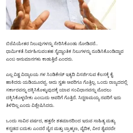
ಬಿಜೆಪಿಯೇತರ ನಿಲುವುಗಳನ್ನು ಸೇರಿಸಿಕೊಂಡು ನೋಡಿದರೆ..
ಧಾರ್ಮಿಕತೆ ನಿರ್ವಹಿಸುವಂತಹ ಸೈದ್ಧಾಂತಿಕ ನಿಲುಗಳನ್ನು ರೂಡಿಸಿಕೊಂಡಿದ್ದಾವ
ಎಂಬ ಅನುಮಾನಗಳು ಕಾಡುತ್ತಿವೆ ಎಂದರು.
ಎಲ್ಲ ವಿಶ್ವ ವಿದ್ಯಾಲಯ ಗಳ ಸಿಂಡಿಕೇಟ್ ಇತ್ಯದಿ ವಿಸರ್ಜಿಸುವ ಕೆಲಸಕ್ಕೆ ಕೈ
ಹಾಕಿದರು ಯಡಿಯೂರಪ್ಪ. ಅದು ಸ್ವತಃ ಅವರಿಗೂ ಗೊತ್ತಿಲ್ಲ. ಒಂದು ರಾಜ್ಯದದಲ್ಲಿ
ಸರ್ಕಾರವನ್ನು ದಕ್ಕಿಸಿಕೊಳ್ಳುವುದಕ್ಕೆ ಯಾವ ಸಂವಿಧಾನವನ್ನು ಮೊದಲು
ದಕ್ಕಿಸಿಕೊಳ್ಳಬೇಕು ಎಂಬುದು ಅವರಿಗೆ ಗೊತ್ತಿದೆ. ಸಿದ್ದರಾಮಯ್ಯ ನವರಿಗೆ ಇದು
ತಿಳಿದಿಲ್ಲ ಎಂದು ವಿಶ್ಲೇಷಿಸಿದರು.
ಒಂದು ಸಾವಿರ ವರ್ಷದ, ಹತ್ತನೇ ಶತಮಾನದಿಂದ ಇರುವ ಸಾಹಿತ್ಯ ಮತ್ಯು
ಕನ್ನಡದ ಬದುಕು‌ ಎಂದರೆ ಜೈನ ಮತ್ತು ಬ್ರಾಹ್ಮಣ, ವೈದಿಕ, ವೀರ ಶೈವರದೇ