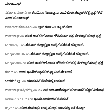
ಮಂಜು‌ನಾಥ್
ಕೊರೊನಾ ನಿಯಂತ್ರಣ: ತುಮಕೂರು ಜಿಲ್ಲಾಡಳಿತಕ್ಕೆ ಪ್ರಶ್ನೆಗಳಿವೆ
ಸುನಿಲ್ ಕುಮಾರ್.ವಿ
on
ಎಂದ ಮಂಜು‌ನಾಥ್
ಕ್ಲಾಸ್ ರೂಂ v/s ನ್ಯೂಸ್ ರೂಂ
ಬಸವರಾಜ್ ಹೇಮನೂರು
on
ಮಾಜಿ ಶಾಸಕರಿಗೆ ಶಾಸಕ ಗೌರಿಶಂಕರ್ ಪತ್ರ, ಕೇಳಿದ್ದಾರೆ ಹಲವು ಪ್ರಶ್ನೆ
ಮಂಜುನಾಥ್
on
ಜೆಡಿಎಸ್ ಜಿಲ್ಲಾಧ್ಯಕ್ಷರ ಆಯ್ಕೆಗೆ ನಡೆದಿದೆ ಲೆಕ್ಕಾಚಾರ…
Kantharaju
on
ಜೆಡಿಎಸ್ ಜಿಲ್ಲಾಧ್ಯಕ್ಷರ ಆಯ್ಕೆಗೆ ನಡೆದಿದೆ ಲೆಕ್ಕಾಚಾರ…
Manjunath HN
on
ಮಾಜಿ ಶಾಸಕರಿಗೆ ಶಾಸಕ ಗೌರಿಶಂಕರ್ ಪತ್ರ, ಕೇಳಿದ್ದಾರೆ ಹಲವು ಪ್ರಶ್ನೆ
Manjunatha
on
ಇಂದು ಇಂಟರ್ ನ್ಯಾಶನಲ್ ಫ್ಯಾಮಿಲಿ ಡೇ ಅಂತೆ!
ಶಂಕರ್
on
Sathish tg
ಯುವಕರಿಗೆ ಸೇನೆಯಲ್ಲಿ ಅವಕಾಶ
on
IAS ಅಧಿಕಾರಿ ಮಣಿವಣ್ಣನ್ ವರ್ಗಾವಣೆಗೆ ಹೆಚ್ಚಿದ‌ ವಿರೋಧ
ಮಂಜುನಾಥ್ ಹೆತ್ತೇನಹಳ್ಳಿ
on
ಇಂದು ತಾಯಂದಿರ ದಿನವಂತೆ
Aishu (Aisiri.H.Y )
on
ಯಾರ ಜೀವನವೂ ಅಷ್ಟು ಸುಲಭ, ಸರಾಗವಲ್ಲ ಏಕೆ ಗೊತ್ತಾ?
Rajesh
on