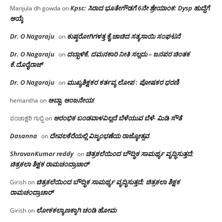
Kpsc: ಸಿರಾದ ಭೂತೇಗೌಡಗೆ 6ನೇ ಶ್ರೇಯಾಂಕ: Dysp ಹುದ್ದೆಗೆ
Manjula dh gowda
on
ಆಯ್ಕೆ
Dr. O Nagaraju
ಕುಷ್ಠರೋಗಿಗಳತ್ತ ಕೈ ಚಾಚಿದ ಸತ್ಯಸಾಯಿ ಸಂಘಟನೆ
on
Dr. O Nagaraju
ದಬ್ಬಾಳಿಕೆ, ದಮನಕಾರಿ ನೀತಿ ಸಲ್ಲದು – ಜನಪರ ಚಿಂತಕ
on
ಕೆ.ದೊರೈರಾಜ್
Dr. O Nagaraju
ಮುಖ್ಯಶಿಕ್ಷಕರ ಕರ್ತವ್ಯ ಲೋಪ : ಪೋಷಕರ ಧರಣಿ
on
ಅಬ್ಬಾ, ಆಂಜನೇಯ!
hemantha
on
ಆರಂಭಿಕ ಬಂಡವಾಳವಿಲ್ಲದೆ ಬೆಳೆಯುವ ಬೆಳೆ- ಮಿಡಿ ಸೌತೆ
ಪಂಚಾಕ್ಷರಿ ಗುಬ್ಬಿ
on
Dasanna
ದೇವಲಕೆರೆಯಲ್ಲಿ ವಿಜೃಂಭಣೆಯ ರಾಜ್ಯೋತ್ಸವ
on
ShravanKumar reddy
ಚಿತ್ರಕಲೆಯಿಂದ ಬೌದ್ಧಿಕ ಸಾಮರ್ಥ್ಯ ವೃದ್ಧಿಸುತ್ತದೆ;
on
ಚಿತ್ರಕಲಾ ಶಿಕ್ಷಕ ರಾಮಚಂದ್ರಾಚಾರ್
ಚಿತ್ರಕಲೆಯಿಂದ ಬೌದ್ಧಿಕ ಸಾಮರ್ಥ್ಯ ವೃದ್ಧಿಸುತ್ತದೆ; ಚಿತ್ರಕಲಾ ಶಿಕ್ಷಕ
Girish
on
ರಾಮಚಂದ್ರಾಚಾರ್
ಲೋಕಕಲ್ಯಾಣಕ್ಕಾಗಿ ಚಂಡಿ ಹೋಮ
Girish
on