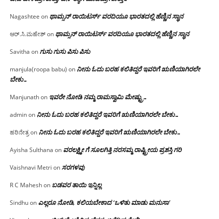
ಥಾಮ್ಸನ್ ರಾಯಿಟರ್ಸ್ ವರದಿಯೂ ಭಾರತದಲ್ಲಿ ಹೆಣ್ಣಿನ ಸ್ಥಾನ‌
Nagashtee
on
ಥಾಮ್ಸನ್ ರಾಯಿಟರ್ಸ್ ವರದಿಯೂ ಭಾರತದಲ್ಲಿ ಹೆಣ್ಣಿನ ಸ್ಥಾನ‌
ಆರ್.ಸಿ.ಮಹೇಶ್
on
ಗುಸು ಗುಸು ಪಿಸು ಪಿಸು
Savitha
on
ನೀನು ಓದು ಬರಹ ಕಲಿತಿದ್ದರೆ ಇವರಿಗೆ ಋಣಿಯಾಗಿರಲೇ
manjula(roopa babu)
on
ಬೇಕು…
ಇವರೇ‌ ನೋಡಿ‌ ನಮ್ಮ‌ ರಾಮಸ್ವಾಮಿ ಮೇಷ್ಟ್ರು…
Manjunath
on
ನೀನು ಓದು ಬರಹ ಕಲಿತಿದ್ದರೆ ಇವರಿಗೆ ಋಣಿಯಾಗಿರಲೇ ಬೇಕು…
admin
on
ನೀನು ಓದು ಬರಹ ಕಲಿತಿದ್ದರೆ ಇವರಿಗೆ ಋಣಿಯಾಗಿರಲೇ ಬೇಕು…
ಹರಿನೇತ್ರ
on
ವರಲಕ್ಷ್ಮೀ ಗೆ ಸೂಲಗಿತ್ತಿ ನರಸಮ್ಮ‌ ರಾಷ್ಟ್ರೀಯ ಪ್ರಶಸ್ತಿ ಗರಿ
Ayisha Sulthana
on
ಸರಗಳವು
Vaishnavi Metri
on
ಬಡವರ ತಾಯಿ ಇನ್ನಿಲ್ಲ
R C Mahesh
on
ಎಲ್ಲರೂ ನೋಡಿ, ಕಲಿಯಬೇಕಾದ ‘ಒಳಿತು ಮಾಡು ಮನುಸಾ’
Sindhu
on