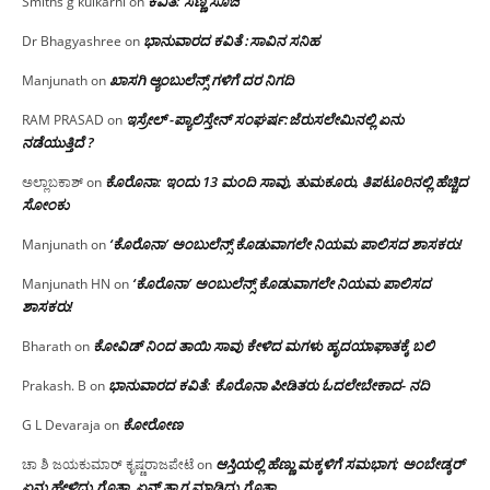
ಕವಿತೆ: ಸಣ್ಣ ಸೂಜಿ
Smiths g kulkarni
on
ಭಾನುವಾರದ ಕವಿತೆ :ಸಾವಿನ ಸನಿಹ
Dr Bhagyashree
on
ಖಾಸಗಿ ಆ್ಯಂಬುಲೆನ್ಸ್ ಗಳಿಗೆ ದರ ನಿಗದಿ
Manjunath
on
ಇಸ್ರೇಲ್ -ಪ್ಯಾಲಿಸ್ತೇನ್ ಸಂಘರ್ಷ:ಜೆರುಸಲೇಮಿನಲ್ಲಿ ಏನು
RAM PRASAD
on
ನಡೆಯುತ್ತಿದೆ ?
ಕೊರೊನಾ: ಇಂದು 13 ಮಂದಿ ಸಾವು, ತುಮಕೂರು, ತಿಪಟೂರಿನಲ್ಲಿ ಹೆಚ್ಚಿದ
ಅಲ್ಲಾಬಕಾಶ್
on
ಸೋಂಕು
‘ಕೊರೊನಾ’ ಅಂಬುಲೆನ್ಸ್ ಕೊಡುವಾಗಲೇ ನಿಯಮ ಪಾಲಿಸದ ಶಾಸಕರು!
Manjunath
on
‘ಕೊರೊನಾ’ ಅಂಬುಲೆನ್ಸ್ ಕೊಡುವಾಗಲೇ ನಿಯಮ ಪಾಲಿಸದ
Manjunath HN
on
ಶಾಸಕರು!
ಕೋವಿಡ್ ನಿಂದ ತಾಯಿ ಸಾವು ಕೇಳಿದ ಮಗಳು ಹೃದಯಾಘಾತಕ್ಕೆ ಬಲಿ
Bharath
on
ಭಾನುವಾರದ ಕವಿತೆ: ಕೊರೊನಾ ಪೀಡಿತರು ಓದಲೇಬೇಕಾದ- ನದಿ
Prakash. B
on
ಕೋರೋಣ
G L Devaraja
on
ಆಸ್ತಿಯಲ್ಲಿ ಹೆಣ್ಣು ಮಕ್ಕಳಿಗೆ ಸಮಭಾಗ; ಅಂಬೇಡ್ಕರ್
ಚಾ ಶಿ ಜಯಕುಮಾರ್ ಕೃಷ್ಣರಾಜಪೇಟೆ
on
ಏನು ಹೇಳಿದ್ರು ಗೊತ್ತಾ, ಏನ್ ತ್ಯಾಗ ಮಾಡಿದ್ರು ಗೊತ್ತಾ…