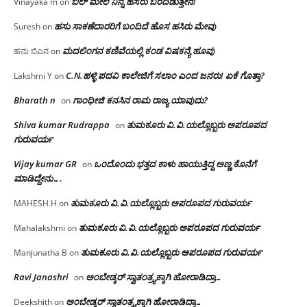
ಬಿಲ್ ಮೇಲೆ ನಿನ್ನ ಹೆಸರು ಬರೆದಿಡುತ್ತೇನೆ!
Vinayaka m
on
ಹಸು ಸಾಕಣೆದಾರರಿಗೆ ಬಂದಿದೆ ಹೊಸ ಹಸಿರು ಮೇವು
Suresh
on
ಮದಲಿಂಗನ ಕಣಿವೆಯಲ್ಲಿ ಕಂಡ ವಿಷಕನ್ಯೆ ಹೂವು
ಹನು ಬಿಎನ
on
C.N.ಹಳ್ಳಿ ಪದವಿ ಕಾಲೇಜಿಗೆ ಸಲಾಂ‌ ಎಂದ ಜನರು! ಏಕೆ ಗೊತ್ತಾ?
Lakshmi Y
on
Bharath n
ಗಾಂಧೀಜಿ ಕನಸಿನ ರಾಮ ರಾಜ್ಯ ಯಾವುದು?
on
Shiva kumar Rudrappa
ತುಮಕೂರು‌ ವಿ.ವಿ.ಯಲ್ಲೊಬ್ಬರು ಅಪರೂಪದ
on
ಗುರುವರ್ಯ
Vijay kumar GR
ಒಂದೊಂದು ಭತ್ತದ ಕಾಳು ಹಾಯುತ್ತಿದ್ದ ಅಣ್ಣ ಕೊನೆಗೆ
on
ಮಾಡಿದ್ದೇನು….
ತುಮಕೂರು‌ ವಿ.ವಿ.ಯಲ್ಲೊಬ್ಬರು ಅಪರೂಪದ ಗುರುವರ್ಯ
MAHESH.H
on
ತುಮಕೂರು‌ ವಿ.ವಿ.ಯಲ್ಲೊಬ್ಬರು ಅಪರೂಪದ ಗುರುವರ್ಯ
Mahalakshmi
on
ತುಮಕೂರು‌ ವಿ.ವಿ.ಯಲ್ಲೊಬ್ಬರು ಅಪರೂಪದ ಗುರುವರ್ಯ
Manjunatha B
on
Ravi Janashri
ಅಂಬೇಡ್ಕರ್ ಸ್ವಾತಂತ್ರ್ಯಕ್ಕಾಗಿ ಹೋರಾಡಿದ್ರಾ…
on
ಅಂಬೇಡ್ಕರ್ ಸ್ವಾತಂತ್ರ್ಯಕ್ಕಾಗಿ ಹೋರಾಡಿದ್ರಾ…
Deekshith
on