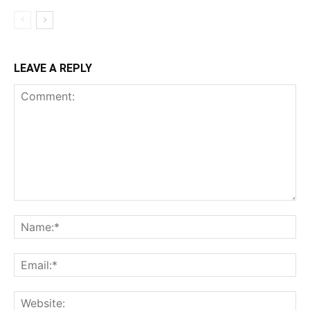
LEAVE A REPLY
Comment:
Na
Ema
Web