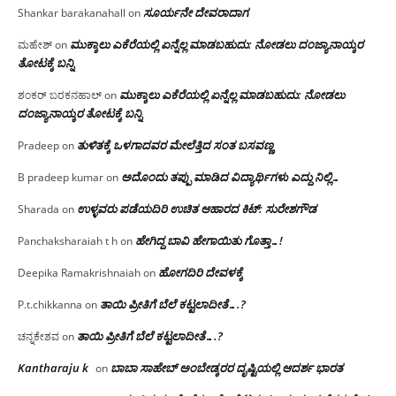
ಸೂರ್ಯನೇ ದೇವರಾದಾಗ
Shankar barakanahall
on
ಮುಕ್ಕಾಲು ಎಕೆರೆಯಲ್ಲಿ ಏನ್ನೆಲ್ಲ‌ ಮಾಡಬಹುದು: ನೋಡಲು ದಂಜ್ಯಾನಾಯ್ಕರ
ಮಹೇಶ್
on
ತೋಟಕ್ಕೆ ಬನ್ನಿ
ಮುಕ್ಕಾಲು ಎಕೆರೆಯಲ್ಲಿ ಏನ್ನೆಲ್ಲ‌ ಮಾಡಬಹುದು: ನೋಡಲು
ಶಂಕರ್ ಬರಕನಹಾಲ್
on
ದಂಜ್ಯಾನಾಯ್ಕರ ತೋಟಕ್ಕೆ ಬನ್ನಿ
ತುಳಿತಕ್ಕೆ ಒಳಗಾದವರ ಮೇಲೆತ್ತಿದ ಸಂತ ಬಸವಣ್ಣ
Pradeep
on
ಅದೊಂದು ತಪ್ಪು ಮಾಡಿದ ವಿದ್ಯಾರ್ಥಿಗಳು ಎದ್ದು ನಿಲ್ಲಿ…
B pradeep kumar
on
ಉಳ್ಳವರು ಪಡೆಯದಿರಿ ಉಚಿತ ಆಹಾರದ ಕಿಟ್: ಸುರೇಶಗೌಡ
Sharada
on
ಹೇಗಿದ್ದ ಬಾವಿ ಹೇಗಾಯಿತು ಗೊತ್ತಾ…!
Panchaksharaiah t h
on
ಹೋಗದಿರಿ ದೇವಳಕ್ಕೆ
Deepika Ramakrishnaiah
on
ತಾಯಿ ಪ್ರೀತಿಗೆ ಬೆಲೆ ಕಟ್ಟಲಾದೀತೆ….?
P.t.chikkanna
on
ತಾಯಿ ಪ್ರೀತಿಗೆ ಬೆಲೆ ಕಟ್ಟಲಾದೀತೆ….?
ಚನ್ನಕೇಶವ
on
Kantharaju k
ಬಾಬಾ ಸಾಹೇಬ್ ಅಂಬೇಡ್ಕರರ ದೃಷ್ಟಿಯಲ್ಲಿ ಆದರ್ಶ ಭಾರತ
on