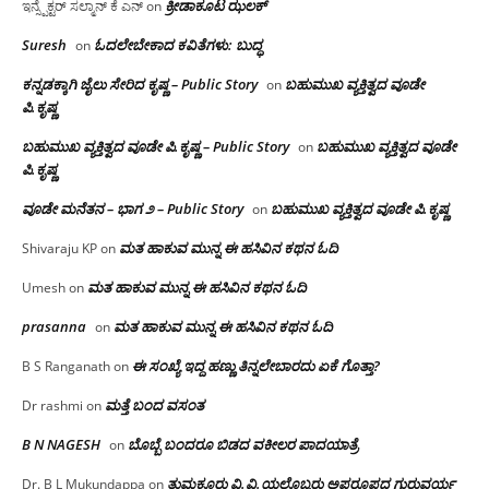
ಕ್ರೀಡಾಕೂಟ ಝಲಕ್
ಇನ್ಸ್ಪೆಕ್ಟರ್ ಸಲ್ಮಾನ್ ಕೆ ಎನ್
on
Suresh
ಓದಲೇಬೇಕಾದ‌ ಕವಿತೆಗಳು: ಬುದ್ಧ
on
ಕನ್ನಡಕ್ಕಾಗಿ ಜೈಲು ಸೇರಿದ ಕೃಷ್ಣ – Public Story
ಬಹುಮುಖ ವ್ಯಕ್ತಿತ್ವದ ವೂಡೇ
on
ಪಿ.ಕೃಷ್ಣ
ಬಹುಮುಖ ವ್ಯಕ್ತಿತ್ವದ ವೂಡೇ ಪಿ.ಕೃಷ್ಣ – Public Story
ಬಹುಮುಖ ವ್ಯಕ್ತಿತ್ವದ ವೂಡೇ
on
ಪಿ.ಕೃಷ್ಣ
ವೂಡೇ ಮನೆತನ – ಭಾಗ ೨ – Public Story
ಬಹುಮುಖ ವ್ಯಕ್ತಿತ್ವದ ವೂಡೇ ಪಿ.ಕೃಷ್ಣ
on
ಮತ ಹಾಕುವ ಮುನ್ನ ಈ ಹಸಿವಿನ ಕಥನ ಓದಿ
Shivaraju KP
on
ಮತ ಹಾಕುವ ಮುನ್ನ ಈ ಹಸಿವಿನ ಕಥನ ಓದಿ
Umesh
on
prasanna
ಮತ ಹಾಕುವ ಮುನ್ನ ಈ ಹಸಿವಿನ ಕಥನ ಓದಿ
on
ಈ ಸಂಖ್ಯೆ ಇದ್ದ ಹಣ್ಣು ತಿನ್ನಲೇಬಾರದು ಏಕೆ ಗೊತ್ತಾ?
B S Ranganath
on
ಮತ್ತೆ ಬಂದ ವಸಂತ
Dr rashmi
on
B N NAGESH
ಬೊಬ್ಬೆ ಬಂದರೂ ಬಿಡದ ವಕೀಲರ ಪಾದಯಾತ್ರೆ
on
ತುಮಕೂರು‌ ವಿ.ವಿ.ಯಲ್ಲೊಬ್ಬರು ಅಪರೂಪದ ಗುರುವರ್ಯ
Dr. B L Mukundappa
on