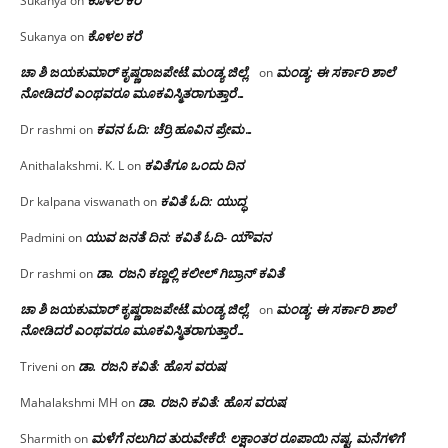
ಕೊಳಲ ಕರೆ
Sukanya
on
ಕೊಳಲ ಕರೆ
Sukanya
on
ಚಾ ಶಿ ಜಯಕುಮಾರ್ ಕೃಷ್ಣರಾಜಪೇಟೆ.ಮಂಡ್ಯ ಜಿಲ್ಲೆ.
ಮಂಡ್ಯ: ಈ ಸರ್ಕಾರಿ ಶಾಲೆ
on
ನೋಡಿದರೆ ಎಂಥವರೂ ಮೂಕವಿಸ್ಮಿತರಾಗುತ್ತಾರೆ…
ಕವನ ಓದಿ: ಚೆರ್ರಿ ಹೂವಿನ ಪ್ರೇಮ…
Dr rashmi
on
ಕವಿತೆಗೂ ಒಂದು ದಿನ
Anithalakshmi. K. L
on
ಕವಿತೆ ಓದಿ: ಯುದ್ಧ
Dr kalpana viswanath
on
ಯುವ ಜನತೆ ದಿನ: ಕವಿತೆ ಓದಿ- ಯೌವನ
Padmini
on
ಡಾ. ರಜನಿ‌ ಕಣ್ಣಲ್ಲಿ ಕಲೀಲ್ ಗಿಬ್ರಾನ್ ಕವಿತೆ
Dr rashmi
on
ಚಾ ಶಿ ಜಯಕುಮಾರ್ ಕೃಷ್ಣರಾಜಪೇಟೆ.ಮಂಡ್ಯ ಜಿಲ್ಲೆ.
ಮಂಡ್ಯ: ಈ ಸರ್ಕಾರಿ ಶಾಲೆ
on
ನೋಡಿದರೆ ಎಂಥವರೂ ಮೂಕವಿಸ್ಮಿತರಾಗುತ್ತಾರೆ…
ಡಾ. ರಜನಿ ಕವಿತೆ: ಹೊಸ ವರುಷ
Triveni
on
ಡಾ. ರಜನಿ ಕವಿತೆ: ಹೊಸ ವರುಷ
Mahalakshmi MH
on
ಮಳೆಗೆ ನಲುಗಿದ ತುರುವೇಕೆರೆ: ಲಕ್ಷಾಂತರ ರೂಪಾಯಿ ನಷ್ಟ, ಮನೆಗಳಿಗೆ
Sharmith
on