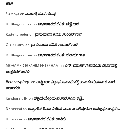
ಹಾನಿ
ನವರಾತ್ರಿ ಕವನ :ಕೆಂಪು
Sukanya
on
ಭಾನುವಾರದ ಕವಿತೆ: ಬೆಟ್ಟ ಜಾರಿ
Dr Bhagyashree
on
ಭಾನುವಾರದ ಕವಿತೆ: ಸುಂಯ್ ಗಾಳಿ
Radhika kudur
on
ಭಾನುವಾರದ ಕವಿತೆ: ಸುಂಯ್ ಗಾಳಿ
G k kulkarni
on
ಭಾನುವಾರದ ಕವಿತೆ: ಸುಂಯ್ ಗಾಳಿ
Dr Bhagyashree
on
ಎಸ್. ರಮೇಶ್ ಗೆ ಕಾನೂನು ವಿಭಾಗದಲ್ಲಿ
MOHAMED IBRAHIM EHTESHAM
on
ಡಾಕ್ಟರೇಟ್ ಪದವಿ
lieleTewplory
ರಾಷ್ಟ್ರೀಯ ವಿಜ್ಞಾನ ಸಮಾವೇಶಕ್ಕೆ‌ ತುಮಕೂರು ಸರ್ಕಾರಿ ಶಾಲೆ
on
ಹುಡುಗರು
ಹಳ್ಳಿಯಲ್ಲೊಂದು ಪರಿಸರ ಸಂಘ ಕಟ್ಟಿ…
Kantharaju JN
on
ಅಪ್ಪಂದಿರ ದಿನದ ವಿಶೇಷ: ನಾನು ಏನಾಗಿದ್ದೇನೋ‌ ಅದೆಲ್ಲವೂ ಅಪ್ಪನೇ…
Dr rashmi
on
ಭಾನುವಾರದ ಕವಿತೆ: ಉಸಿರು
Dr rashmi
on