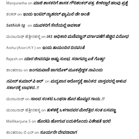
ಮಾಜಿ ಶಾಸಕರಿಗೆ ಶಾಸಕ ಗೌರಿಶಂಕರ್ ಪತ್ರ, ಕೇಳಿದ್ದಾರೆ ಹಲವು ಪ್ರಶ್ನೆ
Manjunatha
on
ಇಂದು ಇಂಟರ್ ನ್ಯಾಶನಲ್ ಫ್ಯಾಮಿಲಿ ಡೇ ಅಂತೆ!
ಶಂಕರ್
on
Sathish tg
ಯುವಕರಿಗೆ ಸೇನೆಯಲ್ಲಿ ಅವಕಾಶ
on
IAS ಅಧಿಕಾರಿ ಮಣಿವಣ್ಣನ್ ವರ್ಗಾವಣೆಗೆ ಹೆಚ್ಚಿದ‌ ವಿರೋಧ
ಮಂಜುನಾಥ್ ಹೆತ್ತೇನಹಳ್ಳಿ
on
ಇಂದು ತಾಯಂದಿರ ದಿನವಂತೆ
Aishu (Aisiri.H.Y )
on
ಯಾರ ಜೀವನವೂ ಅಷ್ಟು ಸುಲಭ, ಸರಾಗವಲ್ಲ ಏಕೆ ಗೊತ್ತಾ?
Rajesh
on
ಜಂಗಮವಾಣಿ ಜಾಗದೊಳ್ ಮೂಕಪ್ರೇಕ್ಷಕ ನಾವಿಂದು
ಶಾಂತರಾಜು
on
ನವೀನ್ ಕುಮಾರ್ ಪಿ ಆರ್
ಮದ್ಯಪಾನ ಆರೋಗ್ಯಕ್ಕೆ ಹಾನಿಕರ; ವಾಸ್ತವದಲ್ಲಿ ಅಳುವ
on
ಸರ್ಕಾರಕ್ಕೆ ಲಾಭಕರ..!!
ಸಾಲದ ಸಂಕಟ ಒಂಥರಾ ಹೊರ ಹೊಮ್ಮದ ಗಾಯ..!!
ಮಂಜುನಾಥ್
on
ತುಳಿತಕ್ಕೆ ಒಳಗಾದವರ ಮೇಲೆತ್ತಿದ ಸಂತ ಬಸವಣ್ಣ
ಮಂಜುನಾಥ್ ಹೆತ್ತೇನಹಳ್ಳಿ
on
ಹೊರಟು ಹೋಗುವ ಬದುಕಿಗೊಂದು ವಿಶೇಷತೆ ಇರಲಿ
Mallikarjuna S
on
ಸೂರ್ಯನೇ ದೇವರಾದಾಗ
ಶಾಂತರಾಜು ಬಿ ಎಸ್
on