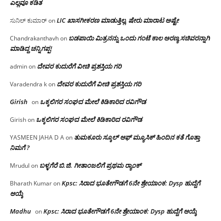
ಎಲ್ಲವೂ ಕಡಿತ
LIC ಖಾಸಗೀಕರಣ ಮಾಡುತ್ತಿಲ್ಲ, ಷೇರು ಮಾರಾಟ ಅಷ್ಟೇ
ಸುನಿಲ್ ಕುಮಾರ್
on
ಬಡಪಾಯಿ ಮಿತ್ರನನ್ನು ಒಂದು ಗಂಟೆ ಕಾಲ ಅರಣ್ಯ ಸಚಿವರನ್ನಾಗಿ
Chandrakanthavh
on
ಮಾಡಿದ್ದ ಚನ್ನಿಗಪ್ಪ!
ದೇವರ ಕುದುರೆಗೆ ವೀಚಿ ಪ್ರಶಸ್ತಿಯ ಗರಿ
admin
on
ದೇವರ ಕುದುರೆಗೆ ವೀಚಿ ಪ್ರಶಸ್ತಿಯ ಗರಿ
Varadendra k
on
Girish
ಒಕ್ಕಲಿಗರ ಸಂಘದ ಮೇಲೆ ಕಿಡಿಕಾರಿದ ರವಿಗೌಡ
on
ಒಕ್ಕಲಿಗರ ಸಂಘದ ಮೇಲೆ ಕಿಡಿಕಾರಿದ ರವಿಗೌಡ
Girish
on
ತುಮಕೂರು ಸ್ಕೂಲ್ ಆಫ್ ಮ್ಯೂಸಿಕ್ ಹಿಂದಿನ ಕತೆ ಗೊತ್ತಾ
YASMEEN JAHA D A
on
ನಿಮಗೆ ?
ಬಳ್ಳಗೆರೆ ಬಿ.ಜಿ. ಗೀತಾಂಜಲಿಗೆ ಪ್ರಥಮ ರ‌್ಯಾಂಕ್
Mrudul
on
Kpsc: ಸಿರಾದ ಭೂತೇಗೌಡಗೆ 6ನೇ ಶ್ರೇಯಾಂಕ: Dysp ಹುದ್ದೆಗೆ
Bharath Kumar
on
ಆಯ್ಕೆ
Madhu
Kpsc: ಸಿರಾದ ಭೂತೇಗೌಡಗೆ 6ನೇ ಶ್ರೇಯಾಂಕ: Dysp ಹುದ್ದೆಗೆ ಆಯ್ಕೆ
on