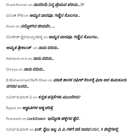
ನಾನರಿಯೆ ನಿನ್ನ ಪ್ರೇಮದ ಪರಿಯ…!!!
Vinod Kumar
on
ಅಮ್ಮನ ವಾರವೂ, ಗಿಣ್ಣಿನ ಸೊಬಗೂ…
ವಸಂತ್ ಗೌಡ
on
ನನ್ನೊಳಗಿನ ಜೀವವೇ……
Kiran
on
ಅಮ್ಮನ ವಾರವೂ, ಗಿಣ್ಣಿನ ಸೊಬಗೂ…
ಲೋಕೇಶ್ ಭೈರನಾಯ್ಕನಹಳ್ಳಿ
on
ಅಮೃತ ಶ್ರೀಕಾಂತ್
ನಾನು ಬಿದಿರು…
on
ನಾನು ಬಿದಿರು…
Akhilesh.m.k
on
ನಾನು ಬಿದಿರು…
Shreya
on
ಮಾಜಿ ಶಾಸಕ ರಫೀಕ್ ಕೆಲಸಕ್ಕೆ ಫಿದಾ ಆದ ತುಮಕೂರು
B.Mohammed Raffi Khan
on
ನಗರದ ಜನರು…
ಕನ್ನಡ ಪತ್ರಿಕೆಗಳು ಮುಂದೇನು?
ಸುನಿಲ್ ಕುಮಾರ್.ವಿ
on
ಅಜ್ಞಾತಿಗಳ ಆತ್ಮ ಚರಿತ್ರೆ
Rajani
on
LockDown: ಇಲ್ನೋಡಿ ಹಳ್ಳಿಗರ ಶೈಲಿ..
Praneeth
on
ಬಸ್, ರೈಲು ಇಲ್ಲ; ವಿ.ವಿ.ಗಳಿಗೆ ರಜೆ ಸಾರಿದ UGC, 9 ಜಿಲ್ಲೆಗಳಲ್ಲಿ
ಸುನಿಲ್ ಕುಮಾರ್
on