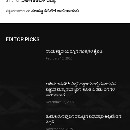
ದೀಪುಗೆ ಜೆಡಿಎಸ್ ಸಾರಥ್ಯ
Girish
on
ತುಂಬಿದ್ದ ಕೆರೆ ಹೇಗೆ ಖಾಲಿಯಾಯಿತು.
ಸತ್ಯನಾರಾಯಣ
on
EDITOR PICKS
ನಾಯಕತ್ವದ ಯಶಸ್ಸಿನ ಸೂತ್ರಗಳ ಕೈಪಿಡಿ
February 12, 2026
ಆದಿಚುಂಚನಗಿರಿ ವಿಶ್ವವಿದ್ಯಾಲಯದಲ್ಲಿ ರಸಾಯನಿಕ
ವಿಜ್ಞಾನ ಮತ್ತು ತಂತ್ರಜ್ಞಾನ ಕುರಿತ ಎರಡು ದಿನಗಳ
ಕಾರ್ಯಾಗಾರ
December 13, 2025
ತುಮಕೂರಿನಲ್ಲಿ ದಿನದಮಟ್ಟಿಗೆ ವಿಧಾನಭಾ ಅಧಿವೇಶನ:
ಸಿದ್ಧತೆ
November 8, 2025