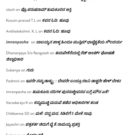
ಪ್ರೊ.ಪರುಷರಾಮ್ ತುಮಕೂರಿನ ಆಸ್ತಿ
slash
on
ಕವನ ಓದಿ: ಹೂವು
Kusum prasad T.L
on
ಕವನ ಓದಿ: ಹೂವು
Anithalakshmi. K. L
on
imranpasha
ಬಾಬಯ್ಯನ ಪಾಳ್ಯ ಹಿಂದೂ ಮುಸ್ಲಿಮ್ ಭಾವೈಕ್ಯತೆಯ ಸೌಂದರ್ಯ
on
ತುರುವೇಕೆರೆಯಲ್ಲಿ ರೆಡ್ ಅಲರ್ಟ್ ಘೋಷಣೆ:
Dhananjaya S/o Rangaiah
on
ಜಿಲ್ಲಾಧಿಕಾರಿ
ಗುರು
Sukanya
on
ಇವರೇ ನಮ್ಮ ಡಾಕ್ಟ್ರು; : ದೇವರೇ ಬಂದ್ರೂ ರಜನಿ ಡಾಕ್ಟರೇ ಹೇಳ್ ಬೇಕು!
Padmini
on
ತುಮಕೂರು ನದಿಗಳ ಪುನರುಜ್ಜೀವನದ ಬಗ್ಗೆ ಮೌನ ಏಕೆ?
imranpasha
on
ಕದ್ದುಮುಚ್ಚಿ ಮದುವೆ ತಡೆದ ಅಧಿಕಾರಿಗಳ ತಂಡ
Varadaraju K
on
ಮಳೆ: ಬಿದ್ದ ಮರ, ಸಿಡಿಲಿಗೆ 5 ಮೇಕೆ ಸಾವು
Chikkanna SD
on
ಪತ್ರಕರ್ತ ಚಿದುಗೆ ವೈ.ಕೆ.ರಾಮಯ್ಯ ಪ್ರಶಸ್ತಿ
Jayashri
on