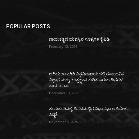
POPULAR POSTS
ನಾಯಕತ್ವದ ಯಶಸ್ಸಿನ ಸೂತ್ರಗಳ ಕೈಪಿಡಿ
February 12, 2026
ಆದಿಚುಂಚನಗಿರಿ ವಿಶ್ವವಿದ್ಯಾಲಯದಲ್ಲಿ ರಸಾಯನಿಕ
ವಿಜ್ಞಾನ ಮತ್ತು ತಂತ್ರಜ್ಞಾನ ಕುರಿತ ಎರಡು ದಿನಗಳ
ಕಾರ್ಯಾಗಾರ
December 13, 2025
ತುಮಕೂರಿನಲ್ಲಿ ದಿನದಮಟ್ಟಿಗೆ ವಿಧಾನಭಾ ಅಧಿವೇಶನ:
ಸಿದ್ಧತೆ
November 8, 2025