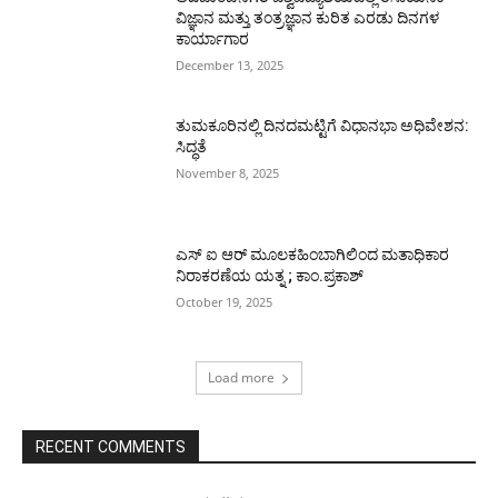
ವಿಜ್ಞಾನ ಮತ್ತು ತಂತ್ರಜ್ಞಾನ ಕುರಿತ ಎರಡು ದಿನಗಳ
ಕಾರ್ಯಾಗಾರ
December 13, 2025
ತುಮಕೂರಿನಲ್ಲಿ ದಿನದಮಟ್ಟಿಗೆ ವಿಧಾನಭಾ ಅಧಿವೇಶನ:
ಸಿದ್ಧತೆ
November 8, 2025
ಎಸ್ ಐ ಆರ್ ಮೂಲಕಹಿಂಬಾಗಿಲಿಂದ ಮತಾಧಿಕಾರ
ನಿರಾಕರಣೆಯ ಯತ್ನ ; ಕಾಂ.ಪ್ರಕಾಶ್
October 19, 2025
Load more
RECENT COMMENTS