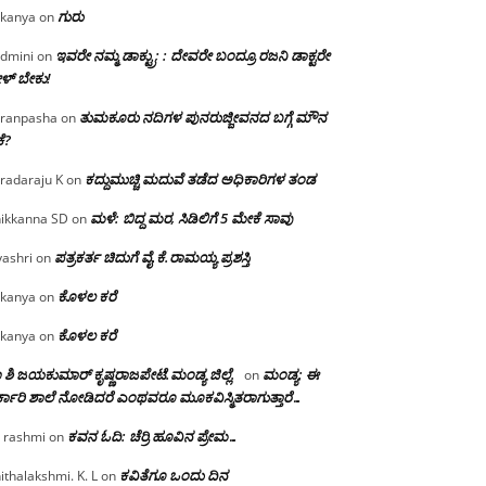
ಗುರು
kanya
on
ಇವರೇ ನಮ್ಮ ಡಾಕ್ಟ್ರು; : ದೇವರೇ ಬಂದ್ರೂ ರಜನಿ ಡಾಕ್ಟರೇ
dmini
on
ಳ್ ಬೇಕು!
ತುಮಕೂರು ನದಿಗಳ ಪುನರುಜ್ಜೀವನದ ಬಗ್ಗೆ ಮೌನ
ranpasha
on
ೆ?
ಕದ್ದುಮುಚ್ಚಿ ಮದುವೆ ತಡೆದ ಅಧಿಕಾರಿಗಳ ತಂಡ
radaraju K
on
ಮಳೆ: ಬಿದ್ದ ಮರ, ಸಿಡಿಲಿಗೆ 5 ಮೇಕೆ ಸಾವು
ikkanna SD
on
ಪತ್ರಕರ್ತ ಚಿದುಗೆ ವೈ.ಕೆ.ರಾಮಯ್ಯ ಪ್ರಶಸ್ತಿ
yashri
on
ಕೊಳಲ ಕರೆ
kanya
on
ಕೊಳಲ ಕರೆ
kanya
on
 ಶಿ ಜಯಕುಮಾರ್ ಕೃಷ್ಣರಾಜಪೇಟೆ.ಮಂಡ್ಯ ಜಿಲ್ಲೆ.
ಮಂಡ್ಯ: ಈ
on
್ಕಾರಿ ಶಾಲೆ ನೋಡಿದರೆ ಎಂಥವರೂ ಮೂಕವಿಸ್ಮಿತರಾಗುತ್ತಾರೆ…
ಕವನ ಓದಿ: ಚೆರ್ರಿ ಹೂವಿನ ಪ್ರೇಮ…
 rashmi
on
ಕವಿತೆಗೂ ಒಂದು ದಿನ
ithalakshmi. K. L
on