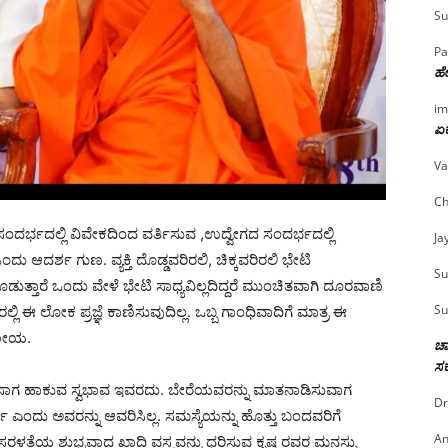
Su
Pa
ಹೇ
im
ಏಕ
Va
Ch
ದರ್ಭದಲ್ಲಿ ವಿವೇಕದಿಂದ ವರ್ತಿಸುವ ,ಉದ್ವೇಗದ ಸಂದರ್ಭದಲ್ಲಿ
Ja
ಆದರ್ಶ ಗುಣ. ವ್ಯಕ್ತಿ ದೊಡ್ಡವರಿರಲಿ, ಚಿಕ್ಕವರಿರಲಿ ಭೇಟಿ
Su
್ತಾರೆ ಒಂದು ವೇಳೆ ಭೇಟಿ ಸಾಧ್ಯವಿಲ್ಲದಿದ್ದರೆ ಮುಂಚಿತವಾಗಿ ದೂರವಾಣಿ
Su
್ಲಿ ಈ ಲೋಕ ಪ್ರಜ್ಞೆ ಕಾಣಿಸುವುದಿಲ್ಲ. ಒಬ್ಬ ಗಾಂಧಿವಾದಿಗೆ ಮಾತ್ರ ಈ
ರಣೀಯ.
ಚಾ
ಸರ
ೆ ಸಾಗ ಹಾಕುವ ಸ್ವಭಾವ ಇವರದು. ಬೇರೆಯವರನ್ನು ಮಾತನಾಡಿಸುವಾಗ
Dr
ಪ ಎಂದು ಅವರನ್ನು ಆವರಿಸಿಲ್ಲ. ಸಮಸ್ಯೆಯನ್ನು ಹೊತ್ತು ಬಂದವರಿಗೆ
An
ರಳತೆಯ ಶುಭ್ರವಾದ ಖಾದಿ ವಸ್ತ್ರವನ್ನು ಧರಿಸುವ ಕೃಷ್ಣ ರವರ ಮನಸ್ಸು