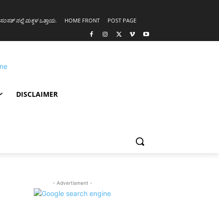
ಸಂಸತ್ ನಲ್ಲಿ ಮಕ್ಕಳ ಒತ್ತಾಯ
.
HOME FRONT
POST PAGE
DISCLAIMER
- Advertisment -