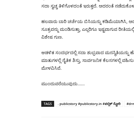
ಸದಾ ಸ್ವಚ್ಚ ತಿಳಿಗೊಳದಂತೆ ಇರುತ್ತದೆ. ಅದರಂತೆ ನಡೆದುಕೊಳ್ಳ
ಹಲವಾರು ಬಾರಿ ಚರ್ಚೆಯ ಬಿಸಿಯನ್ನು ಕಡಿಮೆಯಾಗಿಸಿ, ಅದಕ
ಸೂತ್ರವನ್ನು ಮಂಡಿಸುತ್ತಾ, ಎಲ್ಲರಿಗೂ ಇಷ್ಟವಾಗುವ ರೀತಿಯಲ್
ವಿಶೇಷ ಗುಣ.
ಆಡಳಿತ ಸಂದರ್ಭದಲ್ಲಿ ಸದಾ ಶುಭ್ರವಾದ ಮನಸ್ಥಿತಿಯನ್ನ
ಮಾತುಗಳಲ್ಲಿ ನೈತಿಕ ಶಿಸ್ತು, ಸಾರ್ವಜನಿಕ ಕೆಲಸಗಳಲ್ಲಿ ವಹಿ
ಮೇಳವಿಸಿವೆ.
ಮುಂದುವರೆಯುವುದು……
TAGS
. publicstory #publicstory.in #ಪಬ್ಲಿಕ್ ಸ್ಟೋರಿ
#dr
Share