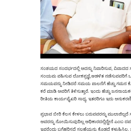
ಸಂಶಯದ ಸಂದರ್ಭದಲ್ಲಿ ಅದನ್ನು ನಿವಾರಿಸುವ, ವಿವಾದದ ಸಂ
ಸಂಯಮ ವಹಿಸುವ ಲೋಕಪ್ರಜ್ಞೆ,‌ಆಡಳಿತ ನಡೆಸುವವರಿಗೆ ಒಂದು 
ಸಮಯವನ್ನು ನೀಡಿದರೆ ಸಮಯ ಪಾಲನೆಗೆ ಹೆಚ್ಚು ಗಮನ ಕೊಡುತ
ಕರೆ ಮಾಡಿ ಅವರಿಗೆ ತಿಳಿಸುತ್ತಾರೆ. ಇಂದು ಹೆಚ್ಚು ಜನನಾಯಕರಲ
ರೀತಿಯ ಕಾರ್ಯವೈಖರಿ ಸಾಧ್ಯ. ಇತರರಿಗೂ ಇದು ಅನುಕ
ಪ್ರಭಾವ ಬೀರಿ ಕೆಲಸ ಕೇಳಲು ಬರುವವರನ್ನು ಮುಲಾಜಿಲ್ಲದ
ಅವರನ್ನು ನೋಯಿಸುವುದಿಲ್ಲ ಅಧಿಕಾರದಲ್ಲಿದ್ದೇನೆ ಎಂಬ ದರ್
ಇವರೆಂದು ಬಗೆಹರಿಸದೆ ಸಲಹೆಯನ್ನು ಕೊಡದೆ ಕಳುಹಿಸಿಲ್ಲ. ಸ