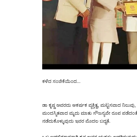
ಕಳೆದ ಸಂಚಿಕೆಯಿಂದ…
ಡಾ ಕೃಷ್ಣ ಅವರದು ಆಕರ್ಷಕ ವ್ಯಕ್ತಿತ್ವ, ಮಟ್ಟಸವಾದ ನಿಲು
ಮಂದಸ್ಮಿತವಾದ ಮೃದು ಮಾತು ಸೌಜನ್ಯವೇ ರೂಪ ಪಡೆದಂತೆ, ಪ್ರದರ
ನಡೆದುಕೊಳ್ಳುವುದು ಇವರ ಮೊದಲ ಬದ್ಧತೆ.
ಒಬ್ಬ ಆಡಳಿತಗಾರನಾಗಿ ಕೃಷ್ಣ ಅವರ ಯಶಸ್ಸು ಅಡಗಿರುವುದ