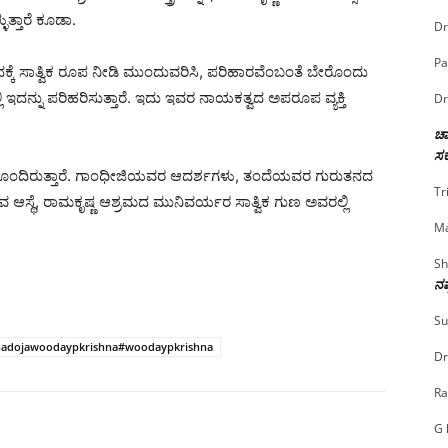
ುತ್ತಾರೆ ಕೂಡಾ.
Dr
Pa
್ಕೆ ಸಾತ್ವಿಕ ರೂಪ ನೀಡಿ ಮುಂದುವರಿಸಿ, ಪರಿಹಾರವೆಂಬಂತೆ ಬೇರೊಂದು
ಲಿ ಇದನ್ನು ಪರಿಹರಿಸುತ್ತಾರೆ. ಇದು ಇವರ ನಾಯಕತ್ವದ ಅಪರೂಪ ವ್ಯಕ್ತಿ
Dr
ಚಾ
ಸರ
ು ಹೊಂದಿರುತ್ತಾರೆ. ಗಾಂಧೀಜಿಯವರ ಆದರ್ಶಗಳು, ತಂದೆಯವರ ಗುರುತನದ
Tr
ಸುವ ಆಸ್ಥೆ, ರಾಮಕೃಷ್ಣ ಆಶ್ರಮದ ಮುನಿವರ್ಯರ ಸಾತ್ವಿಕ ಗುಣ ಅವರಲ್ಲಿ
Ma
Sh
ನಷ
Su
nadojawoodaypkrishna#woodaypkrishna
Dr
Ra
G 