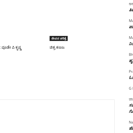
ಅಲ
ತಿ
Ma
ಪಾ
Ma
ಜೀವನ ಚರಿತ್ರೆ
ನ
: ‌ವೂಡೇ ಪಿ ಕೃಷ್ಣ
ಚಿತ್ರ ಕಣಜ
Bh
ಹೃ
Pr
ಓ
G 
ಚಾ
ಸಮ
ಗೊ
Na
ಹೆಣ