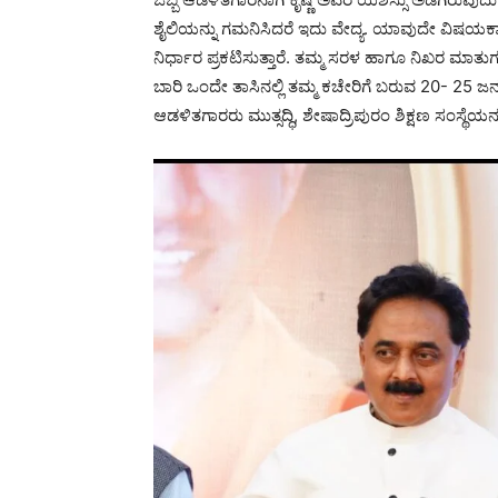
ಶೈಲಿಯನ್ನು ಗಮನಿಸಿದರೆ ಇದು ವೇದ್ಯ. ಯಾವುದೇ ವಿಷಯಕ್ಕಾಗ
ನಿರ್ಧಾರ ಪ್ರಕಟಿಸುತ್ತಾರೆ. ತಮ್ಮ ಸರಳ ಹಾಗೂ ನಿಖರ ಮಾತು
ಬಾರಿ ಒಂದೇ ತಾಸಿನಲ್ಲಿ ತಮ್ಮ ಕಚೇರಿಗೆ ಬರುವ 20- 25 ಜನರನ
ಆಡಳಿತಗಾರರು ಮುತ್ಸದ್ಧಿ, ಶೇಷಾದ್ರಿಪುರಂ ಶಿಕ್ಷಣ ಸಂಸ್ಥೆಯನ್