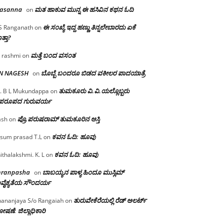
rasanna
ಮತ ಹಾಕುವ ಮುನ್ನ ಈ ಹಸಿವಿನ ಕಥನ ಓದಿ
on
ಈ ಸಂಖ್ಯೆ ಇದ್ದ ಹಣ್ಣು ತಿನ್ನಲೇಬಾರದು ಏಕೆ
S Ranganath
on
ತ್ತಾ?
ಮತ್ತೆ ಬಂದ ವಸಂತ
 rashmi
on
 N NAGESH
ಬೊಬ್ಬೆ ಬಂದರೂ ಬಿಡದ ವಕೀಲರ ಪಾದಯಾತ್ರೆ
on
ತುಮಕೂರು‌ ವಿ.ವಿ.ಯಲ್ಲೊಬ್ಬರು
. B L Mukundappa
on
ಪರೂಪದ ಗುರುವರ್ಯ
ಪ್ರೊ.ಪರುಷರಾಮ್ ತುಮಕೂರಿನ ಆಸ್ತಿ
ash
on
ಕವನ ಓದಿ: ಹೂವು
sum prasad T.L
on
ಕವನ ಓದಿ: ಹೂವು
ithalakshmi. K. L
on
mranpasha
ಬಾಬಯ್ಯನ ಪಾಳ್ಯ ಹಿಂದೂ ಮುಸ್ಲಿಮ್
on
ವೈಕ್ಯತೆಯ ಸೌಂದರ್ಯ
ತುರುವೇಕೆರೆಯಲ್ಲಿ ರೆಡ್ ಅಲರ್ಟ್
ananjaya S/o Rangaiah
on
ಷಣೆ: ಜಿಲ್ಲಾಧಿಕಾರಿ