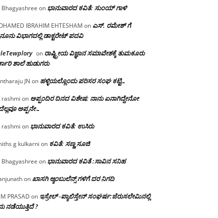
ಭಾನುವಾರದ ಕವಿತೆ: ಸುಂಯ್ ಗಾಳಿ
 Bhagyashree
on
ಎಸ್. ರಮೇಶ್ ಗೆ
OHAMED IBRAHIM EHTESHAM
on
ನೂನು ವಿಭಾಗದಲ್ಲಿ ಡಾಕ್ಟರೇಟ್ ಪದವಿ
eleTewplory
ರಾಷ್ಟ್ರೀಯ ವಿಜ್ಞಾನ ಸಮಾವೇಶಕ್ಕೆ‌ ತುಮಕೂರು
on
್ಕಾರಿ ಶಾಲೆ ಹುಡುಗರು
ಹಳ್ಳಿಯಲ್ಲೊಂದು ಪರಿಸರ ಸಂಘ ಕಟ್ಟಿ…
ntharaju JN
on
ಅಪ್ಪಂದಿರ ದಿನದ ವಿಶೇಷ: ನಾನು ಏನಾಗಿದ್ದೇನೋ‌
 rashmi
on
ೆಲ್ಲವೂ ಅಪ್ಪನೇ…
ಭಾನುವಾರದ ಕವಿತೆ: ಉಸಿರು
 rashmi
on
ಕವಿತೆ: ಸಣ್ಣ ಸೂಜಿ
iths g kulkarni
on
ಭಾನುವಾರದ ಕವಿತೆ :ಸಾವಿನ ಸನಿಹ
 Bhagyashree
on
ಖಾಸಗಿ ಆ್ಯಂಬುಲೆನ್ಸ್ ಗಳಿಗೆ ದರ ನಿಗದಿ
njunath
on
ಇಸ್ರೇಲ್ -ಪ್ಯಾಲಿಸ್ತೇನ್ ಸಂಘರ್ಷ:ಜೆರುಸಲೇಮಿನಲ್ಲಿ
AM PRASAD
on
ು ನಡೆಯುತ್ತಿದೆ ?