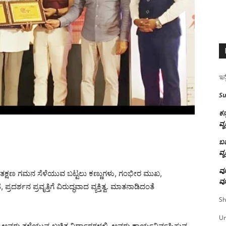
ಇನ್
Su
ಕನ
ವ್ಯ
ಬಹ
ವ್ಯ
ವೂ
ವು, ತಕ್ಷಣ ಗಮನ ಸೆಳೆಯುವ ಬಟ್ಟಲು ಕಣ್ಣುಗಳು, ಗಂಭೀರ ಮುಖ,
ವೂ
್ಶನ ಪ್ರವೃತ್ತಿಗೆ ವಿರುದ್ಧವಾದ ವ್ಯಕ್ತಿತ್ವ. ಮಾತನಾಡಿದಂತೆ
Sh
U
ು ಅವರು ತಳೆಯುವ ಖಚಿತ ನಿರ್ಧಾರಗಳಲ್ಲಿ. ಅವರು ಕಾರ್ಯನಿರ್ವಹಿಸುವ