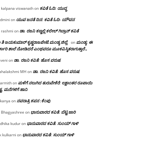
ಕವಿತೆ ಓದಿ: ಯುದ್ಧ
 kalpana viswanath
on
ಯುವ ಜನತೆ ದಿನ: ಕವಿತೆ ಓದಿ- ಯೌವನ
dmini
on
ಡಾ. ರಜನಿ‌ ಕಣ್ಣಲ್ಲಿ ಕಲೀಲ್ ಗಿಬ್ರಾನ್ ಕವಿತೆ
 rashmi
on
 ಶಿ ಜಯಕುಮಾರ್ ಕೃಷ್ಣರಾಜಪೇಟೆ.ಮಂಡ್ಯ ಜಿಲ್ಲೆ.
ಮಂಡ್ಯ: ಈ
on
್ಕಾರಿ ಶಾಲೆ ನೋಡಿದರೆ ಎಂಥವರೂ ಮೂಕವಿಸ್ಮಿತರಾಗುತ್ತಾರೆ…
ಡಾ. ರಜನಿ ಕವಿತೆ: ಹೊಸ ವರುಷ
iveni
on
ಡಾ. ರಜನಿ ಕವಿತೆ: ಹೊಸ ವರುಷ
halakshmi MH
on
ಮಳೆಗೆ ನಲುಗಿದ ತುರುವೇಕೆರೆ: ಲಕ್ಷಾಂತರ ರೂಪಾಯಿ
armith
on
್ಟ, ಮನೆಗಳಿಗೆ ಹಾನಿ
ನವರಾತ್ರಿ ಕವನ :ಕೆಂಪು
kanya
on
ಭಾನುವಾರದ ಕವಿತೆ: ಬೆಟ್ಟ ಜಾರಿ
 Bhagyashree
on
ಭಾನುವಾರದ ಕವಿತೆ: ಸುಂಯ್ ಗಾಳಿ
dhika kudur
on
ಭಾನುವಾರದ ಕವಿತೆ: ಸುಂಯ್ ಗಾಳಿ
k kulkarni
on