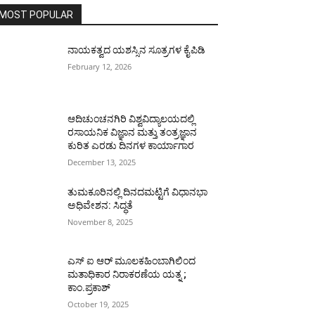
MOST POPULAR
ನಾಯಕತ್ವದ ಯಶಸ್ಸಿನ ಸೂತ್ರಗಳ ಕೈಪಿಡಿ
February 12, 2026
ಆದಿಚುಂಚನಗಿರಿ ವಿಶ್ವವಿದ್ಯಾಲಯದಲ್ಲಿ
ರಸಾಯನಿಕ ವಿಜ್ಞಾನ ಮತ್ತು ತಂತ್ರಜ್ಞಾನ
ಕುರಿತ ಎರಡು ದಿನಗಳ ಕಾರ್ಯಾಗಾರ
December 13, 2025
ತುಮಕೂರಿನಲ್ಲಿ ದಿನದಮಟ್ಟಿಗೆ ವಿಧಾನಭಾ
ಅಧಿವೇಶನ: ಸಿದ್ಧತೆ
November 8, 2025
ಎಸ್ ಐ ಆರ್ ಮೂಲಕಹಿಂಬಾಗಿಲಿಂದ
ಮತಾಧಿಕಾರ ನಿರಾಕರಣೆಯ ಯತ್ನ ;
ಕಾಂ.ಪ್ರಕಾಶ್
October 19, 2025