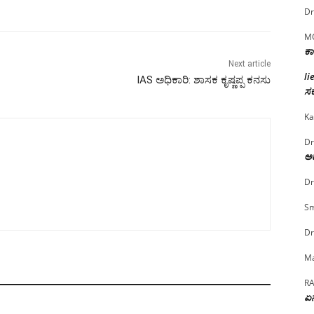
Dr
M
ಕಾ
Next article
li
IAS ಅಧಿಕಾರಿ: ಶಾಸಕ ಕೃಷ್ಣಪ್ಪ ಕನಸು
ಸರ
Ka
Dr
ಅದ
Dr
Sm
Dr
Ma
R
ಏನ