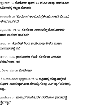
ಕೊರೊನಾ: ಇಂದು 13 ಮಂದಿ ಸಾವು, ತುಮಕೂರು,
್ಲಾಬಕಾಶ್
on
ಪಟೂರಿನಲ್ಲಿ ಹೆಚ್ಚಿದ ಸೋಂಕು
‘ಕೊರೊನಾ’ ಅಂಬುಲೆನ್ಸ್ ಕೊಡುವಾಗಲೇ ನಿಯಮ
njunath
on
ಲಿಸದ ಶಾಸಕರು!
‘ಕೊರೊನಾ’ ಅಂಬುಲೆನ್ಸ್ ಕೊಡುವಾಗಲೇ
njunath HN
on
ಿಯಮ ಪಾಲಿಸದ ಶಾಸಕರು!
ಕೋವಿಡ್ ನಿಂದ ತಾಯಿ ಸಾವು ಕೇಳಿದ ಮಗಳು
arath
on
ದಯಾಘಾತಕ್ಕೆ ಬಲಿ
ಭಾನುವಾರದ ಕವಿತೆ: ಕೊರೊನಾ ಪೀಡಿತರು
akash. B
on
ದಲೇಬೇಕಾದ- ನದಿ
ಕೋರೋಣ
L Devaraja
on
ಆಸ್ತಿಯಲ್ಲಿ ಹೆಣ್ಣು ಮಕ್ಕಳಿಗೆ
 ಶಿ ಜಯಕುಮಾರ್ ಕೃಷ್ಣರಾಜಪೇಟೆ
on
ಭಾಗ; ಅಂಬೇಡ್ಕರ್ ಏನು ಹೇಳಿದ್ರು ಗೊತ್ತಾ, ಏನ್ ತ್ಯಾಗ ಮಾಡಿದ್ರು
ತ್ತಾ…
ಥಾಮ್ಸನ್ ರಾಯಿಟರ್ಸ್ ವರದಿಯೂ ಭಾರತದಲ್ಲಿ
gashtee
on
್ಣಿನ ಸ್ಥಾನ‌