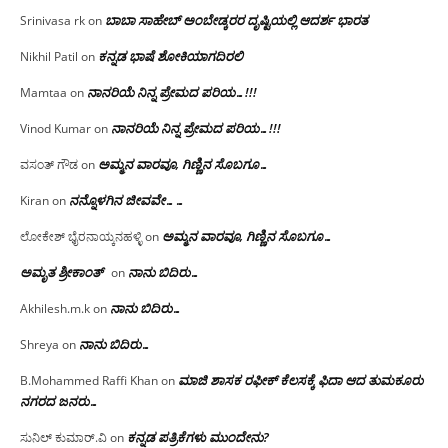
ಬಾಬಾ ಸಾಹೇಬ್ ಅಂಬೇಡ್ಕರರ ದೃಷ್ಟಿಯಲ್ಲಿ ಆದರ್ಶ ಭಾರತ
Srinivasa rk
on
ಕನ್ನಡ ಭಾಷೆ ಶೋಕಿಯಾಗದಿರಲಿ
Nikhil Patil
on
ನಾನರಿಯೆ ನಿನ್ನ ಪ್ರೇಮದ ಪರಿಯ…!!!
Mamtaa
on
ನಾನರಿಯೆ ನಿನ್ನ ಪ್ರೇಮದ ಪರಿಯ…!!!
Vinod Kumar
on
ಅಮ್ಮನ ವಾರವೂ, ಗಿಣ್ಣಿನ ಸೊಬಗೂ…
ವಸಂತ್ ಗೌಡ
on
ನನ್ನೊಳಗಿನ ಜೀವವೇ……
Kiran
on
ಅಮ್ಮನ ವಾರವೂ, ಗಿಣ್ಣಿನ ಸೊಬಗೂ…
ಲೋಕೇಶ್ ಭೈರನಾಯ್ಕನಹಳ್ಳಿ
on
ಅಮೃತ ಶ್ರೀಕಾಂತ್
ನಾನು ಬಿದಿರು…
on
ನಾನು ಬಿದಿರು…
Akhilesh.m.k
on
ನಾನು ಬಿದಿರು…
Shreya
on
ಮಾಜಿ ಶಾಸಕ ರಫೀಕ್ ಕೆಲಸಕ್ಕೆ ಫಿದಾ ಆದ ತುಮಕೂರು
B.Mohammed Raffi Khan
on
ನಗರದ ಜನರು…
ಕನ್ನಡ ಪತ್ರಿಕೆಗಳು ಮುಂದೇನು?
ಸುನಿಲ್ ಕುಮಾರ್.ವಿ
on