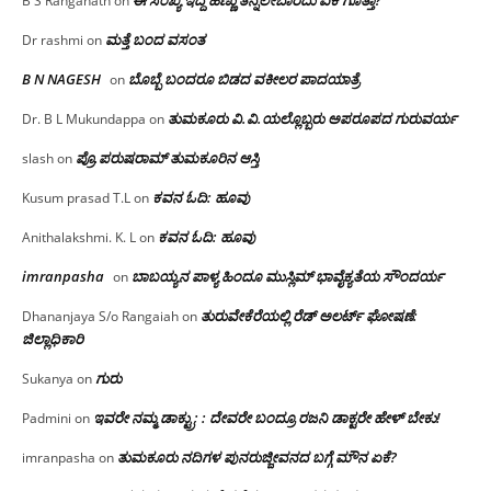
ಈ ಸಂಖ್ಯೆ ಇದ್ದ ಹಣ್ಣು ತಿನ್ನಲೇಬಾರದು ಏಕೆ ಗೊತ್ತಾ?
B S Ranganath
on
ಮತ್ತೆ ಬಂದ ವಸಂತ
Dr rashmi
on
B N NAGESH
ಬೊಬ್ಬೆ ಬಂದರೂ ಬಿಡದ ವಕೀಲರ ಪಾದಯಾತ್ರೆ
on
ತುಮಕೂರು‌ ವಿ.ವಿ.ಯಲ್ಲೊಬ್ಬರು ಅಪರೂಪದ ಗುರುವರ್ಯ
Dr. B L Mukundappa
on
ಪ್ರೊ.ಪರುಷರಾಮ್ ತುಮಕೂರಿನ ಆಸ್ತಿ
slash
on
ಕವನ ಓದಿ: ಹೂವು
Kusum prasad T.L
on
ಕವನ ಓದಿ: ಹೂವು
Anithalakshmi. K. L
on
imranpasha
ಬಾಬಯ್ಯನ ಪಾಳ್ಯ ಹಿಂದೂ ಮುಸ್ಲಿಮ್ ಭಾವೈಕ್ಯತೆಯ ಸೌಂದರ್ಯ
on
ತುರುವೇಕೆರೆಯಲ್ಲಿ ರೆಡ್ ಅಲರ್ಟ್ ಘೋಷಣೆ:
Dhananjaya S/o Rangaiah
on
ಜಿಲ್ಲಾಧಿಕಾರಿ
ಗುರು
Sukanya
on
ಇವರೇ ನಮ್ಮ ಡಾಕ್ಟ್ರು; : ದೇವರೇ ಬಂದ್ರೂ ರಜನಿ ಡಾಕ್ಟರೇ ಹೇಳ್ ಬೇಕು!
Padmini
on
ತುಮಕೂರು ನದಿಗಳ ಪುನರುಜ್ಜೀವನದ ಬಗ್ಗೆ ಮೌನ ಏಕೆ?
imranpasha
on