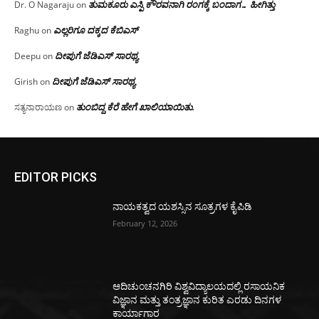
ತುಮಕೂರು ಎಸ್ಪಿ ಕೌರವನಾಗಿ ರಂಗಕ್ಕೆ ಬಂದಾಗ… ಹೀಗಿತ್ತು
Dr. O Nagaraju
on
ಎಲ್ಲರಿಗೂ ದಕ್ಕದ ಕೆಬಿಎಸ್
Raghu
on
ದೀಪುಗೆ ಜೆಡಿಎಸ್ ಸಾರಥ್ಯ
Deepu
on
ದೀಪುಗೆ ಜೆಡಿಎಸ್ ಸಾರಥ್ಯ
Girish
on
ತುಂಬಿದ್ದ ಕೆರೆ ಹೇಗೆ ಖಾಲಿಯಾಯಿತು.
ಸತ್ಯನಾರಾಯಣ
on
EDITOR PICKS
ನಾಯಕತ್ವದ ಯಶಸ್ಸಿನ ಸೂತ್ರಗಳ ಕೈಪಿಡಿ
February 12, 2026
ಆದಿಚುಂಚನಗಿರಿ ವಿಶ್ವವಿದ್ಯಾಲಯದಲ್ಲಿ ರಸಾಯನಿಕ
ವಿಜ್ಞಾನ ಮತ್ತು ತಂತ್ರಜ್ಞಾನ ಕುರಿತ ಎರಡು ದಿನಗಳ
ಕಾರ್ಯಾಗಾರ