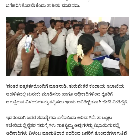
ಬಗೆಹರಿಸಿಕೊಡಬೇಕೆಂದು ತಾಕೀತು ಮಾಡಿದರು.
‘ನಂತರ ಪತ್ರಕರ್ತರೊಂದಿಗೆ ಮಾತನಾಡಿ, ತುರುವೇಕೆರೆ ಕಂದಾಯ ಇಲಾಖೆಯ
ಆಡಳಿತದಲ್ಲಿ ಚುರುಕು ಮೂಡಿಸಲು ಹಾಗೂ ಅಧಿಕಾರಿಗಳಿಂದ ರೈತರಿಗೆ
ಆಗುತ್ತಿರುವ ವಿಳಂಬಗಳನ್ನು ತಪ್ಪಿಸಲು ಇಂದು ಅನಿರೀಕ್ಷಿತವಾಗಿ ಭೇಟಿ ನೀಡಿದ್ದೆನೆ.
ಇದರಿಂದಾಗಿ ಜನರ ಸಮಸ್ಯೆಗಳು ಏನೆಂಬುದು ಅರಿವಾಗಿದೆ. ತಾಲ್ಲೂಕು
ಕಚೇರಿಯಲ್ಲಿ ರೈತರ ಸಮಸ್ಯೆಗಳು ಸಾಕಷ್ಟಿದ್ದು ಅವುಗಳನ್ನು ನಿಭಾಯಿಸುವಲ್ಲಿ
ಅಧಿಕಾರಿಗಳು ವಿಳಂಬ ಮಾಡುತ್ತಿದ್ದಾರೆ ಇದರಿಂದ ಜನರಿಗೆ ತೊಂದರೆಗಳಾಗುತ್ತಿವೆ