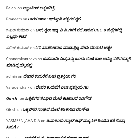
ಅಜ್ಞಾತಿಗಳ ಆತ್ಮ ಚರಿತ್ರೆ
Rajani
on
LockDown: ಇಲ್ನೋಡಿ ಹಳ್ಳಿಗರ ಶೈಲಿ..
Praneeth
on
ಬಸ್, ರೈಲು ಇಲ್ಲ; ವಿ.ವಿ.ಗಳಿಗೆ ರಜೆ ಸಾರಿದ UGC, 9 ಜಿಲ್ಲೆಗಳಲ್ಲಿ
ಸುನಿಲ್ ಕುಮಾರ್
on
ಎಲ್ಲವೂ ಕಡಿತ
LIC ಖಾಸಗೀಕರಣ ಮಾಡುತ್ತಿಲ್ಲ, ಷೇರು ಮಾರಾಟ ಅಷ್ಟೇ
ಸುನಿಲ್ ಕುಮಾರ್
on
ಬಡಪಾಯಿ ಮಿತ್ರನನ್ನು ಒಂದು ಗಂಟೆ ಕಾಲ ಅರಣ್ಯ ಸಚಿವರನ್ನಾಗಿ
Chandrakanthavh
on
ಮಾಡಿದ್ದ ಚನ್ನಿಗಪ್ಪ!
ದೇವರ ಕುದುರೆಗೆ ವೀಚಿ ಪ್ರಶಸ್ತಿಯ ಗರಿ
admin
on
ದೇವರ ಕುದುರೆಗೆ ವೀಚಿ ಪ್ರಶಸ್ತಿಯ ಗರಿ
Varadendra k
on
Girish
ಒಕ್ಕಲಿಗರ ಸಂಘದ ಮೇಲೆ ಕಿಡಿಕಾರಿದ ರವಿಗೌಡ
on
ಒಕ್ಕಲಿಗರ ಸಂಘದ ಮೇಲೆ ಕಿಡಿಕಾರಿದ ರವಿಗೌಡ
Girish
on
ತುಮಕೂರು ಸ್ಕೂಲ್ ಆಫ್ ಮ್ಯೂಸಿಕ್ ಹಿಂದಿನ ಕತೆ ಗೊತ್ತಾ
YASMEEN JAHA D A
on
ನಿಮಗೆ ?