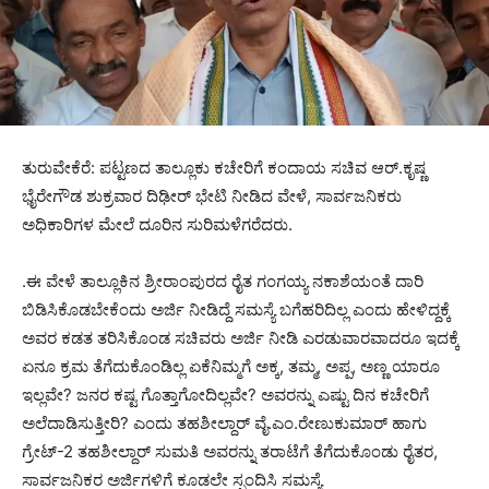
ತುರುವೇಕೆರೆ: ಪಟ್ಟಣದ ತಾಲ್ಲೂಕು ಕಚೇರಿಗೆ ಕಂದಾಯ ಸಚಿವ ಆರ್.ಕೃಷ್ಣ
ಭೈರೇಗೌಡ ಶುಕ್ರವಾರ ದಿಢೀರ್ ಭೇಟಿ ನೀಡಿದ ವೇಳೆ, ಸಾರ್ವಜನಿಕರು
ಅಧಿಕಾರಿಗಳ ಮೇಲೆ ದೂರಿನ ಸುರಿಮಳೆಗರೆದರು.
.ಈ ವೇಳೆ ತಾಲ್ಲೂಕಿನ ಶ್ರೀರಾಂಪುರದ ರೈತ ಗಂಗಯ್ಯ ನಕಾಶೆಯಂತೆ ದಾರಿ
ಬಿಡಿಸಿಕೊಡಬೇಕೆಂದು ಅರ್ಜಿ ನೀಡಿದ್ದೆ ಸಮಸ್ಯೆ ಬಗೆಹರಿದಿಲ್ಲ ಎಂದು ಹೇಳಿದ್ದಕ್ಕೆ
ಅವರ ಕಡತ ತರಿಸಿಕೊಂಡ ಸಚಿವರು ಅರ್ಜಿ ನೀಡಿ ಎರಡುವಾರವಾದರೂ ಇದಕ್ಕೆ
ಏನೂ ಕ್ರಮ ತೆಗೆದುಕೊಂಡಿಲ್ಲ ಏಕೆನಿಮ್ಮಗೆ ಅಕ್ಕ, ತಮ್ಮ, ಅಪ್ಪ, ಅಣ್ಣ ಯಾರೂ
ಇಲ್ಲವೇ? ಜನರ ಕಷ್ಟ ಗೊತ್ತಾಗೋದಿಲ್ಲವೇ? ಅವರನ್ನು ಎಷ್ಟು ದಿನ ಕಚೇರಿಗೆ
ಅಲೆದಾಡಿಸುತ್ತೀರಿ? ಎಂದು ತಹಶೀಲ್ದಾರ್ ವೈ.ಎಂ.ರೇಣುಕುಮಾರ್ ಹಾಗು
ಗ್ರೇಟ್-2 ತಹಶೀಲ್ದಾರ್ ಸುಮತಿ ಅವರನ್ನು ತರಾಟೆಗೆ ತೆಗೆದುಕೊಂಡು ರೈತರ,
ಸಾರ್ವಜನಿಕರ ಅರ್ಜಿಗಳಿಗೆ ಕೂಡಲೇ ಸ್ಪಂದಿಸಿ ಸಮಸ್ಯೆ