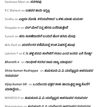
ಸರಗಳವು
Vaishnavi Metri
on
ಬಡವರ ತಾಯಿ ಇನ್ನಿಲ್ಲ
R C Mahesh
on
ಎಲ್ಲರೂ ನೋಡಿ, ಕಲಿಯಬೇಕಾದ ‘ಒಳಿತು ಮಾಡು ಮನುಸಾ’
Sindhu
on
ಬಿಲ್ ಮೇಲೆ ನಿನ್ನ ಹೆಸರು ಬರೆದಿಡುತ್ತೇನೆ!
Vinayaka m
on
ಹಸು ಸಾಕಣೆದಾರರಿಗೆ ಬಂದಿದೆ ಹೊಸ ಹಸಿರು ಮೇವು
Suresh
on
ಮದಲಿಂಗನ ಕಣಿವೆಯಲ್ಲಿ ಕಂಡ ವಿಷಕನ್ಯೆ ಹೂವು
ಹನು ಬಿಎನ
on
C.N.ಹಳ್ಳಿ ಪದವಿ ಕಾಲೇಜಿಗೆ ಸಲಾಂ‌ ಎಂದ ಜನರು! ಏಕೆ ಗೊತ್ತಾ?
Lakshmi Y
on
Bharath n
ಗಾಂಧೀಜಿ ಕನಸಿನ ರಾಮ ರಾಜ್ಯ ಯಾವುದು?
on
Shiva kumar Rudrappa
ತುಮಕೂರು‌ ವಿ.ವಿ.ಯಲ್ಲೊಬ್ಬರು ಅಪರೂಪದ
on
ಗುರುವರ್ಯ
Vijay kumar GR
ಒಂದೊಂದು ಭತ್ತದ ಕಾಳು ಹಾಯುತ್ತಿದ್ದ ಅಣ್ಣ ಕೊನೆಗೆ
on
ಮಾಡಿದ್ದೇನು….
ತುಮಕೂರು‌ ವಿ.ವಿ.ಯಲ್ಲೊಬ್ಬರು ಅಪರೂಪದ ಗುರುವರ್ಯ
MAHESH.H
on
ತುಮಕೂರು‌ ವಿ.ವಿ.ಯಲ್ಲೊಬ್ಬರು ಅಪರೂಪದ ಗುರುವರ್ಯ
Mahalakshmi
on