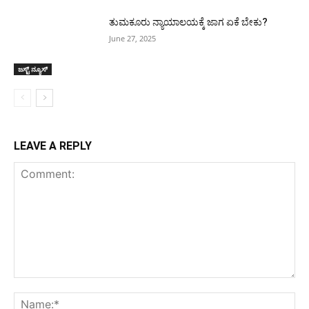
ತುಮಕೂರು ನ್ಯಾಯಾಲಯಕ್ಕೆ ಜಾಗ ಏಕೆ ಬೇಕು?
June 27, 2025
ಜಸ್ಟ್ ನ್ಯೂಸ್
LEAVE A REPLY
Comment:
Na