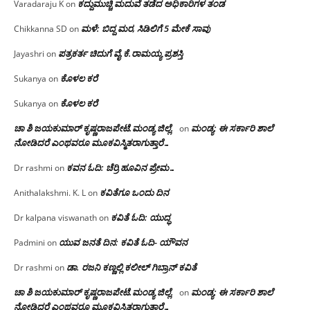
ಕದ್ದುಮುಚ್ಚಿ ಮದುವೆ ತಡೆದ ಅಧಿಕಾರಿಗಳ ತಂಡ
Varadaraju K
on
ಮಳೆ: ಬಿದ್ದ ಮರ, ಸಿಡಿಲಿಗೆ 5 ಮೇಕೆ ಸಾವು
Chikkanna SD
on
ಪತ್ರಕರ್ತ ಚಿದುಗೆ ವೈ.ಕೆ.ರಾಮಯ್ಯ ಪ್ರಶಸ್ತಿ
Jayashri
on
ಕೊಳಲ ಕರೆ
Sukanya
on
ಕೊಳಲ ಕರೆ
Sukanya
on
ಚಾ ಶಿ ಜಯಕುಮಾರ್ ಕೃಷ್ಣರಾಜಪೇಟೆ.ಮಂಡ್ಯ ಜಿಲ್ಲೆ.
ಮಂಡ್ಯ: ಈ ಸರ್ಕಾರಿ ಶಾಲೆ
on
ನೋಡಿದರೆ ಎಂಥವರೂ ಮೂಕವಿಸ್ಮಿತರಾಗುತ್ತಾರೆ…
ಕವನ ಓದಿ: ಚೆರ್ರಿ ಹೂವಿನ ಪ್ರೇಮ…
Dr rashmi
on
ಕವಿತೆಗೂ ಒಂದು ದಿನ
Anithalakshmi. K. L
on
ಕವಿತೆ ಓದಿ: ಯುದ್ಧ
Dr kalpana viswanath
on
ಯುವ ಜನತೆ ದಿನ: ಕವಿತೆ ಓದಿ- ಯೌವನ
Padmini
on
ಡಾ. ರಜನಿ‌ ಕಣ್ಣಲ್ಲಿ ಕಲೀಲ್ ಗಿಬ್ರಾನ್ ಕವಿತೆ
Dr rashmi
on
ಚಾ ಶಿ ಜಯಕುಮಾರ್ ಕೃಷ್ಣರಾಜಪೇಟೆ.ಮಂಡ್ಯ ಜಿಲ್ಲೆ.
ಮಂಡ್ಯ: ಈ ಸರ್ಕಾರಿ ಶಾಲೆ
on
ನೋಡಿದರೆ ಎಂಥವರೂ ಮೂಕವಿಸ್ಮಿತರಾಗುತ್ತಾರೆ…