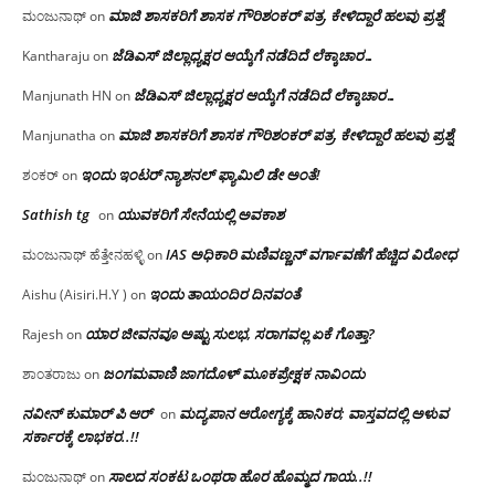
ಮಾಜಿ ಶಾಸಕರಿಗೆ ಶಾಸಕ ಗೌರಿಶಂಕರ್ ಪತ್ರ, ಕೇಳಿದ್ದಾರೆ ಹಲವು ಪ್ರಶ್ನೆ
ಮಂಜುನಾಥ್
on
ಜೆಡಿಎಸ್ ಜಿಲ್ಲಾಧ್ಯಕ್ಷರ ಆಯ್ಕೆಗೆ ನಡೆದಿದೆ ಲೆಕ್ಕಾಚಾರ…
Kantharaju
on
ಜೆಡಿಎಸ್ ಜಿಲ್ಲಾಧ್ಯಕ್ಷರ ಆಯ್ಕೆಗೆ ನಡೆದಿದೆ ಲೆಕ್ಕಾಚಾರ…
Manjunath HN
on
ಮಾಜಿ ಶಾಸಕರಿಗೆ ಶಾಸಕ ಗೌರಿಶಂಕರ್ ಪತ್ರ, ಕೇಳಿದ್ದಾರೆ ಹಲವು ಪ್ರಶ್ನೆ
Manjunatha
on
ಇಂದು ಇಂಟರ್ ನ್ಯಾಶನಲ್ ಫ್ಯಾಮಿಲಿ ಡೇ ಅಂತೆ!
ಶಂಕರ್
on
Sathish tg
ಯುವಕರಿಗೆ ಸೇನೆಯಲ್ಲಿ ಅವಕಾಶ
on
IAS ಅಧಿಕಾರಿ ಮಣಿವಣ್ಣನ್ ವರ್ಗಾವಣೆಗೆ ಹೆಚ್ಚಿದ‌ ವಿರೋಧ
ಮಂಜುನಾಥ್ ಹೆತ್ತೇನಹಳ್ಳಿ
on
ಇಂದು ತಾಯಂದಿರ ದಿನವಂತೆ
Aishu (Aisiri.H.Y )
on
ಯಾರ ಜೀವನವೂ ಅಷ್ಟು ಸುಲಭ, ಸರಾಗವಲ್ಲ ಏಕೆ ಗೊತ್ತಾ?
Rajesh
on
ಜಂಗಮವಾಣಿ ಜಾಗದೊಳ್ ಮೂಕಪ್ರೇಕ್ಷಕ ನಾವಿಂದು
ಶಾಂತರಾಜು
on
ನವೀನ್ ಕುಮಾರ್ ಪಿ ಆರ್
ಮದ್ಯಪಾನ ಆರೋಗ್ಯಕ್ಕೆ ಹಾನಿಕರ; ವಾಸ್ತವದಲ್ಲಿ ಅಳುವ
on
ಸರ್ಕಾರಕ್ಕೆ ಲಾಭಕರ..!!
ಸಾಲದ ಸಂಕಟ ಒಂಥರಾ ಹೊರ ಹೊಮ್ಮದ ಗಾಯ..!!
ಮಂಜುನಾಥ್
on