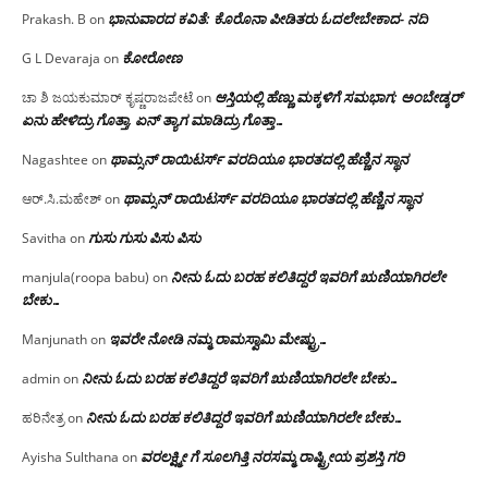
ಭಾನುವಾರದ ಕವಿತೆ: ಕೊರೊನಾ ಪೀಡಿತರು ಓದಲೇಬೇಕಾದ- ನದಿ
Prakash. B
on
ಕೋರೋಣ
G L Devaraja
on
ಆಸ್ತಿಯಲ್ಲಿ ಹೆಣ್ಣು ಮಕ್ಕಳಿಗೆ ಸಮಭಾಗ; ಅಂಬೇಡ್ಕರ್
ಚಾ ಶಿ ಜಯಕುಮಾರ್ ಕೃಷ್ಣರಾಜಪೇಟೆ
on
ಏನು ಹೇಳಿದ್ರು ಗೊತ್ತಾ, ಏನ್ ತ್ಯಾಗ ಮಾಡಿದ್ರು ಗೊತ್ತಾ…
ಥಾಮ್ಸನ್ ರಾಯಿಟರ್ಸ್ ವರದಿಯೂ ಭಾರತದಲ್ಲಿ ಹೆಣ್ಣಿನ ಸ್ಥಾನ‌
Nagashtee
on
ಥಾಮ್ಸನ್ ರಾಯಿಟರ್ಸ್ ವರದಿಯೂ ಭಾರತದಲ್ಲಿ ಹೆಣ್ಣಿನ ಸ್ಥಾನ‌
ಆರ್.ಸಿ.ಮಹೇಶ್
on
ಗುಸು ಗುಸು ಪಿಸು ಪಿಸು
Savitha
on
ನೀನು ಓದು ಬರಹ ಕಲಿತಿದ್ದರೆ ಇವರಿಗೆ ಋಣಿಯಾಗಿರಲೇ
manjula(roopa babu)
on
ಬೇಕು…
ಇವರೇ‌ ನೋಡಿ‌ ನಮ್ಮ‌ ರಾಮಸ್ವಾಮಿ ಮೇಷ್ಟ್ರು…
Manjunath
on
ನೀನು ಓದು ಬರಹ ಕಲಿತಿದ್ದರೆ ಇವರಿಗೆ ಋಣಿಯಾಗಿರಲೇ ಬೇಕು…
admin
on
ನೀನು ಓದು ಬರಹ ಕಲಿತಿದ್ದರೆ ಇವರಿಗೆ ಋಣಿಯಾಗಿರಲೇ ಬೇಕು…
ಹರಿನೇತ್ರ
on
ವರಲಕ್ಷ್ಮೀ ಗೆ ಸೂಲಗಿತ್ತಿ ನರಸಮ್ಮ‌ ರಾಷ್ಟ್ರೀಯ ಪ್ರಶಸ್ತಿ ಗರಿ
Ayisha Sulthana
on