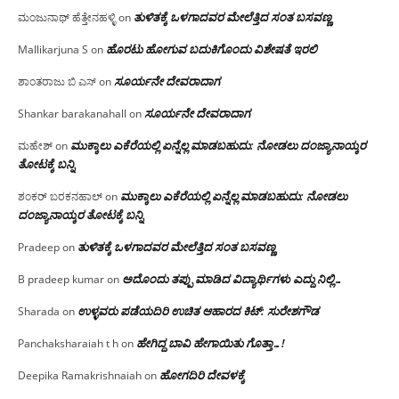
ತುಳಿತಕ್ಕೆ ಒಳಗಾದವರ ಮೇಲೆತ್ತಿದ ಸಂತ ಬಸವಣ್ಣ
ಮಂಜುನಾಥ್ ಹೆತ್ತೇನಹಳ್ಳಿ
on
ಹೊರಟು ಹೋಗುವ ಬದುಕಿಗೊಂದು ವಿಶೇಷತೆ ಇರಲಿ
Mallikarjuna S
on
ಸೂರ್ಯನೇ ದೇವರಾದಾಗ
ಶಾಂತರಾಜು ಬಿ ಎಸ್
on
ಸೂರ್ಯನೇ ದೇವರಾದಾಗ
Shankar barakanahall
on
ಮುಕ್ಕಾಲು ಎಕೆರೆಯಲ್ಲಿ ಏನ್ನೆಲ್ಲ‌ ಮಾಡಬಹುದು: ನೋಡಲು ದಂಜ್ಯಾನಾಯ್ಕರ
ಮಹೇಶ್
on
ತೋಟಕ್ಕೆ ಬನ್ನಿ
ಮುಕ್ಕಾಲು ಎಕೆರೆಯಲ್ಲಿ ಏನ್ನೆಲ್ಲ‌ ಮಾಡಬಹುದು: ನೋಡಲು
ಶಂಕರ್ ಬರಕನಹಾಲ್
on
ದಂಜ್ಯಾನಾಯ್ಕರ ತೋಟಕ್ಕೆ ಬನ್ನಿ
ತುಳಿತಕ್ಕೆ ಒಳಗಾದವರ ಮೇಲೆತ್ತಿದ ಸಂತ ಬಸವಣ್ಣ
Pradeep
on
ಅದೊಂದು ತಪ್ಪು ಮಾಡಿದ ವಿದ್ಯಾರ್ಥಿಗಳು ಎದ್ದು ನಿಲ್ಲಿ…
B pradeep kumar
on
ಉಳ್ಳವರು ಪಡೆಯದಿರಿ ಉಚಿತ ಆಹಾರದ ಕಿಟ್: ಸುರೇಶಗೌಡ
Sharada
on
ಹೇಗಿದ್ದ ಬಾವಿ ಹೇಗಾಯಿತು ಗೊತ್ತಾ…!
Panchaksharaiah t h
on
ಹೋಗದಿರಿ ದೇವಳಕ್ಕೆ
Deepika Ramakrishnaiah
on