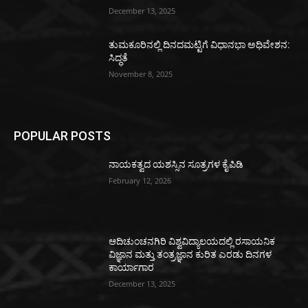
December 13, 2025
ತುಮಕೂರಿನಲ್ಲಿ ದಿನದಮಟ್ಟಿಗೆ ವಿಧಾನಭಾ ಅಧಿವೇಶನ:
ಸಿದ್ಧತೆ
November 8, 2025
POPULAR POSTS
ನಾಯಕತ್ವದ ಯಶಸ್ಸಿನ ಸೂತ್ರಗಳ ಕೈಪಿಡಿ
February 12, 2026
ಆದಿಚುಂಚನಗಿರಿ ವಿಶ್ವವಿದ್ಯಾಲಯದಲ್ಲಿ ರಸಾಯನಿಕ
ವಿಜ್ಞಾನ ಮತ್ತು ತಂತ್ರಜ್ಞಾನ ಕುರಿತ ಎರಡು ದಿನಗಳ
ಕಾರ್ಯಾಗಾರ
December 13, 2025