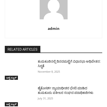
admin
RELATED ARTICLES
ತುಮಕೂರಿನಲ್ಲಿ ದಿನದಮಟ್ಟಿಗೆ ವಿಧಾನಭಾ ಅಧಿವೇಶನ:
ಸಿದ್ಧತೆ
November 8, 2025
ಜಸ್ಟ್ ನ್ಯೂಸ್
ಹೈಕೋರ್ಟ್ ನ್ಯಾಯಾಧೀಶರ ಭೇಟಿ ಮಾಡಿದ
ತುಮಕೂರು ವಕೀಲರ ಸಂಘದ ಪದಾಧಿಕಾರಿಗಳು
July 31, 2025
ಜಸ್ಟ್ ನ್ಯೂಸ್