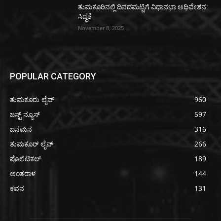
ತುಮಕೂರಿನಲ್ಲಿ ದಿನದಮಟ್ಟಿಗೆ ವಿಧಾನಭಾ ಅಧಿವೇಶನ:
ಸಿದ್ಧತೆ
November 8, 2025
POPULAR CATEGORY
ತುಮಕೂರು ಲೈವ್
960
ಜಸ್ಟ್ ನ್ಯೂಸ್
597
ಜನಮನ
316
ತುಮಕೂರ್ ಲೈವ್
266
ಪೊಲಿಟಿಕಲ್
189
ಅಂತರಾಳ
144
ಕವನ
131