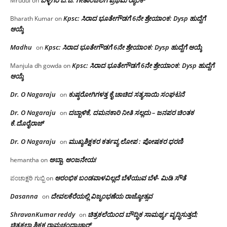
ಬಳ್ಳಗೆರೆ ಬಿ.ಜಿ. ಗೀತಾಂಜಲಿಗೆ ಪ್ರಥಮ ರ‌್ಯಾಂಕ್
Mrudul
on
Kpsc: ಸಿರಾದ ಭೂತೇಗೌಡಗೆ 6ನೇ ಶ್ರೇಯಾಂಕ: Dysp ಹುದ್ದೆಗೆ
Bharath Kumar
on
ಆಯ್ಕೆ
Madhu
Kpsc: ಸಿರಾದ ಭೂತೇಗೌಡಗೆ 6ನೇ ಶ್ರೇಯಾಂಕ: Dysp ಹುದ್ದೆಗೆ ಆಯ್ಕೆ
on
Kpsc: ಸಿರಾದ ಭೂತೇಗೌಡಗೆ 6ನೇ ಶ್ರೇಯಾಂಕ: Dysp ಹುದ್ದೆಗೆ
Manjula dh gowda
on
ಆಯ್ಕೆ
Dr. O Nagaraju
ಕುಷ್ಠರೋಗಿಗಳತ್ತ ಕೈ ಚಾಚಿದ ಸತ್ಯಸಾಯಿ ಸಂಘಟನೆ
on
Dr. O Nagaraju
ದಬ್ಬಾಳಿಕೆ, ದಮನಕಾರಿ ನೀತಿ ಸಲ್ಲದು – ಜನಪರ ಚಿಂತಕ
on
ಕೆ.ದೊರೈರಾಜ್
Dr. O Nagaraju
ಮುಖ್ಯಶಿಕ್ಷಕರ ಕರ್ತವ್ಯ ಲೋಪ : ಪೋಷಕರ ಧರಣಿ
on
ಅಬ್ಬಾ, ಆಂಜನೇಯ!
hemantha
on
ಆರಂಭಿಕ ಬಂಡವಾಳವಿಲ್ಲದೆ ಬೆಳೆಯುವ ಬೆಳೆ- ಮಿಡಿ ಸೌತೆ
ಪಂಚಾಕ್ಷರಿ ಗುಬ್ಬಿ
on
Dasanna
ದೇವಲಕೆರೆಯಲ್ಲಿ ವಿಜೃಂಭಣೆಯ ರಾಜ್ಯೋತ್ಸವ
on
ShravanKumar reddy
ಚಿತ್ರಕಲೆಯಿಂದ ಬೌದ್ಧಿಕ ಸಾಮರ್ಥ್ಯ ವೃದ್ಧಿಸುತ್ತದೆ;
on
ಚಿತ್ರಕಲಾ ಶಿಕ್ಷಕ ರಾಮಚಂದ್ರಾಚಾರ್