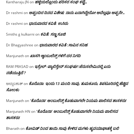
ಹಳ್ಳಿಯಲ್ಲೊಂದು ಪರಿಸರ ಸಂಘ ಕಟ್ಟಿ…
Kantharaju JN
on
ಅಪ್ಪಂದಿರ ದಿನದ ವಿಶೇಷ: ನಾನು ಏನಾಗಿದ್ದೇನೋ‌ ಅದೆಲ್ಲವೂ ಅಪ್ಪನೇ…
Dr rashmi
on
ಭಾನುವಾರದ ಕವಿತೆ: ಉಸಿರು
Dr rashmi
on
ಕವಿತೆ: ಸಣ್ಣ ಸೂಜಿ
Smiths g kulkarni
on
ಭಾನುವಾರದ ಕವಿತೆ :ಸಾವಿನ ಸನಿಹ
Dr Bhagyashree
on
ಖಾಸಗಿ ಆ್ಯಂಬುಲೆನ್ಸ್ ಗಳಿಗೆ ದರ ನಿಗದಿ
Manjunath
on
ಇಸ್ರೇಲ್ -ಪ್ಯಾಲಿಸ್ತೇನ್ ಸಂಘರ್ಷ:ಜೆರುಸಲೇಮಿನಲ್ಲಿ ಏನು
RAM PRASAD
on
ನಡೆಯುತ್ತಿದೆ ?
ಕೊರೊನಾ: ಇಂದು 13 ಮಂದಿ ಸಾವು, ತುಮಕೂರು, ತಿಪಟೂರಿನಲ್ಲಿ ಹೆಚ್ಚಿದ
ಅಲ್ಲಾಬಕಾಶ್
on
ಸೋಂಕು
‘ಕೊರೊನಾ’ ಅಂಬುಲೆನ್ಸ್ ಕೊಡುವಾಗಲೇ ನಿಯಮ ಪಾಲಿಸದ ಶಾಸಕರು!
Manjunath
on
‘ಕೊರೊನಾ’ ಅಂಬುಲೆನ್ಸ್ ಕೊಡುವಾಗಲೇ ನಿಯಮ ಪಾಲಿಸದ
Manjunath HN
on
ಶಾಸಕರು!
ಕೋವಿಡ್ ನಿಂದ ತಾಯಿ ಸಾವು ಕೇಳಿದ ಮಗಳು ಹೃದಯಾಘಾತಕ್ಕೆ ಬಲಿ
Bharath
on