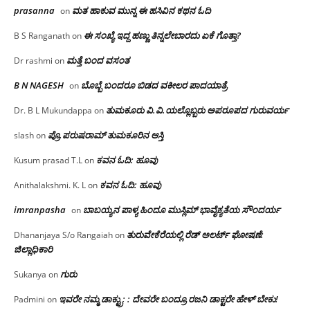
prasanna
ಮತ ಹಾಕುವ ಮುನ್ನ ಈ ಹಸಿವಿನ ಕಥನ ಓದಿ
on
ಈ ಸಂಖ್ಯೆ ಇದ್ದ ಹಣ್ಣು ತಿನ್ನಲೇಬಾರದು ಏಕೆ ಗೊತ್ತಾ?
B S Ranganath
on
ಮತ್ತೆ ಬಂದ ವಸಂತ
Dr rashmi
on
B N NAGESH
ಬೊಬ್ಬೆ ಬಂದರೂ ಬಿಡದ ವಕೀಲರ ಪಾದಯಾತ್ರೆ
on
ತುಮಕೂರು‌ ವಿ.ವಿ.ಯಲ್ಲೊಬ್ಬರು ಅಪರೂಪದ ಗುರುವರ್ಯ
Dr. B L Mukundappa
on
ಪ್ರೊ.ಪರುಷರಾಮ್ ತುಮಕೂರಿನ ಆಸ್ತಿ
slash
on
ಕವನ ಓದಿ: ಹೂವು
Kusum prasad T.L
on
ಕವನ ಓದಿ: ಹೂವು
Anithalakshmi. K. L
on
imranpasha
ಬಾಬಯ್ಯನ ಪಾಳ್ಯ ಹಿಂದೂ ಮುಸ್ಲಿಮ್ ಭಾವೈಕ್ಯತೆಯ ಸೌಂದರ್ಯ
on
ತುರುವೇಕೆರೆಯಲ್ಲಿ ರೆಡ್ ಅಲರ್ಟ್ ಘೋಷಣೆ:
Dhananjaya S/o Rangaiah
on
ಜಿಲ್ಲಾಧಿಕಾರಿ
ಗುರು
Sukanya
on
ಇವರೇ ನಮ್ಮ ಡಾಕ್ಟ್ರು; : ದೇವರೇ ಬಂದ್ರೂ ರಜನಿ ಡಾಕ್ಟರೇ ಹೇಳ್ ಬೇಕು!
Padmini
on