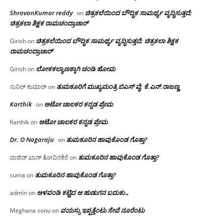
ShravanKumar reddy
ಚಿತ್ರಕಲೆಯಿಂದ ಬೌದ್ಧಿಕ ಸಾಮರ್ಥ್ಯ ವೃದ್ಧಿಸುತ್ತದೆ;
on
ಚಿತ್ರಕಲಾ ಶಿಕ್ಷಕ ರಾಮಚಂದ್ರಾಚಾರ್
ಚಿತ್ರಕಲೆಯಿಂದ ಬೌದ್ಧಿಕ ಸಾಮರ್ಥ್ಯ ವೃದ್ಧಿಸುತ್ತದೆ; ಚಿತ್ರಕಲಾ ಶಿಕ್ಷಕ
Girish
on
ರಾಮಚಂದ್ರಾಚಾರ್
ಲೋಕಕಲ್ಯಾಣಕ್ಕಾಗಿ ಚಂಡಿ ಹೋಮ
Girish
on
ತುಮಕೂರಿಗೆ ಮುಖ್ಯಮಂತ್ರಿ ಬಿಎಸ್ ವೈ: ಕೆ.ಎನ್.ರಾಜಣ್ಣ
ಸುನಿಲ್ ಕುಮಾರ್
on
Karthik
ಆಟೋ ಚಾಲಕರ ಕನ್ನಡ ಪ್ರೇಮ
on
ಆಟೋ ಚಾಲಕರ ಕನ್ನಡ ಪ್ರೇಮ
Karthik
on
Dr. O Nagaraju
ತುಮಕೂರಿನ ಹಾವುಕೊಂಡ ಗೊತ್ತಾ?
on
ತುಮಕೂರಿನ ಹಾವುಕೊಂಡ ಗೊತ್ತಾ?
ವಾಜಿದ್ ಖಾನ್ ತೋವಿನಕೆರೆ
on
ತುಮಕೂರಿನ ಹಾವುಕೊಂಡ ಗೊತ್ತಾ?
suma
on
ಅಳವಂಡಿ ಕಟ್ಟಿದ ಆ ಹುಡುಗನ ಬದುಕು…
admin
on
ವಯಸ್ಸು ಇಪ್ಪತ್ತೆಂಟು ಸೇವೆ ನೂರೆಂಟು
Meghana sonu
on