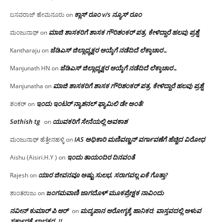
ಕ್ಲಾಸ್ ರೂಂ v/s ನ್ಯೂಸ್ ರೂಂ
ಬಸವರಾಜ್ ಹೇಮನೂರು
on
ಮಾಜಿ ಶಾಸಕರಿಗೆ ಶಾಸಕ ಗೌರಿಶಂಕರ್ ಪತ್ರ, ಕೇಳಿದ್ದಾರೆ ಹಲವು ಪ್ರಶ್ನೆ
ಮಂಜುನಾಥ್
on
ಜೆಡಿಎಸ್ ಜಿಲ್ಲಾಧ್ಯಕ್ಷರ ಆಯ್ಕೆಗೆ ನಡೆದಿದೆ ಲೆಕ್ಕಾಚಾರ…
Kantharaju
on
ಜೆಡಿಎಸ್ ಜಿಲ್ಲಾಧ್ಯಕ್ಷರ ಆಯ್ಕೆಗೆ ನಡೆದಿದೆ ಲೆಕ್ಕಾಚಾರ…
Manjunath HN
on
ಮಾಜಿ ಶಾಸಕರಿಗೆ ಶಾಸಕ ಗೌರಿಶಂಕರ್ ಪತ್ರ, ಕೇಳಿದ್ದಾರೆ ಹಲವು ಪ್ರಶ್ನೆ
Manjunatha
on
ಇಂದು ಇಂಟರ್ ನ್ಯಾಶನಲ್ ಫ್ಯಾಮಿಲಿ ಡೇ ಅಂತೆ!
ಶಂಕರ್
on
Sathish tg
ಯುವಕರಿಗೆ ಸೇನೆಯಲ್ಲಿ ಅವಕಾಶ
on
IAS ಅಧಿಕಾರಿ ಮಣಿವಣ್ಣನ್ ವರ್ಗಾವಣೆಗೆ ಹೆಚ್ಚಿದ‌ ವಿರೋಧ
ಮಂಜುನಾಥ್ ಹೆತ್ತೇನಹಳ್ಳಿ
on
ಇಂದು ತಾಯಂದಿರ ದಿನವಂತೆ
Aishu (Aisiri.H.Y )
on
ಯಾರ ಜೀವನವೂ ಅಷ್ಟು ಸುಲಭ, ಸರಾಗವಲ್ಲ ಏಕೆ ಗೊತ್ತಾ?
Rajesh
on
ಜಂಗಮವಾಣಿ ಜಾಗದೊಳ್ ಮೂಕಪ್ರೇಕ್ಷಕ ನಾವಿಂದು
ಶಾಂತರಾಜು
on
ನವೀನ್ ಕುಮಾರ್ ಪಿ ಆರ್
ಮದ್ಯಪಾನ ಆರೋಗ್ಯಕ್ಕೆ ಹಾನಿಕರ; ವಾಸ್ತವದಲ್ಲಿ ಅಳುವ
on
ಸರ್ಕಾರಕ್ಕೆ ಲಾಭಕರ..!!