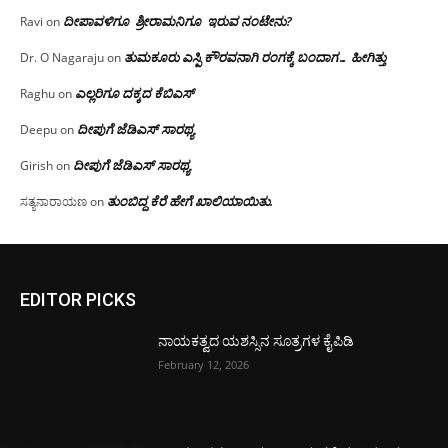
ದೀಪಾವಳಿಗೂ ಶ್ರೀರಾಮನಿಗೂ ಇರುವ ನಂಟೇನು?
Ravi
on
ತುಮಕೂರು ಎಸ್ಪಿ ಕೌರವನಾಗಿ ರಂಗಕ್ಕೆ ಬಂದಾಗ… ಹೀಗಿತ್ತು
Dr. O Nagaraju
on
ಎಲ್ಲರಿಗೂ ದಕ್ಕದ ಕೆಬಿಎಸ್
Raghu
on
ದೀಪುಗೆ ಜೆಡಿಎಸ್ ಸಾರಥ್ಯ
Deepu
on
ದೀಪುಗೆ ಜೆಡಿಎಸ್ ಸಾರಥ್ಯ
Girish
on
ತುಂಬಿದ್ದ ಕೆರೆ ಹೇಗೆ ಖಾಲಿಯಾಯಿತು.
ಸತ್ಯನಾರಾಯಣ
on
EDITOR PICKS
ನಾಯಕತ್ವದ ಯಶಸ್ಸಿನ ಸೂತ್ರಗಳ ಕೈಪಿಡಿ
February 12, 2026