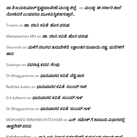
ಚಾ ಶಿ ಜಯಕುಮಾರ್ ಕೃಷ್ಣರಾಜಪೇಟೆ.ಮಂಡ್ಯ ಜಿಲ್ಲೆ.
ಮಂಡ್ಯ: ಈ ಸರ್ಕಾರಿ ಶಾಲೆ
on
ನೋಡಿದರೆ ಎಂಥವರೂ ಮೂಕವಿಸ್ಮಿತರಾಗುತ್ತಾರೆ…
ಡಾ. ರಜನಿ ಕವಿತೆ: ಹೊಸ ವರುಷ
Triveni
on
ಡಾ. ರಜನಿ ಕವಿತೆ: ಹೊಸ ವರುಷ
Mahalakshmi MH
on
ಮಳೆಗೆ ನಲುಗಿದ ತುರುವೇಕೆರೆ: ಲಕ್ಷಾಂತರ ರೂಪಾಯಿ ನಷ್ಟ, ಮನೆಗಳಿಗೆ
Sharmith
on
ಹಾನಿ
ನವರಾತ್ರಿ ಕವನ :ಕೆಂಪು
Sukanya
on
ಭಾನುವಾರದ ಕವಿತೆ: ಬೆಟ್ಟ ಜಾರಿ
Dr Bhagyashree
on
ಭಾನುವಾರದ ಕವಿತೆ: ಸುಂಯ್ ಗಾಳಿ
Radhika kudur
on
ಭಾನುವಾರದ ಕವಿತೆ: ಸುಂಯ್ ಗಾಳಿ
G k kulkarni
on
ಭಾನುವಾರದ ಕವಿತೆ: ಸುಂಯ್ ಗಾಳಿ
Dr Bhagyashree
on
ಎಸ್. ರಮೇಶ್ ಗೆ ಕಾನೂನು ವಿಭಾಗದಲ್ಲಿ
MOHAMED IBRAHIM EHTESHAM
on
ಡಾಕ್ಟರೇಟ್ ಪದವಿ
lieleTewplory
ರಾಷ್ಟ್ರೀಯ ವಿಜ್ಞಾನ ಸಮಾವೇಶಕ್ಕೆ‌ ತುಮಕೂರು ಸರ್ಕಾರಿ ಶಾಲೆ