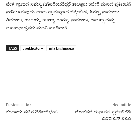
ವೇಳೆ ಗ್ರಾಮದ ಸಮಸ್ಯೆ ಬಗೆಹರಿಯದಿದ್ದರೆ ತಾಲ್ಲೂಕು ಕಚೇರಿ ಮುಂದೆ ಪ್ರತಿಭಟನೆ
ನಡೆಸಲಾಗುವುದು ಎಂದು ಗ್ರಾಮಸ್ಥರಾದ ಚಿಕ್ಕೇಗೌಡ, ಶಿವಣ್ಣ, ನಾಗರಾಜು,
ಶಿವರಾಜು, ಯಲ್ಲಯ್ಯ, ರಾಜಣ್ಣ, ರಂಗಪ್ಪ, ನಾಗರಾಜು, ರಾಮಣ್ಣ ಮತ್ತು
ಮಂಜುನಾಥ್ರವರು ಮನವಿ ಮಾಡಿದ್ದಾರೆ.
TAGS
. publicstory
mla krishnappa
Previous article
Next article
ಕಂದಾಯ ಸಚಿವ ದಿಢೀರ್ ಭೇಟಿ
ಲೋಕಸಭೆ ಚುನಾವಣೆ ಸ್ಪರ್ಧೆಗೆ ರೆಡಿ
ಎಂದ ಎಸ್ ಪಿಎಂ