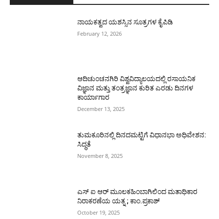
ನಾಯಕತ್ವದ ಯಶಸ್ಸಿನ ಸೂತ್ರಗಳ ಕೈಪಿಡಿ
February 12, 2026
ಆದಿಚುಂಚನಗಿರಿ ವಿಶ್ವವಿದ್ಯಾಲಯದಲ್ಲಿ ರಸಾಯನಿಕ
ವಿಜ್ಞಾನ ಮತ್ತು ತಂತ್ರಜ್ಞಾನ ಕುರಿತ ಎರಡು ದಿನಗಳ
ಕಾರ್ಯಾಗಾರ
December 13, 2025
ತುಮಕೂರಿನಲ್ಲಿ ದಿನದಮಟ್ಟಿಗೆ ವಿಧಾನಭಾ ಅಧಿವೇಶನ:
ಸಿದ್ಧತೆ
November 8, 2025
ಎಸ್ ಐ ಆರ್ ಮೂಲಕಹಿಂಬಾಗಿಲಿಂದ ಮತಾಧಿಕಾರ
ನಿರಾಕರಣೆಯ ಯತ್ನ ; ಕಾಂ.ಪ್ರಕಾಶ್
October 19, 2025