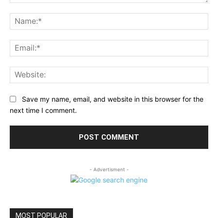
Comment:
Na
Ema
Web
Save my name, email, and website in this browser for the
next time I comment.
- Advertisment -
MOST POPULAR