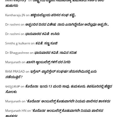
on
ಹುಡುಗರು
ಹಳ್ಳಿಯಲ್ಲೊಂದು ಪರಿಸರ ಸಂಘ ಕಟ್ಟಿ…
Kantharaju JN
on
ಅಪ್ಪಂದಿರ ದಿನದ ವಿಶೇಷ: ನಾನು ಏನಾಗಿದ್ದೇನೋ‌ ಅದೆಲ್ಲವೂ ಅಪ್ಪನೇ…
Dr rashmi
on
ಭಾನುವಾರದ ಕವಿತೆ: ಉಸಿರು
Dr rashmi
on
ಕವಿತೆ: ಸಣ್ಣ ಸೂಜಿ
Smiths g kulkarni
on
ಭಾನುವಾರದ ಕವಿತೆ :ಸಾವಿನ ಸನಿಹ
Dr Bhagyashree
on
ಖಾಸಗಿ ಆ್ಯಂಬುಲೆನ್ಸ್ ಗಳಿಗೆ ದರ ನಿಗದಿ
Manjunath
on
ಇಸ್ರೇಲ್ -ಪ್ಯಾಲಿಸ್ತೇನ್ ಸಂಘರ್ಷ:ಜೆರುಸಲೇಮಿನಲ್ಲಿ ಏನು
RAM PRASAD
on
ನಡೆಯುತ್ತಿದೆ ?
ಕೊರೊನಾ: ಇಂದು 13 ಮಂದಿ ಸಾವು, ತುಮಕೂರು, ತಿಪಟೂರಿನಲ್ಲಿ ಹೆಚ್ಚಿದ
ಅಲ್ಲಾಬಕಾಶ್
on
ಸೋಂಕು
‘ಕೊರೊನಾ’ ಅಂಬುಲೆನ್ಸ್ ಕೊಡುವಾಗಲೇ ನಿಯಮ ಪಾಲಿಸದ ಶಾಸಕರು!
Manjunath
on
‘ಕೊರೊನಾ’ ಅಂಬುಲೆನ್ಸ್ ಕೊಡುವಾಗಲೇ ನಿಯಮ ಪಾಲಿಸದ
Manjunath HN
on
ಶಾಸಕರು!