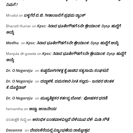
ನಿಮಗೆ ?
ಬಳ್ಳಗೆರೆ ಬಿ.ಜಿ. ಗೀತಾಂಜಲಿಗೆ ಪ್ರಥಮ ರ‌್ಯಾಂಕ್
Mrudul
on
Kpsc: ಸಿರಾದ ಭೂತೇಗೌಡಗೆ 6ನೇ ಶ್ರೇಯಾಂಕ: Dysp ಹುದ್ದೆಗೆ
Bharath Kumar
on
ಆಯ್ಕೆ
Madhu
Kpsc: ಸಿರಾದ ಭೂತೇಗೌಡಗೆ 6ನೇ ಶ್ರೇಯಾಂಕ: Dysp ಹುದ್ದೆಗೆ ಆಯ್ಕೆ
on
Kpsc: ಸಿರಾದ ಭೂತೇಗೌಡಗೆ 6ನೇ ಶ್ರೇಯಾಂಕ: Dysp ಹುದ್ದೆಗೆ
Manjula dh gowda
on
ಆಯ್ಕೆ
Dr. O Nagaraju
ಕುಷ್ಠರೋಗಿಗಳತ್ತ ಕೈ ಚಾಚಿದ ಸತ್ಯಸಾಯಿ ಸಂಘಟನೆ
on
Dr. O Nagaraju
ದಬ್ಬಾಳಿಕೆ, ದಮನಕಾರಿ ನೀತಿ ಸಲ್ಲದು – ಜನಪರ ಚಿಂತಕ
on
ಕೆ.ದೊರೈರಾಜ್
Dr. O Nagaraju
ಮುಖ್ಯಶಿಕ್ಷಕರ ಕರ್ತವ್ಯ ಲೋಪ : ಪೋಷಕರ ಧರಣಿ
on
ಅಬ್ಬಾ, ಆಂಜನೇಯ!
hemantha
on
ಆರಂಭಿಕ ಬಂಡವಾಳವಿಲ್ಲದೆ ಬೆಳೆಯುವ ಬೆಳೆ- ಮಿಡಿ ಸೌತೆ
ಪಂಚಾಕ್ಷರಿ ಗುಬ್ಬಿ
on
Dasanna
ದೇವಲಕೆರೆಯಲ್ಲಿ ವಿಜೃಂಭಣೆಯ ರಾಜ್ಯೋತ್ಸವ
on