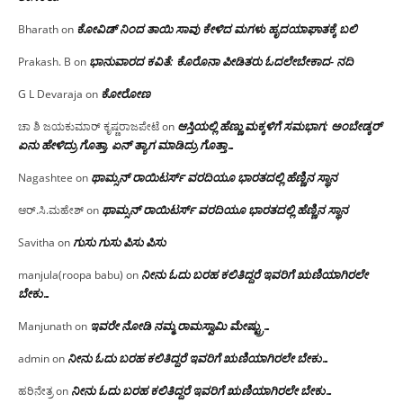
ಕೋವಿಡ್ ನಿಂದ ತಾಯಿ ಸಾವು ಕೇಳಿದ ಮಗಳು ಹೃದಯಾಘಾತಕ್ಕೆ ಬಲಿ
Bharath
on
ಭಾನುವಾರದ ಕವಿತೆ: ಕೊರೊನಾ ಪೀಡಿತರು ಓದಲೇಬೇಕಾದ- ನದಿ
Prakash. B
on
ಕೋರೋಣ
G L Devaraja
on
ಆಸ್ತಿಯಲ್ಲಿ ಹೆಣ್ಣು ಮಕ್ಕಳಿಗೆ ಸಮಭಾಗ; ಅಂಬೇಡ್ಕರ್
ಚಾ ಶಿ ಜಯಕುಮಾರ್ ಕೃಷ್ಣರಾಜಪೇಟೆ
on
ಏನು ಹೇಳಿದ್ರು ಗೊತ್ತಾ, ಏನ್ ತ್ಯಾಗ ಮಾಡಿದ್ರು ಗೊತ್ತಾ…
ಥಾಮ್ಸನ್ ರಾಯಿಟರ್ಸ್ ವರದಿಯೂ ಭಾರತದಲ್ಲಿ ಹೆಣ್ಣಿನ ಸ್ಥಾನ‌
Nagashtee
on
ಥಾಮ್ಸನ್ ರಾಯಿಟರ್ಸ್ ವರದಿಯೂ ಭಾರತದಲ್ಲಿ ಹೆಣ್ಣಿನ ಸ್ಥಾನ‌
ಆರ್.ಸಿ.ಮಹೇಶ್
on
ಗುಸು ಗುಸು ಪಿಸು ಪಿಸು
Savitha
on
ನೀನು ಓದು ಬರಹ ಕಲಿತಿದ್ದರೆ ಇವರಿಗೆ ಋಣಿಯಾಗಿರಲೇ
manjula(roopa babu)
on
ಬೇಕು…
ಇವರೇ‌ ನೋಡಿ‌ ನಮ್ಮ‌ ರಾಮಸ್ವಾಮಿ ಮೇಷ್ಟ್ರು…
Manjunath
on
ನೀನು ಓದು ಬರಹ ಕಲಿತಿದ್ದರೆ ಇವರಿಗೆ ಋಣಿಯಾಗಿರಲೇ ಬೇಕು…
admin
on
ನೀನು ಓದು ಬರಹ ಕಲಿತಿದ್ದರೆ ಇವರಿಗೆ ಋಣಿಯಾಗಿರಲೇ ಬೇಕು…
ಹರಿನೇತ್ರ
on