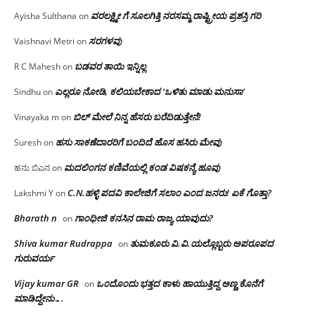
ವರಲಕ್ಷ್ಮೀ ಗೆ ಸೂಲಗಿತ್ತಿ ನರಸಮ್ಮ‌ ರಾಷ್ಟ್ರೀಯ ಪ್ರಶಸ್ತಿ ಗರಿ
Ayisha Sulthana
on
ಸರಗಳವು
Vaishnavi Metri
on
ಬಡವರ ತಾಯಿ ಇನ್ನಿಲ್ಲ
R C Mahesh
on
ಎಲ್ಲರೂ ನೋಡಿ, ಕಲಿಯಬೇಕಾದ ‘ಒಳಿತು ಮಾಡು ಮನುಸಾ’
Sindhu
on
ಬಿಲ್ ಮೇಲೆ ನಿನ್ನ ಹೆಸರು ಬರೆದಿಡುತ್ತೇನೆ!
Vinayaka m
on
ಹಸು ಸಾಕಣೆದಾರರಿಗೆ ಬಂದಿದೆ ಹೊಸ ಹಸಿರು ಮೇವು
Suresh
on
ಮದಲಿಂಗನ ಕಣಿವೆಯಲ್ಲಿ ಕಂಡ ವಿಷಕನ್ಯೆ ಹೂವು
ಹನು ಬಿಎನ
on
C.N.ಹಳ್ಳಿ ಪದವಿ ಕಾಲೇಜಿಗೆ ಸಲಾಂ‌ ಎಂದ ಜನರು! ಏಕೆ ಗೊತ್ತಾ?
Lakshmi Y
on
Bharath n
ಗಾಂಧೀಜಿ ಕನಸಿನ ರಾಮ ರಾಜ್ಯ ಯಾವುದು?
on
Shiva kumar Rudrappa
ತುಮಕೂರು‌ ವಿ.ವಿ.ಯಲ್ಲೊಬ್ಬರು ಅಪರೂಪದ
on
ಗುರುವರ್ಯ
Vijay kumar GR
ಒಂದೊಂದು ಭತ್ತದ ಕಾಳು ಹಾಯುತ್ತಿದ್ದ ಅಣ್ಣ ಕೊನೆಗೆ
on
ಮಾಡಿದ್ದೇನು….