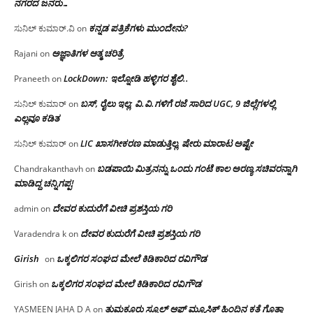
ನಗರದ ಜನರು…
ಕನ್ನಡ ಪತ್ರಿಕೆಗಳು ಮುಂದೇನು?
ಸುನಿಲ್ ಕುಮಾರ್.ವಿ
on
ಅಜ್ಞಾತಿಗಳ ಆತ್ಮ ಚರಿತ್ರೆ
Rajani
on
LockDown: ಇಲ್ನೋಡಿ ಹಳ್ಳಿಗರ ಶೈಲಿ..
Praneeth
on
ಬಸ್, ರೈಲು ಇಲ್ಲ; ವಿ.ವಿ.ಗಳಿಗೆ ರಜೆ ಸಾರಿದ UGC, 9 ಜಿಲ್ಲೆಗಳಲ್ಲಿ
ಸುನಿಲ್ ಕುಮಾರ್
on
ಎಲ್ಲವೂ ಕಡಿತ
LIC ಖಾಸಗೀಕರಣ ಮಾಡುತ್ತಿಲ್ಲ, ಷೇರು ಮಾರಾಟ ಅಷ್ಟೇ
ಸುನಿಲ್ ಕುಮಾರ್
on
ಬಡಪಾಯಿ ಮಿತ್ರನನ್ನು ಒಂದು ಗಂಟೆ ಕಾಲ ಅರಣ್ಯ ಸಚಿವರನ್ನಾಗಿ
Chandrakanthavh
on
ಮಾಡಿದ್ದ ಚನ್ನಿಗಪ್ಪ!
ದೇವರ ಕುದುರೆಗೆ ವೀಚಿ ಪ್ರಶಸ್ತಿಯ ಗರಿ
admin
on
ದೇವರ ಕುದುರೆಗೆ ವೀಚಿ ಪ್ರಶಸ್ತಿಯ ಗರಿ
Varadendra k
on
Girish
ಒಕ್ಕಲಿಗರ ಸಂಘದ ಮೇಲೆ ಕಿಡಿಕಾರಿದ ರವಿಗೌಡ
on
ಒಕ್ಕಲಿಗರ ಸಂಘದ ಮೇಲೆ ಕಿಡಿಕಾರಿದ ರವಿಗೌಡ
Girish
on
ತುಮಕೂರು ಸ್ಕೂಲ್ ಆಫ್ ಮ್ಯೂಸಿಕ್ ಹಿಂದಿನ ಕತೆ ಗೊತ್ತಾ
YASMEEN JAHA D A
on