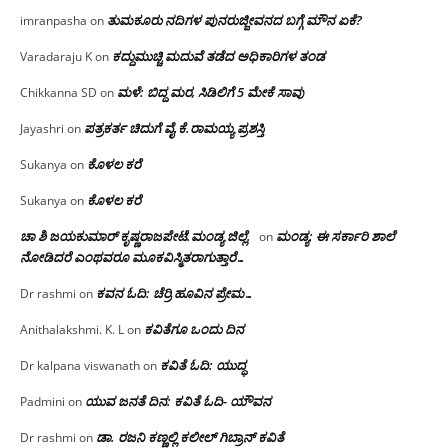
ತುಮಕೂರು ನದಿಗಳ ಪುನರುಜ್ಜೀವನದ ಬಗ್ಗೆ ಮೌನ ಏಕೆ?
imranpasha
on
ಕದ್ದುಮುಚ್ಚಿ ಮದುವೆ ತಡೆದ ಅಧಿಕಾರಿಗಳ ತಂಡ
Varadaraju K
on
ಮಳೆ: ಬಿದ್ದ ಮರ, ಸಿಡಿಲಿಗೆ 5 ಮೇಕೆ ಸಾವು
Chikkanna SD
on
ಪತ್ರಕರ್ತ ಚಿದುಗೆ ವೈ.ಕೆ.ರಾಮಯ್ಯ ಪ್ರಶಸ್ತಿ
Jayashri
on
ಕೊಳಲ ಕರೆ
Sukanya
on
ಕೊಳಲ ಕರೆ
Sukanya
on
ಚಾ ಶಿ ಜಯಕುಮಾರ್ ಕೃಷ್ಣರಾಜಪೇಟೆ.ಮಂಡ್ಯ ಜಿಲ್ಲೆ.
ಮಂಡ್ಯ: ಈ ಸರ್ಕಾರಿ ಶಾಲೆ
on
ನೋಡಿದರೆ ಎಂಥವರೂ ಮೂಕವಿಸ್ಮಿತರಾಗುತ್ತಾರೆ…
ಕವನ ಓದಿ: ಚೆರ್ರಿ ಹೂವಿನ ಪ್ರೇಮ…
Dr rashmi
on
ಕವಿತೆಗೂ ಒಂದು ದಿನ
Anithalakshmi. K. L
on
ಕವಿತೆ ಓದಿ: ಯುದ್ಧ
Dr kalpana viswanath
on
ಯುವ ಜನತೆ ದಿನ: ಕವಿತೆ ಓದಿ- ಯೌವನ
Padmini
on
ಡಾ. ರಜನಿ‌ ಕಣ್ಣಲ್ಲಿ ಕಲೀಲ್ ಗಿಬ್ರಾನ್ ಕವಿತೆ
Dr rashmi
on