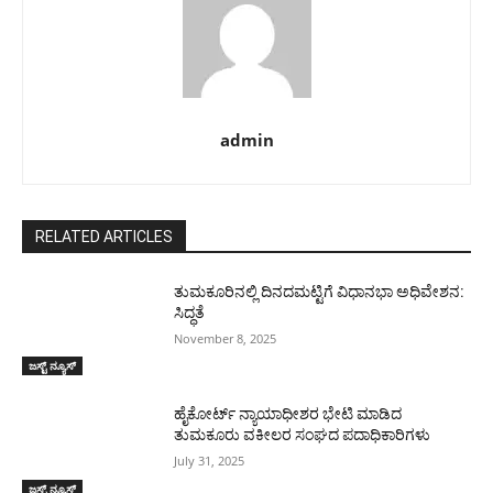
admin
RELATED ARTICLES
ತುಮಕೂರಿನಲ್ಲಿ ದಿನದಮಟ್ಟಿಗೆ ವಿಧಾನಭಾ ಅಧಿವೇಶನ:
ಸಿದ್ಧತೆ
November 8, 2025
ಜಸ್ಟ್ ನ್ಯೂಸ್
ಹೈಕೋರ್ಟ್ ನ್ಯಾಯಾಧೀಶರ ಭೇಟಿ ಮಾಡಿದ
ತುಮಕೂರು ವಕೀಲರ ಸಂಘದ ಪದಾಧಿಕಾರಿಗಳು
July 31, 2025
ಜಸ್ಟ್ ನ್ಯೂಸ್