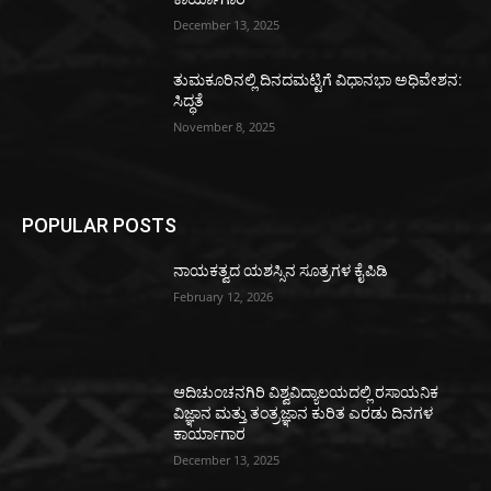
December 13, 2025
ತುಮಕೂರಿನಲ್ಲಿ ದಿನದಮಟ್ಟಿಗೆ ವಿಧಾನಭಾ ಅಧಿವೇಶನ:
ಸಿದ್ಧತೆ
November 8, 2025
POPULAR POSTS
ನಾಯಕತ್ವದ ಯಶಸ್ಸಿನ ಸೂತ್ರಗಳ ಕೈಪಿಡಿ
February 12, 2026
ಆದಿಚುಂಚನಗಿರಿ ವಿಶ್ವವಿದ್ಯಾಲಯದಲ್ಲಿ ರಸಾಯನಿಕ
ವಿಜ್ಞಾನ ಮತ್ತು ತಂತ್ರಜ್ಞಾನ ಕುರಿತ ಎರಡು ದಿನಗಳ
ಕಾರ್ಯಾಗಾರ
December 13, 2025