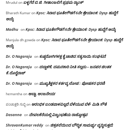
ಬಳ್ಳಗೆರೆ ಬಿ.ಜಿ. ಗೀತಾಂಜಲಿಗೆ ಪ್ರಥಮ ರ‌್ಯಾಂಕ್
Mrudul
on
Kpsc: ಸಿರಾದ ಭೂತೇಗೌಡಗೆ 6ನೇ ಶ್ರೇಯಾಂಕ: Dysp ಹುದ್ದೆಗೆ
Bharath Kumar
on
ಆಯ್ಕೆ
Madhu
Kpsc: ಸಿರಾದ ಭೂತೇಗೌಡಗೆ 6ನೇ ಶ್ರೇಯಾಂಕ: Dysp ಹುದ್ದೆಗೆ ಆಯ್ಕೆ
on
Kpsc: ಸಿರಾದ ಭೂತೇಗೌಡಗೆ 6ನೇ ಶ್ರೇಯಾಂಕ: Dysp ಹುದ್ದೆಗೆ
Manjula dh gowda
on
ಆಯ್ಕೆ
Dr. O Nagaraju
ಕುಷ್ಠರೋಗಿಗಳತ್ತ ಕೈ ಚಾಚಿದ ಸತ್ಯಸಾಯಿ ಸಂಘಟನೆ
on
Dr. O Nagaraju
ದಬ್ಬಾಳಿಕೆ, ದಮನಕಾರಿ ನೀತಿ ಸಲ್ಲದು – ಜನಪರ ಚಿಂತಕ
on
ಕೆ.ದೊರೈರಾಜ್
Dr. O Nagaraju
ಮುಖ್ಯಶಿಕ್ಷಕರ ಕರ್ತವ್ಯ ಲೋಪ : ಪೋಷಕರ ಧರಣಿ
on
ಅಬ್ಬಾ, ಆಂಜನೇಯ!
hemantha
on
ಆರಂಭಿಕ ಬಂಡವಾಳವಿಲ್ಲದೆ ಬೆಳೆಯುವ ಬೆಳೆ- ಮಿಡಿ ಸೌತೆ
ಪಂಚಾಕ್ಷರಿ ಗುಬ್ಬಿ
on
Dasanna
ದೇವಲಕೆರೆಯಲ್ಲಿ ವಿಜೃಂಭಣೆಯ ರಾಜ್ಯೋತ್ಸವ
on
ShravanKumar reddy
ಚಿತ್ರಕಲೆಯಿಂದ ಬೌದ್ಧಿಕ ಸಾಮರ್ಥ್ಯ ವೃದ್ಧಿಸುತ್ತದೆ;
on