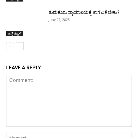
ತುಮಕೂರು ನ್ಯಾಯಾಲಯಕ್ಕೆ ಜಾಗ ಏಕೆ ಬೇಕು?
June 27, 2025
ಜಸ್ಟ್ ನ್ಯೂಸ್
LEAVE A REPLY
Comment:
Na