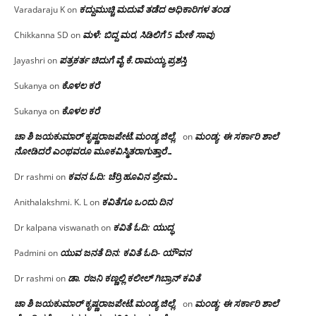
ಕದ್ದುಮುಚ್ಚಿ ಮದುವೆ ತಡೆದ ಅಧಿಕಾರಿಗಳ ತಂಡ
Varadaraju K
on
ಮಳೆ: ಬಿದ್ದ ಮರ, ಸಿಡಿಲಿಗೆ 5 ಮೇಕೆ ಸಾವು
Chikkanna SD
on
ಪತ್ರಕರ್ತ ಚಿದುಗೆ ವೈ.ಕೆ.ರಾಮಯ್ಯ ಪ್ರಶಸ್ತಿ
Jayashri
on
ಕೊಳಲ ಕರೆ
Sukanya
on
ಕೊಳಲ ಕರೆ
Sukanya
on
ಚಾ ಶಿ ಜಯಕುಮಾರ್ ಕೃಷ್ಣರಾಜಪೇಟೆ.ಮಂಡ್ಯ ಜಿಲ್ಲೆ.
ಮಂಡ್ಯ: ಈ ಸರ್ಕಾರಿ ಶಾಲೆ
on
ನೋಡಿದರೆ ಎಂಥವರೂ ಮೂಕವಿಸ್ಮಿತರಾಗುತ್ತಾರೆ…
ಕವನ ಓದಿ: ಚೆರ್ರಿ ಹೂವಿನ ಪ್ರೇಮ…
Dr rashmi
on
ಕವಿತೆಗೂ ಒಂದು ದಿನ
Anithalakshmi. K. L
on
ಕವಿತೆ ಓದಿ: ಯುದ್ಧ
Dr kalpana viswanath
on
ಯುವ ಜನತೆ ದಿನ: ಕವಿತೆ ಓದಿ- ಯೌವನ
Padmini
on
ಡಾ. ರಜನಿ‌ ಕಣ್ಣಲ್ಲಿ ಕಲೀಲ್ ಗಿಬ್ರಾನ್ ಕವಿತೆ
Dr rashmi
on
ಚಾ ಶಿ ಜಯಕುಮಾರ್ ಕೃಷ್ಣರಾಜಪೇಟೆ.ಮಂಡ್ಯ ಜಿಲ್ಲೆ.
ಮಂಡ್ಯ: ಈ ಸರ್ಕಾರಿ ಶಾಲೆ
on