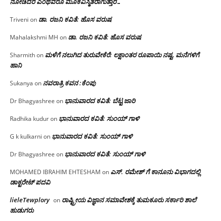
ನೋಡಿದರೆ ಎಂಥವರೂ ಮೂಕವಿಸ್ಮಿತರಾಗುತ್ತಾರೆ…
ಡಾ. ರಜನಿ ಕವಿತೆ: ಹೊಸ ವರುಷ
Triveni
on
ಡಾ. ರಜನಿ ಕವಿತೆ: ಹೊಸ ವರುಷ
Mahalakshmi MH
on
ಮಳೆಗೆ ನಲುಗಿದ ತುರುವೇಕೆರೆ: ಲಕ್ಷಾಂತರ ರೂಪಾಯಿ ನಷ್ಟ, ಮನೆಗಳಿಗೆ
Sharmith
on
ಹಾನಿ
ನವರಾತ್ರಿ ಕವನ :ಕೆಂಪು
Sukanya
on
ಭಾನುವಾರದ ಕವಿತೆ: ಬೆಟ್ಟ ಜಾರಿ
Dr Bhagyashree
on
ಭಾನುವಾರದ ಕವಿತೆ: ಸುಂಯ್ ಗಾಳಿ
Radhika kudur
on
ಭಾನುವಾರದ ಕವಿತೆ: ಸುಂಯ್ ಗಾಳಿ
G k kulkarni
on
ಭಾನುವಾರದ ಕವಿತೆ: ಸುಂಯ್ ಗಾಳಿ
Dr Bhagyashree
on
ಎಸ್. ರಮೇಶ್ ಗೆ ಕಾನೂನು ವಿಭಾಗದಲ್ಲಿ
MOHAMED IBRAHIM EHTESHAM
on
ಡಾಕ್ಟರೇಟ್ ಪದವಿ
lieleTewplory
ರಾಷ್ಟ್ರೀಯ ವಿಜ್ಞಾನ ಸಮಾವೇಶಕ್ಕೆ‌ ತುಮಕೂರು ಸರ್ಕಾರಿ ಶಾಲೆ
on
ಹುಡುಗರು