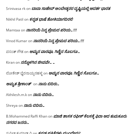
ಬಾಬಾ ಸಾಹೇಬ್ ಅಂಬೇಡ್ಕರರ ದೃಷ್ಟಿಯಲ್ಲಿ ಆದರ್ಶ ಭಾರತ
Srinivasa rk
on
ಕನ್ನಡ ಭಾಷೆ ಶೋಕಿಯಾಗದಿರಲಿ
Nikhil Patil
on
ನಾನರಿಯೆ ನಿನ್ನ ಪ್ರೇಮದ ಪರಿಯ…!!!
Mamtaa
on
ನಾನರಿಯೆ ನಿನ್ನ ಪ್ರೇಮದ ಪರಿಯ…!!!
Vinod Kumar
on
ಅಮ್ಮನ ವಾರವೂ, ಗಿಣ್ಣಿನ ಸೊಬಗೂ…
ವಸಂತ್ ಗೌಡ
on
ನನ್ನೊಳಗಿನ ಜೀವವೇ……
Kiran
on
ಅಮ್ಮನ ವಾರವೂ, ಗಿಣ್ಣಿನ ಸೊಬಗೂ…
ಲೋಕೇಶ್ ಭೈರನಾಯ್ಕನಹಳ್ಳಿ
on
ಅಮೃತ ಶ್ರೀಕಾಂತ್
ನಾನು ಬಿದಿರು…
on
ನಾನು ಬಿದಿರು…
Akhilesh.m.k
on
ನಾನು ಬಿದಿರು…
Shreya
on
ಮಾಜಿ ಶಾಸಕ ರಫೀಕ್ ಕೆಲಸಕ್ಕೆ ಫಿದಾ ಆದ ತುಮಕೂರು
B.Mohammed Raffi Khan
on
ನಗರದ ಜನರು…
ಕನ್ನಡ ಪತ್ರಿಕೆಗಳು ಮುಂದೇನು?
ಸುನಿಲ್ ಕುಮಾರ್.ವಿ
on