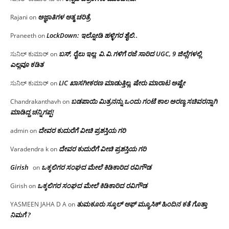
ಅಜ್ಞಾತಿಗಳ ಆತ್ಮ ಚರಿತ್ರೆ
Rajani
on
LockDown: ಇಲ್ನೋಡಿ ಹಳ್ಳಿಗರ ಶೈಲಿ..
Praneeth
on
ಬಸ್, ರೈಲು ಇಲ್ಲ; ವಿ.ವಿ.ಗಳಿಗೆ ರಜೆ ಸಾರಿದ UGC, 9 ಜಿಲ್ಲೆಗಳಲ್ಲಿ
ಸುನಿಲ್ ಕುಮಾರ್
on
ಎಲ್ಲವೂ ಕಡಿತ
LIC ಖಾಸಗೀಕರಣ ಮಾಡುತ್ತಿಲ್ಲ, ಷೇರು ಮಾರಾಟ ಅಷ್ಟೇ
ಸುನಿಲ್ ಕುಮಾರ್
on
ಬಡಪಾಯಿ ಮಿತ್ರನನ್ನು ಒಂದು ಗಂಟೆ ಕಾಲ ಅರಣ್ಯ ಸಚಿವರನ್ನಾಗಿ
Chandrakanthavh
on
ಮಾಡಿದ್ದ ಚನ್ನಿಗಪ್ಪ!
ದೇವರ ಕುದುರೆಗೆ ವೀಚಿ ಪ್ರಶಸ್ತಿಯ ಗರಿ
admin
on
ದೇವರ ಕುದುರೆಗೆ ವೀಚಿ ಪ್ರಶಸ್ತಿಯ ಗರಿ
Varadendra k
on
Girish
ಒಕ್ಕಲಿಗರ ಸಂಘದ ಮೇಲೆ ಕಿಡಿಕಾರಿದ ರವಿಗೌಡ
on
ಒಕ್ಕಲಿಗರ ಸಂಘದ ಮೇಲೆ ಕಿಡಿಕಾರಿದ ರವಿಗೌಡ
Girish
on
ತುಮಕೂರು ಸ್ಕೂಲ್ ಆಫ್ ಮ್ಯೂಸಿಕ್ ಹಿಂದಿನ ಕತೆ ಗೊತ್ತಾ
YASMEEN JAHA D A
on
ನಿಮಗೆ ?