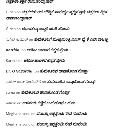
ಚಿತ್ರಕಲಾ ಶಿಕ್ಷಕ ರಾಮಚಂದ್ರಾಚಾರ್
ಚಿತ್ರಕಲೆಯಿಂದ ಬೌದ್ಧಿಕ ಸಾಮರ್ಥ್ಯ ವೃದ್ಧಿಸುತ್ತದೆ; ಚಿತ್ರಕಲಾ ಶಿಕ್ಷಕ
Girish
on
ರಾಮಚಂದ್ರಾಚಾರ್
ಲೋಕಕಲ್ಯಾಣಕ್ಕಾಗಿ ಚಂಡಿ ಹೋಮ
Girish
on
ತುಮಕೂರಿಗೆ ಮುಖ್ಯಮಂತ್ರಿ ಬಿಎಸ್ ವೈ: ಕೆ.ಎನ್.ರಾಜಣ್ಣ
ಸುನಿಲ್ ಕುಮಾರ್
on
Karthik
ಆಟೋ ಚಾಲಕರ ಕನ್ನಡ ಪ್ರೇಮ
on
ಆಟೋ ಚಾಲಕರ ಕನ್ನಡ ಪ್ರೇಮ
Karthik
on
Dr. O Nagaraju
ತುಮಕೂರಿನ ಹಾವುಕೊಂಡ ಗೊತ್ತಾ?
on
ತುಮಕೂರಿನ ಹಾವುಕೊಂಡ ಗೊತ್ತಾ?
ವಾಜಿದ್ ಖಾನ್ ತೋವಿನಕೆರೆ
on
ತುಮಕೂರಿನ ಹಾವುಕೊಂಡ ಗೊತ್ತಾ?
suma
on
ಅಳವಂಡಿ ಕಟ್ಟಿದ ಆ ಹುಡುಗನ ಬದುಕು…
admin
on
ವಯಸ್ಸು ಇಪ್ಪತ್ತೆಂಟು ಸೇವೆ ನೂರೆಂಟು
Meghana sonu
on
ವಯಸ್ಸು ಇಪ್ಪತ್ತೆಂಟು ಸೇವೆ ನೂರೆಂಟು
Meghana sonu
on