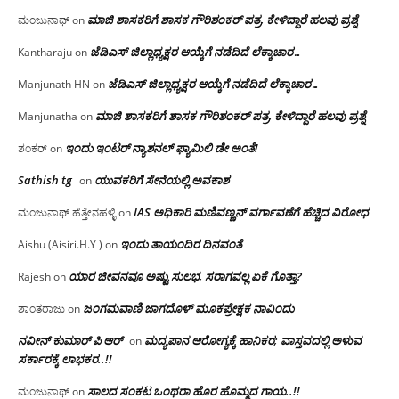
ಮಾಜಿ ಶಾಸಕರಿಗೆ ಶಾಸಕ ಗೌರಿಶಂಕರ್ ಪತ್ರ, ಕೇಳಿದ್ದಾರೆ ಹಲವು ಪ್ರಶ್ನೆ
ಮಂಜುನಾಥ್
on
ಜೆಡಿಎಸ್ ಜಿಲ್ಲಾಧ್ಯಕ್ಷರ ಆಯ್ಕೆಗೆ ನಡೆದಿದೆ ಲೆಕ್ಕಾಚಾರ…
Kantharaju
on
ಜೆಡಿಎಸ್ ಜಿಲ್ಲಾಧ್ಯಕ್ಷರ ಆಯ್ಕೆಗೆ ನಡೆದಿದೆ ಲೆಕ್ಕಾಚಾರ…
Manjunath HN
on
ಮಾಜಿ ಶಾಸಕರಿಗೆ ಶಾಸಕ ಗೌರಿಶಂಕರ್ ಪತ್ರ, ಕೇಳಿದ್ದಾರೆ ಹಲವು ಪ್ರಶ್ನೆ
Manjunatha
on
ಇಂದು ಇಂಟರ್ ನ್ಯಾಶನಲ್ ಫ್ಯಾಮಿಲಿ ಡೇ ಅಂತೆ!
ಶಂಕರ್
on
Sathish tg
ಯುವಕರಿಗೆ ಸೇನೆಯಲ್ಲಿ ಅವಕಾಶ
on
IAS ಅಧಿಕಾರಿ ಮಣಿವಣ್ಣನ್ ವರ್ಗಾವಣೆಗೆ ಹೆಚ್ಚಿದ‌ ವಿರೋಧ
ಮಂಜುನಾಥ್ ಹೆತ್ತೇನಹಳ್ಳಿ
on
ಇಂದು ತಾಯಂದಿರ ದಿನವಂತೆ
Aishu (Aisiri.H.Y )
on
ಯಾರ ಜೀವನವೂ ಅಷ್ಟು ಸುಲಭ, ಸರಾಗವಲ್ಲ ಏಕೆ ಗೊತ್ತಾ?
Rajesh
on
ಜಂಗಮವಾಣಿ ಜಾಗದೊಳ್ ಮೂಕಪ್ರೇಕ್ಷಕ ನಾವಿಂದು
ಶಾಂತರಾಜು
on
ನವೀನ್ ಕುಮಾರ್ ಪಿ ಆರ್
ಮದ್ಯಪಾನ ಆರೋಗ್ಯಕ್ಕೆ ಹಾನಿಕರ; ವಾಸ್ತವದಲ್ಲಿ ಅಳುವ
on
ಸರ್ಕಾರಕ್ಕೆ ಲಾಭಕರ..!!
ಸಾಲದ ಸಂಕಟ ಒಂಥರಾ ಹೊರ ಹೊಮ್ಮದ ಗಾಯ..!!
ಮಂಜುನಾಥ್
on