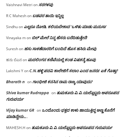
ಸರಗಳವು
Vaishnavi Metri
on
ಬಡವರ ತಾಯಿ ಇನ್ನಿಲ್ಲ
R C Mahesh
on
ಎಲ್ಲರೂ ನೋಡಿ, ಕಲಿಯಬೇಕಾದ ‘ಒಳಿತು ಮಾಡು ಮನುಸಾ’
Sindhu
on
ಬಿಲ್ ಮೇಲೆ ನಿನ್ನ ಹೆಸರು ಬರೆದಿಡುತ್ತೇನೆ!
Vinayaka m
on
ಹಸು ಸಾಕಣೆದಾರರಿಗೆ ಬಂದಿದೆ ಹೊಸ ಹಸಿರು ಮೇವು
Suresh
on
ಮದಲಿಂಗನ ಕಣಿವೆಯಲ್ಲಿ ಕಂಡ ವಿಷಕನ್ಯೆ ಹೂವು
ಹನು ಬಿಎನ
on
C.N.ಹಳ್ಳಿ ಪದವಿ ಕಾಲೇಜಿಗೆ ಸಲಾಂ‌ ಎಂದ ಜನರು! ಏಕೆ ಗೊತ್ತಾ?
Lakshmi Y
on
Bharath n
ಗಾಂಧೀಜಿ ಕನಸಿನ ರಾಮ ರಾಜ್ಯ ಯಾವುದು?
on
Shiva kumar Rudrappa
ತುಮಕೂರು‌ ವಿ.ವಿ.ಯಲ್ಲೊಬ್ಬರು ಅಪರೂಪದ
on
ಗುರುವರ್ಯ
Vijay kumar GR
ಒಂದೊಂದು ಭತ್ತದ ಕಾಳು ಹಾಯುತ್ತಿದ್ದ ಅಣ್ಣ ಕೊನೆಗೆ
on
ಮಾಡಿದ್ದೇನು….
ತುಮಕೂರು‌ ವಿ.ವಿ.ಯಲ್ಲೊಬ್ಬರು ಅಪರೂಪದ ಗುರುವರ್ಯ
MAHESH.H
on