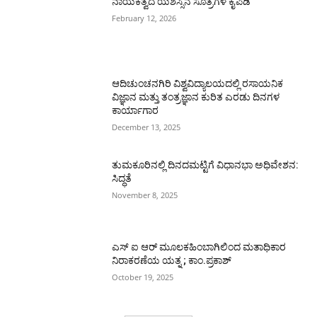
ನಾಯಕತ್ವದ ಯಶಸ್ಸಿನ ಸೂತ್ರಗಳ ಕೈಪಿಡಿ
February 12, 2026
ಆದಿಚುಂಚನಗಿರಿ ವಿಶ್ವವಿದ್ಯಾಲಯದಲ್ಲಿ ರಸಾಯನಿಕ
ವಿಜ್ಞಾನ ಮತ್ತು ತಂತ್ರಜ್ಞಾನ ಕುರಿತ ಎರಡು ದಿನಗಳ
ಕಾರ್ಯಾಗಾರ
December 13, 2025
ತುಮಕೂರಿನಲ್ಲಿ ದಿನದಮಟ್ಟಿಗೆ ವಿಧಾನಭಾ ಅಧಿವೇಶನ:
ಸಿದ್ಧತೆ
November 8, 2025
ಎಸ್ ಐ ಆರ್ ಮೂಲಕಹಿಂಬಾಗಿಲಿಂದ ಮತಾಧಿಕಾರ
ನಿರಾಕರಣೆಯ ಯತ್ನ ; ಕಾಂ.ಪ್ರಕಾಶ್
October 19, 2025