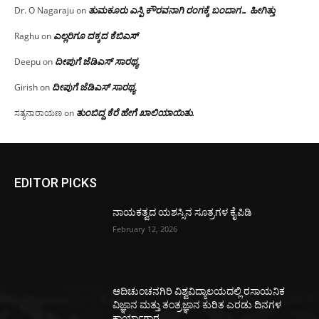
ತುಮಕೂರು ಎಸ್ಪಿ ಕೌರವನಾಗಿ ರಂಗಕ್ಕೆ ಬಂದಾಗ… ಹೀಗಿತ್ತು
Dr. O Nagaraju
on
ಎಲ್ಲರಿಗೂ ದಕ್ಕದ ಕೆಬಿಎಸ್
Raghu
on
ದೀಪುಗೆ ಜೆಡಿಎಸ್ ಸಾರಥ್ಯ
Deepu
on
ದೀಪುಗೆ ಜೆಡಿಎಸ್ ಸಾರಥ್ಯ
Girish
on
ತುಂಬಿದ್ದ ಕೆರೆ ಹೇಗೆ ಖಾಲಿಯಾಯಿತು.
ಸತ್ಯನಾರಾಯಣ
on
EDITOR PICKS
ನಾಯಕತ್ವದ ಯಶಸ್ಸಿನ ಸೂತ್ರಗಳ ಕೈಪಿಡಿ
February 12, 2026
ಆದಿಚುಂಚನಗಿರಿ ವಿಶ್ವವಿದ್ಯಾಲಯದಲ್ಲಿ ರಸಾಯನಿಕ
ವಿಜ್ಞಾನ ಮತ್ತು ತಂತ್ರಜ್ಞಾನ ಕುರಿತ ಎರಡು ದಿನಗಳ
ಕಾರ್ಯಾಗಾರ