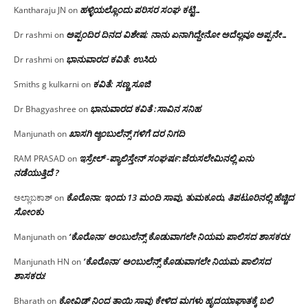
ಹಳ್ಳಿಯಲ್ಲೊಂದು ಪರಿಸರ ಸಂಘ ಕಟ್ಟಿ…
Kantharaju JN
on
ಅಪ್ಪಂದಿರ ದಿನದ ವಿಶೇಷ: ನಾನು ಏನಾಗಿದ್ದೇನೋ‌ ಅದೆಲ್ಲವೂ ಅಪ್ಪನೇ…
Dr rashmi
on
ಭಾನುವಾರದ ಕವಿತೆ: ಉಸಿರು
Dr rashmi
on
ಕವಿತೆ: ಸಣ್ಣ ಸೂಜಿ
Smiths g kulkarni
on
ಭಾನುವಾರದ ಕವಿತೆ :ಸಾವಿನ ಸನಿಹ
Dr Bhagyashree
on
ಖಾಸಗಿ ಆ್ಯಂಬುಲೆನ್ಸ್ ಗಳಿಗೆ ದರ ನಿಗದಿ
Manjunath
on
ಇಸ್ರೇಲ್ -ಪ್ಯಾಲಿಸ್ತೇನ್ ಸಂಘರ್ಷ:ಜೆರುಸಲೇಮಿನಲ್ಲಿ ಏನು
RAM PRASAD
on
ನಡೆಯುತ್ತಿದೆ ?
ಕೊರೊನಾ: ಇಂದು 13 ಮಂದಿ ಸಾವು, ತುಮಕೂರು, ತಿಪಟೂರಿನಲ್ಲಿ ಹೆಚ್ಚಿದ
ಅಲ್ಲಾಬಕಾಶ್
on
ಸೋಂಕು
‘ಕೊರೊನಾ’ ಅಂಬುಲೆನ್ಸ್ ಕೊಡುವಾಗಲೇ ನಿಯಮ ಪಾಲಿಸದ ಶಾಸಕರು!
Manjunath
on
‘ಕೊರೊನಾ’ ಅಂಬುಲೆನ್ಸ್ ಕೊಡುವಾಗಲೇ ನಿಯಮ ಪಾಲಿಸದ
Manjunath HN
on
ಶಾಸಕರು!
ಕೋವಿಡ್ ನಿಂದ ತಾಯಿ ಸಾವು ಕೇಳಿದ ಮಗಳು ಹೃದಯಾಘಾತಕ್ಕೆ ಬಲಿ
Bharath
on