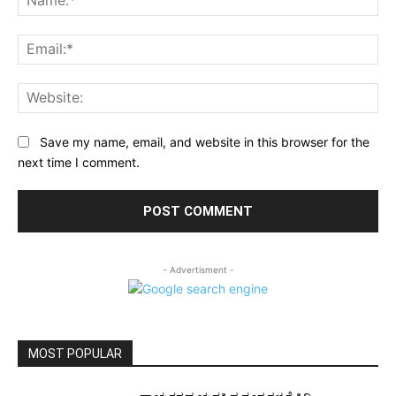
Ema
Web
Save my name, email, and website in this browser for the
next time I comment.
- Advertisment -
MOST POPULAR