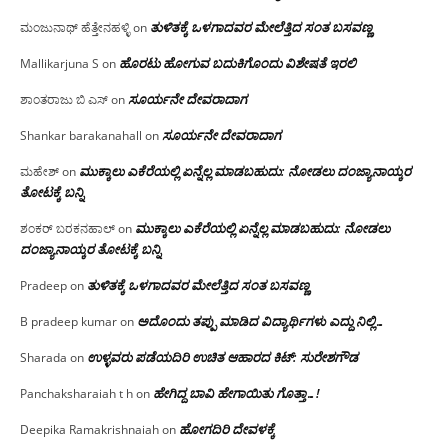
ತುಳಿತಕ್ಕೆ ಒಳಗಾದವರ ಮೇಲೆತ್ತಿದ ಸಂತ ಬಸವಣ್ಣ
ಮಂಜುನಾಥ್ ಹೆತ್ತೇನಹಳ್ಳಿ
on
ಹೊರಟು ಹೋಗುವ ಬದುಕಿಗೊಂದು ವಿಶೇಷತೆ ಇರಲಿ
Mallikarjuna S
on
ಸೂರ್ಯನೇ ದೇವರಾದಾಗ
ಶಾಂತರಾಜು ಬಿ ಎಸ್
on
ಸೂರ್ಯನೇ ದೇವರಾದಾಗ
Shankar barakanahall
on
ಮುಕ್ಕಾಲು ಎಕೆರೆಯಲ್ಲಿ ಏನ್ನೆಲ್ಲ‌ ಮಾಡಬಹುದು: ನೋಡಲು ದಂಜ್ಯಾನಾಯ್ಕರ
ಮಹೇಶ್
on
ತೋಟಕ್ಕೆ ಬನ್ನಿ
ಮುಕ್ಕಾಲು ಎಕೆರೆಯಲ್ಲಿ ಏನ್ನೆಲ್ಲ‌ ಮಾಡಬಹುದು: ನೋಡಲು
ಶಂಕರ್ ಬರಕನಹಾಲ್
on
ದಂಜ್ಯಾನಾಯ್ಕರ ತೋಟಕ್ಕೆ ಬನ್ನಿ
ತುಳಿತಕ್ಕೆ ಒಳಗಾದವರ ಮೇಲೆತ್ತಿದ ಸಂತ ಬಸವಣ್ಣ
Pradeep
on
ಅದೊಂದು ತಪ್ಪು ಮಾಡಿದ ವಿದ್ಯಾರ್ಥಿಗಳು ಎದ್ದು ನಿಲ್ಲಿ…
B pradeep kumar
on
ಉಳ್ಳವರು ಪಡೆಯದಿರಿ ಉಚಿತ ಆಹಾರದ ಕಿಟ್: ಸುರೇಶಗೌಡ
Sharada
on
ಹೇಗಿದ್ದ ಬಾವಿ ಹೇಗಾಯಿತು ಗೊತ್ತಾ…!
Panchaksharaiah t h
on
ಹೋಗದಿರಿ ದೇವಳಕ್ಕೆ
Deepika Ramakrishnaiah
on