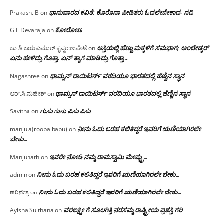
ಭಾನುವಾರದ ಕವಿತೆ: ಕೊರೊನಾ ಪೀಡಿತರು ಓದಲೇಬೇಕಾದ- ನದಿ
Prakash. B
on
ಕೋರೋಣ
G L Devaraja
on
ಆಸ್ತಿಯಲ್ಲಿ ಹೆಣ್ಣು ಮಕ್ಕಳಿಗೆ ಸಮಭಾಗ; ಅಂಬೇಡ್ಕರ್
ಚಾ ಶಿ ಜಯಕುಮಾರ್ ಕೃಷ್ಣರಾಜಪೇಟೆ
on
ಏನು ಹೇಳಿದ್ರು ಗೊತ್ತಾ, ಏನ್ ತ್ಯಾಗ ಮಾಡಿದ್ರು ಗೊತ್ತಾ…
ಥಾಮ್ಸನ್ ರಾಯಿಟರ್ಸ್ ವರದಿಯೂ ಭಾರತದಲ್ಲಿ ಹೆಣ್ಣಿನ ಸ್ಥಾನ‌
Nagashtee
on
ಥಾಮ್ಸನ್ ರಾಯಿಟರ್ಸ್ ವರದಿಯೂ ಭಾರತದಲ್ಲಿ ಹೆಣ್ಣಿನ ಸ್ಥಾನ‌
ಆರ್.ಸಿ.ಮಹೇಶ್
on
ಗುಸು ಗುಸು ಪಿಸು ಪಿಸು
Savitha
on
ನೀನು ಓದು ಬರಹ ಕಲಿತಿದ್ದರೆ ಇವರಿಗೆ ಋಣಿಯಾಗಿರಲೇ
manjula(roopa babu)
on
ಬೇಕು…
ಇವರೇ‌ ನೋಡಿ‌ ನಮ್ಮ‌ ರಾಮಸ್ವಾಮಿ ಮೇಷ್ಟ್ರು…
Manjunath
on
ನೀನು ಓದು ಬರಹ ಕಲಿತಿದ್ದರೆ ಇವರಿಗೆ ಋಣಿಯಾಗಿರಲೇ ಬೇಕು…
admin
on
ನೀನು ಓದು ಬರಹ ಕಲಿತಿದ್ದರೆ ಇವರಿಗೆ ಋಣಿಯಾಗಿರಲೇ ಬೇಕು…
ಹರಿನೇತ್ರ
on
ವರಲಕ್ಷ್ಮೀ ಗೆ ಸೂಲಗಿತ್ತಿ ನರಸಮ್ಮ‌ ರಾಷ್ಟ್ರೀಯ ಪ್ರಶಸ್ತಿ ಗರಿ
Ayisha Sulthana
on