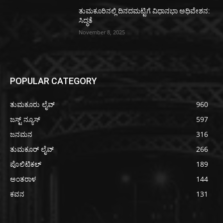
ತುಮಕೂರಿನಲ್ಲಿ ದಿನದಮಟ್ಟಿಗೆ ವಿಧಾನಭಾ ಅಧಿವೇಶನ:
ಸಿದ್ಧತೆ
November 8, 2025
POPULAR CATEGORY
ತುಮಕೂರು ಲೈವ್
960
ಜಸ್ಟ್ ನ್ಯೂಸ್
597
ಜನಮನ
316
ತುಮಕೂರ್ ಲೈವ್
266
ಪೊಲಿಟಿಕಲ್
189
ಅಂತರಾಳ
144
ಕವನ
131