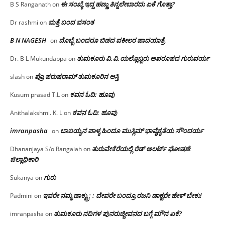
ಈ ಸಂಖ್ಯೆ ಇದ್ದ ಹಣ್ಣು ತಿನ್ನಲೇಬಾರದು ಏಕೆ ಗೊತ್ತಾ?
B S Ranganath
on
ಮತ್ತೆ ಬಂದ ವಸಂತ
Dr rashmi
on
B N NAGESH
ಬೊಬ್ಬೆ ಬಂದರೂ ಬಿಡದ ವಕೀಲರ ಪಾದಯಾತ್ರೆ
on
ತುಮಕೂರು‌ ವಿ.ವಿ.ಯಲ್ಲೊಬ್ಬರು ಅಪರೂಪದ ಗುರುವರ್ಯ
Dr. B L Mukundappa
on
ಪ್ರೊ.ಪರುಷರಾಮ್ ತುಮಕೂರಿನ ಆಸ್ತಿ
slash
on
ಕವನ ಓದಿ: ಹೂವು
Kusum prasad T.L
on
ಕವನ ಓದಿ: ಹೂವು
Anithalakshmi. K. L
on
imranpasha
ಬಾಬಯ್ಯನ ಪಾಳ್ಯ ಹಿಂದೂ ಮುಸ್ಲಿಮ್ ಭಾವೈಕ್ಯತೆಯ ಸೌಂದರ್ಯ
on
ತುರುವೇಕೆರೆಯಲ್ಲಿ ರೆಡ್ ಅಲರ್ಟ್ ಘೋಷಣೆ:
Dhananjaya S/o Rangaiah
on
ಜಿಲ್ಲಾಧಿಕಾರಿ
ಗುರು
Sukanya
on
ಇವರೇ ನಮ್ಮ ಡಾಕ್ಟ್ರು; : ದೇವರೇ ಬಂದ್ರೂ ರಜನಿ ಡಾಕ್ಟರೇ ಹೇಳ್ ಬೇಕು!
Padmini
on
ತುಮಕೂರು ನದಿಗಳ ಪುನರುಜ್ಜೀವನದ ಬಗ್ಗೆ ಮೌನ ಏಕೆ?
imranpasha
on