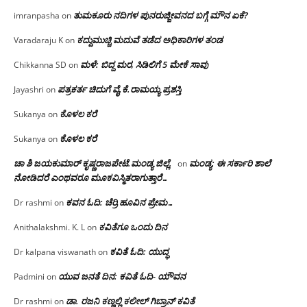
ತುಮಕೂರು ನದಿಗಳ ಪುನರುಜ್ಜೀವನದ ಬಗ್ಗೆ ಮೌನ ಏಕೆ?
imranpasha
on
ಕದ್ದುಮುಚ್ಚಿ ಮದುವೆ ತಡೆದ ಅಧಿಕಾರಿಗಳ ತಂಡ
Varadaraju K
on
ಮಳೆ: ಬಿದ್ದ ಮರ, ಸಿಡಿಲಿಗೆ 5 ಮೇಕೆ ಸಾವು
Chikkanna SD
on
ಪತ್ರಕರ್ತ ಚಿದುಗೆ ವೈ.ಕೆ.ರಾಮಯ್ಯ ಪ್ರಶಸ್ತಿ
Jayashri
on
ಕೊಳಲ ಕರೆ
Sukanya
on
ಕೊಳಲ ಕರೆ
Sukanya
on
ಚಾ ಶಿ ಜಯಕುಮಾರ್ ಕೃಷ್ಣರಾಜಪೇಟೆ.ಮಂಡ್ಯ ಜಿಲ್ಲೆ.
ಮಂಡ್ಯ: ಈ ಸರ್ಕಾರಿ ಶಾಲೆ
on
ನೋಡಿದರೆ ಎಂಥವರೂ ಮೂಕವಿಸ್ಮಿತರಾಗುತ್ತಾರೆ…
ಕವನ ಓದಿ: ಚೆರ್ರಿ ಹೂವಿನ ಪ್ರೇಮ…
Dr rashmi
on
ಕವಿತೆಗೂ ಒಂದು ದಿನ
Anithalakshmi. K. L
on
ಕವಿತೆ ಓದಿ: ಯುದ್ಧ
Dr kalpana viswanath
on
ಯುವ ಜನತೆ ದಿನ: ಕವಿತೆ ಓದಿ- ಯೌವನ
Padmini
on
ಡಾ. ರಜನಿ‌ ಕಣ್ಣಲ್ಲಿ ಕಲೀಲ್ ಗಿಬ್ರಾನ್ ಕವಿತೆ
Dr rashmi
on