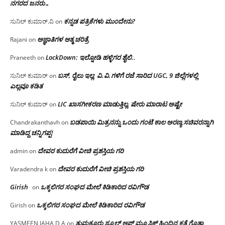
ನಗರದ ಜನರು…
ಕನ್ನಡ ಪತ್ರಿಕೆಗಳು ಮುಂದೇನು?
ಸುನಿಲ್ ಕುಮಾರ್.ವಿ
on
ಅಜ್ಞಾತಿಗಳ ಆತ್ಮ ಚರಿತ್ರೆ
Rajani
on
LockDown: ಇಲ್ನೋಡಿ ಹಳ್ಳಿಗರ ಶೈಲಿ..
Praneeth
on
ಬಸ್, ರೈಲು ಇಲ್ಲ; ವಿ.ವಿ.ಗಳಿಗೆ ರಜೆ ಸಾರಿದ UGC, 9 ಜಿಲ್ಲೆಗಳಲ್ಲಿ
ಸುನಿಲ್ ಕುಮಾರ್
on
ಎಲ್ಲವೂ ಕಡಿತ
LIC ಖಾಸಗೀಕರಣ ಮಾಡುತ್ತಿಲ್ಲ, ಷೇರು ಮಾರಾಟ ಅಷ್ಟೇ
ಸುನಿಲ್ ಕುಮಾರ್
on
ಬಡಪಾಯಿ ಮಿತ್ರನನ್ನು ಒಂದು ಗಂಟೆ ಕಾಲ ಅರಣ್ಯ ಸಚಿವರನ್ನಾಗಿ
Chandrakanthavh
on
ಮಾಡಿದ್ದ ಚನ್ನಿಗಪ್ಪ!
ದೇವರ ಕುದುರೆಗೆ ವೀಚಿ ಪ್ರಶಸ್ತಿಯ ಗರಿ
admin
on
ದೇವರ ಕುದುರೆಗೆ ವೀಚಿ ಪ್ರಶಸ್ತಿಯ ಗರಿ
Varadendra k
on
Girish
ಒಕ್ಕಲಿಗರ ಸಂಘದ ಮೇಲೆ ಕಿಡಿಕಾರಿದ ರವಿಗೌಡ
on
ಒಕ್ಕಲಿಗರ ಸಂಘದ ಮೇಲೆ ಕಿಡಿಕಾರಿದ ರವಿಗೌಡ
Girish
on
ತುಮಕೂರು ಸ್ಕೂಲ್ ಆಫ್ ಮ್ಯೂಸಿಕ್ ಹಿಂದಿನ ಕತೆ ಗೊತ್ತಾ
YASMEEN JAHA D A
on