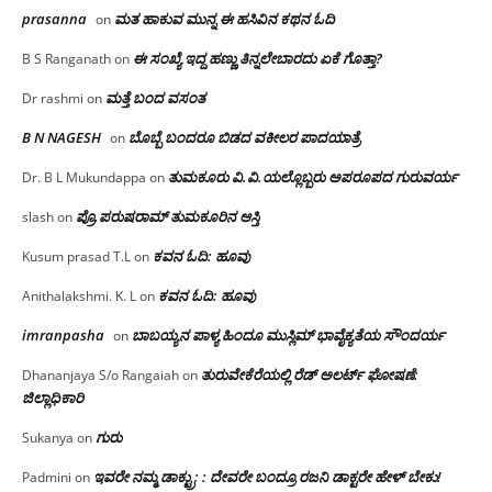
prasanna
ಮತ ಹಾಕುವ ಮುನ್ನ ಈ ಹಸಿವಿನ ಕಥನ ಓದಿ
on
ಈ ಸಂಖ್ಯೆ ಇದ್ದ ಹಣ್ಣು ತಿನ್ನಲೇಬಾರದು ಏಕೆ ಗೊತ್ತಾ?
B S Ranganath
on
ಮತ್ತೆ ಬಂದ ವಸಂತ
Dr rashmi
on
B N NAGESH
ಬೊಬ್ಬೆ ಬಂದರೂ ಬಿಡದ ವಕೀಲರ ಪಾದಯಾತ್ರೆ
on
ತುಮಕೂರು‌ ವಿ.ವಿ.ಯಲ್ಲೊಬ್ಬರು ಅಪರೂಪದ ಗುರುವರ್ಯ
Dr. B L Mukundappa
on
ಪ್ರೊ.ಪರುಷರಾಮ್ ತುಮಕೂರಿನ ಆಸ್ತಿ
slash
on
ಕವನ ಓದಿ: ಹೂವು
Kusum prasad T.L
on
ಕವನ ಓದಿ: ಹೂವು
Anithalakshmi. K. L
on
imranpasha
ಬಾಬಯ್ಯನ ಪಾಳ್ಯ ಹಿಂದೂ ಮುಸ್ಲಿಮ್ ಭಾವೈಕ್ಯತೆಯ ಸೌಂದರ್ಯ
on
ತುರುವೇಕೆರೆಯಲ್ಲಿ ರೆಡ್ ಅಲರ್ಟ್ ಘೋಷಣೆ:
Dhananjaya S/o Rangaiah
on
ಜಿಲ್ಲಾಧಿಕಾರಿ
ಗುರು
Sukanya
on
ಇವರೇ ನಮ್ಮ ಡಾಕ್ಟ್ರು; : ದೇವರೇ ಬಂದ್ರೂ ರಜನಿ ಡಾಕ್ಟರೇ ಹೇಳ್ ಬೇಕು!
Padmini
on