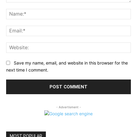
Comment:
Na
Ema
Web
Save my name, email, and website in this browser for the
next time I comment.
- Advertisment -
MOST POPULAR