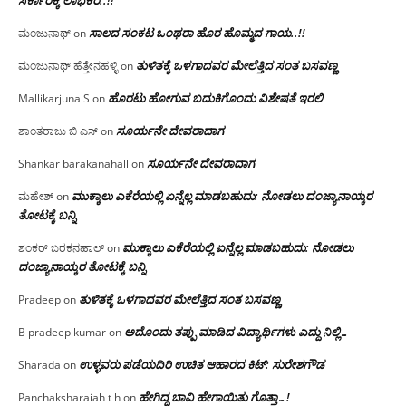
ಸಾಲದ ಸಂಕಟ ಒಂಥರಾ ಹೊರ ಹೊಮ್ಮದ ಗಾಯ..!!
ಮಂಜುನಾಥ್
on
ತುಳಿತಕ್ಕೆ ಒಳಗಾದವರ ಮೇಲೆತ್ತಿದ ಸಂತ ಬಸವಣ್ಣ
ಮಂಜುನಾಥ್ ಹೆತ್ತೇನಹಳ್ಳಿ
on
ಹೊರಟು ಹೋಗುವ ಬದುಕಿಗೊಂದು ವಿಶೇಷತೆ ಇರಲಿ
Mallikarjuna S
on
ಸೂರ್ಯನೇ ದೇವರಾದಾಗ
ಶಾಂತರಾಜು ಬಿ ಎಸ್
on
ಸೂರ್ಯನೇ ದೇವರಾದಾಗ
Shankar barakanahall
on
ಮುಕ್ಕಾಲು ಎಕೆರೆಯಲ್ಲಿ ಏನ್ನೆಲ್ಲ‌ ಮಾಡಬಹುದು: ನೋಡಲು ದಂಜ್ಯಾನಾಯ್ಕರ
ಮಹೇಶ್
on
ತೋಟಕ್ಕೆ ಬನ್ನಿ
ಮುಕ್ಕಾಲು ಎಕೆರೆಯಲ್ಲಿ ಏನ್ನೆಲ್ಲ‌ ಮಾಡಬಹುದು: ನೋಡಲು
ಶಂಕರ್ ಬರಕನಹಾಲ್
on
ದಂಜ್ಯಾನಾಯ್ಕರ ತೋಟಕ್ಕೆ ಬನ್ನಿ
ತುಳಿತಕ್ಕೆ ಒಳಗಾದವರ ಮೇಲೆತ್ತಿದ ಸಂತ ಬಸವಣ್ಣ
Pradeep
on
ಅದೊಂದು ತಪ್ಪು ಮಾಡಿದ ವಿದ್ಯಾರ್ಥಿಗಳು ಎದ್ದು ನಿಲ್ಲಿ…
B pradeep kumar
on
ಉಳ್ಳವರು ಪಡೆಯದಿರಿ ಉಚಿತ ಆಹಾರದ ಕಿಟ್: ಸುರೇಶಗೌಡ
Sharada
on
ಹೇಗಿದ್ದ ಬಾವಿ ಹೇಗಾಯಿತು ಗೊತ್ತಾ…!
Panchaksharaiah t h
on