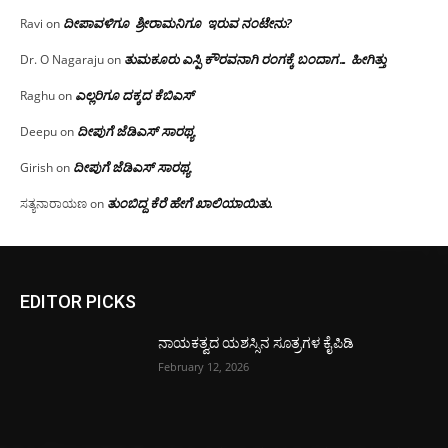
ದೀಪಾವಳಿಗೂ ಶ್ರೀರಾಮನಿಗೂ ಇರುವ ನಂಟೇನು?
Ravi
on
ತುಮಕೂರು ಎಸ್ಪಿ ಕೌರವನಾಗಿ ರಂಗಕ್ಕೆ ಬಂದಾಗ… ಹೀಗಿತ್ತು
Dr. O Nagaraju
on
ಎಲ್ಲರಿಗೂ ದಕ್ಕದ ಕೆಬಿಎಸ್
Raghu
on
ದೀಪುಗೆ ಜೆಡಿಎಸ್ ಸಾರಥ್ಯ
Deepu
on
ದೀಪುಗೆ ಜೆಡಿಎಸ್ ಸಾರಥ್ಯ
Girish
on
ತುಂಬಿದ್ದ ಕೆರೆ ಹೇಗೆ ಖಾಲಿಯಾಯಿತು.
ಸತ್ಯನಾರಾಯಣ
on
EDITOR PICKS
ನಾಯಕತ್ವದ ಯಶಸ್ಸಿನ ಸೂತ್ರಗಳ ಕೈಪಿಡಿ
February 12, 2026