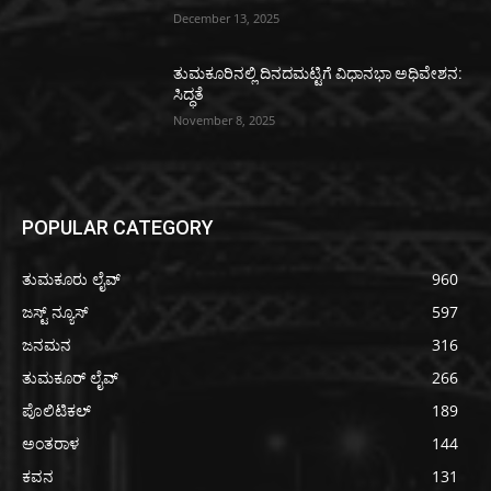
December 13, 2025
ತುಮಕೂರಿನಲ್ಲಿ ದಿನದಮಟ್ಟಿಗೆ ವಿಧಾನಭಾ ಅಧಿವೇಶನ:
ಸಿದ್ಧತೆ
November 8, 2025
POPULAR CATEGORY
ತುಮಕೂರು ಲೈವ್
960
ಜಸ್ಟ್ ನ್ಯೂಸ್
597
ಜನಮನ
316
ತುಮಕೂರ್ ಲೈವ್
266
ಪೊಲಿಟಿಕಲ್
189
ಅಂತರಾಳ
144
ಕವನ
131