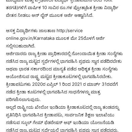
ತರಗತಿ)ಗಳಿಗೆ ವಾರ್ಷಿಕ 10 ಸಾವಿರ ರೂ.ಗಳ ಪ್ರೋತ್ಸಾಹಿತ ಕ್ರೀಡಾ ವಿದ್ಯಾರ್ಥಿ
ವೇತನ ನೀಡಲು ಆನ್ ಲೈನ್ ಮೂಲಕ ಅರ್ಜಿ ಆಹ್ವಾನಿಸಿದೆ.
ಆಸಕ್ತ ವಿದ್ಯಾರ್ಥಿಗಳು ಜಾಲತಾಣ http:/service
online.gov.in/Karnataka ಮೂಲಕ ಮೇ 25ರೊಳಗೆ ಅರ್ಜಿ
ಸಲ್ಲಿಸಬಹುದಾಗಿದೆ.
ಅರ್ಜಿದಾರರು ರಾಜ್ಯ ಕ್ರೀಡಾ ಪ್ರಾಧಿಕಾರದಲ್ಲಿ ನೋಂದಾಯಿತ ಕ್ರೀಡಾ ಸಂಸ್ಥೆಗಳು
ನಡೆಸಿದ ರಾಜ್ಯ ಮಟ್ಟದ ಸ್ಪರ್ಧೆಗಳಲ್ಲಿ ಭಾಗವಹಿಸಿ ಪ್ರಥಮ ಸ್ಥಾನ ಪಡೆದಿರಬೇಕು
ಅಥವಾ ಭಾರತ ಸರ್ಕಾರದಿಂದ ಮಾನ್ಯತೆ ಪಡೆದ ಅಧಿಕೃತ ಕ್ರೀಡಾ ಸಂಸ್ಥೆಗಳು
ಆಯೋಜಿಸುವ ರಾಷ್ಟ್ರ ಮಟ್ಟದ ಕ್ರೀಡಾಕೂಟಗಳಲ್ಲಿ ಭಾಗವಹಿಸಿರಬೇಕು.
ಕ್ರೀಡಾಪಟುಗಳು 2020ರ ಏಪ್ರಿಲ್ 1 ರಿಂದ 2021 ರ ಮಾರ್ಚ್ 31ರವರೆಗೆ
ನಡೆದ ಕ್ರೀಡಾ ಕೂಟಗಳಲ್ಲಿ ಭಾಗವಹಿಸಿದ ಸಾಧನೆಗಳನ್ನು ಮಾತ್ರ
ಪರಿಗಣಿಸಲಾಗುವುದು.
ಅಲ್ಲದೆ ರಾಷ್ಟ್ರೀಯ ಖೇಲೋ ಇಂಡಿಯಾ ಕ್ರೀಡಾಕೂಟದಲ್ಲಿ ರಾಜ್ಯ ತಂಡವನ್ನು
ಪ್ರತಿನಿಧಿಸಿ ಭಾಗವಹಿಸಿದ ಕ್ರೀಡಾಪಟು, ಸಾರ್ವಜನಿಕ ಶಿಕ್ಷಣ ಇಲಾಖೆಯು
ನಡೆಸುವ ಸ್ಕೂಲ್ ಗೇಮ್ ಫೆಡರೇಷನ್ ಆಫ್ ಇಂಡಿಯಾ ಯೋಜನೆಯಡಿ
ನಡೆಸಿದ ರಾಜ್ಯ ಮಟ್ಟದ ಸ್ಪರ್ಧೆಯಲ್ಲಿ ಭಾಗವಹಿಸಿ ಪ್ರಥಮ ಸ್ಥಾನ ಪಡೆದವರು,