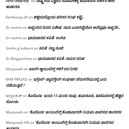
lieleTewplory
ರಾಷ್ಟ್ರೀಯ ವಿಜ್ಞಾನ ಸಮಾವೇಶಕ್ಕೆ‌ ತುಮಕೂರು ಸರ್ಕಾರಿ ಶಾಲೆ
on
ಹುಡುಗರು
ಹಳ್ಳಿಯಲ್ಲೊಂದು ಪರಿಸರ ಸಂಘ ಕಟ್ಟಿ…
Kantharaju JN
on
ಅಪ್ಪಂದಿರ ದಿನದ ವಿಶೇಷ: ನಾನು ಏನಾಗಿದ್ದೇನೋ‌ ಅದೆಲ್ಲವೂ ಅಪ್ಪನೇ…
Dr rashmi
on
ಭಾನುವಾರದ ಕವಿತೆ: ಉಸಿರು
Dr rashmi
on
ಕವಿತೆ: ಸಣ್ಣ ಸೂಜಿ
Smiths g kulkarni
on
ಭಾನುವಾರದ ಕವಿತೆ :ಸಾವಿನ ಸನಿಹ
Dr Bhagyashree
on
ಖಾಸಗಿ ಆ್ಯಂಬುಲೆನ್ಸ್ ಗಳಿಗೆ ದರ ನಿಗದಿ
Manjunath
on
ಇಸ್ರೇಲ್ -ಪ್ಯಾಲಿಸ್ತೇನ್ ಸಂಘರ್ಷ:ಜೆರುಸಲೇಮಿನಲ್ಲಿ ಏನು
RAM PRASAD
on
ನಡೆಯುತ್ತಿದೆ ?
ಕೊರೊನಾ: ಇಂದು 13 ಮಂದಿ ಸಾವು, ತುಮಕೂರು, ತಿಪಟೂರಿನಲ್ಲಿ ಹೆಚ್ಚಿದ
ಅಲ್ಲಾಬಕಾಶ್
on
ಸೋಂಕು
‘ಕೊರೊನಾ’ ಅಂಬುಲೆನ್ಸ್ ಕೊಡುವಾಗಲೇ ನಿಯಮ ಪಾಲಿಸದ ಶಾಸಕರು!
Manjunath
on
‘ಕೊರೊನಾ’ ಅಂಬುಲೆನ್ಸ್ ಕೊಡುವಾಗಲೇ ನಿಯಮ ಪಾಲಿಸದ
Manjunath HN
on
ಶಾಸಕರು!