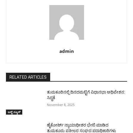
admin
RELATED ARTICLES
ತುಮಕೂರಿನಲ್ಲಿ ದಿನದಮಟ್ಟಿಗೆ ವಿಧಾನಭಾ ಅಧಿವೇಶನ:
ಸಿದ್ಧತೆ
November 8, 2025
ಜಸ್ಟ್ ನ್ಯೂಸ್
ಹೈಕೋರ್ಟ್ ನ್ಯಾಯಾಧೀಶರ ಭೇಟಿ ಮಾಡಿದ
ತುಮಕೂರು ವಕೀಲರ ಸಂಘದ ಪದಾಧಿಕಾರಿಗಳು