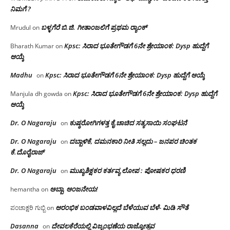
ನಿಮಗೆ ?
ಬಳ್ಳಗೆರೆ ಬಿ.ಜಿ. ಗೀತಾಂಜಲಿಗೆ ಪ್ರಥಮ ರ‌್ಯಾಂಕ್
Mrudul
on
Kpsc: ಸಿರಾದ ಭೂತೇಗೌಡಗೆ 6ನೇ ಶ್ರೇಯಾಂಕ: Dysp ಹುದ್ದೆಗೆ
Bharath Kumar
on
ಆಯ್ಕೆ
Madhu
Kpsc: ಸಿರಾದ ಭೂತೇಗೌಡಗೆ 6ನೇ ಶ್ರೇಯಾಂಕ: Dysp ಹುದ್ದೆಗೆ ಆಯ್ಕೆ
on
Kpsc: ಸಿರಾದ ಭೂತೇಗೌಡಗೆ 6ನೇ ಶ್ರೇಯಾಂಕ: Dysp ಹುದ್ದೆಗೆ
Manjula dh gowda
on
ಆಯ್ಕೆ
Dr. O Nagaraju
ಕುಷ್ಠರೋಗಿಗಳತ್ತ ಕೈ ಚಾಚಿದ ಸತ್ಯಸಾಯಿ ಸಂಘಟನೆ
on
Dr. O Nagaraju
ದಬ್ಬಾಳಿಕೆ, ದಮನಕಾರಿ ನೀತಿ ಸಲ್ಲದು – ಜನಪರ ಚಿಂತಕ
on
ಕೆ.ದೊರೈರಾಜ್
Dr. O Nagaraju
ಮುಖ್ಯಶಿಕ್ಷಕರ ಕರ್ತವ್ಯ ಲೋಪ : ಪೋಷಕರ ಧರಣಿ
on
ಅಬ್ಬಾ, ಆಂಜನೇಯ!
hemantha
on
ಆರಂಭಿಕ ಬಂಡವಾಳವಿಲ್ಲದೆ ಬೆಳೆಯುವ ಬೆಳೆ- ಮಿಡಿ ಸೌತೆ
ಪಂಚಾಕ್ಷರಿ ಗುಬ್ಬಿ
on
Dasanna
ದೇವಲಕೆರೆಯಲ್ಲಿ ವಿಜೃಂಭಣೆಯ ರಾಜ್ಯೋತ್ಸವ
on