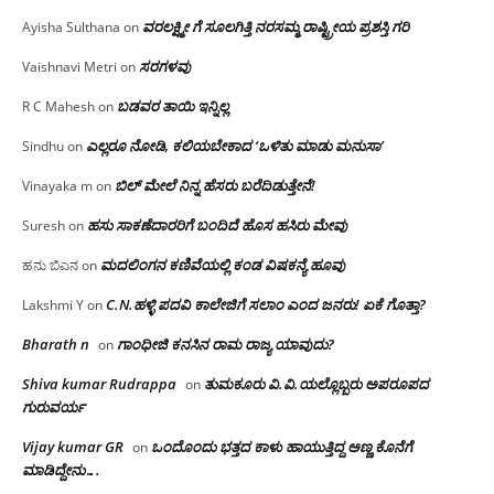
ವರಲಕ್ಷ್ಮೀ ಗೆ ಸೂಲಗಿತ್ತಿ ನರಸಮ್ಮ‌ ರಾಷ್ಟ್ರೀಯ ಪ್ರಶಸ್ತಿ ಗರಿ
Ayisha Sulthana
on
ಸರಗಳವು
Vaishnavi Metri
on
ಬಡವರ ತಾಯಿ ಇನ್ನಿಲ್ಲ
R C Mahesh
on
ಎಲ್ಲರೂ ನೋಡಿ, ಕಲಿಯಬೇಕಾದ ‘ಒಳಿತು ಮಾಡು ಮನುಸಾ’
Sindhu
on
ಬಿಲ್ ಮೇಲೆ ನಿನ್ನ ಹೆಸರು ಬರೆದಿಡುತ್ತೇನೆ!
Vinayaka m
on
ಹಸು ಸಾಕಣೆದಾರರಿಗೆ ಬಂದಿದೆ ಹೊಸ ಹಸಿರು ಮೇವು
Suresh
on
ಮದಲಿಂಗನ ಕಣಿವೆಯಲ್ಲಿ ಕಂಡ ವಿಷಕನ್ಯೆ ಹೂವು
ಹನು ಬಿಎನ
on
C.N.ಹಳ್ಳಿ ಪದವಿ ಕಾಲೇಜಿಗೆ ಸಲಾಂ‌ ಎಂದ ಜನರು! ಏಕೆ ಗೊತ್ತಾ?
Lakshmi Y
on
Bharath n
ಗಾಂಧೀಜಿ ಕನಸಿನ ರಾಮ ರಾಜ್ಯ ಯಾವುದು?
on
Shiva kumar Rudrappa
ತುಮಕೂರು‌ ವಿ.ವಿ.ಯಲ್ಲೊಬ್ಬರು ಅಪರೂಪದ
on
ಗುರುವರ್ಯ
Vijay kumar GR
ಒಂದೊಂದು ಭತ್ತದ ಕಾಳು ಹಾಯುತ್ತಿದ್ದ ಅಣ್ಣ ಕೊನೆಗೆ
on
ಮಾಡಿದ್ದೇನು….