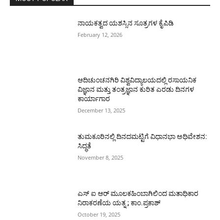
ನಾಯಕತ್ವದ ಯಶಸ್ಸಿನ ಸೂತ್ರಗಳ ಕೈಪಿಡಿ
February 12, 2026
ಆದಿಚುಂಚನಗಿರಿ ವಿಶ್ವವಿದ್ಯಾಲಯದಲ್ಲಿ ರಸಾಯನಿಕ
ವಿಜ್ಞಾನ ಮತ್ತು ತಂತ್ರಜ್ಞಾನ ಕುರಿತ ಎರಡು ದಿನಗಳ
ಕಾರ್ಯಾಗಾರ
December 13, 2025
ತುಮಕೂರಿನಲ್ಲಿ ದಿನದಮಟ್ಟಿಗೆ ವಿಧಾನಭಾ ಅಧಿವೇಶನ:
ಸಿದ್ಧತೆ
November 8, 2025
ಎಸ್ ಐ ಆರ್ ಮೂಲಕಹಿಂಬಾಗಿಲಿಂದ ಮತಾಧಿಕಾರ
ನಿರಾಕರಣೆಯ ಯತ್ನ ; ಕಾಂ.ಪ್ರಕಾಶ್
October 19, 2025