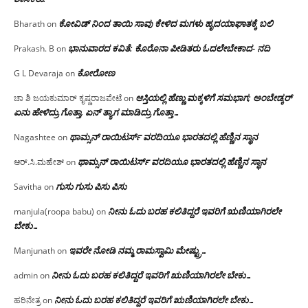
ಕೋವಿಡ್ ನಿಂದ ತಾಯಿ ಸಾವು ಕೇಳಿದ ಮಗಳು ಹೃದಯಾಘಾತಕ್ಕೆ ಬಲಿ
Bharath
on
ಭಾನುವಾರದ ಕವಿತೆ: ಕೊರೊನಾ ಪೀಡಿತರು ಓದಲೇಬೇಕಾದ- ನದಿ
Prakash. B
on
ಕೋರೋಣ
G L Devaraja
on
ಆಸ್ತಿಯಲ್ಲಿ ಹೆಣ್ಣು ಮಕ್ಕಳಿಗೆ ಸಮಭಾಗ; ಅಂಬೇಡ್ಕರ್
ಚಾ ಶಿ ಜಯಕುಮಾರ್ ಕೃಷ್ಣರಾಜಪೇಟೆ
on
ಏನು ಹೇಳಿದ್ರು ಗೊತ್ತಾ, ಏನ್ ತ್ಯಾಗ ಮಾಡಿದ್ರು ಗೊತ್ತಾ…
ಥಾಮ್ಸನ್ ರಾಯಿಟರ್ಸ್ ವರದಿಯೂ ಭಾರತದಲ್ಲಿ ಹೆಣ್ಣಿನ ಸ್ಥಾನ‌
Nagashtee
on
ಥಾಮ್ಸನ್ ರಾಯಿಟರ್ಸ್ ವರದಿಯೂ ಭಾರತದಲ್ಲಿ ಹೆಣ್ಣಿನ ಸ್ಥಾನ‌
ಆರ್.ಸಿ.ಮಹೇಶ್
on
ಗುಸು ಗುಸು ಪಿಸು ಪಿಸು
Savitha
on
ನೀನು ಓದು ಬರಹ ಕಲಿತಿದ್ದರೆ ಇವರಿಗೆ ಋಣಿಯಾಗಿರಲೇ
manjula(roopa babu)
on
ಬೇಕು…
ಇವರೇ‌ ನೋಡಿ‌ ನಮ್ಮ‌ ರಾಮಸ್ವಾಮಿ ಮೇಷ್ಟ್ರು…
Manjunath
on
ನೀನು ಓದು ಬರಹ ಕಲಿತಿದ್ದರೆ ಇವರಿಗೆ ಋಣಿಯಾಗಿರಲೇ ಬೇಕು…
admin
on
ನೀನು ಓದು ಬರಹ ಕಲಿತಿದ್ದರೆ ಇವರಿಗೆ ಋಣಿಯಾಗಿರಲೇ ಬೇಕು…
ಹರಿನೇತ್ರ
on