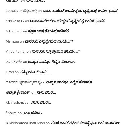
Karthik
ನಾನು ಬಿದಿರು…
on
ಬಾಬಾ ಸಾಹೇಬ್ ಅಂಬೇಡ್ಕರರ ದೃಷ್ಟಿಯಲ್ಲಿ ಆದರ್ಶ ಭಾರತ
ಮಂಜುನಾಥ್ ಹೆತ್ತೇನಹಳ್ಳಿ
on
ಬಾಬಾ ಸಾಹೇಬ್ ಅಂಬೇಡ್ಕರರ ದೃಷ್ಟಿಯಲ್ಲಿ ಆದರ್ಶ ಭಾರತ
Srinivasa rk
on
ಕನ್ನಡ ಭಾಷೆ ಶೋಕಿಯಾಗದಿರಲಿ
Nikhil Patil
on
ನಾನರಿಯೆ ನಿನ್ನ ಪ್ರೇಮದ ಪರಿಯ…!!!
Mamtaa
on
ನಾನರಿಯೆ ನಿನ್ನ ಪ್ರೇಮದ ಪರಿಯ…!!!
Vinod Kumar
on
ಅಮ್ಮನ ವಾರವೂ, ಗಿಣ್ಣಿನ ಸೊಬಗೂ…
ವಸಂತ್ ಗೌಡ
on
ನನ್ನೊಳಗಿನ ಜೀವವೇ……
Kiran
on
ಅಮ್ಮನ ವಾರವೂ, ಗಿಣ್ಣಿನ ಸೊಬಗೂ…
ಲೋಕೇಶ್ ಭೈರನಾಯ್ಕನಹಳ್ಳಿ
on
ಅಮೃತ ಶ್ರೀಕಾಂತ್
ನಾನು ಬಿದಿರು…
on
ನಾನು ಬಿದಿರು…
Akhilesh.m.k
on
ನಾನು ಬಿದಿರು…
Shreya
on
ಮಾಜಿ ಶಾಸಕ ರಫೀಕ್ ಕೆಲಸಕ್ಕೆ ಫಿದಾ ಆದ ತುಮಕೂರು
B.Mohammed Raffi Khan
on