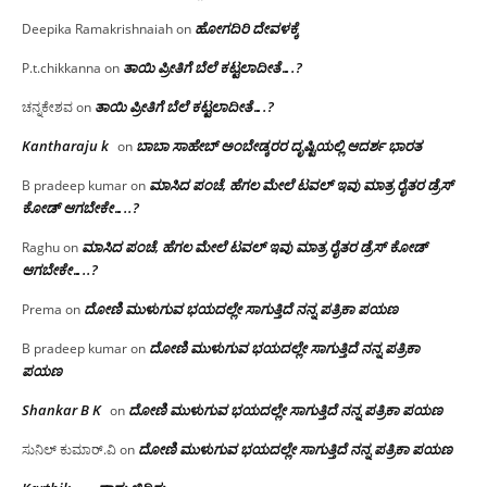
ಹೋಗದಿರಿ ದೇವಳಕ್ಕೆ
Deepika Ramakrishnaiah
on
ತಾಯಿ ಪ್ರೀತಿಗೆ ಬೆಲೆ ಕಟ್ಟಲಾದೀತೆ….?
P.t.chikkanna
on
ತಾಯಿ ಪ್ರೀತಿಗೆ ಬೆಲೆ ಕಟ್ಟಲಾದೀತೆ….?
ಚನ್ನಕೇಶವ
on
Kantharaju k
ಬಾಬಾ ಸಾಹೇಬ್ ಅಂಬೇಡ್ಕರರ ದೃಷ್ಟಿಯಲ್ಲಿ ಆದರ್ಶ ಭಾರತ
on
ಮಾಸಿದ ಪಂಚೆ, ಹೆಗಲ ಮೇಲೆ ಟವಲ್‌ ಇವು ಮಾತ್ರ ರೈತರ ಡ್ರೆಸ್‌
B pradeep kumar
on
ಕೋಡ್ ಆಗಬೇಕೇ…..?‌
ಮಾಸಿದ ಪಂಚೆ, ಹೆಗಲ ಮೇಲೆ ಟವಲ್‌ ಇವು ಮಾತ್ರ ರೈತರ ಡ್ರೆಸ್‌ ಕೋಡ್
Raghu
on
ಆಗಬೇಕೇ…..?‌
ದೋಣಿ ಮುಳುಗುವ ಭಯದಲ್ಲೇ ಸಾಗುತ್ತಿದೆ ನನ್ನ ಪತ್ರಿಕಾ ಪಯಣ
Prema
on
ದೋಣಿ ಮುಳುಗುವ ಭಯದಲ್ಲೇ ಸಾಗುತ್ತಿದೆ ನನ್ನ ಪತ್ರಿಕಾ
B pradeep kumar
on
ಪಯಣ
Shankar B K
ದೋಣಿ ಮುಳುಗುವ ಭಯದಲ್ಲೇ ಸಾಗುತ್ತಿದೆ ನನ್ನ ಪತ್ರಿಕಾ ಪಯಣ
on
ದೋಣಿ ಮುಳುಗುವ ಭಯದಲ್ಲೇ ಸಾಗುತ್ತಿದೆ ನನ್ನ ಪತ್ರಿಕಾ ಪಯಣ
ಸುನಿಲ್ ಕುಮಾರ್.ವಿ
on