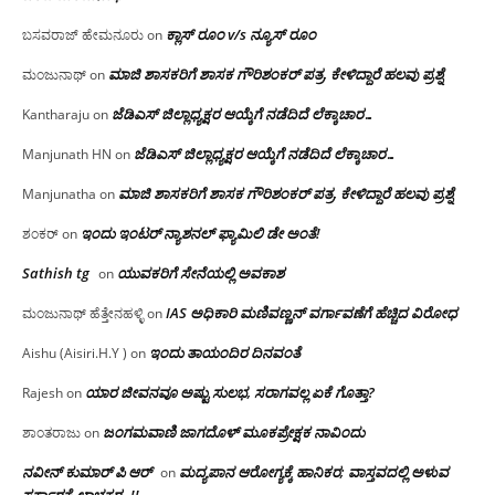
ಕ್ಲಾಸ್ ರೂಂ v/s ನ್ಯೂಸ್ ರೂಂ
ಬಸವರಾಜ್ ಹೇಮನೂರು
on
ಮಾಜಿ ಶಾಸಕರಿಗೆ ಶಾಸಕ ಗೌರಿಶಂಕರ್ ಪತ್ರ, ಕೇಳಿದ್ದಾರೆ ಹಲವು ಪ್ರಶ್ನೆ
ಮಂಜುನಾಥ್
on
ಜೆಡಿಎಸ್ ಜಿಲ್ಲಾಧ್ಯಕ್ಷರ ಆಯ್ಕೆಗೆ ನಡೆದಿದೆ ಲೆಕ್ಕಾಚಾರ…
Kantharaju
on
ಜೆಡಿಎಸ್ ಜಿಲ್ಲಾಧ್ಯಕ್ಷರ ಆಯ್ಕೆಗೆ ನಡೆದಿದೆ ಲೆಕ್ಕಾಚಾರ…
Manjunath HN
on
ಮಾಜಿ ಶಾಸಕರಿಗೆ ಶಾಸಕ ಗೌರಿಶಂಕರ್ ಪತ್ರ, ಕೇಳಿದ್ದಾರೆ ಹಲವು ಪ್ರಶ್ನೆ
Manjunatha
on
ಇಂದು ಇಂಟರ್ ನ್ಯಾಶನಲ್ ಫ್ಯಾಮಿಲಿ ಡೇ ಅಂತೆ!
ಶಂಕರ್
on
Sathish tg
ಯುವಕರಿಗೆ ಸೇನೆಯಲ್ಲಿ ಅವಕಾಶ
on
IAS ಅಧಿಕಾರಿ ಮಣಿವಣ್ಣನ್ ವರ್ಗಾವಣೆಗೆ ಹೆಚ್ಚಿದ‌ ವಿರೋಧ
ಮಂಜುನಾಥ್ ಹೆತ್ತೇನಹಳ್ಳಿ
on
ಇಂದು ತಾಯಂದಿರ ದಿನವಂತೆ
Aishu (Aisiri.H.Y )
on
ಯಾರ ಜೀವನವೂ ಅಷ್ಟು ಸುಲಭ, ಸರಾಗವಲ್ಲ ಏಕೆ ಗೊತ್ತಾ?
Rajesh
on
ಜಂಗಮವಾಣಿ ಜಾಗದೊಳ್ ಮೂಕಪ್ರೇಕ್ಷಕ ನಾವಿಂದು
ಶಾಂತರಾಜು
on
ನವೀನ್ ಕುಮಾರ್ ಪಿ ಆರ್
ಮದ್ಯಪಾನ ಆರೋಗ್ಯಕ್ಕೆ ಹಾನಿಕರ; ವಾಸ್ತವದಲ್ಲಿ ಅಳುವ
on
ಸರ್ಕಾರಕ್ಕೆ ಲಾಭಕರ..!!