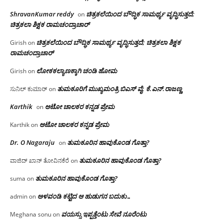
ShravanKumar reddy
ಚಿತ್ರಕಲೆಯಿಂದ ಬೌದ್ಧಿಕ ಸಾಮರ್ಥ್ಯ ವೃದ್ಧಿಸುತ್ತದೆ;
on
ಚಿತ್ರಕಲಾ ಶಿಕ್ಷಕ ರಾಮಚಂದ್ರಾಚಾರ್
ಚಿತ್ರಕಲೆಯಿಂದ ಬೌದ್ಧಿಕ ಸಾಮರ್ಥ್ಯ ವೃದ್ಧಿಸುತ್ತದೆ; ಚಿತ್ರಕಲಾ ಶಿಕ್ಷಕ
Girish
on
ರಾಮಚಂದ್ರಾಚಾರ್
ಲೋಕಕಲ್ಯಾಣಕ್ಕಾಗಿ ಚಂಡಿ ಹೋಮ
Girish
on
ತುಮಕೂರಿಗೆ ಮುಖ್ಯಮಂತ್ರಿ ಬಿಎಸ್ ವೈ: ಕೆ.ಎನ್.ರಾಜಣ್ಣ
ಸುನಿಲ್ ಕುಮಾರ್
on
Karthik
ಆಟೋ ಚಾಲಕರ ಕನ್ನಡ ಪ್ರೇಮ
on
ಆಟೋ ಚಾಲಕರ ಕನ್ನಡ ಪ್ರೇಮ
Karthik
on
Dr. O Nagaraju
ತುಮಕೂರಿನ ಹಾವುಕೊಂಡ ಗೊತ್ತಾ?
on
ತುಮಕೂರಿನ ಹಾವುಕೊಂಡ ಗೊತ್ತಾ?
ವಾಜಿದ್ ಖಾನ್ ತೋವಿನಕೆರೆ
on
ತುಮಕೂರಿನ ಹಾವುಕೊಂಡ ಗೊತ್ತಾ?
suma
on
ಅಳವಂಡಿ ಕಟ್ಟಿದ ಆ ಹುಡುಗನ ಬದುಕು…
admin
on
ವಯಸ್ಸು ಇಪ್ಪತ್ತೆಂಟು ಸೇವೆ ನೂರೆಂಟು
Meghana sonu
on