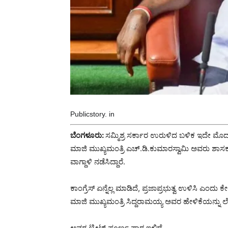
Publicstory. in
ಬೆಂಗಳೂರು:
ಸಮ್ಮಿಶ್ರ ಸರ್ಕಾರ ಉರುಳಿದ ಬಳಿಕ ಇದೇ ಮೊದಲ 
ಮಾಜಿ ಮುಖ್ಯಮಂತ್ರಿ ಎಚ್.ಡಿ.ಕುಮಾರಸ್ವಾಮಿ ಅವರು ಶಾಸಕ
ವಾಗ್ದಾಳಿ ನಡೆಸಿದ್ದಾರೆ.
ಕಾಂಗ್ರೆಸ್ ಏನ್ನೆಲ್ಲ ಮಾಡಿದೆ, ಪ್ರಜಾಪ್ರಭುತ್ವ ಉಳಿಸಿ ಎಂದ
ಮಾಜಿ ಮುಖ್ಯಮಂತ್ರಿ ಸಿದ್ದರಾಮಯ್ಯ ಅವರ ಹೇಳಿಕೆಯನ್ನು ಲೇ
ಅವರ ಟ್ವೀಟ್ ಪೂರ್ಣ ಪಾಠ ಇಲ್ಲಿದೆ