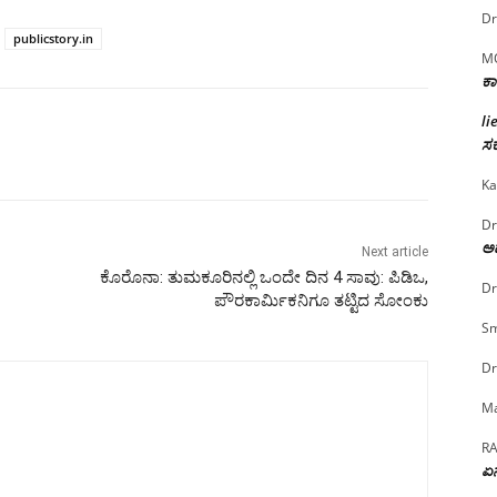
Dr
publicstory.in
M
ಕಾ
li
ಸರ
Ka
Dr
ಅದ
Next article
ಕೊರೊನಾ: ತುಮಕೂರಿನಲ್ಲಿ ಒಂದೇ ದಿನ 4 ಸಾವು: ಪಿಡಿಒ,
Dr
ಪೌರಕಾರ್ಮಿಕನಿಗೂ ತಟ್ಟಿದ ಸೋಂಕು
Sm
Dr
Ma
R
ಏನ