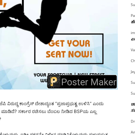
Su
Pa
ಹೇ
im
ಏಕ
Va
Ch
Ja
Su
Su
ಪಿ ವಿರುದ್ಧ ಕಾಂಗ್ರೆಸ್ ದೇಶಾದ್ಯಂತ “ಪ್ರಜಾಪ್ರಭುತ್ವ ಉಳಿಸಿ” ಎಂದು
ಚಾ
ಸರ
 ಏನು ಮಾಡಿದೆ? ಸರ್ಕಾರ ರಚಿಸಲು ಬೆಂಬಲ ನೀಡಿದ BSPಯ ಎಲ್ಲ
?
Dr
An
ೊಳ್ಳುವುದು, ಇಡೀ ಪಕ್ಷವನ್ನೇ ವಿಲೀನ ಮಾಡಿಸಿಕೊಳ್ಳುವುದು ಪ್ರಜಾಪ್ರಭುತ್ವ