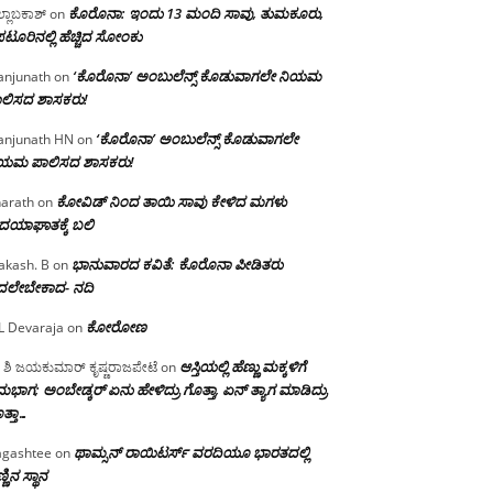
ಕೊರೊನಾ: ಇಂದು 13 ಮಂದಿ ಸಾವು, ತುಮಕೂರು,
್ಲಾಬಕಾಶ್
on
ಪಟೂರಿನಲ್ಲಿ ಹೆಚ್ಚಿದ ಸೋಂಕು
‘ಕೊರೊನಾ’ ಅಂಬುಲೆನ್ಸ್ ಕೊಡುವಾಗಲೇ ನಿಯಮ
njunath
on
ಲಿಸದ ಶಾಸಕರು!
‘ಕೊರೊನಾ’ ಅಂಬುಲೆನ್ಸ್ ಕೊಡುವಾಗಲೇ
njunath HN
on
ಿಯಮ ಪಾಲಿಸದ ಶಾಸಕರು!
ಕೋವಿಡ್ ನಿಂದ ತಾಯಿ ಸಾವು ಕೇಳಿದ ಮಗಳು
arath
on
ದಯಾಘಾತಕ್ಕೆ ಬಲಿ
ಭಾನುವಾರದ ಕವಿತೆ: ಕೊರೊನಾ ಪೀಡಿತರು
akash. B
on
ದಲೇಬೇಕಾದ- ನದಿ
ಕೋರೋಣ
L Devaraja
on
ಆಸ್ತಿಯಲ್ಲಿ ಹೆಣ್ಣು ಮಕ್ಕಳಿಗೆ
 ಶಿ ಜಯಕುಮಾರ್ ಕೃಷ್ಣರಾಜಪೇಟೆ
on
ಭಾಗ; ಅಂಬೇಡ್ಕರ್ ಏನು ಹೇಳಿದ್ರು ಗೊತ್ತಾ, ಏನ್ ತ್ಯಾಗ ಮಾಡಿದ್ರು
ತ್ತಾ…
ಥಾಮ್ಸನ್ ರಾಯಿಟರ್ಸ್ ವರದಿಯೂ ಭಾರತದಲ್ಲಿ
gashtee
on
್ಣಿನ ಸ್ಥಾನ‌