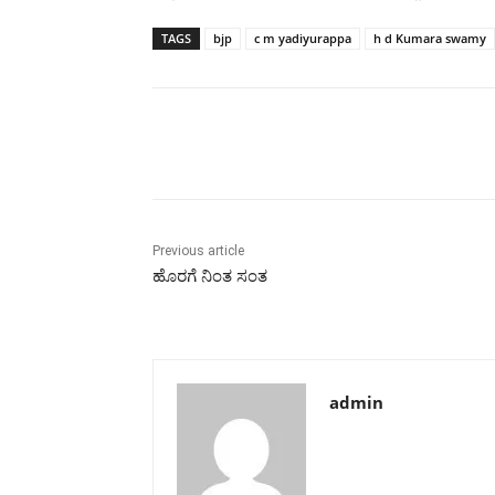
TAGS
bjp
c m yadiyurappa
h d Kumara swamy
Share
Previous article
ಹೊರಗೆ ನಿಂತ ಸಂತ
admin