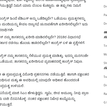
ಯುತ್ತಿದ್ದರೆ ನಿಮಗೆ ಯಾರು ಬೆಂಬಲ ಕೊಟ್ಟಾರು. ಈ ತಪ್ಪುಗಳು ನಿಮಗೆ
Dr
Pa
್ರೆಸ್ ಹಿಂದೆ ಜೆಡಿಎಸ್ ಅನ್ನು ಒಡೆದಿಲ್ಲವೇ? ಒಡೆಯಲು ಪ್ರಯತ್ನಗಳನ್ನು
Dr
ಟು ಮಂದಿಯನ್ನು ಕೇವಲ ರಾಜ್ಯಸಭೆ ಚುನಾವಣೆಗಾಗಿ ಖರೀದಿಸಲಿಲ್ಲವೇ? ಇದು
ಅಪರಾಧಿ’ಗಳೇ
ಚಾ
ಸರ
್ರೆಸ್ ನಮ್ಮ ಶಾಸಕರನ್ನು ಖರೀದಿ ಮಾಡಿರಲಿಲ್ಲವೇ? 2018ರ ವಿಧಾನಸಭೆ
್ಕಾರ ರಚಿಸಲು ಹೊಂಚು ಹಾಕಿರಲಿಲ್ಲವೇ? ಕಾಂಗ್ರೆಸ್ ಬಳಿ ಈ ಪ್ರಶ್ನೆಗಳಿಗೆ
Tr
Ma
್ರೆಸ್ ನಮ್ಮ ಶಾಸಕರನ್ನು ಸೆಳೆಯುವ ಪ್ರಯತ್ನ ಮಾಡಿತ್ತು. ಇದನ್ನು ಮನಗಂಡೇ
ು ಒಡೆಯುವ, ಶಾಸಕರನ್ನು ಖರೀದಿಸುವ ವ್ಯವಾಹರದಲ್ಲಿ ಕಾಂಗ್ರೆಸ್ ನಿಪುಣ.
Sh
ನಷ
ೇ ಈ ಪ್ರಜಾಪ್ರಭುತ್ವ ವಿರೋಧಿ ಪ್ರಹಸನಗಳು ನಡೆಯುತ್ತಿವೆ. ಹಾಗಾಗಿ ಪಕ್ಷಾಂತರ
Su
ನಿರ್ಬಂಧಿಸುವ ಮತ್ತು ಈ ಅವಧಿಯಲ್ಲಿ ಯಾವುದೇ ಅಧಿಕಾರ ಹೊಂದದಂತೆ
Dr
ಪ್ರಭುತ್ವ ಉಳಿಯಲಿ.
ಭಟನೆಯಲ್ಲಿ ಮಾಜಿ ಸಿಎಂ ಹೇಳುತ್ತಿದ್ದರು. ಸ್ವಾಮಿ, ಜೀವ ಅಮೂಲ್ಯ. ನೀವು ಪ್ರಾಣ
Ra
ಬಾರಿ ನೆನಪಿಸಿಕೊಳ್ಳಿ. ನಂತರ ಪಕ್ಷಾಂತರ ನಿಷೇಧ ಕಾಯ್ದೆಯನ್ನು
G 
ಿಯುತ್ತದೆ.