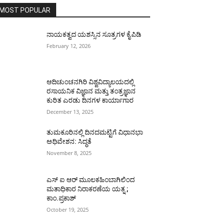
MOST POPULAR
ನಾಯಕತ್ವದ ಯಶಸ್ಸಿನ ಸೂತ್ರಗಳ ಕೈಪಿಡಿ
February 12, 2026
ಆದಿಚುಂಚನಗಿರಿ ವಿಶ್ವವಿದ್ಯಾಲಯದಲ್ಲಿ
ರಸಾಯನಿಕ ವಿಜ್ಞಾನ ಮತ್ತು ತಂತ್ರಜ್ಞಾನ
ಕುರಿತ ಎರಡು ದಿನಗಳ ಕಾರ್ಯಾಗಾರ
December 13, 2025
ತುಮಕೂರಿನಲ್ಲಿ ದಿನದಮಟ್ಟಿಗೆ ವಿಧಾನಭಾ
ಅಧಿವೇಶನ: ಸಿದ್ಧತೆ
November 8, 2025
ಎಸ್ ಐ ಆರ್ ಮೂಲಕಹಿಂಬಾಗಿಲಿಂದ
ಮತಾಧಿಕಾರ ನಿರಾಕರಣೆಯ ಯತ್ನ ;
ಕಾಂ.ಪ್ರಕಾಶ್
October 19, 2025