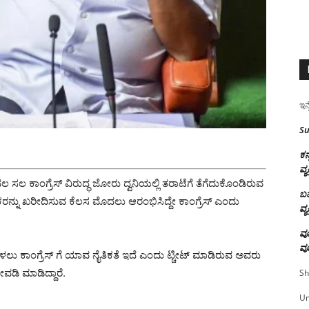
ಇನ್
Su
ಕನ
ವ್ಯ
ಸಲ ಕಾಂಗ್ರೆಸ್ ವಿರುದ್ಧ ಜೋರು ದ್ವನಿಯಲ್ಲಿ ತರಾಟೆಗೆ ತೆಗೆದುಕೊಂಡಿರುವ
ಬಹ
ರನ್ನು ಖರೀದಿಸುವ ಕೆಲಸ ಮೊದಲು ಆರಂಭಿಸಿದ್ದೇ ಕಾಂಗ್ರೆಸ್ ಎಂದು
ವ್ಯ
ವೂ
ವೂ
ು ಕೇಳಲು ಕಾಂಗ್ರೆಸ್ ಗೆ ಯಾವ ನೈತಿಕತೆ ಇದೆ ಎಂದು ಟ್ಚೀಟ್ ಮಾಡಿರುವ ಅವರು
ವಡಿ ಮಾಡಿದ್ದಾರೆ.
Sh
U