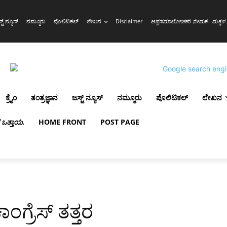
್ಟ್ ನ್ಯೂಸ್
ನಮ್ಮೂರು
ಪೊಲಿಟಿಕಲ್
ಲೇಖನ
Disclaimer
ಆಪ್ತಸಮಾಲೋಚಕ
ರ
ನೇಮ
ಕ
– ಮಕ್ಕಳ 
ಕ್ರೈಂ
ತಂತ್ರಜ್ಞಾನ
ಜಸ್ಟ್ ನ್ಯೂಸ್
ನಮ್ಮೂರು
ಪೊಲಿಟಿಕಲ್
ಲೇಖನ
ಳ ಒತ್ತಾಯ
.
HOME FRONT
POST PAGE
ಾಂಗ್ರೆಸ್ ತತ್ತರ