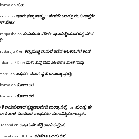
ಗುರು
kanya
on
ಇವರೇ ನಮ್ಮ ಡಾಕ್ಟ್ರು; : ದೇವರೇ ಬಂದ್ರೂ ರಜನಿ ಡಾಕ್ಟರೇ
dmini
on
ಳ್ ಬೇಕು!
ತುಮಕೂರು ನದಿಗಳ ಪುನರುಜ್ಜೀವನದ ಬಗ್ಗೆ ಮೌನ
ranpasha
on
ೆ?
ಕದ್ದುಮುಚ್ಚಿ ಮದುವೆ ತಡೆದ ಅಧಿಕಾರಿಗಳ ತಂಡ
radaraju K
on
ಮಳೆ: ಬಿದ್ದ ಮರ, ಸಿಡಿಲಿಗೆ 5 ಮೇಕೆ ಸಾವು
ikkanna SD
on
ಪತ್ರಕರ್ತ ಚಿದುಗೆ ವೈ.ಕೆ.ರಾಮಯ್ಯ ಪ್ರಶಸ್ತಿ
yashri
on
ಕೊಳಲ ಕರೆ
kanya
on
ಕೊಳಲ ಕರೆ
kanya
on
 ಶಿ ಜಯಕುಮಾರ್ ಕೃಷ್ಣರಾಜಪೇಟೆ.ಮಂಡ್ಯ ಜಿಲ್ಲೆ.
ಮಂಡ್ಯ: ಈ
on
್ಕಾರಿ ಶಾಲೆ ನೋಡಿದರೆ ಎಂಥವರೂ ಮೂಕವಿಸ್ಮಿತರಾಗುತ್ತಾರೆ…
ಕವನ ಓದಿ: ಚೆರ್ರಿ ಹೂವಿನ ಪ್ರೇಮ…
 rashmi
on
ಕವಿತೆಗೂ ಒಂದು ದಿನ
ithalakshmi. K. L
on