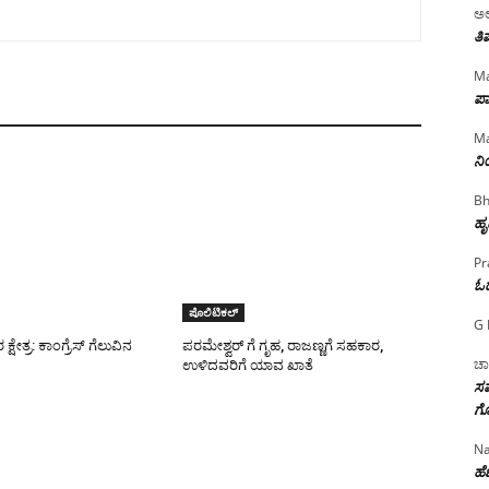
ಅಲ
ತಿ
Ma
ಪಾ
Ma
ನ
Bh
ಹೃ
Pr
ಓ
ಪೊಲಿಟಿಕಲ್
G 
ಕ್ಷೇತ್ರ: ಕಾಂಗ್ರೆಸ್ ಗೆಲುವಿನ
ಪರಮೇಶ್ವರ್ ಗೆ ಗೃಹ, ರಾಜಣ್ಣಗೆ ಸಹಕಾರ,
ಚಾ
ಉಳಿದವರಿಗೆ ಯಾವ ಖಾತೆ
ಸಮ
ಗೊ
Na
ಹೆಣ