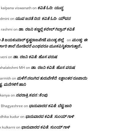
ಕವಿತೆ ಓದಿ: ಯುದ್ಧ
 kalpana viswanath
on
ಯುವ ಜನತೆ ದಿನ: ಕವಿತೆ ಓದಿ- ಯೌವನ
dmini
on
ಡಾ. ರಜನಿ‌ ಕಣ್ಣಲ್ಲಿ ಕಲೀಲ್ ಗಿಬ್ರಾನ್ ಕವಿತೆ
 rashmi
on
 ಶಿ ಜಯಕುಮಾರ್ ಕೃಷ್ಣರಾಜಪೇಟೆ.ಮಂಡ್ಯ ಜಿಲ್ಲೆ.
ಮಂಡ್ಯ: ಈ
on
್ಕಾರಿ ಶಾಲೆ ನೋಡಿದರೆ ಎಂಥವರೂ ಮೂಕವಿಸ್ಮಿತರಾಗುತ್ತಾರೆ…
ಡಾ. ರಜನಿ ಕವಿತೆ: ಹೊಸ ವರುಷ
iveni
on
ಡಾ. ರಜನಿ ಕವಿತೆ: ಹೊಸ ವರುಷ
halakshmi MH
on
ಮಳೆಗೆ ನಲುಗಿದ ತುರುವೇಕೆರೆ: ಲಕ್ಷಾಂತರ ರೂಪಾಯಿ
armith
on
್ಟ, ಮನೆಗಳಿಗೆ ಹಾನಿ
ನವರಾತ್ರಿ ಕವನ :ಕೆಂಪು
kanya
on
ಭಾನುವಾರದ ಕವಿತೆ: ಬೆಟ್ಟ ಜಾರಿ
 Bhagyashree
on
ಭಾನುವಾರದ ಕವಿತೆ: ಸುಂಯ್ ಗಾಳಿ
dhika kudur
on
ಭಾನುವಾರದ ಕವಿತೆ: ಸುಂಯ್ ಗಾಳಿ
k kulkarni
on