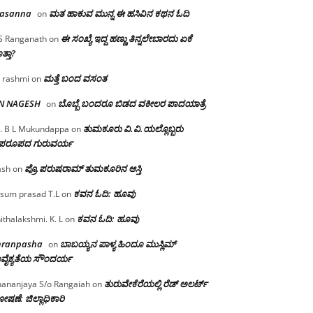
rasanna
ಮತ ಹಾಕುವ ಮುನ್ನ ಈ ಹಸಿವಿನ ಕಥನ ಓದಿ
on
ಈ ಸಂಖ್ಯೆ ಇದ್ದ ಹಣ್ಣು ತಿನ್ನಲೇಬಾರದು ಏಕೆ
S Ranganath
on
ತ್ತಾ?
ಮತ್ತೆ ಬಂದ ವಸಂತ
 rashmi
on
 N NAGESH
ಬೊಬ್ಬೆ ಬಂದರೂ ಬಿಡದ ವಕೀಲರ ಪಾದಯಾತ್ರೆ
on
ತುಮಕೂರು‌ ವಿ.ವಿ.ಯಲ್ಲೊಬ್ಬರು
. B L Mukundappa
on
ಪರೂಪದ ಗುರುವರ್ಯ
ಪ್ರೊ.ಪರುಷರಾಮ್ ತುಮಕೂರಿನ ಆಸ್ತಿ
ash
on
ಕವನ ಓದಿ: ಹೂವು
sum prasad T.L
on
ಕವನ ಓದಿ: ಹೂವು
ithalakshmi. K. L
on
mranpasha
ಬಾಬಯ್ಯನ ಪಾಳ್ಯ ಹಿಂದೂ ಮುಸ್ಲಿಮ್
on
ವೈಕ್ಯತೆಯ ಸೌಂದರ್ಯ
ತುರುವೇಕೆರೆಯಲ್ಲಿ ರೆಡ್ ಅಲರ್ಟ್
ananjaya S/o Rangaiah
on
ಷಣೆ: ಜಿಲ್ಲಾಧಿಕಾರಿ