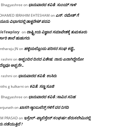
ಭಾನುವಾರದ ಕವಿತೆ: ಸುಂಯ್ ಗಾಳಿ
 Bhagyashree
on
ಎಸ್. ರಮೇಶ್ ಗೆ
OHAMED IBRAHIM EHTESHAM
on
ನೂನು ವಿಭಾಗದಲ್ಲಿ ಡಾಕ್ಟರೇಟ್ ಪದವಿ
eleTewplory
ರಾಷ್ಟ್ರೀಯ ವಿಜ್ಞಾನ ಸಮಾವೇಶಕ್ಕೆ‌ ತುಮಕೂರು
on
್ಕಾರಿ ಶಾಲೆ ಹುಡುಗರು
ಹಳ್ಳಿಯಲ್ಲೊಂದು ಪರಿಸರ ಸಂಘ ಕಟ್ಟಿ…
ntharaju JN
on
ಅಪ್ಪಂದಿರ ದಿನದ ವಿಶೇಷ: ನಾನು ಏನಾಗಿದ್ದೇನೋ‌
 rashmi
on
ೆಲ್ಲವೂ ಅಪ್ಪನೇ…
ಭಾನುವಾರದ ಕವಿತೆ: ಉಸಿರು
 rashmi
on
ಕವಿತೆ: ಸಣ್ಣ ಸೂಜಿ
iths g kulkarni
on
ಭಾನುವಾರದ ಕವಿತೆ :ಸಾವಿನ ಸನಿಹ
 Bhagyashree
on
ಖಾಸಗಿ ಆ್ಯಂಬುಲೆನ್ಸ್ ಗಳಿಗೆ ದರ ನಿಗದಿ
njunath
on
ಇಸ್ರೇಲ್ -ಪ್ಯಾಲಿಸ್ತೇನ್ ಸಂಘರ್ಷ:ಜೆರುಸಲೇಮಿನಲ್ಲಿ
AM PRASAD
on
ು ನಡೆಯುತ್ತಿದೆ ?