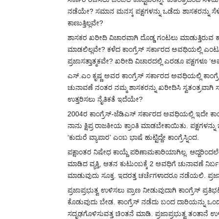
ನಡೆಯೇ? ಸಮಾನ ಮನಸ್ಕ ಪಕ್ಷಗಳನ್ನು ಒಡೆದು ಶಾಸಕರನ್ನು ಸೆಳೆ
ಕಾಣುತ್ತಿ
ಲ್ಲವೇ?
ಶಾಸಕರ ಖರೀದಿ ವಿಚಾರವಾಗಿ ದೊಡ್ಡ ಗಂಟಲು ಮಾಡುತ್ತಿರುವ ಕಾಂಗ
ಮಾಡಲಿಲ್ಲವೇ? ಕಳೆದ ಕಾಂಗ್ರೆಸ್ ಸರ್ಕಾರದ ಅವಧಿಯಲ್ಲಿ ಎಂ
ಪ್ರಜಾಸತ್ತಾತ್ಮಕವೇ? ಖರೀದಿ ವಿಚಾರದಲ್ಲಿ ಎರಡೂ ಪಕ್ಷಗಳೂ ‘
ಎಸ್.ಎಂ ಕೃಷ್ಣ ಅವರ ಕಾಂಗ್ರೆಸ್ ಸರ್ಕಾರದ ಅವಧಿಯಲ್ಲಿ ಕಾಂಗ
ಚುನಾವಣೆ ನಂತರ ನಮ್ಮ ಶಾಸಕರನ್ನು ಖರೀದಿಸಿ ಸ್ವತಂತ್ರವಾಗಿ ಸರ
ಉತ್ತರಿಸಲು ನೈತಿಕತೆ ಇದೆಯೇ?
2004ರ ಕಾಂಗ್ರೆಸ್-ಜೆಡಿಎಸ್ ಸರ್ಕಾರದ ಅವಧಿಯಲ್ಲಿ ಇದೇ ಕಾಂಗ
ನಾನು ಕ್ಷಿಪ್ರ ರಾಜಕೀಯ ಕ್ರಾಂತಿ ಮಾಡಬೇಕಾಯಿತು. ಪಕ್ಷಗಳನ್ನ
‘ಕುದುರೆ ವ್ಯಾಪಾರ’ ಎಂಬ ಭಾಷೆ ಹುಟ್ಟಿದ್ದೇ ಕಾಂಗ್ರೆಸ್ನಿಂದ.
ಪಕ್ಷಾಂತರ ನಿಷೇಧ ಕಾಯ್ದೆ ಪರಿಣಾಮಕಾರಿಯಾಗಿಲ್ಲ.‌ ಆದ್ದರಿಂದಲ
ಮಾಡಿದ ವ್ಯಕ್ತಿ, ಆತನ ಕುಟುಂಬಕ್ಕೆ 2 ಅವಧಿಗೆ ಚುನಾವಣೆ 
ಮಾಡುವುದು ಸೂಕ್ತ. ಇದರತ್ತ ಚರ್ಚೆಗಳಾದರೂ ನಡೆಯಲಿ. ಪ್ರಜಾ
ಪ್ರಜಾಪ್ರಭುತ್ವ ಉಳಿಸಲು ಪ್ರಾಣ ನೀಡುವುದಾಗಿ ಕಾಂಗ್ರೆಸ್‌ ಪ್ರತಿ
ಕೊಡುವುದು ಬೇಡ. ಕಾಂಗ್ರೆಸ್‌ ನಡೆದು ಬಂದ ದಾರಿಯನ್ನು ಒಂದು 
ಸದೃಢಗೊಳಿಸುವತ್ತ ಚಿಂತನೆ ಮಾಡಿ. ಪ್ರಜಾಪ್ರಭುತ್ವ ತಂತಾನೆ ಉಳ