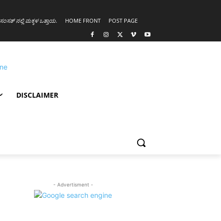
ಸಂಸತ್ ನಲ್ಲಿ ಮಕ್ಕಳ ಒತ್ತಾಯ
.
HOME FRONT
POST PAGE
DISCLAIMER
- Advertisment -