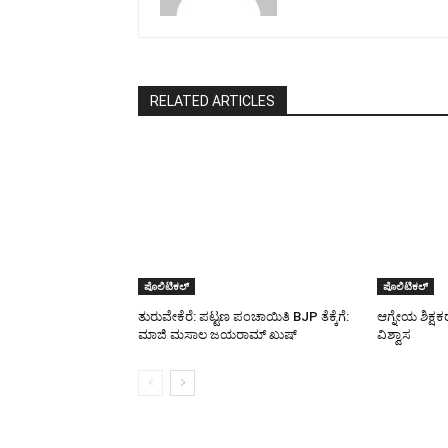
RELATED ARTICLES
ಪೊಲಿಟಿಕಲ್
ಪೊಲಿಟಿಕಲ್
ತುರುವೇಕೆರೆ: ಪಟ್ಟಣ ಪಂಚಾಯಿತಿ BJP ತೆಕ್ಕೆಗೆ:
ಆಗ್ನೇಯ ಶಿಕ್ಷಕರ 
ಮಾಜಿ ಮಸಾಲ ಜಯರಾಮ್ ಖುಷ್
ವಿಶ್ವಾಸ