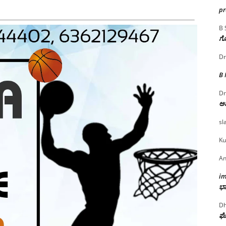
p
B 
ಗೊ
Dr
B
Dr
ಅ
sl
Ku
An
i
ಭಾ
Dh
ಘೋ