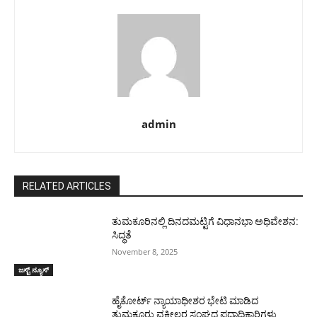
admin
RELATED ARTICLES
ತುಮಕೂರಿನಲ್ಲಿ ದಿನದಮಟ್ಟಿಗೆ ವಿಧಾನಭಾ ಅಧಿವೇಶನ:
ಸಿದ್ಧತೆ
November 8, 2025
ಜಸ್ಟ್ ನ್ಯೂಸ್
ಹೈಕೋರ್ಟ್ ನ್ಯಾಯಾಧೀಶರ ಭೇಟಿ ಮಾಡಿದ
ತುಮಕೂರು ವಕೀಲರ ಸಂಘದ ಪದಾಧಿಕಾರಿಗಳು