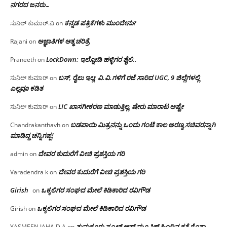
ನಗರದ ಜನರು…
ಕನ್ನಡ ಪತ್ರಿಕೆಗಳು ಮುಂದೇನು?
ಸುನಿಲ್ ಕುಮಾರ್.ವಿ
on
ಅಜ್ಞಾತಿಗಳ ಆತ್ಮ ಚರಿತ್ರೆ
Rajani
on
LockDown: ಇಲ್ನೋಡಿ ಹಳ್ಳಿಗರ ಶೈಲಿ..
Praneeth
on
ಬಸ್, ರೈಲು ಇಲ್ಲ; ವಿ.ವಿ.ಗಳಿಗೆ ರಜೆ ಸಾರಿದ UGC, 9 ಜಿಲ್ಲೆಗಳಲ್ಲಿ
ಸುನಿಲ್ ಕುಮಾರ್
on
ಎಲ್ಲವೂ ಕಡಿತ
LIC ಖಾಸಗೀಕರಣ ಮಾಡುತ್ತಿಲ್ಲ, ಷೇರು ಮಾರಾಟ ಅಷ್ಟೇ
ಸುನಿಲ್ ಕುಮಾರ್
on
ಬಡಪಾಯಿ ಮಿತ್ರನನ್ನು ಒಂದು ಗಂಟೆ ಕಾಲ ಅರಣ್ಯ ಸಚಿವರನ್ನಾಗಿ
Chandrakanthavh
on
ಮಾಡಿದ್ದ ಚನ್ನಿಗಪ್ಪ!
ದೇವರ ಕುದುರೆಗೆ ವೀಚಿ ಪ್ರಶಸ್ತಿಯ ಗರಿ
admin
on
ದೇವರ ಕುದುರೆಗೆ ವೀಚಿ ಪ್ರಶಸ್ತಿಯ ಗರಿ
Varadendra k
on
Girish
ಒಕ್ಕಲಿಗರ ಸಂಘದ ಮೇಲೆ ಕಿಡಿಕಾರಿದ ರವಿಗೌಡ
on
ಒಕ್ಕಲಿಗರ ಸಂಘದ ಮೇಲೆ ಕಿಡಿಕಾರಿದ ರವಿಗೌಡ
Girish
on
ತುಮಕೂರು ಸ್ಕೂಲ್ ಆಫ್ ಮ್ಯೂಸಿಕ್ ಹಿಂದಿನ ಕತೆ ಗೊತ್ತಾ
YASMEEN JAHA D A
on