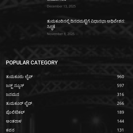
December 13, 2025
ತುಮಕೂರಿನಲ್ಲಿ ದಿನದಮಟ್ಟಿಗೆ ವಿಧಾನಭಾ ಅಧಿವೇಶನ:
ಸಿದ್ಧತೆ
November 8, 2025
POPULAR CATEGORY
ತುಮಕೂರು ಲೈವ್
960
ಜಸ್ಟ್ ನ್ಯೂಸ್
597
ಜನಮನ
316
ತುಮಕೂರ್ ಲೈವ್
266
ಪೊಲಿಟಿಕಲ್
189
ಅಂತರಾಳ
144
ಕವನ
131