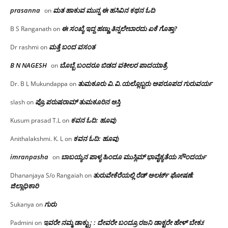
prasanna
ಮತ ಹಾಕುವ ಮುನ್ನ ಈ ಹಸಿವಿನ ಕಥನ ಓದಿ
on
ಈ ಸಂಖ್ಯೆ ಇದ್ದ ಹಣ್ಣು ತಿನ್ನಲೇಬಾರದು ಏಕೆ ಗೊತ್ತಾ?
B S Ranganath
on
ಮತ್ತೆ ಬಂದ ವಸಂತ
Dr rashmi
on
B N NAGESH
ಬೊಬ್ಬೆ ಬಂದರೂ ಬಿಡದ ವಕೀಲರ ಪಾದಯಾತ್ರೆ
on
ತುಮಕೂರು‌ ವಿ.ವಿ.ಯಲ್ಲೊಬ್ಬರು ಅಪರೂಪದ ಗುರುವರ್ಯ
Dr. B L Mukundappa
on
ಪ್ರೊ.ಪರುಷರಾಮ್ ತುಮಕೂರಿನ ಆಸ್ತಿ
slash
on
ಕವನ ಓದಿ: ಹೂವು
Kusum prasad T.L
on
ಕವನ ಓದಿ: ಹೂವು
Anithalakshmi. K. L
on
imranpasha
ಬಾಬಯ್ಯನ ಪಾಳ್ಯ ಹಿಂದೂ ಮುಸ್ಲಿಮ್ ಭಾವೈಕ್ಯತೆಯ ಸೌಂದರ್ಯ
on
ತುರುವೇಕೆರೆಯಲ್ಲಿ ರೆಡ್ ಅಲರ್ಟ್ ಘೋಷಣೆ:
Dhananjaya S/o Rangaiah
on
ಜಿಲ್ಲಾಧಿಕಾರಿ
ಗುರು
Sukanya
on
ಇವರೇ ನಮ್ಮ ಡಾಕ್ಟ್ರು; : ದೇವರೇ ಬಂದ್ರೂ ರಜನಿ ಡಾಕ್ಟರೇ ಹೇಳ್ ಬೇಕು!
Padmini
on