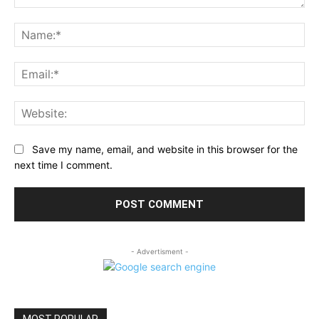
Comment:
Na
Ema
Web
Save my name, email, and website in this browser for the
next time I comment.
- Advertisment -