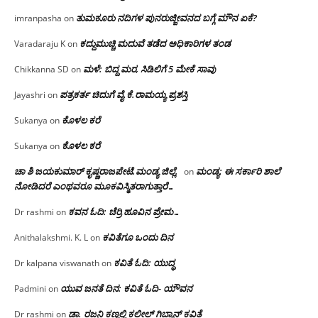
ತುಮಕೂರು ನದಿಗಳ ಪುನರುಜ್ಜೀವನದ ಬಗ್ಗೆ ಮೌನ ಏಕೆ?
imranpasha
on
ಕದ್ದುಮುಚ್ಚಿ ಮದುವೆ ತಡೆದ ಅಧಿಕಾರಿಗಳ ತಂಡ
Varadaraju K
on
ಮಳೆ: ಬಿದ್ದ ಮರ, ಸಿಡಿಲಿಗೆ 5 ಮೇಕೆ ಸಾವು
Chikkanna SD
on
ಪತ್ರಕರ್ತ ಚಿದುಗೆ ವೈ.ಕೆ.ರಾಮಯ್ಯ ಪ್ರಶಸ್ತಿ
Jayashri
on
ಕೊಳಲ ಕರೆ
Sukanya
on
ಕೊಳಲ ಕರೆ
Sukanya
on
ಚಾ ಶಿ ಜಯಕುಮಾರ್ ಕೃಷ್ಣರಾಜಪೇಟೆ.ಮಂಡ್ಯ ಜಿಲ್ಲೆ.
ಮಂಡ್ಯ: ಈ ಸರ್ಕಾರಿ ಶಾಲೆ
on
ನೋಡಿದರೆ ಎಂಥವರೂ ಮೂಕವಿಸ್ಮಿತರಾಗುತ್ತಾರೆ…
ಕವನ ಓದಿ: ಚೆರ್ರಿ ಹೂವಿನ ಪ್ರೇಮ…
Dr rashmi
on
ಕವಿತೆಗೂ ಒಂದು ದಿನ
Anithalakshmi. K. L
on
ಕವಿತೆ ಓದಿ: ಯುದ್ಧ
Dr kalpana viswanath
on
ಯುವ ಜನತೆ ದಿನ: ಕವಿತೆ ಓದಿ- ಯೌವನ
Padmini
on
ಡಾ. ರಜನಿ‌ ಕಣ್ಣಲ್ಲಿ ಕಲೀಲ್ ಗಿಬ್ರಾನ್ ಕವಿತೆ
Dr rashmi
on