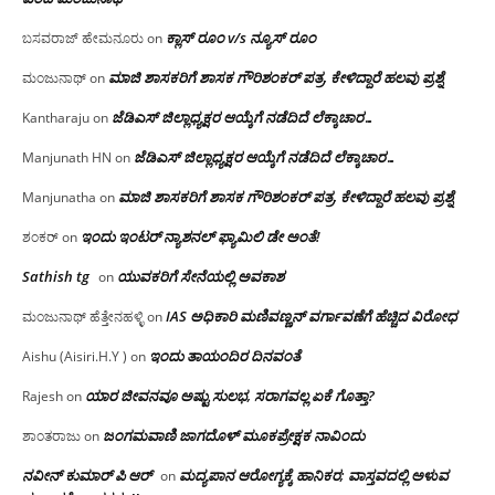
ಕ್ಲಾಸ್ ರೂಂ v/s ನ್ಯೂಸ್ ರೂಂ
ಬಸವರಾಜ್ ಹೇಮನೂರು
on
ಮಾಜಿ ಶಾಸಕರಿಗೆ ಶಾಸಕ ಗೌರಿಶಂಕರ್ ಪತ್ರ, ಕೇಳಿದ್ದಾರೆ ಹಲವು ಪ್ರಶ್ನೆ
ಮಂಜುನಾಥ್
on
ಜೆಡಿಎಸ್ ಜಿಲ್ಲಾಧ್ಯಕ್ಷರ ಆಯ್ಕೆಗೆ ನಡೆದಿದೆ ಲೆಕ್ಕಾಚಾರ…
Kantharaju
on
ಜೆಡಿಎಸ್ ಜಿಲ್ಲಾಧ್ಯಕ್ಷರ ಆಯ್ಕೆಗೆ ನಡೆದಿದೆ ಲೆಕ್ಕಾಚಾರ…
Manjunath HN
on
ಮಾಜಿ ಶಾಸಕರಿಗೆ ಶಾಸಕ ಗೌರಿಶಂಕರ್ ಪತ್ರ, ಕೇಳಿದ್ದಾರೆ ಹಲವು ಪ್ರಶ್ನೆ
Manjunatha
on
ಇಂದು ಇಂಟರ್ ನ್ಯಾಶನಲ್ ಫ್ಯಾಮಿಲಿ ಡೇ ಅಂತೆ!
ಶಂಕರ್
on
Sathish tg
ಯುವಕರಿಗೆ ಸೇನೆಯಲ್ಲಿ ಅವಕಾಶ
on
IAS ಅಧಿಕಾರಿ ಮಣಿವಣ್ಣನ್ ವರ್ಗಾವಣೆಗೆ ಹೆಚ್ಚಿದ‌ ವಿರೋಧ
ಮಂಜುನಾಥ್ ಹೆತ್ತೇನಹಳ್ಳಿ
on
ಇಂದು ತಾಯಂದಿರ ದಿನವಂತೆ
Aishu (Aisiri.H.Y )
on
ಯಾರ ಜೀವನವೂ ಅಷ್ಟು ಸುಲಭ, ಸರಾಗವಲ್ಲ ಏಕೆ ಗೊತ್ತಾ?
Rajesh
on
ಜಂಗಮವಾಣಿ ಜಾಗದೊಳ್ ಮೂಕಪ್ರೇಕ್ಷಕ ನಾವಿಂದು
ಶಾಂತರಾಜು
on
ನವೀನ್ ಕುಮಾರ್ ಪಿ ಆರ್
ಮದ್ಯಪಾನ ಆರೋಗ್ಯಕ್ಕೆ ಹಾನಿಕರ; ವಾಸ್ತವದಲ್ಲಿ ಅಳುವ
on