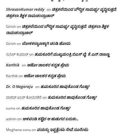
ShravanKumar reddy
ಚಿತ್ರಕಲೆಯಿಂದ ಬೌದ್ಧಿಕ ಸಾಮರ್ಥ್ಯ ವೃದ್ಧಿಸುತ್ತದೆ;
on
ಚಿತ್ರಕಲಾ ಶಿಕ್ಷಕ ರಾಮಚಂದ್ರಾಚಾರ್
ಚಿತ್ರಕಲೆಯಿಂದ ಬೌದ್ಧಿಕ ಸಾಮರ್ಥ್ಯ ವೃದ್ಧಿಸುತ್ತದೆ; ಚಿತ್ರಕಲಾ ಶಿಕ್ಷಕ
Girish
on
ರಾಮಚಂದ್ರಾಚಾರ್
ಲೋಕಕಲ್ಯಾಣಕ್ಕಾಗಿ ಚಂಡಿ ಹೋಮ
Girish
on
ತುಮಕೂರಿಗೆ ಮುಖ್ಯಮಂತ್ರಿ ಬಿಎಸ್ ವೈ: ಕೆ.ಎನ್.ರಾಜಣ್ಣ
ಸುನಿಲ್ ಕುಮಾರ್
on
Karthik
ಆಟೋ ಚಾಲಕರ ಕನ್ನಡ ಪ್ರೇಮ
on
ಆಟೋ ಚಾಲಕರ ಕನ್ನಡ ಪ್ರೇಮ
Karthik
on
Dr. O Nagaraju
ತುಮಕೂರಿನ ಹಾವುಕೊಂಡ ಗೊತ್ತಾ?
on
ತುಮಕೂರಿನ ಹಾವುಕೊಂಡ ಗೊತ್ತಾ?
ವಾಜಿದ್ ಖಾನ್ ತೋವಿನಕೆರೆ
on
ತುಮಕೂರಿನ ಹಾವುಕೊಂಡ ಗೊತ್ತಾ?
suma
on
ಅಳವಂಡಿ ಕಟ್ಟಿದ ಆ ಹುಡುಗನ ಬದುಕು…
admin
on
ವಯಸ್ಸು ಇಪ್ಪತ್ತೆಂಟು ಸೇವೆ ನೂರೆಂಟು
Meghana sonu
on