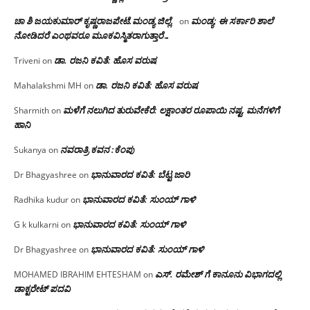
ಚಾ ಶಿ ಜಯಕುಮಾರ್ ಕೃಷ್ಣರಾಜಪೇಟೆ.ಮಂಡ್ಯ ಜಿಲ್ಲೆ.
ಮಂಡ್ಯ: ಈ ಸರ್ಕಾರಿ ಶಾಲೆ
on
ನೋಡಿದರೆ ಎಂಥವರೂ ಮೂಕವಿಸ್ಮಿತರಾಗುತ್ತಾರೆ…
ಡಾ. ರಜನಿ ಕವಿತೆ: ಹೊಸ ವರುಷ
Triveni
on
ಡಾ. ರಜನಿ ಕವಿತೆ: ಹೊಸ ವರುಷ
Mahalakshmi MH
on
ಮಳೆಗೆ ನಲುಗಿದ ತುರುವೇಕೆರೆ: ಲಕ್ಷಾಂತರ ರೂಪಾಯಿ ನಷ್ಟ, ಮನೆಗಳಿಗೆ
Sharmith
on
ಹಾನಿ
ನವರಾತ್ರಿ ಕವನ :ಕೆಂಪು
Sukanya
on
ಭಾನುವಾರದ ಕವಿತೆ: ಬೆಟ್ಟ ಜಾರಿ
Dr Bhagyashree
on
ಭಾನುವಾರದ ಕವಿತೆ: ಸುಂಯ್ ಗಾಳಿ
Radhika kudur
on
ಭಾನುವಾರದ ಕವಿತೆ: ಸುಂಯ್ ಗಾಳಿ
G k kulkarni
on
ಭಾನುವಾರದ ಕವಿತೆ: ಸುಂಯ್ ಗಾಳಿ
Dr Bhagyashree
on
ಎಸ್. ರಮೇಶ್ ಗೆ ಕಾನೂನು ವಿಭಾಗದಲ್ಲಿ
MOHAMED IBRAHIM EHTESHAM
on
ಡಾಕ್ಟರೇಟ್ ಪದವಿ