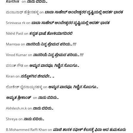
Karthik
ನಾನು ಬಿದಿರು…
on
ಬಾಬಾ ಸಾಹೇಬ್ ಅಂಬೇಡ್ಕರರ ದೃಷ್ಟಿಯಲ್ಲಿ ಆದರ್ಶ ಭಾರತ
ಮಂಜುನಾಥ್ ಹೆತ್ತೇನಹಳ್ಳಿ
on
ಬಾಬಾ ಸಾಹೇಬ್ ಅಂಬೇಡ್ಕರರ ದೃಷ್ಟಿಯಲ್ಲಿ ಆದರ್ಶ ಭಾರತ
Srinivasa rk
on
ಕನ್ನಡ ಭಾಷೆ ಶೋಕಿಯಾಗದಿರಲಿ
Nikhil Patil
on
ನಾನರಿಯೆ ನಿನ್ನ ಪ್ರೇಮದ ಪರಿಯ…!!!
Mamtaa
on
ನಾನರಿಯೆ ನಿನ್ನ ಪ್ರೇಮದ ಪರಿಯ…!!!
Vinod Kumar
on
ಅಮ್ಮನ ವಾರವೂ, ಗಿಣ್ಣಿನ ಸೊಬಗೂ…
ವಸಂತ್ ಗೌಡ
on
ನನ್ನೊಳಗಿನ ಜೀವವೇ……
Kiran
on
ಅಮ್ಮನ ವಾರವೂ, ಗಿಣ್ಣಿನ ಸೊಬಗೂ…
ಲೋಕೇಶ್ ಭೈರನಾಯ್ಕನಹಳ್ಳಿ
on
ಅಮೃತ ಶ್ರೀಕಾಂತ್
ನಾನು ಬಿದಿರು…
on
ನಾನು ಬಿದಿರು…
Akhilesh.m.k
on
ನಾನು ಬಿದಿರು…
Shreya
on
ಮಾಜಿ ಶಾಸಕ ರಫೀಕ್ ಕೆಲಸಕ್ಕೆ ಫಿದಾ ಆದ ತುಮಕೂರು
B.Mohammed Raffi Khan
on