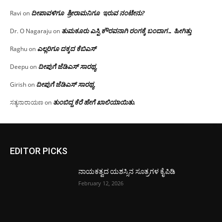
ದೀಪಾವಳಿಗೂ ಶ್ರೀರಾಮನಿಗೂ ಇರುವ ನಂಟೇನು?
Ravi
on
ತುಮಕೂರು ಎಸ್ಪಿ ಕೌರವನಾಗಿ ರಂಗಕ್ಕೆ ಬಂದಾಗ… ಹೀಗಿತ್ತು
Dr. O Nagaraju
on
ಎಲ್ಲರಿಗೂ ದಕ್ಕದ ಕೆಬಿಎಸ್
Raghu
on
ದೀಪುಗೆ ಜೆಡಿಎಸ್ ಸಾರಥ್ಯ
Deepu
on
ದೀಪುಗೆ ಜೆಡಿಎಸ್ ಸಾರಥ್ಯ
Girish
on
ತುಂಬಿದ್ದ ಕೆರೆ ಹೇಗೆ ಖಾಲಿಯಾಯಿತು.
ಸತ್ಯನಾರಾಯಣ
on
EDITOR PICKS
ನಾಯಕತ್ವದ ಯಶಸ್ಸಿನ ಸೂತ್ರಗಳ ಕೈಪಿಡಿ
February 12, 2026