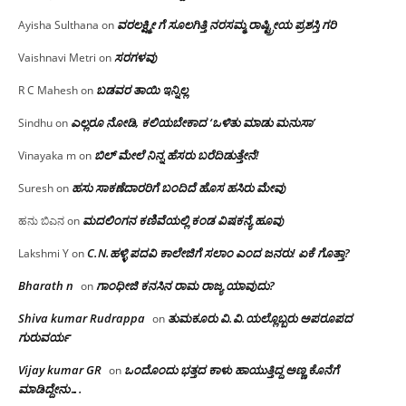
ವರಲಕ್ಷ್ಮೀ ಗೆ ಸೂಲಗಿತ್ತಿ ನರಸಮ್ಮ‌ ರಾಷ್ಟ್ರೀಯ ಪ್ರಶಸ್ತಿ ಗರಿ
Ayisha Sulthana
on
ಸರಗಳವು
Vaishnavi Metri
on
ಬಡವರ ತಾಯಿ ಇನ್ನಿಲ್ಲ
R C Mahesh
on
ಎಲ್ಲರೂ ನೋಡಿ, ಕಲಿಯಬೇಕಾದ ‘ಒಳಿತು ಮಾಡು ಮನುಸಾ’
Sindhu
on
ಬಿಲ್ ಮೇಲೆ ನಿನ್ನ ಹೆಸರು ಬರೆದಿಡುತ್ತೇನೆ!
Vinayaka m
on
ಹಸು ಸಾಕಣೆದಾರರಿಗೆ ಬಂದಿದೆ ಹೊಸ ಹಸಿರು ಮೇವು
Suresh
on
ಮದಲಿಂಗನ ಕಣಿವೆಯಲ್ಲಿ ಕಂಡ ವಿಷಕನ್ಯೆ ಹೂವು
ಹನು ಬಿಎನ
on
C.N.ಹಳ್ಳಿ ಪದವಿ ಕಾಲೇಜಿಗೆ ಸಲಾಂ‌ ಎಂದ ಜನರು! ಏಕೆ ಗೊತ್ತಾ?
Lakshmi Y
on
Bharath n
ಗಾಂಧೀಜಿ ಕನಸಿನ ರಾಮ ರಾಜ್ಯ ಯಾವುದು?
on
Shiva kumar Rudrappa
ತುಮಕೂರು‌ ವಿ.ವಿ.ಯಲ್ಲೊಬ್ಬರು ಅಪರೂಪದ
on
ಗುರುವರ್ಯ
Vijay kumar GR
ಒಂದೊಂದು ಭತ್ತದ ಕಾಳು ಹಾಯುತ್ತಿದ್ದ ಅಣ್ಣ ಕೊನೆಗೆ
on
ಮಾಡಿದ್ದೇನು….