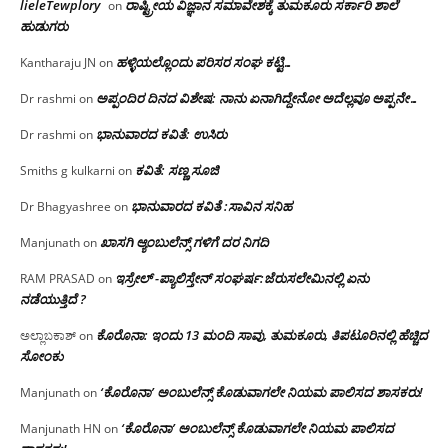
lieleTewplory
ರಾಷ್ಟ್ರೀಯ ವಿಜ್ಞಾನ ಸಮಾವೇಶಕ್ಕೆ‌ ತುಮಕೂರು ಸರ್ಕಾರಿ ಶಾಲೆ
on
ಹುಡುಗರು
ಹಳ್ಳಿಯಲ್ಲೊಂದು ಪರಿಸರ ಸಂಘ ಕಟ್ಟಿ…
Kantharaju JN
on
ಅಪ್ಪಂದಿರ ದಿನದ ವಿಶೇಷ: ನಾನು ಏನಾಗಿದ್ದೇನೋ‌ ಅದೆಲ್ಲವೂ ಅಪ್ಪನೇ…
Dr rashmi
on
ಭಾನುವಾರದ ಕವಿತೆ: ಉಸಿರು
Dr rashmi
on
ಕವಿತೆ: ಸಣ್ಣ ಸೂಜಿ
Smiths g kulkarni
on
ಭಾನುವಾರದ ಕವಿತೆ :ಸಾವಿನ ಸನಿಹ
Dr Bhagyashree
on
ಖಾಸಗಿ ಆ್ಯಂಬುಲೆನ್ಸ್ ಗಳಿಗೆ ದರ ನಿಗದಿ
Manjunath
on
ಇಸ್ರೇಲ್ -ಪ್ಯಾಲಿಸ್ತೇನ್ ಸಂಘರ್ಷ:ಜೆರುಸಲೇಮಿನಲ್ಲಿ ಏನು
RAM PRASAD
on
ನಡೆಯುತ್ತಿದೆ ?
ಕೊರೊನಾ: ಇಂದು 13 ಮಂದಿ ಸಾವು, ತುಮಕೂರು, ತಿಪಟೂರಿನಲ್ಲಿ ಹೆಚ್ಚಿದ
ಅಲ್ಲಾಬಕಾಶ್
on
ಸೋಂಕು
‘ಕೊರೊನಾ’ ಅಂಬುಲೆನ್ಸ್ ಕೊಡುವಾಗಲೇ ನಿಯಮ ಪಾಲಿಸದ ಶಾಸಕರು!
Manjunath
on
‘ಕೊರೊನಾ’ ಅಂಬುಲೆನ್ಸ್ ಕೊಡುವಾಗಲೇ ನಿಯಮ ಪಾಲಿಸದ
Manjunath HN
on