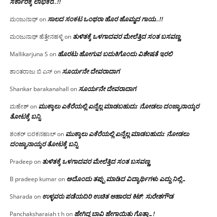
ಸರ್ಕಾರಕ್ಕೆ ಲಾಭಕರ..!!
ಸಾಲದ ಸಂಕಟ ಒಂಥರಾ ಹೊರ ಹೊಮ್ಮದ ಗಾಯ..!!
ಮಂಜುನಾಥ್
on
ತುಳಿತಕ್ಕೆ ಒಳಗಾದವರ ಮೇಲೆತ್ತಿದ ಸಂತ ಬಸವಣ್ಣ
ಮಂಜುನಾಥ್ ಹೆತ್ತೇನಹಳ್ಳಿ
on
ಹೊರಟು ಹೋಗುವ ಬದುಕಿಗೊಂದು ವಿಶೇಷತೆ ಇರಲಿ
Mallikarjuna S
on
ಸೂರ್ಯನೇ ದೇವರಾದಾಗ
ಶಾಂತರಾಜು ಬಿ ಎಸ್
on
ಸೂರ್ಯನೇ ದೇವರಾದಾಗ
Shankar barakanahall
on
ಮುಕ್ಕಾಲು ಎಕೆರೆಯಲ್ಲಿ ಏನ್ನೆಲ್ಲ‌ ಮಾಡಬಹುದು: ನೋಡಲು ದಂಜ್ಯಾನಾಯ್ಕರ
ಮಹೇಶ್
on
ತೋಟಕ್ಕೆ ಬನ್ನಿ
ಮುಕ್ಕಾಲು ಎಕೆರೆಯಲ್ಲಿ ಏನ್ನೆಲ್ಲ‌ ಮಾಡಬಹುದು: ನೋಡಲು
ಶಂಕರ್ ಬರಕನಹಾಲ್
on
ದಂಜ್ಯಾನಾಯ್ಕರ ತೋಟಕ್ಕೆ ಬನ್ನಿ
ತುಳಿತಕ್ಕೆ ಒಳಗಾದವರ ಮೇಲೆತ್ತಿದ ಸಂತ ಬಸವಣ್ಣ
Pradeep
on
ಅದೊಂದು ತಪ್ಪು ಮಾಡಿದ ವಿದ್ಯಾರ್ಥಿಗಳು ಎದ್ದು ನಿಲ್ಲಿ…
B pradeep kumar
on
ಉಳ್ಳವರು ಪಡೆಯದಿರಿ ಉಚಿತ ಆಹಾರದ ಕಿಟ್: ಸುರೇಶಗೌಡ
Sharada
on
ಹೇಗಿದ್ದ ಬಾವಿ ಹೇಗಾಯಿತು ಗೊತ್ತಾ…!
Panchaksharaiah t h
on