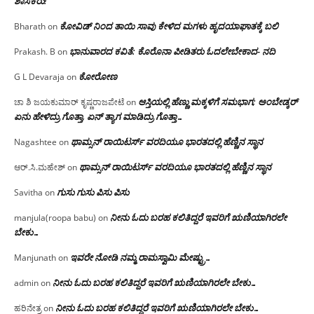
ಶಾಸಕರು!
ಕೋವಿಡ್ ನಿಂದ ತಾಯಿ ಸಾವು ಕೇಳಿದ ಮಗಳು ಹೃದಯಾಘಾತಕ್ಕೆ ಬಲಿ
Bharath
on
ಭಾನುವಾರದ ಕವಿತೆ: ಕೊರೊನಾ ಪೀಡಿತರು ಓದಲೇಬೇಕಾದ- ನದಿ
Prakash. B
on
ಕೋರೋಣ
G L Devaraja
on
ಆಸ್ತಿಯಲ್ಲಿ ಹೆಣ್ಣು ಮಕ್ಕಳಿಗೆ ಸಮಭಾಗ; ಅಂಬೇಡ್ಕರ್
ಚಾ ಶಿ ಜಯಕುಮಾರ್ ಕೃಷ್ಣರಾಜಪೇಟೆ
on
ಏನು ಹೇಳಿದ್ರು ಗೊತ್ತಾ, ಏನ್ ತ್ಯಾಗ ಮಾಡಿದ್ರು ಗೊತ್ತಾ…
ಥಾಮ್ಸನ್ ರಾಯಿಟರ್ಸ್ ವರದಿಯೂ ಭಾರತದಲ್ಲಿ ಹೆಣ್ಣಿನ ಸ್ಥಾನ‌
Nagashtee
on
ಥಾಮ್ಸನ್ ರಾಯಿಟರ್ಸ್ ವರದಿಯೂ ಭಾರತದಲ್ಲಿ ಹೆಣ್ಣಿನ ಸ್ಥಾನ‌
ಆರ್.ಸಿ.ಮಹೇಶ್
on
ಗುಸು ಗುಸು ಪಿಸು ಪಿಸು
Savitha
on
ನೀನು ಓದು ಬರಹ ಕಲಿತಿದ್ದರೆ ಇವರಿಗೆ ಋಣಿಯಾಗಿರಲೇ
manjula(roopa babu)
on
ಬೇಕು…
ಇವರೇ‌ ನೋಡಿ‌ ನಮ್ಮ‌ ರಾಮಸ್ವಾಮಿ ಮೇಷ್ಟ್ರು…
Manjunath
on
ನೀನು ಓದು ಬರಹ ಕಲಿತಿದ್ದರೆ ಇವರಿಗೆ ಋಣಿಯಾಗಿರಲೇ ಬೇಕು…
admin
on
ನೀನು ಓದು ಬರಹ ಕಲಿತಿದ್ದರೆ ಇವರಿಗೆ ಋಣಿಯಾಗಿರಲೇ ಬೇಕು…
ಹರಿನೇತ್ರ
on