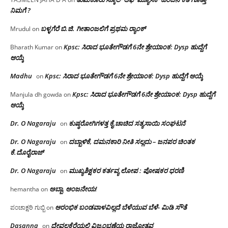
ನಿಮಗೆ ?
ಬಳ್ಳಗೆರೆ ಬಿ.ಜಿ. ಗೀತಾಂಜಲಿಗೆ ಪ್ರಥಮ ರ‌್ಯಾಂಕ್
Mrudul
on
Kpsc: ಸಿರಾದ ಭೂತೇಗೌಡಗೆ 6ನೇ ಶ್ರೇಯಾಂಕ: Dysp ಹುದ್ದೆಗೆ
Bharath Kumar
on
ಆಯ್ಕೆ
Madhu
Kpsc: ಸಿರಾದ ಭೂತೇಗೌಡಗೆ 6ನೇ ಶ್ರೇಯಾಂಕ: Dysp ಹುದ್ದೆಗೆ ಆಯ್ಕೆ
on
Kpsc: ಸಿರಾದ ಭೂತೇಗೌಡಗೆ 6ನೇ ಶ್ರೇಯಾಂಕ: Dysp ಹುದ್ದೆಗೆ
Manjula dh gowda
on
ಆಯ್ಕೆ
Dr. O Nagaraju
ಕುಷ್ಠರೋಗಿಗಳತ್ತ ಕೈ ಚಾಚಿದ ಸತ್ಯಸಾಯಿ ಸಂಘಟನೆ
on
Dr. O Nagaraju
ದಬ್ಬಾಳಿಕೆ, ದಮನಕಾರಿ ನೀತಿ ಸಲ್ಲದು – ಜನಪರ ಚಿಂತಕ
on
ಕೆ.ದೊರೈರಾಜ್
Dr. O Nagaraju
ಮುಖ್ಯಶಿಕ್ಷಕರ ಕರ್ತವ್ಯ ಲೋಪ : ಪೋಷಕರ ಧರಣಿ
on
ಅಬ್ಬಾ, ಆಂಜನೇಯ!
hemantha
on
ಆರಂಭಿಕ ಬಂಡವಾಳವಿಲ್ಲದೆ ಬೆಳೆಯುವ ಬೆಳೆ- ಮಿಡಿ ಸೌತೆ
ಪಂಚಾಕ್ಷರಿ ಗುಬ್ಬಿ
on
Dasanna
ದೇವಲಕೆರೆಯಲ್ಲಿ ವಿಜೃಂಭಣೆಯ ರಾಜ್ಯೋತ್ಸವ
on