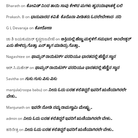
ಕೋವಿಡ್ ನಿಂದ ತಾಯಿ ಸಾವು ಕೇಳಿದ ಮಗಳು ಹೃದಯಾಘಾತಕ್ಕೆ ಬಲಿ
Bharath
on
ಭಾನುವಾರದ ಕವಿತೆ: ಕೊರೊನಾ ಪೀಡಿತರು ಓದಲೇಬೇಕಾದ- ನದಿ
Prakash. B
on
ಕೋರೋಣ
G L Devaraja
on
ಆಸ್ತಿಯಲ್ಲಿ ಹೆಣ್ಣು ಮಕ್ಕಳಿಗೆ ಸಮಭಾಗ; ಅಂಬೇಡ್ಕರ್
ಚಾ ಶಿ ಜಯಕುಮಾರ್ ಕೃಷ್ಣರಾಜಪೇಟೆ
on
ಏನು ಹೇಳಿದ್ರು ಗೊತ್ತಾ, ಏನ್ ತ್ಯಾಗ ಮಾಡಿದ್ರು ಗೊತ್ತಾ…
ಥಾಮ್ಸನ್ ರಾಯಿಟರ್ಸ್ ವರದಿಯೂ ಭಾರತದಲ್ಲಿ ಹೆಣ್ಣಿನ ಸ್ಥಾನ‌
Nagashtee
on
ಥಾಮ್ಸನ್ ರಾಯಿಟರ್ಸ್ ವರದಿಯೂ ಭಾರತದಲ್ಲಿ ಹೆಣ್ಣಿನ ಸ್ಥಾನ‌
ಆರ್.ಸಿ.ಮಹೇಶ್
on
ಗುಸು ಗುಸು ಪಿಸು ಪಿಸು
Savitha
on
ನೀನು ಓದು ಬರಹ ಕಲಿತಿದ್ದರೆ ಇವರಿಗೆ ಋಣಿಯಾಗಿರಲೇ
manjula(roopa babu)
on
ಬೇಕು…
ಇವರೇ‌ ನೋಡಿ‌ ನಮ್ಮ‌ ರಾಮಸ್ವಾಮಿ ಮೇಷ್ಟ್ರು…
Manjunath
on
ನೀನು ಓದು ಬರಹ ಕಲಿತಿದ್ದರೆ ಇವರಿಗೆ ಋಣಿಯಾಗಿರಲೇ ಬೇಕು…
admin
on
ನೀನು ಓದು ಬರಹ ಕಲಿತಿದ್ದರೆ ಇವರಿಗೆ ಋಣಿಯಾಗಿರಲೇ ಬೇಕು…
ಹರಿನೇತ್ರ
on