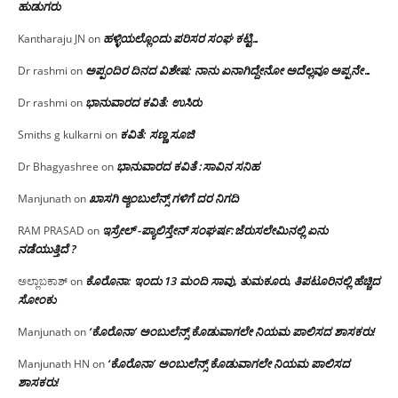
ಹುಡುಗರು
ಹಳ್ಳಿಯಲ್ಲೊಂದು ಪರಿಸರ ಸಂಘ ಕಟ್ಟಿ…
Kantharaju JN
on
ಅಪ್ಪಂದಿರ ದಿನದ ವಿಶೇಷ: ನಾನು ಏನಾಗಿದ್ದೇನೋ‌ ಅದೆಲ್ಲವೂ ಅಪ್ಪನೇ…
Dr rashmi
on
ಭಾನುವಾರದ ಕವಿತೆ: ಉಸಿರು
Dr rashmi
on
ಕವಿತೆ: ಸಣ್ಣ ಸೂಜಿ
Smiths g kulkarni
on
ಭಾನುವಾರದ ಕವಿತೆ :ಸಾವಿನ ಸನಿಹ
Dr Bhagyashree
on
ಖಾಸಗಿ ಆ್ಯಂಬುಲೆನ್ಸ್ ಗಳಿಗೆ ದರ ನಿಗದಿ
Manjunath
on
ಇಸ್ರೇಲ್ -ಪ್ಯಾಲಿಸ್ತೇನ್ ಸಂಘರ್ಷ:ಜೆರುಸಲೇಮಿನಲ್ಲಿ ಏನು
RAM PRASAD
on
ನಡೆಯುತ್ತಿದೆ ?
ಕೊರೊನಾ: ಇಂದು 13 ಮಂದಿ ಸಾವು, ತುಮಕೂರು, ತಿಪಟೂರಿನಲ್ಲಿ ಹೆಚ್ಚಿದ
ಅಲ್ಲಾಬಕಾಶ್
on
ಸೋಂಕು
‘ಕೊರೊನಾ’ ಅಂಬುಲೆನ್ಸ್ ಕೊಡುವಾಗಲೇ ನಿಯಮ ಪಾಲಿಸದ ಶಾಸಕರು!
Manjunath
on
‘ಕೊರೊನಾ’ ಅಂಬುಲೆನ್ಸ್ ಕೊಡುವಾಗಲೇ ನಿಯಮ ಪಾಲಿಸದ
Manjunath HN
on
ಶಾಸಕರು!