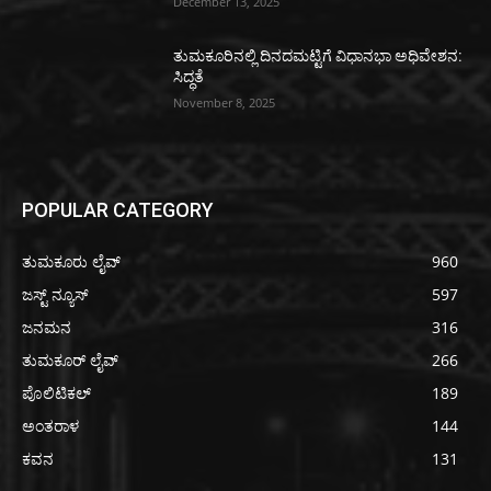
December 13, 2025
ತುಮಕೂರಿನಲ್ಲಿ ದಿನದಮಟ್ಟಿಗೆ ವಿಧಾನಭಾ ಅಧಿವೇಶನ:
ಸಿದ್ಧತೆ
November 8, 2025
POPULAR CATEGORY
ತುಮಕೂರು ಲೈವ್
960
ಜಸ್ಟ್ ನ್ಯೂಸ್
597
ಜನಮನ
316
ತುಮಕೂರ್ ಲೈವ್
266
ಪೊಲಿಟಿಕಲ್
189
ಅಂತರಾಳ
144
ಕವನ
131