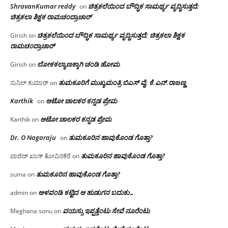
ShravanKumar reddy
ಚಿತ್ರಕಲೆಯಿಂದ ಬೌದ್ಧಿಕ ಸಾಮರ್ಥ್ಯ ವೃದ್ಧಿಸುತ್ತದೆ;
on
ಚಿತ್ರಕಲಾ ಶಿಕ್ಷಕ ರಾಮಚಂದ್ರಾಚಾರ್
ಚಿತ್ರಕಲೆಯಿಂದ ಬೌದ್ಧಿಕ ಸಾಮರ್ಥ್ಯ ವೃದ್ಧಿಸುತ್ತದೆ; ಚಿತ್ರಕಲಾ ಶಿಕ್ಷಕ
Girish
on
ರಾಮಚಂದ್ರಾಚಾರ್
ಲೋಕಕಲ್ಯಾಣಕ್ಕಾಗಿ ಚಂಡಿ ಹೋಮ
Girish
on
ತುಮಕೂರಿಗೆ ಮುಖ್ಯಮಂತ್ರಿ ಬಿಎಸ್ ವೈ: ಕೆ.ಎನ್.ರಾಜಣ್ಣ
ಸುನಿಲ್ ಕುಮಾರ್
on
Karthik
ಆಟೋ ಚಾಲಕರ ಕನ್ನಡ ಪ್ರೇಮ
on
ಆಟೋ ಚಾಲಕರ ಕನ್ನಡ ಪ್ರೇಮ
Karthik
on
Dr. O Nagaraju
ತುಮಕೂರಿನ ಹಾವುಕೊಂಡ ಗೊತ್ತಾ?
on
ತುಮಕೂರಿನ ಹಾವುಕೊಂಡ ಗೊತ್ತಾ?
ವಾಜಿದ್ ಖಾನ್ ತೋವಿನಕೆರೆ
on
ತುಮಕೂರಿನ ಹಾವುಕೊಂಡ ಗೊತ್ತಾ?
suma
on
ಅಳವಂಡಿ ಕಟ್ಟಿದ ಆ ಹುಡುಗನ ಬದುಕು…
admin
on
ವಯಸ್ಸು ಇಪ್ಪತ್ತೆಂಟು ಸೇವೆ ನೂರೆಂಟು
Meghana sonu
on