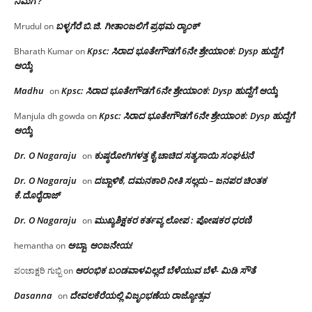
ನಿಮಗೆ ?
ಬಳ್ಳಗೆರೆ ಬಿ.ಜಿ. ಗೀತಾಂಜಲಿಗೆ ಪ್ರಥಮ ರ‌್ಯಾಂಕ್
Mrudul
on
Kpsc: ಸಿರಾದ ಭೂತೇಗೌಡಗೆ 6ನೇ ಶ್ರೇಯಾಂಕ: Dysp ಹುದ್ದೆಗೆ
Bharath Kumar
on
ಆಯ್ಕೆ
Madhu
Kpsc: ಸಿರಾದ ಭೂತೇಗೌಡಗೆ 6ನೇ ಶ್ರೇಯಾಂಕ: Dysp ಹುದ್ದೆಗೆ ಆಯ್ಕೆ
on
Kpsc: ಸಿರಾದ ಭೂತೇಗೌಡಗೆ 6ನೇ ಶ್ರೇಯಾಂಕ: Dysp ಹುದ್ದೆಗೆ
Manjula dh gowda
on
ಆಯ್ಕೆ
Dr. O Nagaraju
ಕುಷ್ಠರೋಗಿಗಳತ್ತ ಕೈ ಚಾಚಿದ ಸತ್ಯಸಾಯಿ ಸಂಘಟನೆ
on
Dr. O Nagaraju
ದಬ್ಬಾಳಿಕೆ, ದಮನಕಾರಿ ನೀತಿ ಸಲ್ಲದು – ಜನಪರ ಚಿಂತಕ
on
ಕೆ.ದೊರೈರಾಜ್
Dr. O Nagaraju
ಮುಖ್ಯಶಿಕ್ಷಕರ ಕರ್ತವ್ಯ ಲೋಪ : ಪೋಷಕರ ಧರಣಿ
on
ಅಬ್ಬಾ, ಆಂಜನೇಯ!
hemantha
on
ಆರಂಭಿಕ ಬಂಡವಾಳವಿಲ್ಲದೆ ಬೆಳೆಯುವ ಬೆಳೆ- ಮಿಡಿ ಸೌತೆ
ಪಂಚಾಕ್ಷರಿ ಗುಬ್ಬಿ
on
Dasanna
ದೇವಲಕೆರೆಯಲ್ಲಿ ವಿಜೃಂಭಣೆಯ ರಾಜ್ಯೋತ್ಸವ
on