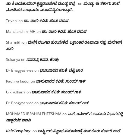
ಚಾ ಶಿ ಜಯಕುಮಾರ್ ಕೃಷ್ಣರಾಜಪೇಟೆ.ಮಂಡ್ಯ ಜಿಲ್ಲೆ.
ಮಂಡ್ಯ: ಈ ಸರ್ಕಾರಿ ಶಾಲೆ
on
ನೋಡಿದರೆ ಎಂಥವರೂ ಮೂಕವಿಸ್ಮಿತರಾಗುತ್ತಾರೆ…
ಡಾ. ರಜನಿ ಕವಿತೆ: ಹೊಸ ವರುಷ
Triveni
on
ಡಾ. ರಜನಿ ಕವಿತೆ: ಹೊಸ ವರುಷ
Mahalakshmi MH
on
ಮಳೆಗೆ ನಲುಗಿದ ತುರುವೇಕೆರೆ: ಲಕ್ಷಾಂತರ ರೂಪಾಯಿ ನಷ್ಟ, ಮನೆಗಳಿಗೆ
Sharmith
on
ಹಾನಿ
ನವರಾತ್ರಿ ಕವನ :ಕೆಂಪು
Sukanya
on
ಭಾನುವಾರದ ಕವಿತೆ: ಬೆಟ್ಟ ಜಾರಿ
Dr Bhagyashree
on
ಭಾನುವಾರದ ಕವಿತೆ: ಸುಂಯ್ ಗಾಳಿ
Radhika kudur
on
ಭಾನುವಾರದ ಕವಿತೆ: ಸುಂಯ್ ಗಾಳಿ
G k kulkarni
on
ಭಾನುವಾರದ ಕವಿತೆ: ಸುಂಯ್ ಗಾಳಿ
Dr Bhagyashree
on
ಎಸ್. ರಮೇಶ್ ಗೆ ಕಾನೂನು ವಿಭಾಗದಲ್ಲಿ
MOHAMED IBRAHIM EHTESHAM
on
ಡಾಕ್ಟರೇಟ್ ಪದವಿ
lieleTewplory
ರಾಷ್ಟ್ರೀಯ ವಿಜ್ಞಾನ ಸಮಾವೇಶಕ್ಕೆ‌ ತುಮಕೂರು ಸರ್ಕಾರಿ ಶಾಲೆ
on