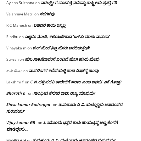
ವರಲಕ್ಷ್ಮೀ ಗೆ ಸೂಲಗಿತ್ತಿ ನರಸಮ್ಮ‌ ರಾಷ್ಟ್ರೀಯ ಪ್ರಶಸ್ತಿ ಗರಿ
Ayisha Sulthana
on
ಸರಗಳವು
Vaishnavi Metri
on
ಬಡವರ ತಾಯಿ ಇನ್ನಿಲ್ಲ
R C Mahesh
on
ಎಲ್ಲರೂ ನೋಡಿ, ಕಲಿಯಬೇಕಾದ ‘ಒಳಿತು ಮಾಡು ಮನುಸಾ’
Sindhu
on
ಬಿಲ್ ಮೇಲೆ ನಿನ್ನ ಹೆಸರು ಬರೆದಿಡುತ್ತೇನೆ!
Vinayaka m
on
ಹಸು ಸಾಕಣೆದಾರರಿಗೆ ಬಂದಿದೆ ಹೊಸ ಹಸಿರು ಮೇವು
Suresh
on
ಮದಲಿಂಗನ ಕಣಿವೆಯಲ್ಲಿ ಕಂಡ ವಿಷಕನ್ಯೆ ಹೂವು
ಹನು ಬಿಎನ
on
C.N.ಹಳ್ಳಿ ಪದವಿ ಕಾಲೇಜಿಗೆ ಸಲಾಂ‌ ಎಂದ ಜನರು! ಏಕೆ ಗೊತ್ತಾ?
Lakshmi Y
on
Bharath n
ಗಾಂಧೀಜಿ ಕನಸಿನ ರಾಮ ರಾಜ್ಯ ಯಾವುದು?
on
Shiva kumar Rudrappa
ತುಮಕೂರು‌ ವಿ.ವಿ.ಯಲ್ಲೊಬ್ಬರು ಅಪರೂಪದ
on
ಗುರುವರ್ಯ
Vijay kumar GR
ಒಂದೊಂದು ಭತ್ತದ ಕಾಳು ಹಾಯುತ್ತಿದ್ದ ಅಣ್ಣ ಕೊನೆಗೆ
on
ಮಾಡಿದ್ದೇನು….
ತುಮಕೂರು‌ ವಿ.ವಿ.ಯಲ್ಲೊಬ್ಬರು ಅಪರೂಪದ ಗುರುವರ್ಯ
MAHESH.H
on