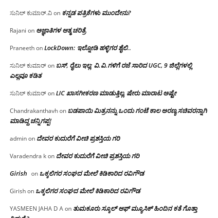
ಕನ್ನಡ ಪತ್ರಿಕೆಗಳು ಮುಂದೇನು?
ಸುನಿಲ್ ಕುಮಾರ್.ವಿ
on
ಅಜ್ಞಾತಿಗಳ ಆತ್ಮ ಚರಿತ್ರೆ
Rajani
on
LockDown: ಇಲ್ನೋಡಿ ಹಳ್ಳಿಗರ ಶೈಲಿ..
Praneeth
on
ಬಸ್, ರೈಲು ಇಲ್ಲ; ವಿ.ವಿ.ಗಳಿಗೆ ರಜೆ ಸಾರಿದ UGC, 9 ಜಿಲ್ಲೆಗಳಲ್ಲಿ
ಸುನಿಲ್ ಕುಮಾರ್
on
ಎಲ್ಲವೂ ಕಡಿತ
LIC ಖಾಸಗೀಕರಣ ಮಾಡುತ್ತಿಲ್ಲ, ಷೇರು ಮಾರಾಟ ಅಷ್ಟೇ
ಸುನಿಲ್ ಕುಮಾರ್
on
ಬಡಪಾಯಿ ಮಿತ್ರನನ್ನು ಒಂದು ಗಂಟೆ ಕಾಲ ಅರಣ್ಯ ಸಚಿವರನ್ನಾಗಿ
Chandrakanthavh
on
ಮಾಡಿದ್ದ ಚನ್ನಿಗಪ್ಪ!
ದೇವರ ಕುದುರೆಗೆ ವೀಚಿ ಪ್ರಶಸ್ತಿಯ ಗರಿ
admin
on
ದೇವರ ಕುದುರೆಗೆ ವೀಚಿ ಪ್ರಶಸ್ತಿಯ ಗರಿ
Varadendra k
on
Girish
ಒಕ್ಕಲಿಗರ ಸಂಘದ ಮೇಲೆ ಕಿಡಿಕಾರಿದ ರವಿಗೌಡ
on
ಒಕ್ಕಲಿಗರ ಸಂಘದ ಮೇಲೆ ಕಿಡಿಕಾರಿದ ರವಿಗೌಡ
Girish
on
ತುಮಕೂರು ಸ್ಕೂಲ್ ಆಫ್ ಮ್ಯೂಸಿಕ್ ಹಿಂದಿನ ಕತೆ ಗೊತ್ತಾ
YASMEEN JAHA D A
on