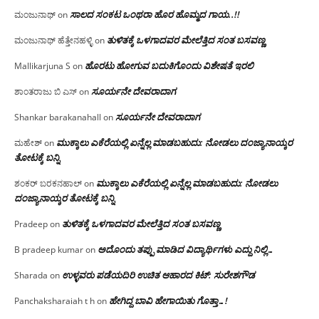
ಸಾಲದ ಸಂಕಟ ಒಂಥರಾ ಹೊರ ಹೊಮ್ಮದ ಗಾಯ..!!
ಮಂಜುನಾಥ್
on
ತುಳಿತಕ್ಕೆ ಒಳಗಾದವರ ಮೇಲೆತ್ತಿದ ಸಂತ ಬಸವಣ್ಣ
ಮಂಜುನಾಥ್ ಹೆತ್ತೇನಹಳ್ಳಿ
on
ಹೊರಟು ಹೋಗುವ ಬದುಕಿಗೊಂದು ವಿಶೇಷತೆ ಇರಲಿ
Mallikarjuna S
on
ಸೂರ್ಯನೇ ದೇವರಾದಾಗ
ಶಾಂತರಾಜು ಬಿ ಎಸ್
on
ಸೂರ್ಯನೇ ದೇವರಾದಾಗ
Shankar barakanahall
on
ಮುಕ್ಕಾಲು ಎಕೆರೆಯಲ್ಲಿ ಏನ್ನೆಲ್ಲ‌ ಮಾಡಬಹುದು: ನೋಡಲು ದಂಜ್ಯಾನಾಯ್ಕರ
ಮಹೇಶ್
on
ತೋಟಕ್ಕೆ ಬನ್ನಿ
ಮುಕ್ಕಾಲು ಎಕೆರೆಯಲ್ಲಿ ಏನ್ನೆಲ್ಲ‌ ಮಾಡಬಹುದು: ನೋಡಲು
ಶಂಕರ್ ಬರಕನಹಾಲ್
on
ದಂಜ್ಯಾನಾಯ್ಕರ ತೋಟಕ್ಕೆ ಬನ್ನಿ
ತುಳಿತಕ್ಕೆ ಒಳಗಾದವರ ಮೇಲೆತ್ತಿದ ಸಂತ ಬಸವಣ್ಣ
Pradeep
on
ಅದೊಂದು ತಪ್ಪು ಮಾಡಿದ ವಿದ್ಯಾರ್ಥಿಗಳು ಎದ್ದು ನಿಲ್ಲಿ…
B pradeep kumar
on
ಉಳ್ಳವರು ಪಡೆಯದಿರಿ ಉಚಿತ ಆಹಾರದ ಕಿಟ್: ಸುರೇಶಗೌಡ
Sharada
on
ಹೇಗಿದ್ದ ಬಾವಿ ಹೇಗಾಯಿತು ಗೊತ್ತಾ…!
Panchaksharaiah t h
on