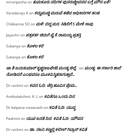
ತುಮಕೂರು ನದಿಗಳ ಪುನರುಜ್ಜೀವನದ ಬಗ್ಗೆ ಮೌನ ಏಕೆ?
imranpasha
on
ಕದ್ದುಮುಚ್ಚಿ ಮದುವೆ ತಡೆದ ಅಧಿಕಾರಿಗಳ ತಂಡ
Varadaraju K
on
ಮಳೆ: ಬಿದ್ದ ಮರ, ಸಿಡಿಲಿಗೆ 5 ಮೇಕೆ ಸಾವು
Chikkanna SD
on
ಪತ್ರಕರ್ತ ಚಿದುಗೆ ವೈ.ಕೆ.ರಾಮಯ್ಯ ಪ್ರಶಸ್ತಿ
Jayashri
on
ಕೊಳಲ ಕರೆ
Sukanya
on
ಕೊಳಲ ಕರೆ
Sukanya
on
ಚಾ ಶಿ ಜಯಕುಮಾರ್ ಕೃಷ್ಣರಾಜಪೇಟೆ.ಮಂಡ್ಯ ಜಿಲ್ಲೆ.
ಮಂಡ್ಯ: ಈ ಸರ್ಕಾರಿ ಶಾಲೆ
on
ನೋಡಿದರೆ ಎಂಥವರೂ ಮೂಕವಿಸ್ಮಿತರಾಗುತ್ತಾರೆ…
ಕವನ ಓದಿ: ಚೆರ್ರಿ ಹೂವಿನ ಪ್ರೇಮ…
Dr rashmi
on
ಕವಿತೆಗೂ ಒಂದು ದಿನ
Anithalakshmi. K. L
on
ಕವಿತೆ ಓದಿ: ಯುದ್ಧ
Dr kalpana viswanath
on
ಯುವ ಜನತೆ ದಿನ: ಕವಿತೆ ಓದಿ- ಯೌವನ
Padmini
on
ಡಾ. ರಜನಿ‌ ಕಣ್ಣಲ್ಲಿ ಕಲೀಲ್ ಗಿಬ್ರಾನ್ ಕವಿತೆ
Dr rashmi
on