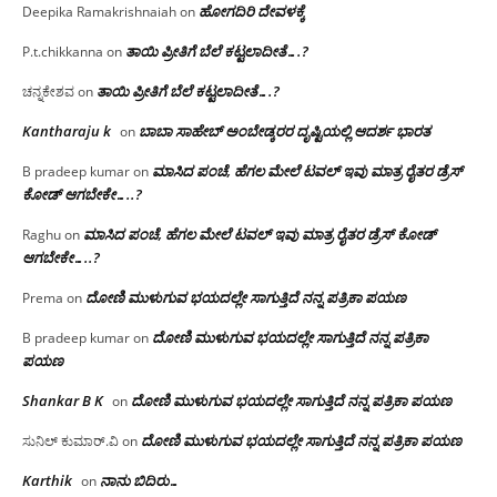
ಹೋಗದಿರಿ ದೇವಳಕ್ಕೆ
Deepika Ramakrishnaiah
on
ತಾಯಿ ಪ್ರೀತಿಗೆ ಬೆಲೆ ಕಟ್ಟಲಾದೀತೆ….?
P.t.chikkanna
on
ತಾಯಿ ಪ್ರೀತಿಗೆ ಬೆಲೆ ಕಟ್ಟಲಾದೀತೆ….?
ಚನ್ನಕೇಶವ
on
Kantharaju k
ಬಾಬಾ ಸಾಹೇಬ್ ಅಂಬೇಡ್ಕರರ ದೃಷ್ಟಿಯಲ್ಲಿ ಆದರ್ಶ ಭಾರತ
on
ಮಾಸಿದ ಪಂಚೆ, ಹೆಗಲ ಮೇಲೆ ಟವಲ್‌ ಇವು ಮಾತ್ರ ರೈತರ ಡ್ರೆಸ್‌
B pradeep kumar
on
ಕೋಡ್ ಆಗಬೇಕೇ…..?‌
ಮಾಸಿದ ಪಂಚೆ, ಹೆಗಲ ಮೇಲೆ ಟವಲ್‌ ಇವು ಮಾತ್ರ ರೈತರ ಡ್ರೆಸ್‌ ಕೋಡ್
Raghu
on
ಆಗಬೇಕೇ…..?‌
ದೋಣಿ ಮುಳುಗುವ ಭಯದಲ್ಲೇ ಸಾಗುತ್ತಿದೆ ನನ್ನ ಪತ್ರಿಕಾ ಪಯಣ
Prema
on
ದೋಣಿ ಮುಳುಗುವ ಭಯದಲ್ಲೇ ಸಾಗುತ್ತಿದೆ ನನ್ನ ಪತ್ರಿಕಾ
B pradeep kumar
on
ಪಯಣ
Shankar B K
ದೋಣಿ ಮುಳುಗುವ ಭಯದಲ್ಲೇ ಸಾಗುತ್ತಿದೆ ನನ್ನ ಪತ್ರಿಕಾ ಪಯಣ
on
ದೋಣಿ ಮುಳುಗುವ ಭಯದಲ್ಲೇ ಸಾಗುತ್ತಿದೆ ನನ್ನ ಪತ್ರಿಕಾ ಪಯಣ
ಸುನಿಲ್ ಕುಮಾರ್.ವಿ
on
Karthik
ನಾನು ಬಿದಿರು…
on