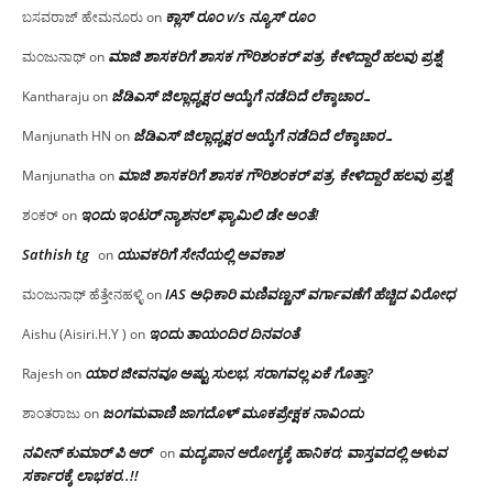
ಕ್ಲಾಸ್ ರೂಂ v/s ನ್ಯೂಸ್ ರೂಂ
ಬಸವರಾಜ್ ಹೇಮನೂರು
on
ಮಾಜಿ ಶಾಸಕರಿಗೆ ಶಾಸಕ ಗೌರಿಶಂಕರ್ ಪತ್ರ, ಕೇಳಿದ್ದಾರೆ ಹಲವು ಪ್ರಶ್ನೆ
ಮಂಜುನಾಥ್
on
ಜೆಡಿಎಸ್ ಜಿಲ್ಲಾಧ್ಯಕ್ಷರ ಆಯ್ಕೆಗೆ ನಡೆದಿದೆ ಲೆಕ್ಕಾಚಾರ…
Kantharaju
on
ಜೆಡಿಎಸ್ ಜಿಲ್ಲಾಧ್ಯಕ್ಷರ ಆಯ್ಕೆಗೆ ನಡೆದಿದೆ ಲೆಕ್ಕಾಚಾರ…
Manjunath HN
on
ಮಾಜಿ ಶಾಸಕರಿಗೆ ಶಾಸಕ ಗೌರಿಶಂಕರ್ ಪತ್ರ, ಕೇಳಿದ್ದಾರೆ ಹಲವು ಪ್ರಶ್ನೆ
Manjunatha
on
ಇಂದು ಇಂಟರ್ ನ್ಯಾಶನಲ್ ಫ್ಯಾಮಿಲಿ ಡೇ ಅಂತೆ!
ಶಂಕರ್
on
Sathish tg
ಯುವಕರಿಗೆ ಸೇನೆಯಲ್ಲಿ ಅವಕಾಶ
on
IAS ಅಧಿಕಾರಿ ಮಣಿವಣ್ಣನ್ ವರ್ಗಾವಣೆಗೆ ಹೆಚ್ಚಿದ‌ ವಿರೋಧ
ಮಂಜುನಾಥ್ ಹೆತ್ತೇನಹಳ್ಳಿ
on
ಇಂದು ತಾಯಂದಿರ ದಿನವಂತೆ
Aishu (Aisiri.H.Y )
on
ಯಾರ ಜೀವನವೂ ಅಷ್ಟು ಸುಲಭ, ಸರಾಗವಲ್ಲ ಏಕೆ ಗೊತ್ತಾ?
Rajesh
on
ಜಂಗಮವಾಣಿ ಜಾಗದೊಳ್ ಮೂಕಪ್ರೇಕ್ಷಕ ನಾವಿಂದು
ಶಾಂತರಾಜು
on
ನವೀನ್ ಕುಮಾರ್ ಪಿ ಆರ್
ಮದ್ಯಪಾನ ಆರೋಗ್ಯಕ್ಕೆ ಹಾನಿಕರ; ವಾಸ್ತವದಲ್ಲಿ ಅಳುವ
on
ಸರ್ಕಾರಕ್ಕೆ ಲಾಭಕರ..!!