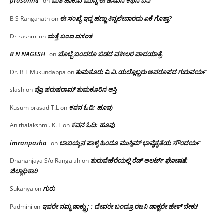
prasanna
ಮತ ಹಾಕುವ ಮುನ್ನ ಈ ಹಸಿವಿನ ಕಥನ ಓದಿ
on
ಈ ಸಂಖ್ಯೆ ಇದ್ದ ಹಣ್ಣು ತಿನ್ನಲೇಬಾರದು ಏಕೆ ಗೊತ್ತಾ?
B S Ranganath
on
ಮತ್ತೆ ಬಂದ ವಸಂತ
Dr rashmi
on
B N NAGESH
ಬೊಬ್ಬೆ ಬಂದರೂ ಬಿಡದ ವಕೀಲರ ಪಾದಯಾತ್ರೆ
on
ತುಮಕೂರು‌ ವಿ.ವಿ.ಯಲ್ಲೊಬ್ಬರು ಅಪರೂಪದ ಗುರುವರ್ಯ
Dr. B L Mukundappa
on
ಪ್ರೊ.ಪರುಷರಾಮ್ ತುಮಕೂರಿನ ಆಸ್ತಿ
slash
on
ಕವನ ಓದಿ: ಹೂವು
Kusum prasad T.L
on
ಕವನ ಓದಿ: ಹೂವು
Anithalakshmi. K. L
on
imranpasha
ಬಾಬಯ್ಯನ ಪಾಳ್ಯ ಹಿಂದೂ ಮುಸ್ಲಿಮ್ ಭಾವೈಕ್ಯತೆಯ ಸೌಂದರ್ಯ
on
ತುರುವೇಕೆರೆಯಲ್ಲಿ ರೆಡ್ ಅಲರ್ಟ್ ಘೋಷಣೆ:
Dhananjaya S/o Rangaiah
on
ಜಿಲ್ಲಾಧಿಕಾರಿ
ಗುರು
Sukanya
on
ಇವರೇ ನಮ್ಮ ಡಾಕ್ಟ್ರು; : ದೇವರೇ ಬಂದ್ರೂ ರಜನಿ ಡಾಕ್ಟರೇ ಹೇಳ್ ಬೇಕು!
Padmini
on