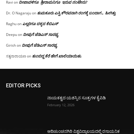
ದೀಪಾವಳಿಗೂ ಶ್ರೀರಾಮನಿಗೂ ಇರುವ ನಂಟೇನು?
Ravi
on
ತುಮಕೂರು ಎಸ್ಪಿ ಕೌರವನಾಗಿ ರಂಗಕ್ಕೆ ಬಂದಾಗ… ಹೀಗಿತ್ತು
Dr. O Nagaraju
on
ಎಲ್ಲರಿಗೂ ದಕ್ಕದ ಕೆಬಿಎಸ್
Raghu
on
ದೀಪುಗೆ ಜೆಡಿಎಸ್ ಸಾರಥ್ಯ
Deepu
on
ದೀಪುಗೆ ಜೆಡಿಎಸ್ ಸಾರಥ್ಯ
Girish
on
ತುಂಬಿದ್ದ ಕೆರೆ ಹೇಗೆ ಖಾಲಿಯಾಯಿತು.
ಸತ್ಯನಾರಾಯಣ
on
EDITOR PICKS
ನಾಯಕತ್ವದ ಯಶಸ್ಸಿನ ಸೂತ್ರಗಳ ಕೈಪಿಡಿ
February 12, 2026
ಆದಿಚುಂಚನಗಿರಿ ವಿಶ್ವವಿದ್ಯಾಲಯದಲ್ಲಿ ರಸಾಯನಿಕ