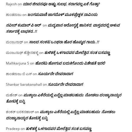
ಯಾರ ಜೀವನವೂ ಅಷ್ಟು ಸುಲಭ, ಸರಾಗವಲ್ಲ ಏಕೆ ಗೊತ್ತಾ?
Rajesh
on
ಜಂಗಮವಾಣಿ ಜಾಗದೊಳ್ ಮೂಕಪ್ರೇಕ್ಷಕ ನಾವಿಂದು
ಶಾಂತರಾಜು
on
ನವೀನ್ ಕುಮಾರ್ ಪಿ ಆರ್
ಮದ್ಯಪಾನ ಆರೋಗ್ಯಕ್ಕೆ ಹಾನಿಕರ; ವಾಸ್ತವದಲ್ಲಿ ಅಳುವ
on
ಸರ್ಕಾರಕ್ಕೆ ಲಾಭಕರ..!!
ಸಾಲದ ಸಂಕಟ ಒಂಥರಾ ಹೊರ ಹೊಮ್ಮದ ಗಾಯ..!!
ಮಂಜುನಾಥ್
on
ತುಳಿತಕ್ಕೆ ಒಳಗಾದವರ ಮೇಲೆತ್ತಿದ ಸಂತ ಬಸವಣ್ಣ
ಮಂಜುನಾಥ್ ಹೆತ್ತೇನಹಳ್ಳಿ
on
ಹೊರಟು ಹೋಗುವ ಬದುಕಿಗೊಂದು ವಿಶೇಷತೆ ಇರಲಿ
Mallikarjuna S
on
ಸೂರ್ಯನೇ ದೇವರಾದಾಗ
ಶಾಂತರಾಜು ಬಿ ಎಸ್
on
ಸೂರ್ಯನೇ ದೇವರಾದಾಗ
Shankar barakanahall
on
ಮುಕ್ಕಾಲು ಎಕೆರೆಯಲ್ಲಿ ಏನ್ನೆಲ್ಲ‌ ಮಾಡಬಹುದು: ನೋಡಲು ದಂಜ್ಯಾನಾಯ್ಕರ
ಮಹೇಶ್
on
ತೋಟಕ್ಕೆ ಬನ್ನಿ
ಮುಕ್ಕಾಲು ಎಕೆರೆಯಲ್ಲಿ ಏನ್ನೆಲ್ಲ‌ ಮಾಡಬಹುದು: ನೋಡಲು
ಶಂಕರ್ ಬರಕನಹಾಲ್
on
ದಂಜ್ಯಾನಾಯ್ಕರ ತೋಟಕ್ಕೆ ಬನ್ನಿ
ತುಳಿತಕ್ಕೆ ಒಳಗಾದವರ ಮೇಲೆತ್ತಿದ ಸಂತ ಬಸವಣ್ಣ
Pradeep
on