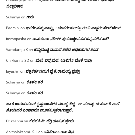
ಜಿಲ್ಲಾಧಿಕಾರಿ
ಗುರು
Sukanya
on
ಇವರೇ ನಮ್ಮ ಡಾಕ್ಟ್ರು; : ದೇವರೇ ಬಂದ್ರೂ ರಜನಿ ಡಾಕ್ಟರೇ ಹೇಳ್ ಬೇಕು!
Padmini
on
ತುಮಕೂರು ನದಿಗಳ ಪುನರುಜ್ಜೀವನದ ಬಗ್ಗೆ ಮೌನ ಏಕೆ?
imranpasha
on
ಕದ್ದುಮುಚ್ಚಿ ಮದುವೆ ತಡೆದ ಅಧಿಕಾರಿಗಳ ತಂಡ
Varadaraju K
on
ಮಳೆ: ಬಿದ್ದ ಮರ, ಸಿಡಿಲಿಗೆ 5 ಮೇಕೆ ಸಾವು
Chikkanna SD
on
ಪತ್ರಕರ್ತ ಚಿದುಗೆ ವೈ.ಕೆ.ರಾಮಯ್ಯ ಪ್ರಶಸ್ತಿ
Jayashri
on
ಕೊಳಲ ಕರೆ
Sukanya
on
ಕೊಳಲ ಕರೆ
Sukanya
on
ಚಾ ಶಿ ಜಯಕುಮಾರ್ ಕೃಷ್ಣರಾಜಪೇಟೆ.ಮಂಡ್ಯ ಜಿಲ್ಲೆ.
ಮಂಡ್ಯ: ಈ ಸರ್ಕಾರಿ ಶಾಲೆ
on
ನೋಡಿದರೆ ಎಂಥವರೂ ಮೂಕವಿಸ್ಮಿತರಾಗುತ್ತಾರೆ…
ಕವನ ಓದಿ: ಚೆರ್ರಿ ಹೂವಿನ ಪ್ರೇಮ…
Dr rashmi
on
ಕವಿತೆಗೂ ಒಂದು ದಿನ
Anithalakshmi. K. L
on