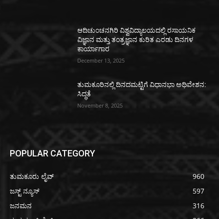
ಆದಿಚುಂಚನಗಿರಿ ವಿಶ್ವವಿದ್ಯಾಲಯದಲ್ಲಿ ರಸಾಯನಿಕ
ವಿಜ್ಞಾನ ಮತ್ತು ತಂತ್ರಜ್ಞಾನ ಕುರಿತ ಎರಡು ದಿನಗಳ
ಕಾರ್ಯಾಗಾರ
December 13, 2025
ತುಮಕೂರಿನಲ್ಲಿ ದಿನದಮಟ್ಟಿಗೆ ವಿಧಾನಭಾ ಅಧಿವೇಶನ:
ಸಿದ್ಧತೆ
November 8, 2025
POPULAR CATEGORY
ತುಮಕೂರು ಲೈವ್
960
ಜಸ್ಟ್ ನ್ಯೂಸ್
597
ಜನಮನ
316