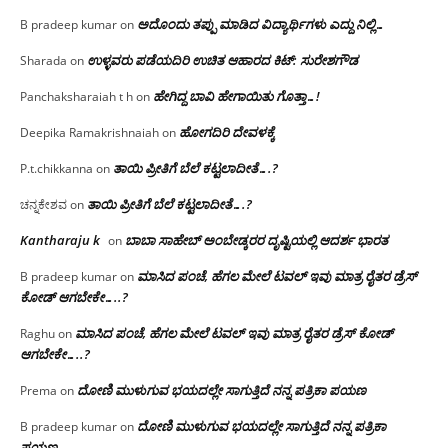
ಅದೊಂದು ತಪ್ಪು ಮಾಡಿದ ವಿದ್ಯಾರ್ಥಿಗಳು ಎದ್ದು ನಿಲ್ಲಿ…
B pradeep kumar
on
ಉಳ್ಳವರು ಪಡೆಯದಿರಿ ಉಚಿತ ಆಹಾರದ ಕಿಟ್: ಸುರೇಶಗೌಡ
Sharada
on
ಹೇಗಿದ್ದ ಬಾವಿ ಹೇಗಾಯಿತು ಗೊತ್ತಾ…!
Panchaksharaiah t h
on
ಹೋಗದಿರಿ ದೇವಳಕ್ಕೆ
Deepika Ramakrishnaiah
on
ತಾಯಿ ಪ್ರೀತಿಗೆ ಬೆಲೆ ಕಟ್ಟಲಾದೀತೆ….?
P.t.chikkanna
on
ತಾಯಿ ಪ್ರೀತಿಗೆ ಬೆಲೆ ಕಟ್ಟಲಾದೀತೆ….?
ಚನ್ನಕೇಶವ
on
Kantharaju k
ಬಾಬಾ ಸಾಹೇಬ್ ಅಂಬೇಡ್ಕರರ ದೃಷ್ಟಿಯಲ್ಲಿ ಆದರ್ಶ ಭಾರತ
on
ಮಾಸಿದ ಪಂಚೆ, ಹೆಗಲ ಮೇಲೆ ಟವಲ್‌ ಇವು ಮಾತ್ರ ರೈತರ ಡ್ರೆಸ್‌
B pradeep kumar
on
ಕೋಡ್ ಆಗಬೇಕೇ…..?‌
ಮಾಸಿದ ಪಂಚೆ, ಹೆಗಲ ಮೇಲೆ ಟವಲ್‌ ಇವು ಮಾತ್ರ ರೈತರ ಡ್ರೆಸ್‌ ಕೋಡ್
Raghu
on
ಆಗಬೇಕೇ…..?‌
ದೋಣಿ ಮುಳುಗುವ ಭಯದಲ್ಲೇ ಸಾಗುತ್ತಿದೆ ನನ್ನ ಪತ್ರಿಕಾ ಪಯಣ
Prema
on
ದೋಣಿ ಮುಳುಗುವ ಭಯದಲ್ಲೇ ಸಾಗುತ್ತಿದೆ ನನ್ನ ಪತ್ರಿಕಾ
B pradeep kumar
on
ಪಯಣ