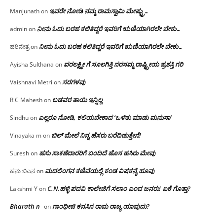
ಇವರೇ‌ ನೋಡಿ‌ ನಮ್ಮ‌ ರಾಮಸ್ವಾಮಿ ಮೇಷ್ಟ್ರು…
Manjunath
on
ನೀನು ಓದು ಬರಹ ಕಲಿತಿದ್ದರೆ ಇವರಿಗೆ ಋಣಿಯಾಗಿರಲೇ ಬೇಕು…
admin
on
ನೀನು ಓದು ಬರಹ ಕಲಿತಿದ್ದರೆ ಇವರಿಗೆ ಋಣಿಯಾಗಿರಲೇ ಬೇಕು…
ಹರಿನೇತ್ರ
on
ವರಲಕ್ಷ್ಮೀ ಗೆ ಸೂಲಗಿತ್ತಿ ನರಸಮ್ಮ‌ ರಾಷ್ಟ್ರೀಯ ಪ್ರಶಸ್ತಿ ಗರಿ
Ayisha Sulthana
on
ಸರಗಳವು
Vaishnavi Metri
on
ಬಡವರ ತಾಯಿ ಇನ್ನಿಲ್ಲ
R C Mahesh
on
ಎಲ್ಲರೂ ನೋಡಿ, ಕಲಿಯಬೇಕಾದ ‘ಒಳಿತು ಮಾಡು ಮನುಸಾ’
Sindhu
on
ಬಿಲ್ ಮೇಲೆ ನಿನ್ನ ಹೆಸರು ಬರೆದಿಡುತ್ತೇನೆ!
Vinayaka m
on
ಹಸು ಸಾಕಣೆದಾರರಿಗೆ ಬಂದಿದೆ ಹೊಸ ಹಸಿರು ಮೇವು
Suresh
on
ಮದಲಿಂಗನ ಕಣಿವೆಯಲ್ಲಿ ಕಂಡ ವಿಷಕನ್ಯೆ ಹೂವು
ಹನು ಬಿಎನ
on
C.N.ಹಳ್ಳಿ ಪದವಿ ಕಾಲೇಜಿಗೆ ಸಲಾಂ‌ ಎಂದ ಜನರು! ಏಕೆ ಗೊತ್ತಾ?
Lakshmi Y
on
Bharath n
ಗಾಂಧೀಜಿ ಕನಸಿನ ರಾಮ ರಾಜ್ಯ ಯಾವುದು?
on