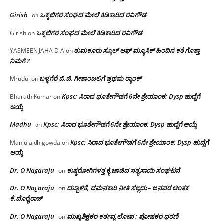
Girish
ಒಕ್ಕಲಿಗರ ಸಂಘದ ಮೇಲೆ ಕಿಡಿಕಾರಿದ ರವಿಗೌಡ
on
ಒಕ್ಕಲಿಗರ ಸಂಘದ ಮೇಲೆ ಕಿಡಿಕಾರಿದ ರವಿಗೌಡ
Girish
on
ತುಮಕೂರು ಸ್ಕೂಲ್ ಆಫ್ ಮ್ಯೂಸಿಕ್ ಹಿಂದಿನ ಕತೆ ಗೊತ್ತಾ
YASMEEN JAHA D A
on
ನಿಮಗೆ ?
ಬಳ್ಳಗೆರೆ ಬಿ.ಜಿ. ಗೀತಾಂಜಲಿಗೆ ಪ್ರಥಮ ರ‌್ಯಾಂಕ್
Mrudul
on
Kpsc: ಸಿರಾದ ಭೂತೇಗೌಡಗೆ 6ನೇ ಶ್ರೇಯಾಂಕ: Dysp ಹುದ್ದೆಗೆ
Bharath Kumar
on
ಆಯ್ಕೆ
Madhu
Kpsc: ಸಿರಾದ ಭೂತೇಗೌಡಗೆ 6ನೇ ಶ್ರೇಯಾಂಕ: Dysp ಹುದ್ದೆಗೆ ಆಯ್ಕೆ
on
Kpsc: ಸಿರಾದ ಭೂತೇಗೌಡಗೆ 6ನೇ ಶ್ರೇಯಾಂಕ: Dysp ಹುದ್ದೆಗೆ
Manjula dh gowda
on
ಆಯ್ಕೆ
Dr. O Nagaraju
ಕುಷ್ಠರೋಗಿಗಳತ್ತ ಕೈ ಚಾಚಿದ ಸತ್ಯಸಾಯಿ ಸಂಘಟನೆ
on
Dr. O Nagaraju
ದಬ್ಬಾಳಿಕೆ, ದಮನಕಾರಿ ನೀತಿ ಸಲ್ಲದು – ಜನಪರ ಚಿಂತಕ
on
ಕೆ.ದೊರೈರಾಜ್
Dr. O Nagaraju
ಮುಖ್ಯಶಿಕ್ಷಕರ ಕರ್ತವ್ಯ ಲೋಪ : ಪೋಷಕರ ಧರಣಿ
on