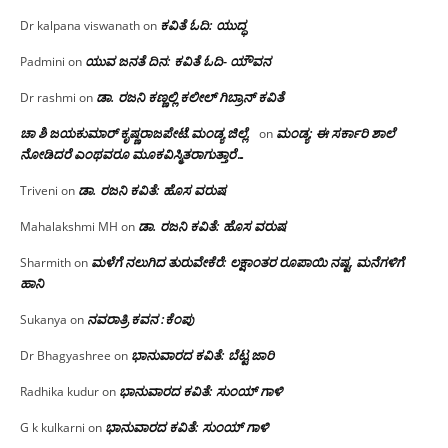
ಕವಿತೆ ಓದಿ: ಯುದ್ಧ
Dr kalpana viswanath
on
ಯುವ ಜನತೆ ದಿನ: ಕವಿತೆ ಓದಿ- ಯೌವನ
Padmini
on
ಡಾ. ರಜನಿ‌ ಕಣ್ಣಲ್ಲಿ ಕಲೀಲ್ ಗಿಬ್ರಾನ್ ಕವಿತೆ
Dr rashmi
on
ಚಾ ಶಿ ಜಯಕುಮಾರ್ ಕೃಷ್ಣರಾಜಪೇಟೆ.ಮಂಡ್ಯ ಜಿಲ್ಲೆ.
ಮಂಡ್ಯ: ಈ ಸರ್ಕಾರಿ ಶಾಲೆ
on
ನೋಡಿದರೆ ಎಂಥವರೂ ಮೂಕವಿಸ್ಮಿತರಾಗುತ್ತಾರೆ…
ಡಾ. ರಜನಿ ಕವಿತೆ: ಹೊಸ ವರುಷ
Triveni
on
ಡಾ. ರಜನಿ ಕವಿತೆ: ಹೊಸ ವರುಷ
Mahalakshmi MH
on
ಮಳೆಗೆ ನಲುಗಿದ ತುರುವೇಕೆರೆ: ಲಕ್ಷಾಂತರ ರೂಪಾಯಿ ನಷ್ಟ, ಮನೆಗಳಿಗೆ
Sharmith
on
ಹಾನಿ
ನವರಾತ್ರಿ ಕವನ :ಕೆಂಪು
Sukanya
on
ಭಾನುವಾರದ ಕವಿತೆ: ಬೆಟ್ಟ ಜಾರಿ
Dr Bhagyashree
on
ಭಾನುವಾರದ ಕವಿತೆ: ಸುಂಯ್ ಗಾಳಿ
Radhika kudur
on
ಭಾನುವಾರದ ಕವಿತೆ: ಸುಂಯ್ ಗಾಳಿ
G k kulkarni
on