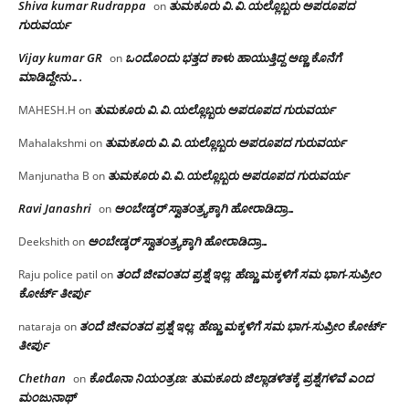
Shiva kumar Rudrappa
ತುಮಕೂರು‌ ವಿ.ವಿ.ಯಲ್ಲೊಬ್ಬರು ಅಪರೂಪದ
on
ಗುರುವರ್ಯ
Vijay kumar GR
ಒಂದೊಂದು ಭತ್ತದ ಕಾಳು ಹಾಯುತ್ತಿದ್ದ ಅಣ್ಣ ಕೊನೆಗೆ
on
ಮಾಡಿದ್ದೇನು….
ತುಮಕೂರು‌ ವಿ.ವಿ.ಯಲ್ಲೊಬ್ಬರು ಅಪರೂಪದ ಗುರುವರ್ಯ
MAHESH.H
on
ತುಮಕೂರು‌ ವಿ.ವಿ.ಯಲ್ಲೊಬ್ಬರು ಅಪರೂಪದ ಗುರುವರ್ಯ
Mahalakshmi
on
ತುಮಕೂರು‌ ವಿ.ವಿ.ಯಲ್ಲೊಬ್ಬರು ಅಪರೂಪದ ಗುರುವರ್ಯ
Manjunatha B
on
Ravi Janashri
ಅಂಬೇಡ್ಕರ್ ಸ್ವಾತಂತ್ರ್ಯಕ್ಕಾಗಿ ಹೋರಾಡಿದ್ರಾ…
on
ಅಂಬೇಡ್ಕರ್ ಸ್ವಾತಂತ್ರ್ಯಕ್ಕಾಗಿ ಹೋರಾಡಿದ್ರಾ…
Deekshith
on
ತಂದೆ ಜೀವಂತದ ಪ್ರಶ್ನೆ ಇಲ್ಲ: ಹೆಣ್ಣು ಮಕ್ಕಳಿಗೆ ಸಮ ಭಾಗ-ಸುಪ್ರೀಂ
Raju police patil
on
ಕೋರ್ಟ್ ತೀರ್ಪು
ತಂದೆ ಜೀವಂತದ ಪ್ರಶ್ನೆ ಇಲ್ಲ: ಹೆಣ್ಣು ಮಕ್ಕಳಿಗೆ ಸಮ ಭಾಗ-ಸುಪ್ರೀಂ ಕೋರ್ಟ್
nataraja
on
ತೀರ್ಪು
Chethan
ಕೊರೊನಾ ನಿಯಂತ್ರಣ: ತುಮಕೂರು ಜಿಲ್ಲಾಡಳಿತಕ್ಕೆ ಪ್ರಶ್ನೆಗಳಿವೆ ಎಂದ
on
ಮಂಜು‌ನಾಥ್