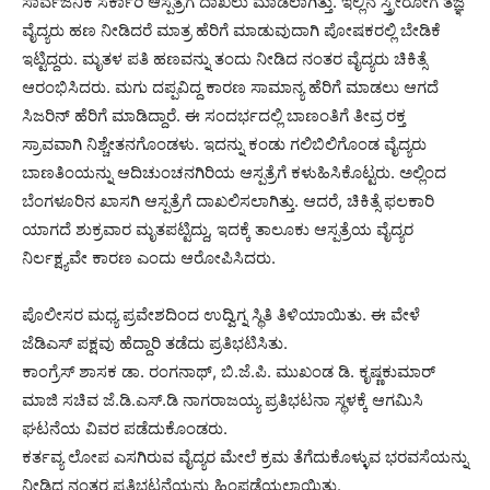
ಸಾರ್ವಜನಿಕ ಸರ್ಕಾರಿ ಆಸ್ಪತ್ರೆಗೆ ದಾಖಲು ಮಾಡಲಾಗಿತ್ತು. ಇಲ್ಲಿನ ಸ್ತ್ರೀರೋಗ ತಜ್ಞ
ವೈದ್ಯರು ಹಣ ನೀಡಿದರೆ ಮಾತ್ರ ಹೆರಿಗೆ ಮಾಡುವುದಾಗಿ ಪೋಷಕರಲ್ಲಿ ಬೇಡಿಕೆ
ಇಟ್ಟಿದ್ದರು. ಮೃತಳ ಪತಿ ಹಣವನ್ನು ತಂದು ನೀಡಿದ ನಂತರ ವೈದ್ಯರು ಚಿಕಿತ್ಸೆ
ಆರಂಭಿಸಿದರು. ಮಗು ದಪ್ಪವಿದ್ದ ಕಾರಣ ಸಾಮಾನ್ಯ ಹೆರಿಗೆ ಮಾಡಲು ಆಗದೆ
ಸಿಜರಿನ್ ಹೆರಿಗೆ ಮಾಡಿದ್ದಾರೆ. ಈ ಸಂದರ್ಭದಲ್ಲಿ ಬಾಣಂತಿಗೆ ತೀವ್ರ ರಕ್ತ
ಸ್ರಾವವಾಗಿ ನಿಶ್ಚೇತನಗೊಂಡಳು. ಇದನ್ನು ಕಂಡು ಗಲಿಬಿಲಿಗೊಂಡ ವೈದ್ಯರು
ಬಾಣತಿಂಯನ್ನು ಆದಿಚುಂಚನಗಿರಿಯ ಆಸ್ಪತ್ರೆಗೆ ಕಳುಹಿಸಿಕೊಟ್ಟರು. ಅಲ್ಲಿಂದ
ಬೆಂಗಳೂರಿನ ಖಾಸಗಿ ಆಸ್ಪತ್ರೆಗೆ ದಾಖಲಿಸಲಾಗಿತ್ತು. ಆದರೆ, ಚಿಕಿತ್ಸೆ ಫಲಕಾರಿ
ಯಾಗದೆ ಶುಕ್ರವಾರ ಮೃತಪಟ್ಟಿದ್ದು, ಇದಕ್ಕೆ ತಾಲೂಕು ಆಸ್ಪತ್ರೆಯ ವೈದ್ಯರ
ನಿರ್ಲಕ್ಷ್ಯವೇ ಕಾರಣ ಎಂದು ಆರೋಪಿಸಿದರು.
ಪೊಲೀಸರ ಮಧ್ಯ ಪ್ರವೇಶದಿಂದ ಉದ್ವಿಗ್ನ ಸ್ಥಿತಿ ತಿಳಿಯಾಯಿತು. ಈ ವೇಳೆ
ಜೆಡಿಎಸ್ ಪಕ್ಷವು ಹೆದ್ದಾರಿ ತಡೆದು ಪ್ರತಿಭಟಿಸಿತು.
ಕಾಂಗ್ರೆಸ್ ಶಾಸಕ ಡಾ. ರಂಗನಾಥ್, ಬಿ.ಜೆ.ಪಿ. ಮುಖಂಡ ಡಿ. ಕೃಷ್ಣಕುಮಾರ್
ಮಾಜಿ ಸಚಿವ ಜೆ.ಡಿ.ಎಸ್.ಡಿ ನಾಗರಾಜಯ್ಯ ಪ್ರತಿಭಟನಾ ಸ್ಥಳಕ್ಕೆ ಆಗಮಿಸಿ
ಘಟನೆಯ ವಿವರ ಪಡೆದುಕೊಂಡರು.
ಕರ್ತವ್ಯ ಲೋಪ ಎಸಗಿರುವ ವೈದ್ಯರ ಮೇಲೆ ಕ್ರಮ ತೆಗೆದುಕೊಳ್ಳುವ ಭರವಸೆಯನ್ನು
ನೀಡಿದ ನಂತರ ಪ್ರತಿಭಟನೆಯನ್ನು ಹಿಂಪಡೆಯಲಾಯಿತು.