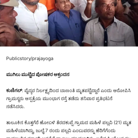
Publicstory/prajayoga
ಮುಗಿಲು ಮುಟ್ಟಿದ ಪೋಷಕರ ಆಕ್ರಂದನ
ಕುಣಿಗಲ್
: ವೈದ್ಯರ ನಿರ್ಲಕ್ಷ್ಯದಿಂದ ಬಾಣಂತಿ ಮೃತಪಟ್ಟಿದ್ದಾರೆ ಎಂದು ಆರೋಪಿಸಿ
ಗ್ರಾಮಸ್ಥರು ಆಸ್ಪತ್ರೆಯ ಮುಂಭಾಗ ರಸ್ತೆ ತಡೆದು ಶನಿವಾರ ಪ್ರತಿಭಟನೆ
ನಡೆಸಿದರು.
ತಾಲೂಕಿನ ಕೊತ್ತಗೆರೆ ಹೋಬಳಿ ತೆರದಕುಪ್ಪೆ ಗ್ರಾಮದ ಮಹಿಳೆ ಪಲ್ಲವಿ (21) ಮೃತ
ಮಹಿಳೆಯಾಗಿದ್ದು, ಜುಲೈ 7 ರಂದು ಪಲ್ಲವಿ ಎಂಬುವರನ್ನು ಹೆರಿಗೆಗೆಂದು