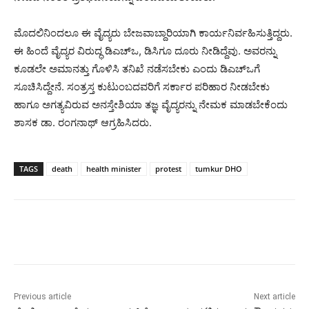
ಮೊದಲಿನಿಂದಲೂ ಈ ವೈದ್ಯರು ಬೇಜವಾಬ್ದಾರಿಯಾಗಿ ಕಾರ್ಯನಿರ್ವಹಿಸುತ್ತಿದ್ದರು.
ಈ ಹಿಂದೆ ವೈದ್ಯರ ವಿರುದ್ಧ ಡಿಎಚ್‌ಒ, ಡಿಸಿಗೂ ದೂರು ನೀಡಿದ್ದೆವು. ಅವರನ್ನು
ಕೂಡಲೇ ಅಮಾನತ್ತು ಗೊಳಿಸಿ ತನಿಖೆ ನಡೆಸಬೇಕು ಎಂದು ಡಿಎಚ್‌ಒಗೆ
ಸೂಚಿಸಿದ್ದೇನೆ. ಸಂತ್ರಸ್ತ ಕುಟುಂಬದವರಿಗೆ ಸರ್ಕಾರ ಪರಿಹಾರ ನೀಡಬೇಕು
ಹಾಗೂ ಅಗತ್ಯವಿರುವ ಅನಸ್ತೇಶಿಯಾ ತಜ್ಞ ವೈದ್ಯರನ್ನು ನೇಮಕ ಮಾಡಬೇಕೆಂದು
ಶಾಸಕ ಡಾ. ರಂಗನಾಥ್ ಆಗ್ರಹಿಸಿದರು.
TAGS
death
health minister
protest
tumkur DHO
Previous article
Next article