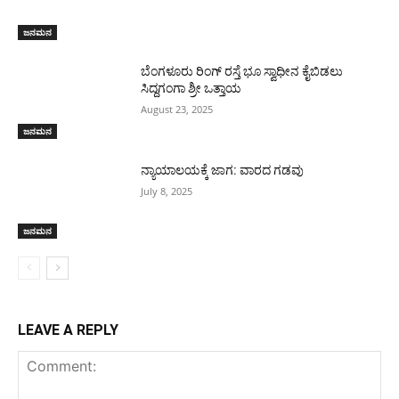
ಜನಮನ
ಬೆಂಗಳೂರು ರಿಂಗ್ ರಸ್ತೆ ಭೂ ಸ್ವಾಧೀನ ಕೈಬಿಡಲು
ಸಿದ್ದಗಂಗಾ ಶ್ರೀ ಒತ್ತಾಯ
August 23, 2025
ಜನಮನ
ನ್ಯಾಯಾಲಯಕ್ಕೆ ಜಾಗ: ವಾರದ ಗಡವು
July 8, 2025
ಜನಮನ
LEAVE A REPLY