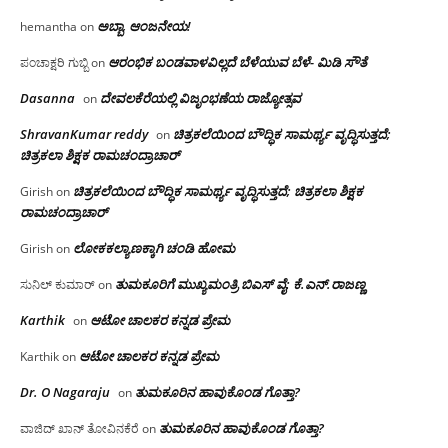
ಅಬ್ಬಾ, ಆಂಜನೇಯ!
hemantha
on
ಆರಂಭಿಕ ಬಂಡವಾಳವಿಲ್ಲದೆ ಬೆಳೆಯುವ ಬೆಳೆ- ಮಿಡಿ ಸೌತೆ
ಪಂಚಾಕ್ಷರಿ ಗುಬ್ಬಿ
on
Dasanna
ದೇವಲಕೆರೆಯಲ್ಲಿ ವಿಜೃಂಭಣೆಯ ರಾಜ್ಯೋತ್ಸವ
on
ShravanKumar reddy
ಚಿತ್ರಕಲೆಯಿಂದ ಬೌದ್ಧಿಕ ಸಾಮರ್ಥ್ಯ ವೃದ್ಧಿಸುತ್ತದೆ;
on
ಚಿತ್ರಕಲಾ ಶಿಕ್ಷಕ ರಾಮಚಂದ್ರಾಚಾರ್
ಚಿತ್ರಕಲೆಯಿಂದ ಬೌದ್ಧಿಕ ಸಾಮರ್ಥ್ಯ ವೃದ್ಧಿಸುತ್ತದೆ; ಚಿತ್ರಕಲಾ ಶಿಕ್ಷಕ
Girish
on
ರಾಮಚಂದ್ರಾಚಾರ್
ಲೋಕಕಲ್ಯಾಣಕ್ಕಾಗಿ ಚಂಡಿ ಹೋಮ
Girish
on
ತುಮಕೂರಿಗೆ ಮುಖ್ಯಮಂತ್ರಿ ಬಿಎಸ್ ವೈ: ಕೆ.ಎನ್.ರಾಜಣ್ಣ
ಸುನಿಲ್ ಕುಮಾರ್
on
Karthik
ಆಟೋ ಚಾಲಕರ ಕನ್ನಡ ಪ್ರೇಮ
on
ಆಟೋ ಚಾಲಕರ ಕನ್ನಡ ಪ್ರೇಮ
Karthik
on
Dr. O Nagaraju
ತುಮಕೂರಿನ ಹಾವುಕೊಂಡ ಗೊತ್ತಾ?
on
ತುಮಕೂರಿನ ಹಾವುಕೊಂಡ ಗೊತ್ತಾ?
ವಾಜಿದ್ ಖಾನ್ ತೋವಿನಕೆರೆ
on