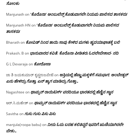
ಸೋಂಕು
‘ಕೊರೊನಾ’ ಅಂಬುಲೆನ್ಸ್ ಕೊಡುವಾಗಲೇ ನಿಯಮ ಪಾಲಿಸದ ಶಾಸಕರು!
Manjunath
on
‘ಕೊರೊನಾ’ ಅಂಬುಲೆನ್ಸ್ ಕೊಡುವಾಗಲೇ ನಿಯಮ ಪಾಲಿಸದ
Manjunath HN
on
ಶಾಸಕರು!
ಕೋವಿಡ್ ನಿಂದ ತಾಯಿ ಸಾವು ಕೇಳಿದ ಮಗಳು ಹೃದಯಾಘಾತಕ್ಕೆ ಬಲಿ
Bharath
on
ಭಾನುವಾರದ ಕವಿತೆ: ಕೊರೊನಾ ಪೀಡಿತರು ಓದಲೇಬೇಕಾದ- ನದಿ
Prakash. B
on
ಕೋರೋಣ
G L Devaraja
on
ಆಸ್ತಿಯಲ್ಲಿ ಹೆಣ್ಣು ಮಕ್ಕಳಿಗೆ ಸಮಭಾಗ; ಅಂಬೇಡ್ಕರ್
ಚಾ ಶಿ ಜಯಕುಮಾರ್ ಕೃಷ್ಣರಾಜಪೇಟೆ
on
ಏನು ಹೇಳಿದ್ರು ಗೊತ್ತಾ, ಏನ್ ತ್ಯಾಗ ಮಾಡಿದ್ರು ಗೊತ್ತಾ…
ಥಾಮ್ಸನ್ ರಾಯಿಟರ್ಸ್ ವರದಿಯೂ ಭಾರತದಲ್ಲಿ ಹೆಣ್ಣಿನ ಸ್ಥಾನ‌
Nagashtee
on
ಥಾಮ್ಸನ್ ರಾಯಿಟರ್ಸ್ ವರದಿಯೂ ಭಾರತದಲ್ಲಿ ಹೆಣ್ಣಿನ ಸ್ಥಾನ‌
ಆರ್.ಸಿ.ಮಹೇಶ್
on
ಗುಸು ಗುಸು ಪಿಸು ಪಿಸು
Savitha
on
ನೀನು ಓದು ಬರಹ ಕಲಿತಿದ್ದರೆ ಇವರಿಗೆ ಋಣಿಯಾಗಿರಲೇ
manjula(roopa babu)
on
ಬೇಕು…