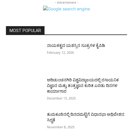
- Advertisment -
MOST POPULAR
ನಾಯಕತ್ವದ ಯಶಸ್ಸಿನ ಸೂತ್ರಗಳ ಕೈಪಿಡಿ
February 12, 2026
ಆದಿಚುಂಚನಗಿರಿ ವಿಶ್ವವಿದ್ಯಾಲಯದಲ್ಲಿ ರಸಾಯನಿಕ
ವಿಜ್ಞಾನ ಮತ್ತು ತಂತ್ರಜ್ಞಾನ ಕುರಿತ ಎರಡು ದಿನಗಳ
ಕಾರ್ಯಾಗಾರ
December 13, 2025
ತುಮಕೂರಿನಲ್ಲಿ ದಿನದಮಟ್ಟಿಗೆ ವಿಧಾನಭಾ ಅಧಿವೇಶನ:
ಸಿದ್ಧತೆ
November 8, 2025