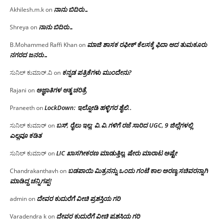
ನಾನು ಬಿದಿರು…
Akhilesh.m.k
on
ನಾನು ಬಿದಿರು…
Shreya
on
ಮಾಜಿ ಶಾಸಕ ರಫೀಕ್ ಕೆಲಸಕ್ಕೆ ಫಿದಾ ಆದ ತುಮಕೂರು
B.Mohammed Raffi Khan
on
ನಗರದ ಜನರು…
ಕನ್ನಡ ಪತ್ರಿಕೆಗಳು ಮುಂದೇನು?
ಸುನಿಲ್ ಕುಮಾರ್.ವಿ
on
ಅಜ್ಞಾತಿಗಳ ಆತ್ಮ ಚರಿತ್ರೆ
Rajani
on
LockDown: ಇಲ್ನೋಡಿ ಹಳ್ಳಿಗರ ಶೈಲಿ..
Praneeth
on
ಬಸ್, ರೈಲು ಇಲ್ಲ; ವಿ.ವಿ.ಗಳಿಗೆ ರಜೆ ಸಾರಿದ UGC, 9 ಜಿಲ್ಲೆಗಳಲ್ಲಿ
ಸುನಿಲ್ ಕುಮಾರ್
on
ಎಲ್ಲವೂ ಕಡಿತ
LIC ಖಾಸಗೀಕರಣ ಮಾಡುತ್ತಿಲ್ಲ, ಷೇರು ಮಾರಾಟ ಅಷ್ಟೇ
ಸುನಿಲ್ ಕುಮಾರ್
on
ಬಡಪಾಯಿ ಮಿತ್ರನನ್ನು ಒಂದು ಗಂಟೆ ಕಾಲ ಅರಣ್ಯ ಸಚಿವರನ್ನಾಗಿ
Chandrakanthavh
on
ಮಾಡಿದ್ದ ಚನ್ನಿಗಪ್ಪ!
ದೇವರ ಕುದುರೆಗೆ ವೀಚಿ ಪ್ರಶಸ್ತಿಯ ಗರಿ
admin
on
ದೇವರ ಕುದುರೆಗೆ ವೀಚಿ ಪ್ರಶಸ್ತಿಯ ಗರಿ
Varadendra k
on