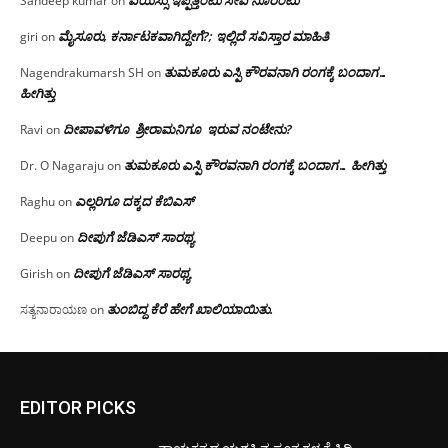
ವಯಸ್ಸು ಇಪ್ಪತ್ತೆಂಟು ಸೇವೆ ನೂರೆಂಟು
Sandeep kumar
on
ಮೈಸೂರು, ಕರ್ನಾಟಕವಾಗಿದ್ದೇಗೆ?; ಇಲ್ಲಿದೆ ಸವಿಸ್ತಾರ ಮಾಹಿತಿ
giri
on
ತುಮಕೂರು ಎಸ್ಪಿ ಕೌರವನಾಗಿ ರಂಗಕ್ಕೆ ಬಂದಾಗ…
Nagendrakumarsh SH
on
ಹೀಗಿತ್ತು
ದೀಪಾವಳಿಗೂ ಶ್ರೀರಾಮನಿಗೂ ಇರುವ ನಂಟೇನು?
Ravi
on
ತುಮಕೂರು ಎಸ್ಪಿ ಕೌರವನಾಗಿ ರಂಗಕ್ಕೆ ಬಂದಾಗ… ಹೀಗಿತ್ತು
Dr. O Nagaraju
on
ಎಲ್ಲರಿಗೂ ದಕ್ಕದ ಕೆಬಿಎಸ್
Raghu
on
ದೀಪುಗೆ ಜೆಡಿಎಸ್ ಸಾರಥ್ಯ
Deepu
on
ದೀಪುಗೆ ಜೆಡಿಎಸ್ ಸಾರಥ್ಯ
Girish
on
ತುಂಬಿದ್ದ ಕೆರೆ ಹೇಗೆ ಖಾಲಿಯಾಯಿತು.
ಸತ್ಯನಾರಾಯಣ
on
EDITOR PICKS