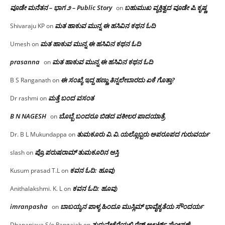
ವೂಡೇ ಮನೆತನ – ಭಾಗ ೨ – Public Story
ಬಹುಮುಖ ವ್ಯಕ್ತಿತ್ವದ ವೂಡೇ ಪಿ.ಕೃಷ್ಣ
on
ಮತ ಹಾಕುವ ಮುನ್ನ ಈ ಹಸಿವಿನ ಕಥನ ಓದಿ
Shivaraju KP
on
ಮತ ಹಾಕುವ ಮುನ್ನ ಈ ಹಸಿವಿನ ಕಥನ ಓದಿ
Umesh
on
prasanna
ಮತ ಹಾಕುವ ಮುನ್ನ ಈ ಹಸಿವಿನ ಕಥನ ಓದಿ
on
ಈ ಸಂಖ್ಯೆ ಇದ್ದ ಹಣ್ಣು ತಿನ್ನಲೇಬಾರದು ಏಕೆ ಗೊತ್ತಾ?
B S Ranganath
on
ಮತ್ತೆ ಬಂದ ವಸಂತ
Dr rashmi
on
B N NAGESH
ಬೊಬ್ಬೆ ಬಂದರೂ ಬಿಡದ ವಕೀಲರ ಪಾದಯಾತ್ರೆ
on
ತುಮಕೂರು‌ ವಿ.ವಿ.ಯಲ್ಲೊಬ್ಬರು ಅಪರೂಪದ ಗುರುವರ್ಯ
Dr. B L Mukundappa
on
ಪ್ರೊ.ಪರುಷರಾಮ್ ತುಮಕೂರಿನ ಆಸ್ತಿ
slash
on
ಕವನ ಓದಿ: ಹೂವು
Kusum prasad T.L
on
ಕವನ ಓದಿ: ಹೂವು
Anithalakshmi. K. L
on
imranpasha
ಬಾಬಯ್ಯನ ಪಾಳ್ಯ ಹಿಂದೂ ಮುಸ್ಲಿಮ್ ಭಾವೈಕ್ಯತೆಯ ಸೌಂದರ್ಯ
on
ತುರುವೇಕೆರೆಯಲ್ಲಿ ರೆಡ್ ಅಲರ್ಟ್ ಘೋಷಣೆ:
Dhananjaya S/o Rangaiah
on