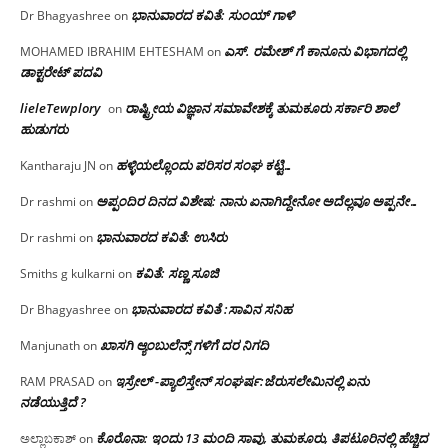
ಭಾನುವಾರದ ಕವಿತೆ: ಸುಂಯ್ ಗಾಳಿ
Dr Bhagyashree
on
ಎಸ್. ರಮೇಶ್ ಗೆ ಕಾನೂನು ವಿಭಾಗದಲ್ಲಿ
MOHAMED IBRAHIM EHTESHAM
on
ಡಾಕ್ಟರೇಟ್ ಪದವಿ
lieleTewplory
ರಾಷ್ಟ್ರೀಯ ವಿಜ್ಞಾನ ಸಮಾವೇಶಕ್ಕೆ‌ ತುಮಕೂರು ಸರ್ಕಾರಿ ಶಾಲೆ
on
ಹುಡುಗರು
ಹಳ್ಳಿಯಲ್ಲೊಂದು ಪರಿಸರ ಸಂಘ ಕಟ್ಟಿ…
Kantharaju JN
on
ಅಪ್ಪಂದಿರ ದಿನದ ವಿಶೇಷ: ನಾನು ಏನಾಗಿದ್ದೇನೋ‌ ಅದೆಲ್ಲವೂ ಅಪ್ಪನೇ…
Dr rashmi
on
ಭಾನುವಾರದ ಕವಿತೆ: ಉಸಿರು
Dr rashmi
on
ಕವಿತೆ: ಸಣ್ಣ ಸೂಜಿ
Smiths g kulkarni
on
ಭಾನುವಾರದ ಕವಿತೆ :ಸಾವಿನ ಸನಿಹ
Dr Bhagyashree
on
ಖಾಸಗಿ ಆ್ಯಂಬುಲೆನ್ಸ್ ಗಳಿಗೆ ದರ ನಿಗದಿ
Manjunath
on
ಇಸ್ರೇಲ್ -ಪ್ಯಾಲಿಸ್ತೇನ್ ಸಂಘರ್ಷ:ಜೆರುಸಲೇಮಿನಲ್ಲಿ ಏನು
RAM PRASAD
on
ನಡೆಯುತ್ತಿದೆ ?
ಕೊರೊನಾ: ಇಂದು 13 ಮಂದಿ ಸಾವು, ತುಮಕೂರು, ತಿಪಟೂರಿನಲ್ಲಿ ಹೆಚ್ಚಿದ
ಅಲ್ಲಾಬಕಾಶ್
on