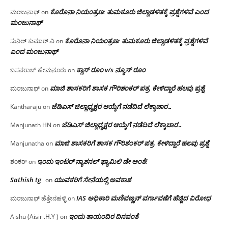
ಕೊರೊನಾ ನಿಯಂತ್ರಣ: ತುಮಕೂರು ಜಿಲ್ಲಾಡಳಿತಕ್ಕೆ ಪ್ರಶ್ನೆಗಳಿವೆ ಎಂದ
ಮಂಜುನಾಥ್
on
ಮಂಜು‌ನಾಥ್
ಕೊರೊನಾ ನಿಯಂತ್ರಣ: ತುಮಕೂರು ಜಿಲ್ಲಾಡಳಿತಕ್ಕೆ ಪ್ರಶ್ನೆಗಳಿವೆ
ಸುನಿಲ್ ಕುಮಾರ್.ವಿ
on
ಎಂದ ಮಂಜು‌ನಾಥ್
ಕ್ಲಾಸ್ ರೂಂ v/s ನ್ಯೂಸ್ ರೂಂ
ಬಸವರಾಜ್ ಹೇಮನೂರು
on
ಮಾಜಿ ಶಾಸಕರಿಗೆ ಶಾಸಕ ಗೌರಿಶಂಕರ್ ಪತ್ರ, ಕೇಳಿದ್ದಾರೆ ಹಲವು ಪ್ರಶ್ನೆ
ಮಂಜುನಾಥ್
on
ಜೆಡಿಎಸ್ ಜಿಲ್ಲಾಧ್ಯಕ್ಷರ ಆಯ್ಕೆಗೆ ನಡೆದಿದೆ ಲೆಕ್ಕಾಚಾರ…
Kantharaju
on
ಜೆಡಿಎಸ್ ಜಿಲ್ಲಾಧ್ಯಕ್ಷರ ಆಯ್ಕೆಗೆ ನಡೆದಿದೆ ಲೆಕ್ಕಾಚಾರ…
Manjunath HN
on
ಮಾಜಿ ಶಾಸಕರಿಗೆ ಶಾಸಕ ಗೌರಿಶಂಕರ್ ಪತ್ರ, ಕೇಳಿದ್ದಾರೆ ಹಲವು ಪ್ರಶ್ನೆ
Manjunatha
on
ಇಂದು ಇಂಟರ್ ನ್ಯಾಶನಲ್ ಫ್ಯಾಮಿಲಿ ಡೇ ಅಂತೆ!
ಶಂಕರ್
on
Sathish tg
ಯುವಕರಿಗೆ ಸೇನೆಯಲ್ಲಿ ಅವಕಾಶ
on
IAS ಅಧಿಕಾರಿ ಮಣಿವಣ್ಣನ್ ವರ್ಗಾವಣೆಗೆ ಹೆಚ್ಚಿದ‌ ವಿರೋಧ
ಮಂಜುನಾಥ್ ಹೆತ್ತೇನಹಳ್ಳಿ
on
ಇಂದು ತಾಯಂದಿರ ದಿನವಂತೆ
Aishu (Aisiri.H.Y )
on