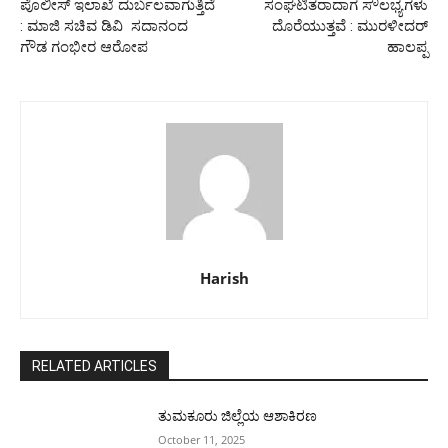
ಪೊಲೀಸ್ ಇಲಾಖೆ ದುರ್ಬಲವಾಗುತ್ತಿದೆ
ಸಂಘಟಿತರಾದಾಗ ಸೌಲಭ್ಯಗಳು
: ಮಾಜಿ ಸಚಿವ ಡಿವಿ ಸದಾನಂದ
ದೊರೆಯುತ್ತವೆ : ಮುರಳೀದರ್
ಗೌಡ ಗಂಭೀರ ಆರೋಪ
ಹಾಲಪ್ಪ
Harish
RELATED ARTICLES
ತುಮಕೂರು ಜಿಲ್ಲೆಯ ಆಶಾಕಿರಣ
October 11, 2025