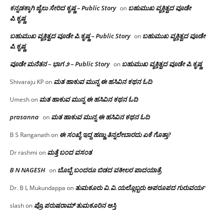
ಕನ್ನಡಕ್ಕಾಗಿ ಜೈಲು ಸೇರಿದ ಕೃಷ್ಣ – Public Story
ಬಹುಮುಖ ವ್ಯಕ್ತಿತ್ವದ ವೂಡೇ
on
ಪಿ.ಕೃಷ್ಣ
ಬಹುಮುಖ ವ್ಯಕ್ತಿತ್ವದ ವೂಡೇ ಪಿ.ಕೃಷ್ಣ – Public Story
ಬಹುಮುಖ ವ್ಯಕ್ತಿತ್ವದ ವೂಡೇ
on
ಪಿ.ಕೃಷ್ಣ
ವೂಡೇ ಮನೆತನ – ಭಾಗ ೨ – Public Story
ಬಹುಮುಖ ವ್ಯಕ್ತಿತ್ವದ ವೂಡೇ ಪಿ.ಕೃಷ್ಣ
on
ಮತ ಹಾಕುವ ಮುನ್ನ ಈ ಹಸಿವಿನ ಕಥನ ಓದಿ
Shivaraju KP
on
ಮತ ಹಾಕುವ ಮುನ್ನ ಈ ಹಸಿವಿನ ಕಥನ ಓದಿ
Umesh
on
prasanna
ಮತ ಹಾಕುವ ಮುನ್ನ ಈ ಹಸಿವಿನ ಕಥನ ಓದಿ
on
ಈ ಸಂಖ್ಯೆ ಇದ್ದ ಹಣ್ಣು ತಿನ್ನಲೇಬಾರದು ಏಕೆ ಗೊತ್ತಾ?
B S Ranganath
on
ಮತ್ತೆ ಬಂದ ವಸಂತ
Dr rashmi
on
B N NAGESH
ಬೊಬ್ಬೆ ಬಂದರೂ ಬಿಡದ ವಕೀಲರ ಪಾದಯಾತ್ರೆ
on
ತುಮಕೂರು‌ ವಿ.ವಿ.ಯಲ್ಲೊಬ್ಬರು ಅಪರೂಪದ ಗುರುವರ್ಯ
Dr. B L Mukundappa
on
ಪ್ರೊ.ಪರುಷರಾಮ್ ತುಮಕೂರಿನ ಆಸ್ತಿ
slash
on