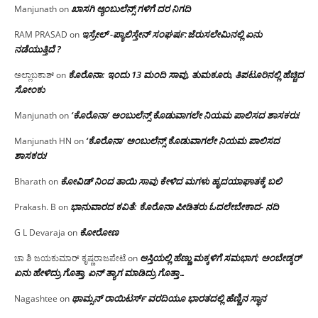
ಖಾಸಗಿ ಆ್ಯಂಬುಲೆನ್ಸ್ ಗಳಿಗೆ ದರ ನಿಗದಿ
Manjunath
on
ಇಸ್ರೇಲ್ -ಪ್ಯಾಲಿಸ್ತೇನ್ ಸಂಘರ್ಷ:ಜೆರುಸಲೇಮಿನಲ್ಲಿ ಏನು
RAM PRASAD
on
ನಡೆಯುತ್ತಿದೆ ?
ಕೊರೊನಾ: ಇಂದು 13 ಮಂದಿ ಸಾವು, ತುಮಕೂರು, ತಿಪಟೂರಿನಲ್ಲಿ ಹೆಚ್ಚಿದ
ಅಲ್ಲಾಬಕಾಶ್
on
ಸೋಂಕು
‘ಕೊರೊನಾ’ ಅಂಬುಲೆನ್ಸ್ ಕೊಡುವಾಗಲೇ ನಿಯಮ ಪಾಲಿಸದ ಶಾಸಕರು!
Manjunath
on
‘ಕೊರೊನಾ’ ಅಂಬುಲೆನ್ಸ್ ಕೊಡುವಾಗಲೇ ನಿಯಮ ಪಾಲಿಸದ
Manjunath HN
on
ಶಾಸಕರು!
ಕೋವಿಡ್ ನಿಂದ ತಾಯಿ ಸಾವು ಕೇಳಿದ ಮಗಳು ಹೃದಯಾಘಾತಕ್ಕೆ ಬಲಿ
Bharath
on
ಭಾನುವಾರದ ಕವಿತೆ: ಕೊರೊನಾ ಪೀಡಿತರು ಓದಲೇಬೇಕಾದ- ನದಿ
Prakash. B
on
ಕೋರೋಣ
G L Devaraja
on
ಆಸ್ತಿಯಲ್ಲಿ ಹೆಣ್ಣು ಮಕ್ಕಳಿಗೆ ಸಮಭಾಗ; ಅಂಬೇಡ್ಕರ್
ಚಾ ಶಿ ಜಯಕುಮಾರ್ ಕೃಷ್ಣರಾಜಪೇಟೆ
on
ಏನು ಹೇಳಿದ್ರು ಗೊತ್ತಾ, ಏನ್ ತ್ಯಾಗ ಮಾಡಿದ್ರು ಗೊತ್ತಾ…
ಥಾಮ್ಸನ್ ರಾಯಿಟರ್ಸ್ ವರದಿಯೂ ಭಾರತದಲ್ಲಿ ಹೆಣ್ಣಿನ ಸ್ಥಾನ‌
Nagashtee
on