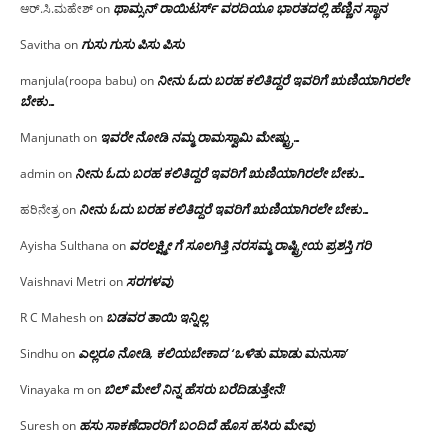
ಥಾಮ್ಸನ್ ರಾಯಿಟರ್ಸ್ ವರದಿಯೂ ಭಾರತದಲ್ಲಿ ಹೆಣ್ಣಿನ ಸ್ಥಾನ‌
ಆರ್.ಸಿ.ಮಹೇಶ್
on
ಗುಸು ಗುಸು ಪಿಸು ಪಿಸು
Savitha
on
ನೀನು ಓದು ಬರಹ ಕಲಿತಿದ್ದರೆ ಇವರಿಗೆ ಋಣಿಯಾಗಿರಲೇ
manjula(roopa babu)
on
ಬೇಕು…
ಇವರೇ‌ ನೋಡಿ‌ ನಮ್ಮ‌ ರಾಮಸ್ವಾಮಿ ಮೇಷ್ಟ್ರು…
Manjunath
on
ನೀನು ಓದು ಬರಹ ಕಲಿತಿದ್ದರೆ ಇವರಿಗೆ ಋಣಿಯಾಗಿರಲೇ ಬೇಕು…
admin
on
ನೀನು ಓದು ಬರಹ ಕಲಿತಿದ್ದರೆ ಇವರಿಗೆ ಋಣಿಯಾಗಿರಲೇ ಬೇಕು…
ಹರಿನೇತ್ರ
on
ವರಲಕ್ಷ್ಮೀ ಗೆ ಸೂಲಗಿತ್ತಿ ನರಸಮ್ಮ‌ ರಾಷ್ಟ್ರೀಯ ಪ್ರಶಸ್ತಿ ಗರಿ
Ayisha Sulthana
on
ಸರಗಳವು
Vaishnavi Metri
on
ಬಡವರ ತಾಯಿ ಇನ್ನಿಲ್ಲ
R C Mahesh
on
ಎಲ್ಲರೂ ನೋಡಿ, ಕಲಿಯಬೇಕಾದ ‘ಒಳಿತು ಮಾಡು ಮನುಸಾ’
Sindhu
on
ಬಿಲ್ ಮೇಲೆ ನಿನ್ನ ಹೆಸರು ಬರೆದಿಡುತ್ತೇನೆ!
Vinayaka m
on
ಹಸು ಸಾಕಣೆದಾರರಿಗೆ ಬಂದಿದೆ ಹೊಸ ಹಸಿರು ಮೇವು
Suresh
on