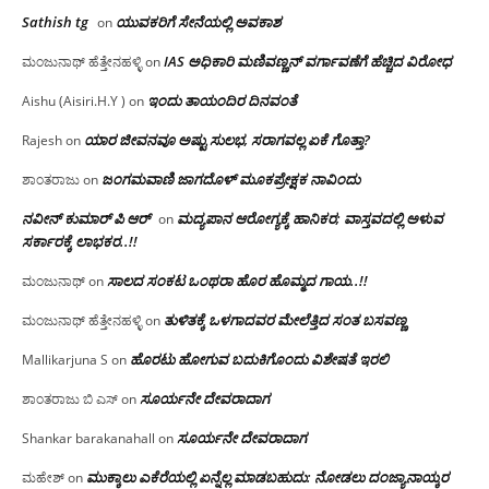
Sathish tg
ಯುವಕರಿಗೆ ಸೇನೆಯಲ್ಲಿ ಅವಕಾಶ
on
IAS ಅಧಿಕಾರಿ ಮಣಿವಣ್ಣನ್ ವರ್ಗಾವಣೆಗೆ ಹೆಚ್ಚಿದ‌ ವಿರೋಧ
ಮಂಜುನಾಥ್ ಹೆತ್ತೇನಹಳ್ಳಿ
on
ಇಂದು ತಾಯಂದಿರ ದಿನವಂತೆ
Aishu (Aisiri.H.Y )
on
ಯಾರ ಜೀವನವೂ ಅಷ್ಟು ಸುಲಭ, ಸರಾಗವಲ್ಲ ಏಕೆ ಗೊತ್ತಾ?
Rajesh
on
ಜಂಗಮವಾಣಿ ಜಾಗದೊಳ್ ಮೂಕಪ್ರೇಕ್ಷಕ ನಾವಿಂದು
ಶಾಂತರಾಜು
on
ನವೀನ್ ಕುಮಾರ್ ಪಿ ಆರ್
ಮದ್ಯಪಾನ ಆರೋಗ್ಯಕ್ಕೆ ಹಾನಿಕರ; ವಾಸ್ತವದಲ್ಲಿ ಅಳುವ
on
ಸರ್ಕಾರಕ್ಕೆ ಲಾಭಕರ..!!
ಸಾಲದ ಸಂಕಟ ಒಂಥರಾ ಹೊರ ಹೊಮ್ಮದ ಗಾಯ..!!
ಮಂಜುನಾಥ್
on
ತುಳಿತಕ್ಕೆ ಒಳಗಾದವರ ಮೇಲೆತ್ತಿದ ಸಂತ ಬಸವಣ್ಣ
ಮಂಜುನಾಥ್ ಹೆತ್ತೇನಹಳ್ಳಿ
on
ಹೊರಟು ಹೋಗುವ ಬದುಕಿಗೊಂದು ವಿಶೇಷತೆ ಇರಲಿ
Mallikarjuna S
on
ಸೂರ್ಯನೇ ದೇವರಾದಾಗ
ಶಾಂತರಾಜು ಬಿ ಎಸ್
on
ಸೂರ್ಯನೇ ದೇವರಾದಾಗ
Shankar barakanahall
on
ಮುಕ್ಕಾಲು ಎಕೆರೆಯಲ್ಲಿ ಏನ್ನೆಲ್ಲ‌ ಮಾಡಬಹುದು: ನೋಡಲು ದಂಜ್ಯಾನಾಯ್ಕರ
ಮಹೇಶ್
on