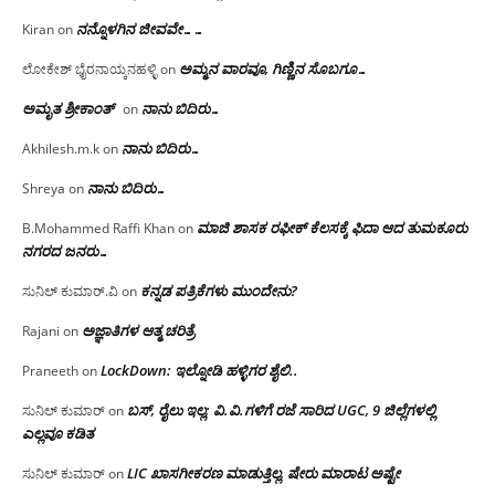
ನನ್ನೊಳಗಿನ ಜೀವವೇ……
Kiran
on
ಅಮ್ಮನ ವಾರವೂ, ಗಿಣ್ಣಿನ ಸೊಬಗೂ…
ಲೋಕೇಶ್ ಭೈರನಾಯ್ಕನಹಳ್ಳಿ
on
ಅಮೃತ ಶ್ರೀಕಾಂತ್
ನಾನು ಬಿದಿರು…
on
ನಾನು ಬಿದಿರು…
Akhilesh.m.k
on
ನಾನು ಬಿದಿರು…
Shreya
on
ಮಾಜಿ ಶಾಸಕ ರಫೀಕ್ ಕೆಲಸಕ್ಕೆ ಫಿದಾ ಆದ ತುಮಕೂರು
B.Mohammed Raffi Khan
on
ನಗರದ ಜನರು…
ಕನ್ನಡ ಪತ್ರಿಕೆಗಳು ಮುಂದೇನು?
ಸುನಿಲ್ ಕುಮಾರ್.ವಿ
on
ಅಜ್ಞಾತಿಗಳ ಆತ್ಮ ಚರಿತ್ರೆ
Rajani
on
LockDown: ಇಲ್ನೋಡಿ ಹಳ್ಳಿಗರ ಶೈಲಿ..
Praneeth
on
ಬಸ್, ರೈಲು ಇಲ್ಲ; ವಿ.ವಿ.ಗಳಿಗೆ ರಜೆ ಸಾರಿದ UGC, 9 ಜಿಲ್ಲೆಗಳಲ್ಲಿ
ಸುನಿಲ್ ಕುಮಾರ್
on
ಎಲ್ಲವೂ ಕಡಿತ
LIC ಖಾಸಗೀಕರಣ ಮಾಡುತ್ತಿಲ್ಲ, ಷೇರು ಮಾರಾಟ ಅಷ್ಟೇ
ಸುನಿಲ್ ಕುಮಾರ್
on