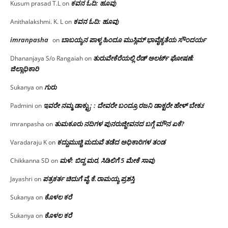
ಕವನ ಓದಿ: ಹೂವು
Kusum prasad T.L
on
ಕವನ ಓದಿ: ಹೂವು
Anithalakshmi. K. L
on
imranpasha
ಬಾಬಯ್ಯನ ಪಾಳ್ಯ ಹಿಂದೂ ಮುಸ್ಲಿಮ್ ಭಾವೈಕ್ಯತೆಯ ಸೌಂದರ್ಯ
on
ತುರುವೇಕೆರೆಯಲ್ಲಿ ರೆಡ್ ಅಲರ್ಟ್ ಘೋಷಣೆ:
Dhananjaya S/o Rangaiah
on
ಜಿಲ್ಲಾಧಿಕಾರಿ
ಗುರು
Sukanya
on
ಇವರೇ ನಮ್ಮ ಡಾಕ್ಟ್ರು; : ದೇವರೇ ಬಂದ್ರೂ ರಜನಿ ಡಾಕ್ಟರೇ ಹೇಳ್ ಬೇಕು!
Padmini
on
ತುಮಕೂರು ನದಿಗಳ ಪುನರುಜ್ಜೀವನದ ಬಗ್ಗೆ ಮೌನ ಏಕೆ?
imranpasha
on
ಕದ್ದುಮುಚ್ಚಿ ಮದುವೆ ತಡೆದ ಅಧಿಕಾರಿಗಳ ತಂಡ
Varadaraju K
on
ಮಳೆ: ಬಿದ್ದ ಮರ, ಸಿಡಿಲಿಗೆ 5 ಮೇಕೆ ಸಾವು
Chikkanna SD
on
ಪತ್ರಕರ್ತ ಚಿದುಗೆ ವೈ.ಕೆ.ರಾಮಯ್ಯ ಪ್ರಶಸ್ತಿ
Jayashri
on
ಕೊಳಲ ಕರೆ
Sukanya
on
ಕೊಳಲ ಕರೆ
Sukanya
on