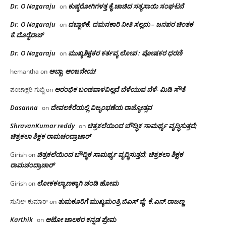
Dr. O Nagaraju
ಕುಷ್ಠರೋಗಿಗಳತ್ತ ಕೈ ಚಾಚಿದ ಸತ್ಯಸಾಯಿ ಸಂಘಟನೆ
on
Dr. O Nagaraju
ದಬ್ಬಾಳಿಕೆ, ದಮನಕಾರಿ ನೀತಿ ಸಲ್ಲದು – ಜನಪರ ಚಿಂತಕ
on
ಕೆ.ದೊರೈರಾಜ್
Dr. O Nagaraju
ಮುಖ್ಯಶಿಕ್ಷಕರ ಕರ್ತವ್ಯ ಲೋಪ : ಪೋಷಕರ ಧರಣಿ
on
ಅಬ್ಬಾ, ಆಂಜನೇಯ!
hemantha
on
ಆರಂಭಿಕ ಬಂಡವಾಳವಿಲ್ಲದೆ ಬೆಳೆಯುವ ಬೆಳೆ- ಮಿಡಿ ಸೌತೆ
ಪಂಚಾಕ್ಷರಿ ಗುಬ್ಬಿ
on
Dasanna
ದೇವಲಕೆರೆಯಲ್ಲಿ ವಿಜೃಂಭಣೆಯ ರಾಜ್ಯೋತ್ಸವ
on
ShravanKumar reddy
ಚಿತ್ರಕಲೆಯಿಂದ ಬೌದ್ಧಿಕ ಸಾಮರ್ಥ್ಯ ವೃದ್ಧಿಸುತ್ತದೆ;
on
ಚಿತ್ರಕಲಾ ಶಿಕ್ಷಕ ರಾಮಚಂದ್ರಾಚಾರ್
ಚಿತ್ರಕಲೆಯಿಂದ ಬೌದ್ಧಿಕ ಸಾಮರ್ಥ್ಯ ವೃದ್ಧಿಸುತ್ತದೆ; ಚಿತ್ರಕಲಾ ಶಿಕ್ಷಕ
Girish
on
ರಾಮಚಂದ್ರಾಚಾರ್
ಲೋಕಕಲ್ಯಾಣಕ್ಕಾಗಿ ಚಂಡಿ ಹೋಮ
Girish
on
ತುಮಕೂರಿಗೆ ಮುಖ್ಯಮಂತ್ರಿ ಬಿಎಸ್ ವೈ: ಕೆ.ಎನ್.ರಾಜಣ್ಣ
ಸುನಿಲ್ ಕುಮಾರ್
on
Karthik
ಆಟೋ ಚಾಲಕರ ಕನ್ನಡ ಪ್ರೇಮ
on