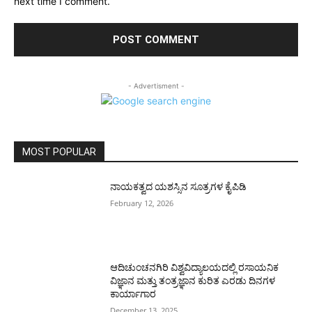
next time I comment.
- Advertisment -
MOST POPULAR
ನಾಯಕತ್ವದ ಯಶಸ್ಸಿನ ಸೂತ್ರಗಳ ಕೈಪಿಡಿ
February 12, 2026
ಆದಿಚುಂಚನಗಿರಿ ವಿಶ್ವವಿದ್ಯಾಲಯದಲ್ಲಿ ರಸಾಯನಿಕ
ವಿಜ್ಞಾನ ಮತ್ತು ತಂತ್ರಜ್ಞಾನ ಕುರಿತ ಎರಡು ದಿನಗಳ
ಕಾರ್ಯಾಗಾರ
December 13, 2025