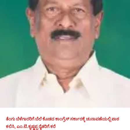
ತೆಂಗು ಬೆಳೆಗಾರರಿಗೆ ಬೆಲೆ ಕೊಡದ ಕಾಂಗ್ರೆಸ್ ಸರ್ಕಾರಕ್ಕೆ ಚುನಾವಣೆಯಲ್ಲಿ ಪಾಠ
ಕಲಿಸಿ, ಎಂ.ಟಿ.ಕೃಷ್ಣಪ್ಪ ರೈತರಿಗೆ ಕರೆ