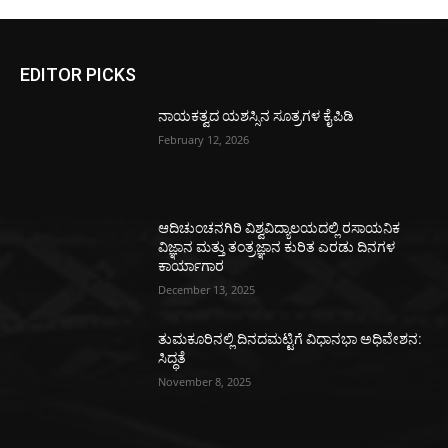
EDITOR PICKS
ನಾಯಕತ್ವದ ಯಶಸ್ಸಿನ ಸೂತ್ರಗಳ ಕೈಪಿಡಿ
February 12, 2026
ಆದಿಚುಂಚನಗಿರಿ ವಿಶ್ವವಿದ್ಯಾಲಯದಲ್ಲಿ ರಸಾಯನಿಕ
ವಿಜ್ಞಾನ ಮತ್ತು ತಂತ್ರಜ್ಞಾನ ಕುರಿತ ಎರಡು ದಿನಗಳ
ಕಾರ್ಯಾಗಾರ
December 13, 2025
ತುಮಕೂರಿನಲ್ಲಿ ದಿನದಮಟ್ಟಿಗೆ ವಿಧಾನಭಾ ಅಧಿವೇಶನ:
ಸಿದ್ಧತೆ
November 8, 2025