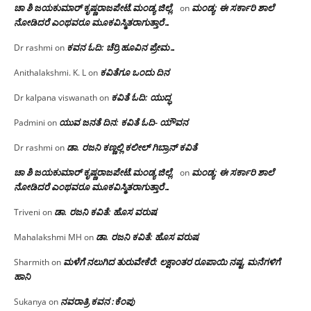
ಚಾ ಶಿ ಜಯಕುಮಾರ್ ಕೃಷ್ಣರಾಜಪೇಟೆ.ಮಂಡ್ಯ ಜಿಲ್ಲೆ.
ಮಂಡ್ಯ: ಈ ಸರ್ಕಾರಿ ಶಾಲೆ
on
ನೋಡಿದರೆ ಎಂಥವರೂ ಮೂಕವಿಸ್ಮಿತರಾಗುತ್ತಾರೆ…
ಕವನ ಓದಿ: ಚೆರ್ರಿ ಹೂವಿನ ಪ್ರೇಮ…
Dr rashmi
on
ಕವಿತೆಗೂ ಒಂದು ದಿನ
Anithalakshmi. K. L
on
ಕವಿತೆ ಓದಿ: ಯುದ್ಧ
Dr kalpana viswanath
on
ಯುವ ಜನತೆ ದಿನ: ಕವಿತೆ ಓದಿ- ಯೌವನ
Padmini
on
ಡಾ. ರಜನಿ‌ ಕಣ್ಣಲ್ಲಿ ಕಲೀಲ್ ಗಿಬ್ರಾನ್ ಕವಿತೆ
Dr rashmi
on
ಚಾ ಶಿ ಜಯಕುಮಾರ್ ಕೃಷ್ಣರಾಜಪೇಟೆ.ಮಂಡ್ಯ ಜಿಲ್ಲೆ.
ಮಂಡ್ಯ: ಈ ಸರ್ಕಾರಿ ಶಾಲೆ
on
ನೋಡಿದರೆ ಎಂಥವರೂ ಮೂಕವಿಸ್ಮಿತರಾಗುತ್ತಾರೆ…
ಡಾ. ರಜನಿ ಕವಿತೆ: ಹೊಸ ವರುಷ
Triveni
on
ಡಾ. ರಜನಿ ಕವಿತೆ: ಹೊಸ ವರುಷ
Mahalakshmi MH
on
ಮಳೆಗೆ ನಲುಗಿದ ತುರುವೇಕೆರೆ: ಲಕ್ಷಾಂತರ ರೂಪಾಯಿ ನಷ್ಟ, ಮನೆಗಳಿಗೆ
Sharmith
on
ಹಾನಿ
ನವರಾತ್ರಿ ಕವನ :ಕೆಂಪು
Sukanya
on