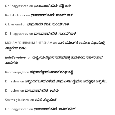
ಭಾನುವಾರದ ಕವಿತೆ: ಬೆಟ್ಟ ಜಾರಿ
Dr Bhagyashree
on
ಭಾನುವಾರದ ಕವಿತೆ: ಸುಂಯ್ ಗಾಳಿ
Radhika kudur
on
ಭಾನುವಾರದ ಕವಿತೆ: ಸುಂಯ್ ಗಾಳಿ
G k kulkarni
on
ಭಾನುವಾರದ ಕವಿತೆ: ಸುಂಯ್ ಗಾಳಿ
Dr Bhagyashree
on
ಎಸ್. ರಮೇಶ್ ಗೆ ಕಾನೂನು ವಿಭಾಗದಲ್ಲಿ
MOHAMED IBRAHIM EHTESHAM
on
ಡಾಕ್ಟರೇಟ್ ಪದವಿ
lieleTewplory
ರಾಷ್ಟ್ರೀಯ ವಿಜ್ಞಾನ ಸಮಾವೇಶಕ್ಕೆ‌ ತುಮಕೂರು ಸರ್ಕಾರಿ ಶಾಲೆ
on
ಹುಡುಗರು
ಹಳ್ಳಿಯಲ್ಲೊಂದು ಪರಿಸರ ಸಂಘ ಕಟ್ಟಿ…
Kantharaju JN
on
ಅಪ್ಪಂದಿರ ದಿನದ ವಿಶೇಷ: ನಾನು ಏನಾಗಿದ್ದೇನೋ‌ ಅದೆಲ್ಲವೂ ಅಪ್ಪನೇ…
Dr rashmi
on
ಭಾನುವಾರದ ಕವಿತೆ: ಉಸಿರು
Dr rashmi
on
ಕವಿತೆ: ಸಣ್ಣ ಸೂಜಿ
Smiths g kulkarni
on
ಭಾನುವಾರದ ಕವಿತೆ :ಸಾವಿನ ಸನಿಹ
Dr Bhagyashree
on