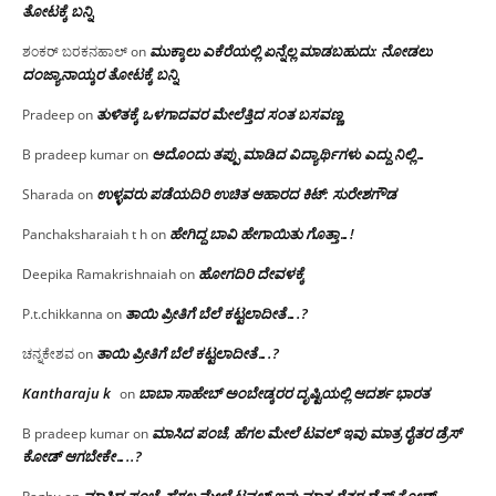
ತೋಟಕ್ಕೆ ಬನ್ನಿ
ಮುಕ್ಕಾಲು ಎಕೆರೆಯಲ್ಲಿ ಏನ್ನೆಲ್ಲ‌ ಮಾಡಬಹುದು: ನೋಡಲು
ಶಂಕರ್ ಬರಕನಹಾಲ್
on
ದಂಜ್ಯಾನಾಯ್ಕರ ತೋಟಕ್ಕೆ ಬನ್ನಿ
ತುಳಿತಕ್ಕೆ ಒಳಗಾದವರ ಮೇಲೆತ್ತಿದ ಸಂತ ಬಸವಣ್ಣ
Pradeep
on
ಅದೊಂದು ತಪ್ಪು ಮಾಡಿದ ವಿದ್ಯಾರ್ಥಿಗಳು ಎದ್ದು ನಿಲ್ಲಿ…
B pradeep kumar
on
ಉಳ್ಳವರು ಪಡೆಯದಿರಿ ಉಚಿತ ಆಹಾರದ ಕಿಟ್: ಸುರೇಶಗೌಡ
Sharada
on
ಹೇಗಿದ್ದ ಬಾವಿ ಹೇಗಾಯಿತು ಗೊತ್ತಾ…!
Panchaksharaiah t h
on
ಹೋಗದಿರಿ ದೇವಳಕ್ಕೆ
Deepika Ramakrishnaiah
on
ತಾಯಿ ಪ್ರೀತಿಗೆ ಬೆಲೆ ಕಟ್ಟಲಾದೀತೆ….?
P.t.chikkanna
on
ತಾಯಿ ಪ್ರೀತಿಗೆ ಬೆಲೆ ಕಟ್ಟಲಾದೀತೆ….?
ಚನ್ನಕೇಶವ
on
Kantharaju k
ಬಾಬಾ ಸಾಹೇಬ್ ಅಂಬೇಡ್ಕರರ ದೃಷ್ಟಿಯಲ್ಲಿ ಆದರ್ಶ ಭಾರತ
on
ಮಾಸಿದ ಪಂಚೆ, ಹೆಗಲ ಮೇಲೆ ಟವಲ್‌ ಇವು ಮಾತ್ರ ರೈತರ ಡ್ರೆಸ್‌
B pradeep kumar
on
ಕೋಡ್ ಆಗಬೇಕೇ…..?‌
ಮಾಸಿದ ಪಂಚೆ, ಹೆಗಲ ಮೇಲೆ ಟವಲ್‌ ಇವು ಮಾತ್ರ ರೈತರ ಡ್ರೆಸ್‌ ಕೋಡ್