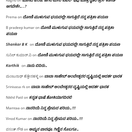
Raghu
on
ಆಗಬೇಕೇ…..?‌
ದೋಣಿ ಮುಳುಗುವ ಭಯದಲ್ಲೇ ಸಾಗುತ್ತಿದೆ ನನ್ನ ಪತ್ರಿಕಾ ಪಯಣ
Prema
on
ದೋಣಿ ಮುಳುಗುವ ಭಯದಲ್ಲೇ ಸಾಗುತ್ತಿದೆ ನನ್ನ ಪತ್ರಿಕಾ
B pradeep kumar
on
ಪಯಣ
Shankar B K
ದೋಣಿ ಮುಳುಗುವ ಭಯದಲ್ಲೇ ಸಾಗುತ್ತಿದೆ ನನ್ನ ಪತ್ರಿಕಾ ಪಯಣ
on
ದೋಣಿ ಮುಳುಗುವ ಭಯದಲ್ಲೇ ಸಾಗುತ್ತಿದೆ ನನ್ನ ಪತ್ರಿಕಾ ಪಯಣ
ಸುನಿಲ್ ಕುಮಾರ್.ವಿ
on
Karthik
ನಾನು ಬಿದಿರು…
on
ಬಾಬಾ ಸಾಹೇಬ್ ಅಂಬೇಡ್ಕರರ ದೃಷ್ಟಿಯಲ್ಲಿ ಆದರ್ಶ ಭಾರತ
ಮಂಜುನಾಥ್ ಹೆತ್ತೇನಹಳ್ಳಿ
on
ಬಾಬಾ ಸಾಹೇಬ್ ಅಂಬೇಡ್ಕರರ ದೃಷ್ಟಿಯಲ್ಲಿ ಆದರ್ಶ ಭಾರತ
Srinivasa rk
on
ಕನ್ನಡ ಭಾಷೆ ಶೋಕಿಯಾಗದಿರಲಿ
Nikhil Patil
on
ನಾನರಿಯೆ ನಿನ್ನ ಪ್ರೇಮದ ಪರಿಯ…!!!
Mamtaa
on
ನಾನರಿಯೆ ನಿನ್ನ ಪ್ರೇಮದ ಪರಿಯ…!!!
Vinod Kumar
on
ಅಮ್ಮನ ವಾರವೂ, ಗಿಣ್ಣಿನ ಸೊಬಗೂ…
ವಸಂತ್ ಗೌಡ
on