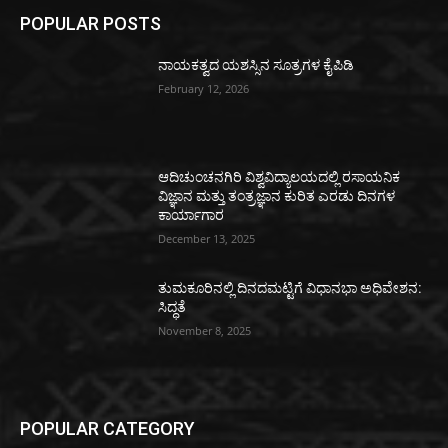
POPULAR POSTS
ನಾಯಕತ್ವದ ಯಶಸ್ಸಿನ ಸೂತ್ರಗಳ ಕೈಪಿಡಿ
February 12, 2026
ಆದಿಚುಂಚನಗಿರಿ ವಿಶ್ವವಿದ್ಯಾಲಯದಲ್ಲಿ ರಸಾಯನಿಕ
ವಿಜ್ಞಾನ ಮತ್ತು ತಂತ್ರಜ್ಞಾನ ಕುರಿತ ಎರಡು ದಿನಗಳ
ಕಾರ್ಯಾಗಾರ
December 13, 2025
ತುಮಕೂರಿನಲ್ಲಿ ದಿನದಮಟ್ಟಿಗೆ ವಿಧಾನಭಾ ಅಧಿವೇಶನ:
ಸಿದ್ಧತೆ
November 8, 2025
POPULAR CATEGORY