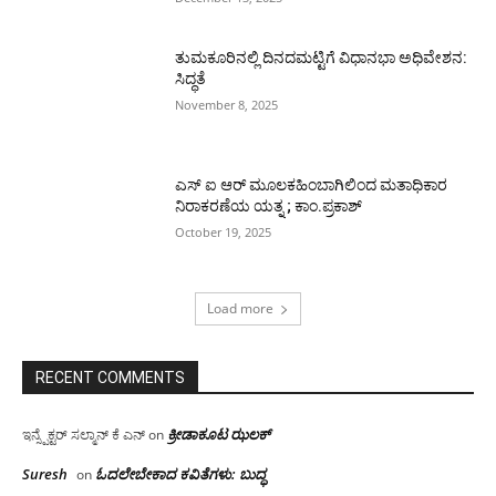
ತುಮಕೂರಿನಲ್ಲಿ ದಿನದಮಟ್ಟಿಗೆ ವಿಧಾನಭಾ ಅಧಿವೇಶನ:
ಸಿದ್ಧತೆ
November 8, 2025
ಎಸ್ ಐ ಆರ್ ಮೂಲಕಹಿಂಬಾಗಿಲಿಂದ ಮತಾಧಿಕಾರ
ನಿರಾಕರಣೆಯ ಯತ್ನ ; ಕಾಂ.ಪ್ರಕಾಶ್
October 19, 2025
Load more
RECENT COMMENTS
ಕ್ರೀಡಾಕೂಟ ಝಲಕ್
ಇನ್ಸ್ಪೆಕ್ಟರ್ ಸಲ್ಮಾನ್ ಕೆ ಎನ್
on
Suresh
ಓದಲೇಬೇಕಾದ‌ ಕವಿತೆಗಳು: ಬುದ್ಧ
on