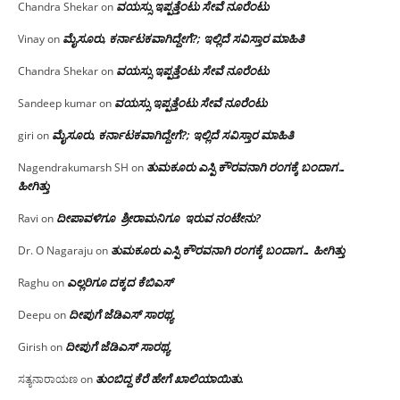
ವಯಸ್ಸು ಇಪ್ಪತ್ತೆಂಟು ಸೇವೆ ನೂರೆಂಟು
Chandra Shekar
on
ಮೈಸೂರು, ಕರ್ನಾಟಕವಾಗಿದ್ದೇಗೆ?; ಇಲ್ಲಿದೆ ಸವಿಸ್ತಾರ ಮಾಹಿತಿ
Vinay
on
ವಯಸ್ಸು ಇಪ್ಪತ್ತೆಂಟು ಸೇವೆ ನೂರೆಂಟು
Chandra Shekar
on
ವಯಸ್ಸು ಇಪ್ಪತ್ತೆಂಟು ಸೇವೆ ನೂರೆಂಟು
Sandeep kumar
on
ಮೈಸೂರು, ಕರ್ನಾಟಕವಾಗಿದ್ದೇಗೆ?; ಇಲ್ಲಿದೆ ಸವಿಸ್ತಾರ ಮಾಹಿತಿ
giri
on
ತುಮಕೂರು ಎಸ್ಪಿ ಕೌರವನಾಗಿ ರಂಗಕ್ಕೆ ಬಂದಾಗ…
Nagendrakumarsh SH
on
ಹೀಗಿತ್ತು
ದೀಪಾವಳಿಗೂ ಶ್ರೀರಾಮನಿಗೂ ಇರುವ ನಂಟೇನು?
Ravi
on
ತುಮಕೂರು ಎಸ್ಪಿ ಕೌರವನಾಗಿ ರಂಗಕ್ಕೆ ಬಂದಾಗ… ಹೀಗಿತ್ತು
Dr. O Nagaraju
on
ಎಲ್ಲರಿಗೂ ದಕ್ಕದ ಕೆಬಿಎಸ್
Raghu
on
ದೀಪುಗೆ ಜೆಡಿಎಸ್ ಸಾರಥ್ಯ
Deepu
on
ದೀಪುಗೆ ಜೆಡಿಎಸ್ ಸಾರಥ್ಯ
Girish
on
ತುಂಬಿದ್ದ ಕೆರೆ ಹೇಗೆ ಖಾಲಿಯಾಯಿತು.
ಸತ್ಯನಾರಾಯಣ
on