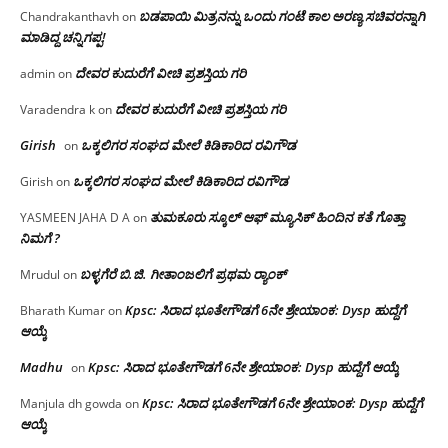
ಬಡಪಾಯಿ ಮಿತ್ರನನ್ನು ಒಂದು ಗಂಟೆ ಕಾಲ ಅರಣ್ಯ ಸಚಿವರನ್ನಾಗಿ
Chandrakanthavh
on
ಮಾಡಿದ್ದ ಚನ್ನಿಗಪ್ಪ!
ದೇವರ ಕುದುರೆಗೆ ವೀಚಿ ಪ್ರಶಸ್ತಿಯ ಗರಿ
admin
on
ದೇವರ ಕುದುರೆಗೆ ವೀಚಿ ಪ್ರಶಸ್ತಿಯ ಗರಿ
Varadendra k
on
Girish
ಒಕ್ಕಲಿಗರ ಸಂಘದ ಮೇಲೆ ಕಿಡಿಕಾರಿದ ರವಿಗೌಡ
on
ಒಕ್ಕಲಿಗರ ಸಂಘದ ಮೇಲೆ ಕಿಡಿಕಾರಿದ ರವಿಗೌಡ
Girish
on
ತುಮಕೂರು ಸ್ಕೂಲ್ ಆಫ್ ಮ್ಯೂಸಿಕ್ ಹಿಂದಿನ ಕತೆ ಗೊತ್ತಾ
YASMEEN JAHA D A
on
ನಿಮಗೆ ?
ಬಳ್ಳಗೆರೆ ಬಿ.ಜಿ. ಗೀತಾಂಜಲಿಗೆ ಪ್ರಥಮ ರ‌್ಯಾಂಕ್
Mrudul
on
Kpsc: ಸಿರಾದ ಭೂತೇಗೌಡಗೆ 6ನೇ ಶ್ರೇಯಾಂಕ: Dysp ಹುದ್ದೆಗೆ
Bharath Kumar
on
ಆಯ್ಕೆ
Madhu
Kpsc: ಸಿರಾದ ಭೂತೇಗೌಡಗೆ 6ನೇ ಶ್ರೇಯಾಂಕ: Dysp ಹುದ್ದೆಗೆ ಆಯ್ಕೆ
on
Kpsc: ಸಿರಾದ ಭೂತೇಗೌಡಗೆ 6ನೇ ಶ್ರೇಯಾಂಕ: Dysp ಹುದ್ದೆಗೆ
Manjula dh gowda
on
ಆಯ್ಕೆ