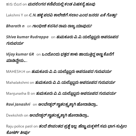
ಮದಲಿಂಗನ ಕಣಿವೆಯಲ್ಲಿ ಕಂಡ ವಿಷಕನ್ಯೆ ಹೂವು
ಹನು ಬಿಎನ
on
C.N.ಹಳ್ಳಿ ಪದವಿ ಕಾಲೇಜಿಗೆ ಸಲಾಂ‌ ಎಂದ ಜನರು! ಏಕೆ ಗೊತ್ತಾ?
Lakshmi Y
on
Bharath n
ಗಾಂಧೀಜಿ ಕನಸಿನ ರಾಮ ರಾಜ್ಯ ಯಾವುದು?
on
Shiva kumar Rudrappa
ತುಮಕೂರು‌ ವಿ.ವಿ.ಯಲ್ಲೊಬ್ಬರು ಅಪರೂಪದ
on
ಗುರುವರ್ಯ
Vijay kumar GR
ಒಂದೊಂದು ಭತ್ತದ ಕಾಳು ಹಾಯುತ್ತಿದ್ದ ಅಣ್ಣ ಕೊನೆಗೆ
on
ಮಾಡಿದ್ದೇನು….
ತುಮಕೂರು‌ ವಿ.ವಿ.ಯಲ್ಲೊಬ್ಬರು ಅಪರೂಪದ ಗುರುವರ್ಯ
MAHESH.H
on
ತುಮಕೂರು‌ ವಿ.ವಿ.ಯಲ್ಲೊಬ್ಬರು ಅಪರೂಪದ ಗುರುವರ್ಯ
Mahalakshmi
on
ತುಮಕೂರು‌ ವಿ.ವಿ.ಯಲ್ಲೊಬ್ಬರು ಅಪರೂಪದ ಗುರುವರ್ಯ
Manjunatha B
on
Ravi Janashri
ಅಂಬೇಡ್ಕರ್ ಸ್ವಾತಂತ್ರ್ಯಕ್ಕಾಗಿ ಹೋರಾಡಿದ್ರಾ…
on
ಅಂಬೇಡ್ಕರ್ ಸ್ವಾತಂತ್ರ್ಯಕ್ಕಾಗಿ ಹೋರಾಡಿದ್ರಾ…
Deekshith
on
ತಂದೆ ಜೀವಂತದ ಪ್ರಶ್ನೆ ಇಲ್ಲ: ಹೆಣ್ಣು ಮಕ್ಕಳಿಗೆ ಸಮ ಭಾಗ-ಸುಪ್ರೀಂ
Raju police patil
on
ಕೋರ್ಟ್ ತೀರ್ಪು