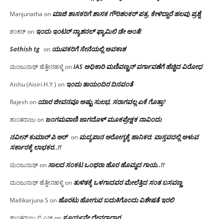
ಮಾಜಿ ಶಾಸಕರಿಗೆ ಶಾಸಕ ಗೌರಿಶಂಕರ್ ಪತ್ರ, ಕೇಳಿದ್ದಾರೆ ಹಲವು ಪ್ರಶ್ನೆ
Manjunatha
on
ಇಂದು ಇಂಟರ್ ನ್ಯಾಶನಲ್ ಫ್ಯಾಮಿಲಿ ಡೇ ಅಂತೆ!
ಶಂಕರ್
on
Sathish tg
ಯುವಕರಿಗೆ ಸೇನೆಯಲ್ಲಿ ಅವಕಾಶ
on
IAS ಅಧಿಕಾರಿ ಮಣಿವಣ್ಣನ್ ವರ್ಗಾವಣೆಗೆ ಹೆಚ್ಚಿದ‌ ವಿರೋಧ
ಮಂಜುನಾಥ್ ಹೆತ್ತೇನಹಳ್ಳಿ
on
ಇಂದು ತಾಯಂದಿರ ದಿನವಂತೆ
Aishu (Aisiri.H.Y )
on
ಯಾರ ಜೀವನವೂ ಅಷ್ಟು ಸುಲಭ, ಸರಾಗವಲ್ಲ ಏಕೆ ಗೊತ್ತಾ?
Rajesh
on
ಜಂಗಮವಾಣಿ ಜಾಗದೊಳ್ ಮೂಕಪ್ರೇಕ್ಷಕ ನಾವಿಂದು
ಶಾಂತರಾಜು
on
ನವೀನ್ ಕುಮಾರ್ ಪಿ ಆರ್
ಮದ್ಯಪಾನ ಆರೋಗ್ಯಕ್ಕೆ ಹಾನಿಕರ; ವಾಸ್ತವದಲ್ಲಿ ಅಳುವ
on
ಸರ್ಕಾರಕ್ಕೆ ಲಾಭಕರ..!!
ಸಾಲದ ಸಂಕಟ ಒಂಥರಾ ಹೊರ ಹೊಮ್ಮದ ಗಾಯ..!!
ಮಂಜುನಾಥ್
on
ತುಳಿತಕ್ಕೆ ಒಳಗಾದವರ ಮೇಲೆತ್ತಿದ ಸಂತ ಬಸವಣ್ಣ
ಮಂಜುನಾಥ್ ಹೆತ್ತೇನಹಳ್ಳಿ
on
ಹೊರಟು ಹೋಗುವ ಬದುಕಿಗೊಂದು ವಿಶೇಷತೆ ಇರಲಿ
Mallikarjuna S
on
ಸೂರ್ಯನೇ ದೇವರಾದಾಗ
ಶಾಂತರಾಜು ಬಿ ಎಸ್
on