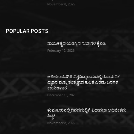
November 8, 2025
POPULAR POSTS
ನಾಯಕತ್ವದ ಯಶಸ್ಸಿನ ಸೂತ್ರಗಳ ಕೈಪಿಡಿ
February 12, 2026
ಆದಿಚುಂಚನಗಿರಿ ವಿಶ್ವವಿದ್ಯಾಲಯದಲ್ಲಿ ರಸಾಯನಿಕ
ವಿಜ್ಞಾನ ಮತ್ತು ತಂತ್ರಜ್ಞಾನ ಕುರಿತ ಎರಡು ದಿನಗಳ
ಕಾರ್ಯಾಗಾರ
December 13, 2025
ತುಮಕೂರಿನಲ್ಲಿ ದಿನದಮಟ್ಟಿಗೆ ವಿಧಾನಭಾ ಅಧಿವೇಶನ:
ಸಿದ್ಧತೆ
November 8, 2025