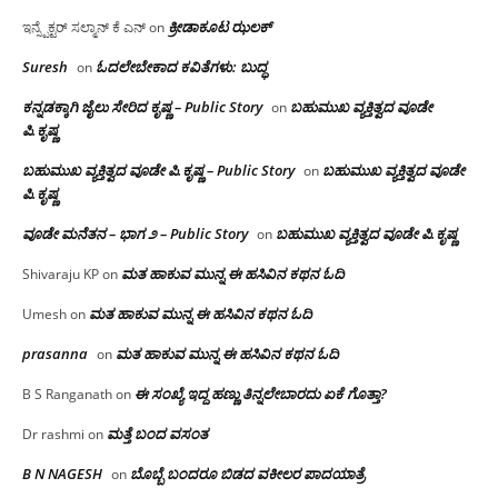
ಕ್ರೀಡಾಕೂಟ ಝಲಕ್
ಇನ್ಸ್ಪೆಕ್ಟರ್ ಸಲ್ಮಾನ್ ಕೆ ಎನ್
on
Suresh
ಓದಲೇಬೇಕಾದ‌ ಕವಿತೆಗಳು: ಬುದ್ಧ
on
ಕನ್ನಡಕ್ಕಾಗಿ ಜೈಲು ಸೇರಿದ ಕೃಷ್ಣ – Public Story
ಬಹುಮುಖ ವ್ಯಕ್ತಿತ್ವದ ವೂಡೇ
on
ಪಿ.ಕೃಷ್ಣ
ಬಹುಮುಖ ವ್ಯಕ್ತಿತ್ವದ ವೂಡೇ ಪಿ.ಕೃಷ್ಣ – Public Story
ಬಹುಮುಖ ವ್ಯಕ್ತಿತ್ವದ ವೂಡೇ
on
ಪಿ.ಕೃಷ್ಣ
ವೂಡೇ ಮನೆತನ – ಭಾಗ ೨ – Public Story
ಬಹುಮುಖ ವ್ಯಕ್ತಿತ್ವದ ವೂಡೇ ಪಿ.ಕೃಷ್ಣ
on
ಮತ ಹಾಕುವ ಮುನ್ನ ಈ ಹಸಿವಿನ ಕಥನ ಓದಿ
Shivaraju KP
on
ಮತ ಹಾಕುವ ಮುನ್ನ ಈ ಹಸಿವಿನ ಕಥನ ಓದಿ
Umesh
on
prasanna
ಮತ ಹಾಕುವ ಮುನ್ನ ಈ ಹಸಿವಿನ ಕಥನ ಓದಿ
on
ಈ ಸಂಖ್ಯೆ ಇದ್ದ ಹಣ್ಣು ತಿನ್ನಲೇಬಾರದು ಏಕೆ ಗೊತ್ತಾ?
B S Ranganath
on
ಮತ್ತೆ ಬಂದ ವಸಂತ
Dr rashmi
on
B N NAGESH
ಬೊಬ್ಬೆ ಬಂದರೂ ಬಿಡದ ವಕೀಲರ ಪಾದಯಾತ್ರೆ
on