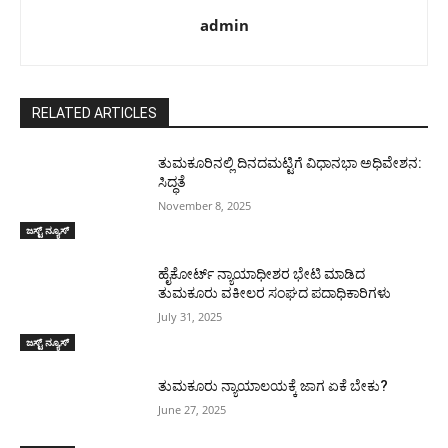
admin
RELATED ARTICLES
ತುಮಕೂರಿನಲ್ಲಿ ದಿನದಮಟ್ಟಿಗೆ ವಿಧಾನಭಾ ಅಧಿವೇಶನ:
ಸಿದ್ಧತೆ
November 8, 2025
ಜಸ್ಟ್ ನ್ಯೂಸ್
ಹೈಕೋರ್ಟ್ ನ್ಯಾಯಾಧೀಶರ ಭೇಟಿ ಮಾಡಿದ
ತುಮಕೂರು ವಕೀಲರ ಸಂಘದ ಪದಾಧಿಕಾರಿಗಳು
July 31, 2025
ಜಸ್ಟ್ ನ್ಯೂಸ್
ತುಮಕೂರು ನ್ಯಾಯಾಲಯಕ್ಕೆ ಜಾಗ ಏಕೆ ಬೇಕು?
June 27, 2025