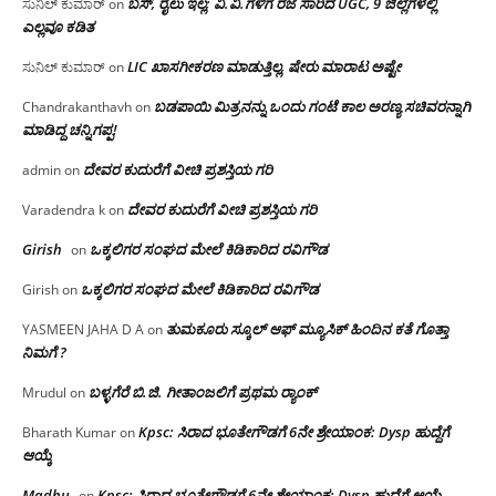
ಬಸ್, ರೈಲು ಇಲ್ಲ; ವಿ.ವಿ.ಗಳಿಗೆ ರಜೆ ಸಾರಿದ UGC, 9 ಜಿಲ್ಲೆಗಳಲ್ಲಿ
ಸುನಿಲ್ ಕುಮಾರ್
on
ಎಲ್ಲವೂ ಕಡಿತ
LIC ಖಾಸಗೀಕರಣ ಮಾಡುತ್ತಿಲ್ಲ, ಷೇರು ಮಾರಾಟ ಅಷ್ಟೇ
ಸುನಿಲ್ ಕುಮಾರ್
on
ಬಡಪಾಯಿ ಮಿತ್ರನನ್ನು ಒಂದು ಗಂಟೆ ಕಾಲ ಅರಣ್ಯ ಸಚಿವರನ್ನಾಗಿ
Chandrakanthavh
on
ಮಾಡಿದ್ದ ಚನ್ನಿಗಪ್ಪ!
ದೇವರ ಕುದುರೆಗೆ ವೀಚಿ ಪ್ರಶಸ್ತಿಯ ಗರಿ
admin
on
ದೇವರ ಕುದುರೆಗೆ ವೀಚಿ ಪ್ರಶಸ್ತಿಯ ಗರಿ
Varadendra k
on
Girish
ಒಕ್ಕಲಿಗರ ಸಂಘದ ಮೇಲೆ ಕಿಡಿಕಾರಿದ ರವಿಗೌಡ
on
ಒಕ್ಕಲಿಗರ ಸಂಘದ ಮೇಲೆ ಕಿಡಿಕಾರಿದ ರವಿಗೌಡ
Girish
on
ತುಮಕೂರು ಸ್ಕೂಲ್ ಆಫ್ ಮ್ಯೂಸಿಕ್ ಹಿಂದಿನ ಕತೆ ಗೊತ್ತಾ
YASMEEN JAHA D A
on
ನಿಮಗೆ ?
ಬಳ್ಳಗೆರೆ ಬಿ.ಜಿ. ಗೀತಾಂಜಲಿಗೆ ಪ್ರಥಮ ರ‌್ಯಾಂಕ್
Mrudul
on
Kpsc: ಸಿರಾದ ಭೂತೇಗೌಡಗೆ 6ನೇ ಶ್ರೇಯಾಂಕ: Dysp ಹುದ್ದೆಗೆ
Bharath Kumar
on
ಆಯ್ಕೆ
Madhu
Kpsc: ಸಿರಾದ ಭೂತೇಗೌಡಗೆ 6ನೇ ಶ್ರೇಯಾಂಕ: Dysp ಹುದ್ದೆಗೆ ಆಯ್ಕೆ
on