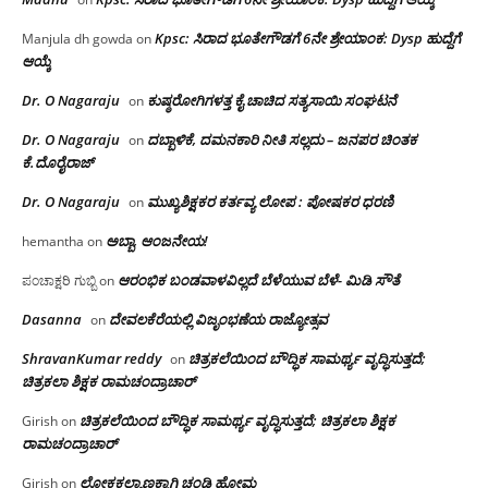
Kpsc: ಸಿರಾದ ಭೂತೇಗೌಡಗೆ 6ನೇ ಶ್ರೇಯಾಂಕ: Dysp ಹುದ್ದೆಗೆ
Manjula dh gowda
on
ಆಯ್ಕೆ
Dr. O Nagaraju
ಕುಷ್ಠರೋಗಿಗಳತ್ತ ಕೈ ಚಾಚಿದ ಸತ್ಯಸಾಯಿ ಸಂಘಟನೆ
on
Dr. O Nagaraju
ದಬ್ಬಾಳಿಕೆ, ದಮನಕಾರಿ ನೀತಿ ಸಲ್ಲದು – ಜನಪರ ಚಿಂತಕ
on
ಕೆ.ದೊರೈರಾಜ್
Dr. O Nagaraju
ಮುಖ್ಯಶಿಕ್ಷಕರ ಕರ್ತವ್ಯ ಲೋಪ : ಪೋಷಕರ ಧರಣಿ
on
ಅಬ್ಬಾ, ಆಂಜನೇಯ!
hemantha
on
ಆರಂಭಿಕ ಬಂಡವಾಳವಿಲ್ಲದೆ ಬೆಳೆಯುವ ಬೆಳೆ- ಮಿಡಿ ಸೌತೆ
ಪಂಚಾಕ್ಷರಿ ಗುಬ್ಬಿ
on
Dasanna
ದೇವಲಕೆರೆಯಲ್ಲಿ ವಿಜೃಂಭಣೆಯ ರಾಜ್ಯೋತ್ಸವ
on
ShravanKumar reddy
ಚಿತ್ರಕಲೆಯಿಂದ ಬೌದ್ಧಿಕ ಸಾಮರ್ಥ್ಯ ವೃದ್ಧಿಸುತ್ತದೆ;
on
ಚಿತ್ರಕಲಾ ಶಿಕ್ಷಕ ರಾಮಚಂದ್ರಾಚಾರ್
ಚಿತ್ರಕಲೆಯಿಂದ ಬೌದ್ಧಿಕ ಸಾಮರ್ಥ್ಯ ವೃದ್ಧಿಸುತ್ತದೆ; ಚಿತ್ರಕಲಾ ಶಿಕ್ಷಕ
Girish
on
ರಾಮಚಂದ್ರಾಚಾರ್
ಲೋಕಕಲ್ಯಾಣಕ್ಕಾಗಿ ಚಂಡಿ ಹೋಮ
Girish
on