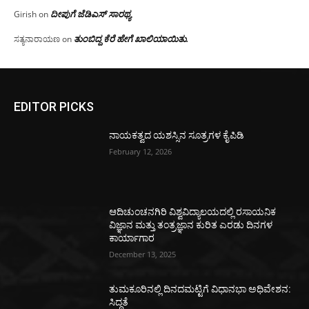
ದೀಪುಗೆ ಜೆಡಿಎಸ್ ಸಾರಥ್ಯ
Girish
on
ತುಂಬಿದ್ದ ಕೆರೆ ಹೇಗೆ ಖಾಲಿಯಾಯಿತು.
ಸತ್ಯನಾರಾಯಣ
on
EDITOR PICKS
ನಾಯಕತ್ವದ ಯಶಸ್ಸಿನ ಸೂತ್ರಗಳ ಕೈಪಿಡಿ
February 12, 2026
ಆದಿಚುಂಚನಗಿರಿ ವಿಶ್ವವಿದ್ಯಾಲಯದಲ್ಲಿ ರಸಾಯನಿಕ
ವಿಜ್ಞಾನ ಮತ್ತು ತಂತ್ರಜ್ಞಾನ ಕುರಿತ ಎರಡು ದಿನಗಳ
ಕಾರ್ಯಾಗಾರ
December 13, 2025
ತುಮಕೂರಿನಲ್ಲಿ ದಿನದಮಟ್ಟಿಗೆ ವಿಧಾನಭಾ ಅಧಿವೇಶನ:
ಸಿದ್ಧತೆ