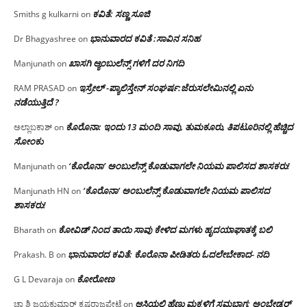
ಕವಿತೆ: ಸಣ್ಣ ಸೂಜಿ
Smiths g kulkarni
on
ಭಾನುವಾರದ ಕವಿತೆ :ಸಾವಿನ ಸನಿಹ
Dr Bhagyashree
on
ಖಾಸಗಿ ಆ್ಯಂಬುಲೆನ್ಸ್ ಗಳಿಗೆ ದರ ನಿಗದಿ
Manjunath
on
ಇಸ್ರೇಲ್ -ಪ್ಯಾಲಿಸ್ತೇನ್ ಸಂಘರ್ಷ:ಜೆರುಸಲೇಮಿನಲ್ಲಿ ಏನು
RAM PRASAD
on
ನಡೆಯುತ್ತಿದೆ ?
ಕೊರೊನಾ: ಇಂದು 13 ಮಂದಿ ಸಾವು, ತುಮಕೂರು, ತಿಪಟೂರಿನಲ್ಲಿ ಹೆಚ್ಚಿದ
ಅಲ್ಲಾಬಕಾಶ್
on
ಸೋಂಕು
‘ಕೊರೊನಾ’ ಅಂಬುಲೆನ್ಸ್ ಕೊಡುವಾಗಲೇ ನಿಯಮ ಪಾಲಿಸದ ಶಾಸಕರು!
Manjunath
on
‘ಕೊರೊನಾ’ ಅಂಬುಲೆನ್ಸ್ ಕೊಡುವಾಗಲೇ ನಿಯಮ ಪಾಲಿಸದ
Manjunath HN
on
ಶಾಸಕರು!
ಕೋವಿಡ್ ನಿಂದ ತಾಯಿ ಸಾವು ಕೇಳಿದ ಮಗಳು ಹೃದಯಾಘಾತಕ್ಕೆ ಬಲಿ
Bharath
on
ಭಾನುವಾರದ ಕವಿತೆ: ಕೊರೊನಾ ಪೀಡಿತರು ಓದಲೇಬೇಕಾದ- ನದಿ
Prakash. B
on
ಕೋರೋಣ
G L Devaraja
on
ಆಸ್ತಿಯಲ್ಲಿ ಹೆಣ್ಣು ಮಕ್ಕಳಿಗೆ ಸಮಭಾಗ; ಅಂಬೇಡ್ಕರ್
ಚಾ ಶಿ ಜಯಕುಮಾರ್ ಕೃಷ್ಣರಾಜಪೇಟೆ
on