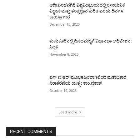
ಆದಿಚುಂಚನಗಿರಿ ವಿಶ್ವವಿದ್ಯಾಲಯದಲ್ಲಿ ರಸಾಯನಿಕ
ವಿಜ್ಞಾನ ಮತ್ತು ತಂತ್ರಜ್ಞಾನ ಕುರಿತ ಎರಡು ದಿನಗಳ
ಕಾರ್ಯಾಗಾರ
December 13, 2025
ತುಮಕೂರಿನಲ್ಲಿ ದಿನದಮಟ್ಟಿಗೆ ವಿಧಾನಭಾ ಅಧಿವೇಶನ:
ಸಿದ್ಧತೆ
November 8, 2025
ಎಸ್ ಐ ಆರ್ ಮೂಲಕಹಿಂಬಾಗಿಲಿಂದ ಮತಾಧಿಕಾರ
ನಿರಾಕರಣೆಯ ಯತ್ನ ; ಕಾಂ.ಪ್ರಕಾಶ್
October 19, 2025
Load more
RECENT COMMENTS