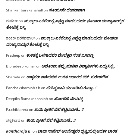
ಸೂರ್ಯನೇ ದೇವರಾದಾಗ
Shankar barakanahall
on
ಮುಕ್ಕಾಲು ಎಕೆರೆಯಲ್ಲಿ ಏನ್ನೆಲ್ಲ‌ ಮಾಡಬಹುದು: ನೋಡಲು ದಂಜ್ಯಾನಾಯ್ಕರ
ಮಹೇಶ್
on
ತೋಟಕ್ಕೆ ಬನ್ನಿ
ಮುಕ್ಕಾಲು ಎಕೆರೆಯಲ್ಲಿ ಏನ್ನೆಲ್ಲ‌ ಮಾಡಬಹುದು: ನೋಡಲು
ಶಂಕರ್ ಬರಕನಹಾಲ್
on
ದಂಜ್ಯಾನಾಯ್ಕರ ತೋಟಕ್ಕೆ ಬನ್ನಿ
ತುಳಿತಕ್ಕೆ ಒಳಗಾದವರ ಮೇಲೆತ್ತಿದ ಸಂತ ಬಸವಣ್ಣ
Pradeep
on
ಅದೊಂದು ತಪ್ಪು ಮಾಡಿದ ವಿದ್ಯಾರ್ಥಿಗಳು ಎದ್ದು ನಿಲ್ಲಿ…
B pradeep kumar
on
ಉಳ್ಳವರು ಪಡೆಯದಿರಿ ಉಚಿತ ಆಹಾರದ ಕಿಟ್: ಸುರೇಶಗೌಡ
Sharada
on
ಹೇಗಿದ್ದ ಬಾವಿ ಹೇಗಾಯಿತು ಗೊತ್ತಾ…!
Panchaksharaiah t h
on
ಹೋಗದಿರಿ ದೇವಳಕ್ಕೆ
Deepika Ramakrishnaiah
on
ತಾಯಿ ಪ್ರೀತಿಗೆ ಬೆಲೆ ಕಟ್ಟಲಾದೀತೆ….?
P.t.chikkanna
on
ತಾಯಿ ಪ್ರೀತಿಗೆ ಬೆಲೆ ಕಟ್ಟಲಾದೀತೆ….?
ಚನ್ನಕೇಶವ
on
Kantharaju k
ಬಾಬಾ ಸಾಹೇಬ್ ಅಂಬೇಡ್ಕರರ ದೃಷ್ಟಿಯಲ್ಲಿ ಆದರ್ಶ ಭಾರತ
on