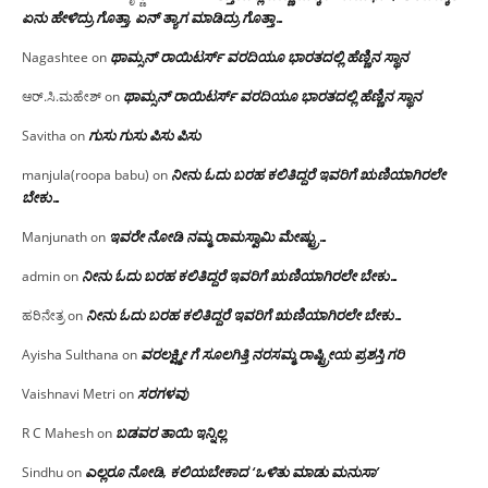
ಏನು ಹೇಳಿದ್ರು ಗೊತ್ತಾ, ಏನ್ ತ್ಯಾಗ ಮಾಡಿದ್ರು ಗೊತ್ತಾ…
ಥಾಮ್ಸನ್ ರಾಯಿಟರ್ಸ್ ವರದಿಯೂ ಭಾರತದಲ್ಲಿ ಹೆಣ್ಣಿನ ಸ್ಥಾನ‌
Nagashtee
on
ಥಾಮ್ಸನ್ ರಾಯಿಟರ್ಸ್ ವರದಿಯೂ ಭಾರತದಲ್ಲಿ ಹೆಣ್ಣಿನ ಸ್ಥಾನ‌
ಆರ್.ಸಿ.ಮಹೇಶ್
on
ಗುಸು ಗುಸು ಪಿಸು ಪಿಸು
Savitha
on
ನೀನು ಓದು ಬರಹ ಕಲಿತಿದ್ದರೆ ಇವರಿಗೆ ಋಣಿಯಾಗಿರಲೇ
manjula(roopa babu)
on
ಬೇಕು…
ಇವರೇ‌ ನೋಡಿ‌ ನಮ್ಮ‌ ರಾಮಸ್ವಾಮಿ ಮೇಷ್ಟ್ರು…
Manjunath
on
ನೀನು ಓದು ಬರಹ ಕಲಿತಿದ್ದರೆ ಇವರಿಗೆ ಋಣಿಯಾಗಿರಲೇ ಬೇಕು…
admin
on
ನೀನು ಓದು ಬರಹ ಕಲಿತಿದ್ದರೆ ಇವರಿಗೆ ಋಣಿಯಾಗಿರಲೇ ಬೇಕು…
ಹರಿನೇತ್ರ
on
ವರಲಕ್ಷ್ಮೀ ಗೆ ಸೂಲಗಿತ್ತಿ ನರಸಮ್ಮ‌ ರಾಷ್ಟ್ರೀಯ ಪ್ರಶಸ್ತಿ ಗರಿ
Ayisha Sulthana
on
ಸರಗಳವು
Vaishnavi Metri
on
ಬಡವರ ತಾಯಿ ಇನ್ನಿಲ್ಲ
R C Mahesh
on
ಎಲ್ಲರೂ ನೋಡಿ, ಕಲಿಯಬೇಕಾದ ‘ಒಳಿತು ಮಾಡು ಮನುಸಾ’
Sindhu
on