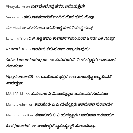
ಬಿಲ್ ಮೇಲೆ ನಿನ್ನ ಹೆಸರು ಬರೆದಿಡುತ್ತೇನೆ!
Vinayaka m
on
ಹಸು ಸಾಕಣೆದಾರರಿಗೆ ಬಂದಿದೆ ಹೊಸ ಹಸಿರು ಮೇವು
Suresh
on
ಮದಲಿಂಗನ ಕಣಿವೆಯಲ್ಲಿ ಕಂಡ ವಿಷಕನ್ಯೆ ಹೂವು
ಹನು ಬಿಎನ
on
C.N.ಹಳ್ಳಿ ಪದವಿ ಕಾಲೇಜಿಗೆ ಸಲಾಂ‌ ಎಂದ ಜನರು! ಏಕೆ ಗೊತ್ತಾ?
Lakshmi Y
on
Bharath n
ಗಾಂಧೀಜಿ ಕನಸಿನ ರಾಮ ರಾಜ್ಯ ಯಾವುದು?
on
Shiva kumar Rudrappa
ತುಮಕೂರು‌ ವಿ.ವಿ.ಯಲ್ಲೊಬ್ಬರು ಅಪರೂಪದ
on
ಗುರುವರ್ಯ
Vijay kumar GR
ಒಂದೊಂದು ಭತ್ತದ ಕಾಳು ಹಾಯುತ್ತಿದ್ದ ಅಣ್ಣ ಕೊನೆಗೆ
on
ಮಾಡಿದ್ದೇನು….
ತುಮಕೂರು‌ ವಿ.ವಿ.ಯಲ್ಲೊಬ್ಬರು ಅಪರೂಪದ ಗುರುವರ್ಯ
MAHESH.H
on
ತುಮಕೂರು‌ ವಿ.ವಿ.ಯಲ್ಲೊಬ್ಬರು ಅಪರೂಪದ ಗುರುವರ್ಯ
Mahalakshmi
on
ತುಮಕೂರು‌ ವಿ.ವಿ.ಯಲ್ಲೊಬ್ಬರು ಅಪರೂಪದ ಗುರುವರ್ಯ
Manjunatha B
on
Ravi Janashri
ಅಂಬೇಡ್ಕರ್ ಸ್ವಾತಂತ್ರ್ಯಕ್ಕಾಗಿ ಹೋರಾಡಿದ್ರಾ…
on