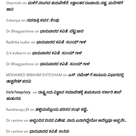
ಮಳೆಗೆ ನಲುಗಿದ ತುರುವೇಕೆರೆ: ಲಕ್ಷಾಂತರ ರೂಪಾಯಿ ನಷ್ಟ, ಮನೆಗಳಿಗೆ
Sharmith
on
ಹಾನಿ
ನವರಾತ್ರಿ ಕವನ :ಕೆಂಪು
Sukanya
on
ಭಾನುವಾರದ ಕವಿತೆ: ಬೆಟ್ಟ ಜಾರಿ
Dr Bhagyashree
on
ಭಾನುವಾರದ ಕವಿತೆ: ಸುಂಯ್ ಗಾಳಿ
Radhika kudur
on
ಭಾನುವಾರದ ಕವಿತೆ: ಸುಂಯ್ ಗಾಳಿ
G k kulkarni
on
ಭಾನುವಾರದ ಕವಿತೆ: ಸುಂಯ್ ಗಾಳಿ
Dr Bhagyashree
on
ಎಸ್. ರಮೇಶ್ ಗೆ ಕಾನೂನು ವಿಭಾಗದಲ್ಲಿ
MOHAMED IBRAHIM EHTESHAM
on
ಡಾಕ್ಟರೇಟ್ ಪದವಿ
lieleTewplory
ರಾಷ್ಟ್ರೀಯ ವಿಜ್ಞಾನ ಸಮಾವೇಶಕ್ಕೆ‌ ತುಮಕೂರು ಸರ್ಕಾರಿ ಶಾಲೆ
on
ಹುಡುಗರು
ಹಳ್ಳಿಯಲ್ಲೊಂದು ಪರಿಸರ ಸಂಘ ಕಟ್ಟಿ…
Kantharaju JN
on
ಅಪ್ಪಂದಿರ ದಿನದ ವಿಶೇಷ: ನಾನು ಏನಾಗಿದ್ದೇನೋ‌ ಅದೆಲ್ಲವೂ ಅಪ್ಪನೇ…
Dr rashmi
on
ಭಾನುವಾರದ ಕವಿತೆ: ಉಸಿರು
Dr rashmi
on