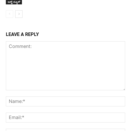
ಜಸ್ಟ್ ನ್ಯೂಸ್
LEAVE A REPLY
Comment:
Na
Ema