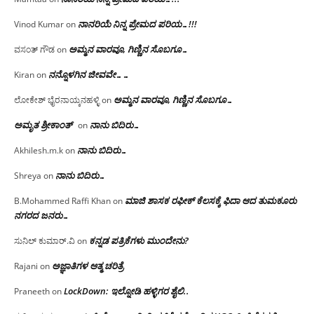
ನಾನರಿಯೆ ನಿನ್ನ ಪ್ರೇಮದ ಪರಿಯ…!!!
Vinod Kumar
on
ಅಮ್ಮನ ವಾರವೂ, ಗಿಣ್ಣಿನ ಸೊಬಗೂ…
ವಸಂತ್ ಗೌಡ
on
ನನ್ನೊಳಗಿನ ಜೀವವೇ……
Kiran
on
ಅಮ್ಮನ ವಾರವೂ, ಗಿಣ್ಣಿನ ಸೊಬಗೂ…
ಲೋಕೇಶ್ ಭೈರನಾಯ್ಕನಹಳ್ಳಿ
on
ಅಮೃತ ಶ್ರೀಕಾಂತ್
ನಾನು ಬಿದಿರು…
on
ನಾನು ಬಿದಿರು…
Akhilesh.m.k
on
ನಾನು ಬಿದಿರು…
Shreya
on
ಮಾಜಿ ಶಾಸಕ ರಫೀಕ್ ಕೆಲಸಕ್ಕೆ ಫಿದಾ ಆದ ತುಮಕೂರು
B.Mohammed Raffi Khan
on
ನಗರದ ಜನರು…
ಕನ್ನಡ ಪತ್ರಿಕೆಗಳು ಮುಂದೇನು?
ಸುನಿಲ್ ಕುಮಾರ್.ವಿ
on
ಅಜ್ಞಾತಿಗಳ ಆತ್ಮ ಚರಿತ್ರೆ
Rajani
on
LockDown: ಇಲ್ನೋಡಿ ಹಳ್ಳಿಗರ ಶೈಲಿ..
Praneeth
on