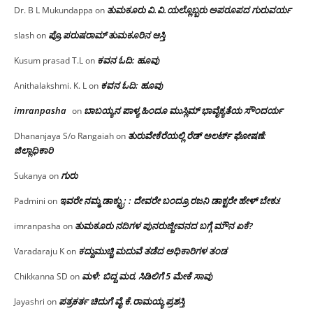
ತುಮಕೂರು‌ ವಿ.ವಿ.ಯಲ್ಲೊಬ್ಬರು ಅಪರೂಪದ ಗುರುವರ್ಯ
Dr. B L Mukundappa
on
ಪ್ರೊ.ಪರುಷರಾಮ್ ತುಮಕೂರಿನ ಆಸ್ತಿ
slash
on
ಕವನ ಓದಿ: ಹೂವು
Kusum prasad T.L
on
ಕವನ ಓದಿ: ಹೂವು
Anithalakshmi. K. L
on
imranpasha
ಬಾಬಯ್ಯನ ಪಾಳ್ಯ ಹಿಂದೂ ಮುಸ್ಲಿಮ್ ಭಾವೈಕ್ಯತೆಯ ಸೌಂದರ್ಯ
on
ತುರುವೇಕೆರೆಯಲ್ಲಿ ರೆಡ್ ಅಲರ್ಟ್ ಘೋಷಣೆ:
Dhananjaya S/o Rangaiah
on
ಜಿಲ್ಲಾಧಿಕಾರಿ
ಗುರು
Sukanya
on
ಇವರೇ ನಮ್ಮ ಡಾಕ್ಟ್ರು; : ದೇವರೇ ಬಂದ್ರೂ ರಜನಿ ಡಾಕ್ಟರೇ ಹೇಳ್ ಬೇಕು!
Padmini
on
ತುಮಕೂರು ನದಿಗಳ ಪುನರುಜ್ಜೀವನದ ಬಗ್ಗೆ ಮೌನ ಏಕೆ?
imranpasha
on
ಕದ್ದುಮುಚ್ಚಿ ಮದುವೆ ತಡೆದ ಅಧಿಕಾರಿಗಳ ತಂಡ
Varadaraju K
on
ಮಳೆ: ಬಿದ್ದ ಮರ, ಸಿಡಿಲಿಗೆ 5 ಮೇಕೆ ಸಾವು
Chikkanna SD
on
ಪತ್ರಕರ್ತ ಚಿದುಗೆ ವೈ.ಕೆ.ರಾಮಯ್ಯ ಪ್ರಶಸ್ತಿ
Jayashri
on