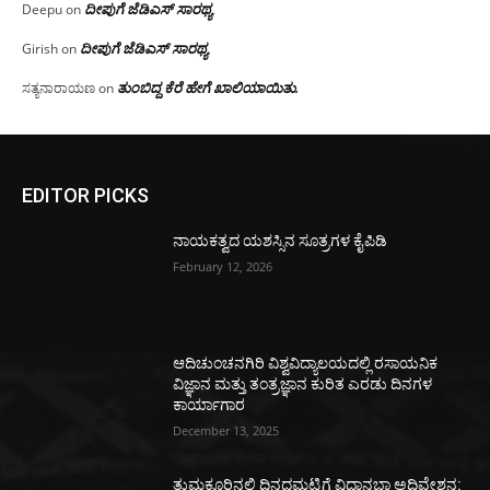
ದೀಪುಗೆ ಜೆಡಿಎಸ್ ಸಾರಥ್ಯ
Deepu
on
ದೀಪುಗೆ ಜೆಡಿಎಸ್ ಸಾರಥ್ಯ
Girish
on
ತುಂಬಿದ್ದ ಕೆರೆ ಹೇಗೆ ಖಾಲಿಯಾಯಿತು.
ಸತ್ಯನಾರಾಯಣ
on
EDITOR PICKS
ನಾಯಕತ್ವದ ಯಶಸ್ಸಿನ ಸೂತ್ರಗಳ ಕೈಪಿಡಿ
February 12, 2026
ಆದಿಚುಂಚನಗಿರಿ ವಿಶ್ವವಿದ್ಯಾಲಯದಲ್ಲಿ ರಸಾಯನಿಕ
ವಿಜ್ಞಾನ ಮತ್ತು ತಂತ್ರಜ್ಞಾನ ಕುರಿತ ಎರಡು ದಿನಗಳ
ಕಾರ್ಯಾಗಾರ
December 13, 2025
ತುಮಕೂರಿನಲ್ಲಿ ದಿನದಮಟ್ಟಿಗೆ ವಿಧಾನಭಾ ಅಧಿವೇಶನ: