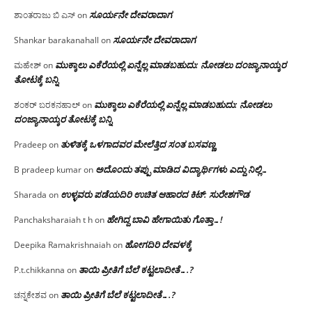
ಸೂರ್ಯನೇ ದೇವರಾದಾಗ
ಶಾಂತರಾಜು ಬಿ ಎಸ್
on
ಸೂರ್ಯನೇ ದೇವರಾದಾಗ
Shankar barakanahall
on
ಮುಕ್ಕಾಲು ಎಕೆರೆಯಲ್ಲಿ ಏನ್ನೆಲ್ಲ‌ ಮಾಡಬಹುದು: ನೋಡಲು ದಂಜ್ಯಾನಾಯ್ಕರ
ಮಹೇಶ್
on
ತೋಟಕ್ಕೆ ಬನ್ನಿ
ಮುಕ್ಕಾಲು ಎಕೆರೆಯಲ್ಲಿ ಏನ್ನೆಲ್ಲ‌ ಮಾಡಬಹುದು: ನೋಡಲು
ಶಂಕರ್ ಬರಕನಹಾಲ್
on
ದಂಜ್ಯಾನಾಯ್ಕರ ತೋಟಕ್ಕೆ ಬನ್ನಿ
ತುಳಿತಕ್ಕೆ ಒಳಗಾದವರ ಮೇಲೆತ್ತಿದ ಸಂತ ಬಸವಣ್ಣ
Pradeep
on
ಅದೊಂದು ತಪ್ಪು ಮಾಡಿದ ವಿದ್ಯಾರ್ಥಿಗಳು ಎದ್ದು ನಿಲ್ಲಿ…
B pradeep kumar
on
ಉಳ್ಳವರು ಪಡೆಯದಿರಿ ಉಚಿತ ಆಹಾರದ ಕಿಟ್: ಸುರೇಶಗೌಡ
Sharada
on
ಹೇಗಿದ್ದ ಬಾವಿ ಹೇಗಾಯಿತು ಗೊತ್ತಾ…!
Panchaksharaiah t h
on
ಹೋಗದಿರಿ ದೇವಳಕ್ಕೆ
Deepika Ramakrishnaiah
on
ತಾಯಿ ಪ್ರೀತಿಗೆ ಬೆಲೆ ಕಟ್ಟಲಾದೀತೆ….?
P.t.chikkanna
on
ತಾಯಿ ಪ್ರೀತಿಗೆ ಬೆಲೆ ಕಟ್ಟಲಾದೀತೆ….?
ಚನ್ನಕೇಶವ
on