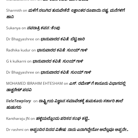
ಮಳೆಗೆ ನಲುಗಿದ ತುರುವೇಕೆರೆ: ಲಕ್ಷಾಂತರ ರೂಪಾಯಿ ನಷ್ಟ, ಮನೆಗಳಿಗೆ
Sharmith
on
ಹಾನಿ
ನವರಾತ್ರಿ ಕವನ :ಕೆಂಪು
Sukanya
on
ಭಾನುವಾರದ ಕವಿತೆ: ಬೆಟ್ಟ ಜಾರಿ
Dr Bhagyashree
on
ಭಾನುವಾರದ ಕವಿತೆ: ಸುಂಯ್ ಗಾಳಿ
Radhika kudur
on
ಭಾನುವಾರದ ಕವಿತೆ: ಸುಂಯ್ ಗಾಳಿ
G k kulkarni
on
ಭಾನುವಾರದ ಕವಿತೆ: ಸುಂಯ್ ಗಾಳಿ
Dr Bhagyashree
on
ಎಸ್. ರಮೇಶ್ ಗೆ ಕಾನೂನು ವಿಭಾಗದಲ್ಲಿ
MOHAMED IBRAHIM EHTESHAM
on
ಡಾಕ್ಟರೇಟ್ ಪದವಿ
lieleTewplory
ರಾಷ್ಟ್ರೀಯ ವಿಜ್ಞಾನ ಸಮಾವೇಶಕ್ಕೆ‌ ತುಮಕೂರು ಸರ್ಕಾರಿ ಶಾಲೆ
on
ಹುಡುಗರು
ಹಳ್ಳಿಯಲ್ಲೊಂದು ಪರಿಸರ ಸಂಘ ಕಟ್ಟಿ…
Kantharaju JN
on
ಅಪ್ಪಂದಿರ ದಿನದ ವಿಶೇಷ: ನಾನು ಏನಾಗಿದ್ದೇನೋ‌ ಅದೆಲ್ಲವೂ ಅಪ್ಪನೇ…
Dr rashmi
on