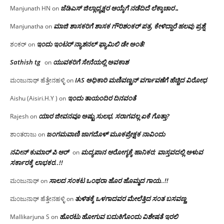
ಜೆಡಿಎಸ್ ಜಿಲ್ಲಾಧ್ಯಕ್ಷರ ಆಯ್ಕೆಗೆ ನಡೆದಿದೆ ಲೆಕ್ಕಾಚಾರ…
Manjunath HN
on
ಮಾಜಿ ಶಾಸಕರಿಗೆ ಶಾಸಕ ಗೌರಿಶಂಕರ್ ಪತ್ರ, ಕೇಳಿದ್ದಾರೆ ಹಲವು ಪ್ರಶ್ನೆ
Manjunatha
on
ಇಂದು ಇಂಟರ್ ನ್ಯಾಶನಲ್ ಫ್ಯಾಮಿಲಿ ಡೇ ಅಂತೆ!
ಶಂಕರ್
on
Sathish tg
ಯುವಕರಿಗೆ ಸೇನೆಯಲ್ಲಿ ಅವಕಾಶ
on
IAS ಅಧಿಕಾರಿ ಮಣಿವಣ್ಣನ್ ವರ್ಗಾವಣೆಗೆ ಹೆಚ್ಚಿದ‌ ವಿರೋಧ
ಮಂಜುನಾಥ್ ಹೆತ್ತೇನಹಳ್ಳಿ
on
ಇಂದು ತಾಯಂದಿರ ದಿನವಂತೆ
Aishu (Aisiri.H.Y )
on
ಯಾರ ಜೀವನವೂ ಅಷ್ಟು ಸುಲಭ, ಸರಾಗವಲ್ಲ ಏಕೆ ಗೊತ್ತಾ?
Rajesh
on
ಜಂಗಮವಾಣಿ ಜಾಗದೊಳ್ ಮೂಕಪ್ರೇಕ್ಷಕ ನಾವಿಂದು
ಶಾಂತರಾಜು
on
ನವೀನ್ ಕುಮಾರ್ ಪಿ ಆರ್
ಮದ್ಯಪಾನ ಆರೋಗ್ಯಕ್ಕೆ ಹಾನಿಕರ; ವಾಸ್ತವದಲ್ಲಿ ಅಳುವ
on
ಸರ್ಕಾರಕ್ಕೆ ಲಾಭಕರ..!!
ಸಾಲದ ಸಂಕಟ ಒಂಥರಾ ಹೊರ ಹೊಮ್ಮದ ಗಾಯ..!!
ಮಂಜುನಾಥ್
on
ತುಳಿತಕ್ಕೆ ಒಳಗಾದವರ ಮೇಲೆತ್ತಿದ ಸಂತ ಬಸವಣ್ಣ
ಮಂಜುನಾಥ್ ಹೆತ್ತೇನಹಳ್ಳಿ
on
ಹೊರಟು ಹೋಗುವ ಬದುಕಿಗೊಂದು ವಿಶೇಷತೆ ಇರಲಿ
Mallikarjuna S
on