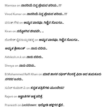
ನಾನರಿಯೆ ನಿನ್ನ ಪ್ರೇಮದ ಪರಿಯ…!!!
Mamtaa
on
ನಾನರಿಯೆ ನಿನ್ನ ಪ್ರೇಮದ ಪರಿಯ…!!!
Vinod Kumar
on
ಅಮ್ಮನ ವಾರವೂ, ಗಿಣ್ಣಿನ ಸೊಬಗೂ…
ವಸಂತ್ ಗೌಡ
on
ನನ್ನೊಳಗಿನ ಜೀವವೇ……
Kiran
on
ಅಮ್ಮನ ವಾರವೂ, ಗಿಣ್ಣಿನ ಸೊಬಗೂ…
ಲೋಕೇಶ್ ಭೈರನಾಯ್ಕನಹಳ್ಳಿ
on
ಅಮೃತ ಶ್ರೀಕಾಂತ್
ನಾನು ಬಿದಿರು…
on
ನಾನು ಬಿದಿರು…
Akhilesh.m.k
on
ನಾನು ಬಿದಿರು…
Shreya
on
ಮಾಜಿ ಶಾಸಕ ರಫೀಕ್ ಕೆಲಸಕ್ಕೆ ಫಿದಾ ಆದ ತುಮಕೂರು
B.Mohammed Raffi Khan
on
ನಗರದ ಜನರು…
ಕನ್ನಡ ಪತ್ರಿಕೆಗಳು ಮುಂದೇನು?
ಸುನಿಲ್ ಕುಮಾರ್.ವಿ
on
ಅಜ್ಞಾತಿಗಳ ಆತ್ಮ ಚರಿತ್ರೆ
Rajani
on
LockDown: ಇಲ್ನೋಡಿ ಹಳ್ಳಿಗರ ಶೈಲಿ..
Praneeth
on