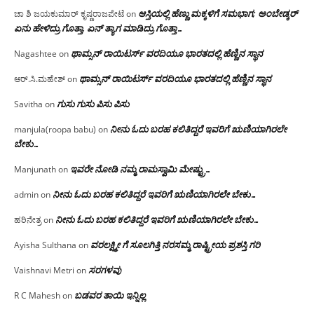
ಆಸ್ತಿಯಲ್ಲಿ ಹೆಣ್ಣು ಮಕ್ಕಳಿಗೆ ಸಮಭಾಗ; ಅಂಬೇಡ್ಕರ್
ಚಾ ಶಿ ಜಯಕುಮಾರ್ ಕೃಷ್ಣರಾಜಪೇಟೆ
on
ಏನು ಹೇಳಿದ್ರು ಗೊತ್ತಾ, ಏನ್ ತ್ಯಾಗ ಮಾಡಿದ್ರು ಗೊತ್ತಾ…
ಥಾಮ್ಸನ್ ರಾಯಿಟರ್ಸ್ ವರದಿಯೂ ಭಾರತದಲ್ಲಿ ಹೆಣ್ಣಿನ ಸ್ಥಾನ‌
Nagashtee
on
ಥಾಮ್ಸನ್ ರಾಯಿಟರ್ಸ್ ವರದಿಯೂ ಭಾರತದಲ್ಲಿ ಹೆಣ್ಣಿನ ಸ್ಥಾನ‌
ಆರ್.ಸಿ.ಮಹೇಶ್
on
ಗುಸು ಗುಸು ಪಿಸು ಪಿಸು
Savitha
on
ನೀನು ಓದು ಬರಹ ಕಲಿತಿದ್ದರೆ ಇವರಿಗೆ ಋಣಿಯಾಗಿರಲೇ
manjula(roopa babu)
on
ಬೇಕು…
ಇವರೇ‌ ನೋಡಿ‌ ನಮ್ಮ‌ ರಾಮಸ್ವಾಮಿ ಮೇಷ್ಟ್ರು…
Manjunath
on
ನೀನು ಓದು ಬರಹ ಕಲಿತಿದ್ದರೆ ಇವರಿಗೆ ಋಣಿಯಾಗಿರಲೇ ಬೇಕು…
admin
on
ನೀನು ಓದು ಬರಹ ಕಲಿತಿದ್ದರೆ ಇವರಿಗೆ ಋಣಿಯಾಗಿರಲೇ ಬೇಕು…
ಹರಿನೇತ್ರ
on
ವರಲಕ್ಷ್ಮೀ ಗೆ ಸೂಲಗಿತ್ತಿ ನರಸಮ್ಮ‌ ರಾಷ್ಟ್ರೀಯ ಪ್ರಶಸ್ತಿ ಗರಿ
Ayisha Sulthana
on
ಸರಗಳವು
Vaishnavi Metri
on
ಬಡವರ ತಾಯಿ ಇನ್ನಿಲ್ಲ
R C Mahesh
on