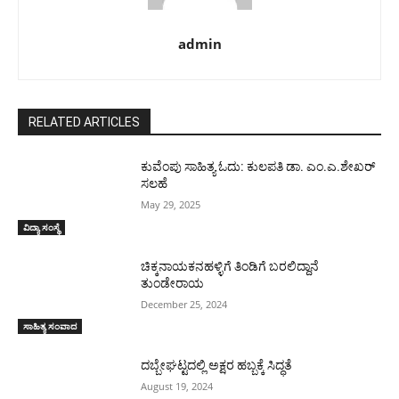
admin
RELATED ARTICLES
ಕುವೆಂಪು ಸಾಹಿತ್ಯ ಓದು: ಕುಲಪತಿ ಡಾ. ಎಂ.ಎ.ಶೇಖರ್
ಸಲಹೆ
May 29, 2025
ವಿದ್ಯಾ ಸಂಸ್ಥೆ
ಚಿಕ್ಕನಾಯಕನಹಳ್ಳಿಗೆ ತಿಂಡಿಗೆ ಬರಲಿದ್ದಾನೆ
ತುಂಡೇರಾಯ
December 25, 2024
ಸಾಹಿತ್ಯ ಸಂವಾದ
ದಬ್ಬೇಘಟ್ಟದಲ್ಲಿ ಅಕ್ಷರ ಹಬ್ಬಕ್ಕೆ ಸಿದ್ಧತೆ
August 19, 2024