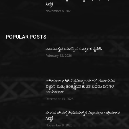
ಸಿದ್ಧತೆ
November 8, 2025
POPULAR POSTS
ನಾಯಕತ್ವದ ಯಶಸ್ಸಿನ ಸೂತ್ರಗಳ ಕೈಪಿಡಿ
February 12, 2026
ಆದಿಚುಂಚನಗಿರಿ ವಿಶ್ವವಿದ್ಯಾಲಯದಲ್ಲಿ ರಸಾಯನಿಕ
ವಿಜ್ಞಾನ ಮತ್ತು ತಂತ್ರಜ್ಞಾನ ಕುರಿತ ಎರಡು ದಿನಗಳ
ಕಾರ್ಯಾಗಾರ
December 13, 2025
ತುಮಕೂರಿನಲ್ಲಿ ದಿನದಮಟ್ಟಿಗೆ ವಿಧಾನಭಾ ಅಧಿವೇಶನ:
ಸಿದ್ಧತೆ
November 8, 2025