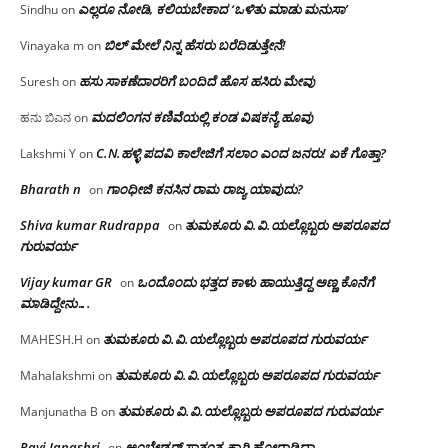
ಎಲ್ಲರೂ ನೋಡಿ, ಕಲಿಯಬೇಕಾದ ‘ಒಳಿತು ಮಾಡು ಮನುಸಾ’
Sindhu
on
ಬಿಲ್ ಮೇಲೆ ನಿನ್ನ ಹೆಸರು ಬರೆದಿಡುತ್ತೇನೆ!
Vinayaka m
on
ಹಸು ಸಾಕಣೆದಾರರಿಗೆ ಬಂದಿದೆ ಹೊಸ ಹಸಿರು ಮೇವು
Suresh
on
ಮದಲಿಂಗನ ಕಣಿವೆಯಲ್ಲಿ ಕಂಡ ವಿಷಕನ್ಯೆ ಹೂವು
ಹನು ಬಿಎನ
on
C.N.ಹಳ್ಳಿ ಪದವಿ ಕಾಲೇಜಿಗೆ ಸಲಾಂ‌ ಎಂದ ಜನರು! ಏಕೆ ಗೊತ್ತಾ?
Lakshmi Y
on
Bharath n
ಗಾಂಧೀಜಿ ಕನಸಿನ ರಾಮ ರಾಜ್ಯ ಯಾವುದು?
on
Shiva kumar Rudrappa
ತುಮಕೂರು‌ ವಿ.ವಿ.ಯಲ್ಲೊಬ್ಬರು ಅಪರೂಪದ
on
ಗುರುವರ್ಯ
Vijay kumar GR
ಒಂದೊಂದು ಭತ್ತದ ಕಾಳು ಹಾಯುತ್ತಿದ್ದ ಅಣ್ಣ ಕೊನೆಗೆ
on
ಮಾಡಿದ್ದೇನು….
ತುಮಕೂರು‌ ವಿ.ವಿ.ಯಲ್ಲೊಬ್ಬರು ಅಪರೂಪದ ಗುರುವರ್ಯ
MAHESH.H
on
ತುಮಕೂರು‌ ವಿ.ವಿ.ಯಲ್ಲೊಬ್ಬರು ಅಪರೂಪದ ಗುರುವರ್ಯ
Mahalakshmi
on
ತುಮಕೂರು‌ ವಿ.ವಿ.ಯಲ್ಲೊಬ್ಬರು ಅಪರೂಪದ ಗುರುವರ್ಯ
Manjunatha B
on
Ravi Janashri
ಅಂಬೇಡ್ಕರ್ ಸ್ವಾತಂತ್ರ್ಯಕ್ಕಾಗಿ ಹೋರಾಡಿದ್ರಾ…
on