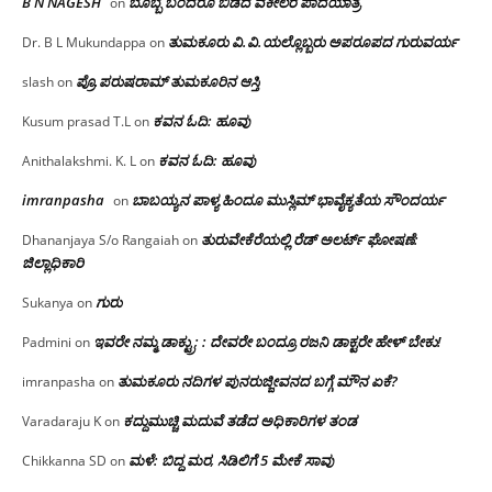
B N NAGESH
ಬೊಬ್ಬೆ ಬಂದರೂ ಬಿಡದ ವಕೀಲರ ಪಾದಯಾತ್ರೆ
on
ತುಮಕೂರು‌ ವಿ.ವಿ.ಯಲ್ಲೊಬ್ಬರು ಅಪರೂಪದ ಗುರುವರ್ಯ
Dr. B L Mukundappa
on
ಪ್ರೊ.ಪರುಷರಾಮ್ ತುಮಕೂರಿನ ಆಸ್ತಿ
slash
on
ಕವನ ಓದಿ: ಹೂವು
Kusum prasad T.L
on
ಕವನ ಓದಿ: ಹೂವು
Anithalakshmi. K. L
on
imranpasha
ಬಾಬಯ್ಯನ ಪಾಳ್ಯ ಹಿಂದೂ ಮುಸ್ಲಿಮ್ ಭಾವೈಕ್ಯತೆಯ ಸೌಂದರ್ಯ
on
ತುರುವೇಕೆರೆಯಲ್ಲಿ ರೆಡ್ ಅಲರ್ಟ್ ಘೋಷಣೆ:
Dhananjaya S/o Rangaiah
on
ಜಿಲ್ಲಾಧಿಕಾರಿ
ಗುರು
Sukanya
on
ಇವರೇ ನಮ್ಮ ಡಾಕ್ಟ್ರು; : ದೇವರೇ ಬಂದ್ರೂ ರಜನಿ ಡಾಕ್ಟರೇ ಹೇಳ್ ಬೇಕು!
Padmini
on
ತುಮಕೂರು ನದಿಗಳ ಪುನರುಜ್ಜೀವನದ ಬಗ್ಗೆ ಮೌನ ಏಕೆ?
imranpasha
on
ಕದ್ದುಮುಚ್ಚಿ ಮದುವೆ ತಡೆದ ಅಧಿಕಾರಿಗಳ ತಂಡ
Varadaraju K
on
ಮಳೆ: ಬಿದ್ದ ಮರ, ಸಿಡಿಲಿಗೆ 5 ಮೇಕೆ ಸಾವು
Chikkanna SD
on