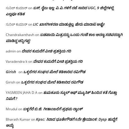
ಬಸ್, ರೈಲು ಇಲ್ಲ; ವಿ.ವಿ.ಗಳಿಗೆ ರಜೆ ಸಾರಿದ UGC, 9 ಜಿಲ್ಲೆಗಳಲ್ಲಿ
ಸುನಿಲ್ ಕುಮಾರ್
on
ಎಲ್ಲವೂ ಕಡಿತ
LIC ಖಾಸಗೀಕರಣ ಮಾಡುತ್ತಿಲ್ಲ, ಷೇರು ಮಾರಾಟ ಅಷ್ಟೇ
ಸುನಿಲ್ ಕುಮಾರ್
on
ಬಡಪಾಯಿ ಮಿತ್ರನನ್ನು ಒಂದು ಗಂಟೆ ಕಾಲ ಅರಣ್ಯ ಸಚಿವರನ್ನಾಗಿ
Chandrakanthavh
on
ಮಾಡಿದ್ದ ಚನ್ನಿಗಪ್ಪ!
ದೇವರ ಕುದುರೆಗೆ ವೀಚಿ ಪ್ರಶಸ್ತಿಯ ಗರಿ
admin
on
ದೇವರ ಕುದುರೆಗೆ ವೀಚಿ ಪ್ರಶಸ್ತಿಯ ಗರಿ
Varadendra k
on
Girish
ಒಕ್ಕಲಿಗರ ಸಂಘದ ಮೇಲೆ ಕಿಡಿಕಾರಿದ ರವಿಗೌಡ
on
ಒಕ್ಕಲಿಗರ ಸಂಘದ ಮೇಲೆ ಕಿಡಿಕಾರಿದ ರವಿಗೌಡ
Girish
on
ತುಮಕೂರು ಸ್ಕೂಲ್ ಆಫ್ ಮ್ಯೂಸಿಕ್ ಹಿಂದಿನ ಕತೆ ಗೊತ್ತಾ
YASMEEN JAHA D A
on
ನಿಮಗೆ ?
ಬಳ್ಳಗೆರೆ ಬಿ.ಜಿ. ಗೀತಾಂಜಲಿಗೆ ಪ್ರಥಮ ರ‌್ಯಾಂಕ್
Mrudul
on
Kpsc: ಸಿರಾದ ಭೂತೇಗೌಡಗೆ 6ನೇ ಶ್ರೇಯಾಂಕ: Dysp ಹುದ್ದೆಗೆ
Bharath Kumar
on
ಆಯ್ಕೆ