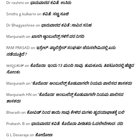
ಭಾನುವಾರದ ಕವಿತೆ: ಉಸಿರು
Dr rashmi
on
ಕವಿತೆ: ಸಣ್ಣ ಸೂಜಿ
Smiths g kulkarni
on
ಭಾನುವಾರದ ಕವಿತೆ :ಸಾವಿನ ಸನಿಹ
Dr Bhagyashree
on
ಖಾಸಗಿ ಆ್ಯಂಬುಲೆನ್ಸ್ ಗಳಿಗೆ ದರ ನಿಗದಿ
Manjunath
on
ಇಸ್ರೇಲ್ -ಪ್ಯಾಲಿಸ್ತೇನ್ ಸಂಘರ್ಷ:ಜೆರುಸಲೇಮಿನಲ್ಲಿ ಏನು
RAM PRASAD
on
ನಡೆಯುತ್ತಿದೆ ?
ಕೊರೊನಾ: ಇಂದು 13 ಮಂದಿ ಸಾವು, ತುಮಕೂರು, ತಿಪಟೂರಿನಲ್ಲಿ ಹೆಚ್ಚಿದ
ಅಲ್ಲಾಬಕಾಶ್
on
ಸೋಂಕು
‘ಕೊರೊನಾ’ ಅಂಬುಲೆನ್ಸ್ ಕೊಡುವಾಗಲೇ ನಿಯಮ ಪಾಲಿಸದ ಶಾಸಕರು!
Manjunath
on
‘ಕೊರೊನಾ’ ಅಂಬುಲೆನ್ಸ್ ಕೊಡುವಾಗಲೇ ನಿಯಮ ಪಾಲಿಸದ
Manjunath HN
on
ಶಾಸಕರು!
ಕೋವಿಡ್ ನಿಂದ ತಾಯಿ ಸಾವು ಕೇಳಿದ ಮಗಳು ಹೃದಯಾಘಾತಕ್ಕೆ ಬಲಿ
Bharath
on
ಭಾನುವಾರದ ಕವಿತೆ: ಕೊರೊನಾ ಪೀಡಿತರು ಓದಲೇಬೇಕಾದ- ನದಿ
Prakash. B
on
ಕೋರೋಣ
G L Devaraja
on