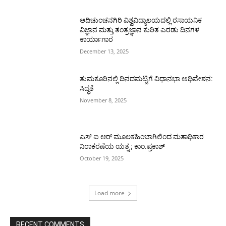
ಆದಿಚುಂಚನಗಿರಿ ವಿಶ್ವವಿದ್ಯಾಲಯದಲ್ಲಿ ರಸಾಯನಿಕ
ವಿಜ್ಞಾನ ಮತ್ತು ತಂತ್ರಜ್ಞಾನ ಕುರಿತ ಎರಡು ದಿನಗಳ
ಕಾರ್ಯಾಗಾರ
December 13, 2025
ತುಮಕೂರಿನಲ್ಲಿ ದಿನದಮಟ್ಟಿಗೆ ವಿಧಾನಭಾ ಅಧಿವೇಶನ:
ಸಿದ್ಧತೆ
November 8, 2025
ಎಸ್ ಐ ಆರ್ ಮೂಲಕಹಿಂಬಾಗಿಲಿಂದ ಮತಾಧಿಕಾರ
ನಿರಾಕರಣೆಯ ಯತ್ನ ; ಕಾಂ.ಪ್ರಕಾಶ್
October 19, 2025
Load more
RECENT COMMENTS