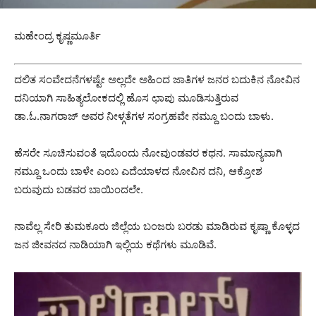
ಮಹೇಂದ್ರ ಕೃಷ್ಣಮೂರ್ತಿ
ದಲಿತ ಸಂವೇದನೆಗಳಷ್ಟೇ ಅಲ್ಲದೇ ಅಹಿಂದ‌ ಜಾತಿಗಳ ಜನರ ಬದುಕಿನ ನೋವಿನ
ದನಿಯಾಗಿ ಸಾಹಿತ್ಯಲೋಕದಲ್ಲಿ ಹೊಸ ಛಾಪು ಮೂಡಿಸುತ್ತಿರುವ
ಡಾ.ಓ.ನಾಗರಾಜ್ ಅವರ ನೀಳ್ಗತೆಗಳ ಸಂಗ್ರಹವೇ ನಮ್ದೂ ಬಂದು ಬಾಳು.
ಹೆಸರೇ ಸೂಚಿಸುವಂತೆ ಇದೊಂದು ನೋವುಂಡವರ ಕಥನ. ಸಾಮಾನ್ಯವಾಗಿ
ನಮ್ದೂ ಒಂದು ಬಾಳೇ ಎಂಬ ಎದೆಯಾಳದ ನೋವಿನ ದನಿ, ಆಕ್ರೋಶ
ಬರುವುದು ಬಡವರ ಬಾಯಿಂದಲೇ.
ನಾವೆಲ್ಲ ಸೇರಿ ತುಮಕೂರು ಜಿಲ್ಲೆಯ ಬಂಜರು ಬರಡು ಮಾಡಿರುವ ಕೃಷ್ಣಾ ಕೊಳ್ಳದ
ಜನ ಜೀವನದ ನಾಡಿಯಾಗಿ ಇಲ್ಲಿಯ ಕಥೆಗಳು ಮೂಡಿವೆ.