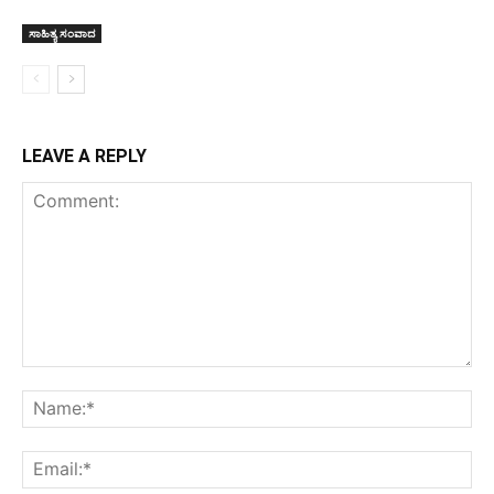
ಸಾಹಿತ್ಯ ಸಂವಾದ
LEAVE A REPLY
Comment:
Na
Ema