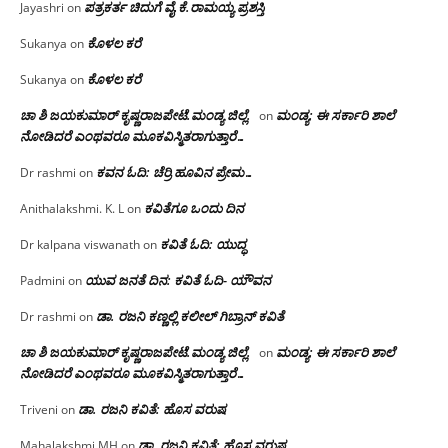
ಪತ್ರಕರ್ತ ಚಿದುಗೆ ವೈ.ಕೆ.ರಾಮಯ್ಯ ಪ್ರಶಸ್ತಿ
Jayashri
on
ಕೊಳಲ ಕರೆ
Sukanya
on
ಕೊಳಲ ಕರೆ
Sukanya
on
ಚಾ ಶಿ ಜಯಕುಮಾರ್ ಕೃಷ್ಣರಾಜಪೇಟೆ.ಮಂಡ್ಯ ಜಿಲ್ಲೆ.
ಮಂಡ್ಯ: ಈ ಸರ್ಕಾರಿ ಶಾಲೆ
on
ನೋಡಿದರೆ ಎಂಥವರೂ ಮೂಕವಿಸ್ಮಿತರಾಗುತ್ತಾರೆ…
ಕವನ ಓದಿ: ಚೆರ್ರಿ ಹೂವಿನ ಪ್ರೇಮ…
Dr rashmi
on
ಕವಿತೆಗೂ ಒಂದು ದಿನ
Anithalakshmi. K. L
on
ಕವಿತೆ ಓದಿ: ಯುದ್ಧ
Dr kalpana viswanath
on
ಯುವ ಜನತೆ ದಿನ: ಕವಿತೆ ಓದಿ- ಯೌವನ
Padmini
on
ಡಾ. ರಜನಿ‌ ಕಣ್ಣಲ್ಲಿ ಕಲೀಲ್ ಗಿಬ್ರಾನ್ ಕವಿತೆ
Dr rashmi
on
ಚಾ ಶಿ ಜಯಕುಮಾರ್ ಕೃಷ್ಣರಾಜಪೇಟೆ.ಮಂಡ್ಯ ಜಿಲ್ಲೆ.
ಮಂಡ್ಯ: ಈ ಸರ್ಕಾರಿ ಶಾಲೆ
on
ನೋಡಿದರೆ ಎಂಥವರೂ ಮೂಕವಿಸ್ಮಿತರಾಗುತ್ತಾರೆ…
ಡಾ. ರಜನಿ ಕವಿತೆ: ಹೊಸ ವರುಷ
Triveni
on
ಡಾ. ರಜನಿ ಕವಿತೆ: ಹೊಸ ವರುಷ
Mahalakshmi MH
on