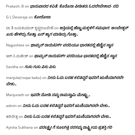
ಭಾನುವಾರದ ಕವಿತೆ: ಕೊರೊನಾ ಪೀಡಿತರು ಓದಲೇಬೇಕಾದ- ನದಿ
Prakash. B
on
ಕೋರೋಣ
G L Devaraja
on
ಆಸ್ತಿಯಲ್ಲಿ ಹೆಣ್ಣು ಮಕ್ಕಳಿಗೆ ಸಮಭಾಗ; ಅಂಬೇಡ್ಕರ್
ಚಾ ಶಿ ಜಯಕುಮಾರ್ ಕೃಷ್ಣರಾಜಪೇಟೆ
on
ಏನು ಹೇಳಿದ್ರು ಗೊತ್ತಾ, ಏನ್ ತ್ಯಾಗ ಮಾಡಿದ್ರು ಗೊತ್ತಾ…
ಥಾಮ್ಸನ್ ರಾಯಿಟರ್ಸ್ ವರದಿಯೂ ಭಾರತದಲ್ಲಿ ಹೆಣ್ಣಿನ ಸ್ಥಾನ‌
Nagashtee
on
ಥಾಮ್ಸನ್ ರಾಯಿಟರ್ಸ್ ವರದಿಯೂ ಭಾರತದಲ್ಲಿ ಹೆಣ್ಣಿನ ಸ್ಥಾನ‌
ಆರ್.ಸಿ.ಮಹೇಶ್
on
ಗುಸು ಗುಸು ಪಿಸು ಪಿಸು
Savitha
on
ನೀನು ಓದು ಬರಹ ಕಲಿತಿದ್ದರೆ ಇವರಿಗೆ ಋಣಿಯಾಗಿರಲೇ
manjula(roopa babu)
on
ಬೇಕು…
ಇವರೇ‌ ನೋಡಿ‌ ನಮ್ಮ‌ ರಾಮಸ್ವಾಮಿ ಮೇಷ್ಟ್ರು…
Manjunath
on
ನೀನು ಓದು ಬರಹ ಕಲಿತಿದ್ದರೆ ಇವರಿಗೆ ಋಣಿಯಾಗಿರಲೇ ಬೇಕು…
admin
on
ನೀನು ಓದು ಬರಹ ಕಲಿತಿದ್ದರೆ ಇವರಿಗೆ ಋಣಿಯಾಗಿರಲೇ ಬೇಕು…
ಹರಿನೇತ್ರ
on
ವರಲಕ್ಷ್ಮೀ ಗೆ ಸೂಲಗಿತ್ತಿ ನರಸಮ್ಮ‌ ರಾಷ್ಟ್ರೀಯ ಪ್ರಶಸ್ತಿ ಗರಿ
Ayisha Sulthana
on