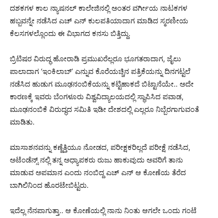
ದಶಕಗಳ ಕಾಲ ನ್ಯಾಷನಲ್ ಕಾಲೇಜಿನಲ್ಲಿ ಅಂತರ ವರ್ಗೀಯ ನಾಟಕಗಳ
ಹಬ್ಬವನ್ನೇ ನಡೆಸಿದ ಎಚ್ ಎನ್ ಕುಲಪತಿಯಾದಾಗ ಮಾಡಿದ ಸ್ಮರಣೀಯ
ಕೆಲಸಗಳಲ್ಲೊಂದು ಈ ವಿಭಾಗದ ಕನಸು ಬಿತ್ತಿದ್ದು.
ಬ್ರಿಟಿಷರ ವಿರುದ್ಧ ಹೋರಾಡಿ ಪ್ರಮುಖರೆಲ್ಲರೂ ಭೂಗತರಾದಾಗ, ಜೈಲು
ಪಾಲಾದಾಗ ‘ಇಂಕಿಲಾಬ್’ ಎನ್ನುವ ಕೊರೆಯಚ್ಚಿನ ಪತ್ರಿಕೆಯನ್ನು ದಿನಗಟ್ಟಲೆ
ನಡೆಸಿದ ಹುಡುಗ ಮೂಢನಂಬಿಕೆಯನ್ನು ಕಟ್ಟಿಹಾಕದೆ ಬಿಟ್ಟಾನೆಯೇ.. ಅದೇ
ಕಾರಣಕ್ಕೆ ಇವರು ಬೆಂಗಳೂರು ವಿಶ್ವವಿದ್ಯಾಲಯದಲ್ಲಿ ಸ್ಥಾಪಿಸಿದ ಪವಾಡ,
ಮೂಢನಂಬಿಕೆ ವಿರುದ್ಧದ ಸಮಿತಿ ಇಡೀ ದೇಶದಲ್ಲಿ ಎಲ್ಲರೂ ನಿಬ್ಬೆರಗಾಗುವಂತೆ
ಮಾಡಿತು.
ಮಾಸಾಶನವನ್ನು ಕಣ್ಣೆತ್ತಿಯೂ ನೋಡದ, ಪರೀಕ್ಷಕರಿಲ್ಲದೆ ಪರೀಕ್ಷೆ ನಡೆಸಿದ,
ಅಟೆಂಡೆನ್ಸ್ ನಲ್ಲಿ ತನ್ನ ಅಧ್ಯಾಪಕರು ರುಜು ಹಾಕುವುದು ಅವರಿಗೆ ತಾನು
ಮಾಡುವ ಅಪಮಾನ ಎಂದು ನಂಬಿದ್ದ ಎಚ್ ಎನ್ ಆ ಕೋಣೆಯ ತೆರೆದ
ಬಾಗಿಲಿನಿಂದ ಹೊರಟೇಬಿಟ್ಟರು.
ಇದೆಲ್ಲ ನೆನಪಾಗುತ್ತಾ.. ಆ ಕೋಣೆಯಲ್ಲಿ ನಾನು ನಿಂತು ಆಗಲೇ ಒಂದು ಗಂಟೆ