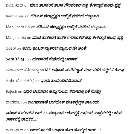
ಮಾಜಿ ಶಾಸಕರಿಗೆ ಶಾಸಕ ಗೌರಿಶಂಕರ್ ಪತ್ರ, ಕೇಳಿದ್ದಾರೆ ಹಲವು ಪ್ರಶ್ನೆ
ಮಂಜುನಾಥ್
on
ಜೆಡಿಎಸ್ ಜಿಲ್ಲಾಧ್ಯಕ್ಷರ ಆಯ್ಕೆಗೆ ನಡೆದಿದೆ ಲೆಕ್ಕಾಚಾರ…
Kantharaju
on
ಜೆಡಿಎಸ್ ಜಿಲ್ಲಾಧ್ಯಕ್ಷರ ಆಯ್ಕೆಗೆ ನಡೆದಿದೆ ಲೆಕ್ಕಾಚಾರ…
Manjunath HN
on
ಮಾಜಿ ಶಾಸಕರಿಗೆ ಶಾಸಕ ಗೌರಿಶಂಕರ್ ಪತ್ರ, ಕೇಳಿದ್ದಾರೆ ಹಲವು ಪ್ರಶ್ನೆ
Manjunatha
on
ಇಂದು ಇಂಟರ್ ನ್ಯಾಶನಲ್ ಫ್ಯಾಮಿಲಿ ಡೇ ಅಂತೆ!
ಶಂಕರ್
on
Sathish tg
ಯುವಕರಿಗೆ ಸೇನೆಯಲ್ಲಿ ಅವಕಾಶ
on
IAS ಅಧಿಕಾರಿ ಮಣಿವಣ್ಣನ್ ವರ್ಗಾವಣೆಗೆ ಹೆಚ್ಚಿದ‌ ವಿರೋಧ
ಮಂಜುನಾಥ್ ಹೆತ್ತೇನಹಳ್ಳಿ
on
ಇಂದು ತಾಯಂದಿರ ದಿನವಂತೆ
Aishu (Aisiri.H.Y )
on
ಯಾರ ಜೀವನವೂ ಅಷ್ಟು ಸುಲಭ, ಸರಾಗವಲ್ಲ ಏಕೆ ಗೊತ್ತಾ?
Rajesh
on
ಜಂಗಮವಾಣಿ ಜಾಗದೊಳ್ ಮೂಕಪ್ರೇಕ್ಷಕ ನಾವಿಂದು
ಶಾಂತರಾಜು
on
ನವೀನ್ ಕುಮಾರ್ ಪಿ ಆರ್
ಮದ್ಯಪಾನ ಆರೋಗ್ಯಕ್ಕೆ ಹಾನಿಕರ; ವಾಸ್ತವದಲ್ಲಿ ಅಳುವ
on
ಸರ್ಕಾರಕ್ಕೆ ಲಾಭಕರ..!!
ಸಾಲದ ಸಂಕಟ ಒಂಥರಾ ಹೊರ ಹೊಮ್ಮದ ಗಾಯ..!!
ಮಂಜುನಾಥ್
on