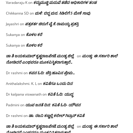
ಕದ್ದುಮುಚ್ಚಿ ಮದುವೆ ತಡೆದ ಅಧಿಕಾರಿಗಳ ತಂಡ
Varadaraju K
on
ಮಳೆ: ಬಿದ್ದ ಮರ, ಸಿಡಿಲಿಗೆ 5 ಮೇಕೆ ಸಾವು
Chikkanna SD
on
ಪತ್ರಕರ್ತ ಚಿದುಗೆ ವೈ.ಕೆ.ರಾಮಯ್ಯ ಪ್ರಶಸ್ತಿ
Jayashri
on
ಕೊಳಲ ಕರೆ
Sukanya
on
ಕೊಳಲ ಕರೆ
Sukanya
on
ಚಾ ಶಿ ಜಯಕುಮಾರ್ ಕೃಷ್ಣರಾಜಪೇಟೆ.ಮಂಡ್ಯ ಜಿಲ್ಲೆ.
ಮಂಡ್ಯ: ಈ ಸರ್ಕಾರಿ ಶಾಲೆ
on
ನೋಡಿದರೆ ಎಂಥವರೂ ಮೂಕವಿಸ್ಮಿತರಾಗುತ್ತಾರೆ…
ಕವನ ಓದಿ: ಚೆರ್ರಿ ಹೂವಿನ ಪ್ರೇಮ…
Dr rashmi
on
ಕವಿತೆಗೂ ಒಂದು ದಿನ
Anithalakshmi. K. L
on
ಕವಿತೆ ಓದಿ: ಯುದ್ಧ
Dr kalpana viswanath
on
ಯುವ ಜನತೆ ದಿನ: ಕವಿತೆ ಓದಿ- ಯೌವನ
Padmini
on
ಡಾ. ರಜನಿ‌ ಕಣ್ಣಲ್ಲಿ ಕಲೀಲ್ ಗಿಬ್ರಾನ್ ಕವಿತೆ
Dr rashmi
on
ಚಾ ಶಿ ಜಯಕುಮಾರ್ ಕೃಷ್ಣರಾಜಪೇಟೆ.ಮಂಡ್ಯ ಜಿಲ್ಲೆ.
ಮಂಡ್ಯ: ಈ ಸರ್ಕಾರಿ ಶಾಲೆ
on
ನೋಡಿದರೆ ಎಂಥವರೂ ಮೂಕವಿಸ್ಮಿತರಾಗುತ್ತಾರೆ…