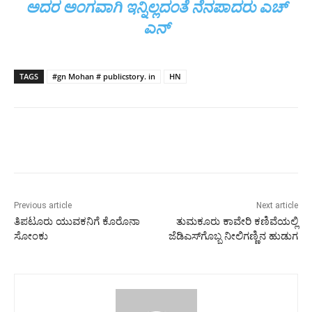
ಅದರ ಅಂಗವಾಗಿ ಇನ್ನಿಲ್ಲದಂತೆ ನೆನಪಾದರು ಎಚ್
ಎನ್
TAGS
#gn Mohan # publicstory. in
HN
Previous article
Next article
ತಿಪಟೂರು ಯುವಕನಿಗೆ ಕೊರೊನಾ
ತುಮಕೂರು ಕಾವೇರಿ ಕಣಿವೆಯಲ್ಲಿ
ಸೋಂಕು
ಜೆಡಿಎಸ್‌ಗೊಬ್ಬ ನೀಲಿಗಣ್ಣಿನ ಹುಡುಗ