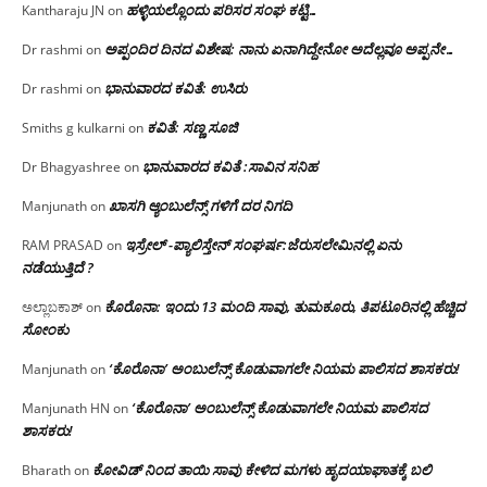
ಹಳ್ಳಿಯಲ್ಲೊಂದು ಪರಿಸರ ಸಂಘ ಕಟ್ಟಿ…
Kantharaju JN
on
ಅಪ್ಪಂದಿರ ದಿನದ ವಿಶೇಷ: ನಾನು ಏನಾಗಿದ್ದೇನೋ‌ ಅದೆಲ್ಲವೂ ಅಪ್ಪನೇ…
Dr rashmi
on
ಭಾನುವಾರದ ಕವಿತೆ: ಉಸಿರು
Dr rashmi
on
ಕವಿತೆ: ಸಣ್ಣ ಸೂಜಿ
Smiths g kulkarni
on
ಭಾನುವಾರದ ಕವಿತೆ :ಸಾವಿನ ಸನಿಹ
Dr Bhagyashree
on
ಖಾಸಗಿ ಆ್ಯಂಬುಲೆನ್ಸ್ ಗಳಿಗೆ ದರ ನಿಗದಿ
Manjunath
on
ಇಸ್ರೇಲ್ -ಪ್ಯಾಲಿಸ್ತೇನ್ ಸಂಘರ್ಷ:ಜೆರುಸಲೇಮಿನಲ್ಲಿ ಏನು
RAM PRASAD
on
ನಡೆಯುತ್ತಿದೆ ?
ಕೊರೊನಾ: ಇಂದು 13 ಮಂದಿ ಸಾವು, ತುಮಕೂರು, ತಿಪಟೂರಿನಲ್ಲಿ ಹೆಚ್ಚಿದ
ಅಲ್ಲಾಬಕಾಶ್
on
ಸೋಂಕು
‘ಕೊರೊನಾ’ ಅಂಬುಲೆನ್ಸ್ ಕೊಡುವಾಗಲೇ ನಿಯಮ ಪಾಲಿಸದ ಶಾಸಕರು!
Manjunath
on
‘ಕೊರೊನಾ’ ಅಂಬುಲೆನ್ಸ್ ಕೊಡುವಾಗಲೇ ನಿಯಮ ಪಾಲಿಸದ
Manjunath HN
on
ಶಾಸಕರು!
ಕೋವಿಡ್ ನಿಂದ ತಾಯಿ ಸಾವು ಕೇಳಿದ ಮಗಳು ಹೃದಯಾಘಾತಕ್ಕೆ ಬಲಿ
Bharath
on