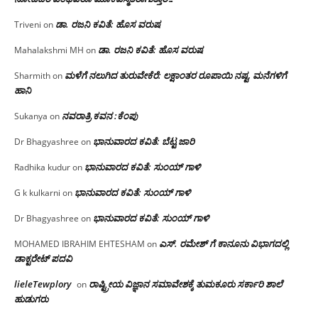
ಡಾ. ರಜನಿ ಕವಿತೆ: ಹೊಸ ವರುಷ
Triveni
on
ಡಾ. ರಜನಿ ಕವಿತೆ: ಹೊಸ ವರುಷ
Mahalakshmi MH
on
ಮಳೆಗೆ ನಲುಗಿದ ತುರುವೇಕೆರೆ: ಲಕ್ಷಾಂತರ ರೂಪಾಯಿ ನಷ್ಟ, ಮನೆಗಳಿಗೆ
Sharmith
on
ಹಾನಿ
ನವರಾತ್ರಿ ಕವನ :ಕೆಂಪು
Sukanya
on
ಭಾನುವಾರದ ಕವಿತೆ: ಬೆಟ್ಟ ಜಾರಿ
Dr Bhagyashree
on
ಭಾನುವಾರದ ಕವಿತೆ: ಸುಂಯ್ ಗಾಳಿ
Radhika kudur
on
ಭಾನುವಾರದ ಕವಿತೆ: ಸುಂಯ್ ಗಾಳಿ
G k kulkarni
on
ಭಾನುವಾರದ ಕವಿತೆ: ಸುಂಯ್ ಗಾಳಿ
Dr Bhagyashree
on
ಎಸ್. ರಮೇಶ್ ಗೆ ಕಾನೂನು ವಿಭಾಗದಲ್ಲಿ
MOHAMED IBRAHIM EHTESHAM
on
ಡಾಕ್ಟರೇಟ್ ಪದವಿ
lieleTewplory
ರಾಷ್ಟ್ರೀಯ ವಿಜ್ಞಾನ ಸಮಾವೇಶಕ್ಕೆ‌ ತುಮಕೂರು ಸರ್ಕಾರಿ ಶಾಲೆ
on
ಹುಡುಗರು