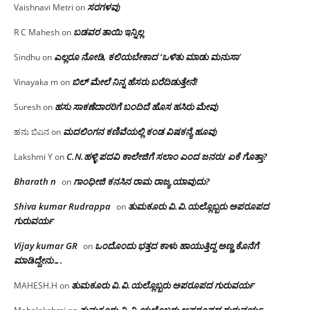
ಸರಗಳವು
Vaishnavi Metri
on
ಬಡವರ ತಾಯಿ ಇನ್ನಿಲ್ಲ
R C Mahesh
on
ಎಲ್ಲರೂ ನೋಡಿ, ಕಲಿಯಬೇಕಾದ ‘ಒಳಿತು ಮಾಡು ಮನುಸಾ’
Sindhu
on
ಬಿಲ್ ಮೇಲೆ ನಿನ್ನ ಹೆಸರು ಬರೆದಿಡುತ್ತೇನೆ!
Vinayaka m
on
ಹಸು ಸಾಕಣೆದಾರರಿಗೆ ಬಂದಿದೆ ಹೊಸ ಹಸಿರು ಮೇವು
Suresh
on
ಮದಲಿಂಗನ ಕಣಿವೆಯಲ್ಲಿ ಕಂಡ ವಿಷಕನ್ಯೆ ಹೂವು
ಹನು ಬಿಎನ
on
C.N.ಹಳ್ಳಿ ಪದವಿ ಕಾಲೇಜಿಗೆ ಸಲಾಂ‌ ಎಂದ ಜನರು! ಏಕೆ ಗೊತ್ತಾ?
Lakshmi Y
on
Bharath n
ಗಾಂಧೀಜಿ ಕನಸಿನ ರಾಮ ರಾಜ್ಯ ಯಾವುದು?
on
Shiva kumar Rudrappa
ತುಮಕೂರು‌ ವಿ.ವಿ.ಯಲ್ಲೊಬ್ಬರು ಅಪರೂಪದ
on
ಗುರುವರ್ಯ
Vijay kumar GR
ಒಂದೊಂದು ಭತ್ತದ ಕಾಳು ಹಾಯುತ್ತಿದ್ದ ಅಣ್ಣ ಕೊನೆಗೆ
on
ಮಾಡಿದ್ದೇನು….
ತುಮಕೂರು‌ ವಿ.ವಿ.ಯಲ್ಲೊಬ್ಬರು ಅಪರೂಪದ ಗುರುವರ್ಯ
MAHESH.H
on
ತುಮಕೂರು‌ ವಿ.ವಿ.ಯಲ್ಲೊಬ್ಬರು ಅಪರೂಪದ ಗುರುವರ್ಯ