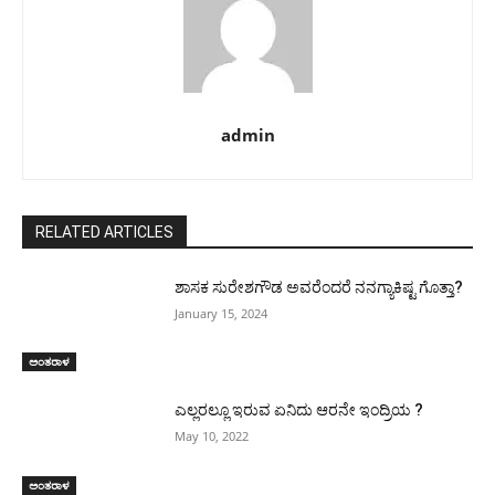
admin
RELATED ARTICLES
ಶಾಸಕ ಸುರೇಶಗೌಡ ಅವರೆಂದರೆ ನನಗ್ಯಾಕಿಷ್ಟ ಗೊತ್ತಾ?
January 15, 2024
ಅಂತರಾಳ
ಎಲ್ಲರಲ್ಲೂ ಇರುವ ಏನಿದು ಆರನೇ ಇಂದ್ರಿಯ ?
May 10, 2022
ಅಂತರಾಳ