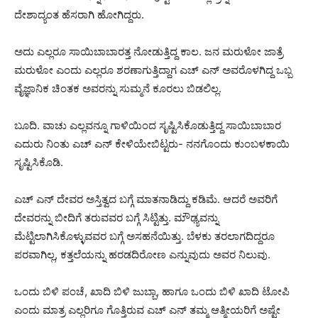
ದೇಶಾದ್ಯಂತ ಹೆಸರಾಗಿ ಹೋಗಿದ್ದರು.
ಅದು ಎಲ್ಲರೂ ಸಾಯಿಬಾಬಾರತ್ತ ನೋಡುತ್ತಿದ್ದ ಕಾಲ. ಜನ ಮರುಳೋ ಜಾತ್ರೆ
ಮರುಳೋ ಎಂದು ಎಲ್ಲರೂ ಶರಣಾಗುತ್ತಿದ್ದಾಗ ಎಚ್ ಎನ್ ಅವರೊಳಗಿದ್ದ ಒಬ್ಬ
ವೈಜ್ಞಾನಿಕ ಚಿಂತಕ ಅವರನ್ನು ಸುಮ್ಮನೆ ಕೂರಲು ಬಿಡಲಿಲ್ಲ.
ಬೂದಿ. ವಾಚು ಎಲ್ಲವನ್ನೂ ಗಾಳಿಯಿಂದ ಸೃಷ್ಟಿಸಿಕೊಡುತ್ತಿದ್ದ ಸಾಯಿಬಾಬಾರ
ಎದುರು ನಿಂತು ಎಚ್ ಎನ್ ಕೇಳಿಯೇಬಿಟ್ಟರು- ನನಗೊಂದು ಕುಂಬಳಕಾಯಿ
ಸೃಷ್ಟಿಸಿಕೊಡಿ.
ಎಚ್ ಎನ್ ದೇವರ ಅಸ್ತಿತ್ವದ ಬಗ್ಗೆ ಮಾತನಾಡಿದ್ದು ಕಡಿಮೆ. ಆದರೆ ಅವರಿಗೆ
ದೇವರನ್ನು ಬೀದಿಗೆ ತರುವವರ ಬಗ್ಗೆ ಸಿಟ್ಟಿತ್ತು. ಮೌಢ್ಯವನ್ನು
ಮೆಟ್ಟಿಲಾಗಿಸಿಕೊಳ್ಳುವವರ ಬಗ್ಗೆ ಅಸಹನೆಯಿತ್ತು. ಬೆಳಕು ತರಲಾಗದಿದ್ದರೂ
ಪರವಾಗಿಲ್ಲ, ಕತ್ತಲೆಯನ್ನು ಹರಡದಿರೋಣ ಎನ್ನುವುದು ಅವರ ನಿಲುವು.
ಒಂದು ಬಿಳಿ ಪಂಚೆ, ಖಾದಿ ಬಿಳಿ ಜುಬ್ಬಾ, ಹಾಗೂ ಒಂದು ಬಿಳಿ ಖಾದಿ ಟೋಪಿ
ಎಂದು ಮಾತ್ರ ಎಲ್ಲರಿಗೂ ಗೊತ್ತಿರುವ ಎಚ್ ಎನ್ ತಮ್ಮ ಆತ್ಮೀಯರಿಗೆ ಅಷ್ಟೇ