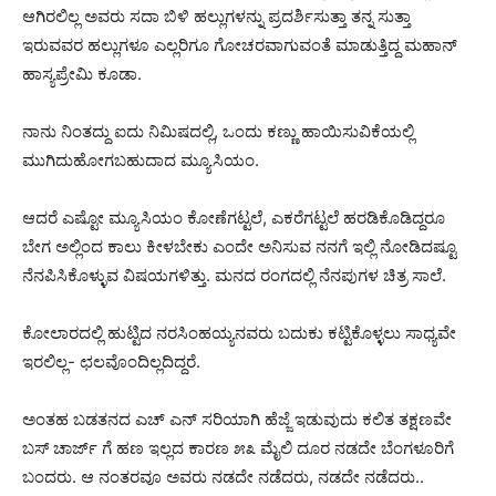
ಆಗಿರಲಿಲ್ಲ ಅವರು ಸದಾ ಬಿಳಿ ಹಲ್ಲುಗಳನ್ನು ಪ್ರದರ್ಶಿಸುತ್ತಾ ತನ್ನ ಸುತ್ತಾ
ಇರುವವರ ಹಲ್ಲುಗಳೂ ಎಲ್ಲರಿಗೂ ಗೋಚರವಾಗುವಂತೆ ಮಾಡುತ್ತಿದ್ದ ಮಹಾನ್
ಹಾಸ್ಯಪ್ರೇಮಿ ಕೂಡಾ.
ನಾನು ನಿಂತದ್ದು ಐದು ನಿಮಿಷದಲ್ಲಿ, ಒಂದು ಕಣ್ಣು ಹಾಯಿಸುವಿಕೆಯಲ್ಲಿ
ಮುಗಿದುಹೋಗಬಹುದಾದ ಮ್ಯೂಸಿಯಂ.
ಆದರೆ ಎಷ್ಟೋ ಮ್ಯೂಸಿಯಂ ಕೋಣೆಗಟ್ಟಲೆ, ಎಕರೆಗಟ್ಟಲೆ ಹರಡಿಕೊಡಿದ್ದರೂ
ಬೇಗ ಅಲ್ಲಿಂದ ಕಾಲು ಕೀಳಬೇಕು ಎಂದೇ ಅನಿಸುವ ನನಗೆ ಇಲ್ಲಿ ನೋಡಿದಷ್ಟೂ
ನೆನಪಿಸಿಕೊಳ್ಳುವ ವಿಷಯಗಳಿತ್ತು. ಮನದ ರಂಗದಲ್ಲಿ ನೆನಪುಗಳ ಚಿತ್ರ ಸಾಲೆ.
ಕೋಲಾರದಲ್ಲಿ ಹುಟ್ಟಿದ ನರಸಿಂಹಯ್ಯನವರು ಬದುಕು ಕಟ್ಟಿಕೊಳ್ಳಲು ಸಾಧ್ಯವೇ
ಇರಲಿಲ್ಲ- ಛಲವೊಂದಿಲ್ಲದಿದ್ದರೆ.
ಅಂತಹ ಬಡತನದ ಎಚ್ ಎನ್ ಸರಿಯಾಗಿ ಹೆಜ್ಜೆ ಇಡುವುದು ಕಲಿತ ತಕ್ಷಣವೇ
ಬಸ್ ಚಾರ್ಜ್ ಗೆ ಹಣ ಇಲ್ಲದ ಕಾರಣ ೫೩ ಮೈಲಿ ದೂರ ನಡದೇ ಬೆಂಗಳೂರಿಗೆ
ಬಂದರು. ಆ ನಂತರವೂ ಅವರು ನಡದೇ ನಡೆದರು, ನಡದೇ ನಡೆದರು..