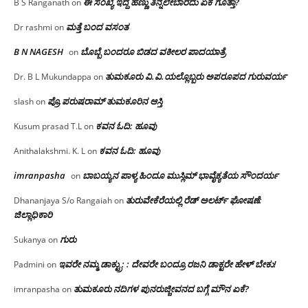
ಈ ಸಂಖ್ಯೆ ಇದ್ದ ಹಣ್ಣು ತಿನ್ನಲೇಬಾರದು ಏಕೆ ಗೊತ್ತಾ?
B S Ranganath
on
ಮತ್ತೆ ಬಂದ ವಸಂತ
Dr rashmi
on
B N NAGESH
ಬೊಬ್ಬೆ ಬಂದರೂ ಬಿಡದ ವಕೀಲರ ಪಾದಯಾತ್ರೆ
on
ತುಮಕೂರು‌ ವಿ.ವಿ.ಯಲ್ಲೊಬ್ಬರು ಅಪರೂಪದ ಗುರುವರ್ಯ
Dr. B L Mukundappa
on
ಪ್ರೊ.ಪರುಷರಾಮ್ ತುಮಕೂರಿನ ಆಸ್ತಿ
slash
on
ಕವನ ಓದಿ: ಹೂವು
Kusum prasad T.L
on
ಕವನ ಓದಿ: ಹೂವು
Anithalakshmi. K. L
on
imranpasha
ಬಾಬಯ್ಯನ ಪಾಳ್ಯ ಹಿಂದೂ ಮುಸ್ಲಿಮ್ ಭಾವೈಕ್ಯತೆಯ ಸೌಂದರ್ಯ
on
ತುರುವೇಕೆರೆಯಲ್ಲಿ ರೆಡ್ ಅಲರ್ಟ್ ಘೋಷಣೆ:
Dhananjaya S/o Rangaiah
on
ಜಿಲ್ಲಾಧಿಕಾರಿ
ಗುರು
Sukanya
on
ಇವರೇ ನಮ್ಮ ಡಾಕ್ಟ್ರು; : ದೇವರೇ ಬಂದ್ರೂ ರಜನಿ ಡಾಕ್ಟರೇ ಹೇಳ್ ಬೇಕು!
Padmini
on
ತುಮಕೂರು ನದಿಗಳ ಪುನರುಜ್ಜೀವನದ ಬಗ್ಗೆ ಮೌನ ಏಕೆ?
imranpasha
on