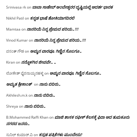
ಬಾಬಾ ಸಾಹೇಬ್ ಅಂಬೇಡ್ಕರರ ದೃಷ್ಟಿಯಲ್ಲಿ ಆದರ್ಶ ಭಾರತ
Srinivasa rk
on
ಕನ್ನಡ ಭಾಷೆ ಶೋಕಿಯಾಗದಿರಲಿ
Nikhil Patil
on
ನಾನರಿಯೆ ನಿನ್ನ ಪ್ರೇಮದ ಪರಿಯ…!!!
Mamtaa
on
ನಾನರಿಯೆ ನಿನ್ನ ಪ್ರೇಮದ ಪರಿಯ…!!!
Vinod Kumar
on
ಅಮ್ಮನ ವಾರವೂ, ಗಿಣ್ಣಿನ ಸೊಬಗೂ…
ವಸಂತ್ ಗೌಡ
on
ನನ್ನೊಳಗಿನ ಜೀವವೇ……
Kiran
on
ಅಮ್ಮನ ವಾರವೂ, ಗಿಣ್ಣಿನ ಸೊಬಗೂ…
ಲೋಕೇಶ್ ಭೈರನಾಯ್ಕನಹಳ್ಳಿ
on
ಅಮೃತ ಶ್ರೀಕಾಂತ್
ನಾನು ಬಿದಿರು…
on
ನಾನು ಬಿದಿರು…
Akhilesh.m.k
on
ನಾನು ಬಿದಿರು…
Shreya
on
ಮಾಜಿ ಶಾಸಕ ರಫೀಕ್ ಕೆಲಸಕ್ಕೆ ಫಿದಾ ಆದ ತುಮಕೂರು
B.Mohammed Raffi Khan
on
ನಗರದ ಜನರು…
ಕನ್ನಡ ಪತ್ರಿಕೆಗಳು ಮುಂದೇನು?
ಸುನಿಲ್ ಕುಮಾರ್.ವಿ
on