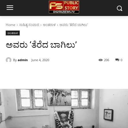
Home
ಸಾಹಿತ್ಯ ಸಂವಾದ
ಅಂತರಾಳ
ಅವರು ‘ತೆರೆದ ಬಾಗಿಲು’
ಅಂತರಾಳ
ಅವರು ‘ತೆರೆದ ಬಾಗಿಲು’
By
admin
June 4, 2020
206
0