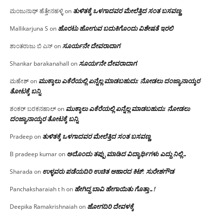
ತುಳಿತಕ್ಕೆ ಒಳಗಾದವರ ಮೇಲೆತ್ತಿದ ಸಂತ ಬಸವಣ್ಣ
ಮಂಜುನಾಥ್ ಹೆತ್ತೇನಹಳ್ಳಿ
on
ಹೊರಟು ಹೋಗುವ ಬದುಕಿಗೊಂದು ವಿಶೇಷತೆ ಇರಲಿ
Mallikarjuna S
on
ಸೂರ್ಯನೇ ದೇವರಾದಾಗ
ಶಾಂತರಾಜು ಬಿ ಎಸ್
on
ಸೂರ್ಯನೇ ದೇವರಾದಾಗ
Shankar barakanahall
on
ಮುಕ್ಕಾಲು ಎಕೆರೆಯಲ್ಲಿ ಏನ್ನೆಲ್ಲ‌ ಮಾಡಬಹುದು: ನೋಡಲು ದಂಜ್ಯಾನಾಯ್ಕರ
ಮಹೇಶ್
on
ತೋಟಕ್ಕೆ ಬನ್ನಿ
ಮುಕ್ಕಾಲು ಎಕೆರೆಯಲ್ಲಿ ಏನ್ನೆಲ್ಲ‌ ಮಾಡಬಹುದು: ನೋಡಲು
ಶಂಕರ್ ಬರಕನಹಾಲ್
on
ದಂಜ್ಯಾನಾಯ್ಕರ ತೋಟಕ್ಕೆ ಬನ್ನಿ
ತುಳಿತಕ್ಕೆ ಒಳಗಾದವರ ಮೇಲೆತ್ತಿದ ಸಂತ ಬಸವಣ್ಣ
Pradeep
on
ಅದೊಂದು ತಪ್ಪು ಮಾಡಿದ ವಿದ್ಯಾರ್ಥಿಗಳು ಎದ್ದು ನಿಲ್ಲಿ…
B pradeep kumar
on
ಉಳ್ಳವರು ಪಡೆಯದಿರಿ ಉಚಿತ ಆಹಾರದ ಕಿಟ್: ಸುರೇಶಗೌಡ
Sharada
on
ಹೇಗಿದ್ದ ಬಾವಿ ಹೇಗಾಯಿತು ಗೊತ್ತಾ…!
Panchaksharaiah t h
on
ಹೋಗದಿರಿ ದೇವಳಕ್ಕೆ
Deepika Ramakrishnaiah
on