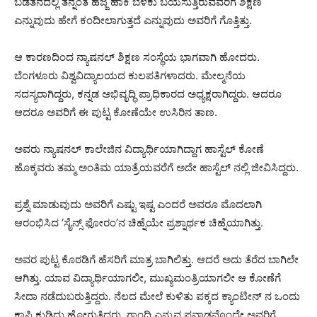
ಬಡತನದಲ್ಲಿ ತನ್ನಂತೆ ಹೆಜ್ಜೆ ಹಾಕಿ ಬೆಳಕು ಬಯಸುತ್ತಿರುವವರಿಗೆ ಶಿಕ್ಷಣ
ಎನ್ನುವುದು ಹೇಗೆ ಕಂದೀಲಾಗುತ್ತದೆ ಎನ್ನುವುದು ಅವರಿಗೆ ಗೊತ್ತಿತ್ತು.
ಆ ಕಾರಣದಿಂದ ನ್ಯಾಷನಲ್ ಶಿಕ್ಷಣ ಸಂಸ್ಥೆಯ ಭಾಗವಾಗಿ ಹೋದರು.
ಬೆಂಗಳೂರು ವಿಶ್ವವಿದ್ಯಾಲಯದ ಕುಲಪತಿಗಳಾದರು. ಮೇಲ್ಮನೆಯ
ಸದಸ್ಯರಾಗಿದ್ದರು, ಕನ್ನಡ ಅಭಿವೃದ್ಧಿ ಪ್ರಾಧಿಕಾರದ ಅಧ್ಯಕ್ಷರಾಗಿದ್ದರು. ಆದರೂ
ಆದರೂ ಅವರಿಗೆ ಈ ಪುಟ್ಟ ಕೋಣೆಯೇ ಉಸಿರಿನ ತಾಣ.
ಅವರು ನ್ಯಾಷನಲ್ ಕಾಲೇಜಿನ ವಿದ್ಯಾರ್ಥಿಯಾಗಿದ್ದಾಗ ಹಾಸ್ಟೆಲ್ ಕೋಣೆ
ಹೊಕ್ಕವರು ತಮ್ಮ ಅಂತಿಮ ಯಾತ್ರೆಯವರೆಗೆ ಅದೇ ಹಾಸ್ಟೆಲ್ ನಲ್ಲಿ ಜೀವಿಸಿದ್ದರು.
ಪ್ರಶ್ನೆ ಮಾಡುವುದು ಅವರಿಗೆ ಎಷ್ಟು ಇಷ್ಟ ಎಂದರೆ ಅವರೂ ಮೊದಲಾಗಿ
ಆರಂಭಿಸಿದ ‘ಸೈನ್ಸ್ ಫೋರಂ’ನ ಚಿಹ್ನೆಯೇ ಪ್ರಶ್ನಾರ್ಥಕ ಚಿಹ್ನೆಯಾಗಿತ್ತು.
ಅವರ ಪುಟ್ಟ ಕೊಠಡಿಗೆ ಹೆಸರಿಗೆ ಮಾತ್ರ ಬಾಗಿಲಿತ್ತು. ಆದರೆ ಅದು ತೆರೆದ ಬಾಗಿಲೇ
ಆಗಿತ್ತು. ಯಾವ ವಿದ್ಯಾರ್ಥಿಯಾಗಲೀ, ಮುಖ್ಯಮಂತ್ರಿಯಾಗಲೀ ಆ ಕೋಣೆಗೆ
ಸೀದಾ ನಡೆದುಬರುತ್ತಿದ್ದರು. ನೆಲದ ಮೇಲೆ ಕುಳಿತು ಪಕ್ಕದ ಕ್ಯಾಂಟೀನ್ ನ ಒಂದು
ಕಾಫಿ ಕುಡಿದು ಹೋಗುತ್ತಿದ್ದರು. ಗಾಂಧಿ ಎನ್ನುವ ಪವಾಡವೊಂದೇ ಅವರಿಗೆ