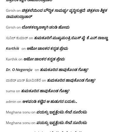
ಚಿತ್ರಕಲೆಯಿಂದ ಬೌದ್ಧಿಕ ಸಾಮರ್ಥ್ಯ ವೃದ್ಧಿಸುತ್ತದೆ; ಚಿತ್ರಕಲಾ ಶಿಕ್ಷಕ
Girish
on
ರಾಮಚಂದ್ರಾಚಾರ್
ಲೋಕಕಲ್ಯಾಣಕ್ಕಾಗಿ ಚಂಡಿ ಹೋಮ
Girish
on
ತುಮಕೂರಿಗೆ ಮುಖ್ಯಮಂತ್ರಿ ಬಿಎಸ್ ವೈ: ಕೆ.ಎನ್.ರಾಜಣ್ಣ
ಸುನಿಲ್ ಕುಮಾರ್
on
Karthik
ಆಟೋ ಚಾಲಕರ ಕನ್ನಡ ಪ್ರೇಮ
on
ಆಟೋ ಚಾಲಕರ ಕನ್ನಡ ಪ್ರೇಮ
Karthik
on
Dr. O Nagaraju
ತುಮಕೂರಿನ ಹಾವುಕೊಂಡ ಗೊತ್ತಾ?
on
ತುಮಕೂರಿನ ಹಾವುಕೊಂಡ ಗೊತ್ತಾ?
ವಾಜಿದ್ ಖಾನ್ ತೋವಿನಕೆರೆ
on
ತುಮಕೂರಿನ ಹಾವುಕೊಂಡ ಗೊತ್ತಾ?
suma
on
ಅಳವಂಡಿ ಕಟ್ಟಿದ ಆ ಹುಡುಗನ ಬದುಕು…
admin
on
ವಯಸ್ಸು ಇಪ್ಪತ್ತೆಂಟು ಸೇವೆ ನೂರೆಂಟು
Meghana sonu
on
ವಯಸ್ಸು ಇಪ್ಪತ್ತೆಂಟು ಸೇವೆ ನೂರೆಂಟು
Meghana sonu
on