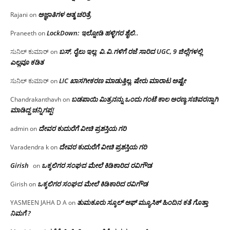
ಅಜ್ಞಾತಿಗಳ ಆತ್ಮ ಚರಿತ್ರೆ
Rajani
on
LockDown: ಇಲ್ನೋಡಿ ಹಳ್ಳಿಗರ ಶೈಲಿ..
Praneeth
on
ಬಸ್, ರೈಲು ಇಲ್ಲ; ವಿ.ವಿ.ಗಳಿಗೆ ರಜೆ ಸಾರಿದ UGC, 9 ಜಿಲ್ಲೆಗಳಲ್ಲಿ
ಸುನಿಲ್ ಕುಮಾರ್
on
ಎಲ್ಲವೂ ಕಡಿತ
LIC ಖಾಸಗೀಕರಣ ಮಾಡುತ್ತಿಲ್ಲ, ಷೇರು ಮಾರಾಟ ಅಷ್ಟೇ
ಸುನಿಲ್ ಕುಮಾರ್
on
ಬಡಪಾಯಿ ಮಿತ್ರನನ್ನು ಒಂದು ಗಂಟೆ ಕಾಲ ಅರಣ್ಯ ಸಚಿವರನ್ನಾಗಿ
Chandrakanthavh
on
ಮಾಡಿದ್ದ ಚನ್ನಿಗಪ್ಪ!
ದೇವರ ಕುದುರೆಗೆ ವೀಚಿ ಪ್ರಶಸ್ತಿಯ ಗರಿ
admin
on
ದೇವರ ಕುದುರೆಗೆ ವೀಚಿ ಪ್ರಶಸ್ತಿಯ ಗರಿ
Varadendra k
on
Girish
ಒಕ್ಕಲಿಗರ ಸಂಘದ ಮೇಲೆ ಕಿಡಿಕಾರಿದ ರವಿಗೌಡ
on
ಒಕ್ಕಲಿಗರ ಸಂಘದ ಮೇಲೆ ಕಿಡಿಕಾರಿದ ರವಿಗೌಡ
Girish
on
ತುಮಕೂರು ಸ್ಕೂಲ್ ಆಫ್ ಮ್ಯೂಸಿಕ್ ಹಿಂದಿನ ಕತೆ ಗೊತ್ತಾ
YASMEEN JAHA D A
on
ನಿಮಗೆ ?