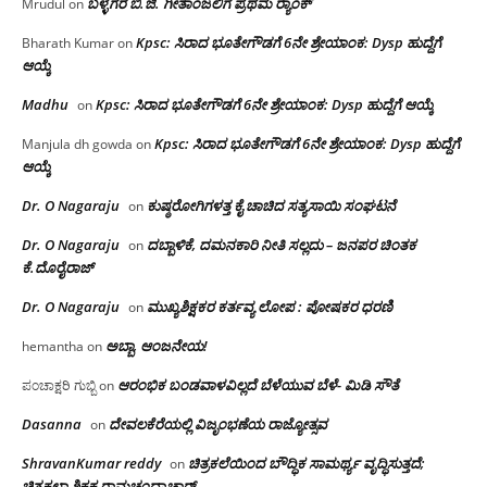
ಬಳ್ಳಗೆರೆ ಬಿ.ಜಿ. ಗೀತಾಂಜಲಿಗೆ ಪ್ರಥಮ ರ‌್ಯಾಂಕ್
Mrudul
on
Kpsc: ಸಿರಾದ ಭೂತೇಗೌಡಗೆ 6ನೇ ಶ್ರೇಯಾಂಕ: Dysp ಹುದ್ದೆಗೆ
Bharath Kumar
on
ಆಯ್ಕೆ
Madhu
Kpsc: ಸಿರಾದ ಭೂತೇಗೌಡಗೆ 6ನೇ ಶ್ರೇಯಾಂಕ: Dysp ಹುದ್ದೆಗೆ ಆಯ್ಕೆ
on
Kpsc: ಸಿರಾದ ಭೂತೇಗೌಡಗೆ 6ನೇ ಶ್ರೇಯಾಂಕ: Dysp ಹುದ್ದೆಗೆ
Manjula dh gowda
on
ಆಯ್ಕೆ
Dr. O Nagaraju
ಕುಷ್ಠರೋಗಿಗಳತ್ತ ಕೈ ಚಾಚಿದ ಸತ್ಯಸಾಯಿ ಸಂಘಟನೆ
on
Dr. O Nagaraju
ದಬ್ಬಾಳಿಕೆ, ದಮನಕಾರಿ ನೀತಿ ಸಲ್ಲದು – ಜನಪರ ಚಿಂತಕ
on
ಕೆ.ದೊರೈರಾಜ್
Dr. O Nagaraju
ಮುಖ್ಯಶಿಕ್ಷಕರ ಕರ್ತವ್ಯ ಲೋಪ : ಪೋಷಕರ ಧರಣಿ
on
ಅಬ್ಬಾ, ಆಂಜನೇಯ!
hemantha
on
ಆರಂಭಿಕ ಬಂಡವಾಳವಿಲ್ಲದೆ ಬೆಳೆಯುವ ಬೆಳೆ- ಮಿಡಿ ಸೌತೆ
ಪಂಚಾಕ್ಷರಿ ಗುಬ್ಬಿ
on
Dasanna
ದೇವಲಕೆರೆಯಲ್ಲಿ ವಿಜೃಂಭಣೆಯ ರಾಜ್ಯೋತ್ಸವ
on
ShravanKumar reddy
ಚಿತ್ರಕಲೆಯಿಂದ ಬೌದ್ಧಿಕ ಸಾಮರ್ಥ್ಯ ವೃದ್ಧಿಸುತ್ತದೆ;
on
ಚಿತ್ರಕಲಾ ಶಿಕ್ಷಕ ರಾಮಚಂದ್ರಾಚಾರ್