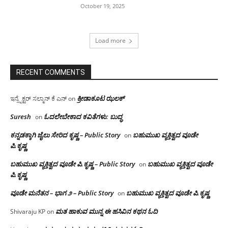
October 19, 2025
Load more
RECENT COMMENTS
ಕ್ರೀಡಾಕೂಟ ಝಲಕ್
ಇನ್ಸ್ಪೆಕ್ಟರ್ ಸಲ್ಮಾನ್ ಕೆ ಎನ್
on
Suresh
ಓದಲೇಬೇಕಾದ‌ ಕವಿತೆಗಳು: ಬುದ್ಧ
on
ಕನ್ನಡಕ್ಕಾಗಿ ಜೈಲು ಸೇರಿದ ಕೃಷ್ಣ – Public Story
ಬಹುಮುಖ ವ್ಯಕ್ತಿತ್ವದ ವೂಡೇ
on
ಪಿ.ಕೃಷ್ಣ
ಬಹುಮುಖ ವ್ಯಕ್ತಿತ್ವದ ವೂಡೇ ಪಿ.ಕೃಷ್ಣ – Public Story
ಬಹುಮುಖ ವ್ಯಕ್ತಿತ್ವದ ವೂಡೇ
on
ಪಿ.ಕೃಷ್ಣ
ವೂಡೇ ಮನೆತನ – ಭಾಗ ೨ – Public Story
ಬಹುಮುಖ ವ್ಯಕ್ತಿತ್ವದ ವೂಡೇ ಪಿ.ಕೃಷ್ಣ
on
ಮತ ಹಾಕುವ ಮುನ್ನ ಈ ಹಸಿವಿನ ಕಥನ ಓದಿ
Shivaraju KP
on