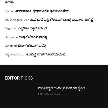
ಹೀಗಿತ್ತು
ದೀಪಾವಳಿಗೂ ಶ್ರೀರಾಮನಿಗೂ ಇರುವ ನಂಟೇನು?
Ravi
on
ತುಮಕೂರು ಎಸ್ಪಿ ಕೌರವನಾಗಿ ರಂಗಕ್ಕೆ ಬಂದಾಗ… ಹೀಗಿತ್ತು
Dr. O Nagaraju
on
ಎಲ್ಲರಿಗೂ ದಕ್ಕದ ಕೆಬಿಎಸ್
Raghu
on
ದೀಪುಗೆ ಜೆಡಿಎಸ್ ಸಾರಥ್ಯ
Deepu
on
ದೀಪುಗೆ ಜೆಡಿಎಸ್ ಸಾರಥ್ಯ
Girish
on
ತುಂಬಿದ್ದ ಕೆರೆ ಹೇಗೆ ಖಾಲಿಯಾಯಿತು.
ಸತ್ಯನಾರಾಯಣ
on
EDITOR PICKS
ನಾಯಕತ್ವದ ಯಶಸ್ಸಿನ ಸೂತ್ರಗಳ ಕೈಪಿಡಿ
February 12, 2026