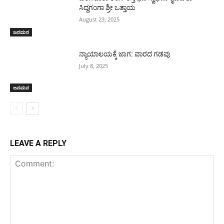
ಸಿದ್ದಗಂಗಾ ಶ್ರೀ ಒತ್ತಾಯ
August 23, 2025
ಜನಮನ
ನ್ಯಾಯಾಲಯಕ್ಕೆ ಜಾಗ: ವಾರದ ಗಡವು
July 8, 2025
ಜನಮನ
LEAVE A REPLY