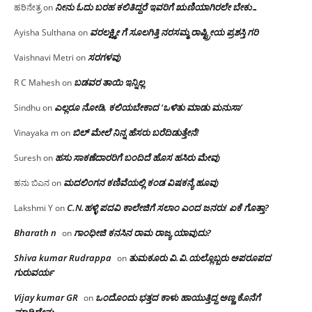
ನೀನು ಓದು ಬರಹ ಕಲಿತಿದ್ದರೆ ಇವರಿಗೆ ಋಣಿಯಾಗಿರಲೇ ಬೇಕು…
ಹರಿನೇತ್ರ
on
ವರಲಕ್ಷ್ಮೀ ಗೆ ಸೂಲಗಿತ್ತಿ ನರಸಮ್ಮ‌ ರಾಷ್ಟ್ರೀಯ ಪ್ರಶಸ್ತಿ ಗರಿ
Ayisha Sulthana
on
ಸರಗಳವು
Vaishnavi Metri
on
ಬಡವರ ತಾಯಿ ಇನ್ನಿಲ್ಲ
R C Mahesh
on
ಎಲ್ಲರೂ ನೋಡಿ, ಕಲಿಯಬೇಕಾದ ‘ಒಳಿತು ಮಾಡು ಮನುಸಾ’
Sindhu
on
ಬಿಲ್ ಮೇಲೆ ನಿನ್ನ ಹೆಸರು ಬರೆದಿಡುತ್ತೇನೆ!
Vinayaka m
on
ಹಸು ಸಾಕಣೆದಾರರಿಗೆ ಬಂದಿದೆ ಹೊಸ ಹಸಿರು ಮೇವು
Suresh
on
ಮದಲಿಂಗನ ಕಣಿವೆಯಲ್ಲಿ ಕಂಡ ವಿಷಕನ್ಯೆ ಹೂವು
ಹನು ಬಿಎನ
on
C.N.ಹಳ್ಳಿ ಪದವಿ ಕಾಲೇಜಿಗೆ ಸಲಾಂ‌ ಎಂದ ಜನರು! ಏಕೆ ಗೊತ್ತಾ?
Lakshmi Y
on
Bharath n
ಗಾಂಧೀಜಿ ಕನಸಿನ ರಾಮ ರಾಜ್ಯ ಯಾವುದು?
on
Shiva kumar Rudrappa
ತುಮಕೂರು‌ ವಿ.ವಿ.ಯಲ್ಲೊಬ್ಬರು ಅಪರೂಪದ
on
ಗುರುವರ್ಯ
Vijay kumar GR
ಒಂದೊಂದು ಭತ್ತದ ಕಾಳು ಹಾಯುತ್ತಿದ್ದ ಅಣ್ಣ ಕೊನೆಗೆ
on