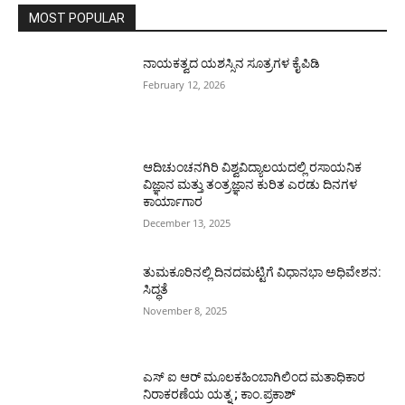
MOST POPULAR
ನಾಯಕತ್ವದ ಯಶಸ್ಸಿನ ಸೂತ್ರಗಳ ಕೈಪಿಡಿ
February 12, 2026
ಆದಿಚುಂಚನಗಿರಿ ವಿಶ್ವವಿದ್ಯಾಲಯದಲ್ಲಿ ರಸಾಯನಿಕ
ವಿಜ್ಞಾನ ಮತ್ತು ತಂತ್ರಜ್ಞಾನ ಕುರಿತ ಎರಡು ದಿನಗಳ
ಕಾರ್ಯಾಗಾರ
December 13, 2025
ತುಮಕೂರಿನಲ್ಲಿ ದಿನದಮಟ್ಟಿಗೆ ವಿಧಾನಭಾ ಅಧಿವೇಶನ:
ಸಿದ್ಧತೆ
November 8, 2025
ಎಸ್ ಐ ಆರ್ ಮೂಲಕಹಿಂಬಾಗಿಲಿಂದ ಮತಾಧಿಕಾರ
ನಿರಾಕರಣೆಯ ಯತ್ನ ; ಕಾಂ.ಪ್ರಕಾಶ್