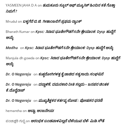
ತುಮಕೂರು ಸ್ಕೂಲ್ ಆಫ್ ಮ್ಯೂಸಿಕ್ ಹಿಂದಿನ ಕತೆ ಗೊತ್ತಾ
YASMEEN JAHA D A
on
ನಿಮಗೆ ?
ಬಳ್ಳಗೆರೆ ಬಿ.ಜಿ. ಗೀತಾಂಜಲಿಗೆ ಪ್ರಥಮ ರ‌್ಯಾಂಕ್
Mrudul
on
Kpsc: ಸಿರಾದ ಭೂತೇಗೌಡಗೆ 6ನೇ ಶ್ರೇಯಾಂಕ: Dysp ಹುದ್ದೆಗೆ
Bharath Kumar
on
ಆಯ್ಕೆ
Madhu
Kpsc: ಸಿರಾದ ಭೂತೇಗೌಡಗೆ 6ನೇ ಶ್ರೇಯಾಂಕ: Dysp ಹುದ್ದೆಗೆ ಆಯ್ಕೆ
on
Kpsc: ಸಿರಾದ ಭೂತೇಗೌಡಗೆ 6ನೇ ಶ್ರೇಯಾಂಕ: Dysp ಹುದ್ದೆಗೆ
Manjula dh gowda
on
ಆಯ್ಕೆ
Dr. O Nagaraju
ಕುಷ್ಠರೋಗಿಗಳತ್ತ ಕೈ ಚಾಚಿದ ಸತ್ಯಸಾಯಿ ಸಂಘಟನೆ
on
Dr. O Nagaraju
ದಬ್ಬಾಳಿಕೆ, ದಮನಕಾರಿ ನೀತಿ ಸಲ್ಲದು – ಜನಪರ ಚಿಂತಕ
on
ಕೆ.ದೊರೈರಾಜ್
Dr. O Nagaraju
ಮುಖ್ಯಶಿಕ್ಷಕರ ಕರ್ತವ್ಯ ಲೋಪ : ಪೋಷಕರ ಧರಣಿ
on
ಅಬ್ಬಾ, ಆಂಜನೇಯ!
hemantha
on
ಆರಂಭಿಕ ಬಂಡವಾಳವಿಲ್ಲದೆ ಬೆಳೆಯುವ ಬೆಳೆ- ಮಿಡಿ ಸೌತೆ
ಪಂಚಾಕ್ಷರಿ ಗುಬ್ಬಿ
on