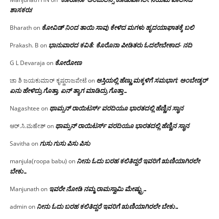
ಶಾಸಕರು!
ಕೋವಿಡ್ ನಿಂದ ತಾಯಿ ಸಾವು ಕೇಳಿದ ಮಗಳು ಹೃದಯಾಘಾತಕ್ಕೆ ಬಲಿ
Bharath
on
ಭಾನುವಾರದ ಕವಿತೆ: ಕೊರೊನಾ ಪೀಡಿತರು ಓದಲೇಬೇಕಾದ- ನದಿ
Prakash. B
on
ಕೋರೋಣ
G L Devaraja
on
ಆಸ್ತಿಯಲ್ಲಿ ಹೆಣ್ಣು ಮಕ್ಕಳಿಗೆ ಸಮಭಾಗ; ಅಂಬೇಡ್ಕರ್
ಚಾ ಶಿ ಜಯಕುಮಾರ್ ಕೃಷ್ಣರಾಜಪೇಟೆ
on
ಏನು ಹೇಳಿದ್ರು ಗೊತ್ತಾ, ಏನ್ ತ್ಯಾಗ ಮಾಡಿದ್ರು ಗೊತ್ತಾ…
ಥಾಮ್ಸನ್ ರಾಯಿಟರ್ಸ್ ವರದಿಯೂ ಭಾರತದಲ್ಲಿ ಹೆಣ್ಣಿನ ಸ್ಥಾನ‌
Nagashtee
on
ಥಾಮ್ಸನ್ ರಾಯಿಟರ್ಸ್ ವರದಿಯೂ ಭಾರತದಲ್ಲಿ ಹೆಣ್ಣಿನ ಸ್ಥಾನ‌
ಆರ್.ಸಿ.ಮಹೇಶ್
on
ಗುಸು ಗುಸು ಪಿಸು ಪಿಸು
Savitha
on
ನೀನು ಓದು ಬರಹ ಕಲಿತಿದ್ದರೆ ಇವರಿಗೆ ಋಣಿಯಾಗಿರಲೇ
manjula(roopa babu)
on
ಬೇಕು…
ಇವರೇ‌ ನೋಡಿ‌ ನಮ್ಮ‌ ರಾಮಸ್ವಾಮಿ ಮೇಷ್ಟ್ರು…
Manjunath
on
ನೀನು ಓದು ಬರಹ ಕಲಿತಿದ್ದರೆ ಇವರಿಗೆ ಋಣಿಯಾಗಿರಲೇ ಬೇಕು…
admin
on