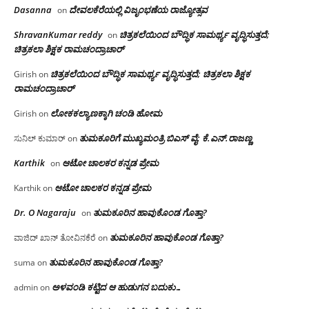
Dasanna
ದೇವಲಕೆರೆಯಲ್ಲಿ ವಿಜೃಂಭಣೆಯ ರಾಜ್ಯೋತ್ಸವ
on
ShravanKumar reddy
ಚಿತ್ರಕಲೆಯಿಂದ ಬೌದ್ಧಿಕ ಸಾಮರ್ಥ್ಯ ವೃದ್ಧಿಸುತ್ತದೆ;
on
ಚಿತ್ರಕಲಾ ಶಿಕ್ಷಕ ರಾಮಚಂದ್ರಾಚಾರ್
ಚಿತ್ರಕಲೆಯಿಂದ ಬೌದ್ಧಿಕ ಸಾಮರ್ಥ್ಯ ವೃದ್ಧಿಸುತ್ತದೆ; ಚಿತ್ರಕಲಾ ಶಿಕ್ಷಕ
Girish
on
ರಾಮಚಂದ್ರಾಚಾರ್
ಲೋಕಕಲ್ಯಾಣಕ್ಕಾಗಿ ಚಂಡಿ ಹೋಮ
Girish
on
ತುಮಕೂರಿಗೆ ಮುಖ್ಯಮಂತ್ರಿ ಬಿಎಸ್ ವೈ: ಕೆ.ಎನ್.ರಾಜಣ್ಣ
ಸುನಿಲ್ ಕುಮಾರ್
on
Karthik
ಆಟೋ ಚಾಲಕರ ಕನ್ನಡ ಪ್ರೇಮ
on
ಆಟೋ ಚಾಲಕರ ಕನ್ನಡ ಪ್ರೇಮ
Karthik
on
Dr. O Nagaraju
ತುಮಕೂರಿನ ಹಾವುಕೊಂಡ ಗೊತ್ತಾ?
on
ತುಮಕೂರಿನ ಹಾವುಕೊಂಡ ಗೊತ್ತಾ?
ವಾಜಿದ್ ಖಾನ್ ತೋವಿನಕೆರೆ
on
ತುಮಕೂರಿನ ಹಾವುಕೊಂಡ ಗೊತ್ತಾ?
suma
on
ಅಳವಂಡಿ ಕಟ್ಟಿದ ಆ ಹುಡುಗನ ಬದುಕು…
admin
on