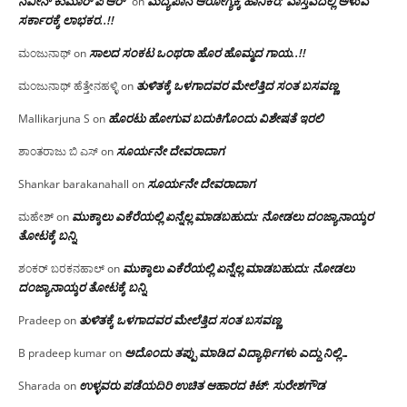
ನವೀನ್ ಕುಮಾರ್ ಪಿ ಆರ್
ಮದ್ಯಪಾನ ಆರೋಗ್ಯಕ್ಕೆ ಹಾನಿಕರ; ವಾಸ್ತವದಲ್ಲಿ ಅಳುವ
on
ಸರ್ಕಾರಕ್ಕೆ ಲಾಭಕರ..!!
ಸಾಲದ ಸಂಕಟ ಒಂಥರಾ ಹೊರ ಹೊಮ್ಮದ ಗಾಯ..!!
ಮಂಜುನಾಥ್
on
ತುಳಿತಕ್ಕೆ ಒಳಗಾದವರ ಮೇಲೆತ್ತಿದ ಸಂತ ಬಸವಣ್ಣ
ಮಂಜುನಾಥ್ ಹೆತ್ತೇನಹಳ್ಳಿ
on
ಹೊರಟು ಹೋಗುವ ಬದುಕಿಗೊಂದು ವಿಶೇಷತೆ ಇರಲಿ
Mallikarjuna S
on
ಸೂರ್ಯನೇ ದೇವರಾದಾಗ
ಶಾಂತರಾಜು ಬಿ ಎಸ್
on
ಸೂರ್ಯನೇ ದೇವರಾದಾಗ
Shankar barakanahall
on
ಮುಕ್ಕಾಲು ಎಕೆರೆಯಲ್ಲಿ ಏನ್ನೆಲ್ಲ‌ ಮಾಡಬಹುದು: ನೋಡಲು ದಂಜ್ಯಾನಾಯ್ಕರ
ಮಹೇಶ್
on
ತೋಟಕ್ಕೆ ಬನ್ನಿ
ಮುಕ್ಕಾಲು ಎಕೆರೆಯಲ್ಲಿ ಏನ್ನೆಲ್ಲ‌ ಮಾಡಬಹುದು: ನೋಡಲು
ಶಂಕರ್ ಬರಕನಹಾಲ್
on
ದಂಜ್ಯಾನಾಯ್ಕರ ತೋಟಕ್ಕೆ ಬನ್ನಿ
ತುಳಿತಕ್ಕೆ ಒಳಗಾದವರ ಮೇಲೆತ್ತಿದ ಸಂತ ಬಸವಣ್ಣ
Pradeep
on
ಅದೊಂದು ತಪ್ಪು ಮಾಡಿದ ವಿದ್ಯಾರ್ಥಿಗಳು ಎದ್ದು ನಿಲ್ಲಿ…
B pradeep kumar
on
ಉಳ್ಳವರು ಪಡೆಯದಿರಿ ಉಚಿತ ಆಹಾರದ ಕಿಟ್: ಸುರೇಶಗೌಡ
Sharada
on