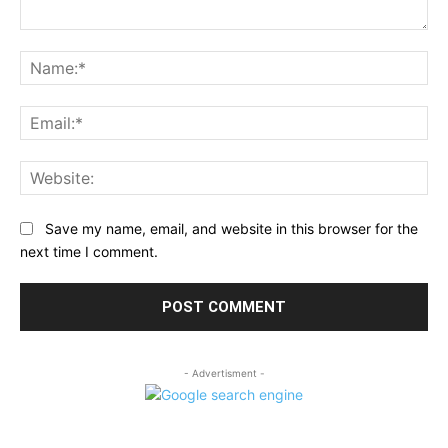
Comment:
Na
Ema
Web
Save my name, email, and website in this browser for the
next time I comment.
- Advertisment -