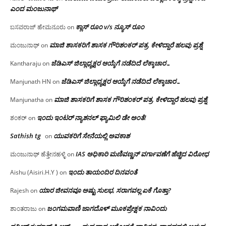
ಎಂದ ಮಂಜು‌ನಾಥ್
ಕ್ಲಾಸ್ ರೂಂ v/s ನ್ಯೂಸ್ ರೂಂ
ಬಸವರಾಜ್ ಹೇಮನೂರು
on
ಮಾಜಿ ಶಾಸಕರಿಗೆ ಶಾಸಕ ಗೌರಿಶಂಕರ್ ಪತ್ರ, ಕೇಳಿದ್ದಾರೆ ಹಲವು ಪ್ರಶ್ನೆ
ಮಂಜುನಾಥ್
on
ಜೆಡಿಎಸ್ ಜಿಲ್ಲಾಧ್ಯಕ್ಷರ ಆಯ್ಕೆಗೆ ನಡೆದಿದೆ ಲೆಕ್ಕಾಚಾರ…
Kantharaju
on
ಜೆಡಿಎಸ್ ಜಿಲ್ಲಾಧ್ಯಕ್ಷರ ಆಯ್ಕೆಗೆ ನಡೆದಿದೆ ಲೆಕ್ಕಾಚಾರ…
Manjunath HN
on
ಮಾಜಿ ಶಾಸಕರಿಗೆ ಶಾಸಕ ಗೌರಿಶಂಕರ್ ಪತ್ರ, ಕೇಳಿದ್ದಾರೆ ಹಲವು ಪ್ರಶ್ನೆ
Manjunatha
on
ಇಂದು ಇಂಟರ್ ನ್ಯಾಶನಲ್ ಫ್ಯಾಮಿಲಿ ಡೇ ಅಂತೆ!
ಶಂಕರ್
on
Sathish tg
ಯುವಕರಿಗೆ ಸೇನೆಯಲ್ಲಿ ಅವಕಾಶ
on
IAS ಅಧಿಕಾರಿ ಮಣಿವಣ್ಣನ್ ವರ್ಗಾವಣೆಗೆ ಹೆಚ್ಚಿದ‌ ವಿರೋಧ
ಮಂಜುನಾಥ್ ಹೆತ್ತೇನಹಳ್ಳಿ
on
ಇಂದು ತಾಯಂದಿರ ದಿನವಂತೆ
Aishu (Aisiri.H.Y )
on
ಯಾರ ಜೀವನವೂ ಅಷ್ಟು ಸುಲಭ, ಸರಾಗವಲ್ಲ ಏಕೆ ಗೊತ್ತಾ?
Rajesh
on
ಜಂಗಮವಾಣಿ ಜಾಗದೊಳ್ ಮೂಕಪ್ರೇಕ್ಷಕ ನಾವಿಂದು
ಶಾಂತರಾಜು
on