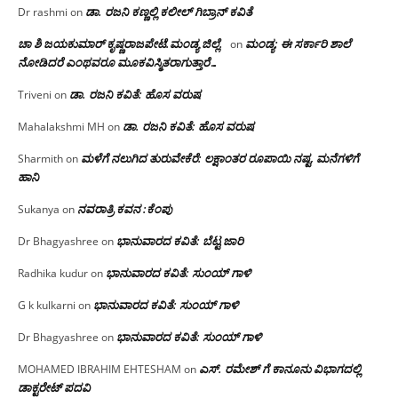
ಡಾ. ರಜನಿ‌ ಕಣ್ಣಲ್ಲಿ ಕಲೀಲ್ ಗಿಬ್ರಾನ್ ಕವಿತೆ
Dr rashmi
on
ಚಾ ಶಿ ಜಯಕುಮಾರ್ ಕೃಷ್ಣರಾಜಪೇಟೆ.ಮಂಡ್ಯ ಜಿಲ್ಲೆ.
ಮಂಡ್ಯ: ಈ ಸರ್ಕಾರಿ ಶಾಲೆ
on
ನೋಡಿದರೆ ಎಂಥವರೂ ಮೂಕವಿಸ್ಮಿತರಾಗುತ್ತಾರೆ…
ಡಾ. ರಜನಿ ಕವಿತೆ: ಹೊಸ ವರುಷ
Triveni
on
ಡಾ. ರಜನಿ ಕವಿತೆ: ಹೊಸ ವರುಷ
Mahalakshmi MH
on
ಮಳೆಗೆ ನಲುಗಿದ ತುರುವೇಕೆರೆ: ಲಕ್ಷಾಂತರ ರೂಪಾಯಿ ನಷ್ಟ, ಮನೆಗಳಿಗೆ
Sharmith
on
ಹಾನಿ
ನವರಾತ್ರಿ ಕವನ :ಕೆಂಪು
Sukanya
on
ಭಾನುವಾರದ ಕವಿತೆ: ಬೆಟ್ಟ ಜಾರಿ
Dr Bhagyashree
on
ಭಾನುವಾರದ ಕವಿತೆ: ಸುಂಯ್ ಗಾಳಿ
Radhika kudur
on
ಭಾನುವಾರದ ಕವಿತೆ: ಸುಂಯ್ ಗಾಳಿ
G k kulkarni
on
ಭಾನುವಾರದ ಕವಿತೆ: ಸುಂಯ್ ಗಾಳಿ
Dr Bhagyashree
on
ಎಸ್. ರಮೇಶ್ ಗೆ ಕಾನೂನು ವಿಭಾಗದಲ್ಲಿ
MOHAMED IBRAHIM EHTESHAM
on
ಡಾಕ್ಟರೇಟ್ ಪದವಿ