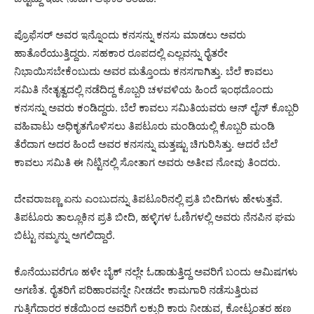
ಪ್ರೊಫೆಸರ್ ಅವರ ಇನ್ನೊಂದು ಕನಸನ್ನು ಕನಸು ಮಾಡಲು ಅವರು
ಹಾತೊರೆಯುತ್ತಿದ್ದರು. ಸಹಕಾರ ರೂಪದಲ್ಲಿ ಎಲ್ಲವನ್ನು ರೈತರೇ
ನಿಭಾಯಿಸಬೇಕೆಂಬುದು ಅವರ ಮತ್ತೊಂದು ಕನಸಗಾಗಿತ್ತು. ಬೆಲೆ ಕಾವಲು
ಸಮಿತಿ ನೇತೃತ್ವದಲ್ಲಿ ನಡೆದಿದ್ದ ಕೊಬ್ಬರಿ ಚಳವಳಿಯ ಹಿಂದೆ ಇಂಥದೊಂದು
ಕನಸನ್ನು ಅವರು ಕಂಡಿದ್ದರು. ಬೆಲೆ ಕಾವಲು ಸಮಿತಿಯವರು ಆನ್ ಲೈನ್ ಕೊಬ್ಬರಿ
ವಹಿವಾಟು ಅಧಿಕೃತಗೊಳಿಸಲು ತಿಪಟೂರು ಮಂಡಿಯಲ್ಲಿ ಕೊಬ್ಬರಿ ಮಂಡಿ
ತೆರೆದಾಗ ಅದರ ಹಿಂದೆ ಅವರ ಕನಸನ್ನು ಮತ್ತಷ್ಟು ಚಿಗುರಿಸಿತ್ತು. ಆದರೆ ಬೆಲೆ
ಕಾವಲು ಸಮಿತಿ ಈ ನಿಟ್ಟಿನಲ್ಲಿ ಸೋತಾಗ ಅವರು ಅತೀವ ನೋವು ತಿಂದರು.
ದೇವರಾಜಣ್ಣ ಏನು ಎಂಬುದನ್ನು ತಿಪಟೂರಿನಲ್ಲಿ ಪ್ರತಿ ಬೀದಿಗಳು ಹೇಳುತ್ತವೆ.
ತಿಪಟೂರು ತಾಲ್ಲೂಕಿನ ಪ್ರತಿ ಬೀದಿ, ಹಳ್ಳಿಗಳ ಓಣಿಗಳಲ್ಲಿ ಅವರು ನೆನಪಿನ ಘಮ
ಬಿಟ್ಟು ನಮ್ಮನ್ನು ಅಗಲಿದ್ದಾರೆ.
ಕೊನೆಯುವರೆಗೂ ಹಳೇ ಬೈಕ್ ನಲ್ಲೇ ಓಡಾಡುತ್ತಿದ್ದ ಅವರಿಗೆ ಬಂದು ಆಮಿಷಗಳು
ಅಗಣಿತ. ರೈತರಿಗೆ ಪರಿಹಾರವನ್ನೇ ನೀಡದೇ ಕಾಮಗಾರಿ ನಡೆಸುತ್ತಿರುವ
ಗುತ್ತಿಗೆದಾರರ ಕಡೆಯಿಂದ ಅವರಿಗೆ ಲಕ್ಸುರಿ ಕಾರು ನೀಡುವ, ಕೋಟ್ಯಂತರ ಹಣ