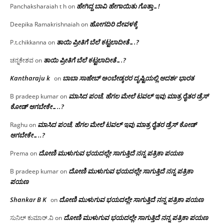
ಹೇಗಿದ್ದ ಬಾವಿ ಹೇಗಾಯಿತು ಗೊತ್ತಾ…!
Panchaksharaiah t h
on
ಹೋಗದಿರಿ ದೇವಳಕ್ಕೆ
Deepika Ramakrishnaiah
on
ತಾಯಿ ಪ್ರೀತಿಗೆ ಬೆಲೆ ಕಟ್ಟಲಾದೀತೆ….?
P.t.chikkanna
on
ತಾಯಿ ಪ್ರೀತಿಗೆ ಬೆಲೆ ಕಟ್ಟಲಾದೀತೆ….?
ಚನ್ನಕೇಶವ
on
Kantharaju k
ಬಾಬಾ ಸಾಹೇಬ್ ಅಂಬೇಡ್ಕರರ ದೃಷ್ಟಿಯಲ್ಲಿ ಆದರ್ಶ ಭಾರತ
on
ಮಾಸಿದ ಪಂಚೆ, ಹೆಗಲ ಮೇಲೆ ಟವಲ್‌ ಇವು ಮಾತ್ರ ರೈತರ ಡ್ರೆಸ್‌
B pradeep kumar
on
ಕೋಡ್ ಆಗಬೇಕೇ…..?‌
ಮಾಸಿದ ಪಂಚೆ, ಹೆಗಲ ಮೇಲೆ ಟವಲ್‌ ಇವು ಮಾತ್ರ ರೈತರ ಡ್ರೆಸ್‌ ಕೋಡ್
Raghu
on
ಆಗಬೇಕೇ…..?‌
ದೋಣಿ ಮುಳುಗುವ ಭಯದಲ್ಲೇ ಸಾಗುತ್ತಿದೆ ನನ್ನ ಪತ್ರಿಕಾ ಪಯಣ
Prema
on
ದೋಣಿ ಮುಳುಗುವ ಭಯದಲ್ಲೇ ಸಾಗುತ್ತಿದೆ ನನ್ನ ಪತ್ರಿಕಾ
B pradeep kumar
on
ಪಯಣ
Shankar B K
ದೋಣಿ ಮುಳುಗುವ ಭಯದಲ್ಲೇ ಸಾಗುತ್ತಿದೆ ನನ್ನ ಪತ್ರಿಕಾ ಪಯಣ
on
ದೋಣಿ ಮುಳುಗುವ ಭಯದಲ್ಲೇ ಸಾಗುತ್ತಿದೆ ನನ್ನ ಪತ್ರಿಕಾ ಪಯಣ
ಸುನಿಲ್ ಕುಮಾರ್.ವಿ
on