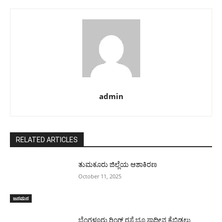
admin
RELATED ARTICLES
ತುಮಕೂರು ಜಿಲ್ಲೆಯ ಆಶಾಕಿರಣ
October 11, 2025
ಜನಮನ
ಬೆಂಗಳೂರು ರಿಂಗ್ ರಸ್ತೆ ಭೂ ಸ್ವಾಧೀನ ಕೈಬಿಡಲು