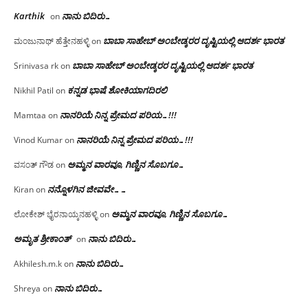
Karthik
ನಾನು ಬಿದಿರು…
on
ಬಾಬಾ ಸಾಹೇಬ್ ಅಂಬೇಡ್ಕರರ ದೃಷ್ಟಿಯಲ್ಲಿ ಆದರ್ಶ ಭಾರತ
ಮಂಜುನಾಥ್ ಹೆತ್ತೇನಹಳ್ಳಿ
on
ಬಾಬಾ ಸಾಹೇಬ್ ಅಂಬೇಡ್ಕರರ ದೃಷ್ಟಿಯಲ್ಲಿ ಆದರ್ಶ ಭಾರತ
Srinivasa rk
on
ಕನ್ನಡ ಭಾಷೆ ಶೋಕಿಯಾಗದಿರಲಿ
Nikhil Patil
on
ನಾನರಿಯೆ ನಿನ್ನ ಪ್ರೇಮದ ಪರಿಯ…!!!
Mamtaa
on
ನಾನರಿಯೆ ನಿನ್ನ ಪ್ರೇಮದ ಪರಿಯ…!!!
Vinod Kumar
on
ಅಮ್ಮನ ವಾರವೂ, ಗಿಣ್ಣಿನ ಸೊಬಗೂ…
ವಸಂತ್ ಗೌಡ
on
ನನ್ನೊಳಗಿನ ಜೀವವೇ……
Kiran
on
ಅಮ್ಮನ ವಾರವೂ, ಗಿಣ್ಣಿನ ಸೊಬಗೂ…
ಲೋಕೇಶ್ ಭೈರನಾಯ್ಕನಹಳ್ಳಿ
on
ಅಮೃತ ಶ್ರೀಕಾಂತ್
ನಾನು ಬಿದಿರು…
on
ನಾನು ಬಿದಿರು…
Akhilesh.m.k
on
ನಾನು ಬಿದಿರು…
Shreya
on