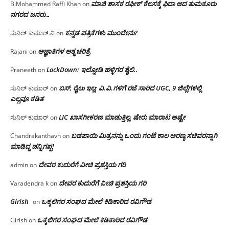
ಮಾಜಿ ಶಾಸಕ ರಫೀಕ್ ಕೆಲಸಕ್ಕೆ ಫಿದಾ ಆದ ತುಮಕೂರು
B.Mohammed Raffi Khan
on
ನಗರದ ಜನರು…
ಕನ್ನಡ ಪತ್ರಿಕೆಗಳು ಮುಂದೇನು?
ಸುನಿಲ್ ಕುಮಾರ್.ವಿ
on
ಅಜ್ಞಾತಿಗಳ ಆತ್ಮ ಚರಿತ್ರೆ
Rajani
on
LockDown: ಇಲ್ನೋಡಿ ಹಳ್ಳಿಗರ ಶೈಲಿ..
Praneeth
on
ಬಸ್, ರೈಲು ಇಲ್ಲ; ವಿ.ವಿ.ಗಳಿಗೆ ರಜೆ ಸಾರಿದ UGC, 9 ಜಿಲ್ಲೆಗಳಲ್ಲಿ
ಸುನಿಲ್ ಕುಮಾರ್
on
ಎಲ್ಲವೂ ಕಡಿತ
LIC ಖಾಸಗೀಕರಣ ಮಾಡುತ್ತಿಲ್ಲ, ಷೇರು ಮಾರಾಟ ಅಷ್ಟೇ
ಸುನಿಲ್ ಕುಮಾರ್
on
ಬಡಪಾಯಿ ಮಿತ್ರನನ್ನು ಒಂದು ಗಂಟೆ ಕಾಲ ಅರಣ್ಯ ಸಚಿವರನ್ನಾಗಿ
Chandrakanthavh
on
ಮಾಡಿದ್ದ ಚನ್ನಿಗಪ್ಪ!
ದೇವರ ಕುದುರೆಗೆ ವೀಚಿ ಪ್ರಶಸ್ತಿಯ ಗರಿ
admin
on
ದೇವರ ಕುದುರೆಗೆ ವೀಚಿ ಪ್ರಶಸ್ತಿಯ ಗರಿ
Varadendra k
on
Girish
ಒಕ್ಕಲಿಗರ ಸಂಘದ ಮೇಲೆ ಕಿಡಿಕಾರಿದ ರವಿಗೌಡ
on
ಒಕ್ಕಲಿಗರ ಸಂಘದ ಮೇಲೆ ಕಿಡಿಕಾರಿದ ರವಿಗೌಡ
Girish
on