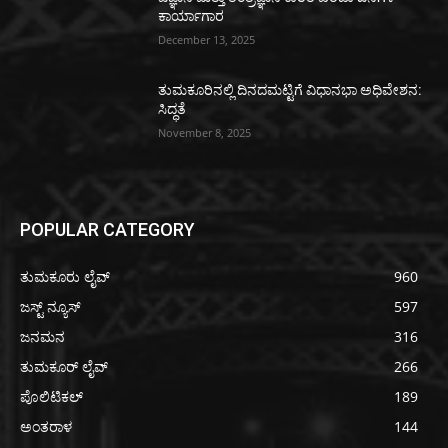
ಕಾರ್ಯಾಗಾರ
December 13, 2025
ತುಮಕೂರಿನಲ್ಲಿ ದಿನದಮಟ್ಟಿಗೆ ವಿಧಾನಭಾ ಅಧಿವೇಶನ:
ಸಿದ್ಧತೆ
November 8, 2025
POPULAR CATEGORY
ತುಮಕೂರು ಲೈವ್
960
ಜಸ್ಟ್ ನ್ಯೂಸ್
597
ಜನಮನ
316
ತುಮಕೂರ್ ಲೈವ್
266
ಪೊಲಿಟಿಕಲ್
189
ಅಂತರಾಳ
144