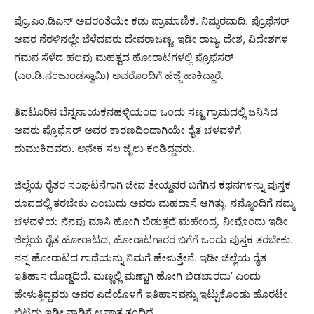
ಪ್ರೊ.ಎಂ.ಡಿಎನ್ ಅವರಂತೆಯೇ ಕಡು ಪ್ರಾಮಾಣಿಕ. ನಿಷ್ಠುರವಾದಿ. ಪ್ರೊಫೆಸರ್
ಅವರ ನೆರಳಿನಲ್ಲೇ ಬೆಳೆದವರು ದೇವರಾಜಣ್ಣ. ಇಡೀ ರಾಜ್ಯ, ದೇಶ, ವಿದೇಶಗಳ
ಗಮನ ಸೆಳೆದ ಹಲವು ಮಹತ್ವದ ಹೋರಾಟಗಳಲ್ಲಿ ಪ್ರೊಫೆಸರ್
(ಎಂ.ಡಿ.ನಂಜುಂಡಸ್ವಾಮಿ) ಅವರೊಂದಿಗೆ ಹೆಜ್ಜೆ ಹಾಕಿದ್ದಾರೆ.
ತಿಪಟೂರಿನ ಬೆನ್ನನಾಯಕನಹಳ್ಳಿಯಂಥ ಒಂದು ಸಣ್ಣ ಗ್ರಾಮದಲ್ಲಿ ಜನಿಸಿದ
ಅವರು ಪ್ರೊಫೆಸರ್ ಅವರ ಕಾರಣದಿಂದಾಗಿಯೇ ರೈತ ಚಳವಳಿಗೆ
ದುಮುಕಿದವರು. ಅನೇಕ ಸಲ ಜೈಲು ಕಂಡಿದ್ದವರು.
ಜಿಲ್ಲೆಯ ರೈತರ ಸಂಘಟನೆಗಾಗಿ ಜೀವ ತೇಯ್ದವರ ಬಗೆಗಿನ ಕಥನಗಳನ್ನು ಪುಸ್ತಕ
ರೂಪದಲ್ಲಿ ತರಬೇಕು ಎಂಬುದು ಅವರು ಮಹದಾಸೆ ಆಗಿತ್ತು. ನಮ್ಮೊಂದಿಗೆ ನಮ್ಮ
ಚಳವಳಿಯ ನೆನಪು ಮಾಸಿ ಹೋಗಿ ಬಿಡುತ್ತದೆ ಮಹೇಂದ್ರ. ನೀವೊಂದು ಇಡೀ
ಜಿಲ್ಲೆಯ ರೈತ ಹೋರಾಟದ, ಹೋರಾಟಗಾರರ ಬಗೆಗೆ ಒಂದು ಪುಸ್ತಕ ತರಬೇಕು.
ನನ್ನ ಹೋರಾಟದ ಗಾಥೆಯನ್ನು ನಿಮಗೆ ಹೇಳುತ್ತೇನೆ. ಇಡೀ ಜಿಲ್ಲೆಯ ರೈತ
ಇತಿಹಾಸ ದೊಡ್ಡದಿದೆ. ಮಣ್ಣಲ್ಲಿ ಮಣ್ಣಾಗಿ ಹೋಗಿ ಬಿಡಬಾರದು’ ಎಂದು
ಹೇಳುತ್ತಿದ್ದವರು ಅವರ ಎದೆಯೊಳಗೆ ಇತಿಹಾಸವನ್ನು ಇಟ್ಟುಕೊಂಡು ಹೊರಟೇ
ಬಿಟ್ಟಿದ್ದು ಇಡೀ ನಾಡಿಗೆ ಆಘಾತ ತಂದಿದೆ.