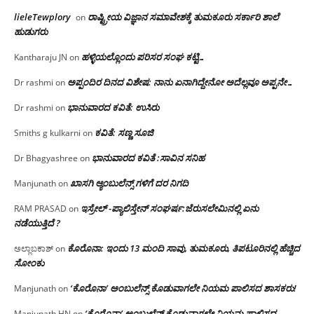
lieleTewplory
ರಾಷ್ಟ್ರೀಯ ವಿಜ್ಞಾನ ಸಮಾವೇಶಕ್ಕೆ‌ ತುಮಕೂರು ಸರ್ಕಾರಿ ಶಾಲೆ
on
ಹುಡುಗರು
ಹಳ್ಳಿಯಲ್ಲೊಂದು ಪರಿಸರ ಸಂಘ ಕಟ್ಟಿ…
Kantharaju JN
on
ಅಪ್ಪಂದಿರ ದಿನದ ವಿಶೇಷ: ನಾನು ಏನಾಗಿದ್ದೇನೋ‌ ಅದೆಲ್ಲವೂ ಅಪ್ಪನೇ…
Dr rashmi
on
ಭಾನುವಾರದ ಕವಿತೆ: ಉಸಿರು
Dr rashmi
on
ಕವಿತೆ: ಸಣ್ಣ ಸೂಜಿ
Smiths g kulkarni
on
ಭಾನುವಾರದ ಕವಿತೆ :ಸಾವಿನ ಸನಿಹ
Dr Bhagyashree
on
ಖಾಸಗಿ ಆ್ಯಂಬುಲೆನ್ಸ್ ಗಳಿಗೆ ದರ ನಿಗದಿ
Manjunath
on
ಇಸ್ರೇಲ್ -ಪ್ಯಾಲಿಸ್ತೇನ್ ಸಂಘರ್ಷ:ಜೆರುಸಲೇಮಿನಲ್ಲಿ ಏನು
RAM PRASAD
on
ನಡೆಯುತ್ತಿದೆ ?
ಕೊರೊನಾ: ಇಂದು 13 ಮಂದಿ ಸಾವು, ತುಮಕೂರು, ತಿಪಟೂರಿನಲ್ಲಿ ಹೆಚ್ಚಿದ
ಅಲ್ಲಾಬಕಾಶ್
on
ಸೋಂಕು
‘ಕೊರೊನಾ’ ಅಂಬುಲೆನ್ಸ್ ಕೊಡುವಾಗಲೇ ನಿಯಮ ಪಾಲಿಸದ ಶಾಸಕರು!
Manjunath
on
‘ಕೊರೊನಾ’ ಅಂಬುಲೆನ್ಸ್ ಕೊಡುವಾಗಲೇ ನಿಯಮ ಪಾಲಿಸದ
Manjunath HN
on