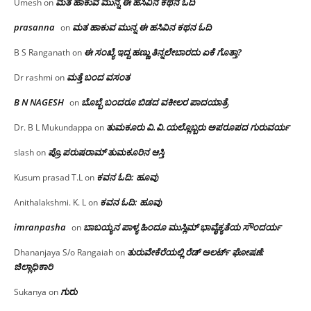
ಮತ ಹಾಕುವ ಮುನ್ನ ಈ ಹಸಿವಿನ ಕಥನ ಓದಿ
Umesh
on
prasanna
ಮತ ಹಾಕುವ ಮುನ್ನ ಈ ಹಸಿವಿನ ಕಥನ ಓದಿ
on
ಈ ಸಂಖ್ಯೆ ಇದ್ದ ಹಣ್ಣು ತಿನ್ನಲೇಬಾರದು ಏಕೆ ಗೊತ್ತಾ?
B S Ranganath
on
ಮತ್ತೆ ಬಂದ ವಸಂತ
Dr rashmi
on
B N NAGESH
ಬೊಬ್ಬೆ ಬಂದರೂ ಬಿಡದ ವಕೀಲರ ಪಾದಯಾತ್ರೆ
on
ತುಮಕೂರು‌ ವಿ.ವಿ.ಯಲ್ಲೊಬ್ಬರು ಅಪರೂಪದ ಗುರುವರ್ಯ
Dr. B L Mukundappa
on
ಪ್ರೊ.ಪರುಷರಾಮ್ ತುಮಕೂರಿನ ಆಸ್ತಿ
slash
on
ಕವನ ಓದಿ: ಹೂವು
Kusum prasad T.L
on
ಕವನ ಓದಿ: ಹೂವು
Anithalakshmi. K. L
on
imranpasha
ಬಾಬಯ್ಯನ ಪಾಳ್ಯ ಹಿಂದೂ ಮುಸ್ಲಿಮ್ ಭಾವೈಕ್ಯತೆಯ ಸೌಂದರ್ಯ
on
ತುರುವೇಕೆರೆಯಲ್ಲಿ ರೆಡ್ ಅಲರ್ಟ್ ಘೋಷಣೆ:
Dhananjaya S/o Rangaiah
on
ಜಿಲ್ಲಾಧಿಕಾರಿ
ಗುರು
Sukanya
on