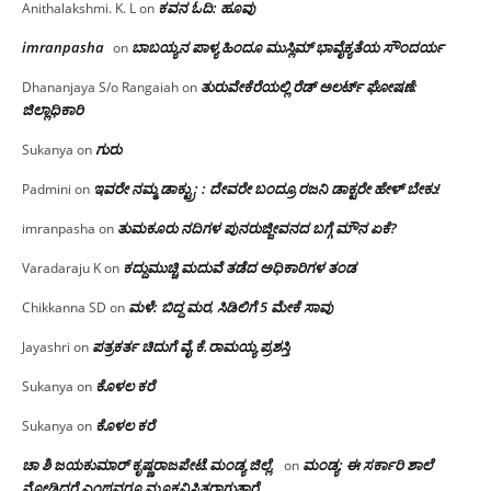
ಕವನ ಓದಿ: ಹೂವು
Anithalakshmi. K. L
on
imranpasha
ಬಾಬಯ್ಯನ ಪಾಳ್ಯ ಹಿಂದೂ ಮುಸ್ಲಿಮ್ ಭಾವೈಕ್ಯತೆಯ ಸೌಂದರ್ಯ
on
ತುರುವೇಕೆರೆಯಲ್ಲಿ ರೆಡ್ ಅಲರ್ಟ್ ಘೋಷಣೆ:
Dhananjaya S/o Rangaiah
on
ಜಿಲ್ಲಾಧಿಕಾರಿ
ಗುರು
Sukanya
on
ಇವರೇ ನಮ್ಮ ಡಾಕ್ಟ್ರು; : ದೇವರೇ ಬಂದ್ರೂ ರಜನಿ ಡಾಕ್ಟರೇ ಹೇಳ್ ಬೇಕು!
Padmini
on
ತುಮಕೂರು ನದಿಗಳ ಪುನರುಜ್ಜೀವನದ ಬಗ್ಗೆ ಮೌನ ಏಕೆ?
imranpasha
on
ಕದ್ದುಮುಚ್ಚಿ ಮದುವೆ ತಡೆದ ಅಧಿಕಾರಿಗಳ ತಂಡ
Varadaraju K
on
ಮಳೆ: ಬಿದ್ದ ಮರ, ಸಿಡಿಲಿಗೆ 5 ಮೇಕೆ ಸಾವು
Chikkanna SD
on
ಪತ್ರಕರ್ತ ಚಿದುಗೆ ವೈ.ಕೆ.ರಾಮಯ್ಯ ಪ್ರಶಸ್ತಿ
Jayashri
on
ಕೊಳಲ ಕರೆ
Sukanya
on
ಕೊಳಲ ಕರೆ
Sukanya
on
ಚಾ ಶಿ ಜಯಕುಮಾರ್ ಕೃಷ್ಣರಾಜಪೇಟೆ.ಮಂಡ್ಯ ಜಿಲ್ಲೆ.
ಮಂಡ್ಯ: ಈ ಸರ್ಕಾರಿ ಶಾಲೆ
on
ನೋಡಿದರೆ ಎಂಥವರೂ ಮೂಕವಿಸ್ಮಿತರಾಗುತ್ತಾರೆ…