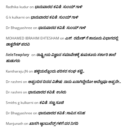
ಭಾನುವಾರದ ಕವಿತೆ: ಸುಂಯ್ ಗಾಳಿ
Radhika kudur
on
ಭಾನುವಾರದ ಕವಿತೆ: ಸುಂಯ್ ಗಾಳಿ
G k kulkarni
on
ಭಾನುವಾರದ ಕವಿತೆ: ಸುಂಯ್ ಗಾಳಿ
Dr Bhagyashree
on
ಎಸ್. ರಮೇಶ್ ಗೆ ಕಾನೂನು ವಿಭಾಗದಲ್ಲಿ
MOHAMED IBRAHIM EHTESHAM
on
ಡಾಕ್ಟರೇಟ್ ಪದವಿ
lieleTewplory
ರಾಷ್ಟ್ರೀಯ ವಿಜ್ಞಾನ ಸಮಾವೇಶಕ್ಕೆ‌ ತುಮಕೂರು ಸರ್ಕಾರಿ ಶಾಲೆ
on
ಹುಡುಗರು
ಹಳ್ಳಿಯಲ್ಲೊಂದು ಪರಿಸರ ಸಂಘ ಕಟ್ಟಿ…
Kantharaju JN
on
ಅಪ್ಪಂದಿರ ದಿನದ ವಿಶೇಷ: ನಾನು ಏನಾಗಿದ್ದೇನೋ‌ ಅದೆಲ್ಲವೂ ಅಪ್ಪನೇ…
Dr rashmi
on
ಭಾನುವಾರದ ಕವಿತೆ: ಉಸಿರು
Dr rashmi
on
ಕವಿತೆ: ಸಣ್ಣ ಸೂಜಿ
Smiths g kulkarni
on
ಭಾನುವಾರದ ಕವಿತೆ :ಸಾವಿನ ಸನಿಹ
Dr Bhagyashree
on
ಖಾಸಗಿ ಆ್ಯಂಬುಲೆನ್ಸ್ ಗಳಿಗೆ ದರ ನಿಗದಿ
Manjunath
on