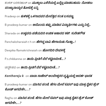
ಮುಕ್ಕಾಲು ಎಕೆರೆಯಲ್ಲಿ ಏನ್ನೆಲ್ಲ‌ ಮಾಡಬಹುದು: ನೋಡಲು
ಶಂಕರ್ ಬರಕನಹಾಲ್
on
ದಂಜ್ಯಾನಾಯ್ಕರ ತೋಟಕ್ಕೆ ಬನ್ನಿ
ತುಳಿತಕ್ಕೆ ಒಳಗಾದವರ ಮೇಲೆತ್ತಿದ ಸಂತ ಬಸವಣ್ಣ
Pradeep
on
ಅದೊಂದು ತಪ್ಪು ಮಾಡಿದ ವಿದ್ಯಾರ್ಥಿಗಳು ಎದ್ದು ನಿಲ್ಲಿ…
B pradeep kumar
on
ಉಳ್ಳವರು ಪಡೆಯದಿರಿ ಉಚಿತ ಆಹಾರದ ಕಿಟ್: ಸುರೇಶಗೌಡ
Sharada
on
ಹೇಗಿದ್ದ ಬಾವಿ ಹೇಗಾಯಿತು ಗೊತ್ತಾ…!
Panchaksharaiah t h
on
ಹೋಗದಿರಿ ದೇವಳಕ್ಕೆ
Deepika Ramakrishnaiah
on
ತಾಯಿ ಪ್ರೀತಿಗೆ ಬೆಲೆ ಕಟ್ಟಲಾದೀತೆ….?
P.t.chikkanna
on
ತಾಯಿ ಪ್ರೀತಿಗೆ ಬೆಲೆ ಕಟ್ಟಲಾದೀತೆ….?
ಚನ್ನಕೇಶವ
on
Kantharaju k
ಬಾಬಾ ಸಾಹೇಬ್ ಅಂಬೇಡ್ಕರರ ದೃಷ್ಟಿಯಲ್ಲಿ ಆದರ್ಶ ಭಾರತ
on
ಮಾಸಿದ ಪಂಚೆ, ಹೆಗಲ ಮೇಲೆ ಟವಲ್‌ ಇವು ಮಾತ್ರ ರೈತರ ಡ್ರೆಸ್‌
B pradeep kumar
on
ಕೋಡ್ ಆಗಬೇಕೇ…..?‌
ಮಾಸಿದ ಪಂಚೆ, ಹೆಗಲ ಮೇಲೆ ಟವಲ್‌ ಇವು ಮಾತ್ರ ರೈತರ ಡ್ರೆಸ್‌ ಕೋಡ್
Raghu
on
ಆಗಬೇಕೇ…..?‌