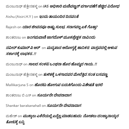
IAS ಅಧಿಕಾರಿ ಮಣಿವಣ್ಣನ್ ವರ್ಗಾವಣೆಗೆ ಹೆಚ್ಚಿದ‌ ವಿರೋಧ
ಮಂಜುನಾಥ್ ಹೆತ್ತೇನಹಳ್ಳಿ
on
ಇಂದು ತಾಯಂದಿರ ದಿನವಂತೆ
Aishu (Aisiri.H.Y )
on
ಯಾರ ಜೀವನವೂ ಅಷ್ಟು ಸುಲಭ, ಸರಾಗವಲ್ಲ ಏಕೆ ಗೊತ್ತಾ?
Rajesh
on
ಜಂಗಮವಾಣಿ ಜಾಗದೊಳ್ ಮೂಕಪ್ರೇಕ್ಷಕ ನಾವಿಂದು
ಶಾಂತರಾಜು
on
ನವೀನ್ ಕುಮಾರ್ ಪಿ ಆರ್
ಮದ್ಯಪಾನ ಆರೋಗ್ಯಕ್ಕೆ ಹಾನಿಕರ; ವಾಸ್ತವದಲ್ಲಿ ಅಳುವ
on
ಸರ್ಕಾರಕ್ಕೆ ಲಾಭಕರ..!!
ಸಾಲದ ಸಂಕಟ ಒಂಥರಾ ಹೊರ ಹೊಮ್ಮದ ಗಾಯ..!!
ಮಂಜುನಾಥ್
on
ತುಳಿತಕ್ಕೆ ಒಳಗಾದವರ ಮೇಲೆತ್ತಿದ ಸಂತ ಬಸವಣ್ಣ
ಮಂಜುನಾಥ್ ಹೆತ್ತೇನಹಳ್ಳಿ
on
ಹೊರಟು ಹೋಗುವ ಬದುಕಿಗೊಂದು ವಿಶೇಷತೆ ಇರಲಿ
Mallikarjuna S
on
ಸೂರ್ಯನೇ ದೇವರಾದಾಗ
ಶಾಂತರಾಜು ಬಿ ಎಸ್
on
ಸೂರ್ಯನೇ ದೇವರಾದಾಗ
Shankar barakanahall
on
ಮುಕ್ಕಾಲು ಎಕೆರೆಯಲ್ಲಿ ಏನ್ನೆಲ್ಲ‌ ಮಾಡಬಹುದು: ನೋಡಲು ದಂಜ್ಯಾನಾಯ್ಕರ
ಮಹೇಶ್
on
ತೋಟಕ್ಕೆ ಬನ್ನಿ