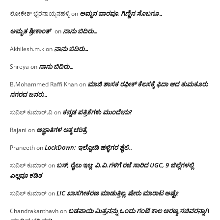
ಅಮ್ಮನ ವಾರವೂ, ಗಿಣ್ಣಿನ ಸೊಬಗೂ…
ಲೋಕೇಶ್ ಭೈರನಾಯ್ಕನಹಳ್ಳಿ
on
ಅಮೃತ ಶ್ರೀಕಾಂತ್
ನಾನು ಬಿದಿರು…
on
ನಾನು ಬಿದಿರು…
Akhilesh.m.k
on
ನಾನು ಬಿದಿರು…
Shreya
on
ಮಾಜಿ ಶಾಸಕ ರಫೀಕ್ ಕೆಲಸಕ್ಕೆ ಫಿದಾ ಆದ ತುಮಕೂರು
B.Mohammed Raffi Khan
on
ನಗರದ ಜನರು…
ಕನ್ನಡ ಪತ್ರಿಕೆಗಳು ಮುಂದೇನು?
ಸುನಿಲ್ ಕುಮಾರ್.ವಿ
on
ಅಜ್ಞಾತಿಗಳ ಆತ್ಮ ಚರಿತ್ರೆ
Rajani
on
LockDown: ಇಲ್ನೋಡಿ ಹಳ್ಳಿಗರ ಶೈಲಿ..
Praneeth
on
ಬಸ್, ರೈಲು ಇಲ್ಲ; ವಿ.ವಿ.ಗಳಿಗೆ ರಜೆ ಸಾರಿದ UGC, 9 ಜಿಲ್ಲೆಗಳಲ್ಲಿ
ಸುನಿಲ್ ಕುಮಾರ್
on
ಎಲ್ಲವೂ ಕಡಿತ
LIC ಖಾಸಗೀಕರಣ ಮಾಡುತ್ತಿಲ್ಲ, ಷೇರು ಮಾರಾಟ ಅಷ್ಟೇ
ಸುನಿಲ್ ಕುಮಾರ್
on
ಬಡಪಾಯಿ ಮಿತ್ರನನ್ನು ಒಂದು ಗಂಟೆ ಕಾಲ ಅರಣ್ಯ ಸಚಿವರನ್ನಾಗಿ
Chandrakanthavh
on