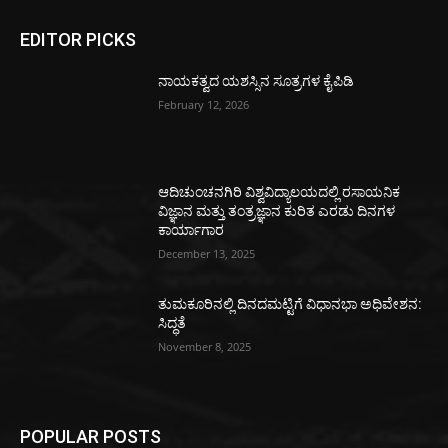
EDITOR PICKS
ನಾಯಕತ್ವದ ಯಶಸ್ಸಿನ ಸೂತ್ರಗಳ ಕೈಪಿಡಿ
February 12, 2026
ಆದಿಚುಂಚನಗಿರಿ ವಿಶ್ವವಿದ್ಯಾಲಯದಲ್ಲಿ ರಸಾಯನಿಕ
ವಿಜ್ಞಾನ ಮತ್ತು ತಂತ್ರಜ್ಞಾನ ಕುರಿತ ಎರಡು ದಿನಗಳ
ಕಾರ್ಯಾಗಾರ
December 13, 2025
ತುಮಕೂರಿನಲ್ಲಿ ದಿನದಮಟ್ಟಿಗೆ ವಿಧಾನಭಾ ಅಧಿವೇಶನ:
ಸಿದ್ಧತೆ
November 8, 2025
POPULAR POSTS