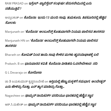
ಇಸ್ರೇಲ್ -ಪ್ಯಾಲಿಸ್ತೇನ್ ಸಂಘರ್ಷ:ಜೆರುಸಲೇಮಿನಲ್ಲಿ ಏನು
RAM PRASAD
on
ನಡೆಯುತ್ತಿದೆ ?
ಕೊರೊನಾ: ಇಂದು 13 ಮಂದಿ ಸಾವು, ತುಮಕೂರು, ತಿಪಟೂರಿನಲ್ಲಿ ಹೆಚ್ಚಿದ
ಅಲ್ಲಾಬಕಾಶ್
on
ಸೋಂಕು
‘ಕೊರೊನಾ’ ಅಂಬುಲೆನ್ಸ್ ಕೊಡುವಾಗಲೇ ನಿಯಮ ಪಾಲಿಸದ ಶಾಸಕರು!
Manjunath
on
‘ಕೊರೊನಾ’ ಅಂಬುಲೆನ್ಸ್ ಕೊಡುವಾಗಲೇ ನಿಯಮ ಪಾಲಿಸದ
Manjunath HN
on
ಶಾಸಕರು!
ಕೋವಿಡ್ ನಿಂದ ತಾಯಿ ಸಾವು ಕೇಳಿದ ಮಗಳು ಹೃದಯಾಘಾತಕ್ಕೆ ಬಲಿ
Bharath
on
ಭಾನುವಾರದ ಕವಿತೆ: ಕೊರೊನಾ ಪೀಡಿತರು ಓದಲೇಬೇಕಾದ- ನದಿ
Prakash. B
on
ಕೋರೋಣ
G L Devaraja
on
ಆಸ್ತಿಯಲ್ಲಿ ಹೆಣ್ಣು ಮಕ್ಕಳಿಗೆ ಸಮಭಾಗ; ಅಂಬೇಡ್ಕರ್
ಚಾ ಶಿ ಜಯಕುಮಾರ್ ಕೃಷ್ಣರಾಜಪೇಟೆ
on
ಏನು ಹೇಳಿದ್ರು ಗೊತ್ತಾ, ಏನ್ ತ್ಯಾಗ ಮಾಡಿದ್ರು ಗೊತ್ತಾ…
ಥಾಮ್ಸನ್ ರಾಯಿಟರ್ಸ್ ವರದಿಯೂ ಭಾರತದಲ್ಲಿ ಹೆಣ್ಣಿನ ಸ್ಥಾನ‌
Nagashtee
on
ಥಾಮ್ಸನ್ ರಾಯಿಟರ್ಸ್ ವರದಿಯೂ ಭಾರತದಲ್ಲಿ ಹೆಣ್ಣಿನ ಸ್ಥಾನ‌
ಆರ್.ಸಿ.ಮಹೇಶ್
on