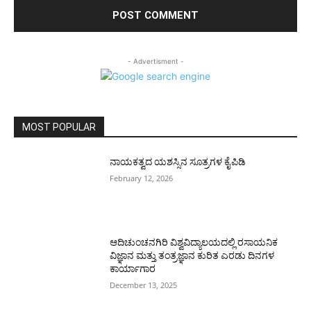
- Advertisment -
MOST POPULAR
ನಾಯಕತ್ವದ ಯಶಸ್ಸಿನ ಸೂತ್ರಗಳ ಕೈಪಿಡಿ
February 12, 2026
ಆದಿಚುಂಚನಗಿರಿ ವಿಶ್ವವಿದ್ಯಾಲಯದಲ್ಲಿ ರಸಾಯನಿಕ
ವಿಜ್ಞಾನ ಮತ್ತು ತಂತ್ರಜ್ಞಾನ ಕುರಿತ ಎರಡು ದಿನಗಳ
ಕಾರ್ಯಾಗಾರ
December 13, 2025