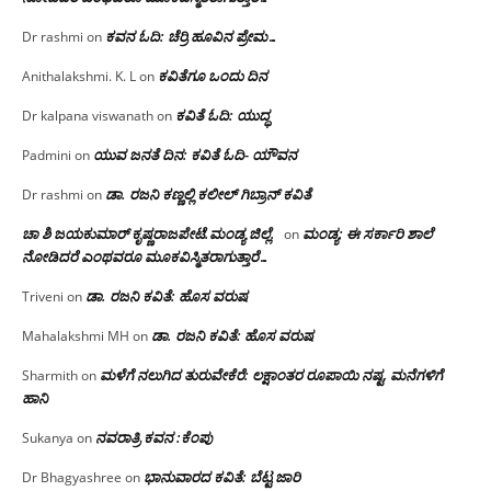
ಕವನ ಓದಿ: ಚೆರ್ರಿ ಹೂವಿನ ಪ್ರೇಮ…
Dr rashmi
on
ಕವಿತೆಗೂ ಒಂದು ದಿನ
Anithalakshmi. K. L
on
ಕವಿತೆ ಓದಿ: ಯುದ್ಧ
Dr kalpana viswanath
on
ಯುವ ಜನತೆ ದಿನ: ಕವಿತೆ ಓದಿ- ಯೌವನ
Padmini
on
ಡಾ. ರಜನಿ‌ ಕಣ್ಣಲ್ಲಿ ಕಲೀಲ್ ಗಿಬ್ರಾನ್ ಕವಿತೆ
Dr rashmi
on
ಚಾ ಶಿ ಜಯಕುಮಾರ್ ಕೃಷ್ಣರಾಜಪೇಟೆ.ಮಂಡ್ಯ ಜಿಲ್ಲೆ.
ಮಂಡ್ಯ: ಈ ಸರ್ಕಾರಿ ಶಾಲೆ
on
ನೋಡಿದರೆ ಎಂಥವರೂ ಮೂಕವಿಸ್ಮಿತರಾಗುತ್ತಾರೆ…
ಡಾ. ರಜನಿ ಕವಿತೆ: ಹೊಸ ವರುಷ
Triveni
on
ಡಾ. ರಜನಿ ಕವಿತೆ: ಹೊಸ ವರುಷ
Mahalakshmi MH
on
ಮಳೆಗೆ ನಲುಗಿದ ತುರುವೇಕೆರೆ: ಲಕ್ಷಾಂತರ ರೂಪಾಯಿ ನಷ್ಟ, ಮನೆಗಳಿಗೆ
Sharmith
on
ಹಾನಿ
ನವರಾತ್ರಿ ಕವನ :ಕೆಂಪು
Sukanya
on
ಭಾನುವಾರದ ಕವಿತೆ: ಬೆಟ್ಟ ಜಾರಿ
Dr Bhagyashree
on