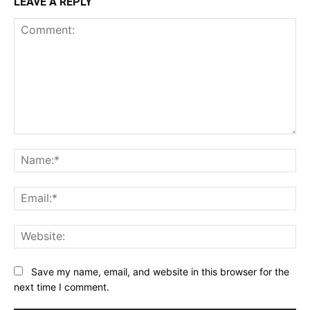
LEAVE A REPLY
Comment:
Na
Ema
Web
Save my name, email, and website in this browser for the
next time I comment.