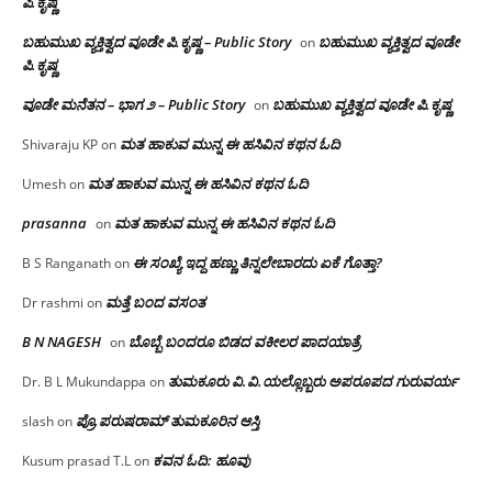
ಪಿ.ಕೃಷ್ಣ
ಬಹುಮುಖ ವ್ಯಕ್ತಿತ್ವದ ವೂಡೇ ಪಿ.ಕೃಷ್ಣ – Public Story
ಬಹುಮುಖ ವ್ಯಕ್ತಿತ್ವದ ವೂಡೇ
on
ಪಿ.ಕೃಷ್ಣ
ವೂಡೇ ಮನೆತನ – ಭಾಗ ೨ – Public Story
ಬಹುಮುಖ ವ್ಯಕ್ತಿತ್ವದ ವೂಡೇ ಪಿ.ಕೃಷ್ಣ
on
ಮತ ಹಾಕುವ ಮುನ್ನ ಈ ಹಸಿವಿನ ಕಥನ ಓದಿ
Shivaraju KP
on
ಮತ ಹಾಕುವ ಮುನ್ನ ಈ ಹಸಿವಿನ ಕಥನ ಓದಿ
Umesh
on
prasanna
ಮತ ಹಾಕುವ ಮುನ್ನ ಈ ಹಸಿವಿನ ಕಥನ ಓದಿ
on
ಈ ಸಂಖ್ಯೆ ಇದ್ದ ಹಣ್ಣು ತಿನ್ನಲೇಬಾರದು ಏಕೆ ಗೊತ್ತಾ?
B S Ranganath
on
ಮತ್ತೆ ಬಂದ ವಸಂತ
Dr rashmi
on
B N NAGESH
ಬೊಬ್ಬೆ ಬಂದರೂ ಬಿಡದ ವಕೀಲರ ಪಾದಯಾತ್ರೆ
on
ತುಮಕೂರು‌ ವಿ.ವಿ.ಯಲ್ಲೊಬ್ಬರು ಅಪರೂಪದ ಗುರುವರ್ಯ
Dr. B L Mukundappa
on
ಪ್ರೊ.ಪರುಷರಾಮ್ ತುಮಕೂರಿನ ಆಸ್ತಿ
slash
on
ಕವನ ಓದಿ: ಹೂವು
Kusum prasad T.L
on