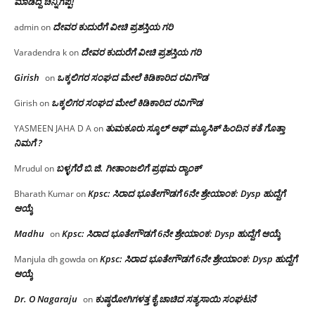
ಮಾಡಿದ್ದ ಚನ್ನಿಗಪ್ಪ!
ದೇವರ ಕುದುರೆಗೆ ವೀಚಿ ಪ್ರಶಸ್ತಿಯ ಗರಿ
admin
on
ದೇವರ ಕುದುರೆಗೆ ವೀಚಿ ಪ್ರಶಸ್ತಿಯ ಗರಿ
Varadendra k
on
Girish
ಒಕ್ಕಲಿಗರ ಸಂಘದ ಮೇಲೆ ಕಿಡಿಕಾರಿದ ರವಿಗೌಡ
on
ಒಕ್ಕಲಿಗರ ಸಂಘದ ಮೇಲೆ ಕಿಡಿಕಾರಿದ ರವಿಗೌಡ
Girish
on
ತುಮಕೂರು ಸ್ಕೂಲ್ ಆಫ್ ಮ್ಯೂಸಿಕ್ ಹಿಂದಿನ ಕತೆ ಗೊತ್ತಾ
YASMEEN JAHA D A
on
ನಿಮಗೆ ?
ಬಳ್ಳಗೆರೆ ಬಿ.ಜಿ. ಗೀತಾಂಜಲಿಗೆ ಪ್ರಥಮ ರ‌್ಯಾಂಕ್
Mrudul
on
Kpsc: ಸಿರಾದ ಭೂತೇಗೌಡಗೆ 6ನೇ ಶ್ರೇಯಾಂಕ: Dysp ಹುದ್ದೆಗೆ
Bharath Kumar
on
ಆಯ್ಕೆ
Madhu
Kpsc: ಸಿರಾದ ಭೂತೇಗೌಡಗೆ 6ನೇ ಶ್ರೇಯಾಂಕ: Dysp ಹುದ್ದೆಗೆ ಆಯ್ಕೆ
on
Kpsc: ಸಿರಾದ ಭೂತೇಗೌಡಗೆ 6ನೇ ಶ್ರೇಯಾಂಕ: Dysp ಹುದ್ದೆಗೆ
Manjula dh gowda
on
ಆಯ್ಕೆ
Dr. O Nagaraju
ಕುಷ್ಠರೋಗಿಗಳತ್ತ ಕೈ ಚಾಚಿದ ಸತ್ಯಸಾಯಿ ಸಂಘಟನೆ
on