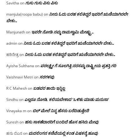
ಗುಸು ಗುಸು ಪಿಸು ಪಿಸು
Savitha
on
ನೀನು ಓದು ಬರಹ ಕಲಿತಿದ್ದರೆ ಇವರಿಗೆ ಋಣಿಯಾಗಿರಲೇ
manjula(roopa babu)
on
ಬೇಕು…
ಇವರೇ‌ ನೋಡಿ‌ ನಮ್ಮ‌ ರಾಮಸ್ವಾಮಿ ಮೇಷ್ಟ್ರು…
Manjunath
on
ನೀನು ಓದು ಬರಹ ಕಲಿತಿದ್ದರೆ ಇವರಿಗೆ ಋಣಿಯಾಗಿರಲೇ ಬೇಕು…
admin
on
ನೀನು ಓದು ಬರಹ ಕಲಿತಿದ್ದರೆ ಇವರಿಗೆ ಋಣಿಯಾಗಿರಲೇ ಬೇಕು…
ಹರಿನೇತ್ರ
on
ವರಲಕ್ಷ್ಮೀ ಗೆ ಸೂಲಗಿತ್ತಿ ನರಸಮ್ಮ‌ ರಾಷ್ಟ್ರೀಯ ಪ್ರಶಸ್ತಿ ಗರಿ
Ayisha Sulthana
on
ಸರಗಳವು
Vaishnavi Metri
on
ಬಡವರ ತಾಯಿ ಇನ್ನಿಲ್ಲ
R C Mahesh
on
ಎಲ್ಲರೂ ನೋಡಿ, ಕಲಿಯಬೇಕಾದ ‘ಒಳಿತು ಮಾಡು ಮನುಸಾ’
Sindhu
on
ಬಿಲ್ ಮೇಲೆ ನಿನ್ನ ಹೆಸರು ಬರೆದಿಡುತ್ತೇನೆ!
Vinayaka m
on
ಹಸು ಸಾಕಣೆದಾರರಿಗೆ ಬಂದಿದೆ ಹೊಸ ಹಸಿರು ಮೇವು
Suresh
on
ಮದಲಿಂಗನ ಕಣಿವೆಯಲ್ಲಿ ಕಂಡ ವಿಷಕನ್ಯೆ ಹೂವು
ಹನು ಬಿಎನ
on