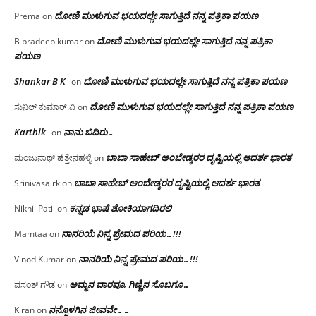
ದೋಣಿ ಮುಳುಗುವ ಭಯದಲ್ಲೇ ಸಾಗುತ್ತಿದೆ ನನ್ನ ಪತ್ರಿಕಾ ಪಯಣ
Prema
on
ದೋಣಿ ಮುಳುಗುವ ಭಯದಲ್ಲೇ ಸಾಗುತ್ತಿದೆ ನನ್ನ ಪತ್ರಿಕಾ
B pradeep kumar
on
ಪಯಣ
Shankar B K
ದೋಣಿ ಮುಳುಗುವ ಭಯದಲ್ಲೇ ಸಾಗುತ್ತಿದೆ ನನ್ನ ಪತ್ರಿಕಾ ಪಯಣ
on
ದೋಣಿ ಮುಳುಗುವ ಭಯದಲ್ಲೇ ಸಾಗುತ್ತಿದೆ ನನ್ನ ಪತ್ರಿಕಾ ಪಯಣ
ಸುನಿಲ್ ಕುಮಾರ್.ವಿ
on
Karthik
ನಾನು ಬಿದಿರು…
on
ಬಾಬಾ ಸಾಹೇಬ್ ಅಂಬೇಡ್ಕರರ ದೃಷ್ಟಿಯಲ್ಲಿ ಆದರ್ಶ ಭಾರತ
ಮಂಜುನಾಥ್ ಹೆತ್ತೇನಹಳ್ಳಿ
on
ಬಾಬಾ ಸಾಹೇಬ್ ಅಂಬೇಡ್ಕರರ ದೃಷ್ಟಿಯಲ್ಲಿ ಆದರ್ಶ ಭಾರತ
Srinivasa rk
on
ಕನ್ನಡ ಭಾಷೆ ಶೋಕಿಯಾಗದಿರಲಿ
Nikhil Patil
on
ನಾನರಿಯೆ ನಿನ್ನ ಪ್ರೇಮದ ಪರಿಯ…!!!
Mamtaa
on
ನಾನರಿಯೆ ನಿನ್ನ ಪ್ರೇಮದ ಪರಿಯ…!!!
Vinod Kumar
on
ಅಮ್ಮನ ವಾರವೂ, ಗಿಣ್ಣಿನ ಸೊಬಗೂ…
ವಸಂತ್ ಗೌಡ
on
ನನ್ನೊಳಗಿನ ಜೀವವೇ……
Kiran
on