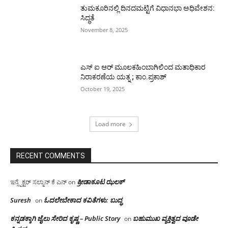
ತುಮಕೂರಿನಲ್ಲಿ ದಿನದಮಟ್ಟಿಗೆ ವಿಧಾನಭಾ ಅಧಿವೇಶನ:
ಸಿದ್ಧತೆ
November 8, 2025
ಎಸ್ ಐ ಆರ್ ಮೂಲಕಹಿಂಬಾಗಿಲಿಂದ ಮತಾಧಿಕಾರ
ನಿರಾಕರಣೆಯ ಯತ್ನ ; ಕಾಂ.ಪ್ರಕಾಶ್
October 19, 2025
Load more
RECENT COMMENTS
ಕ್ರೀಡಾಕೂಟ ಝಲಕ್
ಇನ್ಸ್ಪೆಕ್ಟರ್ ಸಲ್ಮಾನ್ ಕೆ ಎನ್
on
Suresh
ಓದಲೇಬೇಕಾದ‌ ಕವಿತೆಗಳು: ಬುದ್ಧ
on
ಕನ್ನಡಕ್ಕಾಗಿ ಜೈಲು ಸೇರಿದ ಕೃಷ್ಣ – Public Story
ಬಹುಮುಖ ವ್ಯಕ್ತಿತ್ವದ ವೂಡೇ
on