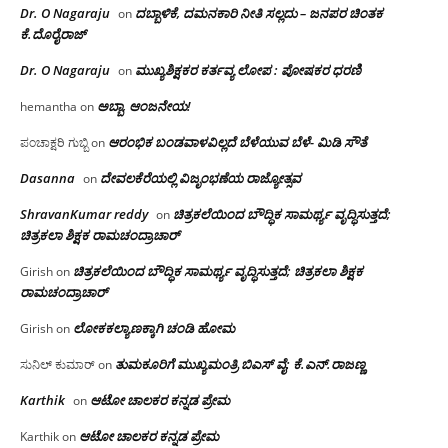
Dr. O Nagaraju
ದಬ್ಬಾಳಿಕೆ, ದಮನಕಾರಿ ನೀತಿ ಸಲ್ಲದು – ಜನಪರ ಚಿಂತಕ
on
ಕೆ.ದೊರೈರಾಜ್
Dr. O Nagaraju
ಮುಖ್ಯಶಿಕ್ಷಕರ ಕರ್ತವ್ಯ ಲೋಪ : ಪೋಷಕರ ಧರಣಿ
on
ಅಬ್ಬಾ, ಆಂಜನೇಯ!
hemantha
on
ಆರಂಭಿಕ ಬಂಡವಾಳವಿಲ್ಲದೆ ಬೆಳೆಯುವ ಬೆಳೆ- ಮಿಡಿ ಸೌತೆ
ಪಂಚಾಕ್ಷರಿ ಗುಬ್ಬಿ
on
Dasanna
ದೇವಲಕೆರೆಯಲ್ಲಿ ವಿಜೃಂಭಣೆಯ ರಾಜ್ಯೋತ್ಸವ
on
ShravanKumar reddy
ಚಿತ್ರಕಲೆಯಿಂದ ಬೌದ್ಧಿಕ ಸಾಮರ್ಥ್ಯ ವೃದ್ಧಿಸುತ್ತದೆ;
on
ಚಿತ್ರಕಲಾ ಶಿಕ್ಷಕ ರಾಮಚಂದ್ರಾಚಾರ್
ಚಿತ್ರಕಲೆಯಿಂದ ಬೌದ್ಧಿಕ ಸಾಮರ್ಥ್ಯ ವೃದ್ಧಿಸುತ್ತದೆ; ಚಿತ್ರಕಲಾ ಶಿಕ್ಷಕ
Girish
on
ರಾಮಚಂದ್ರಾಚಾರ್
ಲೋಕಕಲ್ಯಾಣಕ್ಕಾಗಿ ಚಂಡಿ ಹೋಮ
Girish
on
ತುಮಕೂರಿಗೆ ಮುಖ್ಯಮಂತ್ರಿ ಬಿಎಸ್ ವೈ: ಕೆ.ಎನ್.ರಾಜಣ್ಣ
ಸುನಿಲ್ ಕುಮಾರ್
on
Karthik
ಆಟೋ ಚಾಲಕರ ಕನ್ನಡ ಪ್ರೇಮ
on
ಆಟೋ ಚಾಲಕರ ಕನ್ನಡ ಪ್ರೇಮ
Karthik
on