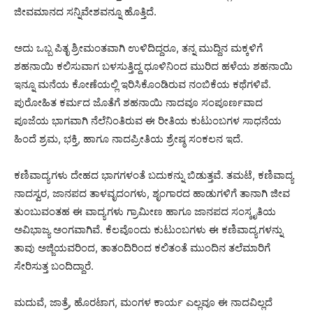
ಜೀವಮಾನದ ಸನ್ನಿವೇಶವನ್ನೂ ಹೊತ್ತಿದೆ.
ಅದು ಒಬ್ಬ ಪಿತೃ ಶ್ರೀಮಂತವಾಗಿ ಉಳಿದಿದ್ದರೂ, ತನ್ನ ಮುದ್ದಿನ ಮಕ್ಕಳಿಗೆ
ಶಹನಾಯಿ ಕಲಿಸುವಾಗ ಬಳಸುತ್ತಿದ್ದ ಧೂಳಿನಿಂದ ಮುರಿದ ಹಳೆಯ ಶಹನಾಯಿ
ಇನ್ನೂ ಮನೆಯ ಕೋಣೆಯಲ್ಲಿ ಇರಿಸಿಕೊಂಡಿರುವ ನಂಬಿಕೆಯ ಕಥೆಗಳಿವೆ.
ಪುರೋಹಿತ ಕರ್ಮದ ಜೊತೆಗೆ ಶಹನಾಯಿ ನಾದವೂ ಸಂಪೂರ್ಣವಾದ
ಪೂಜೆಯ ಭಾಗವಾಗಿ ನೆಲೆನಿಂತಿರುವ ಈ ರೀತಿಯ ಕುಟುಂಬಗಳ ಸಾಧನೆಯ
ಹಿಂದೆ ಶ್ರಮ, ಭಕ್ತಿ, ಹಾಗೂ ನಾದಪ್ರೀತಿಯ ಶ್ರೇಷ್ಠ ಸಂಕಲನ ಇದೆ.
ಕಣಿವಾದ್ಯಗಳು ದೇಹದ ಭಾಗಗಳಂತೆ ಬದುಕನ್ನು ಬಿಡುತ್ತವೆ. ತಮಟೆ, ಕಣಿವಾದ್ಯ
ನಾದಸ್ವರ, ಜಾನಪದ ತಾಳವೃದಂಗಳು, ಶೃಂಗಾರದ ಹಾಡುಗಳಿಗೆ ತಾನಾಗಿ ಜೀವ
ತುಂಬುವಂತಹ ಈ ವಾದ್ಯಗಳು ಗ್ರಾಮೀಣ ಹಾಗೂ ಜಾನಪದ ಸಂಸ್ಕೃತಿಯ
ಅವಿಭಾಜ್ಯ ಅಂಗವಾಗಿವೆ. ಕೆಲವೊಂದು ಕುಟುಂಬಗಳು ಈ ಕಣಿವಾದ್ಯಗಳನ್ನು
ತಾವು ಅಜ್ಜಿಯವರಿಂದ, ತಾತಂದಿರಿಂದ ಕಲಿತಂತೆ ಮುಂದಿನ ತಲೆಮಾರಿಗೆ
ಸೇರಿಸುತ್ತ ಬಂದಿದ್ದಾರೆ.
ಮದುವೆ, ಜಾತ್ರೆ, ಹೊರಟಾಗ, ಮಂಗಳ ಕಾರ್ಯ ಎಲ್ಲವೂ ಈ ನಾದವಿಲ್ಲದೆ