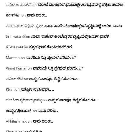
ದೋಣಿ ಮುಳುಗುವ ಭಯದಲ್ಲೇ ಸಾಗುತ್ತಿದೆ ನನ್ನ ಪತ್ರಿಕಾ ಪಯಣ
ಸುನಿಲ್ ಕುಮಾರ್.ವಿ
on
Karthik
ನಾನು ಬಿದಿರು…
on
ಬಾಬಾ ಸಾಹೇಬ್ ಅಂಬೇಡ್ಕರರ ದೃಷ್ಟಿಯಲ್ಲಿ ಆದರ್ಶ ಭಾರತ
ಮಂಜುನಾಥ್ ಹೆತ್ತೇನಹಳ್ಳಿ
on
ಬಾಬಾ ಸಾಹೇಬ್ ಅಂಬೇಡ್ಕರರ ದೃಷ್ಟಿಯಲ್ಲಿ ಆದರ್ಶ ಭಾರತ
Srinivasa rk
on
ಕನ್ನಡ ಭಾಷೆ ಶೋಕಿಯಾಗದಿರಲಿ
Nikhil Patil
on
ನಾನರಿಯೆ ನಿನ್ನ ಪ್ರೇಮದ ಪರಿಯ…!!!
Mamtaa
on
ನಾನರಿಯೆ ನಿನ್ನ ಪ್ರೇಮದ ಪರಿಯ…!!!
Vinod Kumar
on
ಅಮ್ಮನ ವಾರವೂ, ಗಿಣ್ಣಿನ ಸೊಬಗೂ…
ವಸಂತ್ ಗೌಡ
on
ನನ್ನೊಳಗಿನ ಜೀವವೇ……
Kiran
on
ಅಮ್ಮನ ವಾರವೂ, ಗಿಣ್ಣಿನ ಸೊಬಗೂ…
ಲೋಕೇಶ್ ಭೈರನಾಯ್ಕನಹಳ್ಳಿ
on
ಅಮೃತ ಶ್ರೀಕಾಂತ್
ನಾನು ಬಿದಿರು…
on
ನಾನು ಬಿದಿರು…
Akhilesh.m.k
on
ನಾನು ಬಿದಿರು…
Shreya
on