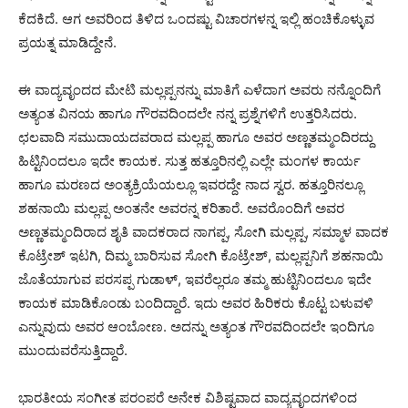
ಕೆದಕಿದೆ. ಆಗ ಅವರಿಂದ ತಿಳಿದ ಒಂದಷ್ಟು ವಿಚಾರಗಳನ್ನ ಇಲ್ಲಿ ಹಂಚಿಕೊಳ್ಳುವ
ಪ್ರಯತ್ನ ಮಾಡಿದ್ದೇನೆ.
ಈ ವಾದ್ಯವೃಂದದ ಮೇಟಿ ಮಲ್ಲಪ್ಪನನ್ನು ಮಾತಿಗೆ ಎಳೆದಾಗ ಅವರು ನನ್ನೊಂದಿಗೆ
ಅತ್ಯಂತ ವಿನಯ ಹಾಗೂ ಗೌರವದಿಂದಲೇ ನನ್ನ ಪ್ರಶ್ನೆಗಳಿಗೆ ಉತ್ತರಿಸಿದರು.
ಛಲವಾದಿ ಸಮುದಾಯದವರಾದ ಮಲ್ಲಪ್ಪ ಹಾಗೂ ಅವರ ಅಣ್ಣತಮ್ಮಂದಿರದ್ದು
ಹಿಟ್ಟಿನಿಂದಲೂ ಇದೇ ಕಾಯಕ. ಸುತ್ತ ಹತ್ತೂರಿನಲ್ಲಿ ಎಲ್ಲೇ ಮಂಗಳ ಕಾರ್ಯ
ಹಾಗೂ ಮರಣದ ಅಂತ್ಯಕ್ರಿಯೆಯಲ್ಲೂ ಇವರದ್ದೇ ನಾದ ಸ್ವರ. ಹತ್ತೂರಿನಲ್ಲೂ
ಶಹನಾಯಿ ಮಲ್ಲಪ್ಪ ಅಂತನೇ ಅವರನ್ನ ಕರಿತಾರೆ. ಅವರೊಂದಿಗೆ ಅವರ
ಅಣ್ಣತಮ್ಮಂದಿರಾದ ಶೃತಿ ವಾದಕರಾದ ನಾಗಪ್ಪ, ಸೋಗಿ ಮಲ್ಲಪ್ಪ, ಸಮ್ಮಾಳ ವಾದಕ
ಕೊಟ್ರೇಶ್ ಇಟಗಿ, ದಿಮ್ಮ ಬಾರಿಸುವ ಸೋಗಿ ಕೊಟ್ರೇಶ್, ಮಲ್ಲಪ್ಪನಿಗೆ ಶಹನಾಯಿ
ಜೊತೆಯಾಗುವ ಪರಸಪ್ಪ ಗುಡಾಳ್, ಇವರೆಲ್ಲರೂ ತಮ್ಮ ಹುಟ್ಟಿನಿಂದಲೂ ಇದೇ
ಕಾಯಕ ಮಾಡಿಕೊಂಡು ಬಂದಿದ್ದಾರೆ. ಇದು ಅವರ ಹಿರಿಕರು ಕೊಟ್ಟ ಬಳುವಳಿ
ಎನ್ನುವುದು ಅವರ ಆಂಬೋಣ. ಅದನ್ನು ಅತ್ಯಂತ ಗೌರವದಿಂದಲೇ ಇಂದಿಗೂ
ಮುಂದುವರೆಸುತ್ತಿದ್ದಾರೆ.
ಭಾರತೀಯ ಸಂಗೀತ ಪರಂಪರೆ ಅನೇಕ ವಿಶಿಷ್ಟವಾದ ವಾದ್ಯವೃಂದಗಳಿಂದ