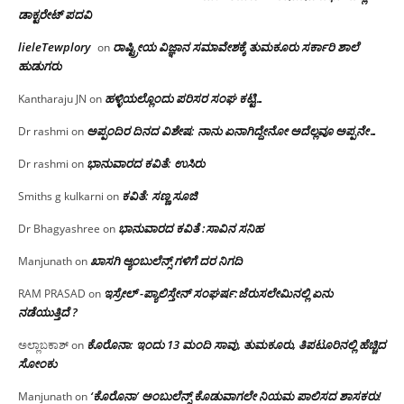
ಡಾಕ್ಟರೇಟ್ ಪದವಿ
lieleTewplory
ರಾಷ್ಟ್ರೀಯ ವಿಜ್ಞಾನ ಸಮಾವೇಶಕ್ಕೆ‌ ತುಮಕೂರು ಸರ್ಕಾರಿ ಶಾಲೆ
on
ಹುಡುಗರು
ಹಳ್ಳಿಯಲ್ಲೊಂದು ಪರಿಸರ ಸಂಘ ಕಟ್ಟಿ…
Kantharaju JN
on
ಅಪ್ಪಂದಿರ ದಿನದ ವಿಶೇಷ: ನಾನು ಏನಾಗಿದ್ದೇನೋ‌ ಅದೆಲ್ಲವೂ ಅಪ್ಪನೇ…
Dr rashmi
on
ಭಾನುವಾರದ ಕವಿತೆ: ಉಸಿರು
Dr rashmi
on
ಕವಿತೆ: ಸಣ್ಣ ಸೂಜಿ
Smiths g kulkarni
on
ಭಾನುವಾರದ ಕವಿತೆ :ಸಾವಿನ ಸನಿಹ
Dr Bhagyashree
on
ಖಾಸಗಿ ಆ್ಯಂಬುಲೆನ್ಸ್ ಗಳಿಗೆ ದರ ನಿಗದಿ
Manjunath
on
ಇಸ್ರೇಲ್ -ಪ್ಯಾಲಿಸ್ತೇನ್ ಸಂಘರ್ಷ:ಜೆರುಸಲೇಮಿನಲ್ಲಿ ಏನು
RAM PRASAD
on
ನಡೆಯುತ್ತಿದೆ ?
ಕೊರೊನಾ: ಇಂದು 13 ಮಂದಿ ಸಾವು, ತುಮಕೂರು, ತಿಪಟೂರಿನಲ್ಲಿ ಹೆಚ್ಚಿದ
ಅಲ್ಲಾಬಕಾಶ್
on
ಸೋಂಕು
‘ಕೊರೊನಾ’ ಅಂಬುಲೆನ್ಸ್ ಕೊಡುವಾಗಲೇ ನಿಯಮ ಪಾಲಿಸದ ಶಾಸಕರು!
Manjunath
on