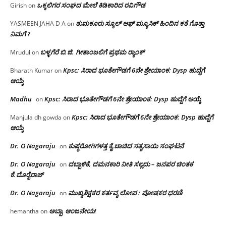
ಒಕ್ಕಲಿಗರ ಸಂಘದ ಮೇಲೆ ಕಿಡಿಕಾರಿದ ರವಿಗೌಡ
Girish
on
ತುಮಕೂರು ಸ್ಕೂಲ್ ಆಫ್ ಮ್ಯೂಸಿಕ್ ಹಿಂದಿನ ಕತೆ ಗೊತ್ತಾ
YASMEEN JAHA D A
on
ನಿಮಗೆ ?
ಬಳ್ಳಗೆರೆ ಬಿ.ಜಿ. ಗೀತಾಂಜಲಿಗೆ ಪ್ರಥಮ ರ‌್ಯಾಂಕ್
Mrudul
on
Kpsc: ಸಿರಾದ ಭೂತೇಗೌಡಗೆ 6ನೇ ಶ್ರೇಯಾಂಕ: Dysp ಹುದ್ದೆಗೆ
Bharath Kumar
on
ಆಯ್ಕೆ
Madhu
Kpsc: ಸಿರಾದ ಭೂತೇಗೌಡಗೆ 6ನೇ ಶ್ರೇಯಾಂಕ: Dysp ಹುದ್ದೆಗೆ ಆಯ್ಕೆ
on
Kpsc: ಸಿರಾದ ಭೂತೇಗೌಡಗೆ 6ನೇ ಶ್ರೇಯಾಂಕ: Dysp ಹುದ್ದೆಗೆ
Manjula dh gowda
on
ಆಯ್ಕೆ
Dr. O Nagaraju
ಕುಷ್ಠರೋಗಿಗಳತ್ತ ಕೈ ಚಾಚಿದ ಸತ್ಯಸಾಯಿ ಸಂಘಟನೆ
on
Dr. O Nagaraju
ದಬ್ಬಾಳಿಕೆ, ದಮನಕಾರಿ ನೀತಿ ಸಲ್ಲದು – ಜನಪರ ಚಿಂತಕ
on
ಕೆ.ದೊರೈರಾಜ್
Dr. O Nagaraju
ಮುಖ್ಯಶಿಕ್ಷಕರ ಕರ್ತವ್ಯ ಲೋಪ : ಪೋಷಕರ ಧರಣಿ
on
ಅಬ್ಬಾ, ಆಂಜನೇಯ!
hemantha
on