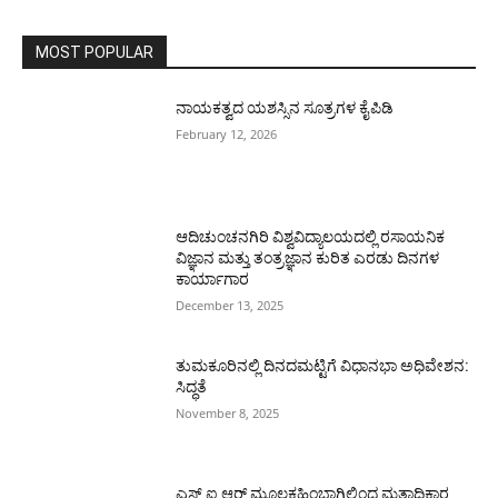
MOST POPULAR
ನಾಯಕತ್ವದ ಯಶಸ್ಸಿನ ಸೂತ್ರಗಳ ಕೈಪಿಡಿ
February 12, 2026
ಆದಿಚುಂಚನಗಿರಿ ವಿಶ್ವವಿದ್ಯಾಲಯದಲ್ಲಿ ರಸಾಯನಿಕ
ವಿಜ್ಞಾನ ಮತ್ತು ತಂತ್ರಜ್ಞಾನ ಕುರಿತ ಎರಡು ದಿನಗಳ
ಕಾರ್ಯಾಗಾರ
December 13, 2025
ತುಮಕೂರಿನಲ್ಲಿ ದಿನದಮಟ್ಟಿಗೆ ವಿಧಾನಭಾ ಅಧಿವೇಶನ:
ಸಿದ್ಧತೆ
November 8, 2025
ಎಸ್ ಐ ಆರ್ ಮೂಲಕಹಿಂಬಾಗಿಲಿಂದ ಮತಾಧಿಕಾರ