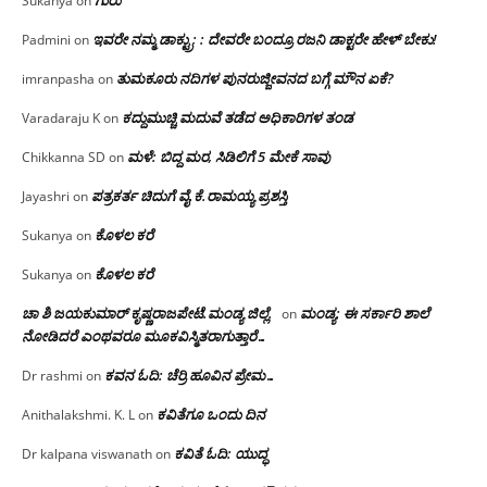
Sukanya
on
ಇವರೇ ನಮ್ಮ ಡಾಕ್ಟ್ರು; : ದೇವರೇ ಬಂದ್ರೂ ರಜನಿ ಡಾಕ್ಟರೇ ಹೇಳ್ ಬೇಕು!
Padmini
on
ತುಮಕೂರು ನದಿಗಳ ಪುನರುಜ್ಜೀವನದ ಬಗ್ಗೆ ಮೌನ ಏಕೆ?
imranpasha
on
ಕದ್ದುಮುಚ್ಚಿ ಮದುವೆ ತಡೆದ ಅಧಿಕಾರಿಗಳ ತಂಡ
Varadaraju K
on
ಮಳೆ: ಬಿದ್ದ ಮರ, ಸಿಡಿಲಿಗೆ 5 ಮೇಕೆ ಸಾವು
Chikkanna SD
on
ಪತ್ರಕರ್ತ ಚಿದುಗೆ ವೈ.ಕೆ.ರಾಮಯ್ಯ ಪ್ರಶಸ್ತಿ
Jayashri
on
ಕೊಳಲ ಕರೆ
Sukanya
on
ಕೊಳಲ ಕರೆ
Sukanya
on
ಚಾ ಶಿ ಜಯಕುಮಾರ್ ಕೃಷ್ಣರಾಜಪೇಟೆ.ಮಂಡ್ಯ ಜಿಲ್ಲೆ.
ಮಂಡ್ಯ: ಈ ಸರ್ಕಾರಿ ಶಾಲೆ
on
ನೋಡಿದರೆ ಎಂಥವರೂ ಮೂಕವಿಸ್ಮಿತರಾಗುತ್ತಾರೆ…
ಕವನ ಓದಿ: ಚೆರ್ರಿ ಹೂವಿನ ಪ್ರೇಮ…
Dr rashmi
on
ಕವಿತೆಗೂ ಒಂದು ದಿನ
Anithalakshmi. K. L
on
ಕವಿತೆ ಓದಿ: ಯುದ್ಧ
Dr kalpana viswanath
on