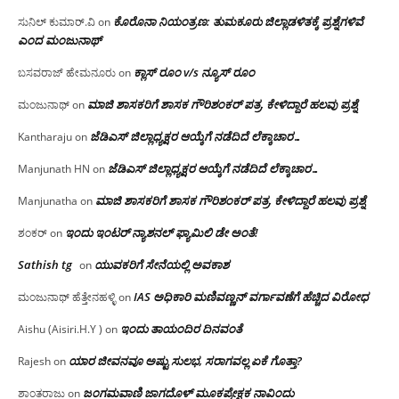
ಕೊರೊನಾ ನಿಯಂತ್ರಣ: ತುಮಕೂರು ಜಿಲ್ಲಾಡಳಿತಕ್ಕೆ ಪ್ರಶ್ನೆಗಳಿವೆ
ಸುನಿಲ್ ಕುಮಾರ್.ವಿ
on
ಎಂದ ಮಂಜು‌ನಾಥ್
ಕ್ಲಾಸ್ ರೂಂ v/s ನ್ಯೂಸ್ ರೂಂ
ಬಸವರಾಜ್ ಹೇಮನೂರು
on
ಮಾಜಿ ಶಾಸಕರಿಗೆ ಶಾಸಕ ಗೌರಿಶಂಕರ್ ಪತ್ರ, ಕೇಳಿದ್ದಾರೆ ಹಲವು ಪ್ರಶ್ನೆ
ಮಂಜುನಾಥ್
on
ಜೆಡಿಎಸ್ ಜಿಲ್ಲಾಧ್ಯಕ್ಷರ ಆಯ್ಕೆಗೆ ನಡೆದಿದೆ ಲೆಕ್ಕಾಚಾರ…
Kantharaju
on
ಜೆಡಿಎಸ್ ಜಿಲ್ಲಾಧ್ಯಕ್ಷರ ಆಯ್ಕೆಗೆ ನಡೆದಿದೆ ಲೆಕ್ಕಾಚಾರ…
Manjunath HN
on
ಮಾಜಿ ಶಾಸಕರಿಗೆ ಶಾಸಕ ಗೌರಿಶಂಕರ್ ಪತ್ರ, ಕೇಳಿದ್ದಾರೆ ಹಲವು ಪ್ರಶ್ನೆ
Manjunatha
on
ಇಂದು ಇಂಟರ್ ನ್ಯಾಶನಲ್ ಫ್ಯಾಮಿಲಿ ಡೇ ಅಂತೆ!
ಶಂಕರ್
on
Sathish tg
ಯುವಕರಿಗೆ ಸೇನೆಯಲ್ಲಿ ಅವಕಾಶ
on
IAS ಅಧಿಕಾರಿ ಮಣಿವಣ್ಣನ್ ವರ್ಗಾವಣೆಗೆ ಹೆಚ್ಚಿದ‌ ವಿರೋಧ
ಮಂಜುನಾಥ್ ಹೆತ್ತೇನಹಳ್ಳಿ
on
ಇಂದು ತಾಯಂದಿರ ದಿನವಂತೆ
Aishu (Aisiri.H.Y )
on
ಯಾರ ಜೀವನವೂ ಅಷ್ಟು ಸುಲಭ, ಸರಾಗವಲ್ಲ ಏಕೆ ಗೊತ್ತಾ?
Rajesh
on
ಜಂಗಮವಾಣಿ ಜಾಗದೊಳ್ ಮೂಕಪ್ರೇಕ್ಷಕ ನಾವಿಂದು
ಶಾಂತರಾಜು
on