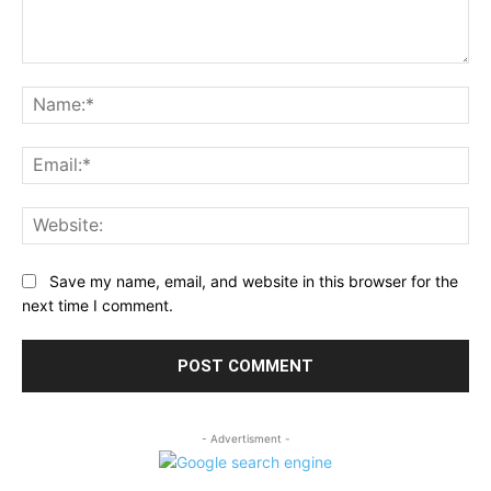
Comment:
Na
Ema
Web
Save my name, email, and website in this browser for the
next time I comment.
- Advertisment -