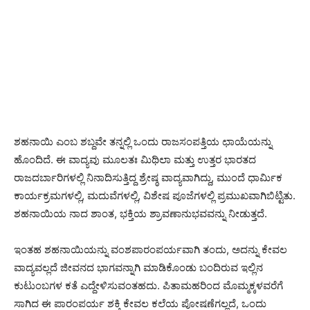
ಶಹನಾಯಿ ಎಂಬ ಶಬ್ದವೇ ತನ್ನಲ್ಲಿ ಒಂದು ರಾಜಸಂಪತ್ತಿಯ ಛಾಯೆಯನ್ನು
ಹೊಂದಿದೆ. ಈ ವಾದ್ಯವು ಮೂಲತಃ ಮಿಥಿಲಾ ಮತ್ತು ಉತ್ತರ ಭಾರತದ
ರಾಜದರ್ಬಾರಿಗಳಲ್ಲಿ ನಿನಾದಿಸುತ್ತಿದ್ದ ಶ್ರೇಷ್ಠ ವಾದ್ಯವಾಗಿದ್ದು, ಮುಂದೆ ಧಾರ್ಮಿಕ
ಕಾರ್ಯಕ್ರಮಗಳಲ್ಲಿ, ಮದುವೆಗಳಲ್ಲಿ, ವಿಶೇಷ ಪೂಜೆಗಳಲ್ಲಿ ಪ್ರಮುಖವಾಗಿಬಿಟ್ಟಿತು.
ಶಹನಾಯಿಯ ನಾದ ಶಾಂತ, ಭಕ್ತಿಯ ಶ್ರಾವಣಾನುಭವವನ್ನು ನೀಡುತ್ತದೆ.
ಇಂತಹ ಶಹನಾಯಿಯನ್ನು ವಂಶಪಾರಂಪರ್ಯವಾಗಿ ತಂದು, ಅದನ್ನು ಕೇವಲ
ವಾದ್ಯವಲ್ಲದೆ ಜೀವನದ ಭಾಗವನ್ನಾಗಿ ಮಾಡಿಕೊಂಡು ಬಂದಿರುವ ಇಲ್ಲಿನ
ಕುಟುಂಬಗಳ ಕತೆ ಎದ್ದೇಳಿಸುವಂತಹದು. ಪಿತಾಮಹರಿಂದ ಮೊಮ್ಮಕ್ಕಳವರೆಗೆ
ಸಾಗಿದ ಈ ಪಾರಂಪರ್ಯ ಶಕ್ತಿ ಕೇವಲ ಕಲೆಯ ಪೋಷಣೆಗಲ್ಲದೆ, ಒಂದು