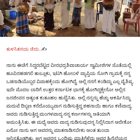
ತುಳಸಿತನಯ ಚಿದು..
✍️
ನಾನು ಈಚೆಗೆ ಸಿದ್ದರಬೆಟ್ಟದ ವೀರಭದ್ರಶಿವಾಚಾರ್ಯ ಸ್ವಾಮೀಜಿಗಳ ಜೊತೆಯಲ್ಲಿ
ಹೂವಿನಹಡಗಲಿ ತಾಲ್ಲೂಕು, ಇಟಗಿ ಹೋಬಳಿ ವ್ಯಾಪ್ತಿಯ ಸೋಗಿ ಗ್ರಾಮಕ್ಕೆ ನನ್ನ
ಒಡನಾಡಿಯೊಬ್ಬರ ವಿವಾಹಕ್ಕೆಂದು ಹೋಗಿದ್ದೆ. ಅಲ್ಲಿ ನನಗೆ ಕಂಡಿದ್ದು ಎಲ್ಲ ವೈಶಿಷ್ಯ.
ಇದೇ ಮೊದಲ ಬಾರಿಗೆ ಉತ್ತರ ಕರ್ನಾಟಕ ಭಾಗಕ್ಕೆ ಹೋಗಿದ್ದಕ್ಕೇನೋ ಅಲ್ಲಿನ
ಜನಜೀವನ ಅತ್ಯಂತ ಕುತೂಹಲ ಹುಟ್ಟಿಸಿತು. ಅಲ್ಲಿ ನನ್ನನ್ನು ಹೆಚ್ಚು ಆಕರ್ಷಿಸಿದ್ದು
ಮದುವೆ ದಿಬ್ಬಣ ಕರೆದೊಯ್ಯುವಾಗ ನುಡಿಸುತ್ತಿದ್ದ ಶಹನಾಯಿ ಹಾಗೂ ಕಣಿವಾದ್ಯ.
ಅವರು ನುಡಿಸುತ್ತಿದ್ದ ಮಂಗಳವಾದ್ಯ ನನ್ನ ಕರ್ಣಗಳನ್ನು ಅತಿಯಾಗಿ
ಆಮಂತ್ರಿಸಿತು. ಈ ಮಧ್ಯೆ ಅವರು ವಾದ್ಯ ನುಡಿಸುವುದನ್ನ ನಿಲ್ಲಿಸಿದಾಗ ಅದೇಕೋ
ಏನೋ ನಾನು ಆಗ ಅವರನ್ನು ಮಾತನಾಡಿಸಬೇಕು ಅಂತ ತುಂಬಾ
ಅನಿಸತೊಡಗಿತು. ಆಗ ಅವರನ್ನ ಒಂದಿಷ್ಟು ಮಾತಿಗೆಳೆದು ಅವರ ಹಿನ್ನೆಲೆಯನ್ನ