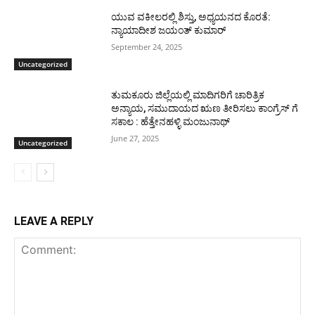
ಯುವ ವಕೀಲರಲ್ಲಿ ಶಿಸ್ತು, ಅಧ್ಯಯನದ ಕೊರತೆ:
ನ್ಯಾಯಾದೀಶ ಜಯಂತ್ ಕುಮಾರ್
September 24, 2025
Uncategorized
ತುಮಕೂರು ಜಿಲ್ಲೆಯಲ್ಲಿ ಮಾದಿಗರಿಗೆ ಚಾರಿತ್ರಿಕ
ಅನ್ಯಾಯ, ಸಮುದಾಯದ ಋಣ ತೀರಿಸಲು ಕಾಂಗ್ರೆಸ್ ಗೆ
ಸಕಾಲ : ಹೆತ್ತೇನಹಳ್ಳಿ ಮಂಜುನಾಥ್
June 27, 2025
Uncategorized
LEAVE A REPLY