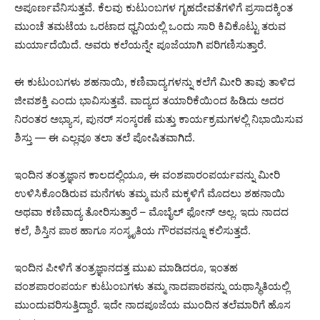
ಅಪೂರ್ಣವೆನಿಸುತ್ತವೆ. ಕೆಲವು ಕುಟುಂಬಗಳ ಗೃಹದೇವತೆಗಳಿಗೆ ಪ್ರಸಾದಕ್ಕಿಂತ
ಮುಂಚೆ ತಮಟೆಯ ಒರಟಾದ ಧ್ವನಿಯಲ್ಲಿ ಒಂದು ಸಾರಿ ಕಿವಿಕೊಟ್ಟು ತರುವ
ಮರ್ಯಾದೆಯಿದೆ. ಅವರು ಕಲೆಯನ್ನೇ ಪೂಜೆಯಾಗಿ ಪರಿಗಣಿಸುತ್ತಾರೆ.
ಈ ಕುಟುಂಬಗಳು ಶಹನಾಯಿ, ಕಣಿವಾದ್ಯಗಳನ್ನು ಕಲೆಗೆ ಮೀರಿ ತಾವು ತಾಳಿದ
ಜೀವಶಕ್ತಿ ಎಂದು ಭಾವಿಸುತ್ತವೆ. ವಾದ್ಯದ ತಯಾರಿಕೆಯಿಂದ ಹಿಡಿದು ಅದರ
ನಿರಂತರ ಅಭ್ಯಾಸ, ಪುನರ್ ಸಂಸ್ಕರಣೆ ಮತ್ತು ಕಾರ್ಯಕ್ರಮಗಳಲ್ಲಿ ನಿಭಾಯಿಸುವ
ಶಿಸ್ತು — ಈ ಎಲ್ಲವೂ ತಲಾ ತಲೆ ಪೋಷಿತವಾಗಿದೆ.
ಇಂದಿನ ತಂತ್ರಜ್ಞಾನ ಕಾಲದಲ್ಲಿಯೂ, ಈ ವಂಶಪಾರಂಪರ್ಯವನ್ನು ಮೀರಿ
ಉಳಿಸಿಕೊಂಡಿರುವ ಮನೆಗಳು ತಮ್ಮ ಮನೆ ಮಕ್ಕಳಿಗೆ ಮೊದಲು ಶಹನಾಯಿ
ಅಥವಾ ಕಣಿವಾದ್ಯ ತೋರಿಸುತ್ತಾರೆ – ಮೊಬೈಲ್ ಫೋನ್ ಅಲ್ಲ. ಇದು ನಾದದ
ಕಲೆ, ಶಿಸ್ತಿನ ಪಾಠ ಹಾಗೂ ಸಂಸ್ಕೃತಿಯ ಗೌರವವನ್ನೂ ಕಲಿಸುತ್ತದೆ.
ಇಂದಿನ ಪೀಳಿಗೆ ತಂತ್ರಜ್ಞಾನದತ್ತ ಮುಖ ಮಾಡಿದರೂ, ಇಂತಹ
ವಂಶಪಾರಂಪರ್ಯ ಕುಟುಂಬಗಳು ತಮ್ಮ ನಾದಪಾಠವನ್ನು ಯಥಾಸ್ಥಿತಿಯಲ್ಲಿ
ಮುಂದುವರಿಸುತ್ತಿದ್ದಾರೆ. ಇದೇ ನಾದಪೂಜೆಯ ಮುಂದಿನ ತಲೆಮಾರಿಗೆ ಹೊಸ