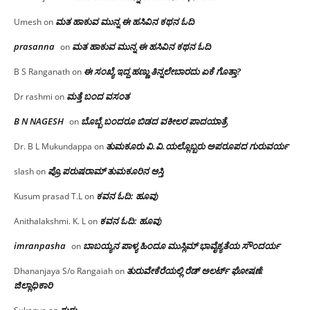
ಮತ ಹಾಕುವ ಮುನ್ನ ಈ ಹಸಿವಿನ ಕಥನ ಓದಿ
Umesh
on
prasanna
ಮತ ಹಾಕುವ ಮುನ್ನ ಈ ಹಸಿವಿನ ಕಥನ ಓದಿ
on
ಈ ಸಂಖ್ಯೆ ಇದ್ದ ಹಣ್ಣು ತಿನ್ನಲೇಬಾರದು ಏಕೆ ಗೊತ್ತಾ?
B S Ranganath
on
ಮತ್ತೆ ಬಂದ ವಸಂತ
Dr rashmi
on
B N NAGESH
ಬೊಬ್ಬೆ ಬಂದರೂ ಬಿಡದ ವಕೀಲರ ಪಾದಯಾತ್ರೆ
on
ತುಮಕೂರು‌ ವಿ.ವಿ.ಯಲ್ಲೊಬ್ಬರು ಅಪರೂಪದ ಗುರುವರ್ಯ
Dr. B L Mukundappa
on
ಪ್ರೊ.ಪರುಷರಾಮ್ ತುಮಕೂರಿನ ಆಸ್ತಿ
slash
on
ಕವನ ಓದಿ: ಹೂವು
Kusum prasad T.L
on
ಕವನ ಓದಿ: ಹೂವು
Anithalakshmi. K. L
on
imranpasha
ಬಾಬಯ್ಯನ ಪಾಳ್ಯ ಹಿಂದೂ ಮುಸ್ಲಿಮ್ ಭಾವೈಕ್ಯತೆಯ ಸೌಂದರ್ಯ
on
ತುರುವೇಕೆರೆಯಲ್ಲಿ ರೆಡ್ ಅಲರ್ಟ್ ಘೋಷಣೆ:
Dhananjaya S/o Rangaiah
on
ಜಿಲ್ಲಾಧಿಕಾರಿ
ಗುರು