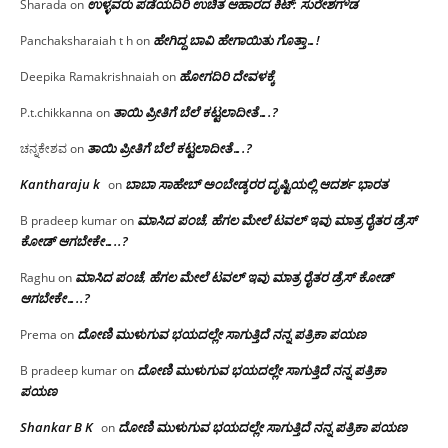
ಉಳ್ಳವರು ಪಡೆಯದಿರಿ ಉಚಿತ ಆಹಾರದ ಕಿಟ್: ಸುರೇಶಗೌಡ
Sharada
on
ಹೇಗಿದ್ದ ಬಾವಿ ಹೇಗಾಯಿತು ಗೊತ್ತಾ…!
Panchaksharaiah t h
on
ಹೋಗದಿರಿ ದೇವಳಕ್ಕೆ
Deepika Ramakrishnaiah
on
ತಾಯಿ ಪ್ರೀತಿಗೆ ಬೆಲೆ ಕಟ್ಟಲಾದೀತೆ….?
P.t.chikkanna
on
ತಾಯಿ ಪ್ರೀತಿಗೆ ಬೆಲೆ ಕಟ್ಟಲಾದೀತೆ….?
ಚನ್ನಕೇಶವ
on
Kantharaju k
ಬಾಬಾ ಸಾಹೇಬ್ ಅಂಬೇಡ್ಕರರ ದೃಷ್ಟಿಯಲ್ಲಿ ಆದರ್ಶ ಭಾರತ
on
ಮಾಸಿದ ಪಂಚೆ, ಹೆಗಲ ಮೇಲೆ ಟವಲ್‌ ಇವು ಮಾತ್ರ ರೈತರ ಡ್ರೆಸ್‌
B pradeep kumar
on
ಕೋಡ್ ಆಗಬೇಕೇ…..?‌
ಮಾಸಿದ ಪಂಚೆ, ಹೆಗಲ ಮೇಲೆ ಟವಲ್‌ ಇವು ಮಾತ್ರ ರೈತರ ಡ್ರೆಸ್‌ ಕೋಡ್
Raghu
on
ಆಗಬೇಕೇ…..?‌
ದೋಣಿ ಮುಳುಗುವ ಭಯದಲ್ಲೇ ಸಾಗುತ್ತಿದೆ ನನ್ನ ಪತ್ರಿಕಾ ಪಯಣ
Prema
on
ದೋಣಿ ಮುಳುಗುವ ಭಯದಲ್ಲೇ ಸಾಗುತ್ತಿದೆ ನನ್ನ ಪತ್ರಿಕಾ
B pradeep kumar
on
ಪಯಣ
Shankar B K
ದೋಣಿ ಮುಳುಗುವ ಭಯದಲ್ಲೇ ಸಾಗುತ್ತಿದೆ ನನ್ನ ಪತ್ರಿಕಾ ಪಯಣ
on