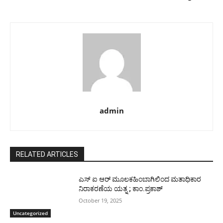
admin
RELATED ARTICLES
ಎಸ್ ಐ ಆರ್ ಮೂಲಕಹಿಂಬಾಗಿಲಿಂದ ಮತಾಧಿಕಾರ
ನಿರಾಕರಣೆಯ ಯತ್ನ ; ಕಾಂ.ಪ್ರಕಾಶ್
October 19, 2025
Uncategorized