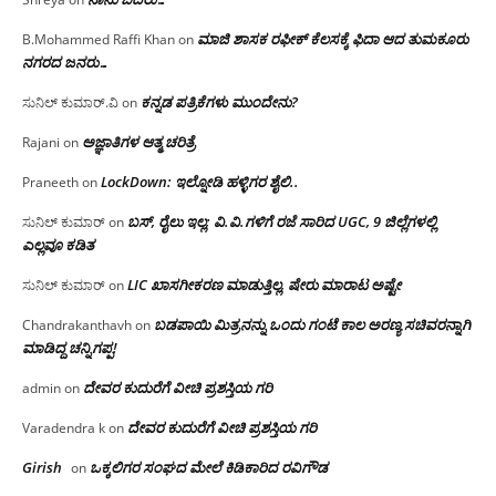
ಮಾಜಿ ಶಾಸಕ ರಫೀಕ್ ಕೆಲಸಕ್ಕೆ ಫಿದಾ ಆದ ತುಮಕೂರು
B.Mohammed Raffi Khan
on
ನಗರದ ಜನರು…
ಕನ್ನಡ ಪತ್ರಿಕೆಗಳು ಮುಂದೇನು?
ಸುನಿಲ್ ಕುಮಾರ್.ವಿ
on
ಅಜ್ಞಾತಿಗಳ ಆತ್ಮ ಚರಿತ್ರೆ
Rajani
on
LockDown: ಇಲ್ನೋಡಿ ಹಳ್ಳಿಗರ ಶೈಲಿ..
Praneeth
on
ಬಸ್, ರೈಲು ಇಲ್ಲ; ವಿ.ವಿ.ಗಳಿಗೆ ರಜೆ ಸಾರಿದ UGC, 9 ಜಿಲ್ಲೆಗಳಲ್ಲಿ
ಸುನಿಲ್ ಕುಮಾರ್
on
ಎಲ್ಲವೂ ಕಡಿತ
LIC ಖಾಸಗೀಕರಣ ಮಾಡುತ್ತಿಲ್ಲ, ಷೇರು ಮಾರಾಟ ಅಷ್ಟೇ
ಸುನಿಲ್ ಕುಮಾರ್
on
ಬಡಪಾಯಿ ಮಿತ್ರನನ್ನು ಒಂದು ಗಂಟೆ ಕಾಲ ಅರಣ್ಯ ಸಚಿವರನ್ನಾಗಿ
Chandrakanthavh
on
ಮಾಡಿದ್ದ ಚನ್ನಿಗಪ್ಪ!
ದೇವರ ಕುದುರೆಗೆ ವೀಚಿ ಪ್ರಶಸ್ತಿಯ ಗರಿ
admin
on
ದೇವರ ಕುದುರೆಗೆ ವೀಚಿ ಪ್ರಶಸ್ತಿಯ ಗರಿ
Varadendra k
on
Girish
ಒಕ್ಕಲಿಗರ ಸಂಘದ ಮೇಲೆ ಕಿಡಿಕಾರಿದ ರವಿಗೌಡ
on