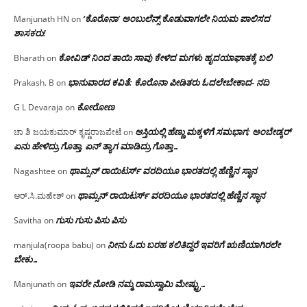
‘ಕೊರೊನಾ’ ಅಂಬುಲೆನ್ಸ್ ಕೊಡುವಾಗಲೇ ನಿಯಮ ಪಾಲಿಸದ
Manjunath HN
on
ಶಾಸಕರು!
ಕೋವಿಡ್ ನಿಂದ ತಾಯಿ ಸಾವು ಕೇಳಿದ ಮಗಳು ಹೃದಯಾಘಾತಕ್ಕೆ ಬಲಿ
Bharath
on
ಭಾನುವಾರದ ಕವಿತೆ: ಕೊರೊನಾ ಪೀಡಿತರು ಓದಲೇಬೇಕಾದ- ನದಿ
Prakash. B
on
ಕೋರೋಣ
G L Devaraja
on
ಆಸ್ತಿಯಲ್ಲಿ ಹೆಣ್ಣು ಮಕ್ಕಳಿಗೆ ಸಮಭಾಗ; ಅಂಬೇಡ್ಕರ್
ಚಾ ಶಿ ಜಯಕುಮಾರ್ ಕೃಷ್ಣರಾಜಪೇಟೆ
on
ಏನು ಹೇಳಿದ್ರು ಗೊತ್ತಾ, ಏನ್ ತ್ಯಾಗ ಮಾಡಿದ್ರು ಗೊತ್ತಾ…
ಥಾಮ್ಸನ್ ರಾಯಿಟರ್ಸ್ ವರದಿಯೂ ಭಾರತದಲ್ಲಿ ಹೆಣ್ಣಿನ ಸ್ಥಾನ‌
Nagashtee
on
ಥಾಮ್ಸನ್ ರಾಯಿಟರ್ಸ್ ವರದಿಯೂ ಭಾರತದಲ್ಲಿ ಹೆಣ್ಣಿನ ಸ್ಥಾನ‌
ಆರ್.ಸಿ.ಮಹೇಶ್
on
ಗುಸು ಗುಸು ಪಿಸು ಪಿಸು
Savitha
on
ನೀನು ಓದು ಬರಹ ಕಲಿತಿದ್ದರೆ ಇವರಿಗೆ ಋಣಿಯಾಗಿರಲೇ
manjula(roopa babu)
on
ಬೇಕು…
ಇವರೇ‌ ನೋಡಿ‌ ನಮ್ಮ‌ ರಾಮಸ್ವಾಮಿ ಮೇಷ್ಟ್ರು…
Manjunath
on