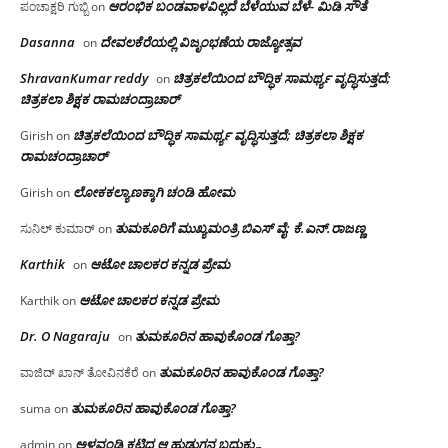
ಆರಂಭಿಕ ಬಂಡವಾಳವಿಲ್ಲದೆ ಬೆಳೆಯುವ ಬೆಳೆ- ಮಿಡಿ ಸೌತೆ
ಪಂಚಾಕ್ಷರಿ ಗುಬ್ಬಿ
on
Dasanna
ದೇವಲಕೆರೆಯಲ್ಲಿ ವಿಜೃಂಭಣೆಯ ರಾಜ್ಯೋತ್ಸವ
on
ShravanKumar reddy
ಚಿತ್ರಕಲೆಯಿಂದ ಬೌದ್ಧಿಕ ಸಾಮರ್ಥ್ಯ ವೃದ್ಧಿಸುತ್ತದೆ;
on
ಚಿತ್ರಕಲಾ ಶಿಕ್ಷಕ ರಾಮಚಂದ್ರಾಚಾರ್
ಚಿತ್ರಕಲೆಯಿಂದ ಬೌದ್ಧಿಕ ಸಾಮರ್ಥ್ಯ ವೃದ್ಧಿಸುತ್ತದೆ; ಚಿತ್ರಕಲಾ ಶಿಕ್ಷಕ
Girish
on
ರಾಮಚಂದ್ರಾಚಾರ್
ಲೋಕಕಲ್ಯಾಣಕ್ಕಾಗಿ ಚಂಡಿ ಹೋಮ
Girish
on
ತುಮಕೂರಿಗೆ ಮುಖ್ಯಮಂತ್ರಿ ಬಿಎಸ್ ವೈ: ಕೆ.ಎನ್.ರಾಜಣ್ಣ
ಸುನಿಲ್ ಕುಮಾರ್
on
Karthik
ಆಟೋ ಚಾಲಕರ ಕನ್ನಡ ಪ್ರೇಮ
on
ಆಟೋ ಚಾಲಕರ ಕನ್ನಡ ಪ್ರೇಮ
Karthik
on
Dr. O Nagaraju
ತುಮಕೂರಿನ ಹಾವುಕೊಂಡ ಗೊತ್ತಾ?
on
ತುಮಕೂರಿನ ಹಾವುಕೊಂಡ ಗೊತ್ತಾ?
ವಾಜಿದ್ ಖಾನ್ ತೋವಿನಕೆರೆ
on
ತುಮಕೂರಿನ ಹಾವುಕೊಂಡ ಗೊತ್ತಾ?
suma
on
ಅಳವಂಡಿ ಕಟ್ಟಿದ ಆ ಹುಡುಗನ ಬದುಕು…
admin
on