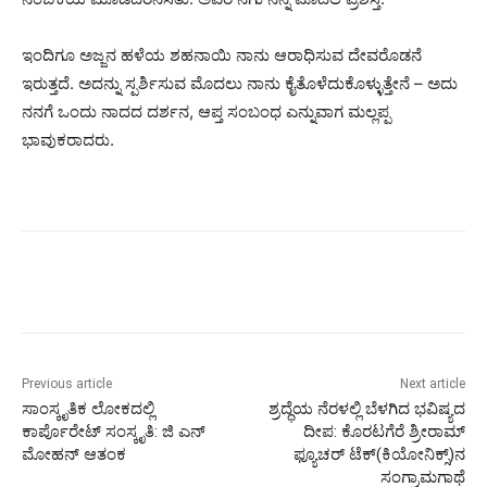
ಇಂದಿಗೂ ಅಜ್ಜನ ಹಳೆಯ ಶಹನಾಯಿ ನಾನು ಆರಾಧಿಸುವ ದೇವರೊಡನೆ
ಇರುತ್ತದೆ. ಅದನ್ನು ಸ್ಪರ್ಶಿಸುವ ಮೊದಲು ನಾನು ಕೈತೊಳೆದುಕೊಳ್ಳುತ್ತೇನೆ – ಅದು
ನನಗೆ ಒಂದು ನಾದದ ದರ್ಶನ, ಆಪ್ತ ಸಂಬಂಧ ಎನ್ನುವಾಗ ಮಲ್ಲಪ್ಪ
ಭಾವುಕರಾದರು.
Previous article
Next article
ಸಾಂಸ್ಕೃತಿಕ ಲೋಕದಲ್ಲಿ
ಶ್ರದ್ಧೆಯ ನೆರಳಲ್ಲಿ ಬೆಳಗಿದ ಭವಿಷ್ಯದ
ಕಾರ್ಪೊರೇಟ್ ಸಂಸ್ಕೃತಿ: ಜಿ ಎನ್
ದೀಪ: ಕೊರಟಗೆರೆ ಶ್ರೀರಾಮ್
ಮೋಹನ್ ಆತಂಕ
ಫ್ಯೂಚರ್ ಟೆಕ್‌(ಕಿಯೋನಿಕ್ಸ್)ನ
ಸಂಗ್ರಾಮಗಾಥೆ