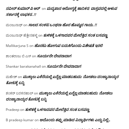
ನವೀನ್ ಕುಮಾರ್ ಪಿ ಆರ್
ಮದ್ಯಪಾನ ಆರೋಗ್ಯಕ್ಕೆ ಹಾನಿಕರ; ವಾಸ್ತವದಲ್ಲಿ ಅಳುವ
on
ಸರ್ಕಾರಕ್ಕೆ ಲಾಭಕರ..!!
ಸಾಲದ ಸಂಕಟ ಒಂಥರಾ ಹೊರ ಹೊಮ್ಮದ ಗಾಯ..!!
ಮಂಜುನಾಥ್
on
ತುಳಿತಕ್ಕೆ ಒಳಗಾದವರ ಮೇಲೆತ್ತಿದ ಸಂತ ಬಸವಣ್ಣ
ಮಂಜುನಾಥ್ ಹೆತ್ತೇನಹಳ್ಳಿ
on
ಹೊರಟು ಹೋಗುವ ಬದುಕಿಗೊಂದು ವಿಶೇಷತೆ ಇರಲಿ
Mallikarjuna S
on
ಸೂರ್ಯನೇ ದೇವರಾದಾಗ
ಶಾಂತರಾಜು ಬಿ ಎಸ್
on
ಸೂರ್ಯನೇ ದೇವರಾದಾಗ
Shankar barakanahall
on
ಮುಕ್ಕಾಲು ಎಕೆರೆಯಲ್ಲಿ ಏನ್ನೆಲ್ಲ‌ ಮಾಡಬಹುದು: ನೋಡಲು ದಂಜ್ಯಾನಾಯ್ಕರ
ಮಹೇಶ್
on
ತೋಟಕ್ಕೆ ಬನ್ನಿ
ಮುಕ್ಕಾಲು ಎಕೆರೆಯಲ್ಲಿ ಏನ್ನೆಲ್ಲ‌ ಮಾಡಬಹುದು: ನೋಡಲು
ಶಂಕರ್ ಬರಕನಹಾಲ್
on
ದಂಜ್ಯಾನಾಯ್ಕರ ತೋಟಕ್ಕೆ ಬನ್ನಿ
ತುಳಿತಕ್ಕೆ ಒಳಗಾದವರ ಮೇಲೆತ್ತಿದ ಸಂತ ಬಸವಣ್ಣ
Pradeep
on
ಅದೊಂದು ತಪ್ಪು ಮಾಡಿದ ವಿದ್ಯಾರ್ಥಿಗಳು ಎದ್ದು ನಿಲ್ಲಿ…
B pradeep kumar
on