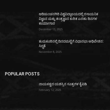
ಆದಿಚುಂಚನಗಿರಿ ವಿಶ್ವವಿದ್ಯಾಲಯದಲ್ಲಿ ರಸಾಯನಿಕ
ವಿಜ್ಞಾನ ಮತ್ತು ತಂತ್ರಜ್ಞಾನ ಕುರಿತ ಎರಡು ದಿನಗಳ
ಕಾರ್ಯಾಗಾರ
December 13, 2025
ತುಮಕೂರಿನಲ್ಲಿ ದಿನದಮಟ್ಟಿಗೆ ವಿಧಾನಭಾ ಅಧಿವೇಶನ:
ಸಿದ್ಧತೆ
November 8, 2025
POPULAR POSTS
ನಾಯಕತ್ವದ ಯಶಸ್ಸಿನ ಸೂತ್ರಗಳ ಕೈಪಿಡಿ
February 12, 2026