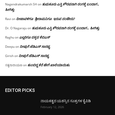
ತುಮಕೂರು ಎಸ್ಪಿ ಕೌರವನಾಗಿ ರಂಗಕ್ಕೆ ಬಂದಾಗ…
Nagendrakumarsh SH
on
ಹೀಗಿತ್ತು
ದೀಪಾವಳಿಗೂ ಶ್ರೀರಾಮನಿಗೂ ಇರುವ ನಂಟೇನು?
Ravi
on
ತುಮಕೂರು ಎಸ್ಪಿ ಕೌರವನಾಗಿ ರಂಗಕ್ಕೆ ಬಂದಾಗ… ಹೀಗಿತ್ತು
Dr. O Nagaraju
on
ಎಲ್ಲರಿಗೂ ದಕ್ಕದ ಕೆಬಿಎಸ್
Raghu
on
ದೀಪುಗೆ ಜೆಡಿಎಸ್ ಸಾರಥ್ಯ
Deepu
on
ದೀಪುಗೆ ಜೆಡಿಎಸ್ ಸಾರಥ್ಯ
Girish
on
ತುಂಬಿದ್ದ ಕೆರೆ ಹೇಗೆ ಖಾಲಿಯಾಯಿತು.
ಸತ್ಯನಾರಾಯಣ
on
EDITOR PICKS
ನಾಯಕತ್ವದ ಯಶಸ್ಸಿನ ಸೂತ್ರಗಳ ಕೈಪಿಡಿ
February 12, 2026