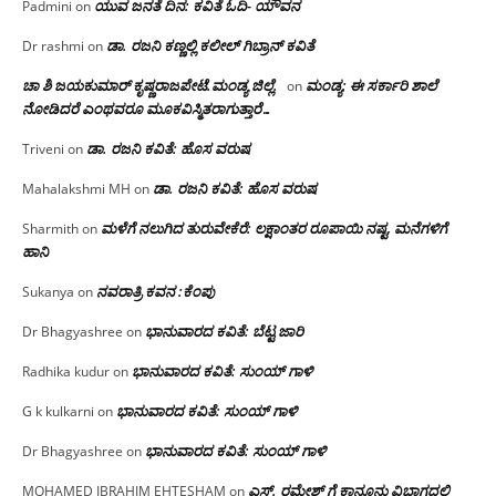
ಯುವ ಜನತೆ ದಿನ: ಕವಿತೆ ಓದಿ- ಯೌವನ
Padmini
on
ಡಾ. ರಜನಿ‌ ಕಣ್ಣಲ್ಲಿ ಕಲೀಲ್ ಗಿಬ್ರಾನ್ ಕವಿತೆ
Dr rashmi
on
ಚಾ ಶಿ ಜಯಕುಮಾರ್ ಕೃಷ್ಣರಾಜಪೇಟೆ.ಮಂಡ್ಯ ಜಿಲ್ಲೆ.
ಮಂಡ್ಯ: ಈ ಸರ್ಕಾರಿ ಶಾಲೆ
on
ನೋಡಿದರೆ ಎಂಥವರೂ ಮೂಕವಿಸ್ಮಿತರಾಗುತ್ತಾರೆ…
ಡಾ. ರಜನಿ ಕವಿತೆ: ಹೊಸ ವರುಷ
Triveni
on
ಡಾ. ರಜನಿ ಕವಿತೆ: ಹೊಸ ವರುಷ
Mahalakshmi MH
on
ಮಳೆಗೆ ನಲುಗಿದ ತುರುವೇಕೆರೆ: ಲಕ್ಷಾಂತರ ರೂಪಾಯಿ ನಷ್ಟ, ಮನೆಗಳಿಗೆ
Sharmith
on
ಹಾನಿ
ನವರಾತ್ರಿ ಕವನ :ಕೆಂಪು
Sukanya
on
ಭಾನುವಾರದ ಕವಿತೆ: ಬೆಟ್ಟ ಜಾರಿ
Dr Bhagyashree
on
ಭಾನುವಾರದ ಕವಿತೆ: ಸುಂಯ್ ಗಾಳಿ
Radhika kudur
on
ಭಾನುವಾರದ ಕವಿತೆ: ಸುಂಯ್ ಗಾಳಿ
G k kulkarni
on
ಭಾನುವಾರದ ಕವಿತೆ: ಸುಂಯ್ ಗಾಳಿ
Dr Bhagyashree
on
ಎಸ್. ರಮೇಶ್ ಗೆ ಕಾನೂನು ವಿಭಾಗದಲ್ಲಿ
MOHAMED IBRAHIM EHTESHAM
on