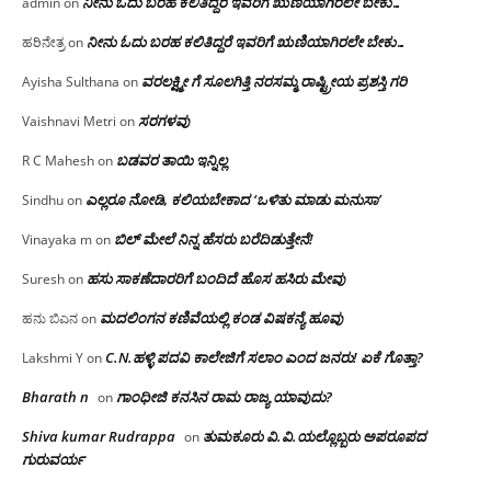
ನೀನು ಓದು ಬರಹ ಕಲಿತಿದ್ದರೆ ಇವರಿಗೆ ಋಣಿಯಾಗಿರಲೇ ಬೇಕು…
admin
on
ನೀನು ಓದು ಬರಹ ಕಲಿತಿದ್ದರೆ ಇವರಿಗೆ ಋಣಿಯಾಗಿರಲೇ ಬೇಕು…
ಹರಿನೇತ್ರ
on
ವರಲಕ್ಷ್ಮೀ ಗೆ ಸೂಲಗಿತ್ತಿ ನರಸಮ್ಮ‌ ರಾಷ್ಟ್ರೀಯ ಪ್ರಶಸ್ತಿ ಗರಿ
Ayisha Sulthana
on
ಸರಗಳವು
Vaishnavi Metri
on
ಬಡವರ ತಾಯಿ ಇನ್ನಿಲ್ಲ
R C Mahesh
on
ಎಲ್ಲರೂ ನೋಡಿ, ಕಲಿಯಬೇಕಾದ ‘ಒಳಿತು ಮಾಡು ಮನುಸಾ’
Sindhu
on
ಬಿಲ್ ಮೇಲೆ ನಿನ್ನ ಹೆಸರು ಬರೆದಿಡುತ್ತೇನೆ!
Vinayaka m
on
ಹಸು ಸಾಕಣೆದಾರರಿಗೆ ಬಂದಿದೆ ಹೊಸ ಹಸಿರು ಮೇವು
Suresh
on
ಮದಲಿಂಗನ ಕಣಿವೆಯಲ್ಲಿ ಕಂಡ ವಿಷಕನ್ಯೆ ಹೂವು
ಹನು ಬಿಎನ
on
C.N.ಹಳ್ಳಿ ಪದವಿ ಕಾಲೇಜಿಗೆ ಸಲಾಂ‌ ಎಂದ ಜನರು! ಏಕೆ ಗೊತ್ತಾ?
Lakshmi Y
on
Bharath n
ಗಾಂಧೀಜಿ ಕನಸಿನ ರಾಮ ರಾಜ್ಯ ಯಾವುದು?
on
Shiva kumar Rudrappa
ತುಮಕೂರು‌ ವಿ.ವಿ.ಯಲ್ಲೊಬ್ಬರು ಅಪರೂಪದ
on
ಗುರುವರ್ಯ