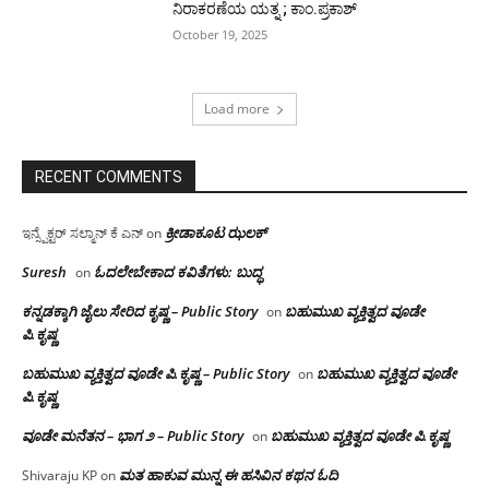
ನಿರಾಕರಣೆಯ ಯತ್ನ ; ಕಾಂ.ಪ್ರಕಾಶ್
October 19, 2025
Load more
RECENT COMMENTS
ಕ್ರೀಡಾಕೂಟ ಝಲಕ್
ಇನ್ಸ್ಪೆಕ್ಟರ್ ಸಲ್ಮಾನ್ ಕೆ ಎನ್
on
Suresh
ಓದಲೇಬೇಕಾದ‌ ಕವಿತೆಗಳು: ಬುದ್ಧ
on
ಕನ್ನಡಕ್ಕಾಗಿ ಜೈಲು ಸೇರಿದ ಕೃಷ್ಣ – Public Story
ಬಹುಮುಖ ವ್ಯಕ್ತಿತ್ವದ ವೂಡೇ
on
ಪಿ.ಕೃಷ್ಣ
ಬಹುಮುಖ ವ್ಯಕ್ತಿತ್ವದ ವೂಡೇ ಪಿ.ಕೃಷ್ಣ – Public Story
ಬಹುಮುಖ ವ್ಯಕ್ತಿತ್ವದ ವೂಡೇ
on
ಪಿ.ಕೃಷ್ಣ
ವೂಡೇ ಮನೆತನ – ಭಾಗ ೨ – Public Story
ಬಹುಮುಖ ವ್ಯಕ್ತಿತ್ವದ ವೂಡೇ ಪಿ.ಕೃಷ್ಣ
on
ಮತ ಹಾಕುವ ಮುನ್ನ ಈ ಹಸಿವಿನ ಕಥನ ಓದಿ
Shivaraju KP
on