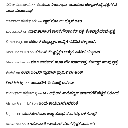
ಕೊರೊನಾ ನಿಯಂತ್ರಣ: ತುಮಕೂರು ಜಿಲ್ಲಾಡಳಿತಕ್ಕೆ ಪ್ರಶ್ನೆಗಳಿವೆ
ಸುನಿಲ್ ಕುಮಾರ್.ವಿ
on
ಎಂದ ಮಂಜು‌ನಾಥ್
ಕ್ಲಾಸ್ ರೂಂ v/s ನ್ಯೂಸ್ ರೂಂ
ಬಸವರಾಜ್ ಹೇಮನೂರು
on
ಮಾಜಿ ಶಾಸಕರಿಗೆ ಶಾಸಕ ಗೌರಿಶಂಕರ್ ಪತ್ರ, ಕೇಳಿದ್ದಾರೆ ಹಲವು ಪ್ರಶ್ನೆ
ಮಂಜುನಾಥ್
on
ಜೆಡಿಎಸ್ ಜಿಲ್ಲಾಧ್ಯಕ್ಷರ ಆಯ್ಕೆಗೆ ನಡೆದಿದೆ ಲೆಕ್ಕಾಚಾರ…
Kantharaju
on
ಜೆಡಿಎಸ್ ಜಿಲ್ಲಾಧ್ಯಕ್ಷರ ಆಯ್ಕೆಗೆ ನಡೆದಿದೆ ಲೆಕ್ಕಾಚಾರ…
Manjunath HN
on
ಮಾಜಿ ಶಾಸಕರಿಗೆ ಶಾಸಕ ಗೌರಿಶಂಕರ್ ಪತ್ರ, ಕೇಳಿದ್ದಾರೆ ಹಲವು ಪ್ರಶ್ನೆ
Manjunatha
on
ಇಂದು ಇಂಟರ್ ನ್ಯಾಶನಲ್ ಫ್ಯಾಮಿಲಿ ಡೇ ಅಂತೆ!
ಶಂಕರ್
on
Sathish tg
ಯುವಕರಿಗೆ ಸೇನೆಯಲ್ಲಿ ಅವಕಾಶ
on
IAS ಅಧಿಕಾರಿ ಮಣಿವಣ್ಣನ್ ವರ್ಗಾವಣೆಗೆ ಹೆಚ್ಚಿದ‌ ವಿರೋಧ
ಮಂಜುನಾಥ್ ಹೆತ್ತೇನಹಳ್ಳಿ
on
ಇಂದು ತಾಯಂದಿರ ದಿನವಂತೆ
Aishu (Aisiri.H.Y )
on
ಯಾರ ಜೀವನವೂ ಅಷ್ಟು ಸುಲಭ, ಸರಾಗವಲ್ಲ ಏಕೆ ಗೊತ್ತಾ?
Rajesh
on
ಜಂಗಮವಾಣಿ ಜಾಗದೊಳ್ ಮೂಕಪ್ರೇಕ್ಷಕ ನಾವಿಂದು
ಶಾಂತರಾಜು
on