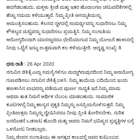
ಹದಗೆಡಬಹುದು. ಮಕ್ಕಳು ಕ್ರೀಡೆ ಮತ್ತು ಇತರ ಹೊರಾಂಗಣ ಚಟುವಟಿಕೆಗಳಲ್ಲಿ
ಹೆಚ್ಚು ಸಮಯ ಕಳೆಯುತ್ತಾರೆ. ನಿಮ್ಮ ಪ್ರೀತಿ ಅಸಮ್ಮತಿಯನ್ನು
ಆಮಂತ್ರಿಸಬಹುದು. ಕೆಲಸದ ಸ್ಥಳದಲ್ಲಿ ಸಾಮರ್ಥ್ಯವನ್ನು ಸುಧಾರಿಸಲು ನಿಮ್ಮ
ಕೌಶಲ್ಯದ ಮಟ್ಟವನ್ನು ಸುಧಾರಿಸಲು ಪ್ರಯತ್ನಿಸಿ. ನಿಮ್ಮ ಸಂಗಾತಿಯ
ಆರೋಗ್ಯದಿಂದಾಗಿ ಯಾರನ್ನಾದರೂ ಭೇಟಿಯಾಗುವ ನಿಮ್ಮ ಯೋಜನೆ ಹಾಳಾದಲ್ಲಿ
ನೀವು ಒಟ್ಟಿಗೆ ಇನ್ನೂ ಉತ್ತಮವಾಗಿ ಕಲ ಕಳೆಯುತ್ತೀರಿ. ಅದೃಷ್ಟ ಸಂಖ್ಯೆ: 8
ಧನು ರಾಶಿ
: 26 Apr 2020
ನಗುವಿನ ಚಿಕಿತ್ಸೆ ಎಲ್ಲಾ ಸಮಸ್ಯೆಗಳಿಗೂ ಮದ್ದಾಗಿರುವುದರಿಂದ ನಿಮ್ಮ ಅನಾರೋಗ್ಯ
ಗುಣಪಡಿಸಲು ನಗುವಿನ ಚಿಕಿತ್ಸೆ ಬಳಸಿ. ನಿಮ್ಮ ತಾಯಿಯ ಬದಿಯಿಂದ ಇಂದು
ಹಣಕಾಸಿನ ಲಾಭವನ್ನು ಪಡೆಯುವ ಪೂರ್ಣ ಸಾಧ್ಯತೆ ಇದೆ.ನಿಮ್ಮ ಮಾಮ
ಅಥವಾ ತಾತ ನಿಮಗೆ ಆರ್ಥಿಕ ಬೆಂಬಲ ಮಾಡಬಹುದು. ಸಾಮಾಜಿಕ
ಕೂಟಗಳಲ್ಲಿ ನಿಮ್ಮ ಹಾಸ್ಯದ ಪ್ರಕೃತಿ ನಿಮ್ಮನ್ನು ಜನಪ್ರಿಯಗೊಳಿಸುತ್ತದೆ. ನಿಮ್ಮ
ಪ್ರೀತಿಪಾತ್ರರು ನಿಮ್ಮನ್ನು ದ್ವೇಷಿಸಿದರೂ ನೀವು ಪ್ರೀತಿ ತೋರಿಸಬೇಕು. ನುರಿತ
ಜನರೊಡನೆ ಒಡನಾಟ ಹೊಂದಿ ಮತ್ತು ಅವರು ನಿಮಗೆ ಭವಿಷ್ಯದ ಪ್ರವೃತ್ತಿಗಳ ಬಗ್ಗೆ
ಒಳನೋಟ ನೀಡಬಲ್ಲರು.
ನಿಮ್ಮ ಜೀವನ ಸಂಗಾತಿಯು ಈ ಅಗತ್ಯದ ಕಾಲದಲ್ಲಿ ಅವರ ಕುಟುಂಬದ