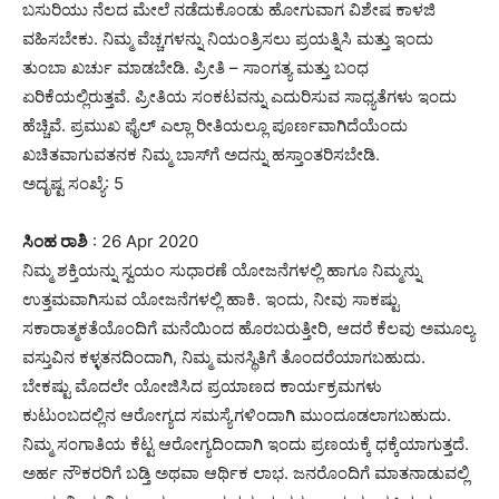
ಬಸುರಿಯು ನೆಲದ ಮೇಲೆ ನಡೆದುಕೊಂಡು ಹೋಗುವಾಗ ವಿಶೇಷ ಕಾಳಜಿ
ವಹಿಸಬೇಕು. ನಿಮ್ಮ ವೆಚ್ಚಗಳನ್ನು ನಿಯಂತ್ರಿಸಲು ಪ್ರಯತ್ನಿಸಿ ಮತ್ತು ಇಂದು
ತುಂಬಾ ಖರ್ಚು ಮಾಡಬೇಡಿ. ಪ್ರೀತಿ – ಸಾಂಗತ್ಯ ಮತ್ತು ಬಂಧ
ಏರಿಕೆಯಲ್ಲಿರುತ್ತವೆ. ಪ್ರೀತಿಯ ಸಂಕಟವನ್ನು ಎದುರಿಸುವ ಸಾಧ್ಯತೆಗಳು ಇಂದು
ಹೆಚ್ಚಿವೆ. ಪ್ರಮುಖ ಫೈಲ್ ಎಲ್ಲಾ ರೀತಿಯಲ್ಲೂ ಪೂರ್ಣವಾಗಿದೆಯೆಂದು
ಖಚಿತವಾಗುವತನಕ ನಿಮ್ಮ ಬಾಸ್‌ಗೆ ಅದನ್ನು ಹಸ್ತಾಂತರಿಸಬೇಡಿ.
ಅದೃಷ್ಟ ಸಂಖ್ಯೆ: 5
ಸಿಂಹ ರಾಶಿ
: 26 Apr 2020
ನಿಮ್ಮ ಶಕ್ತಿಯನ್ನು ಸ್ವಯಂ ಸುಧಾರಣೆ ಯೋಜನೆಗಳಲ್ಲಿ ಹಾಗೂ ನಿಮ್ಮನ್ನು
ಉತ್ತಮವಾಗಿಸುವ ಯೋಜನೆಗಳಲ್ಲಿ ಹಾಕಿ. ಇಂದು, ನೀವು ಸಾಕಷ್ಟು
ಸಕಾರಾತ್ಮಕತೆಯೊಂದಿಗೆ ಮನೆಯಿಂದ ಹೊರಬರುತ್ತೀರಿ, ಆದರೆ ಕೆಲವು ಅಮೂಲ್ಯ
ವಸ್ತುವಿನ ಕಳ್ಳತನದಿಂದಾಗಿ, ನಿಮ್ಮ ಮನಸ್ಥಿತಿಗೆ ತೊಂದರೆಯಾಗಬಹುದು.
ಬೇಕಷ್ಟು ಮೊದಲೇ ಯೋಜಿಸಿದ ಪ್ರಯಾಣದ ಕಾರ್ಯಕ್ರಮಗಳು
ಕುಟುಂಬದಲ್ಲಿನ ಆರೋಗ್ಯದ ಸಮಸ್ಯೆಗಳಿಂದಾಗಿ ಮುಂದೂಡಲಾಗಬಹುದು.
ನಿಮ್ಮ ಸಂಗಾತಿಯ ಕೆಟ್ಟ ಆರೋಗ್ಯದಿಂದಾಗಿ ಇಂದು ಪ್ರಣಯಕ್ಕೆ ಧಕ್ಕೆಯಾಗುತ್ತದೆ.
ಅರ್ಹ ನೌಕರರಿಗೆ ಬಡ್ತಿ ಅಥವಾ ಆರ್ಥಿಕ ಲಾಭ. ಜನರೊಂದಿಗೆ ಮಾತನಾಡುವಲ್ಲಿ