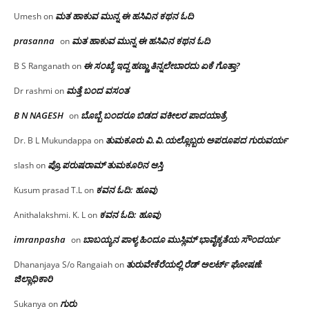
ಮತ ಹಾಕುವ ಮುನ್ನ ಈ ಹಸಿವಿನ ಕಥನ ಓದಿ
Umesh
on
prasanna
ಮತ ಹಾಕುವ ಮುನ್ನ ಈ ಹಸಿವಿನ ಕಥನ ಓದಿ
on
ಈ ಸಂಖ್ಯೆ ಇದ್ದ ಹಣ್ಣು ತಿನ್ನಲೇಬಾರದು ಏಕೆ ಗೊತ್ತಾ?
B S Ranganath
on
ಮತ್ತೆ ಬಂದ ವಸಂತ
Dr rashmi
on
B N NAGESH
ಬೊಬ್ಬೆ ಬಂದರೂ ಬಿಡದ ವಕೀಲರ ಪಾದಯಾತ್ರೆ
on
ತುಮಕೂರು‌ ವಿ.ವಿ.ಯಲ್ಲೊಬ್ಬರು ಅಪರೂಪದ ಗುರುವರ್ಯ
Dr. B L Mukundappa
on
ಪ್ರೊ.ಪರುಷರಾಮ್ ತುಮಕೂರಿನ ಆಸ್ತಿ
slash
on
ಕವನ ಓದಿ: ಹೂವು
Kusum prasad T.L
on
ಕವನ ಓದಿ: ಹೂವು
Anithalakshmi. K. L
on
imranpasha
ಬಾಬಯ್ಯನ ಪಾಳ್ಯ ಹಿಂದೂ ಮುಸ್ಲಿಮ್ ಭಾವೈಕ್ಯತೆಯ ಸೌಂದರ್ಯ
on
ತುರುವೇಕೆರೆಯಲ್ಲಿ ರೆಡ್ ಅಲರ್ಟ್ ಘೋಷಣೆ:
Dhananjaya S/o Rangaiah
on
ಜಿಲ್ಲಾಧಿಕಾರಿ
ಗುರು
Sukanya
on