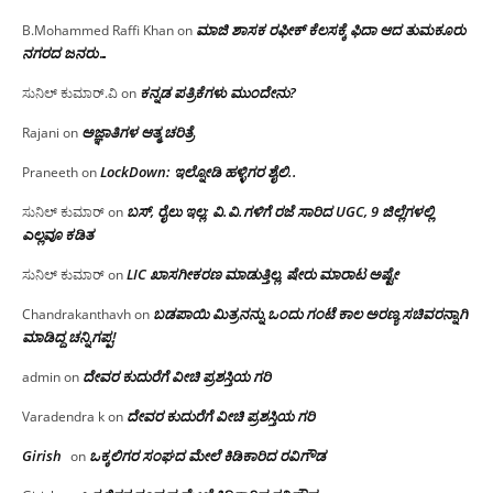
ಮಾಜಿ ಶಾಸಕ ರಫೀಕ್ ಕೆಲಸಕ್ಕೆ ಫಿದಾ ಆದ ತುಮಕೂರು
B.Mohammed Raffi Khan
on
ನಗರದ ಜನರು…
ಕನ್ನಡ ಪತ್ರಿಕೆಗಳು ಮುಂದೇನು?
ಸುನಿಲ್ ಕುಮಾರ್.ವಿ
on
ಅಜ್ಞಾತಿಗಳ ಆತ್ಮ ಚರಿತ್ರೆ
Rajani
on
LockDown: ಇಲ್ನೋಡಿ ಹಳ್ಳಿಗರ ಶೈಲಿ..
Praneeth
on
ಬಸ್, ರೈಲು ಇಲ್ಲ; ವಿ.ವಿ.ಗಳಿಗೆ ರಜೆ ಸಾರಿದ UGC, 9 ಜಿಲ್ಲೆಗಳಲ್ಲಿ
ಸುನಿಲ್ ಕುಮಾರ್
on
ಎಲ್ಲವೂ ಕಡಿತ
LIC ಖಾಸಗೀಕರಣ ಮಾಡುತ್ತಿಲ್ಲ, ಷೇರು ಮಾರಾಟ ಅಷ್ಟೇ
ಸುನಿಲ್ ಕುಮಾರ್
on
ಬಡಪಾಯಿ ಮಿತ್ರನನ್ನು ಒಂದು ಗಂಟೆ ಕಾಲ ಅರಣ್ಯ ಸಚಿವರನ್ನಾಗಿ
Chandrakanthavh
on
ಮಾಡಿದ್ದ ಚನ್ನಿಗಪ್ಪ!
ದೇವರ ಕುದುರೆಗೆ ವೀಚಿ ಪ್ರಶಸ್ತಿಯ ಗರಿ
admin
on
ದೇವರ ಕುದುರೆಗೆ ವೀಚಿ ಪ್ರಶಸ್ತಿಯ ಗರಿ
Varadendra k
on
Girish
ಒಕ್ಕಲಿಗರ ಸಂಘದ ಮೇಲೆ ಕಿಡಿಕಾರಿದ ರವಿಗೌಡ
on