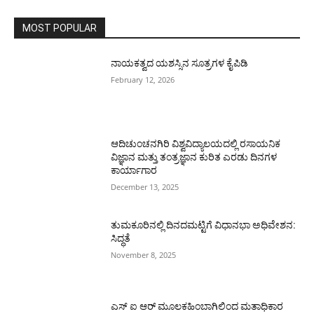
MOST POPULAR
ನಾಯಕತ್ವದ ಯಶಸ್ಸಿನ ಸೂತ್ರಗಳ ಕೈಪಿಡಿ
February 12, 2026
ಆದಿಚುಂಚನಗಿರಿ ವಿಶ್ವವಿದ್ಯಾಲಯದಲ್ಲಿ ರಸಾಯನಿಕ
ವಿಜ್ಞಾನ ಮತ್ತು ತಂತ್ರಜ್ಞಾನ ಕುರಿತ ಎರಡು ದಿನಗಳ
ಕಾರ್ಯಾಗಾರ
December 13, 2025
ತುಮಕೂರಿನಲ್ಲಿ ದಿನದಮಟ್ಟಿಗೆ ವಿಧಾನಭಾ ಅಧಿವೇಶನ:
ಸಿದ್ಧತೆ
November 8, 2025
ಎಸ್ ಐ ಆರ್ ಮೂಲಕಹಿಂಬಾಗಿಲಿಂದ ಮತಾಧಿಕಾರ