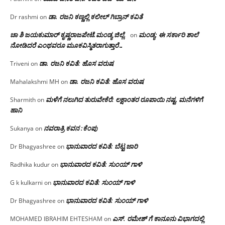
ಡಾ. ರಜನಿ‌ ಕಣ್ಣಲ್ಲಿ ಕಲೀಲ್ ಗಿಬ್ರಾನ್ ಕವಿತೆ
Dr rashmi
on
ಚಾ ಶಿ ಜಯಕುಮಾರ್ ಕೃಷ್ಣರಾಜಪೇಟೆ.ಮಂಡ್ಯ ಜಿಲ್ಲೆ.
ಮಂಡ್ಯ: ಈ ಸರ್ಕಾರಿ ಶಾಲೆ
on
ನೋಡಿದರೆ ಎಂಥವರೂ ಮೂಕವಿಸ್ಮಿತರಾಗುತ್ತಾರೆ…
ಡಾ. ರಜನಿ ಕವಿತೆ: ಹೊಸ ವರುಷ
Triveni
on
ಡಾ. ರಜನಿ ಕವಿತೆ: ಹೊಸ ವರುಷ
Mahalakshmi MH
on
ಮಳೆಗೆ ನಲುಗಿದ ತುರುವೇಕೆರೆ: ಲಕ್ಷಾಂತರ ರೂಪಾಯಿ ನಷ್ಟ, ಮನೆಗಳಿಗೆ
Sharmith
on
ಹಾನಿ
ನವರಾತ್ರಿ ಕವನ :ಕೆಂಪು
Sukanya
on
ಭಾನುವಾರದ ಕವಿತೆ: ಬೆಟ್ಟ ಜಾರಿ
Dr Bhagyashree
on
ಭಾನುವಾರದ ಕವಿತೆ: ಸುಂಯ್ ಗಾಳಿ
Radhika kudur
on
ಭಾನುವಾರದ ಕವಿತೆ: ಸುಂಯ್ ಗಾಳಿ
G k kulkarni
on
ಭಾನುವಾರದ ಕವಿತೆ: ಸುಂಯ್ ಗಾಳಿ
Dr Bhagyashree
on
ಎಸ್. ರಮೇಶ್ ಗೆ ಕಾನೂನು ವಿಭಾಗದಲ್ಲಿ
MOHAMED IBRAHIM EHTESHAM
on