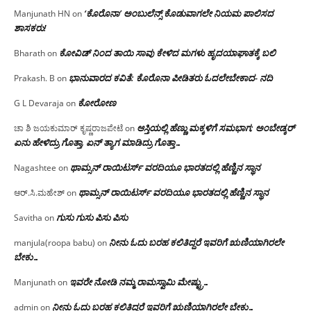
‘ಕೊರೊನಾ’ ಅಂಬುಲೆನ್ಸ್ ಕೊಡುವಾಗಲೇ ನಿಯಮ ಪಾಲಿಸದ
Manjunath HN
on
ಶಾಸಕರು!
ಕೋವಿಡ್ ನಿಂದ ತಾಯಿ ಸಾವು ಕೇಳಿದ ಮಗಳು ಹೃದಯಾಘಾತಕ್ಕೆ ಬಲಿ
Bharath
on
ಭಾನುವಾರದ ಕವಿತೆ: ಕೊರೊನಾ ಪೀಡಿತರು ಓದಲೇಬೇಕಾದ- ನದಿ
Prakash. B
on
ಕೋರೋಣ
G L Devaraja
on
ಆಸ್ತಿಯಲ್ಲಿ ಹೆಣ್ಣು ಮಕ್ಕಳಿಗೆ ಸಮಭಾಗ; ಅಂಬೇಡ್ಕರ್
ಚಾ ಶಿ ಜಯಕುಮಾರ್ ಕೃಷ್ಣರಾಜಪೇಟೆ
on
ಏನು ಹೇಳಿದ್ರು ಗೊತ್ತಾ, ಏನ್ ತ್ಯಾಗ ಮಾಡಿದ್ರು ಗೊತ್ತಾ…
ಥಾಮ್ಸನ್ ರಾಯಿಟರ್ಸ್ ವರದಿಯೂ ಭಾರತದಲ್ಲಿ ಹೆಣ್ಣಿನ ಸ್ಥಾನ‌
Nagashtee
on
ಥಾಮ್ಸನ್ ರಾಯಿಟರ್ಸ್ ವರದಿಯೂ ಭಾರತದಲ್ಲಿ ಹೆಣ್ಣಿನ ಸ್ಥಾನ‌
ಆರ್.ಸಿ.ಮಹೇಶ್
on
ಗುಸು ಗುಸು ಪಿಸು ಪಿಸು
Savitha
on
ನೀನು ಓದು ಬರಹ ಕಲಿತಿದ್ದರೆ ಇವರಿಗೆ ಋಣಿಯಾಗಿರಲೇ
manjula(roopa babu)
on
ಬೇಕು…
ಇವರೇ‌ ನೋಡಿ‌ ನಮ್ಮ‌ ರಾಮಸ್ವಾಮಿ ಮೇಷ್ಟ್ರು…
Manjunath
on
ನೀನು ಓದು ಬರಹ ಕಲಿತಿದ್ದರೆ ಇವರಿಗೆ ಋಣಿಯಾಗಿರಲೇ ಬೇಕು…
admin
on