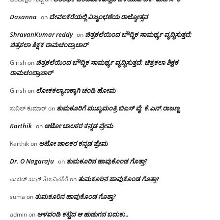
Dasanna
ದೇವಲಕೆರೆಯಲ್ಲಿ ವಿಜೃಂಭಣೆಯ ರಾಜ್ಯೋತ್ಸವ
on
ShravanKumar reddy
ಚಿತ್ರಕಲೆಯಿಂದ ಬೌದ್ಧಿಕ ಸಾಮರ್ಥ್ಯ ವೃದ್ಧಿಸುತ್ತದೆ;
on
ಚಿತ್ರಕಲಾ ಶಿಕ್ಷಕ ರಾಮಚಂದ್ರಾಚಾರ್
ಚಿತ್ರಕಲೆಯಿಂದ ಬೌದ್ಧಿಕ ಸಾಮರ್ಥ್ಯ ವೃದ್ಧಿಸುತ್ತದೆ; ಚಿತ್ರಕಲಾ ಶಿಕ್ಷಕ
Girish
on
ರಾಮಚಂದ್ರಾಚಾರ್
ಲೋಕಕಲ್ಯಾಣಕ್ಕಾಗಿ ಚಂಡಿ ಹೋಮ
Girish
on
ತುಮಕೂರಿಗೆ ಮುಖ್ಯಮಂತ್ರಿ ಬಿಎಸ್ ವೈ: ಕೆ.ಎನ್.ರಾಜಣ್ಣ
ಸುನಿಲ್ ಕುಮಾರ್
on
Karthik
ಆಟೋ ಚಾಲಕರ ಕನ್ನಡ ಪ್ರೇಮ
on
ಆಟೋ ಚಾಲಕರ ಕನ್ನಡ ಪ್ರೇಮ
Karthik
on
Dr. O Nagaraju
ತುಮಕೂರಿನ ಹಾವುಕೊಂಡ ಗೊತ್ತಾ?
on
ತುಮಕೂರಿನ ಹಾವುಕೊಂಡ ಗೊತ್ತಾ?
ವಾಜಿದ್ ಖಾನ್ ತೋವಿನಕೆರೆ
on
ತುಮಕೂರಿನ ಹಾವುಕೊಂಡ ಗೊತ್ತಾ?
suma
on
ಅಳವಂಡಿ ಕಟ್ಟಿದ ಆ ಹುಡುಗನ ಬದುಕು…
admin
on