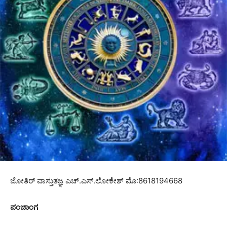
ಜೋತಿರ್ ವಾಸ್ತುತಜ್ಞ ಎಚ್.ಎಸ್.ಲೋಕೇಶ್ ಮೊ:8618194668
ಪಂಚಾಂಗ