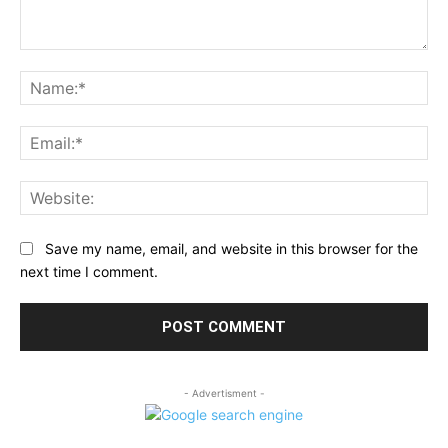
Comment:
Na
Ema
Web
Save my name, email, and website in this browser for the
next time I comment.
- Advertisment -