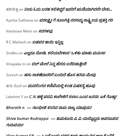
ನೀನು ಓದು ಬರಹ ಕಲಿತಿದ್ದರೆ ಇವರಿಗೆ ಋಣಿಯಾಗಿರಲೇ ಬೇಕು…
ಹರಿನೇತ್ರ
on
ವರಲಕ್ಷ್ಮೀ ಗೆ ಸೂಲಗಿತ್ತಿ ನರಸಮ್ಮ‌ ರಾಷ್ಟ್ರೀಯ ಪ್ರಶಸ್ತಿ ಗರಿ
Ayisha Sulthana
on
ಸರಗಳವು
Vaishnavi Metri
on
ಬಡವರ ತಾಯಿ ಇನ್ನಿಲ್ಲ
R C Mahesh
on
ಎಲ್ಲರೂ ನೋಡಿ, ಕಲಿಯಬೇಕಾದ ‘ಒಳಿತು ಮಾಡು ಮನುಸಾ’
Sindhu
on
ಬಿಲ್ ಮೇಲೆ ನಿನ್ನ ಹೆಸರು ಬರೆದಿಡುತ್ತೇನೆ!
Vinayaka m
on
ಹಸು ಸಾಕಣೆದಾರರಿಗೆ ಬಂದಿದೆ ಹೊಸ ಹಸಿರು ಮೇವು
Suresh
on
ಮದಲಿಂಗನ ಕಣಿವೆಯಲ್ಲಿ ಕಂಡ ವಿಷಕನ್ಯೆ ಹೂವು
ಹನು ಬಿಎನ
on
C.N.ಹಳ್ಳಿ ಪದವಿ ಕಾಲೇಜಿಗೆ ಸಲಾಂ‌ ಎಂದ ಜನರು! ಏಕೆ ಗೊತ್ತಾ?
Lakshmi Y
on
Bharath n
ಗಾಂಧೀಜಿ ಕನಸಿನ ರಾಮ ರಾಜ್ಯ ಯಾವುದು?
on
Shiva kumar Rudrappa
ತುಮಕೂರು‌ ವಿ.ವಿ.ಯಲ್ಲೊಬ್ಬರು ಅಪರೂಪದ
on
ಗುರುವರ್ಯ
Vijay kumar GR
ಒಂದೊಂದು ಭತ್ತದ ಕಾಳು ಹಾಯುತ್ತಿದ್ದ ಅಣ್ಣ ಕೊನೆಗೆ
on