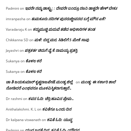
ಇವರೇ ನಮ್ಮ ಡಾಕ್ಟ್ರು; : ದೇವರೇ ಬಂದ್ರೂ ರಜನಿ ಡಾಕ್ಟರೇ ಹೇಳ್ ಬೇಕು!
Padmini
on
ತುಮಕೂರು ನದಿಗಳ ಪುನರುಜ್ಜೀವನದ ಬಗ್ಗೆ ಮೌನ ಏಕೆ?
imranpasha
on
ಕದ್ದುಮುಚ್ಚಿ ಮದುವೆ ತಡೆದ ಅಧಿಕಾರಿಗಳ ತಂಡ
Varadaraju K
on
ಮಳೆ: ಬಿದ್ದ ಮರ, ಸಿಡಿಲಿಗೆ 5 ಮೇಕೆ ಸಾವು
Chikkanna SD
on
ಪತ್ರಕರ್ತ ಚಿದುಗೆ ವೈ.ಕೆ.ರಾಮಯ್ಯ ಪ್ರಶಸ್ತಿ
Jayashri
on
ಕೊಳಲ ಕರೆ
Sukanya
on
ಕೊಳಲ ಕರೆ
Sukanya
on
ಚಾ ಶಿ ಜಯಕುಮಾರ್ ಕೃಷ್ಣರಾಜಪೇಟೆ.ಮಂಡ್ಯ ಜಿಲ್ಲೆ.
ಮಂಡ್ಯ: ಈ ಸರ್ಕಾರಿ ಶಾಲೆ
on
ನೋಡಿದರೆ ಎಂಥವರೂ ಮೂಕವಿಸ್ಮಿತರಾಗುತ್ತಾರೆ…
ಕವನ ಓದಿ: ಚೆರ್ರಿ ಹೂವಿನ ಪ್ರೇಮ…
Dr rashmi
on
ಕವಿತೆಗೂ ಒಂದು ದಿನ
Anithalakshmi. K. L
on
ಕವಿತೆ ಓದಿ: ಯುದ್ಧ
Dr kalpana viswanath
on
ಯುವ ಜನತೆ ದಿನ: ಕವಿತೆ ಓದಿ- ಯೌವನ
Padmini
on