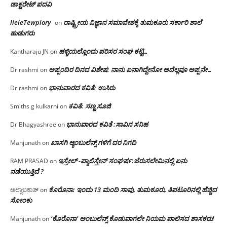
ಡಾಕ್ಟರೇಟ್ ಪದವಿ
lieleTewplory
ರಾಷ್ಟ್ರೀಯ ವಿಜ್ಞಾನ ಸಮಾವೇಶಕ್ಕೆ‌ ತುಮಕೂರು ಸರ್ಕಾರಿ ಶಾಲೆ
on
ಹುಡುಗರು
ಹಳ್ಳಿಯಲ್ಲೊಂದು ಪರಿಸರ ಸಂಘ ಕಟ್ಟಿ…
Kantharaju JN
on
ಅಪ್ಪಂದಿರ ದಿನದ ವಿಶೇಷ: ನಾನು ಏನಾಗಿದ್ದೇನೋ‌ ಅದೆಲ್ಲವೂ ಅಪ್ಪನೇ…
Dr rashmi
on
ಭಾನುವಾರದ ಕವಿತೆ: ಉಸಿರು
Dr rashmi
on
ಕವಿತೆ: ಸಣ್ಣ ಸೂಜಿ
Smiths g kulkarni
on
ಭಾನುವಾರದ ಕವಿತೆ :ಸಾವಿನ ಸನಿಹ
Dr Bhagyashree
on
ಖಾಸಗಿ ಆ್ಯಂಬುಲೆನ್ಸ್ ಗಳಿಗೆ ದರ ನಿಗದಿ
Manjunath
on
ಇಸ್ರೇಲ್ -ಪ್ಯಾಲಿಸ್ತೇನ್ ಸಂಘರ್ಷ:ಜೆರುಸಲೇಮಿನಲ್ಲಿ ಏನು
RAM PRASAD
on
ನಡೆಯುತ್ತಿದೆ ?
ಕೊರೊನಾ: ಇಂದು 13 ಮಂದಿ ಸಾವು, ತುಮಕೂರು, ತಿಪಟೂರಿನಲ್ಲಿ ಹೆಚ್ಚಿದ
ಅಲ್ಲಾಬಕಾಶ್
on
ಸೋಂಕು
‘ಕೊರೊನಾ’ ಅಂಬುಲೆನ್ಸ್ ಕೊಡುವಾಗಲೇ ನಿಯಮ ಪಾಲಿಸದ ಶಾಸಕರು!
Manjunath
on