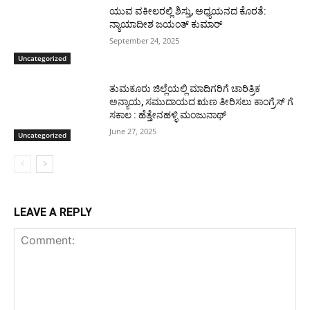
ಯುವ ವಕೀಲರಲ್ಲಿ ಶಿಸ್ತು, ಅಧ್ಯಯನದ ಕೊರತೆ:
ನ್ಯಾಯಾದೀಶ ಜಯಂತ್ ಕುಮಾರ್
September 24, 2025
Uncategorized
ತುಮಕೂರು ಜಿಲ್ಲೆಯಲ್ಲಿ ಮಾದಿಗರಿಗೆ ಚಾರಿತ್ರಿಕ
ಅನ್ಯಾಯ, ಸಮುದಾಯದ ಋಣ ತೀರಿಸಲು ಕಾಂಗ್ರೆಸ್ ಗೆ
ಸಕಾಲ : ಹೆತ್ತೇನಹಳ್ಳಿ ಮಂಜುನಾಥ್
June 27, 2025
Uncategorized
LEAVE A REPLY