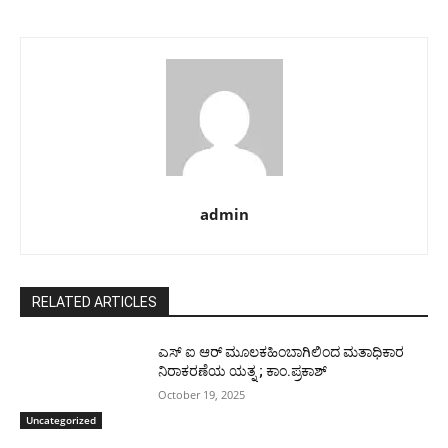
admin
RELATED ARTICLES
ಎಸ್ ಐ ಆರ್ ಮೂಲಕಹಿಂಬಾಗಿಲಿಂದ ಮತಾಧಿಕಾರ
ನಿರಾಕರಣೆಯ ಯತ್ನ ; ಕಾಂ.ಪ್ರಕಾಶ್
October 19, 2025
Uncategorized