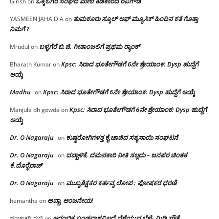
ಒಕ್ಕಲಿಗರ ಸಂಘದ ಮೇಲೆ ಕಿಡಿಕಾರಿದ ರವಿಗೌಡ
Girish
on
ತುಮಕೂರು ಸ್ಕೂಲ್ ಆಫ್ ಮ್ಯೂಸಿಕ್ ಹಿಂದಿನ ಕತೆ ಗೊತ್ತಾ
YASMEEN JAHA D A
on
ನಿಮಗೆ ?
ಬಳ್ಳಗೆರೆ ಬಿ.ಜಿ. ಗೀತಾಂಜಲಿಗೆ ಪ್ರಥಮ ರ‌್ಯಾಂಕ್
Mrudul
on
Kpsc: ಸಿರಾದ ಭೂತೇಗೌಡಗೆ 6ನೇ ಶ್ರೇಯಾಂಕ: Dysp ಹುದ್ದೆಗೆ
Bharath Kumar
on
ಆಯ್ಕೆ
Madhu
Kpsc: ಸಿರಾದ ಭೂತೇಗೌಡಗೆ 6ನೇ ಶ್ರೇಯಾಂಕ: Dysp ಹುದ್ದೆಗೆ ಆಯ್ಕೆ
on
Kpsc: ಸಿರಾದ ಭೂತೇಗೌಡಗೆ 6ನೇ ಶ್ರೇಯಾಂಕ: Dysp ಹುದ್ದೆಗೆ
Manjula dh gowda
on
ಆಯ್ಕೆ
Dr. O Nagaraju
ಕುಷ್ಠರೋಗಿಗಳತ್ತ ಕೈ ಚಾಚಿದ ಸತ್ಯಸಾಯಿ ಸಂಘಟನೆ
on
Dr. O Nagaraju
ದಬ್ಬಾಳಿಕೆ, ದಮನಕಾರಿ ನೀತಿ ಸಲ್ಲದು – ಜನಪರ ಚಿಂತಕ
on
ಕೆ.ದೊರೈರಾಜ್
Dr. O Nagaraju
ಮುಖ್ಯಶಿಕ್ಷಕರ ಕರ್ತವ್ಯ ಲೋಪ : ಪೋಷಕರ ಧರಣಿ
on
ಅಬ್ಬಾ, ಆಂಜನೇಯ!
hemantha
on
ಆರಂಭಿಕ ಬಂಡವಾಳವಿಲ್ಲದೆ ಬೆಳೆಯುವ ಬೆಳೆ- ಮಿಡಿ ಸೌತೆ
ಪಂಚಾಕ್ಷರಿ ಗುಬ್ಬಿ
on