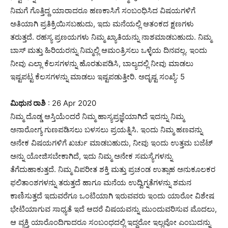
ನಿಮಗೆ ಗೊತ್ತಿದ್ದ ಯಾರಾದರೂ ಹಣಕಾಸಿಗೆ ಸಂಬಂಧಿಸಿದ ವಿಷಯಗಳಿಗೆ
ಅತಿಯಾಗಿ ಪ್ರತಿಕ್ರಿಯಿಸಬಹುದು, ಇದು ಮನೆಯಲ್ಲಿ ಆತಂಕದ ಕ್ಷಣಗಳು
ತರುತ್ತದೆ. ರಹಸ್ಯ ಪ್ರಣಯಗಳು ನಿಮ್ಮ ಖ್ಯಾತಿಯನ್ನು ನಾಶಮಾಡಬಹುದು. ನಿಮ್ಮ
ಬಾಸ್ ಮತ್ತು ಹಿರಿಯರನ್ನು ನಿಮ್ಮಲ್ಲಿ ಆಮಂತ್ರಿಸಲು ಒಳ್ಳೆಯ ದಿನವಲ್ಲ. ಇಂದು
ನೀವು ಎಲ್ಲಾ ಕೆಲಸಗಳನ್ನು ಹೊರತುಪಡಿಸಿ, ಬಾಲ್ಯದಲ್ಲಿ ನೀವು ಮಾಡಲು
ಇಷ್ಟಪಟ್ಟ ಕೆಲಸಗಳನ್ನು ಮಾಡಲು ಇಷ್ಟಪಡುತ್ತೀರಿ. ಅದೃಷ್ಟ ಸಂಖ್ಯೆ: 5
ಮಿಥುನ ರಾಶಿ
: 26 Apr 2020
ನಿಮ್ಮ ದೊಡ್ಡ ಆಸ್ತಿಯೆಂದರೆ ನಿಮ್ಮ ಹಾಸ್ಯಪ್ರಜ್ಞೆಯಾಗಿದೆ ಇದನ್ನು ನಿಮ್ಮ
ಅನಾರೋಗ್ಯ ಗುಣಪಡಿಸಲು ಬಳಸಲು ಪ್ರಯತ್ನಿಸಿ. ಇಂದು ನಿಮ್ಮ ಹಣವನ್ನು
ಅನೇಕ ವಿಷಯಗಳಿಗೆ ಖರ್ಚು ಮಾಡಬಹುದು, ನೀವು ಇಂದು ಉತ್ತಮ ಬಜೆಟ್
ಅನ್ನು ಯೋಜಿಸಬೇಕಾಗಿದೆ, ಇದು ನಿಮ್ಮ ಅನೇಕ ಸಮಸ್ಯೆಗಳನ್ನು
ತೆಗೆದುಹಾಕುತ್ತದೆ. ನಿಮ್ಮ ವಿಪರೀತ ಶಕ್ತಿ ಮತ್ತು ಪ್ರಚಂಡ ಉತ್ಸಾಹ ಅನುಕೂಲಕರ
ಫಲಿತಾಂಶಗಳನ್ನು ತರುತ್ತದೆ ಹಾಗೂ ಮನೆಯ ಉದ್ವಿಗ್ನತೆಗಳನ್ನು ಶಮನ
ಕಾಣಿಸುತ್ತದೆ ಇದುವರೆಗೂ ಒಂಟಿಯಾಗಿ ಇರುವವರು ಇಂದು ಯಾರೋ ವಿಶೇಷ
ಭೇಟಿಯಾಗುವ ಸಾಧ್ಯತೆ ಇದೆ ಆದರೆ ವಿಷಯವನ್ನು ಮುಂದುವರಿಸುವ ಮೊದಲು,
ಆ ವ್ಯಕ್ತಿ ಯಾರೊಂದಿಗಾದರೂ ಸಂಬಂಧದಲ್ಲಿ ಇದ್ದರೋ ಇಲ್ಲವೋ ಎಂಬುದನ್ನು