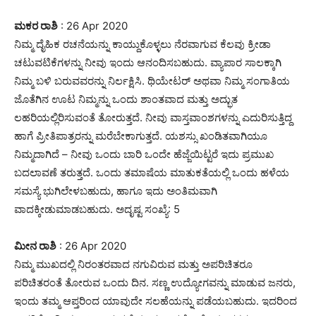
ಮಕರ ರಾಶಿ
: 26 Apr 2020
ನಿಮ್ಮ ದೈಹಿಕ ರಚನೆಯನ್ನು ಕಾಯ್ದುಕೊಳ್ಳಲು ನೆರವಾಗುವ ಕೆಲವು ಕ್ರೀಡಾ
ಚಟುವಟಿಕೆಗಳನ್ನು ನೀವು ಇಂದು ಆನಂದಿಸಬಹುದು. ವ್ಯಾಪಾರ ಸಾಲಕ್ಕಾಗಿ
ನಿಮ್ಮ ಬಳಿ ಬರುವವರನ್ನು ನಿರ್ಲಕ್ಷಿಸಿ. ಥಿಯೇಟರ್ ಅಥವಾ ನಿಮ್ಮ ಸಂಗಾತಿಯ
ಜೊತೆಗಿನ ಊಟ ನಿಮ್ಮನ್ನು ಒಂದು ಶಾಂತವಾದ ಮತ್ತು ಅದ್ಭುತ
ಲಹರಿಯಲ್ಲಿರಿಸುವಂತೆ ತೋರುತ್ತದೆ. ನೀವು ವಾಸ್ತವಾಂಶಗಳನ್ನು ಎದುರಿಸುತ್ತಿದ್ದ
ಹಾಗೆ ಪ್ರೀತಿಪಾತ್ರರನ್ನು ಮರೆಬೇಕಾಗುತ್ತದೆ. ಯಶಸ್ಸು ಖಂಡಿತವಾಗಿಯೂ
ನಿಮ್ಮದಾಗಿದೆ – ನೀವು ಒಂದು ಬಾರಿ ಒಂದೇ ಹೆಜ್ಜೆಯಿಟ್ಟರೆ ಇದು ಪ್ರಮುಖ
ಬದಲಾವಣೆ ತರುತ್ತದೆ. ಒಂದು ತಮಾಷೆಯ ಮಾತುಕತೆಯಲ್ಲಿ ಒಂದು ಹಳೆಯ
ಸಮಸ್ಯೆ ಭುಗಿಲೇಳಬಹುದು, ಹಾಗೂ ಇದು ಅಂತಿಮವಾಗಿ
ವಾದಕ್ಕೀಡುಮಾಡಬಹುದು. ಅದೃಷ್ಟ ಸಂಖ್ಯೆ: 5
ಮೀನ ರಾಶಿ
: 26 Apr 2020
ನಿಮ್ಮ ಮುಖದಲ್ಲಿ ನಿರಂತರವಾದ ನಗುವಿರುವ ಮತ್ತು ಅಪರಿಚಿತರೂ
ಪರಿಚಿತರಂತೆ ತೋರುವ ಒಂದು ದಿನ. ಸಣ್ಣ ಉದ್ಯೋಗವನ್ನು ಮಾಡುವ ಜನರು,
ಇಂದು ತಮ್ಮ ಆಪ್ತರಿಂದ ಯಾವುದೇ ಸಲಹೆಯನ್ನು ಪಡೆಯಬಹುದು. ಇದರಿಂದ