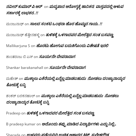
ನವೀನ್ ಕುಮಾರ್ ಪಿ ಆರ್
ಮದ್ಯಪಾನ ಆರೋಗ್ಯಕ್ಕೆ ಹಾನಿಕರ; ವಾಸ್ತವದಲ್ಲಿ ಅಳುವ
on
ಸರ್ಕಾರಕ್ಕೆ ಲಾಭಕರ..!!
ಸಾಲದ ಸಂಕಟ ಒಂಥರಾ ಹೊರ ಹೊಮ್ಮದ ಗಾಯ..!!
ಮಂಜುನಾಥ್
on
ತುಳಿತಕ್ಕೆ ಒಳಗಾದವರ ಮೇಲೆತ್ತಿದ ಸಂತ ಬಸವಣ್ಣ
ಮಂಜುನಾಥ್ ಹೆತ್ತೇನಹಳ್ಳಿ
on
ಹೊರಟು ಹೋಗುವ ಬದುಕಿಗೊಂದು ವಿಶೇಷತೆ ಇರಲಿ
Mallikarjuna S
on
ಸೂರ್ಯನೇ ದೇವರಾದಾಗ
ಶಾಂತರಾಜು ಬಿ ಎಸ್
on
ಸೂರ್ಯನೇ ದೇವರಾದಾಗ
Shankar barakanahall
on
ಮುಕ್ಕಾಲು ಎಕೆರೆಯಲ್ಲಿ ಏನ್ನೆಲ್ಲ‌ ಮಾಡಬಹುದು: ನೋಡಲು ದಂಜ್ಯಾನಾಯ್ಕರ
ಮಹೇಶ್
on
ತೋಟಕ್ಕೆ ಬನ್ನಿ
ಮುಕ್ಕಾಲು ಎಕೆರೆಯಲ್ಲಿ ಏನ್ನೆಲ್ಲ‌ ಮಾಡಬಹುದು: ನೋಡಲು
ಶಂಕರ್ ಬರಕನಹಾಲ್
on
ದಂಜ್ಯಾನಾಯ್ಕರ ತೋಟಕ್ಕೆ ಬನ್ನಿ
ತುಳಿತಕ್ಕೆ ಒಳಗಾದವರ ಮೇಲೆತ್ತಿದ ಸಂತ ಬಸವಣ್ಣ
Pradeep
on
ಅದೊಂದು ತಪ್ಪು ಮಾಡಿದ ವಿದ್ಯಾರ್ಥಿಗಳು ಎದ್ದು ನಿಲ್ಲಿ…
B pradeep kumar
on
ಉಳ್ಳವರು ಪಡೆಯದಿರಿ ಉಚಿತ ಆಹಾರದ ಕಿಟ್: ಸುರೇಶಗೌಡ
Sharada
on