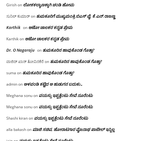
ಲೋಕಕಲ್ಯಾಣಕ್ಕಾಗಿ ಚಂಡಿ ಹೋಮ
Girish
on
ತುಮಕೂರಿಗೆ ಮುಖ್ಯಮಂತ್ರಿ ಬಿಎಸ್ ವೈ: ಕೆ.ಎನ್.ರಾಜಣ್ಣ
ಸುನಿಲ್ ಕುಮಾರ್
on
Karthik
ಆಟೋ ಚಾಲಕರ ಕನ್ನಡ ಪ್ರೇಮ
on
ಆಟೋ ಚಾಲಕರ ಕನ್ನಡ ಪ್ರೇಮ
Karthik
on
Dr. O Nagaraju
ತುಮಕೂರಿನ ಹಾವುಕೊಂಡ ಗೊತ್ತಾ?
on
ತುಮಕೂರಿನ ಹಾವುಕೊಂಡ ಗೊತ್ತಾ?
ವಾಜಿದ್ ಖಾನ್ ತೋವಿನಕೆರೆ
on
ತುಮಕೂರಿನ ಹಾವುಕೊಂಡ ಗೊತ್ತಾ?
suma
on
ಅಳವಂಡಿ ಕಟ್ಟಿದ ಆ ಹುಡುಗನ ಬದುಕು…
admin
on
ವಯಸ್ಸು ಇಪ್ಪತ್ತೆಂಟು ಸೇವೆ ನೂರೆಂಟು
Meghana sonu
on
ವಯಸ್ಸು ಇಪ್ಪತ್ತೆಂಟು ಸೇವೆ ನೂರೆಂಟು
Meghana sonu
on
ವಯಸ್ಸು ಇಪ್ಪತ್ತೆಂಟು ಸೇವೆ ನೂರೆಂಟು
Shashi kiran
on
ಮಾಜಿ ಸಚಿವ, ಹೋರಾಟಗಾರ ವೈಜನಾಥ ಪಾಟೀಲ್ ಇನ್ನಿಲ್ಲ
alla bakash
on
ವಯಸ್ಸು ಇಪ್ಪತ್ತೆಂಟು ಸೇವೆ ನೂರೆಂಟು
jain
on