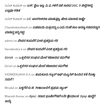
ಬಸ್, ರೈಲು ಇಲ್ಲ; ವಿ.ವಿ.ಗಳಿಗೆ ರಜೆ ಸಾರಿದ UGC, 9 ಜಿಲ್ಲೆಗಳಲ್ಲಿ
ಸುನಿಲ್ ಕುಮಾರ್
on
ಎಲ್ಲವೂ ಕಡಿತ
LIC ಖಾಸಗೀಕರಣ ಮಾಡುತ್ತಿಲ್ಲ, ಷೇರು ಮಾರಾಟ ಅಷ್ಟೇ
ಸುನಿಲ್ ಕುಮಾರ್
on
ಬಡಪಾಯಿ ಮಿತ್ರನನ್ನು ಒಂದು ಗಂಟೆ ಕಾಲ ಅರಣ್ಯ ಸಚಿವರನ್ನಾಗಿ
Chandrakanthavh
on
ಮಾಡಿದ್ದ ಚನ್ನಿಗಪ್ಪ!
ದೇವರ ಕುದುರೆಗೆ ವೀಚಿ ಪ್ರಶಸ್ತಿಯ ಗರಿ
admin
on
ದೇವರ ಕುದುರೆಗೆ ವೀಚಿ ಪ್ರಶಸ್ತಿಯ ಗರಿ
Varadendra k
on
Girish
ಒಕ್ಕಲಿಗರ ಸಂಘದ ಮೇಲೆ ಕಿಡಿಕಾರಿದ ರವಿಗೌಡ
on
ಒಕ್ಕಲಿಗರ ಸಂಘದ ಮೇಲೆ ಕಿಡಿಕಾರಿದ ರವಿಗೌಡ
Girish
on
ತುಮಕೂರು ಸ್ಕೂಲ್ ಆಫ್ ಮ್ಯೂಸಿಕ್ ಹಿಂದಿನ ಕತೆ ಗೊತ್ತಾ
YASMEEN JAHA D A
on
ನಿಮಗೆ ?
ಬಳ್ಳಗೆರೆ ಬಿ.ಜಿ. ಗೀತಾಂಜಲಿಗೆ ಪ್ರಥಮ ರ‌್ಯಾಂಕ್
Mrudul
on
Kpsc: ಸಿರಾದ ಭೂತೇಗೌಡಗೆ 6ನೇ ಶ್ರೇಯಾಂಕ: Dysp ಹುದ್ದೆಗೆ
Bharath Kumar
on
ಆಯ್ಕೆ