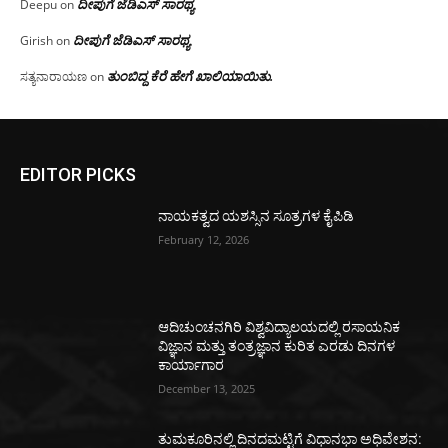
ದೀಪುಗೆ ಜೆಡಿಎಸ್ ಸಾರಥ್ಯ
Deepu
on
ದೀಪುಗೆ ಜೆಡಿಎಸ್ ಸಾರಥ್ಯ
Girish
on
ತುಂಬಿದ್ದ ಕೆರೆ ಹೇಗೆ ಖಾಲಿಯಾಯಿತು.
ಸತ್ಯನಾರಾಯಣ
on
EDITOR PICKS
ನಾಯಕತ್ವದ ಯಶಸ್ಸಿನ ಸೂತ್ರಗಳ ಕೈಪಿಡಿ
February 12, 2026
ಆದಿಚುಂಚನಗಿರಿ ವಿಶ್ವವಿದ್ಯಾಲಯದಲ್ಲಿ ರಸಾಯನಿಕ
ವಿಜ್ಞಾನ ಮತ್ತು ತಂತ್ರಜ್ಞಾನ ಕುರಿತ ಎರಡು ದಿನಗಳ
ಕಾರ್ಯಾಗಾರ
December 13, 2025
ತುಮಕೂರಿನಲ್ಲಿ ದಿನದಮಟ್ಟಿಗೆ ವಿಧಾನಭಾ ಅಧಿವೇಶನ: