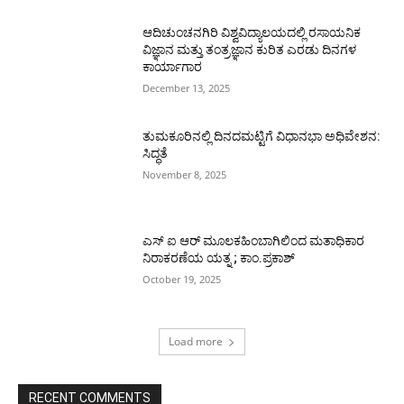
ಆದಿಚುಂಚನಗಿರಿ ವಿಶ್ವವಿದ್ಯಾಲಯದಲ್ಲಿ ರಸಾಯನಿಕ
ವಿಜ್ಞಾನ ಮತ್ತು ತಂತ್ರಜ್ಞಾನ ಕುರಿತ ಎರಡು ದಿನಗಳ
ಕಾರ್ಯಾಗಾರ
December 13, 2025
ತುಮಕೂರಿನಲ್ಲಿ ದಿನದಮಟ್ಟಿಗೆ ವಿಧಾನಭಾ ಅಧಿವೇಶನ:
ಸಿದ್ಧತೆ
November 8, 2025
ಎಸ್ ಐ ಆರ್ ಮೂಲಕಹಿಂಬಾಗಿಲಿಂದ ಮತಾಧಿಕಾರ
ನಿರಾಕರಣೆಯ ಯತ್ನ ; ಕಾಂ.ಪ್ರಕಾಶ್
October 19, 2025
Load more
RECENT COMMENTS