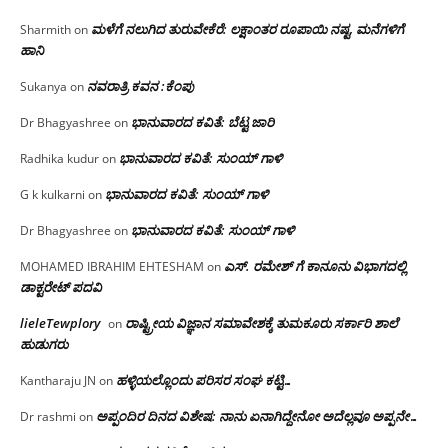
ಮಳೆಗೆ ನಲುಗಿದ ತುರುವೇಕೆರೆ: ಲಕ್ಷಾಂತರ ರೂಪಾಯಿ ನಷ್ಟ, ಮನೆಗಳಿಗೆ
Sharmith
on
ಹಾನಿ
ನವರಾತ್ರಿ ಕವನ :ಕೆಂಪು
Sukanya
on
ಭಾನುವಾರದ ಕವಿತೆ: ಬೆಟ್ಟ ಜಾರಿ
Dr Bhagyashree
on
ಭಾನುವಾರದ ಕವಿತೆ: ಸುಂಯ್ ಗಾಳಿ
Radhika kudur
on
ಭಾನುವಾರದ ಕವಿತೆ: ಸುಂಯ್ ಗಾಳಿ
G k kulkarni
on
ಭಾನುವಾರದ ಕವಿತೆ: ಸುಂಯ್ ಗಾಳಿ
Dr Bhagyashree
on
ಎಸ್. ರಮೇಶ್ ಗೆ ಕಾನೂನು ವಿಭಾಗದಲ್ಲಿ
MOHAMED IBRAHIM EHTESHAM
on
ಡಾಕ್ಟರೇಟ್ ಪದವಿ
lieleTewplory
ರಾಷ್ಟ್ರೀಯ ವಿಜ್ಞಾನ ಸಮಾವೇಶಕ್ಕೆ‌ ತುಮಕೂರು ಸರ್ಕಾರಿ ಶಾಲೆ
on
ಹುಡುಗರು
ಹಳ್ಳಿಯಲ್ಲೊಂದು ಪರಿಸರ ಸಂಘ ಕಟ್ಟಿ…
Kantharaju JN
on
ಅಪ್ಪಂದಿರ ದಿನದ ವಿಶೇಷ: ನಾನು ಏನಾಗಿದ್ದೇನೋ‌ ಅದೆಲ್ಲವೂ ಅಪ್ಪನೇ…
Dr rashmi
on