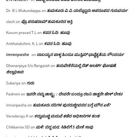
ತುಮಕೂರು‌ ವಿ.ವಿ.ಯಲ್ಲೊಬ್ಬರು ಅಪರೂಪದ ಗುರುವರ್ಯ
Dr. B L Mukundappa
on
ಪ್ರೊ.ಪರುಷರಾಮ್ ತುಮಕೂರಿನ ಆಸ್ತಿ
slash
on
ಕವನ ಓದಿ: ಹೂವು
Kusum prasad T.L
on
ಕವನ ಓದಿ: ಹೂವು
Anithalakshmi. K. L
on
imranpasha
ಬಾಬಯ್ಯನ ಪಾಳ್ಯ ಹಿಂದೂ ಮುಸ್ಲಿಮ್ ಭಾವೈಕ್ಯತೆಯ ಸೌಂದರ್ಯ
on
ತುರುವೇಕೆರೆಯಲ್ಲಿ ರೆಡ್ ಅಲರ್ಟ್ ಘೋಷಣೆ:
Dhananjaya S/o Rangaiah
on
ಜಿಲ್ಲಾಧಿಕಾರಿ
ಗುರು
Sukanya
on
ಇವರೇ ನಮ್ಮ ಡಾಕ್ಟ್ರು; : ದೇವರೇ ಬಂದ್ರೂ ರಜನಿ ಡಾಕ್ಟರೇ ಹೇಳ್ ಬೇಕು!
Padmini
on
ತುಮಕೂರು ನದಿಗಳ ಪುನರುಜ್ಜೀವನದ ಬಗ್ಗೆ ಮೌನ ಏಕೆ?
imranpasha
on
ಕದ್ದುಮುಚ್ಚಿ ಮದುವೆ ತಡೆದ ಅಧಿಕಾರಿಗಳ ತಂಡ
Varadaraju K
on
ಮಳೆ: ಬಿದ್ದ ಮರ, ಸಿಡಿಲಿಗೆ 5 ಮೇಕೆ ಸಾವು
Chikkanna SD
on