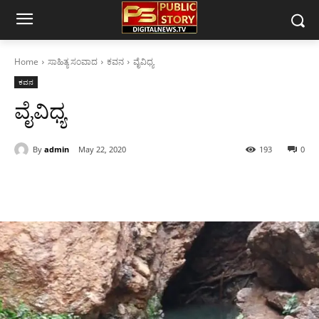
Home
ಸಾಹಿತ್ಯ ಸಂವಾದ
ಕವನ
ವೈವಿಧ್ಯ
ಕವನ
ವೈವಿಧ್ಯ
By
admin
May 22, 2020
193
0