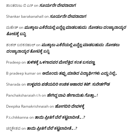
ಸೂರ್ಯನೇ ದೇವರಾದಾಗ
ಶಾಂತರಾಜು ಬಿ ಎಸ್
on
ಸೂರ್ಯನೇ ದೇವರಾದಾಗ
Shankar barakanahall
on
ಮುಕ್ಕಾಲು ಎಕೆರೆಯಲ್ಲಿ ಏನ್ನೆಲ್ಲ‌ ಮಾಡಬಹುದು: ನೋಡಲು ದಂಜ್ಯಾನಾಯ್ಕರ
ಮಹೇಶ್
on
ತೋಟಕ್ಕೆ ಬನ್ನಿ
ಮುಕ್ಕಾಲು ಎಕೆರೆಯಲ್ಲಿ ಏನ್ನೆಲ್ಲ‌ ಮಾಡಬಹುದು: ನೋಡಲು
ಶಂಕರ್ ಬರಕನಹಾಲ್
on
ದಂಜ್ಯಾನಾಯ್ಕರ ತೋಟಕ್ಕೆ ಬನ್ನಿ
ತುಳಿತಕ್ಕೆ ಒಳಗಾದವರ ಮೇಲೆತ್ತಿದ ಸಂತ ಬಸವಣ್ಣ
Pradeep
on
ಅದೊಂದು ತಪ್ಪು ಮಾಡಿದ ವಿದ್ಯಾರ್ಥಿಗಳು ಎದ್ದು ನಿಲ್ಲಿ…
B pradeep kumar
on
ಉಳ್ಳವರು ಪಡೆಯದಿರಿ ಉಚಿತ ಆಹಾರದ ಕಿಟ್: ಸುರೇಶಗೌಡ
Sharada
on
ಹೇಗಿದ್ದ ಬಾವಿ ಹೇಗಾಯಿತು ಗೊತ್ತಾ…!
Panchaksharaiah t h
on
ಹೋಗದಿರಿ ದೇವಳಕ್ಕೆ
Deepika Ramakrishnaiah
on
ತಾಯಿ ಪ್ರೀತಿಗೆ ಬೆಲೆ ಕಟ್ಟಲಾದೀತೆ….?
P.t.chikkanna
on
ತಾಯಿ ಪ್ರೀತಿಗೆ ಬೆಲೆ ಕಟ್ಟಲಾದೀತೆ….?
ಚನ್ನಕೇಶವ
on