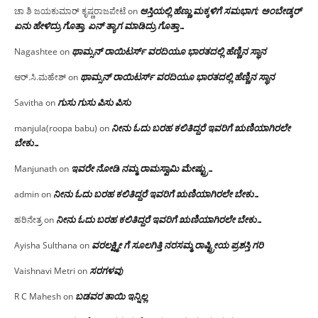
ಆಸ್ತಿಯಲ್ಲಿ ಹೆಣ್ಣು ಮಕ್ಕಳಿಗೆ ಸಮಭಾಗ; ಅಂಬೇಡ್ಕರ್
ಚಾ ಶಿ ಜಯಕುಮಾರ್ ಕೃಷ್ಣರಾಜಪೇಟೆ
on
ಏನು ಹೇಳಿದ್ರು ಗೊತ್ತಾ, ಏನ್ ತ್ಯಾಗ ಮಾಡಿದ್ರು ಗೊತ್ತಾ…
ಥಾಮ್ಸನ್ ರಾಯಿಟರ್ಸ್ ವರದಿಯೂ ಭಾರತದಲ್ಲಿ ಹೆಣ್ಣಿನ ಸ್ಥಾನ‌
Nagashtee
on
ಥಾಮ್ಸನ್ ರಾಯಿಟರ್ಸ್ ವರದಿಯೂ ಭಾರತದಲ್ಲಿ ಹೆಣ್ಣಿನ ಸ್ಥಾನ‌
ಆರ್.ಸಿ.ಮಹೇಶ್
on
ಗುಸು ಗುಸು ಪಿಸು ಪಿಸು
Savitha
on
ನೀನು ಓದು ಬರಹ ಕಲಿತಿದ್ದರೆ ಇವರಿಗೆ ಋಣಿಯಾಗಿರಲೇ
manjula(roopa babu)
on
ಬೇಕು…
ಇವರೇ‌ ನೋಡಿ‌ ನಮ್ಮ‌ ರಾಮಸ್ವಾಮಿ ಮೇಷ್ಟ್ರು…
Manjunath
on
ನೀನು ಓದು ಬರಹ ಕಲಿತಿದ್ದರೆ ಇವರಿಗೆ ಋಣಿಯಾಗಿರಲೇ ಬೇಕು…
admin
on
ನೀನು ಓದು ಬರಹ ಕಲಿತಿದ್ದರೆ ಇವರಿಗೆ ಋಣಿಯಾಗಿರಲೇ ಬೇಕು…
ಹರಿನೇತ್ರ
on
ವರಲಕ್ಷ್ಮೀ ಗೆ ಸೂಲಗಿತ್ತಿ ನರಸಮ್ಮ‌ ರಾಷ್ಟ್ರೀಯ ಪ್ರಶಸ್ತಿ ಗರಿ
Ayisha Sulthana
on
ಸರಗಳವು
Vaishnavi Metri
on
ಬಡವರ ತಾಯಿ ಇನ್ನಿಲ್ಲ
R C Mahesh
on