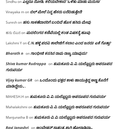
ಎಲ್ಲರೂ ನೋಡಿ, ಕಲಿಯಬೇಕಾದ ‘ಒಳಿತು ಮಾಡು ಮನುಸಾ’
Sindhu
on
ಬಿಲ್ ಮೇಲೆ ನಿನ್ನ ಹೆಸರು ಬರೆದಿಡುತ್ತೇನೆ!
Vinayaka m
on
ಹಸು ಸಾಕಣೆದಾರರಿಗೆ ಬಂದಿದೆ ಹೊಸ ಹಸಿರು ಮೇವು
Suresh
on
ಮದಲಿಂಗನ ಕಣಿವೆಯಲ್ಲಿ ಕಂಡ ವಿಷಕನ್ಯೆ ಹೂವು
ಹನು ಬಿಎನ
on
C.N.ಹಳ್ಳಿ ಪದವಿ ಕಾಲೇಜಿಗೆ ಸಲಾಂ‌ ಎಂದ ಜನರು! ಏಕೆ ಗೊತ್ತಾ?
Lakshmi Y
on
Bharath n
ಗಾಂಧೀಜಿ ಕನಸಿನ ರಾಮ ರಾಜ್ಯ ಯಾವುದು?
on
Shiva kumar Rudrappa
ತುಮಕೂರು‌ ವಿ.ವಿ.ಯಲ್ಲೊಬ್ಬರು ಅಪರೂಪದ
on
ಗುರುವರ್ಯ
Vijay kumar GR
ಒಂದೊಂದು ಭತ್ತದ ಕಾಳು ಹಾಯುತ್ತಿದ್ದ ಅಣ್ಣ ಕೊನೆಗೆ
on
ಮಾಡಿದ್ದೇನು….
ತುಮಕೂರು‌ ವಿ.ವಿ.ಯಲ್ಲೊಬ್ಬರು ಅಪರೂಪದ ಗುರುವರ್ಯ
MAHESH.H
on
ತುಮಕೂರು‌ ವಿ.ವಿ.ಯಲ್ಲೊಬ್ಬರು ಅಪರೂಪದ ಗುರುವರ್ಯ
Mahalakshmi
on
ತುಮಕೂರು‌ ವಿ.ವಿ.ಯಲ್ಲೊಬ್ಬರು ಅಪರೂಪದ ಗುರುವರ್ಯ
Manjunatha B
on
Ravi Janashri
ಅಂಬೇಡ್ಕರ್ ಸ್ವಾತಂತ್ರ್ಯಕ್ಕಾಗಿ ಹೋರಾಡಿದ್ರಾ…
on