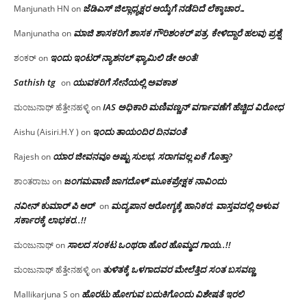
ಜೆಡಿಎಸ್ ಜಿಲ್ಲಾಧ್ಯಕ್ಷರ ಆಯ್ಕೆಗೆ ನಡೆದಿದೆ ಲೆಕ್ಕಾಚಾರ…
Manjunath HN
on
ಮಾಜಿ ಶಾಸಕರಿಗೆ ಶಾಸಕ ಗೌರಿಶಂಕರ್ ಪತ್ರ, ಕೇಳಿದ್ದಾರೆ ಹಲವು ಪ್ರಶ್ನೆ
Manjunatha
on
ಇಂದು ಇಂಟರ್ ನ್ಯಾಶನಲ್ ಫ್ಯಾಮಿಲಿ ಡೇ ಅಂತೆ!
ಶಂಕರ್
on
Sathish tg
ಯುವಕರಿಗೆ ಸೇನೆಯಲ್ಲಿ ಅವಕಾಶ
on
IAS ಅಧಿಕಾರಿ ಮಣಿವಣ್ಣನ್ ವರ್ಗಾವಣೆಗೆ ಹೆಚ್ಚಿದ‌ ವಿರೋಧ
ಮಂಜುನಾಥ್ ಹೆತ್ತೇನಹಳ್ಳಿ
on
ಇಂದು ತಾಯಂದಿರ ದಿನವಂತೆ
Aishu (Aisiri.H.Y )
on
ಯಾರ ಜೀವನವೂ ಅಷ್ಟು ಸುಲಭ, ಸರಾಗವಲ್ಲ ಏಕೆ ಗೊತ್ತಾ?
Rajesh
on
ಜಂಗಮವಾಣಿ ಜಾಗದೊಳ್ ಮೂಕಪ್ರೇಕ್ಷಕ ನಾವಿಂದು
ಶಾಂತರಾಜು
on
ನವೀನ್ ಕುಮಾರ್ ಪಿ ಆರ್
ಮದ್ಯಪಾನ ಆರೋಗ್ಯಕ್ಕೆ ಹಾನಿಕರ; ವಾಸ್ತವದಲ್ಲಿ ಅಳುವ
on
ಸರ್ಕಾರಕ್ಕೆ ಲಾಭಕರ..!!
ಸಾಲದ ಸಂಕಟ ಒಂಥರಾ ಹೊರ ಹೊಮ್ಮದ ಗಾಯ..!!
ಮಂಜುನಾಥ್
on
ತುಳಿತಕ್ಕೆ ಒಳಗಾದವರ ಮೇಲೆತ್ತಿದ ಸಂತ ಬಸವಣ್ಣ
ಮಂಜುನಾಥ್ ಹೆತ್ತೇನಹಳ್ಳಿ
on
ಹೊರಟು ಹೋಗುವ ಬದುಕಿಗೊಂದು ವಿಶೇಷತೆ ಇರಲಿ
Mallikarjuna S
on