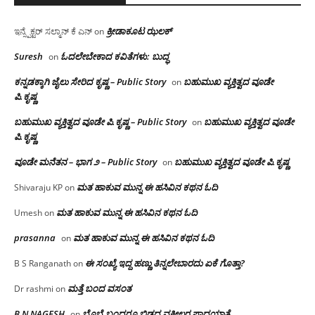
ಕ್ರೀಡಾಕೂಟ ಝಲಕ್
ಇನ್ಸ್ಪೆಕ್ಟರ್ ಸಲ್ಮಾನ್ ಕೆ ಎನ್
on
Suresh
ಓದಲೇಬೇಕಾದ‌ ಕವಿತೆಗಳು: ಬುದ್ಧ
on
ಕನ್ನಡಕ್ಕಾಗಿ ಜೈಲು ಸೇರಿದ ಕೃಷ್ಣ – Public Story
ಬಹುಮುಖ ವ್ಯಕ್ತಿತ್ವದ ವೂಡೇ
on
ಪಿ.ಕೃಷ್ಣ
ಬಹುಮುಖ ವ್ಯಕ್ತಿತ್ವದ ವೂಡೇ ಪಿ.ಕೃಷ್ಣ – Public Story
ಬಹುಮುಖ ವ್ಯಕ್ತಿತ್ವದ ವೂಡೇ
on
ಪಿ.ಕೃಷ್ಣ
ವೂಡೇ ಮನೆತನ – ಭಾಗ ೨ – Public Story
ಬಹುಮುಖ ವ್ಯಕ್ತಿತ್ವದ ವೂಡೇ ಪಿ.ಕೃಷ್ಣ
on
ಮತ ಹಾಕುವ ಮುನ್ನ ಈ ಹಸಿವಿನ ಕಥನ ಓದಿ
Shivaraju KP
on
ಮತ ಹಾಕುವ ಮುನ್ನ ಈ ಹಸಿವಿನ ಕಥನ ಓದಿ
Umesh
on
prasanna
ಮತ ಹಾಕುವ ಮುನ್ನ ಈ ಹಸಿವಿನ ಕಥನ ಓದಿ
on
ಈ ಸಂಖ್ಯೆ ಇದ್ದ ಹಣ್ಣು ತಿನ್ನಲೇಬಾರದು ಏಕೆ ಗೊತ್ತಾ?
B S Ranganath
on
ಮತ್ತೆ ಬಂದ ವಸಂತ
Dr rashmi
on
B N NAGESH
ಬೊಬ್ಬೆ ಬಂದರೂ ಬಿಡದ ವಕೀಲರ ಪಾದಯಾತ್ರೆ
on