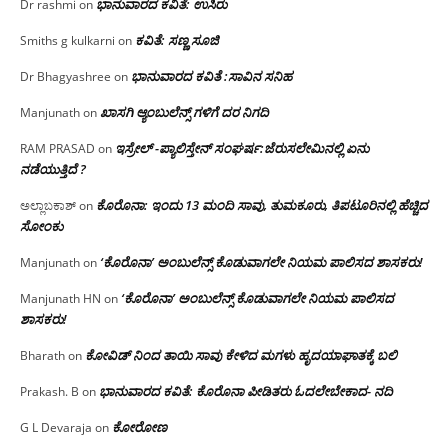
ಭಾನುವಾರದ ಕವಿತೆ: ಉಸಿರು
Dr rashmi
on
ಕವಿತೆ: ಸಣ್ಣ ಸೂಜಿ
Smiths g kulkarni
on
ಭಾನುವಾರದ ಕವಿತೆ :ಸಾವಿನ ಸನಿಹ
Dr Bhagyashree
on
ಖಾಸಗಿ ಆ್ಯಂಬುಲೆನ್ಸ್ ಗಳಿಗೆ ದರ ನಿಗದಿ
Manjunath
on
ಇಸ್ರೇಲ್ -ಪ್ಯಾಲಿಸ್ತೇನ್ ಸಂಘರ್ಷ:ಜೆರುಸಲೇಮಿನಲ್ಲಿ ಏನು
RAM PRASAD
on
ನಡೆಯುತ್ತಿದೆ ?
ಕೊರೊನಾ: ಇಂದು 13 ಮಂದಿ ಸಾವು, ತುಮಕೂರು, ತಿಪಟೂರಿನಲ್ಲಿ ಹೆಚ್ಚಿದ
ಅಲ್ಲಾಬಕಾಶ್
on
ಸೋಂಕು
‘ಕೊರೊನಾ’ ಅಂಬುಲೆನ್ಸ್ ಕೊಡುವಾಗಲೇ ನಿಯಮ ಪಾಲಿಸದ ಶಾಸಕರು!
Manjunath
on
‘ಕೊರೊನಾ’ ಅಂಬುಲೆನ್ಸ್ ಕೊಡುವಾಗಲೇ ನಿಯಮ ಪಾಲಿಸದ
Manjunath HN
on
ಶಾಸಕರು!
ಕೋವಿಡ್ ನಿಂದ ತಾಯಿ ಸಾವು ಕೇಳಿದ ಮಗಳು ಹೃದಯಾಘಾತಕ್ಕೆ ಬಲಿ
Bharath
on
ಭಾನುವಾರದ ಕವಿತೆ: ಕೊರೊನಾ ಪೀಡಿತರು ಓದಲೇಬೇಕಾದ- ನದಿ
Prakash. B
on
ಕೋರೋಣ
G L Devaraja
on