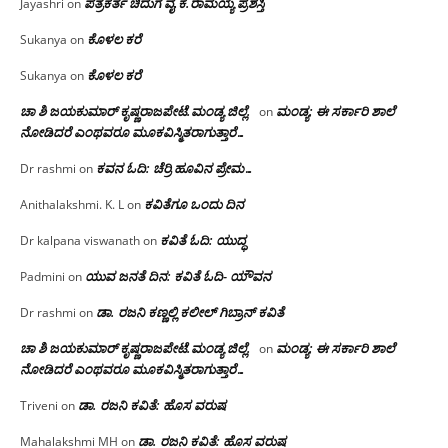
ಪತ್ರಕರ್ತ ಚಿದುಗೆ ವೈ.ಕೆ.ರಾಮಯ್ಯ ಪ್ರಶಸ್ತಿ
Jayashri
on
ಕೊಳಲ ಕರೆ
Sukanya
on
ಕೊಳಲ ಕರೆ
Sukanya
on
ಚಾ ಶಿ ಜಯಕುಮಾರ್ ಕೃಷ್ಣರಾಜಪೇಟೆ.ಮಂಡ್ಯ ಜಿಲ್ಲೆ.
ಮಂಡ್ಯ: ಈ ಸರ್ಕಾರಿ ಶಾಲೆ
on
ನೋಡಿದರೆ ಎಂಥವರೂ ಮೂಕವಿಸ್ಮಿತರಾಗುತ್ತಾರೆ…
ಕವನ ಓದಿ: ಚೆರ್ರಿ ಹೂವಿನ ಪ್ರೇಮ…
Dr rashmi
on
ಕವಿತೆಗೂ ಒಂದು ದಿನ
Anithalakshmi. K. L
on
ಕವಿತೆ ಓದಿ: ಯುದ್ಧ
Dr kalpana viswanath
on
ಯುವ ಜನತೆ ದಿನ: ಕವಿತೆ ಓದಿ- ಯೌವನ
Padmini
on
ಡಾ. ರಜನಿ‌ ಕಣ್ಣಲ್ಲಿ ಕಲೀಲ್ ಗಿಬ್ರಾನ್ ಕವಿತೆ
Dr rashmi
on
ಚಾ ಶಿ ಜಯಕುಮಾರ್ ಕೃಷ್ಣರಾಜಪೇಟೆ.ಮಂಡ್ಯ ಜಿಲ್ಲೆ.
ಮಂಡ್ಯ: ಈ ಸರ್ಕಾರಿ ಶಾಲೆ
on
ನೋಡಿದರೆ ಎಂಥವರೂ ಮೂಕವಿಸ್ಮಿತರಾಗುತ್ತಾರೆ…
ಡಾ. ರಜನಿ ಕವಿತೆ: ಹೊಸ ವರುಷ
Triveni
on
ಡಾ. ರಜನಿ ಕವಿತೆ: ಹೊಸ ವರುಷ
Mahalakshmi MH
on