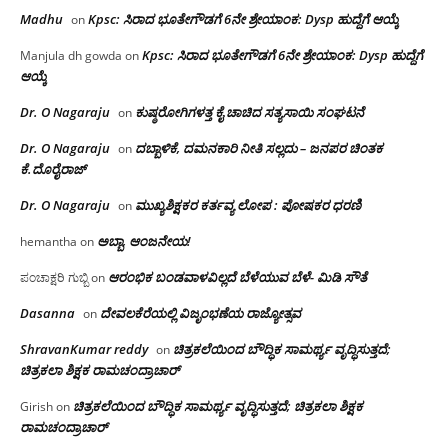
Madhu
Kpsc: ಸಿರಾದ ಭೂತೇಗೌಡಗೆ 6ನೇ ಶ್ರೇಯಾಂಕ: Dysp ಹುದ್ದೆಗೆ ಆಯ್ಕೆ
on
Kpsc: ಸಿರಾದ ಭೂತೇಗೌಡಗೆ 6ನೇ ಶ್ರೇಯಾಂಕ: Dysp ಹುದ್ದೆಗೆ
Manjula dh gowda
on
ಆಯ್ಕೆ
Dr. O Nagaraju
ಕುಷ್ಠರೋಗಿಗಳತ್ತ ಕೈ ಚಾಚಿದ ಸತ್ಯಸಾಯಿ ಸಂಘಟನೆ
on
Dr. O Nagaraju
ದಬ್ಬಾಳಿಕೆ, ದಮನಕಾರಿ ನೀತಿ ಸಲ್ಲದು – ಜನಪರ ಚಿಂತಕ
on
ಕೆ.ದೊರೈರಾಜ್
Dr. O Nagaraju
ಮುಖ್ಯಶಿಕ್ಷಕರ ಕರ್ತವ್ಯ ಲೋಪ : ಪೋಷಕರ ಧರಣಿ
on
ಅಬ್ಬಾ, ಆಂಜನೇಯ!
hemantha
on
ಆರಂಭಿಕ ಬಂಡವಾಳವಿಲ್ಲದೆ ಬೆಳೆಯುವ ಬೆಳೆ- ಮಿಡಿ ಸೌತೆ
ಪಂಚಾಕ್ಷರಿ ಗುಬ್ಬಿ
on
Dasanna
ದೇವಲಕೆರೆಯಲ್ಲಿ ವಿಜೃಂಭಣೆಯ ರಾಜ್ಯೋತ್ಸವ
on
ShravanKumar reddy
ಚಿತ್ರಕಲೆಯಿಂದ ಬೌದ್ಧಿಕ ಸಾಮರ್ಥ್ಯ ವೃದ್ಧಿಸುತ್ತದೆ;
on
ಚಿತ್ರಕಲಾ ಶಿಕ್ಷಕ ರಾಮಚಂದ್ರಾಚಾರ್
ಚಿತ್ರಕಲೆಯಿಂದ ಬೌದ್ಧಿಕ ಸಾಮರ್ಥ್ಯ ವೃದ್ಧಿಸುತ್ತದೆ; ಚಿತ್ರಕಲಾ ಶಿಕ್ಷಕ
Girish
on
ರಾಮಚಂದ್ರಾಚಾರ್