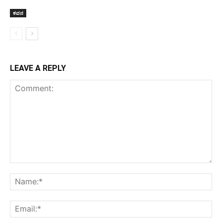
ಕವನ
LEAVE A REPLY
Comment:
Na
Ema