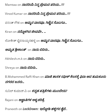
ನಾನರಿಯೆ ನಿನ್ನ ಪ್ರೇಮದ ಪರಿಯ…!!!
Mamtaa
on
ನಾನರಿಯೆ ನಿನ್ನ ಪ್ರೇಮದ ಪರಿಯ…!!!
Vinod Kumar
on
ಅಮ್ಮನ ವಾರವೂ, ಗಿಣ್ಣಿನ ಸೊಬಗೂ…
ವಸಂತ್ ಗೌಡ
on
ನನ್ನೊಳಗಿನ ಜೀವವೇ……
Kiran
on
ಅಮ್ಮನ ವಾರವೂ, ಗಿಣ್ಣಿನ ಸೊಬಗೂ…
ಲೋಕೇಶ್ ಭೈರನಾಯ್ಕನಹಳ್ಳಿ
on
ಅಮೃತ ಶ್ರೀಕಾಂತ್
ನಾನು ಬಿದಿರು…
on
ನಾನು ಬಿದಿರು…
Akhilesh.m.k
on
ನಾನು ಬಿದಿರು…
Shreya
on
ಮಾಜಿ ಶಾಸಕ ರಫೀಕ್ ಕೆಲಸಕ್ಕೆ ಫಿದಾ ಆದ ತುಮಕೂರು
B.Mohammed Raffi Khan
on
ನಗರದ ಜನರು…
ಕನ್ನಡ ಪತ್ರಿಕೆಗಳು ಮುಂದೇನು?
ಸುನಿಲ್ ಕುಮಾರ್.ವಿ
on
ಅಜ್ಞಾತಿಗಳ ಆತ್ಮ ಚರಿತ್ರೆ
Rajani
on
LockDown: ಇಲ್ನೋಡಿ ಹಳ್ಳಿಗರ ಶೈಲಿ..
Praneeth
on