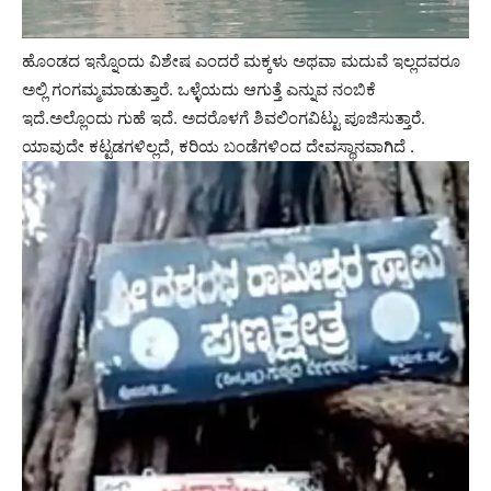
ಹೊಂಡದ ಇನ್ನೊಂದು ವಿಶೇಷ ಎಂದರೆ ಮಕ್ಕಳು ಅಥವಾ ಮದುವೆ ಇಲ್ಲದವರೂ
ಅಲ್ಲಿ ಗಂಗಮ್ಮಮಾಡುತ್ತಾರೆ. ಒಳ್ಳೆಯದು ಆಗುತ್ತೆ ಎನ್ನುವ ನಂಬಿಕೆ
ಇದೆ.ಅಲ್ಲೊಂದು ಗುಹೆ ಇದೆ. ಅದರೊಳಗೆ ಶಿವಲಿಂಗವಿಟ್ಟು ಪೂಜಿಸುತ್ತಾರೆ.
ಯಾವುದೇ ಕಟ್ಟಡಗಳಿಲ್ಲದೆ, ಕರಿಯ ಬಂಡೆಗಳಿಂದ ದೇವಸ್ಥಾನವಾಗಿದೆ .