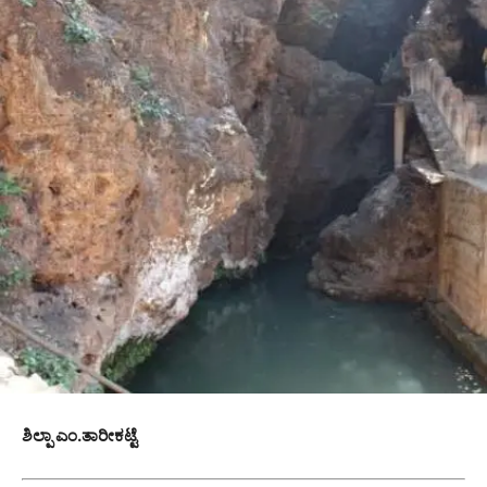
ಶಿಲ್ಪಾ ಎಂ.ತಾರೀಕಟ್ಟೆ