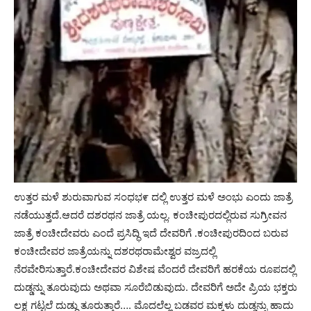
ಉತ್ತರ ಮಳೆ ಶುರುವಾಗುವ ಸಂಧಭ೯ ದಲ್ಲಿ ಉತ್ತರ ಮಳೆ ಅಂಭು ಎಂದು ಜಾತ್ರೆ
ನಡೆಯುತ್ತದೆ.ಆದರೆ ದಶರಥನ ಜಾತ್ರೆ ಯಲ್ಲ. ಕಂಚೀಪುರದಲ್ಲಿರುವ ಸುಗ್ರೀವನ
ಜಾತ್ರೆ ಕಂಚೀದೇವರು ಎಂದೆ ಪ್ರಸಿದ್ಧಿ ಇದೆ ದೇವರಿಗೆ .ಕಂಚೀಪುರದಿಂದ ಬರುವ
ಕಂಚೀದೇವರ ಜಾತ್ರೆಯನ್ನು ದಶರಥರಾಮೇಶ್ವರ ವಜ್ರದಲ್ಲಿ
ನೆರವೇರಿಸುತ್ತಾರೆ.ಕಂಚೀದೇವರ ವಿಶೇಷ ವೆಂದರೆ ದೇವರಿಗೆ ಹರಕೆಯ ರೂಪದಲ್ಲಿ
ದುಡ್ಡನ್ನು ತೂರುವುದು ಅಥವಾ ಸೂರೆಬಿಡುವುದು. ದೇವರಿಗೆ ಅದೇ ಪ್ರಿಯ ಭಕ್ತರು
ಲಕ್ಷ ಗಟ್ಟಲೆ ದುಡ್ಧು ತೂರುತ್ತಾರೆ…. ಮೊದಲೆಲ್ಲ ಬಡವರ ಮಕ್ಕಳು ದುಡ್ಡನ್ನು ಹಾದು