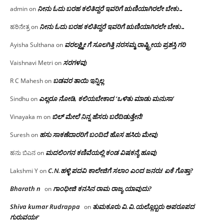
ನೀನು ಓದು ಬರಹ ಕಲಿತಿದ್ದರೆ ಇವರಿಗೆ ಋಣಿಯಾಗಿರಲೇ ಬೇಕು…
admin
on
ನೀನು ಓದು ಬರಹ ಕಲಿತಿದ್ದರೆ ಇವರಿಗೆ ಋಣಿಯಾಗಿರಲೇ ಬೇಕು…
ಹರಿನೇತ್ರ
on
ವರಲಕ್ಷ್ಮೀ ಗೆ ಸೂಲಗಿತ್ತಿ ನರಸಮ್ಮ‌ ರಾಷ್ಟ್ರೀಯ ಪ್ರಶಸ್ತಿ ಗರಿ
Ayisha Sulthana
on
ಸರಗಳವು
Vaishnavi Metri
on
ಬಡವರ ತಾಯಿ ಇನ್ನಿಲ್ಲ
R C Mahesh
on
ಎಲ್ಲರೂ ನೋಡಿ, ಕಲಿಯಬೇಕಾದ ‘ಒಳಿತು ಮಾಡು ಮನುಸಾ’
Sindhu
on
ಬಿಲ್ ಮೇಲೆ ನಿನ್ನ ಹೆಸರು ಬರೆದಿಡುತ್ತೇನೆ!
Vinayaka m
on
ಹಸು ಸಾಕಣೆದಾರರಿಗೆ ಬಂದಿದೆ ಹೊಸ ಹಸಿರು ಮೇವು
Suresh
on
ಮದಲಿಂಗನ ಕಣಿವೆಯಲ್ಲಿ ಕಂಡ ವಿಷಕನ್ಯೆ ಹೂವು
ಹನು ಬಿಎನ
on
C.N.ಹಳ್ಳಿ ಪದವಿ ಕಾಲೇಜಿಗೆ ಸಲಾಂ‌ ಎಂದ ಜನರು! ಏಕೆ ಗೊತ್ತಾ?
Lakshmi Y
on
Bharath n
ಗಾಂಧೀಜಿ ಕನಸಿನ ರಾಮ ರಾಜ್ಯ ಯಾವುದು?
on
Shiva kumar Rudrappa
ತುಮಕೂರು‌ ವಿ.ವಿ.ಯಲ್ಲೊಬ್ಬರು ಅಪರೂಪದ
on
ಗುರುವರ್ಯ