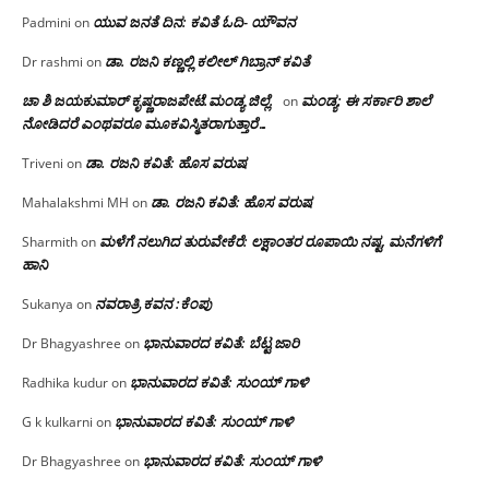
ಯುವ ಜನತೆ ದಿನ: ಕವಿತೆ ಓದಿ- ಯೌವನ
Padmini
on
ಡಾ. ರಜನಿ‌ ಕಣ್ಣಲ್ಲಿ ಕಲೀಲ್ ಗಿಬ್ರಾನ್ ಕವಿತೆ
Dr rashmi
on
ಚಾ ಶಿ ಜಯಕುಮಾರ್ ಕೃಷ್ಣರಾಜಪೇಟೆ.ಮಂಡ್ಯ ಜಿಲ್ಲೆ.
ಮಂಡ್ಯ: ಈ ಸರ್ಕಾರಿ ಶಾಲೆ
on
ನೋಡಿದರೆ ಎಂಥವರೂ ಮೂಕವಿಸ್ಮಿತರಾಗುತ್ತಾರೆ…
ಡಾ. ರಜನಿ ಕವಿತೆ: ಹೊಸ ವರುಷ
Triveni
on
ಡಾ. ರಜನಿ ಕವಿತೆ: ಹೊಸ ವರುಷ
Mahalakshmi MH
on
ಮಳೆಗೆ ನಲುಗಿದ ತುರುವೇಕೆರೆ: ಲಕ್ಷಾಂತರ ರೂಪಾಯಿ ನಷ್ಟ, ಮನೆಗಳಿಗೆ
Sharmith
on
ಹಾನಿ
ನವರಾತ್ರಿ ಕವನ :ಕೆಂಪು
Sukanya
on
ಭಾನುವಾರದ ಕವಿತೆ: ಬೆಟ್ಟ ಜಾರಿ
Dr Bhagyashree
on
ಭಾನುವಾರದ ಕವಿತೆ: ಸುಂಯ್ ಗಾಳಿ
Radhika kudur
on
ಭಾನುವಾರದ ಕವಿತೆ: ಸುಂಯ್ ಗಾಳಿ
G k kulkarni
on
ಭಾನುವಾರದ ಕವಿತೆ: ಸುಂಯ್ ಗಾಳಿ
Dr Bhagyashree
on