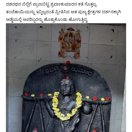
ದಶರಥನ ಬಿಲ್ಲಿಗೆ ಪ್ರಾಣಬಿಟ್ಟ ಶ್ರವಣಕುಮಾರನ ಕತೆ ಗೊತ್ತಲ್ಲ.
ತಂದೆತಾಯಿಯನ್ನು ಇನ್ನಿಲ್ಲದಂತೆ ಪ್ರೀತಿಸಿದ ಆತ ಪುಣ್ಯ ಕ್ಷೇತ್ರಗಳ ದರ್ಶನಕ್ಕಾಗಿ
ಅಡ್ಡೆಯಲ್ಲಿ ಅವರಿಬ್ಬರನ್ನು ಹೊತ್ತುಕೊಂಡು ಹೋಗುತ್ತಿದ್ದ.