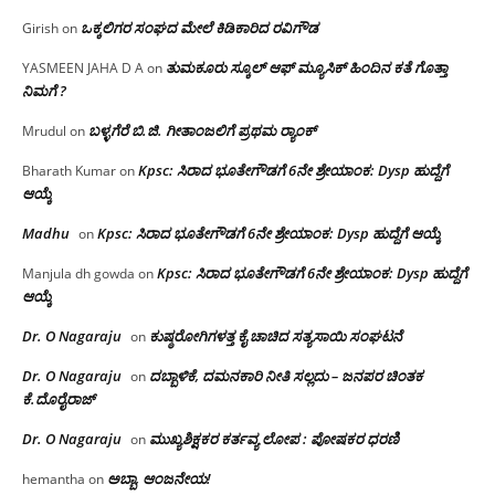
ಒಕ್ಕಲಿಗರ ಸಂಘದ ಮೇಲೆ ಕಿಡಿಕಾರಿದ ರವಿಗೌಡ
Girish
on
ತುಮಕೂರು ಸ್ಕೂಲ್ ಆಫ್ ಮ್ಯೂಸಿಕ್ ಹಿಂದಿನ ಕತೆ ಗೊತ್ತಾ
YASMEEN JAHA D A
on
ನಿಮಗೆ ?
ಬಳ್ಳಗೆರೆ ಬಿ.ಜಿ. ಗೀತಾಂಜಲಿಗೆ ಪ್ರಥಮ ರ‌್ಯಾಂಕ್
Mrudul
on
Kpsc: ಸಿರಾದ ಭೂತೇಗೌಡಗೆ 6ನೇ ಶ್ರೇಯಾಂಕ: Dysp ಹುದ್ದೆಗೆ
Bharath Kumar
on
ಆಯ್ಕೆ
Madhu
Kpsc: ಸಿರಾದ ಭೂತೇಗೌಡಗೆ 6ನೇ ಶ್ರೇಯಾಂಕ: Dysp ಹುದ್ದೆಗೆ ಆಯ್ಕೆ
on
Kpsc: ಸಿರಾದ ಭೂತೇಗೌಡಗೆ 6ನೇ ಶ್ರೇಯಾಂಕ: Dysp ಹುದ್ದೆಗೆ
Manjula dh gowda
on
ಆಯ್ಕೆ
Dr. O Nagaraju
ಕುಷ್ಠರೋಗಿಗಳತ್ತ ಕೈ ಚಾಚಿದ ಸತ್ಯಸಾಯಿ ಸಂಘಟನೆ
on
Dr. O Nagaraju
ದಬ್ಬಾಳಿಕೆ, ದಮನಕಾರಿ ನೀತಿ ಸಲ್ಲದು – ಜನಪರ ಚಿಂತಕ
on
ಕೆ.ದೊರೈರಾಜ್
Dr. O Nagaraju
ಮುಖ್ಯಶಿಕ್ಷಕರ ಕರ್ತವ್ಯ ಲೋಪ : ಪೋಷಕರ ಧರಣಿ
on
ಅಬ್ಬಾ, ಆಂಜನೇಯ!
hemantha
on