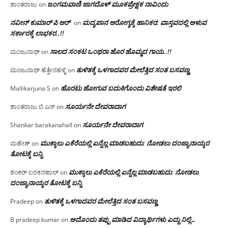
ಜಂಗಮವಾಣಿ ಜಾಗದೊಳ್ ಮೂಕಪ್ರೇಕ್ಷಕ ನಾವಿಂದು
ಶಾಂತರಾಜು
on
ನವೀನ್ ಕುಮಾರ್ ಪಿ ಆರ್
ಮದ್ಯಪಾನ ಆರೋಗ್ಯಕ್ಕೆ ಹಾನಿಕರ; ವಾಸ್ತವದಲ್ಲಿ ಅಳುವ
on
ಸರ್ಕಾರಕ್ಕೆ ಲಾಭಕರ..!!
ಸಾಲದ ಸಂಕಟ ಒಂಥರಾ ಹೊರ ಹೊಮ್ಮದ ಗಾಯ..!!
ಮಂಜುನಾಥ್
on
ತುಳಿತಕ್ಕೆ ಒಳಗಾದವರ ಮೇಲೆತ್ತಿದ ಸಂತ ಬಸವಣ್ಣ
ಮಂಜುನಾಥ್ ಹೆತ್ತೇನಹಳ್ಳಿ
on
ಹೊರಟು ಹೋಗುವ ಬದುಕಿಗೊಂದು ವಿಶೇಷತೆ ಇರಲಿ
Mallikarjuna S
on
ಸೂರ್ಯನೇ ದೇವರಾದಾಗ
ಶಾಂತರಾಜು ಬಿ ಎಸ್
on
ಸೂರ್ಯನೇ ದೇವರಾದಾಗ
Shankar barakanahall
on
ಮುಕ್ಕಾಲು ಎಕೆರೆಯಲ್ಲಿ ಏನ್ನೆಲ್ಲ‌ ಮಾಡಬಹುದು: ನೋಡಲು ದಂಜ್ಯಾನಾಯ್ಕರ
ಮಹೇಶ್
on
ತೋಟಕ್ಕೆ ಬನ್ನಿ
ಮುಕ್ಕಾಲು ಎಕೆರೆಯಲ್ಲಿ ಏನ್ನೆಲ್ಲ‌ ಮಾಡಬಹುದು: ನೋಡಲು
ಶಂಕರ್ ಬರಕನಹಾಲ್
on
ದಂಜ್ಯಾನಾಯ್ಕರ ತೋಟಕ್ಕೆ ಬನ್ನಿ
ತುಳಿತಕ್ಕೆ ಒಳಗಾದವರ ಮೇಲೆತ್ತಿದ ಸಂತ ಬಸವಣ್ಣ
Pradeep
on
ಅದೊಂದು ತಪ್ಪು ಮಾಡಿದ ವಿದ್ಯಾರ್ಥಿಗಳು ಎದ್ದು ನಿಲ್ಲಿ…
B pradeep kumar
on