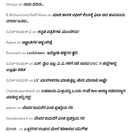
ನಾನು ಬಿದಿರು…
Shreya
on
ಮಾಜಿ ಶಾಸಕ ರಫೀಕ್ ಕೆಲಸಕ್ಕೆ ಫಿದಾ ಆದ ತುಮಕೂರು
B.Mohammed Raffi Khan
on
ನಗರದ ಜನರು…
ಕನ್ನಡ ಪತ್ರಿಕೆಗಳು ಮುಂದೇನು?
ಸುನಿಲ್ ಕುಮಾರ್.ವಿ
on
ಅಜ್ಞಾತಿಗಳ ಆತ್ಮ ಚರಿತ್ರೆ
Rajani
on
LockDown: ಇಲ್ನೋಡಿ ಹಳ್ಳಿಗರ ಶೈಲಿ..
Praneeth
on
ಬಸ್, ರೈಲು ಇಲ್ಲ; ವಿ.ವಿ.ಗಳಿಗೆ ರಜೆ ಸಾರಿದ UGC, 9 ಜಿಲ್ಲೆಗಳಲ್ಲಿ
ಸುನಿಲ್ ಕುಮಾರ್
on
ಎಲ್ಲವೂ ಕಡಿತ
LIC ಖಾಸಗೀಕರಣ ಮಾಡುತ್ತಿಲ್ಲ, ಷೇರು ಮಾರಾಟ ಅಷ್ಟೇ
ಸುನಿಲ್ ಕುಮಾರ್
on
ಬಡಪಾಯಿ ಮಿತ್ರನನ್ನು ಒಂದು ಗಂಟೆ ಕಾಲ ಅರಣ್ಯ ಸಚಿವರನ್ನಾಗಿ
Chandrakanthavh
on
ಮಾಡಿದ್ದ ಚನ್ನಿಗಪ್ಪ!
ದೇವರ ಕುದುರೆಗೆ ವೀಚಿ ಪ್ರಶಸ್ತಿಯ ಗರಿ
admin
on
ದೇವರ ಕುದುರೆಗೆ ವೀಚಿ ಪ್ರಶಸ್ತಿಯ ಗರಿ
Varadendra k
on
Girish
ಒಕ್ಕಲಿಗರ ಸಂಘದ ಮೇಲೆ ಕಿಡಿಕಾರಿದ ರವಿಗೌಡ
on