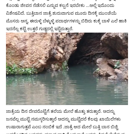
ಕೊಂಡು ಜೀವನ ನೆಡೆಸಲಿ ಎನ್ನುವ ಕಲ್ಪನೆ ಇರಬೇಕು …ಅಲ್ಲಿ ಇದೊಂದು
ವಿಶೇಷವಿದೆ. ಬುತ್ತಿಬಾನ ಜಾತ್ರೆ ಶುರುವಾಗುವ ಮೂರು ದಿನಕ್ಕೆ ಮುಂಚೆಯೆ
ಮೊಸರು ಅನ್ನ, ಈರುಳ್ಳಿ ಬೆಳ್ಳುಳ್ಳಿ ಪದಾರ್ಥಗಳನ್ನು ಬಿದಿರು ಕುಕ್ಕೆ ಬಾಳೆ ಎಲೆ ಹಾಕಿ
ಇದನೆಲ್ಲ ಕಟ್ಟಿ ಉತ್ತರೆ ಗುಡ್ಧದಲ್ಲಿ ಇಟ್ಟಿರುತ್ತಾರೆ.
ಜಾತ್ರೆಯ ದಿನ ದೇವರೊಟ್ಟಿಗೆ ತಲೆಯ ಮೇಲೆ ಹೊತ್ತು ತರುತ್ತಾರೆ. ಅದನ್ನು
ಜನವೆಲ್ಲ ಮುಟ್ಟಿ ನಮಸ್ಕರಿಸುತ್ತಾರೆ ಅದನ್ನು ಮುಟ್ಟಿದರೆ ಕೆಲವು ಖಾಯಿಲೆಗಳು
ಉಷಾರಾಗುತ್ತವೆ ಎಂಬ ನಂಬಿಕೆ ಇದೆ .ಜಾತ್ರೆ ಆದ ಮೇಲೆ ಬುತ್ತಿ ಬಾನ ಬಿಚ್ಚಿ