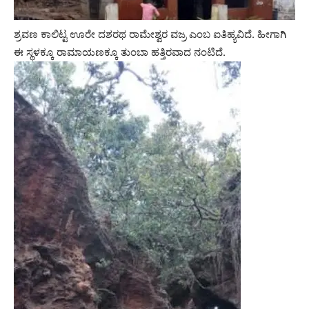
ಶ್ರವಣ ಕಾಲಿಟ್ಟ ಊರೇ ದಶರಥ ರಾಮೇಶ್ವರ ವಜ್ರ ಎಂಬ ಐತಿಹ್ಯವಿದೆ. ಹೀಗಾಗಿ
ಈ ಸ್ಥಳಕ್ಕೂ ರಾಮಾಯಣಕ್ಕೂ ತುಂಬಾ ಹತ್ತಿರವಾದ ನಂಟಿದೆ.