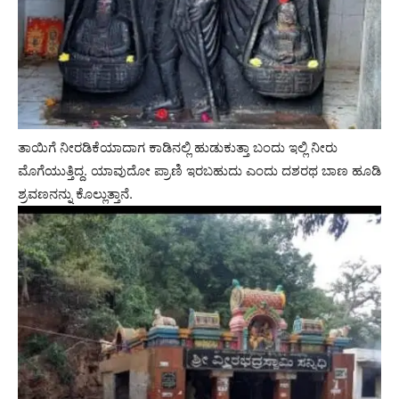
ತಾಯಿಗೆ ನೀರಡಿಕೆಯಾದಾಗ ಕಾಡಿನಲ್ಲಿ ಹುಡುಕುತ್ತಾ ಬಂದು ಇಲ್ಲಿ ನೀರು
ಮೊಗೆಯುತ್ತಿದ್ದ. ಯಾವುದೋ ಪ್ರಾಣಿ ಇರಬಹುದು ಎಂದು ದಶರಥ ಬಾಣ ಹೂಡಿ
ಶ್ರವಣನನ್ನು ಕೊಲ್ಲುತ್ತಾನೆ.