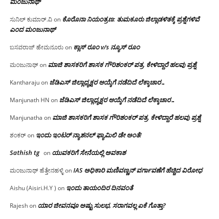
ಮಂಜು‌ನಾಥ್
ಕೊರೊನಾ ನಿಯಂತ್ರಣ: ತುಮಕೂರು ಜಿಲ್ಲಾಡಳಿತಕ್ಕೆ ಪ್ರಶ್ನೆಗಳಿವೆ
ಸುನಿಲ್ ಕುಮಾರ್.ವಿ
on
ಎಂದ ಮಂಜು‌ನಾಥ್
ಕ್ಲಾಸ್ ರೂಂ v/s ನ್ಯೂಸ್ ರೂಂ
ಬಸವರಾಜ್ ಹೇಮನೂರು
on
ಮಾಜಿ ಶಾಸಕರಿಗೆ ಶಾಸಕ ಗೌರಿಶಂಕರ್ ಪತ್ರ, ಕೇಳಿದ್ದಾರೆ ಹಲವು ಪ್ರಶ್ನೆ
ಮಂಜುನಾಥ್
on
ಜೆಡಿಎಸ್ ಜಿಲ್ಲಾಧ್ಯಕ್ಷರ ಆಯ್ಕೆಗೆ ನಡೆದಿದೆ ಲೆಕ್ಕಾಚಾರ…
Kantharaju
on
ಜೆಡಿಎಸ್ ಜಿಲ್ಲಾಧ್ಯಕ್ಷರ ಆಯ್ಕೆಗೆ ನಡೆದಿದೆ ಲೆಕ್ಕಾಚಾರ…
Manjunath HN
on
ಮಾಜಿ ಶಾಸಕರಿಗೆ ಶಾಸಕ ಗೌರಿಶಂಕರ್ ಪತ್ರ, ಕೇಳಿದ್ದಾರೆ ಹಲವು ಪ್ರಶ್ನೆ
Manjunatha
on
ಇಂದು ಇಂಟರ್ ನ್ಯಾಶನಲ್ ಫ್ಯಾಮಿಲಿ ಡೇ ಅಂತೆ!
ಶಂಕರ್
on
Sathish tg
ಯುವಕರಿಗೆ ಸೇನೆಯಲ್ಲಿ ಅವಕಾಶ
on
IAS ಅಧಿಕಾರಿ ಮಣಿವಣ್ಣನ್ ವರ್ಗಾವಣೆಗೆ ಹೆಚ್ಚಿದ‌ ವಿರೋಧ
ಮಂಜುನಾಥ್ ಹೆತ್ತೇನಹಳ್ಳಿ
on
ಇಂದು ತಾಯಂದಿರ ದಿನವಂತೆ
Aishu (Aisiri.H.Y )
on
ಯಾರ ಜೀವನವೂ ಅಷ್ಟು ಸುಲಭ, ಸರಾಗವಲ್ಲ ಏಕೆ ಗೊತ್ತಾ?
Rajesh
on