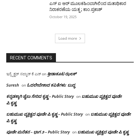
ಎಸ್ ಐ ಆರ್ ಮೂಲಕಹಿಂಬಾಗಿಲಿಂದ ಮತಾಧಿಕಾರ
ನಿರಾಕರಣೆಯ ಯತ್ನ ; ಕಾಂ.ಪ್ರಕಾಶ್
October 19, 2025
Load more
RECENT COMMENTS
ಕ್ರೀಡಾಕೂಟ ಝಲಕ್
ಇನ್ಸ್ಪೆಕ್ಟರ್ ಸಲ್ಮಾನ್ ಕೆ ಎನ್
on
Suresh
ಓದಲೇಬೇಕಾದ‌ ಕವಿತೆಗಳು: ಬುದ್ಧ
on
ಕನ್ನಡಕ್ಕಾಗಿ ಜೈಲು ಸೇರಿದ ಕೃಷ್ಣ – Public Story
ಬಹುಮುಖ ವ್ಯಕ್ತಿತ್ವದ ವೂಡೇ
on
ಪಿ.ಕೃಷ್ಣ
ಬಹುಮುಖ ವ್ಯಕ್ತಿತ್ವದ ವೂಡೇ ಪಿ.ಕೃಷ್ಣ – Public Story
ಬಹುಮುಖ ವ್ಯಕ್ತಿತ್ವದ ವೂಡೇ
on
ಪಿ.ಕೃಷ್ಣ
ವೂಡೇ ಮನೆತನ – ಭಾಗ ೨ – Public Story
ಬಹುಮುಖ ವ್ಯಕ್ತಿತ್ವದ ವೂಡೇ ಪಿ.ಕೃಷ್ಣ
on