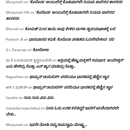
‘ಕೊರೊನಾ’ ಅಂಬುಲೆನ್ಸ್ ಕೊಡುವಾಗಲೇ ನಿಯಮ ಪಾಲಿಸದ ಶಾಸಕರು!
Manjunath
on
‘ಕೊರೊನಾ’ ಅಂಬುಲೆನ್ಸ್ ಕೊಡುವಾಗಲೇ ನಿಯಮ ಪಾಲಿಸದ
Manjunath HN
on
ಶಾಸಕರು!
ಕೋವಿಡ್ ನಿಂದ ತಾಯಿ ಸಾವು ಕೇಳಿದ ಮಗಳು ಹೃದಯಾಘಾತಕ್ಕೆ ಬಲಿ
Bharath
on
ಭಾನುವಾರದ ಕವಿತೆ: ಕೊರೊನಾ ಪೀಡಿತರು ಓದಲೇಬೇಕಾದ- ನದಿ
Prakash. B
on
ಕೋರೋಣ
G L Devaraja
on
ಆಸ್ತಿಯಲ್ಲಿ ಹೆಣ್ಣು ಮಕ್ಕಳಿಗೆ ಸಮಭಾಗ; ಅಂಬೇಡ್ಕರ್
ಚಾ ಶಿ ಜಯಕುಮಾರ್ ಕೃಷ್ಣರಾಜಪೇಟೆ
on
ಏನು ಹೇಳಿದ್ರು ಗೊತ್ತಾ, ಏನ್ ತ್ಯಾಗ ಮಾಡಿದ್ರು ಗೊತ್ತಾ…
ಥಾಮ್ಸನ್ ರಾಯಿಟರ್ಸ್ ವರದಿಯೂ ಭಾರತದಲ್ಲಿ ಹೆಣ್ಣಿನ ಸ್ಥಾನ‌
Nagashtee
on
ಥಾಮ್ಸನ್ ರಾಯಿಟರ್ಸ್ ವರದಿಯೂ ಭಾರತದಲ್ಲಿ ಹೆಣ್ಣಿನ ಸ್ಥಾನ‌
ಆರ್.ಸಿ.ಮಹೇಶ್
on
ಗುಸು ಗುಸು ಪಿಸು ಪಿಸು
Savitha
on
ನೀನು ಓದು ಬರಹ ಕಲಿತಿದ್ದರೆ ಇವರಿಗೆ ಋಣಿಯಾಗಿರಲೇ
manjula(roopa babu)
on
ಬೇಕು…
ಇವರೇ‌ ನೋಡಿ‌ ನಮ್ಮ‌ ರಾಮಸ್ವಾಮಿ ಮೇಷ್ಟ್ರು…
Manjunath
on