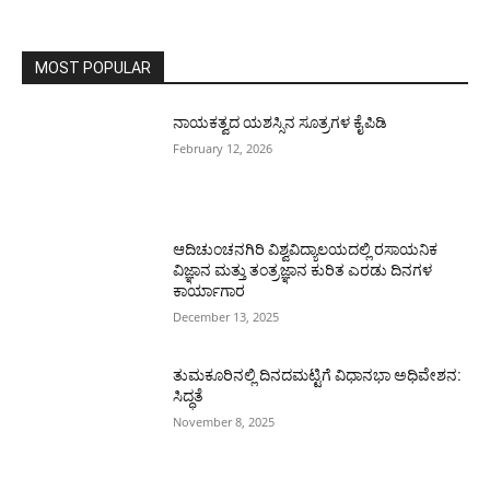
MOST POPULAR
ನಾಯಕತ್ವದ ಯಶಸ್ಸಿನ ಸೂತ್ರಗಳ ಕೈಪಿಡಿ
February 12, 2026
ಆದಿಚುಂಚನಗಿರಿ ವಿಶ್ವವಿದ್ಯಾಲಯದಲ್ಲಿ ರಸಾಯನಿಕ
ವಿಜ್ಞಾನ ಮತ್ತು ತಂತ್ರಜ್ಞಾನ ಕುರಿತ ಎರಡು ದಿನಗಳ
ಕಾರ್ಯಾಗಾರ
December 13, 2025
ತುಮಕೂರಿನಲ್ಲಿ ದಿನದಮಟ್ಟಿಗೆ ವಿಧಾನಭಾ ಅಧಿವೇಶನ:
ಸಿದ್ಧತೆ
November 8, 2025