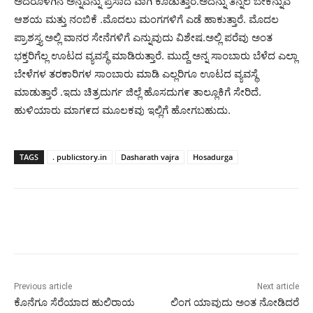
ಅದರೊಳಗಿನ ಅನ್ನವನ್ನು ಪ್ರಸಾದ ವಾಗಿ ಕೊಡುತ್ತಾರೆ.ಅದನ್ನು ತಿನ್ನಲೆ ಬೇಕೆನ್ನುವ
ಆಶಯ ಮತ್ತು ನಂಬಿಕೆ .ಮೊದಲು ಮಂಗಗಳಿಗೆ ಎಡೆ ಹಾಕುತ್ತಾರೆ. ಮೊದಲ
ಪ್ರಾಶಸ್ತ್ಯ ಅಲ್ಲಿ ವಾನರ ಸೇನೆಗಳಿಗೆ ಎನ್ನುವುದು ವಿಶೇಷ.ಅಲ್ಲಿ ಪರೆವು ಅಂತ
ಭಕ್ತರಿಗೆಲ್ಲ ಊಟದ ವ್ಯವಸ್ಥೆ ಮಾಡಿರುತ್ತಾರೆ. ಮುದ್ದೆ ಅನ್ನ ಸಾಂಬಾರು ಬೆಳೆದ ಎಲ್ಲಾ
ಬೇಳೆಗಳ ತರಕಾರಿಗಳ ಸಾಂಬಾರು ಮಾಡಿ ಎಲ್ಲರಿಗೂ ಊಟದ ವ್ಯವಸ್ಥೆ
ಮಾಡುತ್ತಾರೆ .ಇದು ಚಿತ್ರದುರ್ಗ ಜಿಲ್ಲೆ ಹೊಸದುಗ೯ ತಾಲ್ಲೂಕಿಗೆ ಸೇರಿದೆ.
ಹುಳಿಯಾರು ಮಾಗ೯ದ ಮೂಲಕವು ಇಲ್ಲಿಗೆ ಹೋಗಬಹುದು.
TAGS
. publicstory.in
Dasharath vajra
Hosadurga
Previous article
Next article
ಕೊನೆಗೂ ಸೆರೆಯಾದ ಹುಲಿರಾಯ
ಲಿಂಗ ಯಾವುದು ಅಂತ ನೋಡಿದರೆ