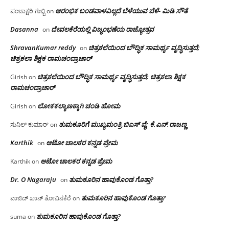
ಆರಂಭಿಕ ಬಂಡವಾಳವಿಲ್ಲದೆ ಬೆಳೆಯುವ ಬೆಳೆ- ಮಿಡಿ ಸೌತೆ
ಪಂಚಾಕ್ಷರಿ ಗುಬ್ಬಿ
on
Dasanna
ದೇವಲಕೆರೆಯಲ್ಲಿ ವಿಜೃಂಭಣೆಯ ರಾಜ್ಯೋತ್ಸವ
on
ShravanKumar reddy
ಚಿತ್ರಕಲೆಯಿಂದ ಬೌದ್ಧಿಕ ಸಾಮರ್ಥ್ಯ ವೃದ್ಧಿಸುತ್ತದೆ;
on
ಚಿತ್ರಕಲಾ ಶಿಕ್ಷಕ ರಾಮಚಂದ್ರಾಚಾರ್
ಚಿತ್ರಕಲೆಯಿಂದ ಬೌದ್ಧಿಕ ಸಾಮರ್ಥ್ಯ ವೃದ್ಧಿಸುತ್ತದೆ; ಚಿತ್ರಕಲಾ ಶಿಕ್ಷಕ
Girish
on
ರಾಮಚಂದ್ರಾಚಾರ್
ಲೋಕಕಲ್ಯಾಣಕ್ಕಾಗಿ ಚಂಡಿ ಹೋಮ
Girish
on
ತುಮಕೂರಿಗೆ ಮುಖ್ಯಮಂತ್ರಿ ಬಿಎಸ್ ವೈ: ಕೆ.ಎನ್.ರಾಜಣ್ಣ
ಸುನಿಲ್ ಕುಮಾರ್
on
Karthik
ಆಟೋ ಚಾಲಕರ ಕನ್ನಡ ಪ್ರೇಮ
on
ಆಟೋ ಚಾಲಕರ ಕನ್ನಡ ಪ್ರೇಮ
Karthik
on
Dr. O Nagaraju
ತುಮಕೂರಿನ ಹಾವುಕೊಂಡ ಗೊತ್ತಾ?
on
ತುಮಕೂರಿನ ಹಾವುಕೊಂಡ ಗೊತ್ತಾ?
ವಾಜಿದ್ ಖಾನ್ ತೋವಿನಕೆರೆ
on
ತುಮಕೂರಿನ ಹಾವುಕೊಂಡ ಗೊತ್ತಾ?
suma
on