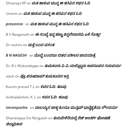
ಮತ ಹಾಕುವ ಮುನ್ನ ಈ ಹಸಿವಿನ ಕಥನ ಓದಿ
Shivaraju KP
on
ಮತ ಹಾಕುವ ಮುನ್ನ ಈ ಹಸಿವಿನ ಕಥನ ಓದಿ
Umesh
on
prasanna
ಮತ ಹಾಕುವ ಮುನ್ನ ಈ ಹಸಿವಿನ ಕಥನ ಓದಿ
on
ಈ ಸಂಖ್ಯೆ ಇದ್ದ ಹಣ್ಣು ತಿನ್ನಲೇಬಾರದು ಏಕೆ ಗೊತ್ತಾ?
B S Ranganath
on
ಮತ್ತೆ ಬಂದ ವಸಂತ
Dr rashmi
on
B N NAGESH
ಬೊಬ್ಬೆ ಬಂದರೂ ಬಿಡದ ವಕೀಲರ ಪಾದಯಾತ್ರೆ
on
ತುಮಕೂರು‌ ವಿ.ವಿ.ಯಲ್ಲೊಬ್ಬರು ಅಪರೂಪದ ಗುರುವರ್ಯ
Dr. B L Mukundappa
on
ಪ್ರೊ.ಪರುಷರಾಮ್ ತುಮಕೂರಿನ ಆಸ್ತಿ
slash
on
ಕವನ ಓದಿ: ಹೂವು
Kusum prasad T.L
on
ಕವನ ಓದಿ: ಹೂವು
Anithalakshmi. K. L
on
imranpasha
ಬಾಬಯ್ಯನ ಪಾಳ್ಯ ಹಿಂದೂ ಮುಸ್ಲಿಮ್ ಭಾವೈಕ್ಯತೆಯ ಸೌಂದರ್ಯ
on
ತುರುವೇಕೆರೆಯಲ್ಲಿ ರೆಡ್ ಅಲರ್ಟ್ ಘೋಷಣೆ:
Dhananjaya S/o Rangaiah
on
ಜಿಲ್ಲಾಧಿಕಾರಿ