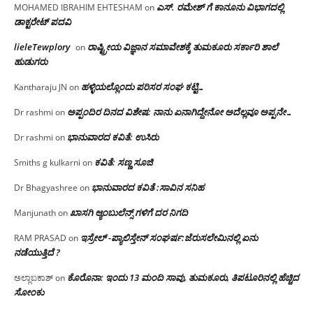
ಎಸ್. ರಮೇಶ್ ಗೆ ಕಾನೂನು ವಿಭಾಗದಲ್ಲಿ
MOHAMED IBRAHIM EHTESHAM
on
ಡಾಕ್ಟರೇಟ್ ಪದವಿ
lieleTewplory
ರಾಷ್ಟ್ರೀಯ ವಿಜ್ಞಾನ ಸಮಾವೇಶಕ್ಕೆ‌ ತುಮಕೂರು ಸರ್ಕಾರಿ ಶಾಲೆ
on
ಹುಡುಗರು
ಹಳ್ಳಿಯಲ್ಲೊಂದು ಪರಿಸರ ಸಂಘ ಕಟ್ಟಿ…
Kantharaju JN
on
ಅಪ್ಪಂದಿರ ದಿನದ ವಿಶೇಷ: ನಾನು ಏನಾಗಿದ್ದೇನೋ‌ ಅದೆಲ್ಲವೂ ಅಪ್ಪನೇ…
Dr rashmi
on
ಭಾನುವಾರದ ಕವಿತೆ: ಉಸಿರು
Dr rashmi
on
ಕವಿತೆ: ಸಣ್ಣ ಸೂಜಿ
Smiths g kulkarni
on
ಭಾನುವಾರದ ಕವಿತೆ :ಸಾವಿನ ಸನಿಹ
Dr Bhagyashree
on
ಖಾಸಗಿ ಆ್ಯಂಬುಲೆನ್ಸ್ ಗಳಿಗೆ ದರ ನಿಗದಿ
Manjunath
on
ಇಸ್ರೇಲ್ -ಪ್ಯಾಲಿಸ್ತೇನ್ ಸಂಘರ್ಷ:ಜೆರುಸಲೇಮಿನಲ್ಲಿ ಏನು
RAM PRASAD
on
ನಡೆಯುತ್ತಿದೆ ?
ಕೊರೊನಾ: ಇಂದು 13 ಮಂದಿ ಸಾವು, ತುಮಕೂರು, ತಿಪಟೂರಿನಲ್ಲಿ ಹೆಚ್ಚಿದ
ಅಲ್ಲಾಬಕಾಶ್
on
ಸೋಂಕು