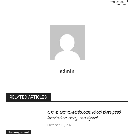
ಆಯ್ತಪ್ಪಾ..!
admin
RELATED ARTICLES
ಎಸ್ ಐ ಆರ್ ಮೂಲಕಹಿಂಬಾಗಿಲಿಂದ ಮತಾಧಿಕಾರ
ನಿರಾಕರಣೆಯ ಯತ್ನ ; ಕಾಂ.ಪ್ರಕಾಶ್
October 19, 2025
Uncategorized