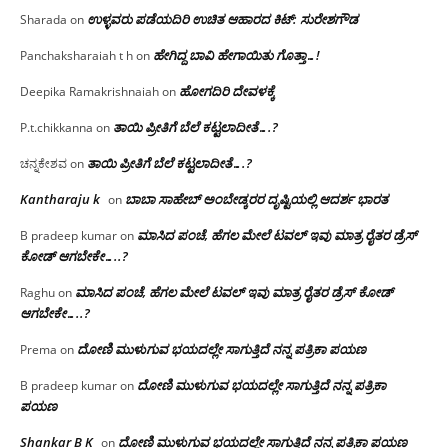
ಉಳ್ಳವರು ಪಡೆಯದಿರಿ ಉಚಿತ ಆಹಾರದ ಕಿಟ್: ಸುರೇಶಗೌಡ
Sharada
on
ಹೇಗಿದ್ದ ಬಾವಿ ಹೇಗಾಯಿತು ಗೊತ್ತಾ…!
Panchaksharaiah t h
on
ಹೋಗದಿರಿ ದೇವಳಕ್ಕೆ
Deepika Ramakrishnaiah
on
ತಾಯಿ ಪ್ರೀತಿಗೆ ಬೆಲೆ ಕಟ್ಟಲಾದೀತೆ….?
P.t.chikkanna
on
ತಾಯಿ ಪ್ರೀತಿಗೆ ಬೆಲೆ ಕಟ್ಟಲಾದೀತೆ….?
ಚನ್ನಕೇಶವ
on
Kantharaju k
ಬಾಬಾ ಸಾಹೇಬ್ ಅಂಬೇಡ್ಕರರ ದೃಷ್ಟಿಯಲ್ಲಿ ಆದರ್ಶ ಭಾರತ
on
ಮಾಸಿದ ಪಂಚೆ, ಹೆಗಲ ಮೇಲೆ ಟವಲ್‌ ಇವು ಮಾತ್ರ ರೈತರ ಡ್ರೆಸ್‌
B pradeep kumar
on
ಕೋಡ್ ಆಗಬೇಕೇ…..?‌
ಮಾಸಿದ ಪಂಚೆ, ಹೆಗಲ ಮೇಲೆ ಟವಲ್‌ ಇವು ಮಾತ್ರ ರೈತರ ಡ್ರೆಸ್‌ ಕೋಡ್
Raghu
on
ಆಗಬೇಕೇ…..?‌
ದೋಣಿ ಮುಳುಗುವ ಭಯದಲ್ಲೇ ಸಾಗುತ್ತಿದೆ ನನ್ನ ಪತ್ರಿಕಾ ಪಯಣ
Prema
on
ದೋಣಿ ಮುಳುಗುವ ಭಯದಲ್ಲೇ ಸಾಗುತ್ತಿದೆ ನನ್ನ ಪತ್ರಿಕಾ
B pradeep kumar
on
ಪಯಣ
Shankar B K
ದೋಣಿ ಮುಳುಗುವ ಭಯದಲ್ಲೇ ಸಾಗುತ್ತಿದೆ ನನ್ನ ಪತ್ರಿಕಾ ಪಯಣ
on