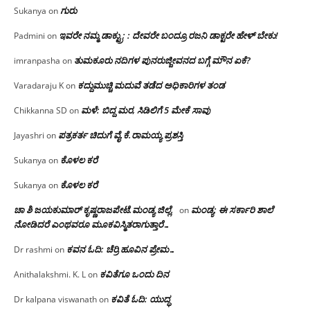
ಗುರು
Sukanya
on
ಇವರೇ ನಮ್ಮ ಡಾಕ್ಟ್ರು; : ದೇವರೇ ಬಂದ್ರೂ ರಜನಿ ಡಾಕ್ಟರೇ ಹೇಳ್ ಬೇಕು!
Padmini
on
ತುಮಕೂರು ನದಿಗಳ ಪುನರುಜ್ಜೀವನದ ಬಗ್ಗೆ ಮೌನ ಏಕೆ?
imranpasha
on
ಕದ್ದುಮುಚ್ಚಿ ಮದುವೆ ತಡೆದ ಅಧಿಕಾರಿಗಳ ತಂಡ
Varadaraju K
on
ಮಳೆ: ಬಿದ್ದ ಮರ, ಸಿಡಿಲಿಗೆ 5 ಮೇಕೆ ಸಾವು
Chikkanna SD
on
ಪತ್ರಕರ್ತ ಚಿದುಗೆ ವೈ.ಕೆ.ರಾಮಯ್ಯ ಪ್ರಶಸ್ತಿ
Jayashri
on
ಕೊಳಲ ಕರೆ
Sukanya
on
ಕೊಳಲ ಕರೆ
Sukanya
on
ಚಾ ಶಿ ಜಯಕುಮಾರ್ ಕೃಷ್ಣರಾಜಪೇಟೆ.ಮಂಡ್ಯ ಜಿಲ್ಲೆ.
ಮಂಡ್ಯ: ಈ ಸರ್ಕಾರಿ ಶಾಲೆ
on
ನೋಡಿದರೆ ಎಂಥವರೂ ಮೂಕವಿಸ್ಮಿತರಾಗುತ್ತಾರೆ…
ಕವನ ಓದಿ: ಚೆರ್ರಿ ಹೂವಿನ ಪ್ರೇಮ…
Dr rashmi
on
ಕವಿತೆಗೂ ಒಂದು ದಿನ
Anithalakshmi. K. L
on
ಕವಿತೆ ಓದಿ: ಯುದ್ಧ
Dr kalpana viswanath
on