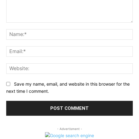
Comment:
Na
Ema
Web
Save my name, email, and website in this browser for the
next time I comment.
- Advertisment -