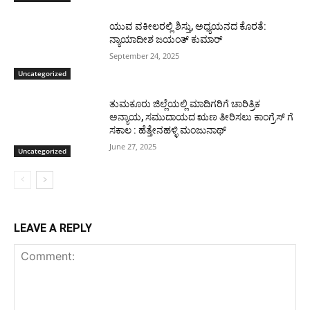
ಯುವ ವಕೀಲರಲ್ಲಿ ಶಿಸ್ತು, ಅಧ್ಯಯನದ ಕೊರತೆ:
ನ್ಯಾಯಾದೀಶ ಜಯಂತ್ ಕುಮಾರ್
September 24, 2025
Uncategorized
ತುಮಕೂರು ಜಿಲ್ಲೆಯಲ್ಲಿ ಮಾದಿಗರಿಗೆ ಚಾರಿತ್ರಿಕ
ಅನ್ಯಾಯ, ಸಮುದಾಯದ ಋಣ ತೀರಿಸಲು ಕಾಂಗ್ರೆಸ್ ಗೆ
ಸಕಾಲ : ಹೆತ್ತೇನಹಳ್ಳಿ ಮಂಜುನಾಥ್
June 27, 2025
Uncategorized
LEAVE A REPLY