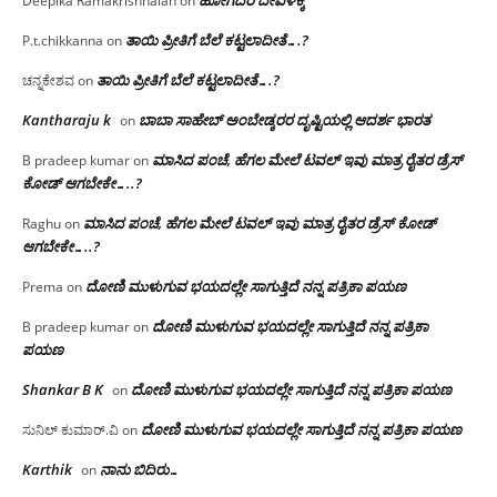
ಹೋಗದಿರಿ ದೇವಳಕ್ಕೆ
Deepika Ramakrishnaiah
on
ತಾಯಿ ಪ್ರೀತಿಗೆ ಬೆಲೆ ಕಟ್ಟಲಾದೀತೆ….?
P.t.chikkanna
on
ತಾಯಿ ಪ್ರೀತಿಗೆ ಬೆಲೆ ಕಟ್ಟಲಾದೀತೆ….?
ಚನ್ನಕೇಶವ
on
Kantharaju k
ಬಾಬಾ ಸಾಹೇಬ್ ಅಂಬೇಡ್ಕರರ ದೃಷ್ಟಿಯಲ್ಲಿ ಆದರ್ಶ ಭಾರತ
on
ಮಾಸಿದ ಪಂಚೆ, ಹೆಗಲ ಮೇಲೆ ಟವಲ್‌ ಇವು ಮಾತ್ರ ರೈತರ ಡ್ರೆಸ್‌
B pradeep kumar
on
ಕೋಡ್ ಆಗಬೇಕೇ…..?‌
ಮಾಸಿದ ಪಂಚೆ, ಹೆಗಲ ಮೇಲೆ ಟವಲ್‌ ಇವು ಮಾತ್ರ ರೈತರ ಡ್ರೆಸ್‌ ಕೋಡ್
Raghu
on
ಆಗಬೇಕೇ…..?‌
ದೋಣಿ ಮುಳುಗುವ ಭಯದಲ್ಲೇ ಸಾಗುತ್ತಿದೆ ನನ್ನ ಪತ್ರಿಕಾ ಪಯಣ
Prema
on
ದೋಣಿ ಮುಳುಗುವ ಭಯದಲ್ಲೇ ಸಾಗುತ್ತಿದೆ ನನ್ನ ಪತ್ರಿಕಾ
B pradeep kumar
on
ಪಯಣ
Shankar B K
ದೋಣಿ ಮುಳುಗುವ ಭಯದಲ್ಲೇ ಸಾಗುತ್ತಿದೆ ನನ್ನ ಪತ್ರಿಕಾ ಪಯಣ
on
ದೋಣಿ ಮುಳುಗುವ ಭಯದಲ್ಲೇ ಸಾಗುತ್ತಿದೆ ನನ್ನ ಪತ್ರಿಕಾ ಪಯಣ
ಸುನಿಲ್ ಕುಮಾರ್.ವಿ
on
Karthik
ನಾನು ಬಿದಿರು…
on