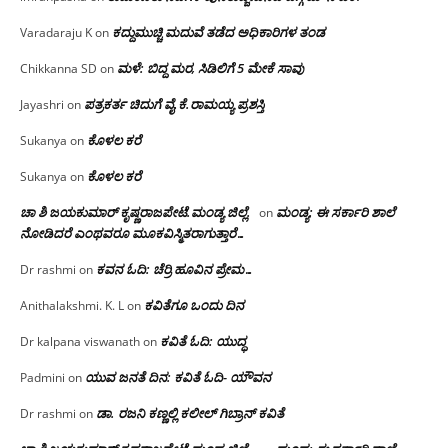
ಕದ್ದುಮುಚ್ಚಿ ಮದುವೆ ತಡೆದ ಅಧಿಕಾರಿಗಳ ತಂಡ
Varadaraju K
on
ಮಳೆ: ಬಿದ್ದ ಮರ, ಸಿಡಿಲಿಗೆ 5 ಮೇಕೆ ಸಾವು
Chikkanna SD
on
ಪತ್ರಕರ್ತ ಚಿದುಗೆ ವೈ.ಕೆ.ರಾಮಯ್ಯ ಪ್ರಶಸ್ತಿ
Jayashri
on
ಕೊಳಲ ಕರೆ
Sukanya
on
ಕೊಳಲ ಕರೆ
Sukanya
on
ಚಾ ಶಿ ಜಯಕುಮಾರ್ ಕೃಷ್ಣರಾಜಪೇಟೆ.ಮಂಡ್ಯ ಜಿಲ್ಲೆ.
ಮಂಡ್ಯ: ಈ ಸರ್ಕಾರಿ ಶಾಲೆ
on
ನೋಡಿದರೆ ಎಂಥವರೂ ಮೂಕವಿಸ್ಮಿತರಾಗುತ್ತಾರೆ…
ಕವನ ಓದಿ: ಚೆರ್ರಿ ಹೂವಿನ ಪ್ರೇಮ…
Dr rashmi
on
ಕವಿತೆಗೂ ಒಂದು ದಿನ
Anithalakshmi. K. L
on
ಕವಿತೆ ಓದಿ: ಯುದ್ಧ
Dr kalpana viswanath
on
ಯುವ ಜನತೆ ದಿನ: ಕವಿತೆ ಓದಿ- ಯೌವನ
Padmini
on
ಡಾ. ರಜನಿ‌ ಕಣ್ಣಲ್ಲಿ ಕಲೀಲ್ ಗಿಬ್ರಾನ್ ಕವಿತೆ
Dr rashmi
on