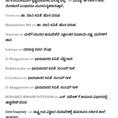
ಚಾ ಶಿ ಜಯಕುಮಾರ್ ಕೃಷ್ಣರಾಜಪೇಟೆ.ಮಂಡ್ಯ ಜಿಲ್ಲೆ.
ಮಂಡ್ಯ: ಈ ಸರ್ಕಾರಿ ಶಾಲೆ
on
ನೋಡಿದರೆ ಎಂಥವರೂ ಮೂಕವಿಸ್ಮಿತರಾಗುತ್ತಾರೆ…
ಡಾ. ರಜನಿ ಕವಿತೆ: ಹೊಸ ವರುಷ
Triveni
on
ಡಾ. ರಜನಿ ಕವಿತೆ: ಹೊಸ ವರುಷ
Mahalakshmi MH
on
ಮಳೆಗೆ ನಲುಗಿದ ತುರುವೇಕೆರೆ: ಲಕ್ಷಾಂತರ ರೂಪಾಯಿ ನಷ್ಟ, ಮನೆಗಳಿಗೆ
Sharmith
on
ಹಾನಿ
ನವರಾತ್ರಿ ಕವನ :ಕೆಂಪು
Sukanya
on
ಭಾನುವಾರದ ಕವಿತೆ: ಬೆಟ್ಟ ಜಾರಿ
Dr Bhagyashree
on
ಭಾನುವಾರದ ಕವಿತೆ: ಸುಂಯ್ ಗಾಳಿ
Radhika kudur
on
ಭಾನುವಾರದ ಕವಿತೆ: ಸುಂಯ್ ಗಾಳಿ
G k kulkarni
on
ಭಾನುವಾರದ ಕವಿತೆ: ಸುಂಯ್ ಗಾಳಿ
Dr Bhagyashree
on
ಎಸ್. ರಮೇಶ್ ಗೆ ಕಾನೂನು ವಿಭಾಗದಲ್ಲಿ
MOHAMED IBRAHIM EHTESHAM
on
ಡಾಕ್ಟರೇಟ್ ಪದವಿ
lieleTewplory
ರಾಷ್ಟ್ರೀಯ ವಿಜ್ಞಾನ ಸಮಾವೇಶಕ್ಕೆ‌ ತುಮಕೂರು ಸರ್ಕಾರಿ ಶಾಲೆ
on
ಹುಡುಗರು