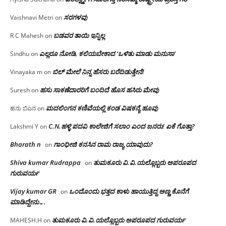
ಸರಗಳವು
Vaishnavi Metri
on
ಬಡವರ ತಾಯಿ ಇನ್ನಿಲ್ಲ
R C Mahesh
on
ಎಲ್ಲರೂ ನೋಡಿ, ಕಲಿಯಬೇಕಾದ ‘ಒಳಿತು ಮಾಡು ಮನುಸಾ’
Sindhu
on
ಬಿಲ್ ಮೇಲೆ ನಿನ್ನ ಹೆಸರು ಬರೆದಿಡುತ್ತೇನೆ!
Vinayaka m
on
ಹಸು ಸಾಕಣೆದಾರರಿಗೆ ಬಂದಿದೆ ಹೊಸ ಹಸಿರು ಮೇವು
Suresh
on
ಮದಲಿಂಗನ ಕಣಿವೆಯಲ್ಲಿ ಕಂಡ ವಿಷಕನ್ಯೆ ಹೂವು
ಹನು ಬಿಎನ
on
C.N.ಹಳ್ಳಿ ಪದವಿ ಕಾಲೇಜಿಗೆ ಸಲಾಂ‌ ಎಂದ ಜನರು! ಏಕೆ ಗೊತ್ತಾ?
Lakshmi Y
on
Bharath n
ಗಾಂಧೀಜಿ ಕನಸಿನ ರಾಮ ರಾಜ್ಯ ಯಾವುದು?
on
Shiva kumar Rudrappa
ತುಮಕೂರು‌ ವಿ.ವಿ.ಯಲ್ಲೊಬ್ಬರು ಅಪರೂಪದ
on
ಗುರುವರ್ಯ
Vijay kumar GR
ಒಂದೊಂದು ಭತ್ತದ ಕಾಳು ಹಾಯುತ್ತಿದ್ದ ಅಣ್ಣ ಕೊನೆಗೆ
on
ಮಾಡಿದ್ದೇನು….
ತುಮಕೂರು‌ ವಿ.ವಿ.ಯಲ್ಲೊಬ್ಬರು ಅಪರೂಪದ ಗುರುವರ್ಯ
MAHESH.H
on