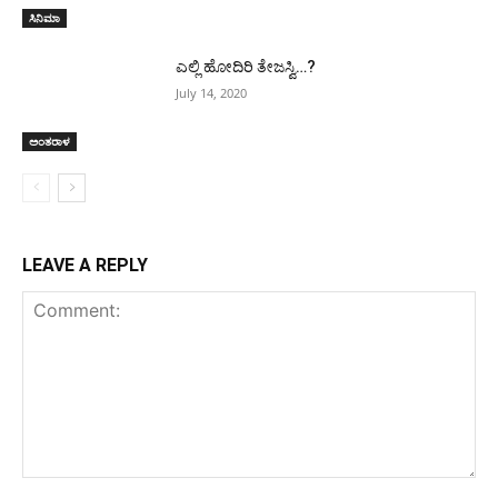
ಸಿನಿಮಾ
ಎಲ್ಲಿ ಹೋದಿರಿ ತೇಜಸ್ವಿ…?
July 14, 2020
ಅಂತರಾಳ
LEAVE A REPLY
Comment: