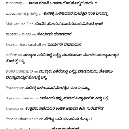
ಸಾಲದ ಸಂಕಟ ಒಂಥರಾ ಹೊರ ಹೊಮ್ಮದ ಗಾಯ..!!
ಮಂಜುನಾಥ್
on
ತುಳಿತಕ್ಕೆ ಒಳಗಾದವರ ಮೇಲೆತ್ತಿದ ಸಂತ ಬಸವಣ್ಣ
ಮಂಜುನಾಥ್ ಹೆತ್ತೇನಹಳ್ಳಿ
on
ಹೊರಟು ಹೋಗುವ ಬದುಕಿಗೊಂದು ವಿಶೇಷತೆ ಇರಲಿ
Mallikarjuna S
on
ಸೂರ್ಯನೇ ದೇವರಾದಾಗ
ಶಾಂತರಾಜು ಬಿ ಎಸ್
on
ಸೂರ್ಯನೇ ದೇವರಾದಾಗ
Shankar barakanahall
on
ಮುಕ್ಕಾಲು ಎಕೆರೆಯಲ್ಲಿ ಏನ್ನೆಲ್ಲ‌ ಮಾಡಬಹುದು: ನೋಡಲು ದಂಜ್ಯಾನಾಯ್ಕರ
ಮಹೇಶ್
on
ತೋಟಕ್ಕೆ ಬನ್ನಿ
ಮುಕ್ಕಾಲು ಎಕೆರೆಯಲ್ಲಿ ಏನ್ನೆಲ್ಲ‌ ಮಾಡಬಹುದು: ನೋಡಲು
ಶಂಕರ್ ಬರಕನಹಾಲ್
on
ದಂಜ್ಯಾನಾಯ್ಕರ ತೋಟಕ್ಕೆ ಬನ್ನಿ
ತುಳಿತಕ್ಕೆ ಒಳಗಾದವರ ಮೇಲೆತ್ತಿದ ಸಂತ ಬಸವಣ್ಣ
Pradeep
on
ಅದೊಂದು ತಪ್ಪು ಮಾಡಿದ ವಿದ್ಯಾರ್ಥಿಗಳು ಎದ್ದು ನಿಲ್ಲಿ…
B pradeep kumar
on
ಉಳ್ಳವರು ಪಡೆಯದಿರಿ ಉಚಿತ ಆಹಾರದ ಕಿಟ್: ಸುರೇಶಗೌಡ
Sharada
on
ಹೇಗಿದ್ದ ಬಾವಿ ಹೇಗಾಯಿತು ಗೊತ್ತಾ…!
Panchaksharaiah t h
on