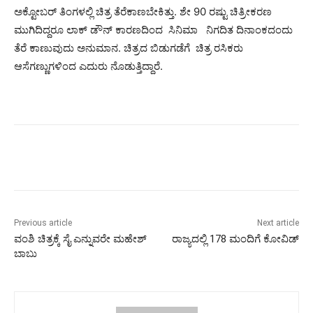
ಅಕ್ಟೋಬರ್ ತಿಂಗಳಲ್ಲಿ ಚಿತ್ರ ತೆರೆಕಾಣಬೇಕಿತ್ತು. ಶೇ 90 ರಷ್ಟು ಚಿತ್ರೀಕರಣ
ಮುಗಿದಿದ್ದರೂ ಲಾಕ್ ಡೌನ್ ಕಾರಣದಿಂದ ಸಿನಿಮಾ ನಿಗದಿತ ದಿನಾಂಕದಂದು
ತೆರೆ ಕಾಣುವುದು ಅನುಮಾನ. ಚಿತ್ರದ ಬಿಡುಗಡೆಗೆ ಚಿತ್ರ ರಸಿಕರು
ಆಸೆಗಣ್ಣುಗಳಿಂದ ಎದುರು ನೊಡುತ್ತಿದ್ದಾರೆ.
Previous article
Next article
ವಂಶಿ ಚಿತ್ರಕ್ಕೆ ಸೈ ಎನ್ನುವರೇ ಮಹೇಶ್
ರಾಜ್ಯದಲ್ಲಿ 178 ಮಂದಿಗೆ ಕೋವಿಡ್
ಬಾಬು