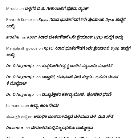
ಬಳ್ಳಗೆರೆ ಬಿ.ಜಿ. ಗೀತಾಂಜಲಿಗೆ ಪ್ರಥಮ ರ‌್ಯಾಂಕ್
Mrudul
on
Kpsc: ಸಿರಾದ ಭೂತೇಗೌಡಗೆ 6ನೇ ಶ್ರೇಯಾಂಕ: Dysp ಹುದ್ದೆಗೆ
Bharath Kumar
on
ಆಯ್ಕೆ
Madhu
Kpsc: ಸಿರಾದ ಭೂತೇಗೌಡಗೆ 6ನೇ ಶ್ರೇಯಾಂಕ: Dysp ಹುದ್ದೆಗೆ ಆಯ್ಕೆ
on
Kpsc: ಸಿರಾದ ಭೂತೇಗೌಡಗೆ 6ನೇ ಶ್ರೇಯಾಂಕ: Dysp ಹುದ್ದೆಗೆ
Manjula dh gowda
on
ಆಯ್ಕೆ
Dr. O Nagaraju
ಕುಷ್ಠರೋಗಿಗಳತ್ತ ಕೈ ಚಾಚಿದ ಸತ್ಯಸಾಯಿ ಸಂಘಟನೆ
on
Dr. O Nagaraju
ದಬ್ಬಾಳಿಕೆ, ದಮನಕಾರಿ ನೀತಿ ಸಲ್ಲದು – ಜನಪರ ಚಿಂತಕ
on
ಕೆ.ದೊರೈರಾಜ್
Dr. O Nagaraju
ಮುಖ್ಯಶಿಕ್ಷಕರ ಕರ್ತವ್ಯ ಲೋಪ : ಪೋಷಕರ ಧರಣಿ
on
ಅಬ್ಬಾ, ಆಂಜನೇಯ!
hemantha
on
ಆರಂಭಿಕ ಬಂಡವಾಳವಿಲ್ಲದೆ ಬೆಳೆಯುವ ಬೆಳೆ- ಮಿಡಿ ಸೌತೆ
ಪಂಚಾಕ್ಷರಿ ಗುಬ್ಬಿ
on
Dasanna
ದೇವಲಕೆರೆಯಲ್ಲಿ ವಿಜೃಂಭಣೆಯ ರಾಜ್ಯೋತ್ಸವ
on