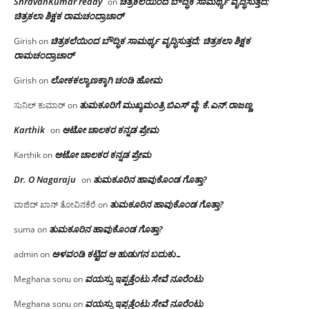
ShravanKumar reddy
ಚಿತ್ರಕಲೆಯಿಂದ ಬೌದ್ಧಿಕ ಸಾಮರ್ಥ್ಯ ವೃದ್ಧಿಸುತ್ತದೆ;
on
ಚಿತ್ರಕಲಾ ಶಿಕ್ಷಕ ರಾಮಚಂದ್ರಾಚಾರ್
ಚಿತ್ರಕಲೆಯಿಂದ ಬೌದ್ಧಿಕ ಸಾಮರ್ಥ್ಯ ವೃದ್ಧಿಸುತ್ತದೆ; ಚಿತ್ರಕಲಾ ಶಿಕ್ಷಕ
Girish
on
ರಾಮಚಂದ್ರಾಚಾರ್
ಲೋಕಕಲ್ಯಾಣಕ್ಕಾಗಿ ಚಂಡಿ ಹೋಮ
Girish
on
ತುಮಕೂರಿಗೆ ಮುಖ್ಯಮಂತ್ರಿ ಬಿಎಸ್ ವೈ: ಕೆ.ಎನ್.ರಾಜಣ್ಣ
ಸುನಿಲ್ ಕುಮಾರ್
on
Karthik
ಆಟೋ ಚಾಲಕರ ಕನ್ನಡ ಪ್ರೇಮ
on
ಆಟೋ ಚಾಲಕರ ಕನ್ನಡ ಪ್ರೇಮ
Karthik
on
Dr. O Nagaraju
ತುಮಕೂರಿನ ಹಾವುಕೊಂಡ ಗೊತ್ತಾ?
on
ತುಮಕೂರಿನ ಹಾವುಕೊಂಡ ಗೊತ್ತಾ?
ವಾಜಿದ್ ಖಾನ್ ತೋವಿನಕೆರೆ
on
ತುಮಕೂರಿನ ಹಾವುಕೊಂಡ ಗೊತ್ತಾ?
suma
on
ಅಳವಂಡಿ ಕಟ್ಟಿದ ಆ ಹುಡುಗನ ಬದುಕು…
admin
on
ವಯಸ್ಸು ಇಪ್ಪತ್ತೆಂಟು ಸೇವೆ ನೂರೆಂಟು
Meghana sonu
on
ವಯಸ್ಸು ಇಪ್ಪತ್ತೆಂಟು ಸೇವೆ ನೂರೆಂಟು
Meghana sonu
on