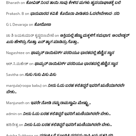
ಕೋವಿಡ್ ನಿಂದ ತಾಯಿ ಸಾವು ಕೇಳಿದ ಮಗಳು ಹೃದಯಾಘಾತಕ್ಕೆ ಬಲಿ
Bharath
on
ಭಾನುವಾರದ ಕವಿತೆ: ಕೊರೊನಾ ಪೀಡಿತರು ಓದಲೇಬೇಕಾದ- ನದಿ
Prakash. B
on
ಕೋರೋಣ
G L Devaraja
on
ಆಸ್ತಿಯಲ್ಲಿ ಹೆಣ್ಣು ಮಕ್ಕಳಿಗೆ ಸಮಭಾಗ; ಅಂಬೇಡ್ಕರ್
ಚಾ ಶಿ ಜಯಕುಮಾರ್ ಕೃಷ್ಣರಾಜಪೇಟೆ
on
ಏನು ಹೇಳಿದ್ರು ಗೊತ್ತಾ, ಏನ್ ತ್ಯಾಗ ಮಾಡಿದ್ರು ಗೊತ್ತಾ…
ಥಾಮ್ಸನ್ ರಾಯಿಟರ್ಸ್ ವರದಿಯೂ ಭಾರತದಲ್ಲಿ ಹೆಣ್ಣಿನ ಸ್ಥಾನ‌
Nagashtee
on
ಥಾಮ್ಸನ್ ರಾಯಿಟರ್ಸ್ ವರದಿಯೂ ಭಾರತದಲ್ಲಿ ಹೆಣ್ಣಿನ ಸ್ಥಾನ‌
ಆರ್.ಸಿ.ಮಹೇಶ್
on
ಗುಸು ಗುಸು ಪಿಸು ಪಿಸು
Savitha
on
ನೀನು ಓದು ಬರಹ ಕಲಿತಿದ್ದರೆ ಇವರಿಗೆ ಋಣಿಯಾಗಿರಲೇ
manjula(roopa babu)
on
ಬೇಕು…
ಇವರೇ‌ ನೋಡಿ‌ ನಮ್ಮ‌ ರಾಮಸ್ವಾಮಿ ಮೇಷ್ಟ್ರು…
Manjunath
on
ನೀನು ಓದು ಬರಹ ಕಲಿತಿದ್ದರೆ ಇವರಿಗೆ ಋಣಿಯಾಗಿರಲೇ ಬೇಕು…
admin
on
ನೀನು ಓದು ಬರಹ ಕಲಿತಿದ್ದರೆ ಇವರಿಗೆ ಋಣಿಯಾಗಿರಲೇ ಬೇಕು…
ಹರಿನೇತ್ರ
on
ವರಲಕ್ಷ್ಮೀ ಗೆ ಸೂಲಗಿತ್ತಿ ನರಸಮ್ಮ‌ ರಾಷ್ಟ್ರೀಯ ಪ್ರಶಸ್ತಿ ಗರಿ
Ayisha Sulthana
on