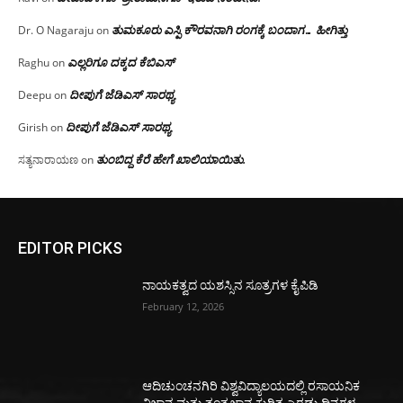
ತುಮಕೂರು ಎಸ್ಪಿ ಕೌರವನಾಗಿ ರಂಗಕ್ಕೆ ಬಂದಾಗ… ಹೀಗಿತ್ತು
Dr. O Nagaraju
on
ಎಲ್ಲರಿಗೂ ದಕ್ಕದ ಕೆಬಿಎಸ್
Raghu
on
ದೀಪುಗೆ ಜೆಡಿಎಸ್ ಸಾರಥ್ಯ
Deepu
on
ದೀಪುಗೆ ಜೆಡಿಎಸ್ ಸಾರಥ್ಯ
Girish
on
ತುಂಬಿದ್ದ ಕೆರೆ ಹೇಗೆ ಖಾಲಿಯಾಯಿತು.
ಸತ್ಯನಾರಾಯಣ
on
EDITOR PICKS
ನಾಯಕತ್ವದ ಯಶಸ್ಸಿನ ಸೂತ್ರಗಳ ಕೈಪಿಡಿ
February 12, 2026
ಆದಿಚುಂಚನಗಿರಿ ವಿಶ್ವವಿದ್ಯಾಲಯದಲ್ಲಿ ರಸಾಯನಿಕ