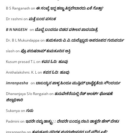
ಈ ಸಂಖ್ಯೆ ಇದ್ದ ಹಣ್ಣು ತಿನ್ನಲೇಬಾರದು ಏಕೆ ಗೊತ್ತಾ?
B S Ranganath
on
ಮತ್ತೆ ಬಂದ ವಸಂತ
Dr rashmi
on
B N NAGESH
ಬೊಬ್ಬೆ ಬಂದರೂ ಬಿಡದ ವಕೀಲರ ಪಾದಯಾತ್ರೆ
on
ತುಮಕೂರು‌ ವಿ.ವಿ.ಯಲ್ಲೊಬ್ಬರು ಅಪರೂಪದ ಗುರುವರ್ಯ
Dr. B L Mukundappa
on
ಪ್ರೊ.ಪರುಷರಾಮ್ ತುಮಕೂರಿನ ಆಸ್ತಿ
slash
on
ಕವನ ಓದಿ: ಹೂವು
Kusum prasad T.L
on
ಕವನ ಓದಿ: ಹೂವು
Anithalakshmi. K. L
on
imranpasha
ಬಾಬಯ್ಯನ ಪಾಳ್ಯ ಹಿಂದೂ ಮುಸ್ಲಿಮ್ ಭಾವೈಕ್ಯತೆಯ ಸೌಂದರ್ಯ
on
ತುರುವೇಕೆರೆಯಲ್ಲಿ ರೆಡ್ ಅಲರ್ಟ್ ಘೋಷಣೆ:
Dhananjaya S/o Rangaiah
on
ಜಿಲ್ಲಾಧಿಕಾರಿ
ಗುರು
Sukanya
on
ಇವರೇ ನಮ್ಮ ಡಾಕ್ಟ್ರು; : ದೇವರೇ ಬಂದ್ರೂ ರಜನಿ ಡಾಕ್ಟರೇ ಹೇಳ್ ಬೇಕು!
Padmini
on
ತುಮಕೂರು ನದಿಗಳ ಪುನರುಜ್ಜೀವನದ ಬಗ್ಗೆ ಮೌನ ಏಕೆ?
imranpasha
on