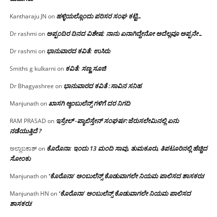
ಹಳ್ಳಿಯಲ್ಲೊಂದು ಪರಿಸರ ಸಂಘ ಕಟ್ಟಿ…
Kantharaju JN
on
ಅಪ್ಪಂದಿರ ದಿನದ ವಿಶೇಷ: ನಾನು ಏನಾಗಿದ್ದೇನೋ‌ ಅದೆಲ್ಲವೂ ಅಪ್ಪನೇ…
Dr rashmi
on
ಭಾನುವಾರದ ಕವಿತೆ: ಉಸಿರು
Dr rashmi
on
ಕವಿತೆ: ಸಣ್ಣ ಸೂಜಿ
Smiths g kulkarni
on
ಭಾನುವಾರದ ಕವಿತೆ :ಸಾವಿನ ಸನಿಹ
Dr Bhagyashree
on
ಖಾಸಗಿ ಆ್ಯಂಬುಲೆನ್ಸ್ ಗಳಿಗೆ ದರ ನಿಗದಿ
Manjunath
on
ಇಸ್ರೇಲ್ -ಪ್ಯಾಲಿಸ್ತೇನ್ ಸಂಘರ್ಷ:ಜೆರುಸಲೇಮಿನಲ್ಲಿ ಏನು
RAM PRASAD
on
ನಡೆಯುತ್ತಿದೆ ?
ಕೊರೊನಾ: ಇಂದು 13 ಮಂದಿ ಸಾವು, ತುಮಕೂರು, ತಿಪಟೂರಿನಲ್ಲಿ ಹೆಚ್ಚಿದ
ಅಲ್ಲಾಬಕಾಶ್
on
ಸೋಂಕು
‘ಕೊರೊನಾ’ ಅಂಬುಲೆನ್ಸ್ ಕೊಡುವಾಗಲೇ ನಿಯಮ ಪಾಲಿಸದ ಶಾಸಕರು!
Manjunath
on
‘ಕೊರೊನಾ’ ಅಂಬುಲೆನ್ಸ್ ಕೊಡುವಾಗಲೇ ನಿಯಮ ಪಾಲಿಸದ
Manjunath HN
on
ಶಾಸಕರು!