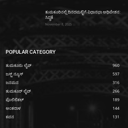
ತುಮಕೂರಿನಲ್ಲಿ ದಿನದಮಟ್ಟಿಗೆ ವಿಧಾನಭಾ ಅಧಿವೇಶನ:
ಸಿದ್ಧತೆ
November 8, 2025
POPULAR CATEGORY
ತುಮಕೂರು ಲೈವ್
960
ಜಸ್ಟ್ ನ್ಯೂಸ್
597
ಜನಮನ
316
ತುಮಕೂರ್ ಲೈವ್
266
ಪೊಲಿಟಿಕಲ್
189
ಅಂತರಾಳ
144
ಕವನ
131