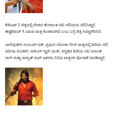
ಕೆಜಿಎಫ್ 2 ಚಿತ್ರದಲ್ಲಿ ದೇಶದ ಹೆಸರಾಂತ ನಟ ನಟಿಯರು ನಟಿಸಿದ್ದಾರೆ.
ಈಶ್ವರಿರಾವ್ ಗೆ ಯಾವ ಪಾತ್ರ ಕೊಡಲಾಗಿದೆ ಎಂಬ ಬಗ್ಗೆ ಚಿತ್ರ ಗುಟ್ಟಾಗಿರಿಸಿದೆ.
ಬಾಲಿವುಡ್‌ನ ಸಂಜಯ್ ದತ್, ಪ್ರಧಾನಿ ರಮೀಕಾ ಸೇನ್ ಪಾತ್ರದಲ್ಲಿ ಹಿರಿಯ ನಟಿ
ರವೀನಾ ಟಂಡನ್, ರಾಕಿಂಗ್ ಸ್ಟಾರ್ ಯಶ್, ಕನ್ನಡದ ಹಿರಿಯ ನಟ ಅನಂತ್
ನಾಗ್ ಮತ್ತು ಅಚ್ಯುತ್ ರಾವ್ ಇತರರು ವಿವಿಧ ಪಾತ್ರಗಳ ಪೋಷಣೆ ಮಾಡಿದ್ದಾರೆ.