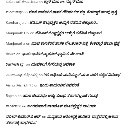
ಕ್ಲಾಸ್ ರೂಂ v/s ನ್ಯೂಸ್ ರೂಂ
ಬಸವರಾಜ್ ಹೇಮನೂರು
on
ಮಾಜಿ ಶಾಸಕರಿಗೆ ಶಾಸಕ ಗೌರಿಶಂಕರ್ ಪತ್ರ, ಕೇಳಿದ್ದಾರೆ ಹಲವು ಪ್ರಶ್ನೆ
ಮಂಜುನಾಥ್
on
ಜೆಡಿಎಸ್ ಜಿಲ್ಲಾಧ್ಯಕ್ಷರ ಆಯ್ಕೆಗೆ ನಡೆದಿದೆ ಲೆಕ್ಕಾಚಾರ…
Kantharaju
on
ಜೆಡಿಎಸ್ ಜಿಲ್ಲಾಧ್ಯಕ್ಷರ ಆಯ್ಕೆಗೆ ನಡೆದಿದೆ ಲೆಕ್ಕಾಚಾರ…
Manjunath HN
on
ಮಾಜಿ ಶಾಸಕರಿಗೆ ಶಾಸಕ ಗೌರಿಶಂಕರ್ ಪತ್ರ, ಕೇಳಿದ್ದಾರೆ ಹಲವು ಪ್ರಶ್ನೆ
Manjunatha
on
ಇಂದು ಇಂಟರ್ ನ್ಯಾಶನಲ್ ಫ್ಯಾಮಿಲಿ ಡೇ ಅಂತೆ!
ಶಂಕರ್
on
Sathish tg
ಯುವಕರಿಗೆ ಸೇನೆಯಲ್ಲಿ ಅವಕಾಶ
on
IAS ಅಧಿಕಾರಿ ಮಣಿವಣ್ಣನ್ ವರ್ಗಾವಣೆಗೆ ಹೆಚ್ಚಿದ‌ ವಿರೋಧ
ಮಂಜುನಾಥ್ ಹೆತ್ತೇನಹಳ್ಳಿ
on
ಇಂದು ತಾಯಂದಿರ ದಿನವಂತೆ
Aishu (Aisiri.H.Y )
on
ಯಾರ ಜೀವನವೂ ಅಷ್ಟು ಸುಲಭ, ಸರಾಗವಲ್ಲ ಏಕೆ ಗೊತ್ತಾ?
Rajesh
on
ಜಂಗಮವಾಣಿ ಜಾಗದೊಳ್ ಮೂಕಪ್ರೇಕ್ಷಕ ನಾವಿಂದು
ಶಾಂತರಾಜು
on
ನವೀನ್ ಕುಮಾರ್ ಪಿ ಆರ್
ಮದ್ಯಪಾನ ಆರೋಗ್ಯಕ್ಕೆ ಹಾನಿಕರ; ವಾಸ್ತವದಲ್ಲಿ ಅಳುವ
on
ಸರ್ಕಾರಕ್ಕೆ ಲಾಭಕರ..!!