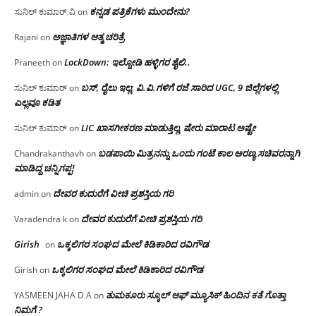
ಕನ್ನಡ ಪತ್ರಿಕೆಗಳು ಮುಂದೇನು?
ಸುನಿಲ್ ಕುಮಾರ್.ವಿ
on
ಅಜ್ಞಾತಿಗಳ ಆತ್ಮ ಚರಿತ್ರೆ
Rajani
on
LockDown: ಇಲ್ನೋಡಿ ಹಳ್ಳಿಗರ ಶೈಲಿ..
Praneeth
on
ಬಸ್, ರೈಲು ಇಲ್ಲ; ವಿ.ವಿ.ಗಳಿಗೆ ರಜೆ ಸಾರಿದ UGC, 9 ಜಿಲ್ಲೆಗಳಲ್ಲಿ
ಸುನಿಲ್ ಕುಮಾರ್
on
ಎಲ್ಲವೂ ಕಡಿತ
LIC ಖಾಸಗೀಕರಣ ಮಾಡುತ್ತಿಲ್ಲ, ಷೇರು ಮಾರಾಟ ಅಷ್ಟೇ
ಸುನಿಲ್ ಕುಮಾರ್
on
ಬಡಪಾಯಿ ಮಿತ್ರನನ್ನು ಒಂದು ಗಂಟೆ ಕಾಲ ಅರಣ್ಯ ಸಚಿವರನ್ನಾಗಿ
Chandrakanthavh
on
ಮಾಡಿದ್ದ ಚನ್ನಿಗಪ್ಪ!
ದೇವರ ಕುದುರೆಗೆ ವೀಚಿ ಪ್ರಶಸ್ತಿಯ ಗರಿ
admin
on
ದೇವರ ಕುದುರೆಗೆ ವೀಚಿ ಪ್ರಶಸ್ತಿಯ ಗರಿ
Varadendra k
on
Girish
ಒಕ್ಕಲಿಗರ ಸಂಘದ ಮೇಲೆ ಕಿಡಿಕಾರಿದ ರವಿಗೌಡ
on
ಒಕ್ಕಲಿಗರ ಸಂಘದ ಮೇಲೆ ಕಿಡಿಕಾರಿದ ರವಿಗೌಡ
Girish
on
ತುಮಕೂರು ಸ್ಕೂಲ್ ಆಫ್ ಮ್ಯೂಸಿಕ್ ಹಿಂದಿನ ಕತೆ ಗೊತ್ತಾ
YASMEEN JAHA D A
on
ನಿಮಗೆ ?